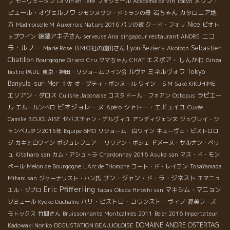
メゾン・
リ
モーヴェータン
Le Vin en Tête
フォジェール
Academie de Vin Tokyo
ピエール・オヴェルノワ
岩ちゃん
カタロニア地
シモンヌサン・ドゥランの母
Nice
方
Madmoiselle M
Auxerrois Nature 2016
パリの夜
クード・フォリ
ビオト
ニコ
後藤アキ子さん
ップワイン
serveuse Ana
singapour restaurant ANDRE
ラ・ルノー
Sebastien
Lyon
Beziers
Marie Rose
ＢＭＯ社の鎌田さん
Akoibon
Chatillon
Bourgogne Grand Cru
CHAT
エスポア・ しんかわ
クマちゃん
Ginza
Tokyo
ミネルヴォワ
bistro PAUL
東京・神田・リショームワイン会
ルヴァ
Banyuls-sur-Mer
土佐
オ・プティ・ボンヌール
ワイン ＳＭ
Saké KIKUHIME
エリアン・ダロス
ラピエー
Cuiisne Japonaise
コスタドール・フォアン
Octopus
ビオジョレーヌ
ル
シャトー・エギュイユ
エル・ルンベロ
Apéro
Cuvée
Camille
BIOJOLAISE
セバスチャン・デルヴィユ
アンディジェンヌ
ジュヴレイ・シ
ャンベルタン2015年
Equipe BMO
リショーム 白ワイン
キューヴェ・ビストロロ
ジ
カキと白ワイン
ボジョレフェアー
リリアン・ボシェ
ドメーヌ・サルナン・ベリ
ュ
Kitahara san
カム・アシュトラ
Chardonnay 2016
Asuka san
マス・ド・モン
ペール
Melon de Bourgogne
L'Arc de Triomphe
コート・ド・レイヨン
TosaYamada
サン・ジャン・ド・ラ・ジネスト
Mitani san
ジャーナリスト・ハン氏
エマニュ
Eric Pfifferling
マキシム・マニョン
エル・ジブロ
tapas
Okada Hiroshi san
パリ・ビストロ・コワンスト・ヴィノ
ソミュール
Kyoko Duchaîne
渥美フーズ
モトックス
竹間さん
Bruissonnante
Montcalmès 2011
Beier 2016
Importateur
DOMAINE ANDRE OSTERTAG
Kadowaki Noriko
DEGUSTATION BEAUJOLOISE