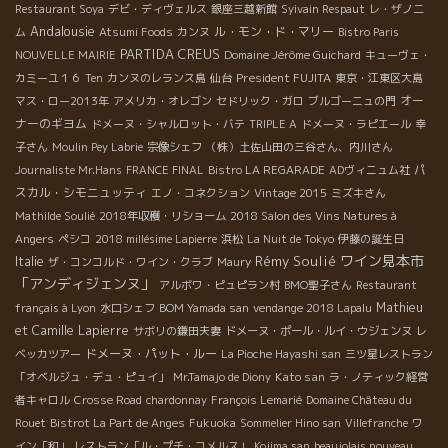
Restaurant Soya
デビ・ディヴェルス
銀座三越新館
Syivain Respaut
レ・ザノ二
Andalousie
ル・モン・ド・マリー
ム
Atsumi Foods
カンヌ
Bistro Paris
PARTIDA CREUS
NOUVELLE MAIRIE
Domaine Jérôme Guichard
キューヴェ・
President FUJITA
カミーユ１６
Ten
カンヌのレランス島
仙台
東京・江東区大島
オー
マス・ロー2013年
アメリカ・オレゴン
セドリック・ガロ
ブルゴーニュの門
ナーのギヨム
ドメーヌ・シャルロット・バテ
TRIPLE A
ドメーヌ・ラピエール
幸
子さん
Moulin Pey Labrie
宗像シェフ
（株）土佐山田の三谷さん、内川さん
パ
Journaliste Mr.Hans
FRANCE FINAL
Bistro LA REGARADE
ADヴィニュム社
スカル・シモニュッティ
エノ・コネクション
Vintage 2015
ミズキさん
Mathilde Soulié
2018年収穫・リショーム
2018 Salon des Vins Natures à
Angers
ペシコ
2018 millésime Lapierre
浜松
La Nuit de Tokyo
伊藤の誕生日
ワイン見本市
Rémy Soulié
Italie
ザ・コンコルド・ワイン・クラブ
Maury
「アンディジェンヌ」
アルボワ・ピュピラン村
BMO聖子さん
Restaurant
Mathieu
français à Lyon
水口シェフ
BOM Yamada san
vendange 2018 Lapalu
et Camille Lapierre
サボリの鎌田夫妻
ドメーヌ・ポール・ルイ・ウジェンヌ
レ
ドメーヌ・パット・ルー
ベッカツアー
La Pioche Hayashi san
三ツ星レストラン
Kato san
「オベルジュ・デュ・ピュイ」
Mr.Tamajo de Diony
ラ・ノティック経営
者キャロル
Crosse Road
chardonnay
François Lemarié
Domaine Château du
Rouet
Bistrot La Part de Anges
Fukuoka
Sommelier Hino san
Villefranche
ワ
イン「和」
レストラン「ル・プチ・コメルス」
Kojima san
beaujolais nouveau