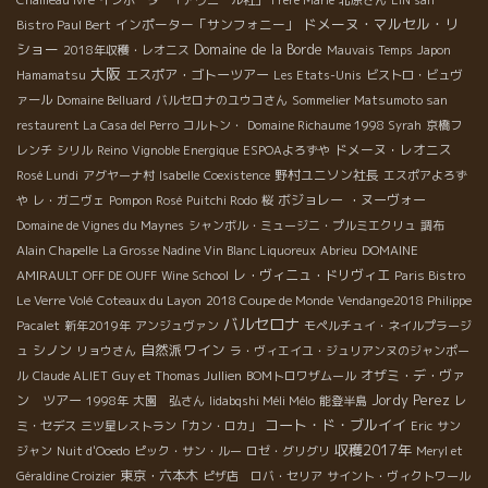
Chameau Ivre
インポーター「アヴニール社」
Frère Marie
北原さん
LIN san
ドメーヌ・マルセル・リ
インポーター「サンフォニー」
Bistro Paul Bert
ショー
Domaine de la Borde
2018年収穫・レオニス
Mauvais Temps
Japon
大阪
エスポア・ゴトーツアー
Hamamatsu
Les Etats-Unis
ビストロ・ビュヴ
ァール
Domaine Belluard
バルセロナのユウコさん
Sommelier Matsumoto san
restaurent La Casa del Perro
コルトン・
Domaine Richaume 1998 Syrah
京橋フ
ドメーヌ・レオニス
レンチ
シリル
Reino
Vignoble Energique
ESPOAよろずや
野村ユニソン社長
Rosé Lundi
アグヤーナ村
Isabelle
Coexistence
エスポアよろず
ボジョレー ・ヌーヴォー
や
レ・ガニヴェ
Pompon Rosé
Puitchi Rodo
桜
Domaine de Vignes du Maynes
シャンボル・ミュージニ・プルミエクリュ
調布
Alain Chapelle
La Grosse Nadine Vin Blanc Liquoreux
Abrieu
DOMAINE
レ・ヴィニュ・ドリヴィエ
AMIRAULT
OFF DE OUFF
Wine School
Paris Bistro
Le Verre Volé
Coteaux du Layon
2018 Coupe de Monde
Vendange2018 Philippe
バルセロナ
Pacalet
新年2019年
アンジュヴァン
モペルチュイ・ネイルプラージ
自然派ワイン
シノン
ュ
リョウさん
ラ・ヴィエイユ・ジュリアンヌのジャンポー
オザミ・デ・ヴァ
ル
Claude ALIET
Guy et Thomas Jullien
BOMトロワザムール
ン ツアー
Jordy Perez
1998年
大園 弘さん
Iidabqshi Méli Mélo
能登半島
レ
コート・ド・ブルイイ
ミ・セデス
三ツ星レストラン「カン・ロカ」
Eric
サン
収穫2017年
ジャン
Nuit d'Ooedo
ピック・サン・ルー
ロゼ・グリグリ
Meryl et
東京・六本木
Géraldine Croizier
ピザ店 ロバ・セリア
サイント・ヴィクトワール