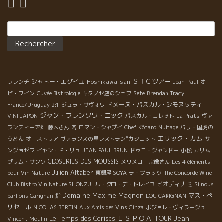
Rechercher :
ＳＴＣツアー
シャトー・エグイユ
Hoshikawa-san
フレンチ
Jean-Paul
オ
ビ・ワイン
Cuvée Bistrologie
キタノセ店のシェフ
Sete
Brendan Tracy
ドメーヌ・パスカル・シモヌッティ
France/Uruguay 2:1
ジュラ・サヴォワ
ジャン・フランソワ・ニック
VINI JAPON
パスカル・コレット
La Prats
ヴァ
ランティーア畑
藤木さん
肉
ロマン・シャプイ
Chef Kôtaro
Nuitage
パリ・国虎の
エリック・カム
うどん
オーストリア
ヴァランスの星レストラン”カシェット
サ
ンジョゼフ
イヤン・ド・リュ
JEAN PAUL BRUN
ドゥニ・ジャンドー
小松
カリム
CLOSERIES DES MOUSSIS
プリム・サンソ
メリメロ 宗像さん
Les 4 éléments
Julien Altaber
pour Vin Nature
東銀座 SOYA
ラ・プラッツ
The Concorde Wine
ビオディナミ
Club
Bistro Vin Nature SHONZUI
ル・クロ・デ・トレイユ
Si nous
Domaine Maxime Magnon
マス・ぺ
parlions Carignan
鮨
LOU CARIGNAN
リセール
NICOLAS BERTIN
Aux Amis des Vins Ginza
ボジョレ・ヴィラージュ
ＥＳＰＯＡ TOUR
Jean-
Le Temps des Cerises
Vincent Moulin