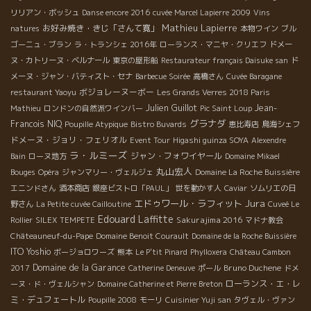
リリアン・ボッシュ
Danse encore 2016
cuvée Marcel Lapierre 2009
Vins
Mathieu Lapierre
お好み焼き・きじ「さんて寛」
natures
本物ワイン
ブル
ゴーニュ・ブラン
ラ・トランシェ 2016年
ローランス・マニヤ・クリエフ
ドメー
ヌ・カトリーヌ・ベルナール
東京の屋形船
Restaurateur français Daisuke san
ド
メーヌ・ジャン・バティスト・セナ
Barbecue Soirée
高橋さん
Cuvée Baragane
ボジョレーヌーボー
restaurant Yaoyu
Les Grands Verres 2018 Paris
Julien Guillot
Jean-
Mathieu
ロンドンの自然派ワインバー
Pic Saint Loup
グラナダ
Francois NIQ
Poupille Atypique
Bistro Buvards
恵比寿店
鳥海シェフ
ドメーヌ・ジョリ・フェリオル
Event Tour
Higashi guinza SOYA
Alexendre
ラ・ルミーズ
ジャン・フォワイヤール
Bain
ローヌ地方
Domaine Mikael
丸山宏人
Bouges
Opéra
ジャンマリー・ヴェルジェ
Domaine La Roche Buissière
エニンドさん
酒本商店
銀座ビストロ「PAUL」
世を動かす人
Caviar
ソムリエの日
Jura
エドゥワール・ラフィット
野さん
La Petite cuvée Cailloutine
Cuveé Le
Edouard Laffitte
Sakurajima 2016
Rollier
SILEX
TEMPETE
マドナ教会
Châteauneuf-du-Pape
Domaine Benoit Courault
Domaine de la Roche Buissière
ITO Yoshio
ボージョロワーズ
熊本
Le P'tit Pinard
Phylloxera
Château Cambon
Domaine de la Garance
Bruno Duchene
2017
Catherine Deneuve
ポール
ドメ
ローランス・エ・レ
ーヌ・ド・ヴェルシャン
Domaine Catherine et Pierre Breton
ミ・デュフェートル
Poupille 2008
モーリ
Cuisinier Yuji san
タヴェル・ヴァン