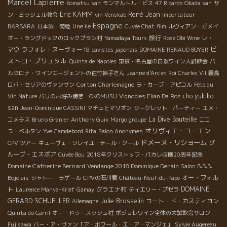
Marcel Lapierre
Komatsu san
モンマルトル・ビス
47 Ricards Okada san
サ
Eric KAMM
René Jean
ン・ミッシェル教会
vin Venskab
Importateur
Espagne
BARBARA
日本酒 菊姫
Une île
Cuvée Chat
film
ルヴィアン・ガメイ
旅行
レ・
オー・ラングドックのロックブラン村
Yamadaya Tours
Rosé Obi Wine
ビ
マウ
ラフォレ・ヌーヴォー18
cavistes japonais
DOMAINE RENAUD BOYER
ストロ・ブリュタル
Quinta de Napoles
東京・名古屋の自然ワイン大試飲会
バ
ルセロナ・ワインエージェントの佐竹裕子さん
Jeanne d'Arc et Roi Charles VII
霧島
Corton Charlemagne
ロバ・セリアのヴァンサン
ラ・カーブ・アピコル
Fête du
cho yukiko
Vin Nature
パリのお好み焼き OKOMUSU
Vignobles Elian Da Ros
san
Jean-Dominique CASSINI
マチュとマリオン
シークレット・パーティー
エメ・
La Dive Bouteille
コメラス
Bruno Granier
Anthony Guix
Margo groupe
ニコ
オリヴィエ・コーエン
ラ・ベルタン
Yve Camdebord
Rita
Salon Anonymes
ドメーヌ・リショーム
グ
CPV ツアー
キューヴェ・ソレイユ・テール・クール
ループ・エスポア
Cuvée Bou
2018年クリストッフ・パカレ収穫20周年記念
Domaine Catherine Bernard
Vendange 2018 Dominique Derain
Salon B.B.B.
オー・フォル
Bojolais
シャトー・ラゲール
CPVの石川君
Château-Neuf-du-Pape
DOMAINE
ト
グラエナ村
Laurence Manya-Krief
Gamay
ティエリー・プゼラ
GERARD SCHUELLER
Julie Brosselin
コート・ド・カスティヨン
Allemagne
Quinta do Carril
オー・ドゥ・スッシュ社
ボジョレワイン全体の大試飲会サロン
Fujisawa
バー・ア・ヴァン「ア・ボワール・エ・ア・マンジェ」
Sylvie Augereau