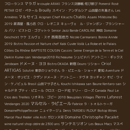
マラガ
フローランス
le couple ARAKI
フランス決勝戦
侘び寂び
Pomerol
Rosé
Brouilly
PETAR
ロゼ・ぺタール
スペイン・アンダルシア
山田屋の矢島さん
Les
マルセイユ
Chablis
Armières
Acignan
Chef Kikuchi
Asami
Millésime Bio
2019
居酒屋・風ら坊
クロ・レオニヌ
キューヴェ ル・ジャンボン・ブランシャー
ル
パリ・ビストロ・ゴグットゥ
Senior Jazz Bande CAROLINE
神田
Domaine
西南部地方
Geschickt
ケケ
エルヴェ・スオ
Nicole Carmarans
Bonne Année
La Robe et le Palais
2019
Bistro Passion et Nature
chef Xabi
Cuvée Voilà
Côtes Du Rhône
BAPTISTE COUSIN
Seine
Cassini
Energie de la Terre et le Ciel
Daikin Kume-san
Vendange2018 Richeaume
シュビドバ
アントニー・ギックス
Oriol
ドメーヌ・ヨヨ
Jeroboam
Bistro OKADA
新宿
Douro
リショー
ARTIGAS
Solutré
東京のリョウさん
ラ・ピエール・ショード
愛知
Aventure
ド
メーヌ・オリビエ・クザン
ドメーヌ・アント二ー・テヴネ
ヨッチャン
オビ・ワイ
ン・ケノビュル
Brasil
山田マサ子さん
Kouchi Ishikawa san
Baune Kentaro-san
シ
ャルドネ
プティ・ピエール
クロス・ロード社
マリー・ローズ
Canada
Paul
Le
Pierre Laforest
Clos des Treilles
リオネル・ゴビー
2018 Beaujolais Villages
マルセル・ラピエール
Vendanges 2020
Fabrice
ラ・トォルトゥーガ
DomainePhilippeTessier
ニュイタージュ
Denis TARDIEU
PLOUF
Biotop Wines
Domaine Christophe Pacalet
Marcel
Paul Reder
ville Asti
ガロンヌ河
サンテミリオン
wine naturel shop
cèdre de 2300 ans
Les Beaux Macs
マスぺ