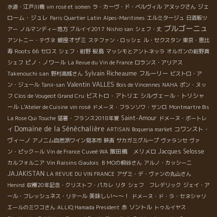
ジェ
水道・江戸川橋
vin rosé et somen
ラ・カーヴ・ド・ベルヴィル
アヌックさん
ローム・ジュレ
Paris Quartier Latin
Alpes-Maritimes
エルミタージュ
日酒販ツ
ブルゴーニュ
アー
ノルマンディー地方
ブルイイ2017
Nishio san
シェフ・丈
銀座オザミ
アントニー・テヴネ
ステファン・ロッシェ
ル・セクスタン
東京・恵比
Roots 66
桜島
寿
セロス
シェフ・紺野
マッシモとアントネッラ
オルガンの紺野真
ピノ・ノワール
シェフ
La Revue du Vin de France
ロランス・アリアス
Takenouchi san
Sylvain Richeaume
フルーリー
野村高城さん
ビストロ・ア
Valentin VALLES
ン・ジュール
Tanii-san
Bois de Vincennes
NAHA
ポン・ヌッ
ビストロ・アトリエ
シルヴェール・トリシャ
フ
Clos de Vougeot Grand Cru
ール
L'Atelier de Cuisine
vin rosé
ドメーヌ・フランソワ・サンロ
Montmartre Bis
Saint-Amour
La Rose Qui Touche
猛暑・フランス2018年夏
ドメーヌ・ボートレ
Domaine de la Sénèchalière
コワンスト・
イ
ARTISAN
Boqueria market
ヴィーノ
アノニム自然派ワイン見本市
映画
サカガミグループ
ヴァランセ
ヴァ
飯田橋 メリメロ
Jacques Selosse
ン・ピックール
Vin de France
Cuveé WA
Vin Raisins Gaulois
カルフォルニア
ＢＭОの桐谷さん
アルノ・カッシーニ
JAJAKISTAN
LA REVUE DU VIN FRANCE
アザミ・デ・ヴァンの丸山さん
Henind
収穫20年記念・クリストフ・パカレ
リタ
シェフ フレデリック
ジェイ・ア
美味しい～～！
ール・フレッシュネス・リテール
ドメーヌ・ド・ラ・セネシャリ
ソントル
エールのミワコさん
ALLIQ Hamada President
赤
トゥルイヤス