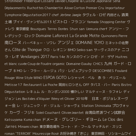
Strohmeier
Frédérique Cossard
Davide Chapelle
la Cuisine Japonaise
Sena
Déplacements
Ruchottes Chambertin
Aloxe Corton Premier Cru
Importateur
酒美
Symphonie Dégustation2017
chef Jérôme Jaegle
タヴェル・ロゼ
内田さん
土場
ビストロ・フラコン
プイイ・ヴァンゼル2013
Yamada Shopping Center
ヴ
ァレり
東京銀座
Bouzigues
Terres Dorées
Shun san
Uemura cherf
アンリー・フ
Domaine Laforest
La Grande Motte
レデリック・ロック
Quinonero Pierre
南ローヌ
アンジェ
DOMAINE YOYO
バーベキュー・ソワレ
ミネットの佐野
Côte de Thongue
BMO Seiko san
ニコ
さん
クロ・レオニン
サーヴィスのアナ
ラ・レオ
Vendanges 2017
Paris 14e
カンヌのワイン
ロゼ・ド・ザザ
Huitres
九州
Domaine Gauby
ガード・ロ
et blanc
cuvée Coup de Foudre
orgamic
CHICS
ーブ
DESCOMBES
ＢＭО
レ・フラー・ルージュ
パリ・レピュブリック
Foulard
ESPOA GOTO
Rouge
Wine Style WINO
レシャッペ・ベル 赤
ラ・ペリエール
Metisse 17
Restaurant La Pioche
岡田ヒロシさん
OFF
タパス・バー
Paris Bistro
Dégustation
レキュム
ル・カンボン2008
懐かしい
マルティーヌ・ラフォレ
ディ
2018年 日本・ボジョレヌーヴ
ジョン
Les Bastides d'Alquier
Rémy et Olivier
ォー会
レ・ジュニック・ド・ジュル・ショーヴェ
Station Shinosaka
プロヴォッ
カーヴ・フジキ
台湾自然派ワイン試飲会
ケ
Soleil Couchant
OlivierJeantet
ドメーヌ・グレゴリー・ギヨーム
Le Clos des
Katsuyama
Kuma chan
Jarres
Minami chan
東京築地場外
コート・ド・フール
マッチルド・スリエ
roman 'TERROIR'
Mouressipe Rosé
お好み焼き「きじ」
東京神田・リショームワイ