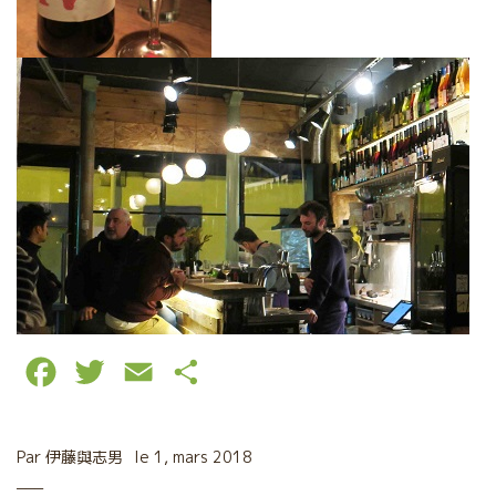
F
T
E
P
a
w
m
a
c
i
a
r
Par
伊藤與志男
le
1, mars 2018
e
t
i
t