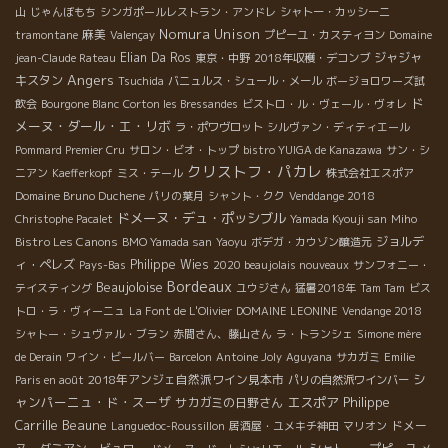
山
じゃんぼもち
シンガポールレストラン・アンドレ
シャトー・カッシーニ
Nomura Unison
麻美
tramontane
Valençay
プピーユ・カスティヨン
Domaine
Elian Da Ros
ジャジャ
jean-Claude Rateau
東京・中野
2018年収穫・デコンブ
Angers
キスタン
Tsuchida
バニュルス・シュール・メール
ボージョロワーズ試
ド
飲会
Bourgone Blanc
Corton les Bressandes
ビストロ・ル・ヴェール・ヴォレ
メーヌ・ダール・エ・リボ
ラ・ポワヴロット
シルヴァン・ディティエール
Pommard Premier Cru
サロン・ビオ・トップ
bistro YUIGA de Kanazawa
サン・シ
クリストフ・パカレ
ニアン
Kaefferkopf
ミス・テール
株式会社エスポア
Domaine Bruno Duchene
パリの葉月
シャント・クク
Venddange 2018
ドメーヌ・デュ・ポッシブル
Christophe Pacalet
Yamada Kyouji san
Miho
Bistro Les Canons
ジョルデ
BMO Yamada san
Yaoyu
ボデガ・カウゾン醸造元
ィ・ペレズ
Philippe Wies
Pays-Bas
2020 beaujolais nouveaux
サンフォニー・
Bordeaux
Beaujoloise
テイスティング
ユウジさん
猛暑2018年
Tam Tam
ビス
トロ・ラ・ヴィーニュ
La Font de L'Olivier
DOMAINE LEONINE
Vendange 2018
シャトー・シュヴァル・ブラン
赤間さん、藤山さん
ラ・トランシェ
Simone mère
de Derain
ワイン・ビールバー
Barcelon
Antoine Joly
Aguyana
サカガミ
Emilie
シ
2018年アンジェ自然派ワイン見本市
Paris en août
パリの自然派ワインバー
ャンパーニュ・ド・スーザ
エスポア
Philippe
サカガミの日野さん
Carrille
Beaune
ドメー
Languedoc-Roussillon
居酒屋・ユメキチ神田
マリオン