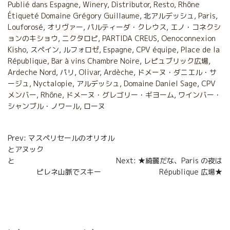
Publié dans
Espagne
,
Winery
,
Distributor
,
Resto
,
Rhône
Étiqueté
b
Domaine Grégory Guillaume
t
l
a
,
北アルデッシュ
,
Paris
,
Louforosé
,
オリヴァー
,
パルティーダ・クレウス
,
エノ・コネクシ
o
e
g
ョンのキショウ
,
ニクタロピ
,
PARTIDA CREUS
,
Oenoconnexion
Kisho
,
スペイン
,
ルフォロゼ
,
Espagne
,
CPV équipe
,
Place de la
o
r
e
République
,
Bar à vins Chambre Noire
,
レピュブリック広場
,
k
r
Ardeche Nord
,
パリ
,
Olivar
,
Ardèche
,
ドメーヌ・ダニエル・サ
ージュ
,
Nyctalopie
,
アルデッシュ
,
Domaine Daniel Sage
,
CPV
メンバー
,
Rhône
,
ドメーヌ・グレゴリー・ギヨーム
,
ワインバー・
シャンブル・ノワール
,
ローヌ
Navigation
Prev: マスペリセールのオリオル
とアヌック
de
と
Next: ★綺麗だな、Paris の夜は
l’article
ピレネ山脈でスキー
République 広場★