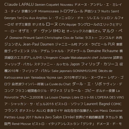
Claude LAPALU
Damien Coquelet Nouveau
ドメーヌ・アンドレ・エ・ミレイ
トロワザム−ル
ユ・ティソ
京橋ランチ
Minamiosawa
戸田シェフ
Nuits Saint
Georges 1er Cru Aux Argillas
レ・ヴィニュロン・ドゥ・リレエル
リュロン
ルフォ
ローヌ
ーロゼ
オザミ東京
オリオル
CPV équipe
ラングロールのエリックとマリ
マルク・ぺ
オザミ・デ・ヴァン
BMO 社
ー・ロー
オーリックスの藤元さん
ノ
Domaine Prieuré Saint Christophe
Clos de Taillac
ラストー
コンコルド
お肉
ジュンさん
Jean-Paul Daumen
PUR
ジャニエール村
アンヌ・ラピエール
東銀
Domaine Richaume
座ヴィヴィエンヌ
ジル・アザム
シャルル・アズナヴール
横
浜緑区のエスポアしんかわ
L'Angevin
Couple Wakabayashi
chef Julianne
試飲会
フィリップ・カリーユ
Japon
フィリップ・パカレ
ステファニー・ルッセル
収
Décès de
穫2018年・フィリップ・パカレ
Sake japonais GONINMUSUME
Katsuyama san
Yamadaya Yajima san
2018年ボジョレ・ヌーヴォー
レザン・ゴ
ダール・エ・リボ
ロワ
自然派ワインバー祥瑞
La Cuvée du Chat
ケヴィン・デ
ジェラール・ゴビー
コンブ
フラコン経営者のジル・ダヴァス
ボルドー夜景
La
Poivrotte
プピーユ2008年
La Louce
Champs Libre
ロット66
L'OPERA DES VINS
Laurent Bagnol
ア・シャッカン・サ・ビュル2016
ビストロ・ソワッフ
COMIC
フランス
Domaine
ボナストレ
ALLIQ
奈良セイヤ
台北在住の加藤さん
Les Maoù
Salon L'irréel
Pattes-Loup
2017 Bulle à Zero
世界ビオ栽培醸造家
タカムラ
凱
René Mosse
旋門
ビストロ・イタリアンレストラン「グシテ」
ドメーヌ・ド・モ