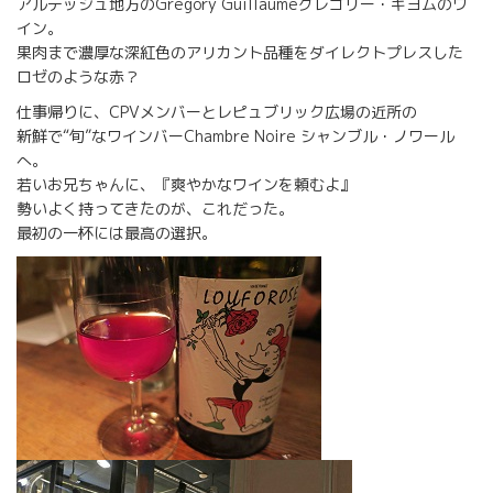
アルデッシュ地方のGregory Guillaumeグレゴリー・ギヨムのワ
イン。
果肉まで濃厚な深紅色のアリカント品種をダイレクトプレスした
ロゼのような赤？
仕事帰りに、CPVメンバーとレピュブリック広場の近所の
新鮮で“旬”なワインバーChambre Noire シャンブル・ノワール
へ。
若いお兄ちゃんに、『爽やかなワインを頼むよ』
勢いよく持ってきたのが、これだった。
最初の一杯には最高の選択。