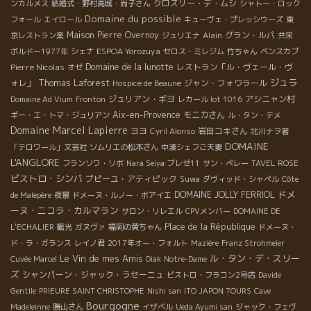
クロズリー・デ・ムシ
ンカルメス
結婚式・野村高城・尚子さん
シャトー・ロック
Domaine du possible
フォール
エイロール
キューヴェ・プレッシウーズ
東
Maison Pierre Overnoy
Alain
グラン・ルパ
京レストラン業
ジュリエナ
共栄
ESPOA Yorozuya
ボルドー1977年
シェナ
セロス・ミレジム
竹ちゃん
ベンスカブ
Pierre Nicolas
Domaine de la lunotte
レストラン「ル・ヴェール・ヴ
オゼ
ジュラ
ォレ」
Thomas Laforest
ジャン・フォワラール
Hospice de Beaune
ジュリアン・ギヨ
アシニャン村
Domaine Ad Vium
Fronton
レカール lot 1016
Aix-en-Provence
モニカさん
ギー・エ・トマ・ジュリアン
ル・タン・デメ
Domaine Marcel Lapierre
ヨヨ
岩田コキさん
Cyril Alonso
北川ナヲ著
DOMAINE
「テロワール」文芸社
ソムリエの松本さん
中湊シェフご夫妻
L'ANGLORE
フランソワ・リボ
Nara Seiya
ブレゼ11
サン・ペレー
TAVEL ROSE
ビストロ・シンバ
プピーユ・アティピック
Suwa
ダヴィッド・シャペル
Côte
ドメ
DOMAINE JOLLY FERRIOL
de Malepère
夜景
ドメーヌ・ルノー・ボアイエ
ーヌ・ニコラ・カルマラン
サロン・リレエル
CPVメンバー
DOMAINE DE
Place de la République
L'ECHALIER
観光
ガヌヴァ
福岡の黄ちゃん
ドメーヌ・
ド・ラ・ガランス
レイノ君
2017年オー・フォルト
Mazière
Franz Strohmeier
Le Vin de mes Amis
ル・タン・デ・スリー
Cuvée Marcel
Diak
Notre-Dame
ズ
シャンパーン・ジャック・ラセーニュ
ビストロ・フラコン2号店
Davide
Gentile
PRIEURE SAINT CHRISTOPHE
Nishi san
ITO JAPON TOURS
Cave
Bourgogne
Madeleinne
勝山さん
イザベル
Ueda Ayumi san
ジャック・フェヴ