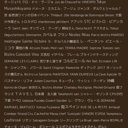
Tokyo
タージュ15
クロ・ドゥ・ヴージョ
Jus de Chausette
VINEXPO
Musashikoyama
ドメーヌ・ミカエル・ブージュ
ジャンヌ・ダルクとシャルル７
世
自然派ワインの日本イベント
Thibaut
29e Vendange de Dominique Derain
大阪
STC
ビストロ・ビアンカ
の今尾さん
トロカデロ
chardonnay pétillant
アブリウ
ーラ
Geschickt
Saint Jean
オリヴィエ・クーザン
桐谷さん
アスカさん
Tokyo
カベルネ フラン
Nicolas Réau
Paris bistro MARGO
Degustations Séminaires
montagne Sainte Victoire
レ・ぺニタント
ピエール・
ラ・タルバルド醸造元
ニコラ
築地の魚
Atsumi Foods Mori san
TERRA MADRE
Septime
Tomomi san
Bistro Coinstot Vino
文芸社
イザベル・フレール
ブラインドテースティング
コルビエール
DOMAINE LES CLAPAS
売り手と造り手
Pet Nat
Ecrivain LIN
ラ・シャンブル・ノワール
Saint Chignan
Piemonte
ディアック
2017
オーリック
スの橋元さん
Bistro Le Sancerre
MANTOVA
YANN DURIEUX
La Cave Apicole
セ
沖縄
バスチャン・リフォ
Julien Courtois
キューヴェ・ウッシュ・クーザン
Konno de Organ
谷井さん
Bistro Atelier
Chateau Restignac
Michel Grisard
南フ
ＴＡＶＥＬ
ランス
日本酒 五人娘
Takahashi san
シャトー・オゾンヌ
CPVの竹
下君
アぺロ
Izakaya Furabo
Covert Garden
レ・グラン・ヴェール
DOMAINE
南スペイン
RAPHAEL BARTUCCI
Yukiya Fujiwara
RUE DE LA PESTE
Arnaud
Combier
Grand Cru
Cachette Masa chef
Sumiyaki SHINORI
ESPOA Yamamasu
Louforosé
リオン
Sakagami Groupe
リースリング
Le Bruel
Jean-Pierre BISPALIE
ドメーヌ・ジェローム・ギシャール
エスポアよろずやユキ子さん
ポルト