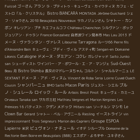
ゴーさん
アラン
Fuissé
ラ・プティトゥ・キューヴェ・カイウティヌ
カフェ・ビ
Bistro BIANCARA
ストロ「ル・クリスタル」
MONTADA
Jérôme Guichard
シェ
2018 Beaujolais Nouveaux
シャトー・カン
フ・リョウさん
サカノジュンさん
ボン
オレリアン・プチ
カエフェルコフ
Château Chainchon
シルヴァン・ボック
ド
ジュリアン・ドゥラン
France Gonzalvez
自然派ワイン見本市
Mas Lau 2013
メーヌ・ヴァランタン・ヴァレス
Tarragona
Libourne
ルーツ66
Pierre fils
Domaine
d'Alexandre Bain
キューヴェ・ブディ・ヴィル
アスティ町
Sengan-en
Catalogne
Léonis
ドメーヌ・ダミアン・コクレ
ガレジャッド
Saito Junko
Sud-Ouest
san
シューディスト
ワインバー・ア・ボワール・エ・ア・マンジェ
Bistro Shimba
Beau
月
長女のマドレーヌちゃん
コルトン・シャルルマーニュ
LE
ドメーヌ・アド・ヴィヌム
SEXTANT
Vincent de Roba Seria
Loirre
Cuveé Ouech
Paris
シャンパーニュ
ブル
Macon
Cousin
BMO Saito
ジュスト・シエル
ノ・シュレール
ロイック・ルール
Arbois
Bresil
Pinot
キューヴェ・カミーユ
Orveaux Tanaka san
サカガミ社
Mathieu Vergnes et Marion Kergines
Les
メドック
マシモ
Le
Prémices 16
バティスト・クザン
Mitani-san
ソーテルン
Clown Bar
イーストライン
Gerard
シャトー・ベル・アヴニール
Riesling
vin
Groupe ESPOA
impressionnant
Trois Seigneurs
Marion des Capriers
ビュヴォン・ナチュール
Lapierre
米沢
イオデ
シルーブル
Domaine de la
Bien Boire en Beaujolais (BBB)
Rectorie
エスポア・よろずや・ユキ子さん