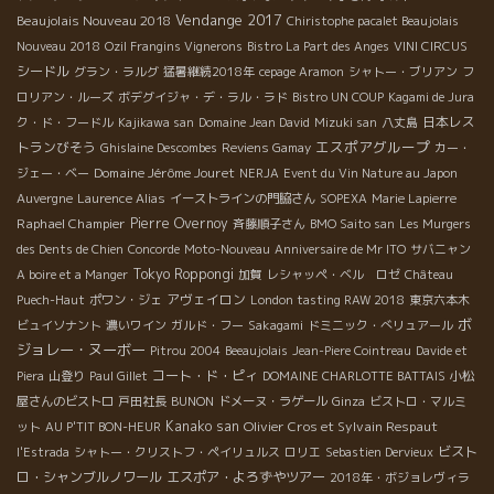
Vendange 2017
Beaujolais Nouveau 2018
Chiristophe pacalet Beaujolais
Nouveau 2018
Ozil Frangins Vignerons
Bistro La Part des Anges
VINI CIRCUS
シードル
グラン・ラルグ
猛暑継続2018年
cepage Aramon
シャトー・ブリアン
フ
ロリアン・ルーズ
ボデグイジャ・デ・ラル・ラド
Bistro UN COUP
Kagami de Jura
日本レス
ク・ド・フードル
Kajikawa san
Domaine Jean David
Mizuki san
八丈島
エスポアグループ
トランびそう
Ghislaine Descombes
Reviens Gamay
カー・
Domaine Jérôme Jouret
ジェー・ベー
NERJA
Event du Vin Nature au Japon
Auvergne
Laurence Alias
イーストラインの門脇さん
SOPEXA
Marie Lapierre
Raphael Champier
Pierre Overnoy
斉藤順子さん
BMO Saito san
Les Murgers
des Dents de Chien
Concorde
Moto-Nouveau
Anniversaire de Mr ITO
サバニャン
Tokyo Roppongi
A boire et a Manger
加賀
レシャッペ・ベル ロゼ
Château
アヴェイロン
Puech-Haut
ポワン・ジェ
London tasting RAW 2018
東京六本木
ボ
ビュイソナント
濃いワイン
ガルド・フー
Sakagami
ドミニック・べリュアール
ジョレー・ヌーボー
Pitrou 2004
Beeaujolais
Jean-Piere Cointreau
Davide et
コート・ド・ピィ
Piera
山登り
Paul Gillet
DOMAINE CHARLOTTE BATTAIS
小松
屋さんのビストロ
戸田社長
BUNON
ドメーヌ・ラゲール
Ginza
ビストロ・マルミ
Kanako san
Olivier Cros et Sylvain Respaut
ット
AU P'TIT BON-HEUR
ビスト
l'Estrada
シャトー・クリストフ・ペイリュルス
ロリエ
Sebastien Dervieux
ロ・シャンブルノワール
エスポア・よろずやツアー
2018年・ボジョレヴィラ