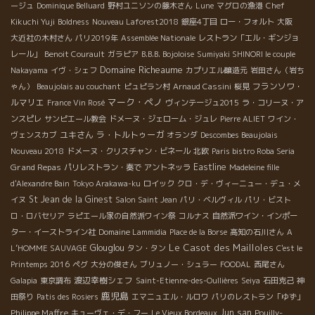
ージュ
Dominique Belluard
野村ユニソンの藤木さん
Lune
マグロの漁港
Chef
Kikuchi Yuji
Boldness
Nouveau Laforest2018
銀座4丁目
ロー・フォルト
大阪
大近社の木村さん
パリ2019年
Assemblée Nationale
レストラン「エル・ギンジョ
レール」
Benoit Courault
ガラピア
B.B.B. Bojoloise
Sumiyaki SHINORI le couple
Domaine Richeaume
Nakayama
イヴ・シェフ
カプリエル醸造元
岩田さん（岩ち
フランソワ・
ゃん）
Beaujolais au couchant
ピュピラン村
Arnaud Cassini
桜見
マーク・ペノ
ルマリエ
France Vin Rosé
ヴィンテージュ2015
ラ・コリーヌ・ア
ンスピレ
サンピエール教会
ドメーヌ・ジェローム・ジュレ
Pierre ALIET
ワイン・
ユキさん
ラ・トルトゥーガ
ヴェンスカブ
オランダ
Descombes Beaujolais
Nouveau 2018
ドメーヌ・クリスチャン・ビネール
北欧
Paris bistro Roba Seria
Grand Repas
Eastline
パリレストラン・奏で
アントネッラ
Madeleine fille
d'Alexandre Bain
Tokyo Arakawa-ku
ロイック
クロ・デ・ヴィーニュー・デュ・メ
St Jean de la Ginest
イヌ
Salon Saint Jean
パリ・ベルヴィル
パリ・ビスト
ロ・ロバセリア
ラピエール家の自然派ワイン祭
コルナス
自然派ワイン・インポー
ター・イーストライン社
Domaine Lammidia
Place de la Borse
高知の石川さん
A
Le Casot des Mailloles
Glouglou
L’HOMME SAUVAGE
タン・タン
C'est le
Printemps 2016
ペグ
大分の俊さん
ブリュノー・シュラー
FOODAL
西尾さん
渡辺幸樹シェフ
Galapia
東京調布
Saint-Etienne-des-Oullières
Seiya
石田克己
神
鹿児島
田祭り
Patis des Rosiers
エマニュエル・ルロワ
パリのレストラン「ゆず」
Philippe Maffre
Jun san
キューヴェ・デ・フー
Le Vieux Bordeaux
Pouilly-