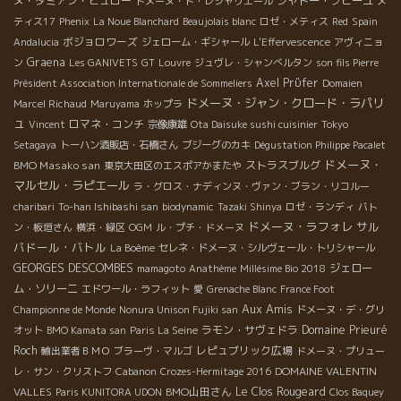
ヌ・ダミアン・ビュロー
シャトー・プピーユ
ドメーヌ・ド・レシャリエール
メ
ティス17
Phenix
La Noue Blanchard
Beaujolais blanc
ロゼ・メティス
Red
Spain
ボジョロワーズ
Andalucia
ジェローム・ギシャール
L'Effervescence
アヴィニョ
Graena
ン
Les GANIVETS
GT
Louvre
ジュヴレ・シャンべルタン
son fils Pierre
Axel Prϋfer
Président Association Internationale de Sommeliers
Domaien
ドメーヌ・ジャン・クロード・ラパリ
Marcel Richaud
Maruyama
ホップラ
ュ
ロマネ・コンチ
Vincent
宗像康雄
Ota Daisuke sushi cuisinier
Tokyo
Setagaya
トーハン酒販店・石橋さん
ブジーグのカキ
Dégustation Philippe Pacalet
ドメーヌ・
BMO Masako san
ストラスブルグ
東京大田区のエスポアかまたや
マルセル・ラピエール
ラ・グロス・ナディンヌ・ヴァン・ブラン・リコルー
charibari
To-han Ishibashi san
biodynamic
Tazaki Shinya
ロゼ・ランディ
バト
ドメーヌ・ラフォレ
サル
ン・板垣さん
横浜・緑区
OGM
ル・プチ・ドメーヌ
バドール・バトル
La Boème
セレネ・ドメーヌ・シルヴェール・トリシャール
GEORGES DESCOMBES
ジェロー
mamagoto
Anathème
Millésime Bio 2018
ム・ソリーニ
エドワール・ラフィット
愛
Grenache Blanc
France Foot
Aux Amis
Championne de Monde
Nonura Unison Fujiki san
ドメーヌ・デ・グリ
ラモン・サヴェドラ
Domaine Prieuré
オット
BMO Kamata san
Paris La Seine
Roch
レピュブリック広場
輸出業者ＢＭＯ
ブラーヴ・マルゴ
ドメーヌ・プリュー
DOMAINE VALENTIN
レ・サン・クリストフ
Cabanon
Crozes-Hermitage 2016
VALLES
BMO山田さん
Le Clos Rougeard
Paris KUNITORA UDON
Clos Baquey