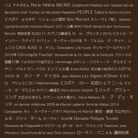
Marie-Hélène BACAVE
リエ
アキ子さん
Symphonie Madoka san
Satake san de
PEOPLE
Sakura
Barcelone
chef Torikai
sa fille ainée Madeleine
Kamm Asutra
Bois Moisset
エスポア・よろずや・リショームの歴史
キューヴェ「和」
Valence
Cachette etoilé
Hoshino Resort
ピエール橋
BMO TOUR
Kendo 8 dan Yoshimura
Kenichi
寺田本家
BUDO 11
カプリエ醸造元
セ・ル・プランタン2016
ビストロ・ワ
インバー・ウグイス
ラパリュ・ヌーヴォー2018年
ラ・フェルム・デ・セット・リ
CAVE AUGE
ュンヌ
ラ・デジレ
Torocadero
LIN Yusen
サッカーワールドカップ
Christophe Foucher
2018年
Domaine de la St-Jean de la Gineste
フランスの
イ
猛暑37度
バルセロナの佐竹さん
Hermitage 2001
レ・バスティード・ダルキエ
ヤン・ベルトラン
エッフェル塔
パヴロ
Anne Paillet
石川県小松市のエスポアも
ル・カゾ・デ・マイヨル
Les Vignes d'Olivier
りたか
Jean Delobre
ビスト
石田シェフ
エスポア・ゴトー
ニーム
ロ・ペシェミニヨン
Méditerranée
ドメ
エリック・プフェー
ーヌ・デ・ザミエル
カウゾン醸造元
Paris bistro SAGAN
リング
ル・ブ・デュ・モ
大近の久米さん
ラヴニールの大園さん
Tokyo Nakano
ンド
un dernier millésime 2009 de Marcel Lapierre
Terre de Volcan 2014
東京・銀座
Campagnes
モト・ヌーヴォー
パザパ
Mathieu et Marion
竹之内さん
ルネ・ジャン・ダール
Domaine Philippe Tessier
ヌーヴォー 2020年
Domaine de l’Aiguelière
テロワール
ポール・ルイ・ウジェンヌ
Taketomi jima
ローラン・バニョル
藤田社長
Maximus
Ouverture de la cave Trois Amours