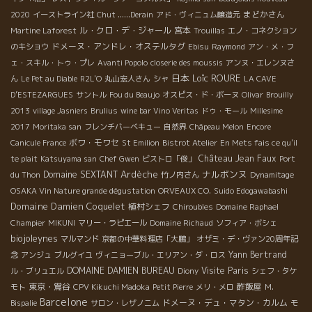
まどかさん
2020
イーストライン社
Chut ......Derain
アド・ヴィニュム醸造元
ル・クロ・デ・ジャール
宮本
Martine Laforest
Trouillas
エノ・コネクション
ドメーヌ・アンドレ・オステルタグ
のキショウ
Ebisu
Raymond
アン・メ・フ
ェ・スキル・トゥ・プレ
Avanti Popolo
closerie des moussis
アンヌ・エレンヌさ
日本
Loïc ROURE
ん
Le Pet au Diable
R2L'O
丸山宏人さん
シャ
LA CAVE
D’ESTEZARGUES
サントル
Fou du Beaujo
オスピス・ド・ボーヌ
Olivar
Brouilly
2013
village Jasniers
Brulius
wine bar Vino Veritas
ドゥ・モール
Millesime
2017
Moritaka san
フレンチバーベキュー
自然界
Châpeau Melon
Encore
ボワ・モワセ
Canicule France
St Emilion
Bistrot Atelier
En Mets fais ce qu'il
Château Jean Faux
te plait
Katsuyama san
Chef Gwen
ビストロ「俊」
Port
Ardèche
ナルボンヌ
Domaine SEXTANT
du Thon
竹ノ内さん
Dynamitage
OSAKA Vin Nature grande dégustation
ORVEAUX CO.
Suido Edogawabashi
Domaine Damien Coquelet
植村シェフ
Chiroubles
Domaine Raphael
Champier
MIKUNI
マリー・ラピエール
Domaine Richaud
ソフィア・ボシェ
biojoleynes
マルマンド
京都の中華料理店「大鵬」
オザミ・デ・ヴァン20周年記
Yann Bertrand
念
アンジュ
ブルグイユ
ヴィニョーブル・エリアン・ダ・ロス
DOMAINE DAMIEN BUREAU
Visite Paris
ル・ブリュエル
Diony
シェフ・タケ
東京・鴬谷
酢飯屋
モト
CPV Kikuchi Madoka
Petit Pierre
メリ・メロ
M.
Barcelone
ドメーヌ・デュ・マタン・カルム
Bispalie
サロン・レザノニム
モ