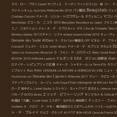
ム
マス・ロー・ブラン
Camel
オリヴィエ・クーザン
ワインビストロ・俊
フー・デ
が
Beaujolais
パリ観光
ヴァス
レキュム
Autriche
Millésime Bio 2018
ジェイ
か
トロワザム−ル
マコン
Chateau Cassini
ドメーヌ・リショー
オヴェルニュ
ぺ
ピエール・ニコラ
Deschamps
2018 Beaujolais Nouveaux au Japon
フラコン
年
エノ・コネクション
ドメーヌ・デ・サブロネット
サラ
L'Arc de Triomphe
Take c
ネ
Reviens Gamay
セバスチャン・リフォ
eclipse lunaire totale 2018
キューヴェ
Domaine des Soulié 400ans
ラ・タルバルド醸造元
OFF
ピネル・デ・ブライ
ま
Do
Courault
ジュスト・シエル
Julien Derain
ドメーヌ・デ・カプリエ
タカムラ
Salon Les Anonymes
Bonastre
ラ・フォン・ド・ロりヴィエ
Rémy Soulié Rosé
ナルボンヌ
BISSOH
B.B.B. ボジョレ試飲会
Alain
2018 millésime Lapierre
レピュブリック広場
ロマイヤー
ドメーヌ・シャモナール
La Terre d'Or
カウゾ
Aux Amis
Ｃブルイイ
VENSKAB
LA NATURE A HORREUR DU VIDE
ニュイ・
Domaine des Capriers
Histoire du vin
Millesime 2017
マリー・ラピエール
Ivo F
スティアンゴルジュ・ルージュ
Julie
Coup d'folie
châtaignier de 600 ans
ローズ
田中さん
Lionel Gauby
レストラン・ヨットクラブ
庄元さん
Uemura san
エリック・ピファーリング
GOTO Akiko
モンマルトル
バカーブ
Côte de F
ティエリー・フォレ
料理店「大鵬」
Cuvée Voilà
エスポア・なかむら
神田祭り
Corbiere
ラ・クロワ・デ・ラモー
横浜緑区のエスポアしんかわ
バイエール2016
ト・ド・ブルイイ
マルゴ・グランデ
AU P'TIT BON-HEUR
Canicule France 2