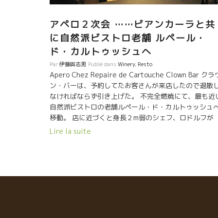
アペロ２次会 ……ビアンカーラと共
に自然派ビストロ老舗 ルペール・
ド・カルトゥッシュへ
Par
伊藤與志男
Publié dans
Winery
,
Resto
Apero Chez Repaire de Cartouche Clown Bar クラ
ン・バーは、予約してたお客さんが来店したので退散
なければならず引き上げた。 不完全燃焼にて、最も近
自然派ビストロの老舗ルペール・ド・カルトゥッシュ
移動。 店に近づくと身長２m弱のシェフ、ロドルフが
Dard et Riboのルネ・ジャンに電話中。 ルネジャンと
Lire la suite
家族の様な付き合いをしているロドルフ。 数週間前の
Dard et RiboのCuvee printemps キューヴェ・プラ
ンを飲みに来たのにまだ到着してなかった。 迷わずプ
ンタンを注文。 ロドルフは黙ってJeroboamを開けた
C’est le Printaempsセ・ル・プランタン-2016 過去
高の出来！！と評判の２０１６年だ。 確かに、１６年
ランタンは特別に美味しい。 色合いは結構濃い。でも
中はなんて爽やかなタッチ、ゴクンゴクンを体に入っ