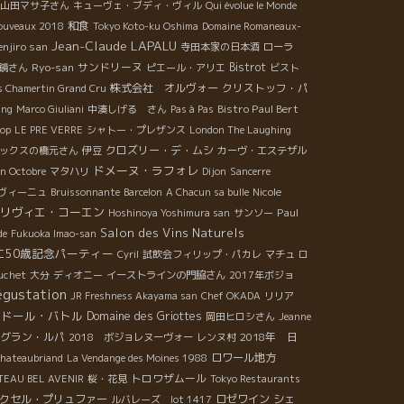
山田マサ子さん
キューヴェ・ブディ・ヴィル
Qui évolue le Monde
和食
Nouveaux 2018
Tokyo Koto-ku Oshima
Domaine Romaneaux-
Jean-Claude LAPALU
enjiro san
寺田本家の日本酒
ローラ
Ryo-san
サンドリーヌ
Bistrot
鏡さん
ピエール・アリエ
ビスト
株式会社 オルヴォー
クリストッフ・パ
s Chamertin Grand Cru
Bistro Paul Bert
ing
Marco Giuliani
中湊しげる さん
Pas à Pas
hop
LE PRE VERRE
シャトー・プレザンス
London The Laughing
クロズリー・デ・ムシ
ックスの橋元さん
伊豆
カーヴ・エステザル
ドメーヌ・ラフォレ
in Octobre
マタハリ
Dijon
Sancerre
ヴィーニュ
Bruissonnante
Barcelon
A Chacun sa bulle
Nicole
リヴィエ・コーエン
Paul
Hoshinoya Yoshimura san
サンソー
Salon des Vins Naturels
de
Fukuoka Imao-san
エ50歳記念パーティー
Cyril
試飲会フィリップ・パカレ
マチュ
ロ
auchet
大分
ディオニー
イーストラインの門脇さん
2017年ボジョ
égustation
JR Freshness Akayama san
Chef OKADA
リリア
バドール・バトル
Domaine des Griottes
岡田ヒロシさん
Jeanne
グラン・ルパ
2018年 日
2018 ボジョレヌーヴォー
レンヌ村
ロワール地方
Chateaubriand
La Vendange des Moines 1988
トロワザムール
TEAU BEL AVENIR
桜・花見
Tokyo Restaurants
クセル・プリュファー
ロゼワイン
シェ
ルバレーズ lot 1417