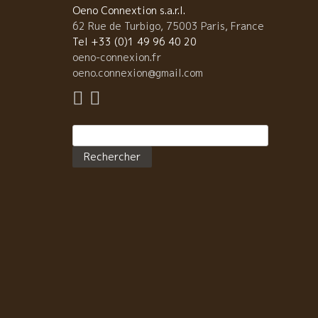
いく。 何故、ロドルフが黙って４．５ｌのジェロボア
Oeno Connextion s.a.r.l.
を開けたか理解できた。 アッという間に大きいボトル
62 Rue de Turbigo, 75003 Paris, France
空っぽになってしまった。 ビアンカーラの面々はこれ
Tel +33 (0)1 49 96 40 20
ら星付きレストランで夕食とのこと。 ボンナペティ
oeno-connexion.fr
ー！！ ビアンカーラの小平夫妻、飯野シェフ、また来
oeno.connexion@gmail.com
も来てくださいね！！恒例にしましょう！！ 動くとエ
ルギーが発生する。色んな情報と刺激で視界が広くな
る。料理も店も変わって進化していく。 来年も待って
Rechercher :
す。私も濃い三鷹へ行きます。