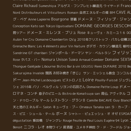
Claire Richaud
Sumeshiya
Franc
アルザス・フンブレヒト醸造元
ウイヤード
CAVE A
Nord
Distributeurs et Viticulteurs
Romain
自然エネルギーの畑
BIM
Bourgone
ドメーヌ・フィリップ・ジャン
グ・べゲ
Anne Lapierre
那覇
DOMAINE GEORGES DESCOM
Tokyo Uguisudani
Conception Kato san
ドメーヌ・ミレンヌ・ブリュ
Rose
問ツアー
キューヴェ・カミーユ１６
DO
Aubin 1er Cru
Domaine Chambertin
QV.g
2018年クリストッフ・パカレ収穫2
Grenache Blanc
Les 4 éléments pour Vin Nature
ボデガ・カウゾン醸造元
植村
フィリッ
Sandrine
GT
charibari
ジャンポール・ドーマン
ヤン・ベルトラン
Nomura Unison Suwa
Domaine SEXT
Rose
タパス・バー
Arnaud Combier
Remi DUFAIRE
Thongue
Galéjade
Libourne
Bistro Bar à vin UGUISU
2018 Bea
Sakurajima
Invalide
関西
お好み焼き「きじ」
サン・ミッシェル教会
コンコル
Loire
ドー
Jean-Michel Lasbouygues
ビストロノミ
Pouilly-Fuissé
ジュヴ
ドメー
シェ 2016年
パリ・ベルヴィル
リヨンの石田さん
Domaine Patte Loup
コ
ロマネ・コンチ
南仏
息子のピエール
Bistro de Komatsuya san
アヴィタル
レストラン・グラン８
Guy Blanc
ン・ドゥローブル
マール
Camille BACAVE
天と地のエネルギー
Salon
キューヴェ・ブー
Orveaux Tanaka san
ラ・カーブ・
ボーヌ
ス・ピエ・シュール・テール
シャトー・ピュエッシュ・オ
オゼ
ESPO
Lyon
dégustation
飯田橋 ジャングレ
Rouge Feuille de Paul Louis Eugène 94
ニコラ・レオ
Benoit
本物ワイン
居酒屋・ユメキチ神田
ク・ド・フードル
ジョ