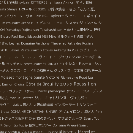
Banyuls
ン
sylvain DITTIERES
Ishikawa Akinori
マドナ教会
お好み焼き・きじ「さんて寛」
zaki Shinya
レカール lot 0205
e
Lapierre
シャトー・エギュイユ
ラパリュ・ヌーヴォー2018年
ジュンさん
ン
Restaurant Grand Huit
ビストロ・アン・ク
Arles
シ
FUJIMARU
004
Yamadaya Yajima san
Takahashi san
M de B
野村
Bistro Paul Bert
Iidabqshi Méli Mélo
オルヴォー社の田中さん
Domaine Anthony Thevenet
ラさん
Leynes
Patis des Rosiers
ラピエール・
 2018 Léonis
Restaurant 3 étoiles Auberge du Puis
イユ・テール・クール
ラ・ヴィエイユ・ジュリアンヌのジャンポール
ール
ヨッチャン
restaurant EL GINJOLER
セレネ・ドメーヌ・シル
木さん
クロス・ロード社の有馬さん
クリストフ・プエヨ
CPVチーム
 Moisset
montagne Sainte Victoire
Richeaume Rosé
Izu
Roussillon
Côte de Brouilly
t Emilion
Cruise
エリック
・ラ・ガリッグ
コサール
Macéo
philosophie
サンテチエンヌ・デ・ズ
ジル・キャトリンヌ・ヴェルジェ
間さん
Marius Laffitte
インポーター「サンフォニ
ラヴニールの大園さん
大阪の醸造者
アヴェイロン
strada
DOMAINE CHRISTIAN BINNER
小泉さん
Pink
オザミグループ
モトクッス大阪本社
シャ(猫のラベル）
Event Tour
ス
Salon Bio Top
伊藤の日本ツアー
Domaine Prieuré Saint
菊池シェフ
Marcel et
長崎アンペキャブル
La Rose Qui Touche