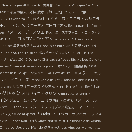
 Charlemagne
AOC
西南部
Sendai
Chambolle Musigny 1er Cru
u2018
桜島の噴火
お好み焼き「パセミア」
ビストロ・岡田
ドメーヌ・ニコラ・カルマラ
CPV Takeshita
パリのビストロ
ARCEL RICHAUD
ゴーさん
岩田コキさん
Restaurant La Pioche
ドメーヌ・デ・スリエ
ves
ドメーヌ・ステファニー・エ・ヴァン
CHÂTEAU CAMBON
NIS ETOILE
Paris bistro SAGAN
bistro
essipe
福岡の今尾さん
A Chacun sa bulle 2016
思想
Sete
ドメー
E LES HAUTES TERRES
ボルドー・グランクリュ
Petit Pierre
Bistro Les Canons
・サ・ビュル2016
Domaine Château du Rouet
ue des Champs-Elysées
kanagawa
日本ソムリエ協会会長
2018年
スヴィニャル
happée Belle Rouge
CPVメンバー
AC Cote de Brouilly
ィット・べニューズ
France Canicule 37℃
Blanc de Blanc
Vin RITA
サンフォニーのまどかさん
du sabre
Henri-Pierre fils de René Jean
ングドック
オリヴィエ・クザン
Brulius
2018 Vendange
イン
ドメーヌ・ル・
ジェローム・ソリーニ
オフ
福岡・久留米
Japon
シードル
エマニュエル・
s 2011
Kyoto
ラミディア醸造元
Souvignargues
ラ・ランベラ
コワンス
・ハン氏
Sylvie Augereau
センター
Pinot Noir 2016
Ginza bistro PAUL
Philosophie de Yoshio
Le Bout du Monde
エール
クマちゃん
Les Vins des Moines
キュ