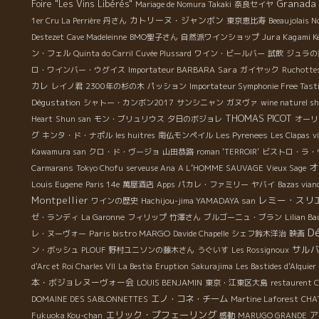
Granada
Foire "Les Vins Libérés"
Mariage de Nomura Takaki
奈良セイヤ
カトリーヌ・ジャンボン
1er Cru La Perrière
丹さん
東京恵比寿
Beeaujolais 
Jura Kagami K
Destezet
Cave Madeleinne
BMO聖子さん
自然派ワインショップ
ン・フェル
Quinta do Carril
Cuvée Plussard
ワイン・ビールバー
試飲
ジュラの
Sara
ロ・ワインバー・ウグイス
Importateur BARBARA
ガイヤック
Ruchotte
カレ
レイノ君
2300年の杉の木
パッション
Importateur Symphonie Free Tast
Dégustation
シャトー・カンボン2017
サンシニャン
ガヌヴァ
wine naturel s
THOMAS PICOT
Heart
Shun san
モン・ブリュリウス
夕日のボジョレ
オーリ
グ
キンタ・ド・ナポル
les huitres
南仏モンペイル
Les Pyrenees
Les Clapas
v
Kawamura san
クロ・ド・ヴージョ
山田恭路
roman 'TERROIR'
ビストロ・ラ・
オ
Carmarans
Tokyo Chofu
serveuse Ana
A L’HOMME SAUVAGE
Vieux Sage
Louis Eugene
Paris 14e
萬屋酒店
Apps
パカレ・ファミリー
ヤバイ
Bazas vian
Montpellier
レミー・スリ
ワインの歴史
Hachijou-jima YAMADAYA san
ゼ・ランディ
La Garonne
フィリップ
竹澤さん
ブルゴーニュ・ブラン
Lilian B
D
Paris bistro MARGO
レ・ヌーヴォー
Davide Chapelle
シェフ鈴木洋治
映画
サル
ン・ボッシュ
PLOUF
野村ユニソンの藤木さん
うぐいす
Les Rossignoux
d'Arc et Roi Charles VII
La Bestia
Eruption Sakurajima
Les Bastides d'Alquier
本・ボジョレヌーヴォー会
LOUIS BENJAMIN
東京・江東区大島
restaurent 
エノ・コネ・チーム
DOMAINE DES SABLONNETTES
Martine Laforest
CHA
エリック・プフェーリング
ア
Fukuoka Kou-chan
感動
MARUGO GRANDE