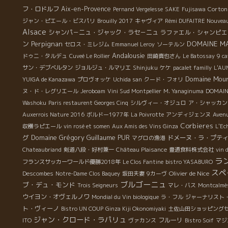
フ・ロドルフ
Aix-en-Provence
Corton
Pernand Vergelesse
SAKE
Fujisawa
ジャン・ピエール・ビスパリ
Brouilly 2017
キャヴィア
Rémi DUFAITRE Nouvea
Alsace
シャンパ－ニュ・ジャック・ラセ－ニュ
ラファエル・シャンピエ
ン
Perpignan
DOMAINE M
セロス・ミレジム
Emmanuel Leroy
ソーテルン
Andalousie
ドゥニ・タルデュ
Cuveé Le Rollier
田崎真也さん
Le Batossay
9 ca
サン・デブベルタン
ジョルジュ・ルマリエ
Shinjuku
ケケ
pacalet familly
L'AU
Domaine Mour
YUIGA de Kanazawa
プロヴォッケ
Uchida san
クード・フォリ
ヌ・ド・レグリエール
Jeroboam
Vini Sud Montpellier
M. Yanaginuma
DOMAIN
Washoku
Paris restaurent Georges Cinq
シルヴィー・オジュロ
ア・シャッカン
Auxerrois Nature 2016
ボルドー1977年
La Poivrotte
アンディジェンヌ
Aven
Corbieres
収穫ラピエール
vin rosé et somen
Aux Amis des Vins Ginza
L'Ec
グ
Domaine Grégory Guillaume
PUR
ドメーヌ・ラ・プテ
マグロの漁港
Chateaubriand
剣道八段・好村兼一
Château Plaisance
豊通食料株式会社
vin 
ラ
フランスサッカーワールド優勝2018年
Le Clos Fantine
bistro YASABURO
スペ
Olivier de Nice
Descombes
Notre-Dame
Clos Baquey
坂田夫妻
9カーヴ
ブルゴーニュ
ブ・デュ・モンド
Trois Seigneurs
マレ・バス
Montcalmè
ウイヨン・オヴェルノワ
Mondial du Vin biologique
ラ・フル
ジャーナリスト
ト・ヴィーノ
Bistro UN COUP
Ginza Kiji Okonomiyaki
土佐山田ショッピング
ジャン・クロード・ラパリュ
フルーリ
ITO
ヴァカンス
Bistro Soif
マジ