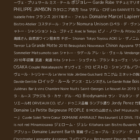
ボジョレー
Garde Robe
ーヴェ・プリュサール
ミス・テール
マチュとマリオ
PHILIPPE JAMBON
カタロニア地方
Tosa
マダム・ロゼ
Les GANIVETS
Ta
Domaine Marcel Lapierr
フランス
Isabelle Frère
2017年オー・フォルト
Nomura Unison
Bistro Atelier
コスタドール・フォアン
ロペラ・デ・ヴァ
ピノ・ノワール
ャトー・シャンション
トム・ゴティエ
Avec le Temps
Pitrou 2
高城さん
自然派ワイン見本市
チボー
Shonan
Tokyo Toyosu AOKI
レ・ザノ二ム
La Grande Motte
2018 Beaujolais Nouveaux
Chinon
Terroir
Aguyana
サ
Sommelier Matsumoto san
シャトー・ラゲール
アレ・レ・ヴェール
Vendange
2018年収穫
武道・剣道
Rita
シャトー・シュヴァル・ブラン
キューヴェ・ソレ
OSAKA
ビストロ・シャンブルノワ
Couple Wakabayashi
オリヴィエ・クロ
ヴェール・トリシャール
Le Verre Vole
Jérôme Guichard
カニグ山
ミネットの鈴
ロイック・ルール
Bois
Davide Gentile
アンヌ・エレンヌさん
Le Garde Robe
Juliénas
Bar à vins Chambre Noire
Nuits Saint-Georges
Le Nouvel An 2019
S
Biodynamie
ラ・ルース
ブラジル
ラ・カサ・デル・ぺロ
サン・マルタン・デ
Jordy Perez
リエール村
ORVEAUX CO.
ピノ・ドゥニス品種
ランブラ通り
竹
PEOPLE
Domaine La Petite Baigneuse
ＢＭОの山田さん
chef Mizukuchi
ー」
Cuvée Soleil Terre Coeur
DOMAINE AMIRAULT
Restaurant LE DIVIL
l'E
ジェローム・ジュレ
is not red
Minamiosawa
Kitahara san
Bistro Buvards
Domaine Laurent Barth
アブリュー
宮崎
ヴィニョーブル・エリアン・ダ・ロ
Christophe
Languedoc Assignan
フィロソフィー
Restaurent Fleur de Thym