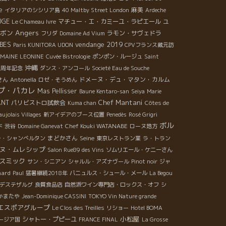
e
麻美
イタリアのシシリア島
40 Maltby Street London
Ardeche
UGE
マチュー・エ・カミーユ・ラピエール
ユ
Le Chameau Ivre
Angers
ボン
ラモン・サヴェドラ
フリダ
Domaine Ad Vium
BES
vendange 2019
Paris KUNITORA UDON
CPVフランス蔵元訪
MAINE LEONINE
Cuvée Bistrologie
ポンポン・ルージュ
Saint
沖縄
0周年記念
ダンス・アンコール
Societé Eau de Souche
ドメーヌ・デュ・マタン・カルム
さん
Antonella
ロゼ・そうめん
プ・パカレ
Mas Pellisser
Baune Kentaro-san
Seiya
Marie
Chef Mantani
ANT
パリビストロ試飲会
Kuma chan
Côtes de
ujolais Villages
新アイデアのブース位置
Penedès
Rosé Grigri
ボル
Chef Kouki WATANABE
ド
渋谷
Domaine Ganevat
ローヌ地方
まどかさん
Seine
レ・シャンべルタン
東京レストラン業
ラ・トラン
ヌ・ムレシップ
Salon Rue89 des Vins
ソムリエール・ケニーさん
スミック
サン・シニアン
シャルル・アズナヴール
Pinot noir
ジャ
hard
Paul
猛暑継続2018年
バニュルス・シュール・メール
La Begou
デステザルグ
良質食品店
自然派ワイン専門店・ロックス・オフ
シ
Aかまたや
Jean-Dominique CASSINI
TOKYO Vin Nature grande
エスポアグループ
Le Clos des Treilles
リショー
Hotel BOMA
小松屋
シャトー・プピーユ
ージア国
FRANCE FINAL
La Grosse