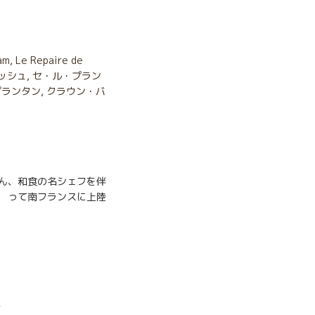
am
,
Le Repaire de
ッシュ
,
セ・ル・プラン
プランタン
,
クラウン・バ
さん、和食の名シェフを伴
って南フランスに上陸
*