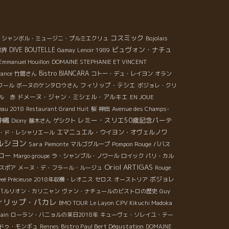
コスミック
Bojolais
シャンボル・ミュージニ・プルミエクリュ
ビュヴォン・ナチュ
DIVE BOUTELLE
然界
Gamay
Lenoir 1989
Emmanuel Houillon
DOMAINE STEPHANIE ET VINCENT
Bistro BIANCARA
rance
竹間さん
コトー・デュ・レイヨン
オラン
フィリップ・テシエ
ワール
ボーヌのケンタロウさん
ボジョレ・クリ
ドメーヌ・ジャン・ミシェル・アルキエ
ル 赤
EN JOUE
veau 2018
Restaurant Grand Huit
桜
神田
Avenue des Champs-
沖縄
レミー・スリエ50歳記念パーテ
Diony
藤木さん
ゲシクト
エマニュエル・ウイヨン・オヴェルノワ
・ド・レシャリエール
ルシヨン
Sara
Pompon Rouge
Piemonte
マルゴグループ
ババス
ロー
Margo groupe
ラ・シャンブル・ノワール
ロイック
パリ・カル
Oriol ARTIGAS
スポア
メーヌ・デ・フラール・ルージュ
Rouge
ボジョレ
eé Précieuse
2018年収穫・レオニス
セロス
オーストリア
パルリオン・カリニャン
ヴァン・ナチュールのビストロの歴史
Guy
ィリップ・パカレ
BMO TOUR
Le Layon
CPV Kikuchi Madoka
ain
ローラン・バニョルの来日2018年
キューヴェ・ソレイユ・テー
Bistro Paul Bert Dégustation
ドゥ・モンギュ
Rennes
DOMAINE