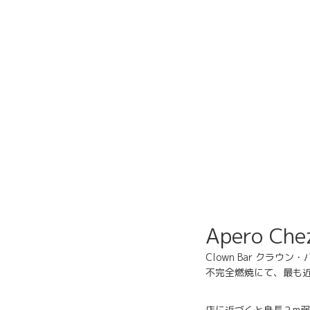
Apero Che
Clown Bar ク
不完全燃焼にて、最も
店に近づくと身長２m弱の