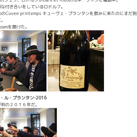
様な付き合いをしているロドルフ。
RiboのCuvee printemps キューヴェ・プランタンを飲みに来たのに
文。
boamを開けた。
mpsセ・ル・プランタン-2016
評判の２０１６年だ。