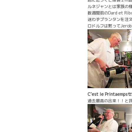
ルネジャンとは家族の
数週間前のDard et 
迷わずプランタンを注
ロドルフは黙ってJero
C’est le Printae
過去最高の出来！！と