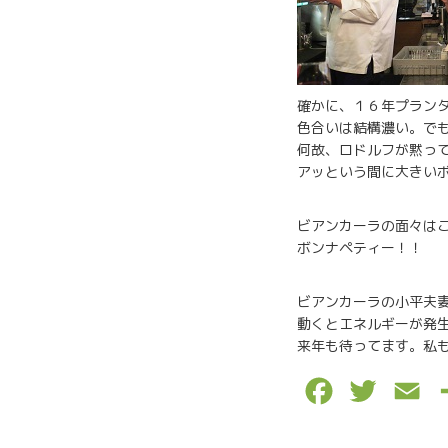
確かに、１６年プラン
色合いは結構濃い。で
何故、ロドルフが黙っ
アッという間に大きい
ビアンカーラの面々は
ボンナペティー！！
ビアンカーラの小平夫
動くとエネルギーが発
来年も待ってます。私
F
T
E
a
w
m