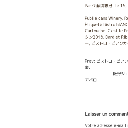
c
i
a
Par
伊藤與志男
le
15,
e
t
i
Publié dans
Winery
,
R
Étiqueté
b
Bistro BIAN
t
l
Cartouche
,
C'est le 
o
e
タン2016
,
Dard et Rib
ー
,
ビストロ・ビアンカ
o
r
k
Navigatio
Prev: ビストロ・ビ
de
飯野シェフとClo
l’article
アペロ
Laisser un comment
Votre adresse e-mail 