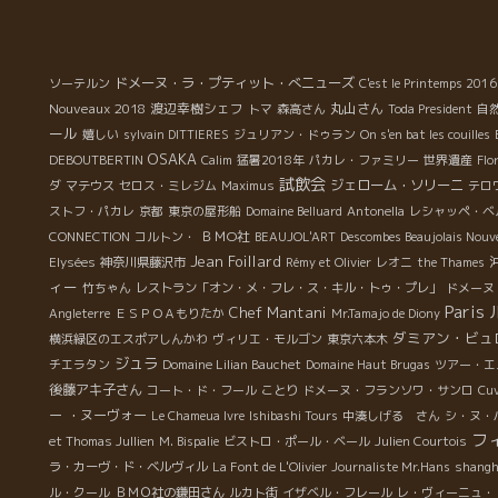
ドメーヌ・ラ・プティット・べニューズ
ソーテルン
C'est le Printemps 2016
Nouveaux 2018
渡辺幸樹シェフ
丸山さん
トマ
森高さん
Toda President
自
ール
嬉しい
sylvain DITTIERES
ジュリアン・ドゥラン
On s'en bat les couilles
OSAKA
DEBOUTBERTIN
Calim
猛暑2018年
パカレ・ファミリー
世界遺産
Flo
試飲会
ジェローム・ソリーニ
ダ
マテウス
セロス・ミレジム
Maximus
テロ
ストフ・パカレ
京都
東京の屋形船
Domaine Belluard
Antonella
レシャッペ・ベ
ＢＭО社
CONNECTION
コルトン・
BEAUJOL'ART
Descombes Beaujolais Nou
Jean Foillard
Elysées
神奈川県藤沢市
Rémy et Olivier
レオニ
the Thames
ィー
竹ちゃん
レストラン「オン・メ・フレ・ス・キル・トゥ・プレ」
ドメーヌ
Paris
Chef Mantani
Angleterre
ＥＳＰＯＡもりたか
Mr.Tamajo de Diony
ダミアン・ビュ
横浜緑区のエスポアしんかわ
ヴィリエ・モルゴン
東京六本木
ジュラ
チエラタン
Domaine Lilian Bauchet
Domaine Haut Brugas
ツアー・エ
後藤アキ子さん
コート・ド・フール
ことり
ドメーヌ・フランソワ・サンロ
Cuv
ー ・ヌーヴォー
Le Chameua Ivre
Ishibashi Tours
中湊しげる さん
シ・ヌ・
フ
et Thomas Jullien
M. Bispalie
ビストロ・ポール・ベール
Julien Courtois
ラ・カーヴ・ド・ベルヴィル
La Font de L'Olivier
Journaliste Mr.Hans
shangh
ル・クール
ＢＭＯ社の鎌田さん
ルカト街
イザベル・フレール
レ・ヴィーニュ・