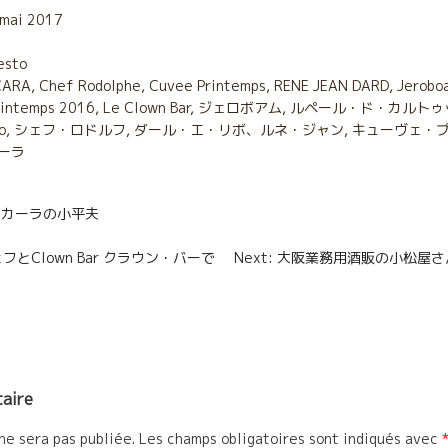
r
 mai 2017
t
esto
CARA
a
,
Chef Rodolphe
,
Cuvee Printemps
,
RENE JEAN DARD
,
Jerobo
Printemps 2016
,
Le Clown Bar
,
ジェロボアム
,
ルペール・ド・カルトゥ
g
o
,
シェフ・ロドルフ
,
ダール・エ・リボ、ルネ・ジャン
,
キューヴェ・
ーラ
e
r
n
アンカーラの小平夫
妻、
wn Bar クラウン・バーで
Next: 大阪業務用酒販の小松屋
aire
ne sera pas publiée.
Les champs obligatoires sont indiqués avec