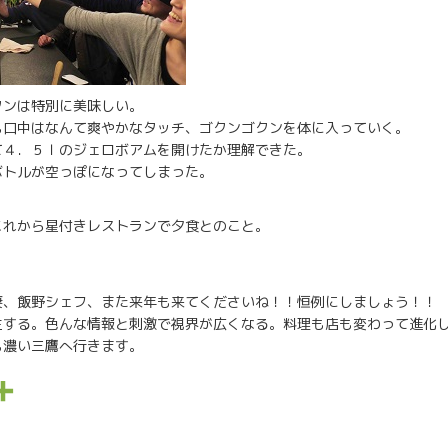
タンは特別に美味しい。
も口中はなんて爽やかなタッチ、ゴクンゴクンを体に入っていく。
て４．５ｌのジェロボアムを開けたか理解できた。
ボトルが空っぽになってしまった。
これから星付きレストランで夕食とのこと。
妻、飯野シェフ、また来年も来てくださいね！！恒例にしましょう！！
生する。色んな情報と刺激で視界が広くなる。料理も店も変わって進化
も濃い三鷹へ行きます。
P
a