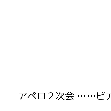
Skip
to
content
アペロ２次会 ……ビ