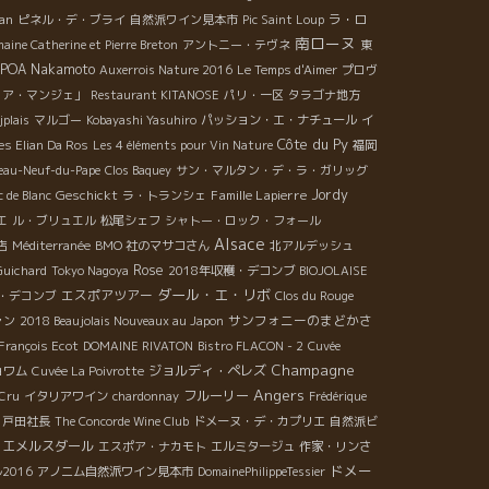
an
ラ・ロ
ピネル・デ・ブライ
自然派ワイン見本市
Pic Saint Loup
南ローヌ
aine Catherine et Pierre Breton
アントニー・テヴネ
東
SPOA Nakamoto
Auxerrois Nature 2016
Le Temps d'Aimer
プロヴ
・ア・マンジェ」
Restaurant KITANOSE
パリ・一区
タラゴナ地方
イ
jplais
マルゴー
Kobayashi Yasuhiro
パッション・エ・ナチュール
Côte du Py
es Elian Da Ros
Les 4 éléments pour Vin Nature
福岡
eau-Neuf-du-Pape
Clos Baquey
サン・マルタン・デ・ラ・ガリッグ
Geschickt
Famille Lapierre
Jordy
c de Blanc
ラ・トランシェ
エ
ル・ブリュエル
松尾シェフ
シャトー・ロック・フォール
Alsace
店
Méditerranée
BMO 社のマサコさん
北アルデッシュ
Rose
Guichard
Tokyo Nagoya
2018年収穫・デコンブ
BIOJOLAISE
ダール・エ・リボ
エスポアツアー
・デコンブ
Clos du Rouge
サンフォニーのまどかさ
ァン
2018 Beaujolais Nouveaux au Japon
François Ecot
DOMAINE RIVATON
Bistro FLACON - 2
Cuvée
Champagne
ジョルディ・ペレズ
ョワム
Cuvée La Poivrotte
Angers
フルーリー
 Cru
イタリアワイン
chardonnay
Frédérique
戸田社長
The Concorde Wine Club
ドメーヌ・デ・カプリエ
自然派ビ
・エメルスダール
エスポア・ナカモト
エルミタージュ
作家・リンさ
ドメー
2016
アノニム自然派ワイン見本市
DomainePhilippeTessier