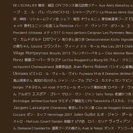
Aux Amis Komatsu s
DE L'ECHALIER
横浜・緑区
CPVフランス蔵元訪問ツアー
ーブ・エ・ル・パレ
パリのビストロ・シャトーブリアン
La Mise au Verre
Dom
E
京・神田・リショームワイン会
シェフ・菊池
オヴェルニュ
愛知県渥美フーズ
La Remise
野村ユニソン社長
ォッケ
バー・ア・ヴァン「ア・ボワール・エ
President Ishikawa
メティス17
Si nous parlions Carignan
Les Pyrenees
Beau
ヴ・カムドボルド
ロゼワイン
売り手と造り手
Oenoconnexion Kisho
Vignobl
コワンスト・ヴィーノ
の黄ちゃん
Solutré
ドゥ・モール
Mas Lau 2013
Chât
Village Montpeyroux
Brouilly 2013
フレンチバーベキュー
Clos léonine
Blan
Perez
質販スーパー
タラゴナ
Le Clos Rougeard Le Bourg 96
ブルノ・グラニ
Jean-Pierre Robinot
restaurent Chateaubriand
良質食品店
パシオン心斎橋
Okinawa
ビストロ・ル・ヴェール・ヴォレ
Fujiwara
M de B
Domaine Jérôme 
高山南美さん
高知の石川さん
シャン・リーブル
プピーユ・カスティヨン
ケビン
Gorges
アキ子さん
vin rosé
テラヴェール
オーリック濱田社長
ロペラ・デ・ヴ
ん
エスポア・ゴトー
アルボワ
サロン・サン・ジャン
Sans Temps
老舗かつ吉
CPV Takeshita
Bistrologie
Jérôme Guichard
ラミディア醸造元
パスカル・シ
Jacques Lassaigne
Chardonay
東京レストラン業
Clos de Vougeot Grand
Julien Guillot
ルネ・ジャン・ダール
Cossard
ポン・ヌッフ
Hermitage 2001
ヴィヴィアン
ストロ・Matsuki
Covert Garden
串揚げ
ピザ店 ロバ・セリア
ん
Domaine Chambertin
渥美フーズの森さん
Avec le Temps
ダンス・アンコール