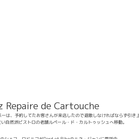
z Repaire de Cartouche
ラウン・バーは、予約してたお客さんが来店したので退散しなければならず引き
近い自然派ビストロの老舗ルペール・ド・カルトゥッシュへ移動。
シェフ、ロドルフがDard et Riboのルネ・ジャンに電話中。