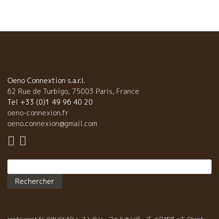
いよいよラングドックに畑を購入した。 小松屋社員の岩田さん
（岩ちゃん）が滞在している。 アシニャン村のシラー品種の畑を
購入した。 これからが楽しみな小松屋さん。 ヌーヴォーを飲みな
がらフランスの岩ちゃんに思いをはせた。 岩ちゃん元気でやって
いるかな？
Oeno Connextion s.a.r.l.
62 Rue de Turbigo, 75003 Paris, France
Tel +33 (0)1 49 96 40 20
oeno-connexion.fr
oeno.connexion@gmail.com
Rechercher :
restaurant EL GINJOLER
レストラン・フェルナンデーズ
イクザヴィエ
Chant