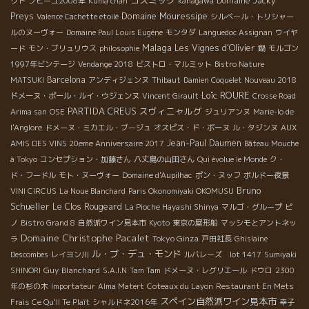
Domaine Jacky
クト
プピーユ2008年
Kuma chan
kanagawa
Domaine Mouressipe
Preys
Valence Cachette etoilé
シルベール・トリシャー
ルのヌーヴォー
Domaine Paul Louis Eugène
モンタダ
Languedoc Assignan
ウイヤ
Malaga
Les Vignes d'Olivier
ード
モン・ブリュリウス
philosophie
鍋
モルゴン
1997年ビンテージ
Vendange 2018
ビストロ・マルミット
Bistro Nature
Barcelona
MATSUKI
アンディジェンヌ
Thibaut
Damien Coquelet Nouveau 2018
Loïc ROURE
ドメーヌ・ポール・ルイ・ウジェンヌ
Vincent Girault
Crosse Road
PARTIDA CREUS
スヴィニャルグ
Arima san
OSE
ジュリアンヌ
Marie-lo de
l'Anglore
ドメーヌ・ミカエル・ブージュ
オスピス・ド・ボーヌ
ル・タジンヌ
AUX
Jean-Paul Daumen
AMIS DES VINS 20eme Anniversaire 2017
Bâteau Mouche
à Tokyo
コンセプション・加藤さん
八丈島の山田さん
Qui évolue le Monde
ク・
ド・フードル
モト・ヌーヴォー
Domaine d'Aupilhac
ポン・ヌッフ
ボルドー夜景
Bruno
VINI CIRCUS
La Noue Blanchard
Paris Okonomiyaki OKOMUSU
Schueller
Le Clos Rougeard
La Pioche Hayashi Shinya
マルゴ・グループ
ピ
ノ
Bistro Grand 8
自然派ワイン見本市
Kyoto
東京の屋形船
マッシモとアントネッ
Domaine Christophe Pacalet
Tokyo Ginza
ラ
戸田社長
Ghislaine
ル・ブ・デュ・モンド
Descombes
レイヨン川
ルバレーズ lot 1417
Sumiyaki
Guy Blanchard
SHINORI
S.A.I.N
Tam Tam
ドメーヌ・レグリエール
ドウロ
2300
年の杉の木
Importateur
Alma Matert
Coteaux du Layon
Restaurant En Mets
スペイン自然派ワイン見本市
Frais Ce Qu'Il Te Plaît
シャルドネ2016年
幸子