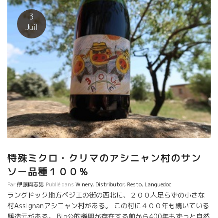
ーベキュー台を作って、皆さんの特別料理が 次々と出てきた。 ヨー
ロッパに着いて４日目、チョット日本食、ご飯などが食べてくなる
3
期。 南仏の太陽で育った小松屋の１７年産の少量生産のワインと特
Juil
料理をみんなで楽しんだ。 そして、勿論、スリエ醸造のトビッキリ
味しいロゼが最高に心地よかった。 スリエ醸造の中庭、夜になると
４度程でここ心地よい。日本のように蚊がいないので安心。 太陽は
んで暗くなるのが２２時ごろという、最高の季節、なんと気持ちが
いのだろう。 次々と焼きあがってくる美味しい料理。今日ナルボ
ンヌの街の市場で仕入れた新鮮な 魚介類と野菜中心。 大阪
のパスタ専門店のイカ墨パスタ。赤身の牛肉、ポテトサラダ、そし
て、 美味しい“おむすび”で仕上げた。 もう、たまらなく美味
しく、楽しい人達の集まり。醸造元でこんなことができるなんて素
らしいことだ。 初めてお逢いする人も、もうずっと前から知っ
ているかのように親近感がある。 最後は、蔵の中に入って
２０１７年産の樽熟成中のものをテースティングして終わった。 大
特殊ミクロ・クリマのアシニャン村のサン
の皆さん、小松屋の皆さん、忘れられないソワレを有難うございま
ソー品種１００％
た。 また、来年、お待ちしております。
Par
伊藤與志男
Publié dans
Winery
,
Distributor
,
Resto
,
Languedoc
ラングドック地方ベジエの街の西北に、２００人足らずの小さな
村Assignanアシニャン村がある。 この村に４００年も続いている
醸造元がある。 Bio公的機関が存在する前から400年もずっと自然