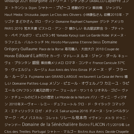
Bourgone
カトリーヌ・ジャンボン
Lapierre
vendange 2021
DABALLO
ユン
シャトー・プピーユ
ヌ・トランシュ
Dijon
感動のワイン
飯田橋 ジャングレ
Haut Medoc
Shizuoka Japon
Le Clos des Oliviers
小林康弘さん
収穫2018年・ア
まどかさん
リゴテ
ガロ・ヴァン
Domaine Raphael Champier
グシテ
アメリカ
PARIS 2019
荒木夫妻
ビストロ・アン・ク
懐かしい
名古屋試飲会
ラ・プティト
ゥ・ペペ
アルボワ・ピュピラン村
Yamada Kyouji san
Le Garde Robe
ドメーヌ・
Domaine
ラファエル・バルトゥッチ
Mr. Hiroto Maruyama
Etienne Deiss
Grégory Guillaume
Place de la Borse
寿司職人・大田大介
2018 Coupe de
Edouard Laffitte
ルネ・ジャン・ダール
Monde
カーヴ・マドレーヌ
キュー
銀座
ヴェ・プランタン
飯田橋メリメロ
ロマネ・コンティ
France Canicule 37℃
ドメーヌ・デ・フラー
ラ・ヴィエルジュ・ルージュ
Aux Amis des Vins Ginza
ル・ルージュ
Fujimama san
GRAND LARGUE
restaurent La Casa del Perro
嬉
Domaine Pattes-Loup
メゾン・ピエール・オヴェルノワ
カミーユ・ラピ
しい
エール
CPVフランス蔵元訪問ツアー
フェールド・サン１６
リオネル・ゴビー
ヴァ
ン・ナチュールのビストロの歴史
Le Monde de la Nature
パリ・ヴィニ・ヴィジオ
ン
2018年ヌーヴォー・レミー・デュフェートル
クロ・ド・タイラック
コマック
Sakurajima 2016
ス・エティリックス
ロゼ・メティス
ドメーヌ・シャンベルタン
マーク・ペノ
リレール見本市
パスカル・コレット
イヴォン・メトラ
ドゥニ・
Domaine de la Sénèchalière
Bistro FLACON
ジャンドー
パリ2019年
Le
Clos des Treilles
Portugal
シャトー・マルゴー
Bistro Aux Amis
Davide Chapelle