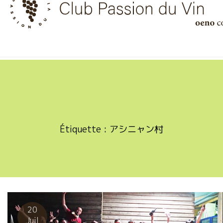
Skip
to
content
Étiquette :
アシニャン村
20
Juil