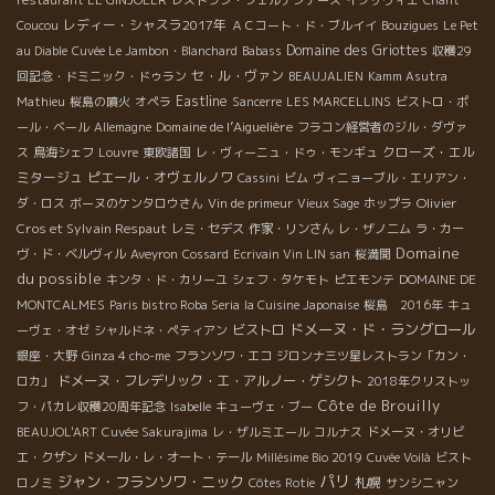
レディー・シャスラ2017年
Coucou
ＡＣコート・ド・ブルイイ
Bouzigues
Le Pet
Domaine des Griottes
au Diable
Cuvée Le Jambon・Blanchard
Babass
収穫29
セ・ル・ヴァン
回記念・ドミニック・ドゥラン
BEAUJALIEN
Kamm Asutra
Eastline
Mathieu
桜島の噴火
オペラ
Sancerre
LES MARCELLINS
ビストロ・ポ
Domaine de l’Aiguelière
ール・ベール
Allemagne
フラコン経営者のジル・ダヴァ
クローズ・エル
ス
鳥海シェフ
Louvre
東欧諸国
レ・ヴィーニュ・ドゥ・モンギュ
ミタージュ
ピエール・オヴェルノワ
Cassini
ビム
ヴィニョーブル・エリアン・
Olivier
ダ・ロス
ボーヌのケンタロウさん
Vin de primeur
Vieux Sage
ホップラ
Cros et Sylvain Respaut
レミ・セデス
作家・リンさん
レ・ザノ二ム
ラ・カー
Domaine
ヴ・ド・ベルヴィル
Aveyron
Cossard
Ecrivain Vin LIN san
桜満開
du possible
キンタ・ド・カリーユ
シェフ・タケモト
ピエモンテ
DOMAINE DE
MONTCALMES
Paris bistro Roba Seria
la Cuisine Japonaise
桜島 2016年
キュ
ドメーヌ・ド・ラングロール
ビストロ
ーヴェ・オゼ
シャルドネ・ペティアン
銀座・大野
Ginza 4 cho-me
フランソワ・エコ
ジロンナ三ツ星レストラン「カン・
ドメーヌ・フレデリック・エ・アルノー・ゲシクト
ロカ」
2018年クリストッ
Côte de Brouilly
フ・パカレ収穫20周年記念
Isabelle
キューヴェ・ブー
BEAUJOL'ART
Cuvée Sakurajima
レ・ザルミエール
コルナス
ドメーヌ・オリビ
エ・クザン
ドメール・レ・オート・テール
Millésime Bio 2019
Cuvée Voilà
ビスト
パリ
ジャン・フランソワ・ニック
札幌
ロノミ
Côtes Rotie
サンシニャン