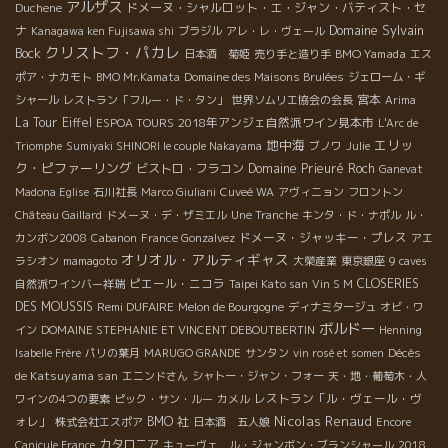
アルザス
Duchene
ドメーヌ・シャルロット・エ・ジャン・バティスト・セ
Domaine Sylvain
ナ
Kanagawa ken Fujisawa shi
ブラジル
アレ・レ・ヴェール
クリストフ・パカレ
Bock
BMO Yamada
日本酒 菊姫
売り手と造り手
エス
ポア・ナカモト
BMO Mr.Kamata
Domaine des Maisons Brulées
ジェローム・ギ
宮本
シャール
レストラン「フルー・ド・タン」
世界ソムリエ協会の会長
Arima
La Tour Eiffel
2018年アンジェ自然派ワイン見本市
ESPOA TOURS
L'Arc de
地中海
エリッ
Triomphe
Sumiyaki SHINORI le couple Nakayama
ブノワ
Julie
ク・ピファーリング
ビストロ・フラコン
Domaine Prieuré Roch
Ganevat
Madona Eglise
石川社長
Marco Giuliani
Cuveé WA
アヴィニョン
フロントン
Château Gaillard
ドメーヌ・デ・ザミエル
Une Tranche
キンタ・ド・ナポル
ル・
ドメーヌ・ジャッキー・プレス
カンボン2008
Cabanon
France Gonzalvez
アエ
オリオル・アルティギャス
ラシオン
mamagoto
大榮産業
東京銀座
9 caves
ピエール・ニコラ
CLOSERIES
自然派ワインバー祥瑞
Taipei Kato san
Vin S M
DES MOUSSIS
Remi DUFAIRE
Melon de Bourgogne
ディナミタージュ
オビ・ワ
ボルドー
イン
DOMAINE STEPHANIE ET VINCENT DEBOUTBERTIN
Henning
Décès
Isabelle Frère
パリの葉月
MARUGO GRANDE
サンタン
vin rosé et somen
de Katsuyama san
エニンドさん
シャトー・ジャン・フォー
天・地・葡萄木・人
レストラン「ル・ヴェール・ヴ
ワインの4つの要素
ピック・サン・ルー
カメル
Nicolas Renaud
ォレ」
BMO 社
株式会社エスポア
日本酒 五人娘
Encore
カタロニア
Canicule France
キューヴェ ル・ジャンボン・ブランシャール
2018