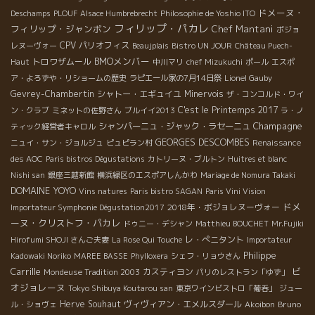
ドメーヌ・
Deschamps
PLOUF
Alsace Humbrebrecht
Philosophie de Yoshio ITO
フィリップ・パカレ
フィリップ・ジャンボン
Chef Mantani
ボジョ
CPV パリオフィス
レヌーヴォー
Beaujplais
Bistro UN JOUR
Château Puech-
BMOメンバー
トロワザムール
Haut
中川マリ
chef Mizukuchi
ポール
エスポ
ア・よろずや・リショームの歴史
ラピエール家の7月14日祭
Lionel Gauby
Gevrey-Chambertin
シャトー・エギュイユ
Minervois
ザ・コンコルド・ワイ
C'est le Printemps 2017
ン・クラブ
ミネットの佐野さん
ブルイイ2013
ラ・ノ
Champagne
シャンパーニュ・ジャック・ラセーニュ
ティック経営者キャロル
GEORGES DESCOMBES
ニュイ・サン・ジョルジュ
ピュピラン村
Renaissance
des AOC
Paris bistros Dégustations
カトリーヌ・ブルトン
Huitres et blanc
Nishi san
銀座三越新館
横浜緑区のエスポアしんかわ
Mariage de Nomura Takaki
DOMAINE YOYO
Vins natures
Paris bistro SAGAN
Paris Vini Vision
ドメ
2018年・ボジョレヌーヴォー
Importateur Symphonie Dégustation2017
ーヌ・クリストフ・パカレ
ドゥニー・デシャン
Matthieu BOUCHET
Mr.Fujiki
レ・ぺニタント
Hirofumi SHOJI さんご夫妻
La Rose Qui Touche
Importateur
Philippe
Kadowaki Noriko
MAREE BASSE
Phylloxera
シェフ・リョウさん
Carrille
ビ
カスティヨン
Mondeuse Tradition 2003
パリのレストラン「ゆず」
オジョレーヌ
Tokyo Shibuya Koutarou san
東京ワインビストロ「葡呑」
ジュー
Herve Souhaut
ヴィヴィアン・エメルスダール
Bruno
ル・ショヴェ
Akoibon