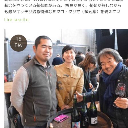
栽培をやっている葡萄園がある。 標高が高く、葡萄が熟しながら
も酸がキッチリ残る特殊なミクロ・クリマ（微気象）を備えてい
る。 そうSouliéスリエ醸造である。現当主はレミー・スリエ氏。
Lire la suite
いつも笑顔が絶えない実に心地よい人物である。 この地方では、
１００年前まではサンソー品種などが主力品種だった。 乾燥して
南仏の強烈で過酷な太陽の元でも軽快で涼しい果汁出してくれる
15
特別な品種だった。 １００年前はこの地方では、アルコール度数
Fév
8～10度ぐらい。ワインでグイグイ飲めるスタイルのワインだっ
た。 水道水がなかった当時では、水代わりに一日に何リットルも
飲んでいた時代だった。 そんな村で、レミー・スリエ氏の協力を
えて、日本向けの特別Cuvéeワインを造ってもらった。 それが。
Cuvée Bouキューヴェ・ブーである。サンソー１００％のワイン
である。 切っ掛けとなったのは、１０年前、東京のオザミ・
デ・ヴァンAux Amis des Vinsの丸山弘人氏と大阪の小松屋社長
の藤田氏がスリエ醸造を訪問した際、レミーと３人で意気投合し
て造ることになったのがこのキューヴェ・ブーである。 ラベルの
図柄（３匹の子豚）は丸山氏の直筆である。 このキューヴェを飲
むには、東京ではオザミ・デ・ヴァンAux Amis des Vins系列の
お店、また、大阪では小松屋酒販が卸しているお店で飲むことが
できます。 近年、サンソーは引き抜かれてラングドック地方でも