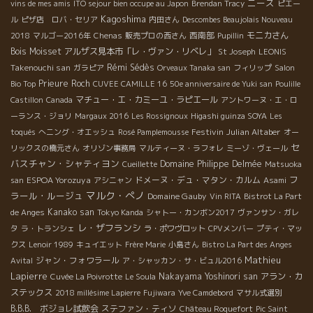
ニース
vins de mes amis
ITO sejour bien occupe au Japon
Brendan Tracy
ピエー
Kagoshima
ル
ピザ店 ロバ・セリア
内田さん
Descombes Beaujolais Nouveau
西南部
モニカさん
2018
マルゴー2016年
Chenas
販売プロの西さん
Pupillin
Bois Moisset
アルザス見本市「レ・ヴァン・リベレ」
St Joseph
LEONIS
Takenouchi san
Rémi Sédès
ガラピア
Orveaux Tanaka san
フィリップ
Salon
Prieure Roch
Bio Top
CUVEE CAMILLE 16
50e anniversaire de Yuki san
Poulille
マチュー・エ・カミーユ・ラピエール
Castillon
Canada
アントワーヌ・エ・ロ
ーランス・ジョリ
Margaux 2016
Les Rossignoux
Higashi guinza SOYA
Les
Festivin
Julian Altaber
toqués
へニング・オエッシュ
Rosé Pamplemousse
オー
セ
リックスの橋元さん
オリゾン事務局
マルティーヌ・ラフォレ
ミーゾ・ヴェール
バスチャン・シャティヨン
Domaine Philippe Delmée
Cueillette
Matsuoka
フ
ESPOA Yorozuya
ドメーヌ・デュ・マタン・カルム
san
アシニャン
Asami
マルク・ぺノ
ラール・ルージュ
Domaine Gauby
Vin RITA
Bistrot La Part
Kanako san
de Anges
Tokyo Kanda
シャトー・カンボン2017
ヴァンサン・ガレ
レ・ザフランシ
タ
ラ・トランシェ
ラ・ポワヴロット
CPVメンバー
プティ・マッ
クス
Lenoir 1989
キュイエット
Frère Marie
小島さん
Bistro La Part des Anges
Mathieu
ジャン・フォワラール
Avital
ア・シャッカン・サ・ビュル2016
Lapierre
Nakayama Yoshinori san
アラン・カ
Cuvée La Poivrotte
Le Soula
ステックス
2018 millésime Lapierre
Fujiwara
Yve Camdebord
マサル式選別
B.B.B. ボジョレ試飲会
ステファン・ティソ
Château Roquefort
Pic Saint