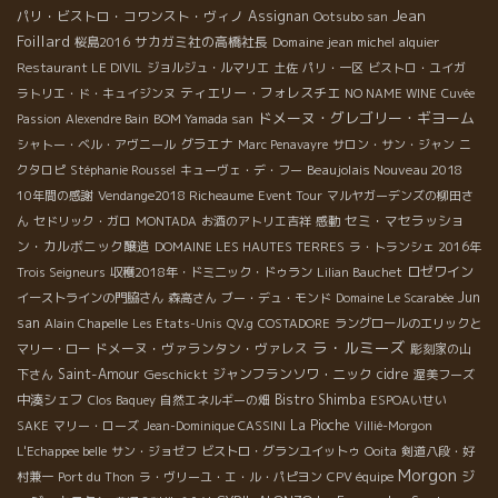
Jean
パリ・ビストロ・コワンスト・ヴィノ
Assignan
Ootsubo san
Foillard
サカガミ社の高橋社長
Domaine jean michel alquier
桜島2016
Restaurant LE DIVIL
ジョルジュ・ルマリエ
土佐
パリ・一区
ビストロ・ユイガ
ティエリー・フォレスチエ
ラトリエ・ド・キュイジンヌ
NO NAME WINE
Cuvée
ドメーヌ・グレゴリー・ギヨーム
Passion
Alexendre Bain
BOM Yamada san
グラエナ
シャトー・ベル・アヴニール
Marc Penavayre
サロン・サン・ジャン
ニ
Beaujolais Nouveau 2018
クタロピ
Stéphanie Roussel
キューヴェ・デ・フー
10年間の感謝
Vendange2018 Richeaume
Event Tour
マルヤガーデンズの柳田さ
セミ・マセラッショ
ん
セドリック・ガロ
MONTADA
お酒のアトリエ吉祥
感動
ン・カルボニック醸造
DOMAINE LES HAUTES TERRES
ラ・トランシェ 2016年
ロゼワイン
Trois Seigneurs
収穫2018年・ドミニック・ドゥラン
Lilian Bauchet
Jun
イーストラインの門脇さん
森高さん
ブー・デュ・モンド
Domaine Le Scarabée
san
Alain Chapelle
Les Etats-Unis
QV.g
COSTADORE
ラングロールのエリックと
ラ・ルミーズ
ドメーヌ・ヴァランタン・ヴァレス
マリー・ロー
彫刻家の山
Saint-Amour
Geschickt
ジャンフランソワ・ニック
cidre
下さん
渥美フーズ
中湊シェフ
Bistro Shimba
Clos Baquey
自然エネルギーの畑
ESPOAいせい
La Pioche
SAKE
マリー・ローズ
Jean-Dominique CASSINI
Villié-Morgon
L'Echappee belle
サン・ジョゼフ
ビストロ・グランユイットゥ
Ooita
剣道八段・好
Morgon
ジ
村兼一
Port du Thon
ラ・ヴリーユ・エ・ル・パピヨン
CPV équipe