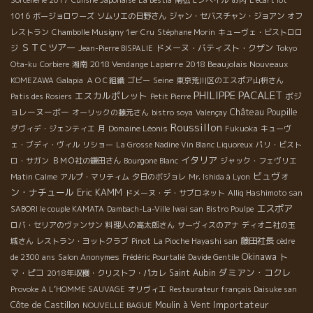
1016
ボージョロワーズ
ソムリエの日野さん
ジャン・セバスチャン・ジョアン
オフ
レストラン
Chambolle Musigny 1er Cru
Stéphane Morin
キューヴェ・ビストロロ
ＳＴＣツアー
ドメーヌ・バティスト・クザン
ジ
Jean-Pierre BISPALIE
Tokyo
2018 Vendange Lapierre
2018 Beaujolais Nouveaux
Ota-ku
Corbiere
湘南
Seine
KOMEZAWA
Galapia
ＡＯＣ組織
ゴビー
東京荒川区のエスポア山枡さん
PHILIPPE PACALET
エスカルポレット
ボジ
Patis des Rosiers
Petit Pierre
Château Poupille
ョレーヌーボー
オーリックの藤元さん
bistro soya
Valençay
Roussillon
Domaine Léonis
ダヴィデ・ジェンティエ
月
Fukuoka
キューヴ
ェ・ブディ・ヴィル
リショー
La Grosse Nadine Vin Blanc Liquoreux
パリ・ビスト
イタリア
ロ・サガン
ＢＭＯ社の鎌田さん
Bourgone Blanc
ジャック・フェヴリエ
ビュヴォ
Matin Calme
アルプ・マリティム
夕日のボジョレ
Mr. Ishida à Lyon
ン・ナチュール
Eric KAMM
ドメーヌ・デ・サブロネット
Alliq Hashimoto san
エスポア
SABORI le couple KAMATA
Dambach-La-Ville
Iwai san
Bistro Poulpe
ロバ・セリアのヴァンサン
料理人の高太郎さん
サーヴィスのアナ
ディオニ社の玉
藤田社長
城さん
レストラン・ヨットクラブ
Pinot
La Pioche Hayashi san
cèdre
Okinawa
ト
de 2300 ans
Salon Anonymes
Frédéric Pourtalié
Davide Gentile
ダミアン・コクレ
マ・ピコ
Saint Aubin
2018年収穫・クリストフ・パカレ
Provoke
A L’HOMME SAUVAGE
オリヴィエ
Restaurateur français Daisuke san
Importateur
Côte de Castillon
Moulin à Vent
NOUVELLE BAGUE