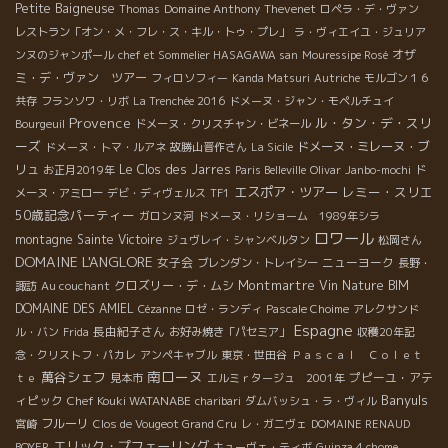
Petite Baigneuse
Domaine Anthony Thevenet
Thomas
ロペラ・デ・ヴァン
レストラン「オン・メ・フレ・ス・キル・トゥ・プレ」
ラ・ヴィエイユ・ジュリア
オザ
ンヌのジャンポール
chef et Sommelier HASAGAWA san
Mouressipe Rosé
ミ・デ・ヴァン ツアー
フィロソフィー
Kanda Matsuri
Autriche
モルゴン１６
共存
フランソワ・リボ
La Trenchée 2016
ドメーヌ・ジャン・モペルチュイ
Provence
ル・タン・デ・スリ
Bourgeuil
ドメーヌ・クリスチャン・ビネール
ーズ
ドメーヌ・ミレーヌ・ブ
ドメーヌ・トマ・ルアネ
故勝山晋作さん
La Sicile
リュ
Le Clos des Jarres
お正月2019年
Paris Belleville
Olivar
Janbo-mochi
ド
エスポア・ツアー
レミー・スリエ
メーヌ・アミロー
デビ・ディヴェルス
TF1
50歳記念パーティー
ガロンヌ河
ドメーヌ・リショーム 1989年シラ
ロワール
montagne Sainte Victoire
ジュヴレイ・シャンベルタン
松岡さん
DOMAINE L'ANGLORE
女子会
ニューヨーク
ブレンダン・トレイシー
長野・
Montmartre
クロズリー・デ・ムシ
Vin Nature BIM
諏訪
Au couchant
DOMAINE DES AMIEL
Cézanne
ロゼ・ランディ
Pascale Choime
アレクサンド
Espagne
長由紀子さん
ル・バン
Frida
お好み焼き「パセミア」
収穫20年記
念・クリストフ・パカレ
アンペキャブル
東京・世田谷
Ｐａｓｃａｌ Ｃｏｌｅｔ
南ローヌ
萬谷シェフ
プピーユ・アテ
ｔｅ
見本市
エルミｒタージュ 2001年
Banyuls
ィピック
Chef Kouki WATANABE
charibari
ダムバッシュ・ラ・ヴィル
フルーリ
宮崎
Clos de Vougeot Grand Cru
レ・ガニヴェ
DOMAINE RENAUD
エリック・プフェーリング
BOYER
キューヴェ・ティボ
Guinza 4 chome