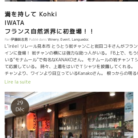
少なくなってきた。レミーは積極的にサンソー品種を植えてい
る。 ちゃんと醸造するとまるでピノ・ノワールのような風味にな
満を持して Kohki
る品種である。 このキュヴェー・ブーは近年、醸造も洗練されて
IWAT
きてますます美味しくなって来ている。 石灰質が強い土壌なの
で、塩味を含んだヨード系のミネラル感が心地良い。
フランス自然派界に初登場！！
Par
伊藤與志男
Publié dans
Winery
,
Event
,
Languedoc
L’iréel リレール見本市 とうとう岩チャンこと岩田コキさんがフラ
インに登場！ 岩チャンの横には強力な助っ人がいる。 FB上で、も
いる“モナムール”で有名なKANAKOさん。 モナムールの岩チャンＴ
て応援している。 時々、上着をはいでＴシャツを披露してく
チャンより、ワインより目立っているKanakoさん。 根っからの明
を盛り上げる太陽な存在。 南フランスでここまで酸がビ
Lire la suite
たピノ・ノワールを飲んだことがない。 日本人の心は、何といっても
ピノ・ノワールとサンソーを５０％ずつブレンドした和の世界。 ア
の石灰岩はブルゴーニュのそれより硬質である。より硬いミネラル感
29
柔らかく包み込むサンソー品種。絶妙な 和の世界。 和は既に多く
Déc
魅了した。注文が殺到している。