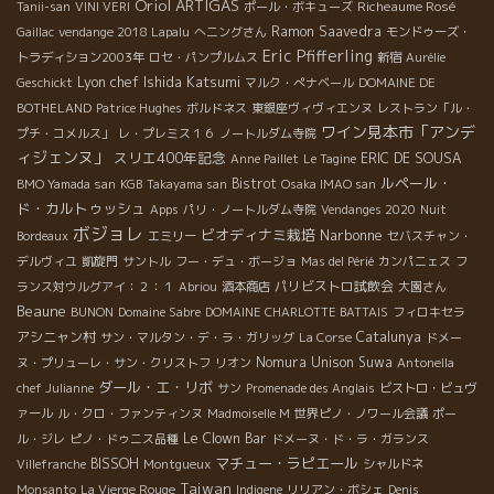
Oriol ARTIGAS
Richeaume Rosé
Tanii-san
VINI VERI
ポール・ボキューズ
Ramon Saavedra
Gaillac
vendange 2018 Lapalu
へニングさん
モンドゥーズ・
Eric Pfifferling
トラディション2003年
ロセ・パンプルムス
新宿
Aurélie
Lyon chef Ishida Katsumi
Geschickt
マルク・ぺナベール
DOMAINE DE
BOTHELAND
Patrice Hughes
ボルドネス
東銀座ヴィヴィエンヌ
レストラン「ル・
ワイン見本市「アンデ
プチ・コメルス」
レ・プレミス１６
ノートルダム寺院
ィジェンヌ」
スリエ400年記念
ERIC DE SOUSA
Anne Paillet
Le Tagine
ルペール・
Bistrot
BMO Yamada san
KGB
Takayama san
Osaka IMAO san
ド・カルトゥッシュ
Apps
パリ・ノートルダム寺院
Vendanges 2020
Nuit
ボジョレ
ビオディナミ栽培
Narbonne
Bordeaux
エミリー
セバスチャン・
デルヴィユ
凱旋門
サントル
フー・デュ・ボージョ
Mas del Périé
カンパニェス
フ
パリビストロ試飲会
ランス対ウルグアイ：２：１
Abriou
酒本商店
大園さん
Beaune
BUNON
Domaine Sabre
DOMAINE CHARLOTTE BATTAIS
フィロキセラ
アシニャン村
Catalunya
サン・マルタン・デ・ラ・ガリッグ
La Corse
ドメー
Nomura Unison Suwa
ヌ・プリューレ・サン・クリストフ
リオン
Antonella
ダール・エ・リボ
chef Julianne
サン
Promenade des Anglais
ビストロ・ビュヴ
ァール
ル・クロ・ファンティンヌ
Madmoiselle M
世界ピノ・ノワール会議
ポー
Le Clown Bar
ル・ジレ
ピノ・ドゥニス品種
ドメーヌ・ド・ラ・ガランス
マチュー・ラピエール
BISSOH
Villefranche
Montgueux
シャルドネ
Taiwan
Monsanto
La Vierge Rouge
Indigene
リリアン・ボシェ
Denis