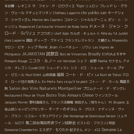
Yoyo
年収穫・レオニス
ラ・フォン・ド・ロりヴィエ
リュロン
フレッド
レ・グラ
cho yukiko san
ン・ヴェール
マチュとマリオン
Château Lagairre
オーナシェ
フ・シャヴィさん
Marion des Capriers
コルトン・シャルルマーニュ
ポン・ト・シ
ドメーヌ・ジャン・ク
ャンジュ
Repaire et Cartouche
Vincent de Roba Seria
ロード・ラパリュ
アコワボン
chef Xabi
カルボ・キュルトゥ
Fête du 14 Juillet
chez Lapierre
諏訪
ディーヴ・ブテイユ
フランスレストラン 大輔さん
Miyamoto
René Jean
サロン・ビオ・トップ
バーベキュー・ソワレ
Les Vignes de
試飲会
JAJAKISTAN
Brouilly
Mongueux
Bois de Vincennes
ESPOAよろずや
ニコラ・ルノー
Pompon Rouge
vin Venskab
シェフ・紺野
Paellia
セナさん
アメ
リカ・オレゴン
Cuvée OSE
シューディスト
シス・ピエ・シュール・テール
プテ
福岡
コート・ド・ピィ
ィ・ピエール
Paul Gillet
山田恭路
La Nuit de Tokyo
クロ
ス・ロード社の有馬さん
En Mets fais ce qu'il te plait
コトー・デ・カール
萬屋天
Salon des Vins Naturels Montpellier
狗
プロムナード・デ・ザングレ
Bistro Trois Amours
Chinon
Restaurent Fleur de Thym
ワインスクール
Jacques Février
野村高城さん
フランス決勝戦
岩田さん（岩ちゃん）
M. Bispalie
土
オーナーのギヨム
佐山田ショッピングセンター
ラ・グロス・ナディンヌ・ヴァ
ン・ブラン・リコルー
イタリアワイン
29e Vendange de Dominique Derain
リュペ
第二回台湾自然派ワイン試飲会
ール・ルロワ
ビストロ・フラコン2号店
Domaine La
Domaine Chambertin
エスポア・もりたか
紀子さん
メリ・メロ