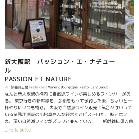
新大阪駅 パッション・エ・ナチュー
ル
PASSION ET NATURE
Par
伊藤與志男
Publié dans
Winery
,
Bourgogne
,
Resto
,
Languedoc
なんと新大阪駅の構内に自然派ワインが楽しめるワインバーがあ
る。 東京行きの新幹線を、余裕をもって予約した後、ちょいと一
杯やりにいつも寄る。 大阪で自然派ワイン販売に気合がはいって
いる業務用酒販の小松屋さんが経営するビストロだ。 駅とはい
え、凄い自然派ワインがズラリと並んでいる。 新幹線に乗る前
に、よく眠れるようにパカレ・ヌーヴォーを一杯ひっかけた。
Lire la suite
小松屋さんといえば、南フランスでワイン造りをしている。