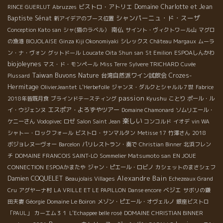
ビストロ・アトリエ
Domaine Charlotte et Jean
RINCE GUERLUT
Abruzzes
シャンパーニュ・ド・スーザ
Baptiste Sénat
新アイデアのブース位置
南仏
Conception Kato san
シャ(猫のラベル）
サイント・ヴィクトワール山
マグロ
の漁港
BIOJOLAISE
Ginza Kiji Okonomiyaki
シレックス
Château Margaux
ムーラ
ン・ナ・ヴォン
グットドール
Loucate
Oita Shun san
St Emilion
ESPOAしんかわ
biojoleynes
マス・ド・モンペール
Miss Terre
Sylvere TRICHARD
Cuvée
Taiwan Buvons Nature
台湾自然派ワイン試飲会
Crozes-
Plussard
Hermitage
OlivierJeantet
L'Herbefolle
ジャンヌ・ダルクとシャルル７世
Fabrice
passion
Kyushu
2018年皆既月食
ブラインドテースティング
ことり
ポール・ル
エスポア・よろずやツアー
イ・ウジェンヌ
Domaine Chamonard
ソムリエール・
楽しい
ケニーさん
Vodopivec
ロゼ
Salon Saint Jean
コンコルド
イオデ
vin WA
シャトー・ロックフォール
ビストロ・サンマルタン
Metisse 17
竹澤さん
2018
ボジョレヌーヴォー
Barcelon
パリレストラン・奏で
Christian Binner
北浜フレン
チ
DOMAINE FRANCOIS SAINT-LO
Sommelier Matsumoto san
EN JOUE
CONNECTION
ESPOAかまたや
ジャン・ピエール・ロビノ
カシェットのまさシェフ
Alexandre Bain
Damien COQUELET
Beaujolais Villages
Echezeaux Grand
ベジエ
Cru
アグヤーナ村
LA VRILLE ET LE PAPILLON
Danse encore
サボリの鎌
田夫妻
Géorgie
Domaine Le Boiron
メゾン・ピエール・オヴェルノ
銀座ビストロ
「PAUL」
カーエム３１
L'Echappee belle rosé
DOMAINE CHRISTIAN BINNER