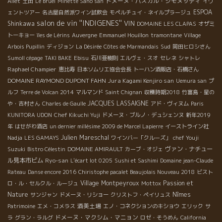
ドメーヌ・パスカル・シモヌッティ
Aliet
土田
Le Bruel
Minette Sano san
イヴ
ESPOA
ェントツアー
名古屋自然派ワイン試飲会
モペルチュイ・ネイルプラージュ
salon de vin ''INDIGENES''
VIN
Shinkawa
DOMAINE LES CLAPAS
オザミ
トーキョー
îles de Lérins
Auvergne
Emmanuel Houillon
tramontane
Village
Sud
Arbois Pupillin
ディジョン
La Désirée
Côtes de Marmandais
岡田ヒロシさん
Sumoll cépage
TAKI BAKE
Ebisu
石川亜樹則
エルヴェ・スオ
セレネ
シャトレ
Raphael Champier
恵比寿
日本ソムリエ協会会長
トーハン酒販店・石橋さん
DOMAINE RAYMOND DUPONT FAHN
Jura Kagami Kenjiro san
Uemura san
プ
ルフ
Terre de Volcan 2014
マルマンド
Saint Chignan
収穫時期2018
竹富島・星の
JACQUES LASSAIGNE
や・吉村さん
Charles de Gaulle
アド・ヴィヌム
Paris
KUNITORA UDON
Chef Kikuchi Yuji
ドメーヌ・ブルノ・デュシェンヌ
新年2019
年
はせがわ酒店
un dernier millésime 2009 de Marcel Lapierre
イーストライン社
Julien Mareschal
Nadja
LES GAMAYS
ワインバー「クルーズ」
chef Youji
ヴァン・ナチュー
Suzuki
Bistro Célestin
DOMAINE AMIRAULT
カーブ・オジェ
ル見本市ビム
Ryo-san
L'écart lot 0205
Sushi et Sashimi
Domaine jean-Claude
Rateau
Danse encore 2016
Chiristophe pacalet Beaujolais Nouveau 2018
ビスト
Village Montpeyroux
Passion et
ロ・ル・セルクル・ルージュ
Mottox
Nature
Nîmes
サンジャン
ドメーヌ・リショー
クリストフ・ペイリュス
酒美土場
Patrimoine
エメ・コメラス
エノ・コネクションのキショウ
エリック
サ
ドメーヌ・マクシム・マニョン
ラ
グラン・ラルグ
ロゼ・そうめん
California