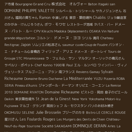
Bourgogne Grand Cru
株式会社 オルヴォー
ア市場
Baton Itagaki san
DOMAINE PHILIPPE VALETTE
シルベール・トリシャール
サカノジュンさん
石
Ramon
Chablis
川さん
福岡の黄ちゃん
中湊しげる
東京・築地場外
ジュラ醸造家
ボワ・モワセ
ドメー
のかがみ・けんじろうさん
レストラーダ地域
タパス・バー
ヌ・パット・ルー
CPV Kikuchi Madoka
Déplacements
OSAKA Vin Nature
ドメーヌ・ヨヨ
grande dégustation
コルトン・
シリル
満月
Chateau
Japon
Restignac
ソムリエの松本さん
saumur
cuvée Coup de Foudre
パシオン・
フィリップ・アリエ
エ・ナチュール心斎橋店
ドメーヌ・ボートレイ
Tours de
Groupe STC
Minamiosawa
ラ・フェルム・サン・マルタン
オーリックの橋元さん
サぺルリ・ポペット
Chef Konno
1998年
Paul
エル・ルンベロ
ワインバー・ヴィノ
Sylvain
ヴェリータス
ブルゴーニュ・ブラン
南フランス
Reviens Gamay
Richeaume
La Méditerranée
YUZU
Domaine Bruno Duchene
Pizzeria ROBA
SERIA
Pineau d'Aunis
ジャンポール・ドーマン
オリビエ・コーエン
La Remise
Domaine Richeaume
2018
DOMAINE RIVATON
ビストロ・岡田
息子のピエール
St Jean de la Ginest
New York
Daikin
東京築地場外
Yokohama Midori-ku
Fujisawa
マルゴ・グランデ
岡田シェフ
ル・セクスタン
パリのお好み焼き
Julie Brosselin
OKOMUSU
SELENE
ブジーグのカキ
Bistro LE CERCLE ROUGE
星川さん
Les Foulards Rouges
Les Murgers des Dents de Chien
Château-
DOMINIQUE DERAIN
Neuf-du-Pape
tourisme
Société SAKAGAMI
Arles
La