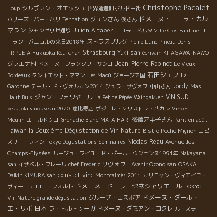
Christophe Pacalet
シルヴァン・オエッシュ
Loup
世界遺産旧ボルドー街
ドメーヌ・ニコラ・カル
ジュンさん
ハリーズ・バー・パリ
Tentation
俊さん
マラン
Julien Altaber
シャンゼリゼ通り
ニコラ・ベルタン
Le Clos Fantine
ロ
ストラスブルグ
ーラン・バニョルの来日2018年
Pleine Lune
Pineau Denis
Strasbourg
Yuki san
TRIPLE A
Fukuoka Kou-chan
écrivain KITAGAWA-NAWO
グラエナ村
Jean-Pierre Robinot
ドメーヌ・フランソワ・サンロ
Le Vieux
石田シェフ
Bordeaux
タンキエット・ママン
Les Maoù
ジョージア国
La
Jordy
Garonne
テール・ド・ヴォルカン2014
ジュラ・サヴォワ
中山さん
Mas
ジャン・フォワヤール
VINISUD
Haut Buis
La Petite Pépée
Waingakuen
beaujolais nouveau 2020
恵比寿店
ボジョレ・クリストフ・パカレ
Vincent
後藤アキ子さん
Moulin
エールドゥロ
Grenache Blanc
MATA HARI
Paris en août
Taiwan la Deuxième Dégustation de Vin Nature
Bistro Peche Mignon
エピ
Nicolas Réau
スリー・フィン
Tokyo Degustations Séminaires
Avenue des
Champs-Elysées
ルージュ・フイユ・ド・ポール・ウジェンヌ1994年
Nakayama
サヴォワ
san
イザベル・フレール
chef Frederic
L'Avenir Ozono san
OSAKA
coinstot vino
Daikin KIMURA san
Montcalmès 2011
カリニャン・ヴィエイユ・
ドメーヌ・ド・ラ・セネシャリエール
ヴィーニュ
ロー・フォルト
TOKYO
ドメーヌ・ダール・
グループ・エスポア
Vin Nature grande dégustation
エ・リボ
日本
ラ・トルトゥーガ
ドメーヌ・ダミアン・コクレ
ル・スラ