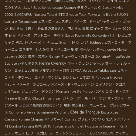
ラングロール
プイイヒュメ
銀座フレンチ
Rémy et Olivier
ガメイ
オリヴァー
ユウジさん
ネルハ
Budo Kendo
cepage Aramon
テラヴェール
Château Meylet
STC Groupe Tour
2002
S'ACCAPAU
Nomura Takaki
Tokyo wine Bistro BUNON
ルネ・ジャ
Centre
Takema-san
ビストロ・セレスタン
ドメーヌ・ドーピヤック
ン
梶川さん
（株）土佐山田の三谷さん、内川さん
愛知
ロイック
ヌーヴォー 2020
年
伊豆
ドメーヌ・アント二ー・テヴネ
Garde Fou
white
Concorde
パリ・レピュブ
ドメーヌ・ドミニック・ドゥラン
AOC
リック
Boldness
ビストロ・ラ・ヴ
ィーニュ
エスポア・しんかわ
ラ・ペリエール
愛
ポール・ルデール
cuvée Marcel
Lapierre 2009
東京・文京区
Gamay
キューヴェ・カミーユ
DomainePhilippeTessier
Pierre Overnoy
ギー・ブランシャール
オー・フォルト
Sudiste
ハヤリテラス
サン・ミッシェル教会
ノルマンディー地方
ESPOA Yorozuya Yukiko san
ビスト
ロ・ア・ボワール・エ・ア・マンジェ
ミレジム・ビオ2019
Fukuoka Imao-san
Maury
ドメーヌ・ラピエール
ドメーヌ・ド・ヴェルシャン
エイリアン・ダロス
LIN Yusen
ジュリアン・ドゥラン
Montmartre Bis
Morgon 2016
ロゼ・ド・ザザ
ジャン・ポール・ドーマン
Mazière
庄元さん
Okada Hiroshi san
オ・プティ・ボ
ンヌール
レランス島の修道僧のワイン
那覇
ボジョレ・
キューヴェ・プレッシウー
Côte de Thongue
Bistro Les
ズ
Quinonero Pierre
Domaine de Verchant
Canons
Romain Chapuis
47 リカーズ
Cornas
プリム・サンソ
GINZA 6
アスティ
町
London tasting RAW 2018
Iidabashi Le Ginglet
Hospice de Beaune
・ G
ク
ロワール地方
ロ・レオニヌ
ラ・ヴァンダンジュ・デ・モワンヌ1988年
ボッケリ