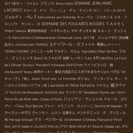
フランス
DOMAINE JEAN-MARC
2017年オー・フォルト
Akiko Goto
LAFOREST
ドメーヌ・ドゥ・ヴィーニュ・デュ・マインヌ
ピノ・ノワール 2016
ジョルディ・ペレズ
Katsumata san Gotenba
キューヴェ・バラガンヌ
ドヌ・フ
DOMAINE DES FOULARDS ROUGES
ＴＡＶＥＬ
ランソワ・サンメー・ロ
Midori Sakaya
東京世田谷区・ナカモトさん
オゼ
オリオル
桜
キョーコ・デュシェ
ーヌ
Paris bistro Chateaubriand
Emmanuel Leroy
2017年 ビュルアゼロ
渋谷康
エドゥワール・ラフィット
restaurant TAIHOU
美味しい～～！
弘さん
ブル
TERRA MADRE
ジャニエール村
マルタン・カルム
Vignobles Elian Da Ros
Les Affranchis
ノ・デュシェンヌ
ルフォロゼ
Brasil
試飲
レイモン
La Font
de L'Olivier
Brulius
President Ishikawa
GAR'O'VIN
ワインビストロ・俊
restaurant Yaoyu
田所オーナー
東京大田区のエスポアかまたや
Cyril
パヴロ
Ten
Alain
キューヴェ「和」
Pinot noir
La Trenchée
ボジョレ・ヴィラージュ
オー・ラ
南スペイ
Laurence et Rémi Dufaitre
ングドックのロックブラン村
アナテム
ン
Huitres de Bouzigues
Antoine Joly
ヴァランセ
Yamadaya Yajima san
Henri-
ジュリアン・マレシャル
Pierre fils de René Jean
Comax Ethylix
ドメーヌ・エロ
ディ・バルム
Paul Bocuse
ジャン・ドミニック・カッシーニ
Quinta de Napoles
ブ
ラッスリーオザミ
ヴァンサン・ムラン
北原さん
サンテチエンヌ・デ・ズリエール
マス・ぺリセール
村
Marugo Groupe
Strohmeier
Château Plaisance
Pinot
Noir 2016
made in JAJAKISTAN
AU P'TIT BON-HEUR
47 Ricards Okada san
ゲシ
コスミック