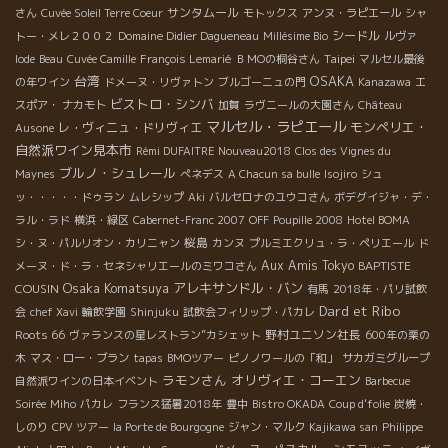
サンタムール
さん
Cuvée Soleil Terre Coeur
モトックス
アンヌ・ラピエール
シャ
シードル
トー・メレ２００２
Domaine Didier Dagueneau
Millésime Bio
ルヴァ
Taipei
Iode
Beau
Cuvée Camille
François Lemarié
ＢＭОの桐谷さん
マルセル最後
台湾
OSAKA
の年ワイン
ドメーヌ・リヴァトン
ブルゴーニュの門
Kanazawa
エ
ビストロ・シンバ
スポア・ ナカモト
加賀
ラヴニールの大園さん
Château
マルセル・ラピエール
モンペリエ・
レ・ヴィニュ・ドリヴィエ
Ausone
自然派ワイン見本市
Rémi DUFAITRE Nouveau2018
Clos des Vignes du
ブルノ・シュレール
Maynes
ぺネデス
A Chacun sa bulle
Isojiro
シュ
ッ・・・・・ドゥラン
ムレシップ
Aki
バルセロナのユウコさん
ボデグイジャ・デ・
ラル・ラド
横浜・緑区
Cabernet-Franc 2007
OFF
Poupille 2008
Hotel BOMA
桜島
シ・ヌ・パルリオン・カリニャン
カンヌ
プルミエクリュ・ラ・ペリエール
ド
Aux Amis Tokyo
BAPTISTE
メーヌ・ド・ラ・セネシャリエールのミワコさん
Osaka Komatsuya
アレキサンドル・バン
COUSIN
有馬
2018年・パリ試飲
Dard et Ribo
会
chef Xavi
輪飲学園
Shinjuku
試飲会フィリップ・パカレ
Roots 66
野村ユニソン社長
ヴァランスの星レストラン”カシェット
600年の栗の
木
マス・ロー・ブラン
tapas
BMOツアー
ピノノワールの「和」
サカガミグループ
ラモンさん
オリヴィエ・コーエン
自然派ワインの日本イベント
Barbecue
Soirée
Miho
パカレ
フランス猛暑2018年
豊中
Bistro OKADA
Coup d'folie
炭焼・
しのり
CPV ツアー
la Porte de Bourgogne
ジャン・マルク
Kajikawa san
Philippe