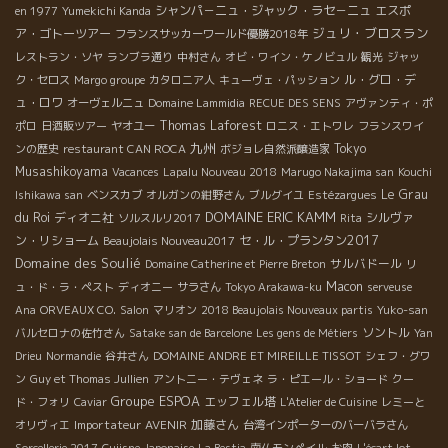
シャンパ－ニュ・ジャック・ラセ－ニュ
エスポ
en 1977
Yumekichi Kanda
ジュリ・ブロスラン
ア・ゴトーツアー
フランスサッカーワールド優勝2018年
レストラン・ソヤ
ランブラ通り
中村さん
オビ・ワイン・ケノビュル
観光
ジャッ
ル・グロ・デ
ク・セロス
Margo groupe
カタロニア人
キューヴェ・パッション
ュ・ロワ
オーヴェルニュ
Domaine Lammidia
RECUE DES SENS
アヴァンティ・ポ
Thomas Laforest
ポロ
日酒販ツアー
ヤオユー
ロニス・エトワレ
フランスワイ
九州
Tokyo
ンの歴史
restaurant CAN ROCA
ボジョレ自然派醸造家
Musashikoyama
Vacances
Lapalu Nouveau 2018
Marugo Nakajima san
Kouchi
Le Grau
Ishikawa san
ベンスカブ
オルガンの紺野さん
ブルグイユ
Estézargues
DOMAINE ERIC KAMM
du Roi
ディオニ社
シルヴァ
ソルスルリ2017
Rita
ン・リショーム
セ・ル・プランタン2017
Beaujolais Nouveau2017
Domaine des Soulié
サルバドール
Domaine Catherine et Pierre Breton
リ
Macon
ュ・ド・ラ・ペスト
ディオニー
サラさん
Tokyo Arakawa-ku
serveuse
Ana
ORVEAUX CO.
Salon
マリオン
2018 Beaujolais Nouveaux partis
Yuko-san
ソントル
バルセロナの佐竹さん
Satake san de Barcelone
Les gens de Métiers
Yan
Drieu
Normandie
谷井さん
DOMAINE ANDRE ET MIREILLE TISSOT
シェフ・グワ
ン
Guy et Thomas Jullien
アントニー・テヴェネ
ラ・ピエール・ショード
クー
Groupe ESPOA
エッフェル塔
ド・フォリ
Caviar
L'Atelier de Cuisine
レミーと
Importateur AVENIR
加藤さん
オリヴィエ
台湾インポーターのバーバラさん
Sorcellerie 2017
Cuiisne Japonaise
La Bestia
南仏モンペイル
お肉
L'écart lot