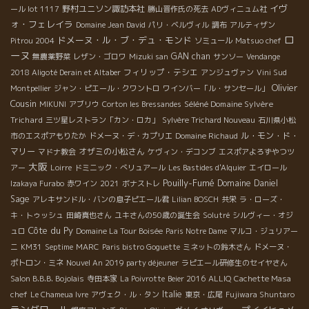
イヴ
野村ユニソン諏訪本社
ール lot 1117
勝山晋作氏の死去
ADヴィニュム社
ォ・フェレイラ
Domaine Jean David
パリ・ベルヴィル
調布
アルティザン
ロ
ドメーヌ・ル・ブ・デュ・モンド
Pitrou 2004
ソミュール
Matsuo chef
ーヌ
GAN chan
無農薬野菜
レザン・ゴロワ
Mizuki san
サンソー
Vendange
フィリップ・テシエ
2018 Aligoté Derain et Altaber
アンジュヴァン
Vini Sud
Olivier
Montpellier
ジャン・ピエール・クワントロ
ワインバー「ル・サンセール」
Cousin
Séléné Domaine Sylvère
MIKUNI
アブリウ
Corton les Bressandes
Trichard
三ツ星レストラン「カン・ロカ」
Sylvère Trichard Nouveau
石川県小松
ル・モン・ド・
市のエスポアもりたか
ドメーヌ・デ・カプリエ
Domaine Richaud
マリー
オザミの小松さん
マドナ教会
ケヴィン・デコンブ
エスポアよろずやつツ
大阪
アー
Loirre
ドミニック・べリュアール
Les Bastides d'Alquier
エイロール
Pouilly-Fumé
Domaine Daniel
Izakaya Furabo
赤ワイン
2021
ボナストレ
Sage
アレキサンドル・バンの息子ピエール君
Lilian BOSCH
共栄
ラ・ローズ・
キ・トゥッシュ
田崎真也さん
ユキさんの50歳の誕生会
Solutré
シルヴィー・オジ
Côte du Py
ュロ
Domaine La Tour Boisée
Paris Notre Dame
マルコ・ジュリアー
ニ
KM31
Septime
MARC
Paris bistro Goguette
ミネットの鈴木さん
ドメーヌ・
ポトロン・ミネ
Nouvel An 2019 party déjeuner
ラピエール研修生のセイヤさん
Salon B.B.B. Bojolais
寺田本家
La Poivrotte
Beier 2016
ALLIQ
Cachette Masa
Italie
chef
Le Chameua Ivre
アヴェク・ル・タン
東京・広尾
Fujiwara Shuntaro