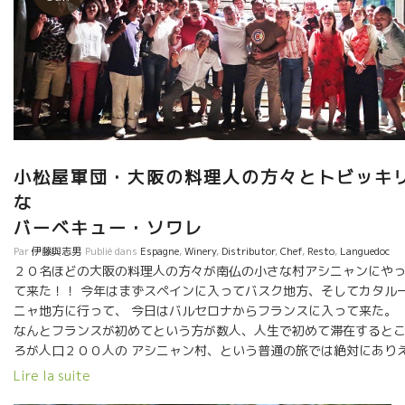
小松屋軍団・大阪の料理人の方々とトビッキ
バーベキュー・ソワレ
Par
伊藤與志男
Publié dans
Espagne
,
Winery
,
Distributor
,
Chef
,
Resto
,
Languedoc
２０名ほどの大阪の料理人の方々が南仏の小さな村アシニャンにや
て来た！！ 今年はまずスペインに入ってバスク地方、そしてカタル
ニャ地方に行って、 今日はバルセロナからフランスに入って来た。
なんとフランスが初めてという方が数人、人生で初めて滞在すると
ろが人口２００人の アシニャン村、という普通の旅では絶対にあり
ないコース。 今夜は、ここスリエ醸造で皆さんと特別なバーベキュ
Lire la suite
ー・ソワレ。 流石にプロフェッショナルの皆さん、瞬時に特設バ