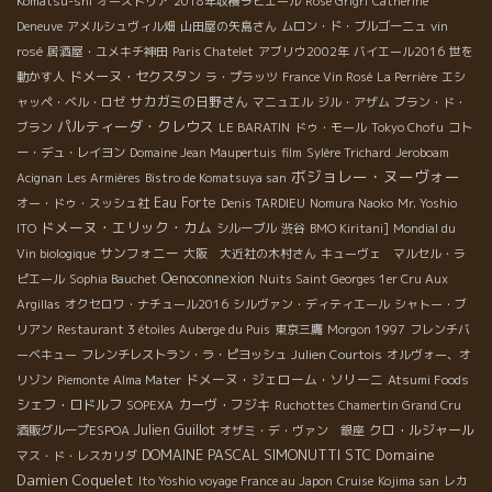
Komatsu-shi
オーストリア
2018年収穫ラピエール
Rosé Grigri
Catherine
Deneuve
アメルシュヴィル畑
山田屋の矢島さん
ムロン・ド・ブルゴーニュ
vin
rosé
居酒屋・ユメキチ神田
Paris Chatelet
アブリウ2002年
バイエール2016
世を
ドメーヌ・セクスタン
動かす人
ラ・プラッツ
France Vin Rosé
La Perrière
エシ
サカガミの日野さん
ャッペ・ベル・ロゼ
マニュエル
ジル・アザム
ブラン・ド・
パルティーダ・クレウス
ブラン
LE BARATIN
ドゥ・モール
Tokyo Chofu
コト
ー・デュ・レイヨン
Domaine Jean Maupertuis
film
Sylère Trichard
Jeroboam
ボジョレー・ヌーヴォー
Acignan
Les Armières
Bistro de Komatsuya san
Eau Forte
オー・ドゥ・スッシュ社
Denis TARDIEU
Nomura Naoko
Mr. Yoshio
ドメーヌ・エリック・カム
ITO
シルーブル
渋谷
BMO Kiritani]
Mondial du
サンフォニー
Vin biologique
大阪 大近社の木村さん
キューヴェ マルセル・ラ
Oenoconnexion
ピエール
Sophia Bauchet
Nuits Saint Georges 1er Cru Aux
Argillas
オクセロワ・ナチュール2016
シルヴァン・ディティエール
シャトー・ブ
リアン
Restaurant 3 étoiles Auberge du Puis
東京三鷹
Morgon 1997
フレンチバ
ーベキュー
フレンチレストラン・ラ・ピヨッシュ
Julien Courtois
オルヴォー、オ
ドメーヌ・ジェローム・ソリーニ
リゾン
Piemonte
Alma Mater
Atsumi Foods
シェフ・ロドルフ
カーヴ・フジキ
SOPEXA
Ruchottes Chamertin Grand Cru
Julien Guillot
クロ・ルジャール
酒販グループESPOA
オザミ・デ・ヴァン 銀座
DOMAINE PASCAL SIMONUTTI
STC
Domaine
マス・ド・レスカリダ
Damien Coquelet
Ito Yoshio voyage France au Japon
Cruise
Kojima san
レカ