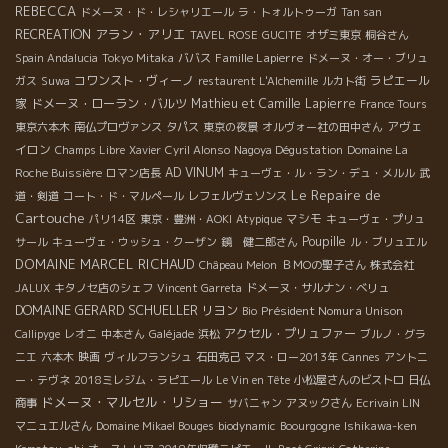
REBECCA
ドメーヌ・ド・レシャリエール
ラ・トォルトゥーガ
Tan san
アラン・アリエ
RECREATION
TAVEL ROSE
GUCITE
オザミ東京
桐谷さん
Famille Lapierre
Spain Andalucia
Tokyo Mitaka
ババス
ドメーヌ・オー・ブリュ
コワンスト・ヴィーノ
ラピエール
ガス
Suwa
restaurent L'Alchemille
ルカト街
家
ドメーヌ・ローラン・バルツ
Mathieu et Camille Lapierre
France Tours
アヴェ
東京六本木
南仏プロヴァンス
タパス
東京の夜景
オルヴォー社の田中さん
イロン
Champs Libre
Xavier
Cyril Alonso
Nagoya Dégustation
Domaine La
AD VINUM
Roche Buissière
ロマン店長
キューヴェ・ル・ラン・デュ・メルル
武
Le Repaire de
道・剣道
コート・ド・マルペール
レフェルヴェソンス
Cartouche
マシモ
パリ14区
東京・豊洲・AOKI
Atypique
キューヴェ・プリュ
Poupille
サール
キューヴェ・ウッシュ・クーザン
鏡 健二郎さん
ル・ブリュエル
DOMAINE MARCEL RICHAUD
Châpeau Melon
ＢＭОの聖子さん
株式会社
JALUX
キタノセ店のシェフ
Vincent Garreta
ドメーヌ・サルナン・ベリュ
DOMAINE GERARD SCHUELLER
リヨン
Président Nomura Unison
Bio
アクセル・プリュファー
Callipyge
レオニ
中本さん
Galéjade
浜松
ブルノ・グラ
ニエ
六本木
映画
ヴィルフランシュ
石田克己
マス・ロー2013年
Cannes
アントニ
ー・テヴネ
2018ミレジム・ラピエール
Le Vin en Tête
小松屋さんのビストロ
日仏
ドメーヌ・マルセル・リショー
商事
サバニャン
アヌックさん
Ecrivain LIN
マニュエルさん
Domaine Mikael Bouges
biodynamic
Boourgogne
Ishikawa-ken