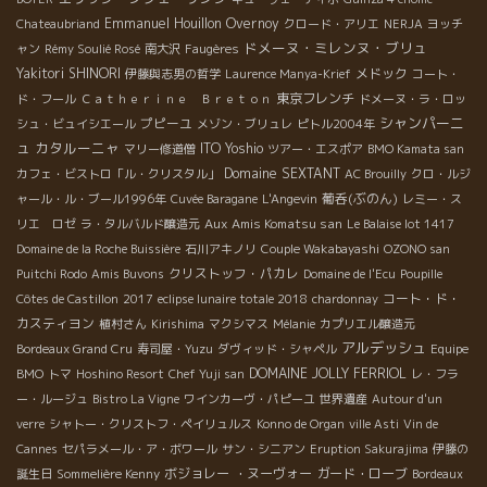
Emmanuel Houillon Overnoy
Chateaubriand
クロード・アリエ
NERJA
ヨッチ
ドメーヌ・ミレンヌ・ブリュ
ャン
Rémy Soulié Rosé
南大沢
Faugères
Yakitori SHINORI
メドック
伊藤與志男の哲学
Laurence Manya-Krief
コート・
東京フレンチ
ド・フール
Ｃａｔｈｅｒｉｎｅ Ｂｒｅｔｏｎ
ドメーヌ・ラ・ロッ
シャンパーニ
プピーユ
シュ・ビュイシエール
メゾン・ブリュレ
ピトル2004年
ュ
カタルーニャ
ITO Yoshio
マリー修道僧
ツアー・エスポア
BMO Kamata san
Domaine SEXTANT
カフェ・ビストロ「ル・クリスタル」
AC Brouilly
クロ・ルジ
葡呑(ぶのん)
ャール・ル・ブール1996年
Cuvée Baragane
L'Angevin
レミー・ス
Aux Amis Komatsu san
リエ ロゼ
ラ・タルバルド醸造元
Le Balaise lot 1417
Domaine de la Roche Buissière
石川アキノリ
Couple Wakabayashi
OZONO san
クリストッフ・パカレ
Puitchi Rodo
Amis Buvons
Domaine de l'Ecu
Poupille
コート・ド・
Côtes de Castillon
2017
eclipse lunaire totale 2018
chardonnay
カスティヨン
植村さん
Kirishima
マクシマス
Mélanie
カプリエル醸造元
アルデッシュ
Bordeaux Grand Cru
寿司屋・Yuzu
ダヴィッド・シャペル
Equipe
DOMAINE JOLLY FERRIOL
BMO
トマ
Hoshino Resort
Chef Yuji san
レ・フラ
ー・ルージュ
Bistro La Vigne
ワインカーヴ・パピーユ
世界遺産
Autour d'un
verre
シャトー・クリストフ・ペイリュルス
Konno de Organ
ville Asti
Vin de
Cannes
セパラメール・ア・ボワール
サン・シニアン
Eruption Sakurajima
伊藤の
ボジョレー ・ヌーヴォー
ガード・ローブ
誕生日
Sommelière Kenny
Bordeaux