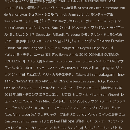
ャジャキスタン
CYRIL ALONZO
La Ferme des Sept
豊通食料株式会社
Lunes
ＢＭОの斉藤さん
アド・ヴィニュム醸造元
Attention Chenin Méchant
Vin
Lyon
Yannick Amirault
de France
ジュスト・シエル
ヴァランティーア畑
ジュラ
イーストライン
Washoku
オーリック社
2018年ボジョレ・ヌーヴォー
Sud-Ouest
ドメーヌ・マルセル・ラピエー
Nuit d'Ooedo
エスポアよろずや
ル
ミレジム２０１７
Sébastien Riffault
Taragona
シモンヌサン・ドゥランの母
オリヴィエ・クザン
ツアー
Thierry Puzelat
東京神田・リショームワイン会
Si nous parlions Carignan
カリニャン
Maupertuis Neyrou-Plage
うぐいす
ニーム
Matsui
ラ・デジレ
岩井さん
Bonne Année 2019
DOMAINE OVERNOY
ＢＭＯのマサ
HOUILLON
肉
ブノワ夫妻
Nakaminato Shigeru san
フローランス
Bourgogne
子さん
ジュ
東京・神田・リショームワイン会
Château Lassolle
丸山宏人
リアン・ギヨ
Sakagami Hino-
パリ・カルチエラタン
Takahashi san
san
RENAISSANCE DES APPELLATIONS
Château Lestignac
Tokyo Koto-ku
Oshima
ジャンマリー・ヴェルジェ
インポーター「サンフォニー」試飲会2017年
レ
2018年収穫・デコンブ
エマニュエル・ジブロ
シェフ・丈
Mitani-san
Vincent
ミ・スリエ
Méli Mélo
ビストロ・モンマルトル
サンドリーヌ
Yo chan
ブラッス
Alsace Foire
リーヴァンダンジュ
メリル・エ・ジェラルディンヌ・クロワジエ
"Les Vins Libérés"
Jordy Perez
フレデリック・プルタリエ
ワインの歴史
Ota
Philippe Wies
Daisuke sushi cuisinier
パリの夜
Neil
ドメーヌ・デ・メゾン・ブ
サルバドール・バトル
リュレ
ドメーヌ・カトリーヌ・ベルナール
サカガミ社