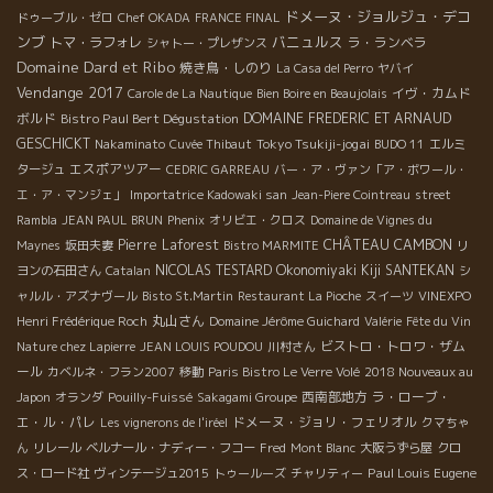
ドメーヌ・ジョルジュ・デコ
ドゥーブル・ゼロ
Chef OKADA
FRANCE FINAL
ンブ
バニュルス
トマ・ラフォレ
ラ・ランベラ
シャトー・プレザンス
Domaine Dard et Ribo
焼き鳥・しのり
La Casa del Perro
ヤバイ
Vendange 2017
イヴ・カムド
Carole de La Nautique
Bien Boire en Beaujolais
ボルド
Bistro Paul Bert Dégustation
DOMAINE FREDERIC ET ARNAUD
GESCHICKT
Tokyo Tsukiji-jogai
Nakaminato
Cuvée Thibaut
BUDO 11
エルミ
エスポアツアー
タージュ
CEDRIC GARREAU
バー・ア・ヴァン「ア・ボワール・
エ・ア・マンジェ」
Importatrice Kadowaki san
Jean-Piere Cointreau
street
Rambla
JEAN PAUL BRUN
Phenix
オリビエ・クロス
Domaine de Vignes du
Pierre Laforest
CHÂTEAU CAMBON
Maynes
坂田夫妻
Bistro MARMITE
リ
NICOLAS TESTARD
Okonomiyaki Kiji SANTEKAN
ヨンの石田さん
Catalan
シ
ャルル・アズナヴール
Bisto St.Martin
Restaurant La Pioche
スイーツ
VINEXPO
丸山さん
Henri Frédérique Roch
Domaine Jérôme Guichard
Valérie
Fête du Vin
ビストロ・トロワ・ザム
Nature chez Lapierre
JEAN LOUIS POUDOU
川村さん
ール
カベルネ・フラン2007
移動
Paris Bistro Le Verre Volé
2018 Nouveaux au
西南部地方
ラ・ローブ・
Japon
オランダ
Pouilly-Fuissé
Sakagami Groupe
エ・ル・パレ
ドメーヌ・ジョリ・フェリオル
Les vignerons de l'iréel
クマちゃ
ん
リレール
ベルナール・ナディー・フコー
Fred
Mont Blanc
大阪うずら屋
クロ
Paul Louis Eugene
ス・ロード社
ヴィンテージュ2015
トゥールーズ
チャリティー