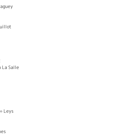
raguey
illot
s
t
 La Salle
» Leys
nes