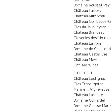
Domaine Rousset Pey
Château Lamery
Château Mirebeau
Château Gombaude-Gu
Clos du Jaugueyron
Chateau Brandeau
Closeries des Moussi
Château La Haie
Domaine de Chastele
Château Castel Vieilh
Château Meylet
Ormiale Wines
SUD-OUEST
Château Lestignac
Clos Troteligotte
Marine « Vignereuse 
Château Lassolle
Domaine Guirardel
Domaine Causse Mari