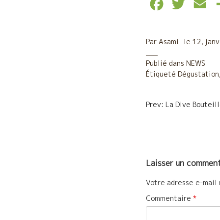
F
T
E
a
w
m
c
i
a
Par
Asami
le
12, jan
e
t
i
Publié dans
NEWS
Étiqueté
b
Dégustation
t
l
o
e
Navigatio
Prev: La Dive Bouteill
o
r
de
k
l’article
Laisser un comment
Votre adresse e-mail 
Commentaire
*