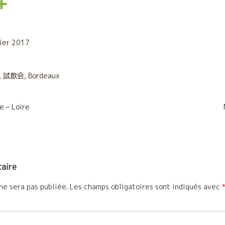
P
a
r
vier 2017
t
,
試飲会
a
,
Bordeaux
g
n
e – Loire
e
r
aire
ne sera pas publiée.
Les champs obligatoires sont indiqués avec