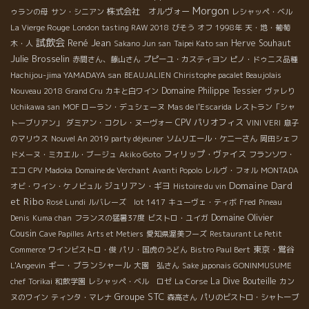
Morgon
株式会社 オルヴォー
ゥランの母
サン・シニアン
レシャッペ・ベル
La Vierge Rouge
London tasting RAW 2018
びそう
オフ
1998年
天・地・葡萄
試飲会
René Jean
Herve Souhaut
木・人
Sakano Jun san
Taipei Kato san
Julie Brosselin
赤間さん、藤山さん
プピーユ・カスティヨン
ピノ・ドゥニス品種
Hachijou-jima YAMADAYA san
BEAUJALIEN
Chiristophe pacalet Beaujolais
Domaine Philippe Tessier
Nouveau 2018
Grand Cru
カキと白ワイン
ヴァレり
Uchikawa san
MOF ローラン・デュシェーヌ
Mas de l'Escarida
レストラン「シャ
CPV パリオフィス
トーブリアン」
ダミアン・コクレ・ヌーヴォー
VINI VERI
息子
のマリウス
Nouvel An 2019 party déjeuner
ソムリエール・ケニーさん
岡田シェフ
フィリップ・ヴァイス
ドメーヌ・ミカエル・ブージュ
Akiko Goto
フランソワ・
エコ
CPV Madoka
Domaine de Verchant
Avanti Popolo
レルヴ・フォル
MONTADA
Domaine Dard
ジュリアン・ギヨ
オビ・ワイン・ケノビュル
Histoire du vin
et Ribo
Rosé Lundi
ルバレーズ lot 1417
キューヴェ・ティボ
Fred
Pineau
Domaine Olivier
Denis
Kuma chan
フランスの猛暑37度
ビストロ・ユイガ
Cousin
Cave Papilles
Arts et Metiers
愛知県渥美フーズ
Restaurant Le Petit
東京・鴬谷
Commerce
ワインビストロ・俊
パリ・国虎のうどん
Bistro Paul Bert
ギー・ブランシャール
L'Angevin
大園 弘さん
Sake japonais GONINMUSUME
La Dive Bouteille
chef Torikai
和飲学園
レシャッペ・ベル ロゼ
La Corse
カン
Groupe STC
ヌのワイン
ティンタ・マレナ
森高さん
パリのビストロ・シャトーブ