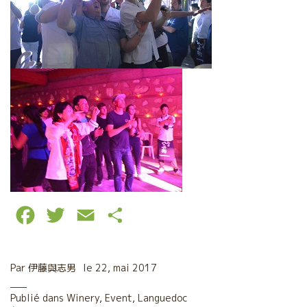
F
T
E
P
a
w
m
a
c
i
a
r
Par
伊藤與志男
le
22, mai 2017
e
t
i
t
Publié dans
Winery
,
Event
,
Languedoc