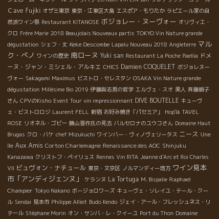
Ｃave Fujiki
オザミ東京
東京・江東区大島
エスポア・もりたか
ラピエール家の自
ボジョレー・ヌーヴォー
然派ワイン祭
Restaurant KITANOSE
オリヴィエ・
クロ
Frère Marie
2018 Beaujolais Nouveaux partis
TOKYO Vin Nature grande
マル
Keke Descombe
dégustation
シェフ・丈
Lapalu Nouveau 2018
Angleterre
ク・ぺノ
南ローヌ
Yuki san
ドメ
ワインの歴史
Restaurant La Pioche
Paellia
ーヌ・ジャン・ミシェル・アルキエ
Damien COQUELET
CHICS
ボジョレヌー
ヴォー
Sakagami
Maximus
ビストロ・セレスタン
OSAKA Vin Nature grande
dégustation
Millésime Bio 2019
伊藤與志男の哲学
エルヴェ・スオ
美人
斉藤順子
DIVE BOUTELLE
さん
CPVのKisho
Event Tour
vin impressionnant
キューヴ
ェ・ビストロロジ
Laurent FELL
新宿
お好み焼き「パセミア」
Hop'là
TAVEL
ROSE
リオネル・ゴビー
勝山晋作氏の死去
バルセロナのユウコさん
Domaine Haut
ニース
Brugas
クロ・バケ
chef Mizukuchi
ワインバー・ヴィノヴェリータス
Une
Aux Amis
Corton Charlemagne
île
Renaissance des AOC
Shinjuku
Kanazawa
クリストフ・ペイリュス
Rennes
Vin RITA
Jeanne d'Arc et Roi Charles
ワイン見本
ビュヴォン・ナチュール
VII
東京・文京区
ノルマンディー地方
市「アンディジェンヌ」
La Tortuga
Raphael
ケランヌ
M. Bispalie
Champier
Tokyo Nakano
ボージョロワーズ
キューヴェ・ソレイユ・テール・クー
ル
Sendai
見本市
Philippe Alliet
Budo Kendo
ジェイ・アール・フレッシュネス・リ
テール
Stéphane Morin
オン・サンバ・レ・クイーユ
Port du Thon
Domaine