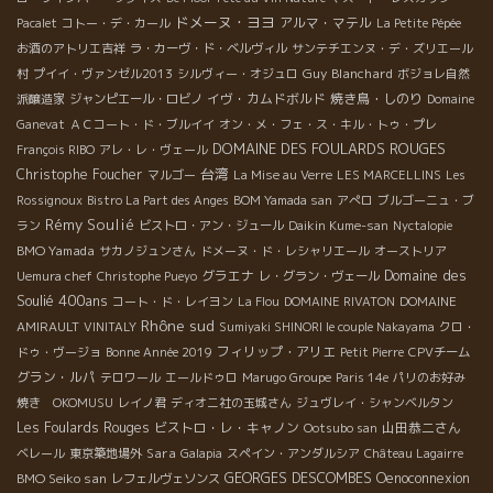
ドメーヌ・ヨヨ
アルマ・マテル
Pacalet
コトー・デ・カール
La Petite Pépée
お酒のアトリエ吉祥
ラ・カーヴ・ド・ベルヴィル
サンテチエンヌ・デ・ズリエール
Guy Blanchard
村
プイイ・ヴァンゼル2013
シルヴィー・オジュロ
ボジョレ自然
イヴ・カムドボルド
焼き鳥・しのり
派醸造家
ジャンピエール・ロビノ
Domaine
Ganevat
ＡＣコート・ド・ブルイイ
オン・メ・フェ・ス・キル・トゥ・プレ
DOMAINE DES FOULARDS ROUGES
François RIBO
アレ・レ・ヴェール
台湾
Christophe Foucher
マルゴー
La Mise au Verre
LES MARCELLINS
Les
Rossignoux
Bistro La Part des Anges
BOM Yamada san
アぺロ
ブルゴーニュ・ブ
Rémy Soulié
ラン
ビストロ・アン・ジュール
Daikin Kume-san
Nyctalopie
BMO Yamada
サカノジュンさん
ドメーヌ・ド・レシャリエール
オーストリア
Domaine des
グラエナ
Uemura chef
Christophe Pueyo
レ・グラン・ヴェール
Soulié 400ans
コート・ド・レイヨン
La Flou
DOMAINE RIVATON
DOMAINE
Rhône sud
AMIRAULT
VINITALY
Sumiyaki SHINORI le couple Nakayama
クロ・
フィリップ・アリエ
ドゥ・ヴージョ
Bonne Année 2019
Petit Pierre
CPVチーム
グラン・ルパ
テロワール
エールドゥロ
Marugo Groupe
Paris 14e
パリのお好み
焼き OKOMUSU
レイノ君
ディオニ社の玉城さん
ジュヴレイ・シャンベルタン
Les Foulards Rouges
ビストロ・レ・キャノン
山田恭二さん
Ootsubo san
Sara
ベレール
東京築地場外
Galapia
スペイン・アンダルシア
Château Lagairre
BMO Seiko san
GEORGES DESCOMBES
Oenoconnexion
レフェルヴェソンス