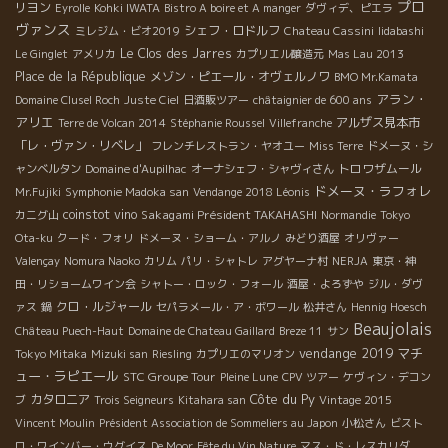
プロ
リヨン
Eyrolle
Kohki IWATA
Bistro A boire et A manger
ダヴィデ、ピエラ
ヴァンス
シェフ・ロドルフ
ミレジム・ビオ2019
Chateau Cassini
Iidabashi
Le Clos des Jarres
Le Ginglet
アメリカ
カプリエル醸造元
Mas Lau 2013
Place de la République
メゾン・ピエール・オヴェルノワ
BMO Mr.Kamata
アラン・
Domaine Clusel Roch
Juste Ciel
日酒販ツアー
châtaignier de 600 ans
アリエ
アルザス見本市
Terre de Volcan 2014
Stéphanie Roussel
Villefranche
「レ・ヴァン・リベレ」
フレンチレストラン・ヤオユー
Miss Terre
ドメーヌ・シ
トロワザムール
ャンベルタン
Domaine d'Aupilhac
オーナシェフ・シャヴィさん
ドメーヌ・ラフォレ
Mr.Fujiki
Symphonie Madoka san
Vendange 2018 Léonis
coinstot vino
Sakagami Président TAKAHASHI
カニグ山
Normandie
Tokyo
Ota-ku
クード・フォリ
ドメーヌ・ショーム・アルノ
みどり酒屋
オリヴァー
Valençay
Nomura Naoko
カリム
パリ・シャトレ
アグヤーナ村
NERJA
東京・神
田・リショームワイン会
シャトー・ロック・フォール
酒屋・よろずや
ジル・ダヴ
クロ・ルジャール
ァス
鍋
セパラメール・ア・ボワール
松井さん
Hennig Hoesch
Beaujolais
Château Puech-Haut
Domaine de Chateau Gaillard
Breze 11
サン
vendange 2019
マチ
Tokyo Mitaka
Mizuki san
Riesling
カプリエのマリオン
ュー・ラピエール
STC Groupe Tour
Pleine Lune
CPV ツアー
ケヴィン・デコン
Côte du Py
カタロニア
ブ
Trois Seigneurs
Kitahara san
Vintage 2015
Vincent Moulin
Président Association de Sommeliers au Japon
小松さん
ビスト
ロ・ワインバー・ウグイス
De Moor
Fête du Vin Nature
マス・ド・レスカリダ