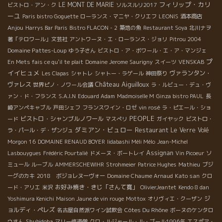
フィリップ・カリ
LE MONT DE MARIE
ビストロ・アン・ク
ソルスルリ2017
ーユ
Paris bistro Goguette
ローランス・マニヤ・クリエフ
LEONIS
酒本商店
Anjou
Harrys Bar Paris
Bistro FLACON - 2
築地の魚
Restaurant Soya
北川ナヲ
著「テロワール」文芸社
アントワーヌ・エ・ローランス・ジョリ
Pitrou 2004
Domaine Pattes-Loup
ゆう子さん
ビストロ・ア・ボワール・エ・ア・マンジェ
プ
En Mets fais ce qu'il te plait
Domaine Jerome Saurigny
スイーツ
VENSKAB
イイヒュメ
ヴァランタン・
Les Clapas
シャトレ
シャトー・ラゲール
神田祭り
Château Aiguilloux
ヴァレス
世界ピノ・ノワール会議
ラ・ルビュー・デュ・ヴ
ァン・ド・フランス
S.A.I.N
Edouard Adam
Madmoiselle M
Ginza bistro PAUL
長
崎アンペキャブル
戸田シェフ
フランスワイン・ロゼ
vin rosé
ラ・ピエール・ショ
PEOPLE
ビストロ・シャンブルノワール
ード
マスぺリ
ガイヤック
ビストロ・
ダミアン・ビュロー
Restaurant Le Verre Volé
ラ・パール・デ・ザンジュ
Morgon 16
DOMAINE RENAUD BOYER
Iidabashi Méli Mélo
Jean-Michel
Assignan
Lasbouygues
Frédéric Pourtalié
ドメーヌ・ボートレイ
Vin Picoeur
ソ
ミュール
ルーブル
AMMERSCHEWIHR
Strohmeier
Patrice Hughes
Mathieu
ブジ
Kato san
ーグのカキ
2018 ボジョレヌーヴォー
Domaine Chaume Arnaud
クロ
お好み焼き・きじ「さんて寛」
ード・アリエ
米沢
OlivierJeantet
Kendo 8 dan
ジ
Yoshimura Kenichi
Maison Jaune de vin rouge
Mottox
オリヴィエ・クーザン
ョルディ・ペレズ
Côtes Du Rhône
名古屋自然派ワイン試飲会
ボーヌのケンタロ
Shubidoba
ウさん
マリー修道僧
クロ・ルジャール・ル・ブール1996年
エスポア・