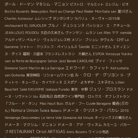
ポール・ドーマン
マキシム・マニョン
ビストロ・マルミット
ミレジム・ビオ
星川さん
Bistro Buvards
Beeaujolais
Pont au Change
Paul Reder
Moritaka san
Charles Aznavour
ムレシップ
タンタシオン
ラパリュ・ヌーヴォー2018年
ブルノ・デュシェンヌ
restaurant EL GINJOLER
パッション・エ・ナチュール
JEAN LOUIS POUDOU
大近の久米さん
ヴァンサン・ムラン
Les filles
ケケ
namida
アルティザン
ぺルナン・ヴェルジュレス村
メゾン・ブリュレ
タヴェル・ロゼ
La
Savoie
Garonne
シャトー・クリストフ・ペイリュルス
エニンドさん
エティエン
ヌ・ダイス
福岡・久留米
フランスレストラン 大輔さん
ESPOA Yorozuya Yukiko
san
la Porte de Bourgogne
Senior Jazz Bande CAROLINE
プイイ・フィッセ
エドワード・ラフィット
Domaine Saint Martin de La Garrigue
Katsumata
ル・クロ・デ・グリヨン
san Gotenba
東京神田・リショームワイン会
ラ・プ
ティトゥ・キューヴェ・カイウティヌ
エスポア・よろずや・ユキ子さん
Lilian
ジュリ・ブロスラン
Bauchet
Saké KIKUHIME
Izakaya Furabo
東京・中野
ドメ
ーヌ・リヴァトン
Izu
石田克己
自然派ワイン専門店・ロックス・オフ
レストラン
葡呑(ぶの
「フルー・ド・タン」
Mas Haut Buis
ガルド・フー
Cuvée Baragane
ドメーヌ・クリストフ・パカレ
ん)
Nomura Unison Suwa
Babass
2018
Vendange Descombes
Le Verre Vole
Domaine Ad Vinum
オーリックスの橋元さん
ドメーヌ・マクシム・マニョン
ドメーヌ・アド・ヴィヌム
カミーユ・バカー
Oriol ARTIGAS
RESTAURANT
ブ
Amis Buvons
ワイン小売店