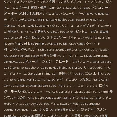
リアン
ジュヴレ・シャンべルタン
作家・リンさん
ジブレイ・シャンベルタン
ビス
ボジョレー・
東京・銀座
トロ・ビュヴァール
Asami
2018 Beaujolais Villages
ヌーボー
DAMIEN BUREAU
バニュルス・シュール・メール
BMO Yamada san
チーズフォンデュ
Domaine Emmanuel Giboulot
Jean Sébastion Gioan
Les
Prémices 16
Quinta de Napoles
モトクッス
リン・ユーセン
ダヴィデ・ジェンティ
エ
藤木さん
ミネットの佐野さん
Château Roquefort
ビストロ・オザミ
宮古島
ＳＴＣツアー
Laurence et Rémi Dufaitre
オペラ
Les 4 éléments pour Vin
Marcel Lapierre
Nature
L'AUNIS ETOILE
Tokyo Kanda
ウイヤード
PHILIPPE PACALET
Nuits Saint Georges 1er Cru Aux Argillas
singapour
マッシモ
restaurant ANDRE
Sancerre
アルノ・カッシーニ
Nicole Carmarans
ドメーヌ・ジャン・クロード・ラパリュ
ORVEAUX CO.
A Chacun sa bulle
2016
Domaine Beauthorey
Domaine des Maisons Brulées
ル・セクスタン
マル
Sakagami Hino-san
美味しい
Côte de Thongue
コ・ジュリアーニ
Trouillas
Ciel-Terre-Vigne-Homme
Confianza 2016
ボージョロワーズ試飲会
Pierre ALIET
ロイッ
Cornas
Sancerre Kawamura san
Suwa
Ｐａｓｃａｌ Ｃｏｌｅｔｔｅ
ク・ルール
モ
ボジョレフェアー
François Lemarié
Shizuoka Japon
Paris night
ンマルトルの丘
Paris Bistro Dégustation
Saint-Etienne-des-Oullières
ナチュ
ラルワイン
Les vignerons de l'iréel
ペシェミニヨン
Melon de Bourgogne
コルシカ島
ジャジャキスタン
Journaliste Mr.Hans
2018年収穫ラピエール
Saint Jean
Cuvée OSE
西尾さん
フロリアン・ルーズ
猛暑・フランス2018年夏