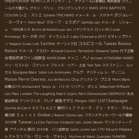
Importateur REBECCA
パシオン・エ・ナチュール心斎橋店
東欧諸国
ラヴニ
BAPTISTE
ールの大園さん
グラン・クリュ・フランクシュタイン
PARIS 2019
COUSIN
レミ・スリエ
ボジョレー
Sylvere TRICHARD
ドメーヌ・ル・スカラベ
・ヌーヴォー
グループ・エスポア
Pont Neuf
Sachiko san
ドメーヌ・リショー
ム 1989年シラ
Bistro de Komatsuya san
ハヤリテラス
ロット66
Cuvee
セーヌ河
Lady Chassera 2017
Printemps
デビ・ディヴェルス
ビオトップワイ
コルビエール
Taiwan Buvons
Loïc
Eastline
ン
Nagano Suwa
オーリック社
Nature
ドメーヌ・アミロー
Arnaud Cassini
Tentation
Domaine Sabre
竹下正樹
台湾自然派ワイン試飲会
ドゥニ・ペノ
KOMEZAWA
écrivain KITAGAWA-NAWO
パリ・ビストロ・ゴグットゥ
フランス・ツアー
土佐
Tam Tam
ステファニー・ルッ
セル
Bourgone Blanc
Salon Les Anonymes
アルプ・マリティム
レ・ザノ二ム
Maison Pierre Overnoy
Jus de Raisins
QV.g
クリストフ・プエヨ
Mont Blanc
収穫2016
restaurant Yaoyu
ル・バトセ
リリアン・ボシェ
Sébastien Riffault
Les Maù
London The Laughing Heart
Isojiro
Paris Okonomiyaki OKOMUSU
名古
Champagne
銀座オザミ
屋試飲会
アントワンヌ・アレナ
Morgon 1997
ロゼ
植村シェフ
ドメーヌ・デュ・マタン・カルム
Quinta do Carril
カエフェルコフ
Ｓａｉｎｔ-Emilion
磯次郎
L'Avenir Ozono san
フランスサッカーワールド優勝
Taiwan
2018年
Le Clos Fantine
Ishibashi san
Julien Derain
ヴァランティーア
旅行
畑
アヴィタル
2018年・パリ試飲会
Saito Junko san
CPV Kikuchi Madoka
レストラン「ル・ヴェール・ヴォレ」
Huitres et blanc
Sumiyaki SHINORI