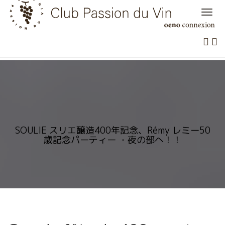
Skip
to
content
SOULIE スリエ醸造400年記念、Rémy レミー50
歳記念パーティー ・夜の部へ！！