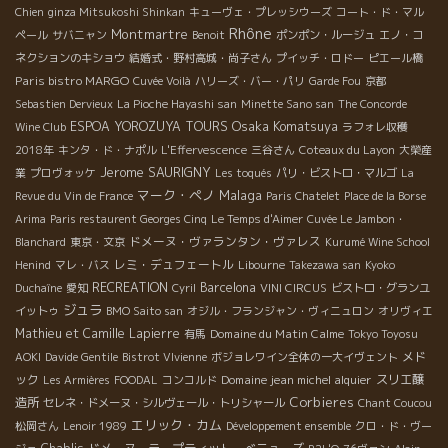
Chien
ginza Mitsukoshi Shinkan
キューヴェ・プレッシウーズ
コート・ド・マル
Rhône
Montmartre
ペール
サバニャン
Benoit
ポンポン・ルージュ
エノ・コ
ネクションのキショウ
結婚式・野村高城・尚子さん
プイッチ・ロドー
ピエール橋
Paris bistro MARGO
Cuvée Voilà
ハリーズ・バー・パリ
Garde Fou
京都
Sebastien Dervieux
La Pioche Hayashi san
Minette Sano san
The Concorde
Osaka Komatsuya
ESPOA YOROZUYA TOURS
Wine Club
ラフォレ収穫
2018年
キンタ・ド・ナポル
L'Effervescence
三谷さん
Coteaux du Layon
大榮産
Jerome SAURIGNY
業
プロヴォッケ
Les toqués
パリ・ビストロ・マルゴ
La
マーク・ペノ
Malaga
Revue du Vin de France
Paris Chatelet
Place de la Borse
Arima
Paris restaurent Georges Cinq
Le Temps d'Aimer
Cuvée Le Jambon・
ドメーヌ・ヴァランタン・ヴァレス
Blanchard
東京・文京
Kurumé Wine School
レミ・デュフェートル
Henind
マレ・バス
Libourne
Takezawa san
Kyoko
RECREATION
Barcelona
Duchaîne
愛知
Cyril
VINI CIRCUS
ビストロ・グランユ
ジュラ
イットゥ
BMO Saito san
オジル・フランジャン・ヴィニュロン
オリヴィエ
Mathieu et Camille Lapierre
Domaine du Matin Calme
有馬
Tokyo Toyosu
メド
AOKI
Davide Gentile
Bistrot VIvienne
ボジョレワイン全体の一大イヴェント
ック
Domaine jean michel alquier
スリエ醸
Les Armières
FOODAL
コンコルド
Corbieres
造所
セレネ・ドメーヌ・シルヴェール・トリシャール
Chant Coucou
エリック・カム
松岡さん
Lenoir 1989
Développement ensemble
クロ・ド・ヴー