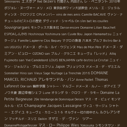
エスポア
Beziers
レ・ぺニタント
Séminaires
Red
竹間さん
内田さん
2018年
ボジョレ・ヌーヴォー
メリ・メロ
東京自然ワイン大試飲会
メリル・エ・ジェラル
ディンヌ・クロワジエ
CPVメンバー
vins de mes amis
Camille BACAVE
ヴァン・ナ
チュールのビストロの歴史
ダヴィッド・シャペル
On s'en bat les couilles
Souvignargues
モトクッス大阪本社
Danse encore
Domaine Lilian Bauchet
ESPOAしんかわ
Hoshinoya Yoshimura san
Cuvée Bou
Japon Hamamatsu
ニュイ
Famille Lapierre
タージュ
Clos Baquey
マグロの漁港
六本木
プルフ
Bistro Bar à
ドメーヌ・ダ
vin UGUISU
ドメーヌ・ポール・ルイ・ウジェンヌ
Mas de Mon Père
ミアン・ビュロー
OZONO san
ブルノ・グラニエ
キューヴェ「レッド」
Alliq
Fujimoto san
Yve Camdebord
LOUIS BENJAMIN
café-bistro Le Cristal
ニュイ・
Japon
サン・ジョルジュ・プルミエクリュ
ブリュリウス
ドメーヌ・デ・ザミエル
DOMAINE
Sommelier Hino san
Vieux Sage
Nuitage
La Trenchée 2016
MARCEL RICHAUD
アレキサンドル・バン
Thomas
Anne Paillet
Laforest
Ooe san
輪飲学園
シャトー・マルゴー
ドメーヌ・ルノー・ボアイエ
ブ
渡辺幸樹シェフ
Domaine La
ノワ夫妻
Lune
オランダ
ラ・クロワ・デ・ラモー
Petite Baigneuse
29e Vendange de Dominique Derain
マス・オ・ビュイ
モンマ
Champagne Jacques Lassaigne
シャト
ルトル・ビス
ヴィユ・サージュ
ー・エグイユ
ルクレアシオ
キューヴェ・カミーユ１６
オルヴォー社の田中さん
ン
オザミ・デ・ヴァン ツアー
マッチルド・スリエ
Daikin
マス・ロー
Philippe Wies
DomainePhilippeTessier
Yokosuka
シモンヌサン・ド