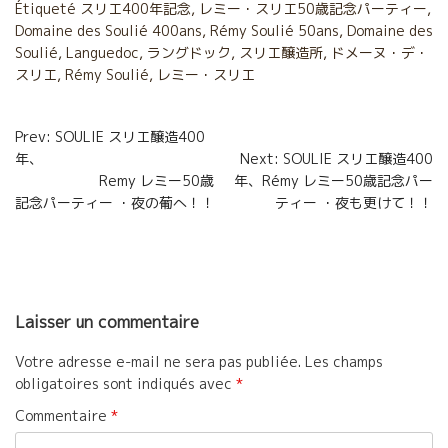
Étiqueté
b
スリエ400年記念
t
l
a
,
レミー・スリエ50歳記念パーティー
,
Domaine des Soulié 400ans
,
Rémy Soulié 50ans
,
Domaine des
o
e
g
Soulié
,
Languedoc
,
ラングドック
,
スリエ醸造所
,
ドメーヌ・デ・
スリエ
,
Rémy Soulié
,
レミー・スリエ
o
r
e
k
r
Navigation
Prev: SOULIE スリエ醸造400
年、
Next: SOULIE スリエ醸造400
de
Remy レミー50歳
年、Rémy レミー50歳記念パー
l’article
記念パーティー ・夜の葡へ！！
ティー ・夜も更けて！！
Laisser un commentaire
Votre adresse e-mail ne sera pas publiée.
Les champs
obligatoires sont indiqués avec
*
Commentaire
*