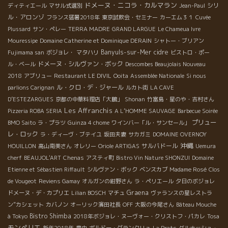
ドメーヌ・ニコラ・カルマラン
シリ
ディティエール
マサル式選別
Jean-Paul
ル・アロンゾ
フランス猛暑2018年
東京試飲会・セミナー
カーエム３１
Cuvée
Plussard
サン・ペレー
TERRA MADRE
GRAND LARGUE
Le Chameua Ivre
Mouressipe
Domaine Catherine et Dominique DERAIN
シャトー・ブリアン
Banyuls-sur-Mer
cidre
Fujimama san
ボジョレ・
マタハリ
ビストロ・ポー
ドメーヌ・シルヴァン・ボック
ル・ベール
Descombes Beaujolais Nouveau
2018
アブリュー
Restaurant LE DIVIL
Ooita
Assemblée Nationale
Si nous
ル・クロ・デ・ジャール
parlions Carignan
ルカト街
LA CAVE
D’ESTEZARGUES
京都の中華料理店「大鵬」
Shonan
竹富島・星のや・吉村さん
Les Affranchis
Pizzeria ROBA SERIA
A L’HOMME SAUVAGE
Barbecue Soirée
プリュー
BMO Saito
ラ・プラツ
Guinza 4 chome
ワインバー「ル・サンセール」
レ・ロック
ラ・ディーヴ・ブテイユ
坂田夫妻
サカガミ
DOMAINE OVERNOY
沖縄
サルバドール
HOUILLON
高山南美さん
オレリー
Oriole ARTIGAS
Uemura
cherf
BEAUJOL'ART
Chenas
アスティ町
Bistro Vin Nature SHONZUI
Domaine
Etienne et Sébastien Riffault
シルヴァン・ボック
ベンスカブ
Madame Rosé
Clos
de Vougeot
Reviens Gamay
オルガンの紺野さん
ラ・ペリエール
夕日のボジョレ
Graena
ドメーヌ・デ・カプリエ
Lilian BOSCH
マチュ
ヴァランスの星レストラ
ン”カシェット
カバノン
オーリック濱田社長
OFF
大阪の今尾さん
Bâteau Mouche
Bistro Shimba
à Tokyo
2018年ボジョレ・ヌーヴォー・クリストフ・パカレ
Tosa
モンペリエ
新年2018年
豊中
ボルドー・グランクリュ
La Prats
グルナッシュ・