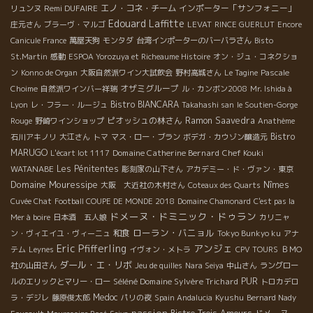
Remi DUFAIRE
エノ・コネ・チーム
インポーター「サンフォニー」
リュンヌ
Edouard Laffitte
庄元さん
ブラーヴ・マルゴ
LEVAT
RINCE GUERLUT
Encore
Canicule France
萬屋天狗
モンタダ
台湾インポーターのバーバラさん
Bisto
St.Martin
感動
ESPOA Yorozuya et Richeaume Histoire
オン・ジュ・コネクショ
ン
Konno de Organ
大阪自然派ワイン大試飲会
野村高城さん
Le Tagine
Pascale
オザミグループ
Choime
自然派ワインバー祥瑞
ル・カンボン2008
Mr. Ishida à
Bistro BIANCARA
Lyon
レ・フラー・ルージュ
Takahashi san
le Soutien-Gorge
ピオッシュの林さん
Ramon Saavedra
Rouge
野崎ワインショップ
Anathème
Bistro
石川アキノリ
大江さん
トマ
マス・ロー・ブラン
ボデガ・カウゾン醸造元
MARUGO
Domaine Catherine Bernard
Chef Kouki
L'écart lot 1117
WATANABE
Les Pénitentes
彫刻家の山下さん
アカデミー・ド・ヴァン・東京
Domaine Mouressipe
Nîmes
大阪 大近社の木村さん
Coteaux des Quarts
Cuvée Chat
Football COUPE DE MONDE 2018
Domaine Chamonard
C'est pas la
ドメーヌ・ドミニック・ドゥラン
Mer à boire
日本酒 五人娘
カリニャ
ローラン・バニョル
和食
ン・ヴィエイユ・ヴィーニュ
Tokyo Bunkyo ku
アナ
Eric Pfifferling
アンジェ
テム
Leynes
イヴォン・メトラ
CPV TOURS
ＢＭО
ダール・エ・リボ
社の山田さん
Jeu de quilles
Nara Seiya
中山さん
ラングロー
Séléné Domaine Sylvère Trichard
PUR
ルのエリックとマリー・ロー
トロカデロ
Medoc
Kyushu
ラ・デジレ
藤原俊太郎
パリの夜
Spain Andalucia
Bernard Nady
passion