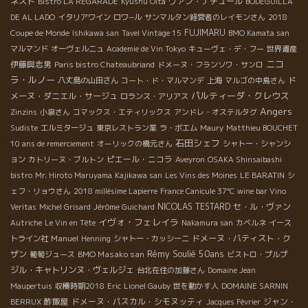
ネスト
ヴァン・ナチュール
Bistro LA REGARADE
Kyushu Oita
BODEGUILLA
DE AL LADO
イタリアワイン
ロワ−ル
サンマルタン経営者のレイモンさん
2018
FUJIMARU
Coupe de Monde
Ishikawa san
Tavel Vintage 15
BMO Kamata san
マルマンド
オーヴェルニュ
Academie de Vin Tokyo
キューヴェ・デ・フー
世界遺産
ニコ
伊藤與志男
Paris bistro Chateaubriand
ドメーヌ・フランソワ・サンロ
ラ・ルノー
ド
八丈島の山田さん
コート・ド・マルマンデ
上海
マルゴの中島さん
パルティーダ・クレウス
メーヌ・ダニエル・サージュ
ロランス・アリアス
Angers
Zinzins
小泉さん
コマックス・エティリックス
アンドレ・オステルタグ
Sudiste
エルミタージュ
東京レストラン業
ラ・ボエム
Maury
Matthieu BOUCHET
石田シェフ
10 ans de remerciement
オーリックの橋元さん
シャトー・シャンシ
ピエール・ニコラ
ョン
カトリーヌ・ブルトン
Aveyron
OSAKA Shinsaibashi
bistro
Mr. Hiroto Maruyama
Kajikawa san
Les Vins des Moines
LE BARATIN
シ
ェフ・リョウさん
2018 millésime Lapierre
France Canicule 37℃
wine bar Vino
NICOLAS TESTARD
セ・ル・ヴァン
Veritas
Michel Grisard
Jérôme Guichard
イヴォ・フェレイラ
Autriche
Le Vin en Tête
Nakamura san
カベルネ
イース
Manuel
ドメーヌ・バティスト・ク
トライン社
Henning
シャトー・カッシーニ
Rémy Soulié 50ans
ザン
BMO Masako san
葡萄ジュース
ビストロ・プルプ
ジル・キャトリンヌ・ヴェルジェ
台北在住の加藤さん
Domaine Jean
Maupertuis
収穫時期2018
Eric
Lionel Gauby
世を動かす人
DOMAINE SARNIN
酢飯屋
ドメーヌ・パスカル・シモヌッティ
ジャン・
BERRUX
Jacques Février