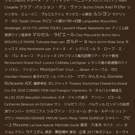
Chablis
ドメーヌ・ラ・プティット・べニューズ
ジョ
R2L'O
76ヴァン
Alain
クラブ・パッション・デュ・ヴァン
Axel Prϋfer
Chapelle
Bistro SHUN
シ
ルシヨン
ャンボル・ミュージニ・プルミエクリュ
サンピエール教会
セドリッ
ク・ガロ
Tazaki Shinya
ラピエール家の7月14日祭
Languedoc-Roussillon
Vendanges 2016
ITO JAPON TOURS
Laurent Miquel
Nakamoto san
アノニム自
マルセル・ラピエール
Clos Massotte
然派ワイン見本市
Bistro Paris
ボルドー
NOUVELLE MAIRIE
Fukuoka Imao-san
月
Paris bistro Roba Seria
モ
ラ・ローブ・エ・
トックス
Alliq Hashimoto san
ドメーヌ・ド・レグリエール
ル・パレ
キョーコ・デュシェーヌ
CPVフランス蔵元訪問ツアー
マドナ教会
Restaurant Grand Huit
Lurons
Château Lestignac
レランス島の修道僧のワイ
Montpellier
ン
パカレ・ファミリー
Chut ......Derain
ドゥーブル・ゼロ
Domaine
がんちゃん
charibari
Pomerol
息子のピエール
バティスト・クザン
Richeaume
AOC
藤原幸也
ガレジャッド
Thomas
Ruchottes Chamertin Grand
Cru
EN JOUE CONNECTION
Ozil Frangins Vignerons
ラ・タルバルド醸造元
ALLIQ
2020 beaujolais nouveaux
ルネ・ジャンの息子 アンリー・ピエール
Catherine Deneuve
vin Octobre
サン・ジョゼフ
パリ・ベルヴィル
ロンドンの自然
シルヴァン・リショーム
派ワインバー
カタロニア人
ポール・ルデール
シェフ・
シャトー・プピ
グワン
MARUGO GRANDE
MIKUNI
Saint-Peray
YANN DURIEUX
Massimo
ーユ
東京・六本木
La Cave Apicole
Mathilde Soulié
タパス・バー
ボ
カナコさん
ジョレブラン
東京・築地場外
東京・広尾
2017年ボジョレ・ヌーヴォ