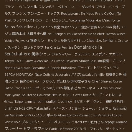
ソントル
ブラン
・ G
フレンチバーベキュー
オー・ザルジラ
プラス・ド・ラ・ブ
フランス
ルス
アントニー・ギックス
Restaurant En Mets Frais Ce Qu'Il Te
Plaît
フレンチレストラン・ラ・ピヨッシュ
Yokohama Midori-ku
L'eau forte
Bruno Schueller
Ryo-san
野村ユニ
パリのワイン食堂
世界ソムリエ協会の会長
ソン諏訪本社
大阪うずら屋
Neil
Sengan-en
Cachette Masa chef
Biotop Wines
Le Clos des Grillons
Yukiya Fujiwara
宮崎
サン・ミッシェル教会
KM31
Cruise
Domaine de la
レストラン・ヨットクラブ
1er Cru La Perrière
Sénèchalière
萬谷シェフ
ジャンマリー・ヴェルジェ
エスポア・ ナカモト
Tokyo Ebisu
Ginza 4 cho-me
La Pioche Hayashi Shinya
2018年収穫・デコンブ
Hoshikawa-san
Domaine La Roche Buissière
ギー・エ・トマ・ジュリアン
Nice
菊
ESPOA MORITAKA
Cuiisne Japonaise
ババス
pacalet familly
京橋ランチ
池シェフ
Chef Shu-zo
長女のマドレーヌちゃん
ポムロル
BMO聖子さん
Corse
CPV菊池まどか
Baton Itagaki san
ロゼ・そうめん
セレネ
Aux Amis des Vins
Laurent Herlin
Maruyama
Sauterne
メラニ
Côtes Rotie
カーヴ・マドレーヌ
Taipei
Emmanuel Houillon Overnoy
Ginza
オザミ・デ・ヴァン 銀座
伊勢丹
Elian Da Ros
CPV Takeshita
ドメーヌ・リショー
ジュール・ショヴェ
Raymond
vin Venskab
ＢＭОスタッフ
ポール
Aloxe Corton Premier Cru
Paris Bistro Le
Verre Volé
プルミエクリュ・ラ・ペリエール
バルセロナの佐竹さん
cepage Aramon
フルーリー
トマ・ラフォレ
Canicule France 2018
ラ・フェルム・デ・セット・