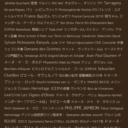
Tarragona
Jérôme Guichard
思想
ベルリン
Pet Nat
オルヴォー、オリゾン
TF1
Grand Repas
パリ・レピュブリック
Philosophie de Yoshio ITO
パトリス・ユグ
France
丸山さん
岩ちゃん
トゥルイヤス
サンジョゼフ
France Canicule 2018
ジ
ャンポール・ドーマン
カルフォルニア
Yan Drieu
Pierre fils d'Alexandre Bain
ESPOA Kamataya
鳥海シェフ
Toda chef
シンガポールレストラン・アンドレ
アラ
Sandrine
モン品種
Wine School
6 Pieds sur Terre
Le Batossay
Sébastien David
Banyuls
Sylvain Richeaume
Tokyo Uguisudani
Julie
シャ
OSE
Concorde
中湊
Domaine des Griottes
シェフご夫妻
サイント・ヴィクトワール山
イーストライ
Jean-Paul Daumen
ド
ンの門脇さん
Vendange 2018 Aligoté Derain et Altaber
メーヌ・ド・ラ・ボルド
Miyamoto
Gaec du Mazel
クリュ・ボジョレ
Les
Sebastien
Bastides d'Alquier
ビストロマルゴ
シャルルド・ゴール
SOPEXA
Chatillon
ピエール・オヴェルノワ
ドメーヌ・
石川県小松市
猛暑継続2018年
プリューレ・ロック
Kouchi Ishikawa san
レ・ガニヴェ
MAREE BASSE
メゾン・
Crozes-Hermitage
ジョンヌ
大江戸の夜景
ヴァランセ
Bois de Vincennes
Les Vignes d'Olivier
GAR'O'VIN
ドメーヌ・サルナン・ベリュ
Boqueria market
ラピエール家
インポーター「アヴニール社」
ドメーヌ・ドゥ・ラ・ガランス
Le
PHILIPPE JAMBON
Petit Domaine
ル・クロ・ファンティンヌ
Tokyo Setagaya
Loïc
Domaine Jérôme Jouret
Hermitage
アンジェ自然派ワイン見本市・
ブルイ
ROURE
ドメーヌ・
セロス
Quinonero Pierre
CYRILL ALONZO
ボルドー1977年
ミレンヌ・ブリュ
ディジョン
フレデリック・プルタリエ
グラン・ラルグ
ダン