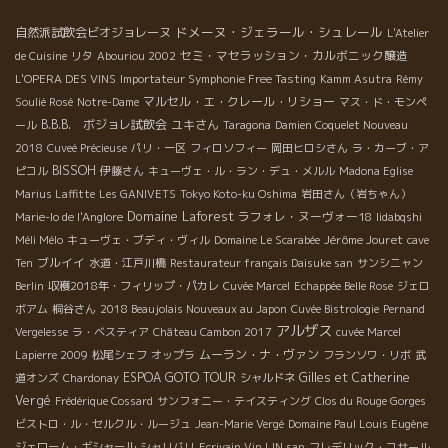
ドメーヌ・ジェラール・シュレール
自然派試飲会ビオジョレーヌ
L'Atelier
セミ・マセラッション・カルボニック醸造
de Cuisine
リタ
Abouriou 2002
L'OPERA DES VINS
Importateur Symphonie Free Tasting
Kamm Asutra
Rémy
マルセル・エ・クレール・リショー
Soulié Rosé
Notre-Dame
マス・ド・モンペ
B.B.B. ボジョレ試飲会
ユキさん
ール
Taragona
Damien Coquelet Nouveau
2018
Cuveé Précieuse
パリ・一区
フィロソフィー
岡田ヒロシさん
ラ・カーブ・ア
BISSOH
ピコル
伊藤さん
キューヴェ・ル・ラン・デュ・メルル
Madona Eglise
Marius Laffitte
Les GANIVETS
Tokyo Koto-ku Oshima
岩田さん（岩ちゃん）
Domaine Laforest
ラフォレ・ヌーヴォー18
Marie-lo de l'Anglore
Iidabqshi
Jérôme Jouret
Méli Mélo
キューヴェ・ブディ・ヴィル
Domaine Le Scarabée
cave
ブルイイ
Ten
水道・江戸川橋
Restaurateur français Daisuke san
サンシニャン
Berlin
収穫2018年・フィリップ・パカレ
Cuvée Marcel
Echappée Belle Rose
ジェロ
ボアム
桐谷さん
2018 Beaujolais Nouveaux au Japon
Cuvée Bistrologie
Pernand
アルザス
Vergelesse
ラ・ベスティア
Château Cambon 2017
cuvée Marcel
ムーラン・ナ・ヴァン
Lapierre 2009
松尾シェフ
オップラ
フランソワ・リボ
武
ESPOA GOTO TOUR
Gilles et Catherine
道オンズ
Chardonay
シャルドネ
Vergé
Frédérique Cossard
サンフォニー・テイスティング
Clos du Rouge Gorges
ビストロ・ル・セルクル・ルージュ
Jean-Marie Vergé
Domaine Paul Louis Eugène
ジェローム・ギシャール
シャリバリ
Ecrivain Vin LIN san
フレデリック・コサール