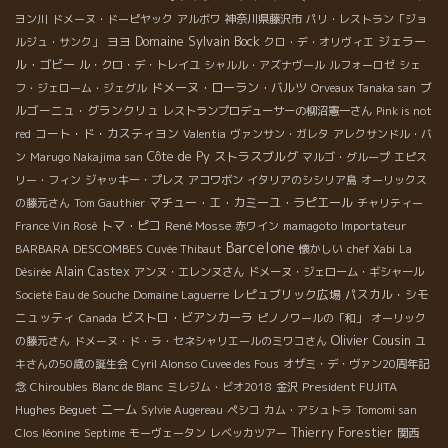
ヨン川
ドメーヌ・ドーピヤック
アルボワ
神奈川県藤沢市
パリ・レストラン「ジョ
Domaine Sylvain Bock
ヨヨ
ジェラー
ルジュ・サンク」
クロ・デ・オリヴィエ
ル・ゴビー
ル・クロ・デ・トレイユ
シャルル・アズナヴール
ルフォーロゼ
シェ
ドメーヌ・ローラン・バルツ
ブ
フ・ジェローム・ジェグル
Orveaux Tanaka san
ルゴーニュ・グランクリュ
レストランプロデューサーの柳沼憲一さん
Pink is not
コート・ド・カスティヨン
red
Valentia
ヴァンサン・ガレタ
アレクサンドル・バ
Côte de Py
ストラスブルグ
ン
Marugo Nakajima san
マルゴ・グループ
エピス
リー・フィン
ジャッキー・プレス
アコワボン
イタリアのシシリア島
オーリックス
マチュー・エ・カミーユ・ラピエール
の藤元さん
Tom Gauthier
チャリティー
トマ・ピコ
René Mosse
France Vin Rosé
赤ワイン
mamagoto
Importateur
Barcelone
DESCOMBES
BARBARA
Cuvée Thibaut
懐かしい
chef Xabi
La
Alain Castex
Désirée
アンヌ・エレンヌさん
ドメーヌ・ジェローム・ギシャール
レピュブリック広場
パスカル・シモ
Societé Eau de Souche
Domaine Laguerre
ニュッティ
ビストロ・ビアンカーラ
Canada
ピノノワールの「和」
オーリック
Olivier Cousin
の藤元さん
ドメーヌ・ド・ラ・セネシャリエールのミワコさん
ユ
キさんの50歳の誕生会
Cyril Alonso
Cuvee des Fous
オザミ・デ・ヴァン20周年記
President FUJITA
念
Chiroubles
Blanc de Blanc
ミレジム・ビオ2018
金沢
Hughes Beguet
ニーム
Sylvie Augereau
ペシコ
カム・アシュトラ
Tomomi san
Thierry Forestier
Clos léonine
Septime
モーヴェータン
レベッカツアー
関西