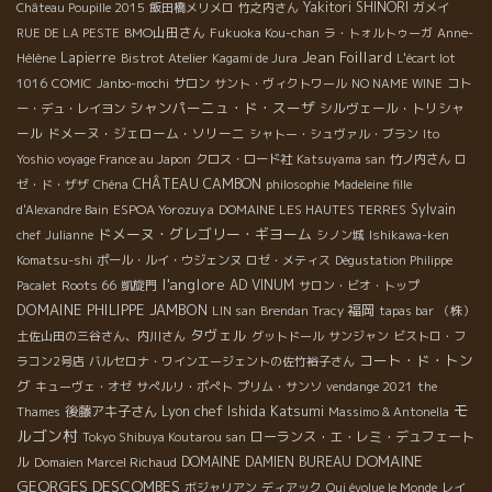
Yakitori SHINORI
Château Poupille 2015
飯田橋メリメロ
竹之内さん
ガメイ
BMO山田さん
RUE DE LA PESTE
Fukuoka Kou-chan
ラ・トォルトゥーガ
Anne-
Jean Foillard
Lapierre
Hélène
Bistrot Atelier
Kagami de Jura
L'écart lot
1016
COMIC
Janbo-mochi
サロン
サント・ヴィクトワール
NO NAME WINE
コト
シャンパーニュ・ド・スーザ
シルヴェール・トリシャ
ー・デュ・レイヨン
ール
ドメーヌ・ジェローム・ソリーニ
シャトー・シュヴァル・ブラン
Ito
Yoshio voyage France au Japon
クロス・ロード社
Katsuyama san
竹ノ内さん
ロ
CHÂTEAU CAMBON
ゼ・ド・ザザ
Chéna
philosophie
Madeleine fille
ESPOA Yorozuya
Sylvain
d'Alexandre Bain
DOMAINE LES HAUTES TERRES
ドメーヌ・グレゴリー・ギヨーム
chef Julianne
シノン城
Ishikawa-ken
Komatsu-shi
ポール・ルイ・ウジェンヌ
ロゼ・メティス
Dégustation Philippe
l'anglore
Roots 66
AD VINUM
Pacalet
凱旋門
サロン・ビオ・トップ
DOMAINE PHILIPPE JAMBON
福岡
LIN san
Brendan Tracy
tapas bar
（株）
タヴェル
土佐山田の三谷さん、内川さん
グットドール
サンジャン
ビストロ・フ
コート・ド・トン
ラコン2号店
バルセロナ・ワインエージェントの佐竹裕子さん
グ
キューヴェ・オゼ
サぺルリ・ポぺト
プリム・サンソ
vendange 2021
the
モ
Lyon chef Ishida Katsumi
後藤アキ子さん
Thames
Massimo & Antonella
ルゴン村
ローランス・エ・レミ・デュフェート
Tokyo Shibuya Koutarou san
DOMAINE
ル
DOMAINE DAMIEN BUREAU
Domaien Marcel Richaud
GEORGES DESCOMBES
ボジャリアン
ディアック
Qui évolue le Monde
レイ