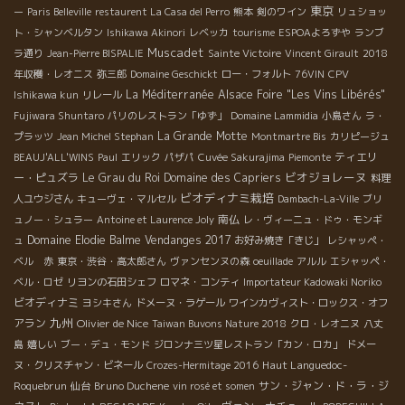
東京
ー
Paris Belleville
restaurent La Casa del Perro
熊本
剣のワイン
リュショッ
ト・シャンベルタン
Ishikawa Akinori
レベッカ
tourisme
ESPOAよろずや
ランブ
Muscadet
ラ通り
Jean-Pierre BISPALIE
Sainte Victoire
Vincent Girault
2018
年収穫・レオニス
弥三郎
Domaine Geschickt
ロー・フォルト
76VIN
CPV
La Méditerranée
Alsace Foire "Les Vins Libérés"
Ishikawa kun
リレール
Fujiwara Shuntaro
パリのレストラン「ゆず」
Domaine Lammidia
小島さん
ラ・
La Grande Motte
プラッツ
Jean Michel Stephan
Montmartre Bis
カリピージュ
ティエリ
BEAUJ'ALL'WINS
Paul
エリック
パザパ
Cuvée Sakurajima
Piemonte
ビオジョレーヌ
ー・ピュズラ
Le Grau du Roi
Domaine des Capriers
料理
ビオディナミ栽培
人ユウジさん
キューヴェ・マルセル
Dambach-La-Ville
ブリ
南仏
ュノー・シュラー
Antoine et Laurence Joly
レ・ヴィーニュ・ドゥ・モンギ
Domaine Elodie Balme
Vendanges 2017
ュ
お好み焼き「きじ」
レシャッペ・
ベル 赤
東京・渋谷・高太郎さん
ヴァンセンヌの森
oeuillade
アルル
エシャッペ・
ベル・ロゼ
リヨンの石田シェフ
ロマネ・コンティ
Importateur Kadowaki Noriko
ビオディナミ
ヨシキさん
ドメーヌ・ラゲール
ワインカヴィスト・ロックス・オフ
九州
アラン
Olivier de Nice
Taiwan Buvons Nature 2018
クロ・レオニヌ
八丈
島
嬉しい
ブー・デュ・モンド
ジロンナ三ツ星レストラン「カン・ロカ」
ドメー
Haut Languedoc-
ヌ・クリスチャン・ビネール
Crozes-Hermitage 2016
Roquebrun
Bruno Duchene
サン・ジャン・ド・ラ・ジ
仙台
vin rosé et somen