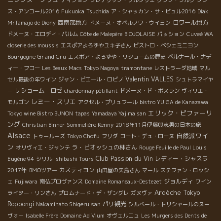
ス・アンコール2016
Fukuoka
Tsuchida
ア・シャッカン・サ・ビュル2016
Diak
西南部地方
ロワール地方
Mr.Tamajo de Diony
ドメーヌ・オベルノワ・ウイヨン
ドメーヌ・エロディ・バルム
Côte de Malepère
BIOJOLAISE
パッション
Cuveé WA
closerie des moussis
エスポアよろずやユキ子さん
ビストロ・ペシェミニヨン
Bourgogne Grand Cru
エスポア・よろずや・リショームの歴史
ベルナール・ナデ
ィー・フコー
Les Beaux Macs
Tokyo Nagoya
tramontane
レストラーダ地域
マル
Valentin VALLES
セル最後の年ワイン
ジャン・ピエール・ロビノ
シュトラマイヤ
リショーム ロゼ
ー
chardonnay pétillant
ドメーヌ・ド・ボスラン
ヴィリエ・
レミー・スリエ
モルゴン
アクセル・プリュフール
bistro YUIGA de Kanazawa
エリック・ピファーリ
Tokyo wine Bistro BUNON
tapas
Yamadaya Yajima san
ング
Christian Binner
Sommelière Kenny
2018年11月伊藤與志男の日本の旅
Alsace
自然派ワイ
トゥールーズ
Tokyo Chofu
フリダ
コート・デュ・ローヌ
ン
ラ・ピオッシュの林さん
オリヴィエ・ジャンテ
Rouge Feuille de Paul Louis
Club Passion du Vin
レディー・シャスラ
Eugène 94
シリル
Ishibashi Tours
2017年
カスティヨン
BMOツアー
山田屋の矢島さん
マール
ステファン・ロッシ
ジョルディ
ェ
Fujiwara
南仏プロヴァンス
Domaine Romaneaux-Destezet
ワイン
Ardèche
Tokyo
ライター・リンさん
プロムナード・デ・ザングレ
ガヌヴァ
Roppongi
パリ観光
Nakaminato Shigeru san
シルベール・トリシャールのヌー
ヴォー
Isabelle Frère
Domaine Ad Vium
オヴェルニュ
Les Murgers des Dents de