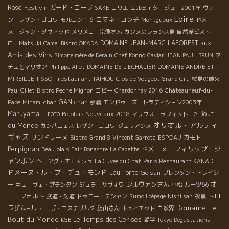
Rose
Festivin
ガード・ローブ
SAKE
ロリエ
エルミｒタージュ 2001年
ヴァ
Loire
ロマネ・コンチ
ン・レザン・ゴロワ
モルゴン１６
Montgueux
ドメー
ヌ・ジャン・ダヴィッド
メリメロ 宗像さん
カンヌのレランス島
自然派ビスト
aux
DOMAINE JEAN-MARC LAFOREST
ロ・Matsuki
Camel
Bistro OKADA
Amis des Vins
Simone mère de Derain
Chef Konno
Caviar
JEAN PAUL BRUN
マ
チュとマリオン
Philippe Aliet
DOMAINE DE L'ECHALIER
DOMAINE ANDRE ET
restaurant TAIHOU
MIREILLE TISSOT
Clos de Vougeot Grand Cru
桜島の噴火
Paul Gillet
Bistro Peche Mignon
ゴビー
Chardonnay 2016
Châteauneuf-du-
GAN chan
Pape
Minami chan
那覇
モンドゥーズ・トラディション2003年
Le Bout
Maruyama Hiroto
Bojolais Nouveaux 2018
マリウス・ラフィット
オリオル・アルティ
du Monde
カンパニェス
レザン・ゴロワ
ジュリアンヌ
ギャス
サンドリーヌ
ESPOAナカモト
Bistro Grand 8
Vincent Garreta
Perpignan
ドメーヌ・フィリップ・ジ
Beaujolais Fair
Bonastre
La Cadette
ャンボン
へニング・オエッシュ
La Cuvée du Chat
Paris Restaurant KANADE
ドメーヌ・ル・ブ・デュ・モンド
Eau Forte
Go san
ブレンダン・トレイシ
シルヴァンさん
オ
ー
キューヴェ・プランタン
ジュラ・サヴォワ
小松
ルーツ66
ー・フォルト
トロ
武道・剣道
ドゥニー・デシャン
Sumoll cépage
Nishi san
夜景
Domaine Le
ワザム−ル
カーヴ・エステザルグ
勝山さん
キュイエット
自然界
Bout du Monde
Le Temps des Cerises
KGB
哲学
Tokyo Degustations