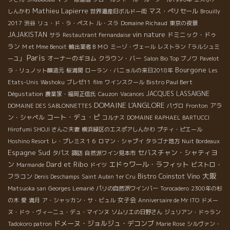
Mathieu Lapierre
マス・ぺリセール
しんかわ
世界遺産旧ボルドー街
Brouilly
2017
渋谷
リュ・ド・ラ・ペスト
ル・スラ
Domaine Richaud
東京の夜景
vin nature
JAJAKISTAN
ドミニック・ドゥ
サラ
Restautrant Fernandaise
ラン
M et Mme Benoit
輸出業者ＢＭＯ
ミーゾ・ヴェール
レストラン「ラルシュミ
Paris
オーナーのギヨム
クラウン・バー
ーユ」
Salon Bio Top
ブノワ
Pavelot
Bourgone
ラ・リュノット醸造元
桜満開
ローラン・バニョルの来日2018年
Les
Bistro Paul Bert
Etats-Unis
Washoku
ブレゼ11
film
ワインスクール
Dégustation
JACQUES LASSAIGNE
農業家・福岡正信氏
Cauzon
Vacances
DOMAINE L'ANGLORE
アラ
DOMAINE DES SABLONNETTES
パヴロ
Fronton
コート・デュ・ピ
ン・シャペル
コルナス
DOMAINE RAPHAEL BARTUCCI
Hirofumi SHOJI さんご夫妻
横浜緑区のエスポアしんかわ
プティ・ピエール
Hoshino Resort
レ・プレミス１６
ロマン・シャプイ
タラゴナ地方
Nuit Bordeaux
Espagne Sud
セバスチャン・シャティヨ
タパス
諏訪
自然派ワイン見本市
ン
Dard et Ribo
エドゥワール・ラフィット
ビストロ・
Marmande
ドイツ
大阪
Bistro Coinstot Vino
フラコン
Denis Deschamps
Saint Aubin 1er Cru
Matsuoka san
Georges Lemarié
パリの自然派ワインバー
Torocadero
2300年の杉
女子会
の木
愛
満月
ア・シャッカン・サ・ビュル
Anniversaire de Mr ITO
ドメー
ヌ・ドゥ・ヴィーニュ・デュ・マインヌ
ソムリエの日野さん
ジュリアン・ドゥラン
ドメーヌ・ジョルジュ・デコンブ
Tadokoro patron
Marie Rose
シルヴァン・