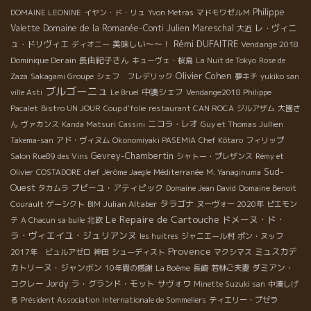
Philippe
DOMAINE LEONINE
イヤン・ド・リュ
Yvon Metras
マドモワゼルＭ
Valette
Domaine de la Romanée-Conti
Julien Mareschal
レ・ヴィニ
大近
Rémi DUFAITRE
ュ・ドリヴィエ
美味しい～～！
Vendange 2018
ディオニー
Dominique Derain
長由紀子さん
キューヴェ・桜島
La Nuit de Tokyo
Rose de
Olivier Cohen
Zaza
Sakagami Groupe
シェフ フレデリック
夢キチ
yukiko san
ブルゴーニュ
中湊シェフ
ville Asti
Le Bruel
Vendange2018 Philippe
Pacalet
Bistro UN JOUR
Coup d'folie
restaurant CAN ROCA
ジルアザム
大園さ
ニコラ・レオ
ん
ヴァカンス
Kanda Matsuri
Cassini
Guy et Thomas Jullien
Takema-san
アド・ヴィヌム
Okonomiyaki PASEMIA
Chef Kôtaro
フィリップ
Gevrey-Chambertin
Salon Rue89 des Vins
シャトー・プレザンス
Rémy et
Sud-
Olivier
COSTADORE
chef Jérôme Jaegle
Méditerranée
M. Yanaginuma
Ouest
プピーユ・アティピック
タカムラ
Domaine Jean David
Domaine Benoit
Julian Altaber
タラゴナ
Courault
ゲーシクト
BIM
ヌーヴォー 2020年
ピエモン
Le Repaire de Cartouche
ドメーヌ・ド・
テ
A Chacun sa bulle
北欧
ラ・ヴィエイユ・ジュリアンヌ
les huitres
ジャニエール村
ポン・ヌッフ
Provence
ミュスカデ
2017年 ビュルアゼロ
神田
シューディスト
マクシマス
カトリーヌ・ジャンボン
ダミアン・
10年間の感謝
La Boème
長崎
若林ご夫妻
コクレー
Jordy
ラ・グランド・モット
サヴォワ
Minette Suzuki san
中湊しげ
る
Président Association Internationale de Sommeliers
ティエリー・プゼラ