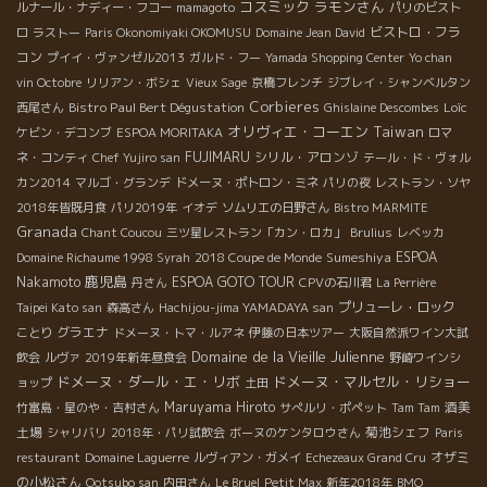
コスミック
ラモンさん
ルナール・ナディー・フコー
mamagoto
パリのビスト
ビストロ・フラ
ロ
ラストー
Paris Okonomiyaki OKOMUSU
Domaine Jean David
コン
プイイ・ヴァンゼル2013
ガルド・フー
Yamada Shopping Center
Yo chan
vin Octobre
リリアン・ボシェ
Vieux Sage
京橋フレンチ
ジブレイ・シャンベルタン
Corbieres
Bistro Paul Bert Dégustation
Loïc
西尾さん
Ghislaine Descombes
オリヴィエ・コーエン
Taiwan
ケビン・デコンブ
ESPOA MORITAKA
ロマ
FUJIMARU
シリル・アロンゾ
ネ・コンティ
Chef Yujiro san
テール・ド・ヴォル
カン2014
マルゴ・グランデ
ドメーヌ・ポトロン・ミネ
パリの夜
レストラン・ソヤ
2018年皆既月食
パリ2019年
イオデ
ソムリエの日野さん
Bistro MARMITE
Granada
Chant Coucou
三ツ星レストラン「カン・ロカ」
Brulius
レベッカ
Sumeshiya
ESPOA
Domaine Richaume 1998 Syrah
2018 Coupe de Monde
鹿児島
Nakamoto
ESPOA GOTO TOUR
丹さん
CPVの石川君
La Perrière
プリューレ・ロック
Taipei Kato san
森高さん
Hachijou-jima YAMADAYA san
グラエナ
ことり
ドメーヌ・トマ・ルアネ
伊藤の日本ツアー
大阪自然派ワイン大試
Domaine de la Vieille Julienne
飲会
ルヴァ
2019年新年昼食会
野崎ワインシ
ドメーヌ・ダール・エ・リボ
ドメーヌ・マルセル・リショー
ョップ
土田
Maruyama Hiroto
酒美
竹富島・星のや・吉村さん
サぺルリ・ポペット
Tam Tam
土場
菊池シェフ
シャリバリ
2018年・パリ試飲会
ボーヌのケンタロウさん
Paris
オザミ
restaurant
Domaine Laguerre
ルヴィアン・ガメイ
Echezeaux Grand Cru
の小松さん
Ootsubo san
内田さん
Le Bruel
Petit Max
新年2018年
BMO