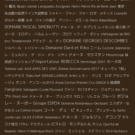
リ
観光
Bazas viande
Languedoc Assignan
Henri-Pierre fils de René Jean
東京・
名古屋の自然ワイン大試飲会
シャトー・ジャン・フォー
ロゼ・メティス
Loucate
ボルドー夜景
ルネ・ジャンの息子 アンリー・ピエール
Paris République
DOMAINE PASCAL SIMONUTTI
ドメーヌ・デ・カプリエ
レイヨン川
弥三郎
ド
メーヌ・エロディ・バルム
レーザン・ゴロワ
ソフィア・ボシェ
châtaignier de 600
DOMAINE GEORGES DESCOMBES
ans
Teradanonke
アヴェク・ル・タン
Domaine Dard et Ribo
ニーム
シルベール・トリシャール
Cuiisne Japonaise
ドメーヌ・セクスタン
レ・ミュルジェ・デ・ドン・ドゥ・シヤン
Mouressipe
自
Importateur REBECCA
セーヌ河
然派ワインショップ
Hermitage 2001
Takema-san
AUX AMIS DES VINS 20eme Anniversaire 2017
キューヴェ「和」
ハヤリテラス
Toda chef
GRAND LARGUE
Arles
レミー・スリエ ロゼ
アセンブラ
ージュ
ダンス・アンコール2016
Aloxe Corton Premier Cru
GINZA 6
銘酒祭
l'anglore
Sakagami
Cuvée Plussard
ジャン・セバスチャン・ジョアン
Aki
ホッ
ボジョ
フルーリ
プラ
Pinot noir
ドメーヌ・オー・ブリュガス
サロン・リレエル
レー・ヌーボー
Groupe ESPOA
Domaine Romaneaux-Destezet
エスポア・な
コート・デュ・ピ
かむら
La Colline Inspiré
キューヴェ・プリュサール
Saito
ドメーヌ・ジョルジュ・デコンブ
Junko san
SILEX
ESPOA Yamamasu
タラ
ビストロ・モンマルトル
ゴナ地方
パカレ
テラヴェール
カリム
Quinta de
Napoles
Henri Frédérique Roch
ジャン・ミッシェル・ステファン
Distributeurs