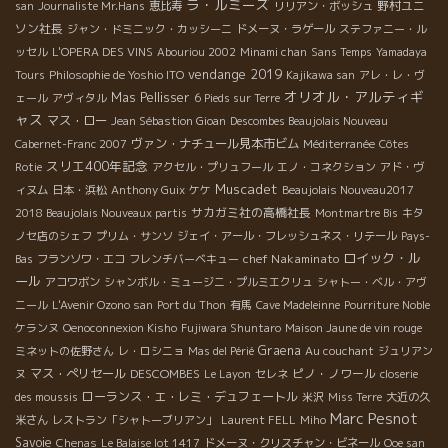
ラ・ルミーズ
野村ユニ
san
Journaliste Mr.Hans
恵比寿
リリアン・ボッシュ
ソン社長
ジャン・ドミニック・カッシーニ
ドメーヌ・ラゲール
ステファニー・ル
ッセル
L'OPERA DES VINS
Abouriou 2002
Minami chan
Sans Temps
Yamadaya
vendange 2019
Tours
Philosophie de Yoshio ITO
Kajikawa san
アレ・レ・ヴ
オリオル・アルティギ
Mas Pellisser
ェール
アヴィタル
6 Pieds sur Terre
ャス
マス・ロー
Jean Sébastion Gioan
Descombes Beaujolais Nouveau
ヴァン・ナチュール見本市ビム
Cabernet-Franc 2007
Méditerranée
Côtes
スリエ400年記念
Rotie
アクセル・プリュフール
エノ・コネクション
アド・ヴ
Muscadet
ィヌム
日本・浜松
Anthony Guix
ケケ
Beaujolais Nouveau2017
サカガミ社の高橋社長
2018 Beaujolais Nouveaux partis
Montmartre Bis
キタ
ノセ店のシェフ
プリム・サンソ
ジェイ・アール・フレッシュネス・リテール
Pays-
ロイック・ル
chef Nakaminato
Bas
フランソワ・エコ
フレンチバーベキュー
ール
アコワボン
シャンボル・ミュージニ・プルミエクリュ
シャトー・ベル・アヴ
ニール
L'Avenir Ozono san
Port du Thon
有馬
Cave Madeleinne
Pourriture Noble
ケランヌ
Oenoconnexion Kisho
Fujiwara Shuntaro
Maison Jaune de vin rouge
Graena
ミネットの佐野さん
レ・ロシニョ
Mas del Périé
Au couchant
ジュリアン
マス・ぺリセール
DESCOMBES
ピノ・ノワール
ヌ
Le Layon
セレネ
closerie
ローランス・エ・レミ・デュフェートル
des moussis
米沢
Miss Terre
大近の久
Marc Pesnot
米さん
レストラン「シャトーブリアン」
Laurent FELL
Miho
Savoie
Chenas
Le Balaise lot 1417
ドメーヌ・クリスチャン・ビネール
Ooe san