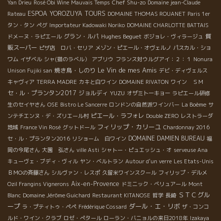
Chef Shu-zo
Yan Drieu
Rosé Obi Wine
Mauvais Temps
Domaine jean-Claude
ESPOA YOROZUYA TOURS
Rateau
DOMAINE THOMAS ROUANET
Paris 1er
タン・タン
ペグ
Importateur Kadowaki Noriko
DOMAINE CHARLOTTE BATTAIS
グラン・ルパ
Hughes Beguet
質
ドメーヌ・ラピエール
ボジョレ・ヴィラージュ
販スーパー
ピザ店 ロバ・セリア
メゾン・ピエール・オヴェルノ
パスカル・ショ
ワム
イザベル
シャ(猫のラベル）
アブリウ
フランス対ウルグアイ：２：１
Nonura
Le Vin de mes Amis
焼き鳥・しのり
Unison Fujiki san
デビ・ディヴェルス
キャヴィア
TERRA MADRE
カキと白ワイン
DOMAINE RIVATON
ワイン ＳＭ
セ・ル・プランタン2017
ジョルディ
YUZU
オザミトーキョー
ラピエール研修
生のセイヤさん
OSE
Bistro Le Sancerre
ロンドンの自然派ワインバー
La Boème
サ
ピエール・ラフォレ
ンテチエンヌ・デ・ズリエール村
Double ZERO
レストラーダ
フィリップ・カリーユ
地域
France Vin Rosé
グットドール
Chardonnay 2016
DOMAINE DAMIEN BUREAU
セ・ル・プランタン2016
リショーム 白ワイン
福
岡の今尾さん
大園 弘さん
ville Asti
シャトー・ピュエッシュ・オ
serveuse Ana
キューヴェ・ブディ・ヴィル
ヤン・ベルトラン
Autour d'un verre
Les Etats-Unis
ＢＭОの斉藤さん
シルヴァン・レスポ
久留米ワインスクール
フィリップ・デルメ
Aix-en-Provence
Ozil Frangins Vignerons
ドミニック・べリュアール
Mont
ＳＴＣグル
Blanc
Domaine Jérôme Guichard
Restaurant KITANOSE
哲学
長崎
ープ
ダール・エ・リボ
ラ・プティトゥ・ペペ
Frédérique Cossard
ザ・コンコ
ルド・ワイン・クラブ
ロゼ・ぺタール
ローラン・バニョルの来日2018年
Izakaya