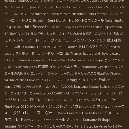
Bojolais Nouveaux 2018
ジャン・クロード
MONTADA
Cuvée La Poivrotte
ジャ
ン・クロード・ラトー
マニュエル
Thomas
Coteaux du Layon
ローラン・エルラン
ビ
ピエール・アリエ
Sachiko san
Tokyo Mitaka
Histoire du vin francais
ブノワ
Rémi DUFAITRE
ストロ・アトリエ
Barcelon
BOMトロワザムール
Nakaminato
Julie Brosselin
Shigeru san
Château Poupille Côtes de Castillon
Importateur
ペルピ
BARBARA
レストラン「ラルシュミーユ」
パリのお好み焼き OKOMUSU
ニャン
ドメーヌ・ド・ラ・ヴィエイユ・ジュリアンヌ
藤田社長
フリダ
ＢＭＯのマサ子さん
ピエール橋
DOMAINE DE MONTCALMES
Pacalet
bistro
soya
レストラン ラ・カサ・デル・ぺロ
the Thames
Restaurant Soya
L'écart
lot 0205
Yamada Kyouji san
Domaine Saint Martin de La Garrigue
ヴァンセンヌ
西南部
イヤン・ベルトラン
の森
Le Cambon 2008
chardonnay pétillant
ラヴェ
ニールの大園さん
コルトン・
シャン・リーブル
オーリックスの橋元さん
Fête du
Ｓａｉｎｔ-Emilion
La
14 Juillet chez Lapierre
ビストロ・フラコン2号店
沖縄
Loire
Domaine Elodie Balme
レベッカツアー
ル・カンボン2008
カリニャ
コート・ド・ピ
ン・ヴィエイユ・ヴィーニュ
LOU CARIGNAN
イヤン・ド・リュ
ィ
リショーム ロゼ
レ・ジャン・ド・メティエ
ロイック
ボジョレヌーヴォー
ドメーヌ・クリストフ・パカレ
ボジョレ・ヌーヴ
Pinot Noir 2016
ルイック
ボジョレー・ヌーヴォー
ドメーヌ・
ォー
Pleine Lune
Martine Laforest
ラフォレ
Domaine Philippe
ドメール・レ・オート・テール
ブルグイユ
Tessier
CPV
ワインバー・ヴィノヴェリータス
QV.g
Paris Bistro Le Verre Volé