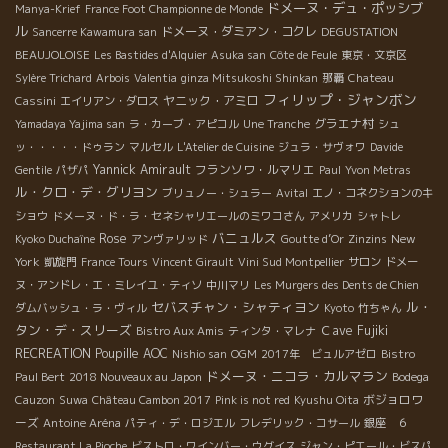
ドメーヌ・デュ・ポッシブ
Manya-Krief
France Foot Championne de Monde
ル
ドメーヌ・ダミアン・コクレ
Sancerre Kawamura san
DEGUSTATION
BEAUJOLOISE
Les Bastides d'Alquier
Asuka san
Côte de Feule
東京・文京区
Sylère Trichard
Arbois
Valentia
ginza Mitsukoshi Shinkan
那覇
Chateau
フィリップ・ジャンボン
ヤニック・アミロ
Cassini
エイリアン・ダロス
グラエナ村
Yamadaya Yajima san
ラ・カーブ・アピコル
Une Tranche
シュ
ッ・・・・・ドゥラン
マルセル
L'Atelier de Cuisine
ジュラ・サヴォワ
Davide
Yannick Amirault
フランソワ・ルマリエ
Gentile
パザパ
Paul
Yvon Metras
ル・クロ・デ・グリヨン
ブリュノー・シュラー
Avital
エノ・コネクションのキ
ショウ
ドメーヌ・ド・ラ・セネシャリエールのミワコさん
アメリカ
シャトレ
バニュルス
Rose
New
Kyoko Duchaîne
アンヴァリッド
Goutte d’Or
Zinzins
York
凱旋門
France Tours
Vincent Girault
Vini Sud Montpellier
サロン
ドメー
ヌ・アンドレ・エ・ミレイユ・ティソ
中川マリ
Les Murgers des Dents de Chien
セバスチャン・シャティヨン
ル・
ダムバッシュ・ラ・ヴィル
Kyoto
竹ちゃん
タン・デ・スリーズ
Ｃave Fujiki
Bistro Aux Amis
ティンタ・マレナ
RECREATION
Poupille
AOC
Nishio san
OGM
2017年 ビュルアゼロ
Bistro
ドメーヌ・ニコラ・カルマラン
Paul Bert
2018 Nouveaux au Japon
Bodega
ボジョロワ
Cauzon
Suwa
Château Cambon 2017
Pink is not red
Kyushu Oita
ーズ
Antoine Aréna
パティ・デ・ロジエル
フレデリック・コサール
銀座 ６
Restaurant La Pioche
ビストロ・ワインバー・ウグイス
ジャン・ピエール・ビスパ