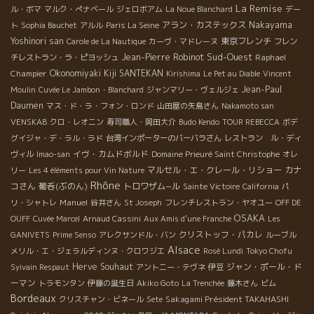
La Remise
ル・ボマ
マルク・ぺナベール
ジェロボアム
La Noue Blanchard
デー
アラン・カステックス
Nakayama
ト
Sophia Bauchet
アルル
Paris La Seine
Yoshinori san
東京フレンチ
Carole de La Nautique
カーヴ・マドレーヌ
フレン
Sud-Ouest
Jean-Pierre Robinot
Raphael
チレストラン・ラ・ピヨッシュ
Champier
Okonomiyaki Kiji SANTEKAN
Kirishima
Le Pet au Diable
Vincent
Jean-Paul
Moulin
Cuvée Le Jambon・Blanchard
ジャンマリー・ヴェルジェ
Daumen
マス・ド・ラ・フォン・ロンド
山田屋の矢島さん
Nakamoto san
VENSKAB
クロ・レオニン
寿司職人・岡田大介
Budo Kendo
TOUR REBECCA
ボデ
グイジャ・デ・ラル・ラド
台湾インポーターのバーバラさん
レストラン ル・ディ
イヴ・カムドボルド
ヴィル
Imao-san
Domaine Prieuré Saint Christophe
オレ
マルセル・エ・クレール・リショー
カナ
リー
Les 4 éléments pour Vin Nature
Rhône
コさん
葡呑(ぶのん)
トロワザム−ル
Sainte Victoire
California
パ
Manuel
リ・シャトレ
谷井さん
St Joseph
フレンチレストラン・ヤオユー
OFF DE
OSAKA
OUFF
Cuvée Marcel
Arnaud Cassini
Aux Amis d’une Franche
Les
クリストッフ・パカレ
GANIVETS
Prime Senso
アレクサンドル・バン
ルーブル
Alsace
メリル・エ・ジェラルディンヌ・クロワジエ
Rosé Lundi
Tokyo Chofu
Herve Souhaut
ジャン・ポール・ド
Syivain Respaut
アントニー・テヴネ
伊豆
ーマン
トラモンタン
伊藤の誕生日
Akiko Goto
La Trenchée
藤木さん
ビム
Bordeaux
Sakagami Président TAKAHASHI
クリスチャン・ビネール
Sete