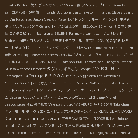
Furabo
Pet Nat
美人
ヴァンサン
ワインバー・俊
アンヌ・ラピエール
Komatsu
san
剣道八段・好村兼一
Invalide
Bourgone Blanc
Taketomi jima
Les Clapas
Event
du Vin Nature au Japon
Gaec du Mazel
レストラン「フルー・ド・タン」
生産者一
押し
ソルスルリ2017
Gerard
トーハン酒販ツアー
BIOJOLAISE
Vincent
ロマン店
Yann Bertrand
長
ニクタロピ
SELENE
Fujimama san
キューヴェ「レッド」
Bourgogne
Boldness
岡田ヒロシさん
北川ナヲ著「テロワール」文芸社
レミ
STC
ー・セデス
ニュイ・サン・ジョルジュ
川村さん
Domaine Potron Minet
山田
Malaga
恭路
肉
Vincent Garreta
2017年ボジョレ・ヌーヴォー
ドメーヌ・デ・ザ
ミエル
LA REVUE DU VIN FRANCE
Cabanon
BMO Kamata san
François Lemarié
タヴェル
DIVE BOUTELLE
Guinza 4 chome
Piemonte
桐谷さん
Géorgie
ＥＳＰＯＡ
La Tortuga
Campagnes
ピュピラン村
Salon Les Anonymes
Mathilde Soulié
トモミさん
Domaien Marcel Richaud
Valérie
Kamm Asutra
ク
クローズ・エルミタージ
ロ・ド・タイラック
ドメーヌ・カトリーヌ・ベルナール
ュ
Catalan
Coup d'folie
プティ・ピエール
タヴェル・ロゼ
Jean-Michel
Lasbouygues
勝山晋作死去
Valençay
bistro YASABURO
PARIS 2019
Take chan
RENE JEAN DARD
ドゥ・モール
ラ・ヴィエイユ・ジュリアンヌのジャンポール
Domaine Dominique Derain
アラモン品種
プピーユ2008年
Les Uniques
フルーリー
de Jules Chauvet
マール
アンヌ・パイエさん
世界遺産旧ボルドー街
10 ans de remerciement
Pierre
Simone mère de Derain
Boourgogne
Okada Hiroshi