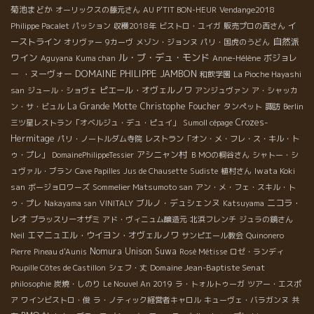
菊池まどか
オーリックスの藤元さん
AU P'TIT BON-HEUR
Vendange2018
イ
Philippe Pacalet
パッション
収穫2018年
ビストロ・ユイガ
販売プロの西さん
自然派
ーストライン
オリヴァー
9カーヴ
メゾン・ジョンヌ
パリ・国虎のうどん
ワイン
ル・ブ・デュ・モンド
ボジョレ
Aguyana
Kuma chan
Anne-Hélène
DOMAINE PHILIPPE JAMBON
ー ・ヌーヴォー
和飲学園
La Pioche Hayashi
ピエール・オヴェルノワ
san
ジュール・ショヴェ
アンジュヴァン
ア・シャッカ
La Grande Motte
Christophe Foucher
ン・サ・ビュル
タンペット
諏訪
Berlin
Crozes-
三ツ星レストラン「オベルジュ・デュ・ピュイ」
Sumoll cépage
Hermitage
パリ・ノートルダム寺院
レストラン「オン・メ・フレ・ス・キル・ト
アシニャン村
ゥ・プレ」
DomainePhilippeTessier
ＢＭОの桐谷さん
シャトー・シ
Iwata Koki
ュヴァル・ブラン
Cave Papilles
Jus de Chausette
Sudiste
植村さん
san
ボージョロワーズ
Sommelier Matsumoto san
アン・メ・フェ・スキル・ト
ブルノ・デュシェンヌ
ニコラ・
ゥ・プレ
Nakayama san
VINITALY
Katsuyama
レオ
ブラッスリーオザミ
アド・ヴィニュム醸造元
北浜フレンチ
ジュラの鏡さん
エマニュエル・ウイヨン・オヴェルノワ
Neil
サンピエール教会
Quinonero
Nomura Unison Suwa
Pierre
Pineau d'Aunis
Rosé Métisse
ロゼ・ランディ
Domaine Jean-Baptiste Senat
Poupille Côtes de Castillon
シェフ・丈
philosophie
炭焼・しのり
Le Nouvel An 2019
ラ・トォルトゥーガ
ツアー・エスポ
ア
ワインビストロ・俊
ラ・ノティック経営者キャロル
キューヴェ・バラガンヌ
共