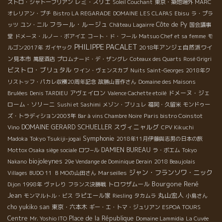
レミ・スリエ
ストロ・シャトーブリアン
Soleil Couchant
東京・築地場外
MARC
オレリアン・プチ
Bistro LA REGARADE
DOMAINE LES CLAPAS
Ebisu
ラ・プラ
フラール・ルージュ
Côte de Py
ッツ
ユン・ニル
Château Lagairre
国会議事
堂
ドメーヌ・ルノー・ボアイエ
コート・ド・フール
Matsuo Chef et sa femme
モ
PHILIPPE PACALET
2018年アンジェ自然派ワイ
ルゴン2017年
ガイヤック
ン見本市
萬屋酒店
プロムナード・デ・ザングレ
Coteaux des Quarts
Rosé Grigri
ビストロ・ブリュタル
ワイン・ヴェンスカブ
Nuits Saint-Georges
2018年ク
リストッフ・パカレ収穫20周年記念
故勝山晋作さん
Domaine des Maisons
アヴェイロン
ドメーヌ・ジェ
Brulées
Denis TARDIEU
Valence Cachette etoilé
ローム・ソリーニ
Sushi et Sashimi
メゾン・ブリュレ
福岡・久留米
モンドゥー
Paris bistro Coinstot
ズ・トラディション2003年
Bar à vins Chambre Noire
DOMAINE GERARD SCHUELLER
スヴィニャルグ
Vino
CPV Kikuchi
Symphonie
Tokyo Tsukiji-jogai
Madoka
2018年11月伊藤與志男の日本の旅
DAMIEN BUREAU
Mottox Osaka siège sociale
ロワ−ル
ラ・ボエム
Tokyo
biojoleynes
Nakano
29e Vendange de Dominique Derain
2018 Beaujolais
ジャン・フランソワ・ニック
Marseilles
Villages
BUDO 11
ＢＭОの山田さん
Bourgone
René
トロワザムール
Dijon
1998年
ヴァレり
フランス決勝戦
Jean
丸山宏人
ラピエール家
モンマルトル・ビス
Riesling
タカムラ
小島さん
cho yukiko san
東京・六本木
ギー・エ・トマ・ジュリアン
ESPOA TOURS
Centre
Place de la République
Mr. Yoshio ITO
Domaine Lammidia
La Cuvée