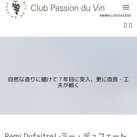
Skip
to
content
自然な造りに賭けて７年目に突入、更に改良・工
夫が続く
Remi Dufaitreレミー・デュフェート