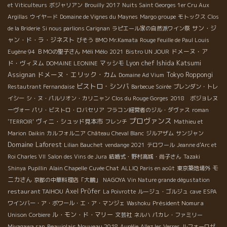
et Viticulteurs
ボジャリアン
Brouilly 2017
Nuits Saint Georges 1er Cru Aux
Argillas
ウイヤード
Domaine de Vignes du Maynes
Margo groupe
モトックス
Clos
サン・ジ
de la Briderie
Si nous parlions Carignan
ラピエール家の自然派ワイン祭
ャン・ド・ラ・ジネスト
びそう
BMO Mr.Kamata
Rouge Feuille de Paul Louis
Méli Mélo
ドメーヌ・ア
Eugène 94
ＢＭОの聖子さん
2021
Bistro UN JOUR
Lyon chef Ishida Katsumi
ド・ヴィヌム
マッシモ
DOMAINE LEONINE
ドメーヌ・エリック・カム
Assignan
Tokyo Roppongi
Domaine Ad Vium
ビストロ・シンバ
Restautrant Fernandaise
Barbecue Soirée
ブレンダン・トレ
イシー
シ・ヌ・パルリオン・カリニャン
Clos du Rouge Gorges
2018 ボジョレヌ
ーヴォー
パリ・ビストロ・ロバセリア
フラコン経営者のジル・ダヴァス
roman
プロヴァンス
ヴィニ・シュッド見本市
'TERROIR'
フレンチ
Mathieu et
Marion
Daikin
カルフォルニア
Château Cheval Blanc
ジルアザム
サンジャン
Domaine Laforest
Lilian Bauchet
vendange 2021
テロワール
Jeanne d'Arc et
Roi Charles VII
Salon des Vins de Jura
結婚式・野村高城・尚子さん
Tazaki
モ
Shinya
Pupillin
Alain Chapelle
Cuvée Chat
ALLIQ
Paris en août
東京築地場外
ニカさん
京都の中華料理店「大鵬」
NAGOYA Vin Nature grande dégustation
restaurant TAIHOU
Axel Prϋfer
La Poivrotte
ルージュ・ゴルジュ
cave
ESPA
Président Nomura
ワインバー・ア・ボワール・エ・ア・マンジェ
Washoku
Unison
ル・モン・ド・マリー
Corbiere
文芸社
ネルハ
パカレ・ファミリー
Beaujolais Nouveau 2018
Miyagawa san
Aurélie
Allez les Verres
ルフォーロゼ