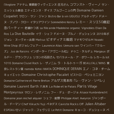
コワンスト・ヴィーノ
l'Anglore
アナテム
東銀座ヴィヴィエンヌ
庄元さん
サン・
Domaine Damien
ミッシェル教会
エティエンヌ・ダイス
ブルゴーニュの門
Coquelet
サロン・サン・ジャン
Bistro Bar à vin UGUISU
アルティザン
ドメー
レミー・スリエ50歳記
ヌ・ブノワ・クロー
イタリアワイン
Sommelière Kenny
念パーティー
老舗かつ吉
sa fille ainée Madeleine
orgamic
Vignobles Elian Da
La Dive Bouteille
Ros
イヴ・シェフ
ドメーヌ・ブルノ・デュシェンヌ
2018年ボ
ビオディナミ栽培
ジョレ・ヌーヴォー出荷
Matsui
マドモワゼルＭ
Nozaki
Wine Shop
ボジョレフェアー
Laurence Alias
Uemura san
ワインバー「クルー
ズ」
Jus de Raisins
インポーター「アヴニール社」
ドゥニ・タルデュ
Margaux
ボ
ルドー・グランクリュ
リヨンの石田さん
セパラメール・ア・ボワール
レカール lot
ラ・トルトゥーガ
1016
Domaine Clusel Roch
レ・ザノ二ム
BEAUJ'ALL'WINS
東
DOMINIQUE DERAIN
エノ・コネ・チーム
京レストラン業
namida
Kohki IWATA
Domaine Christophe Pacalet
キュイエット
ビストロ・ペシェミニヨン
アルザス見本市「レ・ヴァン・リベレ」
Domaine Catherine et Pierre Breton
Paris
Domaine Laurent Barth
La Robe et le Palais
Village
六本木
Montpeyroux
サロン・レザノニム
フー・デュ・ボージョ
Alsace Humbrebrecht
Domaine jean michel alquier
シェフ・紺野
Philippe Aliet
Aveyron
ジャンポー
Julien Altaber
ル・ドーマン
Chef Kikuchi Yuji
ぺネデス
Caviste Rocks Off
ESPOAいせい
ジャック・フェヴリエ
Le Petit Domaine
キョーコ・デュシェーヌ
ベ