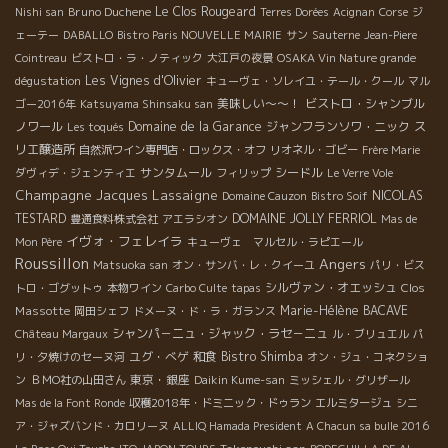
Bruno Duchene
Le Clos Rougeard
Nishi san
Terres Dorées
Acignan
Corse
ジ
ェーテー
DABALLO
Bistro Paris NOUVELLE MAIRIE
サン
Sauterne
Jean-Piere
Cointreau
ビストロ・ラ・ノティック
大江戸の夜景
OSAKA Vin Nature grande
Les Vignes d'Olivier
dégustation
キューヴェ・ソレイユ・テール・クール
マル
美味しい～～！
ビストロ・シャンブル
ゴー2016年
Katsuyama Shinsaku san
ノワール
Domaine de la Garance
ジャンフランソワ・ニック
ス
Les toqués
リエ醸造所
自然派ワイン専門店・ロックス・オフ
リオネル・ゴビー
Frère Marie
サンタムール
シードル
ダヴィデ・ジェンティエ
フィリップ
Le Verre Vole
Champagne Jacques Lassaigne
NICOLAS
Domaine Cauzon
Bistro Soif
TESTARD
DOMAINE JOLLY FERRIOL
豊通食料株式会社
アエラシオン
Mas de
イヴォ・フェレイラ
Mon Père
キューヴェ マルセル・ラピエール
Roussillon
Angers
Matsuoka san
オン・サンバ・レ・クイーユ
パリ・ビス
シルヴァン・オエッシュ
Clos
トロ・ゴグットゥ
本物ワイン
Carbo Culte
tapas
Massotte
Marie-Hélène BACAVE
岡田シェフ
ドメーヌ・ド・ラ・ガランス
シャンパ－ニュ・ジャック・ラセ－ニュ
Château Margaux
ル・ブリュエル
パ
ユグ・べゲ
和食
Bistro Shimba
リ・夕焼けのセーヌ河
オン・ジュ・コネクショ
東京・銀座
ン
ＢＭО社の山田さん
Daikin Kume-san
ミッシェル・グリザール
Mas de la Font Ronde
収穫2018年・ドミニック・ドゥラン
エルミタージュ
シニ
ア・ジャズバンド・カロリーヌ
ALLIQ Hamada President
A Chacun sa bulle 2016