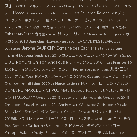
ヌ」
パスカル・シモニュッ
FOODAL
マルティーヌ
Pont au Change
コンコルド
ティ
Medoc
Les Foulards Rouges
Domaine de la Roche Buissière
アカデミー・
ド・ヴァン・東京
パリ・一区
ソムリエール・ケニーさん
オップラ
ドメーヌ・ド
アラン・シャペル
ゥ・ラ・ガランス
マグロの漁港
アノニム自然派ワイン見本市
サンテミリオン
Cabernet-Franc
寿司屋・Yuzu
Alexendre Bain
Fujiwara
ヴ
ァカンス
2018 Beaujolais Nouveaux au Japon
LA CAVE D’ESTEZARGUES
Jerome SAURIGNY
Domaine des Capriers
Bouzigues
stands
Sylvère
マコン
Trichard Nouveau
Vendanges 2016
カタロニア人
ワインバー
Wine School
Nomura Unison
Andalousie
ロリエ
ラ・トランシェ 2016年
Les Prémices 16
ルシヨン
ビストロ・イタリアンレストラン「グシテ」
Promenade des Anglais
ジル・アザム
Tosa
ドメーヌ・ボートレイ
ユウジさん
Cossard
キューヴェ・ヴォア
ドメーヌ・ローラン・バルツ
ラ
un dernier millésime 2009 de Marcel Lapierre
DOMAINE MARCEL RICHAUD
Passion et Nature
Moto-Nouveau
ディジ
ョン
BEAUJOL'ART
Vendange 2018 Lapierre
vins de mes amis
Venddange 2018
Christophe Pacalet
Vacances
20e Anniversaire Vendange Christophe Pacalet
ジュヴレイ・シャンベルタン
Domaine Chaume Arnaud
ラパリュ・ヌーヴォー
ラフォレ・ヌーヴォー18
2018年
ビストロ・セレスタン
Uchida san
ロゼ・そう
Domaine Catherine Bernard
ドメーヌ・ダミアン・ビュロー
めん
・ G
Philippe Valette
Yukiya Fujiwara
ドメーヌ・アント二ー・テヴネ
Laurence