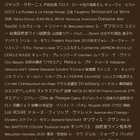
ジャック・ラセーニュ
戸田社長
クロス・ロード社の有馬さん
キューヴェ・ビスト
La Rumbera
Restaurant Le Verre
ロロジ
La Vierge Rouge
土佐
Faugères
Domaine des
Volé
Tokyo Ginza
JEAN PAUL BRUN
Yorozuya
Aventure
Soulié
レ・ザフランシ
シルヴェール・トリシャール
Beaujolais blanc
エミリ
台湾自然派ワイン試飲会
ー
山田屋ツアー
Chut ......Derain
はせがわ酒店
息子の
マリウス
シリル・ル・モワン
Frédéric Pourtalié
2018年ボジョレ・ヌーヴォー・ク
Catherine JAMBON
リストフ・パカレ
Florian Looze
マニュエルさん
Bistro LE
ムーラン・ナ・ヴァン
CERCLE ROUGE
キューヴェ・プレッシウーズ
charibari
Monica
Clos Baquey
お好み焼き「パセミア」
ル・プチ・ドメーヌ
Vodopivec
Séléné Domaine Sylvère Trichard
Uemura cherf
桜満開
ラトリエ・ド・キュイジ
ンヌ
ワイン・ビールバー
シルーブル
A L’HOMME SAUVAGE
ソムリエの松本さん
L'irréel
Strasbourg
Châteauneuf-du-Pape
マサル式選別
ソーテルン
横浜緑区
ストラスブルグ
のエスポアしんかわ
試飲
NICOLAS BERTIN
France Canicule 37℃
ダミアン・コクレー
Côte de Thongue
Opéra
ボジョレワイン全体の大試飲会サ
ロン
宗像シェフ
収穫20年記念・クリストフ・パカレ
Poupille 2008
パヴロ
神田
Loïc ROURE
ドメーヌ・フィリップ・ヴァレット
Avenue des Champs-
オリヴィエ・クザン
Elysées
ステファン・モラン
Domaine Geschickt
Pas à
モンペリエ・自然派ワイン見本市
BAPTISTE COUSIN
Pas
Toulouse
Hop'là
レ・マウ
ジュル・ショーヴェ
beaujolais nouveau 2020
東京・世田谷
パリのビ