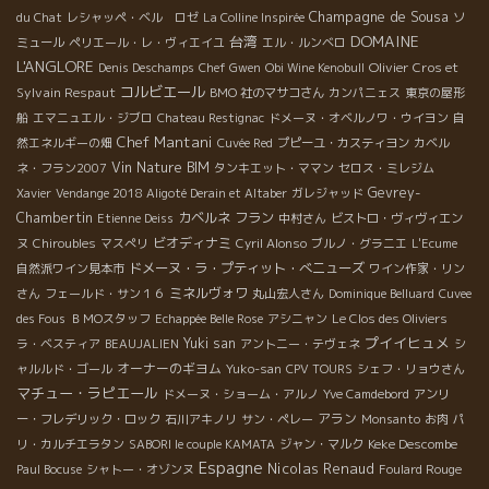
Champagne de Sousa
du Chat
レシャッペ・ベル ロゼ
La Colline Inspirée
ソ
DOMAINE
台湾
ミュール
ペリエール・レ・ヴィエイユ
エル・ルンベロ
L'ANGLORE
Olivier Cros et
Denis Deschamps
Chef Gwen
Obi Wine Kenobull
コルビエール
Sylvain Respaut
BMO 社のマサコさん
カンパニェス
東京の屋形
船
エマニュエル・ジブロ
Chateau Restignac
ドメーヌ・オベルノワ・ウイヨン
自
Chef Mantani
然エネルギーの畑
Cuvée Red
プピーユ・カスティヨン
カベル
Vin Nature BIM
ネ・フラン2007
タンキエット・ママン
セロス・ミレジム
Gevrey-
Xavier
Vendange 2018 Aligoté Derain et Altaber
ガレジャッド
Chambertin
カベルネ フラン
Etienne Deiss
中村さん
ビストロ・ヴィヴィエン
ビオディナミ
ヌ
Chiroubles
マスぺリ
Cyril Alonso
ブルノ・グラニエ
L'Ecume
ドメーヌ・ラ・プティット・べニューズ
自然派ワイン見本市
ワイン作家・リン
ミネルヴォワ
さん
フェールド・サン１６
丸山宏人さん
Dominique Belluard
Cuvee
des Fous
ＢＭОスタッフ
Echappée Belle Rose
アシニャン
Le Clos des Oliviers
プイイヒュメ
Yuki san
ラ・ベスティア
BEAUJALIEN
アントニー・テヴェネ
シ
オーナーのギヨム
ャルルド・ゴール
Yuko-san
CPV TOURS
シェフ・リョウさん
マチュー・ラピエール
ドメーヌ・ショーム・アルノ
Yve Camdebord
アンリ
アラン
ー・フレデリック・ロック
石川アキノリ
サン・ペレー
Monsanto
お肉
パ
Keke Descombe
リ・カルチエラタン
SABORI le couple KAMATA
ジャン・マルク
Espagne
Nicolas Renaud
Paul Bocuse
シャトー・オゾンヌ
Foulard Rouge