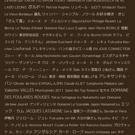
Takenouchi san
La Rose Qui Touche
ITO JAPON TOURS
BODEGUILLA DE AL
ボルドー
LADO
LEONIS
Patrice Hughes
リュペール・ルロワ
Ishibashi Tours
お好み焼き・きじ
Le Vieux Bordeaux
藤丸
ワインバー・シャンブル・ノワール
「さんて寛」
ドメーヌ・ド・ヴェルシャン
Dégustation Philippe Pacalet
La
Bestia
Le Temps d'Aimer
Domaine Paul Louis Eugène
Jean-Pierre BISPALIE
感動
のワイン
東京世田谷区・ナカモトさん
ク・ド・フードル
Bistro SHUN
カフェ・ビ
ストロ「ル・クリスタル」
Jérôme Guichard
ドメーヌ・ド・レキュ
Fukuoka Kou-
Louforosé
chan
アレキサンドル・バンの息子ピエール君
EN JOUE CONNECTION
コトー・デ・カール
Alliq Hashimoto san
Cauzon
Dynamitage
エスポアよろずや
サンドリーヌ
つツアー
クロ・デ・ゾリヴィエ
メーヌ・ド・ラ・ボルド
ワインスク
ール
クロ・デ・ヴィーニュー・デュ・メイヌ
Diak
ラスト営業日
小松さん
関西
ド
アレキサンドル・
メーヌ・ジェローム・ジュレ
東京・神田
酒本商店
中湊しげる
バン
Olivier de Nice
ESPOAしんかわ
Claude ALIET
Symphonie Madoka san
Valentin VALLES
DOMAINE
Montcalmès 2011
Salon Bio Top
Pomerol
生カキ
DES FOULARDS ROUGES
Domaine
Tokyo Setagaya-ku Nakamoto san
エリ
Jérôme Jouret
アンディジェンヌ
Domaine Le Scarabée
Japon Hamamatsu
ック・カム
JACQUES LASSAIGNE
Sara
渥美フーズの森さん
Davide et Piera
ジェローム・ジュレ
Kyushu
伊勢丹
Fukuoka
vin WA
大分の俊さん
オビ・ワイ
Vin Raisins Gaulois
ン・ケノビュル
Hoshino Resort
Cuveé Le Rollier
プロヴォッ
アンダルシア
ガード・ローブ
ケ
ル・タン・デメ
Kouchi Ishikawa san
ホテ