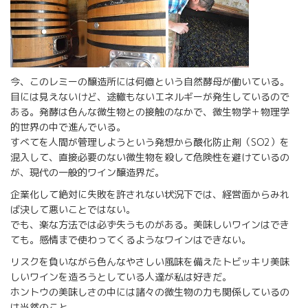
今、このレミーの醸造所には何億という自然酵母が働いている。
目には見えないけど、途轍もないエネルギーが発生しているので
ある。発酵は色んな微生物との接触のなかで、微生物学＋物理学
的世界の中で進んでいる。
すべてを人間が管理しようという発想から酸化防止剤（SO2）を
混入して、直接必要のない微生物を殺して危険性を避けているの
が、現代の一般的ワイン醸造界だ。
企業化して絶対に失敗を許されない状況下では、経営面からみれ
ば決して悪いことではない。
でも、楽な方法では必ず失うものがある。美味しいワインはでき
ても。感情まで使わってくるようなワインはできない。
リスクを負いながら色んなやさしい風味を備えたトビッキリ美味
しいワインを造ろうとしている人達が私は好きだ。
ホントウの美味しさの中には諸々の微生物の力も関係しているの
は当然のこと。