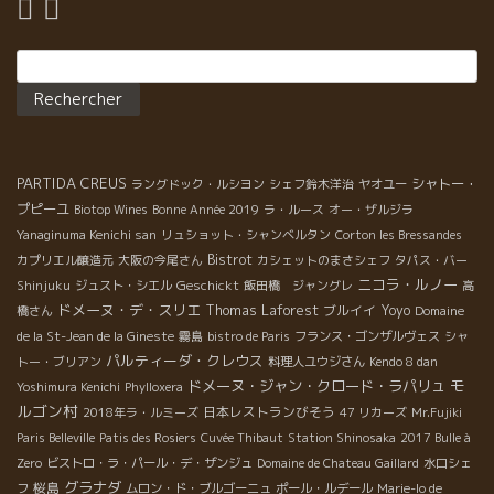
Rechercher :
PARTIDA CREUS
シャトー・
ラングドック・ルシヨン
シェフ鈴木洋治
ヤオユー
プピーユ
Biotop Wines
Bonne Année 2019
ラ・ルース
オー・ザルジラ
Yanaginuma Kenichi san
リュショット・シャンベルタン
Corton les Bressandes
Bistrot
カプリエル醸造元
大阪の今尾さん
カシェットのまさシェフ
タパス・バー
ニコラ・ルノー
Geschickt
Shinjuku
ジュスト・シエル
飯田橋 ジャングレ
高
ドメーヌ・デ・スリエ
Thomas Laforest
ブルイイ
Yoyo
橋さん
Domaine
de la St-Jean de la Gineste
霧島
bistro de Paris
フランス・ゴンザルヴェス
シャ
パルティーダ・クレウス
トー・ブリアン
料理人ユウジさん
Kendo 8 dan
モ
ドメーヌ・ジャン・クロード・ラパリュ
Yoshimura Kenichi
Phylloxera
ルゴン村
日本レストランびそう
2018年ラ・ルミーズ
47 リカーズ
Mr.Fujiki
Paris Belleville
Patis des Rosiers
Cuvée Thibaut
Station Shinosaka
2017 Bulle à
Zero
ビストロ・ラ・パール・デ・ザンジュ
Domaine de Chateau Gaillard
水口シェ
グラナダ
桜島
フ
ムロン・ド・ブルゴーニュ
ポール・ルデール
Marie-lo de