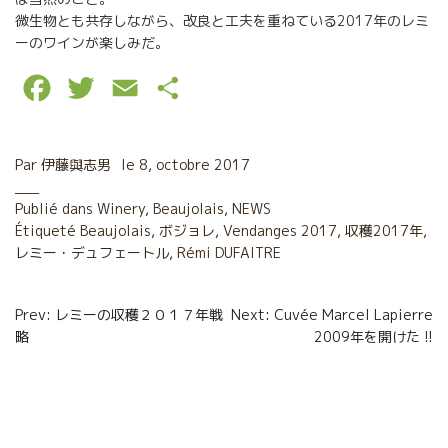
微生物とも共存しながら、改良と工夫を重ねている2017年のレミ
ーのワインが楽しみだ。
F
T
E
P
a
w
m
a
c
i
a
r
Par
伊藤與志男
le
8, octobre 2017
e
t
i
t
Publié dans
Winery
,
Beaujolais
,
NEWS
Étiqueté
b
Beaujolais
t
l
,
ボジョレ
a
,
Vendanges 2017
,
収穫2017年
,
レミー・デュフェートル
,
Rémi DUFAITRE
o
e
g
o
r
e
Navigation
Prev: レミーの収穫２０１７年戦
Next: Cuvée Marcel Lapierre
略
2009年を開けた !!
k
r
de
l’article