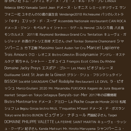
BMO 社
存
トム・ゴティエ
オン・メ・フェ・ス・キル・トゥ・プレ
Limoux
BMO Yamada
ドメーヌ・レオニス
Rebecca
Saint Jean
レミーとオリヴィエ
サン
フォニー社
ユキさんの50歳の誕生会
Vendange2018 Richeaume
パリのレストラ
エリック・ド・スーザ
ン「ゆず」
Assemblée Nationale
restaurant CAN ROCA
コルシカ島
ドメーヌ・ジャン・モペルチュイ
シャトー・ラゲール
Henind
八丈島
モンカルメス 2011年
Raymond
Bordeaux Grand Cru
Tentation
キューヴェ・ガ
シャ
レジャッド
お酒のアトリエ吉祥
大江さん
chef Torikai
Domaine Chamonard
Marcel Lapierre
ンパーニュ
Massimo
竹下正樹
Saint Aubin 1er Cru
Biodynamie
Trois Amours
クロ・レオニヌ
Bistro Célestin
アンドレ・オステ
岩ちゃん
シャトー・エギュイユ
Côtes Du Rhône
ルタグ
François Ecot
ビオジョレーヌ
Domaine Jacky Preys
エスポア・ゴトー
Les Maoù
Guillaume
St Jean de la Ginest
SAKE
グラン・クリュ・フランクシュタイン
BISSOH
Chef Rodolphe
ラ・ピオ
Société SAKAGAMI
Restaurant LE DIVIL
ッシュ
Marco Giuliani
2020
Mr. Masanobu FUKUOKA
Kagami de Jura
Boqueria
Banyuls-sur-Mer
market
Sengan-en
Tokyo Setagaya
2017年の収穫情報
Bistro Montmartre
La Pioche
ドメーヌ・アミロー
Coupe de Monde 2018
松尾
シェフ
La Begou
Ginza bistro PAUL
T'inquiètes M'man!
ドメーヌ・ド・ボスラン
ビュヴォン・ナチュール
Taipei
Tokyo wine Bistro BUNON
門脇紀子さん
DOMAINE PHILIPPE VALETTE
LA FERME SAINT MARTIN
キューヴェ・ウッシ
シャンパーニュ・
ュ・クーザン
紀子さん
Kanda Matsuri
Mr. Hiroto Maruyama