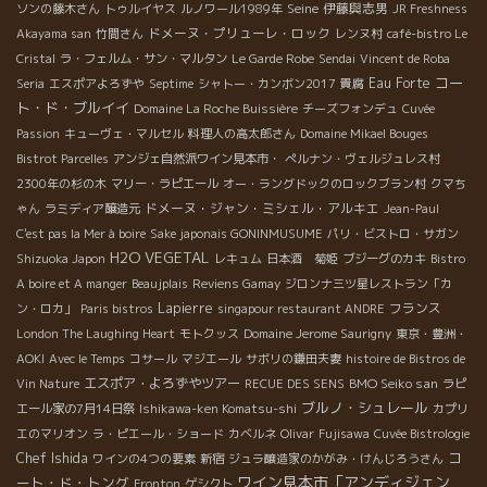
Seine
伊藤與志男
ソンの藤木さん
トゥルイヤス
ルノワール1989年
JR Freshness
ドメーヌ・プリューレ・ロック
Akayama san
竹間さん
レンヌ村
café-bistro Le
Cristal
ラ・フェルム・サン・マルタン
Le Garde Robe
Sendai
Vincent de Roba
コー
Eau Forte
Seria
エスポアよろずや
Septime
シャトー・カンボン2017
貴腐
ト・ド・ブルイイ
Domaine La Roche Buissière
チーズフォンデュ
Cuvée
Passion
キューヴェ・マルセル
料理人の高太郎さん
Domaine Mikael Bouges
Bistrot Parcelles
アンジェ自然派ワイン見本市・
ぺルナン・ヴェルジュレス村
2300年の杉の木
マリー・ラピエール
オー・ラングドックのロックブラン村
クマち
ドメーヌ・ジャン・ミシェル・アルキエ
ゃん
ラミディア醸造元
Jean-Paul
C'est pas la Mer à boire
Sake japonais GONINMUSUME
パリ・ビストロ・サガン
H2O VEGETAL
Shizuoka Japon
レキュム
日本酒 菊姫
ブジーグのカキ
Bistro
A boire et A manger
Beaujplais
Reviens Gamay
ジロンナ三ツ星レストラン「カ
Lapierre
フランス
ン・ロカ」
Paris bistros
singapour restaurant ANDRE
London The Laughing Heart
モトクッス
Domaine Jerome Saurigny
東京・豊洲・
AOKI
Avec le Temps
コサール
マジエール
サボリの鎌田夫妻
histoire de Bistros de
エスポア・よろずやツアー
BMO Seiko san
Vin Nature
RECUE DES SENS
ラピ
ブルノ・シュレール
エール家の7月14日祭
Ishikawa-ken Komatsu-shi
カプリ
エのマリオン
ラ・ピエール・ショード
カベルネ
Olivar
Fujisawa
Cuvée Bistrologie
コ
Chef Ishida
ワインの4つの要素
新宿
ジュラ醸造家のかがみ・けんじろうさん
ワイン見本市「アンディジェン
ート・ド・トング
Fronton
ゲシクト