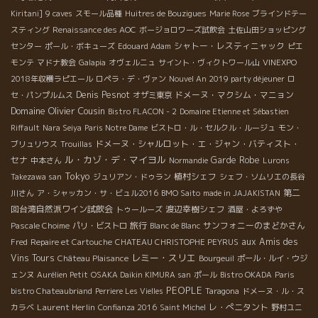
Kiritani]
9 caves
スモール品種
Huitres de Bouzigues
Marie Rose
ブラインドテー
スティング
Renaissance des AOC
ボージョロワーズ試飲会
土佐山田ショッピング
シャトー・レスティニャック
センター
ポール・ボキューズ
Edouard Adam
ピエ
モンテ
マドナ教会
Galapia
オヴェルニュ
サイント・ヴィクトワール山
VINEXPO
2018年収穫ラピエール
ロペラ・デ・ヴァン
Nouvel An 2019 party déjeuner
ロ
Denis Pesnot
ドメーヌ・マクシム・マニョン
セ・パンプルムス
オザミ東京
Domaine Olivier Cousin
Bistro FLACON - 2
Domaine Etienne et Sébastien
Riffault
Nara Seiya
Paris Notre Dame
ビストロ・ル・セルクル・ルージュ
モン・
ドメーヌ・シャルロット・エ・ジャン・バティスト・
ブリュリウス
Trouillas
ル・カゾ・デ・マイヨル
セナ
Garde Robe
中本さん
Normandie
Lurons
Tokyo
植村シェフ
Takezawa san
ジュリアン・ドゥラン
シェフ・ソムリエの長谷
第二
川さん
ア・シャッカン・サ・ビュル2016
BMO Saito
made in JAJAKISTAN
回台湾自然派ワイン試飲会
渡辺幸樹シェフ
トゥールーズ
酒屋・よろずや
旅行
サンフォニーのまどかさん
Pascale Choime
パリ・ビストロ
Blanc de Blanc
aux Amis des
Fred
Repaire et Cartouche
CHATEAU CHRISTOPHE PEYRUS
レミー・スリエ
Vins Tours
Château Plaisance
Bourgeuil
ポール・ルイ・ウジ
ェンヌ
Aurélien Petit
OSAKA Daikin KIMURA san
ポール
Bistro OKADA
Paris
PEOPLE
bistro Chateaubriand
Perriere Les Vielles
Taragona
ドメーヌ・ル・ス
Laurent Herlin
レ・ぺニタント
カラベ
Confianza 2016
Saint Michel
野村ユニ