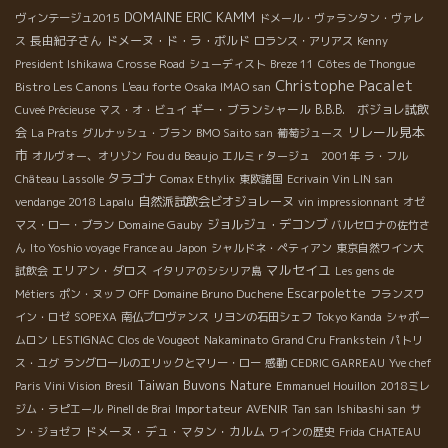
DOMAINE ERIC KAMM
ヴィンテージュ2015
ドメール・ヴァランタン・ヴァレ
長由紀子さん
ドメーヌ・ド・ラ・ボルド
ス
ロランス・アリアス
Kenny
President Ishikawa
Crosse Road
シューディスト
Breze 11
Côtes de Thongue
Christophe Pacalet
Bistro Les Canons
L'eau forte
Osaka IMAO san
ギー・ブランシャール
B.B.B. ボジョレ試飲
Cuveé Précieuse
マス・オ・ビュイ
リレール見本
会
La Prats
グルナッシュ・ブラン
BMO Saito san
葡萄ジュース
市
オルヴォー、オリゾン
Fou du Beaujo
エルミｒタージュ 2001年
ラ・フル
タラゴナ
Château Lassolle
Comax Ethylix
東欧諸国
Ecrivain Vin LIN san
自然派試飲会ビオジョレーヌ
vendange 2018 Lapalu
vin impressionnant
オゼ
Domaine Gauby
ジョルジュ・デコンブ
マス・ロー・ブラン
バルセロナの佐竹さ
ん
Ito Yoshio voyage France au Japon
シャルドネ・ペティアン
東京自然ワイン大
マルセイユ
エリアン・ダロス
試飲会
イタリアのシシリア島
Les gens de
Escarpolette
Métiers
ポン・ヌッフ
OFF
Domaine Bruno Duchene
フランスワ
イン・ロゼ
SOPEXA
南仏プロヴァンス
リヨンの石田シェフ
Tokyo Kanda
シャポー
ムロン
LESTIGNAC
Clos de Vougeot
Nakaminato
Grand Cru Frankstein
パトリ
ス・ユグ
ラングロールのエリックとマリー・ロー
感動
CEDRIC GARREAU
Yve chef
Taiwan Buvons Nature
Paris Vini Vision
Bresil
Emmanuel Houillon
2018ミレ
Importateur AVENIR
ジム・ラピエール
Pinell de Brai
Tan san
Ishibashi san
サ
ドメーヌ・デュ・マタン・カルム
ン・ジョゼフ
ワインの歴史
Frida
CHATEAU