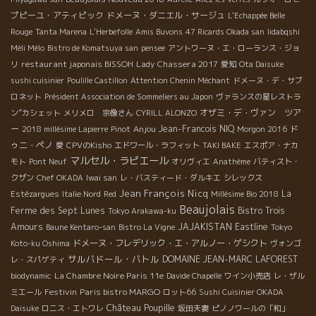
プピーユ・アティピック
ドメーヌ・ダニエル・サージュ
L'Echappée Belle
Rouge
Tanta Marena
L'Herbefolle
Amis Buvons
47 Ricards Okada san
Iidabqshi
Méli Mélo
Bistro de Komatsuya san
pensee
アントワーヌ・エ・ローランス・ジョ
restaurant japonais BISSOH
Lady Chassera 2017
リ
愛知
Ota Daisuke
sushi cuisinier
Poulille Castillon
Attention Chenin Méchant
ドメーヌ・デ・サブ
ロネット
Président Association de Sommeliers au Japon
ヴァランスの星レストラ
オザミ・デ・ヴァン ツア
ン”カシェット
メリメロ 宗像さん
CYRILL ALONZO
ー
Anjou
Jean-Francois NIQ
ド
2018 millésime Lapierre
Pinot
Morgon 2016
ゥニ・ペノ
愛
CPVのKisho
エドワール・ラフィット
TAKI BAKE
エスポア・ナカ
マルセル・ラピエール
モト
Pont Neuf
オリヴィエ
Anathème
バティスト・
クザン
Chef OKADA
Iwai san
レ・バスティード・ダルキエ
シレックス
Jean François Nicq
La
Estézargues
Italie Nord
Red
Millésime Bio 2018
Beaujolais
Ferme des Sept Lunes
Bistro Trois
Tokyo Arakawa-ku
Amours
JAJAKISTAN
Eastline
Baune Kentaro-san
Bistro La Vigne
Tokyo
ドメーヌ・フレデリック・エ・アルノー・ゲシクト
Koto-ku Oshima
ヴォンゴ
サルバドール・バトル
DOMAINE JEAN-MARC LAFOREST
レ・スパゲティ
La Chambre Noire Paris 11e
biodynamic
Davide Chapelle
ワイン小売店
レ・ザル
Festivin
Paris bistro MARGO
ミエール
ロット66
Sushi Cuisinier OKADA
Château Poupille
Daisuke
ロニス・エトワレ
坂田夫妻
ピノノワールの「和」