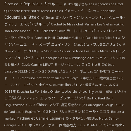
カタルーニャ
Place de la République
BMO聖子さん
Les vignerons de l'iréel
Sandrine
Quinonero Pierre
Notre-Dame
Mathieu
ドメーヌ・ド・ボスラン
Edouard Laffitte
セ・ル・ヴァン
レストラン「ル・ヴェール・
Chef Gwen
エスポアグループ
ヴォレ」
Cachette Masa chef
Perriere Les Vielles
yukiko
René Mosse
ラ・トルトゥーガ
san
Ebisu
Sébastien David
フレンチレストラ
シ
ン・ラ・ピヨッシュ
Aurélien Petit
Cuisinier Yuji san
Paris bistro Roba Seria
ャンパーニュ・ド・スーザ
ニュイ・サン・ジョルジュ・プルミエクリュ
Bio
ド
Olivier de Nice
メーヌ・デ・サブロネット
Shun san
Les Beaux Macs
シャトーヌ
ッフ・デュ・パップ
R2L'O
le couple SAKATA
vendange 2021
シェフ・ソムリエの
長谷川さん
Cuvée Camille
LEVAT
ミーゾ・ヴェール
フィロキセラ
Château
ジュリアン・ギヨ
Lassolle
SELENE
ヴァンセンヌの森
Les GANIVETS
コート・
ド・フール
Matsuo Chef et sa femme
Nara Seiya
ユキさんの50歳の誕生会
レミ
ー・スリエ ロゼ
ケケ
小松さん
Aurélie
仙台
バトン・板垣さん
モンカルメス
Côte de Brouilly
Kyushu
東京・鴬谷
2011年
La Font de L'Olivier
オリヴィ
OSAKA
エリック・ピファーリング
Bistro Paul Bert
エ
ディアック
Dégustation
Chinon
マシモ
渡辺幸樹シェフ
パルク
Campagnes
Rouge Feuille
ピエール・ニコラ
de Paul Louis Eugène 94
ビストロ・ペシェミニヨン
Boqueria
Mathieu et Camille Lapierre
market
ラ・タルバルド醸造元
Nuits Saint-
西南部地方
Georges
2018 ボジョレヌーヴォー
LE SEXTANT
アンジェ自然派ワ