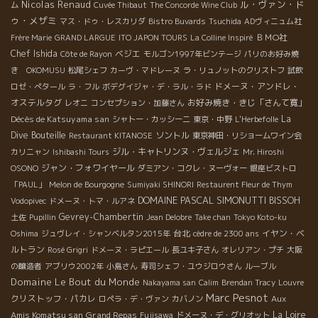
Nicolas Renaud
ル・ヴァン・ド
ム
Cuvée Thibaut
The Concorde Wine Club
ゥ・メザミ
マス・ドゥ・レスカリダ
Bistro Buvards
Tsuchida
ADヴィニュム社
ＢＭО社
Frère Marie
GRAND LARGUE
ITO JAPON TOURS
La Colline Inspiré
Chef Ishida
ベジエ
Côte de Rayon
モルゴン1997年ビンテージ
パリのお好み焼
き OKOMUSU
松尾シェフ
カーヴ・マドレーヌ
ラ・リュノットのクリストフ
試飲
ドメーヌ・アンドレ・
ロゼ・ぺタール
ラ・フル
ボデグイジャ・デ・ラル・ラド
オステルタグ
お好み焼き・きじ「さんて寛」
レオニ
コンセプション・加藤さん
Décès de Katsuyama san
La
シャトー・カッシーニ
東京・中野
L'Herbefolle
Dive Bouteille
ソントル
Restaurant KITANOSE
東京神田・リショームワイン会
ジル・キャトリンヌ・ヴェルジェ
カリニャン
Ishibashi Tours
Mr. Hiroshi
ジャン・フォワイヤール
OSONO
ダミアン・コクレ・ヌーヴォー
銀座ビストロ
「PAUL」
Melon de Bourgogne
Sumiyaki SHINORI
Restaurent Fleur de Thym
DOMAINE PASCAL SIMONUTTI
BISSOH
Vodopivec
ドメーヌ・トマ・ルアネ
Gevrey-Chambertin
土佐
Pupillin
Jean Delobre
Take chan
Tokyo Koto-ku
台北
イヤン・ベ
Oshima
ジュヴレイ・シャンベルタン2015年
cèdre de 2300 ans
ルトラン
Rosé Grigri
ドメーヌ・ラピエール
長ユキ子さん
オレリアン・プチ
大阪
の醸造者
アブリウ2002年
小島さん
寿司シェフ・ユウジロウさん
ルーブル
Domaine Le Bout du Monde
Nakayama san
Calim
Brendan Tracy
Louvre
Marc Pesnot
クリストッフ・パカレ
Aux
ロペラ・デ・ヴァン
カバノン
Amis Komatsu san
Grand Repas
La Loire
Fujisawa
ドメーヌ・デ・グリオット