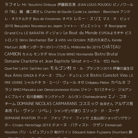
ラフォレ
伊藤與志男
Mr. Yasuhiro Shibuya
JEAN LOUIS POUDOU
ピノノワール
の「和」
鏡 健二郎さん
Charles de Gaulle
Cuvée Le Jambon・Blanchard
アンド
レミー・スリエ
レ・オステルタグ
Bois de Vincennes
オペラ
マス・オ・ビュイ
Bourgogne
2018 Beaujolais Nouveaux au Japon
シャトー・ピュエッシュ・オ
Le Bout du Monde
Grand Cru
LE BARATIN
ディジョン
ESPOAよろずや
ビス
Bar à vins
トロノミ
Denis Deschamps
vin Octobre
大近の久米さん
Kanda
CHÂTEAU
Matsuri
台湾インポーターのバーバラさん
Millésime Bio 2019
Bistro Brutal
CAMBON
カメル
モンタダ
Wine Style WINO
Normandie
Domaine Charlotte et Jean Baptiste Sénat
ドゥーブル・ゼロ
Paris
モルゴン村
Quartier Latin
Sachiko san
セ・ル・プランタン2016
伊藤の誕生日
Aux Amis
Bistro Coinstot Vino
GINZA 6
ドメーヌ・ブルノ・デュシェンヌ
LE
カベルネ フ
PRE VERRE
シャルドネ
ラ・ミーゾ・ヴェール
オゼ
Châpeau Melon
ラン
BMO Masako san
Oenoconnexion Kisho
ジャン・セバスチャン・ジョアン
エノ・コネ・
ＡＣブルイイ
石川亜樹則
ラングドック・ルシヨン
Chateaubriand
DOMAINE NICOLAS CARMARANS
コスミック
チーム
アルザス見
谷井さん
本市「レ・ヴァン・リベレ」
エリック・ド・スーザ
シャンゼリゼ通り
DOMAINE RIVATON
クード・フォリ
プイイ・フィッセ
土佐山田ショッピングセン
ドメーヌ・バティスト・クザン
ター
Crozes-Hermitage 2016
Emmanuel
Houillon
パリ・レピュブリック
剣のワイン
Edouard Adam
Fujiwara Shuntaro
勝