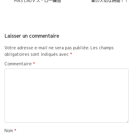
l’article
MAS LAUマス・ロ―醸造
集の大切な時間！！
Laisser un commentaire
Votre adresse e-mail ne sera pas publiée.
Les champs
obligatoires sont indiqués avec
*
Commentaire
*
Nom
*