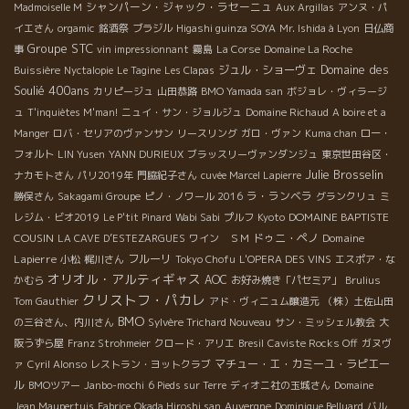
シャンパーン・ジャック・ラセーニュ
Madmoiselle M
Aux Argillas
アンヌ・パ
イエさん
orgamic
銘酒祭
ブラジル
Higashi guinza SOYA
Mr. Ishida à Lyon
日仏商
Groupe STC
事
vin impressionnant
霧島
La Corse
Domaine La Roche
Domaine des
ジュル・ショーヴェ
Buissière
Nyctalopie
Le Tagine
Les Clapas
Soulié 400ans
カリピージュ
山田恭路
BMO Yamada san
ボジョレ・ヴィラージ
ュ
T'inquiètes M'man!
ニュイ・サン・ジョルジュ
Domaine Richaud
A boire et a
Manger
ロバ・セリアのヴァンサン
リースリング
ガロ・ヴァン
Kuma chan
ロー・
フォルト
LIN Yusen
YANN DURIEUX
ブラッスリーヴァンダンジュ
東京世田谷区・
Julie Brosselin
ナカモトさん
パリ2019年
門脇紀子さん
cuvée Marcel Lapierre
ラ・ランベラ
勝俣さん
Sakagami Groupe
ピノ・ノワール 2016
グランクリュ
ミ
DOMAINE BAPTISTE
レジム・ビオ2019
Le P'tit Pinard
Wabi Sabi
プルフ
Kyoto
COUSIN
ドゥニ・ペノ
Domaine
LA CAVE D’ESTEZARGUES
ワイン ＳＭ
Lapierre
フルーリ
小松
梶川さん
Tokyo Chofu
L'OPERA DES VINS
エスポア・な
オリオル・アルティギャス
AOC
かむら
お好み焼き「パセミア」
Brulius
クリストフ・パカレ
Tom Gauthier
アド・ヴィニュム醸造元
（株）土佐山田
BMO
の三谷さん、内川さん
Sylvère Trichard Nouveau
サン・ミッシェル教会
大
阪うずら屋
Franz Strohmeier
クロード・アリエ
Bresil
Caviste Rocks Off
ガヌヴ
マチュー・エ・カミーユ・ラピエー
ァ
Cyril Alonso
レストラン・ヨットクラブ
ル
BMOツアー
Janbo-mochi
6 Pieds sur Terre
ディオニ社の玉城さん
Domaine
Jean Maupertuis
Fabrice
Okada Hiroshi san
Auvergne
Dominique Belluard
バル