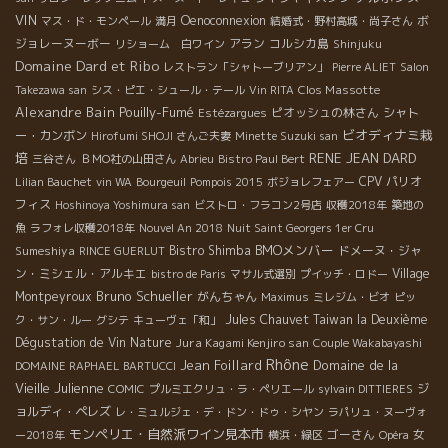
VIN
Oenoconnexion
ボ
マス・ド・モンペール
満月
結婚式・野村高城・尚子さん
ジョレーヌーボー
アラン
コルシカ島
リショーム 白ワイン
Shinjuku
Domaine Dard et Ribo
レストラン「シャトーブリアン」
Pierre ALIET
Salon
Clos Massotte
Takezawa san
シス・ピエ・シュール・テール
Vin RITA
Alexandre Bain
Pouilly-Fumé
ピオッシュの林さん
シャト
Estézargues
ビオディナミ栽
ー・カンボン
Hirofumi SHOJI さんご夫妻
Minette Suzuki san
培
RENE JEAN DARD
三谷さん
ＢＭО社の山田さん
Abrieu
Bistro Paul Bert
CPV パリオ
Lilian Bauchet
vin WA
Bourgeuil
Pompois 2015
ボジョレフェアー
フィス
Hoshinoya Yoshimura san
ビストロ・フラコン2号店
収穫2018年
築地の
魚
ラフォレ収穫2018年
Nouvel An 2018
Nuit Saint Georgers 1er Cru
BMOメンバー
Sumeshiya
Bistro Shimba
ドメーヌ・ジャ
RINCE GUERLUT
ン・ミシェル・アルキエ
Village
bistro de Paris
マサル式選別
プイッチ・ロドー
Bruno Schueller
Montpeyroux
がんちゃん
Maximus
ミレジム・ビオ
ピッ
Jules Chauvet
Taiwan la Deuxième
ク・サン・ルー
グシテ
キューヴェ「和」
Dégustation de Vin Nature
Jura Kagami Kenjiro san
Couple Wakabayashi
Rhône
Jean Foillard
Domaine de la
DOMAINE RAPHAEL BARTUCCI
Vieille Julienne
ジ
COMIC
プルミエクリュ・ラ・ペリエール
sylvain DITTIERES
ョルディ・ペレズ
レ・ミュルジェ・デ・ドン・ドゥ・シヤン
ラパリュ・ヌーヴォ
モンペリエ・自然派ワイン見本市
ゴーさん
女
ー2018年
横浜・緑区
Opéra