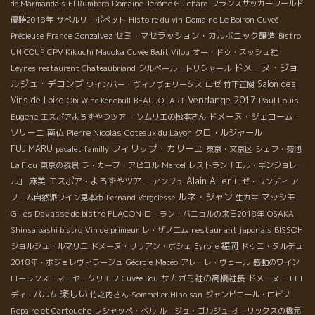
de Marmandais
El Rumbero
Domaine Jérôme Guichard
フランスサッカーワールド
優勝2018年
サぺルリ・ポペット
Histoire du vin
Domaine Le Boiron
Cuveé
セミ・マセラッション・カルボニック醸造
Précieuse
France Gonzalvez
Bistro
UN COUP
CPV Kikuchi Madoka
Cuvée Bedit Vilou
オー・ドゥ・スッシュ社
ドメーヌ・ジョ
Leynes
restaurent Chateaubriand
シルベール・トリシャール
ルジュ・デコンブ
Salon des
ワインバー・ヴィノヴェリータス
ロゼ
竹下正樹
Vendange 2017
Vins de Loire
Paul Louis
Obi Wine Kenobull
BEAUJOL'ART
Eugene
ドメーヌ・ジェローム・
エスポアよろずやつツアー
ソムリエの松本さん
ソリーニ
南仏
Pierre Nicolas
クロ・ルジャール
Coteaux du Layon
フィリップ・カリーユ
FUJIMARU
pacalet familly
東京・文京区
シェフ・菊池
La Flou
東京の夜景
ラ・カーブ・アピコル
Marcel
レストラン「エル・ギンジョレー
Alain Allier
麻美
エスポア・よろずやツアー
ル」
アンジュ
ロゼ・ランディ
ア
ルネ・ジャン
マッシモ
ノニム自然派ワイン見本市
Pernand Vergelesse
生カキ
Gilles Davasse de bistro FLACON
ローラン・バニョルの来日2018年
OSAKA
restaurant japonais BISSOH
Shinsaibashi bistro
Vin de primeur
レ・ザノ二ム
福岡
ジョルジュ・ルマリエ
ドメーヌ・リリアン・ボシェ
Eyrolle
ドゥニ・タルデュ
2018年・ボジョレヴィラージュ
Géorgie
Macéo
アレ・レ・ヴェール
感動のワイン
サカガミ社の高橋社長
ローランス・マニヤ・クリエフ
Cuvée Bou
ドメーヌ・エロ
楽しい
ディ・バルム
竹之内さん
Sommelier Hino san
ジャンピエール・ロビノ
Repaire et Cartouche
レシャッペ・ベル
ルージュ・ゴルジュ
オーリックスの橋元