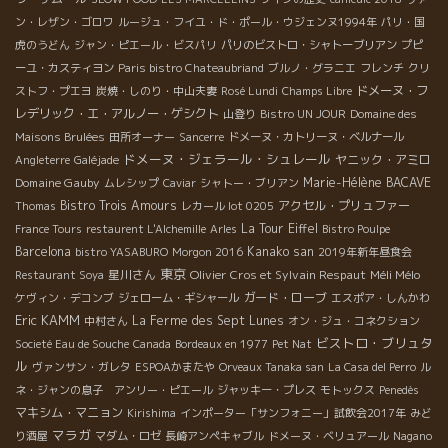
ン・レザン・ゴロワ
ルージュ・フイユ・ド・ポール・ウジェンヌ1994年
パリ・国
虎のうどん
ジャン・ピエール・ビスパリ
パリのビストロ・シャトーブリアン
プピ
ーユ・カスティヨン
Paris bistro Chateaubriand
ブルノ・グラニエ
フレンチ
クリ
ドメーヌ・フ
ストフ・プエヨ
炭焼・しのり・中山夫妻
Rosé Lundi
Champs Libre
レデリック・エ・アルノー・ゲシクト
山登り
Bistro UN JOUR
Domaine des
Maisons Brulées
田所オーナー
Sancerre
ドメーヌ・カトリーヌ・ベルナール
ドメーヌ・ジェラール・シュレール
ヤニック・アミロ
Angleterre
Galéjade
Domaine Gauby
Marie-Hélène BACAVE
ムレシップ
Caviar
シャトー・ブリアン
Bistro Trois Amours
アクセル・プリュファー
Thomas
レカール lot 0205
La Tour Eiffel
France Tours
restaurent L'Alchemille
Arles
Bistro Poulpe
Barcelona
Kanako san
bistro YASABURO
Morgon 2016
2019年新年昼食会
東京
星川さん
Olivier Cros et Sylvain Respaut
Méli Mélo
Restaurant Soya
ガード・ローブ
ケヴィン・デコンブ
ジェローム・ギシャール
エスポア・しんかわ
Eric KAMM
La Ferme des Sept Lunes
中村さん
オン・ジュ・コネクション
ビストロ・ブリュタ
Societé Eau de Souche
Canada
Bordeaux en 1977
Pet Nat
ル
ヴァンサン・ガレタ
ESPOAかまたや
Orveaux Tanaka san
La Casa del Perro
ル
ネ・ジャンの息子 アンリー・ピエール
ジャッキー・プレス
モトックス
Penedès
マキシム・マニョン
Kirishima
インポーター「サンフォニー」試飲会2017年
みど
マラガ
り酒屋
マダム・ロゼ
長崎アンペキャブル
ドメーヌ・ベリュアール
Nagano