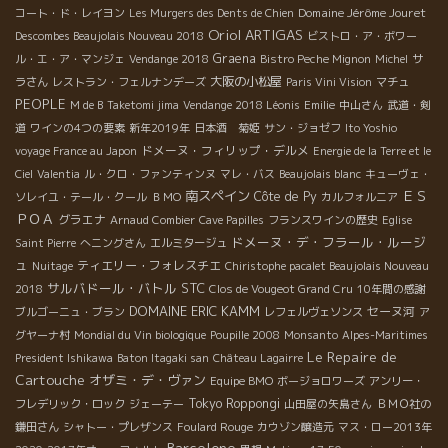
Domaine Jérôme Jouret
コート・ド・レイヨン
Les Murgers des Dents de Chien
Oriol ARTIGAS
Descombes Beaujolais Nouveau 2018
ビストロ・ア・ボワー
Graena
ル・エ・ア・マンジェ
Vendange 2018
Bistro Peche Mignon
Michel
サ
大阪の小松屋
ラさん
レストラン・フェルナンデーズ
Paris Vini Vision
マチュ
PEOPLE
M de B
Taketomi jima
Vendange 2018 Léonis
Emilie
中山さん
武道・剣
道
ワインの4つの要素
新年2019年
日本酒 菊姫
サン・ジョゼフ
Ito Yoshio
ドメーヌ・フィリップ・デルメ
voyage France au Japon
Energie de la Terre et le
Ciel
Valentia
ル・クロ・ファンティンヌ
マレ・バス
Beaujolais blanc
キューヴェ・
南スペイン
ＥＳ
Côte de Py
ソレイユ・テール・クール
ＢＭО
カルフォルニア
ＰＯＡ
グラエナ
Arnaud Combier
Cave Papilles
フランスワインの歴史
Eglise
ドメーヌ・デ・フラール・ルージ
Saint Pierre
へニングさん
エルミタージュ
ュ
ティエリー・フォレスチエ
Nuitage
Chiristophe pacalet Beaujolais Nouveau
サルバドール・バトル
STC
2018
Clos de Vougeot Grand Cru
10年間の感謝
DOMAINE ERIC KAMM
セーヌ河
ブルゴーニュ・ブラン
レフェルヴェソンス
ア
グヤーナ村
Mondial du Vin biologique
Poupille 2008
Monsanto
Alpes-Maritimes
Le Repaire de
President Ishikawa
Baton Itagaki san
Château Lagairre
Cartouche
オザミ・デ・ヴァン
Equipe BMO
ボージョロワーズ
アンリー・
Tokyo Roppongi
フレデリック・ロック
ジェーテー
山田屋の矢島さん
ＢＭＯ社の
鎌田さん
シャトー・プレザンス
Foulard Rouge
カウゾン醸造元
マス・ロー2013年