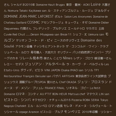
Loire
さん
シャルドネ2016年
Domaine Haut Brugas
東京・豊洲・AOKI
大園さ
ジョルディ
ん
Nomura Takaki
Kajikawa san
ル・スティアンゴルジュ・ルージュ
DOMAINE JEAN-MARC LAFOREST
ポルト
Salon Les Anonymes
Domaine de
COSMIC
Chateau Gaillard
アセンブラージュ
キューヴェ・オゼ
Domaine Didier
Dagueneau
竹間さん
フレデリック・プルタリエ
エールドゥロ
サカガミ
土田
モ
Cuvée Red
Chut ......Derain
Miyagawa san
Breze 11
シェフ・丈
Uemura san
ルゴン
Domaine des
コート・ド・ピィ
マリオン
ニースのオリヴィエ
Soulié
アラモン品種
マッシモとアントネッラ
ザ・コンコルド・ワイン・クラブ
リュペール・ルロワ
寿司職人・大田大介
オリヴァー
パリの自然派ワインバー
ブジ
リレール見本市
Nîmes
ーグのカキ
俊さん
ことり
レザン・ゴロワ
柳沼憲一さん
ジュリアン・アルタベール
レミー・セデス
ラ・カーヴ・ド・ベルヴィル
Les
Etats-Unis
ダヴィデ、ピエラ
VINI JAPON
Osaka IMAO san
シリル
TF1
Restaurateur français Daisuke san
パザパ
ARTISAN
東京自然ワイン大試飲会
ブ
ジュリ・ブロスラン
リュリウス
酒販グループESPOA
宮川さん
Chef OKADA
ド
メーヌ・デ・メゾン・ブリュレ
FRANCE FINAL
リオネル・ゴビー
Le Petit
Domaine
ロマネ・コンティ
AU P'TIT BON-HEUR
Matsuo chef
マテウス
LIN san
ビストロ・シンバ
オクセロワ・ナチュール2016
Pizzeria ROBA SERIA
Tokyo
Nagoya
Chatelet
エル・ルンベロ
ロマン店長
セレネ・ドメーヌ・シルヴェール・ト
モンペリエ
リシャール
cepage Aramon
ビストロ・プルプ
2018年収穫・リショー