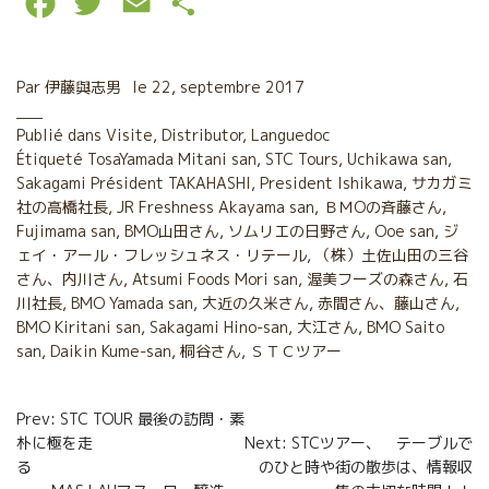
F
T
E
P
a
w
m
a
c
i
a
r
Par
伊藤與志男
le
22, septembre 2017
e
t
i
t
Publié dans
Visite
,
Distributor
,
Languedoc
Étiqueté
b
TosaYamada Mitani san
t
l
a
,
STC Tours
,
Uchikawa san
,
Sakagami Président TAKAHASHI
,
President Ishikawa
,
サカガミ
o
e
g
社の高橋社長
,
JR Freshness Akayama san
,
ＢＭОの斉藤さん
,
Fujimama san
,
BMO山田さん
,
ソムリエの日野さん
,
Ooe san
,
ジ
o
r
e
ェイ・アール・フレッシュネス・リテール
,
（株）土佐山田の三谷
k
r
さん、内川さん
,
Atsumi Foods Mori san
,
渥美フーズの森さん
,
石
川社長
,
BMO Yamada san
,
大近の久米さん
,
赤間さん、藤山さん
,
BMO Kiritani san
,
Sakagami Hino-san
,
大江さん
,
BMO Saito
san
,
Daikin Kume-san
,
桐谷さん
,
ＳＴＣツアー
Navigation
Prev: STC TOUR 最後の訪問・素
朴に極を走
Next: STCツアー、 テーブルで
de
る
のひと時や街の散歩は、情報収