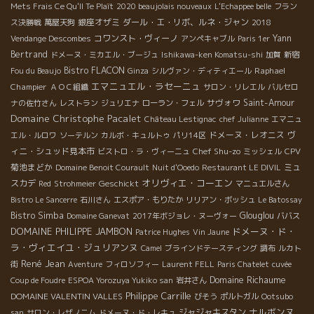
Mets Frais Ce Qu'Il Te Plaît
2020 beaujolais nouveaux
L'Echappee belle
フラン
銀座オザミ
ダール・エ・リボ、ルネ・ジャン
ス決勝戦
萬屋天狗
2018
コワンスト・ヴィーノ
Yann
Vendange Descombes
アンペキャブル
Paris 1er
Bertrand
ドメーヌ・ミカエル・ブージュ
Ishikawa-ken Komatsu-shi
加賀
新宿
Bistro FLACON
Raphael
Fou du Beaujo
Ginza
シルヴァン・ディティエール
エマニュエル・ラセーニュ
Champier
ＡＯＣ組織
サロン・リレエル
バルセロ
サヴォワ
Saint-Amour
ナの佐竹さん
レストラン
ジュリエナ
ローラン・フェル
Domaine Christophe Pacalet
Château Lestignac
chef Julianne
エマニュ
ドメーヌ・レオニス
ヴ
エル・ルロワ
ソーテルン
カルボ・キュルトゥ
パリ14区
ィニ・シュッド見本市
Chef Shu-zo
CPV
ビストロ・ラ・ヴィーニュ
ミッシェル
菊池まどか
ミュ
Domaine Benoit Courault
Nuit d'Ooedo
Restaurant LE DIVIL
オリヴィエ・コーエン
スカデ
Geschickt
Red
Strohmeier
マニュエルさん
Bistro Le Sancerre
石川さん
エスポア・もりたか
リリアン・ボッシュ
Le Batossay
Bistro Simba
Glouglou
Domaine Ganevat
2017年ボジョレ・ヌーヴォー
ババス
DOMAINE PHILIPPE JAMBON
ドメーヌ・ド・
Patrice Hughes
Vin Jaune
ラ・ヴィエイユ・ジュリアンヌ
Camel
ブラインドテースティング
調布
ルカト
René Jean
街
Aventure
フィロソフィー
Laurent FELL
Paris Chatelet
cuvée
Domaine Richaume
Coup de Foudre
ESPOA Yorozuya Yukiko san
岩井さん
Philippe Carrille
DOMAINE VALENTIN VALLES
びそう
ポルトガル
Ootsubo
ナルボンヌ
ジャジャキスタン
san
サロン・レザノニム
ドメーヌ・ド・レキュ