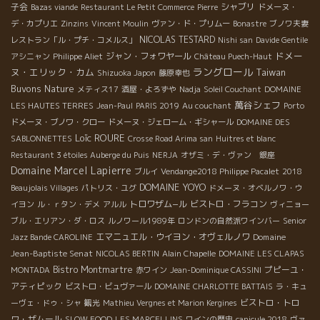
子会
シャブリ
Bazas viande
Restaurant Le Petit Commerce
Pierre
ドメーヌ・
デ・カプリエ
Zinzins
Vincent Moulin
ヴァン・ド・プリムー
Bonastre
ブノワ夫妻
NICOLAS TESTARD
レストラン「ル・プチ・コメルス」
Nishi san
Davide Gentile
ドメー
ジャン・フォワヤール
アシニャン
Philippe Aliet
Château Puech-Haut
ラングロール
ヌ・エリック・カム
Taiwan
Shizuoka Japon
藤原幸也
Buvons Nature
メティス17
酒屋・よろずや
Nadja
Soleil Couchant
DOMAINE
萬谷シェフ
LES HAUTES TERRES
Jean-Paul
PARIS 2019
Au couchant
Porto
ドメーヌ・ブノワ・クロー
ドメーヌ・ジェローム・ギシャール
DOMAINE DES
Loïc ROURE
SABLONNETTES
Crosse Road Arima san
Huitres et blanc
Restaurant 3 étoiles Auberge du Puis
NERJA
オザミ・デ・ヴァン 銀座
Domaine Marcel Lapierre
ブルイ
Vendange2018 Philippe Pacalet
2018
DOMAINE YOYO
Beaujolais Villages
パトリス・ユグ
ドメーヌ・オベルノワ・ウ
トロワザム−ル
ビストロ・フラコン
イヨン
ル・ｒタン・デメ
アルル
ヴィニョー
ブル・エリアン・ダ・ロス
ルノワール1989年
ロンドンの自然派ワインバー
Senior
エマニュエル・ウイヨン・オヴェルノワ
Domaine
Jazz Bande CAROLINE
Jean-Baptiste Senat
NICOLAS BERTIN
Alain Chapelle
DOMAINE LES CLAPAS
Bistro Montmartre
プピーユ・
MONTADA
赤ワイン
Jean-Dominique CASSINI
アティピック
ビストロ・ビュヴァール
DOMAINE CHARLOTTE BATTAIS
ラ・キュ
ビストロ・トロ
ーヴェ・ドゥ・シャ
観光
Mathieu Vergnes et Marion Kergines
ワ・ザムール
SLOW FOOD
LES MARCELLINS
ワインの歴史
canicule 2018
ヴァ