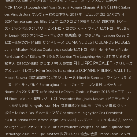
Nakamoto san
ワイン作家・リンさん
ラ・コリーヌ・アンスピレ
ESPOA
Alain Castex
MORITAKA
St Joseph
chef Youji Suzuki
Romain Chapuis
Salon
des Vins de Jura
オルヴォー社の田中さん
2017年 ビュルアゼロ
GAR'O'VIN
BOM Yamada san
Les filles
シェナ
ニクタロピ
1998年
NAHA
輪飲学園
ドメー
パリ・ビストロ・コワンスト・ヴィノ
ヌ・シャンベルタン
ビストロ・マルミッ
鹿児島
ト
Lenoir 1989
アントニー・ギックス
ラ・プラツ
Waingakuen
Corse
ラ
DOMAINE DES FOULARDS ROUGES
サンドリーヌ
ピエール家の7月14日祭
Julian Altaber
Mottox Osaka siège sociale
ビストロ「俊」
Henri-Pierre fils de
オザミの小
René Jean
Chef Kôtaro
マキシムス
London The Laughing Heart
GT
PHILIPPE PACALET
松さん
DESCOMBES
グラエナ村
大榮産業
47 リカーズ
Rémi Sédès
DOMAINE PHILIPPE VALETTE
アメリカ・オレゴン
Nakaminato
自然派試飲会ビオジョレーヌ
Midori Sakaya
Minette Sano san
ワイン・リタ
メ
Sakurajima
ーヌ・ド・ラ・ボルド
キューヴェ・ブー
レンヌ村
レベッカ
Le
和食
Nouvel An 2019
café-bistro Le Cristal
Canicule France 2018
ジャニエール
村
Pineau d'Aunis
星野リゾート社
Descombes Beaujolais Nouveau
ピエモンテ
ノ
Banyuls-sur-Mer
ートルダム寺院
猛暑継続2018年
ラ・プラッツ
貴腐
クリュ・
President
ボジョレ
Pas à Pas
ドメーヌ・マダ
Chambolle Musigny 1er Cru
FUJITA
Sendai
chef Jérôme Jaegle
フランス対ウルグアイ：２：１
中本さん
Konno
de Organ
ステファン・モラン
Paris restaurent Georges Cinq
Alliq Fujimoto san
Hermitage 2001
Mr.Fujiki
Mottox
世界ソムリエ協会の会長
France Canicule 37℃