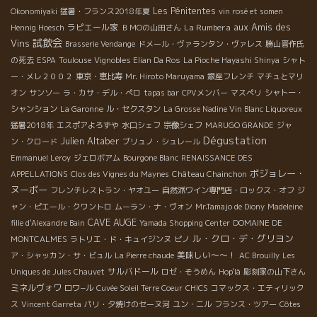
Les Pénitentes
Okonomiyaki
猛暑・フランス2018年夏
vin rosé et somen
aux Amis des
ラピエール家
La Rumbera
Hennig Hoesch
ＢＭОの山田さん
試飲会
Vins
Brasserie Vendange
ドメール・ヴァランタン・ヴァレス
勝山晋作氏
の死去
ESPA
Toulouse
Vignobles Elian Da Ros
La Pioche Hayashi Shinya
シャト
ー・メレ２００２
東京・恵比寿
Mr. Hiroto Maruyama
銀座フレンチ
マチュとマリ
オン
サンソー
ラ・カサ・デル・ぺロ
tapas bar
CPVメンバー
マスぺリ
シャトー・
シャンション
La Garonne
ル・セクスタン
La Grosse Nadine Vin Blanc Liquoreux
猛暑2018年
エスポアよろずや
水口シェフ
宗像シェフ
MARUGO GRANDE
ジャ
Dégustation
Julien Altaber
ン・クロード
ブリュノ・シュレール
Emmanuel Leroy
ジェロボアム
Bourgone Blanc
RENAISSANCE DES
ボジョレー・
APPELLATIONS
Clos des Vignes du Maynes
Château Chainchon
ヌーボー
フレンチレストラン・ヤオユー
自然派ワイン専門店・ロックス・オフ
ジ
ャン・ピエール・クワントロ
ムーラン・ナ・ヴォン
Mr.Tamajo de Diony
Madeleine
CAVE AUGE
fille d'Alexandre Bain
Yamada Shopping Center
DOMAINE DE
ル・クロ・デ・グリヨン
MONTCALMES
ラトリエ・ド・キュイジンヌ
ピノ
美味しい～～！
ア・シャッカン・サ・ビュル
La Pierre chaude
AC Brouilly
Les
サルバドール
Uniques de Jules Chauvet
ロゼ・そうめん
Hop'là
彫刻家の山下さん
ミネルヴォワ
ロワ−ル
Cuvée Soleil Terre Coeur
CHICS
コマックス・エティリック
ス
Vincent Garreta
パリ・夕焼けのセーヌ河
ユン・ニル
フランス・ツアー
Côtes