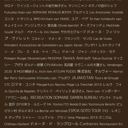
セロナ・ワインエージェントの佐竹裕子さん
サンシニャン
キタノセ店のシェフ
Fukuoka Imao-san
DOMAINE RENAUD BOYER
ブルグイユ
Les Anonymes
Invalide
ユグ・べゲ
ユンヌ・トランシュ
BMO Kiritani san
MARC
To-han Ishibashi san
キュイエット
アンジュヴァン
宮古島
OlivierJeantet
チーズフォンデュ
Mathilde
ドメーヌ・フィリッ
Soulié
マルク・ぺナベール
Vin italien
サカガミグループ
プ・ヴァレット
コルトン・
ドメーヌ・フランソワ・サンロ
Lac de Suwa
Président Association de Sommeliers au Japon
Xavier
ブレゼ11
レストラン「オ
ン・メ・フレ・ス・キル・トゥ・プレ」
ドメーヌ・ジャン・バティスト・セナ
Pompon Rouge
Yannick Amirault
Okonomiyaki PASEMIA
Tokyo Guinza
ティエ
リー・プゼラ
ボルドー夜景
CPVのKisho
名古屋
ラヴニールの大園さん
Vendanges
株式会社 オルヴォー
2020
ＢＭОの桐谷さん
Aichi ken ATSUMI FOODS
Harrys
JAJAKISTAN
Bar Paris
Katsuyama Shinsaku san
アルボワ
Tours de Groupe
ロマネ・コンチ
STC
Maupertuis Neyrou-Plage
La Trenchée 2016
レルヴ・フォ
ル
Quinta de Napoles
クリストフ・ペイリュス
紀子さん
Tanii-san
インポーター
RECREATION
DOMAINE DAMIEN BUREAU
「アヴニール社」
ゲシクト
マルセ
ル
金沢
2018年ラ・ルミーズ
Mr. Yoshio ITO
Kendo 8 dan Yoshimura Kenichi
ピュ
ESPOA GOTO TOUR
ピラン村
ボルドネス
La Bestia
vin Venskab
クロ・レオニ
ヌ
ホップラ
シャトー・シュヴァル・ブラン
Sena
Margaux 2016
カニグ山
ドメーヌ・ド・ラングロール
Corbieres
Château Gaillard
Restaurant En