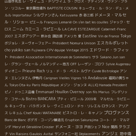
レ・ヴィニュ・ドリヴィエ
山晋作死去
ラ・グロス・ナディンヌ・ヴァン・ブラ
BAPTISTE COUSIN
ン・リコルー
東京築地場外
キューヴェ・ル・ラン・デュ・メ
ドメーヌ・マルセ
シルヴァンさん
ルル
Importateur
Katsuyama
赤
弥三郎
ル・リショー
ピエール
François Lemarié
On s'en bat les couilles
ジャック・セ
ニーム
カミーユ・ラピエール
ロス
LA CAVE ESTEZARGUE
Cabernet-Franc
Tokyo
エスポアツアー
Eastline
2007
飲み会
諏訪湖
アメリカ
愛
Vin de France
エスカルポレット
Président Nomura Unison
ボジョレ・ヌーヴォーフェアー
エドワード・ラフィッ
cho yukiko san
Fujiwara
CPV équipe
Vintage 2015
ト
Président Association Internationale de Sommeliers
サラ
Sakano Jun san
レ・グラン・ヴェール
ノルマンディー地方
OFF
レーザン・ゴロワ
Sylvie Augereau
Prieure Roch
ディオニー
リュ・ド・ラ・ペスト
ルヴァ
Cuvée Bistrologie
アン
Andalousie
ヌ・エレンヌさん
伊勢丹
Carignan Vieilles Vignes 16
福岡の黄ちゃ
ん
Tokyo Ota-ku
Paris République
メゾン・ジョンヌ
ALLIQ Hamada President
Emmanuel Houillon Overnoy
ピノ・ドゥニス品種
son fils Marius
フレデリッ
Bistro BIANCARA
ク・コサール
プティ・ピエール
2009年 マルセル・ラピエー
ル
キューヴェ・バラガンヌ
レ・ヴィニュロン・ドゥ・リレエル
ロランス・アリア
プロヴァンス
Chef Kouki WATANABE
ビストロ・レ・キャノン
ス
レキュム
Blanc de Blanc
ボデガ・コーゾン醸造元
Eruption Sakurajima
コート・ド・マルマ
ドメーヌ・ヨヨ
Nice
タラゴ
ンデ
Meryl et Géraldine Croizier
戸田シェフ
関西
アンジェ
地中海
ナ
Vin Raisins Gaulois
Avital
サンフォニー社
Déplacements