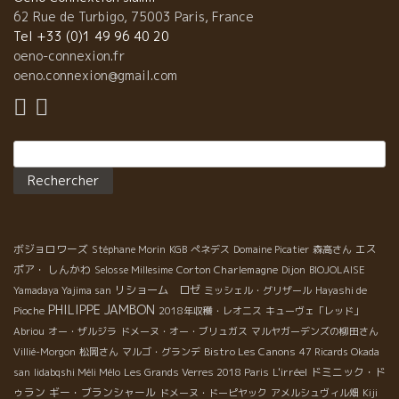
62 Rue de Turbigo, 75003 Paris, France
Tel +33 (0)1 49 96 40 20
oeno-connexion.fr
oeno.connexion@gmail.com
Rechercher :
ボジョロワーズ
エス
Stéphane Morin
KGB
ぺネデス
Domaine Picatier
森高さん
ポア・ しんかわ
Corton Charlemagne
Selosse Millesime
Dijon
BIOJOLAISE
リショーム ロゼ
Yamadaya Yajima san
ミッシェル・グリザール
Hayashi de
PHILIPPE JAMBON
Pioche
2018年収穫・レオニス
キューヴェ「レッド」
Abriou
オー・ザルジラ
ドメーヌ・オー・ブリュガス
マルヤガーデンズの柳田さん
Bistro Les Canons
Villié-Morgon
松岡さん
マルゴ・グランデ
47 Ricards Okada
L'irréel
ドミニック・ド
san
Iidabqshi Méli Mélo
Les Grands Verres 2018 Paris
ゥラン
ギー・ブランシャール
ドメーヌ・ドーピヤック
アメルシュヴィル畑
Kiji