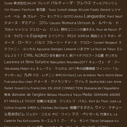
パルティーダ・クレウス
Suwa
株式会社JALUX
フレッド
ヴィルフランシュ
Festivin
Vin Picoeur
寿司屋・Yuzu
Sumoll cépage
Atsumi Foods
Gerard
レシャ
Languedoc
GOTO Akiko
ッペ・ベル 赤
ガルド・フー
モンブラン
Pont Neuf
Nomura Unison
ドメーヌ・ダミアン・コクレ
ル・ルペール・ド・
Cauzon
カルトゥッシュ
ジェローム・ジュレ
野村ユニソンの藤木さん
Pour de Raisin
ア
Espagne
ド
ンヌ・ラピエール
エイリアン・ダロス
SOPEXA
岡田シェフ
チボー
メーヌ・ローラン・バルツ
フルーリー
ドメーヌ・アミロー
Syivain Respaut
ス
テファニー・ルッセル
Aguyana
Georges Lemarié
いまでや
La Nuit de Tokyo
ミレ
CYRIL ALONZO
ジム２０１７
世を動かす人
新アイデアのブース位置
オリオル
Laurence et Rémi Dufaitre
Beaujolais Nouveau2017
キューヴェ・デ・フー
Yokohama Midori-ku
キューヴェ・マルセル
2017年の収穫情報
ワインバー「ル・
九州
サンセール」
クロ・レオニン
BMO Kiritani]
Les Armières
Paris Notre Dame
ドメーヌ・ヴァランタン・ヴァレス
Iwata Koki san
Fukuoka Kou-chan
Anne
Domaine de l’Aiguelière
Paillet
Grand Cru Frankstein
EN JOUE CONNECTION
domaine de l'anglore
Medoc
熊本
Bâteau Mouche à Tokyo
DOMAINE ANDRE
ET MIREILLE TISSOT
収穫20年記念・クリストフ・パカレ
Port du Thon
Julie
La
後藤アキ子さん
ヴァン・ナチュー
Colline Inspirée
川村さん
Chateau Restignac
ル見本市ビム
マス・ぺリセール
ジュスト・シエル
オビ・ワイン
竹澤さん
La
Cadette
Feu Katsuyama
カーエム３１
ブー・デュ・モンド
Tokyo Setagaya-ku