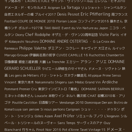
イン見本市・
L'AUNIS ETOILE
サイント・ヴィクトワール山
ミレジム・ビオ2018
La Tortuga
ドメーヌ・ド・モンカルメス
Acignan
リュショット・シャンベルタン
Eric Pfifferling
Denis Pesnot
自然エネルギーの畑
ブルイイ2017
南フランス
Football COUPE DE MONDE 2018
Florian Looze
コンフィアンサ2016
藤木さん
京
橋ランチ
ボルドー1977年
TAKI BAKE
Event du Vin Nature au Japon
ニコラ・ベ
Chef Rodolphe
Visite Paris
ルタン
Diony
オザミ・デ・ヴァン20周年記念
イオ
DOMAINE ANDRE OSTERTAG
デ
Kobayashi Yasuhiro
・ G
La Croix des
Philippe Valette
ダミアン・コクレー
Rameaux
キャヴィア
大江さん
ルイック
Marugo Groupe
伊藤與志男の哲学
CUVEE CAMILLE 16
Ruchottes Chambertin
アラン・アリエ
DOMAINE
宗像康雄
銀座三越新館
大鵬
La Trenchée
エミリー
GERARD SCHUELLER
ラピエール研修生のセイヤさん
ドメーヌ・リヴァトン
映
画
Les gens de Métiers
パリ・シャトレ
ガヌヴァ醸造元
Atypique
Prime Senso
Ardèche
Vincent
東京六本木
Nakaminato Shigeru san
Médoc Grand Vin
Pommard Premier Cru
東京ワインビストロ「葡呑」
DOMAINE SARNIN BERRUX
CHAT
ミネットの鈴木さん
Loucate
本物ワイン
ネルハ
磯次郎
収穫2018年・アリ
Vendange 2018 Dominique Derain
ゴテ
Poulille Castillon
日酒販ツアー
Bistro de
Komatsuya san
pensee
Si nous parlions Carignan
シュッ・・・・・ドゥラン
ポ
Axel Prϋfer
ン・ト・シャンジュ
Gilles Azam
ソミュール
ブノワ
L'Angevin
シル
Guy
ベール・トリシャールのヌーヴォー
Sans Temps
サーヴィスのアナ
ドメーヌ・
Blanchard
竹ちゃん
Pinot Noir 2016
Pot d'Anne
Tavel Vintage 15