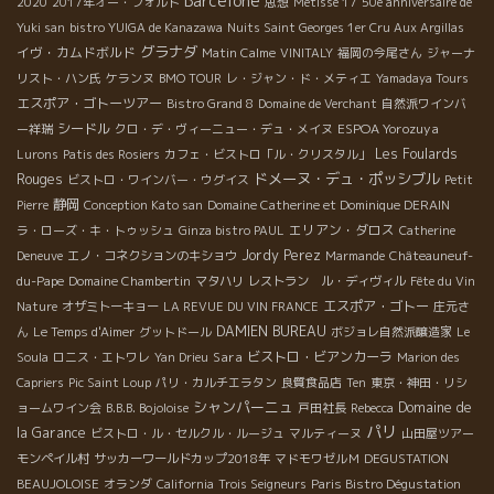
Barcelone
2020
2017年オー・フォルト
思想
Metisse 17
50e anniversaire de
Yuki san
bistro YUIGA de Kanazawa
Nuits Saint Georges 1er Cru Aux Argillas
グラナダ
イヴ・カムドボルド
Matin Calme
VINITALY
福岡の今尾さん
ジャーナ
リスト・ハン氏
ケランヌ
BMO TOUR
レ・ジャン・ド・メティエ
Yamadaya Tours
エスポア・ゴトーツアー
Bistro Grand 8
Domaine de Verchant
自然派ワインバ
シードル
ESPOA Yorozuya
ー祥瑞
クロ・デ・ヴィーニュー・デュ・メイヌ
Les Foulards
Lurons
Patis des Rosiers
カフェ・ビストロ「ル・クリスタル」
ドメーヌ・デュ・ポッシブル
Rouges
ビストロ・ワインバー・ウグイス
Petit
静岡
Pierre
Conception Kato san
Domaine Catherine et Dominique DERAIN
エリアン・ダロス
ラ・ローズ・キ・トゥッシュ
Ginza bistro PAUL
Catherine
Jordy Perez
Deneuve
エノ・コネクションのキショウ
Marmande
Châteauneuf-
du-Pape
Domaine Chambertin
マタハリ
レストラン ル・ディヴィル
Fête du Vin
エスポア・ゴトー
Nature
オザミトーキョー
LA REVUE DU VIN FRANCE
庄元さ
DAMIEN BUREAU
ん
Le Temps d'Aimer
グットドール
ボジョレ自然派醸造家
Le
Sara
ビストロ・ビアンカーラ
Soula
ロニス・エトワレ
Yan Drieu
Marion des
Capriers
Pic Saint Loup
パリ・カルチエラタン
良質食品店
Ten
東京・神田・リシ
シャンパーニュ
Domaine de
ョームワイン会
B.B.B. Bojoloise
戸田社長
Rebecca
パリ
la Garance
ビストロ・ル・セルクル・ルージュ
マルティーヌ
山田屋ツアー
モンペイル村
サッカーワールドカップ2018年
マドモワゼルＭ
DEGUSTATION
BEAUJOLOISE
オランダ
California
Trois Seigneurs
Paris Bistro Dégustation