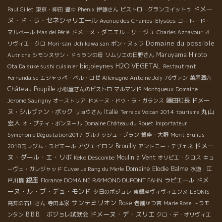
ドメー
Paul Gillet
東京・神田
豊中
Phenix
伊藤さん
ビストロ・グランユイットゥ
ヌ・ド・ラ・セネシャリエール
Avenue des Champs-Elysées
コート・ド・
ドメーヌ・ダニエル・サージュ
マルペール
Mas del Périé
Charles Aznavour
オ
Domaine du possible
リヴィエ・クロ
Mori-san
Uchikawa san
ポン・ヌッフ
Maruyama Hiroto
Autriche
シモンヌサン・ドゥランの母
ソムリエの日野さん
biojoleynes
H2O VEGETAL
Ota Daisuke sushi cuisinier
Restautrant
Fernandaise
エシャッペ・ベル・ロゼ
Allemagne
Antoine Joly
76ヴァン
萬屋酒店
Château Poupille
小松屋さんのビストロ
マルマンド
Montgueux
Domaine
藤田社長
ドメー
Jerome Saurigny
オーストリア
ドメーヌ・ドゥ・ラ・ガランス
丸山
ヌ・シルヴァン・ボック
Italie
リョウさん
Terre de Volcan 2014
tourisme
宏人
オ・プティ・ボンヌール
Domaine Château du Rouet
Importateur
Symphonie Dégustation2017
グルナッシュ・ブラン
銀座・大野
Mont Brulius
ドメー
アヴェイロン
Brouilly
2018ミレジム・ラピエール
アントニー・テヴェネ
ヌ・ダール・エ・リボ
Keke Descombe
Moulin à Vent
オリビエ・クロス
キュ
Domaine Elodie Balme
ーヴェ・ガレジャッド
Cuvee Le Rang du Merle
水道・江
銀座
ドメ
DOMAINE RAYMOND DUPONT FAHN
ラピエール
戸川橋
Florance
ーヌ・ル・ブ・デュ・モンド
夕日のボジョレ
東銀座ヴィヴィエンヌ
LEONIS
サンテミリオン
Rose
高知の石川さん
寺田本家
老舗かつ吉
Marie Rose
トラモ
ドメーヌ・デ・スリエ
B.B.B. ボジョレ試飲会
ンタン
クロ・デ・オリヴィエ