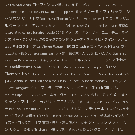
ロゼワイン
Bistro Aux Amis
天と地のエネルギー
ビストロ・ポール・ベール
ドメーヌ・フィリップ・ジ
Philippe Maffre
histoire de Bistros de Vin Nature
ャンボン
ジュリ
トマ
Yorozuya
Shonan
Vini Sud Montpellier
セロス・ミレジム
ルペール・ド・カルトゥッシュ
La Petite cuvée Cailloutine
Le Layon
東京の
リョウさん
eclipse lunaire totale 2018
ドメーヌ・ドゥ・ヴィーニュ・デュ・マイ
ンヌ
オー・ラングドックのロックブラン村
シューディスト
オビ・ワイン・ケノビ
ヨヨ
cidre
ュル
マルゴグループ
La Vierge Rouge
北欧
美人
Tokyo Mitaka
ラ・
リュノット醸造元
Takayama san
天・地・葡萄木・人
LESTIGNAC
Aki
Sushi et
Tokyo
Sashimi
Kitahara san
チャリティー
エマニュエル・ジブロ
フェニックス
Musashikoyama
Bistro
MAREE BASSE
En Mets fais ce qu'il te plait
Chambre Noir
L'Echappee belle rosé
Paul Bocuse
Domaien Marcel Richaud
シャ
シノン
トレ
Sophia Bauchet
Village Arbois Pupillin
Iode
Coupe de Monde 2018
ドメーヌ・ラ・プティット・べニューズ
中山良則さん
Cuvée Baragane
ドメーヌ・
Mouressipe
ラ・プティトゥ・キューヴェ・カイウティヌ
シルーブル
ジャン・クロード・ラパリュ
モニカさん
ドメーヌ・ラファエル・バルトゥッ
ビュヴォン・ナチュール
チ
Echezeaux Grand Cru
エイロール
エスポアよろず
やユキ子さん
収穫2016
リムー
Bonne Année 2019
レストラーダ地域
ワインカヴ
ジャン・フランソワ・ニッ
ィスト・ロックス・オフ
東京・渋谷・高太郎さん
ク
リショー
Sylère Trichard
中湊しげる さん
パッション
クロ・ド・ヴージョ