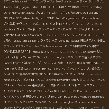
37℃
Le Balaise lot 1417
ニュイタージュ
シークレット・パーティー
ジル・アザム
Dard et Ribo
Tokyo Tsukiji-jogai
Bistro LA REGARADE
Crozes-Hermitage
Trois Amours
2016
France Gonzalvez
ブリュノ・シュレール
Uemura chef
BIOJOLAISE
Chateau Restignac
LEONIS
Suido Edogawabashi
Pompon Rosé
タヴェル
ビストロ・シンバ
VINISUD
ポンポン・ロゼ
ラ・カーブ・アピコル
Philippe
Jeroboam
ク・ド・フードル
アントワーヌ・エ・ローランス・ジョリ
Valette
Mathieu et Marion
ザ・コンコルド・ワイン・クラブ
ビストロ・フラコン
ラ・ランベラ
2号店
Restaurant LE DIVIL
Domaine Picatier
門脇紀子さん
夕日の
ボジョレ
ステファニー・ルッセル
Takayama san
アノニム自然派ワイン見本市
ジュ
DOMINIQUE DERAIN
寺田本家
オリヴィエ・クロ
シャリバリ
Clos Baquey
ラ
レンヌ村
Le Tagine
GT
Bistro Soif
キューヴェ・バラガンヌ
酒屋・よろずや
パルティーダ・クレウス
Saperli Popet
作家・リンさん
BIM
東京世田谷区・ナ
Yuki san
カモトさん
長崎
Les Armières
Nora
アンヴァリッド
カウゾン醸造元
ボ
ジョレワイン全体の大試飲会サロン
LE BARATIN
クリスト・パカレ
closerie des
リヨン
moussis
パリ・ビストロ・マルゴ
Sancerre Kawamura san
プリム・サンソ
東京武蔵小山
質販スーパー
ビストロ・トロワ・ザムー
47 Ricards Okada san
ラモンさん
ル
Avec le Temps
Le Soula
NICOLAS BERTIN
ドメーヌ・ラファエ
Ryo-san
ル・バルトゥッチ
野崎ワインショップ
Brave Margo
Vignoble Energique
Chef Rodolphe
Domaine Jérôme
メゾン・ジョンヌ
Marie-lo de l'Anglore
Jouret
料理人ユウジさん
Pas à Pas
東京・広尾
ブリュノー・シュラー
コトー・デ