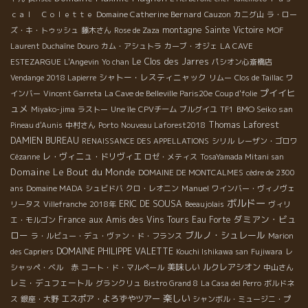
Domaine Catherine Bernard
ｃａｌ Ｃｏｌｅｔｔｅ
Cauzon
カニグ山
ラ・ロー
montagne Sainte Victoire
ズ・キ・トゥッシュ
藤木さん
Rose de Zaza
MOF
Laurent Duchaîne
Douro
カム・アシュトラ
カーブ・オジェ
LA CAVE
Le Clos des Jarres
ESTEZARGUE
L'Angevin
Yo chan
パシオン心斎橋店
シャトー・レスティニャック
Vendange 2018 Lapierre
リムー
Clos de Taillac
ワ
プイイヒ
インバー
Vincent Garreta
La Cave de Belleville Paris20e
Coup d'folie
ュメ
BMO Seiko san
Miyako-jima
ラストー
Une île
CPVチーム
ブルグイユ
TF1
Thomas Laforest
Pineau d'Aunis
中村さん
Porto
Nouveau Laforest2018
DAMIEN BUREAU
RENAISSANCE DES APPELLATIONS
シリル
レーザン・ゴロワ
レ・ヴィニュ・ドリヴィエ
Cézanne
ロゼ・メティス
TosaYamada Mitani san
Domaine Le Bout du Monde
DOMAINE DE MONTCALMES
cèdre de 2300
Manuel
ans
Domaine MADA
シュビドバ
クロ・レオニン
ワインバー・ヴィノヴェ
ボルドー
ERIC DE SOUSA
リータス
Villefranche
2018年
Beeaujolais
ヴィリ
ダミアン・ビュ
France
aux Amis des Vins Tours
Eau Forte
エ・モルゴン
ロー
ブルノ・シュレール
ラ・ルビュー・デュ・ヴァン・ド・フランス
Marion
DOMAINE PHILIPPE VALETTE
des Capriers
Kouchi Ishikawa san
Fujiwara
レ
美味しい
ルクレアシオン
シャッペ・ベル 赤
コート・ド・マルペール
中山さん
レミ・デュフェートル
グランクリュ
Bistro Grand 8
La Casa del Perro
ボルドネ
楽しい
エスポア・よろずやツアー
ス
銀座・大野
シャンボル・ミュージニ・プ