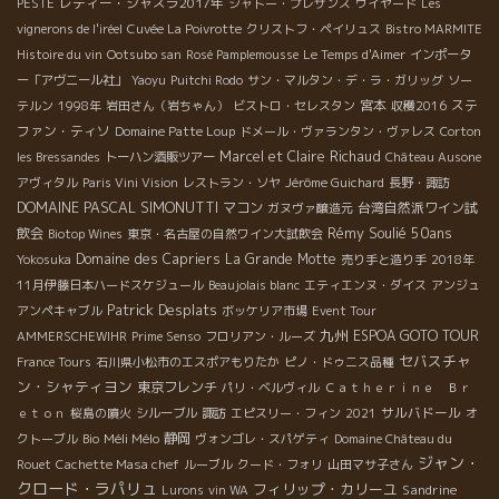
レディー・シャスラ2017年
PESTE
シャトー・プレザンス
ウイヤード
Les
vignerons de l'iréel
Cuvée La Poivrotte
クリストフ・ペイリュス
Bistro MARMITE
Histoire du vin
Ootsubo san
Rosé Pamplemousse
Le Temps d'Aimer
インポータ
ー「アヴニール社」
Yaoyu
Puitchi Rodo
サン・マルタン・デ・ラ・ガリッグ
ソー
宮本
ステ
テルン
1998年
岩田さん（岩ちゃん）
ビストロ・セレスタン
収穫2016
ファン・ティソ
Domaine Patte Loup
ドメール・ヴァランタン・ヴァレス
Corton
Marcel et Claire Richaud
les Bressandes
トーハン酒販ツアー
Château Ausone
アヴィタル
Paris Vini Vision
レストラン・ソヤ
Jérôme Guichard
長野・諏訪
DOMAINE PASCAL SIMONUTTI
マコン
台湾自然派ワイン試
ガヌヴァ醸造元
Rémy Soulié 50ans
飲会
Biotop Wines
東京・名古屋の自然ワイン大試飲会
Domaine des Capriers
La Grande Motte
Yokosuka
売り手と造り手
2018年
11月伊藤日本ハードスケジュール
Beaujolais blanc
エティエンヌ・ダイス
アンジュ
Patrick Desplats
アンペキャブル
ボッケリア市場
Event Tour
九州
ESPOA GOTO TOUR
AMMERSCHEWIHR
Prime Senso
フロリアン・ルーズ
セバスチャ
France Tours
石川県小松市のエスポアもりたか
ピノ・ドゥニス品種
ン・シャティヨン
東京フレンチ
パリ・ベルヴィル
Ｃａｔｈｅｒｉｎｅ Ｂｒ
サルバドール
ｅｔｏｎ
桜島の噴火
シルーブル
諏訪
エピスリー・フィン
2021
オ
Méli Mélo
静岡
クトーブル
Bio
ヴォンゴレ・スパゲティ
Domaine Château du
ジャン・
Rouet
Cachette Masa chef
ルーブル
クード・フォリ
山田マサ子さん
クロード・ラパリュ
フィリップ・カリーユ
Sandrine
Lurons
vin WA