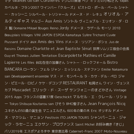
Corbieres
Go san
オザミの小松さん
マダ
Vacances
マグロの漁港
ペグ
tapas
カベルネ・フラン2007
ワインバー「クルーズ」
ビストロ・ポール・ベール
シャト
オリオル・ア
ー・カッシーニ
シルベール・トリシャール
ドメーヌ・ド・レキュ
ルティギャス
Aux Amis
ソントル
マルゴー
ヴィニョブル・エリオン・ダ・ロ
Jordy
ス
鮨
Domaine Mikael Bouges
Reino
ドメーヌ・ラゲール
モーリ
2018
Beaujolais Villages
VINI JAPON
ESPOA Kamataya
Sylère Trichard
Cuvée
aux Amis des Vins
Plussard
ドイツ
ドメーヌ・リリアン・ボシェ
Jus de
Domaine Charlotte et Jean Baptiste Sénat
Raisins
世界ソムリエ協会の会長
Escarpolette
Mathieu et Camille
Guy et Thomas Jullien
Tentation
Lapierre
Bistro
Les filles
台北在住の加藤さん
シャトー・ロックフォール
BIANCARA
ローラン・フェル
ジャン・ミッシェル・ステファン
Emilie
Nakamura
san
Développement ensemble
マス・ド・モンペール
ラ・カサ・デル・ぺロ
ジャ
RESTAURANT
ン・ピエール・ロビノ
ケケ・デコンブ
松岡さん
ワイン・ヴェンス
Muscadet
エリック・ド・スーザ
サンフォニーのまどかさん
カブ
Vintage
Geschickt
マルセル・エ・クレール・リショ
2015
Apps
フランスの猛暑37度
Jean François Nicq
ー
Tokyo Shibuya Koutarou san
びそう
BMO聖子さん
ドメー
ユキさんの50歳の誕生会
マニュエルさん
600年の栗の木
Eric
オリオル
ヌ・マクシム・マニョン
Festivin
シャンパ－ニュ・ジャ
ITO JAPON TOURS
ック・ラセ－ニュ
エクサン・プロヴァンス
Saint Michel
お好み焼き「きじ」
パリ2019年
エスポアよろずや
東京恵比寿
Cabernet-Franc 2007
Moto-Nouveau