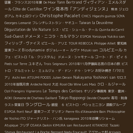
Yann Bertrand
ヴィヴィアン・エメルスダ
猛暑・フランス2018年夏
De Moor
ワイン見本市「アンディジェンヌ」
ール
Côte de Castillon
熊本
ジェロ
Christophe Pacalet
ボアム
カキと白ワイン
CHICS
Higashi guinza SOYA
Taiwan la Deuxième
Georges Lemarié
フレンチレストラン・ヤオユー
Dégustation de Vin Nature
シス・ピエ・シュール・テール
Quinta do Carril
Sud-Ouest
ドメーヌ・ニコラ・カルマラン
ESPOA Yorozuya Yukiko san
フィリップ・ヴァイス
ピエール・アリエ
TOUR REBECCA
Philippe Alliet
愛知県
Biodynamie
コルビエール
渥美フーズ
ボジョレーォー
ルヴァ
Mizuki san
カ
コート・ド・ピィ
フェ・ビストロ「ル・クリスタル」
ドメーヌ・シャモナール
6
ユキさん
Pieds sur Terre
Trois Seigneurs
2018年11月伊藤與志男の日本の旅
ビス
トロ・マルミット
レ・ミュルジェ・デ・ドン・ドゥ・シヤン
お好み焼き「パセミ
Nakayama Yoshinori san
ア」
Aichi ken ATSUMI FOODS
Julien Derain
セロス
クロ・ルジャール
2018年皆既月食
Ardeche Nord
大近
Rosé Obi Wine
Les Maù
Le Temps des Cerises
Ozil Frangins Vignerons
オリゾン事務局
東京・豊洲・
Tokyo Roppongi
AOKI
Domaine de Chateau Gaillard
Davide Chapelle
寿司・刺身
ラングロール
ラスト営業日
銀座 ６
ビストロ・ペシェミニヨン
酒販グループ
ESPOA
Pont Neuf
渥美フーズ
マリオン
Pierre fils d'Alexandre Bain
Philosophie
de Yoshio ITO
ジャーナリスト・ハン氏
kanagawa
2018年収穫リショーム
Atypique
フリダ
OSAKA Daikin KIMURA san
Restaurant KITANOSE
Tazaki
Shinya
Restaurant La Pioche
Bernard Nady Foucault
アグヤーナ村
écrivain