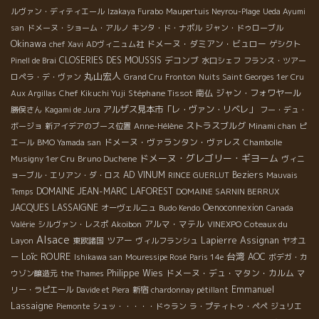
ルヴァン・ディティエール
Izakaya Furabo
Maupertuis Neyrou-Plage
Ueda Ayumi
san
ドメーヌ・ショーム・アルノ
キンタ・ド・ナポル
ジャン・ドゥローブル
Okinawa
ドメーヌ・ダミアン・ビュロー
chef Xavi
ADヴィニュム社
ゲシクト
CLOSERIES DES MOUSSIS
デコンブ
Pinell de Brai
水口シェフ
フランス・ツアー
丸山宏人
ロペラ・デ・ヴァン
Grand Cru
Fronton
Nuits Saint Georges 1er Cru
Stéphane Tissot
南仏
ジャン・フォワヤール
Aux Argillas
Chef Kikuchi Yuji
アルザス見本市「レ・ヴァン・リベレ」
勝俣さん
Kagami de Jura
フー・デュ・
ストラスブルグ
ボージョ
新アイデアのブース位置
Anne-Hélène
Minami chan
ピ
ドメーヌ・ヴァランタン・ヴァレス
エール
BMO Yamada san
Chambolle
ドメーヌ・グレゴリー・ギヨーム
Bruno Duchene
Musigny 1er Cru
ヴィニ
AD VINUM
Beziers
ョーブル・エリアン・ダ・ロス
RINCE GUERLUT
Mauvais
DOMAINE JEAN-MARC LAFOREST
Temps
DOMAINE SARNIN BERRUX
JACQUES LASSAIGNE
Oenoconnexion
オーヴェルニュ
Budo Kendo
Canada
アルマ・マテル
Valérie
シルヴァン・レスポ
Akoibon
VINEXPO
Coteaux du
Alsace
ツアー
Lapierre
Assignan
Layon
東欧諸国
ヴィルフランシュ
ヤオユ
Loïc ROURE
台湾
AOC
ー
Ishikawa san
Mouressipe Rosé
Paris 14e
ボデガ・カ
Philippe Wies
ドメーヌ・デュ・マタン・カルム
ウゾン醸造元
the Thames
マ
Emmanuel
リー・ラピエール
Davide et Piera
新宿
chardonnay pétillant
Lassaigne
Piemonte
シュッ・・・・・ドゥラン
ラ・プティトゥ・ペペ
ジュリエ