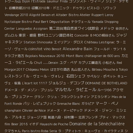
コワンスト・ヴィーノ
トワール山
Dijon
l'Estrada
saumur
Frida
シェフ・タケモ
ト
収穫時期2018
収穫2018年・ドミニック・ドゥラン
ビストロ・ソワッフ
Vendange 2018 Aligoté Derain et Altaber
Bistro Atelier
Ruppert Leroy
Bistro Paul Bert Dégustation
Nyctalopie
テラヴェール
Yamada Shopping
第二回台湾自然派ワイン試飲会
メドック
Center
Languedoc Assignan
谷井さん
東京・銀座
野村ユニソン諏訪本社
ジャジ
ポムロル
Concorde
ＢＭОの桐谷さん
ャキスタン
Station Shinosaka
エイリアン・ダロス
Château Lestignac
ラ・ミ
Alexandre Bain
coinstot vino
ーゾ・ヴェール
Benoit
フェールド・サン１６
Bojolais Nouveaux 2018
カミ
タラゴナ地方
Mont Blanc
châtaignier de 600 ans
ーユ・ラピエール
ユグ・べゲ
Chut ......Derain
カプリエ醸造元
小松さん
Red
Morgon2017
Châpeau Melon
はせがわ酒店
丸山宏人さん
Bâteau Mouche à Tokyo
石田シェフ
レストラン「ル・ヴェール・ヴォレ」
サぺルリ・ポペット
キュー
ジョルジュ・デコンブ
ヴェ・桜島
L'écart lot 1117
DOMAINE DE BOTHELAND
マルセル・ラピエ－ル
アクセ
ドメーヌ・デ・メゾン・ブリュレ
ルーツ66
ル・プリュファー
グラン・クリュ・フランクシュタイン
アエラシオン
Mas de la
マーク・ペノ
Font Ronde
パリ・レピュブリック
Grenache Blanc
ガラピア
Olivier de Nice
ドメーヌ・ジャン・ミシェ
shanghain
ドメーヌ・ドーピヤック
ル・アルキエ
ジョージア国
剣道八段・好村兼一
北浜フレンチ
プティ・マックス
Domaine de la Sénèchalière
film
Beier 2016
イオデ
Hayashi de Pioche
クマちゃん
Paris bistro Roba Seria
ラ・プティトゥ・キューヴェ・カイウティヌ
シ