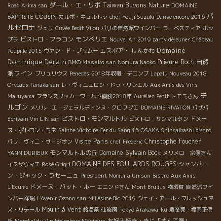
ダール・エ・リボ
Taiwan Buvons Nature
DOMAINE
Road Arima san
バ
BAPTISTE COUSIN
カルボ・キュルトゥ
chef Youji Suzuki
Danse encore 2016
ルセロナ
ジュリ
Cuvée Bedit Vilou
パリの自然派ワインバー
ラ・ベスティア
ホッ
モンペリエ
ビストロ・フラコン
プラ
Nouvel An 2019 party déjeuner
Château
Domaine
エスポア・ しんかわ
Poupille 2015
ヴァン・ド・プリムー
Dominique Derain
自然
BMO Masako san
Prieure Roch
Nomura Naoko
派ワイン
ブリュリウス
Penedès
2018年収穫・デコンブ
Lapalu Nouveau 2018
Orveaux Tanaka san
レ・ヴィニュロン・ドゥ・リレエル
Aux Amis des Vins
モ
Maruyama
フランスサッカーワールド優勝2018年
Aurélien Petit
トモミさん
ルゴン
メリル・エ・ジェラルディンヌ・クロワジエ
DOMAINE RIVATON
パザパ
ビストロ・モンマルトル
Ecrivain Vin LIN san
ビストロ・サンマルタン
ドメー
ヌ・ポトロン・ミネ
Sainte Victoire
Fer du Sang 16
OSAKA Shinsaibashi bistro
Visite Paris
Christophe Foucher
パリ・ヴィニ・ヴィジオン
chef Frederic
Domaine Sylvain Bock
モンマルトルの丘
YANN DURIEUX
メリメロ 宗像さん
DOMAINE DES FOULARDS ROUGES
シャンパー
イクザヴィエ
Rosé Grigri
ン・ジャック・ラセーニュ
Président Nomura Unison
Bistro Aux Amis
ドメーヌ・パット・ルー
L'Ecume
エニンドさん
Mont Brulius
横須賀
自然派ワイ
ンバー祥瑞
L'Avenir Ozono san
Millésime Bio 2019
ジェイ・アール・フレッシュネ
Moulin à Vent
ス・リテール
銘酒祭
仙巌園
Tokyo Arakawa-ku
農業家・福岡正信
お好み焼き・きじ「さんて寛」
氏
Mondial du Vin biologique
Maximus