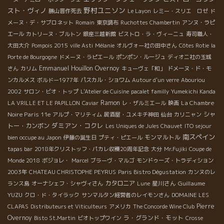
野村ユニソン
スト・ヴィノ
勝山晋作死去
Le Layon
レミー・スリエ ロゼ
ド
メーヌ・デ・サブロネット
Romain
東京調布
Ruchottes Chambertin
アンヌ・ラピ
エール
カトリーヌ・ブルトン
銀座三越新館
ビストロ・ラ・ヴィーニュ
寿司職人・
大田大介
Pompois 2015
ville Asti
Mélanie
オルヴォー社の田中さん
Côtes Rotie
la
Porte de Bourgogne
ドメーヌ・ラピエール
ポンポン・ルージュ
ディオニ社の玉城
Emmanuel Houillon Overnoy
さん
カリム
キューヴェ「和」
ドメーヌ・ド・モ
ンカルメス
ボルドー1977年
パスカル・ショワム
Autour d'un verre
Abouriou
2002
サロン・ビオ・トップ
L'Atelier de Cuisine
pacalet familly
Yumekichi Kanda
Ramon
La Chambre
LA VRILLE ET LE PAPILLON
Caviar
レ・ザルミエール
映画
Noire Paris 11e
シャ
アルプ・マリティム
居酒屋・ユメキチ神田
仙台
カリニャン
ダミアン・コクレ
トー・カンボン
Les Uniques de Jules Chauvet
ITO sejour
南スペイン
モンマルトル
bien occupe au Japon
伊藤の誕生日
プティ・ピエール
tapas bar
2018年クリストッフ・パカレ収穫20周年記念
大分
Mr.Fujiki
Coupe de
Monde 2018
ボジョレ・
Marcel
ブラーヴ・マルゴ
モンドゥーズ・トラディション
2003年
CHATEAU CHRISTOPHE PEYRUS
Paris Bistro Dégustation
カンヌのレ
カタロニア
星川さん
Guillaume
ランス島
オーナシェフ・シャヴィさん
Lune
YUZU
クロ・ド・タイラック
サンマルタン経営者のレイモンさん
DOMAINE LES
Pierre
CLAPAS
Distributeurs et Viticulteurs
アメリカ
The Concorde Wine Club
Overnoy
ラ・グランド・モット
Bisto St.Martin
ビオトップワイン
Crosse