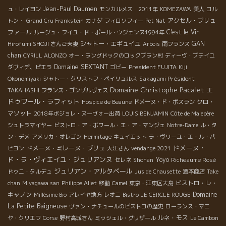
Jean-Paul Daumen
ュ・レイヨン
モンカルメス 2011年
KOMEZAWA
美人
コル
アクセル・プリュ
トン・
Grand Cru Frankstein
カナダ
フィロソフィー
Pet Nat
ファール
C'est le Vin
ルージュ・フイユ・ド・ポール・ウジェンヌ1994年
シャトー・エギュイユ
GAN
Hirofumi SHOJI さんご夫妻
Arbois
南フランス
chan
CYRILL ALONZO
オー・ラングドックのロックブラン村
ディーヴ・ブテイユ
Domaine SEXTANT
President FUJITA
ダヴィデ、ピエラ
ゴビー
Kiji
Sakagami Président
Okonomiyaki
シャトー・クリストフ・ペイリュルス
Domaine Christophe Pacalet
エ
TAKAHASHI
フランス・ゴンザルヴェス
ドゥワール・ラフィット
クロ・
Hospice de Beaune
ドメーヌ・ド・ボスラン
マソット
2018年ボジョレ・ヌーヴォー出荷
LOUIS BENJAMIN
Côte de Malepère
シュトラマイヤー
ビストロ・ア・ボワール・エ・ア・マンジェ
Notre-Dame
ル・タ
ン・デメ
アメリカ・オレゴン
Hermitage
キュイエット
ラ・ヴリーユ・エ・ル・パ
ドメーヌ・
ドメーヌ・ミレーヌ・ブリュ
ピヨン
大江さん
vendange 2021
ド・ラ・ヴィエイユ・ジュリアンヌ
Yoyo
Richeaume Rosé
セレネ
Shonan
ジュリアン・アルタベール
ドゥニ・タルデュ
Jus de Chausette
酒本商店
Take
ビストロ・レ・
chan
Miyagawa san
Philippe Aliet
移動
Camel
東京・江東区大島
キャノン
Domaine
Millésime Bio
アレイヤ地方
レオニ
Bistro LE CERCLE ROUGE
La Petite Baigneuse
ヴァン・ナチュールのビストロの歴史
ローランス・マニ
ルネ・モス
ヤ・クリエフ
Corse
野村高城さん
ミッシェル・グリザール
Le Cambon