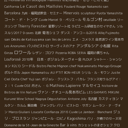
Le Casot des Mailloles
California
Foulard Rouge
Nakamoto san
Barcelona
Minervois
九州・福岡試飲会・セミナー
sculpteur Ryota Yamashita
モルゴン村
コート・ド・トング
Cuvée Marcel
ラ・ペリエール
oeuillade
リー
Thierry Forestier
スリング
星野リゾート社
ラピエール研修生のセイヤさん
ソル
菊池シェフ
スルリ2017
9 caves
北欧
ダンス・アンコール2016
Alliq Fujimoto
Décès de Katsuyama san
san
îles de Lérins
エメ・コメラス
自然派ワイン見本市
アンダルシア
小松屋
Les Anonymes
パリのビストロ
サーヴィスのアナ
Rita
ロワール
Ginza
レザン・ゴロワ
Pizzeria ROBA SERIA
福岡の黄ちゃん
Louforosé
2018年 日本・ボジョレヌーヴォー会
PLOUF
シャトー・シャンシ
シードル
chef Nakaminato
ョン
R2L'O
Bistro Peche Mignon
Marugo Groupe
ポルトガル
Japon Hamamatsu
AU P'TIT BON-HEUR
シリル・ル・モワン
Juste
Ciel
Ooita
Chef Yuji san
ボジョレ・クリストフ・パカレ
フランス対ウルグアイ：
Mathieu Lapierre
マルセイユ
２：１
Cuvée OSE
丹さん
・ G
histoire de
ヴァン・ナチュール見本市ビム
Bistros de Vin Nature
LES GAMAYS
MIKUNI
カスティヨン
Kurumé Wine School
Nagoya Dégustation
Antoine Joly
名古屋
マ
ルタン・カルム
飯田橋 ジャングレ
パリ・ビストロ・サガン
ムーラン・ナ・ヴォ
ジュ
ン
Marco Giuliani
Loucate
Confianza 2016
Cuvée Le Jambon・Blanchard
リ・ブロスラン
Kagoshima
ジャンピエール・ロビノ
パリ・夕焼けのセーヌ河
Bar à vins
Domaine de la St-Jean de la Gineste
カシェットのまさシェフ
クロ