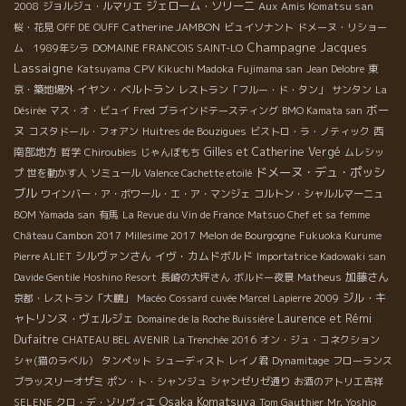
ジェローム・ソリーニ
Aux Amis Komatsu san
2008
ジョルジュ・ルマリエ
Catherine JAMBON
桜・花見
OFF DE OUFF
ビュイソナント
ドメーヌ・リショー
Champagne Jacques
ム 1989年シラ
DOMAINE FRANCOIS SAINT-LO
Lassaigne
Katsuyama
CPV Kikuchi Madoka
Fujimama san
Jean Delobre
東
イヤン・ベルトラン
京・築地場外
レストラン「フルー・ド・タン」
サンタン
La
ボー
Désirée
マス・オ・ビュイ
Fred
ブラインドテースティング
BMO Kamata san
ヌ
西
コスタドール・フォアン
Huitres de Bouzigues
ビストロ・ラ・ノティック
南部地方
Gilles et Catherine Vergé
哲学
Chiroubles
じゃんぼもち
ムレシッ
ドメーヌ・デュ・ポッシ
プ
世を動かす人
ソミュール
Valence Cachette etoilé
ブル
ワインバー・ア・ボワール・エ・ア・マンジェ
コルトン・シャルルマーニュ
BOM Yamada san
有馬
La Revue du Vin de France
Matsuo Chef et sa femme
Château Cambon 2017
Millesime 2017
Melon de Bourgogne
Fukuoka Kurume
シルヴァンさん
イヴ・カムドボルド
Pierre ALIET
Importatrice Kadowaki san
加藤さん
Davide Gentile
Hoshino Resort
長崎の大坪さん
ボルドー夜景
Matheus
ジル・キ
京都・レストラン「大鵬」
Macéo
Cossard
cuvée Marcel Lapierre 2009
ャトリンヌ・ヴェルジェ
Laurence et Rémi
Domaine de la Roche Buissière
Dufaitre
CHATEAU BEL AVENIR
La Trenchée 2016
オン・ジュ・コネクション
シャ(猫のラベル）
タンペット
シューディスト
レイノ君
Dynamitage
フローランス
ブラッスリーオザミ
ポン・ト・シャンジュ
シャンゼリゼ通り
お酒のアトリエ吉祥
Osaka Komatsuya
SELENE
クロ・デ・ゾリヴィエ
Tom Gauthier
Mr. Yoshio