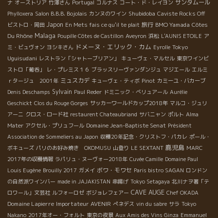
サンタムール
ナ
オーストリア
竹澤さん
Portugal
コルナス
コート・ド・レイヨン
Shubidoba
Phylloxera
Salon B.B.B. Bojolais
カンヌのワイン
Caviste Rocks Off
Japon
旅行
BMO Yamada
Côtes
ビストロ・岡田
En Mets fais ce qu'il te plait
Malaga
Du Rhône
Poupille Côtes de Castillon
Aveyron
浜松
L'AUNIS ETOILE
ア
ドメーヌ・エリック・カム
Tokyo
ミ・ビュヴォン
ヨシキさん
Eyrolle
Uguisudani
レストラン「シャトーブリアン」
キューヴェ・マルセル
東京ワインビ
ストロ「葡呑」
レ・プレミス１６
ブラッスリーヴァンダンジュ
マジエール
エルミ
ミュスカデ
ｒタージュ 2001年
キューヴェ・ティボ
Pinot
カミーユ・バカーブ
Sylvain
Denis Deschamps
Paul Reder
ドミニック・べリュアール
Aurélie
Geschickt
Clos du Rouge Gorges
サッカーワールドカップ2018年
マルコ・ジュリ
アーニ
クロス・ロード社
restaurent Chateaubriand
サバニャン
ポルト
Alma
Domaine Jean-Baptiste Senat
Mater
アクセル・プリュフール
Président
Association de Sommeliers au Japon
収穫20年記念・クリストフ・パカレ
ポール・
鹿児島
ボキューズ
パリのお好み焼き OKOMUSU
山登り
LE SEXTANT
MARC
2017年の収穫情報
ラパリュ・ヌーヴォー2018年
Cuvée Camille
Domaine Paul
ボワ・モワセ
Louis Eugène
Brouilly 2017
ガメイ
Paris bistro SAGAN
ロンドン
の自然派ワインバー
made in JAJAKISTAN
串揚げ
Tokyo Setagaya
北川ナヲ著「テ
CAVE AUGE
ロワール」文芸社
ルフォーロゼ
ボジョレフェアー
Chef OKADA
Domaine Lapierre
Importateur AVENIR
ぺネデス
vin du sabre
サラ
Tokyo
Nakano
2017年オー・フォルト
東京の夜景
Aux Amis des Vins Ginza
Emmanuel