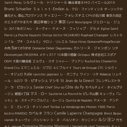
シルヴェール・トリシャール
Saint-Peray
輸出業者ＢＭＯ
バイエール2016
Bruno Schueller
Ｓａｉｎｔ-Emilion
ル・クロ・ファンティンヌ
オーリックの
ティエリー・フォレスチエ
藤元さん
南仏プロヴァンス
CPVの石川君
東京大田区
東京
渡辺幸樹シェフ
ジェローム・ジュ
のエスポアかまたや
Cyril
Boourgogne
レ
ドメーヌ・フィリップ・デルメ
2017年ボジョレ・ヌーヴォー
Eglise Saint
Raphael Champier
Pierre
La Pioche Hayashi Shinya
bistro YASABURO
レストラ
ン「ル・プチ・コメルス」
サロン・リレエル
Tokyo Hiroo
DomainePhilippeTessier
Barcelone
カトリーヌ・ジャンボン
お肉
Domaine Didier Dagueneau
リタ
Okonomiyaki PASEMIA
メティス17
10年間の感謝
Octopus
株式会社エスポア
OGM
大阪の醸造者
エルヴェ・スオ
シャトー・ブリアン
Ruchottes Chamertin
Grand Cru
エマニュエル・ジブロ
ＡＣブルイイ
Tours de Groupe STC
シルヴィ
Italie
ー・オジュロ
cavistes japonais
レ・ガニヴェ
ワイン・リタ
Rebecca
リュペ
ラ・ピオッシュ
マシモ
St Jean de la Ginest
ール・ルロワ
フレンチレストラ
Côte du Py
Savoie
Chef Shu-zo
ン・ラ・ピヨッシュ
モペルチュイ・ネイルプラ
マス・ロー
ージュ
銀座4丁目
Sauterne
La Poivrotte
ピレネ山脈
キューヴェ「レ
ッド」
ル・スティアンゴルジュ・ルージュ
Quinta de Napoles
ドメーヌ・アンド
Paris
レ・エ・ミレイユ・ティソ
chef Torikai
La Vendange des Moines 1988
Champagne
bistro MARGO
カベルネ フラン
Camille Lapierre
Bresil
Bazas
ルシヨン
viande
キューヴェ・パッション
シ・ヌ・パルリオン・カリニャン
竹ち
Domaine Maxime Magnon
ゃん
pensee
L'Herbefolle
chef Takemoto
Ｐａｓ