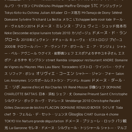
Groupe STC
Philippe Maffre
ルノワ・ウイヨン
CPVのKisho
アンジュヴァン
Julian Altaber
Séléné
Tokyo Koto-ku Oshima
ローヌ地方
Mr.Tamajo de Diony
Domaine Sylvère Trichard
La Bestia
メラニ
L'Echappee belle rosé
Iode
テール・
ドメーヌ・ミレンヌ・ブリュ
ヴィニ・シュッド見本市
ド・ヴォルカン2014
ドメーヌ・ド・ラン
Keke Descombe
eclipse lunaire totale 2018
カリピージュ
グロール
2018年ビュヴォン・ナチュール
キューヴェ・ビストロロジ
プピーユ
2008年
テロワール
バー・ア・ヴァン「ア・ボワール・エ・ア・マンジェ」
シャト
ー・ベル・アヴニール
ウグイス・紺野真シェフ
エスポアよろずやユキ子さん
エス
ポア・よろずや
モンブラン
street Rambla
singapour restaurant ANDRE
Domaine
de Vignes du Maynes
Mas Lau Blanc
Torocadero
ビストロ・ワインバー・ウグイ
オリヴィエ・コーエン
ス
ソフィア・ボシェ
シャトー・ジャン・フォー
Salon
ドメーヌ・ダール・
Les Anonymes
シンガポールレストラン・アンドレ
Asami
エ・リボ
René Mosse
Jeanne d'Arc et Roi Charles VII
宗像シェフ
DOMAINE
CHARLOTTE BATTAIS
日本・浜松
シェフ・丈
Domaine Prieuré Saint Christophe
シルヴァン・ボック
カーヴ・マドレーヌ
Venddange 2018 Christophe Pacalet
Gilles Davasse de bistro FLACON
DOMAINE RENAUD BOYER
うぐいす
Toda
Glouglou
CHAT
chef
ラ・フェルム・デ・セット・リュンヌ
Guinza 4 chome
ドメーヌ・プリューレ・ロック
パリ観
TOKYO Vin Nature grande dégustation
光
La Garonne
セレネ・ドメーヌ・シルヴェール・トリシャール
シャトー・マルゴ