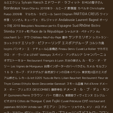
エドワード・ラフィット
Sylvain Hoesch
ルミエクリュ
ＢＭОの聖子さん
Bordeaux
酢飯屋
Tokyo Ota-ku
2018年ラ・ルミーズ
カベルネ
Christophe
PARTIDA CREUS
Pueyo
2009年 マルセル・ラピエール
Saint Chignan
ワイン
Andalousie
Laurent Bagnol
作家・リンさん
キューヴェ・ガレジャッド
オーリ
Rhône
Espagne Sud
Bistro
ック社
2018 Beaujolais Nouveaux partis
Shimba
Place de la République
アスティ町
シャルドネ・ペティアン
Au
サンテミリオン
レ・マウ
couchant
Château-Neuf-du-Pape
豊中
レストラン・
エリック・ピファーリング
エスポアグループ
コルシカ島
ヨットクラブ
Isojiro
パシオン・エ・ナチュール心斎橋店
Pineau Denis
Cuveé Le Rollier
サカガミ
シャンパーニュ
クロ・ド・ヴージョ
LEVAT
Valençay
スペイン・アンダルシア
ル・モン・ド・マ
オザミトーキョー
Restaurant français à Lyon
大分の俊さん
リー
Les Vignes de Mongueux
台湾インポーターのバーバラさん
カメル
モルゴン
１６
ラ・カーブ・デステザルグ
自然派ワインの日本イベント
東京荒川区のエスポ
ア山枡さん
レカール lot 0205
Yuzu de Paris
Lilian Bauchet
Restaurent Fleur de
Thym
Comax Ethylix
Kevin Descombe
Ganevat
スモール品種
Pot d'Anne
ドメー
ドメーヌ・ル・ブ・デュ・モン
DESCOMBES
ヌ・オー・ブリュガス
藤原幸也
ド
クラウン・バー
Quinonero Pierre
竹間さん
東銀座ヴィヴィエンヌ
ミレジム・
Ｃave Fujiki
restaurant
ビオ2019
Côtes de Thongue
Cuveé Précieuse
ロゼ
japonais BISSOH
ダミアン・コクレー
Uchida san
リョウさん
メリ・メロ
ドメ
エリック・プフェーリング
ビストロ・コワン
ーヌ・アミロー
ポワン・ジェ