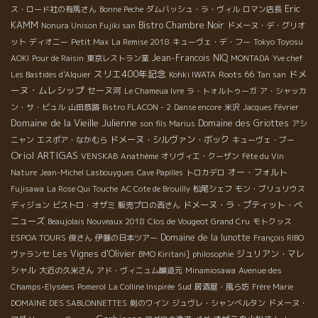
Eric
ス・ロード社の有馬さん
Bonne Peche
ダムバッシュ・ラ・ヴィル
ロマン店長
KAMM
Bistro Chambre Noir
Nonura Unison Fujiki san
ドメーヌ・デ・グリオ
ット
ディオニー
Petit Max
La Remise 2018
キューヴェ・デ・フー
Tokyo Toyosu
Jean-Francois NIQ
AOKI
Pour de Raisin
東京レストラン業
MONTADA
Yve chef
スリエ400年記念
ドメ
Roots 66
Les Bastides d'Alquier
Kohki IWATA
Tan san
ーヌ・ムレシップ
セーヌ河
Le Chameua Ivre
ラ・トォルトゥーガ
ア・シャッカ
ン・サ・ビュル
山田恭路
Bistro FLACON - 2
Danse encore
米沢
Jacques Février
Domaine de la Vieille Julienne
Domaine des Griottes
son fils Marius
アシ
ドメーヌ・シルヴァン・ボック
ニャン
エスポア・なかむら
キューヴェ・ブー
Oriol ARTIGAS
VENSKAB
Anathème
オリヴィエ・クーザン
Fête du Vin
オー・フォルト
Nature
Jean-Michel Lasbouygues
Cave Papilles
トロカデロ
Fujisawa
La Rose Qui Touche
AC Cote de Brouilly
松尾シェフ
モン・ブリュリウス
ドメーヌ・ラ・プティット・べ
ディジョン
ビストロ・オザミ
販売プロの西さん
ニューズ
Beaujolais Nouveaux 2018
Clos de Vougeot Grand Cru
モトクッス
Domaine de la lunotte
ESPOA TOURS
俊さん
伊藤の日本ツアー
François RIBO
Les Vignes d'Olivier
ジュリアン・マレ
ヴァランセ
BMO Kiritani]
philosophie
シャル
大近の久米さん
アド・ヴィニュム醸造元
Minamiosawa
Avenue des
Sud
Champs-Elysées
Pomerol
La Colline Inspirée
居酒屋・風ら坊
Frère Marie
DOMAINE DES SABLONNETTES
剣のワイン
ジュヴレ・シャンべルタン
ドメーヌ・