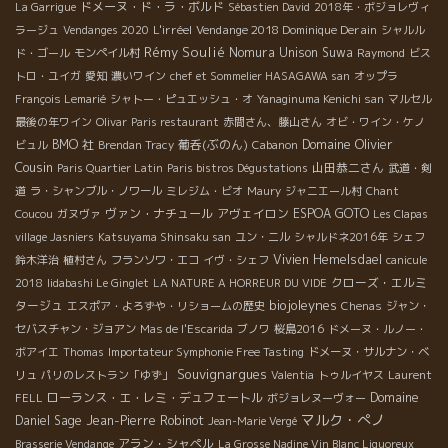
ドメーヌ・ド・ラ・ボルド
La Garrigue
Sébastien David
2018年・ボジョレヴィ
L'irréel
Vendange 2018 Dominique Derain
ラージュ
Vendanges 2020
シャルル
Rémy Soulié
Nomura Unison Suwa
ド・ゴール
モンペイル村
Raymond
ビス
トロ・ユイガ
愛知
濃いワイン
chef et Sommelier HASAGAWA san
オップラ
François Lemarié
シャトー・ピュエッシュ・オ
Yanaginuma Kenichi san
マルセル
最後の年ワイン
Olivar
Paris restaurant
赤間さん、藤山さん
オビ・ワイン・ケノ
Domaine Olivier
BMO 社
葡呑(ぶのん)
ビュル
Brendan Tracy
Cabanon
Cousin
山田恭二さん
Paris Quartier Latin
Paris bistros Dégustations
武道・剣
道
ラ・シャンブル・ノワール
ミレジム・ビオ
Maury
ジャニエール村
Chant
ヴァン・ナチュール
アヴェイロン
ESPOA GOTO
Coucou
ガヌヴァ
Les Clapas
village Jasniers
Katsuyama Shinsaku san
ユン・ニル
シャルドネ2016年
シェフ
Vivien Hemelsdael
鈴木洋治
植村さん
フランソワ・エコ
イヴ・シェフ
canicule
クローズ・エルミ
2018
Iidabashi Le Ginglet
LA NATURE A HORREUR DU VIDE
biojoleynes
タージュ
エスポア・よろずや・リショームの歴史
Chenas
ジャン・
セバスチャン・ジョアン
Mas de l'Escarida
ブノワ
桜島2016
ドメーヌ・ルノー・
ボアイエ
Thomas
Importateur Symphonie Free Tasting
ドメーヌ・サルナン・ベ
Souvignargues
リュ
パリのレストラン「ゆず」
Valentia
トゥルイヤス
Laurent
ローランス・エ・レミ・デュフェートル
Domaine
FELL
ボジョレヌーヴォー
マルク・ぺノ
Daniel Sage
Jean-Pierre Robinot
Jean-Marie Vergé
アラン・シャペル
Brasserie Vendange
La Grosse Nadine Vin Blanc Liquoreux