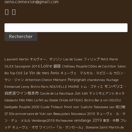
oeno.connexion@gmail.com
Rechercher :
Laurent Herlin
オルヴォー、オリゾン
Lac de Suwa
フィリップ
Petit Pierre
Loire
銀座
SILEX Sauvignon 2016
Château Poupille Côtes de Castillon
Salon
Le Vin de mes Amis
Bio Top
OSE
キューヴェ マルセル・ラピエール
サロン・
Perpignan
サン・ジャン
Attention Chenin Méchant
chardonnay
Nuitage
モンペリエ・
Emmanuel Leroy
Bistro Paris NOUVELLE MAIRIE
トム・ゴティエ
自然派ワイン見本市
Jun san
Carole de La Nautique
マッシモとアントネッラ
Iidabashi Méli Mélo
Le Pet au Diable
Oriole ARTIGAS
Bistro Bar à vin UGUISU
Galéjade
Poupille 2008
Cuvée Thibaut
Pinot noir
Sudiste
Takezawa san
侘び寂
び
50e anniversaire de Yuki san
Beeaujolais Nouveaux 2018
キューヴェ・ル・ラ
vendange 2019
ン・デュ・メルル
Vendange2018 Richeaume
東京・中野
フレ
ッド
キューヴェ・オゼ
ワインバー「ル・サンセール」
Domaine Saint Martin de