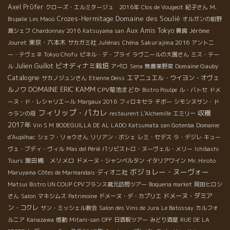
Axel Prϋfer
クローズ・エルミタージュ 2016年
Clos de Vougeot
紀子さん
M.
Domaine des Soulié
Crozes-Hermitage
Bispalie
Les Maoù
オルガンの紺野
Aux Amis Tokyo
Jérôme
真シェフ
Chardonnay 2016
Katsuyama san
貴腐
Jouret
東京・六本木
Sakurajima 2016
サカガミ社
Juliénas
Chéna
アントニ
ー・テヴェネ
Tokyo Chofu
ピネル・デ・ブライ
ラヴニールの大園さん
ミス・テー
ビオディナミ栽培
Julien Guillot
Domaine Gauby
ル
アぺロ
Sena
無農薬野菜
Catalogne
エマニュエル・ウイヨン・オヴェ
サカノジュンさん
Etienne Deiss
DOMAINE ERIC KAMM
ルノワ
CPV菊池まどか
Bistro Poulpe
ル・バトセ
ドメ
ーヌ・ド・レシャリエール
Margaux 2016
フィロキセラ
チボー
シモンヌサン・ド
フィリップ・パカレ
収穫
ゥランの母
restaurent L'Alchemille
エミリー
2017年
Vin S M
BODEGUILLA DE AL LADO
Katsumata san Gotenba
Domaine
d'Aupilhac
シェフ・リョウさん
リリアン・ボシェ
レミ・セデス
ラ・デジレ
キュー
ヴェ・ブディ・ヴィル
Mas del Périé
パリビストロ・ヌーヴェル・メリー
Ishibashi
飯田橋 メリメロ
Tours
ドメーヌ・シャンベルタン
イタリアワイン
Mr. Hiroto
ボジョレー・ヌーヴォー
ディオニ社
Maruyama
Côtes de Marmandais
Matsui
Bistro UN COUP
CPVフランス蔵元訪問ツアー
Boqueria market
岡田ヒロシ
ドメーヌ・ダミア
さん
Salon
マキシムス
Patrimoine
ドメーヌ・デ・カプリエ
ン・コクレ
サン・ミッシェル教会
Salon des Vins de Jura
Le Batossay
カルフォ
ルニア
Kanazawa
感動
Mitani-san
OFF
日酒販ツアー
みどり酒屋
RUE DE LA