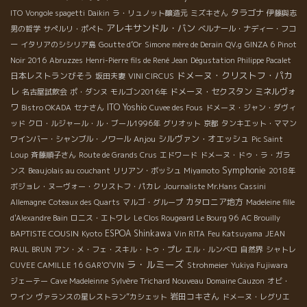
タラゴナ
ITO
Vongole spagetti
Daikin
ラ・リュノット醸造元
ミズキさん
伊藤與志
アレキサンドル・バン
男の哲学
サぺルリ・ポぺト
ベルナール・ナディー・フコ
ー
イタリアのシシリア島
Goutte d’Or
Simone mère de Derain
QV.g
GINZA 6
Pinot
Noir 2016
Abruzzes
Henri-Pierre fils de René Jean
Dégustation Philippe Pacalet
ドメーヌ・クリストフ・パカ
日本レストランびそう
坂田夫妻
VINI CIRCUS
レ
ドメーヌ・セクスタン
ミネルヴォ
名古屋試飲会
ポ・ダンヌ
モルゴン2016年
ワ
ITO Yoshio
Bistro OKADA
セナさん
Cuvee des Fous
ドメーヌ・ジャン・ダヴィ
ッド
クロ・ルジャール・ル・ブール1996年
グリオット
京都
タンキエット・ママン
Anjou
シルヴァン・オエッシュ
ワインバー・シャンブル・ノワール
Pic Saint
Loup
斉藤順子さん
Route de Grands Crus
エドワード
ドメーヌ・ドゥ・ラ・ガラ
Symphonie
ンス
Beaujolais au couchant
リリアン・ボッシュ
Miyamoto
2018年
ボジョレ・ヌーヴォー・クリストフ・パカレ
Journaliste Mr.Hans
Cassini
カタロニア地方
Allemagne
Coteaux des Quarts
マルゴ・グループ
Madeleine fille
d'Alexandre Bain
ロニス・エトワレ
Le Clos Rougeard Le Bourg 96
AC Brouilly
BAPTISTE COUSIN
ESPOA Shinkawa
Kyoto
Vin RITA
Feu Katsuyama
JEAN
PAUL BRUN
アン・メ・フェ・スキル・トゥ・プレ
エル・ルンベロ
自然界
シャトレ
ラ・ルミーズ
CUVEE CAMILLE 16
GAR'O'VIN
Strohmeier
Yukiya Fujiwara
ジェーテー
Cave Madeleinne
Sylvère Trichard Nouveau
Domaine Cauzon
オビ・
岩田コキさん
ワイン
ヴァランスの星レストラン”カシェット
ドメーヌ・レグリエ