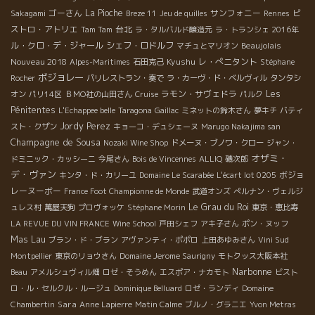
ゴーさん
La Pioche
サンフォニー
ビ
Sakagami
Breze 11
Jeu de quilles
Rennes
ストロ・アトリエ
台北
Tam Tam
ラ・タルバルド醸造元
ラ・トランシェ 2016年
ル・クロ・デ・ジャール
シェフ・ロドルフ
Beaujolais
マチュとマリオン
Nouveau 2018
Kyushu
レ・ぺニタント
Alpes-Maritimes
石田克己
Stéphane
ボジョレー
Rocher
パリレストラン・奏で
ラ・カーヴ・ド・ベルヴィル
タンタシ
ラモン・サヴェドラ
Les
オン
パリ14区
ＢＭО社の山田さん
Cruise
パルク
Pénitentes
L'Echappee belle
Taragona
Gaillac
ミネットの鈴木さん
夢キチ
バティ
Jordy Perez
スト・クザン
キョーコ・デュシェーヌ
Marugo Nakajima san
Champagne de Sousa
Nozaki Wine Shop
ドメーヌ・ブノワ・クロー
ジャン・
オザミ・
ドミニック・カッシーニ
今尾さん
Bois de Vincennes
ALLIQ
磯次郎
デ・ヴァン
ボジョ
キンタ・ド・カリーユ
Domaine Le Scarabée
L'écart lot 0205
レーヌーボー
France Foot Championne de Monde
武道オンズ
ぺルナン・ヴェルジ
Le Grau du Roi
ュレス村
萬屋天狗
プロヴォッケ
Stéphane Morin
東京・恵比寿
LA REVUE DU VIN FRANCE
Wine School
戸田シェフ
アキ子さん
ポン・ヌッフ
Mas Lau
ブラン・ド・ブラン
アヴァンティ・ポポロ
上田あゆみさん
Vini Sud
Montpellier
東京のリョウさん
Domaine Jerome Saurigny
モトクッス大阪本社
Narbonne
Beau
アメルシュヴィル畑
ロゼ・そうめん
エスポア・ナカモト
ビスト
ロ・ル・セルクル・ルージュ
Dominique Belluard
ロゼ・ランディ
Domaine
Sara
Chambertin
Anne Lapierre
Matin Calme
ブルノ・グラニエ
Yvon Metras