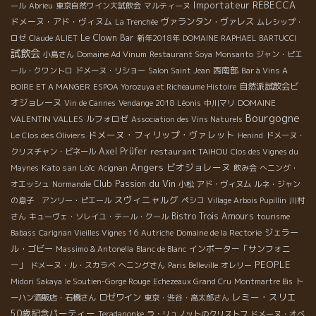
Importateur REBECCA
ール
Abrieu
東京自然ワイン大試飲会
マルティーヌ
ドメーヌ・アド・ヴィヌム
ヴァランタン・ヴァレス
La Trenchée
ムレシップ・
Le Clown Bar
ロゼ
Claude ALIET
新年2018年
DOMAINE RAPHAEL BARTUCCI
試飲会
小島さん
Domaine Ad Vinum
Restaurant Soya
Monsanto
ジャン・ピエ
西南部
ール・クワントロ
ドメーヌ・リショー
Salon Saint Jean
Bar à Vins A
自然派試飲会ビ
BOIRE ET A MANGER
ESPOA Yorozuya et Richeaume Histoire
オジョレーヌ
DOMAINE
Vin de Cannes
Vendange 2018 Léonis
中川マリ
Bourgogne
VALENTIN VALLES
ルフォロゼ
Association des Vins Naturels
ドメーヌ・フィリップ・ヴァレット
Le Clos des Oliviers
Henind
ドメーヌ・
Axel Prüfer
restaurant TAIHOU
クリスチャン・ビネール
Clos des Vignes du
Angers
ビオジョレーヌ
Kato san
Loïc
Maynes
Acignan
飲み会
へニング・
Club Passion du Vin
オエッシュ
Normandie
小松
アド・ヴィヌム
ルネ・ジャン
スヴィニャルグ
の息子 アンリー・ピエール
ペシコ
Village Arbois Pupillin
川村
Bistro Trois Amours
さん
キューヴェ・ソレイユ・テール・クール
tourisme
ジェラー
Babass
Carignan Vieilles Vignes 16
Autriche
Domaine de la Rectorie
ル・ゴビー
インポーター「サンフォニ
Massimo & Antonella
Blanc de Blanc
PEOPLE
ー」
ドメーヌ・ル・スカラベ
へニングさん
Paris Belleville
オレリー
Midori Sakaya
le Soutien-Gorge Rouge
Echezeaux Grand Cru
Montmartre Bis
ト
レミー・スリエ
ロゼワイン
ーハン酒販店・石橋さん
東京・渋谷・高太郎さん
50歳記念パーティー
Teradanonke
ラ・リュノットのクリストフ
ドメーヌ・オベ