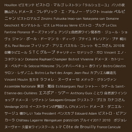
ビストロ・マルゴ
Houillon
ピエモンテ
レストラン「ラルシュミーユ」
パリの夜
ペルピ
ドメーヌ・フレデリック・エ・アルノー・ゲシクト
勝山さん
Invalide
ニャン
ビストロマルゴ
Zinzins
Fukuoka Imao-san
Nakayama san
Domaine
Geschickt
モンマルトル・ビス
La Mise au Verre
ビストロ・プルプ
Le Clos
Fantine
Florance
チーズフォンデュ
アンジェ自然派ワイン見本市・
ジュール・ショ
ジャン・ポール・ドーマン
ヴェ
ラ・ディーヴ・ブテイユ
オレリアン・プチ
梶川
フィリップ・アリエ
モニカさん
さん
Paul Bocuse
パスカル・コレット
2018年
ＳＴＣグループ
収穫ラピエール
チャリティー
セドリック・ガロ
Vincent
エノ・
コネクション
Domaine Raphael Champier
Bistrot VIvienne
ドメーヌ・カトリー
ヌ・ベルナール
Selosse Millesime
フレンチバーベキュー
赤ワイン
Bistro Célestin
サロン・レザノニム
Bistro La Part des Anges
Jean-Paul
カプリエル醸造元
ラフォレ・ヌーヴォー18
Vincent Moulin
生カキ
メドック・グランヴァン
東京・鴬谷
Assemblée Nationale
Estézargues
Paul
シャトー・ラゲール
Saint-
エスポア・ツアー
Etienne-des-Oullières
Anthony Guix
ことり
自然派ワインシ
カナコさん
ョップ
ドメーヌ・リヴァトン
Sakagami Groupe
クリストフ・プエヨ
ドメーヌ・ダニエル・
Vendange 2018
イーストラインの門脇さん
CPVメンバー
サージュ
ビストロ・ビアン
懐かしい
Toda President
ベンスカブ
Edouard Adam
passion
カーラ
Château Lagairre
Waingakuen
ブルイイ2017
2018 ボジョレ
Côte de Brouilly
ヌーヴォー
久留米ワインスクール
トマ
France Canicule