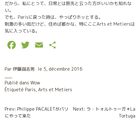
だから、私にとって、日常とは旅先と云った方がいいかも知れな
い。
でも、Parisに戻った時は、やっぱりホッとする。
刺激の多い街だけど、住めば都かな、特にここArts et Metiersは
気に入っている。
F
T
E
P
a
w
m
a
c
i
a
r
Par
伊藤與志男
le
5, décembre 2016
e
t
i
t
Publié dans
Wow
Étiqueté
b
Paris
t
,
Arts et Metiers
l
a
o
e
g
Navigation
Prev: Philippe PACALETがパリ
Next: ラ・トォルトゥーガ＊La
o
r
e
にやって来た
Tortuga
de
k
r
l’article