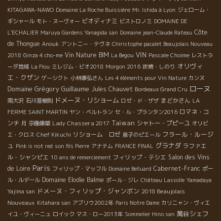
KITAGAWA-NAWO
Domaine La Roche Buissière
Mr. Ishida à Lyon
ジェローム・
ビオディナミ
ギシャール
モト・ヌーヴォー
ビストロノミ
DOMAINE DE
Côte
L'ECHALIER
Maruya Gardens Yanagida san
Domaine jean-Claude Rateau
de Thongue
Anouk
アントニー・テヴネ
Chiristophe pacalet Beaujolais Nouveau
VIN
Vin Nature BIM
2018
Ginza 4 cho-me
La Begou
Pascale Choime
レストラ
オリヴィ
ーダ地域
La Flou
ミレジム・ビオ2018
Morgon 2016
炭焼・しのり
エ・クザン
ゲーシクト
小林康弘さん
Les 4 éléments pour Vin Nature
カンヌ
ローヌ
Domaine Grégory Guillaume
Jules Chauvet
Bordeaux Grand Cru
ドメーヌ・リショーム
まどかさん
南大沢
石川亜樹則
ロゼ・ド・ザザ
LA
ロマネ・コ
FERME SAINT MARTIN
ヤン・ベルトラン
セ・ル・プランタン2016
Taiwan
ンチ
Lady Chassera 2017
シャトー・プピーユ
月
宗像康雄
オリビ
フラール・ルージ
リショーム ロゼ
エ・クロス
Chef Kikuchi
息子のピエール
ュ
グラナダ
ラファエ
Pink is not red
son fils Pierre
アナテム
FRANCE FINAL
ル・シャンピエ
フィリップ・テシエ
Salon des Vins
10 ans de remerciement
Paris
de Loire
Cabernet-Franc
フィリップ・マッフル
Domaine Belluard
ポー
Domaine Elodie Balme
ル・ルデール
ポール・ジレ
Château Lassolle
Yamadaya
ドメーヌ・フィリップ・ジャンボン
2018 Beaujolais
Yajima san
Nouveaux
Kitahara san
アブリウ2002年
Paris Notre Dame
カリニャン・ヴィエ
萬谷シェフ
イユ・ヴィーニュ
ロイック
マス・ロー2013年
Sommelier Hino san