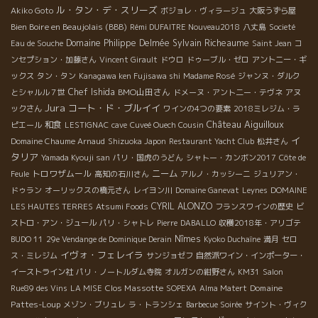
ル・タン・デ・スリーズ
Akiko Goto
ボジョレ・ヴィラージュ
大阪うずら屋
Bien Boire en Beaujolais (BBB)
Rémi DUFAITRE Nouveau2018
八丈島
Societé
Domaine Philippe Delmée
Sylvain Richeaume
Eau de Souche
Saint Jean
コ
ンセプション・加藤さん
Vincent Girault
ドウロ
ドゥーブル・ゼロ
アントニー・ギ
ックス
タン・タン
Kanagawa ken Fujisawa shi
Madame Rosé
ジャンヌ・ダルク
Chef Ishida
BMO山田さん
とシャルル７世
ドメーヌ・アント二ー・テヴネ
アヌ
Jura
コート・ド・ブルイイ
ックさん
ワインの4つの要素
2018ミレジム・ラ
Château Aiguilloux
和食
ピエール
LESTIGNAC
cave
Cuveé Ouech Cousin
イ
Domaine Chaume Arnaud
Shizuoka Japon
Restaurant Yacht Club
松井さん
タリア
Yamada Kyouji san
パリ・国虎のうどん
シャトー・カンボン2017
Côte de
トロワザムール
ニーム
Feule
高知の石川さん
アルノ・カッシーニ
ジュリアン・
ドゥラン
オーリックスの橋元さん
レイヨン川
Domaine Ganevat
Leynes
DOMAINE
CYRIL ALONZO
LES HAUTES TERRES
Atsumi Foods
フランスワインの歴史
ビ
ストロ・アン・ジュール
パリ・シャトレ
Pierre
DABALLO
収穫2018年・アリゴテ
Nîmes
BUDO 11
29e Vendange de Dominique Derain
Kyoko Duchaîne
満月
セロ
イヴォ・フェレイラ
ス・ミレジム
サンジョゼフ
自然派ワイン・インポーター・
イーストライン社
パリ・ノートルダム寺院
オルガンの紺野さん
KM31
Salon
Clos Massotte
Domaine
Rue89 des Vins
LA MISE
SOPEXA
Alma Matert
Pattes-Loup
メゾン・ブリュレ
ラ・トランシェ
Barbecue Soirée
サイント・ヴィク