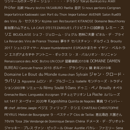
Axel
リシャールのヌーヴォー
シュッ・・・・・ドゥラン
Tokyo Bunkyo ku
Prϋfer
北欧
Maury
bistro YASABURO
Paellia
金沢
Si nous parlions Carignan
Importateur AVENIR
Importatrice Kadowaki san
Port du Thon
Salon Rue89
des Vins
ル・セクスタン
Kojima san
Restaurant KITANOSE
Domaine Beauthorey
レミー・ス
パリビストロ試飲会
彫刻家の山下さん
LA CAVE D’ESTEZARGUES
リエ
BIOJOLAISE
シェフ・ジェローム・ジェグル
若林ご夫妻
ピネル・デ・ブライ
La Revue des Vins de France
Thomas
夢キチ
セバスチャン・デルヴィユ
Brouilly
イヤン・ベルトラ
2017
シュトロマイヤー
Alsace Humbrebrecht
ESPOAかまたや
ン
エスポアよろずや
アントニー・ギックス
シ・ヌ・パルリオン・カリニャン
DOMAINE DAMIEN
Renaissance des AOC
Bistro UN COUP
猛暑継続2018年
BUREAU
Canicule France 2018
ボルドー・グランクリュ
鍋
新年2019年
ジャン・クロード・
Domaine Le Bout du Monde
Sylvain
Kuma chan
ラパリュ
Aguyana
ムロン・ド・ブルゴーニュ
Isabelle
モンドゥーズ・トラディ
Rémy Soulié 50ans
ドゥニ・ペノ
Brouilly
ション2003年
ソミュール
オペラ
La Pioche
Grenache Blanc
Languedoc Assignan
マチュとマリオン
ルバレーズ
Kagoshima
lot 1417
ヌーヴォー 2020年
Quinta de Napoles
貴腐
ワインバー・
ベジエ
フィリップ・テシエ
俊
chef Jérôme Jaegle
CHATEAU CHRISTOPHE
PEYRUS
Melon de Bourgogne
ラ・ベスティア
Clos de Taillac
恵比寿店
大園さん
76VIN
Tosa
29e Vendange de Dominique Derain
Chéna
ドメーヌ・デ・グリオット
ジャッキー・プレス
ヴァン・ピックール
Olivar
Aurélie
パカレ・ファミリー
Sena