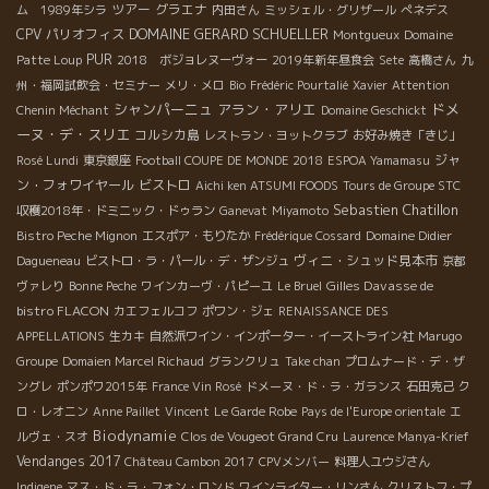
ツアー
グラエナ
ム 1989年シラ
内田さん
ミッシェル・グリザール
ぺネデス
DOMAINE GERARD SCHUELLER
CPV パリオフィス
Montgueux
Domaine
PUR
Patte Loup
2018 ボジョレヌーヴォー
2019年新年昼食会
Sete
高橋さん
九
州・福岡試飲会・セミナー
メリ・メロ
Bio
Frédéric Pourtalié
Xavier
Attention
シャンパーニュ
アラン・アリエ
ドメ
Chenin Méchant
Domaine Geschickt
ーヌ・デ・スリエ
コルシカ島
レストラン・ヨットクラブ
お好み焼き「きじ」
ジャ
Rosé Lundi
東京銀座
Football COUPE DE MONDE 2018
ESPOA Yamamasu
ン・フォワイヤール
ビストロ
Aichi ken ATSUMI FOODS
Tours de Groupe STC
Sebastien Chatillon
収穫2018年・ドミニック・ドゥラン
Ganevat
Miyamoto
Bistro Peche Mignon
エスポア・もりたか
Frédérique Cossard
Domaine Didier
ヴィニ・シュッド見本市
Dagueneau
ビストロ・ラ・パール・デ・ザンジュ
京都
Gilles Davasse de
ヴァレり
Bonne Peche
ワインカーヴ・パピーユ
Le Bruel
bistro FLACON
カエフェルコフ
ポワン・ジェ
RENAISSANCE DES
APPELLATIONS
生カキ
自然派ワイン・インポーター・イーストライン社
Marugo
Groupe
Domaien Marcel Richaud
グランクリュ
Take chan
プロムナード・デ・ザ
ングレ
ポンポワ2015年
France Vin Rosé
ドメーヌ・ド・ラ・ガランス
石田克己
ク
ロ・レオニン
Anne Paillet
Vincent
Le Garde Robe
Pays de l'Europe orientale
エ
Biodynamie
ルヴェ・スオ
Clos de Vougeot Grand Cru
Laurence Manya-Krief
Vendanges 2017
Château Cambon 2017
CPVメンバー
料理人ユウジさん
Indigene
マス・ド・ラ・フォン・ロンド
ワインライター・リンさん
クリストフ・プ