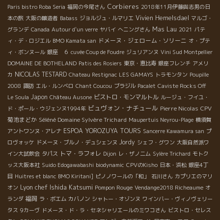
Corbieres
Paris bistro Roba Seria
福岡の今尾さん
2018年11月伊藤與志男の日
Vivien Hemelsdael
本の旅
大阪の醸造者
Babass
ジョルジュ・ルマリエ
マルゴ・
Mas Lau
グランデ
Canada
Autour d'un verre
ヤバイ
へニングさん
2021
パテ
ドメーヌ・ジェローム・ソリーニ
ィ・デ・ロジエル
BMO Kamata san
オ・プテ
ィ・ボンヌール
銀座 ６
cuvée Coup de Foudre
ジュリアンヌ
Vini Sud Montpellier
DOMAINE DE BOTHELAND
Patis des Rosiers
東京・恵比寿
銀座フレンチ
アメリ
NICOLAS TESTARD
カ
Chateau Restignac
LES GAMAYS
トラモンタン
Poupille
2008
諏訪
エル・ルンベロ
Chant Coucou
ブラジル
Pacalet
Caviste Rocks Off
Japon
ビストロ・モンマルトル
Le Soula
Château Ausone
ルージュ・フイユ・
ビュヴォン・ナチュール
Pierre Nicolas
CPV
ド・ポール・ウジェンヌ1994年
菊池まどか
Séléné Domaine Sylvère Trichard
Maupertuis Neyrou-Plage
横須賀
ESPOA YOROZUYA TOURS
アントワンヌ・アレナ
Sancerre Kawamura san
プ
Jordy
ロヴォッケ
ドメーヌ・ブルノ・デュシェンヌ
シェフ・グワン
大阪自然派ワ
トマ・ラフォレ
イン大試飲会
タパス
Dijon
レ・ザノ二ム
Sylère Trichard
モトク
ッス大阪本社
Suido Edogawabashi
biodynamic
CPVのKisho
日本・浜松
銀座4丁
目
Huitres et blanc
BMO Kiritani]
ピノノワールの「和」
石川さん
カプリエのマリ
Lyon chef Ishida Katsumi
Pompon Rouge
オン
Vendange2018 Richeaume
オ
福岡
ランダ
ラ・ボエム
カバノン
シャトー・オゾンヌ
ワインバー・ヴィノヴェリー
タス
9カーヴ
ドメーヌ・ド・ラ・セネシャリエールのミワコさん
ビストロ・セレス