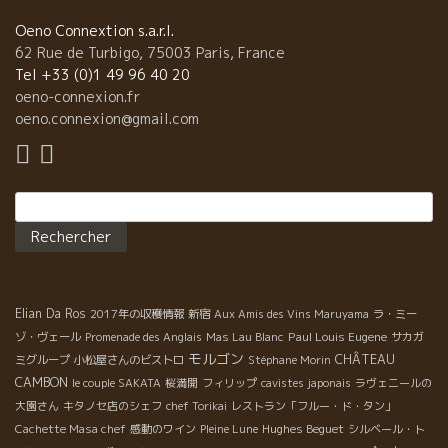
Oeno Connextion s.a.r.l.
62 Rue de Turbigo, 75003 Paris, France
Tel +33 (0)1 49 96 40 20
oeno-connexion.fr
oeno.connexion@gmail.com
Rechercher :
Elian Da Ros
2017年の収穫情報
新宿
Aux Amis des Vins Maruyama
ラ・ミー
Paul Louis Eugene
ゾ・ヴェール
Promenade des Anglais
Mas Lau Blanc
サカガ
モルゴン
CHÂTEAU
ミグループ
小松屋さんのビストロ
Stéphane Morin
CAMBON
le couple SAKATA
桜満開
フィリップ
cavistes japonais
ラヴェニールの
大園さん
キタノセ店のシェフ
chef Torikai
レストラン「フルー・ド・タン」
Hughes Beguet
Cachette Masa chef
感動のワイン
Pleine Lune
シルベール・ト