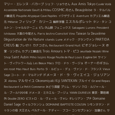
マリー・エレンヌ・バカーブ
Aux Amis Tokyo
シェフ・リョウさん
Cuvée Voilà
COSMIC
Beaujoloise
Assemblée Nationale
Gault & Millau
丹さん
ラ・タルバル
ド醸造元
Poupille Atypique
Cave Papilles
イクザヴィエ
Aventure
カプリエル醸造
フィリップ・カリーユ
エスカルポレット
元
Mélanie
輪飲学園
タン・タン
コ
ルトン・シャルルマーニュ
ピレネ山脈
フェニックス
Sakagami
Lurons
President
Paris bistro Coinstot Vino
Taiwan la Deuxième
Ishikawa
大阪の今尾さん
PARTIDA
Dégustation de Vin Nature
stands
Lune
メドック・グランヴァン
CREUS
ビオジョレーヌ
カナコさん
鮨
ブレゼ11
Restaurant Grand Huit
作
Trois Amours
トマ・ピコ
家・リンさん
カプリエ醸造元
oeuillade
Nozaki Wine
Saint Aubin
Shop
Miho
Isojiro
Rouge Feuille de Paul Louis Eugène 94
サイン
オーナーのギヨム
ト・ヴィクトワール山
Les Beaux Macs
クロ・ドゥ・ヴージョ
vin rosé
Mas Haut Buis
Porto
ラ・ルビュー・デュ・ヴァン・ド・フランス
Vieux
ドメーヌ・ド・ラ・ヴィエイユ・ジュリアン
Sage
コート・ド・マルマンデ
ヌ
マルセイユ
Okonomiyaki Kiji SANTEKAN
ブルイイ
Grand Repas
Abrieu
Restaurant Le Petit Commerce
みどり酒屋
プリム・サンソ
クロ・ルジャール・
ル・ブール1996年
ドメーヌ・ミカエル・ブージュ
YANN DURIEUX
東京・築地場
Domaine
外
Double ZERO
ビストロ・ル・ヴェール・ヴォレ
オレリアン・プチ
Daniel Sage
DOMAINE BAPTISTE COUSIN
ヴィルフランシュ
シモンヌサン・ド
ゥランの母
大江さん
ベルナール・ナディー・フコー
コンセプション・加藤さん
サ