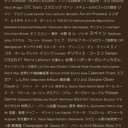
ヨヨ
タン
DOMAINE THOMAS ROUANET
アンジェ自然派ワイン見本市・
Domaine
STC Tours
コスミック
Haut Brugas
ヴァン・ナチュールのビストロの歴史
ジ
Aix-en-Provence
ャン・マルク
Cuvée Camille
Vins natures
Barcelon
エスポ
ア・よろずや
ドメーヌ・ボートレイ
TOKYO Vin Nature grande dégustation
Domaine Emmanuel Giboulot
Yokosuka
Denis Deschamps
サンジャン
charibari
スペイン
Christian Binner
オフ
エミリー
東京・中野
月
ル・バトセ
Taketomi
シェフ・ロドルフ
jima
パスカル・コレット
Shonan
ボージョロワーズ試飲会
OFF
エノ・
Waingakuen
モンペイル村
ドメーヌ・ドゥ・ヴィーニュ・デュ・マインヌ
オリヴィエ・コーエン
コネ・チーム
デコンブ
Damien
ゲシクト
Cornas
台湾インポーターのレベッカさん
COQUELET
Pierre Laforest
竹澤さん
ヴァンサン
ローヌ地方
Le Clos des Oliviers
Côte de Feule
Provoke
Katsuyama
Cabernet-Franc
エス
Petit Max
世界ビオ栽培醸造家
Bistro SHUN
bistro soya
Domaine Olivier
ポア・ しんかわ
飯田橋 メリメロ
Sébastien Riffault
Cousin
レ・ジャン・ド・メティエ
谷井さん
Douro
Paris Notre Dame
マール
メー
Philippe
ヌ・デ・フラール・ルージュ
ダミアン・コクレ・ヌーヴォー
ルーブル
Valette
Festivin
Domaine Château du Rouet
Matthieu BOUCHET
Brulius
マド
宮本
モワゼルＭ
世界ピノ・ノワール会議
Galapia
桐谷さん
Quinonero Pierre
Une
île
武道・剣道
ドゥニー・デシャン
Les toqués
ドメーヌ・ジェローム・ギシャール
Acignan
世を動かす人
Tokyo Degustations Séminaires
ラピエール家の自然派ワイ
Champagne de Sousa
酢飯屋
Nicolas Réau
ン祭
ピノ・ノワール 2016
アス