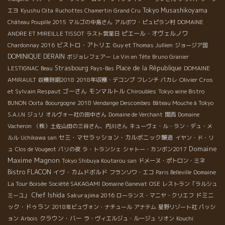
Tokyo Musashikoyama
エヨ
Kyushu Oita
Ruchottes Chamertin Grand Cru
Château Poupille 2015
マルゴの中島さん
アルボワ・ピュピラン村
DOMAINE
ピエール・オヴェルノワ
ANDRE ET MIREILLE TISSOT
ラスト営業日
ビストロ・アトリエ
Chardonnay 2016
Guy et Thomas Jullien
ジョージア国
DOMINIQUE DERAIN
ボジョレフェアー
Le Vin en Tête
Bruno Granier
Strasbourg
Place de la République
LESTIGNAC
Beau
Pays-Bas
DOMAINE
Olivier Cros
AMIRAULT
収穫時期2018
2018年収穫・デコンブ
フレンチ
パカレ
et Sylvain Respaut
ゴーさん
モンマルトル
Chiroubles
Tokyo wine Bistro
BUNON
Ooita
Boourgogne
2018 Vendange Descombes
Bâteau Mouche à Tokyo
S.A.I.N
ジュリ
オルヴォー社の田中さん
Domaine de Verchant
関西
Domaine
Vacheron
（株）土佐山田の三谷さん、内川さん
キューヴェ・ル・ラン・デュ・メ
セミ・マセラッション・カルボニック醸造
ルル
Uchikawa san
イヤン・ド・リ
Domaine
ュ
Clos de Vougeot
パリの夜
ラ・トランシェ
シャトー・カンボン2017
Maxime Magnon
Tokyo Shibuya Koutarou san
ドメーヌ・ポトロン・ミネ
Bistro FLACON
イヴ・カムドボルド
フランソワ・エコ
Paris Belleville
Domaine
La Tour Boisée
Société SAKAGAMI
Domaine Ganevat
OSE
レストラン「ラルシュ
Chef Ishida
Sakurajima 2016
ドミニ
ミーユ」
ローランス・マニヤ・クリエフ
ック・ドゥラン
2018年ビュヴォン・ナチュール
アナテム
星野リゾート社
パッシ
クラウン・バー
ョン
Arbois
ラ・ヴィエルジュ・ルージュ
リオン
Kouchi