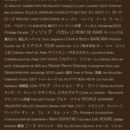
ル
Aveyron
Isabelle Frère
Restaurant français à Lyon
Loucate
Saint-Etienne-
ガード・
des-Oullières
ポムロル
DOMAINE CHARLOTTE BATTAIS
カンヌのワイン
ローブ
PRIEURE SAINT CHRISTOPHE
キューヴェ・ソレイユ・テール・クール
ニ
コラ・ベルタン
LE BARATIN
剣のワイン
ワイン作家・リンさん
Vendange2018
フィリップ・パカレ
LE MONT DE MARIE
Philippe Pacalet
オーリックの
Centre
Bistro BIANCARA
藤元さん
南仏モンペイル
Trois Seigneurs
Minette
ＥＳＰＯＡ TOUR
Suzuki san
yukiko san
シェフ鈴木洋治
オー・ドゥ・スッシ
サンフォニーのまどかさん
ュ社
Château-Neuf-du-Pape
Laurence Alias
シルヴァン・リショーム
Châteauneuf-du-Pape
CPV TOURS
Chenas
Paris en
Maison Pierre Overnoy
août
châtaignier de 600 ans
Conception Kato san
Oenoconnexion
vendange 2018 Lapalu
調布
Avec le Temps
宮崎
Jeu de quilles
Cabernet-Franc 2007
トゥールーズ
Izu
AU P'TIT BON-HEUR
La Croix des
クラブ・パッション・デュ・ヴァン
Rameaux
東銀座 SOYA
Ginza
Autriche
ラモンさん
ミネルヴォワ
キンタ・ド・カリーユ
Cuvée Le Jambon・Blanchard
PEOPLE
アルマ・マテル
DOMAINE
グランクリュ街道
Pascale Choime
VALENTIN VALLES
Reviens Gamay
chef Xabi
ジャン・ドミニック・カッシーニ
ゲーシクト
オン・メ・フェ・ス・キル・トゥ・プレ
Président Association
Rémi DUFAITRE
Loïc ROURE
Internationale de Sommeliers
Fukuoka
cepage
ニース
Aramon
霧島
セドリック・ガロ
ALLIQ
Amis Buvons
ドメーヌ・リショー