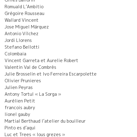
Romuald L’Ambitio
Grégoire Rousseau
Wallard Vincent
Jose Miguel Márquez
Antonio Vílchez
Jordi Llorens
Stefano Bellotti
Colombaia
Vincent Garreta et Aurelie Robert
Valentin Val de Combrès
Julie Brosselin et Ivo Ferreira Escarpolette
Olivier Prunieres
Julien Peyras
Antony Tortul « La Sorga »
Aurélien Petit
francois aubry
lionel gauby
Martial Berthaud l’atelier du bouilleur
Pinto es d’aqui
Luc et Trees « lous grezes »