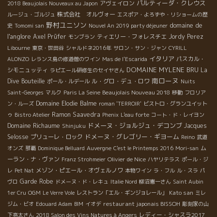
パルティーダ・クレウス
アヴェイロン
2018 Beaujolais Nouveaux au Japon
株式会社 オルヴォー
ルージュ・ゴルジュ
エスポア・よろずや・リショームの歴
野村ユニソン
domaine de
史
Tomomi san
Nouvel An 2019 party déjeuner
l'anglore
Axel Prüfer
ティエリー・フォレスチエ
Jordy Perez
モンブラン
Libourne
東京・世田谷
シャルドネ2016年
サロン・サン・ジャン
CYRILL
イタリア
パスカル・
ALONZO
レランス島の修道僧のワイン
Mas de l'Escarida
DOMAINE MYLENE BRU
シモニュッティ
La
ラピエール研修生のセイヤさん
南ローヌ
Dive Bouteille
ル・グロ・デュ・ロワ
ポール・ルデール
Nuits
Beaujolais Nouveau 2018
Saint-Georges
マルク
Paris La Seine
移動
フロリア
Domaine Elodie Balme
ン・ルーズ
roman 'TERROIR'
ビストロ・グランユイット
Ramon Saavedra
ゥ
Bistro Atelier
Phenix
L'eau forte
コート・ド・レイヨン
Domaine Richaume
ドメーヌ・ジョルジュ・デコンブ
Jacques
Shinjuku
ドメーヌ・グレゴリー・ギヨーム
Selosse
プリューレ・ロック
Reino
武道
ム
オンズ
那覇
Dominique Belluard
Auvergne
C'est le Printemps 2016
Mori-san
ーラン・ナ・ヴァン
Olivier de Nice
Franz Strohmeier
ハヤリテラス
ポール・ジ
メゾン・ピエール・オヴェルノワ
レ
Pet Nat
本物ワイン
ラ・フル
ル・スラ
パ
Garde Robe
ヴロ
ドメーヌ・ド・レキュ
Italie Nord
柳沼憲一さん
Saint Aubin
Kato san
1er Cru
OGM
Le Verre Vole
レストラン「エル・ギンジョレール」
ミレ
restaurant japonais BISSOH
ジム・ビオ
Edouard Adam
BIM
イオデ
彫刻家の山
レディー・シャスラ2017
下亮太さん
2018 Salon des Vins Natures à Angers