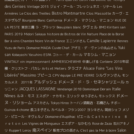
des Cerises
Vintage 2015
ジェイ・アール・フレッシュネス・リテール
Les
Bistro Montmartre
Clos Massotte
Armières
Le Clos des Treilles
カーヴ・エ
ドメーヌ・マクシム・マニョン
ステザルグ
Bourgone Blanc
California
RUE DE
タヴェル
LA PESTE
東京三鷹
ラ・プラッツ
Beaujolais blanc
BMO Kiritani san
PARIS 2019
Midori Sakaya
histoire de Bistros de Vin Nature
Place de la Borse
Camille Lapierre
Bar à vins Chambre Noire
Vin de France
エニンドさん
Rennes
Yuki
Yuzu de Paris
Domaine MADA
Cuvée Chat
アザミ・デ・ヴァンの丸山さん
san
マキシム・マニョン
Kobayashi Yasuhiro
ESPA
コトー・デ・カール
VINITALY
vin impressionnant
AMMERSCHEWIHR
中湊しげる
Corbiere
2018年収
タラゴナ
Alsace Foire "Les Vins
穫・クリストフ・パカレ
Arts et Metiers
Massimo
Libérés"
プピーユ
シルヴァンさん
CPV équipe
LE PRE VERRE
モン
アルデッシュ
ドメーヌ・ド・ラ・セネシャリエール
カルメス 2011年
カ
JACQUES LASSAIGNE
Vendange 2018 Dominique Derain
Italie
リニャン
ドメー
Nîmes
ルネ・モス
エスポア・ナカモト
エリック
ゆう子さん
モトックス
ヌ・リショーム
アスカさん
Tokyo Hiroo
トーハン酒販店・石橋さん
チボー
Guinza 4 chome
長ユキ子さん
カベルネ・フラン2007
ヨシキさん
岡田シェフ
メゾ
ン・ピエール・オヴェルノ
Domaine d'Aupilhac
ピエール
Ｃａｔｈｅｒｉｎｅ Ｂ
ｒｅｔｏｎ
Les Vignes de Mongueux
エスポア・なかむら
Rose de Zaza
石川アキノ
南スペイン
Salon
リ
Ruppert Leroy
販売プロの西さん
C'est pas la Mer à boire