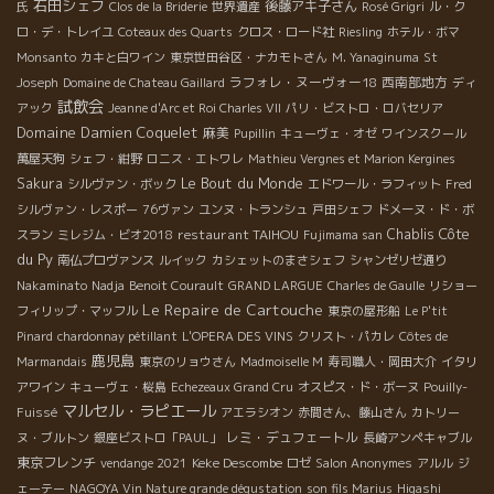
石田シェフ
後藤アキ子さん
氏
Clos de la Briderie
世界遺産
Rosé Grigri
ル・ク
ロ・デ・トレイユ
Coteaux des Quarts
クロス・ロード社
Riesling
ホテル・ボマ
Monsanto
カキと白ワイン
東京世田谷区・ナカモトさん
M. Yanaginuma
St
ラフォレ・ヌーヴォー18
西南部地方
Joseph
Domaine de Chateau Gaillard
ディ
試飲会
アック
Jeanne d'Arc et Roi Charles VII
パリ・ビストロ・ロバセリア
Domaine Damien Coquelet
麻美
Pupillin
キューヴェ・オゼ
ワインスクール
萬屋天狗
シェフ・紺野
ロニス・エトワレ
Mathieu Vergnes et Marion Kergines
Le Bout du Monde
Sakura
シルヴァン・ボック
エドワール・ラフィット
Fred
シルヴァン・レスポー
76ヴァン
ユンヌ・トランシュ
戸田シェフ
ドメーヌ・ド・ボ
Côte
restaurant TAIHOU
Chablis
スラン
ミレジム・ビオ2018
Fujimama san
du Py
南仏プロヴァンス
ルイック
カシェットのまさシェフ
シャンゼリゼ通り
Nakaminato
Nadja
Benoit Courault
GRAND LARGUE
Charles de Gaulle
リショー
Le Repaire de Cartouche
フィリップ・マッフル
東京の屋形船
Le P'tit
Pinard
chardonnay pétillant
L'OPERA DES VINS
クリスト・パカレ
Côtes de
鹿児島
Marmandais
東京のリョウさん
Madmoiselle M
寿司職人・岡田大介
イタリ
アワイン
キューヴェ・桜島
Echezeaux Grand Cru
オスピス・ド・ボーヌ
Pouilly-
マルセル・ラピエール
Fuissé
アエラシオン
赤間さん、藤山さん
カトリー
レミ・デュフェートル
ヌ・ブルトン
銀座ビストロ「PAUL」
長崎アンペキャブル
東京フレンチ
Keke Descombe
vendange 2021
ロゼ
Salon Anonymes
アルル
ジ
ェーテー
NAGOYA Vin Nature grande dégustation
son fils Marius
Higashi