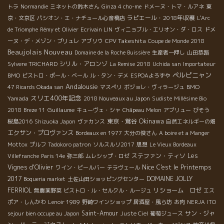
トラ
Normandie
ミネットの鈴木さん
Ginza 4 cho-me
ドメーヌ・トマ・ルアネ
東
ラピエール・2018年収穫
京・文京区
パシオン・エ・ナチュール心斎橋店
L'Arc
de Triomphe
Rémy et Olivier
Ecrivain LIN
ヴィニョブル・エリオン・ダ・ロス
ドメ
CPV Takeshita
ーヌ・デ・メゾン・ブリュレ
アブリウ
Coupe de Monde 2018
Beaujolais Nouveau
Domaine de la Roche Buissière
生産者一押し
山田恭路
シリル・アロンゾ
Sylvere TRICHARD
La Remise 2018
Uchida san
Importateur
ペルピニャン
BMO
ビストロ・ポール・ベール
ル・タン・デメ
ESPOAよろずや
Andalousie
BMO
47 Ricards Okada san
マスぺリ
ボジョレ・ヴィラージュ
スリエ400年記念
Yamada
2018 Nouveaux au Japon
Sudiste
Millésime Bio
Guillaume
2018
Breze 11
キューヴェ・シャ
Châpeau Melon
アブリュー
びそう
Okinawa
東京・鴬谷
桜島2016
Shizuoka Japon
ヴァカンス
自然エネルギーの畑
エクサン・プロヴァンス
Bordeaux en 1977
大分の俊さん
A boire et a Manger
Mottox
プルフ
Tadokoro patron
ソルスルリ2017
思想
Le Vieux Bordeaux
ステファン・ティソ
Les
Villefranche
Paris 14e
弥三郎
ムレシップ・ロゼ
Nice
Vignes d'Olivier
C'est le Printemps
ワイン・ビールバー
テラヴェール
2017
DOMAINE JOLLY
Boqueria market
土佐山田ショッピングセンター
FERRIOL
リショーム ロゼ
無農薬野菜
ビストロ・ル・セルクル・ルージュ
エス
ポア・しんかわ
Lenoir 1989
野崎ワインショップ
居酒屋・風ら坊
お肉
NERJA
ITO
Saint-Amour
サン・ジャ
sejour bien occupe au Japon
Juste Ciel
葡萄ジュース