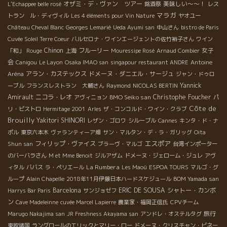
オザミ・デ・ヴァン ツアー
美味しい～～！
L'Echappee belle rosé
銘酒祭
レス
マラガ
トラン ル・ディヴィル
Les 4 éléments pour Vin Nature
ヤオユー
Château Cheval Blanc
Georges Lemarié
Ueda Ayumi san
中山さん
bistro de Paris
Cuvée Soleil Terre Coeur
バルセロナ・ワインエージェントの佐竹裕子さん
ワイン
Chinon
フルーリー
女子
「和」
Rouge
上海
Mouressipe Rosé
Arnaud Combier
会
Canigou
Le Layon
Osaka IMAO san
singapour restaurant ANDRE
Antoine
アラン・カステックス
ドメーヌ・ダニエル・サージュ
Aréna
ジャン・ドゥロ
Yannick
ーブル
フランスレストラン 大輔さん
Raymond
NICOLAS BERTIN
Amirault
ニコラ・レオ
BMO Seiko san
Christophe Foucher
アヴィニョン
パ
Côte de
リ・ビストロ
Hermitage 2001
Arles
ザ・コンコルド・ワイン・クラブ
Brouilly
Yakitori SHINORI
レザン・ゴロワ
シルーブル
Cannes
キンタ・ド・ナ
ポル
東京六本木
ヴァランティーア畑
サン・マルタン・デ・ラ・ガリッグ
Oita
エスポア
フィリップ・ヴァイス
Shun san
ブラーヴ・マルゴ
台湾インポーター
のバーバラさん
M et Mme Benoit
ジルアザム
ドメーヌ・ジェローム・ジュレ
アヴ
La Rumbera
ィタル
ババス
ラ・ペリエール
Les Maoù
ESPOA TOURS
マルゴ・グ
ループ
Alain Chapelle
2018年11月伊藤日本ハードスケジュール
BOM Yamada san
Barcelona
ERIC DE SOUSA
シャトー・カンボ
Harrys Bar Paris
サンジョゼフ
ン
Cave Madeleinne
cuvée Marcel Lapierre
農業家・福岡正信氏
CPVチーム
旅行
Marugo Nakajima san
JR Freshness Akayama san
アンドレ・オステルタグ
東欧諸国
ラングロールのエリックとマリー・ロー
ドメーヌ・クリスチャン・ビネー