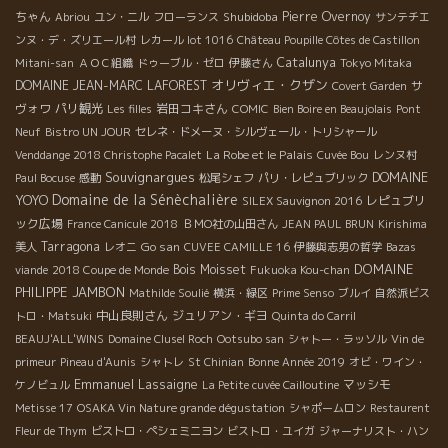
ちゃん
Shubidoba
Pierre Overnoy
Abriou
ユン・ニル
フローランス
サンテチエ
ンヌ・デ・ズリエール村
レカール lot 1016
Château Poupille Côtes de Castillon
Catalunya
Mitani-san
ＡＯＣ組織
ドゥーブル・ゼロ
伊藤さん
Tokyo Mitaka
オリヴィエ・クザン
DOMAINE JEAN-MARC LAFOREST
サ
Covert Garden
ヴォワ
パリ観光
岩田コキさん
Les filles
COMIC
Bien Boire en Beaujolais
Pont
Neuf
Bistro UN JOUR
セレネ・ドメーヌ・シルヴェール・トリシャール
La Robe et le Palais
Venddange 2018 Christophe Pacalet
Cuvée Bou
レンヌ村
Souvignargues
DOMAINE
Paul Bocuse
感動
松尾シェフ
パリ・レピュブリック
Domaine de la Sénèchalière
YOYO
レピュブリ
SILEX Sauvignon 2016
ック広場
France Canicule 2018
ＢＭО社の山田さん
JEAN PAUL BRUN
Kirishima
Tarragona
Go san
美人
レオニ
CUVEE CAMILLE 16
伊藤與志男の哲学
Bazas
DOMAINE
Bois Moisset
viande
2018 Coupe de Monde
Fukuoka Kou-chan
PHILIPPE JAMBON
Mathilde Soulié
横浜・緑区
Prime Senso
ブルイ
自然派ビス
中山良則さん
ジュリアン・ギヨ
トロ・Matsuki
Quinta do Carril
BEAUJ'ALL'WINS
Domaine Clusel Roch
Ootsubo san
シャトー・ラッソル
Vin de
primeur
Pineau d'Aunis
シャトレ
St Chinian
Bonne Année 2019
オビ・ワイン・
Emmanuel Lassaigne
マッシモ
ケノビュル
La Petite cuvée Cailloutine
Metisse 17
OSAKA Vin Nature grande dégustation
シャポームロン
Restaurent
Fleur de Thym
ビストロ・ペシェミニヨン
ビストロ・ユイガ
ジャーナリスト・ハン