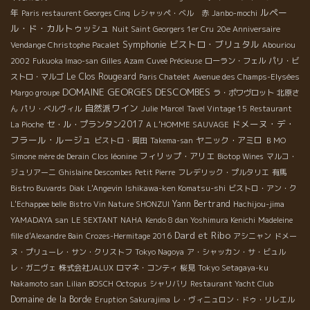
ルペー
年
Paris restaurent Georges Cinq
レシャッペ・ベル 赤
Janbo-mochi
ル・ド・カルトゥッシュ
Nuit Saint Georgers 1er Cru
20e Anniversaire
Symphonie
ビストロ・ブリュタル
Vendange Christophe Pacalet
Abouriou
2002
Fukuoka Imao-san
Gilles Azam
Cuveé Précieuse
ローラン・フェル
パリ・ビ
Le Clos Rougeard
ストロ・マルゴ
Paris Chatelet
Avenue des Champs-Elysées
DOMAINE GEORGES DESCOMBES
Margo groupe
ラ・ポワヴロット
北原さ
自然派ワイン
ん
パリ・ベルヴィル
Julie
Marcel
Tavel Vintage 15
Restaurant
ドメーヌ・デ・
セ・ル・プランタン2017
La Pioche
A L’HOMME SAUVAGE
フラール・ルージュ
ヤニック・アミロ
ビストロ・岡田
Takema-san
ＢＭО
フィリップ・アリエ
Simone mère de Derain
Clos léonine
Biotop Wines
マルコ・
ジュリアーニ
Ghislaine Descombes
Petit Pierre
フレデリック・プルタリエ
有馬
Bistro Buvards
Diak
L'Angevin
Ishikawa-ken Komatsu-shi
ビストロ・アン・ク
Yann Bertrand
L'Echappee belle
Bistro Vin Nature SHONZUI
Hachijou-jima
YAMADAYA san
LE SEXTANT
NAHA
Kendo 8 dan Yoshimura Kenichi
Madeleine
Dard et Ribo
fille d'Alexandre Bain
Crozes-Hermitage 2016
アシニャン
ドメー
ヌ・プリューレ・サン・クリストフ
Tokyo Nagoya
ア・シャッカン・サ・ビュル
レ・ガニヴェ
株式会社JALUX
ロマネ・コンティ
桜見
Tokyo Setagaya-ku
Nakamoto san
Lilian BOSCH
Octopus
シャリバリ
Restaurant Yacht Club
Domaine de la Borde
Eruption Sakurajima
レ・ヴィニュロン・ドゥ・リレエル