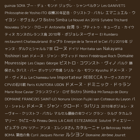
guinza SOYA
ブー・デュ・モンド
ジュヴレ・シャンべルタン
Les GANIVETS
エマニュエル・ウ
Philosophie de Yoshio ITO
収穫20年記念・クリストフ・パカレ
イヨン・オヴェルノワ
Bistro Simba
Le Nouvel An 2019
Sylvère Trichard
台湾
Nouveau
ジャン・クロード
Antonella
ラ・プティトゥ・キューヴェ・カイウ
2018年・ボジョレヌーヴォー
ティヌ
カンヌのレランス島
El Rumbero
restaurent Chateaubriand
ホップラ
Energie de la Terre et le Ciel
パリ2019年
ジ
ローヌ
Nakayama
ャンヌ・ダルクとシャルル７世
ドイツ
Moritaka san
Domaine
Yoshinori san
ドメーヌ・ジャン・ダヴィッド
Henri Frédérique Roch
Mouressipe
ビストロ・コワンスト・ヴィノ
Les Clapas
Géorgie
パルク
勝
Kyushu
ドメーヌ・ア
俣さん
タパス・バー
ボッケリア市場
シリル・ル・モワン
Importateur REBECCA
ド・ヴィヌム
Le Chameau Ivre
サーヴィスのアナ
ドメーヌ・ドミニック・ドゥラン
CPVの石川君
Paris KUNITORA UDON
Bistro Shimba
Marie Rose
Caviar
フランスワイン・ロゼ
Mr.Tamajo de Diony
DOMAINE FRANCOIS SAINT-LO
Nonura Unison Fujiki san
Coteaux du Layon
パ
ドメーヌ・ジャン・クロード・ラパリュ
リ・シャトレ
2018年ボジョレ・ヌ
ーヴォー・クリストフ・パカレ
マルセル最後の年ワイン
グラン・ラルグ
タカムラ
ティエリー・
マリー・ラピエール
Pineau Denis
LA CAVE ESTEZARGUE
Solutré
カタルーニャ
ピュズラ
CPV ツアー
アンヌ・エレンヌさん
Le Batossay
Hotel
ルシヨン
Domaine Jérôme Jouret
BOMA
築地の魚
Cyril
Jacques Février