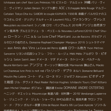
沖縄
Ishikawa san
chef Xavi
Les Prémices 16
ビストロ・マルミット
パリ・ヴィ
AOC
ニ・ヴィジオン
Julien Derain
ランブラ通り
L'Echappée Belle Rouge
マルゴー
Catalan
Tokyo Ota-ku
SABORI le couple KAMATA
1998年
串揚げ
バルセロナのユ
ヴァランタン・ヴァレス
ウコさん
ロゼ・グリグリ
マルティーヌ
Laurent FELL
2018年アンジェ自然派ワ
Beaujolais au couchant
シノン城
ロセ・パンプルムス
イン見本市
Chef Shu-
プルミエクリュ・ラ・ペリエール
Nouveau Laforest2018
ローラン・バニョル
Chef Mantani
zo
La Sicile
Jus de Raisins
ガラピア
バ
ルセロナの佐竹さん
Domaine Raphael Champier
Margaux 2016
シュトラマイヤ
aux Amis des Vins
ロワール地方
ー
La Casa del Perro
仙巌園
Yvon Metras
Méli Mélo
ラ・ピオ
Sancerre
リヨンの石田シェフ
レ・フラー・ルージュ
アルボワ
ッシュ
Salon Saint Jean
ドメーヌ・マダ
ドメーヌ・カトリーヌ・ベルナール
アンジェ
Baune Kentaro-san
オーリック濱田社長
Marmande
勝山さん
Macéo
パトリック・デプラ
Le Chameua Ivre
Pink is not red
ネルハ
Domaine Belluard
ビオディナ
Moulin Pey Labrie
コート・デュ・ローヌ
サン・ジョゼフ
Abruzzes
ミ栽培
ジル・ダヴァス
Paul Reder
Patrice Hughes
Ishibashi Tours
Chef Kôtaro
DOMAINE ANDRE OSTERTAG
Jean Michel Stephan
ボジョレ・
諏訪湖
Emilie
2018 Vendange Lapierre
へニング・オエッシュ
Mouressipe
剣道八段・好村兼一
BMO山田さん
レ・ジュニック・ド・ジュル・ショーヴェ
坂田夫妻
サロン
ブラ
Roots 66
ソントル
ン・ド・ブラン
ボルドー夜景
Côte de Rayon
La Cave Apicole
Narbonne
Le Temps
田崎真也さん
トーハン酒販ツアー
Paris Quartier Latin