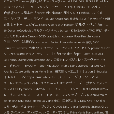
美味しい
Le Clos des Jarres
バニャン
Yuko-san
モト・ヌーヴォー
Pinot Noir
モンペリエ・
シャンパーニュ・ジャック・ラセーニュ
2016
ピトル2004年
自然派ワイン見本市
ドメー
France
Vin Nature BIM
ソムリエの松本さん
ヌ・ル・ブ・デュ・モンド
Louvre
Asuka san
株式会社エスポア
ラミディア醸
マルク・ぺノ
シャトー・エグイユ
造元
Bistro A boire et A manger
九州・大
分
Domaine Coudoulet
マルク・ぺナベール
écrivain KITAGAWA-NAWO
デビ・ディ
ヴェルス
Domaine Cauzon
2020 beaujolais nouveaux
Rosé Pamplemousse
PHILIPPE JAMBON
Nishio san
Berlin
closerie des moussis
藤丸
MOF
Malaga
メドッ
Laurent Duchaîne
仙台
サン・シニアン
マルタン・カルム
pensee
ク
La Ferme des Sept Lunes
マサル式選別
ピック・サン・ルー
AUX AMIS
ボジョレ・ヌーヴォー
DES VINS 20eme Anniversaire 2017
宗像シェフ
ドゥ
ニ・ジャンドー
BMOツアー
chef Mizukuchi
Nuits Saint Georges 1er Cru Aux
Argillas
Cuvee Le Rang du Merle
Brasil
磯次郎
カーエム３１
Station Shinosaka
ＴＡＶＥＬ
Montpellier
ル・クロ・デ・グリヨン
white
・ G
vin
オザミ・デ・ヴァン
Octobre
エシャッペ・ベル・ロゼ
Claude ALIET
エメ・コ
マルセル・エ・クレール・リショー
メラス
Les Pyrenees
料理人の高太郎さん
レミ・スリエ
ドメーヌ・フィリップ・デルメ
レ・プレミス１６
Anniversaire
de Mr ITO
TAKI BAKE
Bistro La Vigne
東京・江東区大島
VINEXPO
GINZA 6
ラ・
カサ・デル・ぺロ
シャトー・ブリアン
Cuvée Sakurajima
Route de Grands Crus
岩
大分
ワインバー・ア・ボワール・エ・ア・マンジェ
Frère Marie
Blanc de Blanc