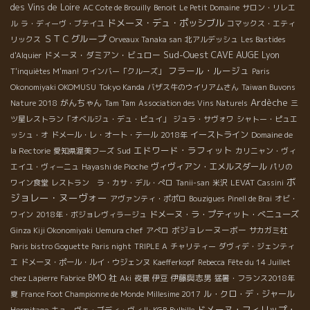
des Vins de Loire
AC Cote de Brouilly
Benoit
Le Petit Domaine
サロン・リレエ
ドメーヌ・デュ・ポッシブル
ル
ラ・ディーヴ・ブテイユ
コマックス・エティ
ＳＴＣグループ
リックス
Orveaux Tanaka san
北アルデッシュ
Les Bastides
Sud-Ouest
CAVE AUGE
ドメーヌ・ダミアン・ビュロー
Lyon
d'Alquier
フラール・ルージュ
T'inquiètes M'man!
ワインバー「クルーズ」
Paris
Okonomiyaki OKOMUSU
Tokyo Kanda
バザス牛のウイリアムさん
Taiwan Buvons
Ardèche
がんちゃん
Nature 2018
Tam Tam
Association des Vins Naturels
三
ツ星レストラン「オベルジュ・デュ・ピュイ」
ジュラ・サヴォワ
シャトー・ピュエ
イーストライン
ッシュ・オ
ドメール・レ・オート・テール
2018年
Domaine de
エドワード・ラフィット
Sud
la Rectorie
愛知県渥美フーズ
カリニャン・ヴィ
ヴィヴィアン・エメルスダール
エイユ・ヴィーニュ
Hayashi de Pioche
パリの
ボ
ワイン食堂
レストラン ラ・カサ・デル・ぺロ
Tanii-san
米沢
LEVAT
Cassini
ジョレー・ヌーヴォー
アヴァンティ・ポポロ
Bouzigues
Pinell de Brai
オビ・
ドメーヌ・ラ・プティット・べニューズ
ワイン
2018年・ボジョレヴィラージュ
ボジョレーヌーボー
Ginza Kiji Okonomiyaki
Uemura chef
アぺロ
サカガミ社
Paris bistro Goguette
Paris night
TRIPLE A
チャリティー
ダヴィデ・ジェンティ
エ
ドメーヌ・ポール・ルイ・ウジェンヌ
Kaefferkopf
Rebecca
Fête du 14 Juillet
BMO 社
伊藤與志男
chez Lapierre
Fabrice
Aki
夜景
伊豆
猛暑・フランス2018年
ル・クロ・デ・ジャール
夏
France Foot Championne de Monde
Millesime 2017
ドメーヌ・フィリップ・
Hermitage
キューヴェ・ブディ・ヴィル
KGB
Bulbille