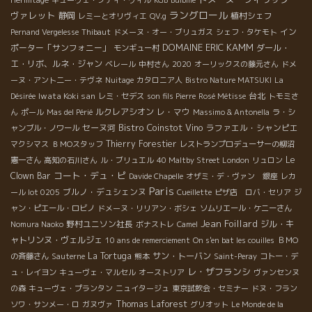
ラングロール
ヴァレット
静岡
植村シェフ
レミーとオリヴィエ
QV.g
イン
Pernand Vergelesse
Thibaut
ドメーヌ・オー・ブリュガス
シェフ・タケモト
DOMAINE ERIC KAMM
ポーター「サンフォニー」
ダール・
モンギュー村
エ・リボ、ルネ・ジャン
ベレール
中村さん
2020
オーリックスの藤元さん
ドメ
ーヌ・アント二ー・テヴネ
Nuitage
カタロニア人
Bistro Nature MATSUKI
La
Iwata Koki san
台北
Désirée
レミ・セデス
son fils Pierre
Rosé Métisse
トモミさ
ルクレアシオン
レ・マウ
ん
ポール
Mas del Périé
Massimo & Antonella
ラ・シ
Bistro Coinstot Vino
セーヌ河
ラファエル・シャンピエ
ャンブル・ノワール
Thierry Forestier
マクシマス
ＢＭОスタッフ
レストランプロデューサーの柳沼
Le
憲一さん
高知の石川さん
ル・ブリュエル
40 Maltby Street London
リュロン
コート・デュ・ピ
Clown Bar
Davide Chapelle
オザミ・デ・ヴァン 銀座
レカ
Paris
ブルノ・デュシェンヌ
ール lot 0205
Cueillette
ピザ店 ロバ・セリア
ジ
ャン・ピエール・ロビノ
ドメーヌ・リリアン・ボシェ
ソムリエール・ケニーさん
Jean Foillard
野村ユニソン社長
ジル・キ
Nomura Naoko
ボナストレ
Camel
ャトリンヌ・ヴェルジェ
10 ans de remerciement
On s'en bat les couilles
ＢＭО
La Tortuga
サン・トーバン
の斉藤さん
Sauterne
熊本
Saint-Peray
コトー・デ
レ・ザフランシ
ュ・レイヨン
キューヴェ・マルセル
オーストリア
ヴァンセンヌ
の森
キューヴェ・プランタン
ニュイタージュ
東京試飲会・セミナー
ドヌ・フラン
Thomas Laforest
ソワ・サンメー・ロ
ガヌヴァ
グリオット
Le Monde de la