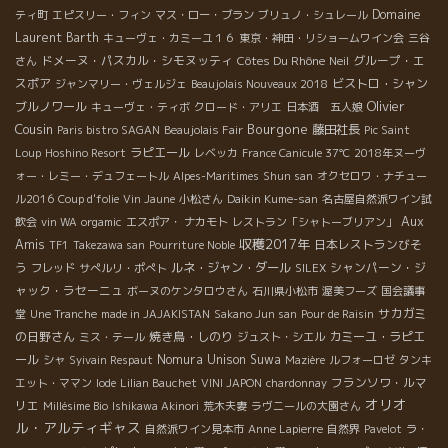
Domaine
ティ町
エピスリー・フィン
マス・ロー・ブラン
ブリュノ・シュレール
Laurent Barth
キューヴェ・カミーユ１６
東京・神田・リショームワイン会
三谷
ドメーヌ・パスカル・シモヌッティ
Côtes Du Rhône
グループ・エ
さん
Neil
スポア
ビストロ・シャン
ジャンマリー・ヴェルジェ
Beaujolais Nouveaux 2018
Olivier
ブルノワール
キューヴェ・ティボ
クロード・アリエ
日本酒 五人娘
Cousin
Bourgone
藤田社長
Paris bistro SAGAN
Beaujolais Fair
Pic Saint
ラピエール
Loup
Hoshino Resort
レベッカ
France Canicule 37℃
2018年ヌーヴ
ォー・レミー・デュフェートル
Alpes-Maritimes
Shun san
オクセロワ・ナチュー
ル2016
Coup d'folie
Vin Jaune
小松さん
Daikin Kume-san
名古屋自然派ワイン試
Aux
飲会
vin WA
orgamic
エスポア・ ナカモト
レストラン「シャトーブリアン」
Amis
収穫2017年
日本レストランびそ
TF1
Takezawa san
Pourriture Noble
う
ルネ・ジャン・ダール
シャンパーン・ジ
フレッド
サぺルリ・ポぺト
SILEX
ャック・ラセーニュ
ボーヌのケンタロウさん
石川県小松市
渥美フーズ
国会議事
サカガミ
堂
Une Tranche
made in JAJAKISTAN
Sakano Jun san
Pour de Raisin
の日野さん
焼き鳥・しのり
カミーユ・ラピエ
ミス・テール
ジュスト・シエル
ール
Nomura Unison Suwa
シャ
Syivain Respaut
Mazière
ルフォーロゼ
タンキ
フランソワ・ルマ
エット・ママン
Iode
Lilian Bauchet
VINI JAPON
chardonnay
オリオ
リエ
Millésime Bio
Ishikawa Akinori
荒木夫妻
ラヴニールの大園さん
ル・アルティギャス
自然派ワイン見本市
Anne Lapierre
自然界
Pavelot
ラ・