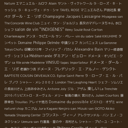
Alain
Nature
エマニュエル・ルロワ
サント・ヴィクトワール
ラ・ローズ・キ・ト
ゥッシュ
ラ・キューヴェ・ドゥ・シャ
TAVEL ROSE
マニュエルさん
戸田社長
愛
ダール・エ・リボ
Champagne Jacques Lassaigne
ペグ
Miyagawa san
The Concorde Wine Club
ニュイ・サン・ジョルジュ
長女のマドレーヌちゃん
水口
salon de vin ''INDIGENES''
Corton
シェフ
Rémy Soulié Rosé
Charlemagne
アンヌ・ラピエール
サン・ペレー
vin du sabre
Saké KIKUHIME
タ
Domaine Philippe Delmée
中湊シェフ
ンペット
カンパニェス
La Garonne
Alexandre Bain
Tokyo Chofu
収穫2018年・フィリップ・パカレ
マリー修道僧
ダミアン・ビュロー
La Méditerranée
イヴ・シェフ
ドメーヌ・オリビエ・ク
ドメーヌ・ダール・
VINISUD
ザン
sa fille ainée Madeleine
tapas
Importateur
エ・リボ
ドメーヌ・フレデリック・エ・アルノー・ゲシクト
老舗かつ吉
BAPTISTE COUSIN
ラ・ローブ・エ・ル・パ
ORVEAUX CO.
Eglise Saint Pierre
レ
ブノワ
シャトー・メレ２００２
London The Laughing Heart
シェフ・ソムリエ
楽しい
の長谷川さん
上田あゆみさん
Antoine Joly
ジル・アザム
La Trenchée
2016
パリビストロ・ヌーヴェル・メリー
桜島の噴火
宮川さん
Julien Courtois
藤
Domaine du possible
原幸也
Trouillas
アレイヤ地方
ビストロ・オザミ
wine
Jura Kagami Kenjiro san
GOTO Akiko
naturel shop
カニグ山
Mizuki san
コワンスト・ヴィーノ
Yamada Shopping Center
アレクサンドル・バン
エノ・コ
ネクション
Uemura san
竹富島・星のや・吉村さん
シャトー・プピーユ・コート・
Philippe Carrille