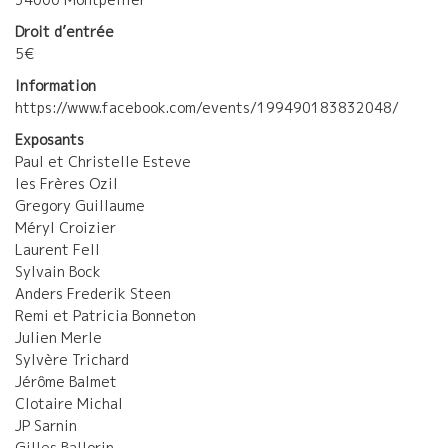
Droit d’entrée
5€
Information
https://www.facebook.com/events/199490183832048/
Exposants
Paul et Christelle Esteve
les Frères Ozil
Gregory Guillaume
Méryl Croizier
Laurent Fell
Sylvain Bock
Anders Frederik Steen
Remi et Patricia Bonneton
Julien Merle
Sylvère Trichard
Jérôme Balmet
Clotaire Michal
JP Sarnin
Gilles Ballorin