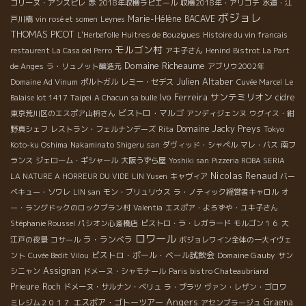
コリーヌ・アンスピレ
赤
2018年収穫ラピエール
収穫2018年・アリゴテ
水道・江
ボジョレ
Marie-Hélène BACAVE
戸川橋
vin rosé et somen
Leynes
THOMAS PICOT
L'Herbefolle
Huitres de Bouzigues
Histoire du vin francais
モルゴン村
restaurent La Casa del Perro
アキ子さん
Henind
Bistrot La Part
Domaine Richeaume
de Anges
ラ・リュノット醸造元
アブリウ2002年
Julien Altaber
Domaine Ad Vinum
ポルトガル
レミー・セデス
Cuvée Marcel
Le
Ivo Ferreira
サンテミリオン
Taipei
cidre
Balaise lot 1417
A Chacun sa bulle
ビストロ・マルゴ
東京荒川区のエスポア山枡さん
アンディジェンヌ
ウグイス・紺
Domaine Jacky Preys
野真シェフ
レストラン・フェルナンデーズ
Rita
Tokyo
Koto-ku Oshima
Nakaminato Shigeru san
ダヴィッド・シャペル
マレ・バス
南フ
ランス
ジェローム・ギシャール
大阪うずら屋
Yoshiki san
Pizzeria ROBA SERIA
Nicolas Renaud
LA NATURE A HORREUR DU VIDE
LIN Yusen
キャヴィア
バー
ベキュー・ソワレ
LIN san
モン・ブリュリウス
ラ・ノティック経営者キャロル
オ
ー・ラングドックのロックブラン村
Valentia
エスポア・よろずや・ユキ子さん
Stéphanie Roussel
パシオン心斎橋店
ビストロ・ラ・レガラード
モルゴン１６
大
ロワール
ラ・ランベラ
江戸の夜景
コサール
ボジョレワイン全体の一大イヴェ
ビストロ・ポール・ベール試飲会
Domaine Gauby
ント
Cuvée Bedit Vilou
サン
Assignan
シニャン
ドメーヌ・シャモナール
Paris bistro Chateaubriand
Prieure Roch
ドメーヌ・サルナン・ベリュ
ラ・プラツ
ヴァン・レザン・ゴロワ
Angers
エスポア・ゴトーツアー
Graena
ミレジム２０１７
アセンブラージュ