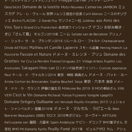
ド・カスティヨン
ヴォドピヴェック
プイッチ・ロドー
Geschickt
Domaine de la lunotte
Catherine JAMBON
ミュ
Moto-Nouveau
スカデ
アレ・レ・ヴェール
世界ソムリエ協会の会長
Cyril Alonso
ニースのオリヴ
aux Amis des
ィエ
Bistro FLACON - 2
Garde Fou
サンフォニー社
Juliénas
Vins Tours
マコン
お好み焼き・
Grand Cru Frankstein
自然派ワインショップ
きじ「さんて寛」
ニーム
モルゴン2016年
Satake san de Barcelone
ブリュノ
ー・シュラー
セ・ル・プランタン2016
リレール
ロー・フォルト
Chateaubriand
Mathieu et Camille Lapierre
Oriole ARTIGAS
スモール品種
Hennig Hoesch
La
ドメーヌ・ミレンヌ・ブリュ
Passion et Nature
Domaine des
Poivrotte
Griottes
1er Cru La Perrière
France/Uruguay 2:1
Village Arbois Pupillin
Les
Sakagami Hino-san
Anonymes
ロンドンの自然派ワインバー
Cuiisne Japonaise
ドメーヌ・パット・ルー
Paul
テール・ド・ヴォルカン2014
東京・神田
森高さん
東京・六本木
Arima
Corton les Bressandes
Sophia Bauchet
Seiya
湘南
ドメー
ヌ・ドゥ・ラ・ガランス
伊藤の誕生日
Millésime Bio 2019
ＢＭОの桐谷さん
VINI
C'est le Vin
VERI
Domaine Richaud
Yukiya Fujiwara
Vongole spagetti
Domaine Grégory Guillaume
vin Venskab
Pouilly-Vinzelles 2013
リュショッ
ドメーヌ・マルセル・ラピエール
Bien
ト・シャンベルタン
猛暑2018年
Boire en Beaujolais (BBB)
セロス
2018年ボジョレ・ヌーヴォー
ARTISAN
Katsuyama san
福岡・久留米
Spain Andalucia
ケビン・デコンブ
BMO聖子さん
文
Pouilly-Fumé
芸社
BMO Mr.Kamata
Kyoto
2017年 ビュルアゼロ
カム・アシュ