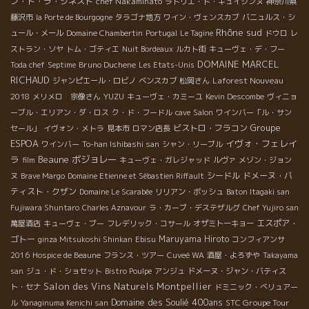
ン・ド・ラ・ジネスト
chef Nakaminato
ラトリエ・ド・キュイジンヌ
神奈川県
藤沢市
la Porte de Bourgogne
タラゴナ地方
ワイン・ヴェンスカブ
バニュルス・シ
Rhône sud
ュール・メール
Domaine Chambertin
Portugal
Le Tagine
ドウロ
レ
ストラン・ソヤ
トム・ゴティエ
Nuit Bordeaux
ルカト街
キューヴェ・デ・フー
DOMAINE MARCEL
Bruno Duchene
Toda chef
Septime
Les Etats-Unis
RICHAUD
Laforest Nouveau
ジャンピエール・ロビノ
ベンスカブ
松岡さん
2018
YUZU
メリメロ 宗像さん
キューヴェ・カミーユ
Kevin Descombe
ヴィニョ
ーブル・エリアン・ダ・ロス
ク・ド・フードル
cave
Salon
ワインバー「ル・サン
Groupe
ビストロ・フラコン
セール」
イヴォン・メトラ
見本市
ロマン店長
ESPOA
イヴォ・フェレイ
ワインバー
To-han Ishibashi san
シャン・リーブル
ラ
Beaune
ボジョレー
film
キューヴェ・ガレジャッド
ルヴァ
メゾン・ジョン
シードル
ドメーヌ・バ
ヌ
Brave Margo
Domaine Etienne et Sébastien Riffault
ティスト・クザン
Domaine Le Scarabée
リリアン・ボッシュ
Baton Itagaki san
Fujiwara Shuntaro
Charles Aznavour
ラ・カーブ・デステザルグ
Chef Yujiro san
エスポア・
萬屋酒店
キューヴェ・ブー
フレデリック・コサール
オザミトーキョー
ゴトー
Maruyama Hiroto
ginza Mitsukoshi Shinkan
Ebisu
コンフィアンサ
2016
Hospice de Beaune
フランス・ツアー
Cuveé WA
酒屋・よろずや
Takayama
san
ジュ・ド・ショセット
Bistro Poulpe
アンジュ
ドメーヌ・ジャン・バティス
Salon des Vins Naturels Montpellier
ト・セナ
ドミニック・べリュアー
Domaine des Soulié 400ans
STC Groupe Tour
ル
Yanaginuma Kenichi san