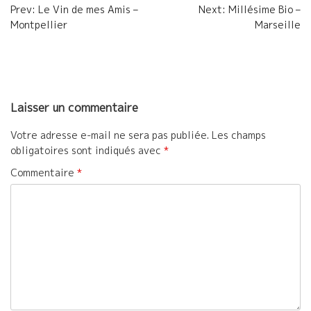
Navigation
o
e
g
Prev: Le Vin de mes Amis –
Next: Millésime Bio –
Montpellier
Marseille
de
o
r
e
l’article
k
r
Laisser un commentaire
Votre adresse e-mail ne sera pas publiée.
Les champs
obligatoires sont indiqués avec
*
Commentaire
*