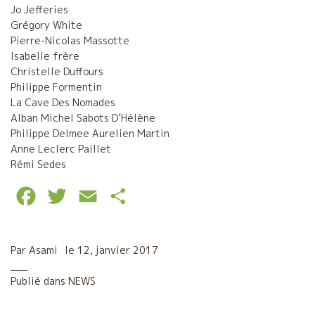
Jo Jefferies
Grégory White
Pierre-Nicolas Massotte
Isabelle frère
Christelle Duffours
Philippe Formentin
La Cave Des Nomades
Alban Michel Sabots D’Hélène
Philippe Delmee Aurelien Martin
Anne Leclerc Paillet
Rémi Sedes
F
T
E
P
a
w
m
a
c
i
a
r
Par
Asami
le
12, janvier 2017
e
t
i
t
Publié dans
NEWS
b
t
l
a