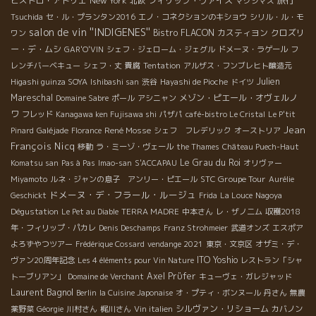
ビストロ・アトリエ
New York
フィリップ・ヴァイス
旅行
北欧
マクシマス
Tsuchida
セ・ル・プランタン2016
エノ・コネクションのキショウ
シリル・ル・モ
salon de vin ''INDIGENES''
Bistro FLACON
カスティヨン
クロズリ
ワン
ー・デ・ムシ
GAR'O'VIN
シェフ・ジェローム・ジェグル
ドメーヌ・ラゲール
フ
レンチバーベキュー
シェフ・丈
貴腐
Tentation
アルザス・フンブレヒト醸造元
Julien
Higashi guinza SOYA
Ishibashi san
渋谷
Hayashi de Pioche
ドイツ
Mareschal
メゾン・ピエール・オヴェルノ
Domaine Sabre
ポール
アシニャン
ワ
フレッド
Kanagawa ken Fujisawa shi
パザパ
café-bistro Le Cristal
Le P'tit
Jean
René Mosse
Pinard
Galéjade
Florance
シェフ フレデリック
オーストリア
François Nicq
移動
ラ・ミーゾ・ヴェール
the Thames
Château Puech-Haut
Le Grau du Roi
Komatsu san
Pas à Pas
Imao-san
S'ACCAPAU
オリヴァー
STC Groupe Tour
Miyamoto
ルネ・ジャンの息子 アンリー・ピエール
Aurélie
ドメーヌ・デ・フラール・ルージュ
Geschickt
Frida
La Louce
Nagoya
Dégustation
Le Pet au Diable
TERRA MADRE
中本さん
レ・ザノ二ム
収穫2018
年・フィリップ・パカレ
Denis Deschamps
Franz Strohmeier
武道オンズ
エスポア
よろずやつツアー
Frédérique Cossard
vendange 2021
東京・文京区
オザミ・デ・
ITO Yoshio
ヴァン20周年記念
Les 4 éléments pour Vin Nature
レストラン「シャ
Axel Prϋfer
トーブリアン」
Domaine de Verchant
キューヴェ・ガレジャッド
Laurent Bagnol
Berlin
la Cuisine Japonaise
オ・プティ・ボンヌール
丹さん
無農
シルヴァン・リショーム
薬野菜
Géorgie
川村さん
梶川さん
Vin italien
カバノン