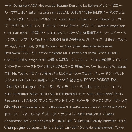
ーヌ
Domaine MADA
Hospice de Beaune
Domaine Le Boiron
メゾン・ピエー
ル・オヴェルノ
Baton Itagaki san
SELENE
2018年11月伊藤日本ハードスケジュ
ール
ジュヴレイ・シャンベルタン
Crosse Road
Simone mère de Derain
ラ・カー
ブ・アピコル
クロ・バケ
ドメーヌ・クリスチャン・ビネール
L'Avenir Ozono san
台湾
Christian Binner
ラ・ヴィエルジュ・ルージュ
斉藤順子さん
ワインバー・シ
Festivin
ャンブル・ノワール
BUNON
福岡の今尾さん
ガイヤック
Ishibashi Tours
サラさん
Kyoto
みどり酒屋
Cannes
Les Anonymes
Ghislaine Descombes
フルーリ
Phylloxera
Côte de Malepère
Mr. Hiroto Maruyama
Sendai
CUVEE
CAMILLE 16
Vintage 2015
収穫20年記念・クリストフ・パカレ
自然派ワイン・イ
質販スーパー
ンポーター・イーストライン社
パリのビストロ
Brasserie Vendange
大近
Mr. Yoshio ITO
Anathème
パリビストロ・ヌーヴェル・メリー
ヤン・ベルト
Grand 8
ESPOA YOROZUYA
ラン
Arts et Metiers
鳥海シェフ
紀子さん
Catalogne
ドメーヌ・ジェラール・シュレール
TOURS
ニューヨーク
Hughes Beguet
Bien Boire en Beaujolais (BBB)
Brave Margo
Sauterne
Paris
Restaurant KANADE
マッシモとアントネッラ
ドメール・ヴァランタン・ヴァレス
Glouglou
Domaine de la Roche Buissière
Notre-Dame
écrivain KITAGAWA-NAWO
ドメーヌ・ラフォレ
ドメーヌ・トマ・ルアネ
2018 Beaujolais Villages
Beaujolais Nouveau
Association des Vins Naturels
Pouilly-Vinzelles 2013
Champagne de Sousa
Salon L'irréel
Benoit
10 ans de remerciement
Tokyo