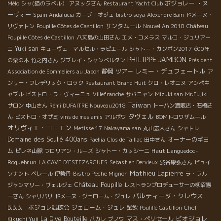
ボジョレー ・ヌ
Mélo
シャ(猫のラベル）
アヌックさん
Restaurant Yacht Club
ーヴォー
Spain Andalucia
カーブ・オジェ
bistro soya
Alexendre Bain
ドメーヌ・
サンタムール
リヴァトン
Poupille Côtes de Castillon
Nouvel An 2018
Château
Poupille Côtes de Castillon
八丈島の山田さん
エメ・コメラス
マルコ・ジュリアー
Yuki san
ニ
キューヴェ マルセル・ラピエール
シャトー・カンボン2017
600年
PHILIPPE JAMBON
の栗の木
竹之内さん
ジブレイ・シャンベルタン
Président
レミー・デュフェートル
静岡
ツアー
Association de Sommeliers au Japon
ア
ンリー・フレデリック・ロック
Restaurant Grand Huit
クロ・レオニヌ
アンペキ
ャブル
ビストロ・ラ・ヴィーニュ
Villefranche
サバニャン
Mizuki san
Mr.Fujiki
Taiwan
サロン
中山さん
Rémi DUFAITRE Nouveau2018
トーハン酒販店・石橋さ
タヴェル
ん
ビストロ・オザミ
vins de mes amis
アルボワ
BOMトロワザムール
オリヴィエ・コーエン
Metisse 17
Nakayama san
丸山宏人さん
シャトレ
Domaine des Soulié 400ans
オーナーのギヨ
Paellia
Clos de Taillac
田中さん
ム
Haut Languedoc-
ピレネ山脈
フロリアン・ルーズ
シャトー・カッシーニ
Roquebrun
LA CAVE D’ESTEZARGUES
Sebastien Dervieux
渋谷康弘さん
ビュイ
Mathieu Lapierre
ソナント
ベレール
伊勢丹
Bistro Peche Mignon
ラ・フル
Château Poupille
ジャンマリー・ヴェルジェ
レストランプロデューサーの柳沼憲
パルティーダ・クレウス
一さん
シャリバリ
ドメーヌ・ジェローム・ジュレ
B.B.B. ボジョレ試飲会
ジェローム・ジュレ
試飲
Poulille Castillon
Chef
ビオジョレ
La Dive Bouteille
マス・ぺリセール
Kikuchi Yuji
パカレ
ブノワ