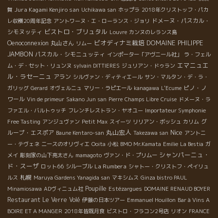
Jura Kagami Kenjiro san
賀
Uchikawa san
ホップラ
2018年クリストッフ・パカ
ドメーヌ・パスカル・
レ収穫20周年記念
アントワーヌ・エ・ローランス・ジョリ
ビストロ・ブリュタル
シモヌッティ
Louvre
カンヌのレランス島
ビオディナミ栽培
DOMAINE PHILIPPE
Oenoconnexion
丸山さん
リムー
JAMBON
パスカル・シモニュッティ
インポーター「アヴニール社」
ラ・フェル
エマニュエ
ム・デ・セット・リュンヌ
sylvain DITTIERES
ジュリアン・ドゥラン
ル・ラセーニュ
アラン
シルヴァン・ディティエール
サン・マルタン・デ・ラ・
ピノ・ノ
ガリッグ
Gerard
オヴェルニュ
マリー・ラピエール
kanagawa
L'Ecume
ワール
Vin de primeur
Sakano Jun san
Pierre
Champs Libre
Cruise
ドメーヌ・ラ
ファエル・バルトゥッチ
フレンチレストラン・ヤオユー
Importateur Symphonie
グ
Free Tasting
アンジュヴァン
Petit Max
スイーツ
リリアン・ボッシュ
カリム
丸山宏人
Nice
ループ・エスポア
Baune Kentaro-san
Takezawa san
アントニ
ー・テヴェネ
ニースのオリヴィエ
Ooita
小松
BMO Mr.Kamata
Emilie
La Bestia
ガ
シャンパーニュ・
メイ
彫刻家の山下亮太さん
mamagoto
ヴァン・ド・プリムー
ド・スーザ
La Rumbera
ロット66
シルーブル
シャトー・クリストフ・ペイリュ
札幌
ルス
Maruya Gardens Yanagida san
マキシムス
Ginza bistro PAUL
Poupille
Minamiosawa
ADヴィニュム社
Estézargues
DOMAINE RENAUD BOYER
Restaurant Le Verre Volé
伊藤の日本ツアー
Emmanuel Houillon
Bar à Vins A
BOIRE ET A MANGER
2018年皆既月食
ビストロ・フラコン2号店
リオン
FRANCE