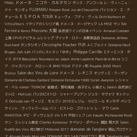
ドメーヌ・ニコラ・カルマラン
FINAL
ダンス・アンコール
レ・ヴィーニュ・
FUJIMARU
ドゥ・モンギュ
Pompon Rosé
Jus de Chausette
パッション・エ・ナ
ＥＳＰＯＡ TOUR
チュール
キューヴェ・ブディ・ヴィル
Distributeurs et
Ivo
Viticulteurs
イタリアのシシリア島
ドメーヌ・ドーピヤック
LA MISE
サン
大阪
Ferreira
Massimo
Kenny
自然派ワインの日本イベント
Arnaud Combier
上海
CPVのアビタル
ムレシップ
プイッチ・ロドー
良質食品店
Domaine Jérôme
Christophe Foucher
PUR
Guichard
タンタシオン
ＡＣブルイイ
Domaine Haut
Philippe Carrille
Jun san
Brugas
パリのレストラン「ゆず」
エティエンヌ・ダ
イス
2018 Beaujolais Nouveaux au Japon
Anne Lapierre
Place de la Borse
シニ
ア・ジャズバンド・カロリーヌ
BMO TOUR
アスティ町
Poupille 2008
Mont
Salon des Vins de Loire
ドメーヌ・レオニス
Brulius
オリヴィエ・クーザン
Domaine de Chateau Gaillard
Domaine Richaume 1998 Syrah
Aveyron
レシャッ
ペ・ベル
roman 'TERROIR'
結婚式・野村高城・尚子さん
小島さん
Daikin
自然派ビ
ストロ・Matsuki
パリのビストロ・シャトーブリアン
ジュラ・サヴォワ
モトクッ
ス
Ootsubo san
ヴィリエ・モルゴン
2018ミレジム・ラピエール
モンタダ
ペシコ
レ・マウ
サイント・ヴィクトワール山
パリ・ビストロ・ゴグットゥ
Calim
Richeaume Rosé
MANTOVA
デビ・ディヴェルス
Vin S M
戸田シェフ
Les toqués
サン・ミッシェル教会
Charles Aznavour
サぺルリ・ポペット
諏訪
南大沢
Salon
domaine de l'anglore
Rue89 des Vins
侘び寂び
Millesime 2017
南仏プロヴァン
ス
Atsumi Foods Mori san
DOMAINE DES SABLONNETTES
霧島
Takahashi san