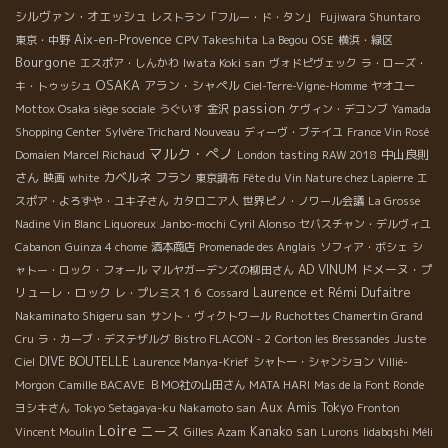
シルヴァン・オエッシュ
レストラン「フルー・ド・タン」
Fujiwara Shuntaro
Aix-en-Provence
CPV Takeshita
東京・中野
La Begou
OSE
横浜・緑区
Bourgone
Iwata Koki san
エスポア・しんかわ
ヴォドピヴェック
ラ・ローズ・
OSAKA
アラン・シャペル
キ・トゥッシュ
Ciel-Terre-Vigne-Homme
ヤオユー
passion
Mottox Osaka siège sociale
うぐいす
金沢
ケヴィン・デコンブ
Yamada
Shopping Center
Sylvère Trichard Nouveau
ディーヴ・ブテイユ
France Vin Rosé
マルク・ぺノ
中山良則
Domaien Marcel Richaud
London tasting RAW 2018
さん
カベルネ フラン
映画
white
東京調布
Fête du Vin Nature chez Lapierre
エ
スポア・よろずや・ユキ子さん
カタロニア人
世界ピノ・ノワール会議
La Grosse
Nadine Vin Blanc Liquoreux
Janbo-mochi
Cyril Alonso
セバスチャン・デルヴィユ
Cabanon
Guinza 4 chome
酒本商店
Promenade des Anglais
ソフィア・ボシェ
シ
AD VINUM
ドメーヌ・プ
ャトー・ロック・フォール
マルヤガーデンズの柳田さん
リューレ・ロック
Laurence et Rémi Dufaitre
レ・プレミス１６
Cossard
Nakaminato Shigeru san
サント・ヴィクトワール
Ruchottes Chamertin Grand
Cru
ラ・カーブ・デステザルグ
Bistro FLACON - 2
Corton les Bressandes
Juste
DIVE BOUTELLE
Ciel
Laurence Manya-Krief
シャトー・シャンション
Villié-
Morgon
Camille BACAVE
ＢＭО社の山田さん
MATA HARI
Mas de la Font Ronde
Aux Amis Tokyo
ヨシキさん
Tokyo Setagaya-ku Nakamoto san
Fronton
Loire
ニース
Kanako san
Vincent Moulin
Gilles Azam
Lurons
Iidabqshi Méli