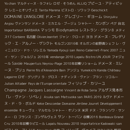
プピーユ・アティピッ
Yo chan
マルティーヌ・ラフォレ
ロゼ・そうめん
ALLIQ
ク
Geschickt
レミーとオリヴィエ
Tanta Marena
ビストロ・ソワッフ
DOMAINE L'ANGLORE
ドメーヌ・グレゴリー・ギヨーム
Shinjuku
Anjou
シャトー・カンボン
台北
ヴァンサン
ドメーヌ・ミカエル・ブージュ
ペグ
Biodynamie
マッシモ
レストラン・グラン８
Importateur BARBARA
メティ
ヨヨ
ドメーヌ・フレデリ
ス17
Corbiere
名古屋
OlivierJeantet
ジャン・クロード
ック・エ・アルノー・ゲシクト
モルゴン2016年
オルガンの紺野真シェフ
レ・ヴ
ィニュロン・ドゥ・リレエル
Yamada Kyouji san
Reino
Cabernet-Franc 2007
ニュ
イ・サン・ジョルジュ
2018年
vendange 2018 Lapalu
Bistro UN JOUR
フォジェ
Savoie
ドメーヌ・ミレ
ール
Maupertuis Neyrou-Plage
2018年収穫リショーム
ーヌ・ブリュ
Pierre fils d'Alexandre Bain
アンジュ
Yumekichi Kanda
Château
Lagairre
ロゼ・グリグリ
ラ・グロス・ナディンヌ・ヴァン・ブラン・リコルー
フィリップ・カリーユ
Julian Altaber
Pays de l'Europe orientale
Champagne Jacques Lassaigne
アルザス見本市
Vincent de Roba Seria
「レ・ヴァン・リベレ」
ドメー
Asuka san
Matsuoka san
PARIS 2019
ルヴァ
ヌ・ド・ラ・ボルド
Keke Descombe
Domaine Jérôme Jouret
Développement
ensemble
キューヴェ・マルセル
シャトー・オゾンヌ
米沢
ドヌ・フランソワ・サン
サン・トーバン
メー・ロ
フランス・ゴンザルヴェス
収穫2016
Bordeaux Grand
Cru
2018年収穫ラピエール
Lapalu Nouveau 2018
Importatrice Kadowaki san