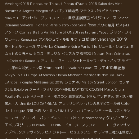
Vendange2018 Richeaume
Thibaut
Pineau d'Aunis
2018 Salon des Vins
Natures à Angers
Morgon 16
カプリエ醸造元
マテウス
ガラピア
Bistro
アクセル・プリュファール
自然派試飲会ビオジョレーヌ
Séléné
MARMITE
Domaine Sylvère Trichard
Rose
Paris bistro Roba Seria
パリの葉月
ビストロ・
ジャン・フォ
アン・ク
Cornas
Bistro Vin Nature SHONZUI
restaurant Yaoyu
vendange 2019
ワラール
ルフォロゼ
Kanazawa
アメルシュヴィル畑
BIM
マシモ
La Chambre Noire Paris 11e
ラ・トォルトゥーガ
ジュール・ショヴェ
ミ
ネットの佐野さん
セロス・ミレジム
ベンスカブ
桜島2016
Jean-Piere Cointreau
La Croix des Rameaux
アレ・レ・ヴェール
シャトーヌッフ・デュ・パップ
ラピエ
Emmanuel Lassaigne
スリエ400年記念
ール家の自然派ワイン祭
Camel
Tokyo Ebisu
Europe
Attention Chenin Méchant
Mariage de Nomura Takaki
L'Arc de Triomphe
Millésime Bio 2019
シェナ
40 Maltby Street London
セレネ
DOMAINE BAPTISTE COUSIN
B.B.B. Bojoloise
クード・フォリ
Marco Giuliani
Pouilly-Fuissé
ドメーヌ・ド・ボスラン
彫刻家の山下さん
竹ノ内さん
天・地・葡
Côte
萄木・人
Une île
LOU CARIGNAN
アレキサンドル・バンの息子ピエール君
de Thongue
夜景
お肉
シ・ヌ・パルリオン・カリニャン
ソミュール
レストラン
ヴィヴィアン・
ラ・カサ・デル・ぺロ
パリ・ビストロ・ロバセリア
chardonnay
エメルスダール
DOMAINE LEONINE
ドメーヌ・ステファニー・エ・ヴァンサン・
デブベルタン
アヴィタル
ピノ
シャトー・ピュエッシュ・オ
ディオニ社の玉城さん