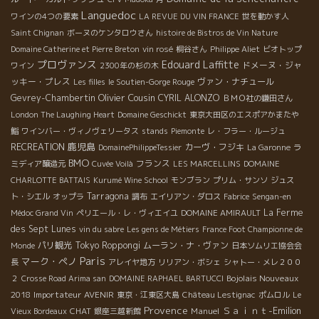
Languedoc
ワインの4つの要素
LA REVUE DU VIN FRANCE
世を動かす人
Saint Chignan
ボーヌのケンタロウさん
histoire de Bistros de Vin Nature
Domaine Catherine et Pierre Breton
vin rosé
桐谷さん
Philippe Aliet
ビオトップ
プロヴァンス
Edouard Laffitte
ドメーヌ・ジャ
ワイン
2300年の杉の木
ッキー・プレス
ヴァン・ナチュール
Les filles
le Soutien-Gorge Rouge
Olivier Cousin
Gevrey-Chambertin
CYRIL ALONZO
ＢＭＯ社の鎌田さん
London The Laughing Heart
Domaine Geschickt
東京大田区のエスポアかまたや
鮨
ワインバー・ヴィノヴェリータス
stands
Piemonte
レ・フラー・ルージュ
鹿児島
RECREATION
カーヴ・フジキ
DomainePhilippeTessier
La Garonne
ラ
BMO
フランス
ミディア醸造元
Cuvée Voilà
LES MARCELLINS
DOMAINE
CHARLOTTE BATTAIS
Kurumé Wine School
モンブラン
プリム・サンソ
ジュス
Tarragona
ト・シエル
オップラ
調布
エイリアン・ダロス
Fabrice
Sengan-en
La Ferme
Médoc Grand Vin
ペリエール・レ・ヴィエイユ
DOMAINE AMIRAULT
des Sept Lunes
vin du sabre
Les gens de Métiers
France Foot Championne de
パリ観光
Tokyo Roppongi
ムーラン・ナ・ヴァン
Monde
日本ソムリエ協会会
Paris
マーク・ペノ
長
アレイヤ地方
リリアン・ボシェ
シャトー・メレ２００
Bojolais Nouveaux
２
Crosse Road Arima san
DOMAINE RAPHAEL BARTUCCI
2018
Importateur AVENIR
東京・江東区大島
Château Lestignac
ポムロル
Le
Provence
Ｓａｉｎｔ-Emilion
CHAT
Manuel
Vieux Bordeaux
銀座三越新館