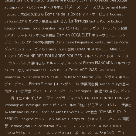
Babass
Grand Cru
Autour d'un verre
NICOLAS BERTIN
ITO sejour bien occupe
ドメーヌ・デ・スリエ
au Japon
レ・バスティード・ダルキエ
Bernard Nady
Domaine de la Borde
Foucault
大近の久米さん
マス・オ・ビュイ
Nouveau
星川さん
La Tortuga
Laforest2018
ガヌヴァ醸造元
Bistro Poulpe
Bodega
Cauzon
Atsumi Foods
Brendan Tracy
ビストロ・ラ・レガラード
ラフォレ収穫
Damien COQUELET
2018年
デート
パシオン心斎橋店
キューヴェ・ル・ラン・
Domaine de l’Aiguelière
デュ・メルル
2017年の収穫情報
Restaurant La Pioche
ダムバッシュ・ラ・ヴィル
France Tours
加賀
DOMAINE ANDRE ET MIREILLE
DOMAINE DES FOULARDS ROUGES
ドメーヌ・ロ
TISSOT
ブルイイ2017
ーラン・バルツ
アルマ・マテル
Bistro BIANCARA
勝山さん
Rouge
バルセロナ
Oriol ARTIGAS
のユウコさん
restaurant EL GINJOLER
Les Clapas
Yamadaya Tours
Salon des Vins de Jura
Bisto St.Martin
ジル・ダヴァス
キュー
Bistro Simba
トロワザムール
伊藤與志男
ヴェ・ヴォアラ
Aventure
名古屋自
然派ワイン試飲会
ビストロ・アン・ジュール
Campagnes
山田屋の矢島さん
ビスト
イヴォ・フェレイラ
ロ・岡田
生カキ
ディアック
EN JOUE CONNECTION
29e
ダミアン・コクレー
Vendange de Dominique Derain
ピノノワールの「和」
伊藤さ
Sandrine
DOMAINE JOLLY
ん
Millésime Bio 2018
Allez les Verres
マドナ教会
FERRIOL
西南
Indigene
サンシニャン
Mauvais Temps
ラ・シャンブル・ノワール
部
Domaine jean-Claude Rateau
ビストロ・ラ・ノティック
L'AUNIS ETOILE
シャンパーニュ・
ESPOAたけや
ローラン・エルラン
ビストロ・ポール・ベール