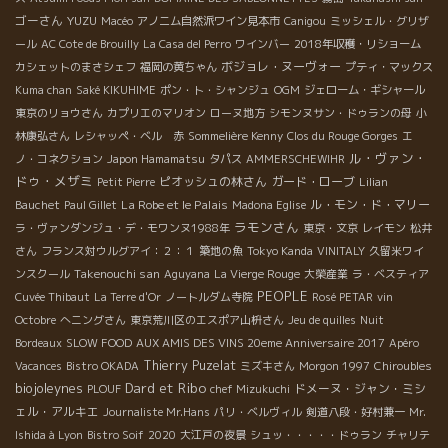
ゴーさん
YUZU
Macéo
アノニム自然派ワイン見本市
Canigou
ミッシェル・グリザ
ール
AC Cote de Brouilly
La Casa del Perro
ワインバー
2018年収穫・リショーム
ボジョレ・ヌーヴォー
カシェットのまさシェフ
福岡の黄ちゃん
プティ・マックス
Kuma chan
Saké KIKUHIME
ポン・ト・シャンジュ
OGM
ジェローム・ギシャール
東京のリョウさん
カプリエのマリオン
ローヌ地方
シモンヌサン・ドゥランの母
小
林康弘さん
レシャッペ・ベル 赤
Sommelière Kenny
Clos du Rouge Gorges
エ
ル・ヴァン・
ノ・コネクション
Japon Hamamatsu
タパス
AMMERSCHEWIHR
ドゥ・メザミ
ピオッシュの林さん
ガード・ローブ
Petit Pierre
Lilian
La Robe et le Palais
ル・モン・ド・マリー
Bauchet
Paul Gillet
Madona Eglise
ラモンさん
ラ・ヴァンダンジュ・デ・モワンヌ1988年
東京・文京
レイモン
松井
さん
フランス対ウルグアイ：２：１
築地の魚
Tokyo Kanda
VINITALY
久留米ワイ
Takenouchi san
ンスクール
Aguyana
La Vierge Rouge
大榮産業
ラ・ベスティア
PEOPLE
Cuvée Thibaut
La Terre d'Or
ノートルダム寺院
Rosé PETAR
vin
Octobre
へニングさん
東京荒川区のエスポア山枡さん
Jeu de quilles
Nuit
Bordeaux
SLOW FOOD
AUX AMIS DES VINS 20eme Anniversaire 2017
Apéro
Thierry Puzelat
Vacances
Bistro OKADA
ミズキさん
Morgon 1997
Chiroubles
biojoleynes
Dard et Ribo
ドメーヌ・ジャン・ミシ
PLOUF
chef Mizukuchi
ェル・アルキエ
Journaliste Mr.Hans
パリ・ベルヴィル
剣道八段・好村兼一
Mr.
Ishida à Lyon
Bistro Soif
2020
大江戸の夜景
シュッ・・・・・ドゥラン
チャリテ