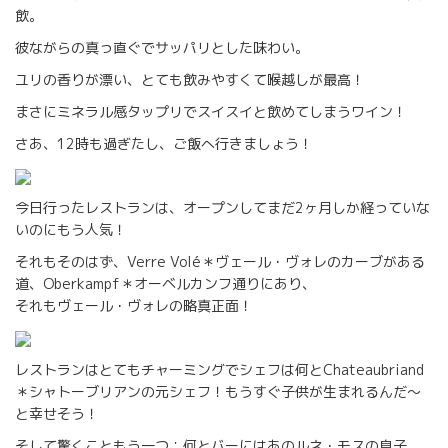
飲。
彼ながらの真っ直ぐでサッパリとした味わい。
ユリの香りが漂い、とても飲みやすくて喉越しが最高！
まさにミネラル感タップリでスイスイと飲めてしまうワイン！
さあ、12時も過ぎたし、ご飯へ行きましょう！
今日行ったレストランは、オープンしてまだ2ヶ月しか経っていな
いのにもう人気！
それもそのはず、Verre Volé＊ヴェール・ヴォレのカーブがある
道、Oberkampf＊オーベルカンフ通りにあり、
それもヴェール・ヴォレの略真正面！
レストランはとてもチャーミングでシェフは何とChateaubriand
＊シャトーブリアンの元シェフ！もうすぐ子供が生まれるんだ～
と幸せそう！
そして驚くこともう一つ：何とバーにはあのルネ・モスの息子