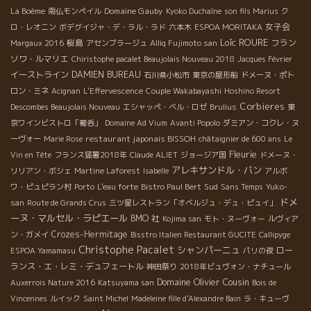
Domaine Gauby
La Boème
南仏モンペイル
Kyoko Duchaîne
son fils Marius
ク
女子会
ロ・レオニン
ボデグイジャ・デ・ラル・ラド
六本木
ESPOA MORITAKA
Loïc ROURE
桜島
フラン
Margaux 2016
アセンブラージュ
Alliq Fujimoto san
ソワ・ルマリエ
Chiristophe pacalet Beaujolais Nouveau 2018
Jacques Février
イーストライン
DAMIEN BUREAU
石川県小松市
東京の屋形船
ドメーヌ・ポト
ロン・ミネ
Acignan
L'Effervescence
Couple Wakabayashi
Hoshino Resort
Corbieres
Descombes Beaujolais Nouveau
エシャッペ・ベル・ロゼ
Brulius
東
京ワインビストロ「葡呑」
Domaine Ad Vium
Avanti Popolo
ダミアン・コクレ・ヌ
restaurant japonais BISSOH
ーヴォー
Marie Rose
châtaignier de 600 ans
Le
Fleurie
Vin en Tête
フランス猛暑2018年
Claude ALIET
ジョージア国
ドメーヌ・
アレキサンドル・バン
リリアン・ボシェ
Martine Laforest
Isabelle
アルボ
Sud
ワ・ピュピラン村
Porto
L'eau forte
Bistro Paul Bert
Sans Temps
Yuko-
ドメ
san
Route de Grands Crus
三ツ星レストラン「オベルジュ・デュ・ピュイ」
ーヌ・マルセル・ラピエール
BMO 社
Kojima san
モト・ヌーヴォー
ルヴィア
Crozes-Hermitage
ン・ガメイ
Bisstro Italien Restaurant GUCITE
Callipyge
Christophe Pacalet
シャンパーニュ
ロー
ESPOA Yamamasu
パリの夜
ランス・エ・レミ・デュフェートル
神田祭り
2018年ビュヴォン・ナチュール
Domaine Olivier Cousin
Auxerrois Nature 2016
Katsuyama san
Bois de
Vincennes
ルイック
Saint Michel
Madeleine fille d'Alexandre Bain
ラ・キューヴ