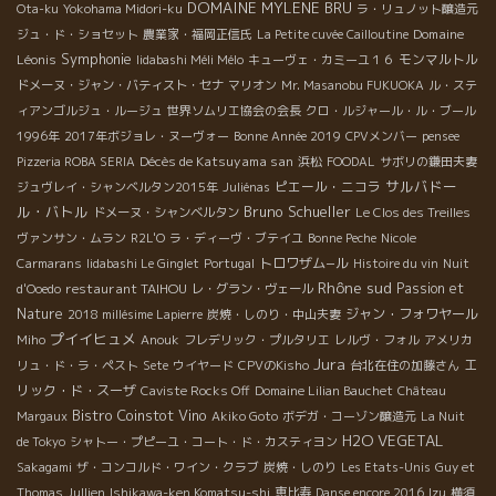
DOMAINE MYLENE BRU
Ota-ku
Yokohama Midori-ku
ラ・リュノット醸造元
Domaine
ジュ・ド・ショセット
農業家・福岡正信氏
La Petite cuvée Cailloutine
Symphonie
Léonis
モンマルトル
Iidabashi Méli Mélo
キューヴェ・カミーユ１６
ドメーヌ・ジャン・バティスト・セナ
マリオン
Mr. Masanobu FUKUOKA
ル・ステ
ィアンゴルジュ・ルージュ
世界ソムリエ協会の会長
クロ・ルジャール・ル・ブール
1996年
2017年ボジョレ・ヌーヴォー
Bonne Année 2019
CPVメンバー
pensee
Décès de Katsuyama san
Pizzeria ROBA SERIA
浜松
FOODAL
サボリの鎌田夫妻
サルバドー
ピエール・ニコラ
ジュヴレイ・シャンベルタン2015年
Juliénas
ル・バトル
Bruno Schueller
ドメーヌ・シャンベルタン
Le Clos des Treilles
ヴァンサン・ムラン
R2L'O
ラ・ディーヴ・ブテイユ
Bonne Peche
Nicole
トロワザム−ル
Carmarans
Iidabashi Le Ginglet
Portugal
Histoire du vin
Nuit
Rhône sud
restaurant TAIHOU
Passion et
d'Ooedo
レ・グラン・ヴェール
Nature
ジャン・フォワヤール
2018 millésime Lapierre
炭焼・しのり・中山夫妻
プイイヒュメ
Miho
Anouk
フレデリック・プルタリエ
レルヴ・フォル
アメリカ
Jura
エ
リュ・ド・ラ・ペスト
Sete
ウイヤード
CPVのKisho
台北在住の加藤さん
リック・ド・スーザ
Caviste Rocks Off
Domaine Lilian Bauchet
Château
Bistro Coinstot Vino
Margaux
Akiko Goto
ボデガ・コーゾン醸造元
La Nuit
H2O VEGETAL
de Tokyo
シャトー・プピーユ・コート・ド・カスティヨン
Sakagami
ザ・コンコルド・ワイン・クラブ
炭焼・しのり
Les Etats-Unis
Guy et
Thomas Jullien
Ishikawa-ken Komatsu-shi
恵比寿
Danse encore 2016
Izu
横須