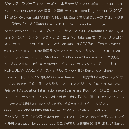
ジャック・ラセーニュ
クローズ・エルミタージュ
Jean-
ＡＯＣ組織
Les Maù
ラング
Kagoshima
Paul Daumen
Cuvée OSE
福岡・久留米
Yve Camdebord
ドック
オザミグループ
Okonomiyaki PASEMIA
Mathilde Soulié
ブルノ・グラ
Rémy Soulié 50ans
ニエ
Domaine Didier Dagueneau
Hachijou-jima
YAMADAYA san
ドメーヌ・プリューレ・サン・クリストフ
Nonura Unison Fujiki
シャンパーン・ジャック・ラセーニュ
リヨン
san
Moritaka san
石川アキノリ
CPV Paris Office
ステファン・ロッシェ
ドメーヌ・マダ
Ecrivain LIN
Reviens
Gamay
François Lemarié
地酒祭
ジャン・ドミニック・カッシーニ
Domaine Ad
Vinum
リュペール・ルロワ
Mas Lau 2013
Domaine Chaume Arnaud
中湊しげ
る さん
マダム・ロゼ
La Poivrotte
エドワール・ラフィット
オザミトーキョー
RENE JEAN DARD
Domaine Anthony
ドメーヌ・オベルノワ・ウイヨン
Thevenet
トラモンタン
嬉しい
Orveaux Tanaka san
販売プロの西さん
フリダ
サ
ドメーヌ・マクシム・マニョン
ベジエ
ーヴィスのアナ
A L’HOMME SAUVAGE
ドメーヌ・ジェローム・ソ
Président Association Internationale de Sommeliers
リーニ
お好み焼き・きじ「さんて寛」
グルナッシュ・ブラン
山登り
オクトーブ
ル
フランス決勝戦
ARTISAN
ジルアザム
ドメーヌ・オリビエ・クザン
Kiji
cho yukiko san
Okonomiyaki
Leynes
DOMAINE SARNIN BERRUX
Puitchi Rodo
エクサン・プロヴァンス
バルセロナ・ワインエージェントの佐竹裕子さん
モンペ
楽しい
Herve Souhaut
イル村
Abruzzes
長ユキ子さん
猛暑継続2018年
Gamay