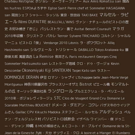
Aux Amis Komatsu san
Chateau Restignac
ボジョレ・ヌーヴォーフェアー
関西
les huitres
ESPOAよろずや
Eglise Saint Pierre
chef et Sommelier HASAGAWA
マルセル・ラピ
san
岡田シェフ
シャトー・ラッソル
東京・世田谷
TAKI BAKE
エ－ル
Rémi DUFAITRE
BEAUJ'ALL'WINS
ヴァン・ナチュールのビストロの歴
マラガ
史
お好み焼き「きじ」
パリレストラン・奏で
Avital
Benoit Courault
2018年収穫・クリストフ・パカレ
Terroir
Sylvere TRICHARD
コルトン・シャルル
マーニュ
ビストロ「俊」
Vendange 2018 Léonis
ラ・ポワヴロット
Alliq
シルヴェール・トリシャール
Hashimoto san
DABALLO
Tokyo Arakawa-ku
藤
La Remise
原俊太郎
萬屋酒店
岩井さん
Paris restaurent Georges Cinq
Sommelier Matsumoto san
レストラーダ地域
クロ・ドゥ・ヴージョ
Kevin
Okonomiyaki Kiji SANTEKAN
Descombe
Taipei Kato san
ラストー
DOMINIQUE DERAIN
伊豆
ロマン・シャプイ
L'Echappee belle
Jean-Marie Vergé
Bistrot
モンマルト
Montgueux
神奈川県藤沢市
ブラッスリーオザミ
ピエール橋
ラングロール
ルの丘
オーリック濱田社長
プルミエクリュ・ラ・ペリエール
STC
2018年・ボジョレヴィラージュ
Clos de Vougeot Grand Cru
Domaine Le
ドメーヌ・ダミアン・コクレ
Scarabée
Matthieu BOUCHET
バザス牛のウイリア
アルデッシュ
ムさん
Gaillac
CPV Kikuchi Madoka
ステファニー・ルッセル
ぺル
パリビストロ試飲会
ナン・ヴェルジュレス村
イザベル
ワインバー・俊
ドゥニ
沖縄
ー・デシャン
ＢＭОの桐谷さん
ＡＣコート・ド・ブルイイ
Domaine de la St-
Jean de la Gineste
九州・大分
オリヴィエ・クロ
A boire et a Manger
El Rumbero