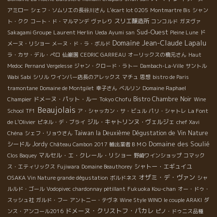
アミロー
シェフ・ソムリエの長谷川さん
L'écart lot 0205
Montmartre Bis
シャン
スリエ醸造所
ト・クク
コート・ド・マルマンデ
ヴァレり
コンコルド
ガヌヴァ
Sud-Ouest
Laurent Herlin
Sakagami Groupe
Ueda Ayumi san
Pleine Lune
ド
Domaine Jean-Claude Lapalu
メーヌ・リショー
メーヌ・ド・ラ・ボルド
ラ・カサ・デル・ぺロ
仙巌園
CEDRIC GARREAU
オーリックスの橋元さん
Haut
Medoc
Pernand Vergelesse
ジャン・クロード・ラトー
Dambach-La-Ville
サントル
Wabi Sabi
シリル
ワインバー店長のアレックス
マチュ
思想
bistro de Paris
tramontane
Domaine de Montgilet
幸子さん
ベルリン
Domaine Raphael
ドメーヌ・パット・ルー
Bistro Chambre Noir
Champier
Tokyo Chofu
Wine
Beaujolais
School
TF1
ア・シャッカン・サ・ビュル
パリ・シャトレ
La Font
ジル・キャトリンヌ・ヴェルジェ
de L'Olivier
ピネル・デ・ブライ
chef Xavi
Taiwan la Deuxième Dégustation de Vin Nature
Chéna
シェフ・リョウさん
Domaine des Soulié
シードル
Jordy
Château Cambon 2017
輸出業者ＢＭＯ
マルセル・エ・クレール・リショー
Clos Baquey
野崎ワインショップ
コマック
シャトー・エギュイユ
ス・エティリックス
Fujiwara
Domaine Beauthorey
オザミ・デ・ヴァン
OSAKA Vin Nature grande dégustation
ボルドネス
シャ
ルルド・ゴール
Vodopivec
chardonnay pétillant
Fukuoka Kou-chan
オー・ドゥ・
スッシュ社
ガルド・フー
アントニー・テヴネ
Wine Style WINO
le couple ARAKI
ダ
ドメーヌ・クリストフ・パカレ
ンス・アンコール2016
ピノ・ドゥニス品種