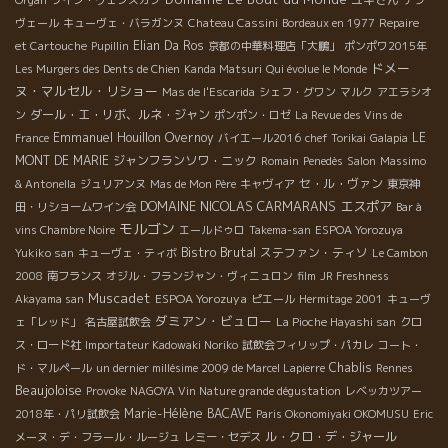
ヴェール
キューヴェ・バラガンヌ
Chateau Cassini
Bordeaux en 1977
Repaire
Elian Da Ros
et Cartouche
Pupillin
京都の中華料理店「大鵬」
ポンポワ2015年
ドメー
Les Murgers des Dents de Chien
Kanda Matsuri
Qui évolue le Monde
ヌ・マルセル・リショー
Mas de l'Escarida
シェフ・グワン
マルク
アエラシオ
ダール・エ・リボ、ルネ・ジャン
ン
ポンポン・ロゼ
La Revue des Vins de
Emmanuel Houillon Overnoy
LE
France
バイエール2016
chef Torikai
Galapia
MONT DE MARIE
ジャンフランソワ・ニック
Romain
Penedès
Salon
Massimo
セ・ル・ヴァン
& Antonella
ジュリアンヌ
Mas de Mon Père
キャヴィア
東京神
DOMAINE NICOLAS CARMARANS
エスポア
田・リショームワイン会
Bar à
モルゴン
vins Chambre Noire
エールドゥロ
Takema-san
ESPOA Yorozuya
Bistro Brutal
ステファン・ティソ
Yukiko san
キューヴェ・ティボ
Le Cambon
2008
南フランス
オジル・フランジャン・ヴィニュロン
film
JR Freshness
Muscadet
ESPOA Yorozuya
Akayama san
ピエール
Hermitage 2001
キューヴ
ダミアン・ビュロー
ェ「レッド」
名古屋試飲会
La Pioche Hayashi san
クロ
ス・ロード社
Importateur Kadowaki Noriko
試飲会フィリップ・パカレ
コート・
Chablis
ド・マルペール
un dernier millésime 2009 de Marcel Lapierre
Rennes
Beaujoloise
Provoke
NAGOYA Vin Nature grande dégustation
レベッカツアー
Marie-Hélène BACAVE
2018年・パリ試飲会
Paris Okonomiyaki OKOMUSU
Eric
ル・クロ・デ・ジャール
メーヌ・デ・フラール・ルージュ
レミー・セデス