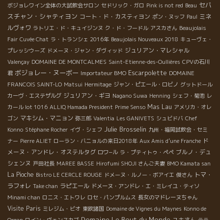
セバ
ボジョレワイン全体の大試飲会サロン
セドリック・ガロ
Pink is not red
Beau
スチャン・シャティヨン
コート・ド・カスティヨン
ミネ
ポン・ヌッフ
Paul
ルヴォワ
ラトリエ・ド・キュイジンヌ
ク・ド・フードル
アスカさん
Beaujolais
Fair
Cuvée Chat
ラ・トランシェ 2016年
Beaujolais Nouveaux 2018
キューヴェ・
ジュリアン・マレシャル
プレッシウーズ
ドメーヌ・ジャン・ダヴィッド
Valençay
DOMAINE DE MONTCALMES
Saint-Etienne-des-Oullières
CPVの石川
ボジョレー・ヌーボー
Escarpolette
君
Importateur BMO
DOMAINE
FRANCOIS SAINT-LO
Matsui
Hermitage
ジャン・ピエール・ロビノ
グットドール
ジュリアン・ギヨ
カーヴ・エステザルグ
Nagano Suwa
Henning
シェフ・菊池
レ
Mas Lau
カール lot 1016
ALLIQ Hamada President
Prime Senso
アメリカ・オレ
マキシム・マニョン
ゴン
弥三郎
Valentia
Les GANIVETS
シュビドバ
Chef
Julie Brosselin
Konno
Stéphane Rocher
イヴ・シェフ
九州・福岡試飲会・セミ
ド
ナー
Pierre ALIET
ローラン・バニョルの来日2018年
Aux Amis d’une Franche
メーヌ・アンドレ・オステルタグ
ブルノ・デュ
ロワ−ル
ラ・プティトゥ・ペペ
シェンヌ
戸田社長
MAREE BASSE
Hirofumi SHOJI さんご夫妻
BMO Kamata san
La Pioche
トマ・
Bistro LE CERCLE ROUGE
ドメーヌ・ルノー・ボアイエ
俊さん
ラフォレ
ラピエール
Take chan
ドメーヌ・アンドレ・エ・ミレイユ・ティソ
Minami chan
ロニス・エトワレ
ロセ・パンプルムス
長女のマドレーヌちゃん
Visite Paris
ミレジム・ビオ
東欧諸国
Domaine de Vignes du Maynes
Konno de
Domaine Le Bout du Monde
ユキさん
Organ
ワイン・ヴェンスカブ
テラ