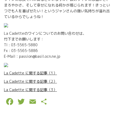
まろやかさ、そして幸せになれる何かが感じられます！きっとい
つでも人を喜ばせたい！というジャンさんの強い気持ちが溢れ出
ているからでしょうね！
La Cadetteのワインについてのお問い合わせは、
竹下までお願いします：
Tl : 03-5565-5880
Fx : 03-5565-5886
E-Mail：passion@basil.ocn.ne.jp
La Cadette に関する記事（1）
La Cadette に関する記事（2）
La Cadette に関する記事（3）
F
T
E
P
a
w
m
a