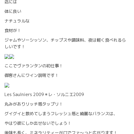
店には
体に良い
ナチュラルな
食材が！
ジャムやソーシッソン、チップスや調味料、夜は軽く食べれるら
しいです！
ここでヴァランタンの初仕事！
御客さんにワイン説明です！
Les Saulniers 2009＊レ・ソルニエ2009
丸みがありリッチ感タップリ！
グイグイと飲めてしまうフレッシュ感と綺麗なバランスは、
やはり彼にしか出せないでしょう！
後味も長く、ミネラリティーが口でファ～っと広がります！