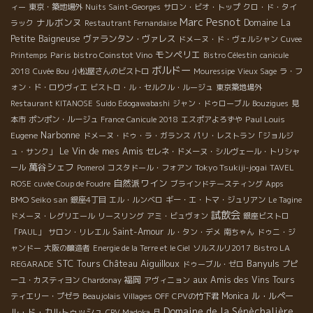
ィー
東京・築地場外
Nuits Saint-Georges
サロン・ビオ・トップ
クロ・ド・タイ
Marc Pesnot
ナルボンヌ
Domaine La
ラック
Restautrant Fernandaise
Petite Baigneuse
ヴァランタン・ヴァレス
ドメーヌ・ド・ヴェルシャン
Cuvee
モンペリエ
Paris bistro Coinstot Vino
Printemps
Bistro Célestin
canicule
ボルドー
2018
Cuvée Bou
小松屋さんのビストロ
Mouressipe
Vieux Sage
ラ・フ
ォン・ド・ロりヴィエ
ビストロ・ル・セルクル・ルージュ
東京築地場外
Restaurant KITANOSE
Suido Edogawabashi
ジャン・ドゥローブル
Bouzigues
見
Paul Louis
本市
ポンポン・ルージュ
France Canicule 2018
エスポアよろずや
Narbonne
Eugene
ドメーヌ・ドゥ・ラ・ガランス
パリ・レストラン「ジョルジ
Le Vin de mes Amis
ュ・サンク」
セレネ・ドメーヌ・シルヴェール・トリシャ
萬谷シェフ
Tokyo Tsukiji-jogai
ール
Pomerol
コスタドール・フォアン
TAVEL
自然派ワイン
ROSE
cuvée Coup de Foudre
ブラインドテースティング
Apps
BMO Seiko san
銀座4丁目
エル・ルンベロ
ギー・エ・トマ・ジュリアン
Le Tagine
試飲会
ドメーヌ・レグリエール
リースリング
アミ・ビュヴォン
銀座ビストロ
Saint-Amour
「PAUL」
サロン・リレエル
ル・タン・デメ
南ちゃん
ドゥニ・ジ
ャンドー
大阪の醸造者
Energie de la Terre et le Ciel
ソルスルリ2017
Bistro LA
STC Tours
Château Aiguilloux
Banyuls
REGARADE
ドゥーブル・ゼロ
プピ
福岡
aux Amis des Vins Tours
ーユ・カスティヨン
Chardonay
アヴィニョン
Monica
ル・ルペー
ティエリー・プゼラ
Beaujolais Villages
OFF
CPVの竹下君
Domaine de la Sénèchalière
ル・ド・カルトゥッシュ
CPV Madoka
月