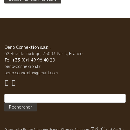
Oeno Connextion s.a.r.l.
62 Rue de Turbigo, 75003 Paris, France
Tel +33 (0)1 49 96 40 20
oeno-connexion.fr
oeno.connexion@gmail.com
Rechercher :
スペイン
Domaine La Roche Buissière
Romain Chapuis
Shun san
ドメーヌ・