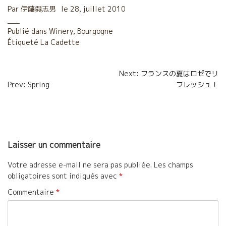
c
i
a
r
Par
伊藤與志男
le
28, juillet 2010
e
t
i
t
Publié dans
Winery
,
Bourgogne
Étiqueté
b
La Cadette
t
l
a
o
e
g
Navigation
Next: フランスの夏はロゼでリ
o
r
e
Prev: Spring
フレッシュ！
de
k
r
l’article
Laisser un commentaire
Votre adresse e-mail ne sera pas publiée.
Les champs
obligatoires sont indiqués avec
*
Commentaire
*