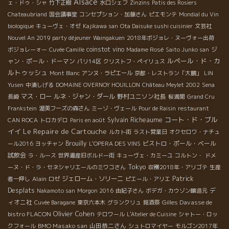
Alsace
ェ・ドゥ・シャ
竹下正樹
水口シェフ
Zinzins
Patis des Rosiers
Chateaubriand
国会議事堂
コンセプション・加藤さん
ピエモンテ
Mondial du Vin
biologique
キューヴェ・オゼ
Kajikawa san
Ota Daisuke sushi cuisinier
文芸社
Nouvel An 2019 party déjeuner
Waingakuen
2018年ボジョレ・ヌーヴォー出荷
coinstot vino
ジ
ボジョレーォー
Cuvée Camille
Madame Rosé
Saito Junko san
ルペール・ド・カ
ャン・ポール・ドーマン
パリ14区
クリストフ・ペイリュス
ルトゥッシュ
Mont Blanc
アンヌ・ラピエール
京都・レストラン「大鵬」
LIN
Yusen
中湊しげる
DOMAINE OVERNOY HOUILLON
Château Meylet 2002
Sena
マス・ロー
ルネ・ジャン・ダール
野村ユニソン社長
長崎
桜満開
Grand Cru
Frankstein
渥美フーズの森さん
ミーゾ・ヴェール
Pour de Raisin
restaurant
コート・ド・ブル
Sylvain Richeaume
CAN ROCA
トロカデロ
Paris en août
Le Repaire de Cartouche
イイ
ルカト街
ラスト営業日
オクセロワ・ナチュ
Brouilly
ビストロ・ポール・ベール
ール2016
ヨッチャン
L'OPERA DES VINS
試飲会
ラ・ルース
世界遺産旧ボルドー街
キューヴェ・カミーユ
コルトン・
ドメ
Tokyo
ーヌ・ド・ラ・セネシャリエールのミワコさん
収穫2018年・アリゴテ
生産
Patrick
Alain
ジェローム・ソリーニ
者一押し
ロゼ
ピエール・アリエ
Desplats
デ
Nakamoto san
Morgon 2016
由紀子さん
ボデガ・カウゾン醸造元
ィオニ社
Gilles Davasse de
Cuvée Baragane
東京六本木
グランクリュ
銘酒祭
Olivier Cohen
bistro FLACON
テロワール
L'Atelier de Cuisine
シャトー・ロッ
BMO Masako san
山田恭二さん
クフォール
シュトロマイヤー
モルゴン2017年