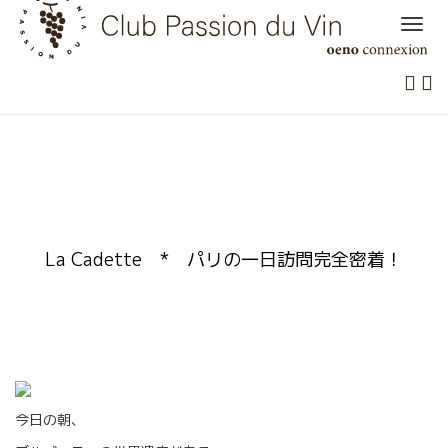
Skip
to
content
La Cadette * パリの一日訪問完全密着！
今日の朝、