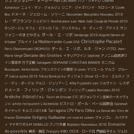
シュ
ボジョレー・ヌーボー
Mas Lau Blanc
パリ・シャトレ
Charles
Aznavour
ニュイ・サン・ジョルジュ
シニア・ジャズバンド・カロリーヌ
Cuvée
ドメーヌ・ジェローム・ソリーニ
Bou
Descombes Beaujolais Nouveau 2018
レ・ザフランシ
Hoshikawa-san
シュビドバ
Wabi Sabi
Coupe de Monde 2018
サン
カリピージュ
カフェ・ビストロ「ル・クリスタル」
ラ・ディーヴ・ブテイユ
ダール・エ・リボ
フォニーのまどかさん
Vendange 2018 Aligoté Derain et
Christophe Pacalet
ブルイイ
La Méditerranée
Altaber
Cuvée OSE
ダール・エ・リボ、ルネ・ジャン
Paris Okonomiyaki OKOMUSU
パヴロ
Jean-
Domaine des Griottes
Marie Vergé
イタリアワイン
Septime
アノニム自然派ワ
イン見本市
竹下正樹
Sakagami
DOMAINE CHRISTIAN BINNER
カニグ山
Bouzigues
Akiko Goto
フランスワインの歴史
9 caves
マジエール
マルゴ・グルー
Sakurajima 2016
プ
Tokyo Bunkyo ku
ディジョン
Olivar
ローラン・エルラン
フ
ー・デュ・ボージョ
マルコ・ジュリアーニ
Alliq Fujimoto san
シルヴァン・レスポ
ドメーヌ・フィリップ・ジャンボン
フィリップ
Lapalu Nouveau 2018
Ardèche
夕日のボジョレ
Tours de Groupe STC
ボジョレワイン全体の一大イヴェ
ビストロ・ポール・ベール試飲会
ント
white
restaurent L'Alchemille
Ganevat
Tarragona
CPV Paris Office
ガイヤック
モルゴン2016年
La Revue des Vins de
Domaine Grégory Guillaume
France
vin rosé et somen
ヴォンゴレ・スパゲテ
Domaine
Bojolais Nouveaux 2018
ィ
マドモワゼルＭ
DABALLO
ブノワ夫妻
du possible
横浜・緑区
François RIBO
クロス・ロード社
門脇紀子さん
ジェロ