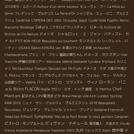
2018年ラ・ルミーズ
Autour d'un verre
saumur
キューヴェ・ブー
La Mise au
Verre
フレデリック・プルタリエ
La Terre d'Or
シャンボル・ミュージニ・プルミエ
Sandrine
クリュ
L'OPERA DES VINS
Shizuoka Japon
Cuvée Voilà
Pupillin
Kenny
Sakura
Brasserie Vendange
ニクタロピ
クリスチャン・ビネール
histoire de
ドメーヌ・シャルロット・エ・ジャン・バティスト・セ
Bistros de Vin Nature
ナ
モンマルトル
AU P'TIT BON-HEUR
Beaujolais au couchant
シークレット・パ
ーティー
OSAKA Daikin KIMURA san
お酒のアトリエ吉祥
restaurent
ドメーヌ・セクスタン
Chateaubriand
ブラン・ド・ブラン
福岡の黄ちゃん
Une
Séléné Domaine Sylvère Trichard
Tranche
伊藤の日本ツアー
Yokosuka
カリニ
ャン
Restaurateur français Daisuke san
Mr.Fujiki
ドメーヌ・マダ
大阪の今尾さ
ん
Matsui
フランス・ゴンザルヴェス
クマちゃん
ラ・フェルム・サン・マルタン
ローラン・バニ
パリ・ビストロ・コワンスト・ヴィノ
山田屋ツアー
Valérie
ョル
Chef
Bistro FLACON
Hop'là
サロン・ビオ・トップ
銀座 ６
Mottox
Mantani
CPV菊池まどか
紀子さん
Brave Margo
ville Asti
London tasting
2018 Beaujolais
RAW 2018
ニュイ・サン・ジョルジュ・プルミエクリュ
Nouveaux
ジュリアン・マレシャル
シャトー・ブリアン
Domaine Etienne et
Symphonie
Sébastien Riffault
Mas de la Font Ronde
Si nous parlions Carignan
ビュヴォン・ナチュール
ビストロ・モンマルトル
寿司職人・大田大介
Vin de
九州
地中海
Alain
France
Angleterre
Mondeuse Tradition 2003
シレックス
テ