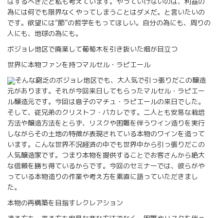
はするべきだと私も考えています。やっていけないのは、利益の
為には何でも限界なくやってしまうことはダメだ。と言いたいの
です。欲望には“節”の哲学をもってほしい。自分の為にも、周りの
人にも、地球の為にも。
ボジョレ地区で廃業して葡萄木を引き抜いた畑が目立つ
世界に本物ファンを持つマルセル・ラピエール
そんな窮乏のボジョレ地区でも、大人気で引っ張りだこの醸造
元があります。それが今回来日してもらったマルセル・ラピエー
ル醸造元です。今回は息子のマチュ・ラピエールの来日でした。
そして、従兄弟のクリストフ・パカレです。二人とも安易な栽培
方法や醸造方法をとらず、リスクや困難を伴うワイン造りを実行
しながらその土地の特徴が表現されている本物のワインを造って
います。こんな世界不況経済の中でも世界中から引っ張りだこの
人気醸造家です。つまり本物を提供することでお客さんから絶大
な信頼を勝ち得ているからです。今回のセミナーでは、彼らがや
っている本物造りの作業や考え方を素直に語っていただきまし
た。
本物の再構築を目指すレクレアション