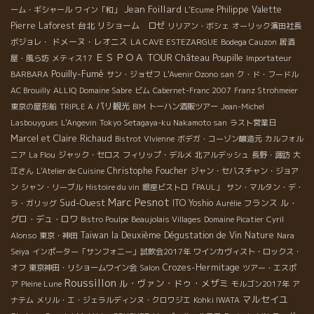
Jean Foillard
Philippe Valette
ーム・ギシャール
ワイン「和」
L'Ecume
Pierre Laforest
台北
リショーム ロゼ
リリアン・ボシェ
オーリック濱田社長
ドメーヌ・レオニス
ボジョレ・
LA CAVE ESTEZARGUE
Bodega Cauzon
居酒
ＥＳＰＯＡ TOUR
Château Poupille
屋・風ら坊
メティス17
Importateur
Pouilly-Fumé
BARBARA
サン・ジョゼフ
L'Avenir Ozono san
ク・ド・フードル
AC Brouilly
ALLIQ
Domaine Sabre
ビム
Cabernet-Franc 2007
Franz Strohmeier
パリ観光
東京の屋形船
TRIPLE A
BIM
トーハン酒販ツアー
Jean-Michel
Lasbouygues
L'Angevin
Tokyo Setagaya-ku Nakamoto san
ラスト営業日
Marcel et Claire Richaud
Bistrot VIvienne
ボデガ・コーゾン醸造元
カルフォル
ニア
La Flou
ジャック・セロス
フィリップ・デルメ
北アルデッシュ
長野・諏訪
大
Christophe Foucher
江さん
L'Atelier de Cuisine
ジャン・セバスチャン・ジョア
ン
シャン・リーブル
Histoire du vin
銀座ビストロ「PAUL」
サン・マルタン・デ・
Marc Pesnot
Sud-Ouest
ITO Yoshio
フランス
ル・
ラ・ガリッグ
Aurélie
グロ・デュ・ロワ
Bistro Poulpe
Beaujolais Villages
Domaine Picatier
Cyril
Taiwan la Deuxième Dégustation de Vin Nature
Alonso
東京・神田
Nara
Seiya
インポーター「サンフォニー」試飲会2017年
ワインカヴィスト・ロックス・
Crozes-Hermitage
オフ
東京神田・リショームワイン会
Salon
ツアー・エスポ
Roussillon
ル・ヴァン・ドゥ・メザミ
ア
Pleine Lune
モルゴン2017年
ア
マルセイユ
ナテム
メリル・エ・ジェラルディンヌ・クロワジエ
Kohki IWATA