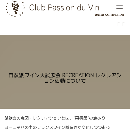
Skip
to
content
自然派ワイン大試飲会 RECREATION レクレアシ
ョン活動について
試飲会の意図・レクレアションとは、“再構築”の意あり
ヨーロッパの中のフランスワイン醸造界が変化しつつある