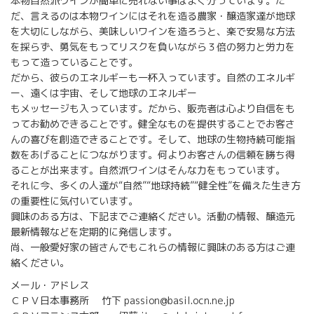
本物自然派ワインが簡単に売れない事はよく分っています。た
だ、言えるのは本物ワインにはそれを造る農家・醸造家達が地球
を大切にしながら、美味しいワインを造ろうと、楽で安易な方法
を採らず、勇気をもってリスクを負いながら３倍の努力と労力を
もって造っていることです。
だから、彼らのエネルギーも一杯入っています。自然のエネルギ
ー、遠くは宇宙、そして地球のエネルギー
もメッセージも入っています。だから、販売者は心より自信をも
ってお勧めできることです。健全なものを提供することでお客さ
んの喜びを創造できることです。そして、地球の生物持続可能指
数をあげることにつながります。何よりお客さんの信頼を勝ち得
ることが出来ます。自然派ワインはそんな力をもっています。
それに今、多くの人達が“自然”“地球持続”“健全性”を備えた生き方
の重要性に気付いています。
興味のある方は、下記までご連絡ください。活動の情報、醸造元
最新情報などを定期的に発信します。
尚、一般愛好家の皆さんでもこれらの情報に興味のある方はご連
絡ください。
メール・アドレス
ＣＰＶ日本事務所 竹下 passion@basil.ocn.ne.jp