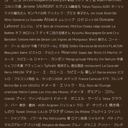
Jerome SAURIGNY
コルシカ島
カプリエル醸造元
Tokyo Toyosu AOKI
オーリッ
クスの藤元さん
モンペイル村
クリストフ・プエヨ
幸子さん
vin rosé
Rosé Obi
Alsace
Domaine
Wine
Domaine Le Scarabée
ムレシップ・ロゼ
ロット66
Laforest
ミレジム・ビオ
Bois de Vincennes
Mottox Osaka siège sociale
La
Kyushu
Bourgogne Grand Cru
Boème
オフ
水口シェフ
ディオニ社の玉城さん
Barcelon
Simone mère de Derain
Les Vignes de Mongueux
Bresil
俊さん
コート・
Gilles Davasse de bistro FLACON
ド・フール
北川ナヲ著「テロワール」文芸社
Minervois
Beaujolais blanc
ビストロ・マルミット
tapas bar
Bisto St.Martin
ド
シャトー・カンボン
メーヌ・ラピエール
Margo groupe
Fête du Vin Nature
中湊
Sylvain
シェフご夫妻
アヴィニョン
岩井さん
恵比寿店
restaurent La Casa del
楽しい
マチュー・エ・カミーユ・ラピエール
Perro
MIKUNI
Danse encore
ビス
メドック
トロ・フラコン2号店
ル・カンボン2008
France Canicule 37℃
フレンチ
ドメーヌ・エリック・カム
Bistro Bar à vin UGUISU
Pays de l'Europe
ドメーヌ・ダミアン・コクレ
orientale
Matin Calme
Les Vins des Moines
ドメーヌ・ダニエル・サージュ
クラウ
stands
プイイ・ヴァンゼル2013
Seiya
ン・バー
焼き鳥・
東京・豊洲・AOKI
Acignan
パッション
クロ・デ・オリヴィエ
グラナダ
しのり
Côtes Du Rhône
Tazaki Shinya
S.A.I.N
ブルグイユ
ワインバ
ー・シャンブル・ノワール
Feu Katsuyama
愛
ロマン店長
シャルドネ・ペティアン
マルゴグループ
パリ14区
Hospice de Beaune
ブルノ・グラニエ
アンリー・フレデ