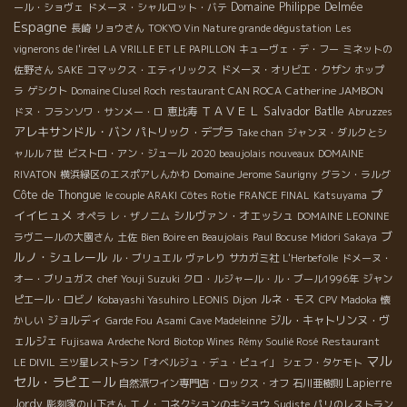
Domaine Philippe Delmée
ール・ショヴェ
ドメーヌ・シャルロット・バテ
Espagne
長崎
リョウさん
TOKYO Vin Nature grande dégustation
Les
vignerons de l'iréel
LA VRILLE ET LE PAPILLON
キューヴェ・デ・フー
ミネットの
佐野さん
SAKE
コマックス・エティリックス
ドメーヌ・オリビエ・クザン
ホップ
Catherine JAMBON
ラ
ゲシクト
Domaine Clusel Roch
restaurant CAN ROCA
ＴＡＶＥＬ
Salvador Batlle
ドヌ・フランソワ・サンメー・ロ
恵比寿
Abruzzes
アレキサンドル・バン
パトリック・デプラ
Take chan
ジャンヌ・ダルクとシ
ャルル７世
ビストロ・アン・ジュール
2020 beaujolais nouveaux
DOMAINE
RIVATON
横浜緑区のエスポアしんかわ
Domaine Jerome Saurigny
グラン・ラルグ
プ
Côte de Thongue
le couple ARAKI
Côtes Rotie
FRANCE FINAL
Katsuyama
イイヒュメ
シルヴァン・オエッシュ
オペラ
レ・ザノ二ム
DOMAINE LEONINE
ブ
ラヴニールの大園さん
土佐
Bien Boire en Beaujolais
Paul Bocuse
Midori Sakaya
ルノ・シュレール
ル・ブリュエル
ヴァレり
サカガミ社
L'Herbefolle
ドメーヌ・
オー・ブリュガス
chef Youji Suzuki
クロ・ルジャール・ル・ブール1996年
ジャン
ルネ・モス
ピエール・ロビノ
Kobayashi Yasuhiro
LEONIS
Dijon
CPV Madoka
懐
ジョルディ
ジル・キャトリンヌ・ヴ
かしい
Garde Fou
Asami
Cave Madeleinne
ェルジェ
Fujisawa
Ardeche Nord
Biotop Wines
Rémy Soulié Rosé
Restaurant
マル
LE DIVIL
三ツ星レストラン「オベルジュ・デュ・ピュイ」
シェフ・タケモト
セル・ラピエ－ル
Lapierre
自然派ワイン専門店・ロックス・オフ
石川亜樹則
Jordy
彫刻家の山下さん
エノ・コネクションのキショウ
Sudiste
パリのレストラン