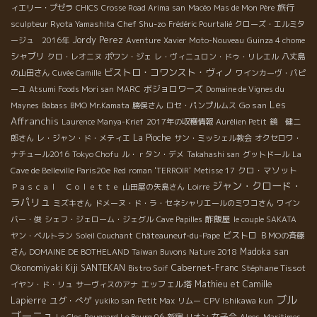
旅行
ィエリー・プゼラ
CHICS
Crosse Road Arima san
Macéo
Mas de Mon Père
Chef Shu-zo
sculpteur Ryota Yamashita
Frédéric Pourtalié
クローズ・エルミタ
Jordy Perez
ージュ 2016年
Aventure
Xavier
Moto-Nouveau
Guinza 4 chome
シャブリ
クロ・レオニヌ
ポワン・ジェ
レ・ヴィニュロン・ドゥ・リレエル
八丈島
ビストロ・コワンスト・ヴィノ
の山田さん
Cuvée Camille
ワインカーヴ・パピ
ボジョロワーズ
ーユ
Atsumi Foods Mori san
MARC
Domaine de Vignes du
Les
Go san
Maynes
Babass
BMO Mr.Kamata
勝俣さん
ロセ・パンプルムス
Affranchis
Laurence Manya-Krief
2017年の収穫情報
Aurélien Petit
鏡 健二
La Pioche
郎さん
レ・ジャン・ド・メティエ
サン・ミッシェル教会
オクセロワ・
ナチュール2016
Tokyo Chofu
ル・ｒタン・デメ
Takahashi san
グットドール
La
クロ・マソット
Cave de Belleville Paris20e
Red
roman 'TERROIR'
Metisse 17
ジャン・クロード・
Ｐａｓｃａｌ Ｃｏｌｅｔｔｅ
山田屋の矢島さん
Loirre
ラパリュ
ミズキさん
ドメーヌ・ド・ラ・セネシャリエールのミワコさん
ワイン
酢飯屋
バー・俊
シェフ・ジェローム・ジェグル
Cave Papilles
le couple SAKATA
ビストロ
ヤン・ベルトラン
Soleil Couchant
Châteauneuf-du-Pape
ＢＭОの斉藤
Madoka san
さん
DOMAINE DE BOTHELAND
Taiwan Buvons Nature 2018
Okonomiyaki Kiji SANTEKAN
Cabernet-Franc
Stéphane Tissot
Bistro Soif
エッフェル塔
Mathieu et Camille
イヤン・ド・リュ
サーヴィスのアナ
ブル
Lapierre
ユグ・べゲ
yukiko san
Petit Max
リムー
CPV Ishikawa kun
ゴーニュ
女子会
Le Clos Rougeard Le Bourg 96
新宿
リオン
Alpes-Maritimes