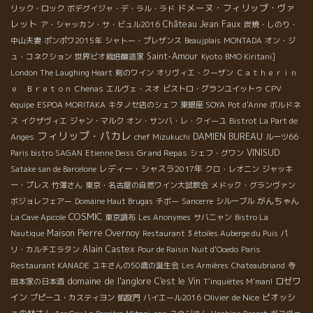
ドメーヌ・フィリップ・ヴァ
リック・ロック
ボデグイジャ・デ・ラル・ラド
レット
Château Jean Faux
ア・シャッカン・サ・ビュル2016
炭焼・しのり・
中山夫妻
ポンポワ2015年
シャトー・プレザンス
Beaujplais
MONTADA
オン・ジ
Saint-Amour
ュ・コネクション
世界ビオ栽培醸造家
Kyoto
BMO Kiritani]
London The Laughing Heart
剣のワイン
オリヴィエ・クーザン
Ｃａｔｈｅｒｉｎ
ｅ Ｂｒｅｔｏｎ
Chenas
エルヴェ・スオ
ビストロ・グランユイットゥ
CPV
équipe
ESPOA MORITAKA
キタノセ店のシェフ
東銀座 SOYA
Pot d'Anne
ボルドネ
ス
イクザヴィエ
ジャン・マルク
オン・サンバ・レ・クイーユ
Bistrot La Part de
フィリップ・パカレ
DAMIEN BUREAU
Anges
chef Mizukuchi
ルーツ66
Grand Repas
VINISUD
Paris bistro SAGAN
Etienne Deiss
シェフ・グワン
レディー・シャスラ2017年
Satake san de Barcelone
クロ・レオニン
ジャッキ
ー・プレス
竹澤さん
東京・名古屋の自然ワイン大試飲会
メドック・グランヴァン
がんちゃん
ボジョレフェアー
Domaine Haut Brugas
チボー
Sancerre
シルーブル
COSMIC
La Cave Apicole
東京調布
Les Anonymes
サバニャン
Bistro La
Maison Pierre Overnoy
Nautique
Restaurant 3 étoiles Auberge du Puis
パ
Alain Castex
リ・カルチエラタン
Pour de Raisin
Nuit d'Ooedo
Paris
Restaurant KANADE
ユキさんの50歳の誕生会
Les Armières
Chateaubriand
寺
domaine de l'anglore
C'est le Vin
ロゼワ
田本家の日本酒
T'inquiètes M'man!
イン
Olivier de Nice
ピオッシ
プピーユ・カスティヨン
凱旋門
バイエール2016