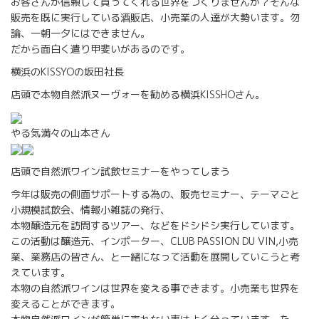
お客さんが信頼して買ってくれる世界をつくりませんか？そんな
販売を既に実行している酒販店、小売業の人達が大勢います。勿
論、一朝一夕にはできません。
だから面白く遣り甲斐いがあるのです。
横浜のKISSYOの坂田社長
店頭で本物自然派ヌーヴォーを勧める横浜KISSHOさん。
やる気満々の山本さん
店頭で自然派ワイン試飲セミナーをやってしまう
今年は販売の側面サポートする為の、販売セミナー、テーマごと
小規模試飲会、情報小雑誌の発行、
本物醸造元を訪問するツアー、などをドシドシ実行しています。
この活動は醸造元、インポーター、CLUB PASSION DU VIN,小売
業、業務店の皆さん、と一緒になって活動を展開していこうと考
えています。
本物の自然派ワインは世界を変える事できます。小売業も世界を
変えることができます。