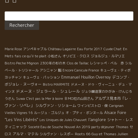
Rechercher :
Marie Rose
アンペキャブル
Château Lagairre
Eau Forte 2017
Cuvée Chat
En
Mets fais ce qu'il te plait
小松さん
オリビエ・クロス
ジョルジュ・ルマリエ
Bistro Peche Mignon
2300年の杉の木
Clos de Taillac
レシャッペ・ベル 赤
シル
ベール・トリシャール
アシニャン
鮨
Encore Canicule France
キューヴェ・ティボ
Emmanuel Houillon Overnoy
デコンブ・
ヨッチャン
キューヴェ・パッション
ボジョレ・ヌーヴォー
Bistro MARMITE
ドメーヌ・ドゥ・ヴィーニュ・デュ・マ
ドメーヌ・ジェラール・シュレール
インヌ
ジュラ醸造家のかがみ・けんじろ
アルザス見本市「レ・
うさん
Suwa
C'est pas la Mer à boire
ＢＭО社の山田さん
ヴァン・リベレ」
シルヴァン・リショーム
ワインビストロ・俊
Carignan
Alsace Foire
Vieilles Vignes 16
ルージュ・ゴルジュ
オ・プティ・ボンヌール
l'anglore
"Les Vins Libérés"
シャトー・レス
Les Uniques de Jules Chauvet
ティニャック
Societé Eau de Souche
Nouvel An 2019 party déjeuner
Thomas
セ
アルマ・マテル
Roots 66
ロス
シルヴァン・レスポー
Guy et Thomas Jullien