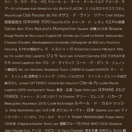
ラン ラ・カサ・デル・ぺロ
ドメール・レ・オート・テール
パルク
ドメーヌ・ラ
ゲール
Ishikawa-ken Komatsu-shi
Bistro FLACON - 2
バルセロナのユウコさん
Club Passion du Vin
オザミ・デ・ヴァン ツアー
Mouressipe
Chef Kôtaro
DOMAINE YOYO
西南部地方
Goutte d’Or
ドメーヌ・ド・レキュ
大江戸の夜景
Salon des Vins Naturels Montpellier
Beaune
Pavelot
収穫2018年
Rouge Feuille de Paul Louis Eugène 94
Uchida san
Cuveé Le Rollier
Avenue des
Festivin
Champs-Elysées
Développement ensemble
châtaignier de 600 ans
ラ・トルトゥーガ
Henning
ＢＭОの桐谷さん
Attention Chenin Méchant
Fête
ジュラ
du 14 Juillet chez Lapierre
Tanii-san
Vincent Garreta
OSE
ESPOAかま
コート・ド・ピィ
たや
Anne Lapierre
film
クロ・ド・タイラック
ラ・リュノッ
ト醸造元
Bio
vin Venskab
Yamadaya Tours
SABORI le couple KAMATA
オー・ド
ゥ・スッシュ社
試飲会フィリップ・パカレ
バルセロナ・ワインエージェントの佐竹
Côte de Py
裕子さん
sylvain DITTIERES
closerie des moussis
cuvée Marcel
DOMAINE JOLLY
Lapierre 2009
restaurant Yaoyu
東京・広尾
Taipei Kato san
FERRIOL
マリー・エレンヌ・バカーブ
シャトー・カンボン2017
St Emilion
ルペール・ド・カルトゥッシ
Beeaujolais Nouveaux 2018
Cuvée Bistrologie
ュ
日本
Alliq Hashimoto san
ルカト街
ボジョレヌーヴォー
Sakano Jun san
ワイ
Vivien Hemelsdael
ンライター・リンさん
フェールド・サン１６
Pineau Denis
1998年
Stéphane Rocher
Nishi san
酒販グループESPOA
BMO TOUR
Domaine
Jean Maupertuis
アンヌ・ラピエール
Paris Chatelet
荒木夫妻
中村さん
Porto
輸