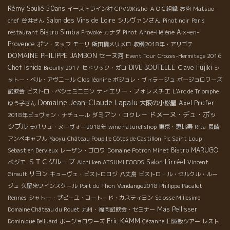
Rémy Soulié 50ans
イーストライン社
CPVのKisho
ＡＯＣ組織
お肉
Matsuo
Salon des Vins de Loire
シルヴァンさん
chef
谷井さん
Pinot noir
Paris
Bistro Simba
Aix-en-
restaurant
Provoke
カナダ
Pinot
Anne-Hélène
Provence
ポン・ヌッフ
モーリ
飯田橋メリメロ
収穫2018年・アリゴテ
DOMAINE PHILIPPE JAMBON
セーヌ河
Event Tour
Crozes-Hermitage 2016
Chef Ishida
DIVE BOUTELLE
Ｃave Fujiki
Brouilly 2017
セドリック・ガロ
シ
ャトー・ベル・アヴニール
Clos léonine
ボジョレ・ヴィラージュ
ボージョロワーズ
ティエリー・フォレスチエ
試飲会
ビストロ・ペシェミニヨン
L'Arc de Triomphe
Domaine Jean-Claude Lapalu
大阪の小松屋
Axel Prϋfer
ゆう子さん
ドメーヌ・デュ・ポッ
ダミアン・コクレー
2018年ビュヴォン・ナチュール
シブル
ラパリュ・ヌーヴォー2018年
wine naturel shop
東京・恵比寿
Rita
長崎
アンペキャブル
Yaoyu
Château Poupille Côtes de Castillon
Pic Saint Loup
Bistro MARUGO
Sebastien Dervieux
レーザン・ゴロワ
Domaine Potron Minet
ＳＴＣグループ
Salon L'irréel
ベジエ
Aichi ken ATSUMI FOODS
Vincent
リヨン
Girault
キューヴェ・ビストロロジ
八丈島
ビストロ・ル・セルクル・ルー
ジュ
久留米ワインスクール
Port du Thon
Vendange2018 Philippe Pacalet
Rennes
シャトー・プピーユ・コート・ド・カスティヨン
Selosse Millesime
Mas Pellisser
Domaine Château du Rouet
九州・福岡試飲会・セミナー
Eric KAMM
Dominique Belluard
ボージョロワーズ
Cézanne
日酒販ツアー
レスト