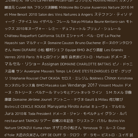
ュの林さん
1er Cru La Perrière
Mitani-san
ユウジさん
Hoshino Resort
ガヌヴァ
醸造元
Cuveé WA
フランス決勝戦
Millésime Bio
Cruise
Auxerrois Nature 2016
M
ステファン・ティソ
et Mme Benoit
2018 Salon des Vins Natures à Angers
デ
ィーヴ・ブテイユ
Izu
イザベル・フレール
Tokyo Mitaka
Baune Kentaro-san
モト
ックス
2018年ヌーヴォー・レミー・デュフェートル
ブリュノ・シュレール
Château Roquefort
California
SILEX
エシャッペ・ベル・ロゼ
La Pioche
Bruno Duchene
Hayashi san
マルティーヌ
Domaine Cauzon
ボーヌのケンタロウ
Remi DUFAIRE
植村シェフ
さん
小松
Equipe BMO
みどり酒屋
Les Grands
ドメーヌ・
Verres 2018 Paris
カキと白ワイン
満月
自然派ビストロ・Matsuki
マルセル・リショー
Assignan
DOMAINE CHARLOTTE BATTAIS
ピノ・ドゥニ
ス品種
サン
Auvergne
Mauvais Temps
LA CAVE D’ESTEZARGUES
ロゼ・グリグ
Chinon
リ
Stéphanie Roussel
Chef OKADA
セロス・ミレジム
Boldness
Kirishima
Vendange 2017
BMO Masako san
カンヌのレランス島
Vincent Moulin
ドメ
ーヌ・カトリーヌ・ベルナール
マッシモとアントネッラ
ワイン ＳＭ
カメル
宗像
Domaine Jérôme Jouret
康雄
アントニー・テヴネ
Gault & Millau
侘び寂び
Maruyama Hiroto
Bistro LE CERCLE ROUGE
Avital
キューヴェ・マルセル
Jura
グラン・ルパ
2018年
Toda President
ドメーヌ・ジャン・モペルチュイ
restaurant TAIHOU
ツアー
収穫20年記念・クリストフ・パカレ
Bistro Vin
オザミの小松さん
Nature SHONZUI
Kuma chan
Yorozuya
ラ・ルース
Coup
d'folie
大近の久米さん
OFF DE OUFF
ラ・クロワ・デ・ラモー
ビストロ・ユイガ
試