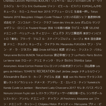
Chateau Cassini
Matthieu BOUCHET
リュペール・ルロワ
Ecrivain LIN
ラ・ヴィ
Guillaume
エルジュ・ルージュ
Eric
ジャン・ピエール・ビスパリ
ESPOAしんかわ
キューヴェ・カミーユ
Pinot Noir 2016
アブリュー
ロリエ
生産者一押し
Tokyo
Nakano
2018 Beaujolais Villages
Cuvée Thibaut
リヨンの石田シェフ
豊通食料株
式会社
ザ・コンコルド・ワイン・クラブ
Salon des Vins de Jura
ポムロル
サンジ
ラピエール家
ョゼフ
レ・ロシニョ
Foulard Rouge
渋谷
10年間の感謝
SELENE
ティエリー・ピュズラ
スリエ醸造所
ドミニック・べリュアール
東京ワインビス
トロ「葡呑」
ブラーヴ・マルゴ
ル・スティアンゴルジュ・ルージュ
熊本
国会議事
サン・ジャ
堂
ドゥニ・タルデュ
キューヴェ・ヴォアラ
Mr. Masanobu FUKUOKA
ン・ド・ラ・ジネスト
和食
諏訪
Oriole ARTIGAS
ボジョレ・クリストフ・パカレ
渡辺幸樹シェフ
Tokyo wine Bistro BUNON
Tokyo Guinza
La Prats
Paris Bistro
Bistro Shimba
Le Verre Volé
クロード・アリエ
ティンタ・マレナ
Salon
Anonymes
Aloxe Corton Premier Cru
ロンドンの自然派ワインバー
日仏商事
Les
RECREATION
gens de Métiers
TEMPETE
chef Jérôme Jaegle
ナチュラルワイン
Alexandre Bain
ラ・カーブ・アピコル
武道・剣道
son fils Pierre
ヴァランスの
星レストラン”カシェット
ドメーヌ・アンドレ・エ・ミレイユ・ティソ
Yumekichi
Lady Chassera 2017
Kanda
Cuvée Le Jambon・Blanchard
セレネ
ババス
ペシコ
Nonura Unison Fujiki san
レストランプロデューサーの柳沼憲一さん
シンガポール
ドミニック・ドゥラン
レストラン・アンドレ
JR Freshness Akayama san
ジャ
ン・ドミニック・カッシーニ
Châpeau Melon
チャリティー
Maruyama
プティ・ピ