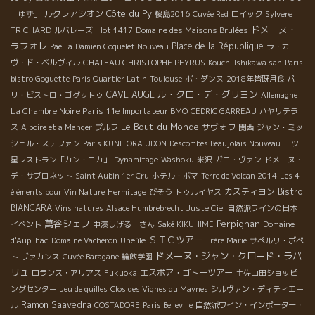
Côte du Py
ルクレアシオン
「ゆず」
桜島2016
Cuvée Red
ロイック
Sylvere
ドメーヌ・
TRICHARD
ルバレーズ lot 1417
Domaine des Maisons Brulées
ラフォレ
Place de la République
Paellia
Damien Coquelet Nouveau
ラ・カー
ヴ・ド・ベルヴィル
CHATEAU CHRISTOPHE PEYRUS
Kouchi Ishikawa san
Paris
bistro Goguette
Paris Quartier Latin
Toulouse
ポ・ダンヌ
2018年皆既月食
パ
CAVE AUGE
ル・クロ・デ・グリヨン
リ・ビストロ・ゴグットゥ
Allemagne
La Chambre Noire Paris 11e
Importateur BMO
CEDRIC GARREAU
ハヤリテラ
Le Bout du Monde
サヴォワ
ス
A boire et a Manger
プルフ
関西
ジャン・ミッ
シェル・ステファン
Paris KUNITORA UDON
Descombes Beaujolais Nouveau
三ツ
星レストラン「カン・ロカ」
Dynamitage
Washoku
米沢
ガロ・ヴァン
ドメーヌ・
デ・サブロネット
Saint Aubin 1er Cru
ホテル・ボマ
Terre de Volcan 2014
Les 4
カスティヨン
Bistro
éléments pour Vin Nature
Hermitage
びそう
トゥルイヤス
BIANCARA
Vins natures
Alsace Humbrebrecht
Juste Ciel
自然派ワインの日本
萬谷シェフ
Perpignan
イベント
中湊しげる さん
Saké KIKUHIME
Domaine
ＳＴＣツアー
d'Aupilhac
Domaine Vacheron
Une île
Frère Marie
サぺルリ・ポぺ
ドメーヌ・ジャン・クロード・ラパ
ト
ヴァカンス
Cuvée Baragane
輪飲学園
リュ
エスポア・ゴトーツアー
ロランス・アリアス
Fukuoka
土佐山田ショッピ
ングセンター
Jeu de quilles
Clos des Vignes du Maynes
シルヴァン・ディティエー
Ramon Saavedra
ル
COSTADORE
Paris Belleville
自然派ワイン・インポーター・