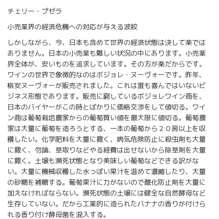
チェリー・プゼラ
小売業界の経済危機への対応が与える波紋
しかしながら、今、日本も含めて世界の経済状態は決して楽では
ありません。日本の小売業も難しい状況の中にあります。小売業
界全体が、安いものを追求しています。その方が楽だからです。
ワインの世界で象徴的なのはボジョレ・ヌーヴォーです。昨年、
格安ヌーヴォーが販売されました。これは誰も喜んではいないビ
ジネス形態であります。販売に窮しているボジョレワイン商を、
日本のバイヤーがこの時とばかりに価格交渉をして値切る。ワイ
ン商は葡萄栽培農家からの葡萄買い値を最大限に値切る。葡萄農
家は大量に葡萄を造ろうとする、一本の葡萄から２０房以上を収
穫したい。化学肥料を大量に撒く、病気危険防止に殺虫剤も大量
に撒く、勿論、草取りなどやる経費は出せないから除草剤を大量
に撒く。土壌も瀕死状態となり美味しい葡萄などできる訳がな
い。大量に機械収穫した水っぽい果汁を温めて濃縮したり、大量
の砂糖を補糖する。葡萄果汁に力がないので酸化防止剤を大量に
加えなければならない。瀕死状態の土壌には健全な自然酵母など
生存していない。だから工業的に造られたバナナの香りが付けら
れる香り付け酵母菌を混入する。