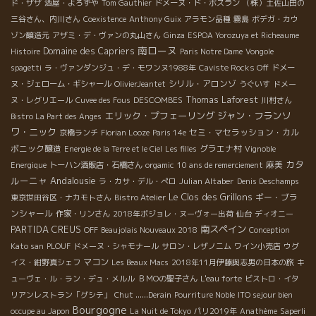
ド・ザザ
酒屋・よろずや
Tom Gauthier
ドメーヌ・ド・ボスラン
（株）土佐山田の
三谷さん、内川さん
Coexistence
Anthony Guix
アラモン品種
霧島
ボデガ・カウ
ゾン醸造元
アザミ・デ・ヴァンの丸山さん
Ginza
ESPOA Yorozuya et Richeaume
南ローヌ
Domaine des Capriers
Histoire
Paris Notre Dame
Vongole
spagetti
ラ・ヴァンダンジュ・デ・モワンヌ1988年
Caviste Rocks Off
ドメー
シリル・アロンゾ
ヌ・ジェローム・ギシャール
OlivierJeantet
うぐいす
ドメー
DESCOMBES
Thomas Laforest
ヌ・レグリエール
Cuvee des Fous
川村さん
エリック・プフェーリング
ジャン・フランソ
Bistro La Part des Anges
ワ・ニック
セミ・マセラッション・カル
京橋ランチ
Florian Looze
Paris 14e
ボニック醸造
グラエナ村
Energie de la Terre et le Ciel
Les filles
Vignoble
カタ
麻美
Energique
トーハン酒販店・石橋さん
orgamic
10 ans de remerciement
ルーニャ
Andalousie
Julian Altaber
ラ・カサ・デル・ぺロ
Denis Deschamps
Le Clos des Grillons
ギー・ブラ
東京世田谷区・ナカモトさん
Bistro Atelier
ンシャール
作家・リンさん
2018年ボジョレ・ヌーヴォー出荷
仙台
ディオニー
PARTIDA CREUS
南スペイン
OFF
Beaujolais Nouveaux 2018
Conception
Kato san
PLOUF
ドメーヌ・シャモナール
サロン・レザノニム
ワイン小売店
ウグ
マコン
イス・紺野真シェフ
Les Beaux Macs
2018年11月伊藤與志男の日本の旅
キ
ューヴェ・ル・ラン・デュ・メルル
ＢＭОの聖子さん
L'eau forte
ビストロ・イタ
リアンレストラン「グシテ」
Chut ......Derain
Pourriture Noble
ITO sejour bien
Bourgogne
occupe au Japon
La Nuit de Tokyo
パリ2019年
Anathème
Saperli