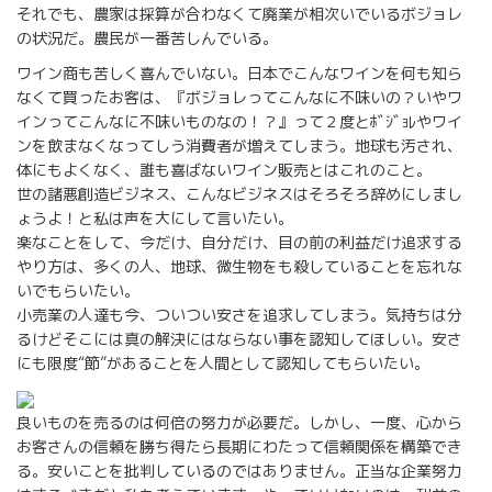
それでも、農家は採算が合わなくて廃業が相次いでいるボジョレ
の状況だ。農民が一番苦しんでいる。
ワイン商も苦しく喜んでいない。日本でこんなワインを何も知ら
なくて買ったお客は、『ボジョレってこんなに不味いの？いやワ
インってこんなに不味いものなの！？』って２度とﾎﾞｼﾞｮﾚやワイ
ンを飲まなくなってしう消費者が増えてしまう。地球も汚され、
体にもよくなく、誰も喜ばないワイン販売とはこれのこと。
世の諸悪創造ビジネス、こんなビジネスはそろそろ辞めにしまし
ょうよ！と私は声を大にして言いたい。
楽なことをして、今だけ、自分だけ、目の前の利益だけ追求する
やり方は、多くの人、地球、微生物をも殺していることを忘れな
いでもらいたい。
小売業の人達も今、ついつい安さを追求してしまう。気持ちは分
るけどそこには真の解決にはならない事を認知してほしい。安さ
にも限度“節”があることを人間として認知してもらいたい。
良いものを売るのは何倍の努力が必要だ。しかし、一度、心から
お客さんの信頼を勝ち得たら長期にわたって信頼関係を構築でき
る。安いことを批判しているのではありません。正当な企業努力