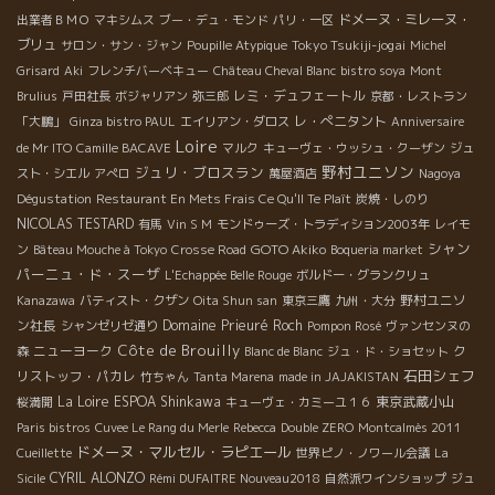
ドメーヌ・ミレーヌ・
出業者ＢＭＯ
マキシムス
ブー・デュ・モンド
パリ・一区
ブリュ
Tokyo Tsukiji-jogai
サロン・サン・ジャン
Poupille Atypique
Michel
Grisard
Aki
フレンチバーベキュー
Château Cheval Blanc
bistro soya
Mont
レミ・デュフェートル
Brulius
戸田社長
ボジャリアン
弥三郎
京都・レストラン
レ・ぺニタント
「大鵬」
Ginza bistro PAUL
エイリアン・ダロス
Anniversaire
Loire
de Mr ITO
Camille BACAVE
マルク
キューヴェ・ウッシュ・クーザン
ジュ
野村ユニソン
ジュリ・ブロスラン
スト・シエル
アぺロ
萬屋酒店
Nagoya
Dégustation
Restaurant En Mets Frais Ce Qu'Il Te Plaît
炭焼・しのり
NICOLAS TESTARD
有馬
Vin S M
モンドゥーズ・トラディション2003年
レイモ
シャン
GOTO Akiko
ン
Bâteau Mouche à Tokyo
Crosse Road
Boqueria market
パーニュ・ド・スーザ
L'Echappée Belle Rouge
ボルドー・グランクリュ
野村ユニソ
Kanazawa
バティスト・クザン
Oita Shun san
東京三鷹
九州・大分
ン社長
Domaine Prieuré Roch
シャンゼリゼ通り
Pompon Rosé
ヴァンセンヌの
Côte de Brouilly
ニューヨーク
ク
森
Blanc de Blanc
ジュ・ド・ショセット
石田シェフ
リストッフ・パカレ
竹ちゃん
Tanta Marena
made in JAJAKISTAN
La Loire
ESPOA Shinkawa
東京武蔵小山
桜満開
キューヴェ・カミーユ１６
Paris bistros
Cuvee Le Rang du Merle
Rebecca
Double ZERO
Montcalmès 2011
ドメーヌ・マルセル・ラピエール
Cueillette
世界ピノ・ノワール会議
La
CYRIL ALONZO
Sicile
Rémi DUFAITRE Nouveau2018
自然派ワインショップ
ジュ