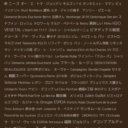
ニース
飲
ギー・エ・トマ・ジュリアン
モルゴン１６
タンキエット・ママン
ビュ
イソナント
Nuit Bordeaux
調布
ルネ・ジャンの息子 アンリー・ピエール
Vendange 2018 Dominique Derain
Domaine Bruno Duchene
Berlin
北原さん
ス
H2O
美味しい
テファン・ロッシェ
テロワール
マルク・ぺナベール
Reino
Miho
VEGETAL
ビオディナミ栽培
L'écart lot 1117
コルトン・シャルルマーニュ
ドメーヌ・アド・ヴィヌム
夢キチ
2018ミレジム・ラピエール
パリ・ビストロ・
マルゴ
chef Takemoto
R2L'O
ソフィア・ボシェ
パリ・ノートルダム寺院
シモンヌ
サン・ドゥランの母
ポン・ト・シャンジュ
Jeanne d'Arc et Roi Charles VII
クロ・
ドゥ・ヴージョ
シャ(猫のラベル）
Le Garde Robe
ワインバー「クルーズ」
シャリ
フラール・ルージュ
バリ
Domaine Jérôme Guichard
Julie
DEGUSTATION
BEAUJOLOISE
2018年ボジョレ・ヌーヴォー
Campagnes
Davide Chapelle
セナさ
質販スーパー
Jacques
ん
Quinonero Pierre
2018年・ボジョレヴィラージュ
Selosse
Mathieu
レザン・ゴロワ
カベルネ・フラン2007
ブリュリウス
大園さん
Ishibashi Tours
ケビン・デコンブ
Le Clos Fantine
銀座4丁目
中川マリ
エスポア・
Montmartre
飯田橋 メリメロ
Julien Guillot
よろずや
La Bestia
ビストロマ
Groupe ESPOA
クロ・ルジャール
ルゴ
Puitchi Rodo
Ouverture de la cave
サンタムール
Trois Amours
飲み会
chef Julianne
ラ・ベスティア
Cuvée La
Poivrotte
les huitres
ジュリエナ
パリのお好み焼き OKOMUSU
TF1
l'Estrada
アルデッ
ESPOA Yorozuya
福岡
ジョルジュ・デコンブ
ラ・ミーゾ・ヴェール