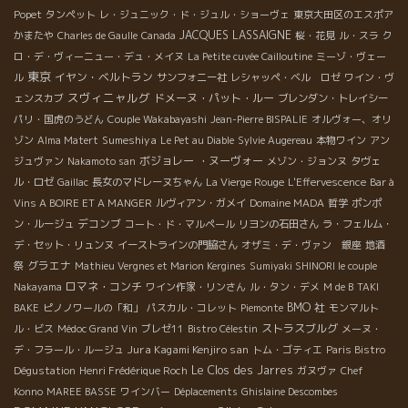
Popet
タンペット
レ・ジュニック・ド・ジュル・ショーヴェ
東京大田区のエスポア
JACQUES LASSAIGNE
かまたや
Charles de Gaulle
Canada
桜・花見
ル・スラ
ク
ロ・デ・ヴィーニュー・デュ・メイヌ
La Petite cuvée Cailloutine
ミーゾ・ヴェー
東京
イヤン・ベルトラン
ル
サンフォニー社
レシャッペ・ベル ロゼ
ワイン・ヴ
スヴィニャルグ
ドメーヌ・パット・ルー
ェンスカブ
ブレンダン・トレイシー
パリ・国虎のうどん
Couple Wakabayashi
Jean-Pierre BISPALIE
オルヴォー、オリ
Sumeshiya
ゾン
Alma Matert
Le Pet au Diable
Sylvie Augereau
本物ワイン
アン
ボジョレー ・ヌーヴォー
ジュヴァン
Nakamoto san
メゾン・ジョンヌ
タヴェ
ル・ロゼ
Gaillac
長女のマドレーヌちゃん
La Vierge Rouge
L'Effervescence
Bar à
Vins A BOIRE ET A MANGER
ルヴィアン・ガメイ
Domaine MADA
哲学
ポンポ
デコンブ
ン・ルージュ
コート・ド・マルペール
リヨンの石田さん
ラ・フェルム・
デ・セット・リュンヌ
イーストラインの門脇さん
オザミ・デ・ヴァン 銀座
地酒
グラエナ
祭
Mathieu Vergnes et Marion Kergines
Sumiyaki SHINORI le couple
ロマネ・コンチ
Nakayama
ワイン作家・リンさん
ル・タン・デメ
M de B
TAKI
BMO 社
BAKE
ピノノワールの「和」
パスカル・コレット
Piemonte
モンマルト
ストラスブルグ
ル・ビス
Médoc Grand Vin
ブレゼ11
Bistro Célestin
メーヌ・
Jura Kagami Kenjiro san
デ・フラール・ルージュ
トム・ゴティエ
Paris Bistro
Le Clos des Jarres
Dégustation
Henri Frédérique Roch
ガヌヴァ
Chef
Konno
MAREE BASSE
ワインバー
Déplacements
Ghislaine Descombes