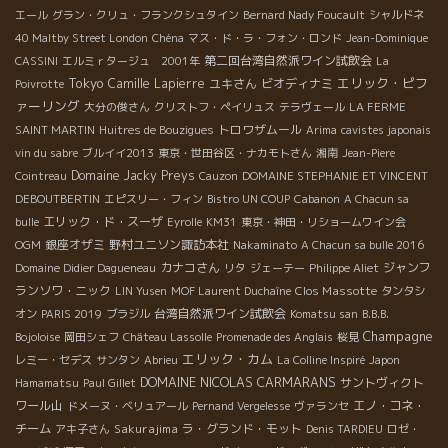
エール
グラン・クリュ・フランクシュタイン
Bernard Nady Foucault
シャルドネ
40 Maltby Street London
Chéna
マス・ド・ラ・フォン・ロンド
Jean-Dominique
第二回台湾自然派ワイン試飲会
CASSINI
エルミｒタージュ 2001年
La
Tokyo
エリック・ピフ
Camille Lapierre
ユキさん
ビオディナミ
Poivrotte
ァーリング
大分の俊さん
クリストフ・ペイリュス
テラヴェール
LA FERME
トロワザムール
SAINT MARTIN
Huitres de Bouzigues
Arima
cavistes japonais
vin du sabre
ブルイイ2013
東京・世田谷区・ナカモトさん
湘南
Jean-Piere
Domaine Jacky Preys
Cointreau
Cauzon
DOMAINE STEPHANIE ET VINCENT
DEBOUTBERTIN
エピスリー・フィン
Bistro UN COUP
Cabanon
A Chacun sa
エリック・ド・スーザ
bulle
Eyrolle
KM31
東京・神田・リショームワイン会
銀座オザミ
野村ユニソン諏訪本社
OGM
Nakaminato
A Chacun sa bulle 2016
カナコさん
ジャンフ
Domaine Didier Dagueneau
リタ
ジェーテー
Philippe Aliet
ランソワ・ニック
Clos Massotte
LIN Yusen
MOF Laurent Duchaîne
タンタシ
台湾自然派ワイン試飲会
オン
PARIS 2019
ブラジル
Komatsu san
B.B.B.
Champagne
Bojoloise
岡田シェフ
Château Lassolle
Promenade des Anglais
桜見
エリック・カム
レミー・セデス
サンタン
Abrieu
La Colline Inspiré
Japon
DOMAINE NICOLAS CARMARANS
サントヴィクト
Hamamatsu
Paul Gillet
ワール山
エノ・コネ・
ドメーヌ・ベリュアール
Pernand Vergelesse
ヴァランセ
チーム
Sakurajima
ラ・グランド・モット
アキ子さん
Denis TARDIEU
ロゼ・