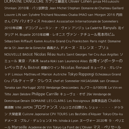
DOMAINE L'ANGLORE
Olivier Cohen
カプリエ醸造元
ginza Mitsukoshi
Shinkan
2018年・パリ試飲会
Jean Michel Stephan
Domaine de Chateau Gaillard
Louvre
LIN san
Sylvère Trichard Nouveau
Osaka IMAO san
Morgon 2016
内田
CPV パリオフィス
さん
Président Association Internationale de Sommeliers
Banyuls
2018年収穫・デコンブ
ムーラン・ナ・ヴォン
アンジュ
La Cadette
北イ
ヴァン・ナチュール見本市ビム
タリア
M. Bispalie
2018年収穫・レオニス
Sébastien Riffault
Kamm Asutra
Grand Cru Frankstein
Paris night
Domaine
ドメーヌ・ミレンヌ・ブリュ
de la St-Jean de la Gineste
森高さん
Nicolas Réau
NOUVELLE BAGUE
Nuits Saint Georges 1er Cru Aux Argillas
ソ
台湾インポーターの
東京・六本木
Iwata Koki san
ミュール
Laurence Alias
レベッカさん
Nicolas Renaud
Bistrot
感動のワイン
キューヴェ・ガレジャ
Tokyo Roppongi
ッド
Limoux
Mathieu et Marion
Autriche
Echezeaux Grand
パルティーダ・クレウス
Cru
chef et Sommelier HASAGAWA san
Orveaux
Tanaka san
Portugal
2018 Vendange Descombes
ルノワール1989年
Le Vin en
Philippe Carrille
Tête
Jean Delobre
キューヴェ・オゼ
29e Vendange de
Chablis
Dominique Derain
DOMAINE LES CLAPAS
Les Rossignoux
良質食品店
プロヴァンス
横須賀
VINI JAPON
ソムリエの日野さん
シュッ・・・・・ドゥラ
ン
大榮産業
Cuiisne Japonaise
CPV TOURS
Les Bastides d'Alquier
Tokyo Ota-ku
ドメーヌ・ブルノ・デュシェンヌ
Mr. Ishida à Lyon
ヌーヴォー 2020年
ラ・ペリエ
Marseille
マス・ぺリセール
ール
Academie de Vin Tokyo
La Font de L'Olivier