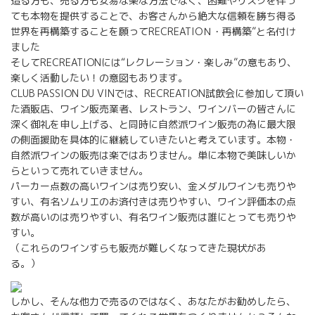
造る方も、売る方も安易な楽な方法でなく、困難やリスクを伴っ
ても本物を提供することで、お客さんから絶大な信頼を勝ち得る
世界を再構築することを願ってRECREATIOＮ・再構築”と名付け
ました
そしてRECREATIONには“レクレーション・楽しみ”の意もあり、
楽しく活動したい！の意図もあります。
CLUB PASSION DU VINでは、RECREATION試飲会に参加して頂い
た酒販店、ワイン販売業者、レストラン、ワインバーの皆さんに
深く御礼を申し上げる、と同時に自然派ワイン販売の為に最大限
の側面援助を具体的に継続していきたいと考えています。本物・
自然派ワインの販売は楽ではありません。単に本物で美味しいか
らといって売れていきません。
パーカー点数の高いワインは売り安い、金メダルワインも売りや
すい、有名ソムリエのお済付きは売りやすい、ワイン評価本の点
数が高いのは売りやすい、有名ワイン販売は誰にとっても売りや
すい。
（これらのワインすらも販売が難しくなってきた現状があ
る。）
しかし、そんな他力で売るのではなく、あなたがお勧めしたら、