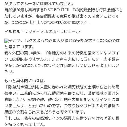
が決してスムーズには流れていません。
自然派が最も集結するDIVE BOUTEILLEの試飲会時も毎回会議がも
たれていますが、各自個性ある意見が飛び出すのは良いことです
が、なかなかまとまりがつかないのが現状です。
マルセル・リショ＋マルセル・ラピエール
そこで、我々のような外国人が演じる役割が大きくなるのでは
と考えています。
我々外国の買い手が、『各地方の本来の特徴を備えていないワイ
ンには興味ありませんよ！』と声を大にして云いたい。大手醸造
企業しか造れないようなワインは必要としていませんよ！と云い
たい。
もっと具体的にいえば、
『除草剤や殺虫剤を大量に巻かれた瀕死状態の土壌からとれた葡
萄使い、工業的に造られた酵母菌を使ったり、濃縮機械で果汁を
濃縮したり、砂糖や酸、酸化防止剤を大量に加えたワイン』は買
いませんよ！と云いたいのです。つまり我々は日本の明治維新の
黒船の役割なら出来るだろうと考えています。
それには、我々の自然派ワインの購買力を増やさなければ聞く耳
を持ってもらえません。