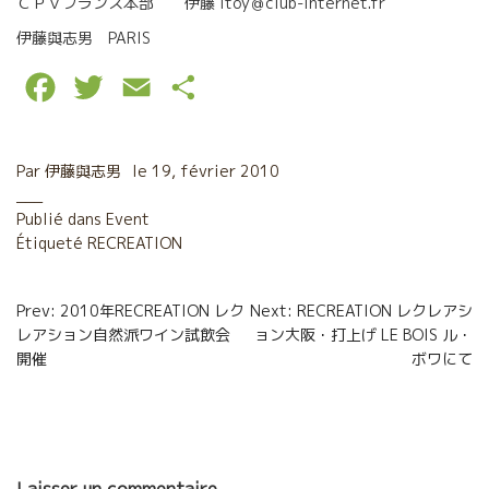
ＣＰＶフランス本部 伊藤 itoy＠club-internet.fr
伊藤與志男 PARIS
F
T
E
P
a
w
m
a
c
i
a
r
Par
伊藤與志男
le
19, février 2010
e
t
i
t
Publié dans
Event
Étiqueté
b
RECREATION
t
l
a
o
e
g
Navigation
Prev: 2010年RECREATION レク
Next: RECREATION レクレアシ
o
r
e
レアション自然派ワイン試飲会
ョン大阪・打上げ LE BOIS ル・
de
開催
ボワにて
k
r
l’article
Laisser un commentaire