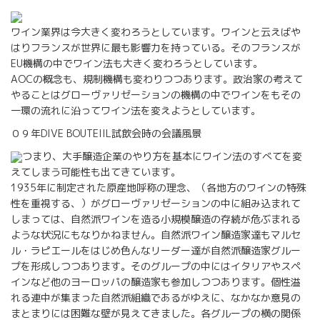
ワイン業界は今大きく変わろうとしています。ワインと云えばや
はりフランスが世界に最も影響力を持っている。そのフランスが
EU機構の中でワイン法も大きく変わろうとしています。
AOCの概念も、規制機構も変わりつつあります。政治家の考えて
やることはグローヴァリゼーションの機構の中でワインをもその
一環の流れに沿ってワイン法を変えようとしています。
０９年DIVE BOUTEIIL試飲会時の会議風景
つまり、大手醸造企業のやり方を基本にワイン法のすべてを変
えてしまう可能性も出てきています。
1935年に制定された原産地呼称の理念、（各地方のワインの特殊
性を重視する、）がグローヴァリゼーションの中に組み込まれて
しまっては、自然派ワインを造る小規模醸造の存続が危ぶまれる
ような状況にもなりかねません。自然派ワイン醸造家達もマルセ
ル・ラピエールをはじめ色んなリーダー達が自然派醸造家グルー
プを形成しつつあります。そのグループの中にはイタリアやスペ
インなど他のヨーロッパの醸造家も参加しつつあります。個性溢
れる連中が集まった自然派組織であるがゆえに、なかなか意見の
まとまりには困難な壁が見えてきました。各グループの横の関係