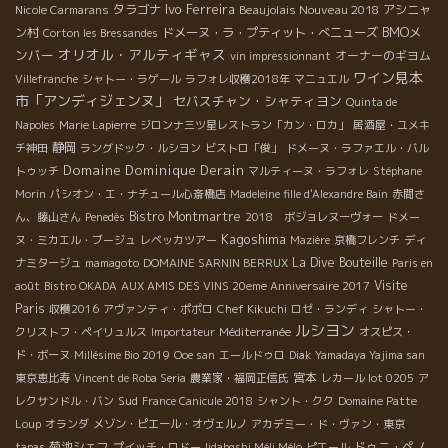
Ivo Ferreira
タラゴナ
Beaujolais Nouveau 2018
アシニャ
Nicole Carmarans
BMOメ
ン村
ドメーヌ・ラ・プティット・べニューズ
Corton les Bressandes
オリオル・アルティギャス
ンバー
オーナーのギヨム
vin impressionnant
ワイン見本
Villefranche
シャトー・ラゲール
ラフォレ収穫2018年
マニュエル
市「アンディジェンヌ」
セバスチャン・シャティヨン
Quinta de
Napoles
Marie Lapierre
ジロンナ三ツ星レストラン「カン・ロカ」
居酒屋・ユメキ
静岡
チ神田
ラングドック・ルシヨン
ビストロ「俊」
ドメーヌ・ラファエル・バル
Domaine Dominique Derain
トゥッチ
マルティーヌ・ラフォレ
Stéphane
Morin
パシオン・エ・ナチュール心斎橋店
Madeleine fille d'Alexandre Bain
赤間さ
Bistro Montmartre
ん、藤山さん
Penedès
2018 ボジョレヌーヴォー
ドメー
Kagoshima
ヌ・ミカエル・ブージュ
レベッカツアー
Mazière
京橋フレンチ
ディ
La Dive Bouteille
ナミタージュ
mamagoto
DOMAINE SARNIN BERRUX
Paris en
Visite
août
Bistro OKADA
AUX AMIS DES VINS 20eme Anniversaire 2017
Paris
収穫2016
アヴァンティ・ポポロ
Chef Kikuchi
ロゼ・ランディ
シャトー・
ルシヨン
クリストフ・ペイリュルス
Importateur
Méditerranée
オスピス・
ド・ボーヌ
Millésime Bio 2019
Ooe san
エールドゥロ
Diak
Yamadaya Yajima san
宮本
東京恵比寿
Vincent de Roba Seria
農業家・福岡正信氏
レカール lot 0205
ア
Sud
レクサンドル・バン
France Canicule 2018
シャント・クク
Domaine Patte
Loup
オランダ
メゾン・ピエール・オヴェルノ
アカデミー・ド・ヴァン・東京
菊池シェフ
ドゥニ・ペノ
tapas
プイッチ・ロドー
Iidabqshi Méli Mélo
ピエール