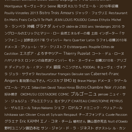
Seine
ラピエール・2018年収穫
Montgueux
モーヴェータン
南大沢
R2L'O
Bistro Trois Amours
Pouilly-Vinzelles 2013
ジャック・フェヴリエ
Restaurant
En Mets Frais Ce Qu'Il Te Plaît
JEAN LOUIS POUDOU
Comax Ethylix
Michel
沖縄
グラナダ
ラ・ランベラ
ルイック
cèdre de 2300 ans
Vendanges 2016
ラ
ングロールのエリックとマリー・ロー
自然エネルギーの畑
土田
インポーター「サ
ンフォニー」試飲会2017年
ワインバー
Paris Quartier Latin
ラフォレ収穫2018年
ドメーヌ・プリューレ・サン・クリストフ
Estézargues
Poupille Côtes de
エスポア・よろずやツアー
Thierry Puzelat
Castillon
コート・デュ・ローヌ
ハヤリテラス
ロンドンの自然派ワインバー
モト・ヌーヴォー
収穫2018年・アリゴ
銀座
テ
ディアック
ル・ｒタン・デメ
へニングさん
FOODAL
キューヴェ・ヴォア
Cabernet-Franc
ラ
ジュラ・サヴォワ
Restaurateur français Daisuke san
Angers
BMO 社
彫刻家の山下さん
ベンスカブ
Brave Margo
ドメーヌ・ラゲール
Bistro Chambre Noir
ピエール・アリエ
Sébastien David
Tokyo Hiroo
パリのお
ブルゴーニュ
好み焼き OKOMUSU
COSTADORE
COMIC
pensee
ニュイ・サ
ン・ジョルジュ・プルミエクリュ
北イタリア
CHATEAU CHRISTOPHE PEYRUS
シェフ・ロドルフ
レ・ザルミエール
Tokyo Nakano
ドミニック・べリュアール
Olivier Cros et Sylvain Respaut
Ishikawa san
チーズフォンデュ
Cuvée Passion
Eric KAMM
グラエナ
エノ・コネ・チーム
植村さん
勝山晋作死去
Nuit d'Ooedo
野村ユニソン諏訪本社
サン・ジャン・ド・ラ・ジネスト
ボナストレ
ル・カン