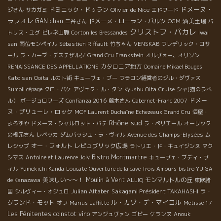
ドメーヌ・
ドミニック・ドゥラン
Olivier de Nice
ジさん
サカガミ
エドワード
ラフォレ
GAN chan
ドメーヌ・ローラン・バルツ
酒美土場
三谷さん
OGM
パ
クリストフ・パカレ
トリス・ユグ
ピレネ山脈
Corton les Bressandes
Iwai
san
南仏モンペイル
Sébastien Riffault
竹ちゃん
VENSKAB
フレデリック・コサ
ール
ラ・カーブ・デステザルグ
Grand Cru Frankstein
オルヴォー、オリゾン
カタロニア地方
RENAISSANCE DES APPELLATIONS
Domaine Mikael Bouges
Kato san
Ooita
ルカト街
キューヴェ・ブー
フラコン経営者のジル・ダヴァス
Sumoll cépage
クロ・バケ
アヴェク・ル・タン
Kyushu Oita
Cruise
シャ(猫のラベ
ドメー
ル）
ボージョロワーズ
Confianza 2016
藤木さん
Cabernet-Franc 2007
ヌ・プリューレ・ロック
MOF Laurent Duchaîne
Echezeaux Grand Cru
酒屋・
Rhône sud
よろずや
ドメーヌ・シャルロット・バテ
ラ・ペリエール
オーリック
の橋元さん
レベッカ
ダムバッシュ・ラ・ヴィル
Avenue des Champs-Elysées
ム
オー・フォルト
レピュブリック広場
レシップ
ラトリエ・ド・キュイジンヌ
マク
Bistro Montmartre
シマス
Antoine et Laurence Joly
キューヴェ・ブディ・ヴ
ィル
Yumekichi Kanda
Loucate
Ouverture de la cave Trois Amours
bistro YUIGA
美味しい～～！
Moulin à Vent
モンマルトルの丘
de Kanazawa
ALLIQ
東欧諸
Julian Altaber
Sakagami Président TAKAHASHI
ラ・
国
シルヴィー・オジュロ
ル・カゾ・デ・マイヨル
グランド・モット
オフ
Marius Laffitte
Metisse 17
Les Pénitentes
coinstot vino
アンジュヴァン
ゴビー
ケランヌ
Anouk