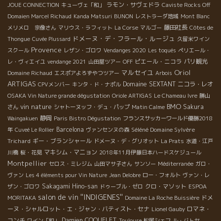
ラモン・サヴェドラ
JOUE CONNECTION
キューヴェ「和」
Caviste Rocks Off
Domaien Marcel Richaud
Kanda Matsuri
BUNON
レストラーダ地域
Mont Blanc
藤田社長
メリメロ 宗像さん
マリウス・ラフィット
La Corse
マルゴー
Côtes de
ドメーヌ・デ・フラール・ルージュ
Thongue
Cuvée Plussard
久留米ワイン
Provence
スクール
レザン・ゴロワ
Vendanges 2020
Les toqués
ペリエール・
ピエール・ニコラ
パリ観光
レ・ヴィエイユ
vendange 2021
山田屋ツアー
OFF
Oriol
マルセイユ
Domaine Richaud
エスポアよろずやつツアー
Arbois
ARTIGAS
Domaine SEXTANT
ニコラ・レオ
CPVメンバー
キンタ・ド・ナポル
OSAKA Vin Nature grande dégustation
Oriole ARTIGAS
Le Chameau Ivre
勝山
BMO
vin nature
Sakura
さん
シャトーヌッフ・デュ・パップ
Matin Calme
静岡
Waingakuen
Paris Bistro Dégustation
フランスサッカーワールド優勝2018
Barcelona
Séléné Domaine Sylvère
年
Cuveé Le Rollier
ヴァンセンヌの森
Trichard
ギー・ブランシャール
ドメーヌ・デ・グリオット
La Prats
水道・江戸
マキシム・マニョン
川橋
桜・花見
2018年11月伊藤日本ハードスケジュール
Montpellier
セロス・ミレジム
山田マサ子さん
サンソー
Méditerranée
ガロ・
ヴァン
Les 4 éléments pour Vin Nature
Jean Delobre
ロー・フォルト
ヴァン・レ
Sakagami Hino-san
クロ・マソット
ザン・ゴロワ
ドゥーブル・ゼロ
ESPOA
salon de vin ''INDIGENES''
ドメ
MORITAKA
Domaine La Roche Buissière
ーヌ・シャルロット・エ・ジャン・バティスト・セナ
ロマネ・
Lionel Gauby
コンチ
Damien COQUELET
ワイン「和」
Toulouse
松尾シェフ
ル・バトセ