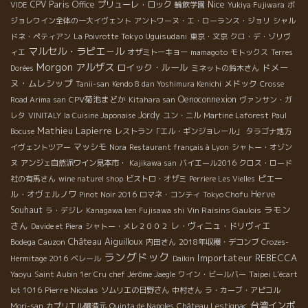
Nice
CPV Paris Office
プリューレ・ロック
VIDE
輪飲学園
Yukiya Fujiwara
ボ
ジョレワイン全体の一大イヴェント
アントワーヌ・エ・ローランス・ジョリ
シャル
Tokyo Uguisudani
ドネ・ペティアン
La Poivrotte
東京・文京
クロ・デ・ゾリヴ
マルセル・ラピエ－ル
ィエ
オザミトーキョー
mamagoto
モトックス
Terres
Morgon
アルザス
ロイック・ルール
ドメー
Dorées
ミネットの鈴木さん
ヌ・ムレシップ
メドック
Tanii-san
Kendo 8 dan Yoshimura Kenichi
Crosse
CPV菊池まどか
Oenoconnexion
Road Arima san
Kitahara san
ヴァンサン・ガ
Jordy
レタ
VINITALY
la Cuisine Japonaise
ユン・ニル
Martine Laforest
Paul
Mathieu Lapierre
Bocuse
レストラン「エル・ギンジョレール」
タラゴナ地方
マッシモ
イヴェントツアー
Nora
Restaurant français à Lyon
シャトー・オゾン
ヌ
アンジェ自然派ワイン見本市・
Kajikawa san
バイエール2016
クロス・ロード
ピエー
社の有馬さん
wine naturel shop
ビストロ・オザミ
Perriere Les Vielles
ル・オヴェルノワ
Herve
Pinot Noir 2016
ロマネ・コンティ
Tokyo Chofu
ラモン
Souhaut
Vin Raisins Gaulois
ラ・デジレ
Kanagawa ken Fujisawa shi
さん
レ・ヴィニュ・ドリヴィエ
Davide et Piera
シャトー・メレ２００２
Château Aiguilloux
Bodega Cauzon
内田さん
2018年収穫・デコンブ
Crozes-
ラングドック
Importateur REBECCA
Hermitage 2016
ベレール
Daikin
Taipei
Yaoyu
Saint Aubin 1er Cru
chef Jérôme Jaegle
ワイン・ビールバー
L'écart
Pierre Nicolas
lot 1016
ソムリエの日野さん
中村さん
ラ・カーブ・アピコル
台湾インポ
Mori-san
カプリエル醸造元
Quinta de Napoles
Château Lestignac