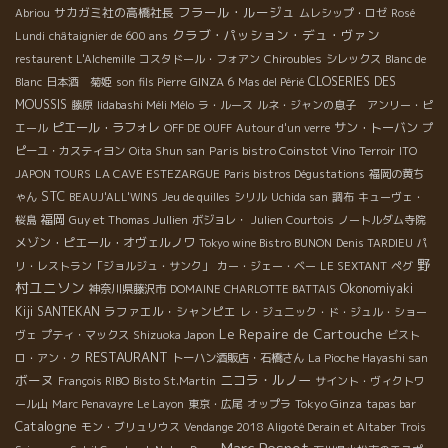
フラール・ルージュ
サカガミ社の高橋社長
Abriou
ムレシップ・ロゼ
Rosé
クラブ・パッション・デュ・ヴァン
Lundi
châtaignier de 600 ans
restaurent L'Alchemille
コスタドール・フォアン
Chiroubles
シレックス
Blanc de
CLOSERIES DES
Blanc
日本酒 菊姫
son fils Pierre
GINZA 6
Mas del Périé
MOUSSIS
藤原
Iidabashi Méli Mélo
ラ・ルース
ルネ・ジャンの息子 アンリー・ピ
ピエール・ラフォレ
サン・トーバン
エール
OFF DE OUFF
Autour d'un verre
プ
Paris bistro Coinstot Vino
ピーユ・カスティヨン
Oita Shun san
Terroir
ITO
JAPON TOURS
LA CAVE ESTEZARGUE
Paris bistros Dégustations
福岡の黄ち
STC
ゃん
BEAUJ'ALL'WINS
Jeu de quilles
シリル
Uchida san
調布
キューヴェ・
福岡
桜島
Guy et Thomas Jullien
ボジョレ・
Julien Courtois
ノートルダム寺院
メゾン・ピエール・オヴェルノワ
Tokyo wine Bistro BUNON
Denis TARDIEU
パ
野
リ・レストラン「ジョルジュ・サンク」
カー・ジェー・ベー
LE SEXTANT
ペグ
村ユニソン
Okonomiyaki
神奈川県藤沢市
DOMAINE CHARLOTTE BATTAIS
Kiji SANTEKAN
ラファエル・シャンピエ
レ・ジュニック・ド・ジュル・ショー
Le Repaire de Cartouche
ヴェ
プティ・マックス
Shizuoka Japon
ビスト
RESTAURANT
ロ・アン・ク
トーハン酒販店・石橋さん
La Pioche Hayashi san
ボーヌ
ニコラ・ルノー
François RIBO
Bisto St.Martin
サイント・ヴィクトワ
Tokyo Ginza
ール山
Marc Penavayre
Le Layon
東京・広尾
オップラ
tapas bar
Catalogne
モン・ブリュリウス
Vendange 2018 Aligoté Derain et Altaber
Trois