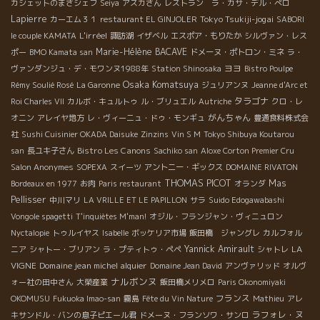
カシェットのまさシェフ
Seiya
アスカさん
レストラン ラ・カサ・デル・ぺロ
Lapierre
Tokyo Tsukiji-jogai
カーエム３１
restaurant EL GINJOLER
SABORI
L'irréel
le couple KAMATA
諏訪湖
イザベル
エスポア・もりたか
シルヴァン・レス
Marie-Hélène BACAVE
ポー
BMO Kamata san
ドメーヌ・ポトロン・ミネ
ラ・
ヨヨ
ヴァンダンジュ・デ・モワンヌ1988年
Station Shinosaka
Bistro Poulpe
Osaka Komatsuya
Rémy Soulié Rosé
La Garonne
ジュリアンヌ
Jeanne d'Arc et
タラゴナ
Roi Charles VII
カルボ・キュルトゥ
ル・ブリュエル
Autriche
クロ・レ
がんちゃん
オニン
アレイヤ地方
レ・ヴィーニュ・ドゥ・モンギュ
豊通食料株式会
社
Sushi Cuisinier OKADA Daisuke
Zinzins
Vin S M
Tokyo Shibuya Koutarou
Bistro Les Canons
san
長ユキ子さん
Sachiko san
Aloxe Corton Premier Cru
Salon Anonymes
SOPEXA
スイーツ
アントニー・ギックス
DOMAINE RIVATON
THOMAS PICOT
Mas
Bordeaux en 1977
お肉
Paris restaurant
オランダ
Pellisser
中川マリ
LA VRILLE ET LE PAPILLON
サラ
Suido Edogawabashi
Vongole spagetti
T'inquiètes M'man!
オジル・フランジャン・ヴィニュロン
Nyctalopie
トゥルイヤス
Isabelle
ボッケリア市場
飯田橋 ジャングレ
カルフォル
Yannick Amirault
LA
ニア
シャトー・ブリアン
ラ・プティトゥ・ペペ
シャトレ
VIGNE
Domaine jean michel alquier
Domaine Jean David
アンヴァリッド
オルヴ
ナルボンヌ
ォー社の田中さん
大榮産業
飯田橋メリメロ
Paris Okonomiyaki
フランス
OKOMUSU
Fukuoka Imao-san
霧島
Fête du Vin Nature
Mathieu
アレ
ラフォレ・ヌ
キサンドル・バンの息子ピエール君
ドメーヌ・フランソワ・サンロ