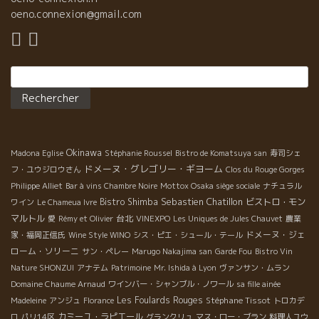
oeno.connexion@gmail.com
Rechercher :
Okinawa
Madona Eglise
Stéphanie Roussel
Bistro de Komatsuya san
寿司シェ
ドメーヌ・グレゴリー・ギヨーム
フ・ユウジロウさん
Clos du Rouge Gorges
Philippe Alliet
Bar à vins Chambre Noire
Mottox Osaka siège sociale
ナチュラル
Sebastien Chatillon
Bistro Shimba
ビストロ・モン
ワイン
Le Chameua Ivre
マルトル
台北
愛
Rémy et Olivier
VINEXPO
Les Uniques de Jules Chauvet
農業
ドメーヌ・ジェ
家・福岡正信氏
Wine Style WINO
シス・ピエ・シュール・テール
ローム・ソリーニ
サン・ペレー
Marugo Nakajima san
Garde Fou
Bistro Vin
Nature SHONZUI
アナテム
Patrimoine
Mr. Ishida à Lyon
ヴァンサン・ムラン
Domaine Chaume Arnaud
ワインバー・シャンブル・ノワール
sa fille ainée
Les Foulards Rouges
Stéphane Tissot
Madeleine
アンジュ
Florance
トロカデ
カミーユ・ラピエール
ロ
パリ14区
グランクリュ
マス・ロー・ブラン
料理人ユウ