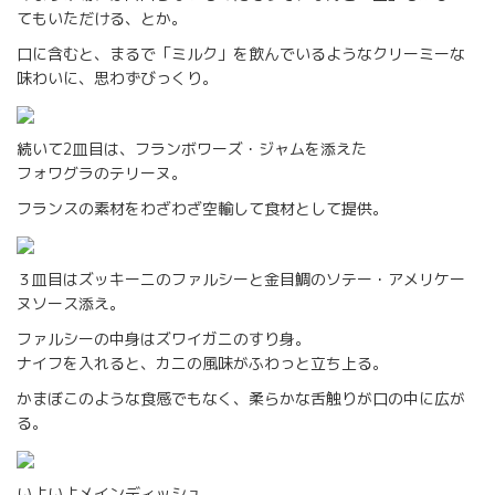
てもいただける、とか。
口に含むと、まるで「ミルク」を飲んでいるようなクリーミーな
味わいに、思わずびっくり。
続いて2皿目は、フランボワーズ・ジャムを添えた
フォワグラのテリーヌ。
フランスの素材をわざわざ空輸して食材として提供。
３皿目はズッキーニのファルシーと金目鯛のソテー・アメリケー
ヌソース添え。
ファルシーの中身はズワイガニのすり身。
ナイフを入れると、カニの風味がふわっと立ち上る。
かまぼこのような食感でもなく、柔らかな舌触りが口の中に広が
る。
いよいよメインディッシュ。