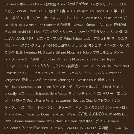
Lapierre
Axel Prüfer
ボージョロワーズ試飲会
Apéro
クマちゃん
シェフ・リョ
2018年 日
ウさん
Port du Thon
PLOUF
若林ご夫妻
2018 Beaujolais Villages
本・ボジョレヌーヴォー会
アメリカ・オレゴン
La Revue des Vins de France
武
Taiwan Buvons Nature
道・剣道
Aux Amis d’une Franche
和飲学園
野村高城
RENE
さん
Iidabqshi Méli Mélo
バニュルス・シュール・メール
アエラシオン
Sete
JEAN DARD
パリ・ビストロ・マルゴ
Wine School
カム・アシュトラ
マキシムス
アラン
菊池シェフ
ボルドー・グランクリュ
ＢＭО社の山田さん
ドメーヌ・ル・ス
和食
カラベ
Henning
M. Bispalie
Bâteau Mouche à Tokyo
オヴェルニュ
ドメー
ヌ・リショーム 1989年シラ
Les Vignes de Mongueux
La Pioche Hayashi
B.B.B. ボジョレ試飲会
Shinya
シャント・クク
Cuvée Bedit Vilou
ルーツ66
chef
Frederic
シャトー・ピュエッシュ・オ
ラ・フェルム・サン・マルタン
Pernand
Vergelesse
銀座フレンチ
Brasserie Vendange
Cuvee des Fous
哲学
2018
Beaujolais Nouveaux au Japon
ジャンヌ・ダルクとシャルル７世
Mont Brulius
Brouilly
マリー・エレン
ピエール
L'Echappée Belle Rouge
アヴァンティ・ポポロ
ヌ・バカーブ
Petit Pierre
Paris restaurent Georges Cinq
レストラン「オン・
メ・フレ・ス・キル・トゥ・プレ」
ドメーヌ・ドゥ・ラ・ガランス
シャトー・ロッ
CYRIL ALONZO
ク・フォール
Maximus
Domaine Potron Minet
AUX AMIS DES
VINS 20eme Anniversaire 2017
Nuit Bordeaux
サぺルリ・ポぺト
Domaine
Pierre Overnoy
DOMAINE VALENTIN VALLES
Coudoulet
居酒屋・ユメキチ神