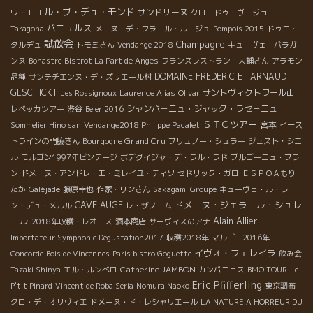
ル・ブ・デュ・モンド
サンドリーヌ
ワ・エコ
クロ・ドゥ・ヴージョ
バニュルス
Taragona
メーヌ・デ・フラール・ルージュ
Pompois 2015
ドゥニ・
試飲会
Champagne
タルデュ
トモミさん
Vendange 2018
キューヴェ・バラガ
ンヌ
Bonastre
Bistrot La Part de Anges
フランスレストラン 大輔さん
アラモン
DOMAINE FREDERIC ET ARNAUD
品種
サンテチエンヌ・デ・ズリエール村
GESCHICKT
サントヴィクトワール山
Les Rossignoux
Laurence Alias
Olivar
シャンパ－ニュ・ジャック・ラセ－ニュ
レベッカツアー
渋谷
Beier 2016
ＳＴＣツアー
宮本
Sommelier Hino san
Vendange2018 Philippe Pacalet
イース
Bourgogne Grand Cru
トラインの門脇さん
ブリュノー・シュラー
ジュスト・シエ
ル
モルゴン1997年ビンテージ
ボデグイジャ・デ・ラル・ラド
ブルゴーニュ・ブラ
ン
ドメーヌ・アンドレ・エ・ミレイユ・ティソ
セドリック・ガロ
ＥＳＰＯＡもり
たか
Galéjade
藤原幸也
作家・リンさん
Sakagami Groupe
キューヴェ・ル・ラ
CAVE AUGE
ドメーヌ・ジェラール・シュレ
ン・デュ・メルル
レ・ザノ二ム
ール
Alain Allier
2018年収穫・レオニス
酒本商店
サーヴィスのアナ
Importateur Symphonie Dégustation2017
収穫2018年
マルゴー2016年
イヴォ・フェレイラ
Concorde
Bois de Vincennes
Paris bistro Goguette
飲み会
Catherine JAMBON
Tazaki Shinya
エル・ルンベロ
カンパニェス
BMO TOUR
Le
Eric Pfifferling
P'tit Pinard
Vincent de Roba Seria
Nomura Naoko
東京調布
クロ・デ・オリヴィエ
ドメーヌ・ド・レシャリエール
LA NATURE A HORREUR DU