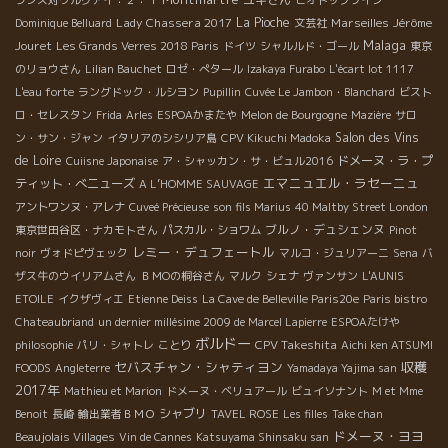
Lady Chassera 2017
La Pioche
Marseilles
Jérôme
Dominique Belluard
文芸社
Malaga
Jouret
Les Grands Verres 2018 Paris
ドイツ
シャルルド・ゴール
東京
のリョウさん
Lilian Bauchet
ロゼ・ぺタール
Izakaya Furabo
L'écart lot 1117
L'eau forte
ラングドック・ルシヨン
Pupillin
Cuvée Le Jambon・Blanchard
ビスト
ロ・セレスタン
Frida
Arles
ESPOAかまたや
Melon de Bourgogne
Mazière
サロ
Salon des Vins
ン・サン・ジャン
イタリアのシシリア島
CPV Kikuchi Madoka
de Loire
ドメーヌ・ラ・プ
Cuiisne Japonaise
ア・シャッカン・サ・ビュル2016
エマニュエル・ラセーニュ
ティット・べニューズ
A L’HOMME SAUVAGE
アントワンヌ・アレナ
Cuveé Précieuse
son fils Marius
40 Maltby Street London
ブルノ・デュシェンヌ
東京世田谷区・ナカモトさん
パスカル・ショワム
Pinot
レミー・デュフェートル
noir
ヴォドピヴェック
マルコ・ジュリアーニ
Sena
バ
ザス牛のウイリアムさん
ＢＭОの桐谷さん
マルク
シェナ
ヴァンサン
L'AUNIS
ETOILE
イクザヴィエ
Etienne Deiss
La Cave de Belleville Paris20e
Paris bistro
Chateaubriand
un dernier millésime 2009 de Marcel Lapierre
ESPOAたけや
ボルドー
CPV Takeshita
philosophie
パリ・シャトレ
ことり
Aichi ken ATSUMI
セバスチャン・シャティヨン
収穫
FOODS
Angleterre
Yamadaya Yajima san
2017年
Mathieu et Marion
ドメーヌ・ベリュアール
ビュイソナント
M et Mme
シャブリ
Benoit
長崎
輸出業者ＢＭＯ
TAVEL ROSE
Les filles
Take chan
ドメーヌ・ヨヨ
Beaujolais Villages
Vin de Cannes
Katsuyama Shinsaku san