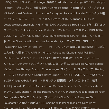
l'anglore
ミュスカデ
Portugal
森高さん
Akoibon
Venddange 2018 Christophe
Pacalet
ボジョレブラン
良質食品店
Huitres et blanc
Thibaut
ディーヴ・ブテイユ
Michel Grisard
Boldness
Huitres de Bouzigues
Pommard Premier Cru
キタノセ店
ドメーヌ・アド・ヴィヌム
のシェフ
L'écart lot 0205
Babass
BMOツアー
Développement ensemble
・ G
PARIS 2019
AC Cote de Brouilly
2018年・ボジョレ
ヴィラージュ
Fukuoka Kurume
ドメーヌ・アント二ー・テヴネ
Paris KUNITORA
UDON
トム・ゴティエ
ジェロボアム
Tours de Groupe STC
ラ・ピエール・ショー
ド
タカムラ
Association des Vins Naturels
ドメーヌ・ブノワ・クロー
ピノ
Beeaujolais Nouveaux 2018
オー・ドゥ・スッシュ社
坂田夫妻
横浜緑区のエスポア
札幌
しんかわ
MATA HARI
Mr. Hiroto Maruyama
Okonomiyaki PASEMIA
La Loire
Mathilde Soulié
CPV ツアー
今尾さん
感動のワイン
ヴァレり
Chéna
ル・クロ・ファンティンヌ
パリ・夕焼けのセーヌ河
Cuvée Camille
Aurélie
Europe
Corton Charlemagne
Mr. Yasuhiro Shibuya
フォジェール
フィロキセラ
Riesling
フルーリー
ル・スラ
Le Monde de la Nature
Restaurant KITANOSE
由紀子さん
YUZU
飯田橋 メリメロ
Village Arbois Pupillin
トラモンタン
シェフ・菊池
ALLIQ Hamada President
Médoc Grand Vin
Vin Picoeur
ジャン・ミッシェル・ス
Bien Boire en
テファン
Dégustation Philippe Pacalet
ワイン・リタ
Alain Chapelle
Beaujolais (BBB)
コワンスト・ヴィーノ
Le Clos Fantine
Bourgone Blanc
Sakagami
小松屋さんのビストロ
Domaine de la Roche Buissière
Repaire et
Tokyo Musashikoyama
レディー・シャスラ2017年
Cartouche
Cuvee Le