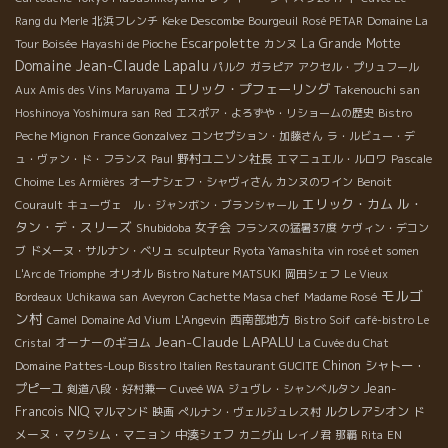
Keke Descombe
Rang du Merle
北浜フレンチ
Bourgeuil
Rosé PETAR
Domaine La
Escarpolette
La Grande Motte
Tour Boisée
Hayashi de Pioche
カンヌ
Domaine Jean-Claude Lapalu
パルク
ガラピア
アクセル・プリュフール
エリック・プフェーリング
Takenouchi san
Aux Amis des Vins Maruyama
Hoshinoya Yoshimura san
Red
エスポア・よろずや・リショームの歴史
Bistro
Peche Mignon
France Gonzalvez
コンセプション・加藤さん
ラ・ルビュー・デ
野村ユニソン社長
ュ・ヴァン・ド・フランス
Paul
エマニュエル・ルロワ
Pascale
Choime
Les Armières
オーナシェフ・シャヴィさん
カンヌのワイン
Benoit
エリック・カム
ル・
Courault
キューヴェ ル・ジャンボン・ブランシャール
タン・デ・スリーズ
Shubidoba
女子会
フランスの猛暑37度
ケヴィン・デコン
ブ
ドメーヌ・サルナン・ベリュ
sculpteur Ryota Yamashita
vin rosé et somen
L'Arc de Triomphe
オリオル
Bistro Nature MATSUKI
岡田シェフ
Le Vieux
モルゴ
Bordeaux
Uchikawa san
Aveyron
Cachette Masa chef
Madame Rosé
ン村
西南部地方
Camel
Domaine Ad Vium
L'Angevin
Bistro Soif
café-bistro Le
Jean-Claude LAPALU
オーナーのギヨム
Cristal
La Cuvée du Chat
Domaine Pattes-Loup
Chinon
シャトー・
Bisstro Italien Restaurant GUCITE
プピーユ
Jean-
剣道八段・好村兼一
Cuveé WA
ジュヴレ・シャンべルタン
Francois NIQ
ルクレアシオン
ド
マルマンド
映画
ぺルナン・ヴェルジュレス村
メーヌ・マクシム・マニョン
中湊シェフ
カニグ山
レイノ君
那覇
Rita
EN