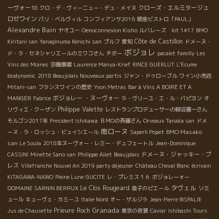
ーヴォー18
クローズ・エルミタージュ
クロ・デ・ヴィーニュー・デュ・メイヌ
ロゼワイン
パリ・ベルヴィル
コンフィアンサ2016
銀座ビストロ「PAUL」
Alexandre Bain
ヤオユー
Oenoconnexion Kisho
ルバレーズ lot 1417
BMO
Côte de Castillon
Kiritani san
Yanaginuma Kenichi san
プルフ
愛知
ドメーヌ・
ボジョレ
ド・ラ・セネシャリエールのミワコさん
チボー
pacalet familly
Les
Vins des Moines
宗像康雄
Laurence Manya-Krief
RINCE GUERLUT
L'Ecume
biodynamic
2018 Beaujolais Nouveaux partis
ジャン・ドゥローブル
ワイン小売店
Mitani-san
フランスワインの歴史
Yvon Metras
Bar à Vins A BOIRE ET A
ボジョレー ・ヌーヴォー
MANGER
Fabrice
ラ・ヴリーユ・エ・ル・パピヨン
オ
Philippe Valette
リヴィエ・クーザン
レストランプロデューサーの柳沼憲一さん
モルゴン2017年
President Ishikawa
ＢＭОの斉藤さん
Orveaux Tanaka san
ドメ
南ローヌ
BMO Masako
ーヌ・ラ・ロッシュ・ビュイシエール
Saperli Popet
san
Le Soula
2018年ヌーヴォー・レミー・デュフェートル
Jean-Dominique
ドメーヌ・ジャッキー・プ
CASSINI
Minette Sano san
Philippe Aliet
Beaujplais
レス
Villefranche
Nouvel An 2019 party déjeuner
Château Cheval Blanc
écrivain
KITAGAWA-NAWO
Pleine Lune
GUCITE
レ・プレミス１６
ボジョレーォー
タヴェル
Le Clos Rougeard
DOMAINE SARNIN BERRUX
息子のピエール
ソミ
ュール
キューヴェ・カミーユ
Italie Nord
オー・ザルジラ
Jean-Pierre BISPALIE
Granada
Prieure Roch
Jus de Chausette
東京の夜景
Caviar
Ishibashi Tours