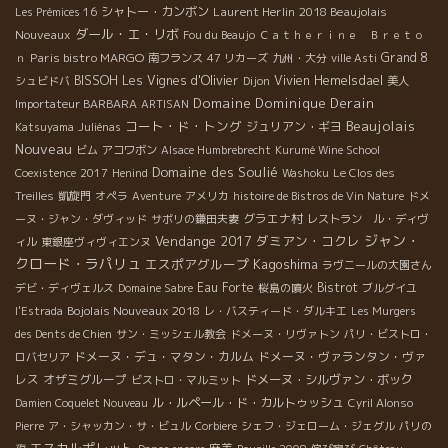
シャトー・カンボン
Laurent Herlin
2018 Beaujolais
Les Prémices 16
ダール・エ・リボ
Nouveaux
Fou du Beaujo
Ｃａｔｈｅｒｉｎｅ Ｂｒｅｔｏ
Paris bistro MARGO
Grand 8
ｎ
南フランス
47 リカーズ
九州・大分
ville Asti
BISSOH
Les Vignes d'Olivier
Vivien Hemelsdael
シュビドバ
Dijon
美人
Domaine Dominique Derain
Importateur BARBARA
ARTISAN
Beaujolais
コート・ド・トング
ジュリアン・ギヨ
Katsuyama
Juliénas
Nouveau
ビム
アコワボン
Alsace Humbrebrecht
Kurumé Wine School
Domaine des Soulié
Coexistence
2017
Henind
Washoku
Le Clos des
Treilles
凱旋門
オペラ
Aventure
アメリカ
histoire de Bistros de Vin Nature
ドメ
グラエナ村
ーヌ・ジャン・ダヴィッド
サボリの鎌田夫妻
レストラン ル・ディヴ
ジャン・
Vendange 2017
ダミアン・コクレ
ィル
東銀座ヴィヴィエンヌ
クロード・ラパリュ
エスポアグループ
Kagoshima
ラヴニールの大園さん
Eau Forte
Bistrot
デビ・ディヴェルス
Domaine Sabre
桜島の噴火
ブルグイユ
Bojolais Nouveaux 2018
l'Estrada
レ・バスティード・ダルキエ
Les Murgers
des Dents de Chien
サン・ミッシェル教会
ドメーヌ・リヴァトン
パリ・ビストロ・
ドメーヌ・デュ・マタン・カルム
ドメーヌ・ヴァランタン・ヴァ
ロバセリア
レス
オザミグループ
ドメーヌ・シルヴァン・ボック
ビストロ・マルミット
ル・ルペール・ド・カルトゥッシュ
Damien Coquelet Nouveau
Cyril Alonso
Pierre
ア・シャッカン・サ・ビュル
Corbiere
シェフ・ジェローム・ジェグル
パリの
エスカルポレット