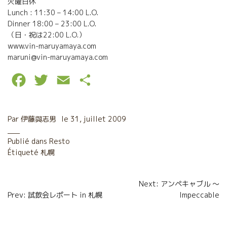
火曜日休
Lunch : 11:30 – 14:00 L.O.
Dinner 18:00 – 23:00 L.O.
（日・祝は22:00 L.O.）
www.vin-maruyamaya.com
maruni@vin-maruyamaya.com
F
T
E
P
a
w
m
a
c
i
a
r
Par
伊藤與志男
le
31, juillet 2009
e
t
i
t
Publié dans
Resto
Étiqueté
b
札幌
t
l
a
o
e
g
Navigation
Next: アンペキャブル ～
o
r
e
Prev: 試飲会レポート in 札幌
Impeccable
de
k
r
l’article