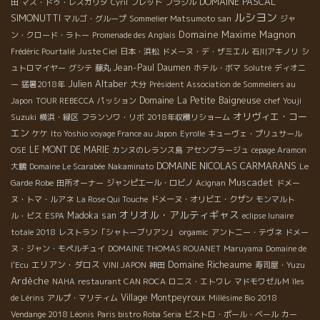
DOMAINE PASCAL
田
マス・ドゥ・レスカリダ
Cyril
フレッド
ブラジル
ルシヨン
SIMONUTTI
マルゴ・グループ
Sommelier Matsumoto san
ジャ
Domaine Maxime Magnon
ン・クロード・ラトー
Promenade des Anglais
Frédéric Pourtalié
Juste Ciel
日本・浜松
ドメーヌ・デ・ザミエル
石川アキノリ
シ
Jean-Paul Daumen
ュトロマイヤー
グシテ
藤丸
ホテル・ボマ
Solutré
ディオニ
Julien Altaber
ー
猛暑2018年
大分
Président Association de Sommeliers au
Domaine La Petite Baigneuse
Japon
TOUR REBECCA
パッション
chef Youji
オリヴィエ・コー
Suzuki
横浜・緑区
フランソワ・リボ
2018年収穫リショーム
エン
ケケ
Ito Yoshio voyage France au Japon
Eyrolle
キューヴェ・プリュサール
LE MONT DE MARIE
OSE
カンヌのレランス島
アセンブラージュ
cepage Aramon
DOMAINE NICOLAS CARMARANS
大鵬
Domaine Le Scarabée
Nakaminato
Le
Muscadet
Garde Robe
田所オーナー
ジャンピエール・ロビノ
Acignan
ドメー
ヌ・トマ・ルアネ
La Rose Qui Touche
ドメーヌ・オリビエ・クザン
モンマルト
オリオル・アルティギャス
Madoka san
ル・ビス
ESPA
eclipse lunaire
totale 2018
レストラン「シャトーブリアン」
orgamic
アントニー・テヴネ
ドメー
ヌ・ジャン・モペルチュイ
DOMAINE THOMAS ROUANET
Maruyama
Domaine de
Domaine Richeaume
エリアン・ダロス
l'Ecu
VINI JAPON
神田
寿司屋・Yuzu
Ardèche
NAHA
restaurant CAN ROCA
ロニス・エトワレ
マドモワゼルＭ
îles
Village Montpeyroux
de Lérins
アルプ・マリティム
Millésime Bio 2018
Vendange 2018 Léonis
Paris bistro Roba Seria
ビストロ・ポール・ベール
カー