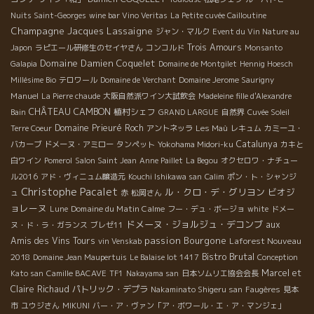
Nuits Saint-Georges
wine bar Vino Veritas
La Petite cuvée Cailloutine
Champagne Jacques Lassaigne
ジャン・マルク
Event du Vin Nature au
Trois Amours
Japon
ラピエール研修生のセイヤさん
コンコルド
Monsanto
Domaine Damien Coquelet
Galapia
Domaine de Montgilet
Hennig Hoesch
Millésime Bio
テロワール
Domaine de Verchant
Domaine Jerome Saurigny
Manuel
La Pierre chaude
大阪自然派ワイン大試飲会
Madeleine fille d'Alexandre
CHÂTEAU CAMBON
植村シェフ
Bain
GRAND LARGUE
自然界
Cuvée Soleil
Domaine Prieuré Roch
Terre Coeur
アントネッラ
Les Maù
レキュム
カミーユ・
Catalunya
バカーブ
ドメーヌ・アミロー
タンペット
Yokohama Midori-ku
カキと
白ワイン
Pomerol
Salon Saint Jean
Anne Paillet
La Begou
オクセロワ・ナチュー
ル2016
アド・ヴィニュム醸造元
Kouchi Ishikawa san
Calim
ポン・ト・シャンジ
Christophe Pacalet
ル・クロ・デ・グリヨン
ビオジ
ュ
赤
松岡さん
ョレーヌ
Domaine du Matin Calme
Lune
フー・デュ・ボージョ
white
ドメー
ドメーヌ・ジョルジュ・デコンブ
aux
ヌ・ド・ラ・ガランス
ブレゼ11
passion
Bourgone
Amis des Vins Tours
Laforest Nouveau
vin Venskab
Bistro Brutal
2018
Domaine Jean Maupertuis
Le Balaise lot 1417
Conception
Marcel et
Kato san
Camille BACAVE
TF1
Nakayama san
日本ソムリエ協会会長
Claire Richaud
パトリック・デプラ
Nakaminato Shigeru san
Faugères
見本
市
ユウジさん
MIKUNI
バー・ア・ヴァン「ア・ボワール・エ・ア・マンジェ」