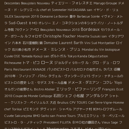
ティエリー・フォレスチエ
Descombes Beaujolais Nouveau
Marugo Groupe
ドメ
ーヌ・ド・レグリエール
chef et Sommelier HASAGAWA san
イヤン・ド・リュ
SILEX Sauvignon 2016
Domaine Le Boiron
豊中
Barbecue Soirée
イヴォン・メト
Sud-Ouest
ラ
ＢＭО
オレリー
エノ・コネクションのキショウ
パリ・ノートルダ
Bordeaux
ム寺院
76ヴァン
アぺロ
Beaujolais Nouveaux 2018
セパラメール・
ルフォロゼ
Christophe Foucher
ア・ボワール
Minette Suzuki san
イタリアワ
Domaine Laurent Barth
イン
六本木
石川亜樹則
鍋
Vini Sud Montpellier
ロイ
ドメーヌ・ミレンヌ・ブリュ
ック
石川県小松市
Mondial du Vin biologique
Tokyo Kanda Dégustation
Cuvée OSE
Yamada Kyouji san
ポルトガル
ローヌ
Richeaume
トマ・ピコ
ジョルディ
ル・グロ・デュ・ロワ
9カーヴ
Paris Restaurant KANADE
パリのビストロ
バルセロナの佐竹さん
タパス
収穫
2018年・フィリップ・パカレ
タヴェル・ヴァンタージュ15
ヴァン・ナチュールの
ドメーヌ・ダミアン・コクレ
Yoyo
ビストロの歴史
レミ・セデス
スモール品種
エリック・ピファーリング
オルガンの紺野さん
Bistro Atelier
François Ecot
石田シェフ
小松屋
アンダルシア
2018 Coupe de Monde
Callipyge
シャト
ー・クリストフ・ペイリュルス
大近
Brulius
CPV TOURS
Ciel-Terre-Vigne-Homme
chef Torikai
ピエモンテ
ダヴィッド・シャペル
アグヤーナ村
BOMトロワザムール
Cuvée Sakurajima
BMO Saito san
France Tours
プルミエクリュ・ラ・ペリエール
President FUJITA
ビストロ・ラ・ノティック
ＢＭＯ社の鎌田さん
Vieux Sage
フ
Montmartre
ユキさん
ランス対ウルグアイ：２：１
ビオトップワイン