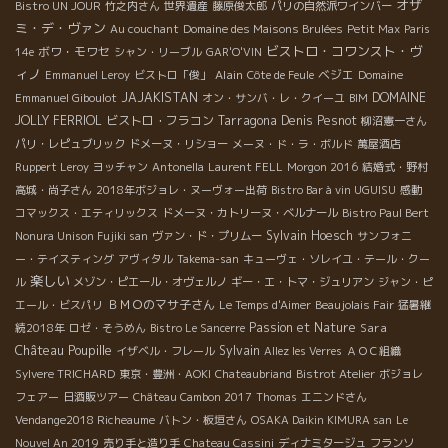
オザ
Bistro UN JOUR
竹之内さん
世界遺産
藤原俊太郎
パリの自然派ワインバー
ミ・デ・ヴァン
Au couchant
Domaine des Maisons Brulées
Petit Max
Paris
ビストロ・コワンスト・ヴ
ボワ・モワセ
14e
シャン・リーブル
GAR'O'VIN
ィノ
Alain
ベジエ
Emmanuel Leroy
ビストロ「俊」
Côte de Feule
Domaine
JAJAKISTAN
DOMAINE
Emmanuel Giboulot
オン・サンバ・レ・クイーユ
BIM
JOLLY FERRIOL
ビストロ・フラコン
Tarragona
Denis Pesnot
柳沼憲一さん
パリ・レピュブリック
ドメーヌ・リショー
メーヌ・ド・ラ・ボルド
萬屋酒店
Ruppert Leroy
ヨッチャン
Antonella
Laurent FELL
Morgon 2016
結婚式・野村
高城・尚子さん
2018年ボジョレ・ヌーヴォー出荷
Bistro Bar à vin UGUISU
感動
コマックス・エティリックス
ドメーヌ・カトリーヌ・ベルナール
Bistro Paul Bert
Sylvain Hoesch
Nonura Unison Fujiki san
ヴァン・ド・プリムー
サンフォニ
ー・テイスティング
アヴィタル
Takema-san
キューヴェ・ソレイユ・テール・クー
楽しい
ル
メゾン・ピエール・オヴェルノ
ギー・エ・トマ・ジュリアン
ジャン・ピ
ＢＭＯのマサ子さん
エール・ビスパリ
Le Temps d'Aimer
Beaujolais Fair
猛暑継
Passion et Nature
Sara
続2018年
ロゼ・そうめん
Bistro Le Sancerre
Château Poupille
Sylvain
イザベル・フレール
Allez les Verres
ＡＯＣ組織
Sylvere TRICHARD
東京・豊洲・AOKI
Chateaubriand
Bistrot Atelier
ボジョレ
フェアー
日酒販ツアー
Château Cambon 2017
Thomas
エニンドさん
Vendange2018 Richeaume
バトン・板垣さん
OSAKA Daikin KIMURA san
Le
Nouvel An 2019
売り手と造り手
Chateau Cassini
ディナミタージュ
フランソ