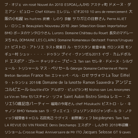
ドメーヌ・ダ
ブ・オジェ
vin rosé
Nouvel An 2018
ESPOAしんかわ
アスティ町
ミアン・ビュロー
大
Chef Kôtaro
ミレジム・ビオ2018
10 ans de remerciement
阪の小松屋
サカガミの日野さん
les huitres
炭焼・しのり
京都
Pierre ALIET
Beaujolais Nouveau 2018
レ・ロシニョ
Jean Sébastion Gioan
Importateur
BMO
ボーヌのケンタロウさん
Lurons
Domaine Château du Rouet
長女のマドレー
ヌちゃん
DOMAINE LES CLAPAS
Domaine Romaneaux-Destezet
France/Uruguay
ビストロ・アトリエ
2:1
ラスト営業日
ル・セクスタン
能登半島
ガロンヌ河
モン
イヴ・カムドボル
ギュー村
シュッ・・・・・ドゥラン
プイイ・ヴァンゼル2013
ド
エスポア・ゴトー
プピーユ
チャリティー
Tan san
セレネ・ドメーヌ・シルヴ
マス・ぺリセール
ェール・トリシャール
Géorgie
Domaine Catherine et Pierre
France
サヴォワ
La Tour Eiffel
Breton
Barcelon
Ten
エシャッペ・ベル・ロゼ
アンジェ
Domaine de la lunotte
Ramon Saavedra
ラ・トランシェ 2016年
コルビエール
Goutte d’Or
アルボワ・ピュピラン村
Nishio san
Les Anonymes
レミー・ス
Saint Aubin
Bistro Simba
Le Vin en Tête
セバスチャン・リフォ
リエ50歳記念パーティー
ビストロ・レ・キ
福岡の今尾さん
chef Mizukuchi
ャノン
BMO Yamada san
ラ・ヴィエイユ・ジュリアンヌのジャンポール
ラ・ノテ
biojoleynes
ィック経営者キャロル
石田克己
ウグイス・紺野真シェフ
Tam Tam
LA REVUE DU VIN FRANCE
Denis Deschamps
エスポア・しんかわ
2018年収穫・
Jacques Selosse
リショーム
Crosse Road
Anniversaire de Mr ITO
GT
9 caves