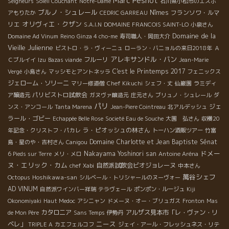
Marc Pesnot
Seigneurs
Soleil Couchant
Notre-Dame
石川県小松市のエスポ
ブルノ・シュレール
Nîmes
フランソワ・ルマ
アもりたか
CEDRIC GARREAU
オリヴィエ・クザン
リエ
S.A.I.N
DOMAINE FRANCOIS SAINT-LO
小泉さん
Domaine de la
Domaine Ad Vinum
Reino
Ginza 4 cho-me
寿司職人・岡田大介
Vieille Julienne
ビストロ・ラ・ヴィーニュ
ローラン・バニョルの来日2018年
Ａ
アレキサンドル・バン
フルーリ
Ｃブルイイ
Izu
Bazas viande
Jean-Marie
C'est le Printemps 2017
Vergé
小島さん
マッシモとアントネッラ
フェニックス
ジェローム・ソリーニ
マリー修道僧
Chef Kikuchi
シェフ・丈
仙巌園
ラミディ
パリビストロ試飲会
ア醸造元
ガヌヴァ醸造元
庄元さん
ブリュノ・シュレール
ダ
パリ
ジェ
ンス・アンコール
Tanta Marena
Jean-Piere Cointreau
北アルデッシュ
ラール・ゴビー
Echappée Belle Rose
Societé Eau de Souche
大園 弘さん
収穫20
ラ・ピオッシュの林さん
年記念・クリストフ・パカレ
トーハン酒販ツアー
竹富
Domaine Charlotte et Jean Baptiste Sénat
島・星のや・吉村さん
Canigou
ドメー
Nakayama Yoshinori san
6 Pieds sur Terre
メリ・メロ
Antoine Aréna
ヌ・エリック・カム
自然派試飲会ビオジョレーヌ
chef Xabi
中本さん
萬谷シェフ
Hoshikawa-san
Octopus
シルベール・トリシャールのヌーヴォー
AD VINUM
自然派ワインバー祥瑞
テラヴェール
ポンポン・ルージュ
Kiji
Okonomiyaki
Haut Medoc
アシニャン
ドメーヌ・オー・ブリュガス
Fronton
Mas
カタロニア
アルザス見本市「レ・ヴァン・リ
de Mon Père
Sans Temps
伊勢丹
ニース
ベレ」
TRIPLE A
カエフェルコフ
ジェイ・アール・フレッシュネス・リテ