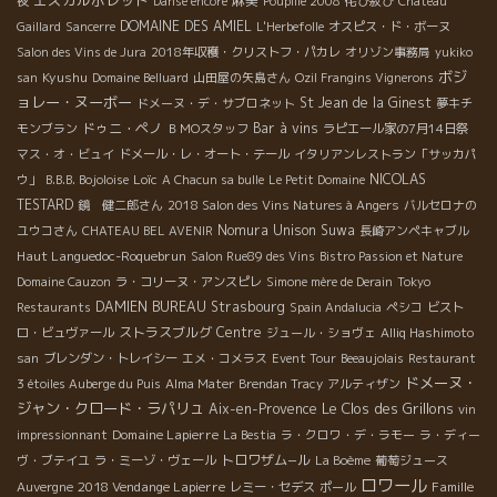
麻美
夜
Danse encore
Poupille 2008
侘び寂び
Château
DOMAINE DES AMIEL
Gaillard
Sancerre
L'Herbefolle
オスピス・ド・ボーヌ
Salon des Vins de Jura
2018年収穫・クリストフ・パカレ
オリゾン事務局
yukiko
ボジ
Kyushu
san
Domaine Belluard
山田屋の矢島さん
Ozil Frangins Vignerons
ョレー・ヌーボー
St Jean de la Ginest
ドメーヌ・デ・サブロネット
夢キチ
ドゥニ・ペノ
Bar à vins
モンブラン
ＢＭОスタッフ
ラピエール家の7月14日祭
マス・オ・ビュイ
ドメール・レ・オート・テール
イタリアンレストラン「サッカパ
Loïc
NICOLAS
ウ」
B.B.B. Bojoloise
A Chacun sa bulle
Le Petit Domaine
TESTARD
鏡 健二郎さん
2018 Salon des Vins Natures à Angers
バルセロナの
Nomura Unison Suwa
ユウコさん
CHATEAU BEL AVENIR
長崎アンペキャブル
Haut Languedoc-Roquebrun
Salon Rue89 des Vins
Bistro Passion et Nature
Domaine Cauzon
ラ・コリーヌ・アンスピレ
Simone mère de Derain
Tokyo
DAMIEN BUREAU
Strasbourg
Restaurants
Spain Andalucia
ペシコ
ビスト
ストラスブルグ
Centre
ロ・ビュヴァール
ジュール・ショヴェ
Alliq Hashimoto
san
ブレンダン・トレイシー
エメ・コメラス
Event Tour
Beeaujolais
Restaurant
ドメーヌ・
3 étoiles Auberge du Puis
Alma Mater
Brendan Tracy
アルティザン
ジャン・クロード・ラパリュ
Le Clos des Grillons
Aix-en-Provence
vin
Domaine Lapierre
impressionnant
La Bestia
ラ・クロワ・デ・ラモー
ラ・ディー
トロワザム−ル
ヴ・ブテイユ
ラ・ミーゾ・ヴェール
La Boème
葡萄ジュース
ロワール
2018 Vendange Lapierre
Famille
Auvergne
レミー・セデス
ポール