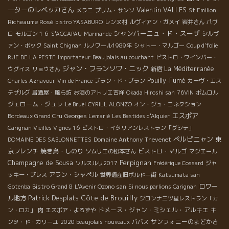
ーターのレベッカさん
Valentin VALLES
メラニ
プリム・サンソ
St Emilion
Richeaume Rosé
bistro YASABURO
レンヌ村
ルヴィアン・ガメイ
岩井さん
パヴ
シャンパーニュ・ド・スーザ
ロ
モルゴン１６
S'ACCAPAU
Marmande
シルヴ
ァン・ボック
Saint Chignan
ルノワール1989年
シャトー・マルゴー
Coup d'folie
RUE DE LA PESTE
Importateur
Beaujolais au couchant
ビストロ・ワインバー・
ジャン・フランソワ・ニック
La Méditerranée
ウグイス
リョウさん
新宿
Pouilly-Fumé
Charles Aznavour
Vin de France
ブラン・ド・ブラン
カーヴ・エス
テザルグ
居酒屋・風ら坊
お酒のアトリエ吉祥
Okada Hiroshi san
76VIN
ポムロル
ジェローム・ジュレ
Le Bruel
CYRILL ALONZO
オン・ジュ・コネクション
エスポア
Bordeaux Grand Cru
Georges Lemarié
Les Bastides d'Alquier
Carignan Vieilles Vignes 16
ビストロ・イタリアンレストラン「グシテ」
ペルピニャン
Domaine Anthony Thevenet
東
DOMAINE DES SABLONNETTES
京フレンチ
焼き鳥・しのり
ビストロ・マルゴ
ソムリエの松本さん
マジエール
Champagne de Sousa
Perpignan
ソルスルリ2017
Frédérique Cossard
ジャ
アラン・シャペル
ッキー・プレス
世界遺産旧ボルドー街
Katsumata san
ロワー
Gotenba
Bistro Grand 8
L'Avenir Ozono san
Si nous parlions Carignan
Patrick Desplats
Côte de Brouilly
ル地方
ジロンナ三ツ星レストラン「カ
ドメーヌ・ジャン・ミシェル・アルキエ
ン・ロカ」
肉
エスポア・よろずや
キ
サンフォニーのまどかさ
ンタ・ド・カリーユ
2020 beaujolais nouveaux
ババス