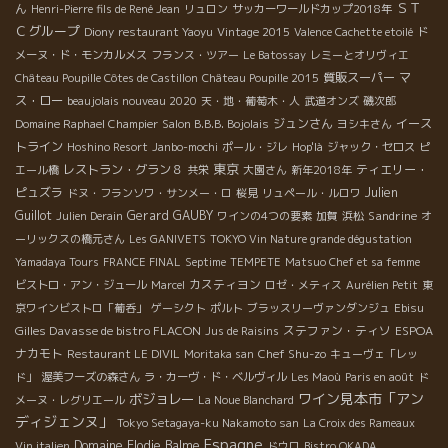
ＳＴ
ん
Henri-Pierre fils de René Jean
リュロン
サッカーワールドカップ2018年
Ｃグループ
Diony
restaurant Yaoyu
Vintage 2015
Valence Cachette etoilé
ド
メーヌ・ド・モンカルメス
フランス・ツアー
Le Batossay
レミーとオリヴィエ
質販スーパー
マ
Château Poupille Côtes de Castillon
Château Poupille 2015
ス・ロー
beaujolais nouveau 2020
天・地・葡萄木・人
武道オンズ
磯次郎
ジュンさん
イース
Domaine Raphael Champier
Salon B.B.B. Bojolais
ヨシキさん
トライン
Hoshino Resort
Janbo-mochi
ポール・ジレ
Hop'là
ジャック・セロス
ピ
東京
レストラン・グラン８
ティエリー・
エール橋
共栄
大園さん
新年2018年
ピュズラ
Julien
ドヌ・フランソワ・サンメー・ロ
桜見
リュペール・ルロワ
Guillot
Gerard GAUBY
Sandrine
Julien Derain
ワインの4つの要素
加賀
浜松
オ
ーリックスの橋元さん
Les GANIVETS
TOKYO Vin Nature grande dégustation
Yamadaya Tours
FRANCE FINAL
Septime
TEMPETE
Matsuo Chef et sa femme
カスティヨン
ビストロ・アン・ジュール
Marcel
ロゼ・メティス
Aurélien Petit
東
京ワインビストロ「葡呑」
ゲーシクト
ポルト
ブラッスリーヴァンダンジュ
Ebisu
Gilles Davasse de bistro FLACON
ステファン・ティソ
ESPOA
Jus de Raisins
ナカモト
Chef Shu-zo
Restaurant LE DIVIL
Moritaka san
キューヴェ「レッ
ド」
渥美フーズの森さん
ラ・カーヴ・ド・ベルヴィル
Les Maoù
Paris en août
ド
ワイン見本市「アン
ボジョレー
メーヌ・レグリエール
La Noue Blanchard
ディジェンヌ」
Tokyo Setagaya-ku Nakamoto san
La Croix des Rameaux
Espagne
Domaine Elodie Balme
Vin italien
ドウロ
Bistro OKADA