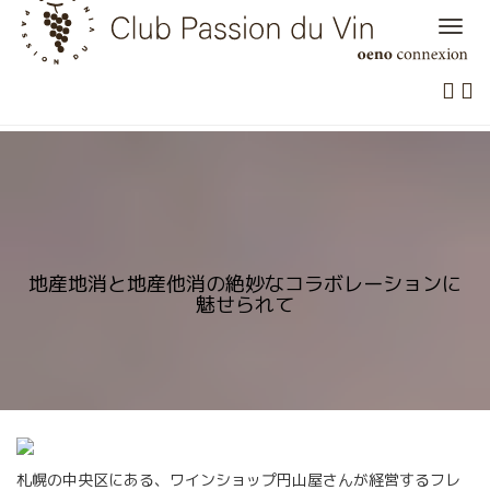
Skip
to
content
地産地消と地産他消の絶妙なコラボレーションに
魅せられて
札幌の中央区にある、ワインショップ円山屋さんが経営するフレ