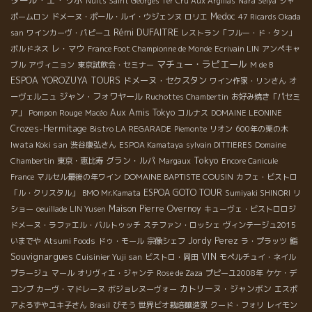
Nuits Saint Georges 1er Cru Aux Argillas
Nara Seiya
シャ
Medoc
ポームロン
ドメーヌ・ポール・ルイ・ウジェンヌ
ロリエ
47 Ricards Okada
Rémi DUFAITRE
san
ワインカーヴ・パピーユ
レストラン「フルー・ド・タン」
レ・マウ
ボルドネス
France Foot Championne de Monde
Ecrivain LIN
アンペキャ
マチュー・ラピエール
ブル
アヴィニョン
東京試飲会・セミナー
M de B
ESPOA YOROZUYA TOURS
ドメーヌ・セクスタン
ワイン作家・リンさん
オ
ジャン・フォワヤール
ーヴェルニュ
Ruchottes Chambertin
お好み焼き「パセミ
Pompon Rouge
Aux Amis Tokyo
ア」
Macéo
コルナス
DOMAINE LEONINE
Crozes-Hermitage
Bistro LA REGARADE
Piemonte
リオン
600年の栗の木
Iwata Koki san
渋谷康弘さん
ESPOA Kamataya
sylvain DITTIERES
Domaine
Tokyo
グラン・ルパ
Chambertin
東京・恵比寿
Margaux
Encore Canicule
DOMAINE BAPTISTE COUSIN
France
マルセル最後の年ワイン
カフェ・ビストロ
ESPOA GOTO TOUR
「ル・クリスタル」
BMO Mr.Kamata
Sumiyaki SHINORI
リ
Maison Pierre Overnoy
ショー
oeuillade
LIN Yusen
キューヴェ・ビストロロジ
ドメーヌ・ラファエル・バルトゥッチ
ステファン・ロッシェ
ヴィンテージュ2015
Jordy Perez
いまでや
Atsumi Foods
ドゥ・モール
宗像シェフ
ラ・プラッツ
鮨
Souvignargues
VIN
Cuisinier Yuji san
ビストロ・岡田
モペルチュイ・ネイル
プラージュ
マール
オリヴィエ・ジャンテ
Rose de Zaza
プピーユ2008年
ケケ・デ
カトリーヌ・ジャンボン
コンブ
カーヴ・マドレーヌ
ボジョレヌーヴォー
エスポ
アよろずやユキ子さん
Brasil
びそう
世界ビオ栽培醸造家
クード・フォリ
レイモン