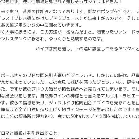
一つもせず、逆に仕事場を見せれて嬉しそうなジェラルドさん！
出来ており、昔風の仕組みとなっております。誰かがポンプを押すと、
プレス（プレス機にかけたブドウジュース）が出来上がるのです。そし
にある輸送用タンクの中に溜めていきます。
しく大事に扱うには、この方法が一番なんだ』と。溜まったヴァン・ド
テンレスタンクに移され、ゆっくりと熟成するのです。
通し、下の階に設置してあるタンクへと流れ
、ポールさんのブドウ園を引き継いだジェラルド。しかしこの時代、品
考えが広まっていました。この意見に抵抗を感じたジェラルドは、健全
した。ですが彼のブドウの殆どが協会組合へと売られてしまいます。そ
的な出会いをします。自然派ワインの神様とも言えるマルセル・ラピエ
です。彼らの指導を受け、ジェラルドは協同組合にブドウを売ることを
ら醸造まで全て自然に造り上げた初ヴィンテージを生み出したのです！
は自分の醸造所も建ち終り、今では30haものブドウ園を栽培している
アロマと繊細さを引き出すこと。