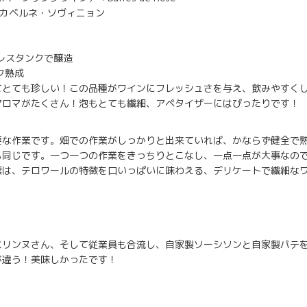
 カベルネ・ソヴィニョン
ンレスタンクで醸造
ク熟成
てとても珍しい！この品種がワインにフレッシュさを与え、飲みやすく
アロマがたくさん！泡もとても繊細、アペタイザーにはぴったりです！
要な作業です。畑での作業がしっかりと出来ていれば、かならず健全で
も同じです。一つ一つの作業をきっちりとこなし、一点一点が大事なの
標は、テロワールの特徴を口いっぱいに味わえる、デリケートで繊細な
スリンヌさん、そして従業員も合流し、自家製ソーシソンと自家製パテ
が違う！美味しかったです！