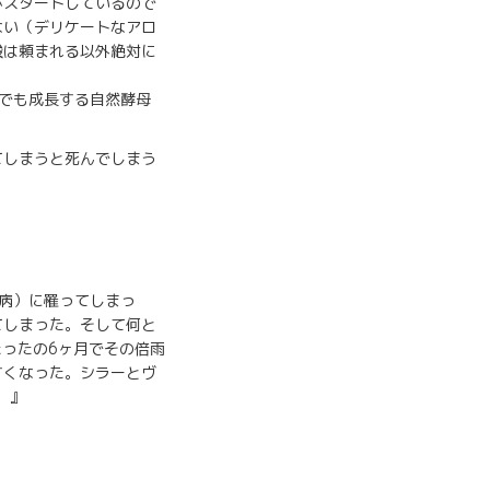
がスタートしているので
ない（デリケートなアロ
酸は頼まれる以外絶対に
でも成長する自然酵母
てしまうと死んでしまう
病）に罹ってしまっ
てしまった。そして何と
たったの6ヶ月でその倍雨
すくなった。シラーとヴ
。』