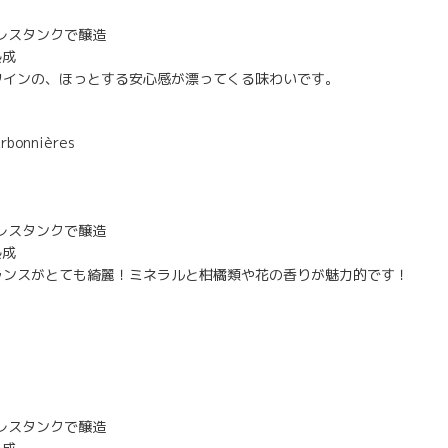
ンレスタンクで醸造
熟成
ワインの、ほっとする安心感が漂ってくる味わいです。
onnières
％
ンレスタンクで醸造
熟成
ランスがとても綺麗！ミネラルと柑橘類や花の香りが魅力的です！
％
ンレスタンクで醸造