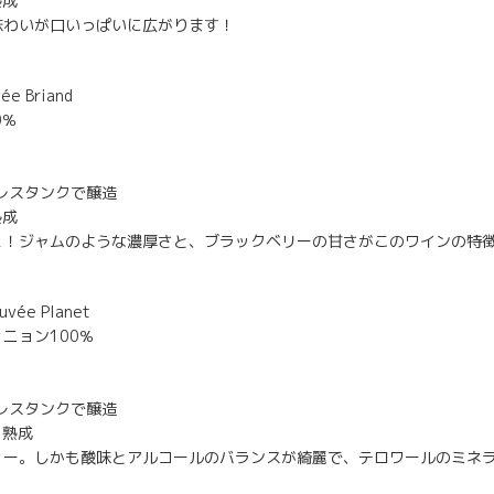
熟成
味わいが口いっぱいに広がります！
 Briand
0％
ンレスタンクで醸造
熟成
ュ！ジャムのような濃厚さと、ブラックベリーの甘さがこのワインの特
e Planet
ニョン100％
ンレスタンクで醸造
ク熟成
ィー。しかも酸味とアルコールのバランスが綺麗で、テロワールのミネ