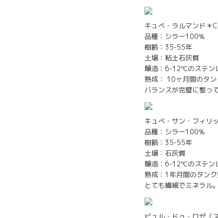
キュべ・ラルマンド＊Cuvé
品種：シラー100％
樹齢：35-55年
土壌：粘土石灰質
醸造：6-12℃のステ
熟成： 10ヶ月間のタ
バランスが完璧に整っ
キュべ・サン・フィリップ＊C
品種：シラー100％
樹齢：35-55年
土壌：石灰質
醸造：6-12℃のステ
熟成：1年月間のタンク
とても繊細でミネラル
ビュル・ドゥ・ロゼ（スパー