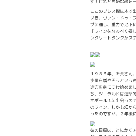
す！けれども嫌な顔を
ここのプレス機は木で
いき、ヴァン・ドゥ・
プに通し、重力で地下
『ワインをなるべく優
ンクリートタンクかス
パイプは穴を
１９８３年、お父さん
ず量を増やそうという
造方を身につけ始めま
ち、ジェラルドは運命
オポール氏に出会うの
のワイン、しかも畑か
ったのですが、２年後に
彼の目標は、とにかく