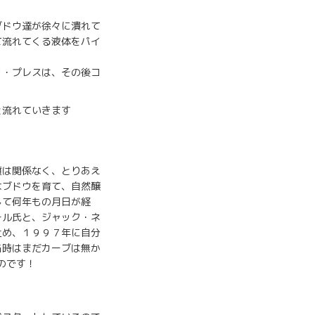
ブドウ達が徐々に潰れて
て流れてくる液体をパイ
ゥ・プレスは、その後コ
ていきます
質は関係なく、とりあえ
なブドウを育て、自然醸
して何年もの月日が経
ール氏と、ジャック・ネ
止め、１９９７年に自分
当時はまだカーブは無か
のです！