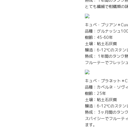
熟成： 1年間のタンク
とても繊細で柑橘類の
キュベ・ブリアン＊Cuvée
品種：グルナッシュ10
樹齢：45-60年
土壌：粘土石灰質
醸造：6-12℃のステ
熟成： 1年間のタンク
フルーテーでフレッシ
キュベ・プラネット＊Cuvé
品種：カベルネ・ソヴィ
樹齢：25年
土壌：粘土石灰質
醸造：6-12℃のステ
熟成： 3ヶ月間のタン
スパイシーでフルーテ
ます。