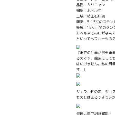
品種：カリニャン −
樹齢：30-55年
土壌：粘土石灰質
醸造：5-15℃のステ
熟成：18ヶ月間のタン
カベルネでのロゼなん
といってもフルーツの
『畑での仕事が最も重
るのです。醸造にして
はいけません。私の目
す。』
ジェラルドの姉、ジョ
ものとはまるっきり味
最後は皆で記念撮影！