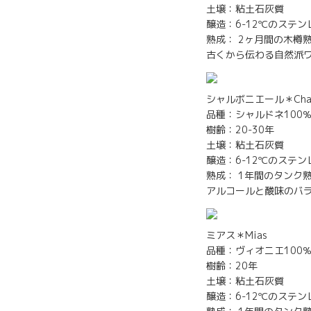
土壌：粘土石灰質
醸造：6-12℃のステ
熟成： 2ヶ月間の木樽
古くから伝わる自然派
シャルボニエール＊Charb
品種：シャルドネ100
樹齢：20-30年
土壌：粘土石灰質
醸造：6-12℃のステ
熟成： 1年間のタンク
アルコールと酸味のバ
ミアス＊Mias
品種：ヴィオニエ100
樹齢：20年
土壌：粘土石灰質
醸造：6-12℃のステ