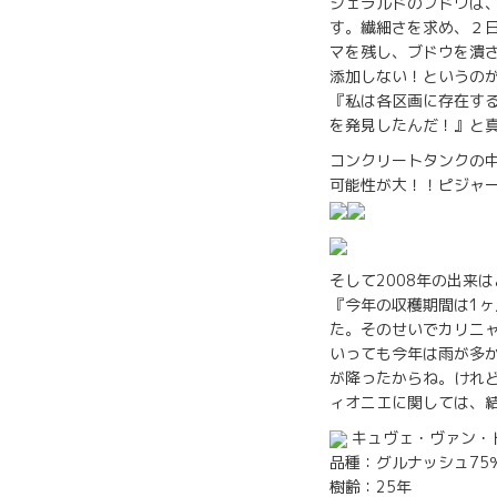
ジェラルドのブドウは
す。繊細さを求め、２
マを残し、ブドウを潰
添加しない！というの
『私は各区画に存在す
を発見したんだ！』と
コンクリートタンクの
可能性が大！！ピジャ
そして2008年の出来
『今年の収穫期間は1
た。そのせいでカリニ
いっても今年は雨が多か
が降ったからね。けれ
ィオニエに関しては、結
キュヴェ・ヴァン・ドゥ・
品種：グルナッシュ75
樹齢：25年