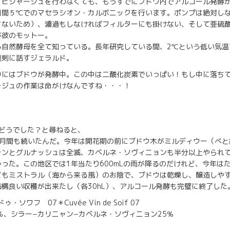
、ピジャージュを行わなくても、もうすでにブドウ内でアルコール発酵
日間５℃でのマセラシオン・カルボニックを行います。ポンプは絶対し
さないため）、濾過もしなければフィルターにも掛けない、そして亜硫
が彼のモットー。
る自然酵母を全て知っている。長年研究している間、2℃という低い気温
真剣に話すジェラルド。
中にはブドウが発酵中。この中は二酸化炭素でいっぱい！もし中に落ち
ージュの作業は命がけなんですね・・・！
はどうでした？と尋ねると、
ヶ月間も続いたんだ。今年は開花期の前にブドウ木がミルディウー（べと
ャンとグルナッシュは全滅、カベルネ・ソヴィニョンも半分以上やられ
った。この地区では1年当たり600mLの雨が降るのだけれど、今年は
どもミストラル（海から来る風）のお陰で、ブドウは乾燥し、醸造しや
構良い収穫が出来たし（各30hL）、アルコール発酵も完璧に終了した
ソワフ 07＊Cuvée Vin de Soif 07
％、シラー−カリニャン−カベルネ・ソヴィニョン25％