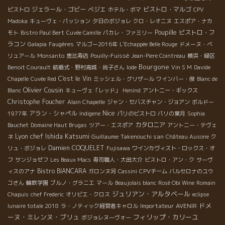
ジェラール・ゴビー
ベジエ
ビストロ・マルゴ
ビストロ
ホテル・ボマ
CPV
Madoka
キューヴェ・パッション
夕日のボジョレ
クロ・レオニヌ
エスポア・ナカ
Poupille
ビストロ・フ
モト
Bistro Paul Bert
Cuvée Camille
パカレ・ファミリー
ラコン
Galapia
Faugères
マルゴー2016年
L'Echappée Belle Rouge
ドメーヌ・ベ
リュアール
Monsanto
恵比寿店
Pouilly-Fuissé
Jean-Piere Cointreau
横浜・緑区
Bourgone
Benoit Courault
結婚式・野村高城・尚子さん
Iode
Vin S M
Davide
C'est le Vin
Chapelle
Cuvée Red
ミッシェル・グリザール
ワインバー・俊
Blanc de
Olivier Cousin
Blanc
キューヴェ「レッド」
Henind
アントニー・ギックス
Christophe Foucher
Alain Chapelle
ジャン・セバスチャン・ジョアン
ボルドー
Nice
アラン・シャペル
1977年
Indigene
パリのビストロ
パリの葉月
Sophia
カタロニア
Bauchet
Domaine Haut Brugas
ツアー・エスポア
アントニー・テヴェ
Lyon chef Ishida Katsumi
Guillaume
Takenouchi san
ネ
Château Ausone
ク
Damien COQUELET
リュ・ボジョレ
Fujisawa
ワインカヴィスト・ロックス・オ
フ
サンジョゼフ
Les Beaux Macs
寿司職人・大田大介
ビストロ・アン・ク
サーヴ
Bistro BIANCARA
ィスのアナ
ガロンヌ河
Cassini
CPVチーム
バルセロナのユウ
コさん
輪飲学園
ブルノ・グラニエ
マール
Beaujolais blanc
Rosé Obi Wine
Romain
ジュリアン・アルタベール
Chapuis
chef Frederic
オリビエ・クロス
eclipse
ドメ
Importateur AVENIR
lunaire totale 2018
ラ・ノティック経営者キャロル
ーヌ・ミレンヌ・ブリュ
フィリップ・カリーユ
ボジョレヌーヴォー