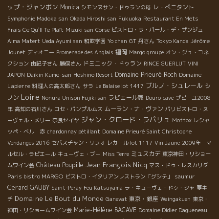
ップ・ジャンボン
Monica
レ・ぺニタント
シモンヌサン・ドゥランの母
Symphonie Madoka san
Okada Hiroshi san
Fukuoka
Restaurant En Mets
Frais Ce Qu'Il Te Plaît
Mizuki san
Corse
ビストロ・ラ・パール・デ・ザンジュ
Jérôme
Alma Matert
Ueda Ayumi san
和飲学園
Yo chan
GT
丹さん
Tokyo Kanda
Jouret
福岡
ディオニー
Promenade des Anglais
Margo groupe
オン・ジュ・コネ
ドミニック・ドゥラン
クション
由紀子さん
勝俣さん
RINCE GUERLUT
VINI
Domaine Prieuré Roch
Domaine
JAPON
Daikin Kume-san
Hoshino Resort
ブルノ・シュレール
Lapierre
シ
料理人の高太郎さん
サラ
Le Balaise lot 1417
Loire
ノン
ラピエール家
Nonura Unison Fujiki san
Douro
cave
プピーユ2008
ムーラン・ナ・ヴァン
年
高知の石川さん
ロセ・パンプルムス
パリビストロ・ヌ
ジャン・クロード・ラパリュ
ーヴェル・メリー
奈良セイヤ
Mottox
レシャ
ッペ・ベル 赤
chardonnay pétillant
Domaine Prieuré Saint Christophe
Vendanges 2016
セバスチャン・リフォ
レカール lot 1117
Vin Jaune
2009年 マ
ミュスカデ
ルセル・ラピエール
キューヴェ・ブー
Miss Terre
東京神田・リショー
Château Poupille
Jean François Nicq
ムワイン会
マス・ドゥ・レスカリダ
Paris bistro MARGO
ビストロ・イタリアンレストラン「グシテ」
saumur
Gerard GAUBY
Saint-Peray
Feu Katsuyama
ラ・キューヴェ・ドゥ・シャ
夢キ
Domaine Le Bout du Monde
東京・銀座
チ
Ganevat
Waingakuen
東京・
Marie-Hélène BACAVE
神田・リショームワイン会
Domaine Didier Dagueneau