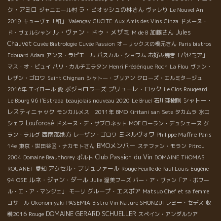
ク・アミロ
ラ・ピオッシュの林さん
ジャニエール村
ヴァレり
Le Nouvel An
2019
キューヴェ「和」
Valençay
GUCITE
Aux Amis des Vins Ginza
ドメーヌ・
ル・ヴァン・ドゥ・メザミ
加藤さん
Jules
ド・ヴェルシャン
M de B
Chauvet
Cuvée Bistrologie
Cuvée Passion
オーリックスの橋元さん
Paris bistros
Edouard Adam
アンヌ・ラピエール
パスカル・ショワム
お好み焼き「パセミア」
マス・オ・ビュイ
パリ・カルチエラタン
Henri Frédérique Roch
La Flou
ヴァン・
レザン・ゴロワ
Saint Chignan
シャトー・ブリアン
クローズ・エルミタージュ
ボジョロワーズ
プリューレ・ロック
2016年
エイロール
愛
Le Clos Rougeard
シャトー・
Le Bourg 96
l'Estrada
beaujolais nouveau 2020
Le Bruel
石川亜樹則
レスティニャック
モンカルメス 2011年
BMO Kiritani san
Sete
タカムラ
水口
Louforosé
シェフ
ドメーヌ・デ・サブロネット
MOF ローラン・デュシェーヌ
グ
西南部地方
ミネルヴォワ
Philippe Maffre
ラン・ラルグ
レーザン・ゴロワ
Paris
BMOメンバー
14e
東京・世田谷区・ナカモトさん
ステファン・モラン
Pitrou
Club Passion du Vin
2004
Domaine Beauthorey
ポルト
DOMAINE THOMAS
アクセル・プリュファール
ROUANET
愛知
Rouge Feuille de Paul Louis Eugène
ルネ・ジャン・ダール
94
OSE
Julie
渥美フーズ
バー・ア・ヴァン「ア・ボワー
グループ・エスポア
ル・エ・ア・マンジェ」
モーリ
Matsuo Chef et sa femme
コサール
Okonomiyaki PASEMIA
Bistro Vin Nature SHONZUI
レミー・セデス
収
DOMAINE GERARD SCHUELLER
穫2016
Rouge
スペイン・アンダルシア