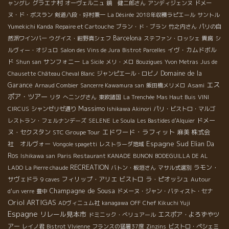
グラエナ村
ャングレ
オーヴェルニュ
鏡 健二郎さん
アンディジェンヌ
ドメー
ヌ・ド・ボスラン
剣道八段・好村兼一
La Désirée
2018年収穫ラピエール
サントル
Yumekichi Kanda
Repaire et Cartouche
ブラン・ド・ブラン
竹之内さん
パリの自
Barcelona
然派ワインバー
ウグイス・紺野真シェフ
ステファン・ロッシェ
貴腐
シ
イヴ・カムドボル
ルヴィー・オジュロ
Salon des Vins de Jura
Bistrot Parcelles
ド
サンフォニー
Shun san
La Sicile
メリ・メロ
Bouzigues
Yvon Metras
Jus de
Domaine de la
Chausette
Château Cheval Blanc
ジャンピエール・ロビノ
エス
Garance
Arnaud Combier
Sancerre Kawamura san
飯田橋メリメロ
Asami
ポア・ツアー
リタ
へニングさん
東欧諸国
La Trenchée
Mas Haut Buis
VINI
Massimo
CIRCUS
シャンゼリゼ通り
Ishikawa Akinori
パリ・ビストロ・マルゴ
ドメー
レストラン・フェルナンデーズ
SELENE
Le Soula
Les Bastides d'Alquier
エドワード・ラフィット
ヌ・セクスタン
STC Groupe Tour
麻美
株式会
Espagne Sud
社 オルヴォー
Elian Da
Vongole spagetti
レストラーダ地域
Ros
Ishikawa san
Paris Restaurant KANADE
BUNON
BODEGUILLA DE AL
RECREATION
ラモン・
LADO
La Pierre chaude
バトン・板垣さん
マサル式選別
サヴェドラ
フィリップ・アリエ
ビストロ
ラ・ピオッシュ
9 caves
Autour
Champagne de Sousa
d'un verre
豊中
ドメーヌ・ジャン・バティスト・セナ
Oriol ARTIGAS
ADヴィニュム社
kanagawa
OFF
Chef Kikuchi Yuji
Espagne
リレール見本市
エスポア・よろずやツ
ドミニック・べリュアール
アー
レイノ君
Bistrot VIvienne
フランスの猛暑37度
Zinzins
ビストロ・ペシェミ