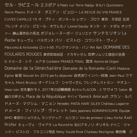
セル・ラピエ－ル
エスポア
6 Pieds sur Terre
Nadja
ネルハ
Quinonero
ドメーヌ・ダミアン・ビュロー
Pierre
Phenix
LA REVUE DU VIN FRANCE
CUVEE CAMILLE 16
オ・プティ・ボンヌール
レザン・ゴロワ
東京・文京区
北浜
フレンチ
メゾン・ピエール・オヴェルノ
Lionel Gauby
キンタ・ド・ナポル
オリヴ
サンテミリオン
ボジョレーヌーボー
La
ァー
勝山晋作氏の死去
ジュリエナ
Pioche
パリ・ビストロ・コワンスト・ヴィノ
キューヴェ・バラガンヌ
DOMAINE DES
Massimo & Antonella
ロット66
アレクサンドル・バン
Pet Nat
FOULARDS ROUGES
東京世田谷区・ナカモトさん
世界ソムリエ協会の会長
・
宮本
G
ドメーヌ・トマ・ルアネ
Corbiere
FRANCE FINAL
Konno de Organ
Domaine de la Sénèchalière
Domaine de la Romanée-Conti
Madona
Eglise
桜見
Nouvel An 2019 party déjeuner
自然派ワインバー祥瑞
Jean-Paul
クマ
ちゃん
Mont Brulius
オーナシェフ・シャヴィさん
フレンチレストラン・ヤオユー
サヴォワ
Imao-san
世を動かす人
2017年の収穫情報
Bistro FLACON - 2
Salon
長
Place de la République
Yannick Amirault
グラン・ルパ
崎の大坪さん
ヤバイ
ドメーヌ・マクシム・マニョン
Penedès
MATA HARI
SILEX
Château Lagairre
ドメーヌ・フィリップ・ヴァレット
Sake japonais GONINMUSUME
Equipe
Axel
BMO
東京のリョウさん
ラングドック・ルシヨン
Vin de primeur
L'eau forte
Prϋfer
キューヴェ・ヴォアラ
La Poivrotte
石川アキノリ
オリオル
ドゥニ・ジャ
ンドー
ビストロ・フラコン2号店
Rémy Soulié Rosé
Chateau Restignac
飯田橋 ジ