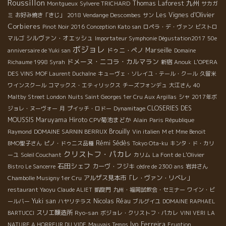
Roussillon
九州
Thomas Laforest
Montgueux
Sylvere TRICHARD
サカガ
Les Vignes d'Olivier
ミ
お好み焼き「きじ」
2018 Vendange Descombes
サン
Corbieres
Pinot Noir 2016
Conception Kato san
ロペラ・デ・ヴァン
ビストロ
シルヴァン・オエッシュ
マルゴ
Importateur Symphonie Dégustation2017
50e
ボジョレ
ドゥニ・ペノ
Marseille
anniversaire de Yuki san
Domaine
ドメーヌ・ニコラ・カルマラン
Richaume 1998 Syrah
新宿
Anouk
L'OPERA
DES VINS
MOF Laurent Duchaîne
キューヴェ・ソレイユ・テール・クール
久留米
ワインスクール
コマックス・エティリックス
チーズフォンデュ
大江さん
40
Maltby Street London
Nuits Saint Georges 1er Cru Aux Argillas
シャ
2017年ボ
CLOSERIES DES
ジョレ・ヌーヴォー
月
プイッチ・ロドー
Dynamitage
MOUSSIS
Maruyama Hiroto
CPV菊池まどか
Alain
Paris République
Brouilly
Raymond
DOMAINE SARNIN BERRUX
Vin italien
M et Mme Benoit
Rémi Sédès
BMO聖子さん
ピノ・ドゥニス品種
Tokyo Ota-ku
キンタ・ド・カリ
クリストフ・パカレ
ーユ
Soleil Couchant
カリム
La Font de L'Olivier
石田シェフ
カーヴ・フジキ
Bistro Le Sancerre
cèdre de 2300 ans
岩井さん
アルザス見本市「レ・ヴァン・リベレ」
Chambolle Musigny 1er Cru
restaurant Yaoyu
Claude ALIET
凱旋門
九州・福岡試飲会・セミナー
ワイン・ビ
Yuki san
Nicolas Réau
ールバー
ハヤリテラス
ブルグイユ
DOMAINE RAPHAEL
スリエ醸造所
Ryo-san
BARTUCCI
ボジョレ・クリストフ・パカレ
VINI VERI
LA
Ivo Ferreira
NATURE A HORREUR DU VIDE
Mauvais Temps
Eruption