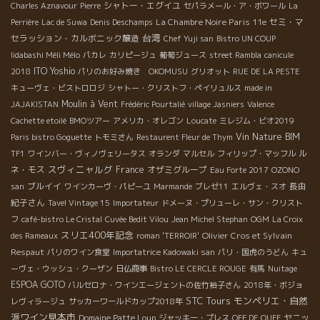
シャトー・エグイユ
Charles Aznavour
Pierre
セパラメール・ア・ボワール
La
La Chambre Noire Paris 11e
セミ・マ
Perrière
Lac de Suwa
Denis Deschamps
台湾
セラッション・カルボニック醸造
Chef Yuji san
Bistro UN COUP
Iidabashi Méli Mélo
パカレ
カリピージュ
葡萄ジュース
street Rambla
canicule
ITO Yoshio
2018
パリのお好み焼き OKOMUSU
グリオット
RUE DE LA PESTE
キューヴェ・ビストロロジ
シャトー・クリストフ・ペイリュルス
made in
Moulin à Vent
JAJAKISTAN
Frédéric Pourtalié
village Jasniers
Valence
Cachette etoilé
BMOツアー
アメリカ・オレゴン
Loucate
ミレジム・ビオ2019
Vin Nature BIM
Paris bistro Goguette
トモミさん
Restaurent Fleur de Thym
ル
TF1
ワインバー・ヴィノヴェリータス
オランダ
マルセル
フィリップ・マッフル
スヴィニャルグ
ネ・モス
France
オザミグループ
Eau Forte 2017
OZONO
ブルイイ
長由
san
ワインカーヴ・パピーユ
Marmande
ブレゼ11
エルヴェ・スオ
紀子さん
Tavel Vintage 15
Importateur
ドメーヌ・プリューレ・サン・クリスト
フ
café-bistro Le Cristal
Cuvée Bedit Vilou
Jean Michel Stephan
OGM
La Croix
スリエ400年記念
Olivier Cros et Sylvain
des Rameaux
roman 'TERROIR'
Respaut
パリのワイン食堂
Importatrice Kadowaki san
パリ・国虎のうどん
キュ
ーヴェ・ウッシュ・クーザン
日仏商事
Bistro LE CERCLE ROUGE
有馬
Nuitage
ESPOA GOTO
バルセロナ・ワインエージェントの佐竹裕子さん
2018年・ボジョ
STC Tours
モンペリエ・自然
レヴィラージュ
サッカーワールドカップ2018年
派ワイン見本市
ヤニッ
Domaine Patte Loup
ジャッキー・プレス
OFF DE OUFF