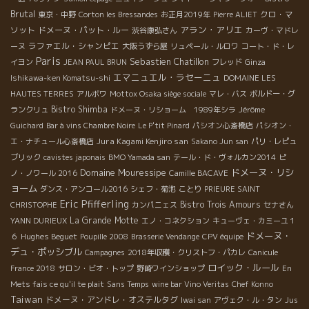
Brutal
クロ・マ
東京・中野
Corton les Bressandes
お正月2019年
Pierre ALIET
アラン・アリエ
ソット
ドメーヌ・パット・ルー
渋谷康弘さん
カーヴ・マドレ
ラファエル・シャンピエ
ーヌ
大阪うずら屋
リュペール・ルロワ
コート・ド・レ
Paris
Sebastien Chatillon
イヨン
JEAN PAUL BRUN
フレッド
Ginza
エマニュエル・ラセーニュ
Ishikawa-ken Komatsu-shi
DOMAINE LES
HAUTES TERRES
アルボワ
Mottox Osaka siège sociale
マレ・バス
ボルドー・グ
Bistro Shimba
ランクリュ
ドメーヌ・リショーム 1989年シラ
Jérôme
Guichard
Bar à vins Chambre Noire
Le P'tit Pinard
パシオン心斎橋店
パシオン・
Jura Kagami Kenjiro san
エ・ナチュール心斎橋店
Sakano Jun san
パリ・レピュ
ブリック
cavistes japonais
BMO Yamada san
テール・ド・ヴォルカン2014
ピ
Domaine Mouressipe
ドメーヌ・リシ
ノ・ノワール 2016
Camille BACAVE
ョーム
ダンス・アンコール2016
シェフ・菊池
ことり
PRIEURE SAINT
Eric Pfifferling
Bistro Trois Amours
CHRISTOPHE
カンパニェス
セナさん
La Grande Motte
YANN DURIEUX
エノ・コネクション
キューヴェ・カミーユ１
ドメーヌ・
Hughes Beguet
６
Poupille 2008
Brasserie Vendange
CPV équipe
デュ・ポッシブル
Campagnes
2018年収穫・クリストフ・パカレ
Canicule
ロイック・ルール
France 2018
サロン・ビオ・トップ
野崎ワインショップ
En
Mets fais ce qu'il te plait
Sans Temps
wine bar Vino Veritas
Chef Konno
Taiwan
ドメーヌ・アンドレ・オステルタグ
Iwai san
アヴェク・ル・タン
Jus