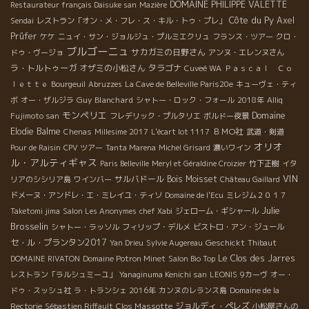
DOMAINE PHILIPPE VALETTE
Restaurateur français Daisuke san
Mazière
Côte du Py
Axel
Sendai
レストラン「オン・メ・フレ・ス・キル・トゥ・プレ」
Prüfer
ケケ
ニュイ・サン・ジョルジュ・プルミエクリュ
フランス・ツアー
クロ・
ブルゴーニュ
サカガミの日野さん
ドゥ・ヴージョ
アンヌ・エレンヌさん
ラ・トルトゥーガ
オザミの小松さん
タラゴナ
Cuveé WA
Ｐａｓｃａｌ Ｃｏ
ｌｅｔｔｅ
Bourgeuil
Abruzzes
La Cave de Belleville Paris20e
キューヴェ・ティ
Guy Blanchard
ボ
オー・ザルジラ
シャトー・ロック・フォール
2018年
Alliq
モンペリエ
Domaine
Fujimoto san
フレデリック・プルタリエ
ボルドー夜景
Elodie Balme
ＢＭО社
Chenas
Millesime 2017
L'écart lot 1117
武道・剣道
オリオ
Pour de Raisin
CPV ツアー
Tanta Marena
Michel Grisard
濃いワイン
ル・アルティギャス
Paris Belleville
Meryl et Géraldine Croizier
竹下正樹
イタ
VIN
サルバドール
Bois Moisset
リアのシシリア島
ワインバー
Château Gaillard
ドメーヌ・アンドレ・エ・ミレイユ・ティソ
Domaine de l'Ecu
ミレジム２０１７
Julie
Taketomi jima
Salon Les Anonymes
chef Xabi
ジェローム・ギシャール
Brosselin
シャトー・ラッソル
フィリップ・デルメ
ビストロ・アン・ジュール
セ・ル・プランタン2017
Geschickt
Yan Drieu
Sylvie Augereau
Thibaut
Le Clos des Jarres
DOMAINE RIVATON
Domaine Potron Minet
Salon Bio Top
レストラン「ラルシュミーユ」
Yanaginuma Kenichi san
LEONIS
9カーヴ
オー・
ドゥ・スッシュ社
ラ・トランシェ 2016年
カンヌのレランス島
Domaine de la
Clos Massotte
ジョルディ・ペレズ
Rectorie
Sébastien Riffault
小松屋さんの