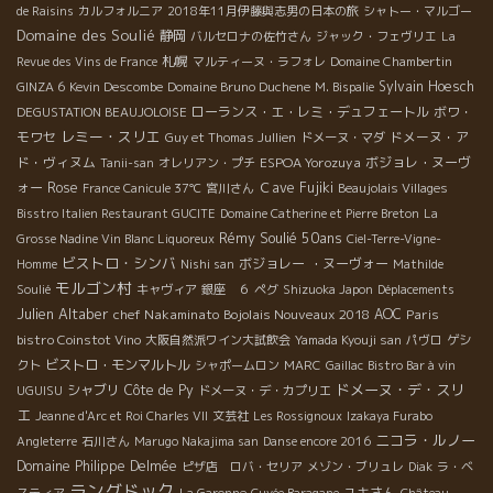
de Raisins
カルフォルニア
2018年11月伊藤與志男の日本の旅
シャトー・マルゴー
Domaine des Soulié
静岡
バルセロナの佐竹さん
ジャック・フェヴリエ
La
札幌
Revue des Vins de France
マルティーヌ・ラフォレ
Domaine Chambertin
Sylvain Hoesch
GINZA 6
Kevin Descombe
Domaine Bruno Duchene
M. Bispalie
ローランス・エ・レミ・デュフェートル
ボワ・
DEGUSTATION BEAUJOLOISE
レミー・スリエ
モワセ
ドメーヌ・ア
Guy et Thomas Jullien
ドメーヌ・マダ
ド・ヴィヌム
ESPOA Yorozuya
ボジョレ・ヌーヴ
Tanii-san
オレリアン・プチ
ォー
Rose
Ｃave Fujiki
France Canicule 37℃
宮川さん
Beaujolais Villages
Bisstro Italien Restaurant GUCITE
Domaine Catherine et Pierre Breton
La
Rémy Soulié 50ans
Grosse Nadine Vin Blanc Liquoreux
Ciel-Terre-Vigne-
ビストロ・シンバ
ボジョレー ・ヌーヴォー
Homme
Nishi san
Mathilde
モルゴン村
Soulié
キャヴィア
銀座 ６
ペグ
Shizuoka Japon
Déplacements
Julien Altaber
chef Nakaminato
Bojolais Nouveaux 2018
AOC
Paris
bistro Coinstot Vino
大阪自然派ワイン大試飲会
Yamada Kyouji san
パヴロ
ゲシ
ビストロ・モンマルトル
クト
シャポームロン
MARC
Gaillac
Bistro Bar à vin
ドメーヌ・デ・スリ
シャブリ
Côte de Py
UGUISU
ドメーヌ・デ・カプリエ
エ
Jeanne d'Arc et Roi Charles VII
文芸社
Les Rossignoux
Izakaya Furabo
ニコラ・ルノー
Angleterre
石川さん
Marugo Nakajima san
Danse encore 2016
Domaine Philippe Delmée
ピザ店 ロバ・セリア
メゾン・ブリュレ
Diak
ラ・ベ
ラングドック
ユキさん
スティア
La Garonne
Cuvée Baragane
Château