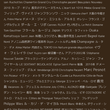
san
Ruchottes Chamertin Grand Cru
Chiristophe pacalet Beaujolais Nouveau
2018
カーブ・オジェ
長女のマドレーヌちゃん
L'écart lot 1016
Médoc Grand Vin
フィリップ・ヴァイス
ジャンフランソワ・ニック
Uemura cherf
大阪の今尾さ
ドメーヌ・ジャン・ミシェル・アルキエ
ん
Frère Marie
オレリー
フランス・ゴ
ダール・エ・リボ
ンザルヴェス
Cannes
PLOUF
竹ノ内さん
Le Petit Domaine
フラール・ルージュ
Osaka
Japon
Tom Gauthier
マリウス・ラフィット
Komatsuya
Laurent Bagnol
Saint Jean
料理人ユウジさん
勝山晋作死去
Italie
Champagne
Nord
アノニム自然派ワイン見本市
Dijon
ノートルダム寺院
ル・タ
イヴ
ン・デメ
Alma Mater
内田さん
TOKYO Vin Nature grande dégustation
ォ・フェレイラ
Chef Yujiro san
柳沼憲一さん
アブリウ2002年
Stéphanie
Savoie
ジャン・フォ
Roussel
ブラッスリーヴァンダンジュ
アルノ・カッシーニ
ワイヤール
ドメー
LE SEXTANT
BIOJOLAISE
Eglise Saint Pierre
桜島 2016年
Marc Pesnot
ヌ・フィリップ・デルメ
Venddange 2018 Christophe Pacalet
サンタムール
Vin Picoeur
イヴォン・メトラ
Cuvée La Poivrotte
Côte de Feule
鹿児
シャンボル・ミュージニ・プルミエクリュ
Géorgie
エシャッペ・ベル・ロゼ
島
Vacances
ル・ブリュエル
Antoine Joly
CYRILL ALONZO
感動
Galéjade
ブレン
ダン・トレイシー
寿司・刺身
シェフ・リョウさん
ミレジム・ビオ
COSTADORE
ビ
ストロ・マルミット
Côtes de Thongue
Tokyo Chofu
シェフ フレデリック
ル・カゾ・デ・マイヨル
Philippe Wies
Mont Blanc
中本さん
ダヴィッド・シ
Vin Raisins Gaulois
ャペル
NO NAME WINE
BEAUJ'ALL'WINS
リュショット・シ