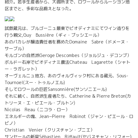
紹介。若手生産者から、大御所まで、ロワールからルーシヨン地
区までと、多彩な品揃えとなった。
試飲蔵元は、ブルゴーニュ最東でビオディナミにてワイン造りを
行う親父,Guy Bussière（ギィ・ブッシエール）
あのパカレが醸造責任者を務めたDomaine Sabre（ドメーヌ・
サーブル）
モルゴンの自然派Geroge Descombes（ジョルジュ・デコンブ）
ボルドー右岸でビオディナミ農法Chateau Lagarette（シャト
ー・ラガレット）
オーヴェルニュ地方、あのヴォルヴィック村にある蔵元、Sous-
Tournoel(スー・トゥルノエル)
そしてロワールの巨匠Sansonnière(サンソニエール)
それに続く、自然派生産者たち、Catherine & Pierre Breton(カ
トリーヌ・エ・ピエール・ブルトン)
Nicolas Reau（ニコラ・ロー）
エネルギーの塊、Jean−Pierre Robinot（ジャン・ピエール・ロ
ビノ）
Christian Venier（クリスチャン・ブニエ）
サンセールの新星Sébastien Riffault(セバスチャン・リフォー)