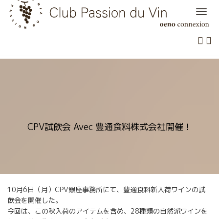
Skip
to
content
CPV試飲会 Avec 豊通食料株式会社開催！
10月6日（月）CPV銀座事務所にて、豊通食料新入荷ワインの試
飲会を開催した。
今回は、この秋入荷のアイテムを含め、28種類の自然派ワインを