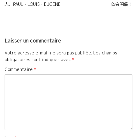
o
r
e
人、PAUL・LOUIS・EUGENE
飲会開催！
de
k
r
l’article
Laisser un commentaire
Votre adresse e-mail ne sera pas publiée.
Les champs
obligatoires sont indiqués avec
*
Commentaire
*