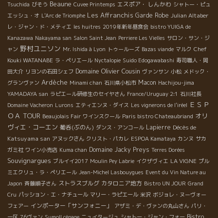
Beaune
エスポア・ しんかわ
Tsuchida
びそう
Cuvee Printemps
シャトー・ピュ
Les Affranchis
Garde Robe
Julian Altaber
エッシュ・オ
L'Arc de Triomphe
レ・ジャン・ド・メティエ
les huitres
2019年新年昼食会
bistro YUIGA de
Kanazawa
Nakayama san
Salon Saint Jean
Perriere Les Vielles
サロン・サン・ジ
野村ユニソン
Chef
ャン
Mr. Ishida à Lyon
トゥールーズ
Bazas viande
マルク
Kouki WATANABE
ラ・ペリエール
Nyctalopie
Suido Edogawabashi
寿司職人・岡
Domaine Olivier Cousin
田大介
リヨンの石田シェフ
ヴァンサン
小松
メドック・
Ardèche
Macon
グランヴァン
Minami chan
石川県小松市
Hachijou-jima
YAMADAYA san
ラピエール研修生のセイヤさん
France/Uruguay 2:1
石川社長
ＥＳＰ
Domaine Vacheron
Lurons
エティエンヌ・ダイス
Les vignerons de l'iréel
ＯＡ TOUR
オリ
Beaujolais Fair
ワインスクール
Paris bistro Chateaubriand
ヴィエ・コーエン
葡呑(ぶのん)
Lapierre
Décès de
ダンス・アンコール
Katsuyama san
アヌックさん
クリスト・パカレ
ESPOA Kamataya
カンヌ
サカ
Domaine Jacky Preys
ガミ社
ワイン小売店
Kuma chan
Terres Dorées
Souvignargues
LA VIGNE
ブルイイ2017
Moulin Pey Labrie
イクザヴィエ
プル
ミエクリュ・ラ・ペリエール
Jean-Michel Lasbouygues
Event du Vin Nature au
ストラスブルグ
カタロニア地方
Japon
斉藤順子さん
Bistro UN JOUR
Grand
Cru
パッション・エ・ナチュール
マリー・ラピエール
米沢
ボジョレ・ヌーヴォー
インポーター「サンフォニー」
フェアー
アザミ・デ・ヴァンの丸山さん
パリ・
Bistro
一区
76ヴァン
Sumoll cépage
ニュイタージュ
シャトー・ジャン・フォー