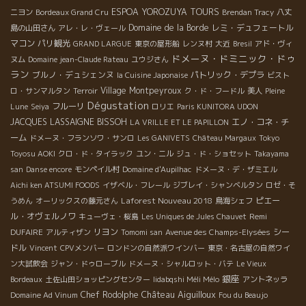
ESPOA YOROZUYA TOURS
ニヨン
Bordeaux Grand Cru
Brendan Tracy
八丈
Domaine de la Borde
レミ・デュフェートル
島の山田さん
アレ・レ・ヴェール
マコン
パリ観光
GRAND LARGUE
東京の屋形船
レンヌ村
大近
Bresil
アド・ヴィ
ドメーヌ・ドミニック・ドゥ
ヌム
Domaine jean-Claude Rateau
ユウジさん
ラン
ブルノ・デュシェンヌ
パトリック・デプラ
la Cuisine Japonaise
ビスト
Village Montpeyroux
ロ・サンマルタン
Terroir
ク・ド・フードル
美人
Pleine
Dégustation
フルーリ
Lune
Seiya
ロリエ
Paris KUNITORA UDON
JACQUES LASSAIGNE
BISSOH
エノ・コネ・チ
LA VRILLE ET LE PAPILLON
ーム
ドメーヌ・フランソワ・サンロ
Les GANIVETS
Château Margaux
Tokyo
Toyosu AOKI
クロ・ド・タイラック
ユン・ニル
ジュ・ド・ショセット
Takayama
san
Danse encore
モンペイル村
Domaine d'Aupilhac
ドメーヌ・デ・ザミエル
Aichi ken ATSUMI FOODS
イザベル・フレール
ジブレイ・シャンベルタン
ロゼ・そ
Laforest Nouveau 2018
ピエー
うめん
オーリックスの藤元さん
鳥海シェフ
ル・オヴェルノワ
Remi
キューヴェ・桜島
Les Uniques de Jules Chauvet
DUFAIRE
リヨン
シー
アルティザン
Tomomi san
Avenue des Champs-Elysées
ドル
Vincent
CPVメンバー
ロンドンの自然派ワインバー
東京・名古屋の自然ワイ
ン大試飲会
ジャン・ドゥローブル
ドメーヌ・シャルロット・バテ
Le Vieux
銀座
Bordeaux
土佐山田ショッピングセンター
Iidabqshi Méli Mélo
アントネッラ
Château Aiguilloux
Chef Rodolphe
Domaine Ad Vinum
Fou du Beaujo