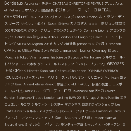
Bordeaux
Asuka san
チボー
CHATEAU CHRISTOPHE PEYRUS
アルル
Arts
ボジョレー・ヌーボー
CHÂTEAU
et Metiers
日本ソムリエ協会会長
ル・タン・デ・
CAMBON
ロゼ・メティス
シルヴァン・レスポ
Châpeau Melon
スリーズ
カナコさん
B.B.B. ボジョレ試飲会
サぺルリ・ポぺト
Tazaki Shinya
Domaine Léonis
600年の栗の木
グラン・クリュ・フランクシュタイン
アセンブラ
コート・ド・
岩ちゃん
ージュ
Uchida san
Arbois
London The Laughing Heart
トング
SILEX Sauvignon 2016
カウゾン醸造元
pensee
ランブラ通り
Fronton
CPV Paris Office
Emmanuel Houillon Overnoy
Wine Style WINO
Bâteau
シルヴェール・
Mouche à Tokyo
Vins natures
histoire de Bistros de Vin Nature
トリシャール
GEORGES
六本木
グットドール
レストラン「シャトーブリアン」
DESCOMBES
Minette Sano san
Château Chainchon
DOMAINE OVERNOY
HOUILLON
ハリーズ・バー・パリ
シ・ヌ・パルリオン・カリニャン
Mori-san
ヨッ
チャン
Beau
Anne-Hélène
Pavelot
銀座ビストロ「PAUL」
伊藤の誕生日
エスポ
BMO
ル・グロ・デュ・ロワ
ア・なかむら
Abrieu
Takahashi san
Covert
Stéphane Tissot
Garden
London tasting RAW 2018
Village Arbois Pupillin
エマ
ニュエル・ルロワ
シルヴァン・レスポー
マクシマス
自然派ワインショップ
Les
Etats-Unis
シャルル・アズナヴール
ドメーヌ・シャモナール
Emmanuel Leroy
タ
パス・バー
アントワンヌ・アレナ
京都・レストラン「大鵬」
Midori Sakaya
マルク・ぺノ
Bistro Grand 8
ヴァランティーア畑
シャルドネ・ペティアン
10