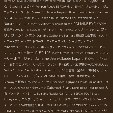
Kagoshima
New York
Tokyo Shibuya Koutarou san
Mitani-san
シェフ・丈
René Jean
Pompon Rouge
シュビドバ
ESPOAいせい
ミーゾ・ヴェール
レ・ジュ
Assignan
ニック・ド・ジュル・ショーヴェ
Syivain Respaut
Pineau d'Aunis
Les
Taiwan la Deuxième Dégustation de Vin
Grands Verres 2018 Paris
DOMAINE ERIC KAMM
Nature
エノ・コネクションのキショウ
Komatsu san
フィ
東銀座 SOYA
レ・ミュルジェ・デ・ドン・ドゥ・シヤン
アルプ・マリティム
リップ・ジャンボン
Domaine Catherine Bernard
彫刻家の山下亮太さん
ド
ゥニー・デシャン
アントワーヌ・エ・ローランス・ジョリ
アヴィニョン
Minervois
DESCOMBES
ラ・プティトゥ・キューヴェ・カイウティヌ
ラ・カー
Rémi DUFAITRE
フル
ブ・デステザルグ
Tokyo Mitaka
オルガンの紺野真シェフ
Domaine Jean-Claude Lapalu
ルネ・ジャン
ーリー
ドメーヌ・ポトロ
ン・ミネ
フロリアン・ルーズ
ラ・フォン・ド・ロりヴィエ
渥美フーズの森さん
La
Alain Allier
ビス
Bestia
Sushi et Sashimi
ルーツ66
竹富島・星のや・吉村さん
トロ・コワンスト・ヴィノ
AD VINUM
東京・渋谷・高太郎さん
Marc
桜島
Penavayre
Libourne
スイーツ
Cuvée Voilà
Aguyana
Clos de Taillac
キューヴ
大
Go san
Cabernet-Franc
ェ・マルセル
剣のワイン
Domaine La Tour Boisée
阪
ドメーヌ・ド・レキュ
Domaine Picatier
California
ESPOA TOURS
Les
デコンブ・ボジョレ・ヌーヴォー
Anonymes
ドヌ・フランソワ・サンメー・ロ
Gevrey-Chambertin
イーストラインの門脇さん
Bistro OKADA
Pompois 2015
ドメーヌ・フィリ
CHAT
グラエナ
パリ・ベルヴィル
竹ちゃん
Matsuoka san