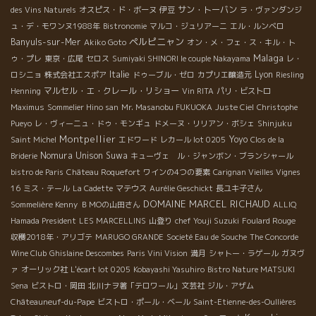
サン・トーバン
des Vins Naturels
オスピス・ド・ボーヌ
伊豆
ラ・ヴァンダンジ
ュ・デ・モワンヌ1988年
Bistronomie
マルコ・ジュリアーニ
エル・ルンベロ
ペルピニャン
Banyuls-sur-Mer
Akiko Goto
オン・メ・フェ・ス・キル・ト
Malaga
ゥ・プレ
東京・広尾
セロス
Sumiyaki SHINORI le couple Nakayama
レ・
Italie
Lyon
ロシニョ
株式会社エスポア
ドゥーブル・ゼロ
カプリエ醸造元
Riesling
マルセル・エ・クレール・リショー
Henning
Vin RITA
パリ・ビストロ
Maximus
Sommelier Hino san
Mr. Masanobu FUKUOKA
Juste Ciel
Christophe
Pueyo
レ・ヴィーニュ・ドゥ・モンギュ
ドメーヌ・リリアン・ボシェ
Shinjuku
Montpellier
Yoyo
Saint Michel
エドワード
レカール lot 0205
Clos de la
Nomura Unison Suwa
Briderie
キューヴェ ル・ジャンボン・ブランシャール
bistro de Paris
Château Roquefort
ワインの4つの要素
Carignan Vieilles Vignes
16
ミス・テール
La Cadette
マテウス
Aurélie Geschickt
長ユキ子さん
DOMAINE MARCEL RICHAUD
Sommelière Kenny
ＢＭОの山田さん
ALLIQ
Hamada President
LES MARCELLINS
山登り
chef Youji Suzuki
Foulard Rouge
収穫2018年・アリゴテ
MARUGO GRANDE
Societé Eau de Souche
The Concorde
Wine Club
Ghislaine Descombes
Paris Vini Vision
満月
シャトー・ラゲール
ガヌヴ
ァ
オーリック社
L'écart lot 0205
Kobayashi Yasuhiro
Bistro Nature MATSUKI
Sena
ビストロ・岡田
北川ナヲ著「テロワール」文芸社
ジル・アザム
Châteauneuf-du-Pape
ビストロ・ポール・ベール
Saint-Etienne-des-Oullières