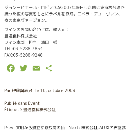
ジョンーピエール・ロビノ氏が2007年来日した際に東京お台場で
撮った夜の写真をもとにラベルを作成。ロぺラ・デュ・ヴァン、
夜の東京ヴァージョン。
ワインのお問い合わせは、輸入元：
豊通食料株式会社
ワイン本部 担当 浦田 様
TEL:03-5288-3854
FAX:03-5288-9248
F
T
E
P
a
w
m
a
c
i
a
r
Par
伊藤與志男
le
10, octobre 2008
e
t
i
t
Publié dans
Event
Étiqueté
b
豊通食料株式会社
t
l
a
o
e
g
Navigation
Prev: 文明から孤立する孤高の仙
Next: 株式会社JALUX名古屋試