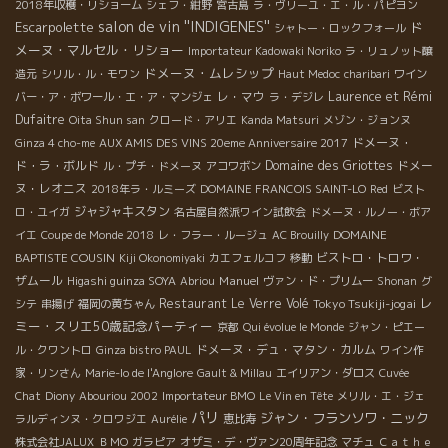
2018年収穫・リショーム
シェフ・紺野
宮古島
ラ・ヴリーユ・エ・ル・パピヨン
salon de vin ''INDIGENES''
Escarpolette
ド
シャトー・ロックフォール
メーヌ・マルセル・リショー
Importateur Kadowaki Noriko
ラ・リュノット醸
ドメーヌ・ムレシップ
造元
シリル・ル・モワン
Haut Medoc
charibari
ワイン
レ・マウ
Laurence et Rémi
バー・ア・ボワール・エ・ア・マンジェ
ラ・デジレ
Dufaitre
Oita Shun san
クロード・アリエ
Kanda Matsuri
メゾン・ジョンヌ
ドメーヌ・
Ginza 4 cho-me
AUX AMIS DES VINS 20eme Anniversaire 2017
ド・ラ・ボルド
Domaine des Griottes
ドメー
ル・プチ・ドメーヌ
アコワボン
ヌ・レオニス
2018年ラ・ルミーズ
DOMAINE FRANCOIS SAINT-LO
Red
ビスト
ジャジャキスタン
ロ・ユイガ
名古屋自然派ワイン試飲会
ドメーヌ・ルノー・ボア
DOMAINE
イエ
Coupe de Monde 2018
レ・フラー・ルージュ
AC Brouilly
BAPTISTE COUSIN
ビストロ・トロワ・
Kiji Okonomiyaki
カエフェルコフ
移動
ザムール
Manuel
Higashi guinza SOYA
Abriou
ヴァン・ド・プリムー
Shonan
グ
レ
Restaurant Le Verre Volé
Tokyo Tsukiji-jogai
シテ
串揚げ
福岡の黄ちゃん
ミー・スリエ50歳記念パーティー
京都
Qui évolue le Monde
ジャン・ピエー
ドメーヌ・デュ・マタン・カルム
ル・クワントロ
Ginza bistro PAUL
ワイン作
家・リンさん
Marie-lo de l'Anglore
Gault & Millau
エイリアン・ダロス
Cuvée
Chat
Diony
Abouriou 2002
Importateur BMO
Le Vin en Tête
メリル・エ・ジェ
パリ
ジャン・フランソワ・ニック
ラルディンヌ・クロワジエ
Aurélie
恵比寿
株式会社JALUX
ＢＭО
ガラピア
オザミ・デ・ヴァン20周年記念
マチュ
Ｃａｔｈｅ