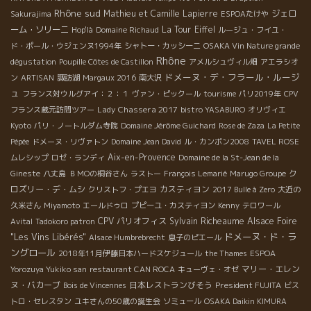
Rhône sud
Mathieu et Camille Lapierre
ジェロ
Sakurajima
ESPOAたけや
ーム・ソリーニ
La Tour Eiffel
Hop'là
Domaine Richaud
ルージュ・フイユ・
ド・ポール・ウジェンヌ1994年
シャトー・カッシーニ
OSAKA Vin Nature grande
Rhône
dégustation
Poupille Côtes de Castillon
アメルシュヴィル畑
アエラシオ
ドメーヌ・デ・フラール・ルージ
ン
ARTISAN
諏訪湖
Margaux 2016
南大沢
ュ
フランス対ウルグアイ：２：１
ヴァン・ピックール
tourisme
パリ2019年
CPV
Lady Chassera 2017
フランス蔵元訪問ツアー
bistro YASABURO
オリヴィエ
Kyoto
パリ・ノートルダム寺院
Domaine Jérôme Guichard
Rose de Zaza
La Petite
Pépée
ドメーヌ・リヴァトン
Domaine Jean David
ル・カンボン2008
TAVEL ROSE
Aix-en-Provence
ムレシップ
ロゼ・ランディ
Domaine de la St-Jean de la
ク
Gineste
八丈島
ＢＭОの桐谷さん
ラストー
François Lemarié
Marugo Groupe
ロズリー・デ・ムシ
カスティヨン
クリストフ・プエヨ
2017 Bulle à Zero
大近の
久米さん
Miyamoto
エールドゥロ
プピーユ・カスティヨン
Kenny
テロワール
CPV パリオフィス
Sylvain Richeaume
Alsace Foire
Avital
Tadokoro patron
ドメーヌ・ド・ラ
"Les Vins Libérés"
Alsace Humbrebrecht
息子のピエール
ングロール
2018年11月伊藤日本ハードスケジュール
the Thames
ESPOA
マリー・エレン
Yorozuya Yukiko san
restaurant CAN ROCA
キューヴェ・オゼ
ヌ・バカーブ
日本レストランびそう
President FUJITA
Bois de Vincennes
ビス
トロ・セレスタン
ユキさんの50歳の誕生会
ソミュール
OSAKA Daikin KIMURA