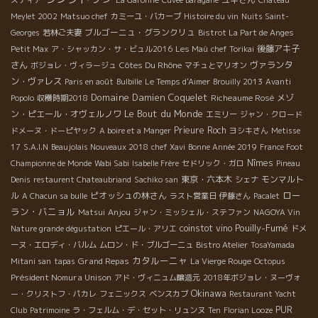
Meylet 2002
Matsuo chef
カミーユ・バカーブ
Histoire du vin
Nuits Saint-
ブルゴーニュ・グランクリュ
Georges
若林ご夫妻
Bistrot La Part de Anges
後藤アキ子
Petit Max
ア・シャッカン・サ・ビュル2016
Les Maù
chef Torikai
さん
Côtes Du Rhône
ヴァランタ
ボジョレ・ヴィラージュ
マチュとマリオン
ン・ヴァレス
Paris en août
Bulbille
Le Temps d'Aimer
Brouilly 2013
Avanti
Domaine Damien Coquelet
Richeaume Rosé
メゾ
Popolo
収穫時期2018
Le Bout du Monde
ン・ピエール・オヴェルノワ
エミリー
ジャン・クロード
Prieure Roch
ドメーヌ・ドーピヤック
A boire et a Manger
ヨシキさん
Metisse
17
S.A.I.N
Beaujolais Nouveaux 2018
chef Xavi
Bonne Année 2019
France Foot
Nîmes
Championne de Monde
Wabi Sabi
Isabelle Frère
セドリック・ガロ
Pineau
東京・六本木
モンマルト
Denis
restaurent Chateaubriand
Sachiko san
シェナ
ロー
ル
ピオッシュの林さん
A Chacun sa bulle
ラスト営業日
伊藤さん
Pacalet
ラン・バニョル
Anjou
Matsui
ジャン・ミッシェル・ステファン
NAGOYA Vin
Pouilly-Fumé
coinstot vino
Nature grande dégustation
ピエール・アリエ
ドメ
ーヌ・エロディ・バルム
ムロン・ド・ブルゴーニュ
Bistro Atelier
TosaYamada
カタルーニャ
Grand Repas
Mitani san
tapas
La Vierge Rouge
Octopus
Président Nomura Unison
アド・ヴィニュム醸造元
2018年ボジョレ・ヌーヴォ
Okinawa
ー・クリストフ・パカレ
フェニックス
ベンスカブ
Restaurant Yacht
PUR
Club
Patrimoine
ラ・フェルム・デ・セット・リュンヌ
Ten
Florian Looze