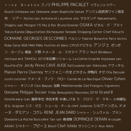
PHILIPPE PACALET
ｒｉｎｅ Ｂｒｅｔｏｎ
ブノワ
イヴェントツアー
Domaine Jean-Baptiste Senat
Kouchi Ishikawa san
アンジェ自然派ワイン見本
ツアー
市・
Nishio san
Antoine et Laurence Joly
マルマンド
Nakaminato
OSAKA
Shigeru san
Morgon 16
Pas à Pas
Bruno Granier
ピネル・デ・ブライ
Tokyo Kanda Dégustation Richeaume
Yamada Shopping Center
Chef Kikuchi
DOMAINE GEORGES DESCOMBES
ベルリン
Fabrice
Bonastre
Paris bistro
アンジェ
Méli Mélo
Roba Seria
KGB
Huitres et blanc
CPVのアビタル
ポンポ
アラン
ン・ルージュ
銀座・大野
ドメーヌ・ル・スカラベ
Nuit Bordeaux
restaurant TAIHOU
2018年収穫リショーム
La Colline Inspirée
Kajikawa san
CAVE AUGE
Jordy Perez
Goutte d’Or
Katsuyama san
Yokosuka
アヴィタル
Maison Pierre Overnoy
サンフォニーのまどかさん
伊勢丹
オゼ
Ota Daisuke
Olivier Cohen
sushi cuisinier
ドメーヌ・ブノワ・クロー
Carole de La Nautique
シャトー・オゾンヌ
Clos Baquey
加賀
Méditerranée
Ozil Frangins Vignerons
Domaine Philippe Tessier
Beaujolais Nouveau 2018
Grand 8
Frida
Hoshikawa-san
藤原幸也
寺田本家
中湊しげる
ラ・クロワ・デ・ラモー
小林康弘
シルヴァンさん
ドメ
さん
Acignan
シス・ピエ・シュール・テール
chef Julianne
RENE JEAN DARD
ーヌ・ダミアン・コクレ
シャトー・シュヴァル・ブラン
DOMINIQUE DERAIN
Domaine La Roche Buissière
Tan san
横須賀
le couple
シャトー・プピーユ
Chef Ishida
Aux Amis
ARAKI
Brasil
サンシニャン