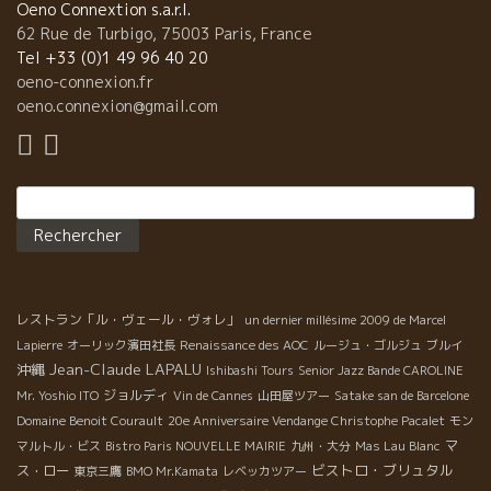
Oeno Connextion s.a.r.l.
62 Rue de Turbigo, 75003 Paris, France
Tel +33 (0)1 49 96 40 20
oeno-connexion.fr
oeno.connexion@gmail.com
Rechercher :
レストラン「ル・ヴェール・ヴォレ」
un dernier millésime 2009 de Marcel
Lapierre
オーリック濱田社長
Renaissance des AOC
ルージュ・ゴルジュ
ブルイ
Jean-Claude LAPALU
沖縄
Ishibashi Tours
Senior Jazz Bande CAROLINE
ジョルディ
Mr. Yoshio ITO
Vin de Cannes
山田屋ツアー
Satake san de Barcelone
Domaine Benoit Courault
20e Anniversaire Vendange Christophe Pacalet
モン
マ
マルトル・ビス
Bistro Paris NOUVELLE MAIRIE
九州・大分
Mas Lau Blanc
ビストロ・ブリュタル
ス・ロー
東京三鷹
BMO Mr.Kamata
レベッカツアー