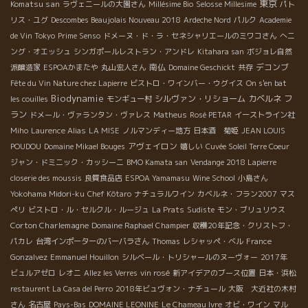
東京
Komatsu san
ラヴェニールの大園さん
Millésime Bio
Selosse Millesime
パト
リス・ユグ
Descombes Beaujolais Nouveau 2018
Ardeche Nord
パルク
Academie
de Vin Tokyo
Prime Senso
ドメーヌ・ド・ラ・セネシャリエールのミワコさん
へニ
ング・オエッシュ
シンガポールレストラン・アンドレ
Kitahara san
ボジョレ自然
南仏
デコンブ
派醸造家
ESPOAかまたや
丸山宏人さん
Domaine Geschickt
共存
Fête du Vin Nature chez Lapierre
ビストロ・ワインバー・ウグイス
On s'en bat
Biodynamie
シルヴァン・リショーム
カベルネ フ
les couilles
モンギュー村
ラン
ドメール・ヴァランタン・ヴァレス
Matheus
Rosé PETAR
イーストライン社
Miho
Laurence Alias
LA MISE
ノルマンディー地方
日本酒 菊姫
JEAN LOUIS
アヴェイロン
POUDOU
Domaine Mikael Bouges
嬉しい
Cuvée Soleil Terre Coeur
ジャン・ドミニック・カッシーニ
BMO Kamata san
Vendange 2018 Lapierre
closerie des moussis
良質食品店
ESPOA Yamamasu
Wine School
小島さん
Yokohama Midori-ku
Chef Kôtaro
ナチュラルワイン
カベルネ・フラン2007
マス
ぺリ
ビストロ・ル・セルクル・ルージュ
La Prats
Sudiste
モン・ブリュリウス
Corton Charlemagne
Domaine Raphael Champier
収穫20年記念・クリストフ・
パカレ
台湾インポーターのバーバラさん
Thomas
レシャッペ・ベル
France
Gonzalvez
Emmanuel Houillon
シルベール・トリシャールのヌーヴォー
2017年
ビュルアゼロ
レオニ
Allez les Verres
vin rosé
新アイデアのブース位置
日本・浜松
restaurent La Casa del Perro
2018年ビュヴォン・ナチュール
大阪 大近社の木村
さん
名古屋
Pays-Bas
DOMAINE LEONINE
Le Chameau Ivre
オビ・ワイン
マル