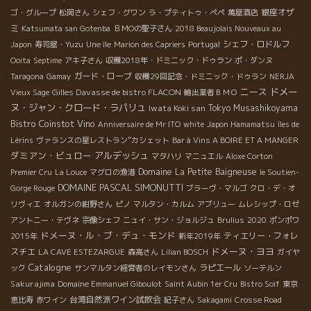
銀座オザ
ゴ・グループ
松岡さん
シェフ・グワン
ラ・プティトゥ・ペペ
萬屋酒店
ミ
Katsumata san Gotenba
ＢＭОの聖子さん
2018 Beaujolais Nouveaux au
シェフ・ロドルフ
Japon
寿司屋・Yuzu
Une île
Marion des Capriers
Portugal
Ooita
Septime
アキ子さん
収穫2018年・ドミニック・ドゥラン
ポ・ダンヌ
ガード・ローブ
Taragona
Gamay
収穫29回記念・ドミニック・ドゥラン
NERJA
ニース
ドメー
Gilles Davasse de bistro FLACON
Vieux Sage
輸出業者ＢＭＯ
ヌ・ジャン・クロード・ラパリュ
Iwata Koki san
Tokyo Musashikoyama
Bistro Coinstot Vino
Anniversaire de Mr ITO
white
Japon Hamamatsu
îles de
Lérins
ヴァランスの星レストラン”カシェット
Bar à Vins A BOIRE ET A MANGER
ダミアン・ビュロー
アルデッシュ
マタハリ
マニュエル
Aloxe Corton
Domaine La Petite Baigneuse
Premier Cru
La Louce
マグロの漁港
le Soutien-
DOMAINE PASCAL SIMONUTTI
Gorge Rouge
ブラーヴ・マルゴ
クロ・デ・オ
リヴィエ
オルガンの紺野さん
ピノ
マルタン・カルム
アブリュー
ムレシップ・ロゼ
アントニー・テヴネ
宗像シェフ
ニュイ・サン・ジョルジュ
Brulius
2020
ポンポワ
ドメーヌ・ル・ブ・デュ・モンド
ティエリー・フォレ
2015年
新年2019年
ドメーヌ・ヨヨ
スチエ
LA CAVE ESTEZARGUE
森高さん
Lilian BOSCH
ガイヤ
Catalogne
ラピエール
ック
サンマルタン経営者のレイモンさん
ソーテルン
Sakurajima
Domaine Emmanuel Giboulot
Saint Aubin 1er Cru
Bistro Soif
東京
台湾自然派ワイン試飲会
恵比寿
赤ワイン
紀子さん
Sakagami
Crosse Road