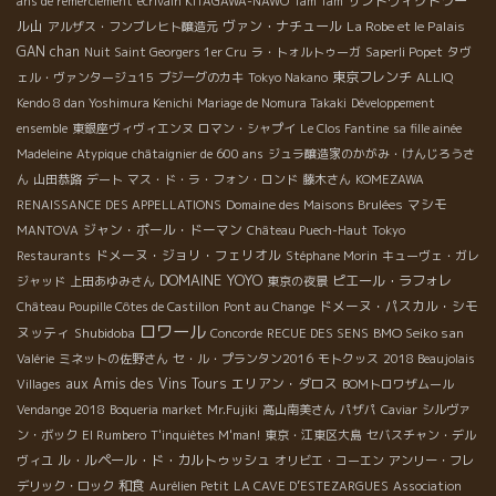
サントヴィクトワー
ans de remerciement
écrivain KITAGAWA-NAWO
Tam Tam
ル山
ヴァン・ナチュール
La Robe et le Palais
アルザス・フンブレヒト醸造元
GAN chan
Nuit Saint Georgers 1er Cru
ラ・トォルトゥーガ
Saperli Popet
タヴ
東京フレンチ
ェル・ヴァンタージュ15
ブジーグのカキ
Tokyo Nakano
ALLIQ
Kendo 8 dan Yoshimura Kenichi
Mariage de Nomura Takaki
Développement
ensemble
東銀座ヴィヴィエンヌ
ロマン・シャプイ
Le Clos Fantine
sa fille ainée
Madeleine
Atypique
châtaignier de 600 ans
ジュラ醸造家のかがみ・けんじろうさ
ん
山田恭路
デート
マス・ド・ラ・フォン・ロンド
藤木さん
KOMEZAWA
マシモ
RENAISSANCE DES APPELLATIONS
Domaine des Maisons Brulées
ジャン・ポール・ドーマン
MANTOVA
Château Puech-Haut
Tokyo
ドメーヌ・ジョリ・フェリオル
Restaurants
Stéphane Morin
キューヴェ・ガレ
DOMAINE YOYO
ピエール・ラフォレ
ジャッド
上田あゆみさん
東京の夜景
ドメーヌ・パスカル・シモ
Château Poupille Côtes de Castillon
Pont au Change
ロワール
ヌッティ
Shubidoba
BMO Seiko san
Concorde
RECUE DES SENS
Valérie
ミネットの佐野さん
セ・ル・プランタン2016
モトクッス
2018 Beaujolais
aux Amis des Vins Tours
エリアン・ダロス
Villages
BOMトロワザムール
Vendange 2018
Boqueria market
Mr.Fujiki
高山南美さん
パザパ
Caviar
シルヴァ
ン・ボック
El Rumbero
T'inquiètes M'man!
東京・江東区大島
セバスチャン・デル
ル・ルペール・ド・カルトゥッシュ
ヴィユ
オリビエ・コーエン
アンリー・フレ
和食
デリック・ロック
Aurélien Petit
LA CAVE D’ESTEZARGUES
Association