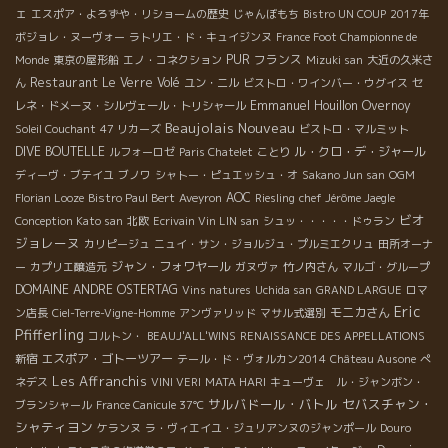
ェ
エスポア・よろずや・リショームの歴史
じゃんぼもち
Bistro UN COUP
2017年
ボジョレ・ヌーヴォー
ラトリエ・ド・キュイジンヌ
France Foot Championne de
PUR
フランス
Monde
東京の屋形船
エノ・コネクション
Mizuki san
大近の久米さ
Restaurant Le Verre Volé
ん
ユン・ニル
ビストロ・ワインバー・ウグイス
セ
Emmanuel Houillon Overnoy
レネ・ドメーヌ・シルヴェール・トリシャール
Beaujolais Nouveau
Soleil Couchant
47 リカーズ
ビストロ・マルミット
DIVE BOUTELLE
ル・クロ・デ・ジャール
ルフォーロゼ
Paris Chatelet
ことり
ディーヴ・ブテイユ
ブノワ
シャトー・ピュエッシュ・オ
Sakano Jun san
OGM
AOC
Florian Looze
Bistro Paul Bert
Aveyron
Riesling
chef Jérôme Jaegle
ビオ
Conception Kato san
北欧
Ecrivain Vin LIN san
シュッ・・・・・ドゥラン
ジョレーヌ
カリピージュ
ニュイ・サン・ジョルジュ・プルミエクリュ
田所オーナ
ジャン・フォワヤール
ー
カプリエ醸造元
ガヌヴァ
竹ノ内さん
マルゴ・グループ
DOMAINE ANDRE OSTERTAG
Vins natures
Uchida san
GRAND LARGUE
ロマ
Eric
モニカさん
ン店長
Ciel-Terre-Vigne-Homme
アンヴァリッド
マサル式選別
Pfifferling
コルトン・
BEAUJ'ALL'WINS
RENAISSANCE DES APPELLATIONS
エスポア・ゴトーツアー
新宿
テール・ド・ヴォルカン2014
Château Ausone
ぺ
Les Affranchis
ネデス
VINI VERI
MATA HARI
キューヴェ ル・ジャンボン・
サルバドール・バトル
セバスチャン・
ブランシャール
France Canicule 37℃
シャティヨン
ケランヌ
ラ・ヴィエイユ・ジュリアンヌのジャンポール
Douro