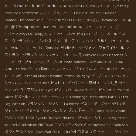
Domaine Jean-Claude Lapalu
ァー
Chant Coucou
ジュ・ド・ショセット
Domaine Chambertin
マルコ・ジュリアーニ
Daikin Kume-san
Cuvée Le
Jambon・Blanchard
オビ・ワイン
Rémy et Olivier
リョウさん
Domaine de l'Ecu
東
Champagne Jacques Lassaigne
京三鷹
ルージュ・フイユ・ド・ポール・
ドメー
ウジェンヌ1994年
宮川さん
ティンタ・マレナ
ビストロ・ポール・ベール
ヌ・ヴァランタン・ヴァレス
ドメーヌ・デュ・マタン・カルム
ドゥ・モール
Medoc
Domaine Elodie Balme
ジャン・フォワイヤール
レ
レ・ザルミエール
ストラン・グラン８
シモンヌサン・ドゥランの母
Corbiere
Cuvee Printemps
ク
ロ・ド・ヴージョ
フィリップ・デルメ
Moto-Nouveau
DOMAINE CHRISTIAN
Osaka Komatsuya
BINNER
Ebisu
アンヌ・パイエさん
マニュエル
ジャーナリス
ト・ハン氏
Le Pet au Diable
Domaine Jerome Saurigny
アルプ・マリティム
アレ
野村ユニソン社長
クサンドル・バン
Saint Jean
ビストロ・ビュヴァール
サバニ
カーヴ・フジキ
ャン
Le Layon
ピノ・ノワール 2016
アミ・ビュヴォン
Philippe
Alliet
ドメール・レ・オート・テール
2018 Vendange Descombes
Paris Bistro
フランソワ・ルマリエ
Dégustation
La Boème
ピネル・デ・ブライ
ダヴィデ・
ブルゴーニュ
ジェンティエ
ドメーヌ・シャンベルタン
Domaine Ad Vinum
ESPOA MORITAKA
Sylvère Trichard Nouveau
ジュスト・シエル
Les vignerons
de l'iréel
Academie de Vin Tokyo
コンフィアンサ2016
Katsuyama Shinsaku san
Salon L'irréel
コスミック
ボワ・モワセ
Beaujolais Fair
シャトー・シュヴァ