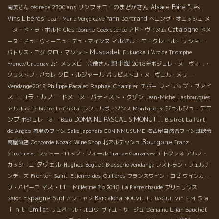
サンフォニーのまどかさん
Alsace Foire "Les
南美さん
cèdre de 2300 ans
Vins Libérés"
Yann Bertrand
Jean-Marie Vergé
cave
へニング・オエッシュ
メ
Catalogne
ーヌ・ド・ラ・ボルド
Clos léonine
Coexistence
アド・ヴィヌム
ドメ
マルセル・エ・クレール・リショー
ーヌ・ドゥ・ヴィーニュ・デュ・マインヌ
Muscadet
クロ・マソット
パトリス・ユグ
Fukuoka
L'Arc de Triomphe
地中海
France/Uruguay 2:1
メリメロ 宗像さん
2018年ボジョレ・ヌーヴォー・
クロ・ルジャール
クリストフ・パカレ
パリビストロ・ヌーヴェル・メリー
Raphael Champier
フィリップ・ヴァイ
Vendange2018 Philippe Pacalet
チボー
ニコラ・ルノー
ス
ドメーヌ・バティスト・クザン
Jean-Michel Lasbouygues
ジョルジュ・デコ
アルル
café-bistro Le Cristal
レフェルヴェソンス
Montgueux
DOMAINE PASCAL SIMONUTTI
ンブ
ボジョレーォー
Beau
Bistrot La Part
de Anges
感動のワイン
Sake japonais GONINMUSUME
名古屋自然派ワイン試飲会
Bourgone
萬屋酒店
Concorde
Nozaki Wine Shop
北アルデッシュ
Franz
Strohmeier
シャトー・ロック・フォール
France Gonzalvez
モトクッス
アルノ・
タヴェル
Hughes Beguet
カッシーニ
Brasserie Vendange
レストラン・フェルナ
ンデーズ
Fronton
Saint-Etienne-des-Oullières
フランスワイン・ロゼ
ワインカー
マス・ロー
ヴ・パピーユ
Millésime Bio 2018
La Pierre chaude
ブリュリウス
Espagne Sud
Ｓａ
Barcelona
Salon
アシニャン
NOUVELLE BAGUE
Vin S M
ｉｎｔ-Emilion
リュペール・ルロワ
ヴィユ・サージュ
Domaine Lilian Bauchet