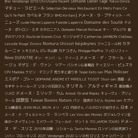
Domaine Daniel Sage
Tokyo Ginza
Brai
Venddange 2018 Christophe Pacalet
マチュー・ラピエール
Sebastien Dervieux
Restaurant En Mets Frais Ce
カベルネ フラン
ドメーヌ・ラ・プティット・べ
Qu'Il Te Plaît
BMO Kiritani]
Domaine des Soulié
ニューズ
Famille Lapierre
cuvée Marcel Lapierre
ドメ
ーヌ・ポトロン・ミネ
カタロニア人
Domaien Marcel Richaud
オー・ザルジラ
息
Catherine JAMBON
子のマリウス
Route de Grands Crus
サンジョゼフ
Château
Nomura Unison
biojoleynes
カタ
Lassolle
Rouge
Zinzins
ジャニエール村
ルーニャ
カナコさん
Philippe Maffre
トモミさん
ピレネ山脈
フィロソフィー
Rémi DUFAITRE
ドメーヌ・デ・フラール・ル
オン・サンバ・レ・クイーユ
ージュ
オザミ・デ・ヴァン ツアー
ティエリー・ピュズラ
パシオン心斎橋店
Mas Pellisser
CPV Madoka
ケビン・デコンブ
売り手と造り手
Taipei Kato san
エスポア・ゴトー
DOMAINE ANDRE ET MIREILLE TISSOT
Shun san
酒屋・よ
オリオル・アルティギャス
ろずや
トゥールーズ
リヨンの石田さん
飯田橋メ
ドメーヌ・エリック・カム
Grand Repas
リメロ
Anouk
キューヴェ・プリュ
試飲会
Taiwan Buvons Nature
サール
パリ・国虎のうどん
Kojima san
カプリ
日本
エル醸造元
JEAN PAUL BRUN
メリ・メロ
内田さん
バルセロナの佐竹さん
ド
ラ・ランベラ
メーヌ・ド・ヴェルシャン
Les Vins des Moines
ボジョレワイン全
ドメー
体の一大イヴェント
エドワード
フェールド・サン１６
ITO JAPON TOURS
ヌ・デ・スリエ
2018年収穫・リショーム
Tanta Marena
ロンドンの自然派ワイ
シャンパーン・ジ
ンバー
フローランス
2021
Vendanges 2020
レンヌ村
ロリエ