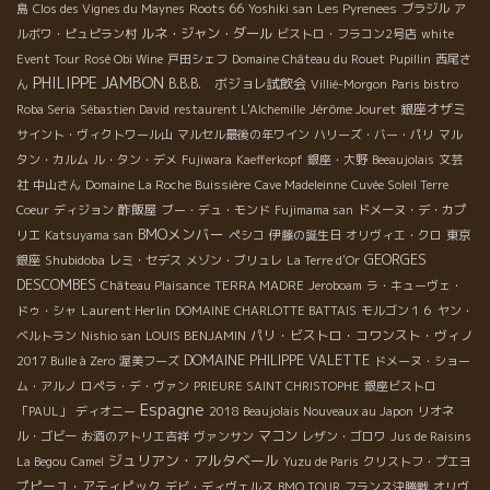
Roots 66
島
Clos des Vignes du Maynes
Yoshiki san
Les Pyrenees
ブラジル
ア
ルネ・ジャン・ダール
ルボワ・ピュピラン村
ビストロ・フラコン2号店
white
Event Tour
Rosé Obi Wine
戸田シェフ
Domaine Château du Rouet
Pupillin
西尾さ
PHILIPPE JAMBON
B.B.B. ボジョレ試飲会
ん
Villié-Morgon
Paris bistro
Jérôme Jouret
銀座オザミ
Roba Seria
Sébastien David
restaurent L'Alchemille
サイント・ヴィクトワール山
マルセル最後の年ワイン
ハリーズ・バー・パリ
マル
タン・カルム
ル・タン・デメ
Fujiwara
Kaefferkopf
銀座・大野
Beeaujolais
文芸
社
中山さん
Domaine La Roche Buissière
Cave Madeleinne
Cuvée Soleil Terre
酢飯屋
Coeur
ディジョン
ブー・デュ・モンド
Fujimama san
ドメーヌ・デ・カプ
BMOメンバー
リエ
Katsuyama san
ペシコ
伊藤の誕生日
オリヴィエ・クロ
東京
Shubidoba
GEORGES
銀座
レミ・セデス
メゾン・ブリュレ
La Terre d'Or
DESCOMBES
Château Plaisance
TERRA MADRE
Jeroboam
ラ・キューヴェ・
Laurent Herlin
ドゥ・シャ
DOMAINE CHARLOTTE BATTAIS
モルゴン１６
ヤン・
パリ・ビストロ・コワンスト・ヴィノ
ベルトラン
Nishio san
LOUIS BENJAMIN
DOMAINE PHILIPPE VALETTE
2017 Bulle à Zero
渥美フーズ
ドメーヌ・ショー
ム・アルノ
ロペラ・デ・ヴァン
PRIEURE SAINT CHRISTOPHE
銀座ビストロ
Espagne
「PAUL」
ディオニー
2018 Beaujolais Nouveaux au Japon
リオネ
マコン
ル・ゴビー
お酒のアトリエ吉祥
ヴァンサン
レザン・ゴロワ
Jus de Raisins
ジュリアン・アルタベール
La Begou
Camel
Yuzu de Paris
クリストフ・プエヨ
プピーユ・アティピック
デビ・ディヴェルス
BMO TOUR
フランス決勝戦
オリヴ