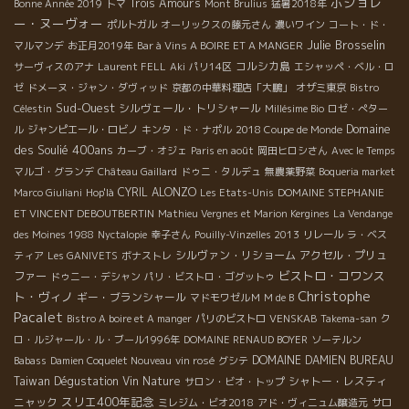
ボジョレ
Trois Amours
Bonne Année 2019
トマ
Mont Brulius
猛暑2018年
ー・ヌーヴォー
ポルトガル
オーリックスの藤元さん
濃いワイン
コート・ド・
Julie Brosselin
マルマンデ
お正月2019年
Bar à Vins A BOIRE ET A MANGER
コルシカ島
サーヴィスのアナ
Laurent FELL
Aki
パリ14区
エシャッペ・ベル・ロ
ゼ
ドメーヌ・ジャン・ダヴィッド
京都の中華料理店「大鵬」
オザミ東京
Bistro
Sud-Ouest
シルヴェール・トリシャール
Célestin
Millésime Bio
ロゼ・ぺター
Domaine
ル
ジャンピエール・ロビノ
キンタ・ド・ナポル
2018 Coupe de Monde
des Soulié 400ans
カーブ・オジェ
Paris en août
岡田ヒロシさん
Avec le Temps
マルゴ・グランデ
Château Gaillard
ドゥニ・タルデュ
無農薬野菜
Boqueria market
CYRIL ALONZO
Marco Giuliani
Hop'là
Les Etats-Unis
DOMAINE STEPHANIE
ET VINCENT DEBOUTBERTIN
Mathieu Vergnes et Marion Kergines
La Vendange
des Moines 1988
Nyctalopie
幸子さん
Pouilly-Vinzelles 2013
リレール
ラ・ベス
シルヴァン・リショーム
アクセル・プリュ
ティア
Les GANIVETS
ボナストレ
ビストロ・コワンス
ファー
ドゥニー・デシャン
パリ・ビストロ・ゴグットゥ
Christophe
ト・ヴィノ
ギー・ブランシャール
マドモワゼルＭ
M de B
Pacalet
Bistro A boire et A manger
パリのビストロ
VENSKAB
Takema-san
ク
ロ・ルジャール・ル・ブール1996年
DOMAINE RENAUD BOYER
ソーテルン
DOMAINE DAMIEN BUREAU
Babass
Damien Coquelet Nouveau
vin rosé
グシテ
Taiwan Dégustation Vin Nature
シャトー・レスティ
サロン・ビオ・トップ
スリエ400年記念
ニャック
ミレジム・ビオ2018
アド・ヴィニュム醸造元
サロ