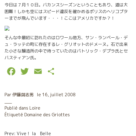
今日は７月１０日。バカンスシーズンということもあり、道は大
困難！しかも空にはスピード違反を確かめるポリスのヘリコプタ
ーまでが飛んでいます・・・！ここはアメリカですか？！
そんな中最初に訪れたのはロワール地方、サン・ランベール・デ
ュ・ラッテの町に存在するレ・グリオットのドメーヌ。石で出来
た小さな醸造所の中で待っていたのはパトリック・デプラ氏とセ
バスティアン氏。
F
T
E
P
a
w
m
a
c
i
a
r
Par
伊藤與志男
le
16, juillet 2008
e
t
i
t
Publié dans
Loire
Étiqueté
b
Domaine des Griottes
t
l
a
o
e
g
Navigation
Prev: Vive！ la Belle