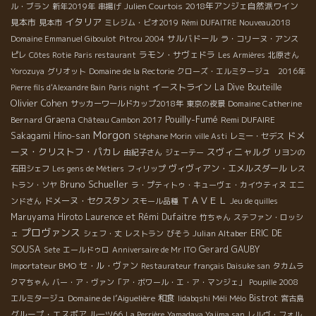
2018年アンジェ自然派ワイン
ル・ブラン
新年2019年
串揚げ
Julien Courtois
イタリア
見本市
見本市
ミレジム・ビオ2019
Rémi DUFAITRE Nouveau2018
サルバドール
Domaine Emmanuel Giboulot
Pitrou 2004
ラ・コリーヌ・アンス
ラモン・サヴェドラ
ピレ
Côtes Rotie
Paris restaurant
Les Armières
北原さん
Yorozuya
グリオット
Domaine de la Rectorie
クローズ・エルミタージュ 2016年
イーストライン
La Dive Bouteille
Pierre fils d'Alexandre Bain
Paris night
Olivier Cohen
Domaine Catherine
サッカーワールドカップ2018年
東京の夜景
Pouilly-Fumé
Bernard
Graena
Remi DUFAIRE
Château Cambon 2017
Morgon
ドメ
Sakagami Hino-san
Stéphane Morin
ville Asti
レミー・セデス
ーヌ・クリストフ・パカレ
スヴィニャルグ
由紀子さん
ジェーテー
リヨンの
ヴィヴィアン・エメルスダール
石田シェフ
Les gens de Métiers
フィリップ
レス
Bruno Schueller
トラン・ソヤ
ラ・プティトゥ・キューヴェ・カイウティヌ
エニ
ＴＡＶＥＬ
ドメーヌ・セクスタン
ンドさん
スモール品種
Jeu de quilles
Maruyama Hiroto
Laurence et Rémi Dufaitre
竹ちゃん
ステファン・ロッシ
プロヴァンス
Julian Altaber
ERIC DE
ェ
シェフ・丈
レストラン
びそう
SOUSA
Gerard GAUBY
Sete
エールドゥロ
Anniversaire de Mr ITO
セ・ル・ヴァン
Importateur BMO
Restaurateur français Daisuke san
タカムラ
クマちゃん
バー・ア・ヴァン「ア・ボワール・エ・ア・マンジェ」
Poupille 2008
Domaine de l’Aiguelière
和食
Bistrot
エルミタージュ
Iidabqshi Méli Mélo
宮古島
グループ・エスポア
ルーツ66
La Perrière
Yamadaya Yajima san
レルヴ・フォル