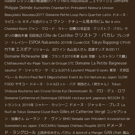
Domaine
Isabelle
レランス島の修道僧のワイン
Paris République
ニュイタージュ
Philippe Delmée
Président Nomura Unison
Ruchottes Chambertin
Beaujolais Nouveau2017
Domaine Patte Loup
Paris Quartier Latin
ドメーヌ・
ヴァン・ナチュール見本市ビム
ラピエール
キタノセ店のシェフ
Bar à vins
Chambre Noire
ジャン・クロード・ラトー
収穫20年記念・クリストフ・パカレ
サ
クリストフ・パカレ
Côte de Castillon
ボリの鎌田夫妻
石田克己
ブレンダ
ESPOA Nakamoto
Tokyo Roppongi
ン・トレイシー
2018年
Cuvée OSE
CPVの
エスポア
竹下君
リショーム 白ワイン
丸山宏人さん
武道オンズ
BUDO 11
Domaine Richeaume
猛暑・フランス2018年夏
仙台
京都・レストラン「大鵬」
Domaine La Petite Baigneuse
Châteauneuf-du-Pape
Tours de Groupe STC
saumur
ア・シャッカン・サ・ビュル2016
Laurent Miquel
9 caves
東京・文京区
Bistro Paul Bert Dégustation
ベレール
Event du Vin Nature au Japon
SLOW
FOOD
ヤオユー
ドメーヌ・シャルロット・バテ
岩田さん（岩ちゃん）
Tokyo
ル・グロ・デュ・ロワ
Shibuya Koutarou san
Cruise
Ginza Kiji Okonomiyaki
restaurant japonais BISSOH
Domaine Catherine et Dominique DERAIN
ラ・
ドメーヌ・ジャッキー・プレス
トランシェ 2016年
シャトー・カッシーニ
La
Gilles et Catherine Vergé
Nuit de Tokyo
Domaine Clusel Roch
コンセプショ
ムーラン・ナ・ヴァン
ン・加藤さん
BMO Yamada san
Président Association de
ドメーヌ・
Sommeliers au Japon
S'ACCAPAU
Galapia
Château Poupille 2015
ド・ラングロール
GAN chan
上田あゆみさん
パカレ
A boire et a Manger
高山