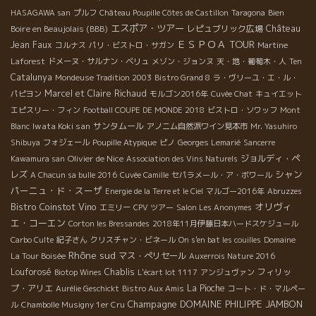
Bien
HASAGAWA san
プルフ
Château Poupille Côtes de Castillon
Taragona
エスポア・ツアー
Boire en Beaujolais (BBB)
レピュブリック広場
Château
ＥＳＰＯＡ TOUR
Jean Faux
コルナス
パリ・ビストロ・サガン
Martine
Laforest
ドメーヌ・サルナン・ベリュ
メゾン・ジョンヌ
天・地・葡萄木・人
Ten
Catalunya
Mondeuse Tradition 2003
Bistro Grand 8
ラ・ヴリーユ・エ・ル・
Marcel et Claire Richaud
パピヨン
モルゴン2016年
Cuvée Chat
キュイエット
エピスリー・フィン
Football COUPE DE MONDE 2018
ビストロ・ソワッフ
Mont
Iwata Koki san
サンタムール
Blanc
アノニム自然派ワイン見本市
Mr. Yasuhiro
Shibuya
フォジェール
Poupille Atypique
ピノ
Georges Lemarié
Sancerre
Olivier de Nice
ジョルディ・ペ
Kawamura san
Association des Vins Naturels
シャン
レズ
A Chacun sa bulle 2016
Cuvée Camille
セパラメール・ア・ボワール
パーニュ・ド・スーザ
Energie de la Terre et le Ciel
マルゴー2016年
Abruzzes
Bistro Coinstot Vino
オリヴィ
エミリー
CPV ツアー
Salon Les Anonymes
エ・コーエン
Corton les Bressandes
2018年11月伊藤日本ハードスケジュール
Carbo Culte
紀子さん
クリスチャン・ビネール
On s'en bat les couilles
Domaine
Rhône sud
マス・ぺリセール
La Tour Boisée
Auxerrois Nature 2016
Louforosé
Chablis
フィリッ
Biotop Wines
L'écart lot 1117
アンジュヴァン
プ・アリエ
La Pioche
Aurélie Geschickt
Bistro Aux Amis
コート・ド・マルペー
Champagne
DOMAINE PHILIPPE JAMBON
ル
Chambolle Musigny 1er Cru