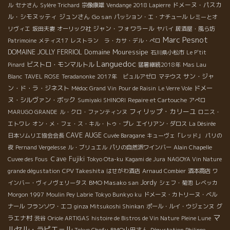
ドメーヌ・パスカ
ル
セナさん
Sylère Trichard
宗像康雄
Vendange 2018 Lapierre
ル・シモヌッティ
ジュンさん
Go san
パッション・エ・ナチュール
レミーとオ
ジャン・フォワラール
リヴィエ
坂田夫妻
オーリック社
ヤバイ
居酒屋・風ら坊
Marc Pesnot
Patrimoine
メティス17
レストラン ラ・カサ・デル・ぺロ
Domaine Mouressipe
DOMAINE JOLLY FERRIOL
石川県小松市
Le P'tit
Languedoc
ビストロ・モンマルトル
Pinard
猛暑継続2018年
Mas Lau
サン・ジャ
Blanc
TAVEL ROSE
Teradanonke
2017年 ビュルアゼロ
マテウス
ン・ド・ラ・ジネスト
ドメー
Médoc Grand Vin
Pour de Raisin
Le Verre Vole
ヌ・シルヴァン・ボック
Sumiyaki SHINORI
Repaire et Cartouche
アぺロ
フィリップ・カリーユ
MARUGO GRANDE
ル・クロ・ファンティンヌ
ロニス・
エトワレ
オン・メ・フェ・ス・キル・トゥ・プレ
エイリアン・ダロス
La Désirée
CAVE AUGE
日本ソムリエ協会会長
Cuvée Baragane
キューヴェ「レッド」
パリの
夜
Pernand Vergelesse
ル・ブリュエル
パリの自然派ワインバー
Alain Chapelle
Ｃave Fujiki
Cuvee des Fous
Tokyo Ota-ku
Kagami de Jura
NAGOYA Vin Nature
CPV Takeshita
grande dégustation
はせがわ酒店
Arnaud Combier
酒本商店
ワ
BMO Masako san
Jordy
インバー・ヴィノヴェリータス
シェフ・菊池
レベッカ
Morgon 1997
Moulin Pey Labrie
Tokyo Bunkyo ku
ドメーヌ・カトリーヌ・ベル
グ
ナール
フランソワ・エコ
ginza Mitsukoshi Shinkan
ポール・ルイ・ウジェンヌ
マ
ラエナ村
渋谷
Oriole ARTIGAS
histoire de Bistros de Vin Nature
Pleine Lune
ルセル・ラピエ－ル
BMO山田さん
Tokyo Chofu
Dégustation Philippe