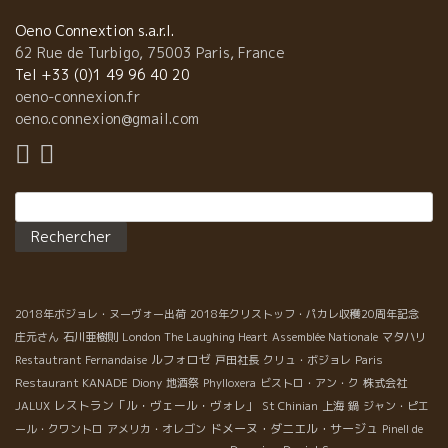
Oeno Connextion s.a.r.l.
62 Rue de Turbigo, 75003 Paris, France
Tel +33 (0)1 49 96 40 20
oeno-connexion.fr
oeno.connexion@gmail.com
Rechercher :
2018年ボジョレ・ヌーヴォー出荷
2018年クリストッフ・パカレ収穫20周年記念
庄元さん
石川亜樹則
London The Laughing Heart
Assemblée Nationale
マタハリ
ルフォロゼ
Restautrant Fernandaise
戸田社長
クリュ・ボジョレ
Paris
Restaurant KANADE
Diony
地酒祭
Phylloxera
ビストロ・アン・ク
株式会社
レストラン「ル・ヴェール・ヴォレ」
JALUX
St Chinian
上海
鍋
ジャン・ピエ
ドメーヌ・ダニエル・サージュ
ール・クワントロ
アメリカ・オレゴン
Pinell de