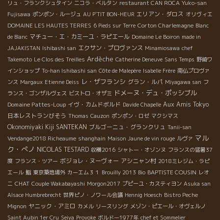
リュ・フランクシュタイン
ニコラ・ベルタン
restaurant CAN ROCA
Yuko-san
エリアン・ダロス
Fujisawa
ポンポン・ルージュ
AU P'TIT BON-HEUR
オリヴィエ
Corton Charlemagne
DOMAINE LES HAUTES TERRES
6 Pieds sur Terre
Blanc
マチュー・エ・カミーユ・ラピエール
de Blanc
Domaine Le Boiron
made in
エクサン・プロヴァンス
JAJAKISTAN
Ishibashi san
Minamiosawa
chef
Ardèche
Takemoto
Le Clos des Treilles
Catherine Deneuve
Sans Temps
野崎ワ
インショップ
To-han Ishibashi san
Côte de Malepère
Isabelle Frère
南仏プロヴァ
レ・ザフランシ
グラン・ルパ
ンス
Margaux
Etienne Deiss
Miyagawa san
フ
ドメーヌ・デュ・ポッシブル
ランス・ゴンザルヴェス
ビストロ・オザミ
Domaine Pattes-Loup
イヴ・カムドボルド
Aux Amis Tokyo
Davide Chapelle
日本レストランびそう
Thomas
Cauzon
ポンポン・ロゼ
マクシマス
Okonomiyaki Kiji SANTEKAN
ブルゴーニュ・グランクリュ
Tanii-san
マル
Vendange2018 Richeaume
shanghain
Maison Jaune de vin rouge
ルヴァ
ク・ぺノ
NICOLAS TESTARD
収穫2016
シャトー・オゾンヌ
フランスの猛暑37
ボジョレ・ヌーヴォー
アシニャン村
度
フランス・ツアー
2018ミレジム・ラピ
BAPTISTE COUSIN
エール
鮨
東京築地場外
カーエム３１
Brouilly 2013
Bio
レオ
CHAT
ニ
Couple Wakabayashi
Morgon2017
プピーユ・カスティヨン
Asuka san
Alsace Humbrebrecht
世界ピノ・ノワール会議
Hennig Hoesch
Bistro Peche
ヤニック・アミロ
Mignon
カメル
リースリング
メゾン・ピエール・オヴェルノ
Saint Aubin 1er Cru
Seiya
Provoke
ボルドー1977年
chef et Sommelier