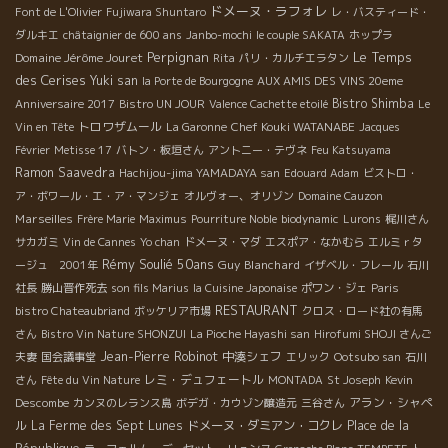
ドメーヌ・ラフォレ
Font de L'Olivier
Fujiwara Shuntaro
レ・バスティード・
ダルキエ
châtaignier de 600 ans
Janbo-mochi
le couple SAKATA
ホップラ
Perpignan
Le Temps
Domaine Jérôme Jouret
Rita
パリ・カルチエラタン
des Cerises
Yuki san
la Porte de Bourgogne
AUX AMIS DES VINS 20eme
Bistro Shimba
Anniversaire 2017
Bistro UN JOUR
Valence Cachette etoilé
Le
トロワザムール
Chef Kouki WATANABE
Vin en Tête
La Garonne
Jacques
Février
Metisse 17
バトン・板垣さん
アントニー・テヴネ
Feu Katsuyama
Ramon Saavedra
Hachijou-jima YAMADAYA san
Edouard Adam
ビストロ・
ア・ボワール・エ・ア・マンジェ
オルヴォー、オリゾン
Domaine Cauzon
Marseilles
Frère Marie
Maximus
Pourriture Noble
biodynamic
Lurons
梶川さん
サカガミ
Vin de Cannes
Yo chan
ドメーヌ・マダ
エスポア・なかむら
エルミｒタ
Rémy Soulié 50ans
Guy Blanchard
ージュ 2001年
イザベル・フレール
石川
社長
勝山晋作死去
son fils Marius
la Cuisine Japonaise
ポワン・ジェ
Paris
RESTAURANT
bistro Chateaubriand
ボッケリア市場
クロス・ロード社の有馬
さん
Bistro Vin Nature SHONZUI
La Pioche Hayashi san
Hirofumi SHOJI さんご
Jean-Pierre Robinot
中湊シェフ
夫妻
国会議事堂
エリック
Ootsubo san
石川
レミ・デュフェートル
さん
Fête du Vin Nature
MONTADA
St Joseph
Kevin
アラン・シャペ
Descombe
カンヌのレランス島
ボデガ・カウゾン醸造元
三谷さん
ル
La Ferme des Sept Lunes
ドメーヌ・ダミアン・コクレ
Place de la