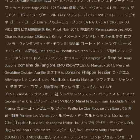
イン
台湾
エドワード・ラ
Domaine Picatier
シ・ヌ・パルリオン・カリニャン
フィット
ITO Yoshio
Hermitage 2001
愛知
ポルト
イヴォン・メトラ
Limoux
ダ
ミアン・コクレ・ヌーヴォー
VINITALY
クリスト・パカレ
Fred
アントニー・テヴェ
ガード・ローブ
ネ
Loirre
ブルゴーニュ・ブラン
LA NATURE A HORREUR DU
VIDE
世界ビオ栽培醸造家
Red
Pinot Noir 2016
神田祭り
Renaissance des AOC
Okinawa
ドメーヌ・アンドレ・オステルタグ
Charles Aznavour
Kenny
ロワ
ローヌ
コート・ド・トング
−ル
ラ・ヴァンダンジュ・デ・モワンヌ1988年
Hoshikawa-san
Izu
ラピエール研修生のセイヤさん
レストラーダ地域
オン・ジ
La Remise
ュ・コネクション
ドヌ・フランソワ・サンメー・ロ
Callipyge
Amis
domaine de l'anglore
Buvons
BMO 社のマサコさん
Margaux 2016
Meryl et
Domaine Philippe Tessier
Géraldine Croizier
Aurélie
ミズキさん
ラ・ボエム
Le Casot des Mailloles
ラファエル・シャンピ
Allemagne
Kanda Matsuri
ダミアン・コクレ
エ
彫刻家の山下さん
作家・リンさん
LA CAVE
D’ESTEZARGUES
サンフォニー社
タンペット
クリストフ・ペイリュス
Nuit Saint
Georgers 1er Cru
ジブレイ・シャンベルタン
Minette Suzuki san
Tsuchida
Vin de
カミーユ・ラピエール
ツアー
France
Paellia
Le Clos Rougeard Le Bourg 96
寿
Domaine
ル・ルペール・ド・カルトゥッシュ
司・刺身
Perriere Les Vielles
Christophe Pacalet
Yokohama Midori-ku
オップラ
アザミ・デ・ヴァンの丸
Kyushu
山さん
Cuvée Marcel
エスポア・しんかわ
Bernard Nady Foucault
ジュル・ショーヴ
OZONO san
ＢＭОの山田さん
マス・ド・ラ・フォン・ロンド