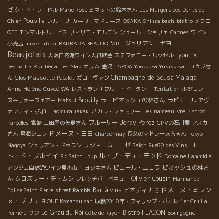
ゼ
ク・ド・フードル
Marie Rose
ミネットの鈴木さん
Les Murgers des Dents de
Poupille
フルーリ
Chien
カーヴ・マドレーヌ
OSAKA Shinsaibashi bistro
メラニ
OFF
モンマルトル・ビス
ヴィリエ・モルゴン
ジュール・ショヴェ
Cannes
ワイン
ジュリアン・ギヨ
小売店
Importateur BARBARA
BEAUJOL'ART
Beaujolais
Lyon
大阪自然派ワイン大試飲会
ステファニー・ルッセル
La
La Rumbera
Bestia
Les Maù
カリム
金沢
ESPOA Yorozuya Yukiko san
ユウジさ
Champagne de Sousa
Malaga
Clos Massotte
ん
Pacalet
ガロ・ヴァン
Anne-Hélène
Cuveé WA
レストラン「フルー・ド・タン」
Tentation
ボジョレ・
Brouilly
ラ・ピオッシュの林さん
ラピエール
ヌーヴォーフェアー
Matsui
アヴ
ァンティ・ポポロ
Nomura Takaki
パカレ・ファミリー
Le Chameau Ivre
Bistrot
フルーリー
Jordy Perez
Parcelles
宮崎
山田屋の矢島さん
CPVの石川君
アスカ
ドメーヌ・ヨヨ
さん
鳥海シェフ
chardonnay
長女のマドレーヌちゃん
Tokyo
コー
リショーム ロゼ
Nagoya
ジュリアン・ドゥラン
Salon Rue89 des Vins
ト・ド・ブルイイ
ル・ブ・デュ・モンド
Pic Saint Loup
Domaine Lammidia
ピエール・ニコラ
ピオッシュの林さ
アンジェ自然派ワイン見本市・
ヨシキさん
Olivier Cousin
ん
クロズリー・デ・ムシ
フレンチバーベキュー
Marmande
ドメーヌ・ミレン
Bar à vins
ビオディナミ
Eglise Saint Pierre
street Rambla
ヌ・ブリュ
PLOUF
Komatsu san
収穫2018年・フィリップ・パカレ
1er Cru La
Le Grau du Roi
Bistro FLACON
Bourgogne
Perrière
サン
Côte de Rayon