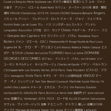
菊池シェフ
Cuvee Le Rang du Merle
Kajikawa san
ガヌヴァ醸造元
ルネ・ジャン
の息子 アンリー・ピエール
Italie Nord
ラパリュ・ヌーヴォー2018年
東京・築地
Angers
場外
MIKUNI
Chardonnay 2016
Mr. Hiroshi OSONO
Domaine Belluard
ドメーヌ・ジョリ・フェリオル
ソミュール
アンリー・フレデリック・ロック
Puitchi Rodo
Lac de Suwa
マレ・バス
シンガポールレストラン・アンドレ
Chinon
Languedoc-Roussillon
ピザ店 ロバ・セリア
ベルナール・ナディー・フコ
Domaine des Capriers
クリストッフ・パカレ
ー
サラ
Yamadaya Tours
Beziers
ジャン・ピエール・ロビノ
Madmoiselle M
Rouge Feuille de Paul Louis
ル・クロ・デ・グリヨン
Eugène 94
Cyril Alonso
Rebecca
Midori Sakaya
エス
DOMAINE
FUJIMARU
ポア・もりたか
L'Atelier de Cuisine
Paris La Seine
GEORGES DESCOMBES
ボジョレ・クリストフ・パカレ
vin Octobre
リン・
イヤン・ベルトラン
ユーセン
モペルチュイ・ネイルプラージュ
Charles de Gaulle
ビストロ・フラ
L'Echappee belle
Les Grands Verres 2018 Paris
Toda President
マー
コン
Visite Paris
VINISUD
mamagoto
オザミ・デ・ヴァン20周年記念
ク・ペノ
ジュリアンヌ
Tam Tam
Benoit Courault
Mathilde Soulié
Fête du 14
Vin Raisins Gaulois
Juillet chez Lapierre
ドメーヌ・ミカエル・ブージュ
restaurant EL GINJOLER
Paris Bistro Le Verre Volé
凱旋門
GT
wine naturel
加藤さん
shop
Vendanges 2016
クロス・ロード社
ALLIQ
Eruption Sakurajima
ドミニック・ドゥラン
タヴェル・ヴァンタージュ15
加賀
嬉しい
収穫2018年・
Laforest
アリゴテ
Mariage de Nomura Takaki
Vin Jaune
オリゾン事務局