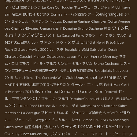
République
ト
ラ・フェルム・デ・セット・リュンヌ
Grenache Blanc
TEMPETE
マ・ピコ
銀座フレンチ
La Rose Qui Touche
キューヴェ・ガレジャッド
Uchikawa
Souvignargues
san
名古屋
BUNON
モンタダ
Cornas
トーハン酒販ツアー
ジャ
ン・ミッシェル・ステファン
Mottox
Domaine Raphael Champier
Ooita
Avenue
ワイン見
des Champs-Elysées
Uemura cherf
Domaine Bruno Duchene
神田
本市「アンディジェンヌ」
La Casa del Perro
ブラン・ド・ブラン
マルク
Ｂ
ル・ヴァン・ドゥ・メザミ
Grand 8
ＭО社の山田さん
Henri Frédérique
Roch
Château Meylet 2002
ル・スラ
Beaujplais
Wabi Sabi
Julien Derain
Manuel
Maison Pierre Overnoy
Chateau Cassini
Coteaux du Layon
マダ
Bruno Duchene
ム・ロゼ
プラス・ド・ラ・ブルス
サンソー
ジル・アザム
レスト
Beaujolais Nouveau
ランプロデューサーの柳沼憲一さん
ボジョレ自然派醸造家
2018
Denis Pesnot
Saint Michel
The Concorde Wine Club
LA FERME SAINT
ダール・エ・リボ
MARTIN
石川県小松市のエスポアもりたか
Petit Max
C'est
Domaine Dard et Ribo
Bistro Simba
セ・
le Printemps 2016
Pomerol
ル・プランタン2017
ブラーヴ・マルゴ
Domaine Coudoulet
谷井さん
渋谷康弘さ
STC Tours
ん
Rosé Métisse
ル・ｒタン・デメ
Nakamura san
Domaine Saint
プピーユ
Martin de La Garrigue
熊本
ボージョロワーズ試飲会
シャンゼリゼ通り
カー・ジェー・ベー
Atypique
パスカル・コレット
Grand Cru
ESPOA Kamataya
グラナダ
DOMAINE ERIC KAMM
Pierre
Gilles Azam
豊通食料株式会社
リタ
Overnoy
Chef Kikuchi Yuji
ボデグイジャ・デ・ラル・ラド
コート・デュ・ローヌ