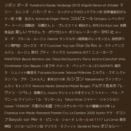
ンボン
ボーヌ
マ
Yumekichi Kanda
Vendange 2018 Aligoté Derain et Altaber
リー・エレンヌ・バカーブ
オー・ラングドックのロックブラン村
世界遺産旧ボル
コルビエール
ドー街
大園 弘さん
Konno de Organ
Pierre
Octopus
レベッカツ
アー
トーハン酒販店・石橋さん
レ・プレミス１６
桐谷さん
BMO Kiritani san
良質
楽しい
ボジョレーヌーボー
BMO 社
食品店
サラさん
ラ・ポワヴロット
メー
ヌ・デ・フラール・ルージュ
Fabrice
サンマルタン経営者のレイモンさん
自然派ワ
Elian Da Ros
イン専門店・ロックス・オフ
Cuisinier Yuji san
ル・スティアンゴ
旅行
ニューヨーク
ルジュ・ルージュ
プティ・マックス
Sorcellerie 2017
Paris bistro Coinstot Vino
MANTOVA
Baune Kentaro-san
Tokyo Restaurants
Strohmeier
Clos Baquey
いまでや
ドメーヌ・ベリュアール
LES GAMAYS
満月
ラ・リュノット醸造元
Fukuoka Kurume
Selosse Millesime
エルヴェ・スオ
レスト
ルシヨン
ラン「ル・プチ・コメルス」
新年2018年
Nakaminato
ヴァンサン・
アルザス見本市「レ・
ムラン
モトックス
Nomura Naoko
Domaine Mikael Bouges
ヴァン・リベレ」
高橋さん
Isojiro
カシェットのまさシェフ
シャトー・ベル・ア
ヴニール
ワインバー「ル・サンセール」
Tokyo Hiroo
シャトー・シャンション
大阪の小松屋
roman 'TERROIR'
フランスサッカーワールド優勝2018年
Le
Chameua Ivre
Macéo
Pommard Premier Cru
Le Cambon 2008
Kyoto
ケケ・デコン
Banyuls-sur-Mer
ブ
ラ・ピエール・ショード
レカール lot 1117
La Corse
東京
ボジョレー・
神田・リショームワイン会
マリウス・ラフィット
Davide et Piera