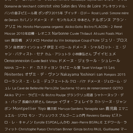
coinstot vino
Salon des Vins de Loire
Domaine de Verchant
アレキサンドル・
バンの息子ピエール君
ポンポワ2015年
プイッチ・ロドー
Rosé Lundi
Simone mère
ナルボンヌ
アラン・
de Derain
カバノン
ドメーヌ・ド・モンカルメス
中本さん
アリエ
René
Mr. Hiroto Maruyama
orgamic
Akiko Goto
Bistro FLACON - 2
Narbonne
Mosse
2018年収穫・レオニス
Cuvée Thibaut
Atsumi Foods Mori
ジュリ・ブロス
飯田橋 メリメロ
san
Mondial du Vin biologique
Coup d'folie
ラン
ドメーヌ・シャルロット・エ・ジ
自然派ワインショップ
伊豆
エイロール
プイイヒュメ
ャン・バティスト・セナ
カム・アシュトラ
小林康弘さん
ドメーヌ・ジェラール・シュレール
Oenoconnexion
Cuvée Bedit Vilou
コート・ド・カスティヨン
ラピエール家
Les
NAHA
Tavel Vintage 15
オザミ・デ・ヴァン
Pénitentes
Nakayama Yoshinori san
Pompois 2015
ローランス・エ・レミ・デュフェートル
クロ・バケ
ドメーヌ・ジェローム・ジ
GOTO
ュレ
La Cave de Belleville Paris20e
Sauterne
10 ans de remerciement
Akiko
マリー・ラピエール
Bistro Poulpe
グランクリュ街道
シャトーヌッフ・デ
イヴォ・フェレイラ
カトリーヌ・ジャン
ュ・パップ
長崎の大坪さん
Géorgie
Montpellier
鹿児島
ボン
Yoyo
磯次郎
Maruya Gardens Yanagida san
エマニ
ビスト
ュエル・ジブロ
モン・ブリュリウス
ブルゴーニュの門
Reviens Gamay
ロ・レ・キャノン
Eyrolle
ESPOAしんかわ
Jean-Pierre BISPALIE
エドワール・ラ
Guillaume
フィット
Christophe Pueyo
Christian Binner
Ginza bistro PAUL
マー