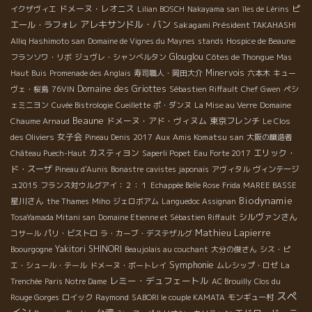
ドメーヌ・レオニス
ピ
イクザヴィエ
Lilian BOSCH
Nakayama san
îles de Lérins
アレキサンドル・バン
エール・ラフォレ
Sakagami Président TAKAHASHI
Alliq Hashimoto san
Domaine de Vignes du Maynes
stands
Hospice de Beaune
Glouglou
フランソワ・リボ
ジュヴレ・シャンべルタン
Côtes de Thongue
Mas
Minervois
Haut Buis
Promenade des Anglais
寿司職人・岡田大介
六本木
キュー
Domaine des Griottes
ヴェ・桜島
76VIN
Sébastien Riffault
Chef Gwen
ペシ
ェミニヨン
Cuvée Bistrologie
Cueillette
ポ・ダンヌ
La Mise au Verre
Domaine
Beaune
ドメーヌ・アド・ヴィヌム
東京フレンチ
Chaume Arnaud
Le Clos
女子会
Aux Amis Komatsu san
des Oliviers
Pineau Denis
2017
大阪の醸造者
カスティヨン
エリック・
Château Puech-Haut
Saperli Popet
Eau Forte 2017
ド・スーザ
Pineau d'Aunis
Bonastre
cavistes japonais
アヴィタル
ヴィンテージ
ュ2015
フランス対ウルグアイ：２：１
Echappée Belle Rose
Frida
MAREE BASSE
Biodynamie
星川さん
the Thames
Miho
ジェロボアム
Languedoc Assignan
シルヴァンさん
TosaYamada Mitani san
Domaine Etienne et Sébastien Riffault
Mathieu Lapierre
コサール
パリ・ビストロ
ラ・カーブ・デステザルグ
Yakitori SHINORI
Boourgogne
Beaujolais au couchant
大分の俊さん
シス・ピ
Symphonie
エ・シュール・テール
ドメーヌ・ボートレイ
ムレシップ・ロゼ
La
レミー・デュフェートル
Trenchée
Paris Notre Dame
AC Brouilly
Clos du
スペ
Rouge Gorges
ロイック
Raymond
SABORI le couple KAMATA
モンギュー村