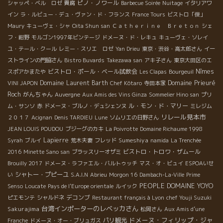
ピノ・ノワール
シャッペ・ベル ロゼ
貴腐
Barbecue Soirée
Nuitage
イタリアワ
イン
ラ・ルビュー・デュ・ヴァン・ド・フランス
France Tours
ビストロ「俊」
Maury
キューヴェ・シャ
Oita Shun san
Ｃａｔｈｅｒｉｎｅ Ｂｒｅｔｏｎ
シェ
フ・紺野
モルゴン1997年ビンテージ
ドメーヌ・ド・レキュ
キューヴェ・ソレイ
ユ・テール・クール
レミー・スリエ ロゼ
Yan Drieu
東京・渋谷・高太郎さん
イー
ストラインの門脇さん
Bistro Buvards
Takezawa san
アキ子さん
東京大田区のエ
ビストロ・ポール・ベール試飲会
Nîmes
スポアかまたや
Les Clapas
Bourgeuil
Domaine Laurent Barth
Domaine Prieuré
VINI JAPON
Chef Kôtaro
寺田本家
Roch
がんちゃん
Auvergne
Aux Amis des Vins Ginza
Sommelier Hino san
プリ
ル・モン・ド・マリー
ム・サンソ
赤
ドメーヌ・ブルノ・デュシェンヌ
ミレジム
リレール見本市
２０１７
Acignan
Denis TARDIEU
Lune
ソムリエの日野さん
JEAN LOUIS POUDOU
ブジーグのカキ
La Poivrotte
Domaine Richaume 1998
Lapierre
Sumeshiya
Syrah
ブルイ
荒木夫妻
フレッド
namida
La Trenchée
ビストロ・トロワ・ザムール
2016
Minette Sano san
ブラッスリーオザミ
Brouilly 2017
ドメーヌ・ラファエル・バルトゥッチ
マス・オ・ビュイ
ESPOAいせ
シャトー・プピーユ
い
S.A.I.N
Abrieu
Morgon 16
Dambach-La-Ville
Prime
PEOPLE
DOMAINE YOYO
Senso
Loucate
Pays de l'Europe orientale
ルイック
デコンブ
ピエモンテ
シャルドネ
Restaurant français à Lyon
chef Youji Suzuki
台湾インポーターのレベッカさん
Sakurajima
松岡さん
Aux Amis d’une
ドメーヌ・フィリップ・ジャ
パリ観光
Franche
ドメーヌ・オー・ブリュガス