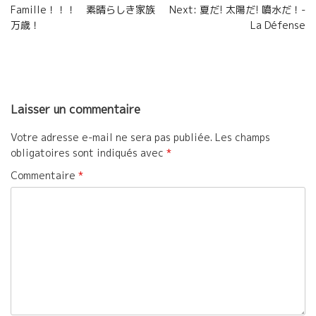
o
r
e
Famille！！！ 素晴らしき家族
Next: 夏だ! 太陽だ! 噴水だ！-
de
万歳！
La Défense
k
r
l’article
Laisser un commentaire
Votre adresse e-mail ne sera pas publiée.
Les champs
obligatoires sont indiqués avec
*
Commentaire
*