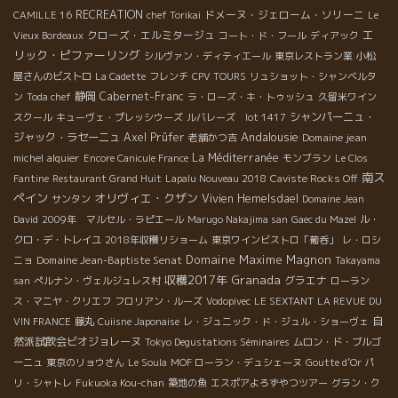
RECREATION
ドメーヌ・ジェローム・ソリーニ
CAMILLE 16
chef Torikai
Le
エ
クローズ・エルミタージュ
Vieux Bordeaux
コート・ド・フール
ディアック
リック・ピファーリング
シルヴァン・ディティエール
東京レストラン業
小松
屋さんのビストロ
La Cadette
フレンチ
CPV TOURS
リュショット・シャンベルタ
静岡
Cabernet-Franc
ン
Toda chef
ラ・ローズ・キ・トゥッシュ
久留米ワイン
シャンパーニュ・
スクール
キューヴェ・プレッシウーズ
ルバレーズ lot 1417
Andalousie
ジャック・ラセーニュ
Axel Prüfer
Domaine jean
老舗かつ吉
michel alquier
La Méditerranée
Encore Canicule France
モンブラン
Le Clos
南ス
Fantine
Restaurant Grand Huit
Lapalu Nouveau 2018
Caviste Rocks Off
ペイン
オリヴィエ・クザン
Vivien Hemelsdael
サンタン
Domaine Jean
David
2009年 マルセル・ラピエール
Marugo Nakajima san
Gaec du Mazel
ル・
クロ・デ・トレイユ
2018年収穫リショーム
東京ワインビストロ「葡呑」
レ・ロシ
Domaine Maxime Magnon
Domaine Jean-Baptiste Senat
ニョ
Takayama
収穫2017年
Granada
グラエナ
san
ぺルナン・ヴェルジュレス村
ローラン
ス・マニヤ・クリエフ
フロリアン・ルーズ
Vodopivec
LE SEXTANT
LA REVUE DU
自
VIN FRANCE
藤丸
Cuiisne Japonaise
レ・ジュニック・ド・ジュル・ショーヴェ
然派試飲会ビオジョレーヌ
Tokyo Degustations Séminaires
ムロン・ド・ブルゴ
ーニュ
東京のリョウさん
Le Soula
MOF ローラン・デュシェーヌ
Goutte d’Or
パ
リ・シャトレ
Fukuoka Kou-chan
築地の魚
エスポアよろずやつツアー
グラン・ク