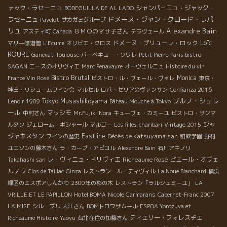
ャック・ラセーニュ
シャンパ－ニュ・ジャック・
BODEGUILLA DE AL LADO
ドメーヌ・ジャン・クロード・ラパ
ラセ－ニュ
Pavelot
サカガミグループ
リュ
Alexandre Bain
ＢＭＯのマサ子さん
アスティ町
Canada
テラヴェール
Loïc
ドメーヌ・プリューレ・ロック
マリー修道僧
L'Ecume
オリビエ・クロス
ROURE
Ganevat
Toulouse
バーベキュー・ソワレ
Petit Pierre
Paris bistro
SAGAN
ニースのオリヴィエ
Marc Penavayre
オーヴェルニュ
Histoire du vin
Bistro Brutal
Monica
France Vin Rosé
ビストロ・ル・ヴェール・ヴォレ
東京・
神田・リショームワイン会
マルセル
ロバ・セリアのヴァンサン
Confianza 2016
ブルノ・シュレ
Tokyo Musashikoyama
Lenoir 1989
Bâteau Mouche à Tokyo
ール
マッシモ
中村さん
Mr.Fujiki
Nora
キューヴェ・カミーユ
ビストロ・サンマ
ジャ
ルタン
ジェローム・ギシャール
マルゴー
Les filles
charibari
Vintage 2015
ジャキスタン
Eastline
Décès de Katsuyama san
ワインの歴史
和飲学園
野村
ユニソンの藤木さん
ラ・カーブ・アピコル
Alexendre Bain
石川アキノリ
レ・ヴィニュ・ドリヴィエ
Richeaume Rosé
ピエール・オヴェ
Takahashi san
ルノワ
Clos de Taillac
Ginza
レストラン ル・ディヴィル
La Noue Blanchard
横浜
緑区のエスポアしんかわ
2300年の杉の木
レストラン「ラルシュミーユ」
LA
VRILLE ET LE PAPILLON
Hotel BOMA
Nicole Carmarans
Cabernet-Franc 2007
LA MISE
シルーブル
大江さん
BOMトロワザムール
ESPOA Yorozuya et
ティエリー・フォレスチエ
Richeaume Histoire
Yaoyu
台北在住の加藤さん