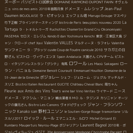
ヌーボー
パリビストロ試飲会
DOMAINE RAYMOND DUPONT FAHN
オヴェル
ドメーヌ・ムレシップ
Jean-Paul
ニュ
vins de mes amis
2018年皆既月食
Daumen
ラ・ピオッシュ
エッフェル塔
BIOJOLAISE
Marugo Groupe
マスぺリ
La
竹下正樹
ブラインドテースティング
bistro de Paris
beaujolais nouveau 2020
Tortuga
ラ・トォルトゥーガ
Ruchottes Chamertin Grand Cru
Okonomiyaki
PASEMIA
セロス・ミレジム
Kendo 8 dan Yoshimura Kenichi
東京・江東区大島
ジ
Valentin VALLES
ャン・クロード
chef Xavi
マルティーヌ・ラフォレ
Valentia
サンフォニー
サカガミの日
ラ・プラッツ
cuvée Coup de Foudre
canicule 2018
野さん
ビストロ・ヴィヴィエンヌ
Spain Andalucia
大園さん
CPVチーム
ビスト
ロワール
ロー
ロ・イタリアンレストラン「グシテ」
有馬
Les Maoù
Sakagami
ラン・バニョル
Domaine Benoit Courault
Emmanuel Houillon
Domaine de la
ボジョレー
St-Jean de la Gineste
シェフ・ジェローム・ジェグル
マッチルド・
スリエ
Bisstro Italien Restaurant GUCITE
Château Cheval Blanc
南ちゃん
Fleurie
ニース
aux Amis des Vins Tours
wine bar Vino Veritas
ウイヤード
ドメーヌ・マクシム・マニョン
輸出業者ＢＭＯ
ル・タジンヌ
カリニャン
オーリ
ジャン・フランソワ・
Bistro Les Canons
ックの藤元さん
ヴォドピヴェック
野村ユニソン
ニック
Kanako san
le Soutien-Gorge Rouge
tramontane
ソル
ロイック・ルール
スルリ2017
エマニュエル・ルロワ
Michel Grisard
El
Laurent Bagnol
Rumbero
Maupertuis Neyrou-Plage
ボジャリアン
2018年・ボ
ベジエ
ジョレヴィラージュ
20e Anniversaire Vendange Christophe Pacalet
ロ