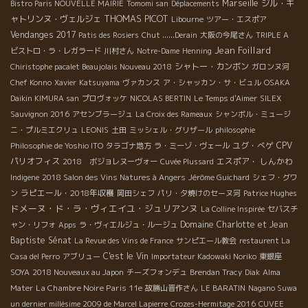
Marseille
ジル・キ
Bistro Paris NOUVELLE MAIRIE
Tomomi san
Déplacements
THOMAS PICOT
ャトリンヌ・ヴェルジェ
Libourne
ツアー・エスポア
Vendanges 2017
Patis des Rosiers
Chut ......Derain
大阪の今尾さん
TRIPLE A
Jean Foillard
ビストロ・ラ・レガラード
川村さん
Notre-Dame
Henning
シャトー・カンボン
Chiristophe pacalet Beaujolais Nouveau 2018
ガロンヌ河
Chef Konno
Xavier
Katsuyama
ヴァカンス
ア・シャッカン・サ・ビュル
OSAKA
Daikin KIMURA san
プロヴォッケ
NICOLAS BERTIN
Le Temps d'Aimer
SILEX
Sauvignon 2016
アセンブラージュ
La Croix des Rameaux
シャンボル・ミュージ
ニ・プルミエクリュ
LEONIS
土田
ミッシェル・グリザール
philosophie
ユグ・べゲ
CPV
Philosophie de Yoshio ITO
タラゴナ地方
ラ・ミーゾ・ヴェール
パリオフィス
エスポア・ しんかわ
2018 ボジョレヌーヴォー
Cuvée Plussard
Indigene
2018 Salon des Vins Natures à Angers
Jérôme Guichard
シェフ・グワ
ラピエール・2018年収穫
ン
岡田シェフ
パリ・夕焼けのセーヌ河
Patrice Hughes
ドメーヌ・ド・ラ・ヴィエイユ・ジュリアンヌ
La Colline Inspirée
セバスチ
Domaine Charlotte et Jean
ャン・リフォ
Apps
ラ・ヴィエルジュ・ルージュ
Baptiste Sénat
La Revue des Vins de France
サンピエール教会
restaurent La
C'est le Vin
Casa del Perro
アブリュー
Importateur Kadowaki Noriko
東銀座
SOYA
2018 Nouveaux au Japon
チーズフォンデュ
Brendan Tracy
Diak
Alma
La Chambre Noire Paris 11e
Mater
故勝山晋作さん
LE BARATIN
Nagano Suwa
un dernier millésime 2009 de Marcel Lapierre
Crozes-Hermitage 2016
CUVEE