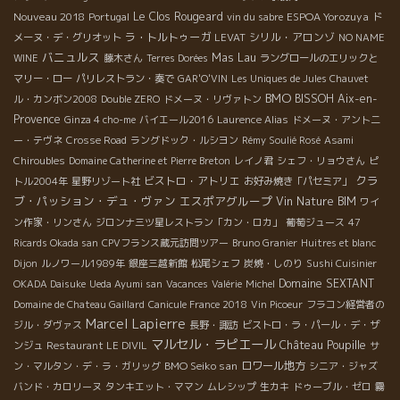
Nouveau 2018
Le Clos Rougeard
ESPOA Yorozuya
Portugal
vin du sabre
ド
ラ・トルトゥーガ
シリル・アロンゾ
メーヌ・デ・グリオット
LEVAT
NO NAME
バニュルス
Mas Lau
WINE
藤木さん
Terres Dorées
ラングロールのエリックと
マリー・ロー
パリレストラン・奏で
GAR'O'VIN
Les Uniques de Jules Chauvet
BMO
BISSOH
Aix-en-
ル・カンボン2008
Double ZERO
ドメーヌ・リヴァトン
Provence
Ginza 4 cho-me
バイエール2016
Laurence Alias
ドメーヌ・アント二
ー・テヴネ
Crosse Road
ラングドック・ルシヨン
Rémy Soulié Rosé
Asami
Chiroubles
Domaine Catherine et Pierre Breton
レイノ君
シェフ・リョウさん
ピ
クラ
ビストロ・アトリエ
トル2004年
星野リゾート社
お好み焼き「パセミア」
ブ・パッション・デュ・ヴァン
エスポアグループ
Vin Nature BIM
ワイ
ン作家・リンさん
ジロンナ三ツ星レストラン「カン・ロカ」
葡萄ジュース
47
Ricards Okada san
CPVフランス蔵元訪問ツアー
Bruno Granier
Huitres et blanc
Dijon
ルノワール1989年
銀座三越新館
松尾シェフ
炭焼・しのり
Sushi Cuisinier
Domaine SEXTANT
OKADA Daisuke
Ueda Ayumi san
Vacances
Valérie
Michel
Domaine de Chateau Gaillard
Canicule France 2018
Vin Picoeur
フラコン経営者の
Marcel Lapierre
ジル・ダヴァス
長野・諏訪
ビストロ・ラ・パール・デ・ザ
マルセル・ラピエール
Château Poupille
ンジュ
Restaurant LE DIVIL
サ
BMO Seiko san
ロワール地方
ン・マルタン・デ・ラ・ガリッグ
シニア・ジャズ
バンド・カロリーヌ
タンキエット・ママン
ムレシップ
生カキ
ドゥーブル・ゼロ
霧