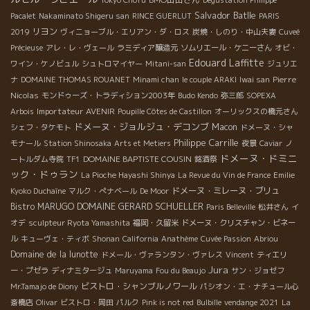
Salvador Batlle
Pacalet
Nakaminato Shigeru san
RINCE GUERLUT
PARIS
リヨン
2019
ヴィニョーブル・エリアン・ダ・ロス
炭焼・しのり・中山夫妻
Cuveé
Précieuse
アレ・レ・ヴェール
ラミディア醸造元
ソムリエール・ケニーさん
オビ・
Edouard Laffitte
ワイン・ケノビュル
シュトロマイヤー
Mitani-san
ジュリエ
Pierre
ナ
DOMAINE THOMAS ROUANET
Minami chan
le couple ARAKI
Iwai san
Nicolas
モンドゥーズ・トラディション2003年
Budo Kendo
弥三郎
SOPEXA
Importateur AVENIR
Arbois
Poupille Côtes de Castillon
オーリックスの橋元さん
ドメーヌ・ジョルジュ・デコンブ
Macon
シェフ・タケモト
ドメーヌ・シャ
Philippe Carrille
モナール
Station Shinosaka
Arts et Metiers
夜景
Caviar
ノ
ドメーヌ・ドミニ
DOMAINE BAPTISTE COUSIN
ートルダム寺院
TF1
銘酒祭
ック・ドゥラン
La Pioche Hayashi Shinya
La Revue du Vin de France
Emilie
ドメーヌ・ミレーヌ・ブリュ
Kyoko Duchaîne
マルク・ぺナベール
De Moor
DOMAINE GERARD SCHUELLER
Bistro MARUGO
Paris Belleville
松井さん
イ
オデ
sculpteur Ryota Yamashita
福岡・久留米
ドメーヌ・クリスチャン・ビネー
ル
キューヴェ・ティボ
Shonan
California
Anathème
Cuvée Passion
Abriou
Domaine de la lunotte
ドメール・ヴァランタン・ヴァレス
Vincent
ティエリ
Jura
ー・プゼラ
ディナミタージュ
Maruyama
Fou du Beaujo
サン・ジョゼフ
ビストロ・シャンブルノワール
Mr.Tamajo de Diony
パシオン・エ・ナチュール心
斎橋店
Olivar
ビストロ・岡田
パルク
Pink is not red
Bulbille
vendange 2021
La