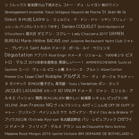
ン
シレックス
彫刻家の山下亮太さん
コトー・デュ・レイヨン
剣のワイン
St Jean de la
Développement ensemble
Tokyo Setagaya
Hayashi de Pioche
Loire
Ginest
ＢＭО社
レ・ミュルジェ・デ・ドン・ドゥ・シヤン
ブリュノ・シ
Damien COQUELET
ュレール
パリのレストラン「ゆず」
Distributeurs et
ダミアン・コクレー
Lady Chassera 2017
DAMIEN
Viticulteurs
南大沢
BUREAU
Marie-Hélène BACAVE
chef Julianne
Restaurant Yacht Club
シャト
Saint Aubin
ー・プレザンス
ドメーヌ・ポール・ルイ・ウジェンヌ
Dégustation
ビス
アブリウ
Rosé Grigri
ドメーヌ・リショーム 1989年シラ
トロ・マルゴ
美味しい～～！
2019年新年昼食会
AMMERSCHEWIHR
Sushi et
Sashimi
ミーゾ・ヴェール
ピエール橋
カトリーヌ・ブルトン
Aloxe Corton
アルザス
Taipei
Chef Rodolphe
Premier Cru
フー・デュ・ボージョ
マルティー
ヌ
ガイヤック
ＢＭОの聖子さん
寿司屋・Yuzu
L'Herbefolle
ポン・ヌッフ
JACQUES LASSAIGNE
AD VINUM
ドメーヌ・ジャン・ミシェル・ア
9カーヴ
ルキエ
パッション
関西
BEAUJALIEN
懐かしい
桜満開
レキュム
ピュピラン村
Jean-Francois NIQ
SELENE
ヴィルフランシュ
ADヴィニュム社
OFF DE OUFF
シ
ャトー・クリストフ・ペイリュルス
ケケ
ルヴィアン・ガメイ
Clos de la Briderie
ア
Ryo-san
ロゼワイ
ブリウ2002年
l'Estrada
名古屋試飲会
パリ・レピュブリック
ン
ドメーヌ・フィリップ・デルメ
アラン
Jus de Chausette
Paris bistros
Madame Rosé
Morgon 2016
Sainte Victoire
BIM
DOMAINE DE BOTHELAND
レ