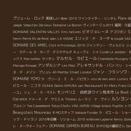
プリューレ・ロック
美味しい
Place d
Beier 2016
ワインライター・リンさん
Jaegle
Sebastien Dervieux
Domaine Le Boiron
ヴィンテージュ2015
福岡・久留
ビオジョレーヌ
Ｓ
DOMAINE VALENTIN VALLES
Vins natures
アコワボン
LA VIGNE
エリック・ド・スーザ
Henri-Pierre fils de René Jean
le couple SA
DOMAINE DES AMIEL
C'est le Printemps 2016
ジャンマリー・ヴェルジェ
シ
ー・ラゲール
ラ・カーブ・デステザルグ
キューヴェ・シャ
Cuvée Le Jambon・B
マルセル・ラピエール
Marseilles
ックス
サンタン
Chambolle Musigny 1
アンダルシア
アレキサンドル・バン
Marugo Groupe
Les Maù
パリ・シ
ジャン・フランソワ・
ヌ・デ・メゾン・ブリュレ
40 Maltby Street London
DOMAINE YOYO
ラ・ヴリーユ・エ・ル・パピヨン
vins de mes amis
Lurons
ピエール・ニコラ
OSAKA Daikin KIMURA san
Restaurant En Mets Frais Ce 
モンペリエ・自然派ワイン見本市
Le Bout
ーユ」
リュ・ド・ラ・ペスト
ルシヨン
Garance
ドメーヌ・デ・ザミエル
Thomas
ムーラン・ナ・ヴォン
ブルトン
Yve Camdebord
Tokyo Chofu
VINI JAPON
Village Arbois Pupillin
トマ
Beaujolais Nouveau
ＢＭОスタッフ
Izakaya Furabo
ラ・ピエール・ショー
ック・ドゥラン
2018年収穫・リショーム
2018 millésime Lapierre
Kenny
Doma
DOMAINE DAMIEN BUREAU
レ・ヌーヴォーフェアー
ＢＭＯ社の鎌田さん
Dai