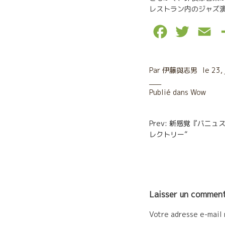
レストラン内のジャズ
F
T
E
a
w
m
c
i
a
Par
伊藤與志男
le
23,
e
t
i
Publié dans
Wow
b
t
l
Navigatio
o
e
Prev: 新感覚『バニ
レクトリー”
de
o
r
l’article
k
Laisser un comment
Votre adresse e-mail 