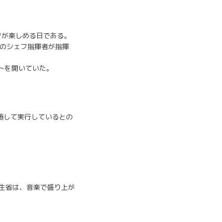
クが楽しめる日である。
のシェフ指揮者が指揮
トを開いていた。
追随して実行しているとの
厚生省は、音楽で盛り上が