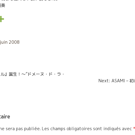
演奏
P
a
r
 juin 2008
t
a
n
g
ュスル』誕生！〜”ドメーヌ・ド・ラ・
Next: ASAMI 
e
r
aire
ne sera pas publiée.
Les champs obligatoires sont indiqués avec