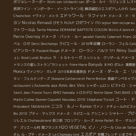
ボジョレーヌーボー
Nishi san
Ishibashi san
ポール・ルイ・ウジェンヌ
レス
然派ワイン・インポーター・イーストライン社
横浜緑区のエスポアしんかわ
Sal
エドゥワール・ラフィット
Chainchon
イヴォン・メトラ
ドメーヌ・ド・ラ
Nicolas Renaud
ヨン
ロゼワイン
びそう
PLOUF
ITO sejour bien occupe au
クトワール山
DOMAINE BAPTISTE COUSIN
Tanta Marena
Bistro A boire et
Pierre Overnoy
ドメーヌ・パット・ルー
pacalet familly
Cabernet-Franc 2
ラピエール・2018年収穫
ベル・ロゼ
Denis Deschamps
ローラン・フェル
Cal
Rémy Soul
ビアンカーラ
ドメーヌ・ローラン・バルツ
Foulard Rouge
TF1
ラ・トルトゥーガ
ュレ
Rosé Lundi
Brulius
ミッシェル・グリザール
ドメーヌ
Banyuls
ァランスの星レストラン”カシェット
Frère Marie
ＢＭО
ポルト
東銀座
ドメーヌ・ダール・エ・リ
Monica
ヴァンサン・ガレタ
2019年新年昼食会
ラン・フェルナンデーズ
Domaine Catherine et Pierre Breton
長崎アンペキャブ
aux Amis des Vins
ビストロ・シ
restaurent L'Alchemille
シャポームロン
BMO Yamada
Saint Jean
France Tours
トロカデロ
Notre-Dame
TAKI BAKE
L'
コート・ド
Matin Calme
Stéphane Tissot
Damien Coquelet Nouveau 2018
ニコラ・ルノー
Président TAKAHASHI
Ramon
ヴァン・ナチュールのビス
シャトー・プピ
Bio 2018
プティ・マックス
ドメーヌ・ラピエール
アシニャン
リレエル
Chateaubriand
弥三郎
フロリアン・ルーズ
Anne Paillet
オー・ザルジ
H2O VEGETAL
ピノ・ノワール
デ・ズリエール村
南フランス
Clos de Tailla
エスポア
さん
ル・プチ・ドメーヌ
Le Chameau Ivre
京橋フレンチ
いまでや