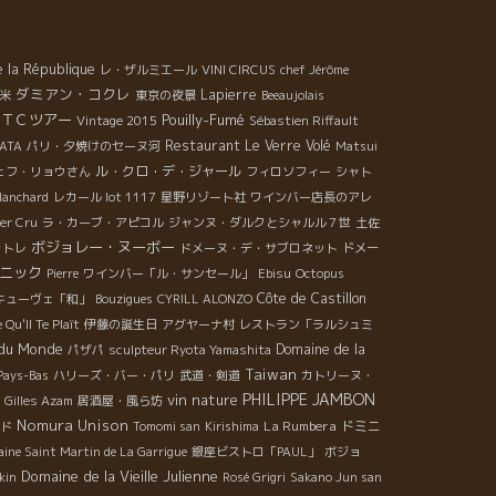
e la République
レ・ザルミエール
VINI CIRCUS
chef Jérôme
ダミアン・コクレ
Lapierre
米
東京の夜景
Beeaujolais
ＴＣツアー
Pouilly-Fumé
Vintage 2015
Sébastien Riffault
Restaurant Le Verre Volé
KATA
パリ・夕焼けのセーヌ河
Matsui
ル・クロ・デ・ジャール
ェフ・リョウさん
フィロソフィー
シャト
lanchard
レカール lot 1117
星野リゾート社
ワインバー店長のアレ
er Cru
ラ・カーブ・アピコル
ジャンヌ・ダルクとシャルル７世
土佐
ボジョレー・ヌーボー
ャトレ
ドメーヌ・デ・サブロネット
ドメー
ニック
Pierre
ワインバー「ル・サンセール」
Ebisu
Octopus
Côte de Castillon
キューヴェ「和」
Bouzigues
CYRILL ALONZO
Qu'Il Te Plaît
伊藤の誕生日
アグヤーナ村
レストラン「ラルシュミ
 du Monde
Domaine de la
パザパ
sculpteur Ryota Yamashita
Taiwan
Pays-Bas
ハリーズ・バー・パリ
武道・剣道
カトリーヌ・
PHILIPPE JAMBON
vin nature
Gilles Azam
居酒屋・風ら坊
Nomura Unison
La Rumbera
ドミニ
ド
Tomomi san
Kirishima
ine Saint Martin de La Garrigue
銀座ビストロ「PAUL」
ボジョ
Domaine de la Vieille Julienne
kin
Rosé Grigri
Sakano Jun san