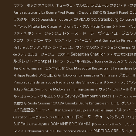
ラピエール
ヴァン・ボック
アスカさん
キューヴェ・マルセル
ブラン・ド・ブ
Paris restaurant
La Boème
Fred
Romain Chapuis
築地の魚
Saperli Popet
コ
Strasbourg
リスタル」
2020 beaujolais nouveaux
ORVEAUX CO.
Concorde
ス
Tokyo Mitaka
Les Clapas
Anthony Guix
美人
Matin Calme
シャトー・ベル
ドメーヌ・ド・ラ・ヴィエイユ・ジュリ
メティス
ポン・ト・シャンジュ
クロワ・デ・ラモー
オン・サンバ・レ・クイーユ
Vincent Garreta
La Pierre ch
ルクレアシオン
Nature
ラ・フェルム・サン・マルタン
ディジョン
Chenas
Ch
Sebastien Chatillon
de Diony
エルミｒタージュ 2001年
ディオニ社の玉城
ルポレット
Montpellier
ラ・タルバルド醸造元
Tours de Groupe STC
Louc
Clos Massotte
L
1er Cru
Kojima san
モンペイル村
Restautrant Fernandaise
BMO山田さん
ジェラー
Philippe Pacalet
Tokyo Kanda
Yamadaya Yajima san
Maison Jaune de vin rouge
Nadja
Salon des Vins de Jura
ドメーヌ・フランソ
Bi
Tokyo
名古屋
Symphonie Madoka san
village Jasniers
ヴァン・ピックール
Gevrey-Chambertin
ル・ミュージニ・プルミエクリュ
KM31
レ・バスティー
真也さん
Sushi Cuisinier OKADA Daisuke
Baune Kentaro-san
モーリ
ゲシクト
エ50歳記念パーティー
パルティー
Bien Boire en Beaujolais
Avec le Temps
ドメーヌ・デュ・ポッシブル
Castillon
モーヴェータン
OFF DE OUFF
ソミ
DOMAINE ERIC KAMM
BUREAU
Cave Papilles
ドメーヌ・ショーム・アルノ
PARTIDA CREUS
ドメ
Bojolais Nouveaux 2018
The Concorde Wine Club