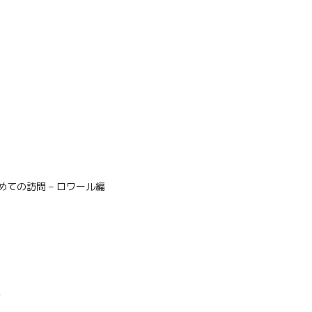
– 初めての訪問 – ロワール編
*