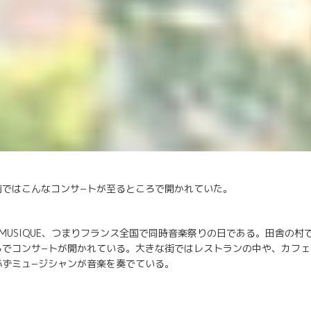
前ではこんなコンサ−トが至るところで開かれていた。
E LA MUSIQUE、つまりフランス全国で同時音楽祭りの日である。田舎
ろでコンサ−トが開かれている。大きな街ではレストランの中や、カフェ
必ずミュ−ジシャンが音楽を奏でている。