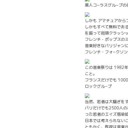
黒人コ−ラスグル−プの
しかも アマチュアか
しかもすべて無料であ
を振って街頭クラッシ
フレンチ・ポップスの
音楽好きなパリジャン
フレンチ・フォ−クソン
この音楽祭りは 198
こと。
フランスだけでも 100
ロックグル−プ
当然、若者は大騒ぎを
パリだけでも2500人
った若者のエイズ感染拡
日本では考えられない
ともかく、昨夜は音楽