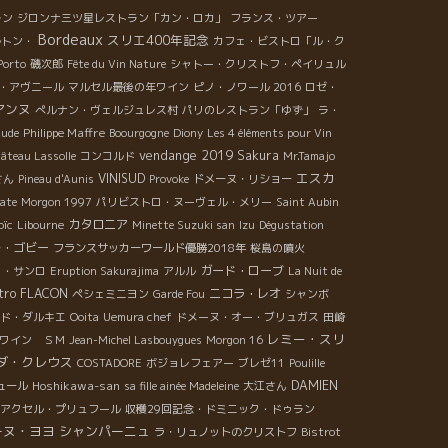
ラン
ジロンナ三ツ星レストラン「カン・ロカ」
フランス・ツアー
Bordeaux
スリエ400年記念
ルトン・
カフェ・ビストロ「ル・ク
Porto
磯次郎
Fête du Vin Nature
シャトー・クリストフ・ペイリュル
・アヴニール
マルセル最後の年ワイン
ピノ・ノワール 2016
ロゼ・
アンヌ
ぺルナン・ヴェルジュレス村
パリのレストラン「ゆず」
ラ・
Philippe Maffre
aude
Boourgogne
Diony
Les 4 éléments pour Vin
vendange 2019
Sakura
âteau Lassolle
コンコルド
Mr.Tamajo
エスカ
VINISUD
さん
Pineau d'Aunis
Provoke
ドメーヌ・リショー
ate
Morgon 1997
パリビストロ・ヌーヴェル・メリー
Saint Aubin
oïc
カタロニア
Libourne
Minette Suzuki san
Izu
Dégustation
ル・ゴビー
フランスサッカーワールド優勝2018年
桜島の噴火
ガード・ローブ
ワ・サンロ
Eruption Sakurajima
アルル
La Nuit de
stro FLACON
ニコラ・レオ
ペシェミニヨン
Garde Fou
シャンボ
ド・ダルキエ
Ooita
Uemura chef
ドメーヌ・オー・ブリュガス
田崎
レミー・スリ
ワイン ＳＭ
Jean-Michel Lasbouygues
Morgon 16
ダ・クレウス
COSTADORE
ボジョレフェアー
ブレゼ11
Poulille
Hoshikawa-san
DAMIEN
ュール
sa fille ainée Madeleine
大江さん
アクセル・プリュフール
収穫29回記念・ドミニック・ドゥラン
ーヌ・ヨヨ
シャンパーニュ
ラ・リュノットのクリストフ
Bistrot