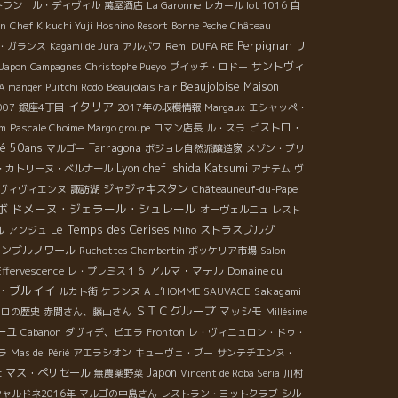
トラン ル・ディヴィル
萬屋酒店
La Garonne
レカール lot 1016
自
on
Chef Kikuchi Yuji
Hoshino Resort
Bonne Peche
Château
Perpignan
Remi DUFAIRE
リ
・ガランス
Kagami de Jura
アルボワ
サントヴィ
 Japon
Campagnes
Christophe Pueyo
プイッチ・ロドー
Beaujoloise
Maison
 A manger
Puitchi Rodo
Beaujolais Fair
イタリア
007
銀座4丁目
2017年の収穫情報
Margaux
エシャッペ・
ビストロ・
im
Pascale Choime
Margo groupe
ロマン店長
ル・スラ
ié 50ans
Tarragona
マルゴー
ボジョレ自然派醸造家
メゾン・ブリ
Lyon chef Ishida Katsumi
・カトリーヌ・ベルナール
アナテム
ヴ
ジャジャキスタン
ヴィヴィエンヌ
諏訪湖
Châteauneuf-du-Pape
ボ
ドメーヌ・ジェラール・シュレール
オーヴェルニュ
レスト
Le Temps des Cerises
ストラスブルグ
ル
アンジュ
Miho
ャンブルノワール
Ruchottes Chambertin
ボッケリア市場
Salon
アルマ・マテル
Domaine du
Effervescence
レ・プレミス１６
・ブルイイ
Sakagami
ルカト街
ケランヌ
A L’HOMME SAUVAGE
ＳＴＣグループ
マッシモ
トロの歴史
赤間さん、藤山さん
Millésime
ーユ
Cabanon
ダヴィデ、ピエラ
Fronton
レ・ヴィニュロン・ドゥ・
ラ
Mas del Périé
アエラシオン
キューヴェ・ブー
サンテチエンヌ・
マス・ぺリセール
Japon
c
無農薬野菜
Vincent de Roba Seria
川村
シャルドネ2016年
マルゴの中島さん
レストラン・ヨットクラブ
シル