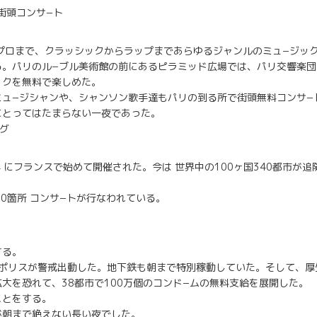
街頭コンサ−ト
らプロまで、クラッシックからラップまであらゆるジャンルのミュ−ジッ
る。パリのル−ブル美術館の前にあるピラミッド広場では、パリ交響楽団
ックを無料で楽しめた。
ミュ−ジシャンや、シャンソン歌手達もパリの到る所で街頭無料コンサ−
にとってはたまらない一夜であった。
グ
2年 にフランスで始めて開催された。今は 世界中の100ヶ国340都市が
00箇所 コンサ−トが行なわれている。
する。
のポリスが警戒出動した。地下鉄も朝まで特別稼動していた。そして、
大を恐れて、38都市で100万個のコンド−ムの無料支給を展開した。
ことをする。
が朝まで絶えない長い夜でした。