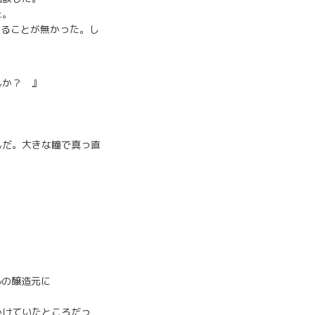
た。
れることが無かった。し
んか？ 』
んだ。大きな瞳で真っ直
ルの醸造元に
かけていたところだっ