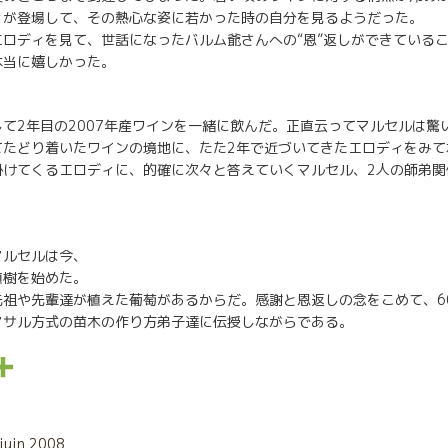
ィが登場して、その熱心な姿に若かった時の自分を見るようだった。
ロディを見て、世話になったバルム爺さんへの“恩”返しができている
本当に嬉しかった。
て2年目の2007年産ワインを一緒に飲んだ。正直云ってマルセルは驚
てたどり着いたワインの境地に、たた2年で近づいてきたエロディをみて
掛けてくるエロディに、的確に次々と答えていくマルセル、2人の師弟関
マルセルは今、
植樹を始めた。
先祖や先輩達が植えた葡萄があるからだ。感謝と恩返しの念をこめて、6
マサル方式の苗木の作り方弟子達に伝授しながらである。
P
a
r
 juin 2008