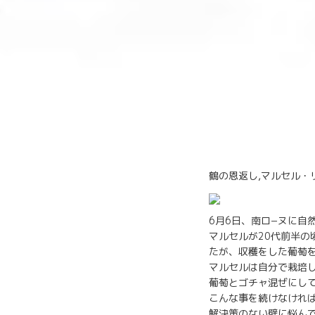
鶴の恩返し,マルセル・
6月6日、南ロ−ヌに自
マルセルが20代前半
たが、収穫をした葡萄
マルセルは自分で栽培
葡萄とゴチャ混ぜにし
こんな事を続けなけれ
解決策のない壁に悩ん