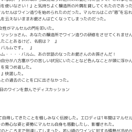
所を使いなさい！』と気持ちよく醸造所の片隅を貸してくれたのであっ
ルセルはワイン造りを始められたのだった。マルセルはこの“恩”を忘
礼を云えないままお爺さんは亡くなってしまったのだった。
い女性がマルセルの門を叩いた。
・リッショさん、あなたの醸造所でワイン造りの研修をさせてくれませ
見たことあるけど、名前は？ 』
・バルムです。 』
ルム・・・・バルム、あの世話のなったお爺さんのお孫さんだ！
時自分が八方塞がりの苦しい状況にいたことなど色んなことが頭に浮か
ィを見つめ返した。
！』快諾した。
んとの過去のことを口に出さなかった。
年目のワインを飲んでディスカッション
て自得してきたことを惜しみなく伝授した。エロディは1年間はマルセ
その熱心な姿と姿勢にマルセル自身も感動したし、影響された。
度のところまで到達してしまった。若い頃のワインに対する情熱が冷め