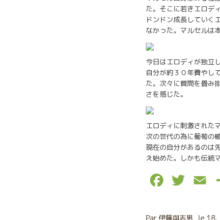
た。そこに若きエロデ
ドンドン成長していくエ
なかった。マルセルは
今日はエロディが独立し
自分が約３０年費やし
た。次々に質問を畳み
さを感じた。
エロディに刺激された
次の世代の為に葡萄の
現在の自分があるのは
え始めた。しかも伝統
F
T
E
a
w
m
c
i
a
Par
伊藤與志男
le
18,