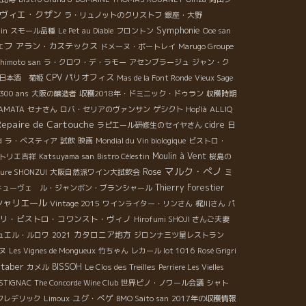
ヴィエ・クザン
ラ・リュノットのクリストフ
銀座・大野
Symphonie
ain
スモール品種
Le Pet au Diable
フロントン
Ooe san
ェフ
アラン・カステックス
ドメーヌ・ボートレイ
Marugo Groupe
shimoto san
ラ・クロワ・デ・ラモー
アセンブラージュ
ジャン・ク
CPV パリオフィス
日本酒 菊姫
Mas de la Font Ronde
Vieux Sage
2300 ans
大阪の醸造者
収穫2018年・ドミニック・ドゥラン
収穫時期
 KAMATA
セナさん
ロバ・セリアのヴァンサン
ゲシクト
Hop'là
ALLIQ
Repaire de Cartouche
cidre
ラピエール研修生のセイヤさん
日
d
ラ・ベスティア
試飲
映画
Mondial du Vin biologique
ビストロ・
Moulin à Vent
トリエ吉祥
Katsuyama san
Bistro Célestin
桜島の
マルク・ぺノ
Rose
ture SHONZUI
大阪自然派ワイン大試飲会
ミ
Thierry Forestier
キューヴェ ル・ジャンボン・ブランシャール
シャリエール
Vintage 2015
ワインライター・リンさん
梶川さん
パ
リ・ビストロ・コワンスト・ヴィノ
Hirofumi SHOJI さんご夫妻
カタロニア地方
ュエル・ルロワ
2021
ジロンナ三ツ星レストラン
ヌ
Les Vignes de Mongueux
竹ちゃん
レカール lot 1016
Rosé Grigri
ltaber
BISSOH
カメル
Le Clos des Treilles
Perriere Les Vielles
STIGNAC
The Concorde Wine Club
世界ピノ・ノワール会議
シャト
ユグ・べゲ
フレデリック
Limoux
BMO Saito san
2017年の収穫情報