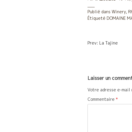
e
t
i
Publié dans
Winery
,
R
Étiqueté
b
DOMAINE M
t
l
o
e
Navigatio
o
r
Prev: La Tajine
de
k
l’article
Laisser un comment
Votre adresse e-mail 
Commentaire
*