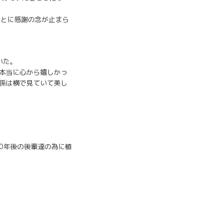
ことに感謝の念が止まら
いた。
本当に心から嬉しかっ
係は横で見ていて美し
0年後の後輩達の為に植