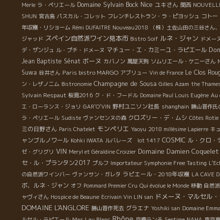
Domaine Sylvain Bock
Nice
ユキさん
Merle
ラ・ペリエール
関西
NOUVELL
SHUN
宮古島
パスカル・コレット
フレンチレストラン・ラ・ピヨッシュ
コトー
年収穫・リショーム
Rémi DUFAITRE Nouveau2018
（株）土佐山田の三谷さん
スペイン自然派ワイン見本市
ルネ・ジャン
ジャッド
Bistro Soif
ドメー
Do
マチュー・エ・カミーユ・ラピエール
デ・ザンジュ
ル・プチ・ドメーヌ
ボーヌ
Jean Baptiste Sénat
カバノン
萬屋天狗
ソムリエール・ケニーさん
Suwa
Paris bistro MARGO
Le Clos Rou
谷井さん
アブリュー
Vin de France
Champagne de Sousa
ン・レザノニム
Bistronomie
Gilles Azam
the Thame
Sylvain Respaut
桜島2016
ク・ド・フードル
Domaine Paul Louis Eugène
Au 
野村ユニソン社長
エ・ローランス・ジョリ
GAR'O'VIN
shanghain
勝山晋作氏
クロズリー・デ・ムシ
ラ・ペリエール
Sudiste
ヴァンセンヌの森
Côtes Rotie
モンペリエ
ミの日野さん
Paris Chatelet
Yaoyu
2018 millésime Lapierre
キ
COSMIC
ャンブルノワール
ル・クロ・
Kohki IWATA
ルバレーズ lot 1417
VIN
Domaine Damien Coquelet
ゼ・グリグリ
Meryl et Géraldine Croizier
セ・ル・プランタン2017
プルフ
Importateur Symphonie Free Tasting
L'Ec
ラピエール・2018年収穫
の自然派ワインバー
ヴァンサン・ガレタ
LA CAVE 
ボ、ルネ・ジャン
オフ
Pommard Premier Cru
Qui évolue le Monde
移動
自然派
ドメーヌ・マルセル・
ャヴィさん
Hospice de Beaune
Ecrivain Vin LIN san
DOMAINE L'ANGLORE
グラエナ
勝山晋作死去
Yoshiki san
Domaine Emma
Rhône
ルセル・ラピエール
Mas Lau Blanc
京橋ランチ
Septime
NAHA
東京