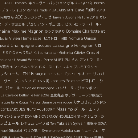
E BAGUE
Pomerol
キューヴェ・パッション
ボルドー1977年
Bistro
Ｃave Fujiki
・デュ・レイヨン
Rennes
made in JAJAKISTAN
2018
AOC
、内川さん
ムレシップ・ロゼ
Taiwan Buvons Nature 2018
ガレ
ジュリアン・ギヨ
ヌ・デ・ザミエル
満月
ビストロ・ラ・パール・
maine Maxime Magnon
Domaine Charlotte et
ランブラ通り
Vivien Hemelsdael
Nomura Unison
Nadja
ビストロ・岡田
Champagne Jacques Lassaigne
Perpignan
geard
サロ
Olivier Cros et
s
ＥＳＰＯＡもりたか
Katsumata san Gotenba
couchant
Asami
Washoku
Pierre ALIET
石川さん
アントワーヌ・
の死去
ヤン・ベルトラン
ドメーヌ・ド・レキュ
プルミエクリュ・
Beaujoloise
リショーム ロゼ
サカガ
トム・ゴティエ
ヤオユー
Jacques Selosse
ビストロ・シ
ューヴェ・プランタン
ガロンヌ河
デ・ジャール
カトリーヌ・ジャンボン
Melon de Bourgogne
ロ
La Cave de Belleville Paris20e
恵比寿店
ボデガ・コーゾン醸造元
カナコさん
happée Belle Rouge
Maison Jaune de vin rouge
ロンドン
Massimo
ダール・エ・リ
D’ESTEZARGUES
ルノワール1989年
ワインショップ
DOMAINE OVERNOY HOUILLON
オーナシェフ・シ
ラピエール
Yuki san
Sylvain
レキュム
レイノ君
Ten
東銀座 SOYA
nuel Giboulot
パリの葉月
Symphonie Madoka san
キューヴェ マ
恵比寿
Bistro Grand 8
DOMAINE THOMAS ROUANET
Ginza
岡田シ