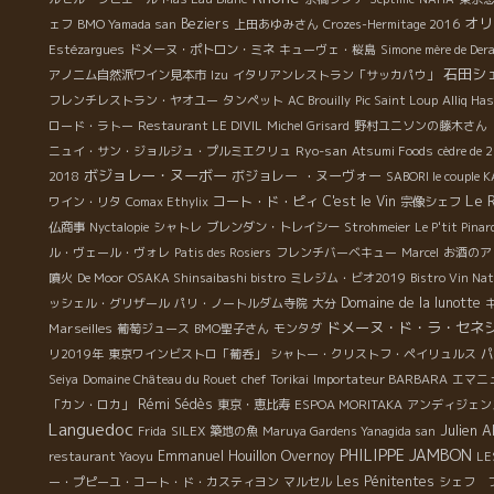
オリ
Beziers
ェフ
BMO Yamada san
上田あゆみさん
Crozes-Hermitage 2016
Estézargues
ドメーヌ・ポトロン・ミネ
キューヴェ・桜島
Simone mère de Der
石田シ
アノニム自然派ワイン見本市
Izu
イタリアンレストラン「サッカパウ」
フレンチレストラン・ヤオユー
タンペット
AC Brouilly
Pic Saint Loup
Alliq Ha
ロード・ラトー
Restaurant LE DIVIL
Michel Grisard
野村ユニソンの藤木さん
Ryo-san
ニュイ・サン・ジョルジュ・プルミエクリュ
Atsumi Foods
cèdre de 
ボジョレー・ヌーボー
ボジョレー ・ヌーヴォー
2018
SABORI le couple
Le 
コート・ド・ピィ
C'est le Vin
ワイン・リタ
Comax Ethylix
宗像シェフ
仏商事
Nyctalopie
シャトレ
ブレンダン・トレイシー
Strohmeier
Le P'tit Pinar
ル・ヴェール・ヴォレ
Patis des Rosiers
フレンチバーベキュー
Marcel
お酒のア
噴火
De Moor
OSAKA Shinsaibashi bistro
ミレジム・ビオ2019
Bistro Vin Na
Domaine de la lunotte
ッシェル・グリザール
パリ・ノートルダム寺院
大分
ドメーヌ・ド・ラ・セネ
Marseilles
葡萄ジュース
BMO聖子さん
モンタダ
パ
リ2019年
東京ワインビストロ「葡呑」
シャトー・クリストフ・ペイリュルス
Seiya
Domaine Château du Rouet
chef Torikai
Importateur BARBARA
エマニ
Rémi Sédès
「カン・ロカ」
東京・恵比寿
ESPOA MORITAKA
アンディジェン
Languedoc
Julien A
Frida
SILEX
築地の魚
Maruya Gardens Yanagida san
PHILIPPE JAMBON
Emmanuel Houillon Overnoy
restaurant Yaoyu
LE
Les Pénitentes
ー・プピーユ・コート・ド・カスティヨン
マルセル
シェフ 