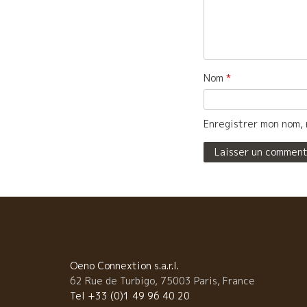
Nom
*
Enregistrer mon nom, 
Oeno Connextion s.a.r.l.
62 Rue de Turbigo, 75003 Paris, France
Tel +33 (0)1 49 96 40 20