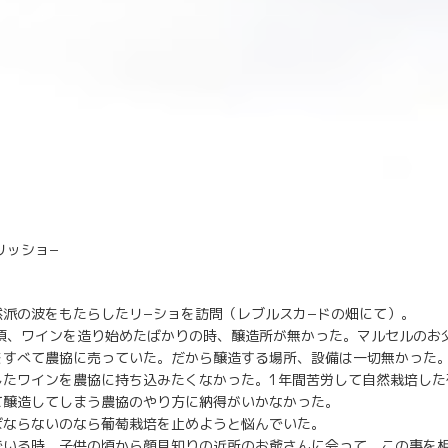
リッショ−
然派の波をもたらしたリ−ショを訪問（レブルスカ−ドの畑にて）。
の頃、ワインを造り始めたばかりの時、醸造所が無かった。マルセルのお
をすべて農協に売っていた。だから醸造する場所、設備は一切無かった
したワインを農協に持ち込みたくなかった。1年間苦労して自然栽培した
て醸造してしまう農協のやり方に納得がいかなかった。
ばならないのなら葡萄栽培を止めようと悩んでいた。
でいる時、子供の頃から顔見知りの近所のお爺さんに会って、この事を