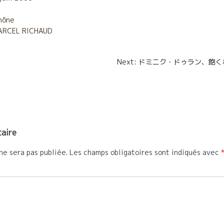
t
hône
ARCEL RICHAUD
a
g
n
Next: ドミニク・ドゥラン、飽
e
r
aire
ne sera pas publiée.
Les champs obligatoires sont indiqués avec