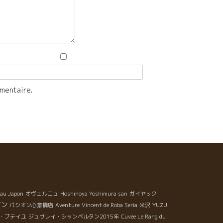
mmentaire.
au Japon
オヴェルニュ
Hoshinoya Yoshimura san
ガイヤック
イン
YUZU
パシオン心斎橋店
Aventure
Vincent de Roba Seria
米沢
・ブテイユ
ジュヴレイ・シャンベルタン2015年
Cuvee Le Rang du