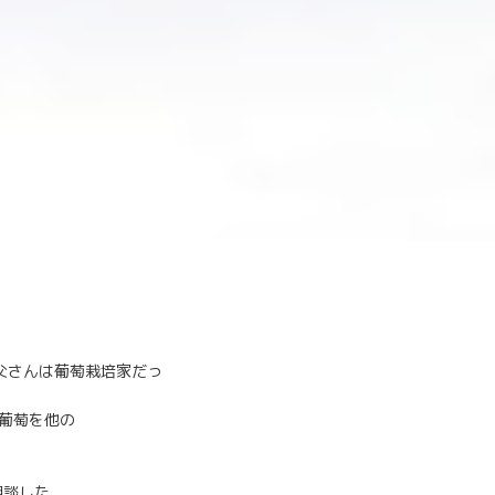
父さんは葡萄栽培家だっ
。
葡萄を他の
相談した。