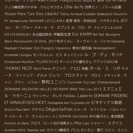
クレール・リショー
Axel Prϋfer
宮本
François Ecot
中山さん
son fils Pierre
Côte du Py
ジュラ醸造家のかがみ・けんじろうさん
世界ピノ・ノワール会議
Alsace Foire "Les Vins Libérés"
Ebisu
Arnaud Combier
Kobayashi Yasuhiro
ボジ
M. Yanaginuma
DOMAINE LES CLAPAS
思想
東京・世田谷区・ナカモトさん
ョレ・ヌーヴォー
ドメーヌ・デ・カプリエ
ル・クロ・デ・トレイユ
LA CAVE
Eric KAMM
伊藤與志男
D’ESTEZARGUES
名古屋試飲会
Pet Nat
Bourgone
Blanc
Restaurant LE DIVIL
2017年ボジョレ・ヌーヴォー
ル・バトセ
Domaine
Raphael Champier
Ozil Frangins Vignerons
東京の屋形船
Développement
ル・ブ・デュ・モンド
ensemble
Canigou
モンマルトル・ビス
キュイエット
Emmanuel Houillon
パリのビストロ
オーリックの藤元さん
アブリウ2002年
THOMAS PICOT
ダール・エ・リボ
ヤニック・アミロ
ドメ
Petit Pierre
移動
ジュリ・ブロスラン
ーヌ・フィリップ・デルメ
ラ・グロス・ナディンヌ・ヴ
野村ユニソン
ァン・ブラン・リコルー
Cuisinier Yuji san
Chateaubriand
エマニュエ
DOMAINE VALENTIN VALLES
NO NAME WINE
Mas Lau 2013
ル・ラセーニュ
Lapierre
DOMAINE FREDERIC
ヴァンサン・ガレタ
FOODAL
ビオディナミ栽培
ET ARNAUD GESCHICKT
Kanagawa ken Fujisawa shi
Dégustation
Bistro Paul Bert
マテウス
ドメーヌ・ラファエル・バルトゥッ
チ
ドメーヌ・ド・ヴェルシャン
A L’HOMME SAUVAGE
BMO聖子さん
東京銀座
Mas Lau
シャトー・エグイユ
Huitres et blanc
クロス・ロード社の有馬さん
Aurélien Petit
Takema-san
カウゾン醸造元
パリレストラン・奏で
ジャン・ミッシ