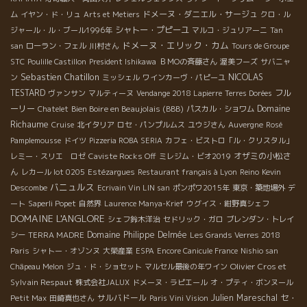
ドメーヌ・ダニエル・サージュ
ム
イヤン・ド・リュ
Arts et Metiers
クロ・ル
シャトー・プピーユ
ジャール・ル・ブール1996年
マルコ・ジュリアーニ
Tan
ドメーヌ・エリック・カム
san
ローラン・フェル
川村さん
Tours de Groupe
STC
Poulille Castillon
President Ishikawa
ＢＭОの斉藤さん
渥美フーズ
サバニャ
Sebastien Chatillon
NICOLAS
ン
ミッシェル
ワインカーヴ・パピーユ
TESTARD
フル
ヴァンサン
マルティーヌ
Vendange 2018 Lapierre
Terres Dorées
Domaine
ーリー
Bien Boire en Beaujolais (BBB)
Chatelet
パスカル・ショワム
Richaume
Cruise
北イタリア
ロセ・パンプルムス
ユウジさん
Auvergne
Rosé
Pamplemousse
ドイツ
Pizzeria ROBA SERIA
カフェ・ビストロ「ル・クリスタル」
オザミの小松さ
レミー・スリエ ロゼ
Caviste Rocks Off
ミレジム・ビオ2019
ん
レカール lot 0205
Estézargues
Restaurant français à Lyon
Reino
Kevin
バニュルス
Descombe
Ecrivain Vin LIN san
ポンポワ2015年
東京・築地場外
デ
ート
Saperli Popet
自然界
Laurence Manya-Krief
ウグイス・紺野真シェフ
DOMAINE L'ANGLORE
シェフ鈴木洋治
セドリック・ガロ
ブレンダン・トレイ
Domaine Philippe Delmée
シー
TERRA MADRE
Les Grands Verres 2018
Paris
シャトー・オゾンヌ
大榮産業
ESPA
Encore Canicule France
Nishio san
Olivier Cros et
Châpeau Melon
ジュ・ド・ショセット
マルセル最後の年ワイン
Sylvain Respaut
株式会社JALUX
ドメーヌ・ラピエール
オ・プティ・ボンヌール
サルバドール
Julien Mareschal
セ・
Petit Max
田崎真也さん
Paris Vini Vision