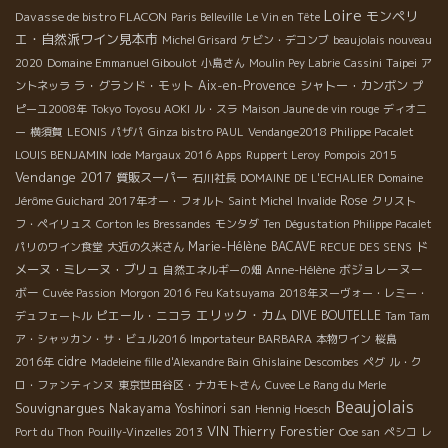
Loire
モンペリ
Davasse de bistro FLACON
Paris Belleville
Le Vin en Tête
エ・自然派ワイン見本市
Michel Grisard
ケビン・デコンブ
beaujolais nouveau
Taipei
2020
Domaine Emmanuel Giboulot
小島さん
Moulin Pey Labrie
Cassini
ア
ラ・グランド・モット
Aix-en-Provence
シャトー・カンボン
ントネッラ
プ
ピーユ2008年
Tokyo Toyosu AOKI
ル・スラ
Maison Jaune de vin rouge
ディオニ
ー
横須賀
LEONIS
パザパ
Ginza bistro PAUL
Vendange2018 Philippe Pacalet
LOUIS BENJAMIN
Iode
Margaux 2016
Apps
Ruppert Leroy
Pompois 2015
Vendange 2017
質販スーパー
石川社長
DOMAINE DE L'ECHALIER
Domaine
Rose
Jérôme Guichard
2017年オー・フォルト
Saint Michel
Invalide
クリスト
フ・ペイリュス
Corton les Bressandes
モンタダ
Ten
Dégustation Philippe Pacalet
Marie-Hélène BACAVE
ド
パリのワイン食堂
大近の久米さん
RECUE DES SENS
メーヌ・ミレーヌ・ブリュ
ボジョレーヌー
自然エネルギーの畑
Anne-Hélène
ボー
Cuvée Passion
Morgon 2016
Feu Katsuyama
2018年ヌーヴォー・レミー・
エリック・カム
ピエール・ニコラ
DIVE BOUTELLE
デュフェートル
Tam Tam
ア・シャッカン・サ・ビュル2016
Importateur BARBARA
本物ワイン
桜島
cidre
2016年
Madeleine fille d'Alexandre Bain
Ghislaine Descombes
ペグ
ル・ク
ロ・ファンティンヌ
東京世田谷区・ナカモトさん
Cuvee Le Rang du Merle
Beaujolais
Souvignargues
Nakayama Yoshinori san
Hennig Hoesch
VIN
Thierry Forestier
Port du Thon
Pouilly-Vinzelles 2013
Ooe san
ペシコ
レ