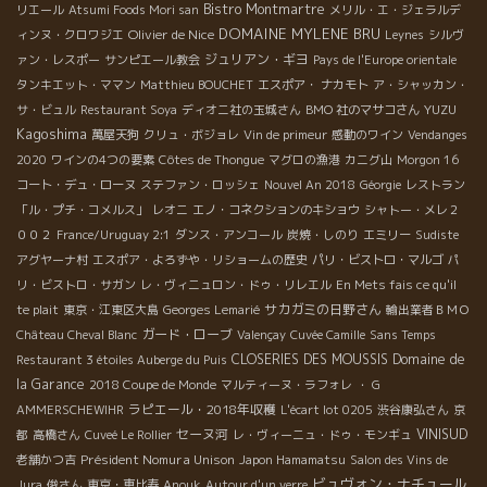
Bistro Montmartre
リエール
Atsumi Foods Mori san
メリル・エ・ジェラルデ
DOMAINE MYLENE BRU
Olivier de Nice
ィンヌ・クロワジエ
Leynes
シルヴ
ジュリアン・ギヨ
ァン・レスポー
サンピエール教会
Pays de l'Europe orientale
タンキエット・ママン
Matthieu BOUCHET
エスポア・ ナカモト
ア・シャッカン・
YUZU
サ・ビュル
Restaurant Soya
ディオニ社の玉城さん
BMO 社のマサコさん
Kagoshima
萬屋天狗
クリュ・ボジョレ
Vin de primeur
感動のワイン
Vendanges
2020
ワインの4つの要素
Côtes de Thongue
マグロの漁港
カニグ山
Morgon 16
コート・デュ・ローヌ
ステファン・ロッシェ
Nouvel An 2018
Géorgie
レストラン
「ル・プチ・コメルス」
レオニ
エノ・コネクションのキショウ
シャトー・メレ２
００２
France/Uruguay 2:1
ダンス・アンコール
炭焼・しのり
エミリー
Sudiste
アグヤーナ村
エスポア・よろずや・リショームの歴史
パリ・ビストロ・マルゴ
パ
リ・ビストロ・サガン
レ・ヴィニュロン・ドゥ・リレエル
En Mets fais ce qu'il
サカガミの日野さん
te plait
東京・江東区大島
Georges Lemarié
輸出業者ＢＭＯ
ガード・ローブ
Château Cheval Blanc
Valençay
Cuvée Camille
Sans Temps
CLOSERIES DES MOUSSIS
Domaine de
Restaurant 3 étoiles Auberge du Puis
la Garance
2018 Coupe de Monde
マルティーヌ・ラフォレ
・ G
ラピエール・2018年収穫
AMMERSCHEWIHR
L'écart lot 0205
渋谷康弘さん
京
セーヌ河
VINISUD
都
高橋さん
Cuveé Le Rollier
レ・ヴィーニュ・ドゥ・モンギュ
Président Nomura Unison
老舗かつ吉
Japon Hamamatsu
Salon des Vins de
ビュヴォン・ナチュール
Jura
俊さん
東京・恵比寿
Anouk
Autour d'un verre