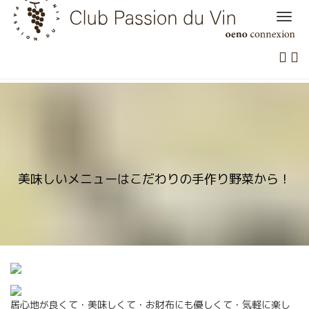
Skip
to
content
美味しいメニューはこだわりの手作り野菜から！
居心地が良くて・美味しくて・お財布にも優しくて・気軽に楽し