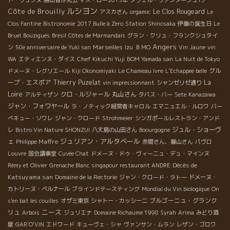
ルシヨン
Côte de Brouilly
Le Clos Rougeard
アスカさん
orgamic
Le
Clos Fantine
Bistronomie
2017 Bulle à Zero
Station Shinosaka
伊藤の誕生日
Le
Bruel
Bouzigues
Bresil
Côtes de Marmandais
グラン・クリュ・フランクシュタイ
Angers
Marseilles
ン
50e anniversaire de Yuki san
Izu
ＢＭО
Vin Jaune
vin
WA
エティエンヌ・ダイス
Chef Kikuchi Yuji
BOM Yamada san
La Nuit de Tokyo
グル
ドメーヌ・レグリエール
Kiji Okonomiyaki
Le Chameau Ivre
L'Echappee belle
ープ・エスポア
Thierry Puzelat
La
vin impressionnant
シャンゼリゼ通り
Loire
クロ・ルジャール
丸山さん
アルティザン
タパス・バー
Sete
Kanazawa
ジャン・フォワヤール
ラ・ノティック経営者キャロル
エマニュエル・ルロワ
バー
ベキュー・ソワレ
ジャン・クロード
Strohmeier
シンガポールレストラン・アンド
ジュル・ショーヴ
レ
Bistro Vin Nature SHONZUI
八丈島の山田さん
Boourgogne
ジュリアン・アルタベール
ェ
Philippe Maffre
赤間さん、藤山さん
パヴロ
Louvre
国会議事堂
Cuvée Chat
ドメーヌ・ドゥ・ヴィーニュ・デュ・マインヌ
Décès de
Rémy et Olivier
Grenache Blanc
singapour restaurant ANDRE
Katsuyama san
Domaine de la Rectorie
ジャン・クロード・ラトー
ドメーヌ・
カトリーヌ・ベルナール
ブラインドテースティング
Mondial du Vin biologique
On
ブルゴーニュ・グランク
s'en bat les couilles
オザミ東京
シャトー・カッシーニ
ニース
リュ
Arbois
ジュリエナ
Domaine Richaume 1998 Syrah
Arima
みどり酒
屋
GAR'O'VIN
エドワード
キューヴェ・シャ
ヴァンサン・ムラン
レザン・ゴロワ