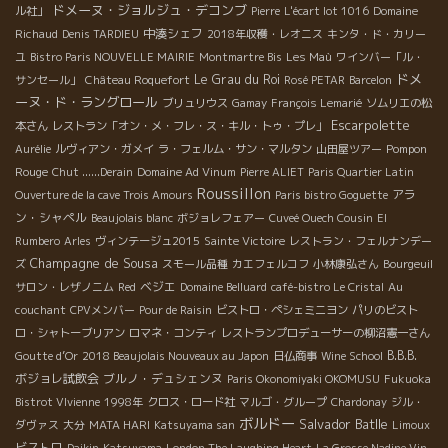
ドメーヌ・ジョルジュ・デコンブ
ル社」
Pierre
L'écart lot 1016
Domaine
中湊シェフ
Richaud
Denis TARDIEU
2018年収穫・レオニス
キンタ・ド・カリー
ユ
Bistro Paris NOUVELLE MAIRIE
Montmartre Bis
Les Maù
ワインバー「ル・
ドメ
Le Grau du Roi
サンセール」
Château Roquefort
Rosé PETAR
Barcelon
ーヌ・ド・ラングロール
ブリュリウス
Gamay
François Lemarié
ソムリエの松
Escarpolette
本さん
レストラン「オン・メ・フレ・ス・キル・トゥ・プレ」
Pompon
Aurélie
ルヴィアン・ガメイ
ラ・フェルム・サン・マルタン
山田屋ツアー
Rouge
Chut ......Derain
Domaine Ad Vinum
Pierre ALIET
Paris Quartier Latin
Roussillon
アラ
Ouverture de la cave Trois Amours
Paris bistro Goguette
ン・シャペル
Beaujolais blanc
ボジョレフェアー
Cuveé Ouech Cousin
El
Rumbero
Arles
ヴィンテージュ2015
Sainte Victoire
レストラン・フェルナンデー
Champagne de Sousa
ズ
スモール品種
カエフェルコフ
小林康弘さん
Bourgeuil
ベジエ
サロン・レザノニム
Red
Domaine Belluard
café-bistro Le Cristal
Au
couchant
CPVメンバー
Pour de Raisin
ビストロ・ペシェミニヨン
パリのビスト
ロ・シャトーブリアン
ロマネ・コンティ
レストランプロデューサーの柳沼憲一さん
B.B.B.
Goutte d’Or
2018 Beaujolais Nouveaux au Japon
日仏商事
Wine School
ボジョレ試飲会
ブルノ・デュシェンヌ
Paris Okonomiyaki OKOMUSU
Fukuoka
Bistrot VIvienne
1998年
クロス・ロード社
マルゴ・グループ
Chardonay
ジル・
ボルドー
Salvador Batlle
ダヴァス
大分
MATA HARI
Katsuyama san
Limoux
ビストロ
Daikin
Katsuyama
London The Laughing Heart
La Grosse Nadine Vin