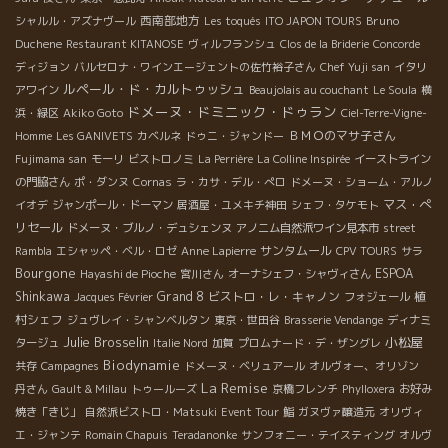
西南部地方
Bruno
シャルル・アズナヴール
Les toqués
ITO JAPON TOURS
Duchene
Restaurant KITANOSE
ヴィルフランシュ
Clos de la Briderie
Concorde
ディジョン
バルセロナ・ワインエージェントの佐竹裕子さん
Chef Yuji san
イタリ
ルペール・ド・カルトゥッシュ
アワイン
Beaujolais au couchant
Le Soula
横
ドメーヌ・ドミニック・ドゥラン
浜・緑区
Akiko Goto
Ciel-Terre-Vigne-
ＢＭＯのマサ子さん
Homme
Les GANIVETS
カベルネ
ドゥニ・ジャンドー
Fujimama san
モーリ
ビストロノミ
La Perrière
La Colline Inspirée
イーストライン
の門脇さん
ポ・ダンヌ
Cornas
ラ・カサ・デル・ぺロ
ドメーヌ・ショーム・アルノ
マス・ぺ
イオデ
ジャンポール・ドーマン
居酒屋・ユメキチ神田
シェフ・タケモト
リセール
ドメーヌ・ブルノ・デュシェンヌ
アノニム自然派ワイン見本市
street
サンタムール
Rambla
エシャッペ・ベル・ロゼ
Anne Lapierre
CPV TOURS
サラ
Bourgone
ESPOA
Hayashi de Pioche
宮川さん
オーナシェフ・シャヴィさん
Shinkawa
Grand 8
ビストロ・レ・キャノン
植
Jacques Février
フォジェール
村シェフ
ジュヴレイ・シャンベルタン
東京・世田谷
Brasserie Vendange
ディナミ
Julie Brosselin
小松屋
タージュ
Italie Nord
加賀
プロムナード・デ・ザングレ
Biodynamie
共存
Campagnes
ドメーヌ・ベリュアール
オルヴォー、オリゾン
La Remise
丹さん
Gault & Millau
トゥールーズ
京橋フレンチ
Phylloxera
お好み
焼き「きじ」
自然派ビストロ・Matsuki
Event Tour
鮨
ガヌヴァ醸造元
オリヴィ
エ・ジャンテ
Romain Chapuis
Teradanonke
サンフォニー・テイスティング
オルヴ