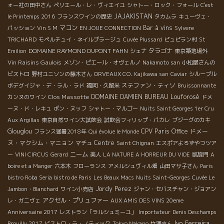
ォー社の田中さん
ペリエール・レ・ヴィエイユ
シャトー・ロック・フォール
C'est
JAJAKISTAN
le Printemps 2016
フランスワインの歴史
タカムラ
キューヴェ・
マコン
Bar à vins
パッション
Vin S M
EN JOUE CONNECTION
Sylvere
TRICHARD
モペルチュイ・ネイルプラージュ
Cuvée Plussard
ピュピラン村
St
DOMAINE RAYMOND DUPONT FAHN
タラゴナ
Emilion
シェナ
東京築地場外
Vin Raisins Gaulois
メゾン・ピエール・オヴェルノ
Nakamoto san
小松屋さんの
ビストロ
野村ユニソンの藤木さん
ORVEAUX CO.
Kajikawa san
Caviar
シルーブル
ステファン・ティソ
ボデグイジャ・デ・ラル・ラド
福岡・久留米
Bruissonnante
Clos Massotte
DOMAINE DAMIEN BUREAU
Louforosé
カンヌのワイン
ドメ
ーヌ・ド・レキュ
ポン・ヌッフ
シャトー・マルゴー
Nuits Saint Georges 1er Cru
Aux Argillas
東京自然ワイン大試飲会
試飲会フィリップ・パカレ
ブジーグのカキ
Glouglou
CPV Paris Office
ドメー
フランス猛暑2018年
Qui évolue le Monde
ヌ・マクシム・マニョン
Centre
マチュ
Saint Chignan
エスポアよろずやつツア
ニーム
ー
VINI CIRCUS
Gerard
美人
LA NATURE A HORREUR DU VIDE
凱旋門
A
boire et a Manger
六本木
フローランス
アメルシュヴィル畑
山田マサ子さん
Paris
bistro Roba Seria
bistro de Paris
Les Beaux Macs
Nuits Saint-Georges
Cuvée Le
Jordy Perez
Jambon・Blanchard
ワイン小売店
ジャン・セバスチャン・ジョアン
アクセル・プリュファー
レ・ガニヴェ
AUX AMIS DES VINS 20eme
Anniversaire 2017
レストラン「ラルシュミーユ」
Importateur
Denis Deschamps
Ivo Ferreira
Brouilly 2017
ビストロ・ラ・ノティック
Tokyo Nakano
竹澤さん