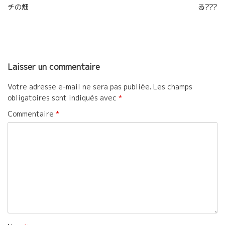
チの畑
る???
de
o
r
e
l’article
k
r
Laisser un commentaire
Votre adresse e-mail ne sera pas publiée.
Les champs
obligatoires sont indiqués avec
*
Commentaire
*