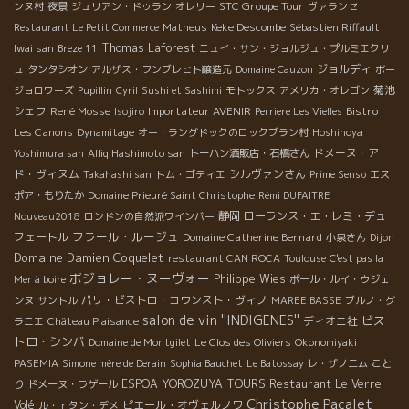
STC Groupe Tour
ンヌ村
夜景
ジュリアン・ドゥラン
オレリー
ヴァランセ
Keke Descombe
Restaurant Le Petit Commerce
Matheus
Sébastien Riffault
Thomas Laforest
Iwai san
Breze 11
ニュイ・サン・ジョルジュ・プルミエクリ
ジョルディ
ュ
タンタシオン
アルザス・フンブレヒト醸造元
Domaine Cauzon
ボー
菊池
ジョロワーズ
Pupillin
Cyril
Sushi et Sashimi
モトックス
アメリカ・オレゴン
シェフ
René Mosse
Importateur AVENIR
Bistro
Isojiro
Perriere Les Vielles
Les Canons
Dynamitage
オー・ラングドックのロックブラン村
Hoshinoya
ドメーヌ・ア
Yoshimura san
Alliq Hashimoto san
トーハン酒販店・石橋さん
ド・ヴィヌム
シルヴァンさん
Takahashi san
トム・ゴティエ
Prime Senso
エス
ポア・もりたか
Domaine Prieuré Saint Christophe
Rémi DUFAITRE
静岡
ローランス・エ・レミ・デュ
Nouveau2018
ロンドンの自然派ワインバー
フラール・ルージュ
フェートル
Domaine Catherine Bernard
小泉さん
Dijon
Domaine Damien Coquelet
restaurant CAN ROCA
Toulouse
C'est pas la
ボジョレー・ヌーヴォー
Philippe Wies
Mer à boire
ポール・ルイ・ウジェ
パリ・ビストロ・コワンスト・ヴィノ
ンヌ
サントル
MAREE BASSE
ブルノ・グ
salon de vin ''INDIGENES''
ビス
ディオニ社
ラニエ
Château Plaisance
トロ・シンバ
Domaine de Montgilet
Le Clos des Oliviers
Okonomiyaki
PASEMIA
Simone mère de Derain
Sophia Bauchet
Le Batossay
レ・ザノ二ム
こと
ESPOA YOROZUYA TOURS
Restaurant Le Verre
り
ドメーヌ・ラゲール
Christophe Pacalet
Volé
ピエール・オヴェルノワ
ル・ｒタン・デメ