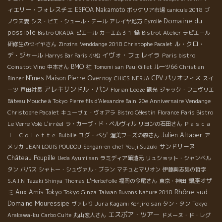
ィエリー・フォレスチエ
ESPOA Nakamoto
ボッケリア市場
canicule 2018
ブ
Domaine du
ノワ夫妻
シス・ピエ・シュール・テール
アレイヤ地方
Eyrolle
possible
Bistro OKADA
ピエール
カーエム３１
鍋
Bistrot Atelier
ラピエール
ル・クロ・
研修生のセイヤさん
Zinzins
Venddange 2018 Christophe Pacalet
イヴォ・フェレイラ
デ・ジャール
Paris bistro
Harrys Bar Paris
小松
Coinstot Vino
BMO 社
中本さん
Tomomi san
Paul Gillet
ルーツ66
Christian
Nîmes
Maison Pierre Overnoy
CPV パリオフィス
Binner
CHICS
NERJA
スイ
アレキサンドル・バン
ーツ
戸田社長
Florian Looze
観光
ジャック・フェヴリエ
Bâteau Mouche à Tokyo
Pierre fils d'Alexandre Bain
20e Anniversaire Vendange
Christophe Pacalet
キューヴェ・ヴォアラ
Bistro Célestin
Florance
Paris Bistro
L'irréel
Le Verre Volé
ラ・カーヴ・ド・ベルヴィル
リヨンの石田さん
Ｐａｓｃａ
Julien Altaber
ユグ・べゲ
ｌ Ｃｏｌｅｔｔｅ
Bulbille
渥美フーズの森さん
ア
サンドリーヌ
メリカ
JEAN LOUIS POUDOU
Sengan-en
chef Youji Suzuki
Château Poupille
Ueda Ayumi san
ラミディア醸造元
リュショット・シャンベル
タン
ババス
シャトー・シュヴァル・ブラン
マチュとマリオン
伊藤與志男の哲学
銀座オザ
S.A.I.N
Tazaki Shinya
Thomas
L'Herbefolle
福岡の今尾さん
東京・神田
Rhône sud
ミ
Aux Amis Tokyo
Tokyo Ginza
Taiwan Buvons Nature 2018
Domaine Mouressipe
Jura Kagami Kenjiro san
ヴァレり
タン・タン
Tokyo
エスポア・ツアー
Arakawa-ku
Carbo Culte
丸山宏人さん
ドメーヌ・ド・レグ