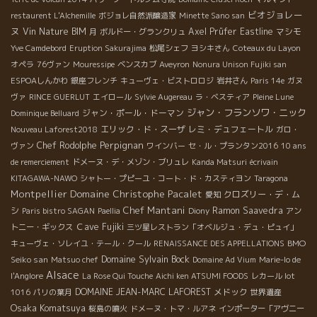
ビオジョレー
restaurent L'Alchemille
ボジョレ自然派醸造家
Minette Sano san
ヌ
Vin Nature BIM
Axel Prüfer
Eastline
マシモ
月
ボルドー・グランクリュ
Yve Camdebord
Eruption Sakurajima
松尾シェフ
ヨシキさん
Coteaux du Layon
オペラ
76ヴァン
Mouressipe
ベンスカブ
Aveyron
Nonura Unison Fujiki san
ESPOAしんかわ
銀座フレンチ
キューヴェ・ビストロロジ
岩井さん
Paris 14e
ガヌ
ヴァ
RINCE GUERLUT
エイロール
Sylvie Augereau
ラ・ベスティア
Pleine Lune
ジャン・フランソワ・ニック
ジャン・ポール・ドーマン
Dominique Belluard
エリック・ド・スーザ
レミ・デュフェートル
Nouveau Laforest2018
ガロ・
Perpignan
Chef Rodolphe
ヴァン
ワインバー
セ・ル・プランタン2016
10 ans
de remerciement
ドメーヌ・デ・メゾン・ブリュレ
Kanda Matsuri
écrivain
KITAGAWA-NAWO
シャトー・プピーユ・コート・ド・カスティヨン
Taragona
Domaine Christophe Pacalet
Montpellier
クロズリー・デ・ム
愛知
Chef Mantani
シ
Ramon Saavedra
Paris bistro SAGAN
Paellia
Diony
アン
Ｃave Fujiki
トニー・ギックス
三ツ星レストラン「オベルジュ・デュ・ピュイ」
BMO
キューヴェ・ソレイユ・テール・クール
RENAISSANCE DES APPELLATIONS
Domaine Sylvain Bock
Seiko san
Matsuo chef
Domaine Ad Vium
Marie-lo de
Alsace
l'Anglore
La Rose Qui Touche
Aichi ken ATSUMI FOODS
レカール lot
DOMAINE JEAN-MARC LAFOREST
メドック
1016
パリの葉月
世界遺産
Osaka Komatsuya
桜島の噴火
ドメーヌ・トマ・ルアネ
インポーター「アヴニー