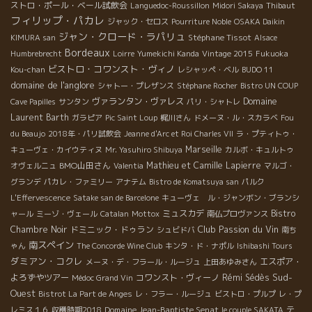
ストロ・ポール・ベール試飲会
Languedoc-Roussillon
Midori Sakaya
Thibaut
フィリップ・パカレ
ジャック・セロス
Pourriture Noble
OSAKA Daikin
ジャン・クロード・ラパリュ
Stéphane Tissot
KIMURA san
Alsace
Bordeaux
Humbrebrecht
Loirre
Yumekichi Kanda
Vintage 2015
Fukuoka
ビストロ・コワンスト・ヴィノ
Kou-chan
レシャッペ・ベル
BUDO 11
domaine de l'anglore
シャトー・プレザンス
Stéphane Rocher
Bistro UN COUP
ヴァランタン・ヴァレス
Domaine
Cave Papilles
サンタン
パリ・シャトレ
Laurent Barth
ガラピア
Pic Saint Loup
梶川さん
ドメーヌ・ル・スカラベ
Fou
du Beaujo
2018年・パリ試飲会
Jeanne d'Arc et Roi Charles VII
ラ・プティトゥ・
Marseille
キューヴェ・カイウティヌ
Mr. Yasuhiro Shibuya
カルボ・キュルトゥ
BMO山田さん
Mathieu et Camille Lapierre
オヴェルニュ
Valentia
マルゴ・
グランデ
パカレ・ファミリー
アナテム
Bistro de Komatsuya san
パルク
L'Effervescence
Satake san de Barcelone
キューヴェ ル・ジャンボン・ブランシ
ミュスカデ
Bistro
ャール
ミーゾ・ヴェール
Catalan
Mottox
南仏プロヴァンス
Club Passion du Vin
Chambre Noir
ドミニック・ドゥラン
シュビドバ
南ち
南スペイン
ゃん
The Concorde Wine Club
キンタ・ド・ナポル
Ishibashi Tours
ダミアン・コクレ
エスポア・
メーヌ・デ・フラール・ルージュ
上田あゆみさん
Sud-
よろずやツアー
コワンスト・ヴィーノ
Rémi Sédès
Médoc Grand Vin
Ouest
Bistrot La Part de Anges
レ・フラー・ルージュ
ビストロ・プルプ
レ・プ
Domaine Jean-Baptiste Senat
テ
レミス１６
収穫時期2018
le couple SAKATA