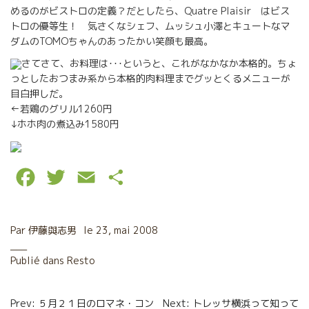
めるのがビストロの定義？だとしたら、Quatre Plaisir はビス
トロの優等生！ 気さくなシェフ、ムッシュ小澤とキュートなマ
ダムのTOMOちゃんのあったかい笑顔も最高。
さてさて、お料理は･･･というと、これがなかなか本格的。ちょ
っとしたおつまみ系から本格的肉料理までグッとくるメニューが
目白押しだ。
←若鶏のグリル1260円
↓ホホ肉の煮込み1580円
F
T
E
P
a
w
m
a
c
i
a
r
Par
伊藤與志男
le
23, mai 2008
e
t
i
t
Publié dans
Resto
b
t
l
a
Navigation
o
e
g
Prev: ５月２１日のロマネ・コン
Next: トレッサ横浜って知って