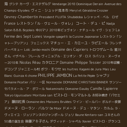
海
Vendange 2018 Dominique Derain
グシテ
カーヴ・エステザルグ
Avenue des
ヴィニ・シュッド見本市
Champs-Elysées
Meryl et Géraldine Croizier
Gevrey-Chambertin
President FUJITA
Shubidoba
レシャッペ・ベル ロゼ
コート・デュ・ピ
France
レストラン「ル・ヴェール・ヴォレ」
Nadja
La
Salon B.B.B. Bojolais
中川マリ
2018年ビュヴォン・ナチュール
イヴ・シェフ
Ferme des Sept Lunes
Vongole spagetti
la Cuisine Japonaise
レストラン「シ
マチュー・エ・カミーユ・ラピエール
ャトーブリアン」
フェニックス
フレンチ
Loïc
Domaine des Capriers
トロワザムール
星川
バーベキュー
Janbo-mochi
さん
イザベル・フレール
ヴィニョブル・エリオン・ダ・ロス
ラパリュ・ヌーヴォ
Nicolas Réau
カタロニア
Domaine Philippe Tessier
ー2018年
2018年収穫・
ボワ・モワセ
デコンブ
ジャニエール村
les huitres
Kagami de Jura
Mas Lau
PHILIPPE JAMBON
シャブリ
Blanc
Guinza 4 chome
La Petite Pépée
Domaine Picatier
パリ・一区
Normandie
DOMAINE CHRISTIAN BINNER
サンソー
Domaine Gauby
Camille Lapierre
セパラメール・ア・ボワール
Nakaminato
Tokyo Uguisudani
ビストロ・モンマルトル
Moritaka san
お好み焼き「パセミ
藤田社長
ア」
Domaine des Maisons Brulées
ワイン・ビールバー
ボルドー夜景
ドメーヌ・ローラン・バルツ
ドメーヌ・デュ・マタン・カルム
De Moor
ラ・
ヴィエイユ・ジュリアンヌのジャンポール
ジュリ
Baune Kentaro-san
ユキさんの
後藤アキ子さん
50歳の誕生会
ダヴィッド・シャペル
Xavier
ビストロ・グランユ