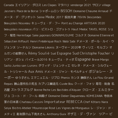
Canada
エイリアン・ダロス
Les Clapas
マタハリ
vendange 2021
サロン
village
BISSOH
Jasniers
Place de la Borse
シャポームロン
Domaine Chaume Arnaud
ド
Seine
Medoc
メーヌ・デ・グリオット
2017
坂田夫妻
76VIN
Descombes
Beaujolais Nouveau
キューヴェ・デ・フー
Pont au Change
ARTISAN
2020
beaujolais nouveaux
パリ・ビストロ・ゴグットゥ
Haut Medoc
TAVEL ROSE
シェ
フ・菊池
Hermitage
Sake japonais GONINMUSUME
コルナス
Domaine Etienne et
Sébastien Riffault
Henri Frédérique Roch
Wabi Sabi
ドメーヌ・ポール・ルイ・ウ
Domaine Léonis
ジェンヌ
ソーテルン
ヌーヴォー 2020年
ヴィリエ・モルゴン
オ
Rémy Soulié
Espagne Sud
Sud
Christophe Foucher
ルガンの紺野さん
リ
Espagne
リアン・ボシェ
バイエール2016
キューヴェ・ティボ
Brave Margo
Saito Junko san
Lurons
ダヴィデ・ジェンティエ
セレネ・ドメーヌ・シルヴェー
Aux Amis
ボジョレー・ヌ
ル・トリシャール
ドメーヌ・ジャン・モペルチュイ
ーボー
Grand
ゆう子さん
エマニュエル・ジブロ
Phenix
カンヌ
勝俣さん
La Flou
Repas
勝山晋作氏の死去
カプリエ醸造元
Cuvée Bou
クード・フォリ
寿司・刺身
名
ストラスブルグ
クローズ・エルミター
古屋
Bonne Peche
Les Bastides d'Alquier
ジュ
コート・ド・フール
串揚げ
Domaine Didier Dagueneau
KOMEZAWA
寺田本
Importateur REBECCA
家の日本酒
Chateau Cassini
Chef Kôtaro
Nara
Seiya
Bistro Atelier
Mouressipe Rosé
Les Vignes de Mongueux
レ・ジャン・ド・
オザミ・デ・ヴァン ツアー
ビ
メティエ
彫刻家の山下亮太さん
Anthony Guix