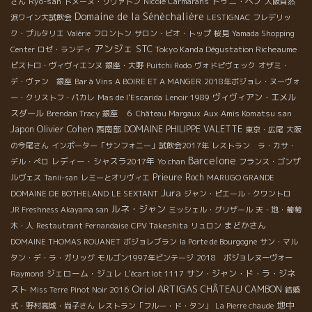
Ryo-san
ドゥニ・ペノ
さん
ドメーヌ・リヴァトン
Nicole Carmarans
大阪自然
Domaine de la Sénèchalière
派ワイン大試飲会
LESTIGNAC
フレデリッ
ク・プルタリエ
Valérie
フロントン
サロン・ビオ・トップ
桜見
Yamada Shopping
アンジェ
STC
Tokyo Kanda Dégustation Richeaume
Center
ロゼ・ランディ
ビストロ・ヴィヴィエンヌ
銀座・大野
Puitchi Rodo
ヴォドピヴェック
オザミ・
デ・ヴァン 銀座
Bar à Vins A BOIRE ET A MANGER
2018年ボジョレ・ヌーヴォ
ヴィヴィアン・エメル
ー・クリストフ・パカレ
Mas de l'Escarida
Lenoir 1989
スダール
Aux Amis Komatsu san
Brendan Tracy
銀座 ６
Château Margaux
Olivier Cohen
Japon
西南部
DOMAINE PHILIPPE VALETTE
東京・広尾
大阪
の今尾さん
インポーター「サンフォニー」試飲会2017年
レストラン ラ・カサ・
Barcelone
レディー・シャスラ2017年
デル・ぺロ
Yo chan
フランス・ゴンザ
Prieure Roch
ルヴェス
Tanii-san
レミーとオリヴィエ
MARUGO GRANDE
Jura
DOMAINE DE BOTHELAND
LE SEXTANT
ジャン・ピエール・クワントロ
ルネ・ジャン
JR Freshness Akayama san
ミッシェル・グリザール
天・地・葡萄
CPV Takeshita
まどかさん
木・人
Restautrant Fernandaise
リュロン
DOMAINE THOMAS ROUANET
ボジョレブラン
la Porte de Bourgogne
サン・マル
タン・デ・ラ・ガリッグ
モルゴン1997年ビンテージ
2018 ボジョレヌーヴォー
ジェローム・ジュレ
サン・ジャン・ド・ラ・ジネ
Raymond
L'écart lot 1117
Oriol ARTIGAS
スト
CHÂTEAU CAMBON
Miss Terre
Pinot Noir 2016
結婚
地中
式・野村高城・尚子さん
レストラン「フルー・ド・タン」
La Pierre chaude