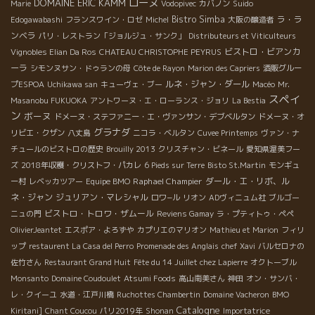
ローヌ
DOMAINE ERIC KAMM
Marie
Vodopivec
カバノン
Suido
Bistro Simba
ラ・ラ
Edogawabashi
フランスワイン・ロゼ
Michel
大阪の醸造者
ンベラ
パリ・レストラン「ジョルジュ・サンク」
Distributeurs et Viticulteurs
ビストロ・ビアンカ
Vignobles Elian Da Ros
CHATEAU CHRISTOPHE PEYRUS
ーラ
シモンヌサン・ドゥランの母
Côte de Rayon
Marion des Capriers
酒販グルー
ルネ・ジャン・ダール
プESPOA
Uchikawa san
キューヴェ・ブー
Macéo
Mr.
スペイ
Masanobu FUKUOKA
アントワーヌ・エ・ローランス・ジョリ
La Bestia
ン
ボーヌ
ドメーヌ・ステファニー・エ・ヴァンサン・デブベルタン
ドメーヌ・オ
グラナダ
リビエ・クザン
八丈島
ニコラ・ベルタン
Cuvee Printemps
ヴァン・ナ
チュールのビストロの歴史
Brouilly 2013
クリスチャン・ビネール
愛知県渥美フー
ズ
2018年収穫・クリストフ・パカレ
6 Pieds sur Terre
Bisto St.Martin
モンギュ
Raphael Champier
ダール・エ・リボ、ル
ー村
レベッカツアー
Equipe BMO
ネ・ジャン
ジュリアン・マレシャル
ロワ−ル
リオン
ADヴィニュム社
ブルゴー
ビストロ・トロワ・ザムール
ニュの門
Reviens Gamay
ラ・プティトゥ・ペペ
OlivierJeantet
エスポア・よろずや
カプリエのマリオン
Mathieu et Marion
フィリ
ップ
restaurent La Casa del Perro
Promenade des Anglais
chef Xavi
バルセロナの
佐竹さん
Restaurant Grand Huit
Fête du 14 Juillet chez Lapierre
オクトーブル
Monsanto
Domaine Coudoulet
Atsumi Foods
高山南美さん
神田
オン・サンバ・
レ・クイーユ
水道・江戸川橋
Ruchottes Chambertin
Domaine Vacheron
BMO
Catalogne
Kiritani]
Chant Coucou
パリ2019年
Shonan
Importatrice