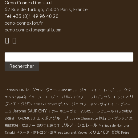
Oeno Connextion s.a.r.l.
62 Rue de Turbigo, 75003 Paris, France
Tel +33 (0)1 49 96 40 20
oeno-connexion.fr
oeno.connexion@gmail.com
Rechercher :
Ecrivain LIN
レ・グラン・ヴェール
Une île
ルージュ・フイユ・ド・ポール・ウジ
オリ
ェンヌ1994年
ドメーヌ・エロディ・バルム
アンリー・フレデリック・ロック
ヴィエ・クザン
Comax Ethylix
ポワン・ジェ
カリニャン・ヴィエイユ・ヴィー
Jerome SAURIGNY
ニュ
チボー
キューヴェ マルセル・ラピエール
パリのお好
エスポアグループ
旅行
み焼き OKOMUSU
Jus de Chausette
ラ・プラッツ
東
ブルノ・シュレール
京試飲会・セミナー
売り手と造り手
Mariage de Nomura
スリエ400年記念
Takaki
ドメーヌ・ポトロン・ミネ
restaurant Yaoyu
Frère