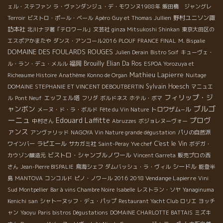
ェル・ステファン
ラ・ヴァンダンジュ・デ・モワンヌ1988年
飯田橋 ジャングレ
野村ユニソン諏
Terroir
ビストロ・ポール・ベール
Apéro
Guy et Thomas Jullien
訪本社
北川ナヲ著「テロワール」文芸社
ginza Mitsukoshi Shinkan
東京大田区の
エスポアかまたや
ダンス・アンコール2016
PLOUF
FRANCE FINAL
M. Bispalie
DOMAINE DES FOULARDS ROUGES
Julien Derain
Bistro Soif
キューヴェ・
福岡
Brouilly
Elian Da Ros
ル・ラン・デュ・メルル
ESPOA Yorozuya et
Mathieu Lapierre
Richeaume Histoire
Anathème
Konno de Organ
Nuitage
Sylvain Hoesch
DOMAINE STEPHANIE ET VINCENT DEBOUTBERTIN
マニュエ
フィリップ・ジ
エッフェル塔
ル
Pont Neuf
フリダ
ボルドネス
ホテル・ボマ
ブルゴ
ャンボン
トロワザム−ル
メーヌ・ド・ラ・ボルド
Fête du Vin Nature
ーニュ
Edouard Laffitte
プロヴ
中村さん
Abruzzes
ボジョレヌーヴォー
ァンス
アンヴァリッド
NAGOYA Vin Nature grande dégustation
パリの自然派
ラピエール
C'est le Vin
ワインバー
サカガミ社
Saint-Peray
Yve chef
ボデガ・
ビストロ・シャンブルノワール
カウゾン醸造元
Vincent Garreta
販売プロの西
シードル
さん
Jean-Pierre BISPALIE
鳥海シェフ
ダムバッシュ・ラ・ヴィル
能登半
2018 Vendange Lapierre
島
MANTOVA
コンコルド
ピノ・ノワール 2016
Vini
Sud Montpellier
Bar à vins Chambre Noire
Isabelle
レストラン・ソヤ
Yanaginuma
Kenichi san
シャトーヌッフ・デュ・パップ
Restaurant Yacht Club
ロリエ
ヨッチ
ャン
Yaoyu
Paris bistros Dégustations
DOMAINE CHARLOTTE BATTAIS
ミズキ