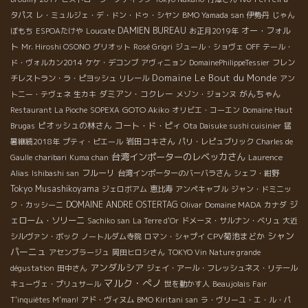
タパス
レ・ミュルジェ・デ・ドン・ドゥ・シヤン
BMO Yamada san
伊勢丹
じゃん
DAMIEN BUREAU
オー・フォル
ぼもち
ESPOAたけや
Loucate
お正月2019年
ト
Mr. Hiroshi OSONO
グリオット
Rosé Grigri
ジュール・ショヴェ
OFF
テール・
ド・ヴォルカン2014
ケケ・デコンブ
アヴィニョン
DomainePhilippeTessier
フレン
Domaine Le Bout du Monde
チレストラン・ラ・ピヨッシュ
リレール
アン
ダミアン・コクレー
がんちゃん
トニー・テヴェネ
生カキ
メゾン・ジョンヌ
GOTO Akiko
Restaurant La Pioche
SOPEXA
オリビエ・コーエン
Domaine Haut
ピオッシュの林さん
コート・ド・ピィ
Brugas
Ota Daisuke sushi cuisinier
猛
岩田コキさん
暑継続2018年
プティ・ピエール
パリ・レピュブリック
Charles de
台湾インポーターのレベッカさん
Gaulle
charibari
Kuma chan
Laurence
フルーリ
Alias
Ishibashi san
台湾インポーターのバーバラさん
シェフ・紺野
Tokyo Musashikoyama
ジェロボアム
恵比寿
アンペキャブル
ジャン・ドミニッ
DOMAINE ANDRE OSTERTAG
ジ
ク・カッシーニ
Olivar
Domaine MADA
カナダ
ェローム・ソリーニ
Sachiko san
La Terre d'Or
ドメーヌ・サルナン・ベリュ
大近
シャン
CPV菊池まどか
シルヴァン・ボック
ノートルダム寺院
ロマン・シャプイ
パーニュ
アセンブラージュ
岡田ヒロシさん
TOKYO Vin Nature grande
アンダルシア
dégustation
田中さん
ジェイ・アール・フレッシュネス・リテール
マルク・ぺノ
キューヴェ・プリュサール
世を動かす人
Beaujolais Fair
T'inquiètes M'man!
アド・ヴィヌム
BMO Kiritani san
ラ・ヴリーユ・エ・ル・パ