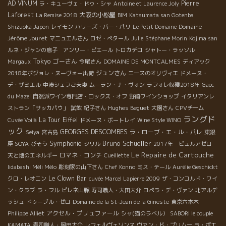
AD VINUM
Pierre
ラ・キューヴェ・ドゥ・シャ
Antoine et Laurence Joly
Laforest
大阪の小松屋
La Remise 2018
BIM
Katsumata san Gotenba
Domaine
Shizuoka Japon
レイモン
ハリーズ・バー・パリ
Le Petit Domaine
Jérôme Jouret
マニュエルさん
ロゼ・ぺタール
Julie
Stéphane Morin
Kojima san
ルネ・ジャンの息子 アンリー・ピエール
トロカデロ
シャトー・ラッソル
Tokyo
ゴーさん
Margaux
今尾さん
DOMAINE DE MONTCALMES
ディアック
ジュンさん
2018年ボジョレ・ヌーヴォー出荷
ニースのオリヴィエ
ドメーヌ・
デ・ザミエル
中湊シェフご夫妻
ムーラン・ナ・ヴォン
ラフォレ収穫2018年
Gaec
du Mazel
自然派ワイン専門店・ロックス・オフ
野崎ワインショップ
イタリアンレ
Hughes Beguet
ストラン「サッカパウ」
試飲
紀子さん
大園さん
CPVチーム
ラングド
La Tour Eiffel
Cuvée Voilà
ドメーヌ・ボートレイ
Wine Style WINO
ック
GEORGES DESCOMBES
ラ・ローブ・エ・ル・パレ
Seiya
宮古島
東銀
Symphonie
Bruno Schueller
座 SOYA
びそう
シリル
2017年 ビュルアゼロ
Le Repaire de Cartouche
ロマネ・コンチ
天と地のエネルギー
Cueillette
Iidabashi Méli Mélo
彫刻家の山下さん
Chef Konno
ミス・テール
Aurélie Geschickt
Le Clown Bar
クロ・レオニン
cuvée Marcel Lapierre 2009
ザ・コンコルド・ワイ
ン・クラブ
ラ・フル
ピレネ山脈
寿司職人・大田大介
ロペラ・デ・ヴァン
北アルデ
ッシュ
ドゥーブル・ゼロ
Domaine de la St-Jean de la Gineste
東京六本木
アクセル・プリュファール
Philippe Alliet
シャ(猫のラベル）
SABORI le couple
KAMATA
寿司職人・岡田大介
レフェルヴェソンス
ヴァン・ド・プリムー
ラ・ボエ