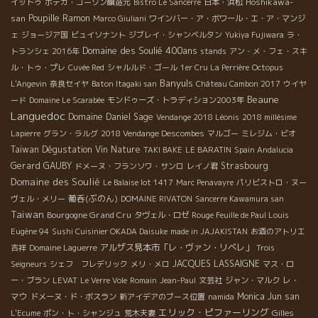
Hoshikawa-
イットゥ
ボデガ・コーゾン醸造元
Bistro Le Sancerre
日本・浜松
san
Poupille
Ramon
Marco Giuliani
ワインバー・ア・ボワール・エ・ア・マンジ
ェ
ジョージア国
ビュイソナント
ジブレイ・シャンベルタン
Yukiya Fujiwara
ラ・
Domaine des Soulié 400ans
トランシェ 2016年
stands
アン・メ・フェ・スキ
ル・トゥ・プレ
Cuvée Red
シャルルド・ゴール
1er Cru La Perrière
Octopus
Banyuls
L'Angevin
奈良セイヤ
Baton Itagaki san
Château Cambon 2017
ウイヤ
Beaune
ード
Domaine Le Scarabée
モンドゥーズ・トラディション2003年
Languedoc
Domaine Daniel Sage
Vendange 2018 Léonis
2018 millésime
Lapierre
グラン・ラルグ
2018 Vendange Descombes
マルゴー
ミレジム・ビオ
Taiwan Dégustation Vin Nature
TAKI BAKE
LE BARATIN
Spain Andalucia
Gerard GAUBY
Strasbourg
ドメーヌ・フランソワ・サンロ
レイノ君
Domaine des Soulié
Le Balaise lot 1417
Marc Penavayre
パリビストロ・ヌー
葡呑(ぶのん)
ヴェル・メリー
DOMAINE RIVATON
Sancerre Kawamura san
Taiwan
Bourgogne Grand Cru
タヴェル・ロゼ
Rouge Feuille de Paul Louis
Eugène 94
Sushi Cuisinier OKADA Daisuke
made in JAJAKISTAN
お酒のアトリエ
アルザス見本市「レ・ヴァン・リベレ」
吉祥
Domaine Laguerre
Trois
JACQUES LASSAIGNE
Seigneurs
シェフ フレデリック
メリ・メロ
マス・ロ
レ・
ー・ブラン
LEVAT
Le Verre Vole
Romain
Jean-Paul
文芸社
ジャン・マルク
マウ
Monica
Jun san
ドメーヌ・ド・ボスラン
新アイデアのブース位置
namida
エリック・ピファーリング
Gilles
L'Ecume
ポン・ト・シャンジュ
荒木夫妻