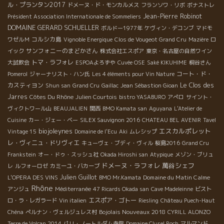
ル・プランタン2017
ドメーヌ・ド・モンカルメス
フランソワ・リボ
ボナストレ
Jean-Pierre Robinot
Président Association Internationale de Sommeliers
DOMAINE GERARD SCHUELLER
ボルドー1977年
ケヴィン・デコンブ
マドモ
コルシカ島
ワゼルＭ
Vignoble Energique
Clos de Vougeot Grand Cru
Mazière
ロ
サンフォニーのまどかさん
イック
株式会社エスポア
東京・名古屋の自然ワイン
トマ・ラフォレ
大試飲会
ESPOAよろずや
Cuvée OSE
Saké KIKUHIME
桐谷さん
コート・ド・
Pomerol
ジャーナリスト・ハン氏
Les 4 éléments pour Vin Nature
カスティヨン
Le Clos des
Shun san
Grand Cru
Gaillac
Jean Sébastion Gioan
Jarres
Côtes Du Rhône
Julien Courtois
bistro YASABURO
アぺロ
サイント・
ヴィクトワール山
BEAUJALIEN
関西
BMO Kamata san
Aguyana
L'Atelier de
Cuisine
カー・ジェー・ベー
SILEX Sauvignon 2016
CHATEAU BEL AVENIR
Tavel
biojoleynes
エスカルポレット
Vintage 15
Domaine de l'Ecu
Aki
ムレシップ
レ・ヴィニュ・ドリヴィエ
キューヴェ・ブディ・ヴィル
桜島2016
Grand Cru
Frankstein
オー・ドゥ・スッシュ社
Okada Hiroshi san
Atypique
メゾン・ブリュ
ドメーヌ・ラフォレ
萬谷シェフ
レ
ルフォーロゼ
カミーユ・バカーブ
Julien Guillot
Domaine du Matin Calme
L'OPERA DES VINS
BMO Mr.Kamata
Rhône
アンジュ
Méditerranée
47 Ricards Okada san
Cave Madeleinne
ビスト
エスポア・ゴトー
ロ・ラ・レガラード
Vin italien
Riesling
Château Puech-Haut
Bojolais Nouveaux 2018
Chéna
ぺルナン・ヴェルジュレス村
CYRILL ALONZO
Terre de Volcan 2014
パリ・ノートルダム寺院
Domaine Clusel Roch
マルマンド