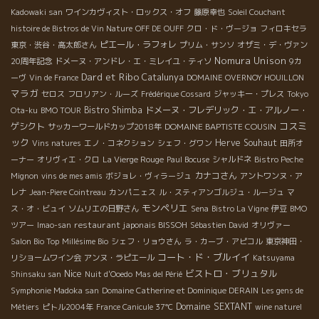
Kadowaki san
ワインカヴィスト・ロックス・オフ
藤原幸也
Soleil Couchant
histoire de Bistros de Vin Nature
OFF DE OUFF
クロ・ド・ヴージョ
フィロキセラ
ピエール・ラフォレ
東京・渋谷・高太郎さん
プリム・サンソ
オザミ・デ・ヴァン
Nomura Unison
20周年記念
ドメーヌ・アンドレ・エ・ミレイユ・ティソ
9カ
Dard et Ribo
Catalunya
ーヴ
Vin de France
DOMAINE OVERNOY HOUILLON
マラガ
セロス
フロリアン・ルーズ
Frédérique Cossard
ジャッキー・プレス
Tokyo
Bistro Shimba
ドメーヌ・フレデリック・エ・アルノー・
Ota-ku
BMO TOUR
コスミ
ゲシクト
DOMAINE BAPTISTE COUSIN
サッカーワールドカップ2018年
ック
Herve Souhaut
Vins natures
エノ・コネクション
シェフ・グワン
田所オ
ーナー
オリヴィエ・クロ
La Vierge Rouge
Paul Bocuse
シャルドネ
Bistro Peche
カナコさん
Mignon
vins de mes amis
ボジョレ・ヴィラージュ
アントワンヌ・ア
レナ
Jean-Piere Cointreau
カンパニェス
ル・スティアンゴルジュ・ルージュ
マ
モンペリエ
ス・オ・ビュイ
ソムリエの日野さん
Sena
Bistro La Vigne
伊豆
BMO
restaurant japonais BISSOH
ツアー
Imao-san
Sébastien David
オリヴァー
Salon Bio Top
Millésime Bio
シェフ・リョウさん
ラ・カーブ・アピコル
東京神田・
コート・ド・ブルイイ
リショームワイン会
アンヌ・ラピエール
Katsuyama
Nice
ビストロ・ブリュタル
Shinsaku san
Nuit d'Ooedo
Mas del Périé
Symphonie Madoka san
Domaine Catherine et Dominique DERAIN
Les gens de
Domaine SEXTANT
Métiers
ピトル2004年
France Canicule 37℃
wine naturel