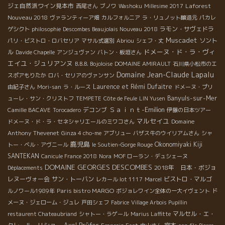
ジェ自然派ワイン見本市
Laforest
西尾さん
ブノワ
Washoku
Millesime 2017
Nouveau 2018
ヴァランティーア畑
カルフォルニア
ラ・リュノット醸造元
パカレ
ラモン・サヴェドラ
ゲシクト
philosophie
Descombes Beaujolais Nouveau 2018
Muscadet
ソント
パリ・ビストロ・ロバセリア
マサル式選別
Abriou
シェフ・丈
ドメーヌ・ド・ラ・ヴィ
ル
Davide Chapelle
アンジュヴァン
バトン・板垣さん
エイユ・ジュリアンヌ
B.B.B. Bojoloise
DOMAINE AMIRAULT
石川県小松市のエ
Domaine Jean-Claude Lapalu
スポアもりたか
ロバ・セリアのヴァンサン
Laurence et Rémi Dufaitre
由紀子さん
Mori-san
ラ・ルース
ドメーヌ・プリ
Banyuls-sur-Mer
ューレ・サン・クリストフ
TEMPETE
Côte de Feule
LIN Yusen
Ｓａｉｎｔ-Emilion
デコンブ
Camille BACAVE
Torocadero
伊藤の日本ツアー
マルセイユ
Domaine
ドメーヌ・ド・ラ・セネシャリエールのミワコさん
Anthony Thevenet
Ginza 4 cho-me
アブリュー
バザス牛のウイリアムさん
シャ
鹿児島
Okonomiyaki Kiji
トー・ベル・アヴニール
le Soutien-Gorge Rouge
SANTEKAN
Canicule France 2018
Nora
MOF ローラン・デュシェーヌ
DOMAINE GEORGES DESCOMBES
2018年 日本・ボジョ
Déplacements
レヌーヴォー会
サン・トーバン
ビストロ・マルゴ
レカール lot 1117
Marcel
Paris bistro MARGO
ルノワール1989年
ボジョレワイン全体の一大イヴェント
ド
メーヌ・ジェローム・ジュレ
戸田シェフ
Fabrice
Village Arbois Pupillin
マルセル・エ・
restaurent Chateaubriand
シャトー・ラゲール
Marius Laffitte