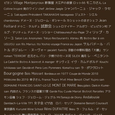
Village Montpeyroux
酢飯屋
モニカさん
ピヨン
大江戸の夜景
ロット66
La
シャンパーニュ・ジャック・ラセ
Colline Inspiré
剣のワイン
chef Jérôme Jaegle
ーニュ
Sakagami Président TAKAHASHI
kanagawa
ジュスト・シエル
Jean
chardonnay
ドメーヌ・ジェローム・ギシャール
カシェットのまさシェフ
試飲会
Foillard
ドゥニ・タルデュ
シュトロマイヤー
アルボワ・ピュピラン村
ア
フィリップ・カ
ルプ・マリティム
ドメーヌ・リショー
Châteauneuf-du-Pape
リーユ
Salon Les Anonymes
Tokyo Restaurants
Abrieu
肉
Bistro Bar à vin
サルバドール・バ
UGUISU
son fils Marius
Ito Yoshio voyage France au Japon
トル
ボジョレー ・ヌーヴォー
pacalet familly
京都の中華料理店「大鵬」
サン
レ・ぺニタント
roman 'TERROIR'
庄元さん
パリ・夕焼けのセーヌ河
SILEX
満月
イヴ・カムドボルド
La Cadette
Bistro A boire et A manger
オリヴィエ
Kouchi
Ishikawa san
Davide et Piera
Les Pyrenees
Komatsu san
ラ・ポワヴロット
Bourgogne
Bois Moisset
Bordeaux en 1977
Coupe de Monde 2018
Millésime Bio 2019
幸子さん
France Tours
M et Mme Benoit
Chef Yujiro san
LE MONT DE MARIE
DOMAINE FRANCOIS SAINT-LO
Beaujplais
Daikin Kume-
san
内田さん
フランスの猛暑37度
Garde Fou
Cuvée Marcel
Bistrot Parcelles
アラ
Andalousie
モン品種
シェフ・ジェローム・ジェグル
Mr.Tamajo de Diony
女子会
Dambach-La-Ville
TF1
ピザ店 ロバ・セリア
Domaine Benoit Courault
Rémi DUFAITRE
東京調布
Kurumé Wine School
Beau
ラ・フェルム・デ・セッ
ト・リュンヌ
勝山晋作死去
マス・ロー2013年
タヴェル・ヴァンタージュ15