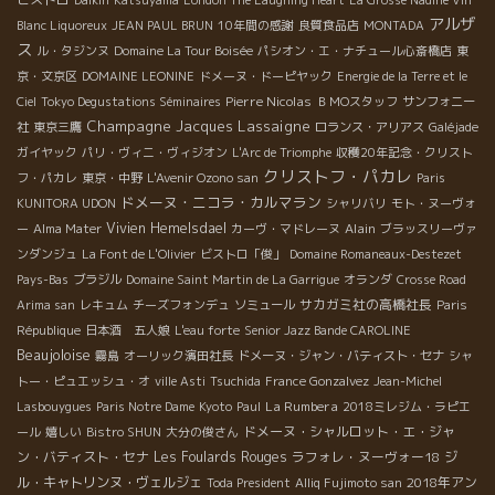
アルザ
Blanc Liquoreux
JEAN PAUL BRUN
10年間の感謝
良質食品店
MONTADA
ス
ル・タジンヌ
Domaine La Tour Boisée
パシオン・エ・ナチュール心斎橋店
東
京・文京区
DOMAINE LEONINE
ドメーヌ・ドーピヤック
Energie de la Terre et le
Pierre Nicolas
Ciel
Tokyo Degustations Séminaires
ＢＭОスタッフ
サンフォニー
Champagne Jacques Lassaigne
社
東京三鷹
ロランス・アリアス
Galéjade
ガイヤック
パリ・ヴィニ・ヴィジオン
L'Arc de Triomphe
収穫20年記念・クリスト
クリストフ・パカレ
フ・パカレ
東京・中野
L'Avenir Ozono san
Paris
ドメーヌ・ニコラ・カルマラン
KUNITORA UDON
シャリバリ
モト・ヌーヴォ
Vivien Hemelsdael
Alain
ー
Alma Mater
カーヴ・マドレーヌ
ブラッスリーヴァ
ンダンジュ
La Font de L'Olivier
ビストロ「俊」
Domaine Romaneaux-Destezet
Pays-Bas
ブラジル
Domaine Saint Martin de La Garrigue
オランダ
Crosse Road
サカガミ社の高橋社長
Arima san
レキュム
チーズフォンデュ
ソミュール
Paris
République
日本酒 五人娘
L'eau forte
Senior Jazz Bande CAROLINE
Beaujoloise
霧島
オーリック濱田社長
ドメーヌ・ジャン・バティスト・セナ
シャ
トー・ピュエッシュ・オ
ville Asti
Tsuchida
France Gonzalvez
Jean-Michel
La Rumbera
Lasbouygues
Paris Notre Dame
Kyoto
Paul
2018ミレジム・ラピエ
ドメーヌ・シャルロット・エ・ジャ
ール
嬉しい
Bistro SHUN
大分の俊さん
ン・バティスト・セナ
Les Foulards Rouges
ラフォレ・ヌーヴォー18
ジ
ル・キャトリンヌ・ヴェルジェ
2018年アン
Toda President
Alliq Fujimoto san