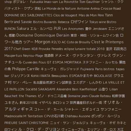
shop
ボジョレ・
Fukuoka Imao-san
La Poivrotte
Tom Gauthier
シャント・クク
バティスト・クザン
浜松
Le Monde de la Nature
Antoine Aréna
Crosse Road
Yann
DOMAINE DES SABLONNETTES
Clos de Vougeot
Mas de Mon Père
Bertrand
Savoie
ロゼワイン
Bistro Buvards
Rebecca
Tokyo wine Bistro
Sakura
PUR
BUNON
エル・ルンベロ
Les Anonymes
豊中
Jeroboam
エニンドさ
Domaine Dominique Derain
ロ
ん
感動
東京・神田・リショームワイン会
Morgon
ワール地方
ツアー
C'est le Printemps
R2L'O
AC Cote de Brouilly
2017
Chef Gwen
KGB
Provoke
Penedès
eclipse lunaire totale 2018
金沢
石田克己
ドメーヌ・ヴァランタン・ヴァレス
ヴァン・
Maupertuis Neyrou-Plage
地酒祭
ナチュール
Cuvee des Fous
GT
ESPOA MORITAKA
ステファニー・ルッセル
築地
Philippe Carrille
の魚
キューヴェ・ガレジャッド
Fujiwara
Paris bistros
tapas
グラエ
bar
ジュリアンヌ
Kohki IWATA
Beeaujolais
ESPOAかまたや
BIOJOLAISE
ナ村
サン・ペレー
名古屋自然派ワイン試飲会
エスポア・しんかわ
LA VRILLE ET
LE PAPILLON
Société SAKAGAMI
Alexendre Bain
Kaefferkopf
山登り
Lilian
Bauchet
the Thames
ピノ・ドゥニス品種
Domaine jean-Claude Rateau
和飲学園
オリオル・
ユキさん
新年2018年
イザベル
水口シェフ
世界遺産旧ボルドー街
アルティギャス
シャトー・エギュイユ
サンフォニー
コトー・デ・カール
Madmoiselle M
Tentation
CPVの石川君
Château Ausone
ポンポン・ルージュ
PRIEURE SAINT CHRISTOPHE
ニュイ・サン・ジョルジュ
キューヴェ・オゼ
カキと
ル・クロ・デ・グリヨン
白ワイン
ヴィニョーブル・エリアン・ダ・ロス
大江