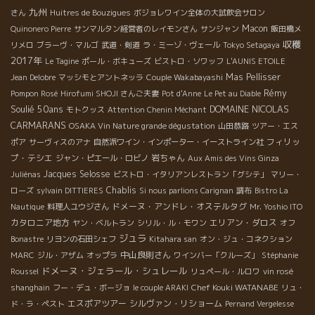
九州
さん
Huitres de Bouzigues
ボジョレワイン全体の大試飲会サロン
Macon
Quinonero Pierre
サンマルタン経営者のレイモンさん
サンジャン
飯田橋メ
収穫
リメロ
ブラーヴ・マルゴ
武道・剣道
ラ・ミーゾ・ヴェール
Tokyo Setagaya
2017年
Le Tagine
ポール・ボキューズ
ビストロ・ソワッフ
L'AUNIS ETOILE
Mas Pellisser
Jean Delobre
マッシモとアントネッラ
Couple Wakabayashi
Rémy
Pompon Rosé
Hirofumi SHOJI さんご夫妻
Pot d'Anne
Le Pet au Diable
Soulié 50ans
DOMAINE NICOLAS
モトクッス
Attention Chenin Méchant
CARMARANS
OSAKA Vin Nature grande dégustation
山田恭路
ツアー・エス
フィリッ
ポア
サーヴィスのアナ
自然派ワイン・インポーター・イーストライン社
プ・テシエ
岩ちゃん
ジャン・ピエール・ロビノ
Aux Amis des Vins Ginza
Jacques Selosse
Juliénas
ビストロ・イタリアンレストラン「グシテ」
マリー・
Chablis
ローズ
sylvain DITTIERES
Si nous parlions Carignan
調布
Bistro La
ドメーヌ・アンドレ・オステルタグ
Nautique
料理人ユウジさん
Mr. Yoshio ITO
カタロニア地方
エリアン・ダロス
ヤン・ベルトラン
シリル・ル・モワン
オフ
ジュラ
Bonastre
リヨンの石田シェフ
Kitahara san
オン・ジュ・コネクション
中山良則さん
MARC
ジル・アザム
オップラ
ワインバー「クルーズ」
Stéphanie
ドメーヌ・ジェラール・シュレール
Roussel
リュペール・ルロワ
vin rosé
Chef Kouki WATANABE
shanghain
フー・デュ・ボージョ
le couple ARAKI
リュ・
エスポアツアー
シルヴァン・リショーム
ド・ラ・ペスト
Pernand Vergelesse