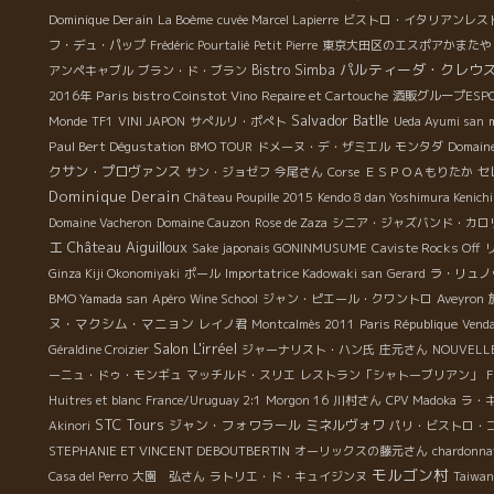
Dominique Derain
La Boème
cuvée Marcel Lapierre
ビストロ・イタリアンレス
フ・デュ・パップ
Frédéric Pourtalié
Petit Pierre
東京大田区のエスポアかまたや
パルティーダ・クレウ
Bistro Simba
アンペキャブル
ブラン・ド・ブラン
Paris bistro Coinstot Vino
2016年
Repaire et Cartouche
酒販グループESP
Salvador Batlle
Monde
TF1
VINI JAPON
サぺルリ・ポぺト
Ueda Ayumi san
Paul Bert Dégustation
BMO TOUR
ドメーヌ・デ・ザミエル
モンタダ
Domaine
クサン・プロヴァンス
サン・ジョゼフ
今尾さん
Corse
ＥＳＰＯＡもりたか
セ
Dominique Derain
Château Poupille 2015
Kendo 8 dan Yoshimura Kenichi
Domaine Vacheron
Domaine Cauzon
Rose de Zaza
シニア・ジャズバンド・カロ
エ
Château Aiguilloux
Sake japonais GONINMUSUME
Caviste Rocks Off
Ginza Kiji Okonomiyaki
ポール
Importatrice Kadowaki san
Gerard
ラ・リュノ
BMO Yamada san
Apéro
Wine School
ジャン・ピエール・クワントロ
Aveyron
ヌ・マクシム・マニョン
レイノ君
Montcalmès 2011
Paris République
Vend
Salon L'irréel
Géraldine Croizier
ジャーナリスト・ハン氏
庄元さん
NOUVELL
ーニュ・ドゥ・モンギュ
マッチルド・スリエ
レストラン「シャトーブリアン」
F
Huitres et blanc
France/Uruguay 2:1
Morgon 16
川村さん
CPV Madoka
ラ・
STC Tours
ジャン・フォワラール
ミネルヴォワ
Akinori
パリ・ビストロ・
STEPHANIE ET VINCENT DEBOUTBERTIN
オーリックスの藤元さん
chardonnay
モルゴン村
Casa del Perro
大園 弘さん
ラトリエ・ド・キュイジンヌ
Taiwan