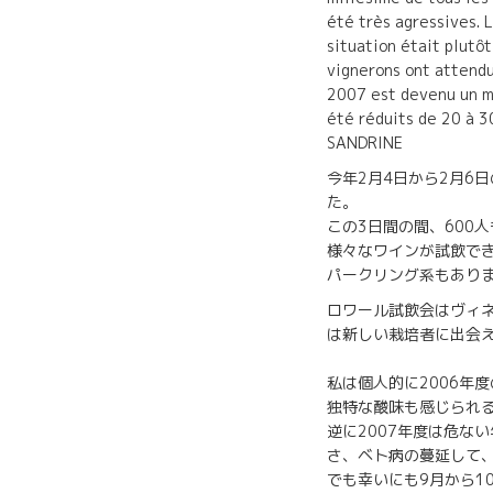
été très agressives. 
situation était plutô
vignerons ont attendu
2007 est devenu un m
été réduits de 20 à 3
SANDRINE
今年2月4日から2月6
この3日間の間、600
様々なワインが試飲で
パークリング系もあり
ロワール試飲会はヴィ
は新しい栽培者に出会
私は個人的に2006年
独特な酸味も感じられ
逆に2007年度は危な
さ、ベト病の蔓延して
でも幸いにも9月から1