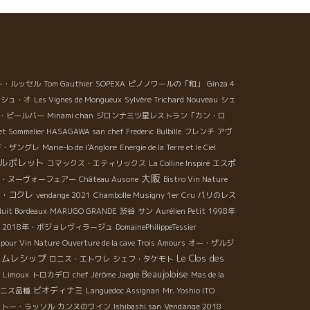
ー・ルッセル
Tom Gauthier
SOPEXA
ピノノワールの「和」
Ginza 4
ッシュ・オ
Les Vignes de Mongueux
Sylvère Trichard Nouveau
シェ
・ビールバー
Minami chan
ジロンナ三ツ星レストラン「カン・ロ
 et Sommelier HASAGAWA san
chef Frederic
Bulbille
フレンチ
アヴ
デ・ザングレ
Marie-lo de l'Anglore
Energie de la Terre et le Ciel
ルポレット
コマックス・エティリックス
La Colline Inspiré
エスポ
大阪
・ヌーヴォーフェアー
Château Ausone
Bistro Vin Nature
・コクレ
vendange 2021
Chambolle Musigny 1er Cru
パリのレス
uit Bordeaux
MARUGO GRANDE
渋谷
サン
Aurélien Petit
1998年
2018年・ボジョレヴィラージュ
DomainePhilippeTessier
 pour Vin Nature
Ouverture de la cave Trois Amours
オー・ザルジ
・ムレシップ
Le Clos des
ロニス・エトワレ
シェフ・タケモト
Beaujoloise
Limoux
トロカデロ
chef Jérôme Jaegle
Mas de la
ビオディナミ
ニス品種
Languedoc Assignan
Mr. Yoshio ITO
Vendange 2018
ャトー・ラッソル
カンヌのワイン
Ishibashi san