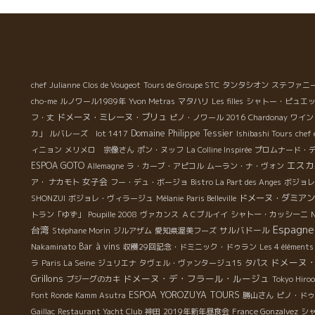
chef Julianne
Clos de Vougeot
Tours de Groupe STC
タンタシオン
ステファニ
cho-me
ルノワール1989年
Yvon Metras
マタハリ
Les filles
シャトー・ピュエ
ドメーヌ・ミレーヌ・ブリュ
フ・丈
ピノ・ノワール 2016
Chardonay
ワイン
Domaine Philippe Tessier
カ」
ルバレーズ lot 1417
Ishibashi Tours
chef
ィニョン
メリメロ 宗像さん
ポン・ヌッフ
La Colline Inspirée
プロムナード・
エスカ
ESPOA GOTO
Allemagne
ラ・カーブ・アピコル
ムーラン・ナ・ヴォン
女子会
ア・ ナカモト
フー・デュ・ボージョ
Bistro La Part des Anges
ボジョレ
ドメーヌ・ダミアン
SHONZUI
ボジョレ・ヴィラージュ
Mélanie
Paris Belleville
トラン「ゆず」
Poupille 2008
ヴァカンス
ＡＣブルイイ
シャトー・カッシーニ
N
Espagne
台湾
サルバドール
Stéphane Morin
ジルアザム
愛知県渥美フーズ
Bar à vins
Nakaminato
収穫29回記念・ドミニック・ドゥラン
Les 4 éléments
ドメーヌ
ラ
Paris La Seine
ジュリエナ
タヴェル・ヴァンタージュ15
タパス
Grillons
ドメーヌ・デ・フラール・ルージュ
ブジーグのカキ
Tokyo Hiroo
ESPOA YOROZUYA TOURS
Font Ronde
Kamm Asutra
勝山さん
ピノ・ドゥ
Gaillac
Restaurant Yacht Club
神田
2019年新年昼食会
France Gonzalvez
シ