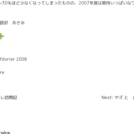
〜30％ほど少なくなってしまったものの、2007年度は期待いっぱいな
−ヌ 日本語訳 あさみ
P
a
r
 février 2008
t
ire
a
g
n
カレ訪問記
Next: ヤズ と
e
r
aire