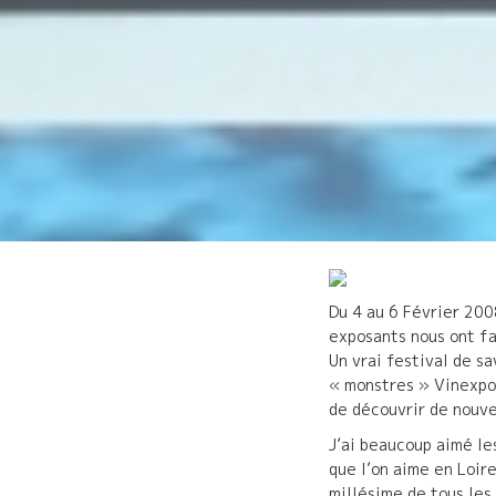
Du 4 au 6 Février 200
exposants nous ont fa
Un vrai festival de sa
« monstres » Vinexpo 
de découvrir de nouve
J’ai beaucoup aimé le
que l’on aime en Loire
millésime de tous les 