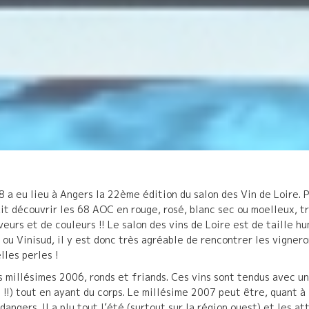
8 a eu lieu à Angers la 22ème édition du salon des Vin de Loire. 
it découvrir les 68 AOC en rouge, rosé, blanc sec ou moelleux, t
veurs et de couleurs !! Le salon des vins de Loire est de taille 
ou Vinisud, il y est donc très agréable de rencontrer les vignero
lles perles !
s millésimes 2006, ronds et friands. Ces vins sont tendus avec un
 !!) tout en ayant du corps. Le millésime 2007 peut être, quant à
dangers. Il a plu tout l’été (surtout sur la région ouest) et les a