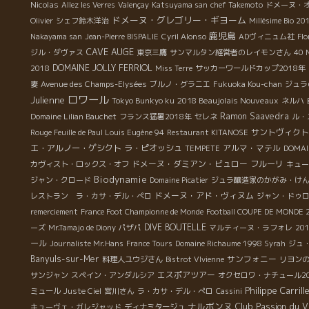
Nicolas
Allez les Verres
Valençay
Katsuyama san
chef Takemoto
ドメーヌ・
ドメーヌ・グレゴリー・ギヨーム
Olivier
シェフ鈴木洋治
Millésime Bio 20
鹿児島
Nakayama san
Jean-Pierre BISPALIE
Cyril Alonso
ADヴィニュム社
Flo
CAVE AUGE
ジル・ダヴァス
東京三鷹
サンマルタン経営者のレイモンさん
40 
DOMAINE JOLLY FERRIOL
2018
Miss Terre
サッカーワールドカップ2018年
妻
Avenue des Champs-Elysées
ブルノ・グラニエ
Fukuoka Kou-chan
ジュラ
ロワール
Julienne
2018 Beaujolais Nouveaux
Tokyo Bunkyo ku
ネルハ
Ramon Saavedra
Domaine Lilian Bauchet
フランス猛暑2018年
セレネ
ル・
サントヴィクト
Rouge Feuille de Paul Louis Eugène 94
Restaurant KITANOSE
エ・アルノー・ゲシクト
ラ・ピオッシュ
アルマ・マテル
TEMPETE
DOMAI
ドメーヌ・ダミアン・ビュロー
フルーリ
カヴィスト・ロックス・オフ
キュー
Biodynamie
ジャン・クロード
Domaine Picatier
ジュラ醸造家のかがみ・け
ドメーヌ・アド・ヴィヌム
レストラン ラ・カサ・デル・ぺロ
ジャン・ドゥ
remerciement
France Foot Championne de Monde
Football COUPE DE MONDE 
DIVE BOUTELLE
ーズ
Mr.Tamajo de Diony
パザパ
マルティーヌ・ラフォレ
201
ール
Journaliste Mr.Hans
France Tours
Domaine Richaume 1998 Syrah
ジュ
Banyuls-sur-Mer
サンフォニー
料理人ユウジさん
Bistrot VIvienne
リヨン
エスポアツアー
サンジャン
スペイン・アンダルシア
オクセロワ・ナチュール20
Philippe Carrill
ミュール
Juste Ciel
宮川さん
ラ・カサ・デル・ぺロ
Cassini
ナルボンヌ
Club Passion du V
キューヴェ・ガレジャッド
ディナミタージュ