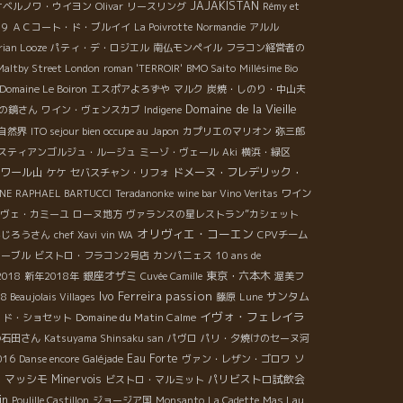
JAJAKISTAN
オベルノワ・ウイヨン
Olivar
リースリング
Rémy et
19
ＡＣコート・ド・ブルイイ
La Poivrotte
Normandie
アルル
rian Looze
パティ・デ・ロジエル
南仏モンペイル
フラコン経営者の
Maltby Street London
roman 'TERROIR'
BMO Saito
Millésime Bio
Domaine Le Boiron
エスポアよろずや
マルク
炭焼・しのり・中山夫
Domaine de la Vieille
の鏡さん
ワイン・ヴェンスカブ
Indigene
自然界
ITO sejour bien occupe au Japon
カプリエのマリオン
弥三郎
スティアンゴルジュ・ルージュ
ミーゾ・ヴェール
Aki
横浜・緑区
ワール山
ドメーヌ・フレデリック・
ケケ
セバスチャン・リフォ
NE RAPHAEL BARTUCCI
Teradanonke
wine bar Vino Veritas
ワイン
ヴェ・カミーユ
ローヌ地方
ヴァランスの星レストラン”カシェット
オリヴィエ・コーエン
んじろうさん
chef Xavi
vin WA
CPVチーム
ローブル
ビストロ・フラコン2号店
カンパニェス
10 ans de
銀座オザミ
東京・六本木
2018
新年2018年
Cuvée Camille
渥美フ
Ivo Ferreira
passion
サンタム
8 Beaujolais Villages
藤原
Lune
イヴォ・フェレイラ
Domaine du Matin Calme
・ド・ショセット
の石田さん
Katsuyama Shinsaku san
パヴロ
パリ・夕焼けのセーヌ河
Eau Forte
16
Danse encore
Galéjade
ヴァン・レザン・ゴロワ
ソ
e
マッシモ
Minervois
パリビストロ試飲会
ビストロ・マルミット
in
Poulille Castillon
ジョージア国
Monsanto
La Cadette
Mas Lau