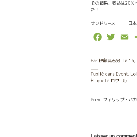
その結果、収益は20％
た！
サンドリ
F
T
E
a
w
m
c
i
a
Par
伊藤與志男
le
15,
e
t
i
Publié dans
Event
,
Lo
Étiqueté
b
ロワ−ル
t
l
o
e
Navigatio
Prev: フィリップ・パ
o
r
de
k
l’article
Laisser un comment