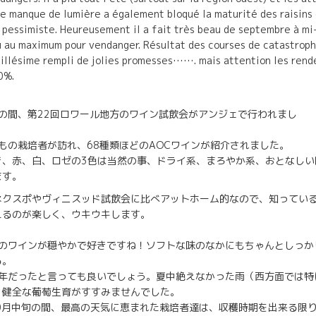
Le manque de lumière a également bloqué la maturité des raisins 
t pessimiste. Heureusement il a fait très beau de septembre à mi
 au maximum pour vendanger. Résultat des courses de catastroph
illésime rempli de jolies promesses……. mais attention les ren
0%.
日の間、第22回ロワール地方のワイン試飲会がアンジェで行われまし
た。
人もの栽培者が訪れ、68種類ほどのAOCワインが紹介されました。
き、赤、白、ロゼの3色は当然の事、ドライ系、まろやか系、おとなしい
ます。
ネクスポやヴィニスッド試飲会に比べアットホーム的なので、知ってい
えるのが楽しく、ウキウキします。
度のワインが穏やかで好きですね！ソフトな味のなかにもちゃんとしっ
る。
い年だったと言っても良いでしょう。夏中絶えなかった雨（西方面では
、健全な葡萄生育がすすみませんでした。
0月中旬の間、最高の天気に恵まれた栽培者達は、収穫時期を出来る限