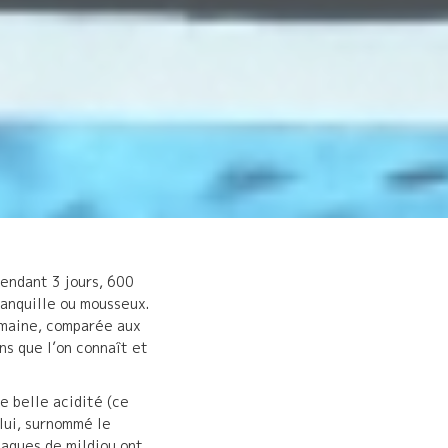
Pendant 3 jours, 600
ranquille ou mousseux.
humaine, comparée aux
ns que l’on connaît et
e belle acidité (ce
 lui, surnommé le
ttaques de mildiou ont