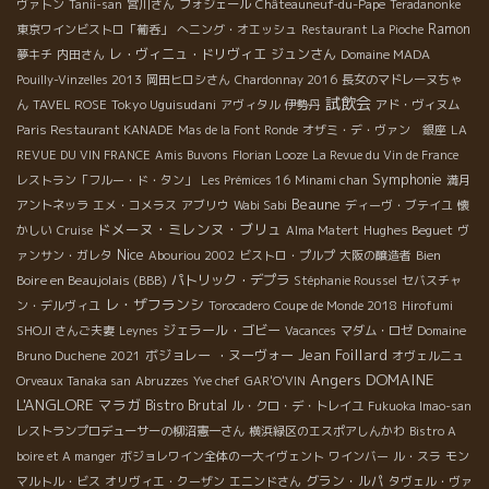
ヴァトン
Tanii-san
宮川さん
フォジェール
Châteauneuf-du-Pape
Teradanonke
Ramon
東京ワインビストロ「葡呑」
へニング・オエッシュ
Restaurant La Pioche
レ・ヴィニュ・ドリヴィエ
ジュンさん
夢キチ
内田さん
Domaine MADA
Pouilly-Vinzelles 2013
岡田ヒロシさん
Chardonnay 2016
長女のマドレーヌちゃ
試飲会
Tokyo Uguisudani
ん
TAVEL ROSE
アヴィタル
伊勢丹
アド・ヴィヌム
Paris Restaurant KANADE
Mas de la Font Ronde
オザミ・デ・ヴァン 銀座
LA
REVUE DU VIN FRANCE
Amis Buvons
Florian Looze
La Revue du Vin de France
Symphonie
レストラン「フルー・ド・タン」
Les Prémices 16
Minami chan
満月
Beaune
アントネッラ
エメ・コメラス
アブリウ
Wabi Sabi
ディーヴ・ブテイユ
懐
ドメーヌ・ミレンヌ・ブリュ
Hughes Beguet
かしい
Cruise
Alma Matert
ヴ
Nice
Bien
ァンサン・ガレタ
Abouriou 2002
ビストロ・プルプ
大阪の醸造者
Boire en Beaujolais (BBB)
パトリック・デプラ
Stéphanie Roussel
セバスチャ
レ・ザフランシ
ン・デルヴィユ
Torocadero
Coupe de Monde 2018
Hirofumi
ジェラール・ゴビー
SHOJI さんご夫妻
Leynes
Vacances
マダム・ロゼ
Domaine
Jean Foillard
ボジョレー ・ヌーヴォー
Bruno Duchene
2021
オヴェルニュ
Angers
DOMAINE
Orveaux Tanaka san
Abruzzes
Yve chef
GAR'O'VIN
L'ANGLORE
マラガ
Bistro Brutal
ル・クロ・デ・トレイユ
Fukuoka Imao-san
レストランプロデューサーの柳沼憲一さん
横浜緑区のエスポアしんかわ
Bistro A
boire et A manger
ボジョレワイン全体の一大イヴェント
ワインバー
ル・スラ
モン
グラン・ルパ
マルトル・ビス
オリヴィエ・クーザン
エニンドさん
タヴェル・ヴァ