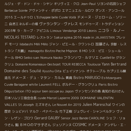
ルジェ・デ・ドン・ドゥ・シヤン
オリヴィエ・クロ
Jean-Paul
リヨンの石田シェフ
Barbecue Soirée
アヴァンティ・ポポロ
エマニュエル・ルロワ
ダンス・アンコール
ドメーヌ・ジェローム・ソリー
2016
エールドゥロ
L'Echappee belle
Cuvée Voilà
ニ
ヴァランタン・ヴァレス
自然エネルギーの畑
モンドゥーズ・トラディション
ニコラ・ルノー
2003年
ラ・カーブ・アピコル
Limoux
Vendange 2018 Léonis
NICOLAS TESTARD
Sakurajima 2016
レストラン
made in JAJAKISTAN
フレッ
加藤さん
ド
モーリ
Iidabashi Méli Mélo
ジャン・ピエール・クワントロ
京都・レス
トラン「大鵬」
mamagoto
Bistro Peche Mignon
ＢＭО
シス・ピエ・シュール・
BMO Seiko san
フランソワ・ルマリエ
テール
Nomura Naoko
Cueillette
グラン
Yann Bertrand
クリュ
Domaine Romaneaux-Destezet
TOUR REBECCA
Toulouse
Domaine des Soulié
Kyushu Oita
ビュイソナント
オクトーブル
カプリエル醸
ドメーヌ・デュ・マタン・カルム
Bistro MARUGO
造元
貴腐
Estézargues
Cuvée Baragane
white
Laurent FELL
ボルドー・グランクリュ
Paris Bistro
Dégustation
ITO sejour bien occupe au Japon
ヴァンセンヌの森
高知の石川さん
DOMAINE VALENTIN
日本ソムリエ協会会長
cuvée Marcel Lapierre 2009
VALLES
Julien Mareschal
St Joseph
ミズキさん
Le Nouvel An 2019
ワインの
歴史
シュビドバ
マルク・ぺナベール
竹下正樹
ジュヴレイ・シャンベルタン
ヴァ
Gerard GAUBY
ン・レザン・ゴロワ
Senior Jazz Bande CAROLINE
シェフ・リョ
COSMIC
ＢＭＯのマサ子さん
ウさん
鮨
ジュリアンヌ
ドメーヌ・アンドレ・エ・