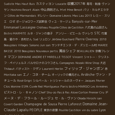
収穫2017年
カスティヨン
Sudiste
Mas Haut Buis
Loucate
寿司・刺身
ヴァン
Alain
中山良則さん
サン
Hoshino Resort
M et Mme Benoit
パリ・カルチエラタ
Domaine Léonis
ン
Côtes de Marmandais
オレリー
Mas Lau 2013
レミー・スリ
Banyuls-sur-Mer
エ ロゼ
ボージョロワーズ試飲会
ヴィユ・サージュ
Emmanuel Lassaigne
Château Poupille Côtes de Castillon
八丈島の山田さん
STC
Bistro MARMITE
ルネ・ジャンの息子 アンリー・ピエール
ヴァレり
竹富
Sud
Pierre Overnoy
島・星のや・吉村さん
リュロン
Jérôme Guichard
2018
Beaujolais Villages
Sakano Jun san
サンテチエンヌ・デ・ズリエール村
MAREE
萬谷シェフ
BASSE
2018 Beaujolais Nouveaux partis
BEAUJALIEN
京橋フレン
マコン
チ
DOMAINE ANDRE ET MIREILLE TISSOT
Vincent
シャトー・クリスト
フ・ペイリュルス
バルセロナのユウコさん
Campagnes
Nozaki Wine Shop
大近
フィリップ・ジャンボン
Laurent Herlin
Thibaut
バティスト・クザン
赤
Ardèche
エノ・コネ・チーム
ヴァン・ナ
Moritaka san
オーリックの橋元さん
チュール
Rosé Grigri
シルベール・トリシャールのヌーヴォー
Jacques Février
Paris bistro MARGO
Clos léonine
ESPA
Cuvée Red
Montgueux
Les Armières
ド
ビストロ・レ・キャノン
Chef Shu-zo
Pas à Pas
Aloxe Corton Premier Cru
メーヌ・デ・フラール・ルージュ
セ・ル・ヴァン
Okada Hiroshi san
Domaine Jean-
Champagne de Sousa
Pierre Laforest
Covert Garden
Claude Lapalu
PEOPLE
Lyon
東京の夜景
Poulille Castillon
vin du sabre