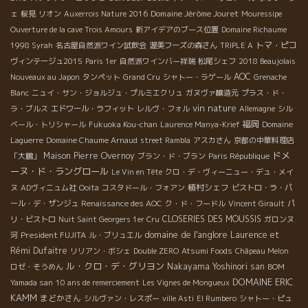
Domaine Jérôme Jouret
ェ
桜見
リオン
Auxerrois Nature 2016
Mouressipe
Ouverture de la cave Trois Amours
新アイデアのブース位置
Domaine Richaume
トマ・ピコ
1998 Syrah
名古屋自然派ワイン試飲会
渥美フーズの森さん
TRIPLE A
ヴィンテージュ2015
Paris 1er
自然派ワインバー祥瑞
松尾シェフ
2018 Beaujolais
AOC
Nouveaux au Japon
タンペット
Grand Cru
シャトー・ラゲール
Grenache
Blanc
ニュイ・サン・ジョルジュ・プルミエクリュ
ガヌヴァ醸造元
プラス・ド・
vin nature
ラ・ブルス
エドワール・ラフィット
レルヴ・フォル
Allemagne
シル
福岡
ベール・トリシャール
Fukuoka Kou-chan
Laurence Manya-Krief
Domaine
Laguerre
Domaine Chaume Arnaud
street Rambla
アスカさん
京都の中華料理店
ドメ
Maison Pierre Overnoy
「大鵬」
ブラン・ド・ブラン
Paris République
ーヌ・ド・ラングロール
Le Vin en Tête
クロ・デ・ヴィーニュー・デュ・メイ
植村シェフ
ヌ
ADヴィニュム社
Ooita
コスタドール・フォアン
ビストロ・ラ・パ
ール・デ・ザンジュ
Renaissance des AOC
ク・ド・フードル
Vincent Girault
パ
CLOSERIES DES MOUSSIS
リ・ビストロ
Nuit Saint Georgers 1er Cru
ガロンヌ
domaine de l'anglore
President FUJITA
Laurence et
河
ル・ブリュエル
Rémi Dufaitre
リリアン・ボシェ
Double ZERO
Atsumi Foods
Châpeau Melon
ル・クロ・デ・グリヨン
Nakayama Yoshinori san
ロゼ・そうめん
BOM
DOMAINE ERIC
Yamada san
10 ans de remerciement
Les Vignes de Mongueux
KAMM
まどかさん
シルヴァン・レスポー
ville Asti
El Rumbero
シャトー・ピュ