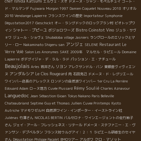
chef Ishida Katsumi
エルヴェ・スオ
ドメーヌ・ジャン・モペルチュイ
コート・
ド・マルマンデ
Fujiwara
Morgon 1997
Damien Coquelet Nouveau 2018
オリオル
2018 Vendange Lapierre
フランスワインの歴史
Importateur Symphonie
Geschickt
Dégustation2017
オー・ラングドックのロックブラン村
ビオトップワ
Bistro Coinstot Vino
シャトー・プピーユ
ボジョロワーズ
イン
ジュラ・サヴ
Shubidoba
ォワ
ジュール・ショヴェ
village Jasniers
ラングロールのエリックとマ
アンジェ
Restaurant Le
リー・ロー
Nakaminato Shigeru san
SELENE
Verre Volé
Domaine
Salon Les Anonymes
SAKE
2009年 マルセル・ラピエール
Lapierre
ボデグイジャ・デ・ラル・ラド
パッション・エ・ナチュール
Beaujolais
リヨン
Arles
岩井さん
アレクサンドル・バン
東銀座ヴィヴィエン
アンダルシア
Le Clos Rougeard
ヌ
肉
石田克己
ドメーヌ・ド・レグリエール
ワインバー店長のアレックス
ロンドンの自然派ワインバー
1er Cru La Perrière
Rémy Soulié
Edouard Adam
ローヌ地方
Cuvée Plussard
Charles Aznavour
Languedoc
Jean Sébastion Gioan
Tokyo Nakano
Paris Belleville
Chateaubriand
Septime
Guy et Thomas Jullien
Cuvee Printemps
Kyoto
Autriche
マドモワゼルＭ
自然派ワイン・インポーター・イーストライン社
Juliénas
竹澤さん
NICOLAS BERTIN
バルセロナ・ワインエージェントの佐竹裕子
さん
ジェイ・アール・フレッシュネス・リテール
ドメーヌ・ステファニー・エ・ヴ
ァンサン・デブベルタン
フランス対ウルグアイ：２：１
ラピエール研修生のセイヤ
クロ・マソット
さん
Dégustation Philippe Pacalet
BMOツアー
アルボワ