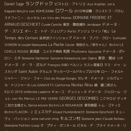
ラングドック
Daniel Sage
ビストロ・アトリエ
Jura
Aux Argillas
ロワール
Kagami Kenjiro san
KOMEZAWA
2018年収穫・クリストフ・パカレ
DOMAINE FREDERIC ET
ステファニー・ルッセル
Les Vins des Moines
ドメーヌ・
ARNAUD GESCHICKT
Cuvée Camille
東京・築地場外
Jeroboam
デ・スリエ
Le
ギー・エ・トマ・ジュリアン
Porto
アンジュ
ワイン「和」
Temps des Cerises
自然派ワインショップ
ドメーヌ・ブノワ・クロー
Sumiyaki
La Pioche
SHINORI le couple Nakayama
Caviar
岩田さん（岩ちゃん）
Bistro LE
和食
CERCLE ROUGE
居酒屋・ユメキチ神田
Phylloxera
Aguyana
ドメーヌ・ポト
東京・鴬谷
ロン・ミネ
Domaine Vacheron
Sancerre Kawamura san
Opéra
リタ
ドメーヌ・ド・ラ・ボルド
François RIBO
ベルリン
ラスト営業日
マス・ドゥ・レ
Saint Aubin
スカリダ
タカムラ
サッカーワールドカップ2018年
ロー・フォルト
シャトー・ジャン・フォー
Clos du Rouge Gorges
セレネ・ドメーヌ・シルヴェー
Nicolas Réau
ル・トリシャール
Les GANIVETS
California
鏡 健二郎さん
R2L'O
2018 millésime Lapierre
キョーコ・デュシェーヌ
ドメーヌ・ジェローム・ジ
GEORGES DESCOMBES
ュレ
son fils Marius
LE PRE VERRE
ニクタロピ
ディオ
ニ社の玉城さん
Danse encore
Bistro LA REGARADE
東京銀座
トム・ゴティエ
ミュスカデ
Bistro FLACON - 2
Alsace Humbrebrecht
Domaine Geschickt
キュー
モルゴン村
ヴェ・パッション
wine naturel shop
Domaine jean-Claude Rateau
Domaine Pattes-Loup
オ・プティ・ボンヌール
ピネル・デ・ブライ
ドメーヌ・リ