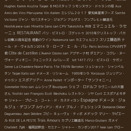
Taipei
Hughes
Kamm Asutra
ＢＭОスタッフ
シモンヌサン・ドゥランの母
Aux
Amis des Vins Maruyama
Vin italien
ミレジム２０１７
愛知県渥美フーズ
Sainte
Victoire
ジャン・セバスチャン・ジョアン
アルザス・フンブレヒト醸造元
エマニュエル・ラセ
Hoshikawa-san
CPV Takeshita
Minette Sano san
共存
ーニュ
RESTAURANT
パリ・ビストロ・ゴグットゥ
2018年クリストッフ・パカ
スリエ醸造所
レ収穫20周年記念
感動のワイン
Nakamura san
カエフェルコフ
テ
ラ・ローブ・エ・ル・パレ
ール・ド・ヴォルカン2014
Paris bistros
CPVの竹下
Côte de Castillon
君
L'Avenir Ozono san
アグヤーナ村
ダミアン・コクレ・ヌー
ヴォー
ディオニー
フェニックス
ルバレーズ lot 1417
パリ・ビストロ・サガン
Seine
La Chambre Noire Paris 11e
76VIN
Barcelon
リュショット・シャンベル
タン
Taipei Kato san
ドメーヌ・リショーム 1989年シラ
Yorozuya
ジュリアン・
エスポアツアー
インポーター「サンフォニー」
ドゥラン
Anne Paillet
シェフ・ロドルフ
Sommelier Hino san
ムレシップ
Bouzigues
ラヴニールの大園
さん
Yoshiki san
François Ecot
Washoku
レストラン・ソヤ
Cyril
エスポアよろず
Espagne
ドメーヌ・ジョ
や
シャトー・プピーユ・コート・ド・カスティヨン
ルジュ・デコンブ
ブルノ・デュシェンヌ
ルヴィアン・ガメイ
Domaine Didier
メドック
Dagueneau
Jean Delobre
ゴビー
キューヴェ・ティボ
マリー・ラピエー
Trois Amours
ル
RUE DE LA PESTE
カプリエ醸造元
Marco Giuliani
ガメイ
Chatelet
九州・福岡試飲会・セミナー
シャトー・カンボン2017
Iwai san
クロー