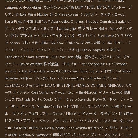
YUZU
Haut
フランス決勝戦
スイーツ
2018年ボジョレ・ヌーヴォー
Languedoc-Roquebrun
DOMINIQUE DERAIN
カンヌのレランス島
シャトー・ブ
René Mosse
BMO Masako san
リアン
Arbois
シルヴァン・ディティエール
Sara
Domaine Gauby
Frida
RINCE GUERLUT
Avenue des Champs-Elysées
ケ
Champagne
ボジョレー
ヴィン・デコンブ
ポン・ヌッフ
Notre-Dame
タン・タ
BMO
ジル・キャトリンヌ・ヴェルジェ
ン
プロヴォッケ
Sorcellerie 2017
BMO
Saito san
（株）土佐山田の三谷さん、内川さん
ラフォレ収穫2018年
ドゥニ・ジ
ャンドー
ビストロ・ソワッフ
ミレジム・ビオ
Quinta de Napoles
ぺネデス
Station Shinosaka
Mont Brulius
Imao-san
故勝山晋作さん
ボジョレ・ヌーヴォー
株式会社 オルヴォー
フェアー
Davide et Piera
Venddange 2018 Christophe
Aux Amis Komatsu san
Pacalet
Biotop Wines
Marie Lapierre
ドウロ
Catherine
Deneuve
シャトー・シュヴァル・ブラン
cuvée Coup de Foudre
マジエール
COSTADORE
Bresil
CHATEAU CHRISTOPHE PEYRUS
DOMAINE AMIRAULT
9カ
ーヴ
ディアック
Rosé Obi Wine
ポール・ジレ
Villié-Morgon
マリー・ローズ
鳥海
ツアー
シェフ
l'Estrada
Nuit d'Ooedo
Bistro Buvards
ドメーヌ・ドゥ・ヴィーニ
ピエー
ュ・デュ・マインヌ
Domaine Picatier
VINI VERI
リースリング
ピエール橋
ル・ラフォレ
ドメーヌ・ダミアン・ビュロー
フィロソフィー
9 caves
Libourne
ビストロ・フラコン
Kanako
ジャン・ピエール・ビスパリ
サカノジュンさん
film
san
DOMAINE RENAUD BOYER
Kendo 8 dan Yoshimura Kenichi
谷井さん
TERRA
銀座オザミ
MADRE
Assemblée Nationale
パッション
プティ・マックス
レ・ミュ