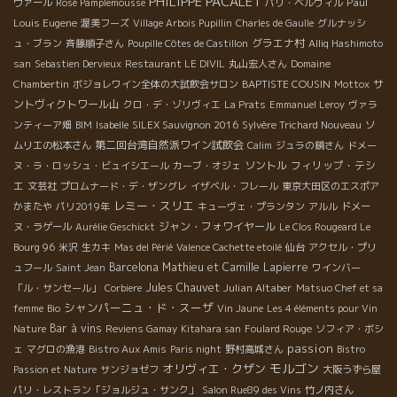
PHILIPPE PACALET
Paul
ヴァール
Rosé Pamplemousse
パリ・ベルヴィル
Louis Eugene
渥美フーズ
Village Arbois Pupillin
Charles de Gaulle
グルナッシ
グラエナ村
ュ・ブラン
斉藤順子さん
Poupille Côtes de Castillon
Alliq Hashimoto
san
Sebastien Dervieux
Restaurant LE DIVIL
丸山宏人さん
Domaine
BAPTISTE COUSIN
サ
Chambertin
ボジョレワイン全体の大試飲会サロン
Mottox
ントヴィクトワール山
クロ・デ・ゾリヴィエ
La Prats
Emmanuel Leroy
ヴァラ
ンティーア畑
BIM
Isabelle
SILEX Sauvignon 2016
Sylvère Trichard Nouveau
ソ
第二回台湾自然派ワイン試飲会
ムリエの松本さん
Calim
ジュラの鏡さん
ドメー
ソントル
フィリップ・テシ
ヌ・ラ・ロッシュ・ビュイシエール
カーブ・オジェ
エ
文芸社
プロムナード・デ・ザングレ
イザベル・フレール
東京大田区のエスポア
レミー・スリエ
かまたや
パリ2019年
キューヴェ・プランタン
アルル
ドメー
ジャン・フォワイヤール
ヌ・ラゲール
Aurélie Geschickt
Le Clos Rougeard Le
Bourg 96
米沢
生カキ
Mas del Périé
Valence Cachette etoilé
仙台
アクセル・プリ
Barcelona
Mathieu et Camille Lapierre
ュフール
Saint Jean
ワインバー
Jules Chauvet
Julian Altaber
「ル・サンセール」
Corbiere
Matsuo Chef et sa
シャンパーニュ・ド・スーザ
femme
Bio
Vin Jaune
Les 4 éléments pour Vin
Bar à vins
Nature
Reviens Gamay
Kitahara san
Foulard Rouge
ソフィア・ボシ
passion
ェ
マグロの漁港
Bistro Aux Amis
Paris night
野村高城さん
Bistro
モルゴン
オリヴィエ・クザン
Passion et Nature
サンジョゼフ
大阪うずら屋
パリ・レストラン「ジョルジュ・サンク」
Salon Rue89 des Vins
竹ノ内さん