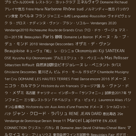
ミネルヴォワ
プラ
ピトル2004年
レストラン・ヨットクラブ
Domaine Richaud
Rhône sud
Narbonne
アレイヤ地方
Frère Marie
ノルマンディー地方
パリのワ
カベルネ フラン
イン食堂
ジャニエール村
Languedoc-Roussillon
ヴォドピヴェッ
ク
ラ・グロス・ナディンヌ・ヴァン・ブラン・リコルー
Vendanges 2020
Vendange2018 Richeaume
Route de Grands Crus
クロ・ドゥ・ヴージョ
マス・
Paris
ドメーヌ・ル・ブ・
静岡
ロー2013年
Beeaujolais
Domaine Le Boiron
デュ・モンド
オザミ・デ・ヴァン
2018 Vendange Descombes
Beaujoloise
Okonomiyaki Kiji SANTEKAN
キューヴェ「和」
レ・ロシニョ
Kyushu
Mas Pellisser
OSE
Kiji Okonomiyaki
プルミエクリュ・ラ・ペリエール
自然派試飲会ビオジョレーヌ
レ・ぺニタント
Sébastien Riffault
タパス
星川さん
Ghislaine Descombes
ビム
ドゥ・モール
ガラピア
Chambolle Musigny
ドメーヌ・
1er Cru
DOMAINE LES HAUTES TERRES
Fred
Danse encore 2016
ニコラ・カルマラン
ル・ヴァン・ド
Histoire du vin francais
ジョージア国
ゥ・メザミ
サ
名古屋
チャリティー
インポーター「サンフォニー」試飲会2017年
ンフォニー
三ツ星レストラン「オベルジュ・デュ・ピュイ」
Laurence Alias
パシ
オン心斎橋店
Histoire du vin
Aux Amis d’une Franche
ドメーヌ・シャルロット・
ジャン・クロード・ラパリュ
RENE JEAN DARD
バテ
恵比寿店
29e
Marcel Lapierre
Vendange de Dominique Derain
Breze 11
EN JOUE
マ
CONNECTION
クリスト・パカレ
月
Domaine Jean David
Château Cheval Blanc
ルセイユ
モン・ブリュリウス
東京自然ワイン大試飲会
Beaujolais Fair
ボデガ・