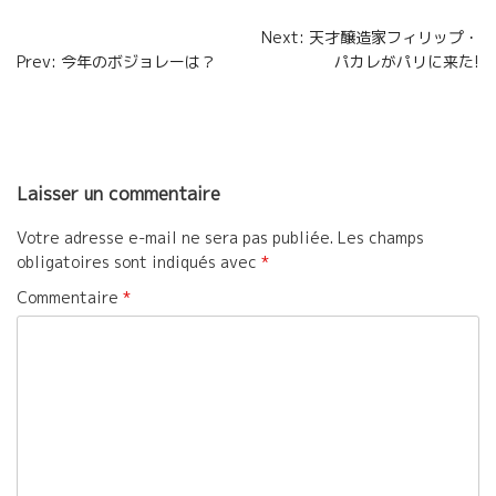
o
e
g
Navigation
Next: 天才醸造家フィリップ・
o
r
e
Prev: 今年のボジョレーは？
パカレがパリに来た!
de
k
r
l’article
Laisser un commentaire
Votre adresse e-mail ne sera pas publiée.
Les champs
obligatoires sont indiqués avec
*
Commentaire
*