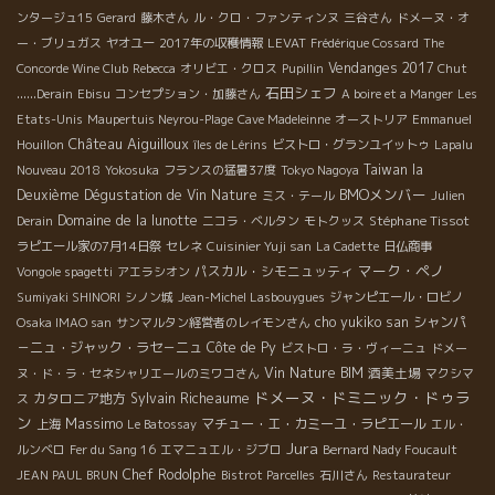
ンタージュ15
Gerard
藤木さん
ル・クロ・ファンティンヌ
三谷さん
ドメーヌ・オ
ー・ブリュガス
ヤオユー
2017年の収穫情報
LEVAT
Frédérique Cossard
The
Vendanges 2017
Concorde Wine Club
Rebecca
オリビエ・クロス
Pupillin
Chut
石田シェフ
......Derain
Ebisu
コンセプション・加藤さん
A boire et a Manger
Les
Etats-Unis
Maupertuis Neyrou-Plage
Cave Madeleinne
オーストリア
Emmanuel
Château Aiguilloux
Houillon
îles de Lérins
ビストロ・グランユイットゥ
Lapalu
Taiwan la
Nouveau 2018
Yokosuka
フランスの猛暑37度
Tokyo Nagoya
BMOメンバー
Deuxième Dégustation de Vin Nature
ミス・テール
Julien
Domaine de la lunotte
Stéphane Tissot
Derain
ニコラ・ベルタン
モトクッス
ラピエール家の7月14日祭
セレネ
Cuisinier Yuji san
La Cadette
日仏商事
マーク・ペノ
パスカル・シモニュッティ
Vongole spagetti
アエラシオン
Sumiyaki SHINORI
シノン城
Jean-Michel Lasbouygues
ジャンピエール・ロビノ
cho yukiko san
シャンパ
Osaka IMAO san
サンマルタン経営者のレイモンさん
－ニュ・ジャック・ラセ－ニュ
Côte de Py
ビストロ・ラ・ヴィーニュ
ドメー
Vin Nature BIM
酒美土場
ヌ・ド・ラ・セネシャリエールのミワコさん
マクシマ
ドメーヌ・ドミニック・ドゥラ
カタロニア地方
Sylvain Richeaume
ス
ン
Massimo
マチュー・エ・カミーユ・ラピエール
上海
Le Batossay
エル・
Jura
ルンベロ
Fer du Sang 16
エマニュエル・ジブロ
Bernard Nady Foucault
Chef Rodolphe
JEAN PAUL BRUN
Bistrot Parcelles
石川さん
Restaurateur