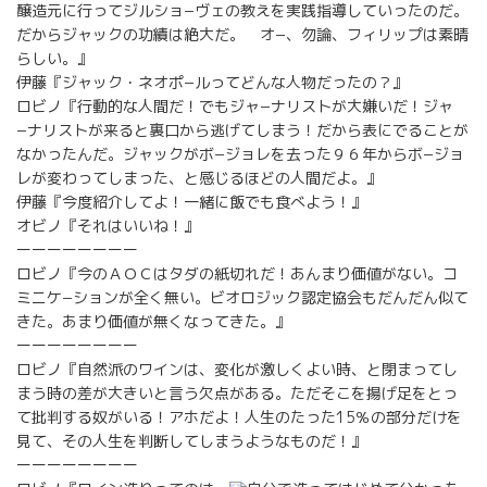
醸造元に行ってジルショ−ヴェの教えを実践指導していったのだ。
だからジャックの功績は絶大だ。 オ−、勿論、フィリップは素晴
らしい。』
伊藤『ジャック・ネオポ−ルってどんな人物だったの？』
ロビノ『行動的な人間だ！でもジャ−ナリストが大嫌いだ！ジャ
−ナリストが来ると裏口から逃げてしまう！だから表にでることが
なかったんだ。ジャックがボ−ジョレを去った９６年からボ−ジョ
レが変わってしまった、と感じるほどの人間だよ。』
伊藤『今度紹介してよ！一緒に飯でも食べよう！』
オビノ『それはいいね！』
ーーーーーーーー
ロビノ『今のＡＯＣはタダの紙切れだ！あんまり価値がない。コ
ミニケ−ションが全く無い。ビオロジック認定協会もだんだん似て
きた。あまり価値が無くなってきた。』
ーーーーーーーー
ロビノ『自然派のワインは、変化が激しくよい時、と閉まってし
まう時の差が大きいと言う欠点がある。ただそこを揚げ足をとっ
て批判する奴がいる！アホだよ！人生のたった15％の部分だけを
見て、その人生を判断してしまうようなものだ！』
ーーーーーーーー