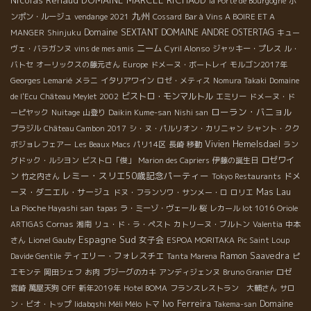
la Porte de Bourgogne
ポ
九州
ンポン・ルージュ
vendange 2021
Cossard
Bar à Vins A BOIRE ET A
Domaine SEXTANT
DOMAINE ANDRE OSTERTAG
MANGER
Shinjuku
キュー
ニーム
ヴェ・バラガンヌ
vins de mes amis
Cyril Alonso
ジャッキー・プレス
ル・
バトセ
オーリックスの藤元さん
Europe
ドメーヌ・ボートレイ
モルゴン2017年
Georges Lemarié
メラニ
イタリアワイン
ロゼ・メティス
Nomura Takaki
Domaine
ビストロ・モンマルトル
de l'Ecu
Château Meylet 2002
エミリー
ドメーヌ・ド
ローラン・バニョル
ーピヤック
Nuitage
山登り
Daikin Kume-san
Nishi san
ブラジル
Château Cambon 2017
シ・ヌ・パルリオン・カリニャン
シャント・クク
Vivien Hemelsdael
ボジョレフェアー
Les Beaux Macs
パリ14区
長崎
移動
ラン
ロゼワイ
グドック・ルシヨン
ビストロ「俊」
Marion des Capriers
伊藤の誕生日
レミー・スリエ50歳記念パーティー
ン
ドメ
竹之内さん
Tokyo Restaurants
ーヌ・ダニエル・サージュ
Mas Lau
ドヌ・フランソワ・サンメー・ロ
ロリエ
La Pioche Hayashi san
tapas
ラ・ミーゾ・ヴェール
桜
レカール lot 1016
Oriole
ARTIGAS
Cornas
湘南
リュ・ド・ラ・ペスト
カトリーヌ・ブルトン
Valentia
中本
Espagne Sud
女子会
さん
Lionel Gauby
ESPOA MORITAKA
Pic Saint Loup
ティエリー・フォレスチエ
Ramon Saavedra
Davide Gentile
Tanta Marena
ピ
エモンテ
岡田シェフ
お肉
ブジーグのカキ
アンディジェンヌ
Bruno Granier
ロゼ
宮崎
萬屋天狗
OFF
新年2019年
Hotel BOMA
フランスレストラン 大輔さん
サロ
Ivo Ferreira
Domaine
ン・ビオ・トップ
Iidabqshi Méli Mélo
トマ
Takema-san