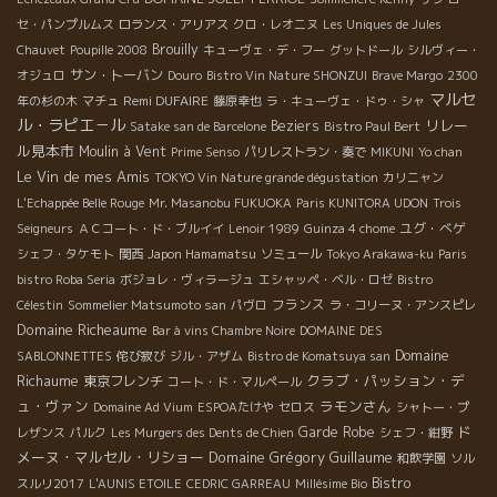
セ・パンプルムス
ロランス・アリアス
クロ・レオニヌ
Les Uniques de Jules
Brouilly
Chauvet
Poupille 2008
キューヴェ・デ・フー
グットドール
シルヴィー・
サン・トーバン
オジュロ
Douro
Bistro Vin Nature SHONZUI
Brave Margo
2300
マルセ
Remi DUFAIRE
年の杉の木
マチュ
藤原幸也
ラ・キューヴェ・ドゥ・シャ
ル・ラピエ－ル
リレー
Beziers
Satake san de Barcelone
Bistro Paul Bert
ル見本市
Moulin à Vent
Prime Senso
パリレストラン・奏で
MIKUNI
Yo chan
Le Vin de mes Amis
TOKYO Vin Nature grande dégustation
カリニャン
L'Echappée Belle Rouge
Mr. Masanobu FUKUOKA
Paris KUNITORA UDON
Trois
ユグ・べゲ
Seigneurs
ＡＣコート・ド・ブルイイ
Lenoir 1989
Guinza 4 chome
シェフ・タケモト
関西
Japon Hamamatsu
ソミュール
Tokyo Arakawa-ku
Paris
bistro Roba Seria
ボジョレ・ヴィラージュ
エシャッペ・ベル・ロゼ
Bistro
フランス
Célestin
Sommelier Matsumoto san
パヴロ
ラ・コリーヌ・アンスピレ
Domaine Richeaume
Bar à vins Chambre Noire
DOMAINE DES
Domaine
SABLONNETTES
侘び寂び
ジル・アザム
Bistro de Komatsuya san
Richaume
クラブ・パッション・デ
東京フレンチ
コート・ド・マルペール
ュ・ヴァン
ラモンさん
Domaine Ad Vium
ESPOAたけや
セロス
シャトー・プ
ド
Garde Robe
レザンス
パルク
Les Murgers des Dents de Chien
シェフ・紺野
メーヌ・マルセル・リショー
Domaine Grégory Guillaume
和飲学園
ソル
Bistro
スルリ2017
L'AUNIS ETOILE
CEDRIC GARREAU
Millésime Bio