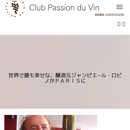
Skip
to
content
世界で最も幸せな、醸造元ジャンピエ−ル・ロビ
ノがＰＡＲＩＳに