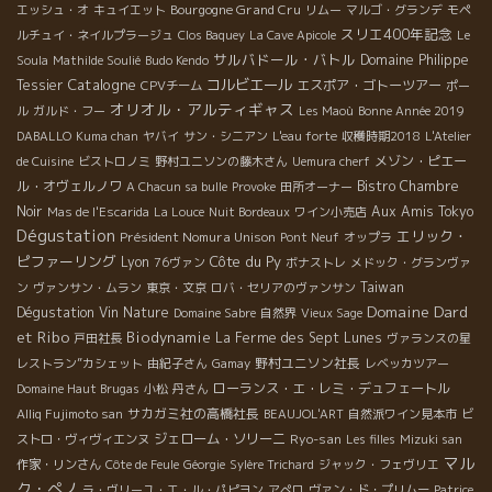
Bourgogne Grand Cru
エッシュ・オ
キュイエット
リムー
マルゴ・グランデ
モペ
スリエ400年記念
ルチュイ・ネイルプラージュ
Clos Baquey
La Cave Apicole
Le
サルバドール・バトル
Domaine Philippe
Soula
Mathilde Soulié
Budo Kendo
Catalogne
コルビエール
Tessier
エスポア・ゴトーツアー
CPVチーム
ポー
オリオル・アルティギャス
ル
ガルド・フー
Les Maoù
Bonne Année 2019
DABALLO
Kuma chan
ヤバイ
サン・シニアン
L'eau forte
収穫時期2018
L'Atelier
メゾン・ピエー
de Cuisine
ビストロノミ
野村ユニソンの藤木さん
Uemura cherf
ル・オヴェルノワ
Bistro Chambre
A Chacun sa bulle
Provoke
田所オーナー
Noir
Aux Amis Tokyo
Mas de l'Escarida
La Louce
Nuit Bordeaux
ワイン小売店
Dégustation
エリック・
Président Nomura Unison
Pont Neuf
オップラ
ピファーリング
Côte du Py
Lyon
76ヴァン
ボナストレ
メドック・グランヴァ
Taiwan
ン
ヴァンサン・ムラン
東京・文京
ロバ・セリアのヴァンサン
Domaine Dard
Dégustation Vin Nature
Domaine Sabre
自然界
Vieux Sage
et Ribo
Biodynamie
La Ferme des Sept Lunes
戸田社長
ヴァランスの星
野村ユニソン社長
レストラン”カシェット
由紀子さん
Gamay
レベッカツアー
ローランス・エ・レミ・デュフェートル
Domaine Haut Brugas
小松
丹さん
サカガミ社の高橋社長
Alliq Fujimoto san
BEAUJOL'ART
自然派ワイン見本市
ビ
ジェローム・ソリーニ
Ryo-san
ストロ・ヴィヴィエンヌ
Les filles
Mizuki san
マル
作家・リンさん
Côte de Feule
Géorgie
Sylère Trichard
ジャック・フェヴリエ
ク・ぺノ
ラ・ヴリーユ・エ・ル・パピヨン
アぺロ
ヴァン・ド・プリムー
Patrice