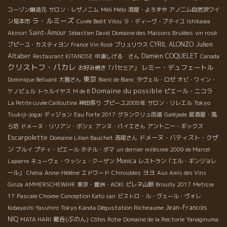
Méli Mélo
コーゾン醸造元
サロン・レザノニム
酒屋・よろずや
アノニム自然派ワイ
ラ・ルミーズ
ン見本市
Cuvée Bedit Vilou
ラ・ディーヴ・ブテイユ
Ishikawa
Saint-Amour
Akinori
Sébastien David
Domaine des Maisons Brulées
vin rosé
Julien
CYRIL ALONZO
プピーユ・カスティヨン
France Vin Rosé
ブリュリウス
Altaber
Damien COQUELET
Restaurant KITANOSE
中湊しげる さん
Canada
クリストフ・パカレ
レミー・デュフェートル
お好み焼き「パセミア」
東京
Dominique Belluard
大園さん
Blanc de Blanc
タヴェル・ロゼ
オビ・ワイン・
Domaine du possible
ピエール・ニコラ
ケノビュル
トゥルイヤス
M de B
Tokyo
La Petite cuvée Cailloutine
神田祭り
プピーユ2008年
サロン・リレエル
Tsukiji-jogai
ディジョン
Eau Forte 2017
グランクリュ街道
Galéjade
居酒屋・風
ら坊
ドメーヌ・リリアン・ボシェ
アンヌ・パイエさん
アントニー・ギックス
Escarpolette
ドメーヌ・バティスト・クザ
Domaine Lilian Bauchet
西尾さん
ン
ブルイ
プティ・ピエール
ホテル・ボマ
un dernier millésime 2009 de Marcel
Monica
Lapierre
キューヴェ・ウッシュ・クーザン
レストラン「エル・ギンジョレ
ヨヨ
ール」
Chéna
Anne-Hélène
エドワード
Chiroubles
Aux Amis des Vins
Ginza
AMMERSCHEWIHR
東京・豊洲・AOKI
ピレネ山脈
Brouilly 2017
Metisse
17
Pascale Choime
Conception Kato san
ビストロ・ル・ヴェール・ヴォレ
Tokyo Kanda Dégustation Richeaume
Jean-Francois
Kobayashi Yasuhiro
NIQ
葡呑(ぶのん)
MATA HARI
Côtes Rotie
Domaine de la Rectorie
Yanaginuma