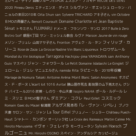
ミレイユ・ティソ
酒販グループESPOA
エスポア・ ナカモト
RECUE DES SENS
シルヴァン・オエッシュ
2020
Pineau Denis
エティエンヌ・ダイス
ローラン・バ
ニョルの来日2018年
Oita Shun san
Sylvere TRICHARD
アキ子さん
vin Octobre
Domaine Charlotte et Jean Baptiste
ＢＭОの斉藤さん
Benoit Courault
Sénat
FUJIMARU
トモミさん
ドメーヌ・フランソワ・サンロ
2017 Bulle à Zero
Bistro Soif
銀座4丁目
サン・ミッシェル教会
ルヴァ
Maison Jaune de vin rouge
フィリップ・カ
メゾン・ブリュレ
山田マサ子さん
Fronton
アヴェク・ル・タン
リーユ
トロワザムール
Rose de Zaza
La Grosse Nadine Vin Blanc Liquoreux
Tarragona
Mondial du Vin biologique
Hachijou-jima YAMADAYA san
Anthony
ジャン・フォワラール
ジ
Guix
マスぺリ
Le Petit Domaine
Iidabashi Le Ginglet
ェローム・ジュレ
ラピエール・2018年収穫
マニュエルさん
namida
Rita
Mariage de Nomura Takaki
Antoine Aréna
Mont Blanc
Salon Anonymes
オスピ
ス・ド・ボーヌ
L'écart lot 1016
Avital
勝山晋作死去
彫刻家の山下亮太さん
グシ
レ
テ
バイエール2016
炭焼・しのり・中山夫妻
Isojiro
NAHA
ポール・ルデール
ダミアン・コクレ
コスミック
ミ・スリエ
ＢＭОの聖子さん
Paul Gillet
アルザス見本市「レ・ヴァン・リベレ」
Romain
Gaec du Mazel
桜満開
ブノワ
La Tour Eiffel
夫妻
サロン・サン・ジャン
ブリュノー・シュラー
Château Puech-
シャトー・カンボン
Haut
オーリック社
La Croix des Rameaux
Matin Calme
Mr.
ブ
イヴォ・フェレイラ
Sylvain Hoesch
Hiroto Maruyama
モーヴェータン
ルゴーニュ
Mr. Hiroshi OSONO
スペイン・アンダルシア
カリピージュ