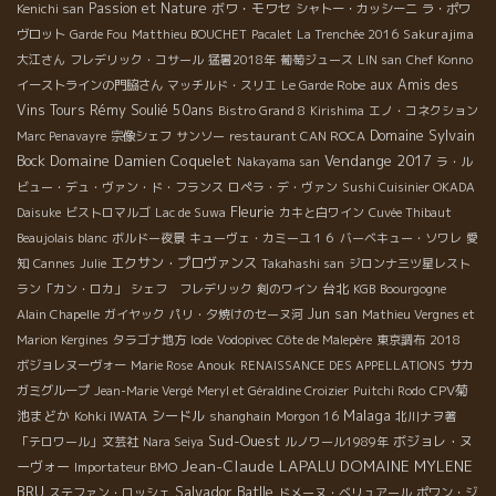
Passion et Nature
ボワ・モワセ
Kenichi san
シャトー・カッシーニ
ラ・ポワ
Sakurajima
ヴロット
Garde Fou
Matthieu BOUCHET
Pacalet
La Trenchée 2016
大江さん
フレデリック・コサール
猛暑2018年
葡萄ジュース
LIN san
Chef Konno
aux Amis des
イーストラインの門脇さん
マッチルド・スリエ
Le Garde Robe
Rémy Soulié 50ans
Vins Tours
Bistro Grand 8
Kirishima
エノ・コネクション
Domaine Sylvain
Marc Penavayre
宗像シェフ
サンソー
restaurant CAN ROCA
Bock
Domaine Damien Coquelet
Vendange 2017
Nakayama san
ラ・ル
ビュー・デュ・ヴァン・ド・フランス
ロペラ・デ・ヴァン
Sushi Cuisinier OKADA
Fleurie
Daisuke
ビストロマルゴ
Lac de Suwa
カキと白ワイン
Cuvée Thibaut
Beaujolais blanc
ボルドー夜景
キューヴェ・カミーユ１６
バーベキュー・ソワレ
愛
エクサン・プロヴァンス
知
Cannes
Julie
Takahashi san
ジロンナ三ツ星レスト
台北
ラン「カン・ロカ」
シェフ フレデリック
剣のワイン
KGB
Boourgogne
Jun san
Alain Chapelle
ガイヤック
パリ・夕焼けのセーヌ河
Mathieu Vergnes et
Marion Kergines
タラゴナ地方
Iode
Vodopivec
Côte de Malepère
東京調布
2018
ボジョレヌーヴォー
Marie Rose
Anouk
RENAISSANCE DES APPELLATIONS
サカ
CPV菊
ガミグループ
Jean-Marie Vergé
Meryl et Géraldine Croizier
Puitchi Rodo
Malaga
池まどか
シードル
Kohki IWATA
shanghain
Morgon 16
北川ナヲ著
Sud-Ouest
ボジョレ・ヌ
「テロワール」文芸社
Nara Seiya
ルノワール1989年
Jean-Claude LAPALU
DOMAINE MYLENE
ーヴォー
Importateur BMO
BRU
Salvador Batlle
ステファン・ロッシェ
ドメーヌ・ベリュアール
ポワン・ジ