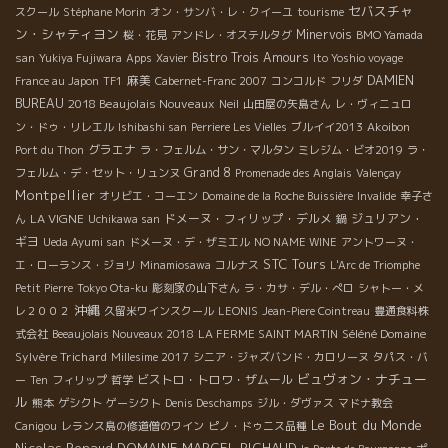
セバスチャ
スクール
Stéphane Morin
オン・サンバ・レ・クイーユ
tourisme
ン・シャティヨン
Minervois
桜・花見
アンドレ・オステルタグ
BMO Yamada
Bistro Trois Amours
san
Yukiya Fujiwara
Apps
Xavier
Ito Yoshio voyage
麻美
DAMIEN
France au Japon
TF1
Cabernet-Franc 2007
コンコルド
フリダ
BUREAU
2018 Beaujolais Nouveaux
Neil
山田屋の矢島さん
レ・ヴィニュロ
ン・ドゥ・リレエル
Ishibashi san
Perriere Les Vielles
ブルイイ2013
Akoibon
グラエナ
Port du Thon
ラ・フェルム・サン・マルタン
ミレジム・ビオ2019
ラ・
Grand 8
フェルム・デ・セット・リュンヌ
Promenade des Anglais
Valençay
Montpellier
オリビエ・コーエン
Domaine de la Roche Buissière
Invalide
幸子さ
LA VIGNE
ドメーヌ・フィリップ・デルメ
ジュリアン・
ん
Uchikawa san
鍋
ギヨ
Ueda Ayumi san
ドメーヌ・デ・ザミエル
NO NAME WINE
アントワーヌ・
STC Tours
エ・ローランス・ジョリ
Minamiosawa
コルナス
L'Arc de Triomphe
Petit Pierre
Tokyo Ota-ku
彫刻家の山下さん
ラ・カサ・デル・ぺロ
シャトー・メ
沖縄
レ２００２
久留米ワインスクール
LEONIS
Jean-Piere Cointreau
豊通食料株
Séléné Domaine
式会社
Beeaujolais Nouveaux 2018
LA FERME SAINT MARTIN
Sylvère Trichard
Millesime 2017
シニア・ジャズバンド・カロリーヌ
タパス・バ
ビュヴォン・ナチュー
ビストロ・トロワ・ザムール
ー
Ten
フィリップ
哲学
ル
熊本
ゲシクト
ゲーシクト
Denis Deschamps
ジル・ダヴァス
マドナ教会
Le Bout du Monde
Canigou
レランス島の修道僧のワイン
ピノ・ドゥニス品種
Nicolas Renaud
DOMAINE MARCEL RICHAUD