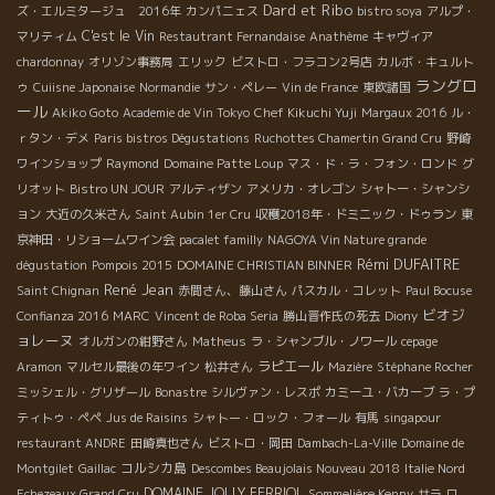
Dard et Ribo
ズ・エルミタージュ 2016年
カンパニェス
bistro soya
アルプ・
C'est le Vin
マリティム
Restautrant Fernandaise
Anathème
キャヴィア
chardonnay
オリゾン事務局
エリック
ビストロ・フラコン2号店
カルボ・キュルト
ラングロ
ゥ
Cuiisne Japonaise
Normandie
サン・ペレー
Vin de France
東欧諸国
ール
Akiko Goto
Academie de Vin Tokyo
Chef Kikuchi Yuji
Margaux 2016
ル・
ｒタン・デメ
Paris bistros Dégustations
Ruchottes Chamertin Grand Cru
野崎
ワインショップ
Raymond
Domaine Patte Loup
マス・ド・ラ・フォン・ロンド
グ
リオット
Bistro UN JOUR
アルティザン
アメリカ・オレゴン
シャトー・シャンシ
ョン
大近の久米さん
Saint Aubin 1er Cru
収穫2018年・ドミニック・ドゥラン
東
京神田・リショームワイン会
pacalet familly
NAGOYA Vin Nature grande
Rémi DUFAITRE
dégustation
Pompois 2015
DOMAINE CHRISTIAN BINNER
René Jean
Saint Chignan
赤間さん、藤山さん
パスカル・コレット
Paul Bocuse
ビオジ
Confianza 2016
MARC
Vincent de Roba Seria
勝山晋作氏の死去
Diony
ョレーヌ
オルガンの紺野さん
Matheus
ラ・シャンブル・ノワール
cepage
ラピエール
Aramon
マルセル最後の年ワイン
松井さん
Mazière
Stéphane Rocher
ミッシェル・グリザール
Bonastre
シルヴァン・レスポ
カミーユ・バカーブ
ラ・プ
ティトゥ・ペペ
Jus de Raisins
シャトー・ロック・フォール
有馬
singapour
restaurant ANDRE
田崎真也さん
ビストロ・岡田
Dambach-La-Ville
Domaine de
コルシカ島
Montgilet
Gaillac
Descombes Beaujolais Nouveau 2018
Italie Nord
DOMAINE JOLLY FERRIOL
Echezeaux Grand Cru
Sommelière Kenny
サラ
ロ