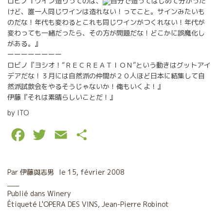
ロビノ『ワイン造りってのは、
自分で造ってはじめて分かった
けど、誰一人同じワインは造れない！ってこと。サインみたいも
のだな！年代も変わるとこれも同じワインがつくれない！年代が
変わっても一緒だったら、その方が問題だな！どこかに誤魔化し
がある。』
ーーーーーーーー
ロビノ『ヨシオ！“ＲＥＣＲＥＡＴＩＯＮ”という動きはグットアイ
デアだな！３月には自然派の仲間が２０人ほど日本に結集して自
然派試飲会をやるそうじゃないか！俺もいくよ！』
伊藤『それは素晴らしいことだ！』
by ITO
F
T
E
P
a
w
m
a
c
i
a
r
Par
伊藤與志男
le
15, février 2008
e
t
i
t
Publié dans
Winery
Étiqueté
b
L'OPERA DES VINS
t
l
a
,
Jean-Pierre Robinot