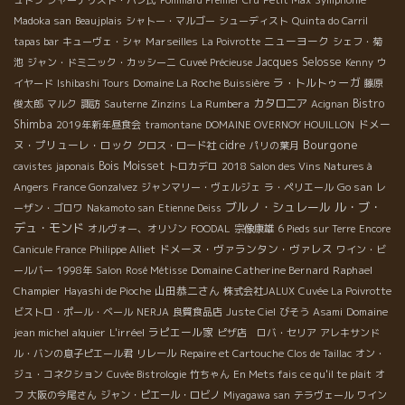
Madoka san
Beaujplais
シャトー・マルゴー
シューディスト
Quinta do Carril
Marseilles
ニューヨーク
tapas bar
キューヴェ・シャ
La Poivrotte
シェフ・菊
Jacques Selosse
池
ジャン・ドミニック・カッシーニ
Cuveé Précieuse
Kenny
ウ
ラ・トルトゥーガ
イヤード
Ishibashi Tours
Domaine La Roche Buissière
藤原
La Rumbera
カタロニア
Bistro
俊太郎
マルク
諏訪
Sauterne
Zinzins
Acignan
Shimba
ドメー
2019年新年昼食会
tramontane
DOMAINE OVERNOY HOUILLON
Bourgone
ヌ・プリューレ・ロック
cidre
クロス・ロード社
パリの葉月
Bois Moisset
cavistes japonais
トロカデロ
2018 Salon des Vins Natures à
Go san
Angers
France Gonzalvez
ジャンマリー・ヴェルジェ
ラ・ペリエール
レ
ブルノ・シュレール
ル・ブ・
ーザン・ゴロワ
Nakamoto san
Etienne Deiss
デュ・モンド
オルヴォー、オリゾン
FOODAL
宗像康雄
6 Pieds sur Terre
Encore
ドメーヌ・ヴァランタン・ヴァレス
Canicule France
Philippe Alliet
ワイン・ビ
Domaine Catherine Bernard
Raphael
ールバー
1998年
Salon
Rosé Métisse
Champier
山田恭二さん
Hayashi de Pioche
株式会社JALUX
Cuvée La Poivrotte
Domaine
ビストロ・ポール・ベール
NERJA
良質食品店
Juste Ciel
びそう
Asami
jean michel alquier
L'irréel
ラピエール家
ピザ店 ロバ・セリア
アレキサンド
ル・バンの息子ピエール君
リレール
Repaire et Cartouche
Clos de Taillac
オン・
ジュ・コネクション
Cuvée Bistrologie
竹ちゃん
En Mets fais ce qu'il te plait
オ
フ
大阪の今尾さん
ジャン・ピエール・ロビノ
Miyagawa san
テラヴェール
ワイン