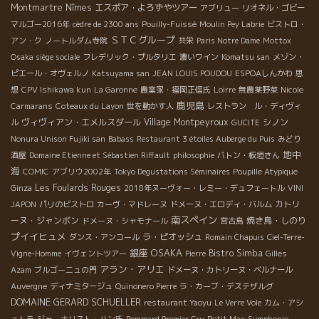
Montmartre
Nîmes
エスポア・よろずやツアー
アブリュー
リオネル・ゴビー
マルゴー2016年
cèdre de 2300 ans
Pouilly-Fuissé
Moulin Pey Labrie
ビストロ・
ＳＴＣグループ
アン・ク
ノートルダム寺院
共栄
Paris Notre Dame
Mottox
Osaka siège sociale
フレデリック・プルタリエ
濃いワイン
Komatsu san
メゾン・
ピエール・オヴェルノ
Katsuyama san
JEAN LOUIS POUDOU
ESPOAしんかわ
思
想
CPV Ishikawa kun
La Garonne
農業家・福岡正信氏
Loirre
無農薬野菜
Nicole
鹿児島
Carmarans
Coteaux du Layon
世を動かす人
レストラン ル・ディヴィ
ヴィヴィアン・エメルスダール
Village Montpeyroux
シノン
ル
GUCITE
Nonura Unison Fujiki san
Babass
Restaurant 3 étoiles Auberge du Puis
みどり
地中
酒屋
Domaine Etienne et Sébastien Riffault
philosophie
バトン・板垣さん
海
COMIC
アブリウ2002年
Tokyo Degustations Séminaires
Poupille Atypique
Les Foulards Rouges
Ginza
2018年ヌーヴォー・レミー・デュフェートル
VINI
カトリ
JAPON
パリのビストロ
カーヴ・マドレーヌ
ドメーヌ・エロディ・バルム
南スペイン
ーヌ・ジャンボン
焼き鳥・しのり
ドメーヌ・シャモナール
宮古島
プイイヒュメ
ラ・ピオッシュ
ダンス・アンコール
Romain Chapuis
Ciel-Terre-
銀座
OSAKA
Bistro Simba
Vigne-Homme
イヴェントツアー
Pierre
Gilles
アラン・アリエ
Azam
ブルゴーニュの門
ドメーヌ・カトリーヌ・ベルナール
Auvergne
ディナミタージュ
Quinonero Pierre
ラ・カーブ・デステザルグ
DOMAINE GERARD SCHUELLER
restaurant Yaoyu
Le Verre Vole
カム・アシ
ュトラ
ジャーナリスト・ハン氏
Pommard Premier Cru
Petit Max
Symphonie