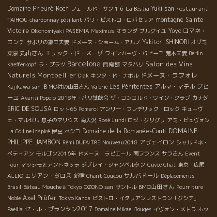
Domaine Prieuré Roch
Yuki san
restaurant
フェールド・サン１６
La Bestia
TAIHOU
montagne Sainte
chardonnay pétillant
パリ・ビストロ・ロバセリア
Victoire
Yoyo
ロマネ・
Okonomiyaki PASEMIA
Maximus
オランダ
ブルグイユ
コンチ
Yakitori SHINORI
サボリの鎌田夫妻
ドメーヌ・ショーム・アルノ
オザミ
丸山さん
エリック・ド・スーザ
東京
ワインカーヴ・パピーユ
荒木夫妻
Berlin
Barcelone
Salon des Vins
西南部
Kaefferkopf
ラ・プラツ
マタハリ
Naturels Montpellier
ドメーヌ・ラフォレ
Diak
キンタ・ド・ナポル
Les Pénitentes
アルマ・マテル
プピ
Kajikawa san
ＢＭО社の山田さん
Valérie
ーユ
Avanti Popolo
2018年・パリ試飲会
ザ・コンコルド・ワイン・クラブ
カナダ
ERIC DE SOUSA
ロット66
Pomerol
アンリー・フレデリック・ロック
キューヴ
ェ・マルセル
息子のマリウス
南大沢
Rosé Lundi
ロゼ・グリグリ
アミ・ビュヴォン
DOMAINE
Domaine de la Romanée-Conti
La Colline Inspiré
伊豆
ペシコ
PHILIPPE JAMBON
アヴェイロン
Rémi DUFAITRE Nouveau2018
シャルドネ・
ペティアン
モルゴン2016年
ドメーヌ・ラピエール
南フランス
サラさん
Event
Tour
マッシモとアントネッラ
ジブレイ・シャンベルタン
Cuvée Chat
東京・広尾
エリアン・ダロス
サルバドール
ALLIQ
新宿
Chant Coucou
Déplacements
BMO山田さん
Brasil
Bâteau Mouche à Tokyo
OZONO san
サントル
Pourriture
Axel Prϋfer
Noble
Tokyo Kanda
ビストロ・イタリアンレストラン「グシテ」
セ・ル・プランタン2017
Paellia
Domaine Mikael Bouges
イヴォン・メトラ
ホッ