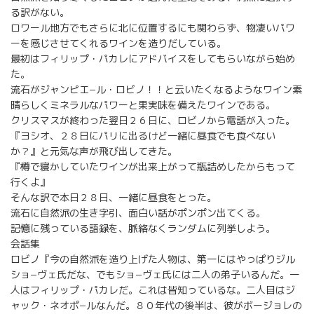
る訳がない。
ロワール地方でもさらに北に位置するにも関わらず、物凄いパワ
ーを感じさせてくれるワインを造りだしている。
最初はフィリップ・パカレにアドバイスをしてもらいながら始め
た。
流石がジャンピエ−ル・ロビノ！！と云いたくなるようなワイン素
晴らしくミネラルなパワーと果実味を備えたワインである。
クリスマスが終わった翌日２６日に、ロビノから電話が入った。
『ヨシオ、２８日にパリに出るけど一緒に昼食でも食べない
か？』と元気な声が飛び出してきた。
『樽で寝かしていたワインが出来上がって瓶詰めしたからもって
行くよ』
そんな訳で本日２８日、一緒に昼食をとった。
流石に自然派の生き字引、面白い話がポンポン出てくる。
記憶に残っている語録を、脈絡なくランダムに列挙しよう。
会話集
ロビノ『今の自然派を造り上げた人物は、第一にはやっぱりジル
ショ−ヴェ氏だな、でもショ−ヴェ氏には二人の弟子いるんだ。一
人はフィリップ・パカレだ。これは皆知っているな。二人目はジ
ャック・ネオポ−ルなんだ。８０年代の後半は、彼がボージョレの