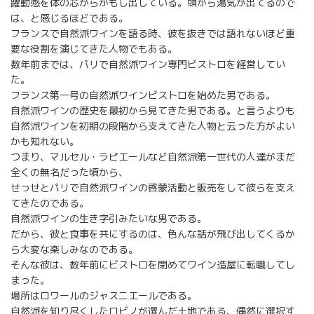
躍動感を体の芯からかもし出している。頭から湯気が出てるので
は、と感じるほどである。
フランスで自然派ワインを語る時、彼を抜きでは語れないほど重
要な役割を演じてきた人物でもある。
数年前までは、パリで自然派ワイン専門ビストロを経営してい
た。
フランス第一号の自然派ワインビストロを始めた男である。
自然派ワインの歴史を最初から見てきた男である。と言うよりも
自然派ワインを初期の段階から支えてきた人物と云った方がよい
かも知れない。
つまり、マルセル・ラピエールなど自然派第一世代の人達がまだ
全くの無名だった頃から、
せっせとパリで自然派ワインの啓蒙活動と販売をして彼らを支え
てきたのである。
自然派ワインの生き字引みたいな男である。
だから、彼と食事を共にするのは、色んな話が飛び出してくるか
ら大変な楽しみなのである。
そんな彼は、数年前にビストロを閉めてワイン造屋に転職してし
まった。
場所はロワールのジャスニエールである。
自然派を知り尽くしたロビノが選んだ土地である、偶然に選択す