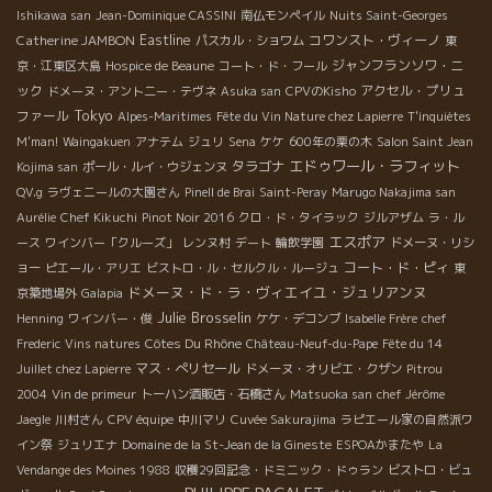
Ishikawa san
Jean-Dominique CASSINI
南仏モンペイル
Nuits Saint-Georges
Catherine JAMBON
Eastline
コワンスト・ヴィーノ
パスカル・ショワム
東
ジャンフランソワ・ニ
京・江東区大島
Hospice de Beaune
コート・ド・フール
ック
アクセル・プリュ
ドメーヌ・アント二ー・テヴネ
Asuka san
CPVのKisho
Tokyo
ファール
Alpes-Maritimes
Fête du Vin Nature chez Lapierre
T'inquiètes
M'man!
Waingakuen
アナテム
ジュリ
Sena
ケケ
600年の栗の木
Salon Saint Jean
エドゥワール・ラフィット
タラゴナ
Kojima san
ポール・ルイ・ウジェンヌ
QV.g
ラヴェニールの大園さん
Pinell de Brai
Saint-Peray
Marugo Nakajima san
Aurélie
Chef Kikuchi
Pinot Noir 2016
クロ・ド・タイラック
ジルアザム
ラ・ル
エスポア
ース
ワインバー「クルーズ」
レンヌ村
デート
輪飲学園
ドメーヌ・リシ
コート・ド・ピィ
ョー
ピエール・アリエ
ビストロ・ル・セルクル・ルージュ
東
ドメーヌ・ド・ラ・ヴィエイユ・ジュリアンヌ
京築地場外
Galapia
Julie Brosselin
Henning
ワインバー・俊
ケケ・デコンブ
Isabelle Frère
chef
Côtes Du Rhône
Frederic
Vins natures
Château-Neuf-du-Pape
Fête du 14
マス・ぺリセール
Juillet chez Lapierre
ドメーヌ・オリビエ・クザン
Pitrou
2004
Vin de primeur
トーハン酒販店・石橋さん
Matsuoka san
chef Jérôme
Jaegle
川村さん
CPV équipe
中川マリ
Cuvée Sakurajima
ラピエール家の自然派ワ
イン祭
ジュリエナ
Domaine de la St-Jean de la Gineste
ESPOAかまたや
La
Vendange des Moines 1988
収穫29回記念・ドミニック・ドゥラン
ビストロ・ビュ