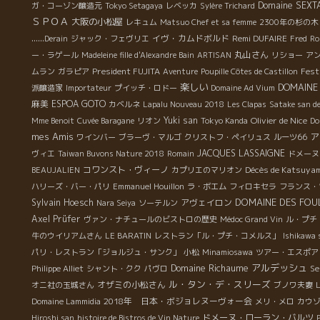
Domaine SEXT
ガ・コーゾン醸造元
Tokyo Setagaya
レベッカ
Sylère Trichard
ＳＰＯＡ
大阪の小松屋
レキュム
Matsuo Chef et sa femme
2300年の杉の木
イヴ・カムドボルド
Remi DUFAIRE
......Derain
ジャック・フェヴリエ
Fred
Ro
丸山さん
ー・ラゲール
Madeleine fille d'Alexandre Bain
ARTISAN
リショー
ア
President FUJITA
Fest
ムラン
ガラピア
Aventure
Poupille Côtes de Castillon
楽しい
DOMAINE
派醸造家
Importateur
プイッチ・ロドー
Domaine Ad Vium
麻美
ESPOA GOTO
カベルネ
Lapalu Nouveau 2018
Les Clapas
Satake san de
Yuki san
Olivier de Nice
Mme Benoit
Cuvée Baragane
リオン
Tokyo Kanda
Do
mes Amis
ア
ワインバー
ブラーヴ・マルゴ
クリストフ・ペイリュス
ルーツ66
JACQUES LASSAIGNE
ヴィエ
Taiwan Buvons Nature 2018
Romain
ドメーヌ
コワンスト・ヴィーノ
Décès de Katsuya
BEAUJALIEN
カプリエのマリオン
ハリーズ・バー・パリ
Emmanuel Houillon
ラ・ボエム
フィロキセラ
フランス・
DOMAINE DES FOU
Sylvain Hoesch
アヴェイロン
Nara Seiya
ソーテルン
Axel Prüfer
ヴァン・ナチュールのビストロの歴史
Médoc Grand Vin
ル・プチ
牛のウイリアムさん
LE BARATIN
レストラン「ル・プチ・コメルス」
Ishikawa 
パリ・レストラン「ジョルジュ・サンク」
小松
Minamiosawa
ツアー・エスポア
Domaine Richaume
アルデッシュ
Se
Philippe Alliet
シャント・クク
パヴロ
ル・タン・デ・スリーズ
オザミの小松さん
オニ社の玉城さん
ブノワ夫妻
L
2018年 日本・ボジョレヌーヴォー会
Domaine Lammidia
メリ・メロ
カウ
ドメーヌ・ローラン・バルツ
Hiroshi san
histoire de Bistros de Vin Nature