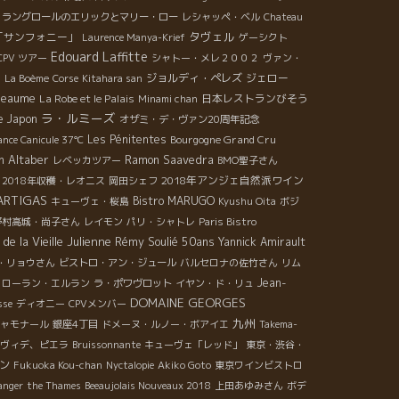
ラングロールのエリックとマリー・ロー
レシャッペ・ベル
Chateau
タヴェル
「サンフォニー」
Laurence Manya-Krief
ゲーシクト
Edouard Laffitte
CPV ツアー
シャトー・メレ２００２
ヴァン・
M
ジョルディ・ペレズ
ジェロー
La Boème
Corse
Kitahara san
heaume
La Robe et le Palais
日本レストランびそう
Minami chan
ラ・ルミーズ
e
Japon
オザミ・デ・ヴァン20周年記念
Les Pénitentes
Bourgogne Grand Cru
ance Canicule 37℃
en Altaber
Ramon Saavedra
レベッカツアー
BMO聖子さん
2018年アンジェ自然派ワイン
2018年収穫・レオニス
岡田シェフ
 ARTIGAS
Bistro MARUGO
キューヴェ・桜島
Kyushu Oita
ボジ
野村高城・尚子さん
レイモン
パリ・シャトレ
Paris Bistro
de la Vieille Julienne
Rémy Soulié 50ans
Yannick Amirault
・リョウさん
ビストロ・アン・ジュール
バルセロナの佐竹さん
リム
Jean-
ローラン・エルラン
ラ・ポワヴロット
イヤン・ド・リュ
DOMAINE GEORGES
sse
ディオニー
CPVメンバー
九州
ャモナール
銀座4丁目
ドメーヌ・ルノー・ボアイエ
Takema-
ヴィデ、ピエラ
Bruissonnante
キューヴェ「レッド」
東京・渋谷・
ン
Fukuoka Kou-chan
Nyctalopie
Akiko Goto
東京ワインビストロ
anger
the Thames
Beeaujolais Nouveaux 2018
上田あゆみさん
ボデ