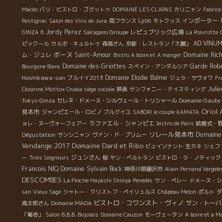
Macéo
パリ・ビストロ・ゴグットゥ
DOMAINE LES CLAPAS
カリニャン
Fabrice
Lyon
インポーター
Restignac
Salon des Vins de Jura
南フランス
モトクッス
Jordy Perez
レピュブリック広場
GINZA 6
Sakagami Groupe
La Poivrotte
AD VINU
ピックール
カルボ・キュルトゥ
森高さん
京都・レストラン「大鵬」
ボーヌ
Domaine Ric
ム・ジュレ
Saint-Amour
Bistro A boire et A manger
Domaine des Griottes
Garde Rob
Bourgone Blanc
スペイン・アンダルシア
Hoshikawa-san
Domaine Elodie Balme
ブルイイ2013
ジュラ・サヴォワ
Fr
Juli
Cézanne
Mottox Osaka siège sociale
映画
サンフォニー・テイスティング
Tokyo Ginza
Domaine Gauby
セレネ・ドメーヌ・シルヴェール・トリシャール
Oriol
見本市
ジャンピエール・ロビノ
ブルグイユ
SABORI le couple KAMATA
ラファエル・シャンピエ
ョレ・ヌーヴォーフェアー
bistro de Paris
結婚式・
リレール見本市
Domaine 
Dégustation
サンシニャン
ヴァン・ド・プリムー
Domaine Dard et Ribo
Vendange 2017
ビュイソナント
生カキ
シェフ
ジュンさん
ー
Trois Seigneurs
桜
ヤン・ベルトラン
ビストロ・ラ・ノティック
Domaine Sylvain Bock
Francois NIQ
Alain
神奈川県藤沢市
Pernand Vergele
DESCOMBES
La Pioche Hayashi Shinya
Penedès
サン・ペレー
ドメーヌ・シ
san
Vieux Sage
シャトー・クリストフ・ペイリュルス
Châpeau Melon
ポルト
ダ
ビストロ・コワンスト・ヴィノ
サン・トーバ
高太郎さん
Domaine MADA
「葡呑」
Salon B.B.B. Bojolais
Domaine Cauzon
モーヴェータン
A boire et a M