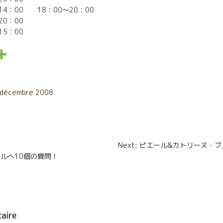
14：00 18：00〜20：00
0：00
5：00
P
a
r
 décembre 2008
t
a
n
g
Next: ピエール&カトリーヌ
タールへ10個の質問！
e
r
aire