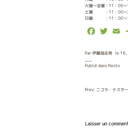
火曜〜金曜：11：00〜
土曜 ：11：00〜2
日曜 ：11：00〜1
F
T
E
a
w
m
c
i
a
Par
伊藤與志男
le
16,
e
t
i
Publié dans
Resto
b
t
l
Navigatio
o
e
Prev: ニコラ・テス
de
o
r
l’article
k
Laisser un comment