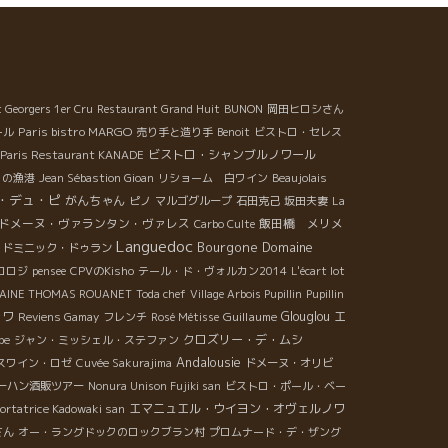
t Georgers 1er Cru
Restaurant Grand Huit
BUNON
岡田ヒロシさん
Paris bistro MARGO
ール
売り手と造り手
Benoit
ビストロ・セレス
ビストロ・シャンブルノワール
Paris Restaurant KANADE
ロの漁港
Jean Sébastion Gioan
リショーム 白ワイン
Beaujolais
・デュ・ピ
がんちゃん
ピノ
マルゴグループ
石田克己
坂田夫妻
La
ドメーヌ・ヴァランタン・ヴァレス
飯田橋 メリメ
Carbo Culte
Languedoc
Bourgone
Domaine
年・ドミニック・ドゥラン
ロロジ
pensee
CPVのKisho
テール・ド・ヴォルカン2014
L'écart lot
AINE THOMAS ROUANET
Toda chef
Village Arbois Pupillin
Pupillin
ォワ
Guillaume
Glouglou
エ
Reviens Gamay
フレンチ
Rosé Métisse
クロズリー・デ・ムシ
be
ジャン・ミッシェル・ステファン
Andalousie
スワイン・ロゼ
Cuvée Sakurajima
ドメーヌ・オリビ
ーハン酒販ツアー
Nonura Unison Fujiki san
ビストロ・ポール・ベー
エマニュエル・ウイヨン・オヴェルノワ
ortatrice Kadowaki san
さん
オー・ラングドックのロックブラン村
プロムナード・デ・ザング