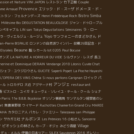
assion et Nature
VINI JAPON
レストラン
竹下正樹
Couple
Provence
ドメーヌ・ド・
エリック・ド・スーザ
ume Arnaud
Bistro Simba
ストラン・フェルナンデーズ
Henri Frédérique Roch
Millésime Bio
DEGUSTATION BEAUJOLOISE
ジャン・ドゥローブル
ラ・ロー
ンペキャブル
LIN san
Tokyo Degustations Séminaires
Yoyo
サンフォニーのまどかさん
ド
ラ・ヴィエルジュ・ルージュ
an-Pierre BISPALIE
ロンドンの自然派ワインバー
収穫29回記念・ド
Beaune
Elysées
鮨
レカール lot 0205
Paul Bocuse
オンズ
LA NATURE A HORREUR DU VIDE
シルヴァン・レスポ
長ユ
herine et Dominique DERAIN
Vendange 2018 Léonis
Cuvée Chat
司シェフ・ユウジロウさん
GUCITE
Saperli Popet
La Pioche Hayashi
L'OPERA DES VINS
Chéna
Si nous parlions Carignan
ロイック
パ
アンジェ
restaurant
ール
トロカデロ
大近
アグヤーナ村
寿
ビストロ・ユイガ
キューヴェ・ソレイユ・テール・クール
シェナ
 Paris 11e
B.B.B. Bojoloise
オリゾン事務局
サンマルタン経営者のレ
tet
無農薬野菜
ウイヤード
Ruchottes Chamertin Grand Cru
MAREE
Philippe
AHA
カタロニア人
パカレ・ファミリー
Takezawa san
ナルボンヌ
ン
サカガミ社
Les Prémices 16
小松さん
Sancerre
ソ
ピオッシュの林さん
Village
カーブ・オジェ
みどり酒屋
・デュ・メルル
伊藤の日本ツアー
SILEX Sauvignon 2016
オレリー