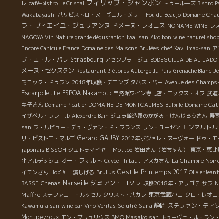
フィリップ・ジャンボン
レ
café-bistro Le Cristal
トゥールーズ
Bistro P
Wakabayashi
パリビストロ・ヌーヴェル・メリー
Fou du Beaujo
Domaine Cha
ラ・ヴィエイユ・ジュリアンヌ
ドメーヌ・レオニス
NO NAME WINE
レ
NAGOYA Vin Nature grande dégustation
Iwai san
Akoibon
wine naturel shop
Encore Canicule France
Domaine des Maisons Brulées
chef Xavi
Imao-san
ア
ブ・エ・ル・パレ
Strasbourg
アセンブラージュ
BODEGUILLA DE AL LADO
メーヌ・セクスタン
Restaurant 3 étoiles Auberge du Puis
Grenache Blanc
Je
ミニック・ドゥラン
2018年収穫・デコンブ
タパス・バー
Avenue des Champs-
Escarpolette
ESPOA Nakamoto
自然派ワイン専門店・ロックス・オフ
武道
キ子さん
Domaine Picatier
DOMAINE DE MONTCALMES
Bulbille
Domaine Cat
イザベル・フレール
Alexendre Bain
ジュラ醸造家のかがみ・けんじろうさん
寿
モンマルトル
san
ラ・ルビュー・デュ・ヴァン・ド・フランス
リン・ユーセン
Gerard GAUBY
リ・ビストロ・マルゴ
2017年ボジョレ・ヌーヴォー
ドゥ・モ
japonais BISSOH
シュトラマイヤー
Mottox
岩田さん（岩ちゃん）
東京・恵比
オー・フォルト
La Chambre Noire
北アルデッシュ
Cuvée Thibaut
アスカさん
C'est le Printemps 2017
イモンさん
Hop'là
中湊しげる
Brulius
OlivierJean
ダミアン・コクレ
Marseille
BASSE
Chenas
収穫2018年・アリゴテ
サラ
N
Maffre
東京武蔵小山
ステファニー・ルッセル
クリスト・パカレ
クロ・レオニ
Sara
静岡
ステファン・ティ
Kawamura san
wine bar Vino Veritas
Solutré
Montpeyroux
BMO Masako san
モン・ブリュリウス
キューヴェ・ル・ラン