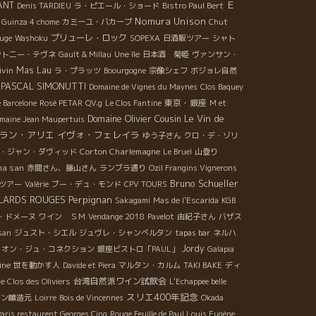
Ｅ
ANT
Denis TARDIEU
ラ・ピエール・ショード
Bistro Paul Bert
Nomura Unison
Guinza 4 chome
カミーユ・バカーブ
Chut
プリューレ・ロック
uge
Washoku
SOPEXA
日酒販ツアー
シャト
ントニー・テヴネ
Gault & Millau
Une île
日本酒 菊姫
ヴァンサン・
ivin
Mas Lau
ラ・プラッツ
Boourgogne
宗像シェフ
ボジョレ自然
 PASCAL SIMONUTTI
Domaine de Vignes du Maynes
Clos Baquey
東京・銀座
 Barcelone
Rosé PETAR
QV.g
Le Clos Fantine
M et
Domaine Olivier Cousin
Le Vin de
maine Jean Maupertuis
ラン・アリエ
イヴォ・フェレイラ
ゆう子さん
クロ・デ・ゾリ
Corton Charlemagne
・ジャン・ダヴィッド
Le Bruel
山登り
ma san
赤間さん、藤山さん
ランブラ通り
Ozil Frangins Vignerons
Bruno Schueller
ツアー
Valérie
ブー・デュ・モンド
CPV TOURS
LARDS ROUGES
Perpignan
Sakagami
Mas de l'Escarida
KGB
・ドメーヌ
ワイン ＳＭ
Vendange 2018
Pavelot
由紀子さん
バザス
san
ジュスト・シエル
ジュヴレ・シャンべルタン
tapas bar
ネルハ
Jordy
オン・ジュ・コネクション
銀座ビストロ「PAUL」
Galapia
ine
世を動かす人
Davide et Piera
マルタン・カルム
TAKI BAKE
ディ
台湾自然派ワイン試飲会
e Clos des Oliviers
L'Echappee belle
スリエ400年記念
ゾン醸造元
Loirre
Bois de Vincennes
Okada
Paris restaurent Georges Cinq
Rouge Feuille de Paul Louis Eugène