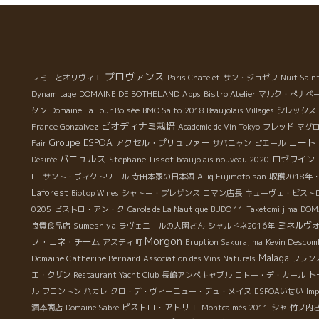
プロヴァンス
レミーとオリヴィエ
Paris Chatelet
サン・ジョゼフ
Nuit Sain
Dynamitage
DOMAINE DE BOTHELAND
Apps
Bistro Atelier
マルク・ぺナベ
タン
Domaine La Tour Boisée
BMO Saito
2018 Beaujolais Villages
シレックス
ビオディナミ栽培
France Gonzalvez
Academie de Vin Tokyo
フレッド
マグ
Groupe ESPOA
コート
アクセル・プリュファー
Fair
サバニャン
ピエール
バニュルス
Stéphane Tissot
ロゼワイン
Désirée
beaujolais nouveau 2020
ロ
サント・ヴィクトワール
寺田本家の日本酒
Alliq Fujimoto san
収穫2018
Laforest
Biotop Wines
シャトー・プレザンス
ロマン店長
キューヴェ・ビスト
0205
ビストロ・アン・ク
Carole de La Nautique
BUDO 11
Taketomi jima
DOM
Sumeshiya
ミネルヴ
良質食品店
ラヴェニールの大園さん
シャルドネ2016年
Morgon
ノ・コネ・チーム
アスティ町
Eruption Sakurajima
Kevin Descom
Malaga
Domaine Catherine Bernard
Association des Vins Naturels
フラン
エ・クザン
Restaurant Yacht Club
長崎アンペキャブル
コトー・デ・カール
ト
ル
フロントン
パカレ
クロ・デ・ヴィーニュー・デュ・メイヌ
ESPOAいせい
Imp
ビストロ・アトリエ
酒本商店
Domaine Sabre
Montcalmès 2011
シャ
竹ノ内