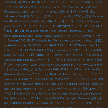
Côtes Du Rhône
ジル・キャトリンヌ・ヴェルジェ
川県藤沢市
湘南
レベッカ
AD VINUM
ツアー
加賀
ラ・ルース
タパス
ラ・ヴリーユ・エ・ル・パピヨン
ビオジョレーヌ
Mas
Montgueux
エスポア・よろずや・リショームの歴史
ジャン・クロード・ラパリュ
Pellisser
パリの葉月
CPVの竹下君
Domaine
Ivo Ferreira
Jean David
Pineau Denis
藤丸
シャトー・ロックフォール
Domaine
Muscadet
Club
Vacheron
ドヌ・フランソワ・サンメー・ロ
ロランス・アリアス
Passion du Vin
Restaurent Fleur de Thym
Domaine Beauthorey
石田克己
ジャン・ポール・ドーマ
Dynamitage
Dégustation Philippe Pacalet
Cassini
オペラ
ン
Damien COQUELET
Oenoconnexion
Salon Bio Top
イーストラインの門脇さ
DOMAINE GERARD SCHUELLER
Aux Amis Tokyo
Château Jean Faux
ん
THOMAS PICOT
エル・ルンベロ
Yukiya Fujiwara
オクセロワ・ナチュール2016
Provence
久留米ワインスクール
マリー修道僧
レオニ
アンペキャブル
Cossard
コート・ド・ブルイイ
Place de la Borse
Leynes
売り手と造り手
カウゾン醸造
元
プティ・ピエール
Tokyo Toyosu AOKI
Cave Papilles
ピノ・ノワール 2016
自然
PARTIDA CREUS
エネルギーの畑
今尾さん
赤ワイン
cave
Aux Amis des Vins
ニコラ・レオ
シャトー・エグイユ
Maruyama
Cuvée Voilà
Brulius
Anthony Guix
CHAT
エスポアツアー
OlivierJeantet
フランスの猛暑37度
アンディジェンヌ
BMO
社のマサコさん
Bistro Vin Nature SHONZUI
GRAND LARGUE
Avital
La Boème
De
ドメーヌ・マルセル・ラピエール
台
Moor
Les Maoù
Valérie
アド・ヴィヌム
湾インポーターのレベッカさん
un dernier millésime 2009 de Marcel Lapierre
La Tortuga
Centre
岩田コキ
Beeaujolais Nouveaux 2018
KM31
tapas
Allemagne
さん
Le Clown Bar
MARUGO GRANDE
ラングロールのエリックとマリー・ロー
DESCOMBES
キューヴェ・デ・フー
Marie-lo de l'Anglore
アンリー・フレデリッ