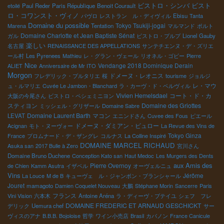
ビストロ・シンバ
ビスト
etoilé
Paul Reder
Paris République
Benoit Courault
ロ・コワンスト・ヴィノ
パヴロ
レストラン ル・ディヴィル
Ebisu
Tanta
Domaine du possible
Tokyo Tsukiji-jogai
Marena
Tentation
マルマンド
ポルト
Domaine Charlotte et Jean Baptiste Sénat
ガル
ビストロ・プルプ
Lionel Gauby
楽しい
名古屋
RENAISSANCE DES APPELLATIONS
サンテチエンヌ・デ・ズリエ
ール村
Les Pyrenees
Mathieu
レ・グラン・ヴェール
リオネル・ゴビー
Pierre
Nice
Vendange 2018 Dominique Derain
ALIET
Anniversaire de Mr ITO
Morgon
ドメーヌ・レオニス
フレデリック・プルタリエ
桜
tourisme
ジョルジ
レ・マウ
ュ・ルマリエ
Cuvée Le Jambon・Blanchard
ラ・カーヴ・ド・ベルヴィル
Vivien Hemelsdael
コート・ド・カ
大阪の今尾さん
ビストロ・ペシェミニヨン
スティヨン
Domaine des Griottes
ミッシェル・グリザール
Domaine Sabre
Domaine Laurent Barth
マコン
LEVAT
エニンドさん
Cuvee des Fous
ピエール
ドメーヌ・ダミアン・ビュロー
Acignan
モト・ヌーヴォー
La Revue des Vins de
Tokyo Ginza
France
プロムナード・デ・ザングレ
コルナス
La Colline Inspiré
DOMAINE MARCEL RICHAUD
Asuka san
2017 Bulle à Zero
宮川さん
Domaine Bruno Duchene
Conception Kato san
Haut Medoc
Les Murgers des Dents
aux Amis des
Pierre Overnoy
de Chien
Kamm Asutra
イザベル
オーヴェルニュ
Vins
Jérôme
La Louce
M de B
キューヴェ ル・ジャンボン・ブランシャール
Jouret
mamagoto
Damien Coquelet Nouveau
大鵬
Stéphane Morin
Sancerre
Paris
フランス
Vini Vision
六本木
Antoine Aréna
ラ・ディーヴ・ブテイユ
シェフ フレ
DOMAINE FREDERIC ET ARNAUD GESCHICKT
デリック
Uemura chef
サー
ヴィスのアナ
B.B.B. Bojoloise
哲学
ワイン小売店
Brasil
カバノン
France Canicule