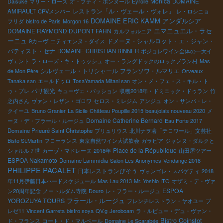
Monica
Daisuke
マリー・ローズ
オ・プティ・ボンヌール
Eyrolle
DOMAINE
レストラン「ル・ヴェール・ヴォレ」
AMIRAULT
CPVメンバー
レ・ロシニョ
DOMAINE ERIC KAMM
アンダルシア
フリダ
bistro de Paris
Morgon 16
エマニュエル・ラセ
DOMAINE RAYMOND DUPONT FAHN
カルフォルニア
ーニュ
ドメーヌ・シャルロット・エ・ジャン・
9カーヴ
エティエンヌ・ダイス
バティスト・セナ
DOMAINE CHRISTIAN BINNER
ボジョレワイン全体の一大イ
ヴェント
ラ・ローズ・キ・トゥッシュ
オー・ラングドックのロックブラン村
Mas
シルヴェール・トリシャール
フランソワ・ルマリエ
de Mon Père
Orveaux
Tanaka san
エールドゥロ
TosaYamada Mitani san
オン・メ・フェ・ス・キル・ト
パリ観光
ゥ・プレ
キューヴェ・パッション
収穫2018年・ドミニック・ドゥラン
竹
之内さん
ヴァン・レザン・ゴロワ
セロス・ミレジム
アンジュ
オン・サンバ・レ・
クイーユ
Bruno Granier
La Sicile
Château Poupille 2015
beaujolais nouveau 2020
メ
Domaine Catherine Bernard
ーヌ・デ・フラール・ルージュ
Eau Forte 2017
Domaine Prieuré Saint Christophe
ブリュリウス
北川ナヲ著「テロワール」文芸社
Bisto St.Martin
フローランス
東京自然ワイン大試飲会
ガラピア
ジャンヌ・ダルクと
Place de la République
シャルル７世
カーヴ・マドレーヌ
2018年
山田屋ツアー
ESPOA Nakamoto
Domaine Lammidia
Salon Les Anonymes
Vendange 2018
PHILIPPE PACALET
日本レストランびそう
ヴォンゴレ・スパゲティ
2018
年11月伊藤日本ハードスケジュール
Mas Lau 2013
Mr. Yoshio ITO
オザミ・デ・ヴァ
ESPOA
ン20周年記念
ノートルダム寺院
Douro
レ・フラー・ルージュ
YOROZUYA TOURS
フラール・ルージュ
フレンチレストラン・ヤオユー
ブ
レゼ11
Vincent Garreta
bistro soya
QV.g
Jeroboam
ラ・ルビュー・デュ・ヴァン・
Bistro Coinstot
ド・フランス
コート・ド・マルペール
Domaine Le Scarabée