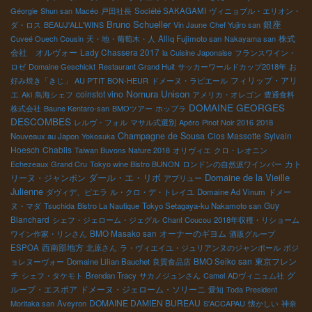
Géorgie
Shun san
Macéo
戸田社長
Société SAKAGAMI
ヴィニョブル・エリオン・
Bruno Schueller
銀座
ダ・ロス
BEAUJ'ALL'WINS
Vin Jaune
Chef Yujiro san
株式
Cuveé Ouech Cousin
天・地・葡萄木・人
Alliq Fujimoto san
Nakayama san
会社 オルヴォー
Lady Chassera 2017
la Cuisine Japonaise
フランスワイン・
ロゼ
Domaine Geschickt
Restaurant Grand Huit
サッカーワールドカップ2018年
お
フィリップ・アリ
好み焼き「きじ」
AU P'TIT BON-HEUR
ドメーヌ・ラピエール
Nomura Unison
エ
coinstot vino
Aki
鳥海シェフ
アメリカ・オレゴン
豊通食料
DOMAINE GEORGES
株式会社
Baune Kentaro-san
BMOツアー
ホップラ
DESCOMBES
レルヴ・フォル
マサル式選別
Apéro
Pinot Noir 2016
2018
Champagne de Sousa
Clos Massotte
Sylvain
Nouveaux au Japon
Yokosuka
Hoesch
Chablis
Taiwan Buvons Nature 2018
オリヴィエ
クロ・レオニン
カト
Echezeaux Grand Cru
Tokyo wine Bistro BUNON
ロンドンの自然派ワインバー
ダール・エ・リボ
Domaine de la Vieille
リーヌ・ジャンボン
アブリュー
Julienne
ダヴィデ、ピエラ
ル・クロ・デ・トレイユ
Domaine Ad Vinum
ドメー
Guy
ヌ・マダ
Tsuchida
Bistro La Nautique
Tokyo Setagaya-ku Nakamoto san
Blanchard
シェフ・ジェローム・ジェグル
Chant Coucou
2018年収穫・リショーム
BMO Masako san
オーナーのギヨム
ワイン作家・リンさん
酒販グループ
西南部地方
ESPOA
北原さん
ラ・ヴィエイユ・ジュリアンヌのジャンポール
ボジ
BMO Seiko san
東京フレン
ョレヌーヴォー
Domaine Lilian Bauchet
良質食品店
チ
グ
シェフ・タケモト
Brendan Tracy
サカノジュンさん
Camel
ADヴィニュム社
ループ・エスポア
ドメーヌ・ジェローム・ソリーニ
愛知
Toda President
DOMAINE DAMIEN BUREAU
Moritaka san
Aveyron
S'ACCAPAU
懐かしい
神奈