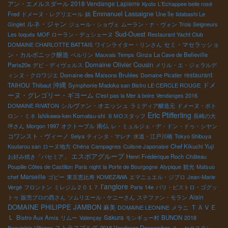
アン・エメルスダール
2018 Vendange Lapierre
Kyoto
L'Echappee belle rosé
Emmanuel Lassaigne
Fred
ドメーヌ・レグリエール
鍋
Une île
Iidabashi Le
ルネ・ジャン
Ginglet
ジュール・ショヴェ
ムーラン・ナ・ヴォン
Trois Seigneurs
Sud-Ouest
Les toqués
MOF ローラン・デュシェーヌ
Restaurant Yacht Club
セミ・マセラッショ
DOMAINE CHARLOTTE BATTAIS
ワインライター・リンさん
ン・カルボニック醸造
ベルリン
Mauvais Temps
Ginza
La Cave de Belleville
Domaine Olivier Cousin
Paris20e
デビ・ディヴェルス
メリル・エ・ジェラルデ
restaurant
ィンヌ・クロワジエ
Domaine des Maisons Brulées
Domaine Picatier
ドメ
TAIHOU
沖縄
Thibaut
Symphonie Madoka san
Bistro LE CERCLE ROUGE
ーヌ・グレゴリー・ギヨーム
C'est pas la Mer à boire
Vendanges 2016
シルヴァン・オエッシュ
DOMAINE RIVATON
ラミディア醸造元
ドメーヌ・ポト
Eric Pfifferling
ロン・ミネ
Ishikawa-ken Komatsu-shi
ＢＭОスタッフ
長崎の大
南仏
坪さん
Morgon 1997
オクトーブル
レ・ミュルジェ・デ・ドン・ドゥ・シヤン
コワンスト・ヴィーノ
Seiya
ティンタ・マレナ
水道・江戸川橋
Tokyo Shibuya
Koutarou san
ローヌ地方
Chéna
Campagnes
Cuiisne Japonaise
Chef Kikuchi Yuji
エスポアグループ
お好み焼き「パセミア」
Henri Frédérique Roch
Château
Poupille Côtes de Castillon
Paris night
la Porte de Bourgogne
Atypique
観光
Matsuo
Marseille
chef
ゴビー
東京恵比寿
KOMEZAWA
エマニュエル・ジブロ
Jean-Marie
l'anglore
Vergé
フロントン
ミレジム２０１７
Paris 14e
パリ・ビストロ・ゴグッ
Alain
トゥ
販売プロの西さん
ソムリエール・ケニーさん
ステファン・モラン
DOMAINE PHILIPPE JAMBON
ＴＡＶＥ
麻美
DOMAINE LEONINE
メラニ
Ｌ
Sakura
Bistro Aux Amis
リムー
Valençay
モンギュー村
BUNON
2018
ストラスブルグ
Beaujolais Villages
2018 Vendange Descombes
ル・セクスタン