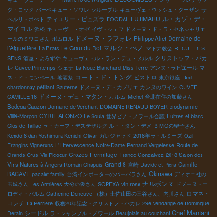
ク・ロック
バーベキュー・ソワレ
シルーブル
キューヴェ・ウッシュ・クーザン
サ
ル・カゾ・デ・
ティエリー・ピュズラ
FUJIMARU
ぺルリ・ポぺト
FOODAL
マイヨル
浜松
キューヴェ・オゼ
イヴ・シェフ
ドメーヌ・ド・ラ・セネシャリエ
ドメーヌ・ラフォレ
Domaine de
ールのミワコさん
ポムロル
Philippe Aliet
マルク・ぺノ
l’Aiguelière
Le Grau du Roi
La Prats
マドナ教会
RECUE DES
クリストッフ・パカ
SENS
酒屋・よろずや
キューヴェ・ル・ラン・デュ・メルル
レ
Cuvee Printemps
シェナ
La Noue Blanchard
Miss Terre
アンヌ・ラピエール
マ
コート・ド・トング
ビストロ
ス・ド・モンペール
地酒祭
東京銀座
Red
chardonnay pétillant
Sauterne
ドメーヌ・デ・カプリエ
カンヌのワイン
CUVEE
ドメーヌ・デュ・マタン・カルム
CAMILLE 16
Michel
台北在住の加藤さん
Bodega Cauzon
Domaine de Verchant
DOMAINE RENAUD BOYER
biodynamic
CYRIL ALONZO
Villié-Morgon
Le Soula
世界ピノ・ノワール会議
Huitres et blanc
Clos de Taillac
ラ・カーブ・デステザルグ
ル・ｒタン・デメ
ＢＭОの聖子さん
Kendo 8 dan Yoshimura Kenichi
Olivar
ガレジャッド
2018年ラ・ルミーズ
Ozil
Frangins Vignerons
L'Effervescence
Notre-Dame
Pernand Vergelesse
Route de
Crozes-Hermitage
Grands Crus
Vin Picoeur
France Gonzalvez
2018 Salon des
Grand 8
Vins Natures à Angers
Romain Chapuis
宮崎
Davide et Piera
Camille
Okinawa
BACAVE
pacalet familly
台湾インポーターのバーバラさん
ディオニ社の
ナルボンヌ
玉城さん
Les Armières
大分の俊さん
SOPEXA
vin rosé
ドメーヌ・エ
ロマネ・
ロディ・バルム
Catherine Deneuve
（株）土佐山田の三谷さん、内川さん
コンチ
La Perrière
収穫20年記念・クリストフ・パカレ
29e Vendange de Dominique
Chef Mantani
シードル
Derain
ラ・シャンブル・ノワール
Beaujolais au couchant