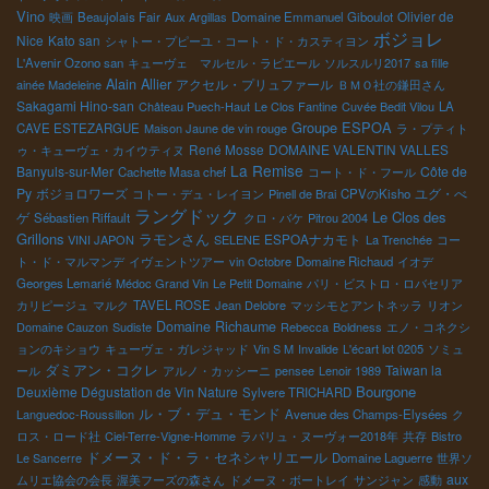
Vino
Olivier de
映画
Beaujolais Fair
Aux Argillas
Domaine Emmanuel Giboulot
ボジョレ
Nice
Kato san
シャトー・プピーユ・コート・ド・カスティヨン
L'Avenir Ozono san
キューヴェ マルセル・ラピエール
ソルスルリ2017
sa fille
Alain Allier
アクセル・プリュファール
ainée Madeleine
ＢＭＯ社の鎌田さん
Sakagami Hino-san
Château Puech-Haut
Le Clos Fantine
Cuvée Bedit Vilou
LA
Groupe ESPOA
CAVE ESTEZARGUE
Maison Jaune de vin rouge
ラ・プティト
René Mosse
DOMAINE VALENTIN VALLES
ゥ・キューヴェ・カイウティヌ
La Remise
Banyuls-sur-Mer
Côte de
Cachette Masa chef
コート・ド・フール
Py
ボジョロワーズ
ユグ・べ
コトー・デュ・レイヨン
Pinell de Brai
CPVのKisho
ラングドック
Le Clos des
ゲ
Sébastien Riffault
クロ・バケ
Pitrou 2004
Grillons
ラモンさん
ESPOAナカモト
VINI JAPON
SELENE
La Trenchée
コー
ト・ド・マルマンデ
イヴェントツアー
vin Octobre
Domaine Richaud
イオデ
Georges Lemarié
Médoc Grand Vin
Le Petit Domaine
パリ・ビストロ・ロバセリア
カリピージュ
マルク
TAVEL ROSE
Jean Delobre
マッシモとアントネッラ
リオン
Domaine Richaume
Domaine Cauzon
Sudiste
Rebecca
Boldness
エノ・コネクシ
ョンのキショウ
キューヴェ・ガレジャッド
Vin S M
Invalide
L'écart lot 0205
ソミュ
ダミアン・コクレ
Taiwan la
ール
アルノ・カッシーニ
pensee
Lenoir 1989
Bourgone
Deuxième Dégustation de Vin Nature
Sylvere TRICHARD
ル・ブ・デュ・モンド
Languedoc-Roussillon
Avenue des Champs-Elysées
ク
ロス・ロード社
Ciel-Terre-Vigne-Homme
ラパリュ・ヌーヴォー2018年
共存
Bistro
ドメーヌ・ド・ラ・セネシャリエール
Le Sancerre
Domaine Laguerre
世界ソ
aux
ムリエ協会の会長
渥美フーズの森さん
ドメーヌ・ボートレイ
サンジャン
感動