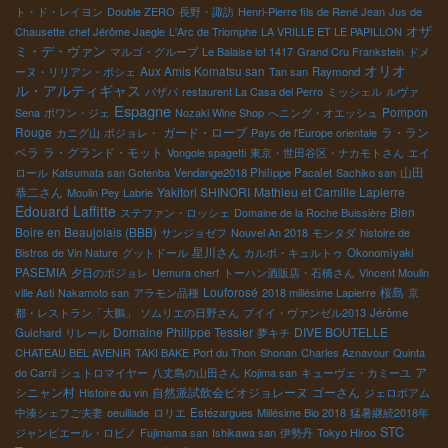
ト・ド・レイヨン
Double ZERO
長野・諏訪
Henri-Pierre fils de René Jean
Jus de
オザ
Chausette
chef Jérôme Jaegle
L'Arc de Triomphe
LA VRILLE ET LE PAPILLON
ミ・デ・ヴァン
マルゴ・グループ
Le Balaise lot 1417
Grand Cru Frankstein
ドメ
オリオ
Aux Amis Komatsu san
ーヌ・リリアン・ボシェ
Tan san
Raymond
ル・アルティギャス
パザパ
restaurent La Casa del Perro
ミッシェル
ルヴァ
Espagne
Pompon
Sena
ポワン・ジェ
Nozaki Wine Shop
へニング・オエッシュ
Rouge
ガード・ローブ
ラ・ラン
カニグ山
ボジョレ・
Pays de l'Europe orientale
ベラ
ラ・グランド・モット
Vongole spagetti
東京・世田谷区・ナカモトさん
エイ
山田
ロール
Katsumata san Gotenba
Vendange2018 Philippe Pacalet
Sachiko san
恭二さん
Yakitori SHINORI
Mathieu et Camille Lapierre
Moulin Pey Labrie
Edouard Laffitte
Bien
ステファン・ロッシェ
Domaine de la Roche Buissière
Boire en Beaujolais (BBB)
サンジョゼフ
Nouvel An 2018
モンタダ
histoire de
星川さん
Bistros de Vin Nature
グットドール
カルボ・キュルトゥ
Okonomiyaki
PASEMIA
夕日のボジョレ
Uemura cherf
トーハン酒販店・石橋さん
Vincent Moulin
Louforosé
桜島
ville Asti
Nakamoto san
アラモン品種
2018 millésime Lapierre
京
都・レストラン「大鵬」
ソムリエの日野さん
プイイ・ヴァンゼル2013
Jérôme
Domaine Philippe Tessier
DIVE BOUTELLE
Guichard
リレール
夢キチ
CHATEAU BEL AVENIR
TAKI BAKE
Port du Thon
Shonan
Charles Aznavour
Quinta
ア
do Carril
シュトロマイヤー
八丈島の山田さん
Kojima san
キューヴェ・カミーユ
シニャン村
自然派試飲会ビオジョレーヌ
ゴーさん
Histoire du vin
ジェロボアム
中湊シェフご夫妻
oeuillade
ロリエ
Estézargues
Millésime Bio 2018
猛暑継続2018年
STC
ジャンピエール・ロビノ
Fujimama san
Ishikawa san
伊勢丹
Tokyo Hiroo