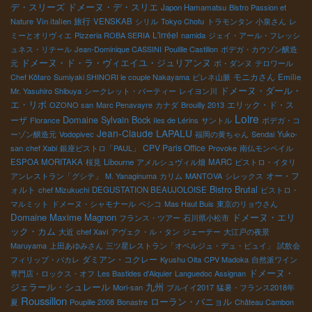
デ・スリーズ
ドメーヌ・デ・スリエ
Japon Hamamatsu
Bistro Passion et
旅行
Nature
Vin italien
VENSKAB
シリル
Tokyo Chofu
トラモンタン
小泉さん
レ
L'irréel
ミーとオリヴィエ
Pizzeria ROBA SERIA
namida
ジェイ・アール・フレッシ
ュネス・リテール
Jean-Dominique CASSINI
Poulille Castillon
ボデガ・カウゾン醸造
ドメーヌ・ド・ラ・ヴィエイユ・ジュリアンヌ
元
ポ・ダンヌ
テロワール
モニカさん
Chef Kôtaro
Sumiyaki SHINORI le couple Nakayama
ピレネ山脈
Emilie
ドメーヌ・ダール・
Mr. Yasuhiro Shibuya
シークレット・パーティー
レイヨン川
エ・リボ
エリック・ド・ス
OZONO san
Marc Penavayre
カナダ
Brouilly 2013
Loire
Domaine Sylvain Bock
ーザ
Florance
îles de Lérins
サントル
ボデガ・コ
Jean-Claude LAPALU
ーゾン醸造元
Vodopivec
福岡の黄ちゃん
Sendai
Yuko-
CPV Paris Office
san
chef Xabi
銀座ビストロ「PAUL」
Provoke
南仏モンペイル
ESPOA MORITAKA
桜見
Libourne
アメルシュヴィル畑
MARC
ビストロ・イタリ
オー・フ
アンレストラン「グシテ」
M. Yanaginuma
カリム
MANTOVA
シレックス
Bistro Brutal
ォルト
chef Mizukuchi
DEGUSTATION BEAUJOLOISE
ビストロ・
マルミット
ドメーヌ・シャモナール
ペシコ
Mas Haut Buis
東京のリョウさん
Domaine Maxime Magnon
ドメーヌ・エリ
フランス・ツアー
石川県小松市
ック・カム
大近
chef Xavi
アヴェク・ル・タン
ジェーテー
大江戸の夜景
Maruyama
上田あゆみさん
三ツ星レストラン「オベルジュ・デュ・ピュイ」
試飲会
ダミアン・コクレー
フィリップ・パカレ
Kyushu Oita
CPV Madoka
自然派ワイン
ドメーヌ・
専門店・ロックス・オフ
Les Bastides d'Alquier
Languedoc Assignan
ジェラール・シュレール
九州
Mori-san
ブルイイ2017
猛暑・フランス2018年
Roussillon
ローラン・バニョル
夏
Poupille 2008
Bonastre
Château Cambon