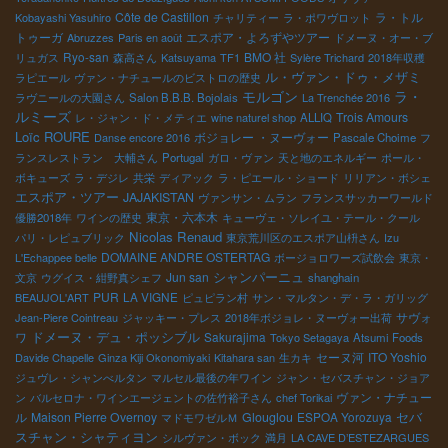
Côte de Castillon
ラ・トル
Kobayashi Yasuhiro
チャリティー
ラ・ポワヴロット
トゥーガ
エスポア・よろずやツアー
Abruzzes
Paris en août
ドメーヌ・オー・ブ
Ryo-san
BMO 社
リュガス
森高さん
Katsuyama
TF1
Sylère Trichard
2018年収穫
ル・ヴァン・ドゥ・メザミ
ラピエール
ヴァン・ナチュールのビストロの歴史
モルゴン
ラ・
ラヴニールの大園さん
Salon B.B.B. Bojolais
La Trenchée 2016
ルミーズ
Trois Amours
レ・ジャン・ド・メティエ
wine naturel shop
ALLIQ
Loïc ROURE
ボジョレー ・ヌーヴォー
Danse encore 2016
Pascale Choime
フ
ランスレストラン 大輔さん
Portugal
ガロ・ヴァン
天と地のエネルギー
ポール・
ボキューズ
ラ・デジレ
共栄
ディアック
ラ・ピエール・ショード
リリアン・ボシェ
エスポア・ツアー
JAJAKISTAN
ヴァンサン・ムラン
フランスサッカーワールド
東京・六本木
優勝2018年
ワインの歴史
キューヴェ・ソレイユ・テール・クール
Nicolas Renaud
パリ・レピュブリック
東京荒川区のエスポア山枡さん
Izu
DOMAINE ANDRE OSTERTAG
L'Echappee belle
ボージョロワーズ試飲会
東京・
シャンパーニュ
Jun san
文京
ウグイス・紺野真シェフ
shanghain
PUR
LA VIGNE
BEAUJOL'ART
ピュピラン村
サン・マルタン・デ・ラ・ガリッグ
サヴォ
Jean-Piere Cointreau
ジャッキー・プレス
2018年ボジョレ・ヌーヴォー出荷
ドメーヌ・デュ・ポッシブル
ワ
Sakurajima
Tokyo Setagaya
Atsumi Foods
セーヌ河
ITO Yoshio
Davide Chapelle
Ginza Kiji Okonomiyaki
Kitahara san
生カキ
ジュヴレ・シャンべルタン
マルセル最後の年ワイン
ジャン・セバスチャン・ジョア
ヴァン・ナチュー
ン
バルセロナ・ワインエージェントの佐竹裕子さん
chef Torikai
セバ
ル
Maison Pierre Overnoy
Glouglou
ESPOA Yorozuya
マドモワゼルＭ
スチャン・シャティヨン
シルヴァン・ボック
満月
LA CAVE D’ESTEZARGUES