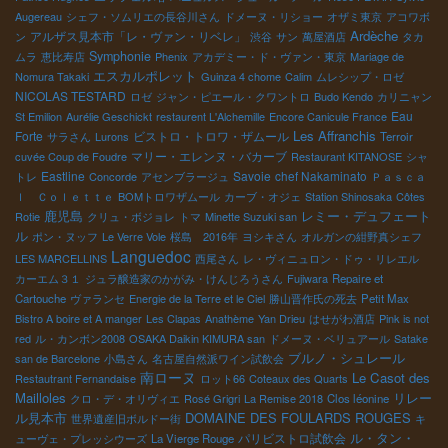
Augereau
シェフ・ソムリエの長谷川さん
ドメーヌ・リショー
オザミ東京
アコワボ
Ardèche
アルザス見本市「レ・ヴァン・リベレ」
ン
渋谷
サン
萬屋酒店
タカ
Symphonie
ムラ
恵比寿店
Phenix
アカデミー・ド・ヴァン・東京
Mariage de
エスカルポレット
Nomura Takaki
Guinza 4 chome
Calim
ムレシップ・ロゼ
NICOLAS TESTARD
ロゼ
ジャン・ピエール・クワントロ
Budo Kendo
カリニャン
Eau
St Emilion
Aurélie Geschickt
restaurent L'Alchemille
Encore Canicule France
Les Affranchis
Forte
ビストロ・トロワ・ザムール
サラさん
Lurons
Terroir
マリー・エレンヌ・バカーブ
cuvée Coup de Foudre
Restaurant KITANOSE
シャ
Eastline
Savoie
chef Nakaminato
トレ
Concorde
アセンブラージュ
Ｐａｓｃａ
ｌ Ｃｏｌｅｔｔｅ
BOMトロワザムール
カーブ・オジェ
Station Shinosaka
Côtes
鹿児島
レミー・デュフェート
Rotie
クリュ・ボジョレ
トマ
Minette Suzuki san
ル
ポン・ヌッフ
Le Verre Vole
桜島 2016年
ヨシキさん
オルガンの紺野真シェフ
Languedoc
LES MARCELLINS
西尾さん
レ・ヴィニュロン・ドゥ・リレエル
カーエム３１
ジュラ醸造家のかがみ・けんじろうさん
Fujiwara
Repaire et
Cartouche
ヴァランセ
Energie de la Terre et le Ciel
勝山晋作氏の死去
Petit Max
Bistro A boire et A manger
Les Clapas
Anathème
Yan Drieu
はせがわ酒店
Pink is not
red
ル・カンボン2008
OSAKA Daikin KIMURA san
ドメーヌ・ベリュアール
Satake
ブルノ・シュレール
san de Barcelone
小島さん
名古屋自然派ワイン試飲会
南ローヌ
Le Casot des
Restautrant Fernandaise
ロット66
Coteaux des Quarts
Mailloles
リレー
クロ・デ・オリヴィエ
Rosé Grigri
La Remise 2018
Clos léonine
ル見本市
DOMAINE DES FOULARDS ROUGES
世界遺産旧ボルドー街
キ
ル・タン・
パリビストロ試飲会
ューヴェ・プレッシウーズ
La Vierge Rouge