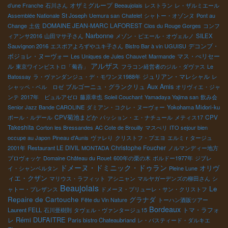
オザミグループ
d’une Franche
石川さん
Beeaujolais
レストラン
レ・ザルミエール
Assemblée Nationale
St Joseph
Uemura san
Chatelet
シャトー・オゾンヌ
Pont au
DOMAINE JEAN-MARC LAFOREST
Change
土佐
Clos du Rouge Gorges
コンフ
Narbonne
ィアンサ2016
山田マサ子さん
メゾン・ピエール・オヴェルノ
SILEX
デコンブ・
Sauvignon 2016
エスポアよろずやユキ子さん
Bistro Bar à vin UGUISU
ボジョレ・ヌーヴォー
マス・ぺリセー
Les Uniques de Jules Chauvet
Marmande
アルザス
ル
東京ワインビストロ「葡呑」
フラコン経営者のジル・ダヴァス
Le
ジュリアン・マレシャル
Batossay
ラ・ヴァンダンジュ・デ・モワンヌ1988年
レ
ブルゴーニュ・グランクリュ
Aux Amis
シャッペ・ベル ロゼ
オリヴィエ・ジャ
ンテ
2017年 ビュルアゼロ
藤原幸也
Soleil Couchant
Yamadaya Yajima san
飲み会
Senior Jazz Bande CAROLINE
ダミアン・コクレ・ヌーヴォー
Yokohama Midori-ku
CPV菊池まどか
CPV
ポール・ルデール
パッション・エ・ナチュール
メティス17
Takeshita
Corton les Bressandes
AC Cote de Brouilly
マスぺリ
ITO sejour bien
occupe au Japon
Pineau d'Aunis
ヴァレり
クリストフ・プエヨ
エルミｒタージュ
Christophe Foucher
2001年
Restaurant LE DIVIL
MONTADA
ノルマンディー地方
プロヴォッケ
Domaine Château du Rouet
600年の栗の木
ボルドー1977年
ジブレ
ドメーヌ・ドミニック・ドゥラン
オリヴ
イ・シャンベルタン
Pleine Lune
ィエ・クザン
マリウス・ラフィット
アシニャン
マルヤガーデンズの柳田さん
シ
Beaujolais
Le
ャトー・プレザンス
ドメーヌ・プリューレ・サン・クリストフ
Repaire de Cartouche
グラナダ
Fête du Vin Nature
トーハン酒販ツアー
Bordeaux
トマ・ラフォ
Laurent FELL
石川亜樹則
タヴェル・ヴァンタージュ15
Rémi DUFAITRE
レ
Paris bistro Chateaubriand
レ・バスティード・ダルキエ