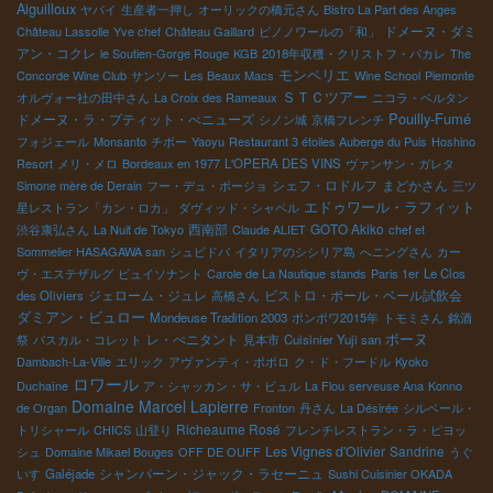
Aiguilloux
ヤバイ
生産者一押し
オーリックの橋元さん
Bistro La Part des Anges
ドメーヌ・ダミ
Château Lassolle
Yve chef
Château Gaillard
ピノノワールの「和」
アン・コクレ
le Soutien-Gorge Rouge
KGB
2018年収穫・クリストフ・パカレ
The
モンペリエ
Concorde Wine Club
サンソー
Les Beaux Macs
Wine School
Piemonte
ＳＴＣツアー
オルヴォー社の田中さん
La Croix des Rameaux
ニコラ・ベルタン
Pouilly-Fumé
ドメーヌ・ラ・プティット・べニューズ
シノン城
京橋フレンチ
フォジェール
Monsanto
チボー
Yaoyu
Restaurant 3 étoiles Auberge du Puis
Hoshino
Resort
メリ・メロ
Bordeaux en 1977
L'OPERA DES VINS
ヴァンサン・ガレタ
シェフ・ロドルフ
まどかさん
Simone mère de Derain
フー・デュ・ボージョ
三ツ
エドゥワール・ラフィット
星レストラン「カン・ロカ」
ダヴィッド・シャペル
西南部
GOTO Akiko
渋谷康弘さん
La Nuit de Tokyo
Claude ALIET
chef et
Sommelier HASAGAWA san
シュビドバ
イタリアのシシリア島
へニングさん
カー
ヴ・エステザルグ
ビュイソナント
Carole de La Nautique
stands
Paris 1er
Le Clos
ジェローム・ジュレ
ビストロ・ポール・ベール試飲会
des Oliviers
高橋さん
ダミアン・ビュロー
Mondeuse Tradition 2003
ポンポワ2015年
トモミさん
銘酒
レ・ぺニタント
ボーヌ
祭
パスカル・コレット
見本市
Cuisinier Yuji san
Dambach-La-Ville
エリック
アヴァンティ・ポポロ
ク・ド・フードル
Kyoko
ロワール
Duchaîne
ア・シャッカン・サ・ビュル
La Flou
serveuse Ana
Konno
Domaine Marcel Lapierre
de Organ
Fronton
丹さん
La Désirée
シルベール・
Richeaume Rosé
トリシャール
CHICS
山登り
フレンチレストラン・ラ・ピヨッ
Les Vignes d'Olivier
Sandrine
シュ
Domaine Mikael Bouges
OFF DE OUFF
うぐ
シャンパーン・ジャック・ラセーニュ
いす
Galéjade
Sushi Cuisinier OKADA