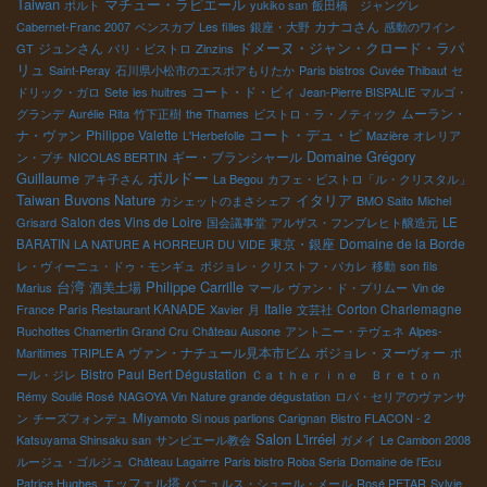
Taiwan
マチュー・ラピエール
ポルト
yukiko san
飯田橋 ジャングレ
カナコさん
Cabernet-Franc 2007
ベンスカブ
Les filles
銀座・大野
感動のワイン
ドメーヌ・ジャン・クロード・ラパ
ジュンさん
GT
パリ・ビストロ
Zinzins
リュ
Saint-Peray
石川県小松市のエスポアもりたか
Paris bistros
Cuvée Thibaut
セ
コート・ド・ピィ
ドリック・ガロ
Sete
les huitres
Jean-Pierre BISPALIE
マルゴ・
ムーラン・
グランデ
Aurélie
Rita
竹下正樹
the Thames
ビストロ・ラ・ノティック
コート・デュ・ピ
ナ・ヴァン
Philippe Valette
L'Herbefolle
Mazière
オレリア
Domaine Grégory
ギー・ブランシャール
ン・プチ
NICOLAS BERTIN
ボルドー
Guillaume
アキ子さん
La Begou
カフェ・ビストロ「ル・クリスタル」
Taiwan Buvons Nature
イタリア
カシェットのまさシェフ
BMO Saito
Michel
Salon des Vins de Loire
Grisard
国会議事堂
アルザス・フンブレヒト醸造元
LE
東京・銀座
Domaine de la Borde
BARATIN
LA NATURE A HORREUR DU VIDE
レ・ヴィーニュ・ドゥ・モンギュ
ボジョレ・クリストフ・パカレ
移動
son fils
台湾
Philippe Carrille
酒美土場
Marius
マール
ヴァン・ド・プリムー
Vin de
Italie
Corton Charlemagne
France
Paris Restaurant KANADE
Xavier
月
文芸社
Ruchottes Chamertin Grand Cru
Château Ausone
アントニー・テヴェネ
Alpes-
ヴァン・ナチュール見本市ビム
ボジョレ・ヌーヴォー
Maritimes
TRIPLE A
ポ
Bistro Paul Bert Dégustation
ール・ジレ
Ｃａｔｈｅｒｉｎｅ Ｂｒｅｔｏｎ
Rémy Soulié Rosé
NAGOYA Vin Nature grande dégustation
ロバ・セリアのヴァンサ
ン
チーズフォンデュ
Miyamoto
Si nous parlions Carignan
Bistro FLACON - 2
Salon L'irréel
Katsuyama Shinsaku san
サンピエール教会
ガメイ
Le Cambon 2008
ルージュ・ゴルジュ
Château Lagairre
Paris bistro Roba Seria
Domaine de l'Ecu
エッフェル塔
Patrice Hughes
バニュルス・シュール・メール
Rosé PETAR
Sylvie