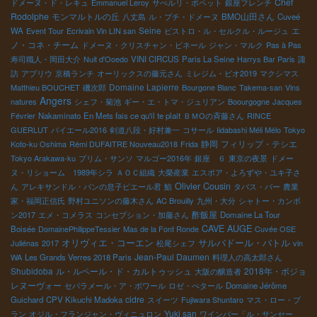
Chef
ドメーヌ・ド・レキュ
Emmanuel Leroy
サぺルリ・ポペット
銀座フレンチ
Rodolphe
モンマルトルの丘
BMO山田さん
八丈島
ル・プチ・ドメーヌ
Cuveé
Seine
エ
WA
Event Tour
Ecrivain Vin LIN san
ビストロ・ル・セルクル・ルージュ
ノ・コネ・チーム
ドメーヌ・クリスチャン・ビネール
ジャン・マルク
Pas à Pas
寿司職人・岡田大介
Nuit d'Ooedo
VINI CIRCUS
Paris La Seine
Harrys Bar Paris
諏
訪
アブリウ
京橋ランチ
オーリックスの藤元さん
ミレジム・ビオ2019
マクシマス
Domaine Lapierre
Matthieu BOUCHET
磯次郎
Bourgone Blanc
Takema-san
Vins
Angers
natures
シェフ・菊池
ギー・エ・トマ・ジュリアン
Boourgogne
Jacques
Février
Nakaminato
En Mets fais ce qu'il te plait
ＢＭОの斉藤さん
RINCE
GUERLUT
バイエール2016
剣道八段・好村兼一
コサール
Iidabashi Méli Mélo
Tokyo
静岡
フィリップ・テシエ
Koto-ku Oshima
Rémi DUFAITRE Nouveau2018
Frida
Tokyo Arakawa-ku
プリム・サンソ
マルゴー2016年
銀座 ６
東京の夜景
ドメー
ヌ・リショーム 1989年シラ
ＡＯＣ組織
大榮産業
エスポア・よろずや・ユキ子さ
Olivier Cousin
ん
アレキサンドル・バンの息子ピエール君
鮨
タパス・バー
農業
家・福岡正信氏
野村ユニソンの藤木さん
AC Brouilly
九州・大分
シャトー・カンボ
酢飯屋
ン2017
エメ・コメラス
コンセプション・加藤さん
Domaine La Tour
CAVE AUGE
Boisée
DomainePhilippeTessier
Mas de la Font Ronde
Cuvée OSE
オリヴィエ・コーエン
サルバドール・バトル
Juliénas
2017
松尾シェフ
vin
Jean-Paul Daumen
WA
Les Grands Verres 2018 Paris
料理人の高太郎さん
Shubidoba
ル・ルペール・ド・カルトゥッシュ
2018年・ボジョ
大阪の醸造者
レヌーヴォー
セパラメール・ア・ボワール
ロゼ・ぺタール
Domaine Jérôme
cidre
Guichard
CPV Kikuchi Madoka
スイーツ
Fujiwara Shuntaro
マス・ロー・ブ
Yuki san
ラン
オジル・フランジャン・ヴィニュロン
ワインバー「ル・サンセー