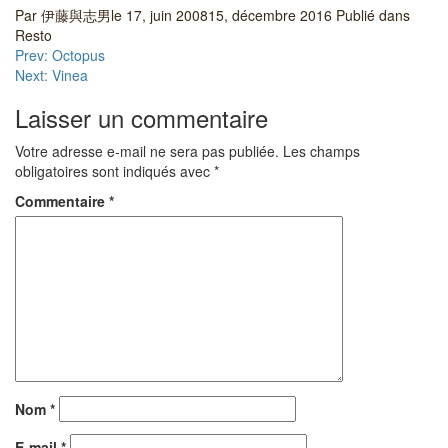
Par
伊藤與志男
le
17, juin 2008
15, décembre 2016
Publié dans
Partager
Resto
Navigation
Prev: Octopus
Next: Vinea
de
Laisser un commentaire
l’article
Votre adresse e-mail ne sera pas publiée.
Les champs
obligatoires sont indiqués avec
*
Commentaire
*
Nom
*
E-mail
*