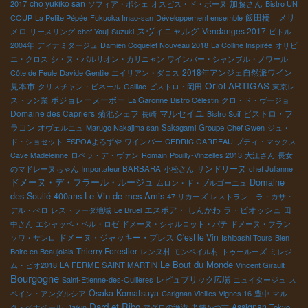
cho yukiko san
加藤さん
2017
ソフィア・ボシェ
オスピス・ド・ボーヌ
Bistro UN
飯田橋 メリ
COUP
La Petite Pépée
Fukuoka Imao-san
Développement ensemble
メロ
スヴィニャルグ
Vendanges 2017
リースリング
chef Youji Suzuki
ピトル
2004年
ディナミタージュ
Damien Coquelet Nouveau 2018
La Colline Inspirée
オリビ
エ・クロス
シ・ヌ・パルリオン・カリニャン
ワインバー・シャンブル・ノワール
2018年アンジェ自然派ワイン
Côte de Feule
Davide Gentile
エイリアン・ダロス
Oriol ARTIGAS
見本市
クリスチャン・ビネール
Gaillac
ビストロ・岡田
東京レ
ボジョレーヌーボー
ストラン業
La Garonne
Bistro Célestin
クロ・ド・ヴージョ
マルセイユ
Domaine des Capriers
菊池シェフ
ビストロ・フ
長崎
Bistro Soif
ラコン
オヴェルニュ
Marugo Nakajima san
Sakagami Groupe
Chef Gwen
ジュ・
ド・ショセット
ESPOAよろずや
ワインバー
CEDRIC GARREAU
プティ・マックス
Cave Madeleinne
ロペラ・デ・ヴァン
Romain
Pouilly-Vinzelles 2013
大江さん
長女
サンドリーヌ
のマドレーヌちゃん
Importateur BARBARA
小松さん
chef Julianne
Domaine
ドメーヌ・デ・フラール・ルージュ
ムロン・ド・ブルゴーニュ
des Soulié 400ans
Le Vin de mes Amis
47 リカーズ
レストラン ラ・カサ・
エスポア・ しんかわ
ラ・ピオッシュ
デル・ぺロ
レストラーダ地域
Le Bruel
田
中さん
エシャッペ・ベル・ロゼ
ドメーヌ・シャルロット・バテ
ドメーヌ・フラン
ドメーヌ・ジャッキー・プレス
C'est le Vin
ソワ・サンロ
Ishibashi Tours
Bien
Thierry Forestier
Boire en Beaujolais
レンヌ村
モンペイル村
トゥールーズ
ミレジ
Le Bout du Monde
ム・ビオ2018
LA FERME SAINT MARTIN
Vincent Girault
Bourgogne
レピュブリック広場
Saint-Etienne-des-Oullières
ニュイタージュ
ス
Osaka Komatsuya
ペイン・アンダルシア
Carignan Vieilles Vignes 16
豊中
マル
Dard et Ribo
Assignan
ク・ぺナベール
Daikin
マグロの漁港
老舗かつ吉
Tokyo