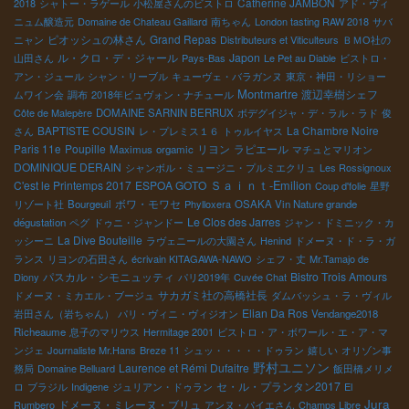
Catherine JAMBON
2018
シャトー・ラゲール
小松屋さんのビストロ
アド・ヴィ
ニュム醸造元
Domaine de Chateau Gaillard
南ちゃん
London tasting RAW 2018
サバ
ピオッシュの林さん
Grand Repas
ニャン
Distributeurs et Viticulteurs
ＢＭО社の
ル・クロ・デ・ジャール
Japon
山田さん
Pays-Bas
Le Pet au Diable
ビストロ・
アン・ジュール
シャン・リーブル
キューヴェ・バラガンヌ
東京・神田・リショー
Montmartre
渡辺幸樹シェフ
ムワイン会
調布
2018年ビュヴォン・ナチュール
Côte de Malepère
DOMAINE SARNIN BERRUX
ボデグイジャ・デ・ラル・ラド
俊
BAPTISTE COUSIN
La Chambre Noire
さん
レ・プレミス１６
トゥルイヤス
Paris 11e
Poupille
リヨン
ラピエール
Maximus
orgamic
マチュとマリオン
DOMINIQUE DERAIN
シャンボル・ミュージニ・プルミエクリュ
Les Rossignoux
Ｓａｉｎｔ-Emilion
C'est le Printemps 2017
ESPOA GOTO
Coup d'folie
星野
ボワ・モワセ
リゾート社
Bourgeuil
Phylloxera
OSAKA Vin Nature grande
Le Clos des Jarres
dégustation
ペグ
ドゥニ・ジャンドー
ジャン・ドミニック・カ
La Dive Bouteille
ッシーニ
ラヴェニールの大園さん
Henind
ドメーヌ・ド・ラ・ガ
ランス
リヨンの石田さん
écrivain KITAGAWA-NAWO
シェフ・丈
Mr.Tamajo de
パスカル・シモニュッティ
Bistro Trois Amours
Diony
パリ2019年
Cuvée Chat
サカガミ社の高橋社長
ドメーヌ・ミカエル・ブージュ
ダムバッシュ・ラ・ヴィル
Elian Da Ros
岩田さん（岩ちゃん）
パリ・ヴィニ・ヴィジオン
Vendange2018
Richeaume
息子のマリウス
Hermitage 2001
ビストロ・ア・ボワール・エ・ア・マ
ンジェ
Journaliste Mr.Hans
Breze 11
シュッ・・・・・ドゥラン
嬉しい
オリゾン事
野村ユニソン
Laurence et Rémi Dufaitre
務局
Domaine Belluard
飯田橋メリメ
セ・ル・プランタン2017
ロ
ブラジル
Indigene
ジュリアン・ドゥラン
El
Jura
ドメーヌ・ミレーヌ・ブリュ
Rumbero
アンヌ・パイエさん
Champs Libre