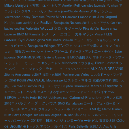
Banyuls
Mitaka
ピザ店 ロバ・セリア
Aurélien Petit
cavistes japonais
Yo chan
ア
アルデッシュ
エラシオン
クリスト・パカレ
Domaine jean-Claude Rateau
Jura Kagami
Villefranche
Kenny
Domaine Potron Minet
Canicule France 2018
Kenjiro san
Festivin
本物ワイン
Beaujolais Nouveau2017
ジル・アザム
On s'en
Valentin VALLES
クロ・ルジャール
bat les couilles
Fête du Vin Nature chez
ドメーヌ・ニコラ・カルマラン
Lapierre
BMO Mr.Kamata
Vincent
LES
GAMAYS
Cyril Alonso
ginza Mitsukoshi Shinkan
ニュイ・サン・ジョルジュ
マリ
アンジェ
ー・ラピエール
Beaujolais Villages
ジロンナ三ツ星レストラン「カン・
質販スーパー
シャトー・プピーユ
ロカ」
ドメーヌ・アント二ー・テヴネ
Sake
japonais GONINMUSUME
Reviens Gamay
ＢＭОの山田さん
マルティーヌ・ラフォ
Minervois
Pierre Laforest
シ
レ
シャトー・カッシーニ
サンシニャン
ユウジさん
ャンパ－ニュ・ジャック・ラセ－ニュ
フランソワ・エコ
AUX AMIS DES VINS
20eme Anniversaire 2017
福岡・久留米
Perriere Les Vielles
コスタドール・フォア
Chef Kouki WATANABE
ビストロ・マルゴ
ン
Mouressipe
京都の中華料理店「大
Mathieu Lapierre
鵬」
vin rosé et somen
ロゼ・ド・ザザ
Eruption Sakurajima
ジ
ジャン・フォワイヤール
ャーナリスト・ハン氏
エスポアよろずやつツアー
Cabernet-Franc
ESPOAしんかわ
Hotel BOMA
Uchikawa san
シャ
フランス猛暑
パルティーダ・クレウス
2018年
BMO Kamata san
コート・デュ・ローヌ
ド
ＢＭО社
ゥ・モール
マニュエル
ブリュノ・シュレール
ディオニー
Marco Giuliani
Nuits Saint Georges 1er Cru Aux Argillas
LIN san
濃いワイン
シルベール・トリシャ
Côte
2018年 日本・ボジョレヌーヴォー会
ールのヌーヴォー
ビム
藤原俊太郎
de Brouilly
アラン
モトックス
ボルドネス
Paris Belleville
梶川さん
Aux Amis