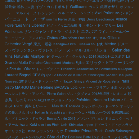
Lunes
台湾自然派ワイン
新アイデアのブース位置
リュショット・シャンベルタン
試飲会
イヴ・カムドボルド
Guillaume
銀座オザミ
若林ご夫妻
カンヌ
ボジョレ
Axel Prϋfer
シャン
ーォー
マルティーヌ
レシャッペ・ベル
ロマン・シャプイ
Bio
パーニュ・ド・スーザ
Alsace
son fils Pierre
東京・神田
Denis Deschamps
Foire "Les Vins Libérés"
ル・モン・ド・マリー
Les
ピノ・ドゥニス品種
エスポア
Pénitentes
サン・ジャン・ド・ラ・ジネスト
ワイン・ビールバー
Gilles et
ラ・コリーヌ・アンスピレ
Château Chainchon
Ooe san
オリオル
Catherine Vergé
東京・鴬谷
Medoc
ドメー
Kanagawa ken Fujisawa shi
お肉
ドメーヌ・マルセル・リショー
Salon des
ヌ・ヴァランタン・ヴァレス
Vins Naturels Montpellier
La
テール・ド・ヴォルカン2014
株式会社エスポア
エリック・ピファーリング
Grande Motte
Domaine Chamonard
Madona Eglise
La Font de L'Olivier
トム・ゴティエ
Président Association de Sommeliers au Japon
Laurent Bagnol
CPV équipe
Le Monde de la Nature
Chiristophe pacalet Beaujolais
Paris
Nouveau 2018
リュ・ド・ラ・ペスト
Tazaki Shinya
Vincent de Roba Seria
bistro MARGO
Marie-Hélène BACAVE
Loïc
シャトー・ブリアン
金沢
シンガポ
焼
ールレストラン・アンドレ
Pierre
Salon
ジル・ダヴァス
2018年収穫・レオニス
バニュ
き鳥・しのり
Président Nomura Unison
ESPOAたけや
ボジョレブラン
ルス
美味しい～～！
R2L'O
Mas de l'Escarida
ジャンポール・ドーマン
オーリッ
クの藤元さん
オゼ
To-han Ishibashi san
キューヴェ・桜島
ルーツ66
収穫29回記
念・ドミニック・ドゥラン
Bonne Année 2019
メゾン・ブリュレ
ドミニック・べリ
Iwata Koki san
ュアール
Les Etats-Unis
Shizuoka Japon
ドメーヌ・ド・ボスラン
Domaine Prieuré Roch
オーリック社
Reino
フランソワ・リボ
Cuvée Sakurajima
Côte du Py
ドメーヌ・シャンベルタン
Domaine Patte Loup
イーストライン社
ド