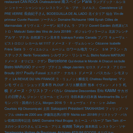
Paris
南スペイン
restaurant CAN ROCA
Chateaubriand
ラングドック・ルシヨ
ン
シャトー・シャンション
レストラン「ル・プチ・コメルス」
Coexistence
LE
長由紀子さん
PRE VERRE
BODEGUILLA DE AL LADO
北イタリア
仙台
Vin de
primeur
Cuvée Passion
ソーテルン
Domaine Richaume 1998 Syrah
Côtes de
Marmandais
オリヴィエ・クーザン
紀子さん
ラ・プラツ
Covert Garden
自然派ビス
トロ・Matsuki
Salon des Vins de Jura
2018年・ボジョレヴィラージュ
北浜フレンチ
アルマ・マテル
自然派ワイン見本市
Izakaya Furabo
Canada
ブノワ
キューヴェ・
ビストロロジ
レカール lot 1117
ドメーヌ・ド・ヴェルシャン
Cézanne
Isabelle
Sara
ロワール地方
アラン・カ
Frère
ラ・ヴィエルジュ・ルージュ
ワイン ＳＭ
ステックス
シルヴァン・リショーム
Berlin
Torocadero
Bistro Nature MATSUKI
Barcelone
ドメーヌ・オリビエ・クザン
Qui évolue le Monde
A Chacun sa bulle
Bistro MARUGO
ディーヴ・ブテイユ
village Jasniers
セロス
ドメーヌ・アミロー
ドメーヌ・パスカル・シモヌッ
Brouilly 2017
Pouilly-Fuissé
エスポア・ ナカモト
ティ
マッ
LA REVUE DU VIN FRANCE
ラ・リュノット醸造元
Chateau Restignac
シモ
ヴィニ・シュッド見本市
スリエ醸造所
札
PLOUF
熊本
イヴォン・メトラ
ドメーヌ・クリストフ・パカレ
Eric KAMM
幌
サカガ
Ghislaine Descombes
ミの日野さん
ジャン・ピエール・ビスパリ
寺田本家の日本酒
Montmartre Bis
レイ
モン
パリ・国虎のうどん
Morgon 2016
ラ・キューヴェ・ドゥ・シャ
Julien
Sakagami Président TAKAHASHI
Courtois
Kiji Okonomiyaki
土田
フィリップ・マ
ッフル
cèdre de 2300 ans
伊藤與志男の哲学
Nishio san
2018年クリストッフ・パカ
レ収穫20周年記念
SAKE
Domaine Haut Brugas
カミーユ・バカーブ
Tam Tam
ボー
Tokyo
ヌのケンタロウさん
ピエール・アリエ
桜満開
酒本商店
レストラン・ソヤ
Teradanonke
Huitres de Bouzigues
Aichi ken ATSUMI FOODS
オリヴァー