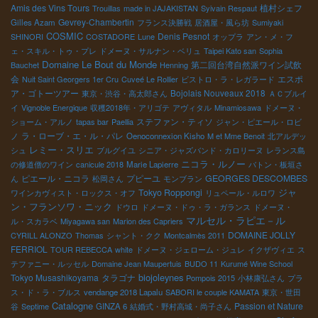
Amis des Vins Tours
植村シェフ
Trouillas
made in JAJAKISTAN
Syivain Respaut
Gevrey-Chambertin
Gilles Azam
フランス決勝戦
居酒屋・風ら坊
Sumiyaki
COSMIC
Denis Pesnot
SHINORI
COSTADORE
Lune
オップラ
アン・メ・フ
ェ・スキル・トゥ・プレ
ドメーヌ・サルナン・ベリュ
Taipei Kato san
Sophia
Domaine Le Bout du Monde
第二回台湾自然派ワイン試飲
Bauchet
Henning
会
エスポ
Nuit Saint Georgers 1er Cru
Cuveé Le Rollier
ビストロ・ラ・レガラード
ア・ゴトーツアー
Bojolais Nouveaux 2018
東京・渋谷・高太郎さん
ＡＣブルイ
イ
Vignoble Energique
収穫2018年・アリゴテ
アヴィタル
Minamiosawa
ドメーヌ・
ステファン・ティソ
ショーム・アルノ
tapas bar
Paellia
ジャン・ピエール・ロビ
ラ・ローブ・エ・ル・パレ
ノ
Oenoconnexion Kisho
M et Mme Benoit
北アルデッ
レミー・スリエ
シュ
ブルグイユ
シニア・ジャズバンド・カロリーヌ
レランス島
ニコラ・ルノー
の修道僧のワイン
canicule 2018
Marie Lapierre
バトン・板垣さ
ピエール・ニコラ
プピーユ
GEORGES DESCOMBES
ん
松岡さん
モンブラン
ジャ
Tokyo Roppongi
ワインカヴィスト・ロックス・オフ
リュペール・ルロワ
ン・フランソワ・ニック
ドウロ
ドメーヌ・ドゥ・ラ・ガランス
ドメーヌ・
マルセル・ラピエ－ル
ル・スカラベ
Miyagawa san
Marion des Capriers
DOMAINE JOLLY
CYRILL ALONZO
Thomas
シャント・クク
Montcalmès 2011
FERRIOL
TOUR REBECCA
white
ドメーヌ・ジェローム・ジュレ
イクザヴィエ
ス
テファニー・ルッセル
Domaine Jean Maupertuis
BUDO 11
Kurumé Wine School
biojoleynes
Tokyo Musashikoyama
タラゴナ
Pompois 2015
小林康弘さん
プラ
ス・ド・ラ・ブルス
vendange 2018 Lapalu
SABORI le couple KAMATA
東京・世田
Catalogne
Passion et Nature
谷
Septime
GINZA 6
結婚式・野村高城・尚子さん