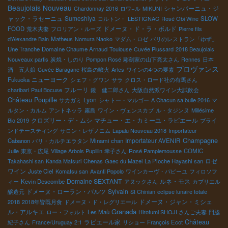
Beaujolais Nouveau
シャンパーニュ・ジ
Chardonnay 2016
ロワ−ル
MIKUNI
ャック・ラセーニュ
Sumeshiya
コルトン・
LESTIGNAC
Rosé Obi Wine
SLOW
ドメーヌ・ド・ラ・ボルド
FOOD
荒木夫妻
フロリアン・ルーズ
Pierre fils
d'Alexandre Bain
Matheus
Nomura Naoko
マダム・ロゼ
パリのレストラン「ゆず」
Une Tranche
Domaine Chaume Arnaud
Toulouse
Cuvée Plussard
2018 Beaujolais
Nouveaux partis
炭焼・しのり
Pompon Rosé
彫刻家の山下亮太さん
Rennes
日本
プロヴァンス
酒 五人娘
Cuvée Baragane
桜島の噴火
Arles
ワインの4つの要素
ニューヨーク
Fukuoka
シェフ・グワン
サラ
クロス・ロード社の有馬さん
フルーリ
charibari
Paul Bocuse
鏡 健二郎さん
大阪自然派ワイン大試飲会
Château Poupille
Lyon
サカガミ
シャトー・マルゴー
A Chacun sa bulle 2016
マ
ルタン・カルム
アントネッラ
霧島
ワイン・ヴェンスカブ
ル・タジンヌ
Millésime
クロズリー・デ・ムシ
マチュー・エ・カミーユ・ラピエール
Bio 2019
ブライ
ンドテースティング
サロン・レザノニム
Lapalu Nouveau 2018
Importateur
Champagne
Importateur AVENIR
Cabanon
パリ・カルチエラタン
Minami chan
Julie
東京・広尾
Village Arbois Pupillin
幸子さん
Rosé Pamplemousse
COMIC
ロゼ
Takahashi san
Kanda Matsuri
Chenas
Gaec du Mazel
La Pioche Hayashi san
ワイン
Juste Ciel
Komatsu san
Avanti Popolo
ワインカーヴ・パピーユ
フィロソフ
Domaine SEXTANT
ルネ・モス
ィー
Kevin Descombe
アヌックさん
カプリエル
ドメーヌ・ローラン・バルツ
Sylvain
醸造元
St Chinian
eclipse lunaire totale
ドメーヌ・ジャン・ミシェ
2018
2018年皆既月食
ドメーヌ・ド・レグリエール
Granada
ル・アルキエ
ロー・フォルト
Les Maù
Hirofumi SHOJI さんご夫妻
門脇
Château
ラピエール家
紀子さん
France/Uruguay 2:1
リショー
François Ecot