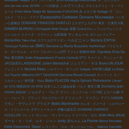
シルヴァンさん
vins de mes amis
2018年・パリ試飲会
プルミエクリュ・ラ・ペリ
エール
Frère Marie
Nadja
Mr. Masanobu FUKUOKA
赤
ルカト街
Nuitage
ザ・コン
Escarpolette
Corbieres
Domaine Mouressipe
コルド・ワイン・クラブ
パシオ
ン心斎橋店
DOMAINE FRANCOIS SAINT-LO
エスポアよろずや
東京・江東区大島
DAMIEN BUREAU
L'Echappée Belle Rouge
那覇
Grand Cru
レフェルヴェソンス
サンタムール
コンコルド
ドメーヌ・リヴァトン
山田恭路
ボジョレフェアー
ペルピニャン
Marseilles
Beziers
Take chan
カプリエのマリオン
ESPOA
BMO
Yorozuya Yukiko san
Domaine La Roche Buissière
Kaefferkopf
パリビスト
ロ・ヌーヴェル・メリー
ブルゴーニュの門
ラフォレ収穫2018年
Vignobles Elian Da
Ros
東京調布
Suido Edogawabashi
France Canicule 37℃
キョーコ・デュシェーヌ
JACQUES LASSAIGNE
Julien Mareschal
ジュリアン・ギヨ
Bistro UN JOUR
Nicolas Réau
フェニックス
シルヴィー・オジュロ
Galapia
10年間の感謝
La Rose
Geschickt
Qui Touche
Millesime 2017
Domaine Benoit Courault
タンペット
エノ・
Bistro FLACON
Sylvain Richeaume
コネクション
寿司屋・Yuzu
Hop'là
L'écart
Domaine jean
lot 1016
桜島2016
Vin RITA
日本ソムリエ協会会長
パルク
東京三鷹
michel alquier
ジョルディ・ペレズ
ヴァン・ピックール
パリ14区
ピエール橋
サ
ドミニック・ドゥラン
ン・ペレー
ラ・プラッツ
マルゴグループ
アブリウ2002年
ラモン・サヴェドラ
グラエナ
Bistro Montmartre
セレネ・ドメーヌ・シルヴェー
ル・トリシャール
オザミトーキョー
伊藤の誕生日
DOMAINE OVERNOY
HOUILLON
フレッド
ボジョレ・ヴィラージュ
ドゥーブル・ゼロ
JEAN PAUL BRUN
ダール・エ・リボ、ルネ・ジャン
Jordy
岩ちゃん
La Pioche
Bistrot Parcelles
Keke Descombe
Taipei
レストラン「エル・ギンジョレール」
Valence Cachette