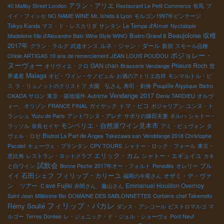
アラン・アリエ
40 Maltby Street London
Restaurant Le Petit Commerce
有馬
プ
イイ・フィッセ
NO NAME WINE
Mr. Ishida à Lyon
モルゴン1997年ビンテージ
Tokyo Kanda
マス・ド・レスカリダ
サンタン
Le Temps d'Aimer
Nyctalopie
Beaujoloise
収穫
Madeleine fille d'Alexandre Bain
Wine Style WINO
Bistro Grand 8
2017年
ルネ・ジャン・ダール
グラン・ラルグ
武道オンズ
新宿
スモール品種
ボジョレー・
Oriole ARTIGAS
10 ans de remerciement
JEAN LOUIS POUDOU
ヌーヴォー
GAN chan
Prieure Roch
オリヴィエ・クロ
Brasserie Vendange
世
Malaga
界遺産
オビ・ワイン・ケノビュル
お酒のアトリエ吉祥
モンマルトル・ビ
ス
ラ・リュノットのクリストフ
大園 弘さん
寿司・刺身
Poupille Atypique
Bistro
Vendange 2017
OKADA
サロン
東京・築地場外
Autriche
Denis TARDIEU
オルヴ
トマ・ピコ
ォー、オリゾン
FRANCE FINAL
ガイヤック
ボジャリアン
ユンヌ・ト
ランシュ
Yuzu de Paris
アントワンヌ・アレナ
サボリの鎌田夫妻
ネルハ
シャトー・
モンペリエ・自然派ワイン見本市
ラッソル
奈良セイヤ
アミ・ビュヴォン
タ
ヴェル・ロゼ
Bistrot La Part de Anges
Takezawa san
Venddange 2018 Christophe
Pacalet
キューヴェ・プランタン
CPV TOURS
シャトー・ロック・フォール
東京・
エリック・カム
シャトー・エギュイユ
恵比寿
レストラン・ヨットクラブ
カキ
試飲会
ブル
と白ワイン
Bonne Peche
2017年オー・フォルト
Penedès
オレリー
石田シェフ
フィリップ・カリーユ
イイ
オザミ・デ・ヴァ
福岡の今尾さん
ン ツアー
Ｃave Fujiki
Emmanuel Houillon Overnoy
赤間さん、藤山さん
Saint Jean
Millésime Bio
DOMAINE DES SABLONNETTES
Corbiere
chef Takemoto
フィリップ・パカレ
Rémy Soulié
ダンス・アンコール
ビストロマルゴ
マ
ルゴー
Terres Dorées
レ・ジュニック・ド・ジュル・ショーヴェ
Pont Neuf