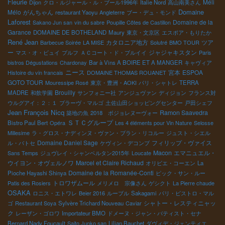
Fleurie
Méli
Dijon
クロ・ルジャール・ル・ブール1996年
Italie Nord
高山南美さん
Domaine
Mélo
がんちゃん
restaurant Yaoyu
Angleterre
ブー・デュ・モンド
Laforest
Domaine de la
Sakano Jun san
vin du sabre
Poupille Côtes de Castillon
Garance
DOMAINE DE BOTHELAND
Maury
東京・文京区
エスポア・もりたか
René Jean
カタロニア地方
ツア
Barbecue Soirée
LA MISE
Solutré
BMO TOUR
ー
ジャジャキスタン
マス・オ・ビュイ
プルフ
ＡＣコート・ド・ブルイイ
Paris
bistros Dégustations
Chardonay
Bar à Vins A BOIRE ET A MANGER
キャヴィア
ニース
宮本
ESPOA
Histoire du vin francais
DOMAINE THOMAS ROUANET
GOTO TOUR
Mouressipe Rosé
東京・豊洲・AOKI
パリ・シャトレ
TERRA
Brouilly
MADRE
和飲学園
サンフォニー社
アンジュヴァン
ディジョン
フランス対
ウルグアイ：２：１
ブラーヴ・マルゴ
土佐山田ショッピングセンター
戸田シェフ
Jean François Nicq
Ramon Saavedra
築地の魚
2018 ボジョレヌーヴォー
ＳＴＣグループ
Bistro Paul Bert
Opéra
Les 4 éléments pour Vin Nature
Selosse
Millesime
ラ・グロス・ナディンヌ・ヴァン・ブラン・リコルー
ジュスト・シエル
Domaine Daniel Sage
フィリップ・ヴァイス
ル・バトセ
ケヴィン・デコンブ
Macon
エマニュエル・
Sans Temps
ジュヴレイ・シャンベルタン2015年
Loucate
ウイヨン・オヴェルノワ
Marcel et Claire Richaud
オリビエ・コーエン
La
Domaine de la Romanée-Conti
Pioche Hayashi Shinya
ピック・サン・ルー
トロワザムール
Patis des Rosiers
メリメロ 宗像さん
ゲシクト
La Pierre chaude
OSAKA
ロニス・エトワレ
Beier 2016
ルーブル
Sakagami
パリ・ビストロ・マル
シャトー・レスティニャッ
ゴ
Restaurant Soya
Sylvère Trichard Nouveau
Caviar
ク
レーザン・ゴロワ
Importateur BMO
ドメーヌ・ジャン・バティスト・セナ
Bernard Nady Foucault
Saito Junko san
Lilian Bauchet
ダヴィデ・ジェンティエ