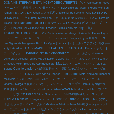
DOMAINE STEPHANIE ET VINCENT DEBOUTBERTIN
ブルイ
Christophe Pueyo
ドゥニ・ペノ
自然派ワインの日本イベント
BMO Saito san
Atsumi Foods Mori san
roman 'TERROIR'
LIN Yusen
みどり酒屋
châtaignier de 600 ans
Paris KUNITORA
UDON
ボルドー夜景
BMO Kiritani san
レカール lot 0205
彫刻家の山下さん
Terre de
ビストロ・ブリュ
Domaine Pattes-Loup
Volcan 2014
マキシムス
La Poivrotte
タル
Anjou
Château Cheval Blanc
chef Frederic
Ginza 4 cho-me
美人
DOMAINE L'ANGLORE
20e Anniversaire Vendange Christophe Pacalet
キュ
ーヴェ・ブー
大分
カー・ジェー・ベー
Restaurant français à Lyon
葡萄ジュース
Les Vignes de Mongueux
Bistro La Vigne
ジャン・ミッシェル・ステファン
ルフォー
ロゼ
L'écart lot 1117
DOMAINE LES HAUTES TERRES
Bistro Buvards
クリスト
Domaine de la Sénèchalière
フ・ペイリュス
マニュエルさん
Nouvel An
2019 party déjeuner
cuvée Marcel Lapierre 2009
モン・ブリュリウス
アヴィニョン
Mas Lau
Châpeau Melon
Bistro de Komatsuya san
ペリエール・レ・ヴィエイユ
Camille Lapierre
葡呑(ぶのん)
Bulbille
銀座三越新館
ピノ
ジャンマリー・ヴェル
Rémi Sédès
ジェ
パリ・ノートルダム寺院
Vin de Cannes
Moto-Nouveau
Iidabqshi
Méli Mélo
シャルドネ2016年
ベルナール・ナディー・フコー
ワインスクール
ジュル・ショーヴェ
Château Margaux
長崎アンペキャブル
Limoux
無農薬野菜
田
レ・ヴィニ
崎真也さん
café-bistro Le Cristal
Paris bistro SAGAN
Miho
Jean-Paul
ュ・ドリヴィエ
Bar à vins
Le Chameua Ivre
ＢＭОの桐谷さん
オーストリア
Domaine Dard et Ribo
ESPOA Shinkawa
ＢＭＯのマサ
François Lemarié
子さん
メーヌ・ド・ラ・ボルド
Vendange 2018 Lapierre
2018年ヌーヴォー・レミ
La Ferme des Sept
ー・デュフェートル
タラゴナ地方
ハヤリテラス
レベッカ