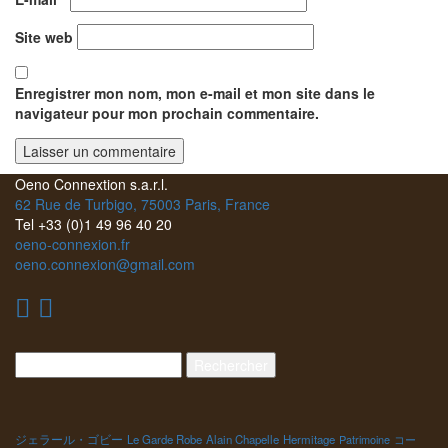
Site web
Enregistrer mon nom, mon e-mail et mon site dans le
navigateur pour mon prochain commentaire.
Oeno Connextion s.a.r.l.
62 Rue de Turbigo, 75003 Paris, France
Tel +33 (0)1 49 96 40 20
oeno-connexion.fr
oeno.connexion@gmail.com
Rechercher :
ジェラール・ゴビー
Le Garde Robe
Alain Chapelle
Hermitage
Patrimoine
コー