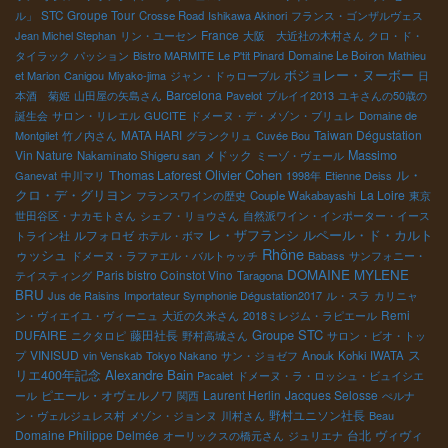
STC Groupe Tour
ル」
Crosse Road
Ishikawa Akinori
フランス・ゴンザルヴェス
France
Jean Michel Stephan
リン・ユーセン
大阪 大近社の木村さん
クロ・ド・
タイラック
パッション
Bistro MARMITE
Le P'tit Pinard
Domaine Le Boiron
Mathieu
ボジョレー・ヌーボー
et Marion
Canigou
Miyako-jima
ジャン・ドゥローブル
日
Barcelona
本酒 菊姫
山田屋の矢島さん
Pavelot
ブルイイ2013
ユキさんの50歳の
誕生会
サロン・リレエル
GUCITE
ドメーヌ・デ・メゾン・ブリュレ
Domaine de
Taiwan Dégustation
Montgilet
竹ノ内さん
MATA HARI
グランクリュ
Cuvée Bou
Vin Nature
メドック
Massimo
Nakaminato Shigeru san
ミーゾ・ヴェール
Olivier Cohen
ル・
Thomas Laforest
Ganevat
中川マリ
1998年
Etienne Deiss
クロ・デ・グリヨン
La Loire
フランスワインの歴史
Couple Wakabayashi
東京
世田谷区・ナカモトさん
シェフ・リョウさん
自然派ワイン・インポーター・イース
レ・ザフランシ
ルペール・ド・カルト
ルフォロゼ
トライン社
ホテル・ボマ
Rhône
ゥッシュ
ドメーヌ・ラファエル・バルトゥッチ
Babass
サンフォニー・
DOMAINE MYLENE
Paris bistro Coinstot Vino
テイスティング
Taragona
BRU
Jus de Raisins
Importateur Symphonie Dégustation2017
ル・スラ
カリニャ
Remi
ン・ヴィエイユ・ヴィーニュ
大近の久米さん
2018ミレジム・ラピエール
Groupe STC
DUFAIRE
藤田社長
ニクタロピ
野村高城さん
サロン・ビオ・トッ
VINISUD
ス
プ
vin Venskab
Tokyo Nakano
サン・ジョゼフ
Anouk
Kohki IWATA
Alexandre Bain
リエ400年記念
Pacalet
ドメーヌ・ラ・ロッシュ・ビュイシエ
ピエール・オヴェルノワ
Laurent Herlin
Jacques Selosse
ール
関西
ぺルナ
野村ユニソン社長
ン・ヴェルジュレス村
メゾン・ジョンヌ
川村さん
Beau
Domaine Philippe Delmée
台北
ヴィヴィ
オーリックスの橋元さん
ジュリエナ