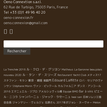
Oeno Connextion s.a.r.l.
62 Rue de Turbigo, 75003 Paris, France
Tel +33 (0)1 49 96 40 20
oeno-connexion.fr
oeno.connexion@gmail.com
Rechercher :
ル・クロ・デ・グリヨン
La Trenchée 2016
Matheus
La Garonne
beaujolais
ル・タン・デ・スリーズ
nouveau 2020
Restaurant Yacht Club
メティス17
Edouard Laffitte
東京・銀座
ステファン・モラン
凱旋門
ロバ・セリアのヴァ
ンサン
Stéphane Morin
ヴァン・ピックール
カルフォルニア
ダンス・アンコール
Bar à vins
ピエー
2016
エマニュエル・ジブロ
アメルシュヴィル畑
Equipe BMO
ル・ニコラ
シャンパーニュ・ジャック・ラセーニュ
Iwai san
日本ソムリエ協
会会長
ジャンマリー・ヴェルジェ
北原さん
2017年ボジョレ・ヌーヴォー
Melon