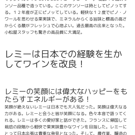
ンソー品種で造っている。ここのサンソーは時としてピノってす
る。１２年産が正にピノッてしている。軽快な１２度でピノ・ノ
ワールを思わせる果実味で、ミネラルからくる旨味と標高の高さ
からくる酸がフレッシュで心地よい。過去最高の出来となった。
小松屋スタッフも驚きの高品質に大満足。
レミーは日本での経験を生か
してワインを改良！
レミーの笑顔には偉大なハッピーをも
たらすエネルギーがある！
笑顔が絶えないレミーは日本でも大人気だった。笑顔は偉大なる
力がある。レミーと会うと皆が笑顔になる。色々本音で語ってく
れる。レミーは多くの愛好家と話ができた。フランスに帰国して
栽培の段階から軽快で果実味豊かなワインを目指した。レミーに
とって日本出張は貴重な発見となった。そして、農作業、醸造の