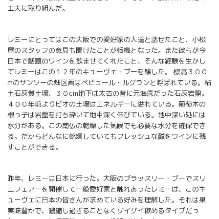
工夫に取り組んだ。
レミーにとってはこの大阪での愛好家の人達と話せたこと、小松
屋のスタッフの意見も聞けたことが転機となった。また彼らが今
日本で話題のワインを飲ませてくれたこと、そんな経験を生かし
てレミーはこの１２年のキューヴェ・ブーを醸した。 標高３００
mのサンソーの畑区画はペピュール・ルグランと呼ばれている。粘
土石灰質土壌、３０cm地下は太古の昔に元海底だった石灰岩盤。
４００年前よりビオの土壌はエネルギーに溢れている。葡萄木の
根っ子は岩盤を打ち砕いて地中深く伸びている。地中深い処には
水分がある。この南仏の乾燥した気候でも必要な水分を確保でき
る。だからどんなに乾燥していてもフレッシュな酸をワインに残
すことができる。
昨年、レミーは日本に行った。大阪のブラッスリー・ブーでスリ
エフェアーを開催して一般愛好家と触れあったレミーは、このキ
ューヴェに日本の皆さんが求めている好みを理解した。それは果
実味豊かで、濃縮し過ぎることなくグイグイ飲めるタイプだっ