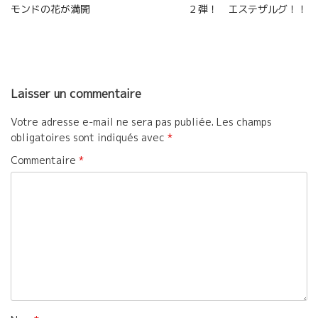
o
r
e
モンドの花が満開
２弾！ エステザルグ！！
de
k
r
l’article
Laisser un commentaire
Votre adresse e-mail ne sera pas publiée.
Les champs
obligatoires sont indiqués avec
*
Commentaire
*