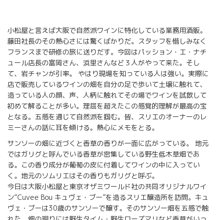
小松屋と言えば大阪で自然派ワインに特化している業務用酒販。
藤田社長のその熱心さには驚くばかりだ。スタッフを惜しみなく
フランスまで研修の旅に送りだす。今回はパッション・エ・ナチ
ュール店長の富岡さん、浜里さんなど３人がやって来た。そし
て、岩チャンが引率。 やはり現場を知っている人は強い。実際に
店で販売しているワインの畑を自分の足で歩いて土壌に触れて、
造っている人の顔、声、人柄に触れてその場でワインを試飲して
初めて解ることが多い。理屈を超えたこの感覚的理解が最高の宝
となる。五感を通じて自然派を掴む。皆、スリエのオーナーのレ
ミーさんの話に耳を傾ける。熱心にメモをとる。
サンソーの畑に近づくと香草の香りが一面に広がっている。 地元
ではガリグと呼んでいる香草が密集している野生低木草畑であ
る。この香り成分が葡萄の皮に付着してワインの中に入ってい
く。地元のソムリエはその香りもガリグと呼ぶ。
今日は大阪小松屋と東京オザミワールド社の共同オリジナルワイ
ン“Cuvee Bou キュヴェ・ブー”を造るスリエ醸造所を訪問。キュ
ヴェ・ブーは30歳のサンソーで醸す。そのサンソー畑を五感で触
れた。畑の廻りには野生タイム・野生ローズマリなど香草がいっ