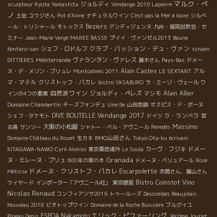
マルク・ぺ
ジョルディ
sculpteur Ryota Yamashita
Vendange 2018 Lapierre
ノ
土佐
ユウジさん
Pot d'Anne
ナチュラルワイン
C'est pas la Mer à boire
シルベ
Beziers
ール・トリシャール
モトックス
アンディジェンヌ
九州・福岡試飲会・セ
ミナー
Jean-Marie Vergé
MAREE BASSE
プイイ・ヴァンゼル2013
Baune
クラブ・パッション・デュ・ヴァン
シェフ・ロドルフ
Kentaro-san
sylvain
ヴァランタン・ヴァレス
DITTIERES
Méditerranée
藤木さん
Pays-Bas
ドメー
Alain Castex
アル
ヌ・デ・メゾン・ブリュレ
Montcalmès 2011
LE SEXTANT
マ・マテル
クリストッフ・パカレ
bistro YASABURO
ラ・ミーゾ・ヴェール
ワ
自然派ワイン
Alain Allier
ジョルディ・ペレズ
マシモ
インの4つの要素
Domaine Chambertin
チーズフォンデュ
Une île
山田恭路
オスピス・ド・ボーヌ
Vendange 2017
DIVE BOUTELLE
ラ・ランベラ
シェフ・タケモト
ドイツ
宮
Massimo
大阪の小松屋
古島
サンソー
シャトー・ベル・アヴニール
Penedès
BMO山田さん
Domaine Château du Rouet
生カキ
Tokyo Ota-ku
écrivain
カーヴ・フジキ
ドメー
KITAGAWA-NAWO
Cyril Alonso
東京築地場外
Le Soula
Granada
ヌ・ミレーヌ・ブリュ
600年の栗の木
ドメーヌ・ベリュアール
Rosé
ドメーヌ・クリストフ・パカレ
Escarpolette
Métisse
赤間さん、藤山さん
Bistro Coinstot Vino
ウイヤード
インポーター「アヴニール社」
東京銀座
Nicolas Renaud
コンフィアンサ2016
トゥールーズ
Descombes Beaujolais
Nouveau 2018
ビオトップワイン
Domaine de la Roche Buissière
ブルグイユ
エリック・ピファーリング
ESPOA Nakamoto
Jérôme Jouret
Pineau Denis