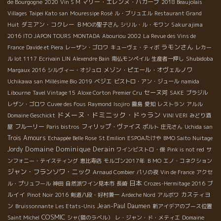
マリー・エレンヌ・バカーブ
de Bourgogne
2020
Vin S M
2018 Beaujolais
Villages
Taipei Kato san
Mouressipe Rosé
ル・ブリュエル
Restaurant Grand
ダミアン・コクレー
Sakurajima
Huit
ＢＭОの聖子さん
シリル・ル・モワン
2016
ITO JAPON TOURS
MONTADA
Abouriou 2002
La Revue des Vins de
ラモンさん
France
Davide et Piera
レーザン・ゴロワ
キューヴェ・ティボ
レカー
Shubidoba
ル lot 1117
Ecrivain LIN
Alexendre Bain
南仏モンペイル
生産者一押し
メゾン・ピエール・オヴェルノワ
Margaux 2016
シルヴィー・オジュロ
ベジエ
Uchikawa san
Millésime Bio 2019
ビストロ・アン・ジュール
namida
セーヌ河
Libourne
Tavel Vintage 15
Aloxe Corton Premier Cru
SAKE
ブラジル
レザン・ゴロワ
Cuvee des Fous
Raymond
Isojiro
霧島
愛知
レストラン
アルル
ドメーヌ・ドミニック・ドゥラン
Domaine Geschickt
VINI VERI
みどり酒
フルーリー
フィリップ・ヴァイス
屋
Paris bistros
ポルト
庄元さん
Uchida san
Trois Amours
Echappée Belle Rose
St Emilion
ESPOAたけや
BMO Saito
Nuitage
Domaine Dominique Derain
Jordy
ワインビストロ・俊
Pink is not red
サ
ンフォニー・テイスティング
恵比寿店
モルゴン2017年
ＢＭО
エノ・コネクション
ジャン・フランソワ・ニック
Arnaud Combier
パリの夜
Vin de France
アクセ
日本
ブ
ル・プリュフール
神田
自然派ワイン見本市
長崎
Crozes-Hermitage 2016
ルイイ
カスティヨ
Pinot Noir 2016
剣道八段・好村兼一
Ardeche Nord
アルボワ
ン
Jean-Paul Daumen
Bruissonnante
Les Etats-Unis
新アイデアのブース位置
COSMIC
Saint Michel
シャ(猫のラベル）
レ・ジャン・ド・メティエ
Domaine