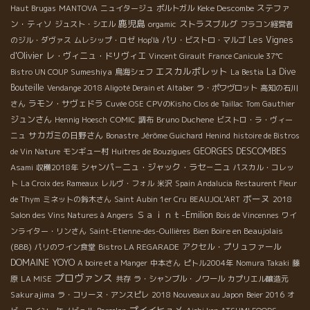
Keke Descombe
ステファ
Haut Brugas
MANTOVA
ニュイタージュ
ポルトガル
鹿児島
ン・ティソ
ストラスブルグ
ジュスト・シエル
orgamic
フラコン経営者
Les Vignes
のジル・ダヴァス
ムレシップ・ロゼ
Hop'là
パリ・ビストロ・マルゴ
d'Olivier
レ・ヴィニュ・ドリヴィエ
Vincent Girault
France Canicule 37℃
エスカルポレット
Sumeshiya
La Dive
Bistro UN COUP
鳥海シェフ
La Bestia
Bouteille
Vendange 2018 Aligoté Derain et Altaber
ラ・ポワヴロット
高知の石川
ラモン・サヴェドラ
さん
Cuvée OSE
CPVのKisho
Clos de Taillac
Tom Gauthier
ジュンさん
Bruno Duchene
Hennig Hoesch
COMIC
調布
ビストロ・ラ・ヴィー
サカガミの日野さん
ニュ
Bonastre
Jérôme Guichard
Henind
histoire de Bistros
GEORGES DESCOMBES
de Vin Nature
モンギュー村
Huitres de Bouzigues
シャンパ－ニュ・ジャック・ラセ－ニュ
Asami
収穫2018年
パスカル・コレッ
ト
La Croix des Rameaux
レルヴ・フォル
米沢
Spain Andalucia
Restaurent Fleur
ボーヌ
de Thym
ミネットの鈴木さん
Saint Aubin 1er Cru
BEAUJOL'ART
2018
Ｓａｉｎｔ-Emilion
Salon des Vins Natures à Angers
Bois de Vincennes
ワイ
Bien Boire en Beaujolais
ンライター・リンさん
Saint-Etienne-des-Oullières
(BBB)
アクセル・プリュファール
パリのワイン食堂
Bistro LA REGARADE
DOMAINE YOYO
A boire et a Manger
中本さん
ピトル2004年
Nomura Takaki
藤
プロヴァンス
原
LA MISE
共存
ラ・シャンブル・ノワール
カプリエル醸造元
Sakurajima
ラ・コリーヌ・アンスピレ
2018 Nouveaux au Japon
Beier 2016
オ