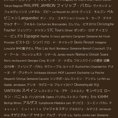
フィリップ・パカレ
PHILIPPE JAMBON
Tokyo Nagoya
ヴァカンス
レ
ペル
フェルヴェソンス
リオネル・ゴビー
Le Nouvel An 2019
ヴィリエ・モルゴン
Languedoc
ピニャン
オン・ジュ・コネクション
Cruise
ラ・カーブ・デステ
オー・フォルト
Christophe
ザルグ
Corton les Bressandes
ミレジム・ビオ2019
STC Tours
Foucher
ティエリ
ジュリアン・ドゥラン
Olivar
ポンポン・ロゼ
Espagne
ー・ピュズラ
Paellia
Si nous parlions Carignan
Domaine Ad Vium
ビストロ・シンバ
Denis Pesnot
Provoke
クロ・ド・タイラック
Indigene
Mas Lau
Loucate
BMO聖子さん
Nuit Bordeaux
Domaine Benoit Courault
ジェ
Nomura Unison Suwa
イ・アール・フレッシュネス・リテール
Janbo-mochi
Paris restaurent Georges Cinq
キンタ・ド・ナポル
フランスワインの歴史
収穫
2018年・フィリップ・パカレ
オクトーブル
ルイック
Ruchottes Chambertin
ドメ
ーヌ・デ・グリオット
Ishikawa Akinori
MOF Laurent Duchaîne
La Pioche
Hayashi Shinya
Domaine Cauzon
シンガポールレストラン・アンドレ
Le Pet au
Okonomiyaki Kiji
Diable
Jeroboam
アンヌ・ラピエール
ブルイイ2017
スペイン
モンペリエ
ロー
SANTEKAN
レストラン「ル・プチ・コメルス」
ラン・バニョル
Eric KAMM
パリ2019年
Opéra
パリのレストラン「ゆず」
アルザス
Biotop Wines
Symphonie Madoka san
オリビエ・コーエン
パカレ
Ｐ
ジャジャキスタン
ａｓｃａｌ Ｃｏｌｅｔｔｅ
ジョルジュ・ルマリエ
serveuse
オザミグループ
Ana
ヤオユー
アルプ・マリティム
Saito Junko san
Domaine