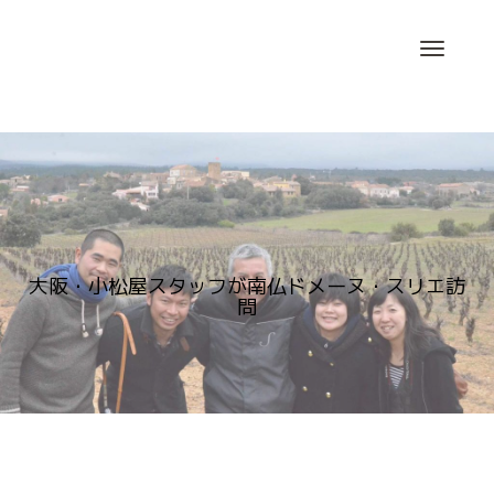
Skip
to
content
大阪・小松屋スタッフが南仏ドメーヌ・スリエ訪
問