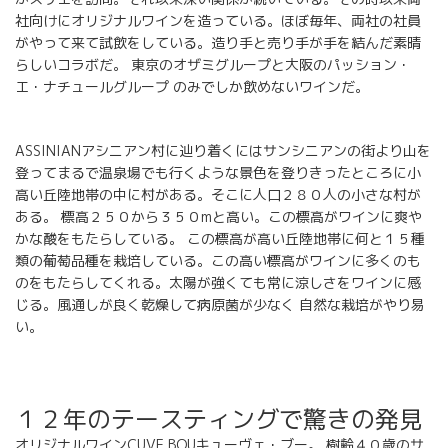
社向けにオリジナルワインを造っている。ほぼ毎年、両社の社員
がやって来て試飲をしている。造り手と売り手が手を結んだ素晴
らしいコラボだ。 東京のオザミグループと大阪のパッション・
エ・ナチュールグループ のみでしか飲めないワインだ。
ASSINIANアシニアン村に辿り着くにはサンシニアンの街より山を
登ってまるで温泉場でも行くような景色を登りきったところに小
高い丘陸地帯の中に村がある。そこに人口２８０人の小さな村が
ある。 標高２５０から３５０mと高い。この標高がワインに爽や
かな酸をもたらしている。 この標高が高い丘陸地帯に何と１５種
類の葡萄品種を栽培している。この高い標高がワインに多くのも
のをもたらしてくれる。太陽が強くても常に涼しさをワインに感
じる。風通しが良く乾燥して病原菌が少なく 自然な栽培がやり易
い。
１２年のテースティングで驚きの発見
オリジナルワインCUVE BOUキューヴェ・ブー。 樹齢４０歳のサ