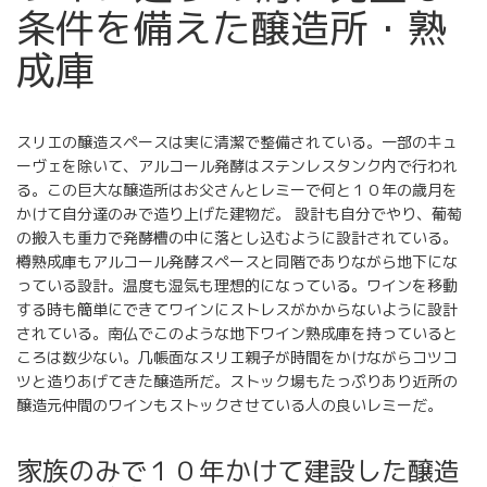
条件を備えた醸造所・熟
成庫
スリエの醸造スペースは実に清潔で整備されている。一部のキュ
ーヴェを除いて、アルコール発酵はステンレスタンク内で行われ
る。この巨大な醸造所はお父さんとレミーで何と１０年の歳月を
かけて自分達のみで造り上げた建物だ。 設計も自分でやり、葡萄
の搬入も重力で発酵槽の中に落とし込むように設計されている。
樽熟成庫もアルコール発酵スペースと同階でありながら地下にな
っている設計。温度も湿気も理想的になっている。ワインを移動
する時も簡単にできてワインにストレスがかからないように設計
されている。南仏でこのような地下ワイン熟成庫を持っていると
ころは数少ない。几帳面なスリエ親子が時間をかけながらコツコ
ツと造りあげてきた醸造所だ。ストック場もたっぷりあり近所の
醸造元仲間のワインもストックさせている人の良いレミーだ。
家族のみで１０年かけて建設した醸造