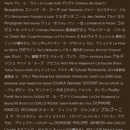
Marie
アレ・レ・ヴェール
Cuvée Voilà
ゲシクト
Coteaux des Quarts
Beaujoloise
エリック・ド・スーザ
chef Takemoto
ジャン・セバスチャン・ジョ
ナルボンヌ
ニーム
ヨヨ
アン
Restaurant français à Lyon
Jean Delobre
ブルイ
Perpignan
コル
La Robe et le Palais
Patrimoine
クリュ・ボジョレ
パリ・一区
ビエール
サルバドール・バトル
メドック
長由紀子さん
Château Plaisance
Le Clown Bar
ミネルヴォワ
Cuvee Printemps
Le P'tit Pinard
ミッシェル
野村ユ
ニソンの藤木さん
フレンチレストラン・ラ・ピヨッシュ
カム・アシュトラ
La Mise
ロゼワイン
au Verre
Paris Belleville
レイモン
南大沢
Cornas
Bistrot VIvienne
アルデ
銀座オザミ
Iode
ガルド・フー
ドメーヌ・ブノワ・クロー
Anthony Guix
ッシュ
ヤバイ
ラ・カーブ・アピコル
Petit Pierre
Repaire et Cartouche
Brasil
Sylvain Richeaume
Tokyo Toyosu AOKI
ビュイソナント
アスティ町
2019年新年
Montmartre
GAN chan
昼食会
ラ・プラツ
DOMAINE FRANCOIS SAINT-LO
OSAKA
Domaine Jean-Baptiste Senat
Domaine SEXTANT
Bistro SHUN
ル
Pouilly-
サンフォニーのまどかさん
ーブル
ポワン・ジェ
アメリカ・オレゴン
Fumé
セ・ル・ヴァン
Paris bistro SAGAN
Chiroubles
Le Clos Rougeard Le
DOMAINE
Bourg 96
Bistro LE CERCLE ROUGE
Salon Rue89 des Vins
ブルゴーニ
MARCEL RICHAUD
ドメーヌ・フィリップ・ジャンボン
ュ
アク
ラ・ヴィエルジュ・ルージュ
ビストロ・イタリアンレストラン「グシテ」
DOMAINE PHILIPPE JAMBON
セル・プリュファー
CPVチーム
VINI CIRCUS
L'irréel
ドミニック・ドゥラン
オーリックの橋元さん
ガロンヌ河
Matin Calme