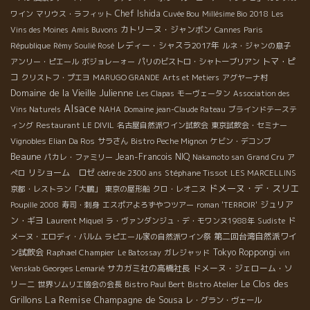
Chef Ishida
ワイン
マリウス・ラフィット
Cuvée Bou
Millésime Bio 2018
Les
カトリーヌ・ジャンボン
Vins des Moines
Amis Buvons
Cannes
Paris
レディー・シャスラ2017年
République
Rémy Soulié Rosé
ルネ・ジャンの息子
トマ・ピ
アンリー・ピエール
ボジョレーォー
パリのビストロ・シャトーブリアン
コ
クリストフ・プエヨ
MARUGO GRANDE
Arts et Metiers
アグヤーナ村
Domaine de la Vieille Julienne
Les Clapas
モーヴェータン
Association des
Alsace
Vins Naturels
NAHA
Domaine jean-Claude Rateau
ブラインドテーステ
ィング
Restaurant LE DIVIL
名古屋自然派ワイン試飲会
東京試飲会・セミナー
Vignobles Elian Da Ros
サラさん
Bistro Peche Mignon
ケビン・デコンブ
Beaune
Jean-Francois NIQ
パカレ・ファミリー
Nakamoto san
Grand Cru
ア
リショーム ロゼ
Stéphane Tissot
ぺロ
cèdre de 2300 ans
LES MARCELLINS
ドメーヌ・デ・スリエ
京都・レストラン「大鵬」
東京の屋形船
クロ・レオニヌ
ジュリア
Poupille 2008
寿司・刺身
エスポアよろずやつツアー
roman 'TERROIR'
ン・ギヨ
Laurent Miquel
ラ・ヴァンダンジュ・デ・モワンヌ1988年
Sudiste
ド
第二回台湾自然派ワイ
メーヌ・エロディ・バルム
ラピエール家の自然派ワイン祭
ン試飲会
Raphael Champier
Tokyo Roppongi
Le Batossay
ガレジャッド
vin
サカガミ社の高橋社長
ドメーヌ・ジェローム・ソ
Venskab
Georges Lemarié
Le Clos des
リーニ
世界ソムリエ協会の会長
Bistro Paul Bert
Bistro Atelier
La Remise
Grillons
Champagne de Sousa
レ・グラン・ヴェール