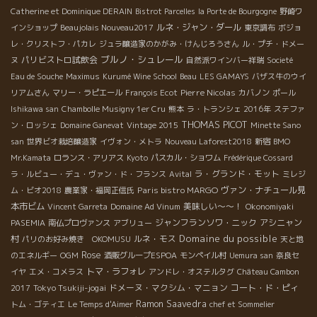
Catherine et Dominique DERAIN
Bistrot Parcelles
la Porte de Bourgogne
野崎ワ
ルネ・ジャン・ダール
インショップ
Beaujolais Nouveau2017
東京調布
ボジョ
レ・クリストフ・パカレ
ジュラ醸造家のかがみ・けんじろうさん
ル・プチ・ドメー
ブルノ・シュレール
パリビストロ試飲会
ヌ
自然派ワインバー祥瑞
Societé
Eau de Souche
Maximus
Kurumé Wine School
Beau
LES GAMAYS
バザス牛のウイ
Pierre Nicolas
リアムさん
マリー・ラピエール
François Ecot
カバノン
ポール
Ishikawa san
Chambolle Musigny 1er Cru
熊本
ラ・トランシェ 2016年
ステファ
THOMAS PICOT
ン・ロッシェ
Domaine Ganevat
Vintage 2015
Minette Sano
san
世界ビオ栽培醸造家
イヴォン・メトラ
Nouveau Laforest2018
新宿
BMO
Mr.Kamata
ロランス・アリアス
Kyoto
パスカル・ショワム
Frédérique Cossard
ラ・グランド・モット
ラ・ルビュー・デュ・ヴァン・ド・フランス
Avital
ミレジ
Paris bistro MARGO
ヴァン・ナチュール見
ム・ビオ2018
農業家・福岡正信氏
本市ビム
美味しい～～！
Vincent Garreta
Domaine Ad Vinum
Okonomiyaki
ジャンフランソワ・ニック
アシニャン
PASEMIA
南仏プロヴァンス
アブリュー
Domaine du possible
村
ルネ・モス
パリのお好み焼き OKOMUSU
天と地
Rose
のエネルギー
OGM
酒販グループESPOA
モンペイル村
Uemura san
奈良セ
トマ・ラフォレ
イヤ
エメ・コメラス
アンドレ・オステルタグ
Château Cambon
Tokyo Tsukiji-jogai
ドメーヌ・マクシム・マニョン
コート・ド・ピィ
2017
Ramon Saavedra
トム・ゴティエ
Le Temps d'Aimer
chef et Sommelier