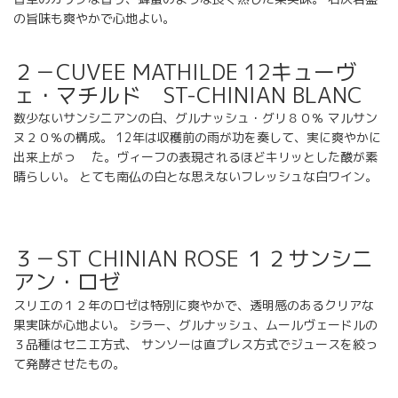
の旨味も爽やかで心地よい。
２－CUVEE MATHILDE 12キューヴ
ェ・マチルド ST-CHINIAN BLANC
数少ないサンシニアンの白、グルナッシュ・グリ８０％ マルサン
ヌ２０％の構成。 12年は収穫前の雨が功を奏して、実に爽やかに
出来上がっ た。ヴィーフの表現されるほどキリッとした酸が素
晴らしい。 とても南仏の白とな思えないフレッシュな白ワイン。
３－ST CHINIAN ROSE １２サンシニ
アン・ロゼ
スリエの１２年のロゼは特別に爽やかで、透明感のあるクリアな
果実味が心地よい。 シラー、グルナッシュ、ムールヴェードルの
３品種はセニエ方式、 サンソーは直プレス方式でジュースを絞っ
て発酵させたもの。