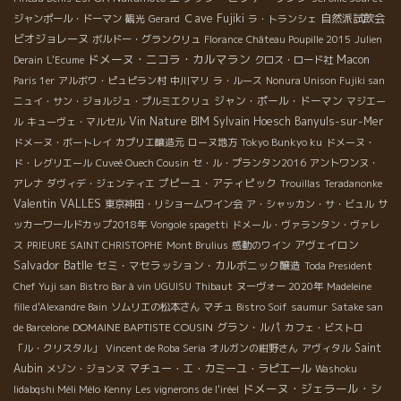
Ｃave Fujiki
自然派試飲会
ジャンポール・ドーマン
観光
Gerard
ラ・トランシェ
ビオジョレーヌ
ボルドー・グランクリュ
Florance
Château Poupille 2015
Julien
ドメーヌ・ニコラ・カルマラン
Macon
Derain
L'Ecume
クロス・ロード社
Paris 1er
アルボワ・ピュピラン村
中川マリ
ラ・ルース
Nonura Unison Fujiki san
ジャン・ポール・ドーマン
ニュイ・サン・ジョルジュ・プルミエクリュ
マジエー
Vin Nature BIM
Sylvain Hoesch
Banyuls-sur-Mer
ル
キューヴェ・マルセル
ドメーヌ・ボートレイ
カプリエ醸造元
ローヌ地方
Tokyo Bunkyo ku
ドメーヌ・
ド・レグリエール
Cuveé Ouech Cousin
セ・ル・プランタン2016
アントワンヌ・
プピーユ・アティピック
アレナ
ダヴィデ・ジェンティエ
Trouillas
Teradanonke
Valentin VALLES
東京神田・リショームワイン会
ア・シャッカン・サ・ビュル
サ
ッカーワールドカップ2018年
Vongole spagetti
ドメール・ヴァランタン・ヴァレ
アヴェイロン
ス
PRIEURE SAINT CHRISTOPHE
Mont Brulius
感動のワイン
Salvador Batlle
セミ・マセラッション・カルボニック醸造
Toda President
Chef Yuji san
Bistro Bar à vin UGUISU
Thibaut
ヌーヴォー 2020年
Madeleine
fille d'Alexandre Bain
ソムリエの松本さん
マチュ
Bistro Soif
saumur
Satake san
DOMAINE BAPTISTE COUSIN
グラン・ルパ
de Barcelone
カフェ・ビストロ
Saint
「ル・クリスタル」
Vincent de Roba Seria
オルガンの紺野さん
アヴィタル
Aubin
マチュー・エ・カミーユ・ラピエール
メゾン・ジョンヌ
Washoku
ドメーヌ・ジェラール・シ
Iidabqshi Méli Mélo
Kenny
Les vignerons de l'iréel