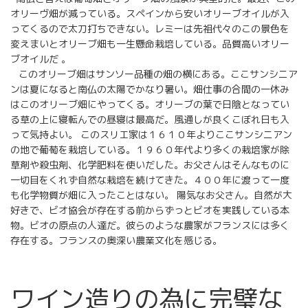
オリーヴ畑が減っている。スペインから安いオリーブオイルが入
ってくるので太刀打ちできない。レミーは先祖代々のこの景色を
変えまいとオリーブ畑も一生懸命栽培している。品質高いオリー
ブオイルだ
。
このオリーブ畑はサンソー品種の畑の横にある。ここサンシニア
ンは夏になると南仏の太陽でかなり暑い。畑仕事の合間の一休み
はこのオリーブ畑にやってくる。オリーブの葉で日陰となってい
る草の上に寝転んでの昼寝は最高だ。風通しが良くこぼれ日も入
って気持よい。 このスリエ家は１６１０年よりここサンシニアン
の地で葡萄を栽培している。１９６０年代より多くの栽培家が除
草剤や殺虫剤、化学肥料を使いだした。お父さんはそんなものに
一切目をくれず自然な栽培を続けてきた。４００年に渡って一度
も化学物質が畑に入ったことはない。
陽気なお父さん。自然が大
好きで、ビオ協会が存在する前からずっとビオを実践している本
物。ビオの原点の人達だ。彼らのような農家がフランスには多く
存在する。フランスの奥深い農業文化を感じる。
ワイン造りの為に完璧な