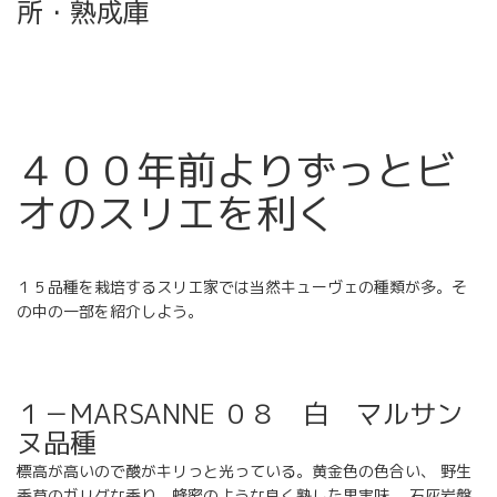
所・熟成庫
４００年前よりずっとビ
オのスリエを利く
１５品種を栽培するスリエ家では当然キューヴェの種類が多。そ
の中の一部を紹介しよう。
１－MARSANNE ０８ 白 マルサン
ヌ品種
標高が高いので酸がキリっと光っている。黄金色の色合い、 野生
香草のガリグな香り、蜂蜜のような良く熟した果実味。 石灰岩盤