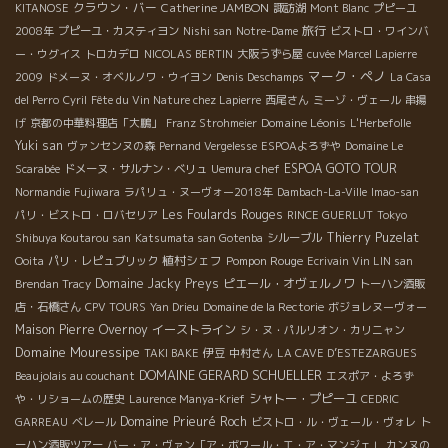
クラウン・バー
Catherine JAMBON
KITANOSE
諏訪湖
Mont Blanc
プピーユ
旅行
2008年
プピーユ・カスティヨン
Nishi san
Notre-Dame
ビストロ・ワインバ
ー・ウグイス
トロカデロ
NICOLAS BERTIN
大阪うずら屋
cuvée Marcel Lapierre
マーク・ペノ
2009
ドメーヌ・オベルノワ・ウイヨン
Denis Deschamps
La Casa
del Perro
Cyril
Fête du Vin Nature chez Lapierre
西尾さん
ミーゾ・ヴェール
串揚
Domaine Léonis
げ
京都の中華料理店「大鵬」
Franz Strohmeier
L'Herbefolle
Yuki san
ヴァンセンヌの森
Pernand Vergelesse
ESPOAよろずや
Domaine Le
ESPOA GOTO TOUR
Scarabée
ドメーヌ・サルナン・ベリュ
Uemura chef
Normandie
Fujiwara
ラパリュ・ヌーヴォー2018年
Dambach-La-Ville
Imao-san
Les Foulards Rouges
パリ・ビストロ・ロバセリア
RINCE GUERLUT
Tokyo
Thierry Puzelat
Shibuya Koutarou san
Katsumata san Gotenba
シルーブル
植村シェフ
Pompon Rouge
Ooita
パリ・レピュブリック
Ecrivain Vin LIN san
Domaine Jacky Preys
ピエール・オヴェルノワ
Brendan Tracy
トーハン酒販
店・石橋さん
CPV TOURS
Yan Drieu
Domaine de la Rectorie
ボジョレヌーヴォー
Maison Pierre Overnoy
イーストライン
シ・ヌ・パルリオン・カリニャン
Domaine Mouressipe
TAKI BAKE
伊豆
中村さん
LA CAVE D’ESTEZARGUES
DOMAINE GERARD SCHUELLER
Beaujolais au couchant
エスポア・よろず
シャトー・プピーユ
や・リショームの歴史
Laurence Manya-Krief
CEDRIC
Domaine Prieuré Roch
GARREAU
ベレール
ビストロ・ル・ヴェール・ヴォレ
ト
ーハン酒販ツアー
バー・ア・ヴァン「ア・ボワール・エ・ア・マンジェ」
カンヌの