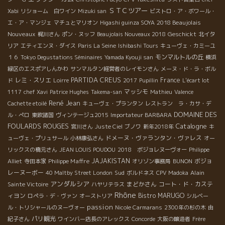
ＳＴＣツアー
Xabi
リショーム 白ワイン
Mizuki san
ビストロ・ア・ボワール・
2018 Beaujolais
エ・ア・マンジェ
マチュとマリオン
Higashi guinza SOYA
Nouveaux
Geschickt
梶川さん
ポン・ヌッフ
Beaujolais Nouveaux 2018
北イタ
リア
エティエンヌ・ダイス
Paris La Seine
Ishibashi Tours
キューヴェ・カミーユ
モンマルトルの丘
１６
Tokyo Degustations Séminaires
Yamada Kyouji san
横浜
緑区のエスポアしんかわ
サンマルタン経営者のレイモンさん
メーヌ・ド・ラ・ボル
PARTIDA CREUS
レミ・スリエ
France
ド
Loirre
2017
Pupillin
L'écart lot
マッシモ
1117
chef Xavi
Patrice Hughes
Takema-san
Mathieu
Valence
René Jean
Cachette etoilé
キューヴェ・プランタン
レストラン ラ・カサ・デ
DOMAINE DES
ル・ぺロ
東欧諸国
ヴィンテージュ2015
Importateur BARBARA
FOULARDS ROUGES
Catalogne
宮川さん
Juste Ciel
ブノワ
新年2018年
キ
ドメーヌ・ヴァランタン・ヴァレス
ューヴェ・プリュサール
小林康弘さん
オー
リックスの橋元さん
JEAN LOUIS POUDOU
2018 ボジョレヌーヴォー
Philippe
Philippe Maffre
JAJAKISTAN
ボジョ
Alliet
寺田本家
オリゾン事務局
BUNON
レーヌーボー
Sud
Alain
40 Maltby Street London
ボルドネス
CPV Madoka
アンダルシア
まどかさん
コート・ド・カステ
Sainte Victoire
ハヤリテラス
Rhône
ィヨン
Bistro MARUGO
ロペラ・デ・ヴァン
オーストリア
シルベー
passion
ル・トリシャールのヌーヴォー
Nicole Carmarans
2300年の杉の木
由
パリ観光
紀子さん
ワインバー店長のアレックス
Concorde
大阪の醸造者
Frère