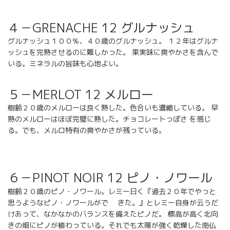
４－GRENACHE 12 グルナッシュ
グルナッシュ１００％、４０歳のグルナッシュ。 １２年はグルナ
ッシュを完熟させるのに難しかった。 果実味に爽やかさを含んで
いる。ミネラルの旨味も心地よい。
５－MERLOT 12 メルロー
樹齢２０歳のメルローは良く熟した。色合いも濃縮している。 早
熟のメルローはほぼ完璧に熟した。チョコレートっぽさ を感じ
る。でも、メルロ特有の爽やかさが残っている。
６－PINOT NOIR 12 ピノ・ノワール
樹齢２０歳のピノ・ノワール。レミー曰く『過去２０年でやっと
思うようなピノ・ノワールがで きた。』とレミー自身が云うだ
けあって、なかなかのバランスを備えたピノだ。 標高が高く北向
きの畑にピノが植わっている。それでも太陽が強く乾燥した南仏