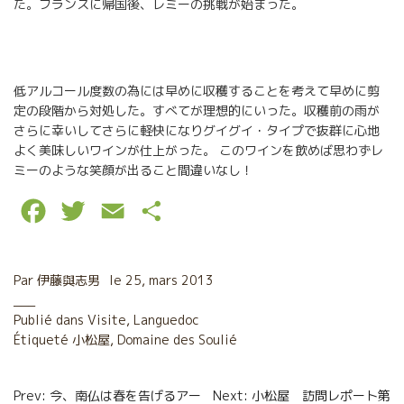
た。フランスに帰国後、レミーの挑戦が始まった。
低アルコール度数の為には早めに収穫することを考えて早めに剪
定の段階から対処した。すべてが理想的にいった。収穫前の雨が
さらに幸いしてさらに軽快になりグイグイ・タイプで抜群に心地
よく美味しいワインが仕上がった。 このワインを飲めば思わずレ
ミーのような笑顔が出ること間違いなし！
F
T
E
P
a
w
m
a
c
i
a
r
Par
伊藤與志男
le
25, mars 2013
e
t
i
t
Publié dans
Visite
,
Languedoc
Étiqueté
b
小松屋
t
,
Domaine des Soulié
l
a
o
e
g
Navigation
Prev: 今、南仏は春を告げるアー
Next: 小松屋 訪問レポート第