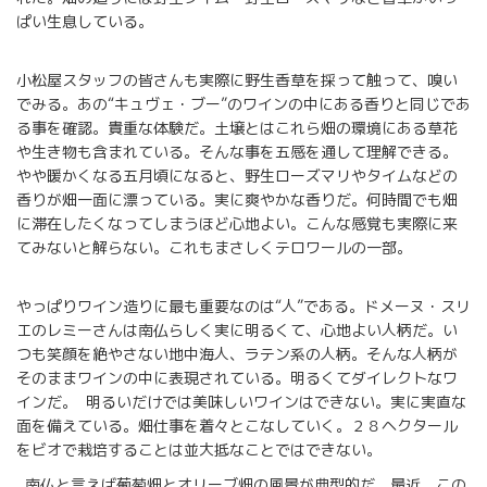
ぱい生息している。
小松屋スタッフの皆さんも実際に野生香草を採って触って、嗅い
でみる。あの“キュヴェ・ブー”のワインの中にある香りと同じであ
る事を確認。貴重な体験だ。土壌とはこれら畑の環境にある草花
や生き物も含まれている。そんな事を五感を通して理解できる。
やや暖かくなる五月頃になると、野生ローズマリやタイムなどの
香りが畑一面に漂っている。実に爽やかな香りだ。何時間でも畑
に滞在したくなってしまうほど心地よい。こんな感覚も実際に来
てみないと解らない。これもまさしくテロワールの一部。
やっぱりワイン造りに最も重要なのは“人”である。ドメーヌ・スリ
エのレミーさんは南仏らしく実に明るくて、心地よい人柄だ。い
つも笑顔を絶やさない地中海人、ラテン系の人柄。そんな人柄が
そのままワインの中に表現されている。明るくてダイレクトなワ
インだ。
明るいだけでは美味しいワインはできない。実に実直な
面を備えている。畑仕事を着々とこなしていく。２８ヘクタール
をビオで栽培することは並大抵なことではできない。
南仏と言えば葡萄畑とオリーブ畑の風景が典型的だ。最近、この