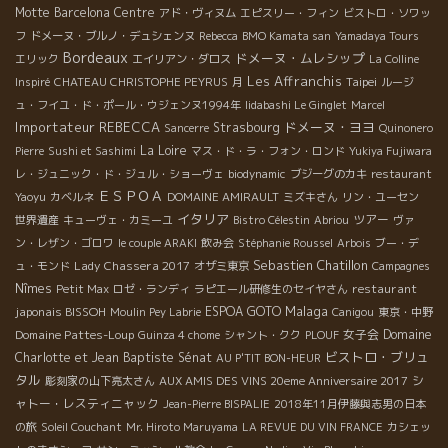
Motte
Barcelona
Centre
アド・ヴィヌム
エピスリー・フィン
ビストロ・ソワッ
フ
ドメーヌ・ブルノ・デュシェンヌ
Rebecca
BMO Kamata san
Yamadaya Tours
Bordeaux
ドメーヌ・ムレシップ
エリック
エイリアン・ダロス
La Colline
Les Affranchis
Taipei
Inspiré
CHATEAU CHRISTOPHE PEYRUS
月
ルージ
ュ・フイユ・ド・ポール・ウジェンヌ1994年
Iidabashi Le Ginglet
Marcel
Importateur REBECCA
ドメーヌ・ヨヨ
Strasbourg
Sancerre
Quinonero
La Loire
Pierre
Sushi et Sashimi
マス・ド・ラ・フォン・ロンド
Yukiya Fujiwara
レ・ジュニック・ド・ジュル・ショーヴェ
biodynamic
ブジーグのカキ
restaurant
ＥＳＰＯＡ
Yaoyu
カベルネ
DOMAINE AMIRAULT
ミズキさん
リン・ユーセン
イタリア
ツアー
世界遺産
キューヴェ・カミーユ
Bistro Célestin
Abriou
ヴァ
ン・レザン・ゴロワ
le couple ARAKI
飲み会
Stéphanie Roussel
Arbois
ブー・デ
Sebastien Chatillon
Lady Chassera 2017
ュ・モンド
オザミ東京
Campagnes
Nîmes
restaurant
Petit Max
ロゼ・ランディ
ラピエール研修生のセイヤさん
Malaga
japonais BISSOH
ESPOA GOTO
Moulin Pey Labrie
Canigou
東京・中野
Domaine Pattes-Loup
女子会
Domaine
Guinza 4 chome
シャント・クク
PLOUF
ビストロ・ブリュ
Charlotte et Jean Baptiste Sénat
AU P'TIT BON-HEUR
タル
シ
彫刻家の山下亮太さん
AUX AMIS DES VINS 20eme Anniversaire 2017
ャトー・レスティニャック
Jean-Pierre BISPALIE
2018年11月伊藤與志男の日本
の旅
Soleil Couchant
Mr. Hiroto Maruyama
LA REVUE DU VIN FRANCE
カシェッ