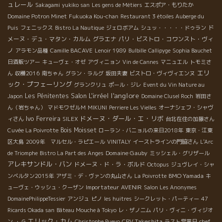
ュレール
Sakagami
yukiko san
Les gens de Métiers
エスポア・もりたか
Domaine Potron Minet
Fukuoka Kou-chan
Restaurant 3 étoiles Auberge du
ド
Puis
フェニックス
Bistro La Nautique
ジェロボアム
シュッ・・・・・ドゥラン
メーヌ・デュ・マタン・カルム
グラエナ
パリ・ビストロ・コワンスト・ヴィ
ノ
アラモン品種
Camille BACAVE
Lenoir 1989
Bulbille
Callipyge
Sophia Bauchet
日酒販ツアー
キューヴェ・オゼ
アヴィニョン
Vin de Cannes
マニュエル
トモミさ
エリ
ん
収穫2016
南ちゃん
グラン・ラルグ
坂田夫妻
ビストロ・ヴィヴィエンヌ
ック・プフェーリング
グランクリュ
ポール・ジレ
Event du Vin Nature au
l'anglore
Salon L'irréel
Les Pénitentes
Japon
Domaine Clusel Roch
岩田さ
ん（岩ちゃん）
マドモワゼルＭ
MIKUNI
Perriere Les Vielles
オーナシェフ・シャヴ
Ivo Ferreira
ドメーヌ・ダール・エ・リボ
ィさん
SILEX
台北在住の加藤さん
Bois Moisset
Cuvée La Poivrotte
ローラン・バニョルの来日2018年
東京・江東
区大島
2009年 マルセル・ラピエール
VINITALY
イーストラインの門脇さん
L'Arc
Domaine Gauby
de Triomphe
Bistro La Part des Anges
ミッシェル・グリザール
アレキサンドル・バン
ドメーヌ・ド・ラ・ボルド
Octopus
ジュヴレイ・シャ
BMO Yamada
ンベルタン2015年
アザミ・デ・ヴァンの丸山さん
La Poivrotte
キ
Importateur AVENIR
ューヴェ・ウッシュ・クーザン
Salon Les Anonymes
DomainePhilippeTessier
アンジュ
ピノ
les huitres
シークレット・パーティー
47
Ricards Okada san
Bâteau Mouche à Tokyo
レ・ザノ二ム
パリ・ヴィニ・ヴィジオ
エリック・カム
CPV Takeshita
ン
・ G
Christophe Pueyo
ラスト営業日
chef