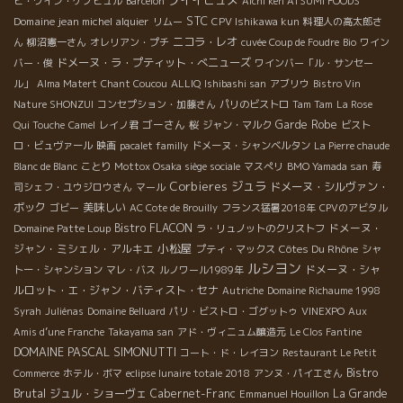
プイイヒュメ
ビ・ワイン・ケノビュル
Barcelon
Aichi ken ATSUMI FOODS
STC
Domaine jean michel alquier
リムー
CPV Ishikawa kun
料理人の高太郎さ
ニコラ・レオ
ん
柳沼憲一さん
オレリアン・プチ
cuvée Coup de Foudre
Bio
ワイン
ドメーヌ・ラ・プティット・べニューズ
バー・俊
ワインバー「ル・サンセー
ル」
Alma Matert
Chant Coucou
ALLIQ
Ishibashi san
アブリウ
Bistro Vin
Nature SHONZUI
コンセプション・加藤さん
パリのビストロ
Tam Tam
La Rose
ゴーさん
Garde Robe
Qui Touche
Camel
レイノ君
桜
ジャン・マルク
ビスト
ロ・ビュヴァール
映画
pacalet familly
ドメーヌ・シャンベルタン
La Pierre chaude
Blanc de Blanc
ことり
Mottox Osaka siège sociale
マスぺリ
BMO Yamada san
寿
Corbieres
ジュラ
ドメーヌ・シルヴァン・
司シェフ・ユウジロウさん
マール
ボック
美味しい
ゴビー
AC Cote de Brouilly
フランス猛暑2018年
CPVのアビタル
Bistro FLACON
ドメーヌ・
Domaine Patte Loup
ラ・リュノットのクリストフ
小松屋
ジャン・ミシェル・アルキエ
Côtes Du Rhône
プティ・マックス
シャ
ルシヨン
ドメーヌ・シャ
トー・シャンション
マレ・バス
ルノワール1989年
ルロット・エ・ジャン・バティスト・セナ
Autriche
Domaine Richaume 1998
Syrah
Juliénas
Domaine Belluard
パリ・ビストロ・ゴグットゥ
VINEXPO
Aux
Amis d’une Franche
Takayama san
アド・ヴィニュム醸造元
Le Clos Fantine
DOMAINE PASCAL SIMONUTTI
コート・ド・レイヨン
Restaurant Le Petit
Bistro
Commerce
ホテル・ボマ
eclipse lunaire totale 2018
アンヌ・パイエさん
Brutal
ジュル・ショーヴェ
Cabernet-Franc
La Grande
Emmanuel Houillon