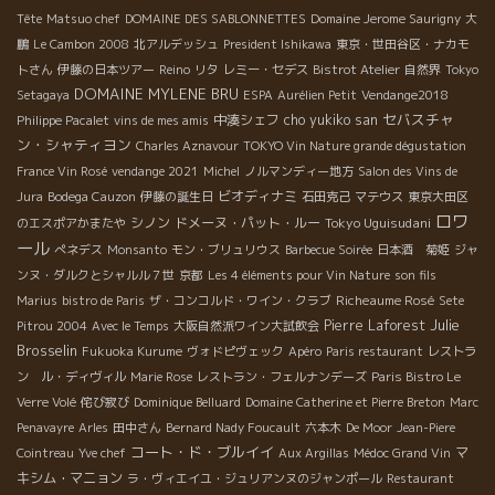
Tête
Matsuo chef
DOMAINE DES SABLONNETTES
Domaine Jerome Saurigny
大
鵬
Le Cambon 2008
北アルデッシュ
President Ishikawa
東京・世田谷区・ナカモ
トさん
伊藤の日本ツアー
Reino
リタ
レミー・セデス
Bistrot Atelier
自然界
Tokyo
DOMAINE MYLENE BRU
Setagaya
ESPA
Aurélien Petit
Vendange2018
セバスチャ
中湊シェフ
cho yukiko san
Philippe Pacalet
vins de mes amis
ン・シャティヨン
Charles Aznavour
TOKYO Vin Nature grande dégustation
France Vin Rosé
vendange 2021
Michel
ノルマンディー地方
Salon des Vins de
ビオディナミ
Jura
Bodega Cauzon
伊藤の誕生日
石田克己
マテウス
東京大田区
ロワ
シノン
ドメーヌ・パット・ルー
Tokyo Uguisudani
のエスポアかまたや
ール
ぺネデス
Monsanto
モン・ブリュリウス
Barbecue Soirée
日本酒 菊姫
ジャ
ンヌ・ダルクとシャルル７世
京都
Les 4 éléments pour Vin Nature
son fils
Richeaume Rosé
Marius
bistro de Paris
ザ・コンコルド・ワイン・クラブ
Sete
Julie
Pierre Laforest
Pitrou 2004
Avec le Temps
大阪自然派ワイン大試飲会
Brosselin
Fukuoka Kurume
ヴォドピヴェック
Apéro
Paris restaurant
レストラ
ン ル・ディヴィル
Marie Rose
レストラン・フェルナンデーズ
Paris Bistro Le
Verre Volé
侘び寂び
Dominique Belluard
Domaine Catherine et Pierre Breton
Marc
Penavayre
Arles
田中さん
Bernard Nady Foucault
六本木
De Moor
Jean-Piere
コート・ド・ブルイイ
マ
Cointreau
Yve chef
Aux Argillas
Médoc Grand Vin
キシム・マニョン
ラ・ヴィエイユ・ジュリアンヌのジャンポール
Restaurant