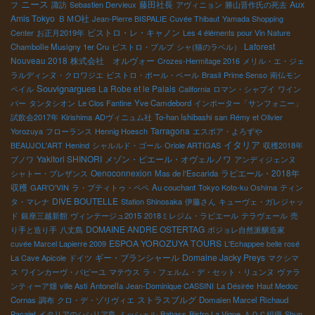
ニース
藤田社長
Aux
フ
諏訪
Sebastien Dervieux
アヴィニョン
勝山晋作氏の死去
Amis Tokyo
ＢＭО社
Jean-Pierre BISPALIE
Cuvée Thibaut
Yamada Shopping
ビストロ・レ・キャノン
Center
お正月2019年
Les 4 éléments pour Vin Nature
Laforest
Chambolle Musigny 1er Cru
ビストロ・プルプ
シャ(猫のラベル）
Nouveau 2018
株式会社 オルヴォー
Crozes-Hermitage 2016
メリル・エ・ジェ
ラルディンヌ・クロワジエ
ビストロ・ポール・ベール
Brasil
Prime Senso
南仏モン
Souvignargues
La Robe et le Palais
ペイル
California
ロマン・シャプイ
ワイン
バー
タンタシオン
Le Clos Fantine
Yve Camdebord
インポーター「サンフォニー」
試飲会2017年
Kirishima
ADヴィニュム社
To-han Ishibashi san
Rémy et Olivier
Tarragona
Yorozuya
フローランス
Hennig Hoesch
エスポア・よろずや
イタリア
BEAUJOL'ART
Henind
シャルルド・ゴール
Oriole ARTIGAS
収穫2018年
Yakitori SHINORI
メゾン・ピエール・オヴェルノワ
ブノワ
アンディジェンヌ
Oenoconnexion
ラピエール・2018年
シャトー・プレザンス
Mas de l'Escarida
収穫
GAR'O'VIN
ラ・プティトゥ・ペペ
Au couchant
Tokyo Koto-ku Oshima
ティン
DIVE BOUTELLE
タ・マレナ
Station Shinosaka
伊藤さん
キューヴェ・ガレジャッ
ド
銀座三越新館
ヴィンテージュ2015
2018ミレジム・ラピエール
テラヴェール
売
DOMAINE ANDRE OSTERTAG
り手と造り手
八丈島
ボジョレ自然派醸造家
ESPOA YOROZUYA TOURS
cuvée Marcel Lapierre 2009
L'Echappee belle rosé
ギー・ブランシャール
Domaine Jacky Preys
La Cave Apicole
ドイツ
マクシマ
ス
ワインカーヴ・パピーユ
マテウス
ラ・フェルム・デ・セット・リュンヌ
ヴァラ
ンティーア畑
ville Asti
Antonella
Jean-Dominique CASSINI
La Désirée
Haut Medoc
ストラスブルグ
Cornas
調布
クロ・デ・ゾリヴィエ
Domaien Marcel Richaud
Pacalet
イタリアのシシリア島
ミッシェル
Babass
Bistro La Vigne
ＡＯＣ組織
Shun