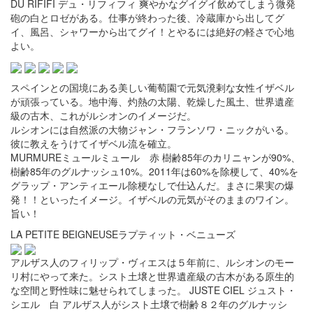
DU RIFIFI デュ・リフィフィ 爽やかなグイグイ飲めてしまう微発
砲の白とロゼがある。仕事が終わった後、冷蔵庫から出してグ
イ、風呂、シャワーから出てグイ！とやるには絶好の軽さで心地
よい。
スペインとの国境にある美しい葡萄園で元気溌剌な女性イザベル
が頑張っている。地中海、灼熱の太陽、乾燥した風土、世界遺産
級の古木、これがルシオンのイメージだ。
ルシオンには自然派の大物ジャン・フランソワ・ニックがいる。
彼に教えをうけてイザベル流を確立。
MURMUREミュールミュール 赤 樹齢85年のカリニャンが90%、
樹齢85年のグルナッシュ10%。2011年は60%を除梗して、40%を
グラップ・アンティエール除梗なしで仕込んだ。まさに果実の爆
発！！といったイメージ。イザベルの元気がそのままのワイン。
旨い！
LA PETITE BEIGNEUSEラプティット・ベニューズ
アルザス人のフィリップ・ヴィエスは５年前に、ルシオンのモー
リ村にやって来た。シスト土壌と世界遺産級の古木がある原生的
な空間と野性味に魅せられてしまった。 JUSTE CIEL ジュスト・
シエル 白 アルザス人がシスト土壌で樹齢８２年のグルナッシ