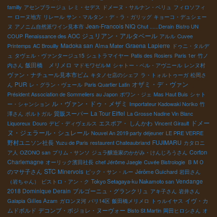
familly
アセンブラージュ
レミ・セデス
ドメーヌ・サルナン・ベリュ
フィロソフィ
ー
ローヌ地方
リレール
サン・マルタン・デ・ラ・ガリッグ
キョーコ・デュシェー
Jean-Francois NIQ
ヌ
アノニム自然派ワイン見本市
Chut ......Derain
Bistro UN
ジュリアン・アルタベール
COUP
Renaissance des AOC
アルル
Cuvee
Madoka san
Graena
Lapierre
Printemps
AC Brouilly
Alma Mater
ドゥニ・タルデ
ュ
タヴェル・ヴァンタージュ15
シュトラマイヤー
Patis des Rosiers
Paris 1er
竹ノ
飯田橋 メリメロ
内さん
マドモワゼルＭ
シャトー・ベル・アヴニール
レンヌ村
ヴァン・ナチュール見本市ビム
キタノセ店のシェフ
ラ・トォルトゥーガ
松岡さ
オザミ・デ・ヴァン
PUR
ん
レ・グラン・ヴェール
Paris Quartier Latin
Président Association de Sommeliers au Japon
ポワン・ジェ
Mas Haut Buis
シャト
ル・ヴァン・ドゥ・メザミ
ー・シャンション
Importateur Kadowaki Noriko
竹
質販スーパー
La Tour Eiffel
澤さん
ポルトガル
La Grosse Nadine Vin Blanc
ドメー
エスポア・ しんかわ
Liquoreux
Douro
デビ・ディヴェルス
Vincent Girault
ヌ・ジェラール・シュレール
Nouvel An 2019 party déjeuner
LE PRE VERRE
野村ユニソン社長
FUJIMARU
Yuzu de Paris
restaurent Chateaubriand
カタロニ
Corton
ア人
OZONO san
プリム・サンソ
ジュラ醸造家のかがみ・けんじろうさん
Charlemagne
ＢＭＯ
オーリック濱田社長
chef Jérôme Jaegle
Cuvée Bistrologie
STC
のマサ子さん
Minervois
ピック・サン・ルー
Jérôme Guichard
岩田さん
Vendange
（岩ちゃん）
ビストロ・アン・ク
Tokyo Setagaya-ku Nakamoto san
2018 Dominique Derain
ブルゴーニュ・グランクリュ
アキ子さん
岩井さん
イヴ・カ
Galapia
Gilles Azam
ガロンヌ河
パリ14区
飯田橋メリメロ
トゥルイヤス
ムドボルド
デコンブ・ボジョレ・ヌーヴォー
Bisto St.Martin
岡田ヒロシさん
オ