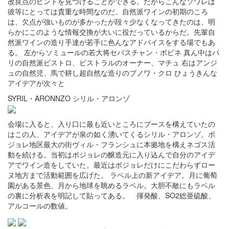
改良点のヒントを見つけることができる。だからこんなソワレは
彼等にとっては貴重な時間なのだ。自然派ワインの初期のころ
は、欠点が強いものが多かったが段々少なくなってきたのは、明
らかにこのような情報交換が大いに役だっているからだ。先輩自
然派ワインの造り手達が若手に色んなアドバイスをする場でもあ
る。 左からソミュールの若大将セバスチャン・ボビネ 真ん中はパ
リの自然派ビストロ、ビストラルのオーナー、マチュ 右はアンジ
ュの自然児、馬で耕し超自然な造りのブノワ・クロ ひょうきんな
アイデアが次々と
SYRIL・ARONNZO シリル・アロンゾ
会場に入ると、入り口に最も近いところにブースを構えていたの
はこの人、アイデアが泉の如く湧いてくるシリル・アロンゾ。ボ
ジョレ地区最大の街ヴィル・フランシュに本拠地を構えネゴス活
動を続ける。当初はボジョレの醸造元に入り込んで自分のアイデ
アでワイン造をしていた。最近はボジョレだけにこだわらずロー
ヌ地方まで活動範囲を広げた。 ラベル上の新アイデア。月に葡萄
園がある景色、月から地球を眺めるラベル。大胆不敵にもラベル
の裏に分析表を明記して貼ってある。 揮発酸、SO2総亜硫酸、
アルコールの数値。