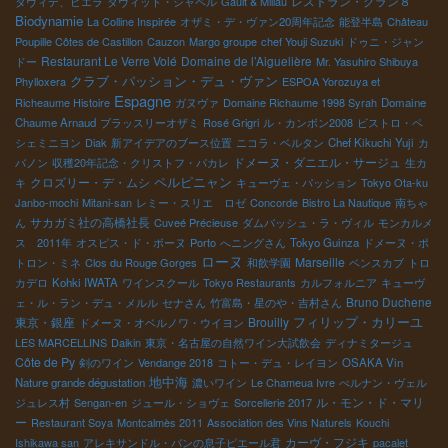
レストラン・グラン８
ダヴィデ、ピエラ
ダヴィッド・シャペル
Gault & Millau
Biodynamie
La Colline Inspirée
オザミ・デ・ヴァン20周年記念
能登半島
Château
Poupille Côtes de Castillon
Cauzon
Margo groupe
chef Youji Suzuki
ドゥニ・ジャン
Restaurant Le Verre Volé
Domaine de l’Aiguelière
ドー
Mr. Yasuhiro Shibuya
クラブ・パッション・デュ・ヴァン
Phylloxera
ESPOA Yorozuya et
Espagne
Richeaume Histoire
ガヌヴァ
Domaine Richaume 1998 Syrah
Domaine
Chaume Arnaud
ブラッスリーオザミ
Rosé Grigri
ル・カンボン2008
ビストロ・ペ
シェミニヨン
Diak
新アイデアのブース位置
ニコラ・ベルタン
Chef Kikuchi Yuji
カ
ドメーヌ・ダニエル・サージュ
バノン
収穫20年記念・クリストフ・パカレ
生カ
ペルピニャン
クロズリー・デ・ムシ
キ
キューヴェ・パッション
Tokyo Ota-ku
Janbo-mochi
Mitani-san
レミー・スリエ ロゼ
Concorde
Bistro La Nautique
南ちゃ
サカガミ社の高橋社長
ん
Cuveé Précieuse
ダムバッシュ・ラ・ヴィル
モンカルメ
ス 2011年
オスピス・ド・ボーヌ
Porto
へニングさん
Tokyo Guinza
ドメーヌ・ポ
ローヌ
Marseille
トロン・ミネ
Clos du Rouge Gorges
和飲学園
ベンスカブ
トロ
カデロ
Kohki IWATA
ワインスクール
Tokyo Restaurants
カルフォルニア
キューヴ
Bruno Duchene
ェ・ル・ラン・デュ・メルル
セナさん
竹富島・星のや・吉村さん
フィリップ・カリーユ
東京・銀座
Brouilly
ドメーヌ・オベルノワ・ウイヨン
LES MARCELLINS
Daikin
東京・名古屋の自然ワイン大試飲会
ディナミタージュ
Côte de Py
剣のワイン
Vendange 2018
コトー・デュ・レイヨン
OSAKA Vin
地中海
Nature grande dégustation
濃いワイン
Le Chameua Ivre
ぺルナン・ヴェル
ル・モン・ド・マリ
ジュレス村
Sengan-en
ジュール・ショヴェ
Sorcellerie 2017
ー
Restaurant Soya
Montcalmès 2011
Association des Vins Naturels
Kouchi
カーヴ・フジキ
Ishikawa san
アレキサンドル・バンの息子ピエール君
pacalet