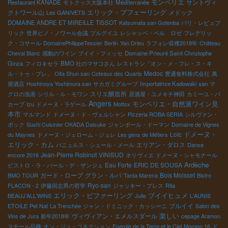
モンペリエ
サントヴィ
Restaurant KANADE
モトクッス大阪本社
Méditerranée
エリック・プフェーリング
クトワール山
メドック
Les GANIVETS
DOMAINE ANDRE ET MIREILLE TISSOT
Katsumata san Gotenba
パリ・レピュブ
リック
世界ピノ・ノワール会議
ブルグイユ
レシャッペ・ベル ロゼ
フレデリッ
ク・コサール
DomainePhilippeTessier
Berlin
Yan Drieu
ラフォレ収穫2018年
Château
Cheval Blanc
感動のワイン
プイイ・フィッセ
Domaine Prieuré Saint Christophe
Ginza
フィロキセラ
BMO 社のマサコさん
レストラン「オン・メ・フレ・ス・キ
Medoc
ル・トゥ・プレ」
Oita Shun san
Coteaux des Quarts
豊通食料株式会社
萬
屋酒店
Hoshinoya Yoshimura san
サカガミグループ
Importatrice Kadowaki san
マ
スリエ醸造所
グロの漁港
シリル・ル・モワン
居酒屋・ユメキチ神田
カミーユ・バ
Angers
モンペリエ・自然派ワイン見
カーブ
Izu
ドメーヌ・ラゲール
Mottox
本市
マルマンド
ドメーヌ・ド・ヴェルシャン
Pizzeria ROBA SERIA
シルヴァン・
ボック
Sushi Cuisinier OKADA Daisuke
ジャンポール・ドーマン
Domaine de Vignes
ドメーヌ・
Loïc
du Maynes
ドメーヌ・ジェローム・ジュレ
Les gens de Métiers
エリック・カム
エリアン・ダロス
バニュルス・シュール・メール
Danse
Jean-Pierre Robinot
VINISUD
encore 2016
オリヴィエ
ドメーヌ・シャモナール
Ardèche
Eau Forte
ERIC DE SOUSA
ビストロ・ラ・パール・デ・ザンジュ
ガード・ローブ
グラン・ルパ
Bois Moisset
BMO TOUR
Tanta Marena
Bistro
Ryo-san
FLACON - 2
伊藤與志男の哲学
ジャッキー・プレス
Rita
エリック・ピファーリング
プイイヒュメ
BEAUJ'ALL'WINS
Julie
L'AUNIS
ブルイイ
ETOILE
Pet Nat
La Trenchée
ジャン・ドミニック・カッシーニ
Salon des
楽しい
ヴィヴィアン・エメルスダール
Vins de Jura
新年2018年
cepage Aramon
スモール品種
オン・ジュ・コネクション
Energie de la Terre et le Ciel
Morgon 16
ド