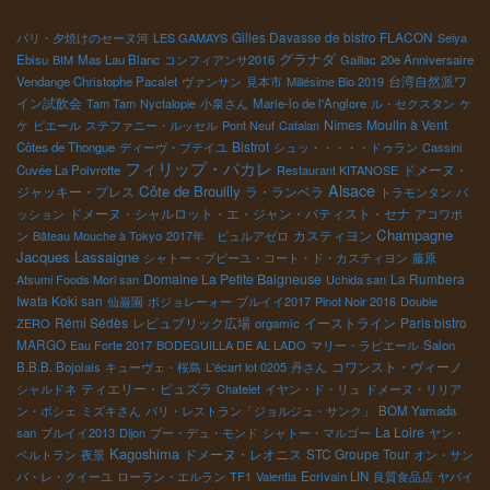
Gilles Davasse de bistro FLACON
パリ・夕焼けのセーヌ河
LES GAMAYS
Seiya
グラナダ
Ebisu
BIM
Mas Lau Blanc
コンフィアンサ2016
Gaillac
20e Anniversaire
台湾自然派ワ
Vendange Christophe Pacalet
ヴァンサン
見本市
Millésime Bio 2019
イン試飲会
Tam Tam
Nyctalopie
小泉さん
Marie-lo de l'Anglore
ル・セクスタン
ケ
Nîmes
Moulin à Vent
ケ
ピエール
ステファニー・ルッセル
Pont Neuf
Catalan
Bistrot
Côtes de Thongue
ディーヴ・ブテイユ
シュッ・・・・・ドゥラン
Cassini
フィリップ・パカレ
ドメーヌ・
Cuvée La Poivrotte
Restaurant KITANOSE
Alsace
Côte de Brouilly
ジャッキー・プレス
ラ・ランベラ
トラモンタン
パ
ドメーヌ・シャルロット・エ・ジャン・バティスト・セナ
ッション
アコワボ
Champagne
カスティヨン
ン
Bâteau Mouche à Tokyo
2017年 ビュルアゼロ
Jacques Lassaigne
シャトー・プピーユ・コート・ド・カスティヨン
藤原
Domaine La Petite Baigneuse
La Rumbera
Atsumi Foods Mori san
Uchida san
Iwata Koki san
仙巌園
ボジョレーォー
ブルイイ2017
Pinot Noir 2016
Double
Rémi Sédès
レピュブリック広場
イーストライン
Paris bistro
ZERO
orgamic
MARGO
Eau Forte 2017
BODEGUILLA DE AL LADO
マリー・ラピエール
Salon
コワンスト・ヴィーノ
B.B.B. Bojolais
キューヴェ・桜島
L'écart lot 0205
丹さん
ティエリー・ピュズラ
シャルドネ
Chatelet
イヤン・ド・リュ
ドメーヌ・リリア
ン・ボシェ
ミズキさん
パリ・レストラン「ジョルジュ・サンク」
BOM Yamada
La Loire
san
ブルイイ2013
Dijon
ブー・デュ・モンド
シャトー・マルゴー
ヤン・
Kagoshima
ドメーヌ・レオニス
STC Groupe Tour
ベルトラン
夜景
オン・サン
バ・レ・クイーユ
ローラン・エルラン
TF1
Valentia
Ecrivain LIN
良質食品店
ヤバイ