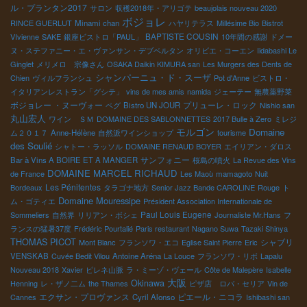
ル・プランタン2017
サロン
収穫2018年・アリゴテ
beaujolais nouveau 2020
ボジョレ
RINCE GUERLUT
Minami chan
ハヤリテラス
Millésime Bio
Bistrot
BAPTISTE COUSIN
VIvienne
SAKE
銀座ビストロ「PAUL」
10年間の感謝
ドメー
ヌ・ステファニー・エ・ヴァンサン・デブベルタン
オリビエ・コーエン
Iidabashi Le
Ginglet
メリメロ 宗像さん
OSAKA Daikin KIMURA san
Les Murgers des Dents de
シャンパーニュ・ド・スーザ
Chien
ヴィルフランシュ
Pot d'Anne
ビストロ・
イタリアンレストラン「グシテ」
vins de mes amis
namida
ジェーテー
無農薬野菜
ボジョレー ・ヌーヴォー
プリューレ・ロック
ペグ
Bistro UN JOUR
Nishio san
丸山宏人
ワイン ＳＭ
DOMAINE DES SABLONNETTES
2017 Bulle à Zero
ミレジ
モルゴン
Domaine
ム２０１７
Anne-Hélène
自然派ワインショップ
tourisme
des Soulié
シャトー・ラッソル
DOMAINE RENAUD BOYER
エイリアン・ダロス
サンフォニー
Bar à Vins A BOIRE ET A MANGER
桜島の噴火
La Revue des Vins
DOMAINE MARCEL RICHAUD
de France
Les Maoù
mamagoto
Nuit
Les Pénitentes
Bordeaux
タラゴナ地方
Senior Jazz Bande CAROLINE
Rouge
ト
Domaine Mouressipe
ム・ゴティエ
Président Association Internationale de
Paul Louis Eugene
Sommeliers
自然界
リリアン・ボシェ
Journaliste Mr.Hans
フ
ランスの猛暑37度
Frédéric Pourtalié
Paris restaurant
Nagano Suwa
Tazaki Shinya
THOMAS PICOT
シャブリ
Mont Blanc
フランソワ・エコ
Eglise Saint Pierre
Eric
VENSKAB
Cuvée Bedit Vilou
Antoine Aréna
La Louce
フランソワ・リボ
Lapalu
Nouveau 2018
Xavier
ピレネ山脈
ラ・ミーゾ・ヴェール
Côte de Malepère
Isabelle
大阪
Okinawa
Henning
レ・ザノ二ム
the Thames
ピザ店 ロバ・セリア
Vin de
エクサン・プロヴァンス
ピエール・ニコラ
Cannes
Cyril Alonso
Ishibashi san