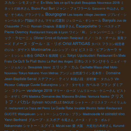
スカル・シモヌッティ
En Mets fais ce qu'il te plait
Beaujolais Nouveaux 2018
ミ
ジャン・フォワラール
ネットの鈴木さん
Bistro Paul Bert
Sancerre
中山さん
ロ
Bourgogne
ゼ・そうめん
グランクリュ
Les toqués
village Jasniers
ジブレイ・シ
Banyuls
ャンベルタン
門脇紀子さん
マサル式選別
ジェローム・ギシャール
Jus de
Escarpolette
Chausette
アぺロ
Romain Chapuis
斉藤順子さん
ラ・ベスティア
Pierre Overnoy
シャンパーニュ・ジャ
Restaurant français à Lyon
ワイン「和」
ック・ラセーニュ
Olivier Cros et Sylvain Respaut
エノ・コネ・チーム
渥美フ
Oriol ARTIGAS
ドメーヌ・ダール・エ・リボ
ーズ
タパス
フラコン経営者
Montmartre
ビストロ・ビアンカーラ
のジル・ダヴァス
ムレシップ・ロゼ
サ
Tokyo Uguisudani
ン・ミッシェル教会
GINZA 6
桜満開
ビム
Restaurant En Mets
日本レストランびそう
Frais Ce Qu'Il Te Plaît
Bistro La Part des Anges
ニュイ・サ
エリック・カム
ン・ジョルジュ
Beaujolais blanc
Cachette Masa chef
Moto-
Domaine
Nouveau
Tokyo Nakano
Yvon Metras
アンジェ自然派ワイン見本市・
Jean-Baptiste Senat
ステファン・ティソ
剣道八段・好村兼一
タカムラ
Vin
カベルネ フラン
ダミア
Picoeur
Callipyge
Cuvée Sakurajima
シェフ・タケモト
ン・コクレー
vendange 2019
マリー・ローズ
ソムリエール・ケニーさん
ビスト
クリス
ロ・オザミ
CPV Madoka
Domaine des Maisons Brulées
Nomura Naoko
トフ・パカレ
Sylvain
NOUVELLE BAGUE
シャトー・クリストフ・ペイリュル
ス
restaurent La Casa del Perro
Le Garde Robe
Invalide
Bisstro Italien Restaurant
coinstot vino
GUCITE
Waingakuen
シャトー・シュヴァル・ブラン
Madmoiselle M
Yann Bertrand
グループ・エスポア
今尾さん
メーヌ・ド・ラ・ボルド
シャトー・エグイユ
Nakaminato
Mizuki san
愛
大阪 大近社の木村さん
Kurumé