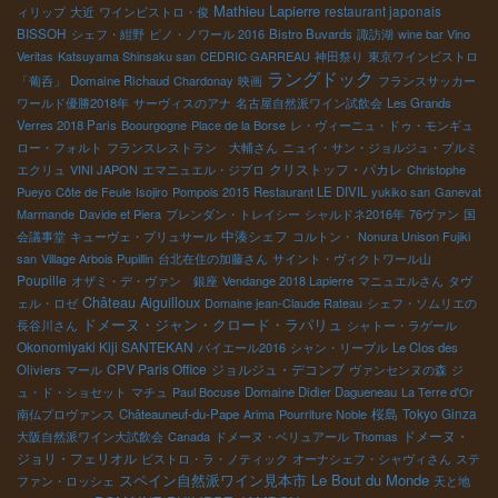
Mathieu Lapierre
restaurant japonais
ィリップ
大近
ワインビストロ・俊
BISSOH
シェフ・紺野
ピノ・ノワール 2016
Bistro Buvards
諏訪湖
wine bar Vino
Veritas
Katsuyama Shinsaku san
CEDRIC GARREAU
神田祭り
東京ワインビストロ
ラングドック
「葡呑」
Domaine Richaud
Chardonay
映画
フランスサッカー
ワールド優勝2018年
サーヴィスのアナ
名古屋自然派ワイン試飲会
Les Grands
Verres 2018 Paris
Boourgogne
Place de la Borse
レ・ヴィーニュ・ドゥ・モンギュ
ロー・フォルト
フランスレストラン 大輔さん
ニュイ・サン・ジョルジュ・プルミ
クリストッフ・パカレ
エクリュ
VINI JAPON
エマニュエル・ジブロ
Christophe
Pueyo
Côte de Feule
Isojiro
Pompois 2015
Restaurant LE DIVIL
yukiko san
Ganevat
Marmande
Davide et Piera
ブレンダン・トレイシー
シャルドネ2016年
76ヴァン
国
中湊シェフ
会議事堂
キューヴェ・プリュサール
コルトン・
Nonura Unison Fujiki
san
Village Arbois Pupillin
台北在住の加藤さん
サイント・ヴィクトワール山
Poupille
オザミ・デ・ヴァン 銀座
Vendange 2018 Lapierre
マニュエルさん
タヴ
Château Aiguilloux
ェル・ロゼ
Domaine jean-Claude Rateau
シェフ・ソムリエの
ドメーヌ・ジャン・クロード・ラパリュ
長谷川さん
シャトー・ラゲール
Okonomiyaki Kiji SANTEKAN
バイエール2016
シャン・リーブル
Le Clos des
CPV Paris Office
ジョルジュ・デコンブ
Oliviers
マール
ヴァンセンヌの森
ジ
ュ・ド・ショセット
マチュ
Paul Bocuse
Domaine Didier Dagueneau
La Terre d'Or
桜島
Tokyo Ginza
南仏プロヴァンス
Châteauneuf-du-Pape
Arima
Pourriture Noble
ドメーヌ・
大阪自然派ワイン大試飲会
Canada
ドメーヌ・ベリュアール
Thomas
ジョリ・フェリオル
ビストロ・ラ・ノティック
オーナシェフ・シャヴィさん
ステ
スペイン自然派ワイン見本市
Le Bout du Monde
ファン・ロッシェ
天と地