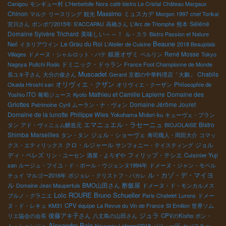
Canigou
モンギュー村
L'Herbefolle
Nora
café-bistro Le Cristal
Château Margaux
Chinon
Massimo
ミュスカデ
マルク
リースリング
観光
Morgon 1997
chef Torikai
Séléné
宮川さん
ポンポワ2015年
S'ACCAPAU
高橋さん
L'Arc de Triomphe
熊本
Domaine Sylvère Trichard
美味しい～～！
ル・スラ
Bistro Passion et Nature
Beaune
Le Grau du Roi
Neil
イタリアワイン
L'Atelier de Cuisine
2018 Beaujolais
銀座オザミ
René Mosse
Villages
ドメーヌ・シャルロット・バテ
ベルリン
Tokyo
ドミニック・ドゥラン
Nagoya
Puitchi Rodo
France Foot Championne de Monde
Muscadet
Chablis
長ユキ子さん
大分の俊さん
Gerard
京都の中華料理店「大鵬」
オリヴィエ・クザン
Okada Hiroshi san
オリヴィエ・クーザン
Philosophie de
Mathieu et Camille Lapierre
Domaine des
Yoshio ITO
葡萄ジュース
Kyoto
Griottes
Domaine Jérôme Jouret
Patrimoine
Cyril
ムーラン・ナ・ヴォン
Domaine de la lunotte
Philippe Wies
Yokohama Midori-ku
キューヴェ・プラン
エマニュエル・ラセーニュ
Bistro
タン
アド・ヴィニュム醸造元
BIOJOLAISE
Shimba
Marseilles
ジュル・ショーヴェ
タン・タン
寿司職人・岡田大介
コマッ
クロ・ルジャール
ジョル
クス・エティリックス
サンフォニー・テイスティング
ディ・ペレズ
フィリップ・テシエ
リン・ユーセン
酒屋・よろずや
Cuisinier Yuji
san
ルージュ・フイユ・ド・ポール・ウジェンヌ1994年
ドメーヌ・ジャン・モペル
ル・カゾ・デ・マイヨ
チュイ
マルゴー2016年
ボジョレ・クリストフ・パカレ
ル
BMO山田さん
酢飯屋
Domaine Jean Maupertuis
ドメーヌ・ド・モンカルメス
Loïc ROURE
Bruno Schueller
ブルノ・グラニエ
Paris Chatelet
Lurons
ドメー
ヌ・ド・レキュ
KM31
CPV équipe
La Revue du Vin de France
St Emilion
世界ソム
ジュラ
後藤アキ子さん
リエ協会の会長
八丈島の山田さん
CPVのKisho
ポン・
Alexandre Bain
ト・シャンジュ
Nouveau Laforest2018
パリ・一区
セバスチャ