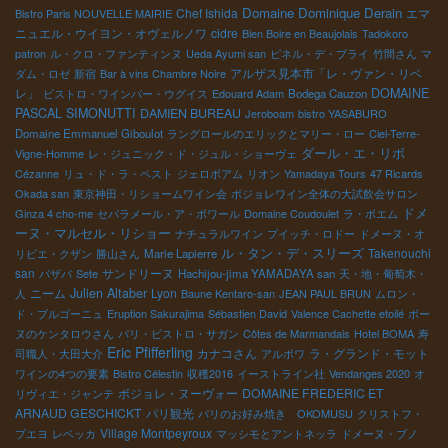
Domaine Dominique Derain
Chef Ishida
エマ
Bistro Paris NOUVELLE MAIRIE
ニュエル・ウイヨン・オヴェルノワ
cidre
Bien Boire en Beaujolais
Tadokoro
patron
ル・クロ・ファンティンヌ
Ueda Ayumi san
ピネル・デ・ブライ
竹間さん
マ
アルザス見本市「レ・ヴァン・リベ
ダム・ロゼ
新宿
Bar à vins Chambre Noire
レ」
DOMAINE
ビストロ・ワインバー・ウグイス
Edouard Adam
Bodega Cauzon
PASCAL SIMONUTTI
DAMIEN BUREAU
Jeroboam
bistro YASABURO
Domaine Emmanuel Giboulot
ラングロールのエリックとマリー・ロー
Ciel-Terre-
ダール・エ・リボ
Vigne-Homme
レ・ジュニック・ド・ジュル・ショーヴェ
Cézanne
リュ・ド・ラ・ペスト
ジェロボアム
リオン
Yamadaya Tours
47 Ricards
Okada san
東京神田・リショームワイン会
ボジョレワイン全体の大試飲会サロン
ドメ
Ginza 4 cho-me
セパラメール・ア・ボワール
Domaine Coudoulet
ラ・ボエム
ーヌ・マルセル・リショー
ナチュラルワイン
プイッチ・ロドー
ドメーヌ・オ
ル・タン・デ・スリーズ
Takenouchi
リビエ・クザン
勝山さん
Marie Lapierre
san
サンドリーヌ
パザパ
Sete
Hachijou-jima YAMADAYA san
天・地・葡萄木・
ニーム
Julien Altaber
Lyon
人
Baune Kentaro-san
JEAN PAUL BRUN
ムロン・
ド・ブルゴーニュ
Eruption Sakurajima
Sébastien David
Valence Cachette etoilé
ボー
ヌのケンタロウさん
パリ・ビストロ・サガン
Côtes de Marmandais
Hotel BOMA
寿
Eric Pfifferling
カナコさん
ラ・グランド・モット
司職人・大田大介
アルボワ
ワインの4つの要素
Bistro Célestin
収穫2016
イーストライン社
Vendanges 2020
オ
ボジョレ・ヌーヴォー
DOMAINE FREDERIC ET
リヴィエ・ジャンテ
ARNAUD GESCHICKT
パリ観光
パリのお好み焼き OKOMUSU
クリストフ・
Village Montpeyroux
プエヨ
レベッカ
マッシモとアントネッラ
ドメーヌ・ブノ