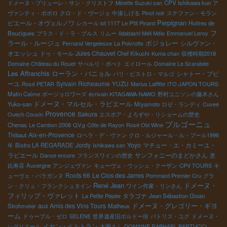
ドメーヌ・プリューレ・サン・クリストフ
Minette Suzuki san
CPV Ishikawa kun
ア
ヴァンティ・ポポロ
クロ・ド・ヴージョ
中湊しげる
Pinot noir
ステファン・モラン
Perpignan
ピエール・オヴェルノワ
レカール lot 1117
Le P'tit Pinard
Huitres de
フ
Bouzigues
プラス・ド・ラ・ブルス
リムー
Iidabashi Méli Mélo
Emmanuel Leroy
ボジョレー
ラール・ルージュ
シルヴァン・
Pernand Vergelesse
La Poivrotte
オエッシュ
Jules Chauvet
ドゥ・モール
Chef Kikuchi
Kuma chan
収穫時期2018
Domaine Château du Rouet
サぺルリ・ポぺト
エイロール
Domaine Le Scarabée
Les Affranchis
ローラン・バニョル
シャトー・プピ
パリ・ビストロ・マルゴ
ーユ
Sylvain Richeaume
YUZU
Rosé PETAR
Marius Laffitte
ITO JAPON TOURS
Matin Calme
ボージョロワーズ
écrivain KITAGAWA-NAWO
野村ユニソンの藤木さん
ドメーヌ・マルセル・ラピエール
Yuko-san
Miyamoto
ロゼ・ランディ
Cuveé
Provence
Sakura
Ouech Cousin
エスポア・よろずや・リショームの歴史
ブルゴーニュ
Chenas
Le Cambon 2008
QV.g
Côte de Rayon
Rosé Obi Wine
Aix-en-Provence
Thibaut
ロペラ・デ・ヴァン
クロ・ルジャール・ル・ブール1996
Jordy
Yoyo
マチュー・エ・カミーユ・
年
Bistro LA REGARADE
Ishikawa san
ラピエール
サンフォニーのまどかさん
Danse encore
フランスワインの歴史
恵
比寿店
Auvergne
アンジュヴァン
キューヴェ・ウッシュ・クーザン
CPV TOURS
キ
Roots 66
Le Clos des Jarres
ューヴェ・バラガンヌ
Pommard Premier Cru
グラ
René Jean
ドメーヌ・
ン・クリュ・フランクシュタイン
ワイン作家・リンさん
フィリップ・ヴァレット
タラゴナ
La Petite Pépée
Jean Sébastion Gioan
ドメーヌ・グレゴリー・ギヨ
aux Amis des Vins Tours
Strohmeier
Matheus
ーム
ドゥーブル・ゼロ
SELENE
世界遺産旧ボルドー街
パトリス・ユグ
ドメーヌ・
イヤン・ベルトラン
レグリエール
大園さん
DOMAINE RAPHAEL BARTUCCI