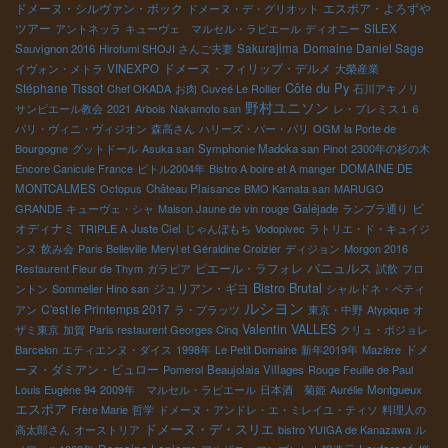
ドメーヌ・シルヴァン・ボック
エスポア・よろずや
ドメーヌ・デ・グリオット
ツアー
アントネッラ
キューヴェ マルセル・ラピエール
ディオニー
SILEX
Sakurajima
Domaine Daniel Sage
Sauvignon 2016
Hirofumi SHOJI さんご夫妻
ドメーヌ・フィリップ・デルメ
イヴォン・メトラ
VINEXPO
大榮産業
Côte du Py
Stéphane Tissot
Chef OKADA
お肉
Cuveé Le Rollier
石川アキノリ
野村ユニソン
サンピエール教会
2021
Arbois
Nakamoto san
レ・プレミス１６
パリ・ヴィニ・ヴィジオン
森高さん
ハリーズ・バー・パリ
OGM
la Porte de
Bourgogne
グットドール
Asuka san
Symphonie Madoka san
Pinot
2300年の杉の木
Encore Canicule France
ピトル2004年
Bistro A boire et A manger
DOMAINE DE
MONTCALMES
Octopus
Château Plaisance
BMO Kamata san
MARUGO
ビ
GRANDE
キューヴェ・シャ
Maison Jaune de vin rouge
Galéjade
ランブラ通り
オディナミ
TRIPLE A
Juste Ciel
じゃんぼもち
Vodopivec
ラトリエ・ド・キュイジ
ンヌ
飲み会
Paris Belleville
Meryl et Géraldine Croizier
ディジョン
Morgon 2016
バニュルス
ピエール・ラフォレ
Restaurent Fleur de Thym
ガラピア
試飲
フロ
Bistro Brutal
ジュリアン・ギヨ
ントン
Sommelier Hino san
シャルドネ・ペティ
ルシヨン
C'est le Printemps 2017
アン
ラ・プラッツ
東京・中野
Atypique
オ
Valentin VALLES
ザミ東京
加賀
Paris restaurent Georges Cinq
クリュ・ボジョレ
ドメ
Barcelon
エティエンヌ・ダイス
1998年
Le Petit Domaine
新年2019年
Mazière
ーヌ・ダミアン・ビュロー
Pomerol
Beaujolais Villages
Rouge Feuille de Paul
Louis Eugène 94
2009年 マルセル・ラピエール
日本酒 菊姫
Aurélie
Montgueux
エスポア
Frère Marie
哲学
ドメーヌ・アンドレ・エ・ミレイユ・ティソ
料理人の
ドメーヌ・デ・スリエ
高太郎さん
オーストリア
bistro YUIGA de Kanazawa
ル