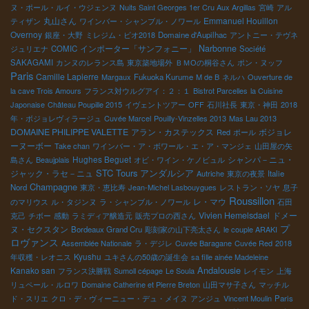
ヌ・ポール・ルイ・ウジェンヌ
Nuits Saint Georges 1er Cru Aux Argillas
宮崎
アル
丸山さん
Emmanuel Houillon
ティザン
ワインバー・シャンブル・ノワール
Overnoy
銀座・大野
ミレジム・ビオ2018
Domaine d'Aupilhac
アントニー・テヴネ
インポーター「サンフォニー」
Narbonne
ジュリエナ
COMIC
Société
SAKAGAMI
カンヌのレランス島
東京築地場外
ＢＭОの桐谷さん
ポン・ヌッフ
Paris
Camille Lapierre
Margaux
Fukuoka Kurume
M de B
ネルハ
Ouverture de
la cave Trois Amours
フランス対ウルグアイ：２：１
Bistrot Parcelles
la Cuisine
Japonaise
Château Poupille 2015
イヴェントツアー
OFF
石川社長
東京・神田
2018
年・ボジョレヴィラージュ
Cuvée Marcel
Pouilly-Vinzelles 2013
Mas Lau 2013
DOMAINE PHILIPPE VALETTE
アラン・カステックス
ボジョレ
Red
ポール
ーヌーボー
Take chan
ワインバー・ア・ボワール・エ・ア・マンジェ
山田屋の矢
Hughes Beguet
シャンパ－ニュ・
島さん
Beaujplais
オビ・ワイン・ケノビュル
STC Tours
アンダルシア
ジャック・ラセ－ニュ
Autriche
東京の夜景
Italie
Champagne
Nord
東京・恵比寿
Jean-Michel Lasbouygues
レストラン・ソヤ
息子
Roussillon
レ・マウ
のマリウス
ル・タジンヌ
ラ・シャンブル・ノワール
石田
Vivien Hemelsdael
ドメー
克己
チボー
感動
ラミディア醸造元
販売プロの西さん
プ
ヌ・セクスタン
Bordeaux Grand Cru
彫刻家の山下亮太さん
le couple ARAKI
ロヴァンス
Assemblée Nationale
ラ・デジレ
Cuvée Baragane
Cuvée Red
2018
Kyushu
年収穫・レオニス
ユキさんの50歳の誕生会
sa fille ainée Madeleine
Andalousie
Kanako san
フランス決勝戦
Sumoll cépage
Le Soula
レイモン
上海
リュペール・ルロワ
Domaine Catherine et Pierre Breton
山田マサ子さん
マッチル
ド・スリエ
クロ・デ・ヴィーニュー・デュ・メイヌ
アンジュ
Vincent Moulin
Paris