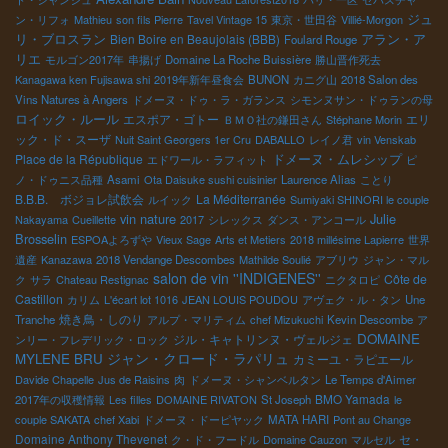
ジュ
ン・リフォ
Mathieu
son fils Pierre
Tavel Vintage 15
東京・世田谷
Villié-Morgon
リ・ブロスラン
Bien Boire en Beaujolais (BBB)
アラン・ア
Foulard Rouge
リエ
モルゴン2017年
串揚げ
Domaine La Roche Buissière
勝山晋作死去
Kanagawa ken Fujisawa shi
2019年新年昼食会
BUNON
カニグ山
2018 Salon des
Vins Natures à Angers
ドメーヌ・ドゥ・ラ・ガランス
シモンヌサン・ドゥランの母
ロイック・ルール
エスポア・ゴトー
エリ
ＢＭＯ社の鎌田さん
Stéphane Morin
ック・ド・スーザ
Nuit Saint Georgers 1er Cru
DABALLO
レイノ君
vin Venskab
Place de la République
ドメーヌ・ムレシップ
エドワール・ラフィット
ピ
ノ・ドゥニス品種
Asami
Ota Daisuke sushi cuisinier
Laurence Alias
ことり
B.B.B. ボジョレ試飲会
La Méditerranée
ルイック
Sumiyaki SHINORI le couple
vin nature
Julie
Nakayama
Cueillette
2017
シレックス
ダンス・アンコール
Brosselin
ESPOAよろずや
Vieux Sage
Arts et Metiers
2018 millésime Lapierre
世界
遺産
Kanazawa
2018 Vendange Descombes
Mathilde Soulié
アブリウ
ジャン・マル
salon de vin ''INDIGENES''
Côte de
ク
サラ
Chateau Restignac
ニクタロピ
Castillon
カリム
L'écart lot 1016
JEAN LOUIS POUDOU
アヴェク・ル・タン
Une
焼き鳥・しのり
Tranche
アルプ・マリティム
chef Mizukuchi
Kevin Descombe
ア
DOMAINE
ジル・キャトリンヌ・ヴェルジェ
ンリー・フレデリック・ロック
ジャン・クロード・ラパリュ
MYLENE BRU
カミーユ・ラピエール
Davide Chapelle
Jus de Raisins
肉
ドメーヌ・シャンベルタン
Le Temps d'Aimer
BMO Yamada
2017年の収穫情報
Les filles
DOMAINE RIVATON
St Joseph
le
couple SAKATA
chef Xabi
ドメーヌ・ドーピヤック
MATA HARI
Pont au Change
Domaine Anthony Thevenet
セ・
ク・ド・フードル
Domaine Cauzon
マルセル