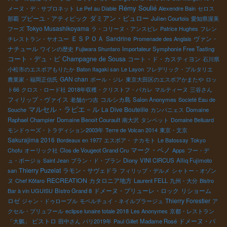
Rémy Soulié
メーヌ・デ・サブロネット
Le Pet au Diable
Alexendre Bain
セロス
プピーユ・アティピック
ダミアン・ビュロー
那覇
Julien Courtois
愛知県渥美
Tokyo Musashikoyama
フーズ
ラ・コリーヌ・アンスピレ
Patrice Hughes
フレン
ＥＳＰＯＡ
Sandrine
ヴァン・
チレストラン・ヤオユー
Promenade des Anglais
ナチュール
ワインの歴史
Fujiwara Shuntaro
Importateur Symphonie Free Tasting
コート・デュ・ピ
Champagne de Sousa
コート・ド・カスティヨン
石川県
小松市のエスポアもりたか
Baton Itagaki san
Le Layon
フレデリック・プルタリエ
GAN chan
農業家・福岡正信氏
ポール・ジレ
東京大田区のエスポアかまたや
ロッ
ト66
クロス・ロード社
2018年収穫・クリストフ・パカレ
マルティーヌ
三谷さん
フィリップ・ヴァイス
コルシカ島
老舗かつ吉
Salon Anonymes
Societé Eau de
マルセル・ラピエ－ル
La Dive Bouteille
Souche
カンパニェス
Domaine
Raphael Champier
Domaine Benoit Courault
南大沢
タンペット
Domaine Belluard
モンドゥーズ・トラディション2003年
Terre de Volcan 2014
東京・文京
Sakurajima 2016
Bordeaux en 1977
エスポア・ ナカモト
Le Batossay
Tokyo
マーク・ペノ
Chofu
オーリック社
Clos de Vougeot Grand Cru
Apps
フー・デ
ュ・ボージョ
Saint Jean
ブラン・ド・ブラン
Diony
VINI CIRCUS
Alliq Fujimoto
Thierry Puzelat
ラモン・サヴェドラ
san
フィリップ・デルメ
シャトー・オゾン
RECREATION
カタロニア地方
ヌ
Chef Kôtaro
Laurent FELL
九州・大分
Bistro
ドメーヌ・プリューレ・ロック
リショーム
Bar à vin UGUISU
Bistro Grand 8
ロゼ
Thierry Forestier
ジャン・ドゥローブル
モペルチュイ・ネイルプラージュ
ア
クセル・プリュフール
eclipse lunaire totale 2018
Les Anonymes
京都・レストラン
ビストロ
ドメーヌ・パ
「大鵬」
田中さん
パリ2019年
Paul Gillet
Madame Rosé