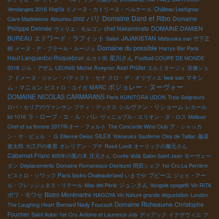
Vendanges 2016
Hop'là
ドメーヌ・カトリーヌ・ベルナール
Château Lestignac
パリ
Domaine Dard et Ribo
Domaine
Cave Madeleinne
Abouriou 2002
Philippe Delmée
chef Nakaminato
DOMAINE DAMIEN
ヴィリエ・モルゴン
BUREAU
エドワード・ラフィット
JAJAKISTAN
Salon
Matsuoka san
竹下正
Domaine du possible
樹
メーヌ・デ・フラール・ルージュ
Harrys Bar Paris
Haut Languedoc-Roquebrun
星川さん
ルカト街
Football COUPE DE MONDE
Axel Prüfer
2018
ジル・アザム
LEONIS
Michel
Aveyron
エルミタージュ
宗像シェ
マキシ
フ
ドメーヌ・ジャン・バティスト・セナ
クロ・デ・オリヴィエ
Iwai san
ボジョレー・ヌーヴォー
ム・マニョン
ビストロ・ユイガ
MARC
DOMAINE NICOLAS CARMARANS
Paris KUNITORA UDON
Trois Seigneurs
シルヴァン・リショーム
ロバ・セリアのヴァンサン
プティ・マックス
レカール
ラ・ローブ・エ・ル・パレ
lot 1016
ヴィニョブル・エリオン・ダ・ロス
Matsuo
Chef et sa femme
2017年オー・フォルト
The Concorde Wine Club
ア・シャッカ
ン・サ・ビュル
・ G
Etienne Deiss
SILEX
Yokosuka
Sauterne
Clos de Taillac
藤原
俊太郎
大江戸の夜景
オレリアン・プチ
Rosé Lundi
オーリックの藤元さん
Cabernet-Franc
600年の栗の木
庄元さん
Cuvée Voilà
Salon Saint Jean
モーヴェー
タン
Déplacements
Domaine Romaneaux-Destezet
岡田シェフ
1er Cru La Perrière
プピーユ
ビストロ・ソワッフ
Paris bistro Chateaubriand
いまでや
ジェイ・アー
ジュンさん
ル・フレッシュネス・リテール
Mas del Périé
Vongole spagetti
Vin RITA
ボワ・モワセ
Bistro Montmartre
NAGOYA Vin Nature grande dégustation
London
Domaine Richeaume
Christophe
The Laughing Heart
Bernard Nady Foucault
Foucher
Saint Aubin 1er Cru
Antoine et Laurence Joly
ディアック
イクザヴィエ
フ