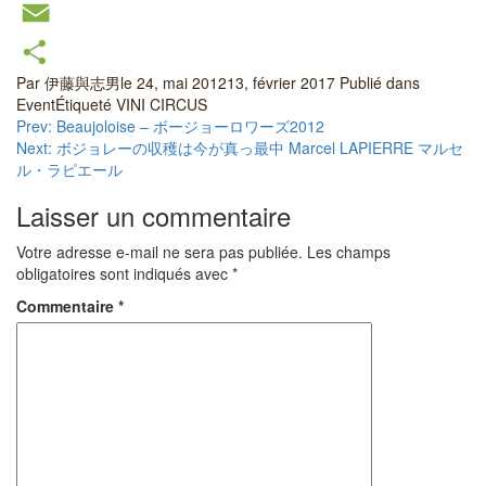
Twitter
Email
Par
伊藤與志男
le
24, mai 2012
13, février 2017
Publié dans
Partager
Event
Étiqueté
VINI CIRCUS
Navigation
Prev: Beaujoloise – ボージョーロワーズ2012
Next: ボジョレーの収穫は今が真っ最中 Marcel LAPIERRE マルセ
de
ル・ラピエール
l’article
Laisser un commentaire
Votre adresse e-mail ne sera pas publiée.
Les champs
obligatoires sont indiqués avec
*
Commentaire
*