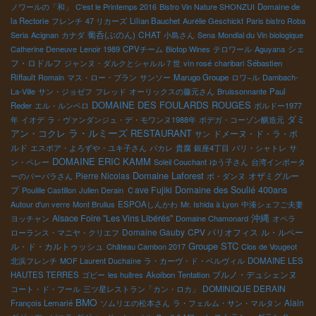
ノワールの「和」
C'est le Printemps 2016
Bistro Vin Nature SHONZUI
Domaine de
la Rectorie
フレンチ
47 リカーズ
Lilian Bauchet
Aurélie Geschickt
Paris bistro Roba
葡呑(ぶのん)
CHAT
Seria
Acignan
カナダ
小島さん
Sena
Mondial du Vin biologique
シェ
Catherine Deneuve
Lenoir 1989
CPVチーム
Biotop Wines
テロワール
Aguyana
フ・ロドルフ
ジャンヌ・ダルクとシャルル７世
vin rosé
charibari
Sébastien
Riffault
Romain
マス・ロー・ブラン
サンソー
Marugo Groupe
ロワ−ル
Dambach-
La-Ville
サン・ジョゼフ
フレッド
オーリックスの藤元さん
Bruissonnante
Paul
DOMAINE DES FOULARDS ROUGES
Reder
エル・ルンベロ
ボルドー1977
ダミ
年
イオデ
ラ・ヴァンダンジュ・デ・モワンヌ1988年
ボデガ・コーゾン醸造元
ラ・ルミーズ
RESTAURANT
アン・コクレ
ドメーヌ・ド・ラ・ボ
サン
ルド
エスポア・よろずや・ユキ子さん
パカレ
貴腐
銀座4丁目
パリ・シャトレ
サ
DOMAINE ERIC KAMM
ン・ペレー
Soleil Couchant
ゆう子さん
台湾インポータ
Domaine Laforest
Pierre Nicolas
オザミグルー
ーのバーバラさん
ポ・ダンヌ
Domaine des Soulié 400ans
プ
Ｃave Fujiki
Poulille Castillon
Julien Derain
Autour d'un verre
Mont Brulius
ESPOAしんかわ
Mr. Ishida à Lyon
中湊シェフご夫妻
Alsace Foire "Les Vins Libérés"
沖縄
ヨッチャン
Domaine Chamonard
オペラ
Domaine Gauby
CPV パリオフィス
ル・ルペー
ローランス・マニヤ・クリエフ
Groupe STC
ル・ド・カルトゥッシュ
Château Cambon 2017
Clos de Vougeot
北浜フレンチ
MOF Laurent Duchaîne
ラ・カーヴ・ド・ベルヴィル
DOMAINE LES
ブルノ・デュシェンヌ
HAUTES TERRES
ゴビー
les huitres
Akoibon
Tentation
DOMINIQUE DERAIN
コート・ド・フール
三ツ星レストラン「カン・ロカ」
BMO
Alain
François Lemarié
ソムリエの松本さん
ラ・フェルム・サン・マルタン