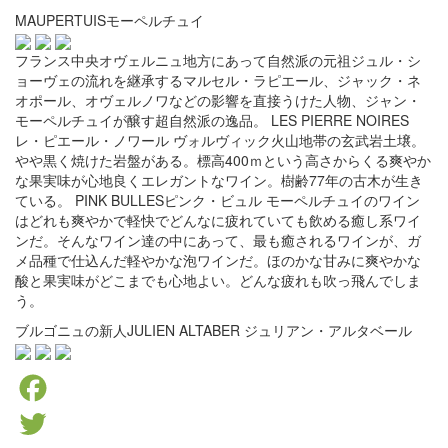
MAUPERTUISモーペルチュイ
フランス中央オヴェルニュ地方にあって自然派の元祖ジュル・シ
ョーヴェの流れを継承するマルセル・ラピエール、ジャック・ネ
オポール、オヴェルノワなどの影響を直接うけた人物、ジャン・
モーペルチュイが醸す超自然派の逸品。 LES PIERRE NOIRES
レ・ピエール・ノワール ヴォルヴィック火山地帯の玄武岩土壌。
やや黒く焼けた岩盤がある。標高400ｍという高さからくる爽やか
な果実味が心地良くエレガントなワイン。樹齢77年の古木が生き
ている。 PINK BULLESピンク・ビュル モーペルチュイのワイン
はどれも爽やかで軽快でどんなに疲れていても飲める癒し系ワイ
ンだ。そんなワイン達の中にあって、最も癒されるワインが、ガ
メ品種で仕込んだ軽やかな泡ワインだ。ほのかな甘みに爽やかな
酸と果実味がどこまでも心地よい。どんな疲れも吹っ飛んでしま
う。
ブルゴニュの新人JULIEN ALTABER ジュリアン・アルタベール
Facebook