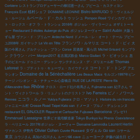
Corbiere
レストランプロデューサーの柳沼憲一さん
プピーユ・カスティヨン
植村シェフ
Bistro MARUGO
François Ecot
DOMAINE LEONINE
ラ・ヴィエルジ
ルペール・ド・カルトゥッシュ
ュ・ルージュ
Pompon Rosé
ワインカヴィス
ト・ロックス・オフ
ラ・トランシェ 2016年
ボジョレ・ヴィラージュ
オザミトーキ
Saint Aubin
ョー
Restaurant 3 étoiles Auberge du Puis
ボジョレヌーヴォー
大阪う
ずら屋
ヴァン・ド・プリムー
Ardeche Nord
ドメール・レ・オート・テール
プピー
フランソワ・ルマリエ
コート・ド・ピィ
ユ2008年
ガイヤック
Le Vin en Tête
大
阪の今尾さん
グルナッシュ・ブラン
Corse
居酒屋・風ら坊
Michel Grisard
モンブラ
クラウン・バー
ラ・ピオッシュ
ン
Morgon2017
名古屋試飲会
Marco Giuliani
息
Thomas
子のピエール
ドゥニー・デシャン
サンテチエンヌ・デ・ズリエール村
Laforest
コート・ド・トング
ラ・プティトゥ・キューヴェ・カイウティヌ
アエ
Domaine de la Sénèchalière
ラシオン
Les Beaux Macs
モルゴン1997年ビン
テージ
パシオン・エ・ナチュール心斎橋店
RUE DE LA PESTE
Pierre fils
Rhône
d'Alexandre Bain
クロス・ロード社の有馬さん
Fujimama san
紀子さん
サ
Ivo Ferreira
ピノ・ノワール
ント・ヴィクトワール
ラ・リュノットのクリストフ
ニコラ・ルノー
クロ・マソット
Rennes
Yukiya Fujiwara
Histoire du vin francais
ジャニエール村
Crosse Road
Taipei Kato san
ドメーヌ・ブルノ・デュシェンヌ
Barcelona
restaurant EL GINJOLER
Repaire et Cartouche
Fujisawa
ブレゼ11
Emmanuel Lassaigne
世界ビオ栽培醸造家
Tokyo Bunkyo ku
Phenix
Coexistence
Laurent Herlin
ラ・ペリエール
2017年ボジョレ・ヌーヴォー
Domaine Lammidia
Olivier Cohen
タヴェル
Go san
ヴァカンス
伊勢丹
Cuvée Plussard
コサール
東京
ニューヨーク
ユウジさん
高知の石川さん
ルーツ66
cave
伊藤の誕生日
ピノ