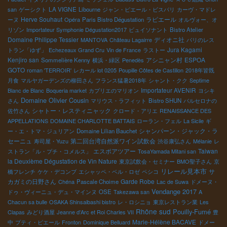
LA VIGNE
san
ゲーシクト
Libourne
ジャン・ピエール・ビスパリ
カーヴ・マドレ
Herve Souhaut
ラピエール
ーヌ
Opéra
Paris Bistro Dégustation
オルヴォー、オ
リゾン
Importateur Symphonie Dégustation2017
ビュイソナント
Bistro Atelier
Domaine Philippe Tessier
ディオニ社
MANTOVA
Château Lagairre
パリのレス
Jura Kagami
トラン「ゆず」
Echezeaux Grand Cru
Vin de France
ラストー
Kenjiro san
アシニャン村
ESPOA
Sommelière Kenny
横浜・緑区
Penedès
GOTO
roman 'TERROIR'
レカール lot 0205
Poupille Côtes de Castillon
2018年皆既
月食
マルヤガーデンズの柳田さん
フランス猛暑2018年
シャント・クク
Septime
Importateur AVENIR
Blanc de Blanc
Boqueria market
カプリエのマリオン
ヨシキ
Domaine Olivier Cousin
さん
マリウス・ラフィット
Bistro SHUN
バルセロナの
シャトー・レスティニャック
佐竹さん
クロード・アリエ
RENAISSANCE DES
APPELLATIONS
DOMAINE CHARLOTTE BATTAIS
ローラン・フェル
La Sicile
ギ
シャンパーン・ジャック・ラ
ー・エ・トマ・ジュリアン
Domaine Lilian Bauchet
セーニュ
第二回台湾自然派ワイン試飲会
寿司屋・Yuzu
渋谷康弘さん
Mélanie
レ
エスポアツアー
Taiwan
ストラン「ル・プチ・コメルス」
TosaYamada Mitani san
la Deuxième Dégustation de Vin Nature
東京試飲会・セミナー
BMO聖子さん
京
リレール見本市
サ
橋フレンチ
ケケ・デコンブ
エシャッペ・ベル・ロゼ
ペシコ
カガミの日野さん
Garde Robe
Chéna
Pascale Choime
Lac de Suwa
ドメーヌ・
Vendange 2017
ドゥ・ヴィーニュ・デュ・マインヌ
OSE
Takezawa san
A
Chacun sa bulle
OSAKA Shinsaibashi bistro
レ・ロシニョ
東京レストラン業
Les
Rhône sud
Pouilly-Fumé
Clapas
みどり酒屋
Jeanne d'Arc et Roi Charles VII
豊
Marie-Hélène BACAVE
中
プティ・ピエール
Fronton
Dominique Belluard
ドメー