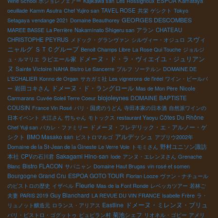
Wine School
ボジョレフェアー
Kajikawa san
Les Rossignoux
ESPOA Kamataya
oeuillade
Kamm Asutra
Chef Yujiro san
TAVEL ROSE
共栄
ゲシクト
Tokyo
GEORGES DESCOMBES
Setagaya
vendange 2021
Domaine Beauthorey
アラン
MAREE BASSE
La Perrière
Nakaminato Shigeru san
CHATEAU
スヴィ
CHRISTOPHE PEYRUS
メドック・グランヴァン
シルヴィー・オジュロ
ＳＴＣグループ
ニャルグ
Benoit
Champs Libre
La Rose Qui Touche
ジョルジ
ドメーヌ・ド・ラ・ヴィエイユ・ジュリアン
ラピエール家
ュ・ルマリエ
ヌ
Sainte Victoire
NAHA
Bistro Le Sancerre
プルフ
ソーテルン
DOMAINE DE
L'ECHALIER
Konno de Organ
サカガミ社
Les vignerons de l'iréel
ワイン・ビールバ
ドメーヌ・ド・ラングロール
岩田コキさん
ー
Mas de Mon Père
Nicole
biojoleynes
DOMAINE BAPTISTE
Carmarans
Cuvée Soleil Terre Coeur
COUSIN
France Vin Rosé
パリ・国虎のうどん
寺田本家の日本酒
自然派ワインの
Côtes Du Rhône
日本イベント
大江さん
竹ちゃん
モトックス
restaurant Yaoyu
ドメーヌ・フレデリック・エ・アルノー・ゲ
Chef Yuji san
パカレ・ファミリー
アルデッシュ
シクト
BMO Masako san
ビストロマルゴ
アブリウ2002年
野村ユニソン諏訪
Domaine de la St-Jean de la Gineste
Le Verre Vole
トモミさん
本社
Sakagami Hino-san
CPVの石川君
Iode
アンヌ・エレンヌさん
Grenache
Bistro FLACON
Blanc
サバニャン
Domaine Haut Brugas
vin rosé et somen
Bourgogne Grand Cru
ESPOA GOTO TOUR
Florian Looze
ヴァン・ナチュール
Fleurie
のビストロの歴史
イザベル
Mas de la Font Ronde
レベッカツアー
若林ご
Guy Blanchard
夫妻
PARIS 2019
LA REVUE DU VIN FRANCE
Isabelle Frère
ラ・
Eastline
ドメーヌ・ミレンヌ・ブリュ
リュノット醸造元
ロランス・アリアス
菊池シェフ
パリ・ビストロ・ゴグットゥ
ピュピラン村
リオネル・ゴビー
アメリ