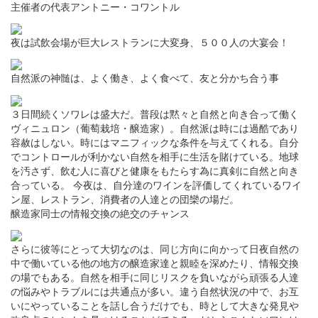
主催者の代表アントニー・コワントル
夜は試飲会場が巨大レストランに大変身、５００人の大宴会！
自然派の神髄は、よく働き、よく食べて、友と分かち合う事
３日間続くソワレは盛大だ。普段は黙々と自然と向き合って働く
ヴィニュロン（葡萄栽培・醸造家）。自然派は時には過酷であり
容赦はしない。時にはマニフィックな条件を与えてくれる。自分
でコントロールが利かない自然を相手に生活を賭けている。地球
を汚さず、飲む人に喜びと健康をもたらす為に真剣に自然と向き
合っている。 今夜は、自分達のワインを評価してくれているワイ
ン屋、レストラン、消費者の人達との団欒の場だ。
醸造家同士の情報交換の絶交のチャンス
さらに彼等にとって大切なのは、同じ方向に向かって日夜自然の
中で働いている他の地方の醸造家達と親睦を深めたり、情報交換
の場でもある。自然を相手に同じリスクを負いながら頑張る人達
の悩みやトラブルには共通点が多い。違う自然状況の中で、お互
いにやっていることを話し合うだけでも、時として大きな発見や