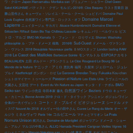
ワ・クロー
Japon Hamamatsu
Moritaka san
ブリュノー・シュラー
Chef Gwen
Saké KIKUHIME
バティスト・クザン
モルゴン2016年
Clos Baquey
ラスト営業日
故
勝山晋作さん
キューヴェ・ソレイユ・テール・クール
シュビドバ
Domaine Paul
Domaine Marcel
Louis Eugène
自然派ワイン専門店・ロックス・オフ
Lapierre
ニュイタージュ
サカガミ
Alsace Humbrebrecht
Domaine Etienne et
ビス
Sébastien Riffault
Salon Bio Top
Château Lassolle
レキュム
パリ・ベルヴィル
トロ・マルゴ
BMO Mr.Kamata
ラ・フォン・ド・ロりヴィエ
Shonan
Washoku
Sud-Ouest
philosophie
ル・プチ・ドメーヌ
桜島 2016年
ドメール・ヴァランタ
ン・ヴァレス
2018 Beaujolais Nouveaux partis
ＢＭОスタッフ
London tasting RAW
Le Casot des Mailloles
モンマルトル
ESPOAナカモト
2018
Barbecue Soirée
BEAUJALIEN
土田
ボルドー・グランクリュ
Le Clos Rougeard Le Bourg 96
Le
ヤニック・アミロ
ジェローム・ジュレ
Monde de la Nature
恵比寿
福岡・久留米
ブルイ
Kaefferkopf
ポンポン・ロゼ
La Garonne
Brendan Tracy
Fukuoka Kou-chan
Passion et Nature
シュトロマイヤー
トゥールーズ
Les Etats-Unis
ラヴェニールの
BMO
大園さん
文芸社
デート
Event du Vin Nature au Japon
キンタ・ド・ナポル
Seiko san
自然派ワイン
Beziers
ワイン小売店
寺田本家
藤丸
ドウロ
キューヴ
ェ・カミーユ
Bonne Année 2019
クロ・ド・タイラック
アシニャン
ボジョレワイン
コート・ド・ブルイイ
ビオジョレーヌ
シードル
全体の一大イヴェント
メテ
ィス17
Nouvel An 2018
オルヴォー社の田中さん
Cuvee Le Rang du Merle
オー・ザ
コルビエール
ミネルヴォワ
ルジラ
Paris 14e
マチュとマリオン
La Prats
Nomura Unison
梶川さん
Domaine de Montgilet
ボジャリアン
ドメーヌ・ショー
ム・アルノ
マルゴの中島さん
ALLIQ Hamada President
Carignan Vieilles Vignes 16
ペシェミニヨン
Marugo Nakajima san
シノン城
東京・広尾
オゼ
カリニャン