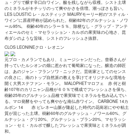
ュ・グリで醸す辛口白ワイン。酸を残しながら収穫。シスト土壌
のミネラルがキチッリのって爽やかさを倍増。潮っぽさも旨い。
LES LOUSTIC レ・ルスティック MAURYモーリー村の“スティル・
ワイン”に原産呼称が認められた。樹齢82年のグルナッシュ・ノワ
ール95%, 樹齢40年のシラー５％、除梗なし・グラップ・アンテ
ィエールのセミ・マセラッション・カルボの果実味の心地さ、昆
布ダシのような旨味、シストのフレッシュさ抜群。
CLOS LEONINEクロ・レオニン
元プロ・カメランでもあり、ミュージシャンだった。曾爺さんが
持っていたルシオンの畑に惹かれて葡萄家になった。醸造の師匠
は、あのジャン・フランソワ・ニックだ。芸術家としてのセンス
の良さに、南のトップ自然派の教えを享けてオリジナルな境地を
開く大男ステファン・モラン。 MALOPHETマロフェ 赤 何と樹
齢107年のカリニャン品種が６０％で構成でフレッシュさを保ち、
樹齢25年のグルナッシュ品種で果実味でミネラルを包み込んでい
る。マロ発酵をやっても爽やかな南仏赤ワイン。 CARBONE 14カ
ルボン 14 赤 ピレネー山脈が隆起した時代の花崗岩にやや粘土
質が混じった土壌。樹齢60年のグルナッシュ・ノワール60%、グ
ルナッシュ・グリ20%、グルナッシュ・ブラン20%、マセラッシ
ョン・セミ・カルボで醸したフレッシュで果実味とミネラルが調
和。