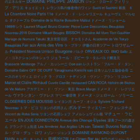
DOMAINE PHILIPPE JAMBON
フィリッ
のエネルギー
ジャン・クロード
プ・アリエ
キュイエット
レランス島の修道僧のワイン
Sushi et Sashimi
銀座 ６
La Chambre Noire Paris 11e
ドメーヌ・ド・レシャリエール
キューヴェ・マルセ
ル
オクトーブル
Domaine de la Roche Buissière
Matsui
ドメーヌ・リショーム
1989年シラ
Laurent Miquel
Bruno Granier
Pleine Lune
Descombes Beaujolais
BISSOH
Nouveau 2018
Domaine Mikael Bouges
Domaine Ad Vium
Tom Gauthier
Mariage de Nomura Takaki
東京世田谷区・ナカモトさん
Academie de Vin Tokyo
aux Amis des Vins
トロワザムー
Beaujolais Fair
ラ・プラツ
伊藤の日本ツアー
Bourgone
ル
Président Nomura Unison
パルク
ORVEAUX CO.
BMO Saito
エ
ジェラール・ゴビー
ノ・コネクションのキショウ
ラ・タルバルド醸造元
Brasserie Vendange
アルノ・カッシーニ
Ooe san
レストラン「フルー・ド・タン」
Domaine Sabre
OFF DE OUFF
Yanaginuma Kenichi san
日本ソムリエ協会会長
ニ
ースのオリヴィエ
ロイック
ラ・グロス・ナディンヌ・ヴァン・ブラン・リコルー
Marcel et Claire Richaud
Cuvée Camille
restaurant CAN ROCA
histoire de Bistros
de Vin Nature
アカデミー・ド・ヴァン・東京
Brave Margo
ドメーヌ・ド・レグリエ
ヴァランタン・ヴァレス
ドメーヌ・ジェローム・ソリーニ
ール
マリー修道僧
CLOSERIES DES MOUSSIS
レイヨン川
カーブ・オジェ
Sylvère Trichard
ボルドー
トマ・ピコ
ティエリー・フォレスチエ
Nouveau
リヨンの石田さん
マチュー・ラピ
Vincent de Roba Seria
リヨンの石田シェフ
アメルシュヴィル畑
エール
EN JOUE CONNECTION
Avenue des Champs-Elysées
渥美フーズの森さ
Taiwan Buvons Nature
ん
グランクリュ街道
Les Armières
Aux Argillas
LIN san
ル・グロ・デュ・ロワ
DOMAINE RAYMOND DUPONT
メゾン・ジョンヌ
収穫2017年
FAHN
Le Clown Bar
カルボ・キュルトゥ
Aki
夕日のボジョレ
ラピ