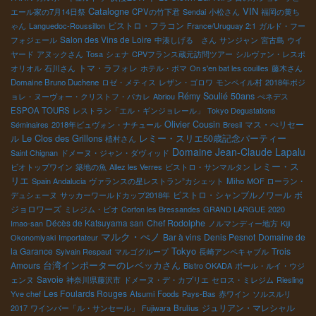
Catalogne
VIN
エール家の7月14日祭
CPVの竹下君
Sendai
小松さん
福岡の黄ち
ビストロ・フラコン
ゃん
Languedoc-Roussillon
France/Uruguay 2:1
ガルド・フー
Salon des Vins de Loire
フォジェール
中湊しげる さん
サンジャン
宮古島
ウイ
ヤード
アヌックさん
Tosa
シェナ
CPVフランス蔵元訪問ツアー
シルヴァン・レスポ
トマ・ラフォレ
オリオル
石川さん
ホテル・ボマ
On s'en bat les couilles
藤木さん
Domaine Bruno Duchene
ロゼ・メティス
レザン・ゴロワ
モンペイル村
2018年ボジ
Rémy Soulié 50ans
ョレ・ヌーヴォー・クリストフ・パカレ
Abriou
ぺネデス
ESPOA TOURS
レストラン「エル・ギンジョレール」
Tokyo Degustations
Olivier Cousin
マス・ぺリセー
Séminaires
2018年ビュヴォン・ナチュール
Bresil
Le Clos des Grillons
ル
レミー・スリエ50歳記念パーティー
植村さん
Domaine Jean-Claude Lapalu
Saint Chignan
ドメーヌ・ジャン・ダヴィッド
レミー・ス
ビオトップワイン
築地の魚
Allez les Verres
ビストロ・サンマルタン
リエ
Spain Andalucia
ヴァランスの星レストラン”カシェット
Miho
MOF ローラン・
ビストロ・シャンブルノワール
ボ
デュシェーヌ
サッカーワールドカップ2018年
ジョロワーズ
ミレジム・ビオ
Corton les Bressandes
GRAND LARGUE
2020
Décès de Katsuyama san
Chef Rodolphe
Imao-san
ノルマンディー地方
Kiji
マルク・ぺノ
Bar à vins
Denis Pesnot
Domaine de
Okonomiyaki
Importateur
Tokyo
la Garance
Trois
Syivain Respaut
マルゴグループ
長崎アンペキャブル
台湾インポーターのレベッカさん
Amours
Bistro OKADA
ポール・ルイ・ウジ
Savoie
ェンヌ
神奈川県藤沢市
ドメーヌ・デ・カプリエ
セロス・ミレジム
Riesling
Les Foulards Rouges
Yve chef
Atsumi Foods
Pays-Bas
赤ワイン
ソルスルリ
ジュリアン・マレシャル
2017
ワインバー「ル・サンセール」
Fujiwara
Brulius