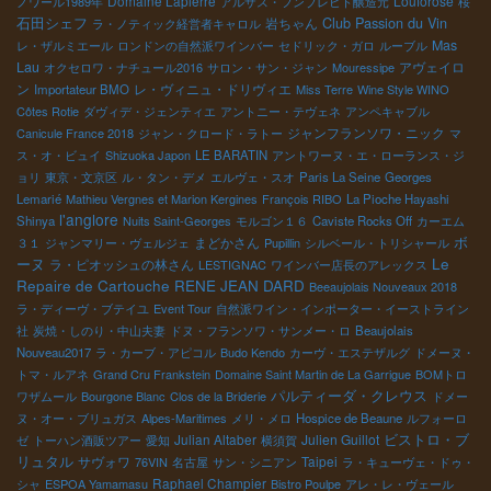
Domaine Lapierre
Louforosé
ノワール1989年
アルザス・フンブレヒト醸造元
桜
石田シェフ
Club Passion du Vin
岩ちゃん
ラ・ノティック経営者キャロル
Mas
レ・ザルミエール
ロンドンの自然派ワインバー
セドリック・ガロ
ルーブル
Lau
アヴェイロ
オクセロワ・ナチュール2016
サロン・サン・ジャン
Mouressipe
ン
レ・ヴィニュ・ドリヴィエ
Importateur BMO
Miss Terre
Wine Style WINO
Côtes Rotie
ダヴィデ・ジェンティエ
アントニー・テヴェネ
アンペキャブル
ジャンフランソワ・ニック
Canicule France 2018
ジャン・クロード・ラトー
マ
ス・オ・ビュイ
Shizuoka Japon
LE BARATIN
アントワーヌ・エ・ローランス・ジ
ョリ
東京・文京区
ル・タン・デメ
エルヴェ・スオ
Paris La Seine
Georges
Lemarié
Mathieu Vergnes et Marion Kergines
François RIBO
La Pioche Hayashi
l'anglore
Shinya
Nuits Saint-Georges
モルゴン１６
Caviste Rocks Off
カーエム
まどかさん
ボ
３１
ジャンマリー・ヴェルジェ
Pupillin
シルベール・トリシャール
Le
ーヌ
ラ・ピオッシュの林さん
LESTIGNAC
ワインバー店長のアレックス
Repaire de Cartouche
RENE JEAN DARD
Beeaujolais Nouveaux 2018
ラ・ディーヴ・ブテイユ
Event Tour
自然派ワイン・インポーター・イーストライン
社
炭焼・しのり・中山夫妻
ドヌ・フランソワ・サンメー・ロ
Beaujolais
Nouveau2017
ラ・カーブ・アピコル
Budo Kendo
カーヴ・エステザルグ
ドメーヌ・
トマ・ルアネ
Grand Cru Frankstein
Domaine Saint Martin de La Garrigue
BOMトロ
パルティーダ・クレウス
ワザムール
Bourgone Blanc
Clos de la Briderie
ドメー
ヌ・オー・ブリュガス
Alpes-Maritimes
メリ・メロ
Hospice de Beaune
ルフォーロ
ビストロ・ブ
Julian Altaber
Julien Guillot
ゼ
トーハン酒販ツアー
愛知
横須賀
リュタル
サヴォワ
Taipei
76VIN
名古屋
サン・シニアン
ラ・キューヴェ・ドゥ・
Raphael Champier
シャ
ESPOA Yamamasu
Bistro Poulpe
アレ・レ・ヴェール