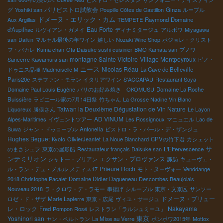
パリビストロ試飲会
グ
Yoshiki san
Poupille Côtes de Castillon
Ginza
ルーブル
ドメーヌ・エリック・カム
Aux Argillas
TEMPETE
Raymond
Domaine
Eau Forte
d'Aupilhac
ルヴィアン・ガメイ
ディナミタージュ
アルボワ
Miyagawa
san
Daikin
マルセル最後の年ワイン
嬉しい
Nozaki Wine Shop
ボジョレ・クリスト
フ・パカレ
Kuma chan
Ota Daisuke sushi cuisinier
BMO Kamata san
ブノワ
montagne Sainte Victoire
Village Montpeyroux
Sancerre Kawamura san
ピノ・
ニース
Nicolas Réau
ドゥニス品種
Madmoiselle M
La Cave de Belleville
Paris20e
ステファン・モラン
イタリアワイン
S'ACCAPAU
Restaurant Soya
Domaine Paul Louis Eugène
パリのお好み焼き OKOMUSU
Domaine La Roche
Buissière
ラピエール家の7月14日祭
竹ちゃん
La Grosse Nadine Vin Blanc
Taiwan la Deuxième Dégustation de Vin Nature
Liquoreux
勝俣さん
Le Layon
AD VINUM
Alpes-Maritimes
イヴェントツアー
Les Rossignoux
マニュエル
Lac de
Suwa
ジャン・ドゥローブル
Antonella
ビストロ・ラ・パール・デ・ザンジュ
Hughes Beguet
Kyoto
OlivierJeantet
La Noue Blanchard
CPVの竹下君
カシェット
サ
のまさシェフ
東京の屋形船
Restaurateur français Daisuke san
L'Effervescence
ンテミリオン
エクサン・プロヴァンス
シャトー・ブリアン
諏訪
キューヴェ・
Prieure Roch
ル・ラン・デュ・メルル
メティス17
モト・ヌーヴォー
Venddange
2018 Christophe Pacalet
Domaine Didier Dagueneau
Descombes Beaujolais
Nouveau 2018
ラ・クロワ・デ・ラモー
串揚げ
シルーブル
東京・文京区
サンソー
ドメーヌ・プリュー
ロゼ・ド・ザザ
Marie Lapierre
東京・広尾
ヴィユ・サージュ
レ・ロック
Nakayama
Fred
Pompon Rosé
レストラン「ラルシュミーユ」
東京
Yoshinori san
ヤン・ベルトラン
La Mise au Verre
ポンポワ2015年
Mottox