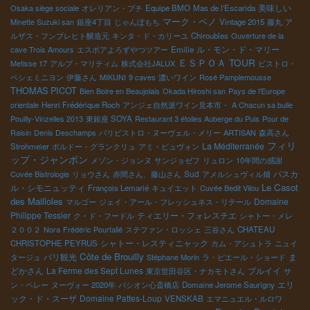
美味しい
Osaka siège sociale
オレリアン・プチ
Equipe BMO
Mas de l'Escarida
マーク・ペノ
Minette Suzuki san
銀座4丁目
じゃんぼもち
Vintage 2015
藤丸
ア
ルザス・フンブレヒト醸造元
キンタ・ド・カリーユ
Chiroubles
Ouverture de la
ル・モン・ド・マリー
cave Trois Amours
エスポアよろずやつツアー
Emilie
ＥＳＰＯＡ TOUR
Metisse 17
アルプ・マリティム
株式会社JALUX
ビストロ・
ペシェミニヨン
伊藤さん
MIKUNI
9 caves
濃いワイン
Rosé Pamplemousse
THOMAS PICOT
Bien Boire en Beaujolais
Okada Hiroshi san
Pays de l'Europe
orientale
Henri Frédérique Roch
アンジェ自然派ワイン見本市・
A Chacun sa bulle
Pouilly-Vinzelles 2013
東銀座 SOYA
Restaurant 3 étoiles Auberge du Puis
Pour de
Raisin
Denis Deschamps
パリビストロ・ヌーヴェル・メリー
ARTISAN
森高さん
フィリ
La Méditerranée
Strohmeier
ボルドー・グランクリュ
アミ・ビュヴォン
ップ・ジャンボン
メゾン・ジョンヌ
サンジョゼフ
リュロン
10年間の感謝
Sud
パスカ
Cuvée Bistrologie
リョウさん
赤間さん、藤山さん
アメルシュヴィル畑
Le Casot
ル・シモニュッティ
François Lemarié
キュイエット
Cuvée Bedit Vilou
des Mailloles
Domaine
マルゴー
ジェイ・アール・フレッシュネス・リテール
Philippe Tessier
ティエリー・フォレスチエ
ク・ド・フードル
シャトー・メレ
２００２
Nora
Frédéric Pourtalié
ステファン・ロッシェ
三谷さん
CHATEAU
シャトー・レスティニャック
CHRISTOPHE PEYRUS
カム・アシュトラ
ニュイ
Côte de Brouilly
パリ観光
ま
タージュ
Stéphane Morin
ラ・ピエール・ショード
どかさん
La Ferme des Sept Lunes
ブルイイ
東京世田谷区・ナカモトさん
サ
エリ
ン・ペレー
ヌーヴォー 2020年
パシオン心斎橋店
Domaine Jerome Saurigny
ック・ド・スーザ
Domaine Pattes-Loup
VENSKAB
エマニュエル・ルロワ