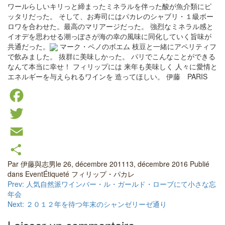
ワールらしいキリっと締まったミネラルを伴った酸が魚介類にピ
ッタリだった。 そして、お寿司にはパカレのシャブリ・１級ボー
ロワを合わせた。最高のマリアージだった。 強烈なミネラル感と
イオデを思わせる潮っぽさが海の幸の風味に同化していく旨味が
共通だった。
マーク・ペノのボエム 枝豆と一緒にアペリティフ
で飲みました。 抜群に美味しかった。 パリでこんなことができる
なんて本当に幸せ！ フィリップには 来年も美味しく 人々に愛情と
エネルギーを与えられるワインを 造ってほしい。 伊藤 PARIS
Facebook
Twitter
Email
Par
伊藤與志男
le
26, décembre 2011
13, décembre 2016
Publié
Partager
dans
Event
Étiqueté
フィリップ・パカレ
Navigation
Prev: 人気自然派ワインバー・ル・ガールド・ローブにて小さな忘
年会
de
Next: ２０１２年を待つ年末のシャンゼリーゼ通り
l’article