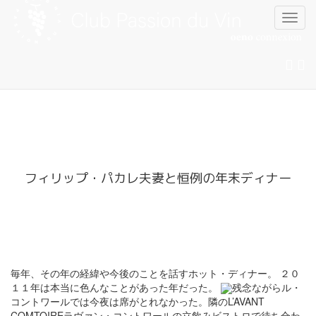
Skip
to
content
フィリップ・パカレ夫妻と恒例の年末ディナー
毎年、その年の経緯や今後のことを話すホット・ディナー。 ２０
１１年は本当に色んなことがあった年だった。
残念ながらル・
コントワールでは今夜は席がとれなかった。隣のL’AVANT
COMTOIREラヴァン・コントワールの立飲みビストロで待ち合わ