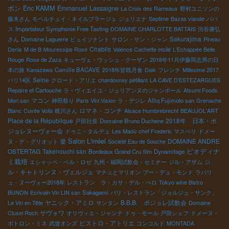
Eric KAMM
ボン
Emmanuel Lassaigne
La Croix des Rameaux
野村ユニソンの
藤木さん
モペルチュイ・ネイルプラージュ
ジュリエナ
Septime
Bazas viande
ババ
ス
Importateur Symphonie Free Tasting
DOMAINE CHARLOTTE BATTAIS
渋谷康弘
Sakurajima
さん
Domaine Laguerre
ビュイソナント
サロン・サン・ジャン
Pineau
Chablis
Denis
M de B
Mouressipe Rosé
Valence Cachette etoilé
L'Echappée Belle
Rouge
Rose de Zaza
キューヴェ・ウッシュ・クーザン
2018年11月伊藤與志男の日
本の旅
Kanazawa
Camille BACAVE
2018年皆既月食
Diak
フレンチ
Millesime 2017
Seine
パリ14区
クロード・アリエ
chardonnay pétillant
LA CAVE D’ESTEZARGUES
Repaire et Cartouche
ラ・ヴィエイユ・ジュリアンヌのジャンポール
Atsumi Foods
マコン
Mori san
神田祭り
Paris Vini Vision
ラ・デジレ
Alliq Fujimoto san
Grenache
ロマネ・コンチ
Blanc
Cuvée Voilà
梶川さん
Alsace Humbrebrecht
BEAUJOL'ART
Place de la République
2018年 日本・ボ
戸田社長
Domaine Bruno Duchene
ジョレヌーヴォー会
ドゥニ・タルデュ
Les Maoù
chef Frederic
マスぺリ
ドメー
Salon L'irréel
DOMAINE ANDRE
ヌ・デ・グリオット
愛
Societé Eau de Souche
ビオディナ
OSTERTAG
Takenouchi san
Bordeaux Grand Cru
film
Dynamitage
ミ栽培
ジ
エシャッペ・ベル・ロゼ
九州・福岡試飲会・セミナー
ジル・アザム
ル・キャトリンヌ・ヴェルジェ
マチュとマリオン
ブー・デュ・モンド
ラパリ
ュ・ヌーヴォー2018年
レストラン ラ・カサ・デル・ぺロ
Tokyo wine Bistro
BUNON
Ecrivain Vin LIN san
Sakagami
パリ・レストラン「ジョルジュ・サンク」
ヤニック・アミロ
B.B.B. ボジョレ試飲会
Le Vin en Tête
サンタン
Domaine
サヴォワ
Clusel Roch
オリヴィエ・ジャンテ
ドゥ・モール
戸田シェフ
ドメーヌ・
ビストロ・アトリエ
ポトロン・ミネ
武道オンズ
コンコルド
MONTADA