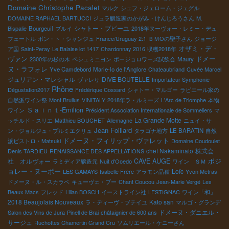
Domaine Christophe Pacalet
マルク
シェフ・ジェローム・ジェグル
DOMAINE RAPHAEL BARTUCCI
ジュラ醸造家のかがみ・けんじろうさん
M.
シャトー・プピーユ
Bispalie
Bourgeuil
ブルイ
2018年ヌーヴォー・レミー・デュ
フェートル
ポン・ト・シャンジュ
France/Uruguay 2:1
ＢＭОの聖子さん
ジョージ
オザミ・デ・
ア国
Saint-Peray
Le Balaise lot 1417
Chardonnay 2016
収穫2018年
ヴァン
ドメー
2300年の杉の木
ペシェミニヨン
ボージョロワーズ試飲会
Maury
ヌ・ラフォレ
Yve Camdebord
Marie-lo de l'Anglore
Chateaubriand
Cuvée Marcel
ジュリアン・マレシャル
DIVE BOUTELLE
ヴァレり
Importateur Symphonie
Rhône
Dégustation2017
Frédérique Cossard
シャトー・マルゴー
ラピエール家の
自然派ワイン祭
Mont Brulius
VINITALY
2018年ラ・ルミーズ
L'Arc de Triomphe
本物
Ｓａｉｎｔ-Emilion
ワイン
Président Association Internationale de Sommeliers
マ
La Grande Motte
ッチルド・スリエ
Matthieu BOUCHET
Allemagne
ニュイ・サ
Jean Foillard
ン・ジョルジュ・プルミエクリュ
タラゴナ地方
LE BARATIN
自然
ドメーヌ・フィリップ・ヴァレット
派ビストロ・Matsuki
Domaine Coudoulet
chef Nakaminato
株式会
Denis TARDIEU
RENAISSANCE DES APPELLATIONS
ボジ
社 オルヴォー
CAVE AUGE
ラミディア醸造元
Nuit d'Ooedo
ワイン ＳＭ
ョレー・ヌーボー
Loïc
LES GAMAYS
Isabelle Frère
アラモン品種
Yvon Metras
ドメーヌ・ル・スカラベ
キューヴェ・ブー
Chant Coucou
Jean-Marie Vergé
Les
Beaux Macs
フレッド
Lilian BOSCH
イーストライン社
LESTIGNAC
ワイン「和」
2018 Beaujolais Nouveaux
Kato san
ラ・ディーヴ・ブテイユ
マルゴ・グランデ
ドメーヌ・ダニエル・
Salon des Vins de Jura
Pinell de Brai
châtaignier de 600 ans
サージュ
Ruchottes Chamertin Grand Cru
ソムリエール・ケニーさん