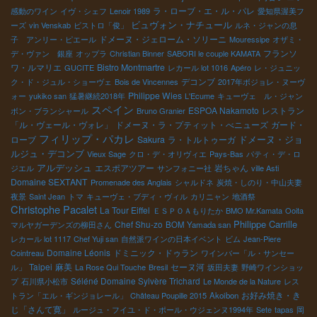
ラ・ローブ・エ・ル・パレ
感動のワイン
イヴ・シェフ
Lenoir 1989
愛知県渥美フ
ビュヴォン・ナチュール
ーズ
vin Venskab
ビストロ「俊」
ルネ・ジャンの息
ドメーヌ・ジェローム・ソリーニ
子 アンリー・ピエール
Mouressipe
オザミ・
フランソ
デ・ヴァン 銀座
オップラ
Christian Binner
SABORI le couple KAMATA
ワ・ルマリエ
Bistro Montmartre
GUCITE
レカール lot 1016
Apéro
レ・ジュニッ
デコンブ
ク・ド・ジュル・ショーヴェ
Bois de Vincennes
2017年ボジョレ・ヌーヴ
Philippe Wies
ォー
yukiko san
猛暑継続2018年
L'Ecume
キューヴェ ル・ジャン
スペイン
ESPOA Nakamoto
レストラン
ボン・ブランシャール
Bruno Granier
「ル・ヴェール・ヴォレ」
ドメーヌ・ラ・プティット・べニューズ
ガード・
フィリップ・パカレ
ドメーヌ・ジョ
ローブ
Sakura
ラ・トルトゥーガ
ルジュ・デコンブ
Vieux Sage
クロ・デ・オリヴィエ
Pays-Bas
パティ・デ・ロ
アルデッシュ
エスポアツアー
岩ちゃん
ジエル
サンフォニー社
ville Asti
Domaine SEXTANT
Promenade des Anglais
シャルドネ
炭焼・しのり・中山夫妻
夜景
Saint Jean
トマ
キューヴェ・ブディ・ヴィル
カリニャン
地酒祭
Christophe Pacalet
La Tour Eiffel
ＥＳＰＯＡもりたか
BMO Mr.Kamata
Ooita
Philippe Carrille
Chef Shu-zo
マルヤガーデンズの柳田さん
BOM Yamada san
レカール lot 1117
Chef Yuji san
自然派ワインの日本イベント
ビム
Jean-Piere
Domaine Léonis
ドミニック・ドゥラン
Cointreau
ワインバー「ル・サンセー
Taipei
麻美
セーヌ河
ル」
La Rose Qui Touche
Bresil
坂田夫妻
野崎ワインショッ
Séléné Domaine Sylvère Trichard
プ
石川県小松市
Le Monde de la Nature
レス
お好み焼き・き
トラン「エル・ギンジョレール」
Château Poupille 2015
Akoibon
じ「さんて寛」
ルージュ・フイユ・ド・ポール・ウジェンヌ1994年
Sete
tapas
岡