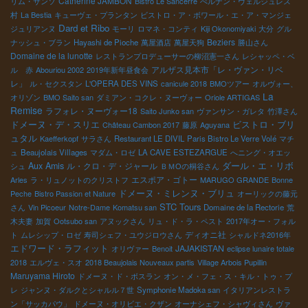
Catherine JAMBON
リム・サンソ
Bistro Le Sancerre
ぺルナン・ヴェルジュレス
村
La Bestia
キューヴェ・プランタン
ビストロ・ア・ボワール・エ・ア・マンジェ
Dard et Ribo
ジュリアンヌ
モーリ
ロマネ・コンティ
Kiji Okonomiyaki
大分
グル
Beziers
ナッシュ・ブラン
Hayashi de Pioche
萬屋酒店
萬屋天狗
勝山さん
Domaine de la lunotte
レストランプロデューサーの柳沼憲一さん
レシャッペ・ベ
アルザス見本市「レ・ヴァン・リベ
ル 赤
Abouriou 2002
2019年新年昼食会
レ」
ル・セクスタン
L'OPERA DES VINS
canicule 2018
BMOツアー
オルヴォー、
La
オリゾン
BMO Saito san
ダミアン・コクレ・ヌーヴォー
Oriole ARTIGAS
Remise
ラフォレ・ヌーヴォー18
Saito Junko san
ヴァンサン・ガレタ
竹澤さん
ドメーヌ・デ・スリエ
ビストロ・ブリ
Château Cambon 2017
藤原
Aguyana
ュタル
Kaefferkopf
サラさん
Restaurant LE DIVIL
Paris Bistro Le Verre Volé
マチ
ュ
Beaujolais Villages
マダム・ロゼ
LA CAVE ESTEZARGUE
へニング・オエッ
ダール・エ・リボ
Aux Amis
ル・クロ・デ・ジャール
シュ
ＢＭОの桐谷さん
エスポア・ゴトー
Arles
ラ・リュノットのクリストフ
MARUGO GRANDE
Bonne
ドメーヌ・ミレンヌ・ブリュ
Peche
Bistro Passion et Nature
オーリックの藤元
STC Tours
さん
Vin Picoeur
Notre-Dame
Komatsu san
Domaine de la Rectorie
荒
木夫妻
加賀
Ootsubo san
アヌックさん
リュ・ド・ラ・ペスト
2017年オー・フォル
ディオニ社
ト
ムレシップ・ロゼ
寿司シェフ・ユウジロウさん
シャルドネ2016年
エドワード・ラフィット
JAJAKISTAN
オリヴァー
Benoit
eclipse lunaire totale
2018
エルヴェ・スオ
2018 Beaujolais Nouveaux partis
Village Arbois Pupillin
Maruyama Hiroto
ドメーヌ・ド・ボスラン
オン・メ・フェ・ス・キル・トゥ・プ
レ
ジャンヌ・ダルクとシャルル７世
Symphonie Madoka san
イタリアンレストラ
ン「サッカパウ」
ドメーヌ・オリビエ・クザン
オーナシェフ・シャヴィさん
ヴァ