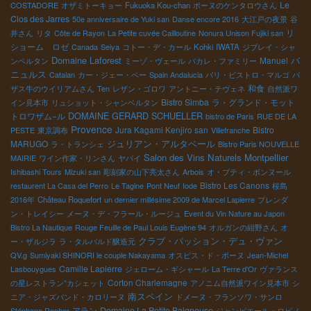
Le
COSTADORE
オザミトーキョー
Fukuoka Kou-chan
ボーヌのケンタロウさん
Clos des Jarres
50e anniversaire de Yuki san
Danse encore 2016
大江戸の夜景
谷
リ
井さん
リタ
Côte de Rayon
La Petite cuvée Cailloutine
Nonura Unison Fujiki san
ショーム ロゼ
Canada
Seiya
コトー・デ・カール
Kohki IWATA
ジブレイ・シャ
Domaine Laforest
バ
Manuel
ンベルタン
ミーゾ・ヴェール
パカレ・ファミリー
ニュルス
Catalan
カー・ジェー・ベー
Spain Andalucia
パリ・ビストロ・マルゴ
バ
和食
ザス牛のウイリアムさん
Ten
レザン・ゴロワ
アントニー・テヴェネ
自然派ワ
Bistro Simba
ラ・グランド・モット
イン見本市
リュショット・シャンベルタン
DOMAINE GERARD SCHUELLER
トロワザム−ル
bistro de Paris
RUE DE LA
Provence
Jura Kagami Kenjiro san
Bistro
PESTE
東京調布
Villefranche
ジュリアン・アルタベール
MARUGO
ラ・トランシェ
Bistro Paris NOUVELLE
Salon des Vins Naturels Montpellier
MAIRIE
ワイン作家・リンさん
ヤバイ
Ishibashi Tours
Mizuki san
彫刻家の山下亮太さん
Arbois
オ・プティ・ボンヌール
Bistro Les Canons
restaurent La Casa del Perro
Le Tagine
Pont Neuf
Iode
桜島
2016年
Château Roquefort
un dernier millésime 2009 de Marcel Lapierre
ブレンダ
ン・トレイシー
メーヌ・デ・フラール・ルージュ
Event du Vin Nature au Japon
Bistro La Nautique
Rouge Feuille de Paul Louis Eugène 94
オルガンの紺野さん
オ
クラブ・パッション・デュ・ヴァン
ー・ザルジラ
ラ・タルバルド醸造元
QV.g
Sumiyaki SHINORI le couple Nakayama
オスピス・ド・ボーヌ
Jean-Michel
Camille Lapierre
Lasbouygues
ジェローム・ギシャール
La Terre d'Or
ヴァランス
Corton Charlemagne
の星レストラン”カシェット
アノニム自然派ワイン見本市
シ
南スペイン
ニア・ジャズバンド・カロリーヌ
ドメーヌ・フランソワ・サンロ
アラン
Domaine La Petite Baigneuse
Stéphane Rocher
ジャンピエール・ロビノ