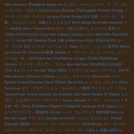
Bourgone
Vieux Bordeaux
Sengan-en
ポンポン・ルージュ
プラス・ド・ラ・ブル
Champagne
エリアン・ダロス
Pompon Rouge
ス
Domaine Lilian Bauchet
ド
メーヌ・アミロー
スイーツ
Jacques Février
Brouilly 2013
京都・レストラン「大
ミュスカデ
鵬」
コンセプション・加藤さん
Brave Margo
Assemblée Nationale
マ
リー修道僧
Mottox
François Ecot
ポルト
大近の久米さん
オリヴィエ
西尾さん
Geschickt
JEAN LOUIS POUDOU
L'eau forte
Château Lestignac
LOU CARIGNAN
Anjou
カー
オペラ
Cuvée OSE
Madame Rosé
大鵬
Ishibashi san
BEAUJALIEN
ヴ・フジキ
ヴィニ・シュッド見本市
金沢
ドメーヌ・レグリエール
Yaoyu
Kojima
銀座
san
Cuveé WA
Rosé Lundi
Galapia
ラ・ヴリーユ・エ・ル・パピヨン
ピノノ
Osaka Komatsuya
ワールの「和」
2018 Salon des Vins Natures à Angers
ドメーヌ・ダミアン・コクレ
Paris bistro Coinstot
Cézanne
Mas Haut Buis
Vino
Tokyo Ebisu
モルゴン１６
vin rosé
イクザヴィエ
エルミｒタージュ 2001年
Matsuoka san
Domaine Le Boiron
ミレジム・ビオ
ロリエ
Clos léonine
ドイツ
Chinon
Bar à vins
Sylvère Trichard Nouveau
Olivar
キューヴェ・ヴォアラ
Salon
セミ・マセラッション・カルボニック醸造
クリストッフ・パカレ
Anonymes
エス
Takahashi san
Arnaud Combier
Les Armières
Saint Michel
Morgon 16
Thibaut
ポア・よろずやツアー
ハヤリテラス
Syivain Respaut
アンドレ・オステルタグ
生
Domaine Grégory Guillaume
産者一押し
Diony
Vendange 2018 Lapierre
ロバ・
Alsace
セリアのヴァンサン
LIN san
シェフ フレデリック
和飲学園
Bistro La
Part des Anges
アヴィタル
Domaine Geschickt
ベルリン
タンタシオン
Pet Nat
Salvador Batlle
René Mosse
ワインバー・ヴィノヴェリータス
デビ・ディヴェ
ルス
シャトー・プピーユ・コート・ド・カスティヨン
小泉さん
故勝山晋作さん