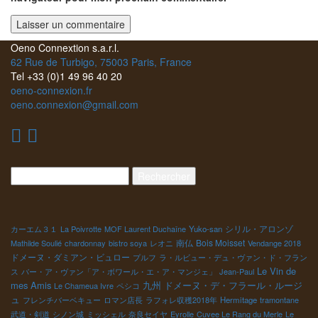
Oeno Connextion s.a.r.l.
62 Rue de Turbigo, 75003 Paris, France
Tel +33 (0)1 49 96 40 20
oeno-connexion.fr
oeno.connexion@gmail.com
Rechercher :
シリル・アロンゾ
カーエム３１
La Poivrotte
MOF Laurent Duchaîne
Yuko-san
南仏
Bois Moisset
Mathilde Soulié
chardonnay
bistro soya
レオニ
Vendange 2018
ドメーヌ・ダミアン・ビュロー
プルフ
ラ・ルビュー・デュ・ヴァン・ド・フラン
Le Vin de
ス
バー・ア・ヴァン「ア・ボワール・エ・ア・マンジェ」
Jean-Paul
mes Amis
九州
ドメーヌ・デ・フラール・ルージ
Le Chameua Ivre
ペシコ
ュ
フレンチバーベキュー
ロマン店長
ラフォレ収穫2018年
Hermitage
tramontane
武道・剣道
シノン城
ミッシェル
奈良セイヤ
Eyrolle
Cuvee Le Rang du Merle
Le