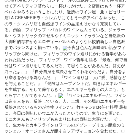
せてアペリティフ替わりに一杯ひっかけた。２店目はもう一杯ア
ペロをやろうということになり、近所のワイン屋 兼エピセリー
店LA CREMERIEラ・クレムリにてもう一杯アペロをやった。 こ
のラ・クレムリ店も自然派ワインの品揃えはかなり充実してい
る。勿論、フィリップ・パカレのワインも入っている。ジェラー
ル・ウストリックのマゼルやドミニック・ドゥランなど自然派の
大御所的存在からエロディーバルムのような比較的新しい自然派
までバランスよく揃っている。
今夜は色んな興味深い話がフィ
リップから聞けた。 フィリップのワイン造りにかける哲学があら
われた話だった。 フィリップ ワイン哲学を語る 『最近、何で自
分はワイン造りをしてるんだろ、て思うことがあるんだ。答えが
判ったよ。』 『自分自身を成長させてくれるからだよ。自分をよ
り磨きをかける為なんだ。』 『ワイン造りは、人に愛、感情など
を与えることだ。』 『発酵はムーブメントだ。動きはエネルギー
を生成する。そして保存もきく。エネルギーを多くの人にも、も
たらすことができるんだ。』
『ワインはエネルギーだ。ワイン
は造る人をも、反映している。人、土壌、その場のエネルギーを
反映されているものが本物ワインだ』 竹チャンのお任せ料理 最初
に、今日は美味しいウニが入ったというので、生うにを頂いた。
モニカさんもフィリップもあまりにもの旨味に大喜びだ。 そし
て、生カキとカキフライをロワールのメゾン・ブリュレ醸造のミ
ッシェル・オージェさんが醸す白ソアヴィニョンを合わせた。ロ