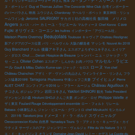
ル・タン・デ・スリーズ
ル・トリシャールのヌーヴォー
丹さん
熊本
ドメー
ヌ・ボートレイ
Guy et Thomas Jullien
The Concorde Wine Club
台湾インポーター
のバーバラさん
映画
ユウジさん
Chardonay
サぺルリ・ポペット
東京神田・リショ
Jerome SAURIGNY
サカガミ社の高橋社長
飯田橋 メリメロ
ームワイン会
Angers
カミーユ・ラピエール
Ｃave
タパス・バー
マルティーヌ
Chef Konno
オリヴィエ・コーエン
Fujiki
les huitres
インポーター「アヴニール社」
Beaujolais
Maison Pierre Overnoy
Toulouse
キャヴィア
Chateau Restignac
マッシモ
新アイデアのブース位置
パリ・ベルヴィル
大阪の醸造者
Nouvel An 2018
Guy Blanchard
後藤アキ子さん
アルル
エスポアよろずやユキ子さん
エイリア
シャンパ－ニュ・ジャック・ラ
ン・ダロス
Chut ......Derain
Hospice de Beaune
マルセル・ラピエ
Olivier Cohen
セ－ニュ
エスポア・しんかわ
お肉
パヴロ
ローヌ
ール
Gault & Millau
Daikin Kume-san
ジャック・セロス
Yve chef
Château Chainchon
アザミ・デ・ヴァンの丸山さん
ワインライター・リンさん
フラ
プイイヒュメ
Tarragona
ンス猛暑2018年
Phylloxera
中湊シェフご夫妻
Pierre
Château Aiguilloux
CHAT
カ
ALIET
コンフィアンサ2016
レ・フラー・ルージュ
ナコさん
岩田コキさん
Yakitori SHINORI
ボジョレブラン
観光
Toda President
Philippe Valette
ヴァンセンヌの森
Hirofumi SHOJI さんご夫妻
ポンポン・ロゼ
オ
ザミ東京
Foulard Rouge
Développement ensemble
ロー・フォルト
リレール
Babass
小林康弘さん
ジャン・ピエール・クワントロ
chef Mizukuchi
モンカルメ
ドメーヌ・ド・ラ・ボルド
スヴィニャルグ
ス 2011年
Taketomi jima
Oenoconnexion Kisho
自然界
Yamadaya Tours
ラ・プティトゥ・キューヴェ・カイ
ウティヌ
サーヴィスのアナ
ジャンマリー・ヴェルジェ
Fête du Vin Nature
ラトリ
エ・ド・キュイジンヌ
オランダ
Domaine Jean David
レミー・セデス
La Cuvée du