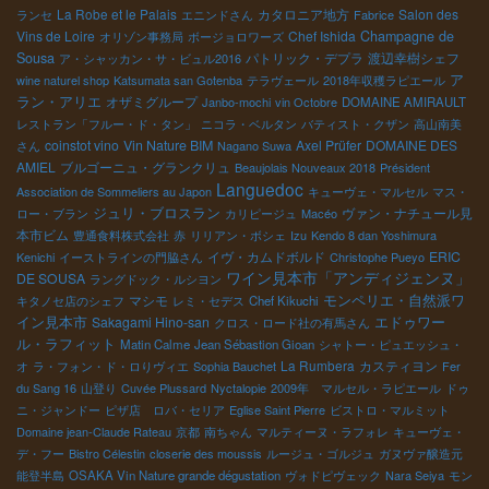
La Robe et le Palais
カタロニア地方
Salon des
ランセ
エニンドさん
Fabrice
Vins de Loire
Chef Ishida
Champagne de
オリゾン事務局
ボージョロワーズ
Sousa
パトリック・デプラ
渡辺幸樹シェフ
ア・シャッカン・サ・ビュル2016
ア
wine naturel shop
Katsumata san Gotenba
テラヴェール
2018年収穫ラピエール
ラン・アリエ
オザミグループ
Janbo-mochi
vin Octobre
DOMAINE AMIRAULT
レストラン「フルー・ド・タン」
ニコラ・ベルタン
バティスト・クザン
高山南美
coinstot vino
Vin Nature BIM
Axel Prüfer
DOMAINE DES
さん
Nagano Suwa
AMIEL
ブルゴーニュ・グランクリュ
Beaujolais Nouveaux 2018
Président
Languedoc
Association de Sommeliers au Japon
キューヴェ・マルセル
マス・
ジュリ・ブロスラン
ヴァン・ナチュール見
ロー・ブラン
カリピージュ
Macéo
本市ビム
豊通食料株式会社
赤
リリアン・ボシェ
Izu
Kendo 8 dan Yoshimura
イヴ・カムドボルド
ERIC
Kenichi
イーストラインの門脇さん
Christophe Pueyo
ワイン見本市「アンディジェンヌ」
DE SOUSA
ラングドック・ルシヨン
モンペリエ・自然派ワ
マシモ
キタノセ店のシェフ
レミ・セデス
Chef Kikuchi
イン見本市
エドゥワー
Sakagami Hino-san
クロス・ロード社の有馬さん
ル・ラフィット
Matin Calme
Jean Sébastion Gioan
シャトー・ピュエッシュ・
La Rumbera
カスティヨン
オ
ラ・フォン・ド・ロりヴィエ
Sophia Bauchet
Fer
du Sang 16
山登り
Cuvée Plussard
Nyctalopie
2009年 マルセル・ラピエール
ドゥ
ニ・ジャンドー
ピザ店 ロバ・セリア
Eglise Saint Pierre
ビストロ・マルミット
Domaine jean-Claude Rateau
京都
南ちゃん
マルティーヌ・ラフォレ
キューヴェ・
デ・フー
Bistro Célestin
closerie des moussis
ルージュ・ゴルジュ
ガヌヴァ醸造元
能登半島
OSAKA Vin Nature grande dégustation
ヴォドピヴェック
Nara Seiya
モン