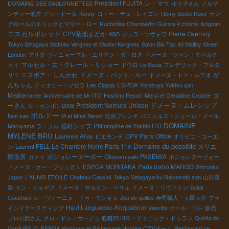
President FUJITA
レ・マウ
DOMAINE DES SABLONNETTES
ゆう子さん
ノルマ
ンディー地方
グットドール
Kenny
コトー・デュ・レイヨン
Rémy Soulié Rosé
ラン
グロールのエリックとマリー・ロー
Ruchottes Chambertin
Guinza 4 chome
Acignan
エスカルポレット
CPV菊池まどか
Pierre Overnoy
KGB
ジュラ・サヴォワ
Tokyo Setagaya
Mathieu Vergnes et Marion Kergines
Salon Bio Top
40 Maltby Street
London
フリダ
ヴィニョーブル・エリアン・ダ・ロス
ドメーヌ・ジャン・モペルチ
マルセル・エ・クレール・リショー
ュイ
ドウロ
Le Soula
フレデリック・プルタ
エスポア・ しんかわ
ドメーヌ・パット・ルー
が
リエ
ドメーヌ・トマ・ルアネ
んちゃん
ティエリー・プゼラ
Les Clapas
ESPOA Yorozuya Yukiko san
ゴ
Méditerranée
Anniversaire de Mr ITO
Hoshino Resort
Meryl et Géraldine Croizier
ーさん
Président Nomura Unison
ドメーヌ・ムレシップ
ル・カンボン2008
ボルドー
Iwai san
M et Mme Benoit
北浜フレンチ
バニュルス・シュール・メール
DOMAINE
植村シェフ
Maruyama
ラ・フル
Philosophie de Yoshio ITO
MYLENE BRU
CPV Paris Office
Laurence Alias
ピエモンテ
オリビエ・コーエ
Domaine du possible
La Chambre Noire Paris 11e
スリエ
ン
Laurent FELL
醸造所
ボジョレーヌーボー
ガメイ
Okonomiyaki PASEMIA
ボジョレヌーヴォー
Paris bistro MARGO
ドメーヌ・オー・ブリュガス
ESPOA MORITAKA
Shizuoka
Japon
L'AUNIS ETOILE
Chateau Cassini
Tokyo Setagaya-ku Nakamoto san
山田恭
路
サン・ジョゼフ
ドメーヌ・サルナン・ベリュ
ドメーヌ・リヴァトン
Soleil
Couchant
レ・ヴィーニュ・ドゥ・モンギュ
Jeu de quilles
寿司職人・大田大介
ブラ
Haut Languedoc-Roquebrun
インドテースティング
Valentia
ポール・ジレ
販売
プロの西さん
クロ・ドゥ・ヴージョ
収穫2018年・ドミニック・ドゥラン
Quinta do
Carril
R2L'O
ESPOA Yorozuya et Richeaume Histoire
CPVチーム
Restaurant Le