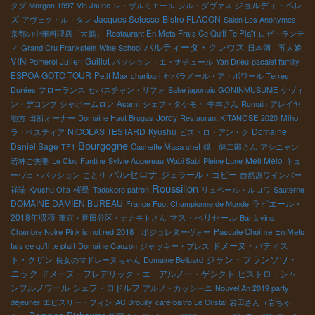
ジョルディ・ペレ
タダ
Morgon 1997
Vin Jaune
レ・ザルミエール
ジル・ダヴァス
ズ
Jacques Selosse
Bistro FLACON
アヴェク・ル・タン
Salon Les Anonymes
京都の中華料理店「大鵬」
Restaurant En Mets Frais Ce Qu'Il Te Plaît
ロゼ・ランデ
パルティーダ・クレウス
ィ
Grand Cru Frankstein
Wine School
日本酒 五人娘
VIN
Julien Guillot
Pomerol
パッション・エ・ナチュール
Yan Drieu
pacalet familly
ESPOA GOTO TOUR
Petit Max
charibari
セパラメール・ア・ボワール
Terres
Dorées
フローランス
セバスチャン・リフォ
Sake japonais GONINMUSUME
ケヴィ
ン・デコンブ
シャポームロン
Asami
シェフ・タケモト
中本さん
Romain
アレイヤ
Jordy
地方
田所オーナー
Domaine Haut Brugas
Restaurant KITANOSE
2020
Miho
NICOLAS TESTARD
Kyushu
Domaine
ラ・ベスティア
ビストロ・アン・ク
Bourgogne
Daniel Sage
TF1
Cachette Masa chef
鏡 健二郎さん
アシニャン
Méli Mélo
若林ご夫妻
Le Clos Fantine
Sylvie Augereau
Wabi Sabi
Pleine Lune
キュ
バルセロナ
ジェラール・ゴビー
ーヴェ・パッション
ことり
自然派ワインバー
Roussillon
桜島
祥瑞
Kyushu Oita
Tadokoro patron
リュペール・ルロワ
Sauterne
DOMAINE DAMIEN BUREAU
ラピエール・
France Foot Championne de Monde
2018年収穫
マス・ぺリセール
東京・世田谷区・ナカモトさん
Bar à vins
Chambre Noire
Pink is not red
2018 ボジョレヌーヴォー
Pascale Choime
En Mets
ドメーヌ・バティス
fais ce qu'il te plait
Domaine Cauzon
ジャッキー・プレス
ジャン・フランソワ・
ト・クザン
長女のマドレーヌちゃん
Domaine Belluard
ニック
ドメーヌ・フレデリック・エ・アルノー・ゲシクト
ビストロ・シャ
ンブルノワール
シェフ・ロドルフ
アルノ・カッシーニ
Nouvel An 2019 party
déjeuner
エピスリー・フィン
AC Brouilly
café-bistro Le Cristal
岩田さん（岩ちゃ