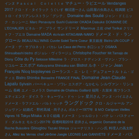
マチュー・ラピエール
Vendanges
インヌ
Ｐａｓｃａｌ Ｃｏｌｅｔｔｅ
2017
クロ・ド・タイラック
うぐいす
柳沼憲一さん
山田屋の矢島さん
桜満開
ビス
Domaine des Soulié
トロ・イタリアンレストラン「グシテ」
ジャン・ドミニッ
ク・カッシーニ
Marc Penavayre
Sushi Cuisinier OKADA Daisuke
DOMAINE DE
サンドリーヌ
L'ECHALIER
ピネル・デ・ブライ
Maximus
土佐
chef Torikai
クリス
ドメーヌ・ド・ラン
トフ・プエヨ
Domaine MADA
écrivain KITAGAWA-NAWO
グロール
BEAUJ'ALL'WINS
Cuvée Soleil Terre Coeur
東京銀座
Bistro UN COUP
ド
メーヌ・デ・サブロネット
パカレ
La Casa del Perro
水口シェフ
OSAKA
Christophe Foucher
Shinsaibashi bistro
ボジョレ・ヴィラージュ
Mr.Tamajo de
Côte du Py
Diony
Selosse Millesime
ラ・グロス・ナディンヌ・ヴァン・ブラン・
エスポア
ルネ・ジャン
Jean
Bistrot
リコルー
Katsuyama Shinsaku san
François Nicq
biojoleynes
ローランス・エ・レミ・デュフェートル
トム・ゴ
Domaine Jean-Claude
Bistro Shimba
ティエ
Bonastre
FRANCE FINAL
Lapalu
Sylvain
シルヴァン・リショ
バーベキュー・ソワレ
エスポア・なかむら
ーム
長崎
エメ・コメラス
Domaine de Chateau Gaillard
福岡・久留米
南フランス
星川さん
エティエンヌ・ダイス
ラ・キューヴェ・ドゥ・シャ
アンヌ・パイエさん
ラングドック
クロ・ルジャール
ドメーヌ・ラファエル・バルトゥッチ
アン
ジュヴァン
結婚式・野村高城・尚子さん
ボルドー1977年
ＢＭО
Carignan Vieilles
Vignes 16
Tokyo Mitaka
ＡＯＣ組織
ドメーヌ・シャルロット・バテ
レ・バスティー
ド・ダルキエ
モルゴン2017年
収穫時期2018
岩井さん
orgamic
Domaine de la
Glouglou
Roche Buissière
Tazaki Shinya
ジャーナリスト・ハン氏
料理人の高太郎
ドメーヌ・パス
さん
Allez les Verres
chef Jérôme Jaegle
LEONIS
Les GANIVETS