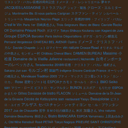
リストッフ・パカレ収穫20周年記念
ドメーヌ・ド・レシャリエール
夢キチ
JACQUES LASSAIGNE
ストラスブルグ
クローズ・エルミター
シェフ・菊池
ジュ
ステファン・ティソ
Montmartre Bis
Si nous parlions Carignan
シルベール・
トリシャール
Maupertuis Neyrou-Plage
エリック
収穫2018年・フィリップ・パカレ
C'est le Vin
Paris 1er
田崎真也さん
Trois Seigneurs
Blanc de Blanc
Caviste Rocks
Domaine Prieuré Roch
Off
ガヌヴァ
Tokyo Shibuya Koutarou san
Kagami de Jura
Groupe ESPOA
Barcelon
Paris bistros Dégustations
ボデガ・カウゾン醸造元
ドメーヌ・クリストフ・パ
Pernand Vergelesse
CHATEAU BEL AVENIR
Opéra
カレ
vin nature
Davide Chapelle
シュトロマイヤー
Crosse Road
オリオル
マルゴ
小
DAMIEN BUREAU
Massimo
の中島さん
モンギュー村
Château Cheval Blanc
松屋
Domaine de la Vieille Julienne
台湾インポータ
restaurent L'Alchemille
ーのレベッカさん
Teradanonke
2018年収穫・クリストフ・パカレ
植村さん
モルゴン村
Sakano Jun san
凱旋門
Indigene
Encore Canicule France
オーリック
の橋元さん
Mondeuse Tradition 2003
プティ・マックス
三ツ星レストラン「カン・
Rose
ESPOAナカモト
BMO Seiko
ロカ」
星野リゾート社
サぺルリ・ポぺト
san
マリー・ローズ
ビストロ・サンマルタン
BUNON
エスポア・もりたか
ESPOA
Gilles Davasse de bistro FLACON
かまたや
ソミュール
Domaine de la St-Jean
Beaujoloise
Décès de Katsuyama san
de la Gineste
restaurant Yaoyu
ビスト
アルザス
セバスチャン・シャティヨン
セ・ル・プランタン
ロ・ユイガ
2017
加藤さん
Jus de Chausette
哲学
ＢＭＯ社の鎌田さん
米沢
Vins natures
Bistro BIANCARA
Domaine Beauthorey
桐谷さん
ESPOA Yamamasu
上田あゆみさ
ん
Obi Wine Kenobull
Rosé PETAR
Tokyo Nagoya
PRIEURE SAINT CHRISTOPHE
Beaujolais au couchant
BUDO 11
ヴィンテージュ2015
シャルル・アズナヴール