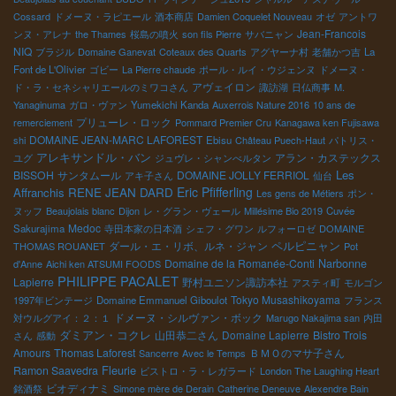
Cossard
ドメーヌ・ラピエール
酒本商店
Damien Coquelet Nouveau
オゼ
アントワ
Jean-Francois
ンヌ・アレナ
the Thames
桜島の噴火
son fils Pierre
サバニャン
NIQ
ブラジル
Domaine Ganevat
Coteaux des Quarts
アグヤーナ村
老舗かつ吉
La
Font de L'Olivier
ゴビー
La Pierre chaude
ポール・ルイ・ウジェンヌ
ドメーヌ・
アヴェイロン
ド・ラ・セネシャリエールのミワコさん
諏訪湖
日仏商事
M.
Yanaginuma
ガロ・ヴァン
Yumekichi Kanda
Auxerrois Nature 2016
10 ans de
プリューレ・ロック
remerciement
Pommard Premier Cru
Kanagawa ken Fujisawa
DOMAINE JEAN-MARC LAFOREST
shi
Ebisu
Château Puech-Haut
パトリス・
アレキサンドル・バン
アラン・カステックス
ユグ
ジュヴレ・シャンべルタン
Les
BISSOH
サンタムール
DOMAINE JOLLY FERRIOL
アキ子さん
仙台
Eric Pfifferling
Affranchis
RENE JEAN DARD
Les gens de Métiers
ポン・
ヌッフ
Beaujolais blanc
Dijon
レ・グラン・ヴェール
Millésime Bio 2019
Cuvée
Medoc
Sakurajima
寺田本家の日本酒
シェフ・グワン
ルフォーロゼ
DOMAINE
ペルピニャン
ダール・エ・リボ、ルネ・ジャン
THOMAS ROUANET
Pot
Domaine de la Romanée-Conti
Narbonne
d'Anne
Aichi ken ATSUMI FOODS
PHILIPPE PACALET
Lapierre
野村ユニソン諏訪本社
アスティ町
モルゴン
Tokyo Musashikoyama
1997年ビンテージ
Domaine Emmanuel Giboulot
フランス
ドメーヌ・シルヴァン・ボック
対ウルグアイ：２：１
Marugo Nakajima san
内田
ダミアン・コクレ
山田恭二さん
Domaine Lapierre
Bistro Trois
さん
感動
Amours
Thomas Laforest
ＢＭＯのマサ子さん
Sancerre
Avec le Temps
Fleurie
Ramon Saavedra
ビストロ・ラ・レガラード
London The Laughing Heart
ビオディナミ
銘酒祭
Simone mère de Derain
Catherine Deneuve
Alexendre Bain