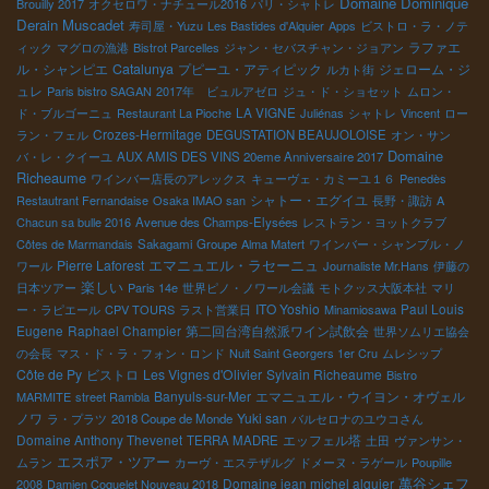
Domaine Dominique
Brouilly 2017
オクセロワ・ナチュール2016
パリ・シャトレ
Derain
Muscadet
寿司屋・Yuzu
Les Bastides d'Alquier
Apps
ビストロ・ラ・ノテ
ラファエ
ィック
マグロの漁港
Bistrot Parcelles
ジャン・セバスチャン・ジョアン
ル・シャンピエ
Catalunya
プピーユ・アティピック
ジェローム・ジ
ルカト街
ュレ
Paris bistro SAGAN
2017年 ビュルアゼロ
ジュ・ド・ショセット
ムロン・
LA VIGNE
ド・ブルゴーニュ
Restaurant La Pioche
Juliénas
シャトレ
Vincent
ロー
Crozes-Hermitage
ラン・フェル
DEGUSTATION BEAUJOLOISE
オン・サン
Domaine
バ・レ・クイーユ
AUX AMIS DES VINS 20eme Anniversaire 2017
Richeaume
ワインバー店長のアレックス
キューヴェ・カミーユ１６
Penedès
シャトー・エグイユ
Restautrant Fernandaise
Osaka IMAO san
長野・諏訪
A
Chacun sa bulle 2016
Avenue des Champs-Elysées
レストラン・ヨットクラブ
Côtes de Marmandais
Sakagami Groupe
Alma Matert
ワインバー・シャンブル・ノ
エマニュエル・ラセーニュ
Pierre Laforest
ワール
Journaliste Mr.Hans
伊藤の
楽しい
日本ツアー
Paris 14e
世界ピノ・ノワール会議
モトクッス大阪本社
マリ
ITO Yoshio
Paul Louis
ー・ラピエール
CPV TOURS
ラスト営業日
Minamiosawa
Eugene
Raphael Champier
第二回台湾自然派ワイン試飲会
世界ソムリエ協会
の会長
マス・ド・ラ・フォン・ロンド
Nuit Saint Georgers 1er Cru
ムレシップ
Côte de Py
ビストロ
Les Vignes d'Olivier
Sylvain Richeaume
Bistro
Banyuls-sur-Mer
エマニュエル・ウイヨン・オヴェル
MARMITE
street Rambla
ノワ
Yuki san
ラ・プラツ
2018 Coupe de Monde
バルセロナのユウコさん
Domaine Anthony Thevenet
エッフェル塔
TERRA MADRE
土田
ヴァンサン・
エスポア・ツアー
ムラン
カーヴ・エステザルグ
ドメーヌ・ラゲール
Poupille
萬谷シェフ
Domaine jean michel alquier
2008
Damien Coquelet Nouveau 2018