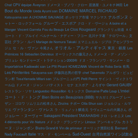
Le
Chat
CPV équipe
Aveyron
ドメーヌ・ブノワ・クロー
居酒屋・ユメキチ神田
Bout du Monde
DOMAINE MARCEL RICHAUD
Ueda Ayumi san
ナルボンヌ
Katsuyama san
A L’HOMME SAUVAGE
ボッケリア市場
マクシマス
シ
グループ・エスポア
ャトー・ロックフォール
クロ・ド・ヴージョ
A boire et a
Le Clos Rougeard
Manger
Vincent Garreta
Fou du Beaujo
グランクリュ街道
ＡＣ
コート・ド・ブルイイ
ベルナール・ナディー・フコー
北川ナヲ著「テロワール」文
グラン・ルパ
芸社
Mariage de Nomura Takaki
エマニュエル・ジブロ
アセンブラー
オリオル・アルティギャス
セ・ル・ヴァン
東京・銀座
ジュ
今尾さん
Les
Prémices 16
Sebastien Dervieux
オーリックスの藤元さん
ドメーヌ・デ・メゾン・
ブリュレ
モンドゥーズ・トラディション2003年
ドヌ・フランソワ・サンメー・ロ
Importatrice Kadowaki san
Le P'tit Pinard
KOMEZAWA
Vincent de Roba Seria
有馬
Les Pénitentes
Takayama san
伊藤與志男の哲学
chef Takemoto
アルボワ・ピュピ
ラン村
TosaYamada Mitani san
ブルゴーニュの門
Petit Pierre
サイント・ヴィクトワ
Gerard GAUBY
ール山
ドメーヌ・ジャン・バティスト・セナ
エスポア・よろずや
L'irréel
レストラン・ソヤ
Languedoc-Roussillon
モトックス
Domaine Patte Loup
コート・ド・トング
Bien Boire en Beaujolais (BBB)
サカガミグループ
レー
ザン・ゴロワ
ソムリエの松本さん
Zinzins
チボー
Oita Shun san
ジョルジュ・ルマ
ヴァランタン・ヴァレス
ボ
リエ
ラ・リュノット醸造元
ラヴェニールの大園さん
ジョレー ・ヌーヴォー
Sakagami Président TAKAHASHI
クロ・レオニヌ
Les
カトリ
4 éléments pour Vin Nature
メドック・グランヴァン
Limoux
アンペキャブル
ーヌ・ジャンボン
Bistro Grand 8
Vin de primeur
オーリック濱田社長
Bernard
Sud-Ouest
Italie
台湾自然派ワイン試飲会
Nady Foucault
マス・ド・モンペール