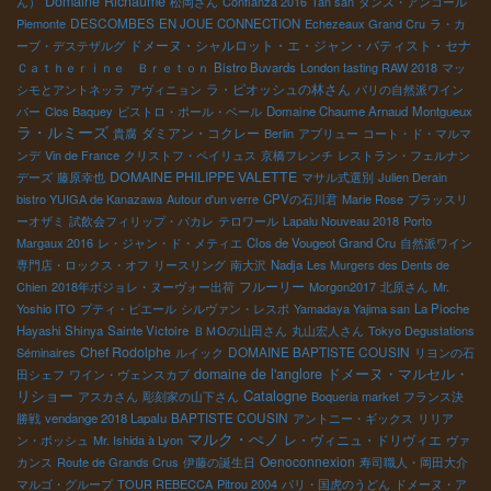
Domaine Richaume
ん）
松岡さん
Confianza 2016
Tan san
ダンス・アンコール
DESCOMBES
Piemonte
EN JOUE CONNECTION
Echezeaux Grand Cru
ラ・カ
ドメーヌ・シャルロット・エ・ジャン・バティスト・セナ
ーブ・デステザルグ
Ｃａｔｈｅｒｉｎｅ Ｂｒｅｔｏｎ
Bistro Buvards
London tasting RAW 2018
マッ
ラ・ピオッシュの林さん
シモとアントネッラ
アヴィニョン
パリの自然派ワイン
バー
Clos Baquey
ビストロ・ポール・ベール
Domaine Chaume Arnaud
Montgueux
ラ・ルミーズ
ダミアン・コクレー
貴腐
Berlin
アブリュー
コート・ド・マルマ
ンデ
Vin de France
クリストフ・ペイリュス
京橋フレンチ
レストラン・フェルナン
DOMAINE PHILIPPE VALETTE
デーズ
藤原幸也
マサル式選別
Julien Derain
bistro YUIGA de Kanazawa
Autour d'un verre
CPVの石川君
Marie Rose
ブラッスリ
ーオザミ
試飲会フィリップ・パカレ
テロワール
Lapalu Nouveau 2018
Porto
Margaux 2016
レ・ジャン・ド・メティエ
Clos de Vougeot Grand Cru
自然派ワイン
専門店・ロックス・オフ
リースリング
南大沢
Nadja
Les Murgers des Dents de
フルーリー
Chien
2018年ボジョレ・ヌーヴォー出荷
Morgon2017
北原さん
Mr.
Yoshio ITO
プティ・ピエール
シルヴァン・レスポ
Yamadaya Yajima san
La Pioche
Hayashi Shinya
Sainte Victoire
ＢＭОの山田さん
丸山宏人さん
Tokyo Degustations
Chef Rodolphe
DOMAINE BAPTISTE COUSIN
Séminaires
ルイック
リヨンの石
ドメーヌ・マルセル・
domaine de l'anglore
田シェフ
ワイン・ヴェンスカブ
リショー
Catalogne
アスカさん
彫刻家の山下さん
Boqueria market
フランス決
BAPTISTE COUSIN
勝戦
vendange 2018 Lapalu
アントニー・ギックス
リリア
マルク・ぺノ
レ・ヴィニュ・ドリヴィエ
ン・ボッシュ
Mr. Ishida à Lyon
ヴァ
Oenoconnexion
カンス
Route de Grands Crus
伊藤の誕生日
寿司職人・岡田大介
マルゴ・グループ
TOUR REBECCA
Pitrou 2004
パリ・国虎のうどん
ドメーヌ・ア