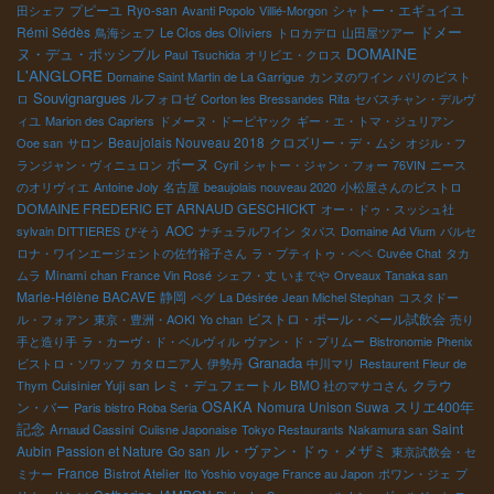
プピーユ
Ryo-san
シャトー・エギュイユ
田シェフ
Avanti Popolo
Villié-Morgon
ドメー
Rémi Sédès
鳥海シェフ
Le Clos des Oliviers
トロカデロ
山田屋ツアー
DOMAINE
ヌ・デュ・ポッシブル
Paul
Tsuchida
オリビエ・クロス
L'ANGLORE
Domaine Saint Martin de La Garrigue
カンヌのワイン
パリのビスト
Souvignargues
ルフォロゼ
ロ
Corton les Bressandes
Rita
セバスチャン・デルヴ
ィユ
Marion des Capriers
ドメーヌ・ドーピヤック
ギー・エ・トマ・ジュリアン
Beaujolais Nouveau 2018
クロズリー・デ・ムシ
Ooe san
サロン
オジル・フ
ボーヌ
ランジャン・ヴィニュロン
Cyril
シャトー・ジャン・フォー
76VIN
ニース
のオリヴィエ
Antoine Joly
名古屋
beaujolais nouveau 2020
小松屋さんのビストロ
DOMAINE FREDERIC ET ARNAUD GESCHICKT
オー・ドゥ・スッシュ社
AOC
sylvain DITTIERES
びそう
ナチュラルワイン
タパス
Domaine Ad Vium
バルセ
ロナ・ワインエージェントの佐竹裕子さん
ラ・プティトゥ・ペペ
Cuvée Chat
タカ
ムラ
Minami chan
France Vin Rosé
シェフ・丈
いまでや
Orveaux Tanaka san
Marie-Hélène BACAVE
静岡
ペグ
La Désirée
Jean Michel Stephan
コスタドー
ビストロ・ポール・ベール試飲会
ル・フォアン
東京・豊洲・AOKI
Yo chan
売り
手と造り手
ラ・カーヴ・ド・ベルヴィル
ヴァン・ド・プリムー
Bistronomie
Phenix
Granada
ビストロ・ソワッフ
カタロニア人
伊勢丹
中川マリ
Restaurent Fleur de
レミ・デュフェートル
クラウ
Thym
Cuisinier Yuji san
BMO 社のマサコさん
OSAKA
ン・バー
Nomura Unison Suwa
スリエ400年
Paris bistro Roba Seria
記念
Saint
Arnaud Cassini
Cuiisne Japonaise
Tokyo Restaurants
Nakamura san
Aubin
Passion et Nature
Go san
ル・ヴァン・ドゥ・メザミ
東京試飲会・セ
France
ミナー
Bistrot Atelier
Ito Yoshio voyage France au Japon
ポワン・ジェ
プ