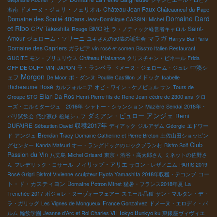
ドメーヌ・ジョリ・フェリオル
Château Jean Faux
湘南
Châteauneuf-du-Pape
Domaine Dard
Domaine des Soulié 400ans
Jean-Dominique CASSINI
Michel
et Ribo
CPV Takeshita
BMO 社
Saint-
Rouge
ラ・ノティック経営者キャロル
Amour
ジェローム・ソリーニ
マラガ
ユキさんの50歳の誕生会
Harrys Bar Paris
Domaine des Capriers
ガラピア
vin rosé et somen
Bisstro Italien Restaurant
GUCITE
モン・ブリュリウス
Château Plaisance
クリスチャン・ビネール
Frida
ラ・ランベラ
中湊シ
OFF DE OUFF
VINI JAPON
ドメーヌ・ジェローム・ジュレ
Morgon
ェフ
メドック
De Moor
ポ・ダンヌ
Poulille Castillon
Isabelle
Richeaume Rosé
カルフォルニア
オビ・ワイン・ケノビュル
サン
Tours de
Elian Da Ros
Groupe STC
Henri-Pierre fils de René Jean
cèdre de 2300 ans
クロ
ーズ・エルミタージュ 2016年
シャトー・シャンション
Mazière
Sendai
2018年・
アンジェ
ダミアン・ビュロー
Remi
パリ試飲会
侘び寂び
松尾シェフ
収穫2017年
DUFAIRE
Sébastien David
ディアック
ジルアザム
Géorgie
エドワー
ド
アンジュ
Brendan Tracy
Domaine Catherine et Pierre Breton
土佐山田ショッピン
Club
グセンター
Kanda Matsuri
オー・ラングドックのロックブラン村
Bistro Soif
Passion du Vin
八丈島
Michel Grisard
東京・渋谷・高太郎さん
ミネットの佐野さ
フィリップ・アリエ
ん
フレデリック・コサール
サロン・レザノニム
PARIS 2019
コー
Rosé Grigri
Bistrot VIvienne
sculpteur Ryota Yamashita
2018年収穫・デコンブ
ト・ド・カスティヨン
Domaine Potron Minet
猛暑・フランス2018年夏
La
Trenchée
2017
ボジョレ・ヌーヴォーフェアー
スモール品種
サン・マルタン・デ・
ラ・ガリッグ
Les Vignes de Mongueux
France Gonzalvez
ドメーヌ・エロディ・バ
ルム
輪飲学園
Jeanne d'Arc et Roi Charles VII
Tokyo Bunkyo ku
東銀座ヴィヴィエ