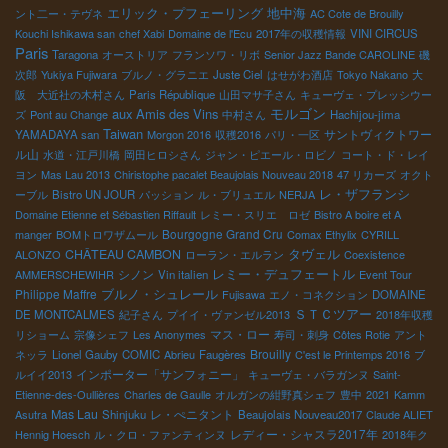
エリック・プフェーリング
地中海
ント二ー・テヴネ
AC Cote de Brouilly
Kouchi Ishikawa san
chef Xabi
Domaine de l'Ecu
2017年の収穫情報
VINI CIRCUS
Paris
Taragona
オーストリア
フランソワ・リボ
Senior Jazz Bande CAROLINE
磯
次郎
Yukiya Fujiwara
ブルノ・グラニエ
Juste Ciel
はせがわ酒店
Tokyo Nakano
大
阪 大近社の木村さん
Paris République
山田マサ子さん
キューヴェ・プレッシウー
モルゴン
aux Amis des Vins
ズ
Pont au Change
中村さん
Hachijou-jima
Taiwan
サントヴィクトワー
YAMADAYA san
Morgon 2016
収穫2016
パリ・一区
ル山
水道・江戸川橋
岡田ヒロシさん
ジャン・ピエール・ロビノ
コート・ド・レイ
ヨン
Mas Lau 2013
Chiristophe pacalet Beaujolais Nouveau 2018
47 リカーズ
オクト
レ・ザフランシ
ーブル
Bistro UN JOUR
パッション
ル・ブリュエル
NERJA
Domaine Etienne et Sébastien Riffault
レミー・スリエ ロゼ
Bistro A boire et A
Bourgogne Grand Cru
manger
BOMトロワザムール
Comax Ethylix
CYRILL
CHÂTEAU CAMBON
タヴェル
ALONZO
ローラン・エルラン
Coexistence
レミー・デュフェートル
シノン
AMMERSCHEWIHR
Vin italien
Event Tour
ブルノ・シュレール
Philippe Maffre
Fujisawa
エノ・コネクション
DOMAINE
ＳＴＣツアー
DE MONTCALMES
紀子さん
プイイ・ヴァンゼル2013
2018年収穫
マス・ロー
リショーム
宗像シェフ
Les Anonymes
寿司・刺身
Côtes Rotie
アント
Brouilly
ネッラ
Lionel Gauby
COMIC
Abrieu
Faugères
C'est le Printemps 2016
ブ
インポーター「サンフォニー」
ルイイ2013
キューヴェ・バラガンヌ
Saint-
Etienne-des-Oullières
Charles de Gaulle
オルガンの紺野真シェフ
豊中
2021
Kamm
Mas Lau
レ・ぺニタント
Asutra
Shinjuku
Beaujolais Nouveau2017
Claude ALIET
レディー・シャスラ2017年
Hennig Hoesch
ル・クロ・ファンティンヌ
2018年ク