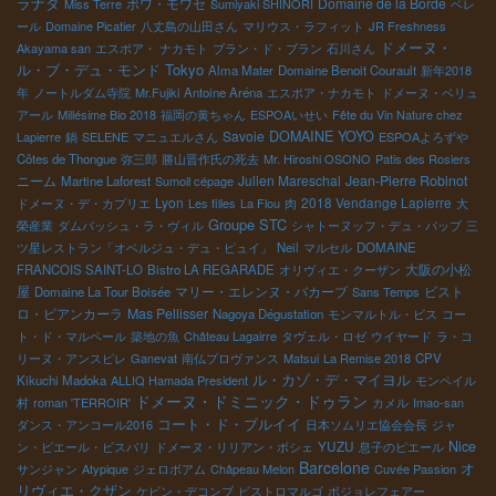
ラナダ
ボワ・モワセ
Domaine de la Borde
Miss Terre
Sumiyaki SHINORI
ベレ
ール
Domaine Picatier
八丈島の山田さん
マリウス・ラフィット
JR Freshness
ドメーヌ・
Akayama san
エスポア・ ナカモト
ブラン・ド・ブラン
石川さん
ル・ブ・デュ・モンド
Tokyo
Alma Mater
Domaine Benoit Courault
新年2018
年
ノートルダム寺院
Mr.Fujiki
Antoine Aréna
エスポア・ナカモト
ドメーヌ・ベリュ
アール
Millésime Bio 2018
福岡の黄ちゃん
ESPOAいせい
Fête du Vin Nature chez
Savoie
DOMAINE YOYO
Lapierre
鍋
SELENE
マニュエルさん
ESPOAよろずや
Côtes de Thongue
弥三郎
勝山晋作氏の死去
Mr. Hiroshi OSONO
Patis des Rosiers
ニーム
Julien Mareschal
Jean-Pierre Robinot
Martine Laforest
Sumoll cépage
Lyon
2018 Vendange Lapierre
ドメーヌ・デ・カプリエ
Les filles
La Flou
肉
大
Groupe STC
榮産業
ダムバッシュ・ラ・ヴィル
シャトーヌッフ・デュ・パップ
三
ツ星レストラン「オベルジュ・デュ・ピュイ」
Neil
マルセル
DOMAINE
大阪の小松
FRANCOIS SAINT-LO
Bistro LA REGARADE
オリヴィエ・クーザン
屋
マリー・エレンヌ・バカーブ
ビスト
Domaine La Tour Boisée
Sans Temps
ロ・ビアンカーラ
Mas Pellisser
Nagoya Dégustation
モンマルトル・ビス
コー
ト・ド・マルペール
築地の魚
Château Lagairre
タヴェル・ロゼ
ウイヤード
ラ・コ
リーヌ・アンスピレ
Ganevat
南仏プロヴァンス
Matsui
La Remise 2018
CPV
ル・カゾ・デ・マイヨル
Kikuchi Madoka
ALLIQ Hamada President
モンペイル
ドメーヌ・ドミニック・ドゥラン
村
roman 'TERROIR'
カメル
Imao-san
コート・ド・ブルイイ
ダンス・アンコール2016
日本ソムリエ協会会長
ジャ
YUZU
Nice
ン・ピエール・ビスパリ
ドメーヌ・リリアン・ボシェ
息子のピエール
Barcelone
オ
サンジャン
Atypique
ジェロボアム
Châpeau Melon
Cuvée Passion
リヴィエ・クザン
ケビン・デコンブ
ビストロマルゴ
ボジョレフェアー