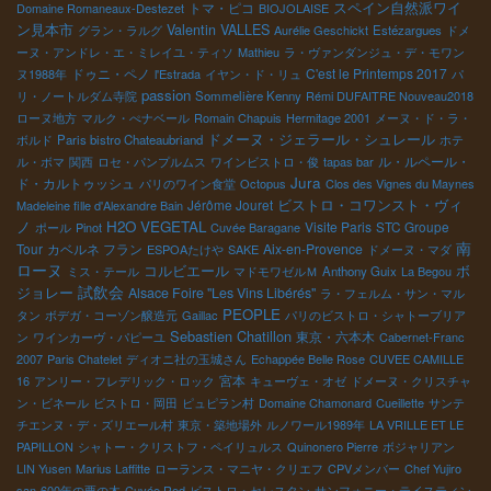
スペイン自然派ワイ
トマ・ピコ
Domaine Romaneaux-Destezet
BIOJOLAISE
ン見本市
Valentin VALLES
グラン・ラルグ
Aurélie Geschickt
Estézargues
ドメ
ーヌ・アンドレ・エ・ミレイユ・ティソ
Mathieu
ラ・ヴァンダンジュ・デ・モワン
ドゥニ・ペノ
C'est le Printemps 2017
ヌ1988年
l'Estrada
イヤン・ド・リュ
パ
passion
リ・ノートルダム寺院
Sommelière Kenny
Rémi DUFAITRE Nouveau2018
ローヌ地方
マルク・ぺナベール
Romain Chapuis
Hermitage 2001
メーヌ・ド・ラ・
ドメーヌ・ジェラール・シュレール
ボルド
Paris bistro Chateaubriand
ホテ
ル・ルペール・
ル・ボマ
関西
ロセ・パンプルムス
ワインビストロ・俊
tapas bar
Jura
ド・カルトゥッシュ
パリのワイン食堂
Octopus
Clos des Vignes du Maynes
ビストロ・コワンスト・ヴィ
Jérôme Jouret
Madeleine fille d'Alexandre Bain
ノ
H2O VEGETAL
Visite Paris
STC Groupe
ポール
Pinot
Cuvée Baragane
南
Tour
カベルネ フラン
Aix-en-Provence
ESPOAたけや
SAKE
ドメーヌ・マダ
ローヌ
コルビエール
ボ
ミス・テール
マドモワゼルＭ
Anthony Guix
La Begou
試飲会
ジョレー
Alsace Foire "Les Vins Libérés"
ラ・フェルム・サン・マル
PEOPLE
タン
ボデガ・コーゾン醸造元
Gaillac
パリのビストロ・シャトーブリア
Sebastien Chatillon
東京・六本木
ン
ワインカーヴ・パピーユ
Cabernet-Franc
2007
Paris Chatelet
ディオニ社の玉城さん
Echappée Belle Rose
CUVEE CAMILLE
宮本
16
アンリー・フレデリック・ロック
キューヴェ・オゼ
ドメーヌ・クリスチャ
ン・ビネール
ビストロ・岡田
ピュピラン村
Domaine Chamonard
Cueillette
サンテ
チエンヌ・デ・ズリエール村
東京・築地場外
ルノワール1989年
LA VRILLE ET LE
PAPILLON
シャトー・クリストフ・ペイリュルス
Quinonero Pierre
ボジャリアン
LIN Yusen
Marius Laffitte
ローランス・マニヤ・クリエフ
CPVメンバー
Chef Yujiro
san
600年の栗の木
Cuvée Red
ビストロ・セレスタン
サンフォニー・テイスティン