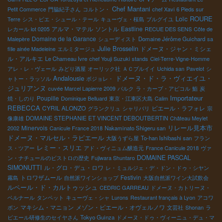
Chef Mantani
Petit Commerce
門脇紀子さん
コルトン・
chef Xavi
6 Pieds sur
Loïc ROURE
Terre
シス・ピエ・シュール・テール
キューヴェ・桜島
ブルグイユ
アルマ・マテル
ソントル
Eastline
レカール lot 0205
RECUE DES SENS
Côte de
Domaine de la Garance
Malepère
シューディスト
Domaine Jérôme Guichard
sa
Julie Brosselin
ドメーヌ・ジャン・ミシェ
fille ainée Madeleine
エルミタージュ
ル・アルキエ
Le Chameau Ivre
chef Youji Suzuki
stands
Ciel-Terre-Vigne-Homme
アレ・レ・ヴェール
みどり酒屋
オーリック社
ＡＣブルイイ
Uchida san
Pavelot
シ
Andalousie
ドメーヌ・ド・ラ・ヴィエイユ・
ャトー・ラッソル
ボジョレ・
ジュリアンヌ
cuvée Marcel Lapierre 2009
パルク
ラ・カーブ・アピコル
鮨
炭
Importateur
Poupille
焼・しのり
Dominique Belluard
東京・江東区大島
Calim
REBECCA
CYRIL ALONZO
ピエール・ラフォレ
グランクリュ
シャリバリ
宗
像康雄
DOMAINE STEPHANIE ET VINCENT DEBOUTBERTIN
Château Meylet
リレール見本市
Minervois
2002
Canicule France 2018
Nakaminato Shigeru san
ドメーヌ・マルセル・ラピエール
大阪うずら屋
To-han Ishibashi san
フラン
レミー・スリエ
ス・ツアー
アド・ヴィニュム醸造元
France Canicule 2018
ヴァ
DOMAINE PASCAL
ン・ナチュールのビストロの歴史
Fujiwara Shuntaro
SIMONUTTI
ル・グロ・デュ・ロワ
レ・ミュルジェ・デ・ドン・ドゥ・シヤン
トロワザムール
Festivin
霧島
自然派ワインショップ
大阪自然派ワイン大試飲会
ルペール・ド・カルトゥッシュ
CEDRIC GARREAU
ドメーヌ・カトリーヌ・
ベルナール
タンペット
キューヴェ・シャ
Lurons
Restaurant français à Lyon
アコワ
マキシム・マニョン
メゾン・ピエール・オヴェルノワ
ボン
文芸社
Shonan
ラ
ピエール研修生のセイヤさん
Tokyo Guinza
ドメーヌ・ドゥ・ヴィーニュ・デュ・マ