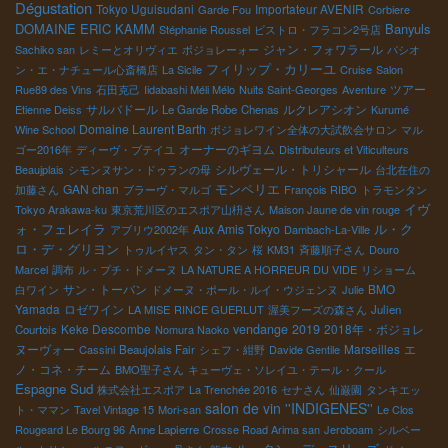
Dégustation
Tokyo Uguisudani
Importateur AVENIR
Garde Fou
Corbiere
DOMAINE ERIC KAMM
Banyuls
Stéphanie Roussel
ビストロ・フラコン2号店
ジャン・フォワラール
Sachiko san
レミーとオリヴィエ
ボジョレーォー
パシオ
フィリップ・カリーユ
ン・エ・ナチュール心斎橋店
La Sicile
Cruise
Salon
ツアー
Rue89 des Vins
石田克己
Iidabashi Méli Mélo
Nuits Saint-Georges
Aventure
サルバドール
ルクレアシオン
Etienne Deiss
Le Garde Robe
Chenas
Kurumé
Domaine Laurent Barth
Wine School
ボジョレワイン全体の大試飲会サロン
マル
オーナーのギヨム
ゴー2016年
ディーヴ・ブテイユ
Distributeurs et Viticulteurs
シルヴェール・トリシャール
Beaujplais
シモンヌサン・ドゥランの母
台北在住の
モンペリエ
GAN chan
加藤さん
ブラーヴ・マルゴ
François RIBO
トラモンタン
イヴ
Tokyo Arakawa-ku
東京荒川区のエスポア山枡さん
Maison Jaune de vin rouge
ォ・フェレイラ
ル・ク
Aux Amis Tokyo
アブリウ2002年
Dambach-La-Ville
ロ・デ・グリヨン
トゥルイヤス
タン・タン
桜
KM31
斉藤順子さん
Douro
Marcel
調布
ル・プチ・ドメーヌ
LA NATURE A HORREUR DU VIDE
リショーム
サン・トーバン
BMO
白ワイン
ドメーヌ・ポール・ルイ・ウジェンヌ
Julie
Yamada
ロゼワイン
LA MISE
RINCE GUERLUT
渥美フーズの森さん
Julien
Keke Descombe
vendange 2019
2018年・ボジョレ
Courtois
Nomura Naoko
ヌーヴォー
Marseilles
エ
Cassini
Beaujolais Fair
シェフ・紺野
Davide Gentile
ノ・コネ・チーム
BMO聖子さん
キューヴェ・ソレイユ・テール・クール
Espagne Sud
株式会社エスポア
La Trenchée 2016
セナさん
仙巌園
タンキエッ
salon de vin ''INDIGENES''
ト・ママン
Tavel Vintage 15
Mori-san
Le Clos
Rougeard Le Bourg 96
Anne Lapierre
Crosse Road Arima san
Jeroboam
シルベー