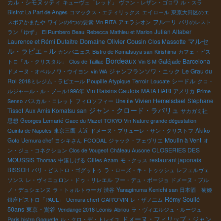
カル・シモヌッティ
キューヴェ「レッド」
ヴァン・レザン・ゴロワ
ル・スラ
Bistrot La Part de Anges
コマックス・エティリックス
エイロール
東京大田区のエ
フルーリ
スポアかまたや
ワインの4つの要素
Vin RITA
アエラシオン
パリのレスト
Julian Altaber
ラン「ゆず」
El Rumbero
Beau
Rebecca
Mathieu et Marion
マルセ
Domaine Olivier Cousin
Laurence et Rémi Dufaitre
Clos Massotte
ル・ラピエ－ル
カンパニェス
Bistro de Komatsuya san
Kirishima
カフェ・ビス
Bordeaux
Barcelona
トロ「ル・クリスタル」
Clos de Taillac
Vin S M
Galéjade
ジャンフランソワ・ニック
Le Grau du
ドメーヌ・オベルノワ・ウイヨン
vin WA
Roi
シードル
2018ミレジム・ラピエール
Poupille Atypique
Terroir
Loucate
クロ・
Vin Raisins Gaulois
ルジャール・ル・ブール1996年
MATA HARI
アメリカ
Prime
Vivien Hemelsdael
Stéphane
Senso
パスカル・コレット
フィロソフィー
Une île
ジャン・クロード・ラパリュ
Tissot
Aux Amis Komatsu san
サカガミ社
思想
Georges Lemarié
Gaec du Mazel
TOKYO Vin Nature grande dégustation
Quinta de Napoles
東京三鷹
大近
ドメーヌ・プリューレ・サン・クリストフ
Akiko
Moulin à Vent
Goto
Uemura chef
ヨシキさん
FOODAL
ジャック・フェヴリエ
オ
CLOSERIES DES
ン・ジュ・コネクション
Clos de Vougeot
Château Ausone
MOUSSIS
restaurant japonais
Thomas
中湊しげる
Gilles Azam
モトクッス
BISSOH
パリ・ビストロ・ゴグットゥ
ラ・ローズ・キ・トゥッシュ
レフェルヴェ
ソンス
レ・ヴィニュロン・ドゥ・リレエル
フー・デュ・ボージョ
ドメーヌ・ブル
ノ・デュシェンヌ
ラ・トォルトゥーガ
渋谷
Yanaginuma Kenichi san
日本酒 菊姫
Rémy Soulié
銀座ビストロ「PAUL」
Uemura cherf
GAR'O'VIN
レ・ザノ二ム
50ans
東京・鴬谷
Vendange 2018 Léonis
Abriou
ラ・ヴィエルジュ・ルージュ
ドメーヌ・フィリップ・ジャン
Paris bistro Goguette
ル・クロ・デ・トレイユ