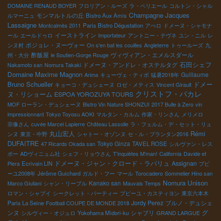
DOMAINE RENAUD BOYER
フロリアン・ルーズ
ラ・ペリエール
コルトン・シャル
Champagne Jacques
モンマルトルの丘
ルマーニュ
Bistro Aux Amis
Lassaigne
Montcalmès 2011
Paris Bistro Dégustation
アぺロ
ドメーヌ・シャモナ
イーストライン
ール
エールドゥロ
Importateur
アントニー・テヴネ
ユン・ニル
レ
ボジョレ・ヌーヴォー
ンヌ村
On s'en bat les couilles
Angleterre
トゥールーズ
九
酢飯屋
ヴィヴィアン・エメルスダール
州・大分
le Soutien-Gorge Rouge
石田シェフ
ドメーヌ・アンドレ・オステルタグ
Nakamoto san
Nomura Takaki
Domaine Maxime Magnon
Guillaume
Arima
キューヴェ・ティボ
猛暑2018年
Bruno Schueller
ドメー
キョーコ・デュシェーヌ
ロゼ・メティス
Vincent Girault
クリストフ・パカレ
ヌ・リショーム
ESPOA YOROZUYA TOURS
MOF ローラン・デュシェーヌ
Bistro Vin Nature SHONZUI
2017 Bulle à Zero
vin
impressionnant
Tokyo Toyosu AOKI
マルタン・カルム
作家・リンさん
メリメロ
宗像さん
cuvée Marcel Lapierre
Château Lassolle
ラ・フェルム・デ・セット・リュ
丸山宏人
Rémi
ンヌ
東京・中野
シャトー・オゾンヌ
セ・ル・プランタン2016
DUFAITRE
Tokyo Ginza
47 Ricards Okada san
TAVEL ROSE
シルヴァン・レス
ポー
ADヴィニュム社
シェフ・リョウさん
T'inquiètes M'man!
California
Davide et
ドメーヌ・ジャン・クロード・ラパリュ
Assignan
Piera
Ecrivain LIN
プピ
ーユ2008年
Jérôme Guichard
ガルド・フー
マール
Torocadero
Sommelier Hino san
Nomura Unison
Kanako san
Marco Giuliani
シャン・リーブル
Mauvais Temps
ロマン・シャプイ
シークレット・パーティー
プピーユ・カスティヨン
東京六本木
Jordy Perez
ブルノ・デュシェ
Paris La Seine
Football COUPE DE MONDE 2018
グ
ンヌ
シャブリ
シルヴィー・オジュロ
Yokohama Midori-ku
GRAND LARGUE