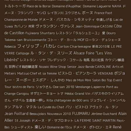
トルトゥーガ
Place de la Borse
Domaine d'Aupilhac
Domaine Laguerre
NAHA
ド
ボーヌ
メーヌ・フランソワ・サンロ
レイヨン川
ユウジさん
France Foot
ドメーヌ・パスカル・シモヌッティ
Championne de Monde
中湊しげる
Lac de
ヴァランタン・ヴァレス
Côte
Suwa
カバノン
共栄
Jean-Dominique CASSINI
de Castillon
Fujiwara Shuntaro
レストラン「ラルシュミーユ」
愛
Douro
Takema-san
Bruissonnante
コトー・デ・カール
MOF ローラン・デュシェーヌ
フィリップ・パカレ
Corton Charlemagne
Rebecca
新年2018年
LE PRE
ル・タン・デ・スリーズ
Alsace Foire "Les Vins
VERRE
Callipyge
Libérés"
レストラン・ソヤ
フレデリック・コサール
有馬
石川社長
カウゾン醸造
元
世界ビオ栽培醸造家
Nozaki Wine Shop
Senior Jazz Bande CAROLINE
Arts et
ボジョ
ビストロ・ビアンカーラ
Metiers
Matsuo Chef et sa femme
VENSKAB
レー・ヌーボー
エスポア・ しんかわ
Mas de Mon Père
Salon Bio Top
Event
2018 Vendange Lapierre
Tour
bistro de Paris
リョウさん
Ooe san
Pont au
Change
Canigou
オザミトーキョー
トマ
Médoc Grand Vin
バザス牛のウイリアム
さん
イザベル
生産者一押し
Rita
châtaignier de 600 ans
ジュヴレイ・シャンベル
アルマ・マテル
タン
La Cuvée du Chat
パリ・ビストロ
アヴェク・ル・タン
Jean Foillard
Alain
FUJIMARU
Beeaujolais Nouveaux 2018
Jérôme Guichard
Allier
St Joseph
ドメーヌ・デ・サブロネット
LA FERME SAINT MARTIN
Pays-
楽しい
René
Bas
シューディスト
Domaine de l'Ecu
ドメーヌ・ポトロン・ミネ