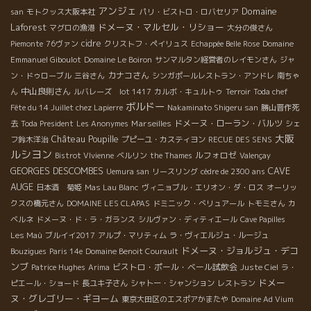
アンジェ
Domaine
san
モトクッス大阪本社
パリ・ビストロ・ロバセリア
Laforest
ドメーヌ・マルセル・リショー
マグロの漁港
大分の俊さん
cidre
Piemonte
76ヴァン
クリストフ・ペイリュス
Echappée Belle Rose
Domaine
Emmanuel Giboulot
Domaine Le Boiron
サンマルタン経営者のレイモンさん
ジャ
カナコさん
ン・ドゥローブル
三谷さん
シンガポールレストラン・アンドレ
南ちゃ
中山良則さん
ん
ルバレーズ lot 1417
カルボ・キュルトゥ
Terroir
Toda chef
ボルドー
Fête du 14 Juillet chez Lapierre
Nakaminato Shigeru san
勝山晋作死
Marseilles
ドメーヌ・ローラン・バルツ
去
Toda President
Les Anonymes
シェ
大阪
Château Poupille
フ鈴木洋治
プピーユ・カスティヨン
RECUE DES SENS
ルシヨン
ルフォロゼ
Bistrot VIvienne
ベルリン
the Thames
Valençay
CAVE
GEORGES DESCOMBES
Uemura san
リースリング
cèdre de 2300 ans
AUGE
日本酒 菊姫
Mas Lau Blanc
ヴィニョブル・エリオン・ダ・ロス
オーリッ
クスの橋元さん
DOMAINE LES CLAPAS
ドミニック・べリュアール
トモミさん
カ
ベルネ
ドメーヌ・ド・ラ・ガランス
シルヴァン・ディティエール
Cave Papilles
Les Maù
ブルイイ2017
アルプ・マリティム
ラ・ヴィエルジュ・ルージュ
ドメーヌ・ジョルジュ・デコ
Bouzigues
Paris 14e
Domaine Benoit Courault
ンブ
ビストロ・ポール・ベール試飲会
Patrice Hughes
Arima
Juste Ciel
ラ・
ドメー
ピエール・ショード
長ユキ子さん
シャトー・シャンション
レストラン
ヌ・グレゴリー・ギヨーム
東京大田区のエスポアかまたや
Domaine Ad Vium