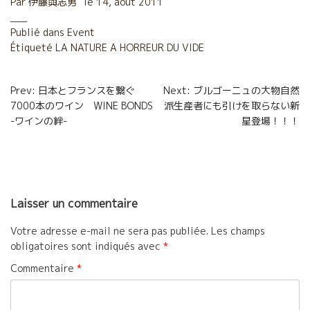
Par
伊藤與志男
le
14, août 2011
e
t
i
t
Publié dans
Event
Étiqueté
b
LA NATURE A HORREUR DU VIDE
t
l
a
o
e
g
Navigation
Prev: 日本とフランスを繋ぐ
Next: ブルゴーニュの大物自然
o
r
e
7000本のワイン WINE BONDS
派生産者にも引けを取らない新
de
-ワインの絆-
星登場！！！
k
r
l’article
Laisser un commentaire
Votre adresse e-mail ne sera pas publiée.
Les champs
obligatoires sont indiqués avec
*
Commentaire
*