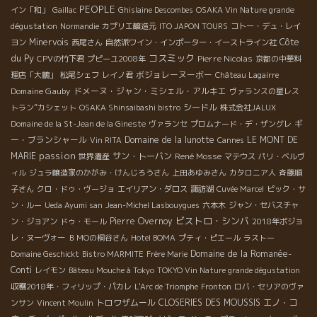
PEOPLE
イン「和」
Gaillac
Ghislaine Descombes
OSAKA Vin Nature grande
dégustation
Normandie
カプリエ醸造元
ITO JAPON TOURS
コトー・デュ・レイ
Côte
Minervois
ヨン
西尾さん
自然派ワイン・インポーター・イーストライン社
du Py
コスミック
Pierre Nicolas
CPVの竹下君
プピーユ2008年
京都の中華料
ボジョレーヌーボー
理店「大鵬」
松尾シェフ
レイノ君
Château Lagairre
Domaine Gauby
ドメーヌ・ジャン・ミシェル・アルキエ
ヴァランスの星レス
シードル
トラン”カシェット
OSAKA Shinsaibashi bistro
株式会社JALUX
ギ
Domaine de la St-Jean de la Gineste
ヴァランセ
プロムナード・デ・ザングレ
ー・ブランシャール
Domaine de la lunotte
LE MONT DE
Vin RITA
Cannes
passion
MARIE
サン・トーバン
René Mosse
世界遺産
マテウス
パリ・ベルヴ
ィル
ジュラ醸造家のかがみ・けんじろうさん
上田あゆみさん
カタロニア人
斉藤順
子さん
クロ・ドゥ・ヴージョ
エイリアン・ダロス
諏訪湖
Cuvée Marcel
ピック・サ
ン・ルー
Ueda Ayumi san
Jean-Michel Lasbouygues
六本木
ジャン・セバスチャ
ビストロ・シンバ
Pierre Overnoy
ン・ジョアン
ドゥ・モール
2018年ボジョ
レ・ヌーヴォー
ＢＭОの桐谷さん
Hotel BOMA
プティ・ピエール
ラストー
Domaine de la Romanée-
Domaine Geschickt
Bistro MARMITE
Frère Marie
Conti
レイモン
Bâteau Mouche à Tokyo
TOKYO Vin Nature grande dégustation
収穫2018年・フィリップ・パカレ
L'Arc de Triomphe
Fronton
ロバ・セリアのヴァ
トロワザムール
CLOSERIES DES MOUSSIS
エノ・コ
ンサン
Vincent Moulin