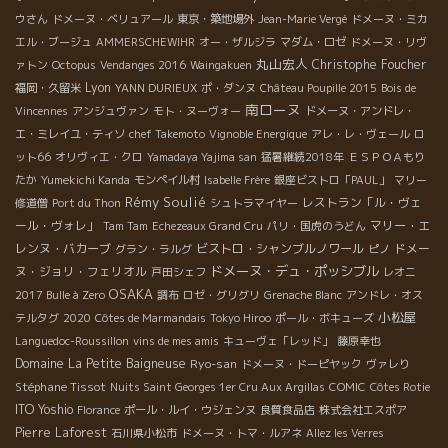
ウさん
ドメーヌ・ベリュアール
東京・築地場外
Jean-Marie Vergé
ドメーヌ・ミカ
エル・ブージュ
AMMERSCHEWIHR
オー・ザルジラ
マダム・ロゼ
ドメーヌ・リヴ
丸山宏人
Christophe Foucher
ァトン
Octopus
Vendanges 2016
Waingakuen
Lyon
福岡・久留米
YANN DURIEUX
ポ・ダンヌ
Château Poupille 2015
Bois de
南ローヌ
Vincennes
アンジュヴァン
モト・ヌーヴォー
ドメーヌ・アンドレ・
エ・ミレイユ・ティソ
chef Takemoto
Vignoble Energique
アレ・レ・ヴェール
ロ
ット66
オリヴィエ・クロ
Yamadaya Yajima san
猛暑継続2018年
ＥＳＰＯＡもり
たか
Yumekichi Kanda
モンペイル村
Isabelle Frère
銀座ビストロ「PAUL」
マリー
Rémy Soulié
レストラン「ル・ヴェ
修道僧
Port du Thon
シュトラマイヤー
ール・ヴォレ」
マリー・エ
Tam Tam
Echezeaux Grand Cru
パリ・国虎のうどん
レンヌ・バカーブ
ビストロ・シャンブルノワール
ドメー
グラン・ラルグ
ピノ
ドメーヌ・デュ・ポッシブル
ヌ・ジョリ・フェリオル
戸田シェフ
レオニ
OSAKA
2017 Bulle à Zero
調布
ロゼ・グリグリ
Grenache Blanc
アンドレ・オス
小松屋
テルタグ
2020
Côtes de Marmandais
Tokyo Hiroo
ポール・ボキューズ
Languedoc-Roussillon
vins de mes amis
キューヴェ「レッド」
藤原幸也
Domaine La Petite Baigneuse
Ryo-san
ドメーヌ・ドーピヤック
ヴァレり
Stéphane Tissot
Nuits Saint Georges 1er Cru Aux Argillas
COMIC
Côtes Rotie
ITO Yoshio
Florance
ポール・ルイ・ウジェンヌ
良質食品店
株式会社エスポア
Pierre Laforest
石川県小松市
ドメーヌ・トマ・ルアネ
Allez les Verres