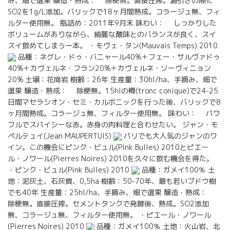
み、畑で選果 醸造・熟成： 除梗無。直接圧搾。澱引きの際に
SO2を1g/L添加。バリックで18ヶ月間熟成。コラージュ無、フィ
ルター使用無。 瓶詰め：2011年9月末 味わい： しっかりした
ボリュームがありながら、綺麗な酸味とのバランスが良く、スイ
スイ飲めてしまう一本。 ・モヴェ・タン(Mauvais Temps) 2010
品種：ネグレ・ドゥ・バニャール40%＋フェー・サルヴァドゥ
40%＋カヴェルネ・フラン20%＋カヴェルネ・ソーヴィニョン
20% 土壌：花崗岩 樹齢：26年 生産量：30hl/ha、手摘み、畑で
選果 醸造・熟成： 除梗無。15hlの樽(tronc conique)で24-25
日間マセラシオン・セミ・カルボニックを行った後、バリックで8
ヶ月間熟成。コラージュ無、フィルター使用無。 味わい： パワ
フルでスパイシーな赤。赤身の肉料理と合わせたい。 ジャン・モ
ペルテュイ(Jean MAUPERTUIS)
パリでも大人気のジャンのワ
イン。この機会にピンク・ビュル(Pink Bulles) 2010とピエー
ル・ノワール(Pierres Noires) 2010を久々に飲む機会を得た。
・ピンク・ビュル(Pink Bulles) 2010
品種：ガメイ100％ 土
地：泥灰土、石灰質、0,5ha 樹齢：50-70年、最も若いブドウ樹
でも40年 生産量：25hl/ha、手摘み、畑で選果 醸造・熟成：
除梗無。直接圧搾。セメントタンクで発酵後、熟成。SO2添加
無、コラージュ無、フィルター使用無。 ・ピエール・ノワール
(Pierres Noires) 2010
品種：ガメイ100％ 土地：火山岩、北