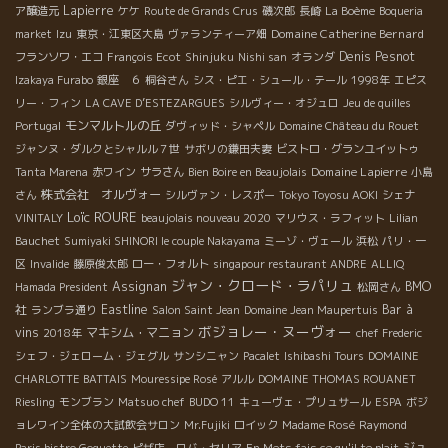
Lapierre
ア醸造元
ケケ
Route de Grands Crus
磯次郎
長崎
La Boème
Boqueria
Domaine Catherine Bernard
market
Izu
東京・江東区大島
ヴァランティーア畑
Denis Pesnot
フランソワ・エコ
François Ecot
Shinjuku
Nishi san
オランダ
Izakaya Furabo
銀座 ６
桐谷さん
シス・ピエ・シュール・テール
1998年
エピス
リー・フィン
LA CAVE D’ESTEZARGUES
シルヴィー・オジュロ
Jeu de quilles
モンマルトルの丘
Portugal
ダヴィッド・シャペル
Domaine Château du Rouet
ジャンヌ・ダルクとシャルル７世
サボリの鎌田夫妻
ビストロ・グランユイットゥ
Domaine Lapierre
Tanta Marena
赤ワイン
サラさん
Bien Boire en Beaujolais
小島
株式会社 オルヴォー
さん
シルヴァン・レスポー
Tokyo Toyosu AOKI
シェナ
Loïc ROURE
VINITALY
beaujolais nouveau 2020
マリウス・ラフィット
Lilian
Bauchet
Sumiyaki SHINORI le couple Nakayama
ミーゾ・ヴェール
浜松
パリ・一
区
Invalide
藤原俊太郎
ロー・フォルト
singapour restaurant ANDRE
ALLIQ
ジャン・クロード・ラパリュ
Assignan
BMO
Hamada President
松岡さん
社
Eastline
Bar à
ランブラ通り
Salon Saint Jean
Domaine Jean Maupertuis
ボジョレー・ヌーヴォー
vins
マキシム・マニョン
2018年
chef Frederic
シェフ・ジェローム・ジェグル
サンシニャン
Pacalet
Ishibashi Tours
DOMAINE
CHARLOTTE BATTAIS
Mouressipe Rosé
アルル
DOMAINE THOMAS ROUANET
Riesling
モンブラン
Matsuo chef
BUDO 11
キューヴェ・プリュサール
ESPA
ボジ
ョレワイン全体の大試飲会サロン
Mr.Fujiki
ロイック
Madame Rosé
Raymond
ジュ
Paris bistro Goguette
ピザ店 ロバ・セリア
En Mets fais ce qu'il te plait