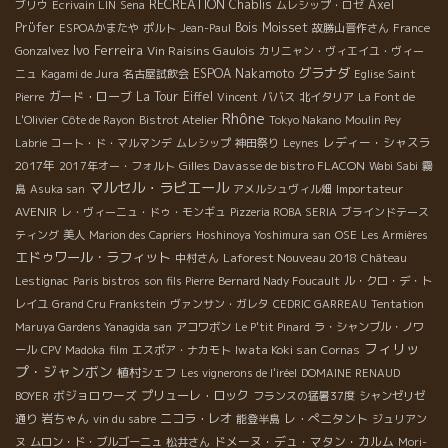
RECREATION
Chablis
Axel
ブリウ
Ecrivain LIN
Sena
ムレシップ・ロゼ
Prϋfer
Bois Moisset
ESPOAかまたや
ポルト
Jean-Paul
故勝山晋作さん
France
Ivo Ferreira
Vin Raisins Gaulois
Gonzalvez
カリニャン・ヴィエイユ・ヴィー
グラナダ
ESPOA Nakamoto
ニュ
Kagami de Jura
名古屋試飲会
Eglise Saint
ガード・ローブ
La Tour Eiffel
Pierre
Vincent
ババス
北イタリア
La Font de
Rhône
L'Olivier
Côte de Rayon
Bistrot Atelier
Tokyo Nakano
Moulin Pey
レディー・シャスラ
Labrie
コート・ド・マルマンデ
ムレシップ
神田祭り
Leynes
2017年
Gilles Davasse de bistro FLACON
2017年オー・フォルト
Wabi Sabi
霧
マルセル・ラピエール
Importateur
島
Asuka san
アメルシュヴィル畑
AVENIR
レ・ヴィーニュ・ドゥ・モンギュ
Pizzeria ROBA SERIA
ブラインドテース
ティング
美人
Marion des Capriers
Hoshinoya Yoshimura san
OSE
Les Armières
エドゥワール・ラフィット
Laforest Nouveau 2018
中村さん
Château
Lestignac
Paris bistros
son fils Pierre
Bernard Nady Foucault
ル・クロ・デ・ト
レイユ
Grand Cru Frankstein
ヴァンサン・ガレタ
CEDRIC GARREAU
Tentation
Maruya Gardens Yanagida san
アコワボン
Le P'tit Pinard
ラ・シャンブル・ノワ
フィリッ
Iwata Koki san
ール
CPV Madoka
film
エスポア・ナカモト
Cornas
プ・ジャンボン
植村シェフ
Les vignerons de l'iréel
DOMAINE RENAUD
ボジョロワーズ
プリューレ・ロック
BOYER
フランスの猛暑37度
シャンゼリゼ
岩ちゃん
ニコラ・レオ
レ・ぺニタント
通り
vin du sabre
能登半島
ジュリアン
ドメーヌ・デュ・マタン・カルム
ヌ
ムロン・ド・ブルゴーニュ
松井さん
Mori-