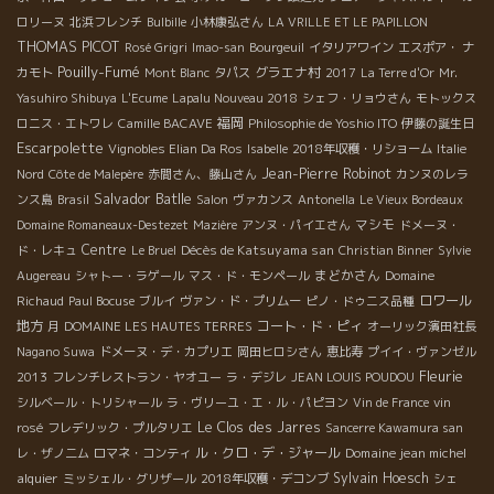
ロリーヌ
北浜フレンチ
Bulbille
小林康弘さん
LA VRILLE ET LE PAPILLON
THOMAS PICOT
Rosé Grigri
Imao-san
Bourgeuil
イタリアワイン
エスポア・ ナ
Pouilly-Fumé
グラエナ村
カモト
Mont Blanc
タパス
2017
La Terre d'Or
Mr.
Yasuhiro Shibuya
L'Ecume
Lapalu Nouveau 2018
シェフ・リョウさん
モトックス
福岡
ロニス・エトワレ
Camille BACAVE
Philosophie de Yoshio ITO
伊藤の誕生日
Escarpolette
Vignobles Elian Da Ros
Isabelle
2018年収穫・リショーム
Italie
Jean-Pierre Robinot
Nord
Côte de Malepère
赤間さん、藤山さん
カンヌのレラ
Salvador Batlle
ンス島
Brasil
Salon
ヴァカンス
Antonella
Le Vieux Bordeaux
マシモ
Domaine Romaneaux-Destezet
Mazière
アンヌ・パイエさん
ドメーヌ・
Centre
Décès de Katsuyama san
ド・レキュ
Le Bruel
Christian Binner
Sylvie
まどかさん
Augereau
シャトー・ラゲール
マス・ド・モンペール
Domaine
ロワール
Richaud
Paul Bocuse
ブルイ
ヴァン・ド・プリムー
ピノ・ドゥニス品種
地方
コート・ド・ピィ
月
DOMAINE LES HAUTES TERRES
オーリック濱田社長
Nagano Suwa
ドメーヌ・デ・カプリエ
岡田ヒロシさん
恵比寿
プイイ・ヴァンゼル
Fleurie
2013
フレンチレストラン・ヤオユー
ラ・デジレ
JEAN LOUIS POUDOU
シルベール・トリシャール
ラ・ヴリーユ・エ・ル・パピヨン
Vin de France
vin
Le Clos des Jarres
rosé
フレデリック・プルタリエ
Sancerre Kawamura san
ル・クロ・デ・ジャール
Domaine jean michel
レ・ザノ二ム
ロマネ・コンティ
alquier
Sylvain Hoesch
ミッシェル・グリザール
2018年収穫・デコンブ
シェ