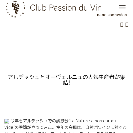
Skip
to
content
アルデッシュとオーヴェルニュの人気生産者が集
結!
今年もアルデッシュでの試飲会’La Nature a horreur du
vide’の季節がやってきた。今年の会場は、自然派ワインに対する