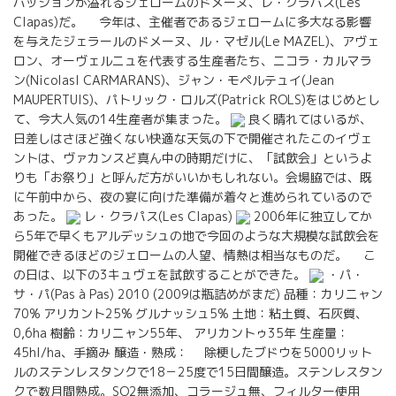
パッションが溢れるジェロームのドメーヌ、レ・クラパス(Les
Clapas)だ。 今年は、主催者であるジェロームに多大なる影響
を与えたジェラールのドメーヌ、ル・マゼル(Le MAZEL)、アヴェ
ロン、オーヴェルニュを代表する生産者たち、ニコラ・カルマラ
ン(NicolasI CARMARANS)、ジャン・モペルテュイ(Jean
MAUPERTUIS)、パトリック・ロルズ(Patrick ROLS)をはじめとし
て、今大人気の14生産者が集まった。
良く晴れてはいるが、
日差しはさほど強くない快適な天気の下で開催されたこのイヴェ
ントは、ヴァカンスど真ん中の時期だけに、「試飲会」というよ
りも「お祭り」と呼んだ方がいいかもしれない。会場脇では、既
に午前中から、夜の宴に向けた準備が着々と進められているので
あった。
レ・クラパス(Les Clapas)
2006年に独立してか
ら5年で早くもアルデッシュの地で今回のような大規模な試飲会を
開催できるほどのジェロームの人望、情熱は相当なものだ。 こ
の日は、以下の3キュヴェを試飲することができた。
・パ・
サ・パ(Pas à Pas) 2010 (2009は瓶詰めがまだ) 品種：カリニャン
70% アリカント25% グルナッシュ5% 土地：粘土質、石灰質、
0,6ha 樹齢：カリニャン55年、 アリカントゥ35年 生産量：
45hl/ha、手摘み 醸造・熟成： 除梗したブドウを5000リット
ルのステンレスタンクで18－25度で15日間醸造。ステンレスタン
クで数月間熟成。SO2無添加、コラージュ無、フィルター使用