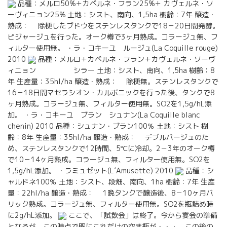
品種：メルロ50%＋カベルネ・フラン25%＋ カヴェルネ・ソ
ーヴィニョン25% 土地：シスト、南向、1,5ha 樹齢：7年 醸造・
熟成： 除梗したブドウをステンレスタンクで18－20日間発酵。
ピジャージュを行った。オーク樽で3ヶ月熟成。コラージュ無、フ
ィルター使用無。 ・ラ・コキーユ ルージュ(La Coquille rouge)
2010
品種：メルロ＋カベルネ・フラン＋カヴェルネ・ソーヴ
ィニョン シラー 土地：シスト、南向、1,5ha 樹齢：8
年 生産量：35hl/ha 醸造・熟成： 除梗無。ステンレスタンクで
16－18日間マセラシオン・カルボニックを行った後、タンクで8
ヶ月熟成。コラージュ無、フィルター使用無。SO2を1,5g/hL添
加。 ・ラ・コキーユ ブラン シュナン(La Coquille blanc
chenin) 2010 品種：シュナン・ブラン100％ 土地：シスト 樹
齢：8年 生産量：35hl/ha 醸造・熟成： デブルバージュのた
め、ステンレスタンクで12時間、5℃に冷却。2－3年のオーク樽
で10－14ヶ月熟成。コラージュ無、フィルター使用無。SO2を
1,5g/hL添加。 ・ラミュゼット(L’Amusette) 2010
品種：シ
ャルドネ100％ 土地：シスト、段畑、南向、1ha 樹齢：7年 生産
量：22hl/ha 醸造・熟成： 1晩タンクで醸造後、8－10ヶ月バ
リック熟成。コラージュ無、フィルター使用無。SO2を瓶詰め時
に2g/hL添加。
ここで、「試飲会」は終了。今から宴会の準備
となるが、この時点で既にこれだけの空き瓶が・・・。この後の