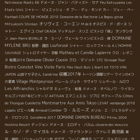
Roots 66
Patrimoine
ドメーヌ・ジャン・バティスト・セナ
Feu Katsuyama
Les
Etats-Unis
シャトー・ピュエッシュ・オ
ブー・デュ・モンド
カー・ジェー・ベー
Football COUPE DE MONDE 2018
Domaine de la Rectorie
La Begou
ginza
オリヴィエ・コーエン
シ
Mitsukoshi Shinkan
M de B
オスピス・ド・ボーヌ
ャトー・エグイユ
Chef OKADA
マッチルド・スリエ
ビストロ「俊」
タンタシオ
DOMAINE
ン
Jean-Pierre BISPALIE
ラ・ミーゾ・ヴェール
ワインビストロ・俊
MYLENE BRU
Louforosé
長野・諏訪
シャトー・ロックフォール
A L’HOMME
Mathieu et Camille Lapierre
SAUVAGE
シュトロマイヤー
京都
クロ・レオニ
Domaine Olivier Cousin
クロ・マソット
STC Groupe Tour
ヌ
桜島2016
Bistro Coinstot Vino
Visite Paris
Mas Haut Buis
L'écart lot 1016
VINI
収穫2017年
Sandrine
JAPON
山田マサ子さん
トーハン酒販ツアー
ワインの4つ
Village Montpeyroux
の要素
ベレール
ジュラ・サヴォワ
リュペール・ルロワ
Les Affranchis
シャルドネ
キューヴェ・桜島
ドメーヌ・オベルノワ・ウイヨン
モルゴン1997年ビンテージ
ARTISAN
エマニュエル・ジブロ
オクトーブル
Côtes
Montmartre
Aux Amis Tokyo
de Thongue
Cueillette
LEVAT
vendange 2018
ラ・ルミーズ
Lapalu
ピエール橋
Arnaud Combier
メリル・エ・ジェラルディン
DOMAINE DAMIEN BUREAU
ヌ・クロワジエ
Sorcellerie 2017
Pitrou 2004
Hoshino Resort
ディジョン
ドメーヌ・エロディ・バルム
closerie des moussis
ル・カゾ・デ・マイヨル
鹿児島
ドメーヌ・ヴァランタン・ヴァレス
東
京・神田・リショームワイン会
ボデガ・コーゾン醸造元
シニア・ジャズバンド・カ