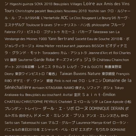
Loire
ン
aux Amis des Vins
Higashi guinza SOYA
2018 Beaujolais Villages
Tours
Chiristophe pacalet Beaujolais Nouveau 2018
Yoshiki san
クロ・ルジャー
AOC
ル・ル・ブール1996年
L'Herbefolle
Le Clos Rougeard Le Bourg 96
カーヴ・
フルーリ
エステザルグ
Toulouse
9 caves
ジャーナリスト・ハン氏
philosophie
Fabrice
パリ・ビストロ・ゴグットゥ
カミーユ・バカーブ
Takezawa san
La
Yann Bertrand
Vendange des Moines 1988
Societé Eau de Souche
2018年・ボ
restaurant japonais BISSOH
ビオディナミ
ジョレヴィラージュ
Alma Mater
ラ・グランド・モット
Torocadero
カム・アシュトラ
Jeanne d'Arc et Roi Charles
ジュラ
Garde Robe
VII
藤原
Sauterne
チーズフォンデュ
Château Chainchon
デート
2018年収穫・レオニス
タカムラ
レルヴ・フォル
GUCITE
無農薬野菜
Taiwan Buvons Nature
Diony
東京ワインビストロ「葡呑」
東京銀座
François
Domaine de la
RIBO
オザミ・デ・ヴァン 銀座
Pink is not red
クロ・レオニン
Sénèchalière
écrivain KITAGAWA-NAWO
俊さん
ソフィア・ボシェ
Tokyo
Ｓａｉｎｔ-Emilion
Arakawa-ku
Beaujolais au couchant
Avital
金沢
CHATEAU CHRISTOPHE PEYRUS
Chatelet
エイロール
リタ
La Cave Apicole
小松
ローヌ
ダール・エ・リボ
DOMINIQUE DERAIN
ブレンダン・トレイシー
ポ
ドメーヌ・ミレンヌ・ブリュ
ルトガル
田中さん
アンヌ・エレンヌさん
BMO
Takenouchi san
Saito san
マルゴ・グループ
Laurence Manya-Krief
ローラン・
バニョルの来日2018年
エシャッペ・ベル・ロゼ
エスポア・もりたか
DOMAINE