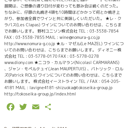
展開は、ご想像の通り日付が変わっても飲み会は続くのだった。
ちなみに、仔豚の丸焼き4頭も10時間ほどかかって何とか焼き上
がり、参加者全員でワインと共に美味しくいただいた。 ★レ・ク
ラパス(Les Clapas) ワインについてのお問い合わせは、こちらま
でお願いします。 野村ユニソン株式会社 TEL : 03-3538-7854
FAX : 03-3538-7855 MAIL : wine@nomura-g.co.jp
http://www.nomura-g.co.jp ★ル・マゼル(Le MAZEL) ワインにつ
いてのお問い合わせは、こちらまでお願いします。 ディオニー株
式会社 TEL : 03-5778-0170 FAX : 03-5778-0278
www.diony.com ★ニコラ・カルマラン(NicolasI CARMARANS)
、ジャン・モペルテュイ(Jean MAUPERTUIS) 、パトリック・ロル
ズ(Patrick ROLS) ワインについてのお問い合わせは、こちらまで
お願いします。 株式会社イーストライン TEL / FAX：054-205-
4181 MAIL : lavigne4181-shizuoka@tokoseika-group.jp
http://tokoseika-group.jp/index.html
F
T
E
P
a
w
m
a
c
i
a
r