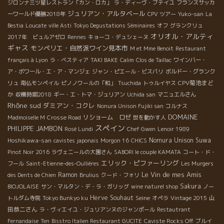
ジロンナ三ツ星レストラン「カン・ロカ」
ラ・ディーヴ・ブテイユ
フランスサッカ
ジュリアン・アルタベール
ーワールド優勝2018年
CPV ツアー
Yuko-san
La
Bestia
Loucate
ville Asti
Tokyo Degustations Séminaires
オフ
グランクリュ
オリオル・アルティ
2017年 ビュルアゼロ
Rennes
キョーコ・デュシェーヌ
ギャス
モンペリエ・自然派ワイン見本市
M et Mme Benoit
Restaurant
français à Lyon
ラ・ベスティア
TAKI BAKE
Calim
Clos de Taillac
ワインバー・
ア・ボワール・エ・ア・マンジェ
ジャン・ピエール・ビスパリ
ボルドー・グランク
CPV菊池まど
リュ
南仏モンペイル
ピノノワールの「和」
Tsuchida
トゥルイヤス
か
収穫時期2018
ギー・エ・トマ・ジュリアン
Uchida san
マニュエルさん
Rhône sud
ダミアン・コクレ
Nonura Unison Fujiki san
コルナス
DOMAINE
リショーム ロゼ
Madmoiselle M
Crosse Road
世を動かす人
スペイン
PHILIPPE JAMBON
Rosé Lundi
Chef Gwen
Lenoir 1989
Hoshikawa-san
Nomura Unison Suwa
cavistes japonais
Morgon 16
CHICS
Pinot Noir 2016
ラヴェニールの大園さん
SABORI le couple KAMATA
コート・ド・
エリック・ピファーリング
フール
Saint-Etienne-des-Oullières
Les Murgers
Le Vin de mes Amis
Ramon
des Dents de Chien
Brulius
クード・フォリ
Sakura
BIOJOLAISE
サン・マルタン・デ・ラ・ガリッグ
wine naturel shop
ノー
Herve Souhaut
Seine
山
トルダム寺院
Tokyo Bunkyo ku
オペラ
Vintage 2015
田恭二さん
ラ・ヴィエイユ・ジュリアンヌのジャンポール
Restautrant
Fernandaise
Ten
Bisstro Italien Restaurant GUCITE
Caviste Rocks Off
ブルイ