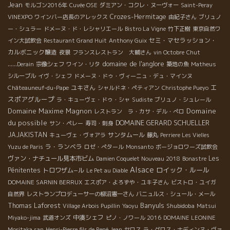
Jean
モルゴン2016年
Cuvée OSE
ダミアン・コクレ・ヌーヴォー
Saint-Peray
Crozes-Hermitage
VINEXPO
ワインバー店長のアレックス
由紀子さん
ブリュノ
ー・シュラー
ドメーヌ・ド・レシャリエール
Bistro La Vigne
竹下正樹
東京自然ワ
セミ・マセラッション・
イン大試飲会
Restaurant Grand Huit
Anthony Guix
カルボニック醸造
夜景
フランスレストラン 大輔さん
vin Octobre
Chut
domaine de l'anglore
......Derain
宗像シェフ
ワイン・リタ
築地の魚
Matheus
シルーブル
イヴ・シェフ
ドメーヌ・ドゥ・ヴィーニュ・デュ・マインヌ
エ
ユキさん
Châteauneuf-du-Pape
シャルドネ・ペティアン
Christophe Pueyo
スポアグループ
ラ・キューヴェ・ドゥ・シャ
Sudiste
ブリュノ・シュレール
Domaine Maxime Magnon
Domaine
レストラン ラ・カサ・デル・ぺロ
du possible
DOMAINE GERARD SCHUELLER
サン・ペレー
寿司・刺身
JAJAKISTAN
サンタムール
キューヴェ・ヴォアラ
藤丸
Perriere Les Vielles
ラ・ランベラ
Yuzu de Paris
ロゼ・ぺタール
Monsanto
ボージョロワーズ試飲会
ヴァン・ナチュール見本市ビム
Les
Damien Coquelet Nouveau 2018
Bonastre
Alsace
ロイック・ルール
Pénitentes
トロワザム−ル
Le Pet au Diable
DOMAINE SARNIN BERRUX
エスポア・よろずや・ユキ子さん
ビストロ・ユイガ
自然界
レストランプロデューサーの柳沼憲一さん
バニュルス・シュール・メール
Banyuls
Thomas Laforest
Shubidoba
Village Arbois Pupillin
Yaoyu
Matsui
中湊シェフ
Miyako-jima
武道オンズ
ピノ・ノワール 2016
DOMAINE LEONINE
Moritaka san
Henri-Pierre fils de René Jean
セロス
ラ・グロス・ナディンヌ・ヴァ