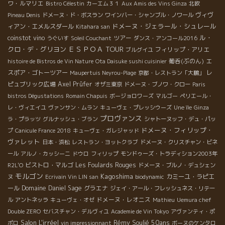
ワ・ルマリエ
Bistro Célestin
カーエム３１
Aux Amis des Vins Ginza
北欧
ヴィヴ
Pineau Denis
ドメーヌ・ド・ボスラン
ワインバー・シャンブル・ノワール
ドメーヌ・ジェラール・シュレール
ィアン・エメルスダール
Kitahara san
ル・
coinstot vino
ツアー
うぐいす
Soleil Couchant
ダンス・アンコール2016
ＥＳＰＯＡ TOUR
クロ・デ・グリヨン
フィリップ・アリエ
ブルグイユ
葡呑(ぶのん)
エ
histoire de Bistros de Vin Nature
Ota Daisuke sushi cuisinier
スポア・ゴトーツアー
レ
Maupertuis Neyrou-Plage
京都・レストラン「大鵬」
ピュブリック広場
Axel Prüfer
オザミ東京
ドメーヌ・ブノワ・クロー
Paris
bistros Dégustations
Romain Chapuis
ボージョロワーズ
マルゴー
ペリエール・
レ・ヴィエイユ
ヴァンサン・ムラン
キューヴェ・プレッシウーズ
Une île
Ginza
プロヴァンス
ラ・プラッツ
グルナッシュ・ブラン
シャトーヌッフ・デュ・パッ
ドメーヌ・フィリップ・
プ
Canicule France 2018
キューヴェ・ガレジャッド
ヴァレット
日本・浜松
レストラン・ヨットクラブ
ドメーヌ・クリスチャン・ビネ
ール
アルノ・カッシーニ
ドウロ
フィリップ
モンドゥーズ・トラディション2003年
ビストロ・マルゴ
Les Foulards Rouges
R2L'O
ドメーヌ・ブルノ・デュシェン
モルゴン
Kagoshima
カミーユ・ラピエ
ヌ
Ecrivain Vin LIN san
biodynamic
ール
Domaine Daniel Sage
グラエナ
ジェイ・アール・フレッシュネス・リテー
ドメーヌ・レオニス
ル
アントネッラ
キューヴェ・オゼ
Mathieu
Uemura chef
Double ZERO
セバスチャン・デルヴィユ
Academie de Vin Tokyo
アヴァンティ・ポ
Salon L'irréel
Rémy Soulié 50ans
ポロ
vin impressionnant
ボーヌのケンタロ