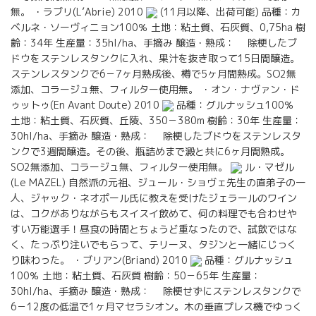
無。 ・ラブリ(L’Abrie) 2010
(11月以降、出荷可能) 品種：カ
ベルネ・ソーヴィニョン100％ 土地：粘土質、石灰質、0,75ha 樹
齢：34年 生産量：35hl/ha、手摘み 醸造・熟成： 除梗したブ
ドウをステンレスタンクに入れ、果汁を抜き取って15日間醸造。
ステンレスタンクで6－7ヶ月熟成後、樽で5ヶ月間熟成。SO2無
添加、コラージュ無、フィルター使用無。 ・オン・ナヴァン・ド
ゥットゥ(En Avant Doute) 2010
品種：グルナッシュ100％
土地：粘土質、石灰質、丘陵、350－380m 樹齢：30年 生産量：
30hl/ha、手摘み 醸造・熟成： 除梗したブドウをステンレスタ
ンクで3週間醸造。その後、瓶詰めまで澱と共に6ヶ月間熟成。
SO2無添加、コラージュ無、フィルター使用無。
ル・マゼル
(Le MAZEL) 自然派の元祖、ジュール・ショヴェ先生の直弟子の一
人、ジャック・ネオポール氏に教えを受けたジェラールのワイン
は、コクがありながらもスイスイ飲めて、何の料理でも合わせや
すい万能選手！昼食の時間とちょうど重なったので、試飲ではな
く、たっぷり注いでもらって、テリーヌ、タジンと一緒にじっく
り味わった。 ・ブリアン(Briand) 2010
品種：グルナッシュ
100％ 土地：粘土質、石灰質 樹齢：50－65年 生産量：
30hl/ha、手摘み 醸造・熟成： 除梗せずにステンレスタンクで
6－12度の低温で1ヶ月マセラシオン。木の垂直プレス機でゆっく