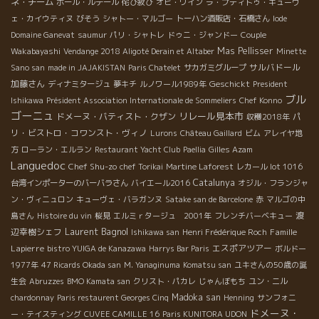
ネ・チーム
ポール・ルデール
侘び寂び
オビ・ワイン
ラ・プティトゥ・キューヴ
ェ・カイウティヌ
びそう
シャトー・マルゴー
トーハン酒販店・石橋さん
Iode
Domaine Ganevat
saumur
パリ・シャトレ
ドゥニ・ジャンドー
Couple
Mas Pellisser
Wakabayashi
Vendange 2018 Aligoté Derain et Altaber
Minette
サルバドール
Sano san
made in JAJAKISTAN
Paris Chatelet
サカガミグループ
加藤さん
Geschickt
ディナミタージュ
夢キチ
ルノワール1989年
President
ブル
Ishikawa
Président Association Internationale de Sommeliers
Chef Konno
ゴーニュ
リレール見本市
ドメーヌ・バティスト・クザン
パ
収穫2018年
リ・ビストロ・コワンスト・ヴィノ
Lurons
Château Gaillard
ビム
アレイヤ地
方
ローラン・エルラン
Restaurant Yacht Club
Paellia
Gilles Azam
Languedoc
Chef Shu-zo
chef Torikai
Martine Laforest
レカール lot 1016
Catalunya
台湾インポーターのバーバラさん
バイエール2016
オジル・フランジャ
ン・ヴィニュロン
キューヴェ・バラガンヌ
Satake san de Barcelone
赤
マルゴの中
渡
島さん
Histoire du vin
桜見
エルミｒタージュ 2001年
フレンチバーベキュー
Laurent Bagnol
辺幸樹シェフ
Famille
Ishikawa san
Henri Frédérique Roch
Lapierre
エスポアツアー
bistro YUIGA de Kanazawa
Harrys Bar Paris
ボルドー
1977年
47 Ricards Okada san
M. Yanaginuma
Komatsu san
ユキさんの50歳の誕
生会
Abruzzes
BMO Kamata san
クリスト・パカレ
じゃんぼもち
ユン・ニル
Madoka san
chardonnay
Paris restaurent Georges Cinq
Henning
サンフォニ
ドメーヌ・
ー・テイスティング
CUVEE CAMILLE 16
Paris KUNITORA UDON