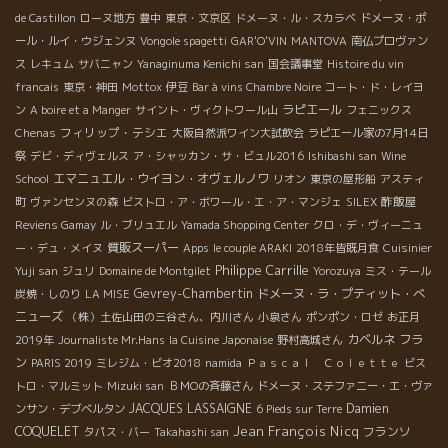
de Castillon
ローヌ地方
豊中
東京・文京区
ドメーヌ・ル・スカラベ
ドメーヌ・ポ
ール・ルイ・ウジェンヌ
Vongole spagetti
GAR'O'VIN
MANTOVA
南仏プロヴァン
ス
レキュム
サバニャン
Yanaginuma Kenichi san
国会議事堂
Histoire du vin
francais
東京・神田
Mottox
伊豆
Bar à vins Chambre Noire
コート・ド・レイヨ
ラピエール
ン
A boire et a Manger
サイント・ヴィクトワール山
フェニックス
フィリップ・テシエ
Chenas
大阪自然派ワイン大試飲会
ラピエール家の7月14日
祭
デビ・ディヴェルス
ア・シャッカン・サ・ビュル2016
Ishibashi san
Wine
エマニュエル・ウイヨン・オヴェルノワ
School
リオン
東京の屋形船
アスティ
酢飯屋
町
ヴァンセンヌの森
ビストロ・ア・ボワール・エ・ア・マンジェ
SILEX
Reviens Gamay
ル・ブリュエル
Yamada Shopping Center
クロ・デ・ヴィーニュ
質販スーパー
ー・デュ・メイヌ
Apps
le couple ARAKI
2018年皆既月食
Cuisinier
Philippe Carrille
Yuji san
ジュリ
Domaine de Montgilet
Yorozuya
ミス・テール
Gevrey-Chambertin
ドメーヌ・ラ・プティット・べ
炭焼・しのり
LA MISE
ニューズ
（株）土佐山田の三谷さん、内川さん
小泉さん
ポンポン・ロゼ
お正月
カベルネ フラ
2019年
Journaliste Mr.Hans
la Cuisine Japonaise
野村高城さん
ン
PARIS 2019
ミレジム・ビオ2018
namida
Ｐａｓｃａｌ Ｃｏｌｅｔｔｅ
ビス
トロ・マルミット
Mizuki san
ＢＭОの斉藤さん
ドメーヌ・ステファニー・エ・ヴァ
JACQUES LASSAIGNE
Damien
ンサン・デブベルタン
6 Pieds sur Terre
Jean François Nicq
COQUELET
フランソ
タパス・バー
Takahashi san