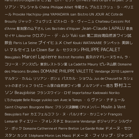
リアン・マレシャル
Chéna
Philippe Alliet
今尾さん
プルミエクリュ・ラ・ペリエ
ール
Provoke
Hachijou-jima YAMADAYA san
Bistro UN JOUR
AC Cote de
Brouilly
ジャック・フェヴリエ
ビストロ・ラ・ヴィーニュ
Chateau Cassini
Pot
Jean-Claude LAPALU
d'Anne
彫刻家の山下さん
Les Bastides d'Alquier
奈良
クロズリー・デ・ムシ
Yuki san
第二回台湾自然派ワイン試
セイヤ
Libourne
プイイヒュメ
飲会
Chef Kouki WATANABE
美味し
Paris La Seine
タンペット
PHILIPPE PACALET
マルセイユ
い
Le Clown Bar
ル・セクスタン
Marcel Lapierre
Beaujplais
Bistrot Parcelles
長女のマドレーヌちゃん
ラ・
コリーヌ・アンスピレ
東京レストラン業
La Cadette
Maury
ピレネ山脈
Domaine
DOMAINE PHILIPPE VALETTE
des Maisons Brulées
Vendange 2018 Lapierre
マルタン・カルム
リリアン・ボシェ
パスカル・ショワム
Jus de Chausette
カシェ
野村ユニ
ットのまさシェフ
ラピエール家の自然派ワイン祭
ノルマンディー地方
ソン
Beaujoloise
フランスワイン・ロゼ
Importateur Kadowaki Noriko
ヴァン・ナチュール
L'Echappée Belle Rouge
yukiko san
Avec le Temps
・ G
Moulin à Vent
Saint Chignan
Bourgone Blanc
フランス決勝戦
CPVメンバー
Beaujolais Fair
カエフェルコフ
シ・ヌ・パルリオン・カリニャン
François
ティエリー・フォレスチエ
Lemarié
Brasserie Vendange
ボジャリアン
シルヴァ
ドメーヌ・セク
ン・ボック
Domaine Catherine et Pierre Breton
Le Garde Robe
ドメーヌ・フィリップ・ジャンボ
スタン
カンヌ
Stéphane Morin
Les Maoù