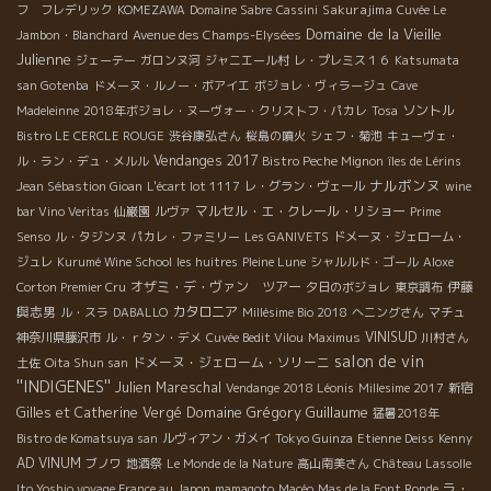
Sakurajima
フ フレデリック
KOMEZAWA
Domaine Sabre
Cassini
Cuvée Le
Domaine de la Vieille
Jambon・Blanchard
Avenue des Champs-Elysées
Julienne
ジェーテー
ガロンヌ河
ジャニエール村
レ・プレミス１６
Katsumata
san Gotenba
ドメーヌ・ルノー・ボアイエ
ボジョレ・ヴィラージュ
Cave
ソントル
Madeleinne
2018年ボジョレ・ヌーヴォー・クリストフ・パカレ
Tosa
Bistro LE CERCLE ROUGE
渋谷康弘さん
桜島の噴火
シェフ・菊池
キューヴェ・
Vendanges 2017
ル・ラン・デュ・メルル
Bistro Peche Mignon
îles de Lérins
ナルボンヌ
Jean Sébastion Gioan
L'écart lot 1117
レ・グラン・ヴェール
wine
マルセル・エ・クレール・リショー
bar Vino Veritas
仙巌園
ルヴァ
Prime
Senso
ル・タジンヌ
パカレ・ファミリー
Les GANIVETS
ドメーヌ・ジェローム・
ジュレ
Kurumé Wine School
les huitres
Pleine Lune
シャルルド・ゴール
Aloxe
オザミ・デ・ヴァン ツアー
伊藤
Corton Premier Cru
夕日のボジョレ
東京調布
與志男
カタロニア
ル・スラ
DABALLO
Millésime Bio 2018
へニングさん
マチュ
VINISUD
神奈川県藤沢市
ル・ｒタン・デメ
Cuvée Bedit Vilou
Maximus
川村さん
salon de vin
ドメーヌ・ジェローム・ソリーニ
土佐
Oita Shun san
''INDIGENES''
Julien Mareschal
Vendange 2018 Léonis
Millesime 2017
新宿
Domaine Grégory Guillaume
Gilles et Catherine Vergé
猛暑2018年
Bistro de Komatsuya san
ルヴィアン・ガメイ
Tokyo Guinza
Etienne Deiss
Kenny
AD VINUM
ブノワ
地酒祭
Le Monde de la Nature
高山南美さん
Château Lassolle
ラ・
Ito Yoshio voyage France au Japon
mamagoto
Macéo
Mas de la Font Ronde