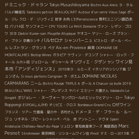
ドミニック・ドゥラン
Tokyo Musashikoyama
Bistro Aux Amis
ラ・タル
バルド醸造元
Tadokoro patron
BEAUJOL'ART
Autour d'un verre
Vieux Sage
ポー
野村ユニソン諏訪本
ル・ジレ
クロ・デ・ゾリヴィエ
哲学
お肉
L'Effervescence
社
サンフォニー
パリ14区
CPV TOURS
Le Petit Domaine
ヴァン・レザン・ゴロ
ヨヨ
ワ
Daikin Kume-san
Poupille Atypique
ヤオユー
マリー・ローズ
ブラン・
バルセロナ
シャンパーニュ
ド・ブラン
京橋ランチ
ビストロ・ポール・ベー
レストラン・グラン８
Aix-en-Provence
麻美
ル
ペグ
DOMAINE DE
MONTCALMES
Biotop Wines
ガラピア
ケヴィン・デコンブ
シャトー・ロック・フ
ワイン見
オリヴィエ・クザン
ォール
ルカト街
ジェローム・ギシャール
サン
本市「アンディジェンヌ」
ジ
2018年ラ・ルミーズ
イタリアのシシリア島
DOMAINE NICOLAS
ュンさん
Si nous parlions Carignan
ラ・ボエム
CARMARANS
ニーム
Bistro Poulpe
TRIPLE A
ポール
A Chacun sa bulle 2016
BEAUJ'ALL'WINS
シャトー・プレザンス
ヤバイ
エミリー
大園さん
Iidabashi Le
ボジョレー ・ヌーヴォー
Tokyo
Ginglet
ラングロールのエリックとマリー・ロー
Roppongi
ロゼワイン
ESPOAしんかわ
オリビエ・クロス
Bordeaux Grand Cru
ドメーヌ・デ・フラール・ルー
フランス・ツアー
竹富島・星のや・吉村さん
ジュ
リオネル・ゴビー
レシャッペ・ベル 赤
アントニー・テヴネ
Spain
Marc
Andalucia
Château-Neuf-du-Pape
リュロン
愛知県渥美フーズ
萬屋酒店
Pesnot
Strohmeier
東京神田・リショームワイン会
Pinot
マス・ロー2013年
ア