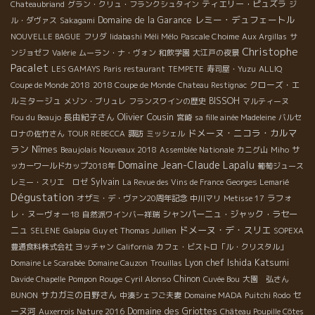
ティエリー・ピュズラ
Chateaubriand
グラン・クリュ・フランクシュタイン
ジ
レミー・デュフェートル
Domaine de la Garance
ル・ダヴァス
Sakagami
NOUVELLE BAGUE
フリダ
Iidabashi Méli Mélo
Pascale Choime
Aux Argillas
サ
Christophe
ンジョゼフ
Valérie
ムーラン・ナ・ヴォン
和飲学園
大江戸の夜景
Pacalet
LES GAMAYS
Paris restaurant
TEMPETE
寿司屋・Yuzu
ALLIQ
クローズ・エ
Coupe de Monde 2018
2018 Coupe de Monde
Chateau Restignac
ルミタージュ
BISSOH
メゾン・ブリュレ
フランスワインの歴史
マルティーヌ
Olivier Cousin
長由紀子さん
Fou du Beaujo
宮崎
sa fille ainée Madeleine
バルセ
ドメーヌ・ニコラ・カルマ
ロナの佐竹さん
TOUR REBECCA
諏訪
ミッシェル
ラン
Nîmes
Beaujolais Nouveaux 2018
Assemblée Nationale
カニグ山
Miho
サ
Domaine Jean-Claude Lapalu
ッカーワールドカップ2018年
葡萄ジュース
Sylvain
レミー・スリエ ロゼ
La Revue des Vins de France
Georges Lemarié
Dégustation
ラフォ
オザミ・デ・ヴァン20周年記念
中川マリ
Metisse 17
レ・ヌーヴォー18
シャンパーニュ・ジャック・ラセー
自然派ワインバー祥瑞
ドメーヌ・デ・スリエ
ニュ
SELENE
Galapia
Guy et Thomas Jullien
SOPEXA
豊通食料株式会社
ヨッチャン
California
カフェ・ビストロ「ル・クリスタル」
Lyon chef Ishida Katsumi
Domaine Le Scarabée
Domaine Cauzon
Trouillas
Pompon Rouge
Chinon
Davide Chapelle
Cyril Alonso
Cuvée Bou
大園 弘さん
サカガミの日野さん
セ
BUNON
中湊シェフご夫妻
Domaine MADA
Puitchi Rodo
ーヌ河
Domaine des Griottes
Auxerrois Nature 2016
Château Poupille Côtes