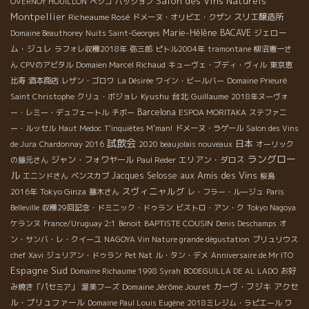
Salon des Vins Naturels
OVERNOY HOUILLON
ペシコ
パッション
Montpellier
Richeaume Rosé
スリエ醸造所
ドメーヌ・オリビエ・クザン
Marie-Hélène BACAVE
ジェロー
Domaine Beauthorey
Nuits Saint-Georges
ム・ジュレ
ラフォレ収穫2018年
弥三郎
ピトル2004年
tramontane
柳沼憲一さ
ん
CPVのアビタル
Domaien Marcel Richaud
キューヴェ・ブディ・ヴィル
東京恵
比寿
酒本商店
レザン・ゴロワ
La Désirée
ワイン・ビールバー
Domaine Prieuré
Kyushu
台北
Guillaume
Saint Christophe
クリュ・ボジョレ
2018年ヌーヴォ
Barcelona
ー・レミー・デュフェートル
チボー
ESPOA MORITAKA
ステファニ
ー・ルッセル
Haut Medoc
T'inquiètes M'man!
ドメーヌ・ラゲール
Salon des Vins
試飲会
日本
de Jura
Chardonnay 2016
2020 beaujolais nouveaux
オーリック
ラングロー
ジャン・フォワヤール
エリアン・ダロス
の藤元さん
Paul Reder
ル
aux Amis des Vins
Jacques Selosse
エニンドさん
ベンスカブ
桜島
スヴィニャルグ
Tokyo Ginza
2016年
藤木さん
レ・フラー・ルージュ
Paris
Belleville
収穫29回記念・ドミニック・ドゥラン
ビストロ・アン・ク
Tokyo Nagoya
BAPTISTE COUSIN
ケランヌ
France/Uruguay 2:1
Benoit
Denis Deschamps
オ
ン・サンバ・レ・クイーユ
NAGOYA Vin Nature grande dégustation
ブリュリウス
chef Xavi
ジュリアン・ドゥラン
Pet Nat
ル・タン・デメ
Anniversaire de Mr ITO
Espagne Sud
Domaine Richaume 1998 Syrah
BODEGUILLA DE AL LADO
お好
Domaine Jérôme Jouret
カーヴ・フジキ
アクセ
み焼き「パセミア」
渥美フーズ
ル・プリュファール
Domaine Paul Louis Eugène
2018ミレジム・ラピエール
ワ