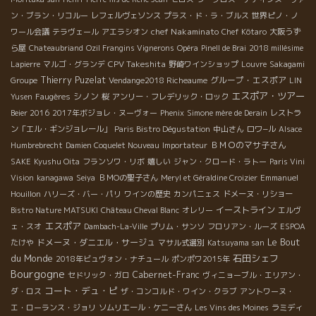
ン・ブラン・リコルー
レフェルヴェソンス
プラス・ド・ラ・ブルス
世界ピノ・ノ
chef Nakaminato
ワール会議
テラヴェール
アエラシオン
Chef Kôtaro
大阪うず
ら屋
Chateaubriand
Ozil Frangins Vignerons
Opéra
Pinell de Brai
2018 millésime
CPV Takeshita
Lapierre
マルゴ・グランデ
野崎ワインショップ
Louvre
Sakagami
Thierry Puzelat
グループ・エスポア
Groupe
Vendange2018 Richeaume
LIN
エスポア・ツアー
シノン
Yusen
Faugères
桜
アンリー・フレデリック・ロック
Beier 2016
2017年ボジョレ・ヌーヴォー
Phenix
Simone mère de Derain
レストラ
ン「エル・ギンジョレール」
Paris Bistro Dégustation
中山さん
ロワ−ル
Alsace
ＢＭＯのマサ子さん
Humbrebrecht
Damien Coquelet Nouveau
Importateur
SAKE
Kyushu Oita
フランソワ・リボ
嬉しい
ジャン・クロード・ラトー
Paris Vini
Vision
kanagawa
Seiya
ＢＭОの聖子さん
Meryl et Géraldine Croizier
Emmanuel
Houillon
ハリーズ・バー・パリ
ワインの歴史
カンパニェス
ドメーヌ・リショー
イーストライン
Bistro Nature MATSUKI
Château Cheval Blanc
オレリー
エルヴ
エスポア
ェ・スオ
Dambach-La-Ville
プリム・サンソ
フロリアン・ルーズ
ESPOA
Le Bout
ドメーヌ・ダニエル・サージュ
たけや
マサル式選別
Katsuyama san
du Monde
石田シェフ
2018年ビュヴォン・ナチュール
ポンポワ2015年
Bourgogne
Cabernet-Franc
セドリック・ガロ
ヴィニョーブル・エリアン・
コート・デュ・ピ
ダ・ロス
ザ・コンコルド・ワイン・クラブ
アントワーヌ・
エ・ローランス・ジョリ
ソムリエール・ケニーさん
Les Vins des Moines
ラミディ