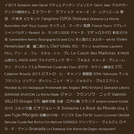
イ2013
Domaine Jean David
マチュとマリオン
ジュリエナ
Saint Jean
マルヤガー
エドワード・ラフィット
東
デンズの柳田さん
ドメーヌ・ド・レグリエール
l'anglore
京・六本木
ESPOA Shinkawa
ピエモンテ
Domaine La Roche
和食
Buissière
chef Youji Suzuki
オリヴィエ・クーザン
France Tours
ジブレイ・
シャンベルタン
Pavelot
ル・カンボン2008
ドメーヌ・マダ
トロカデロ
新年2019
Bourgogne Grand Cru
Vivien
年
Sommelière Kenny
天と地のエネルギー
white
Hemelsdael
Chef Ishida
鏡 健二郎さん
ガロ・ヴァン
Anathème
Laurent
Le Casot des Mailloles
FELL
アン・メ・フェ・スキル・トゥ・プレ
ＢＭОの
オー・フォルト
山田さん
MATA HARI
ヴォドピヴェック
ドメーヌ・プリューレ・
La Remise
STC
サン・クリストフ
Cuvee des Fous
ボデガ・カウゾン醸造元
ビストロ・レ・キャノン
Cabanon
Brouilly 2013
東銀座 SOYA
Yokosuka
ヴィル
フランシュ
リリアン・ボッシュ
ニュイ・サン・ジョルジュ・プルミエクリュ
Domaine Léonis
Mondial du Vin biologique
Promenade des Anglais
BMO Kiritani]
ジャン・フランソワ・ニック
Valentin
DOMAINE RIVATON
La Petite Pépée
VALLES
Groupe STC
フランス
輪飲学園
水道・江戸川橋
eclipse lunaire totale
ビオジョレーヌ
Domaine Le Bout du Monde
コルシカ島
Ｃ
2018
QV.g
Morgon
ave Fujiki
Eau Forte
収穫2018年・アリゴテ
Sushi Cuisinier OKADA
Daisuke
Cuvée Red
Bistro Vin Nature SHONZUI
ジャンマリー・ヴェルジェ
ロペ
Granada
ラ・デ・ヴァン
Le Chameua Ivre
Konno de Organ
restaurent