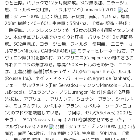
りと圧搾。バリックで12ヶ月間熟成。SO2無添加、コラージュ
無、フィルター使用無。 ・ラルマンド(Larmande) 2010
品
種：シラー100％ 土地：粘土質、石灰質、南向、1,35ha、標高
260m 樹齢：40－60年 生産量：33hl/ha、手摘み 醸造・熟成：
除梗無。ステンレスタンクで6－12度の低温で4週間マセラシオ
ン。木の垂直プレス機でゆっくりと圧搾。バリックで10ヶ月間熟
成。SO2無添加、コラージュ無、フィルター使用無。 ニコラ・カ
ルマラン(Nicolas CARMARANS)
ミディ－ピレーネー地方、ア
ヴェロン県(12)北部の村、カンプリエス(Campouriez)村のさらに
外れにニコラの畑はある。標高450メートルのその畑で、ニコラ
は、土着品種5品種[ポルテュゲ・ブル(Portugais Bleu)、ルスル
(Roussellou)、ネグレ・ドゥ・バニャール(Négret de Banhars)、
フェー・サルヴァドゥ(Fer Servadou＝マンソワMansois＝ブロコ
ルBrocol)、ジュランソン・ノワ(Jurançon Noir)]を含む12品種
(他には、アブリュー、アリカンテ、シュナン・ブラン、シャルド
ネ、ミュスカデル、カベルネ・フラン、カベルネ・ソーヴィニョ
ン)のブドウを栽培している。 今回は、セルヴ(Selves) 2009と
モヴェ・タン(Mauvais Temps) 2010を試飲させてもらった。 ・
セルヴ(Selves) 2009
品種：シュナン・ブラン100％ 土地：花
崗岩、南西向の段丘、1ha 樹齢：25年 生産量：30hl/ha、手摘