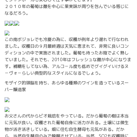
２０１０年の葡萄は酸を中心に果実味が周りを包んでいる感じに
なるだろう。
この南ボジョレでも冷夏の為に、収穫が例年より遅れて行なわれ
ました。収穫日の９月最終週は天気に恵まれて、非常に良いコン
ディションの中で実施されました。葡萄も待ったお陰でよく熟し
ていました。それでも、2010年はフレッシュな酸が中心になりま
す。補糖をしてない為、アルコ－ル度も低めでグイグイいけるヌ
－ヴォ－らしい典型的なスタイルになるでしょう。
モザイク的頭脳を持ち、あらゆる種類のワインを造っているスー
パー醸造家
お父さんの代からビオ栽培をやっている。だから葡萄の樹は本当
に元気が良い。収穫された葡萄自身に活力がある。土壌には微生
物が活き活きしている。畑に住む自生酵母も元気がある。だか
ら、当然自生酵母のみで醗酵させている。当然、SO2も収穫時に