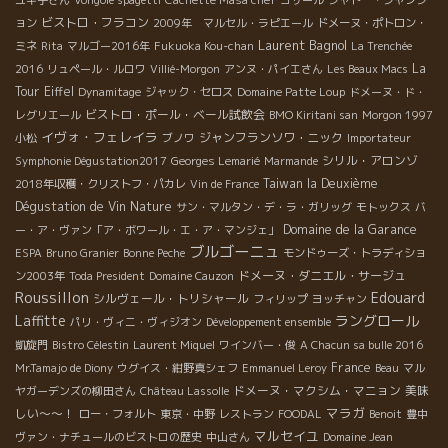
ビストロ・フラコン
ョン
2009年 マルセル・ラピエール
ドメーヌ・ポトロン・
Laurent Bagnol
ミネ
Rita
マルゴー2016年
Fukuoka Kou-chan
La Trenchée
La
2016
リュペール・ルロワ
Villié-Morgon
アンヌ・パイエさん
Les Beaux Macs
Tour Eiffel
Dynamitage
ジャック・セロス
Domaine Patte Loup
ドメーヌ・ド・
ビストロ・ポール・ベール試飲会
レグリエール
BMO Kiritani san
Morgon 1997
イヴォ・フェレイラ
ジャンフランソワ・ニック
小松
ブノワ
Importateur
シリル・アロンゾ
Symphonie Dégustation2017
Georges Lemarié
Marmande
Taiwan la Deuxième
2018年収穫・クリストフ・パカレ
Vin de France
Dégustation de Vin Nature
サン・マルタン・デ・ラ・ガリッグ
モトックス
バ
Domaine de la Garance
ー・ア・ヴァン「ア・ボワール・エ・ア・マンジェ」
ブルゴーニュ
ESPA
Bruno Granier
Bonne Peche
モンドゥーズ・トラディショ
ドメーヌ・ダニエル・サージュ
ン2003年
Toda President
Domaine Cauzon
Roussillon
Edouard
シルヴェール・トリシャール
フィリップ
ヨッチャン
Laffitte
ラングロール
パリ・ヴィニ・ヴィジオン
Développement ensemble
凱旋門
Bistro Célestin
Laurent Miquel
ワインバー・俊
A Chacun sa bulle 2016
France
Mr.Tamajo de Diony
ウグイス・紺野真シェフ
Emmanuel Leroy
Beau
マル
ドメーヌ・マクシム・マニョン
美味
ヤガーデンズの柳田さん
Château Lassolle
マラガ
しい～～！
ロー・フォルト
東京・中野
レストラン
FOODAL
Benoit
豊中
マルセイユ
ヴァン・ナチュールのビストロの歴史
中山さん
Domaine Jean