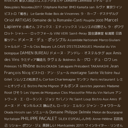
RIVATON
東京大田区のエスポアかまたや
Domaine Lammidia
ホテル・ボマ
Beaujolais Nouveau2017
Stéphane Rocher
BMO Kamata san
ルヴァ
東京ワイン
ビストロ「葡呑」
Le Garde Robe
Bois de Vincennes
ラ・カーブ・デステザルグ
Marcel
Oriol ARTIGAS
Domaine de la Romanée-Conti
Poupille 2008
Lapierre
小島さん
コマックス・エティリックス
ソムリエの日野さん
ラ・ポワヴ
ロット
シャトー・ロックフォール
VINI VERI
Saint-Peray
国会議事堂
桜満開
日酒
ドメーヌ・デュ・ポッシブル
販ツアー
Assemblée Nationale
Marco Giuliani
シャルルド・ゴール
Clos Baquey
LA CAVE D’ESTEZARGUES
Mondial du Vin
aux Amis
DAMIEN BUREAU
ドメーヌ・アンドレ・オステルタグ
biologique
des Vins
タヴェル
ル・グロ・デュ・ロワ
ラミディア醸造元
Boldness
Les
Rhône
Jean
Sakagami Président TAKAHASHI
Prémices 16
Bistro OKADA
François Nicq
montagne Sainte Victoire
ビストロ・アン・ジュール
Paul
Corton Charlemagne
Gillet
ソムリエの松本さん
サンタン
Paris restaurant
レミ
ナルボンヌ
ーとオリヴィエ
Bistro Peche Mignon
cavistes japonais
Madame
Clos Massotte
Rosé
びそう
Les Vignes de Mongueux
Fête du Vin Nature
アン
トワーヌ・エ・ローランス・ジョリ
カバノン
Pic Saint Loup
Bistro Aux Amis
ド
ジャン・フォワラール
メーヌ・ド・モンカルメス
勝山さん
ローラン・エルラン
Domaine Philippe Delmée
Okada Hiroshi san
ソミュール
Melon de Bourgogne
PHILIPPE PACALET
Nyctalopie
SILEX
ESPOAしんかわ
Anne-Hélène
石田克
美味しい
己
リショー
ポワン・ジェ
Montcalmès 2011
ワインライター・リンさん