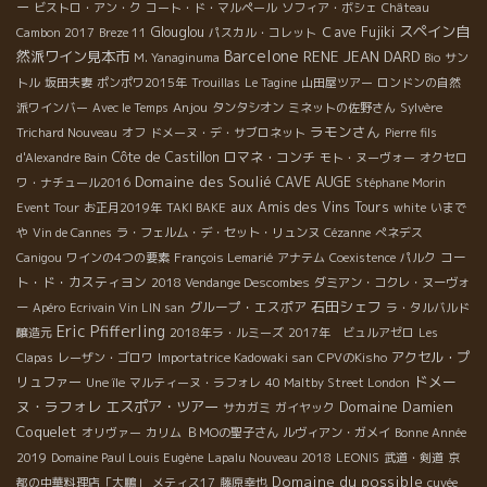
ー
ビストロ・アン・ク
コート・ド・マルペール
ソフィア・ボシェ
Château
スペイン自
Glouglou
Ｃave Fujiki
Cambon 2017
Breze 11
パスカル・コレット
Barcelone
然派ワイン見本市
RENE JEAN DARD
M. Yanaginuma
Bio
サン
トル
坂田夫妻
ポンポワ2015年
Trouillas
Le Tagine
山田屋ツアー
ロンドンの自然
Anjou
派ワインバー
Avec le Temps
タンタシオン
ミネットの佐野さん
Sylvère
ラモンさん
Trichard Nouveau
オフ
ドメーヌ・デ・サブロネット
Pierre fils
Côte de Castillon
ロマネ・コンチ
d'Alexandre Bain
モト・ヌーヴォー
オクセロ
Domaine des Soulié
CAVE AUGE
ワ・ナチュール2016
Stéphane Morin
aux Amis des Vins Tours
Event Tour
お正月2019年
TAKI BAKE
white
いまで
や
Vin de Cannes
ラ・フェルム・デ・セット・リュンヌ
Cézanne
ぺネデス
コー
Canigou
ワインの4つの要素
François Lemarié
アナテム
Coexistence
パルク
ト・ド・カスティヨン
2018 Vendange Descombes
ダミアン・コクレ・ヌーヴォ
石田シェフ
グループ・エスポア
ー
Apéro
Ecrivain Vin LIN san
ラ・タルバルド
Eric Pfifferling
醸造元
2018年ラ・ルミーズ
2017年 ビュルアゼロ
Les
アクセル・プ
Clapas
レーザン・ゴロワ
Importatrice Kadowaki san
CPVのKisho
ドメー
リュファー
Une île
マルティーヌ・ラフォレ
40 Maltby Street London
ヌ・ラフォレ
エスポア・ツアー
Domaine Damien
サカガミ
ガイヤック
Coquelet
オリヴァー
カリム
ＢＭОの聖子さん
ルヴィアン・ガメイ
Bonne Année
2019
Domaine Paul Louis Eugène
Lapalu Nouveau 2018
LEONIS
武道・剣道
京
Domaine du possible
都の中華料理店「大鵬」
メティス17
藤原幸也
cuvée