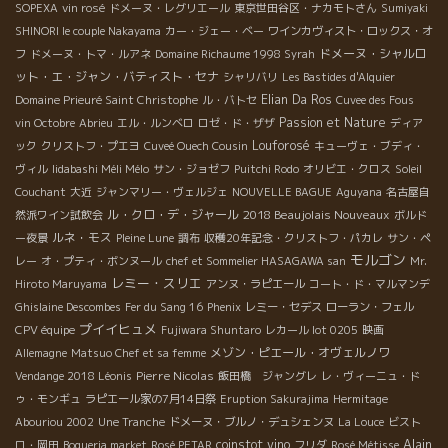
SOPEXA
vin rosé
ドメーヌ・レグリエール
東京世田谷区・ナカモトさん
Sumiyaki
SHINORI le couple Nakayama
カー・ジェー・ベー
ワインカヴィスト・ロックス・オ
ドメーヌ・シャルロ
フ
ドメーヌ・トマ・ルアネ
Domaine Richaume 1998 Syrah
ット・エ・ジャン・バティスト・セナ
シャリバリ
Les Bastides d'Alquier
Elian Da Ros
Domaine Prieuré Saint Christophe
ル・バトセ
Cuvee des Fous
Passion et Nature
vin Octobre
Abrieu
エル・ルンベロ
ロゼ・ド・ザザ
ディア
Louforosé
ック
クリストフ・プエヨ
Cuveé Ouech Cousin
キューヴェ・ブディ・
ヴィル
Iidabashi Méli Mélo
サン・ジョゼフ
Puitchi Rodo
オリビエ・クロス
Soleil
Couchant
大近
ジャンマリー・ヴェルジェ
NOUVELLE BAGUE
Aguyana
名古屋自
ル・クロ・デ・ジャール
2018 Beaujolais Nouveaux
然派ワイン試飲会
ボルド
ルネ・モス
ー夜景
Pleine Lune
調布
収穫20年記念・クリストフ・パカレ
サン・ペ
モルゴン
レー
オ・プティ・ボンヌール
chef et Sommelier HASAGAWA san
Mr.
レミー・スリエ
Hiroto Maruyama
アンヌ・ラピエール
コート・ド・マルマンデ
Ghislaine Descombes
Fer du Sang 16
Phenix
レミー・セデス
ローラン・フェル
プイイヒュメ
CPV équipe
Fujiwara Shuntaro
レカール lot 0205
映画
メゾン・ピエール・オヴェルノワ
Allemagne
Matsuo Chef et sa femme
Pierre Nicolas
Vendange 2018 Léonis
飯田橋 ジャングレ
レ・ヴィーニュ・ド
ゥ・モンギュ
ラピエール家の7月14日祭
Eruption Sakurajima
Hermitage
Abouriou 2002
Une Tranche
ドメーヌ・ブルノ・デュシェンヌ
La Louce
ビスト
Alain
coinstot vino
ロ・岡田
Boqueria market
Rosé PETAR
フリダ
Rosé Métisse