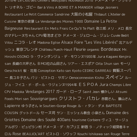
2018年
Le Clos des Oliviers
Beaujolais Nouveaux 2018
ドメーヌ・デ・グリオッ
ト
リオネル・ゴビー
Bar à Vins A BOIRE ET A MANGER
village Jasniers
Sandrine
大阪の小松屋
Restaurant Le Petit Commerce
Thibaut
L'Atelier de
Domaine La Petite
Cuisine
東京の夜景
La Vendange des Moines 1988
Baigneuse
Restaurant En Mets Frais Ce Qu'Il Te Plaît
弥三郎
メリ・メロ
長女
CPV菊池まどか
のマドレーヌちゃん
ドメーヌ・ジェローム・ジュレ
Cuvée Bedit
ニコラ・レオ
Alsace Foire "Les Vins Libérés"
Vilou
Madona Eglise
北アルデ
Bordeaux
Fleurie
東京フレンチ
ッシュ
Château Puech-Haut
orgamic
Mr.
Jura Kagami Kenjiro
Hiroshi OSONO
ラ・ヴァンダンジュ・デ・モワンヌ1988年
san
長崎の大坪さん
ＢＭО社の山田さん
ツアー・エスポア
Oita Shun san
モーリ
Geschickt
質販スーパ
桜・花見
Conception Kato san
Kyoto
CEDRIC GARREAU
スペイン
ー
長ユキ子さん
パリ・ビストロ・サガン
Oenoconnexion Kisho
ルー
Jura
ＥＳＰＯＡ
ジュ・フイユ・ド・ポール・ウジェンヌ1994年
Champs Libre
Vendanges 2017
ガード・ローブ
CPV Madoka
Saint Jean
懐かしい
Atsumi
クリストフ・パカレ
Souvignargues
Foods Mori san
赤間さん、藤山さん
Lapierre
BAPTISTE
ゆう子さん
le Soutien-Gorge Rouge
ル・ｒタン・デメ
COUSIN
セーヌ河
Domaine des
グットドール
サン・ミッシェル教会
小泉さん
Domaine des Soulié 400ans
Griottes
tourisme
Corbiere
ヴィユ・サージュ
アルボワ・ピュピラン村
ドメーヌ・デ・カプリエ
新宿
ラ・ノティック経営者キャ
Rose
ロル
BEAUJOL'ART
ビストロ・ソワッフ
Kouchi Ishikawa san
Rouge
Terre