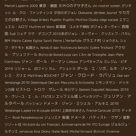
東京・銀座
ＢＭＯのマサ子さん
Marcel Lapierre 2009
vin rosé et somen
グリオ
Domaine Jérôme Jouret
サカガ
ット
ル・クロ・ファンティンヌ
夕日のボジョレ
ミの日野さん
Village Arbois Pupillin
Pupillin
Mottox Osaka siège sociale
エマニ
西南
ュエル・ルロワ
Huitres et blanc
居酒屋・ユメキチ神田
ボジョレヌーヴォー
部
Sud
シェナ
ケケ・デコンブ
2018年ボジョレ・ヌーヴォー・クリストフ・パカレ
グラエナ村
BIM
Matin Calme
Eglise Saint Pierre
L'Herbefolle
リョウさん
シェ
アクセ
フ・タケモト
松岡さん
Kendo 8 dan Yoshimura Kenichi
Sylère Trichard
ル・プリュファール
Bistro de Komatsuya san
L'Arc de Triomphe
Jean-Piere
ジャン・ポール・ドーマン
Cointreau
Limoux
アンペキャブル
ミレジム・ビオ
ダール・エ・リボ、ルネ・ジャン
2019
リショーム 白ワイン
カム・アシュトラ
ジャン・クロード・ラパリュ
レミ・スリエ
Matthieu BOUCHET
Ooe san
Vendange 2018 Dominique Derain
Massimo & Antonella
シモンヌサン・ドゥラ
ビストロ・トロワ・ザムール
ンの母
中川マリ
Damien Coquelet Nouveau 2018
ジュリアン・ア
エッフェル塔
ラ・ヴリーユ・エ・ル・パピヨン
レベッカツアー
ルタベール
ドメーヌ・ジャン・ミシェル・アルキエ
2018
パッション
Vendange Lapierre
le couple ARAKI
上田あゆみさん
France Canicule 2018
ディオ
桜島
ドメーヌ・バティスト・クザン
ニー
Rosé Pamplemousse
ジュリエナ
星野
リゾート社
Histoire du vin francais
Anniversaire de Mr ITO
Europe
ジョルジュ・
ルマリエ
serveuse Ana
Diony
Italie Nord
Michel Grisard
Bistrot VIvienne