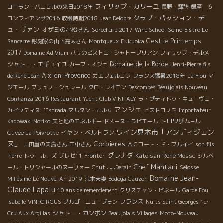
フィリップ・カリーユ
ローラン・バニョルの来日2018年
長野・諏訪
銀座 ６
クラブ・パッション・デ
コンフィアンサ2016
収穫時期2018
Jean Delobre
ュ・ヴァン
オザミの小松さん
Seine
Sorcellerie 2017
Wine School
Bistro Le
C'est le Printemps
Sancerre
彫刻家の山下亮太さん
Montgueux
Fukuoka
2017
Domaine Ad Vium
パリのビストロ・シャトーブリアン
フィリップ・デルメ
シャトー・エギュイユ
Domaine de la Borde
カーブ・オジェ
Henri-Pierre fils
Aix-en-Provence
de René Jean
カエフェルコフ
フランス猛暑2018年
La Flou
マ
ジエール
ブリュノ・シュレール
クロ・レオニン
Descombes Beaujolais Nouveau
Confianza 2016
Restaurant Yacht Club
VINITALY
ラ・プティトゥ・キューヴェ・
アンジェ
カイウティヌ
l'Estrada
マルタン・カルム
ビストロノミ
Importateur
トロワザム−ル
Kadowaki Noriko
天と地のエネルギー
ドメーヌ・ラピエール
ワイン見本市「アンディジェン
イヤン・ベルトラン
Cuvée La Poivrotte
ヌ」
Corbieres
山田屋の矢島さん
田中さん
ＡＣコート・ド・ブルイイ
son fils
グラナダ
Kato san
René Mosse
Pierre
トゥールーズ
ブレゼ11
Fronton
シルベ
Chef Mantani
ール・トリシャールのヌーヴォー
Chut ......Derain
Selosse
Domaine Jean-
Millesime
Le Nouvel An 2019
荒木夫妻
Bodega Cauzon
Claude Lapalu
10 ans de remerciement
クリスチャン・ビネール
Garde Fou
フランス
Isabelle
VINI CIRCUS
ブルゴーニュ・ブラン
Nuits Saint Georges 1er
シャトー・カンボン
Cru Aux Argillas
Beaujolais Villages
Moto-Nouveau