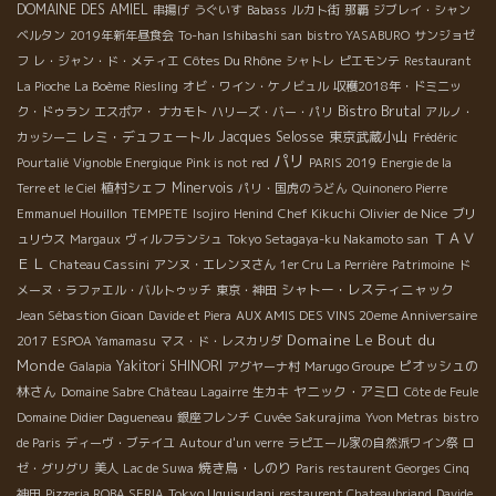
DOMAINE DES AMIEL
串揚げ
うぐいす
Babass
ルカト街
那覇
ジブレイ・シャン
ベルタン
2019年新年昼食会
To-han Ishibashi san
bistro YASABURO
サンジョゼ
Côtes Du Rhône
フ
レ・ジャン・ド・メティエ
シャトレ
ピエモンテ
Restaurant
La Pioche
La Boème
Riesling
オビ・ワイン・ケノビュル
収穫2018年・ドミニッ
Bistro Brutal
ク・ドゥラン
エスポア・ ナカモト
ハリーズ・バー・パリ
アルノ・
レミ・デュフェートル
Jacques Selosse
東京武蔵小山
カッシーニ
Frédéric
パリ
Pourtalié
Vignoble Energique
Pink is not red
PARIS 2019
Energie de la
植村シェフ
Minervois
Terre et le Ciel
パリ・国虎のうどん
Quinonero Pierre
Olivier de Nice
Emmanuel Houillon
TEMPETE
Isojiro
Henind
Chef Kikuchi
ブリ
ＴＡＶ
ュリウス
Margaux
ヴィルフランシュ
Tokyo Setagaya-ku Nakamoto san
ＥＬ
Chateau Cassini
アンヌ・エレンヌさん
1er Cru La Perrière
Patrimoine
ド
シャトー・レスティニャック
メーヌ・ラファエル・バルトゥッチ
東京・神田
Jean Sébastion Gioan
Davide et Piera
AUX AMIS DES VINS 20eme Anniversaire
Domaine Le Bout du
2017
ESPOA Yamamasu
マス・ド・レスカリダ
Monde
Yakitori SHINORI
ピオッシュの
Galapia
アグヤーナ村
Marugo Groupe
林さん
ヤニック・アミロ
Domaine Sabre
Château Lagairre
生カキ
Côte de Feule
Domaine Didier Dagueneau
銀座フレンチ
Cuvée Sakurajima
Yvon Metras
bistro
de Paris
ディーヴ・ブテイユ
Autour d'un verre
ラピエール家の自然派ワイン祭
ロ
焼き鳥・しのり
ゼ・グリグリ
美人
Lac de Suwa
Paris restaurent Georges Cinq
Tokyo Uguisudani
神田
Pizzeria ROBA SERIA
restaurent Chateaubriand
Davide