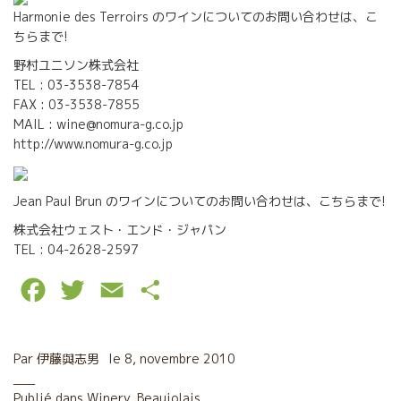
Harmonie des Terroirs のワインについてのお問い合わせは、こ
ちらまで!
野村ユニソン株式会社
TEL : 03-3538-7854
FAX : 03-3538-7855
MAIL : wine@nomura-g.co.jp
http://www.nomura-g.co.jp
Jean Paul Brun のワインについてのお問い合わせは、こちらまで!
株式会社ウェスト・エンド・ジャパン
TEL : 04-2628-2597
F
T
E
P
a
w
m
a
c
i
a
r
Par
伊藤與志男
le
8, novembre 2010
e
t
i
t
Publié dans
Winery
,
Beaujolais