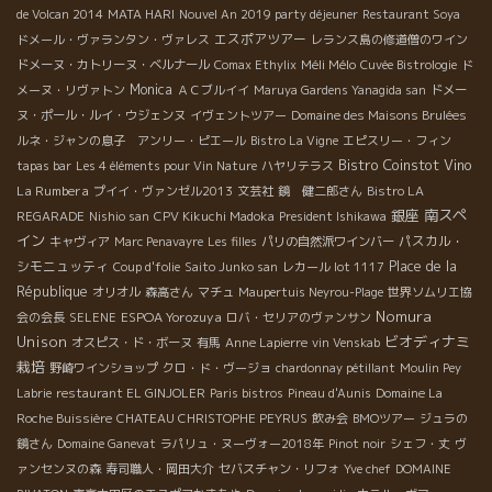
de Volcan 2014
MATA HARI
Nouvel An 2019 party déjeuner
Restaurant Soya
エスポアツアー
ドメール・ヴァランタン・ヴァレス
レランス島の修道僧のワイン
Méli Mélo
ドメーヌ・カトリーヌ・ベルナール
Comax Ethylix
Cuvée Bistrologie
ド
Monica
メーヌ・リヴァトン
ＡＣブルイイ
Maruya Gardens Yanagida san
ドメー
ヌ・ポール・ルイ・ウジェンヌ
イヴェントツアー
Domaine des Maisons Brulées
ルネ・ジャンの息子 アンリー・ピエール
Bistro La Vigne
エピスリー・フィン
Bistro Coinstot Vino
tapas bar
Les 4 éléments pour Vin Nature
ハヤリテラス
La Rumbera
プイイ・ヴァンゼル2013
文芸社
鏡 健二郎さん
Bistro LA
銀座
南スペ
REGARADE
Nishio san
CPV Kikuchi Madoka
President Ishikawa
イン
パスカル・
キャヴィア
Marc Penavayre
Les filles
パリの自然派ワインバー
シモニュッティ
Place de la
Coup d'folie
Saito Junko san
レカール lot 1117
République
オリオル
森高さん
マチュ
Maupertuis Neyrou-Plage
世界ソムリエ協
Nomura
ESPOA Yorozuya
会の会長
SELENE
ロバ・セリアのヴァンサン
Unison
ビオディナミ
オスピス・ド・ボーヌ
有馬
Anne Lapierre
vin Venskab
栽培
野崎ワインショップ
クロ・ド・ヴージョ
chardonnay pétillant
Moulin Pey
Labrie
restaurant EL GINJOLER
Paris bistros
Pineau d'Aunis
Domaine La
Roche Buissière
CHATEAU CHRISTOPHE PEYRUS
飲み会
BMOツアー
ジュラの
鏡さん
Domaine Ganevat
ラパリュ・ヌーヴォー2018年
Pinot noir
シェフ・丈
ヴ
ァンセンヌの森
寿司職人・岡田大介
セバスチャン・リフォ
Yve chef
DOMAINE