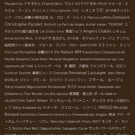
Maupertuis
アキ子さん
Etienne Deiss
ブルイ
AU P'TIT BON-HEUR
ドメーヌ・ミ
STC
カエル・ブージュ
カリニャン
Vins natures
クロ・レオニヌ
2018年クリスト
Domaine
ッフ・パカレ収穫20周年記念
ル・クロ・デ・トレイユ
Marius Laffitte
Christophe Pacalet
Bistrot La Part de Anges
Avital
roman 'TERROIR'
ユ
Angers
Chablis
キさんの50歳の誕生会
Les Etats-Unis
鳥海シェフ
レキュム
Ginza bistro PAUL
シャルドネ
庄元さん
2018年・ボジョレヴィラージュ
アンジェ
ステファン・ティソ
自然派ワイン見本市・
ドメーヌ・ブノワ・クロー
GAR'O'VIN
Vin Nature BIM
Vini Sud Montpellier
収穫2016
France Foot Championne de
Monde
Domaine Clusel Roch
Pernand Vergelesse
Sancerre Kawamura san
Les
vignerons de l'iréel
レシャッペ・ベル 赤
福岡・久留米
ジャンピエール・ロビノ
Emmanuel Lassaigne
Sushi et Sashimi
葡萄ジュース
Concorde
Jean-Pierre
フラール・ルージュ
BISPALIE
ジャン・ピエール・ビスパリ
フィロソフィー
Tokyo Kanda Dégustation Richeaume
タパス
Anne Paillet
Nakayama san
Domaine La Tour Boisée
Les Rossignoux
居酒屋・風ら坊
ポール
made in
Saint-Amour
サンタムール
JAJAKISTAN
アントニー・ギックス
キタノセ店のシ
Nicolas
ドメーヌ・ジェローム・ソリーニ
VINISUD
ェフ
Tokyo Arakawa-ku
Renaud
Ruchottes Chamertin Grand Cru
Promenade des Anglais
熊本
アド・ヴ
ィヌム
バーベキュー・ソワレ
Take chan
Cabernet-Franc 2007
キンタ・ド・カリ
Bistro Paul Bert Dégustation
ーユ
Sakagami
Corse
サッカーワールドカップ