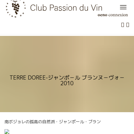
Skip
to
content
TERRE DOREE-ジャンポ－ル ブランヌ－ヴォ－
2010
南ボジョレの孤高の自然派・ジャンポール・ブラン