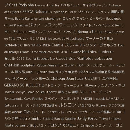
プ
Chef Rodolphe
Laurent Herlin
モペルチュイ・ネイルプラージュ
Coteaux
ESPOA Nakamoto
des Quarts
Place de la Borse
ジュリアン・ドゥラン
福岡の黄
ちゃん
Baune Kentaro-san
shanghain
エリック
ワイン・ビールバー
Bouzigues
ジャン・フランソワ・ニック
Cuveé Précieuse
クリストフ・ペイリュス
Reino
Mas Pellisser
Nomura Unison Suwa
台湾インポーターのバーバラさん
Le Vin
オーナーのギヨム
en Tête
プリム・サンソ
Distributeurs et Viticulteurs
Centre
ジル・キャトリンヌ・ヴェルジェ
DOMAINE CHRISTIAN BINNER
Fou
Mathieu Lapierre
du Beaujo
Franz Strohmeier
canicule 2018
Invalide
Le Casot des Mailloles
Sebastien
Brouilly 2017
Sophia Bauchet
Chatillon
sculpteur Ryota Yamashita
セレネ・ドメーヌ・シルヴェール・トリシ
ャール
磯次郎
Alliq Fujimoto san
ガヌヴァ醸造元
ボジョレ自然派醸造家
小林康弘
ドメーヌ・リショーム
DOMAINE
Château Jean Faux
さん
サカガミ社
GERARD SCHUELLER
ジュリアン・ギヨ
ビストロ・ラ・ヴィーニュ
Phylloxera
Tazaki Shinya
Domaine Beauthorey
藤木さん
藤原
クロ・ドゥ・ヴージョ
Teradanonke
Cave Papilles
スペイン・アンダルシア
SABORI le couple KAMATA
Le
ルシヨン
ジュンさん
Batossay
イーストラインの門脇さん
9 caves
フランス決
日本
コ
勝戦
Anouk
ジュ・ド・ショセット
フランスサッカーワールド優勝2018年
ルシカ島
Bistro Simba
Jordy Perez
Societé Eau de Souche
Tokyo Shibuya
ジョルジュ・デコンブ
カタロニア
ジェラール・ゴビ
Koutarou san
Callipyge