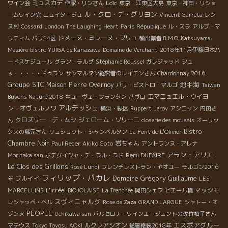
ミュスカデ
Loïc
ワイン会
作家・リンさん
東京・江東区大島
東京・神田・リショ
ル・クロ・デ・グリヨン
ームワイン会
ニュイタージュ
Vincent Garreta
レン
ヌ村
Cossard
London The Laughing Heart
Paris République
ル・スラ
アルプ・マ
ドメーヌ・ミレーヌ・ブリュ
リティム
パリ14区
輸出業者ＢＭＯ
Katsuyama
Mazière
bistro YUIGA de Kanazawa
Domaine de Verchant
2018年11月伊藤日本ハ
ードスケジュール
グラン・ラルグ
Stéphanie Roussel
ガレジャッド
シュ
ッ・・・・・ドゥラン
サンマルタン経営者のレイモンさん
Chardonnay 2016
Groupe STC
地中海
Maison Pierre Overnoy
パリ・ビストロ・マルゴ
Taiwan
エマニュエル・ウイヨ
Buvons Nature 2018
キューヴェ・プランタン
パヴロ
アルデッシュ
ン・オヴェルノワ
横浜・緑区
Ruppert Leroy
アシニャン
内田さ
クロズリー・デ・ムシ
ジェローム・ソリーニ
ん
closerie des moussis
オーリッ
Bistro
クスの藤元さん
リュショット・シャンベルタン
La Font de L'Olivier
Chambre Noir
岩ちゃん
Paul Reder
Akiko Goto
アントワンヌ・アレナ
アラン・アリエ
Remi DUFAIRE
Moritaka san
ボデグイジャ・デ・ラル・ラド
Le Clos des Grillons
Rosé Lundi
フレンチレストラン・ヤオユー
モルゴン2016
フィリップ・パカレ
Domaine Grégory Guillaume
ブルイイ
年
LES
L'irréel
マッシモ
MARCELLINS
BIOJOLAISE
La Trenchée
岡田シェフ
ピエール橋
スヴィニャルグ
レシャッペ・ベル
Rose de Zaza
GRAND LARGUE
シャトー・オ
PEOPLE
ゾンヌ
Uchikawa san
バルセロナ・ワインエージェントの佐竹裕子さん
エスポアグルー
ルクレアシオン
マテウス
Tokyo Toyosu AOKI
猛暑継続2018年