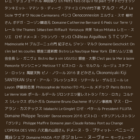
レミ・デュフェートル
神田祭り
En Mets fais ce qu'il te plait
ヴォドピヴェック
マルク・ぺノ
タンキエット・ママン
ラ・ディーヴ・ブテイユ
CPVの竹下君
La
サヴォワ
Oenoconnexion
Sicile
Nicole Carmarans
ペシコ
エルヴェ・スオ
植村
Domaine Catherine Bernard
さん
ボデガ・コーゾン醸造元
6 Pieds sur Terre
リ
レール
the Thames
Sébastien Riffault
Yorozuya
共栄
Tokyo Mitaka
レミー・ス
Château Aiguilloux
ＳＴＣツアー
リエ ロゼ
ドメーヌ・フランソワ・サンロ
Madmoiselle M
ブルゴーニュの門
紀子さん
ジャン・マルク
Domaine Geschickt
On
New York
s'en bat les couilles
銀座三越新館
Bistro La Nautique
日本ソムリエ協
会会長
レ・ガニヴェ
Bistro Bar à vin UGUISU
銀座・大野
C'est pas la Mer à boire
Piemonte
サンシニャン
Metisse 17
ビストロ・ル・セルクル・ルージュ
ステファ
まどかさん
Okonomiyaki Kiji
ン・ロッシェ
萬屋天狗
ピノ・ノワール 2016
SANTEKAN
ジェイ・アール・フレッシュネス・リテール
レ・ザルミエール
Le
伊藤與志男
メドック
Layon
Philosophie de Yoshio ITO
ベレール
Paris Bistro
Le Verre Volé
ポール・ルデール
ジロンナ三ツ星レストラン「カン・ロカ」
コルナ
マス・ロー
ス
シレックス
ポルトガル
Domaine Bruno Duchene
オリゾン事務局
アラン・カステックス
President FUJITA
Iidabashi Le Ginglet
ロゼ・ぺタール
Domaine Philippe Tessier
Danse encore 2016
ビストロ・イタリアンレストラン
Philippe Maffre
「グシテ」
Domaine jean-Claude Rateau
Pont au Change
ドメーヌ・ラ・プティット・べニューズ
L'OPERA DES VINS
八丈島の山田さん
ボジョレー・ヌーヴォー
萬谷シェフ
Domaine MADA
ペグ
モーヴェータン