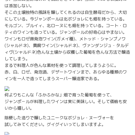
は添加しない。
そこの土壌独特の風味を醸してくれるのは自生酵母だから、大切
にしている。今ジャンポールは北ボジョレにも畑を持っている。
モルゴン、ブルイィ、北ローヌにも畑を持っている。コート・ロ
ティのワインも造っている。ジャンポールの好奇心はやまない。
ワインもロゼ微発泡ワイン(ガメイ種)、メトッド・シャンプノワ
(シャルドネ)、貴腐ワイン(シャルドネ)、ヴァンダンジュ・タルデ
ィヴ(シャルドネ)色んな土壌から収穫した葡萄を色んな方法で醸造
してしまう。
まるで料理人が色んな素材を使って調理してしまうように。
赤、白、ロゼ、発泡酒、デザートワインまで、あらゆる種類のワ
インを一人で造ってしまうスーパー醸造家である。
何よりもこんな「ふかふかな」畑で育った葡萄を使って、
ジャンポ－ルが料理したワインは実に美味しい。そして価格も安
いから嬉しい。
除梗した造りで醸したユニークなボジョレ・ヌーヴォーを
試してみてください。グイグイいってしまいますよ。