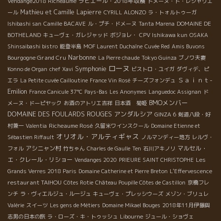
ラピエール・2018年収穫
Vendange2018 Richeaume
ドメーヌ・ド・レシャリエ
Mathieu et Camille Lapierre
ール
CYRILL ALONZO
ラ・トォルトゥーガ
Ishibashi san
Camille BACAVE
ル・プチ・ドメーヌ
Tanta Marena
DOMAINE DE
BOTHELAND
キューヴェ・ガレジャッド
ボジョレ・
CPV Ishikawa kun
OSAKA
Shinsaibashi bistro
能登半島
MOF Laurent Duchaîne
Cuvée Red
Amis Buvons
Narbonne
Bourgogne Grand Cru
La Pierre chaude
Tokyo Guinza
ブノワ夫妻
ローヌ
Symphonie
Konno de Organ
chef Xavi
ビストロ・ユイガ
ダヴィデ、ピ
Ｓａｉｎｔ-
エラ
La Petite cuvée Cailloutine
France Vin Rosé
チーズフォンデュ
Emilion
France Canicule 37℃
Pays-Bas
Les Anonymes
Languedoc Assignan
ド
BMOメンバー
メーヌ・ドーピヤック
お酒のアトリエ吉祥
日本酒 菊姫
DOMAINE DES FOULARDS ROUGES
アンダルシア
GINZA 6
剣道八段・好
Richeaume Rosé
村兼一
Valentia
久留米ワインスクール
Domaine Etienne et
オリオル・アルティギャス
Sébastien Riffault
ノルマンディー地方
レルヴ・
アシニャン村
マルセル・
フォル
竹ちゃん
Charles de Gaulle
Ten
石川アキノリ
エ・クレール・リショー
Vendanges 2020
PRIEURE SAINT CHRISTOPHE
Les
Grands Verres 2018 Paris
Domaine Catherine et Pierre Breton
L'Effervescence
restaurant TAIHOU
Côtes Rotie
Château Poupille Côtes de Castillon
京橋フレ
ンチ
ラ・ヴィエルジュ・ルージュ
キューヴェ・プレッシウーズ
メゾン・ブリュレ
Valérie
スイーツ
Les gens de Métiers
Domaine Mikael Bouges
2018年11月伊藤與
志男の日本の旅
ラ・ローズ・キ・トゥッシュ
Libourne
ジュール・ショヴェ