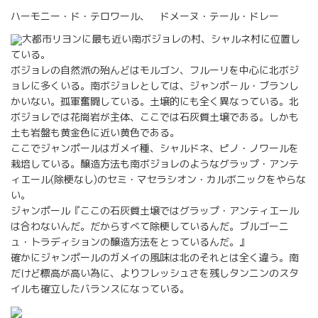
ハーモニー・ド・テロワール、 ドメーヌ・テール・ドレー
大都市リヨンに最も近い南ボジョレの村、シャルネ村に位置し
ている。
ボジョレの自然派の殆んどはモルゴン、フルーリを中心に北ボジ
ョレに多くいる。南ボジョレとしては、ジャンポ－ル・ブランし
かいない。孤軍奮闘している。土壌的にも全く異なっている。北
ボジョレでは花崗岩が主体、ここでは石灰質土壌である。しかも
土も岩盤も黄金色に近い黄色である。
ここでジャンポールはガメイ種、シャルドネ、ピノ・ノワールを
栽培している。醸造方法も南ボジョレのようなグラップ・アンテ
ィエール(除梗なし)のセミ・マセラシオン・カルボニックをやらな
い。
ジャンポール『ここの石灰質土壌ではグラップ・アンティエール
は合わないんだ。だからすべて除梗しているんだ。ブルゴーニ
ュ・トラディションの醸造方法をとっているんだ。』
確かにジャンポールのガメイの風味は北のそれとは全く違う。南
だけど標高が高い為に、よりフレッシュさを残しタンニンのスタ
イルも確立したバランスになっている。