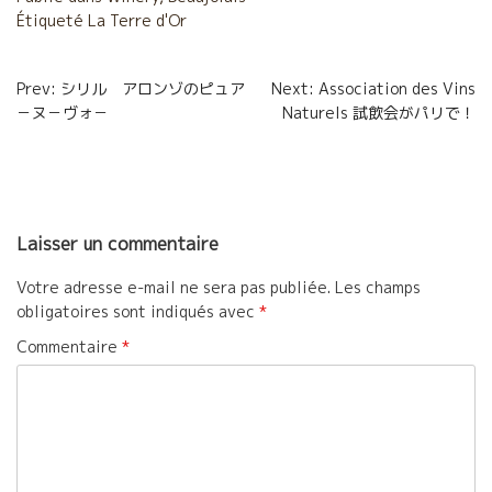
Étiqueté
b
La Terre d'Or
t
l
a
o
e
g
Navigation
Prev: シリル アロンゾのピュア
Next: Association des Vins
o
r
e
－ヌ－ヴォ－
Naturels 試飲会がパリで！
de
k
r
l’article
Laisser un commentaire
Votre adresse e-mail ne sera pas publiée.
Les champs
obligatoires sont indiqués avec
*
Commentaire
*