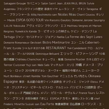
Sakagami Groupe
サバニャン
Salon Saint Jean
JEAN PAUL BRUN
Sylvie
ギ
Augereau
フランスワインの歴史
奈良セイヤ
ムーラン・ナ・ヴォン
Taragona
ー・ブランシャール
Nicolas Réau
Alliq Hashimoto san
Chant Coucou
オレリ
ESPOA GOTO TOUR
Vin Raisins Gaulois
ー
Macéo
Domaine Jerome Saurigny
アヴェイロン
S.A.I.N
Yokosuka
フランソワ・エコ
Mathieu Vergnes et Marion
ラ・ピオッシュの林さん
La
Kergines
Yumekichi Kanda
ケビン・デコンブ
Tortuga
La Ferme des Sept Lunes
ジャン・セバスチャン・ジョアン
Paellia
Bistro Montmartre
Cabernet-
Domaine Romaneaux-Destezet
ユン・ニル
RESTAURANT
Franc
Eyrolle
シャルドネ2016年
Yve Camdebord
クロ・ルジャ
エリック・ピファーリング
ール・ル・ブール1996年
Dominique Belluard
10年
間の感謝
Château Chainchon
キューヴェ・桜島
Domaine Picatier
カキと白ワイン
沖縄
ドメーヌ・プリ
Terroir
Cuisinier Yuji san
Wabi Sabi
マッチルド・スリエ
ューレ・ロック
ニューヨーク
2018年ボジョレ・ヌーヴォー
福岡の今尾さん
Okinawa
Nuit Bordeaux
street Rambla
Tom Gauthier
マニュエル
竹ノ内さん
Espagne
東京・名古屋の自然ワイン大試飲会
オリヴィエ・ジャンテ
Ebisu
ドメ
パリビストロ試飲会
ーヌ・クリスチャン・ビネール
ビストロ・マルミット
ポー
レスト
ル・ボキューズ
門脇紀子さん
メゾン・ピエール・オヴェルノ
France Tours
ラン・グラン８
ESPOAナカモト
お好み焼き「きじ」
東京レストラン業
chef
Eau Forte
ローランス・エ・
Frederic
Minette Suzuki san
無農薬野菜
日仏商事