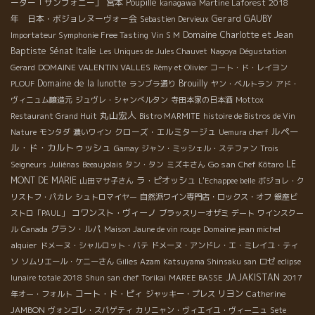
ーター「サンフォニー」
宮本
Poupille
2018
kanagawa
Martine Laforest
年 日本・ボジョレヌーヴォー会
Gerard GAUBY
Sebastien Dervieux
Domaine Charlotte et Jean
Importateur Symphonie Free Tasting
Vin S M
Baptiste Sénat
Italie
Les Uniques de Jules Chauvet
Nagoya Dégustation
DOMAINE VALENTIN VALLES
Gerard
Rémy et Olivier
コート・ド・レイヨン
Domaine de la lunotte
Brouilly
PLOUF
ランブラ通り
ヤン・ベルトラン
アド・
ヴィニュム醸造元
ジュヴレ・シャンべルタン
寺田本家の日本酒
Mottox
丸山宏人
Restaurant Grand Huit
Bistro MARMITE
histoire de Bistros de Vin
ルペー
クローズ・エルミタージュ
Nature
モンタダ
濃いワイン
Uemura cherf
ル・ド・カルトゥッシュ
Gamay
ジャン・ミッシェル・ステファン
Trois
Go san
LE
Seigneurs
Juliénas
Beeaujolais
タン・タン
ミズキさん
Chef Kôtaro
MONT DE MARIE
ラ・ピオッシュ
山田マサ子さん
L'Echappee belle
ボジョレ・ク
リストフ・パカレ
シュトロマイヤー
自然派ワイン専門店・ロックス・オフ
銀座ビ
コワンスト・ヴィーノ
ストロ「PAUL」
ブラッスリーオザミ
デート
ワインスクー
グラン・ルパ
Domaine jean michel
ル
Canada
Maison Jaune de vin rouge
alquier
ドメーヌ・シャルロット・バテ
ドメーヌ・アンドレ・エ・ミレイユ・ティ
ソ
ソムリエール・ケニーさん
Gilles Azam
Katsuyama Shinsaku san
ロゼ
eclipse
JAJAKISTAN
lunaire totale 2018
Shun san
chef Torikai
MAREE BASSE
2017
コート・ド・ピィ
リヨン
Catherine
年オー・フォルト
ジャッキー・プレス
JAMBON
ヴォンゴレ・スパゲティ
カリニャン・ヴィエイユ・ヴィーニュ
Sete