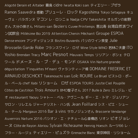
cidre
Iwata Koki san
Aligoté Derain et Altaber
霧島
ティエリー・プゼラ
Kagoshima
Ramon Saavedra
プリューレ・ロック
感動
Tokyo Setagaya
キュ
マコン
CPV Takeshita
ーヴェ・バラガンヌ
レ・ロシニョ
Nadja
オルガンの紺野
Beziers
台湾自然派ワイ
さん
大分の俊さん
Mitani-san
Cuvee Printemps
恵比寿
Groupe ESPOA
ン試飲会
Millésime Bio 2019
Attention Chenin Méchant
Julie
Danse encore
アンディジェンヌ
Bistro Buvards
パリのワイン食堂
Brosselin
Garde Robe
ITO
フランスワイン・ロゼ
Wine Style WINO
若林ご夫妻
Marc Pesnot
Yoshio
Brendan Tracy
Mauvais Temps
リリアン・ボシェ
テロ
ドメーヌ・ル・ブ・デュ・モンド
ワール
OSAKA Vin Nature grande
DOMAINE FREDERIC ET
dégustation
T'inquiètes M'man!
ヴァランティーア畑
Loïc ROURE
ARNAUD GESCHICKT
Takenouchi san
Le Bruel
ビストロ・ポー
リショーム ロゼ
ル・ベール
chef Xabi
ESPOA TOURS
Juste Ciel
Poupille
Trois Amours
Côtes de Castillon
BMO聖子さん
2017 Bulle à Zero
ミレジム・ビ
オ
restaurant Yaoyu
シャトー・ベル・アヴニール
ギー・エ・トマ・ジュリアン
Jean Foillard
サロン・リレエル
ジャーナリスト・ハン氏
シス・ピエ・シュー
Bar à vins
ル・テール
Margaux 2016
サカノジュンさん
Brasserie Vendange
ビオジョレ
Auxerrois Nature 2016
パシオン・エ・ナチュール心斎橋店
リオン
ーヌ
Sylvain Richeaume
Côte de Rayon
Abriou
Hennig Hoesch
ルーツ66
レ・
ティエリー・ピュズラ
フラー・ルージュ
Grenache Blanc
東京神田・リショーム