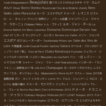
Beaujolais
イヴ・カムド
Suido Edogawabashi
南フランス
ESPOAよろずや
ボルド
Bistro Shimba
Rémi
Olivar
Mouressipe
Clos de la Briderie
stands
Sédès
Julien Mareschal
ドメーヌ・レオニス
ビスト
カーヴ・エステザルグ
ロ・レ・キャノン
シャンパーニュ・ジャッ
ヴァレり
世界ピノ・ノワール会議
ク・ラセーニュ
ルネ・ジャン・ダール
Châpeau Melon
トム・ゴティエ
La
Domaine Dominique Derain
Grosse Nadine Vin Blanc Liquoreux
Toda
chef
47 リカーズ
ラングドック・ルシヨン
Perriere Les Vielles
メゾン・ジョンヌ
エスポア
ボジョレーヌーボー
Salon des Vins de
TosaYamada Mitani san
Loire
Sakura
大榮産業
cuvée Coup de Foudre
Septime
カベルネ・フラン2007
ピ
Osaka Komatsuya
ノノワールの「和」
Yuzu de Paris
Fujisawa
ジュヴレイ・シ
レディー・シ
ャンベルタン2015年
リュロン
Beaujolais au couchant
パリ・一区
ャスラ2017年
chef Nakaminato
シャトー・ジャン・フォー
インポーター「サン
Champagne
フォニー」試飲会2017年
ville Asti
ボーヌのケンタロウさん
レスト
ラン「エル・ギンジョレール」
Déplacements
Pierre ALIET
ラストー
Sena
2018年
皆既月食
ポン・ヌッフ
トラモンタン
Loirre
サン
マルコ・ジュリアーニ
セロス・ミ
ドメーヌ・セクスタン
レジム
桜島の噴火
ジュヴレイ・シャンベルタン
アレ・
ドメーヌ・ドミニッ
レ・ヴェール
Bistro Paul Bert
C'est le Printemps 2016
ク・ドゥラン
Château Margaux
Millesime 2017
LEVAT
Pompois 2015
ドメー
ビストロ・ビアンカーラ
ヌ・シャンベルタン
Patrice Hughes
エスポアよろずや
ユキ子さん
Vongole spagetti
Cachette Masa chef
コサール
シャトー・シャンシ