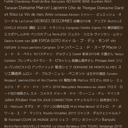
Fumé
Chardonay
Pinell de Brai
Abruzzes
NO NAME WINE
Aurélien Petit
Domaine Marcel Lapierre
Domaine Dard
Taiwan
Côte de Thongue
et Ribo
Le Vin de mes Amis
Ishikawa Akinori
シャトー・ピュエッシュ・オ
シードル
GEORGES DESCOMBES
La Corse
収穫2018年・アリゴテ
Bistro LE
CERCLE ROUGE
諏訪
ユンヌ・トランシュ
Carignan Vieilles Vignes 16
横浜緑区の
エスポアしんかわ
ベンスカブ
La Terre d'Or
ジュスト・シエル
ヴァンサン・ムラン
ル・ブ・デュ・モンド
vin
ESPOA GOTO
Daikin Kume-san
試飲
ガメイ
nature
シャンパーニュ・ド・スーザ
Macon
Si nous parlions Carignan
リ
ュ・ド・ラ・ペスト
セバスチャン・デルヴィユ
Camel
新年2019年
大園さん
Yaoyu
Catalan
フレンチレストラン・ラ・ピヨッシュ
故勝山晋作さん
Philippe Aliet
シリ
菊池シェフ
ス
ル
パリのビストロ
アンヴァリッド
DOMAINE DE MONTCALMES
リエ醸造所
レ・ぺニタント
ムロン・ド・ブルゴーニュ
はせがわ酒店
Syivain
Respaut
Jeanne d'Arc et Roi Charles VII
築地の魚
Matsui
大江さん
KGB
レ・ミュ
ルジェ・デ・ドン・ドゥ・シヤン
2018 Beaujolais Nouveaux au Japon
クロス・ロ
ード社の有馬さん
エメ・コメラス
ドメーヌ・ドゥ・ヴィーニュ・デュ・マインヌ
Julien Altaber
Fred
EN JOUE CONNECTION
ナチュラルワイン
自然派ビスト
ロ・Matsuki
オザミ・デ・ヴァン20周年記念
M et Mme Benoit
ビストロ・ア・ボ
ワール・エ・ア・マンジェ
Pouilly-Vinzelles 2013
ジャンヌ・ダルクとシャルル７
Banyuls
世
Football COUPE DE MONDE 2018
シェフ・グワン
ボジャリアン
Bistro Paris NOUVELLE MAIRIE
Le Vieux Bordeaux
CPV TOURS
Vendange 2018