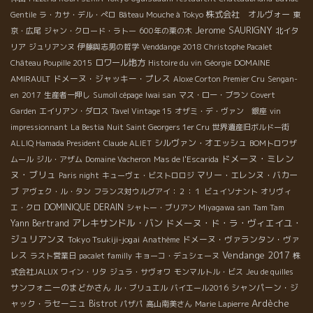
株式会社 オルヴォー
Gentile
ラ・カサ・デル・ぺロ
Bâteau Mouche à Tokyo
東
Jerome SAURIGNY
京・広尾
ジャン・クロード・ラトー
600年の栗の木
北イタ
リア
ジュリアンヌ
伊藤與志男の哲学
Venddange 2018 Christophe Pacalet
ロワール地方
Château Poupille 2015
Histoire du vin
Géorgie
DOMAINE
ドメーヌ・ジャッキー・プレス
AMIRAULT
Aloxe Corton Premier Cru
Sengan-
en
2017
生産者一押し
Sumoll cépage
Iwai san
マス・ロー・ブラン
Covert
Garden
エイリアン・ダロス
Tavel Vintage 15
オザミ・デ・ヴァン 銀座
vin
impressionnant
La Bestia
Nuit Saint Georgers 1er Cru
世界遺産旧ボルドー街
シルヴァン・オエッシュ
ALLIQ Hamada President
Claude ALIET
BOMトロワザ
ドメーヌ・ミレン
ムール
ジル・アザム
Domaine Vacheron
Mas de l'Escarida
ヌ・ブリュ
マリー・エレンヌ・バカー
Paris night
キューヴェ・ビストロロジ
ブ
アヴェク・ル・タン
フランス対ウルグアイ：２：１
ビュイソナント
オリヴィ
DOMINIQUE DERAIN
エ・クロ
シャトー・ブリアン
Miyagawa san
Tam Tam
アレキサンドル・バン
ドメーヌ・ド・ラ・ヴィエイユ・
Yann Bertrand
ジュリアンヌ
Tokyo Tsukiji-jogai
ドメーヌ・ヴァランタン・ヴァ
Anathème
Vendange 2017
レス
ラスト営業日
pacalet familly
キョーコ・デュシェーヌ
株
式会社JALUX
ワイン・リタ
ジュラ・サヴォワ
モンマルトル・ビス
Jeu de quilles
サンフォニーのまどかさん
シャンパーン・ジ
ル・ブリュエル
バイエール2016
Ardèche
ャック・ラセーニュ
Bistrot
パザパ
高山南美さん
Marie Lapierre