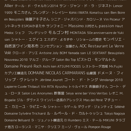
Allier
サン・ジャン・ド・ラ・ジネスト
テール・ド・ヴォルカン2014
Lenoir
モニカさん
1989
ブレンダン・トレイシー
Kohki IWATA
Komatsu san
Bien Boire
後藤アキ子さん
en Beaujolais
シニア・ジャズバンド・カロリーヌ
Vin Picoeur
ア
Massimo
passion
サンフォニー
ントネッラ
ESPOAかまたや
川村さん
Haut
モルゴン村
Medoc
シェフ フレデリック
MONTADA
50e anniversaire de Yuki
モンペリエ・
シャトー・エグイユ
san
エスポア・よろずや・リショームの歴史
自然派ワイン見本市
AOC
Restaurant Le Verre
コンセプション・加藤さん
Volé
Beaujolais
クロード・アリエ
Antoine Joly
BOM Yamada san
LE SEXTANT
Nouveau 2018
ビストロ・モンマルトル
マルゴ・グループ
Salon Bio Top
Domaine Prieuré Roch
Aichi ken ATSUMI FOODS
レストラーダ地域
Mr.Fujiki
DOMAINE NICOLAS CARMARANS
ドメーヌ・フィ
カプリエ醸造元
仙巌園
リップ・ヴァレット
コート・ド・トング
Jérôme Jouret
Vendange 2018
Kyushu
Lapierre
Cuvée Thibaut
Vin RITA
トゥルイヤス
斉藤順子さん
コート・デ
酢飯屋
ュ・ローヌ
Salon Les Anonymes
Seiya
wine bar Vino Veritas
レオニ
M.
マチュー・
Bispalie
ジル・ダヴァス
ワインバー店長のアレックス
Mas del Périé
エ・カミーユ・ラピエール
Séléné
シャトー・ラゲール
ダヴィデ・ジェンティエ
Domaine Sylvère Trichard
ル・ルペール・ド・カルトゥッシュ
Tokyo Nagoya
Domaine Belluard
ラ・リュノット醸造元
El Rumbero
ミス・テール
MIKUNI
タラゴ
Pompon Rouge
ナ地方
ローランス・マニヤ・クリエフ
ミーゾ・ヴェール