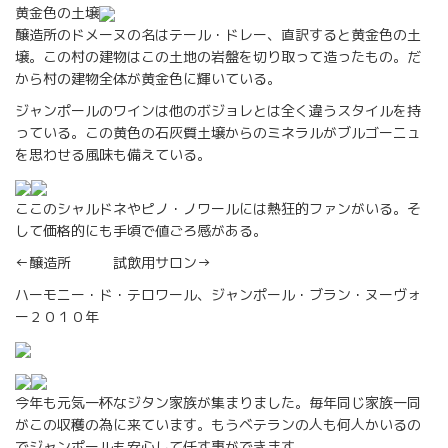
黄金色の土壌
醸造所のドメーヌの名はテール・ドレー、直訳すると黄金色の土
壌。この村の建物はこの土地の岩盤を切り取って造ったもの。だ
から村の建物全体が黄金色に輝いている。
ジャンポールのワインは他のボジョレとは全く違うスタイルを持
っている。この黄色の石灰質土壌からのミネラルがブルゴーニュ
を思わせる風味も備えている。
ここのシャルドネやピノ・ノワールには熱狂的ファンがいる。そ
して価格的にも手頃で値ごろ感がある。
←醸造所 試飲用サロン→
ハーモニー・ド・テロワール、ジャンポール・ブラン・ヌーヴォ
ー２０１０年
今年も元気一杯なジタン家族が集まりました。毎年同じ家族一同
がこの収穫の為に来ています。もうベテランの人も何人かいるの
でジャンポールも安心して任す事ができます。