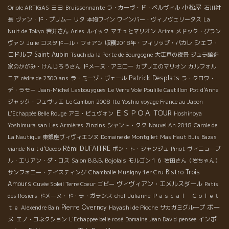
小松屋
ヨヨ
Oriole ARTIGAS
Bruissonnante
ラ・カーヴ・ド・ベルヴィル
石川社
長
ヴァン・ド・プリムー
リタ
本物ワイン
ワインバー・ヴィノヴェリータス
La
Nuit de Tokyo
岩井さん
Arles
ルイック
マチュとマリオン
Arima
メドック・グラン
シェフ・
ヴァン
Julie
コスタドール・フォアン
収穫2018年・フィリップ・パカレ
ロドルフ
Saint Aubin
Tsuchida
la Porte de Bourgogne
大江戸の夜景
ジュラ醸造
家のかがみ・けんじろうさん
ドメーヌ・アミロー
カプリエのマリオン
カルフォル
Patrick Desplats
ニア
cèdre de 2300 ans
ラ・ミーゾ・ヴェール
ラ・クロワ・
デ・ラモー
Jean-Michel Lasbouygues
Le Verre Vole
Poulille Castillon
Pot d'Anne
ジャック・フェヴリエ
Le Cambon 2008
Ito Yoshio voyage France au Japon
ＥＳＰＯＡ TOUR
L'Echappée Belle Rouge
アミ・ビュヴォン
Hoshinoya
Yoshimura san
Les Armières
Zinzins
シャント・クク
Nouvel An 2018
Carole de
La Nautique
東銀座ヴィヴィエンヌ
Domaine de Montgilet
Mas Haut Buis
Bazas
Rémi DUFAITRE
viande
Nuit d'Ooedo
ポン・ト・シャンジュ
Pinot
ヴィニョーブ
ル・エリアン・ダ・ロス
Salon B.B.B. Bojolais
モルゴン１６
岩田さん（岩ちゃん）
Bistro Trois
サンフォニー・テイスティング
Chambolle Musigny 1er Cru
Amours
ヴィヴィアン・エメルスダール
Cuvée Soleil Terre Coeur
ゴビー
Patis
des Rosiers
ドメーヌ・ド・ラ・ガランス
chef Julianne
Ｐａｓｃａｌ Ｃｏｌｅｔ
ボー
Pierre Overnoy
ｔｅ
Alexendre Bain
Hayashi de Pioche
サカガミグループ
ヌ
インポ
エノ・コネクション
L'Echappee belle rosé
Domaine Jean David
pensee