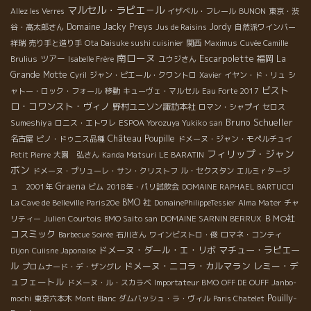
マルセル・ラピエ－ル
Allez les Verres
イザベル・フレール
BUNON
東京・渋
Domaine Jacky Preys
Jordy
谷・高太郎さん
Jus de Raisins
自然派ワインバー
祥瑞
売り手と造り手
Ota Daisuke sushi cuisinier
関西
Maximus
Cuvée Camille
南ローヌ
Escarpolette
ツアー
福岡
La
Brulius
Isabelle Frère
ユウジさん
Grande Motte
Cyril
ジャン・ピエール・クワントロ
Xavier
イヤン・ド・リュ
シ
ビスト
ャトー・ロック・フォール
移動
キューヴェ・マルセル
Eau Forte 2017
ロ・コワンスト・ヴィノ
野村ユニソン諏訪本社
ロマン・シャプイ
セロス
Bruno Schueller
Sumeshiya
ロニス・エトワレ
ESPOA Yorozuya Yukiko san
Château Poupille
名古屋
ピノ・ドゥニス品種
ドメーヌ・ジャン・モペルチュイ
フィリップ・ジャン
Petit Pierre
大園 弘さん
Kanda Matsuri
LE BARATIN
ボン
ドメーヌ・プリューレ・サン・クリストフ
ル・セクスタン
エルミｒタージ
Graena
ュ 2001年
ビム
2018年・パリ試飲会
DOMAINE RAPHAEL BARTUCCI
BMO 社
La Cave de Belleville Paris20e
DomainePhilippeTessier
Alma Mater
チャ
ＢＭО社
リティー
Julien Courtois
BMO Saito san
DOMAINE SARNIN BERRUX
コスミック
Barbecue Soirée
石川さん
ワインビストロ・俊
ロマネ・コンティ
ドメーヌ・ダール・エ・リボ
マチュー・ラピエー
Dijon
Cuiisne Japonaise
ル
ドメーヌ・ニコラ・カルマラン
レミー・デ
プロムナード・デ・ザングレ
ュフェートル
ドメーヌ・ル・スカラベ
Importateur BMO
OFF DE OUFF
Janbo-
Pouilly-
mochi
東京六本木
Mont Blanc
ダムバッシュ・ラ・ヴィル
Paris Chatelet