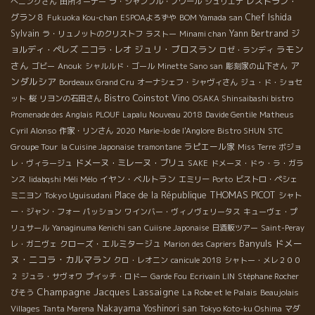
レストラン・
へニングさん
田所オーナー
ラ・シャンブル・ノワール
ジュリエナ
グラン８
Chef Ishida
Fukuoka Kou-chan
ESPOAよろずや
BOM Yamada san
Sylvain
Yann Bertrand
ジ
ラ・リュノットのクリストフ
ラストー
Minami chan
ジュリ・ブロスラン
ラモン
ョルディ・ペレズ
ニコラ・レオ
ロゼ・ランディ
さん
ア
ゴビー
Anouk
シャルルド・ゴール
Minette Sano san
彫刻家の山下さん
ンダルシア
Bordeaux Grand Cru
オーナシェフ・シャヴィさん
ジュ・ド・ショセ
Bistro Coinstot Vino
ット
桜
リヨンの石田さん
OSAKA Shinsaibashi bistro
Promenade des Anglais
PLOUF
Lapalu Nouveau 2018
Davide Gentile
Matheus
STC
Cyril Alonso
作家・リンさん
2020
Marie-lo de l'Anglore
Bistro SHUN
Groupe Tour
ラピエール家
la Cuisine Japonaise
tramontane
Miss Terre
ボジョ
ドメーヌ・ミレーヌ・ブリュ
レ・ヴィラージュ
SAKE
ドメーヌ・ドゥ・ラ・ガラ
イヤン・ベルトラン
ンス
Iidabqshi Méli Mélo
エミリー
Porto
ビストロ・ペシェ
THOMAS PICOT
Tokyo Uguisudani
Place de la République
ミニヨン
シャト
ー・ジャン・フォー
パッション
ワインバー・ヴィノヴェリータス
キューヴェ・プ
リュサール
Yanaginuma Kenichi san
Cuiisne Japonaise
日酒販ツアー
Saint-Peray
Banyuls
ドメー
クローズ・エルミタージュ
レ・ガニヴェ
Marion des Capriers
ヌ・ニコラ・カルマラン
クロ・レオニン
canicule 2018
シャトー・メレ２００
２
ジュラ・サヴォワ
プイッチ・ロドー
Garde Fou
Ecrivain LIN
Stéphane Rocher
Champagne Jacques Lassaigne
La Robe et le Palais
びそう
Beaujolais
Nakayama Yoshinori san
Villages
Tanta Marena
Tokyo Koto-ku Oshima
マダ