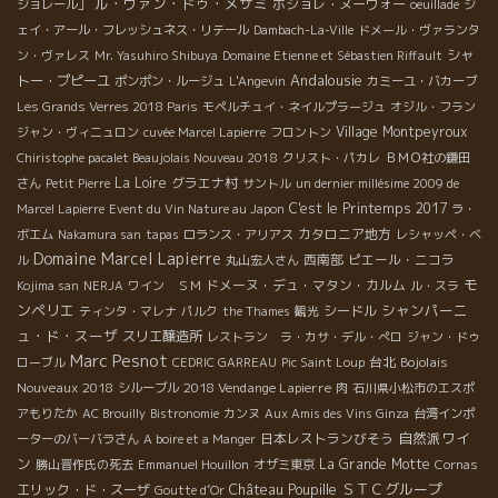
ル・ヴァン・ドゥ・メザミ
ボジョレ・ヌーヴォー
ジョレール」
oeuillade
ジ
ェイ・アール・フレッシュネス・リテール
Dambach-La-Ville
ドメール・ヴァランタ
シャ
ン・ヴァレス
Mr. Yasuhiro Shibuya
Domaine Etienne et Sébastien Riffault
Andalousie
トー・プピーユ
ポンポン・ルージュ
L'Angevin
カミーユ・バカーブ
Les Grands Verres 2018 Paris
モペルチュイ・ネイルプラージュ
オジル・フラン
Village Montpeyroux
ジャン・ヴィニュロン
cuvée Marcel Lapierre
フロントン
Chiristophe pacalet Beaujolais Nouveau 2018
クリスト・パカレ
ＢＭＯ社の鎌田
La Loire
グラエナ村
さん
Petit Pierre
サントル
un dernier millésime 2009 de
C'est le Printemps 2017
Marcel Lapierre
Event du Vin Nature au Japon
ラ・
カタロニア地方
ボエム
Nakamura san
tapas
ロランス・アリアス
レシャッペ・ベ
Domaine Marcel Lapierre
西南部
ピエール・ニコラ
ル
丸山宏人さん
モ
ドメーヌ・デュ・マタン・カルム
Kojima san
NERJA
ワイン ＳＭ
ル・スラ
ンペリエ
シャンパーニ
シードル
ティンタ・マレナ
パルク
the Thames
観光
ュ・ド・スーザ
スリエ醸造所
レストラン ラ・カサ・デル・ぺロ
ジャン・ドゥ
Marc Pesnot
台北
Bojolais
ローブル
CEDRIC GARREAU
Pic Saint Loup
Nouveaux 2018
2018 Vendange Lapierre
シルーブル
肉
石川県小松市のエスポ
アもりたか
AC Brouilly
Bistronomie
カンヌ
Aux Amis des Vins Ginza
台湾インポ
自然派ワイ
日本レストランびそう
ーターのバーバラさん
A boire et a Manger
ン
La Grande Motte
勝山晋作氏の死去
Emmanuel Houillon
オザミ東京
Cornas
Château Poupille
ＳＴＣグループ
エリック・ド・スーザ
Goutte d’Or