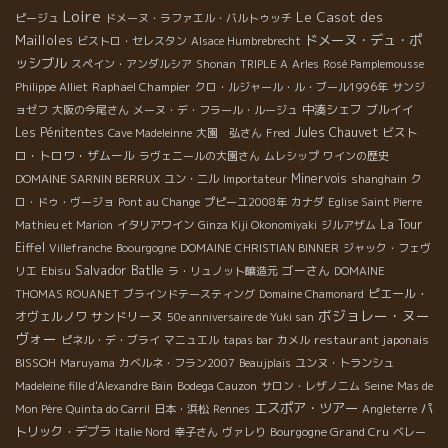
Loire
Le Casot des
ピージュ
ドメーヌ・ラファエル・バルトゥッチ
Mailloles
ドメーヌ・デュ・ポ
ビストロ・セレスタン
Alsace Humbrebrecht
ッシブル
スペイン・アンダルシア
Shonan
TRIPLE A
Arles
Rosé Pamplemousse
Raphael Champier
Philippe Alliet
クロ・ルジャール・ル・ブール1996年
サンジ
中湊シェフ
ブルイイ
ョゼフ
大阪の今尾さん
メーヌ・デ・フラール・ルージュ
Les Pénitentes
Jules Chauvet
ビスト
Cave Madeleinne
大園 弘さん
Fred
ロ・トロワ・ザムール
ラヴェニールの大園さん
ムレシップ
ワインの歴史
Minervois
DOMAINE SARNIN BERRUX
ユン・ニル
Importateur
shanghain
ク
ロ・ドゥ・ヴージョ
Pont au Change
プピーユ2008年
カナダ
Eglise Saint Pierre
La Tour
Mathieu et Marion
イタリアワイン
Ginza Kiji Okonomiyaki
ジルアザム
Eiffel
Villefranche
Boourgogne
DOMAINE CHRISTIAN BINNER
ジャック・フェヴ
Salvador Batlle
ゴーさん
リエ
Ebisu
ラ・リュノット醸造元
DOMAINE
ピエール・
THOMAS ROUANET
ブラインドテースティング
Domaine Chamonard
ボジョレー・ヌー
オヴェルノワ
サンドリーヌ
50e anniversaire de Yuki san
ヴォー
restaurant japonais
ピネル・デ・ブライ
マニュエル
tapas bar
カメル
BISSOH
Maruyama
カベルネ・フラン2007
Beaujplais
ユンヌ・トランシュ
Seine
Madeleine fille d'Alexandre Bain
Bodega Cauzon
サロン・レザノニム
Mas de
エスポア・ツアー
パ
Mon Père
Quinta do Carril
日本・浜松
Rennes
Angleterre
トリック・デプラ
Bourgogne Grand Cru
Italie Nord
幸子さん
ヴァレり
ベレー