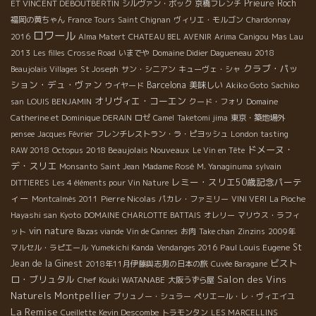
Prieure Roch
ET VINCENT DEBOUTBERTIN
シルヴァン・ボック
京橋フレンチ
福岡の黄ちゃん
France Tours
Saint Chignan
ヴィリエ・モルゴン
Chardonnay
ロワール
2016
Alma Matert
CHATEAU BEL AVENIR
Arima
Canigou
Mas Lau
2013
Les filles
Crosse Road
いまでや
Domaine Didier Dagueneau
2018
クラブ・パッ
Beaujolais Villages
St Joseph
サン・シニアン
キューヴェ・シャ
ション・デュ・ヴァン
Barcelona
美味しい
ウイヤード
Akiko Goto
Sachiko
オリヴィエ・コーエン
san
LOUIS BENJAMIN
クード・フォリ
Domaine
Catherine et Dominique DERAIN
ロゼ
Camel
Taketomi jima
東京・築地場外
pensee
Jacques Février
フレンチレストラン・ラ・ピヨッシュ
London tasting
ドメーヌ・
2018 Beaujolais Nouveaux
RAW 2018
Octopus
Le Vin en Tête
デ・スリエ
Monsanto
Saint Jean
Madame Rosé
M. Yanaginuma
sylvain
レミー・スリエ50歳記念パーテ
DITTIERES
Les 4 éléments pour Vin Nature
ィー
Pierre Nicolas
Montcalmès 2011
パカレ・ファミリー
VINI VERI
La Pioche
Hayashi san
Kyoto
DOMAINE CHARLOTTE BATTAIS
オレリー
マリウス・ラフィ
vin nature
ット
Bazas viande
Vin de Cannes
お肉
Take chan
Zinzins
2009年
Paul Louis Eugene
St
マルセル・ラピエール
Yumekichi Kanda
Vendanges 2016
ビスト
Jean de la Ginest
2018年11月伊藤與志男の日本の旅
Cuvée Baragane
ロ・ブリュタル
Salon des Vins
Chef Kouki WATANABE
大阪うずら屋
Naturels Montpellier
ブリュノー・シュラー
ペリエール・レ・ヴィエイユ
La Remise
Cueillette
Kevin Descombe
トラモンタン
LES MARCELLINS