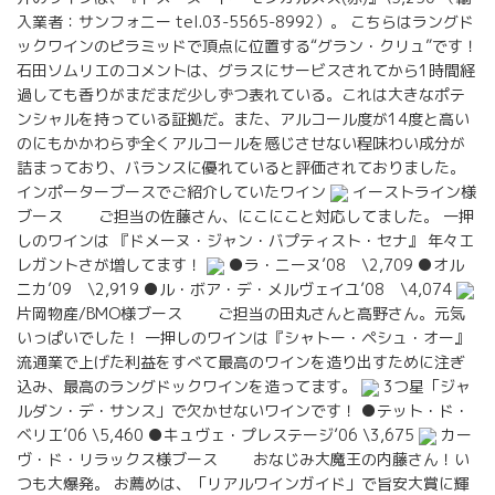
入業者：サンフォニー tel.03-5565-8992）。 こちらはラングド
ックワインのピラミッドで頂点に位置する“グラン・クリュ”です！
石田ソムリエのコメントは、グラスにサービスされてから1時間経
過しても香りがまだまだ少しずつ表れている。これは大きなポテ
ンシャルを持っている証拠だ。また、アルコール度が14度と高い
のにもかかわらず全くアルコールを感じさせない程味わい成分が
詰まっており、バランスに優れていると評価されておりました。
インポーターブースでご紹介していたワイン
イーストライン様
ブース ご担当の佐藤さん、にこにこと対応してました。 一押
しのワインは 『ドメーヌ・ジャン・バプティスト・セナ』 年々エ
レガントさが増してます！
●ラ・ニーヌ’08 \2,709 ●オル
ニカ’09 \2,919 ●ル・ボア・デ・メルヴェイユ’08 \4,074
片岡物産/BMO様ブース ご担当の田丸さんと高野さん。元気
いっぱいでした！ 一押しのワインは『シャトー・ペシュ・オー』
流通業で上げた利益をすべて最高のワインを造り出すために注ぎ
込み、最高のラングドックワインを造ってます。
3つ星「ジャ
ルダン・デ・サンス」で欠かせないワインです！ ●テット・ド・
ベリエ’06 \5,460 ●キュヴェ・プレステージ’06 \3,675
カー
ヴ・ド・リラックス様ブース おなじみ大魔王の内藤さん！い
つも大爆発。 お薦めは、「リアルワインガイド」で旨安大賞に輝