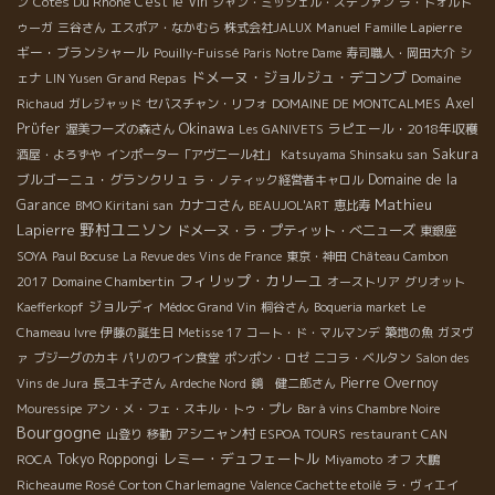
Côtes Du Rhône
C'est le Vin
ン
ジャン・ミッシェル・ステファン
ラ・トォルト
Manuel
Famille Lapierre
ゥーガ
三谷さん
エスポア・なかむら
株式会社JALUX
ギー・ブランシャール
Pouilly-Fuissé
Paris Notre Dame
寿司職人・岡田大介
シ
ドメーヌ・ジョルジュ・デコンブ
Grand Repas
ェナ
LIN Yusen
Domaine
Axel
Richaud
ガレジャッド
セバスチャン・リフォ
DOMAINE DE MONTCALMES
Okinawa
Prϋfer
ラピエール・2018年収穫
渥美フーズの森さん
Les GANIVETS
Sakura
酒屋・よろずや
インポーター「アヴニール社」
Katsuyama Shinsaku san
ブルゴーニュ・グランクリュ
Domaine de la
ラ・ノティック経営者キャロル
Mathieu
Garance
カナコさん
BMO Kiritani san
BEAUJOL'ART
恵比寿
野村ユニソン
Lapierre
ドメーヌ・ラ・プティット・べニューズ
東銀座
SOYA
Paul Bocuse
La Revue des Vins de France
東京・神田
Château Cambon
フィリップ・カリーユ
2017
Domaine Chambertin
オーストリア
グリオット
ジョルディ
Kaefferkopf
Médoc Grand Vin
桐谷さん
Boqueria market
Le
Chameau Ivre
伊藤の誕生日
Metisse 17
コート・ド・マルマンデ
築地の魚
ガヌヴ
ァ
ブジーグのカキ
パリのワイン食堂
ポンポン・ロゼ
ニコラ・ベルタン
Salon des
Pierre Overnoy
Vins de Jura
長ユキ子さん
Ardeche Nord
鏡 健二郎さん
Mouressipe
アン・メ・フェ・スキル・トゥ・プレ
Bar à vins Chambre Noire
Bourgogne
アシニャン村
山登り
移動
ESPOA TOURS
restaurant CAN
レミー・デュフェートル
Tokyo Roppongi
ROCA
Miyamoto
オフ
大鵬
Richeaume Rosé
Corton Charlemagne
Valence Cachette etoilé
ラ・ヴィエイ