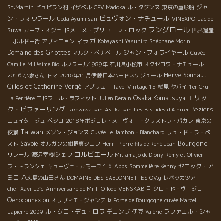
ジャ
St.Martin
ピュピラン村
イザベル
CPV Madoka
ル・タジンヌ
東京の屋形船
ビュヴォン・ナチュール
ン・フォワラール
Ueda Ayumi san
VINEXPO
Lac de
ラングロール
ドメーヌ・プリューレ・ロック
Suwa
カーブ・オジェ
世界遺産
マラガ
旧ボルドー街
アヴィニョン
Kobayashi Yasuhiro
Stéphane Morin
Domaine des Griottes
ジャン・フォワイヤール
マルク・ぺナベール
Cuvée
Camille
Millésime Bio
ルノワール1989年
石川県小松市
オクセロワ・ナチュール
Herve Souhaut
2016
小泉さん
トマ
2018年11月伊藤日本ハードスケジュール
Gilles et Catherine Vergé
アブリュー
Tavel Vintage 15
桜見
ヤバイ
1er Cru
Osaka Komatsuya
エリッ
La Perrière
エドワール・ラフィット
Julien Derain
ク・ピファーリング
Beziers
Takezawa san
Asuka san
Les Bastides d'Alquier
ニュイタージュ
ペシコ
2018年ボジョレ・ヌーヴォー・クリストフ・パカレ
東京の
Taiwan
夜景
メゾン・ジョンヌ
Cuvée Le Jambon・Blanchard
リュ・ド・ラ・ペ
Bourgone
Savoie
スト
オルガンの紺野真シェフ
Henri-Pierre fils de René Jean
コルビエール
渡辺幸樹シェフ
リレール
Mr.Tamajo de Diony
Rémy et Olivier
ヤニック・ア
ラ・トランシェ
キューヴェ・カミーユ１６
Apps
Sommelière Kenny
ミロ
八丈島の山田さん
DOMAINE DES SABLONNETTES
QV.g
レベッカツアー
Loïc
chef Xavi
Anniversaire de Mr ITO
Iode
VENSKAB
月
クロ・ド・ヴージョ
Oenoconnexion
オリヴィエ・ジャンテ
la Porte de Bourgogne
cuvée Marcel
ル・グロ・デュ・ロワ
デコンブ
ラファエル・シャ
Lapierre 2009
伊豆
Valérie