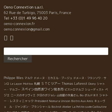
Oeno Connextion s.a.r.l.
62 Rue de Turbigo, 75003 Paris, France
Tel +33 (0)1 49 96 40 20
oeno-connexion.fr
oeno.connexion@gmail.com
Rechercher :
Philippe Wies
マルク
ドメーヌ・ミカエル・ブージュ
ドメーヌ・フランソワ・サ
ＳＴＣツアー
札幌
Thomas Laforest
ンロ
Le Layon
Mottox
Diony
シャト
スペイン自然派ワイン見本市
ベ
ー・マルゴー
ビストロマルゴ
シューディスト
ジエ
シャト
ニースのオリヴィエ
夕日のボジョレ
山田屋の矢島さん
Bio
ボルドネス
ー・レスティニャック
Président Nomura Unison
Bistro Aux Amis
キューヴ
ェ ル・ジャンボン・ブランシャール
Bistrot Atelier
La Petite cuvée Cailloutine