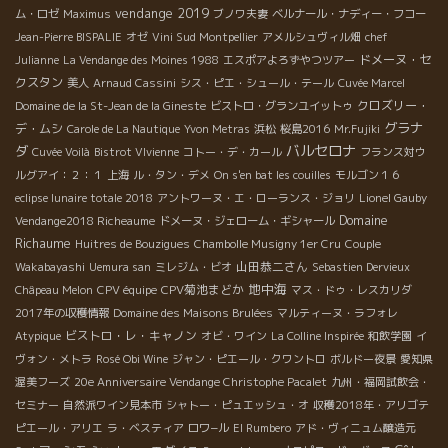
vendange 2019
ム・ロゼ
Maximus
ブノワ夫妻
ベルナール・ナディー・フコー
Jean-Pierre BISPALIE
オゼ
Vini Sud Montpellier
アメルシュヴィル畑
chef
ドメーヌ・セ
Julianne
La Vendange des Moines 1988
エスポアよろずやつツアー
クスタン
美人
Arnaud Cassini
シス・ピエ・シュール・テール
Cuvée Marcel
クロズリー・
Domaine de la St-Jean de la Gineste
ビストロ・グランユイットゥ
グラナ
デ・ムシ
Carole de La Nautique
Yvon Metras
浜松
桜島2016
Mr.Fujiki
バルセロナ
ダ
Cuvée Voilà
Bistrot VIvienne
コトー・デ・カール
フランス対ウ
ルグアイ：２：１
上海
ル・タン・デメ
On s'en bat les couilles
モルゴン１６
eclipse lunaire totale 2018
アントワーヌ・エ・ローランス・ジョリ
Lionel Gauby
Domaine
Vendange2018 Richeaume
ドメーヌ・ジェローム・ギシャール
Richaume
Huitres de Bouzigues
Chambolle Musigny 1er Cru
Couple
山田恭二さん
Wakabayashi
Uemura san
ミレジム・ビオ
Sebastien Dervieux
地中海
CPV菊池まどか
Châpeau Melon
CPV équipe
マス・ドゥ・レスカリダ
2017年の収穫情報
Domaine des Maisons Brulées
マルティーヌ・ラフォレ
ビストロ・レ・キャノン
Atypique
オビ・ワイン
La Colline Inspirée
和飲学園
イ
ヴォン・メトラ
Rosé Obi Wine
ジャン・ピエール・クワントロ
ボルドー夜景
愛知県
渥美フーズ
20e Anniversaire Vendange Christophe Pacalet
九州・福岡試飲会・
セミナー
自然派ワイン見本市
シャトー・ピュエッシュ・オ
収穫2018年・アリゴテ
ピエール・アリエ
ラ・ベスティア
ロワ−ル
El Rumbero
アド・ヴィニュム醸造元