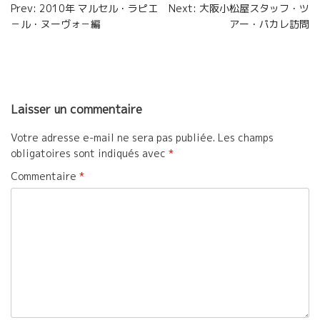
Navigation
Prev: 2010年 マルセル・ラピエ
Next: 大阪小松屋スタッフ・ツ
o
r
e
－ル・ヌーヴォ－編
アー・パカレ訪問
de
k
r
l’article
Laisser un commentaire
Votre adresse e-mail ne sera pas publiée.
Les champs
obligatoires sont indiqués avec
*
Commentaire
*