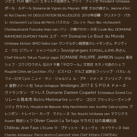
ンピエ
PUR
懐かしい
ミネットの佐野さん
プイイ・フィッセ
President Ishikawa
ポール・ルデール
Domaine de Vignes du Maynes
共栄
大分の俊さん
Jeanne d'Arc
et Roi Charles VII
DEGUSTATION BEAUJOLOISE
2018年収穫・クリストフ・パカ
レ
restaurent La Casa del Perro
パスカル・コレット
Pays-Bas
restaurent
DOMAINE
Chateaubriand
Fukuoka Imao-san
パリ・夕焼けのセーヌ河
Cuvée Bou
Domaine Le Bout du Monde
RAYMOND DUPONT FAHN
ユグ・べゲ
BMO Seiko san
Ishikawa Akinori
サンマルタン経営者のレイモンさん
オリヴィ
Souvignargues
エ・クロ
ジブレイ・シャンベルタン
ESPOAしんかわ
丹さん
DOMAINE PHILIPPE JAMBON
Tokyo Tsukiji-jogai
Chef Kikuchi
Isojiro
寿司
シェフ・ユウジロウさん
北川ナヲ著「テロワール」文芸社
キタノセ店のシェフ
Poupille Côtes de Castillon
パリ・ビストロ・マルゴ
試飲会フィリップ・パカレ
ル
フォーロゼ
Cyril
ニュイ・サン・ジョルジュ
ル・プチ・ドメーヌ
フィリップ・デル
ＥＳＰＯＡ
Vendanges 2017
ドメーヌ・
メ
星野リゾート社
Tokyo Setagaya
Domaine Damien Coquelet
ヴァランタン・ヴァレス
Echezeaux Grand Cru
リレール見本市
Bistro Montmartre
レーザン・ゴロワ
ブラッスリーヴァンダ
Sakurajima
ンジュ
竹ちゃん
Hospice de Beaune
Alliq Hashimoto san
Aurélie
ブ
レンダン・トレイシー
カーヴ・マドレーヌ
Ten
Kouchi Ishikawa san
マクシマス
Olivier Cousin
La Tortuga
サカガミ社の高橋社長
Asami
岡田シェフ
Château Jean Faux
L'Ecume
ラ・プティトゥ・キューヴェ・カイウティヌ
Diak
Paris bistro Coinstot Vino
Charles Aznavour
Chef Kôtaro
CHATEAU