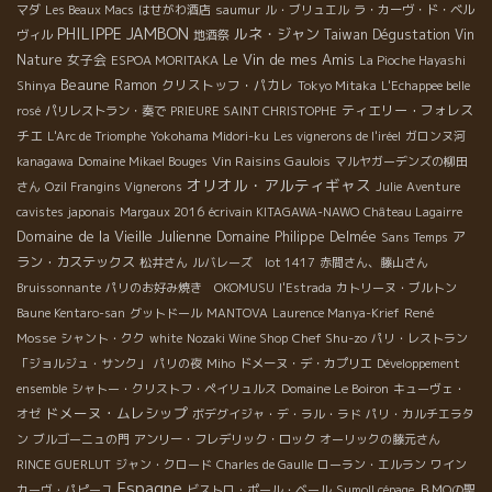
マダ
Les Beaux Macs
はせがわ酒店
saumur
ル・ブリュエル
ラ・カーヴ・ド・ベル
PHILIPPE JAMBON
ルネ・ジャン
Taiwan Dégustation Vin
ヴィル
地酒祭
Le Vin de mes Amis
Nature
女子会
ESPOA MORITAKA
La Pioche Hayashi
Beaune
Ramon
クリストッフ・パカレ
Shinya
Tokyo Mitaka
L'Echappee belle
ティエリー・フォレス
rosé
パリレストラン・奏で
PRIEURE SAINT CHRISTOPHE
チエ
L'Arc de Triomphe
Yokohama Midori-ku
Les vignerons de l'iréel
ガロンヌ河
Vin Raisins Gaulois
kanagawa
Domaine Mikael Bouges
マルヤガーデンズの柳田
オリオル・アルティギャス
さん
Ozil Frangins Vignerons
Julie
Aventure
cavistes japonais
Margaux 2016
écrivain KITAGAWA-NAWO
Château Lagairre
Domaine de la Vieille Julienne
Domaine Philippe Delmée
ア
Sans Temps
ラン・カステックス
松井さん
ルバレーズ lot 1417
赤間さん、藤山さん
Bruissonnante
パリのお好み焼き OKOMUSU
l'Estrada
カトリーヌ・ブルトン
René
Baune Kentaro-san
グットドール
MANTOVA
Laurence Manya-Krief
Mosse
Chef Shu-zo
シャント・クク
white
Nozaki Wine Shop
パリ・レストラン
「ジョルジュ・サンク」
パリの夜
Miho
ドメーヌ・デ・カプリエ
Développement
ensemble
シャトー・クリストフ・ペイリュルス
Domaine Le Boiron
キューヴェ・
ドメーヌ・ムレシップ
オゼ
ボデグイジャ・デ・ラル・ラド
パリ・カルチエラタ
ン
ブルゴーニュの門
アンリー・フレデリック・ロック
オーリックの藤元さん
RINCE GUERLUT
ジャン・クロード
Charles de Gaulle
ローラン・エルラン
ワイン
Espagne
カーヴ・パピーユ
ビストロ・ポール・ベール
Sumoll cépage
ＢＭОの聖