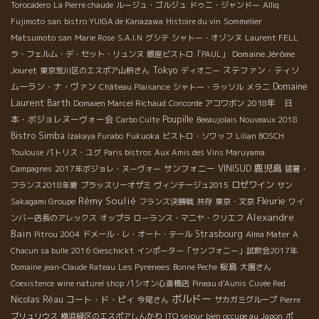
Torocadero
La Pierre chaude
ルージュ・ゴルジュ
ドゥニ・ジャンドー
Alliq
Fujimoto san
bistro YUIGA de Kanazawa
Histoire du vin
Sommelier
Matsumoto san
Marie Rose
S.A.I.N
グシテ
シャトー・オゾンヌ
Laurent FELL
Domaine Jérôme
ラ・フェルム・デ・セット・リュンヌ
銀座ビストロ「PAUL」
Tokyo
Jouret
ステファン・ティソ
東京荒川区のエスポア山枡さん
ディオニー
ムーラン・ナ・ヴァン
Domaine
Château Plaisance
シャトー・ラッソル
メラニ
Laurent Barth
2018年 日
Domaien Marcel Richaud
Concorde
アコワボン
本・ボジョレヌーヴォー会
Poupille
Carbo Culte
Beeaujolais Nouveaux 2018
Bistro Simba
Izakaya Furabo
Fukuoka
ビストロ・ソワッフ
Lilian BOSCH
Toulouse
パトリス・ユグ
Paris bistros
Aux Amis des Vins Maruyama
鹿児島
サンフォニー
VINISUD
Campagnes
2017年ボジョレ・ヌーヴォー
猛暑・
ロゼワイン
フランス2018年夏
ブラッスリーオザミ
ヴィンテージュ2015
サン
Rémy Soulié
Fleurie
Sakagami Groupe
フランス決勝戦
共存
東京・文京
ワイ
Alexandre
ンバー店長のアレックス
オップラ
ローランス・マニヤ・クリエフ
Bain
Strasbourg
Pitrou 2004
ドメール・レ・オート・テール
Alma Mater
A
Geschickt
Chacun sa bulle 2016
インポーター「サンフォニー」試飲会2017年
桜島
Domaine jean-Claude Rateau
Les Pyrenees
Bonne Peche
大園さん
Coexistence
wine naturel shop
パシオン心斎橋店
Pineau d'Aunis
Cuvée Red
ボルドー
Nicolas Réau
コート・ド・ピィ
今尾さん
サカガミグループ
Pierre
ブリュリウス
横浜緑区のエスポアしんかわ
ITO sejour bien occupe au Japon
ポ