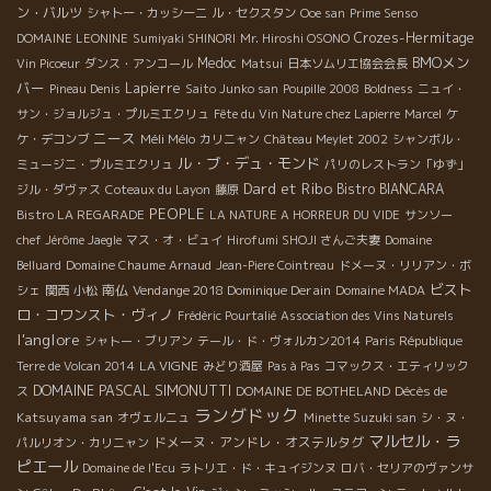
ン・バルツ
シャトー・カッシーニ
ル・セクスタン
Ooe san
Prime Senso
Crozes-Hermitage
DOMAINE LEONINE
Sumiyaki SHINORI
Mr. Hiroshi OSONO
BMOメン
Medoc
Vin Picoeur
ダンス・アンコール
Matsui
日本ソムリエ協会会長
バー
Lapierre
Pineau Denis
Saito Junko san
Poupille 2008
Boldness
ニュイ・
サン・ジョルジュ・プルミエクリュ
Fête du Vin Nature chez Lapierre
Marcel
ケ
ニース
Méli Mélo
ケ・デコンブ
カリニャン
Château Meylet 2002
シャンボル・
ル・ブ・デュ・モンド
ミュージニ・プルミエクリュ
パリのレストラン「ゆず」
Dard et Ribo
Bistro BIANCARA
ジル・ダヴァス
Coteaux du Layon
藤原
PEOPLE
Bistro LA REGARADE
LA NATURE A HORREUR DU VIDE
サンソー
chef Jérôme Jaegle
マス・オ・ビュイ
Hirofumi SHOJI さんご夫妻
Domaine
Belluard
Domaine Chaume Arnaud
Jean-Piere Cointreau
ドメーヌ・リリアン・ボ
ビスト
南仏
Vendange 2018 Dominique Derain
シェ
関西
小松
Domaine MADA
ロ・コワンスト・ヴィノ
Frédéric Pourtalié
Association des Vins Naturels
l'anglore
シャトー・ブリアン
テール・ド・ヴォルカン2014
Paris République
LA VIGNE
Terre de Volcan 2014
みどり酒屋
Pas à Pas
コマックス・エティリック
DOMAINE PASCAL SIMONUTTI
Décès de
ス
DOMAINE DE BOTHELAND
ラングドック
Katsuyama san
オヴェルニュ
Minette Suzuki san
シ・ヌ・
マルセル・ラ
ドメーヌ・アンドレ・オステルタグ
パルリオン・カリニャン
ピエール
Domaine de l'Ecu
ラトリエ・ド・キュイジンヌ
ロバ・セリアのヴァンサ