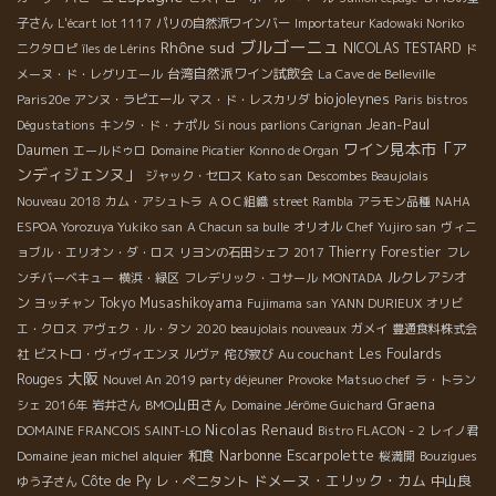
子さん
L'écart lot 1117
パリの自然派ワインバー
Importateur Kadowaki Noriko
ブルゴーニュ
Rhône sud
NICOLAS TESTARD
ニクタロピ
îles de Lérins
ド
台湾自然派ワイン試飲会
メーヌ・ド・レグリエール
La Cave de Belleville
biojoleynes
Paris20e
アンヌ・ラピエール
マス・ド・レスカリダ
Paris bistros
Jean-Paul
Dégustations
キンタ・ド・ナポル
Si nous parlions Carignan
ワイン見本市「ア
Daumen
エールドゥロ
Domaine Picatier
Konno de Organ
ンディジェンヌ」
Kato san
ジャック・セロス
Descombes Beaujolais
Nouveau 2018
カム・アシュトラ
ＡＯＣ組織
street Rambla
アラモン品種
NAHA
ESPOA Yorozuya Yukiko san
A Chacun sa bulle
オリオル
Chef Yujiro san
ヴィニ
Thierry Forestier
ョブル・エリオン・ダ・ロス
リヨンの石田シェフ
2017
フレ
ルクレアシオ
ンチバーベキュー
横浜・緑区
フレデリック・コサール
MONTADA
ン
Tokyo Musashikoyama
ヨッチャン
Fujimama san
YANN DURIEUX
オリビ
エ・クロス
アヴェク・ル・タン
2020 beaujolais nouveaux
ガメイ
豊通食料株式会
Les Foulards
社
ビストロ・ヴィヴィエンヌ
ルヴァ
侘び寂び
Au couchant
大阪
Rouges
Nouvel An 2019 party déjeuner
Provoke
Matsuo chef
ラ・トラン
BMO山田さん
Graena
シェ 2016年
岩井さん
Domaine Jérôme Guichard
Nicolas Renaud
DOMAINE FRANCOIS SAINT-LO
Bistro FLACON - 2
レイノ君
Narbonne
Escarpolette
Domaine jean michel alquier
和食
桜満開
Bouzigues
ドメーヌ・エリック・カム
Côte de Py
レ・ぺニタント
中山良
ゆう子さん