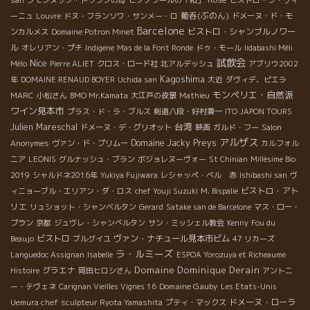
葡呑(ぶのん)
ーニュ
Louvre
ドヌ・フランソワ・サンメー・ロ
ドメーヌ・ド・モ
Barcelone
ビストロ・シャンブルノワー
ンカルメス
Domaine Potron Minet
ル
オレリアン・プチ
Indigene
Mas de la Font Ronde
ドゥ・モール
Iidabashi Méli
試飲会
Nice
Mélo
Pierre ALIET
クロス・ロード社
北アルデッシュ
アブリウ2002
Kagoshima
年
DOMAINE RENAUD BOYER
Uchida san
大近
ダヴィデ、ピエラ
モンペリエ・自然派
MARC
小松さん
BMO Mr.Kamata
大江戸の夜景
Mathieu
ワイン見本市
プラス・ド・ラ・ブルス
剣道八段・好村兼一
ITO JAPON TOURS
台湾
Julien Mareschal
ドメーヌ・デ・グリオット
映画
ガルド・フー
Salon
アルザス
Domaine Jacky Preys
Anonymes
ヴァン・ド・プリムー
カルフォル
ニア
LEONIS
グルナッシュ・ブラン
ボジョレヌーヴォー
St Chinian
Millésime Bio
2019
シャルドネ2016年
Yukiya Fujiwara
レシャッペ・ベル 赤
Ishibashi san
ヴ
ビストロ・アト
ィニョーブル・エリアン・ダ・ロス
chef Youji Suzuki
M. Bispalie
リエ
リュショット・シャンベルタン
Gerard
Satake san de Barcelone
マス・ロー・
ブラン
京都
ジュヴレ・シャンべルタン
サン・ミッシェル教会
Kenny
Fou du
ビストロ
ヴァン・ナチュール見本市ビム
Beaujo
ブルグイユ
47 リカーズ
ラ・ルミーズ
Languedoc Assignan
Isabelle
ESPOA Yorozuya et Richeaume
Domaine Dominique Derain
グラエナ
Histoire
岡田ヒロシさん
アントニ
Domaine Gauby
ー・テヴェネ
Carignan Vieilles Vignes 16
Les Etats-Unis
ドメーヌ・ローラ
Uemura chef
sculpteur Ryota Yamashita
プティ・マックス