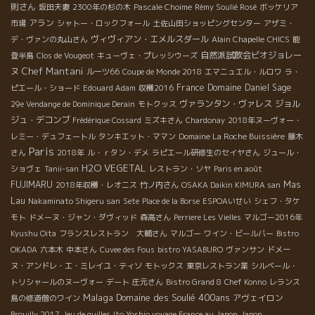
則さん
坂田夫妻
2300年の杉の木
Pascale Choime
Rémy Soulié Rosé
ボッケリア
アラン
市場
シャトー・ロックフォール
土佐山田ショッピングセンター
アザミ・
ヴィヴィアン・エメルスダール
デ・ヴァンの丸山さん
Alain Chapelle
CHICS
能
自然派試飲会ビオジョレー
登半島
Clos de Vougeot
キューヴェ・プレッシウーズ
Chef Mantani
ヌ
ルーツ66
Coupe de Monde 2018
エマニュエル・ルロワ
ラ・
France
Domaine Daniel Sage
ピエール・ショード
Edouard Adam
収穫2016
ヴァランタン・ヴァレス
ジョル
29e Vendange de Dominique Derain
モトクッス
ジュ・デコンブ
Frédérique Cossard
ミズキさん
Chardonay
2018年ヌーヴォー・
レミー・デュフェートル
タンキエット・ママン
Domaine La Roche Buissière
藤木
Paris
さん
2018年
ル・ｒタン・デメ
ラピエール研修生のセイヤさん
ジュール・
H2O VEGETAL
ショヴェ
Tanii-san
レストラン・ソヤ
Paris en août
FUJIMARU
Mas
2018年収穫・レオニス
竹ノ内さん
OSAKA Daikin KIMURA san
Lau
Nakaminato Shigeru san
Sete
Place de la Borse
ESPOAいせい
シェフ・タケ
モト
ドメーヌ・ジャン・ダヴィッド
森高さん
Perriere Les Vielles
マルゴー2016年
Kyushu Oita
フランスレストラン 大輔さん
マルゴー
ワイン・ビールバー
Bistro
OKADA
六本木
中本さん
Cuvee des Fous
bistro YASABURO
ヴァンサン
ドメー
ヌ・アンドレ・エ・ミレイユ・ティソ
モトックス
東京レストラン業
シルベール・
トリシャールのヌーヴォー
デート
庄元さん
Bistro Grand 8
Chef Konno
レランス
Malaga
Domaine des Soulié 400ans
アヴェイロン
島の修道僧のワイン
Brouilly 2017
Jeu de quilles
Ito Yoshio voyage France au Japon
Japon