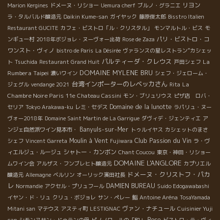
リヨン
Marion Kergines
ドメーヌ・リショー
Uemura cherf
ブルノ・グラニエ
ラ・タルバルド醸造元
Daikin Kume-san
ガイヤック
藤原俊太郎
Bisstro Italien
Restaurant GUCITE
カフェ・ビストロ「ル・クリスタル」
モンマルトル・ビス
モ
パリ・ビストロ・コ
ンギュー村
2018年ボジョレ・ヌーヴォー出荷
Rose de Zaza
ワンスト・ヴィノ
bistro de Paris
La Désirée
ヴァランスの星レストラン”カシェッ
パルティーダ・クレウス
La
ト
Tsuchida
Restaurant Grand Huit
戸田シェフ
DOMAINE MYLENE BRU
Rumbera
Taipei
濃いワイン
シェフ・ジェローム・
台湾インポーターのレベッカさん
La
ジェグル
vendange 2021
Rita
Chambre Noire Paris 11e
Chateau Cassini
モン・ブリュリウス
ピザ店 ロバ・
Domaine de la lunotte
セリア
Tokyo Arakawa-ku
レミ・セデス
ラパリュ・ヌー
ヴォー2018年
Domaine Saint Martin de La Garrigue
ダヴィデ・ジェンティエ
ア
Banyuls-sur-Mer
ンジェ自然派ワイン見本市・
トゥルイヤス
カシェットのまさ
Club Passion du Vin
Moulin à Vent
シェフ
Vincent Garreta
Fujiwara
ラ・ヴ
シャトー・カンボン
ィエルジュ・ルージュ
Chant Coucou
東京・神田・リショー
DOMAINE L'ANGLORE
ムワイン会
アルザス・フンブレヒト醸造元
カプリエル
ドメーヌ・クリストフ・パカ
醸造元
Allemagne
ベルリン
オーリック濱田社長
レ
DAMIEN BUREAU
Normandie
アクセル・プリュフール
Suido Edogawabashi
イヤン・ド・リュ
クリュ・ボジョレ
サン・ペレー
鮨
Antoine Aréna
TosaYamada
ヴァン・ナチュール
Mitani san
マテウス
アスティ町
LESTIGNAC
Cuisinier Yuji
Rose
san
シモンヌサン・ドゥランの母
ピノノワールの「和」
ビストロ・ラ・ヴィ