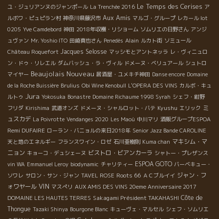
Le Temps des Cerises
ユ・ジュリアンヌのジャンポール
La Trenchée 2016
ア
Aux Amis
ルボワ・ピュピラン村
神奈川県藤沢市
マルゴ・グループ
レカール lot
0205
Yve Camdebord
神田
2018年収穫・リショーム
ソムリエの日野さん
アンジ
Alain
ュヴァン
Mr. Yoshio ITO
田崎真也さん
Penedès
ルカト街
ソミュール
Jacques Selosse
Château Roquefort
マッシモとアントネッラ
レ・ヴィニュロ
ン・ドゥ・リレエル
ダムバッシュ・ラ・ヴィル
ドメーヌ・ベリュアール
シュトロ
Beaujolais Nouveau
マイヤー
居酒屋・ユメキチ神田
Danse encore
Domaine
de la Roche Buissière
Brulius
Obi Wine Kenobull
L'OPERA DES VINS
カルボ・キュ
Jura
ルトゥ
Yokosuka
Bonastre
Domaine Richaume 1998 Syrah
シェフ・紺野
Kyushu
ミ
フリダ
Kirishima
武道オンズ
ドメーヌ・シャルロット・バテ
エリック
ュスカデ
La Poivrotte
Vendanges 2020
Les Maoù
中川マリ
酒販グループESPOA
Remi DUFAIRE
ローラン・バニョルの来日2018年
Senior Jazz Bande CAROLINE
マキシム・マ
天と地のエネルギー
フランスワイン・ロゼ
石川亜樹則
Kuma chan
ニョン
ビストロ・ビアンカーラ
キョーコ・デュシェーヌ
シャトー・プレザンス
ESPOA GOTO
vin WA
Emmanuel Leroy
biodynamic
チャリティー
バーベキュー・
Roots 66
ジャン・フ
ソワレ
サロン・サン・ジャン
TAVEL ROSE
ＡＣブルイイ
VIN
ォワヤール
マスぺリ
AUX AMIS DES VINS 20eme Anniversaire 2017
Sakagami Président TAKAHASHI
Côte de
DOMAINE LES HAUTES TERRES
Thongue
Tazaki Shinya
Bourgone Blanc
キューヴェ・マルセル
シェフ・ソムリエ