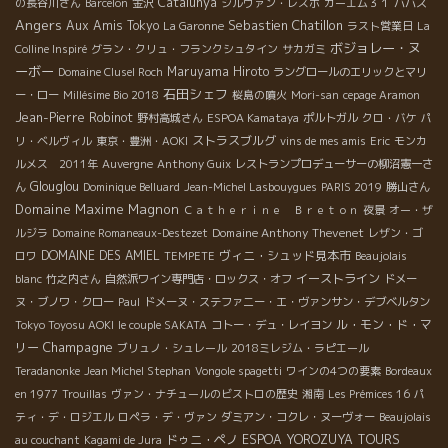
Catalunya
の長谷川さん
Barcelon
金沢
シルヴァン・レスポ
カーエム３１
ババス
Angers
Sebastien Chatillon
Aux Amis Tokyo
La Garonne
ラスト営業日
La
ボジョレー・ヌ
Colline Inspiré
グラン・クリュ・フランクシュタイン
サカガミ
ーボー
Maruyama Hiroto
Domaine Clusel Roch
ラングロールのエリックとマリ
石田シェフ
ー・ロー
Millésime Bio 2018
桜島の噴火
Mori-san
cepage Aramon
Jean-Pierre Robinot
野村高城さん
ESPOA Kamataya
ポルトガル
クロ・バケ
パ
ストラスブルグ
リ・ベルヴィル
東京・豊洲・AOKI
vins de mes amis
Eric
モンカ
ルメス 2011年
Auvergne
Anthony Guix
レストランプロデューサーの柳沼憲一さ
Glouglou
ん
Dominique Belluard
Jean-Michel Lasbouygues
PARIS 2019
勝山さん
Domaine Maxime Magnon
Ｃａｔｈｅｒｉｎｅ Ｂｒｅｔｏｎ
夜景
オー・ザ
Domaine Anthony Thevenet
ルジラ
Domaine Romaneaux-Destezet
レザン・ゴ
DOMAINE DES AMIEL
ヴィニ・シュッド見本市
ロワ
TEMPETE
Beaujolais
イーストライン
blanc
竹之内さん
自然派ワイン専門店・ロックス・オフ
ドメー
ヌ・ブノワ・クロー
Paul
ドメーヌ・ステファニー・エ・ヴァンサン・デブベルタン
ル・モン・ド・マ
Tokyo Toyosu AOKI
le couple SAKATA
コトー・デュ・レイヨン
Champagne
リー
ブリュノ・シュレール
2018ミレジム・ラピエール
Teradanonke
Jean Michel Stephan
Vongole spagetti
ワインの4つの要素
Bordeaux
en 1977
Trouillas
ヴァン・ナチュールのビストロの歴史
湘南
Les Prémices 16
パ
ティ・デ・ロジエル
ロペラ・デ・ヴァン
ダミアン・コクレ・ヌーヴォー
Beaujolais
ドゥニ・ペノ
ESPOA YOROZUYA TOURS
au couchant
Kagami de Jura