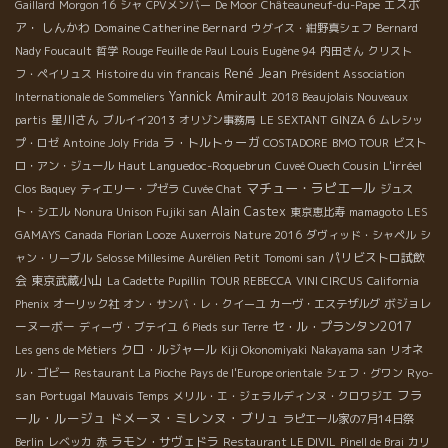
エスポ
Gaillard
Morgon 16
シャ
CPVメンバー
De Moor
Châteauneuf-du-Pape
ア・ しんかわ
Domaine Catherine Bernard
ウグイス・紺野真シェフ
Bernard
Nady Foucault
哲学
Rouge Feuille de Paul Louis Eugène 94
内田さん
クリスト
René Jean
フ・ペイリュス
Histoire du vin francais
Président Association
Yannick Amirault
Internationale de Sommeliers
2018 Beaujolais Nouveaux
星川さん
partis
ブルイイ2013
オリゾン事務局
LE SEXTANT
GINZA 6
ムレシッ
ラ・トルトゥーガ
プ・ロゼ
Antoine Joly
Frida
COSTADORE
BMO TOUR
ビスト
Haut Languedoc-Roquebrun
L'irréel
ロ・アン・ジュール
Cuveé Ouech Cousin
マチュー・ラピエール
Clos Baquey
ティエリー・プゼラ
Cuvée Chat
ジュス
Alain Castex
ト・シエル
Nonura Unison Fujiki san
東京恵比寿
mamagoto
LES
GAMAYS
Canada
Florian Looze
Auxerrois Nature 2016
ダヴィッド・シャペル
シ
パリビストロ試飲
ャン・リーブル
Selosse Millesime
Aurélien Petit
Tomomi san
会
東京武蔵小山
La Cadette
Pupillin
TOUR REBECCA
VINI CIRCUS
California
ボジョレ
Phenix
オーリック社
オン・サンバ・レ・クイーユ
カーヴ・エステザルグ
ーヌーボー
セ・ル・プランタン2017
ディーヴ・ブテイユ
6 Pieds sur Terre
クロ・ルジャール
Les gens de Métiers
Kiji Okonomiyaki
Nakayama san
リオネ
Ryo-
ル・ゴビー
Restaurant La Pioche
Pays de l'Europe orientale
シェフ・グワン
フラ
san
Portugal
Mauvais Temps
メリル・エ・ジェラルディンヌ・クロワジエ
ール・ルージュ
ドメーヌ・ミレンヌ・ブリュ
ラピエール家の7月14日祭
ラモン・サヴェドラ
Berlin
レベッカ
赤
Restaurant LE DIVIL
Pinell de Brai
カリ