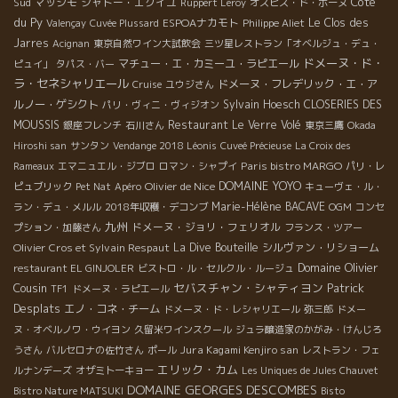
Côte
Sud
マッシモ
シャトー・エグイユ
Ruppert Leroy
オスピス・ド・ボーヌ
du Py
ESPOAナカモト
Le Clos des
Valençay
Cuvée Plussard
Philippe Aliet
Jarres
Acignan
東京自然ワイン大試飲会
三ツ星レストラン「オベルジュ・デュ・
ドメーヌ・ド・
マチュー・エ・カミーユ・ラピエール
ピュイ」
タパス・バー
ラ・セネシャリエール
ドメーヌ・フレデリック・エ・ア
Cruise
ユウジさん
ルノー・ゲシクト
Sylvain Hoesch
CLOSERIES DES
パリ・ヴィニ・ヴィジオン
MOUSSIS
Restaurant Le Verre Volé
銀座フレンチ
石川さん
東京三鷹
Okada
Hiroshi san
サンタン
Vendange 2018 Léonis
Cuveé Précieuse
La Croix des
Paris bistro MARGO
Rameaux
エマニュエル・ジブロ
ロマン・シャプイ
パリ・レ
DOMAINE YOYO
Olivier de Nice
ピュブリック
Pet Nat
Apéro
キューヴェ・ル・
Marie-Hélène BACAVE
ラン・デュ・メルル
2018年収穫・デコンブ
OGM
コンセ
九州
ドメーヌ・ジョリ・フェリオル
プション・加藤さん
フランス・ツアー
Olivier Cros et Sylvain Respaut
La Dive Bouteille
シルヴァン・リショーム
Domaine Olivier
restaurant EL GINJOLER
ビストロ・ル・セルクル・ルージュ
Cousin
セバスチャン・シャティヨン
Patrick
TF1
ドメーヌ・ラピエール
Desplats
エノ・コネ・チーム
ドメーヌ・ド・レシャリエール
弥三郎
ドメー
ヌ・オベルノワ・ウイヨン
久留米ワインスクール
ジュラ醸造家のかがみ・けんじろ
Jura Kagami Kenjiro san
うさん
バルセロナの佐竹さん
ポール
レストラン・フェ
エリック・カム
ルナンデーズ
オザミトーキョー
Les Uniques de Jules Chauvet
DOMAINE GEORGES DESCOMBES
Bistro Nature MATSUKI
Bisto