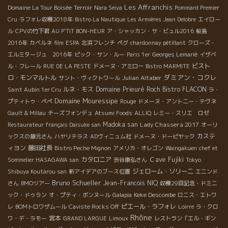
Les Affranchis
Domaine La Tour Boisée
Terroir
Nara Seiya
Pommard Premier
Cru
ラフォレ収穫2018年
Bistro La Nautique
Les Armières
Jean Delobre
エイロー
ル
CPVの竹下君
AU P'TIT BON-HEUR
ア・シャッカン・サ・ビュル2016
桜島
2016年
カベルネ
film
ESPA
北浜フレンチ
ペグ
chardonnay pétillant
クローズ・
エルミタージュ 2016年
ピック・サン・ルー
Paris 1er
Georges Lemarié
イザベ
ビスト
ル・フレール
RUE DE LA PESTE
ドメーヌ・アミロー
Bistro MARMITE
ダミアン・コクレ
ロ・モンマルトル
Julian Altaber
サント・ヴィクトワール
ルネ・モス
Domaine Prieuré Roch
Bistro FLACON
Saint Aubin 1er Cru
ラ・
Domaine Mouressipe
プティトゥ・ペペ
Rouge
ドメーヌ・アント二ー・テヴネ
Gault & Millau
チーズフォンデュ
Atsumi Foods
ALLIQ
レミー・スリエ ロゼ
Madoka san
Lady Chassera 2017
Restaurateur français Daisuke san
オーリ
カステ
ックスの藤元さん
ハヤリテラス
ADヴィニュム社
ドメーヌ・ドーピヤック
ィヨン
藤田社長
Bistro Peche Mignon
アメリカ・オレゴン
Waingakuen
chef et
カタロニア
Ｃave Fujiki
Sommelier HASAGAWA san
渋谷康弘さん
Tokyo
ジェローム・ソリーニ
Shibuya Koutarou san
新アイデアのブース位置
エニンド
Bruno Schueller
Jean-Francois NIQ
さん
BMOツアー
収穫29回記念・ドミニ
Keke Descombe
ック・ドゥラン
オ・プティ・ボンヌール
Galapia
ロニス・エトワ
ピエール・ラフォレ
レ
BOMトロワザムール
Caviste Rocks Off
Loirre
ラ・クロ
Rhône
宮本
ワ・デ・ラモー
GRAND LARGUE
Limoux
レストラン「エル・ギン