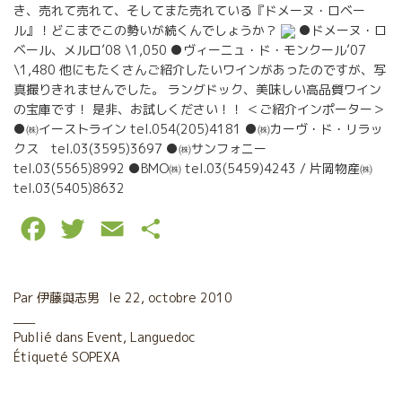
き、売れて売れて、そしてまた売れている『ドメーヌ・ロベー
ル』！どこまでこの勢いが続くんでしょうか？
●ドメーヌ・ロ
ベール、メルロ’08 \1,050 ●ヴィーニュ・ド・モンクール’07
\1,480 他にもたくさんご紹介したいワインがあったのですが、写
真撮りきれませんでした。 ラングドック、美味しい高品質ワイン
の宝庫です！ 是非、お試しください！！ ＜ご紹介インポーター＞
●㈱イーストライン tel.054(205)4181 ●㈱カーヴ・ド・リラッ
クス tel.03(3595)3697 ●㈱サンフォニー
tel.03(5565)8992 ●BMO㈱ tel.03(5459)4243 / 片岡物産㈱
tel.03(5405)8632
F
T
E
P
a
w
m
a
c
i
a
r
Par
伊藤與志男
le
22, octobre 2010
e
t
i
t
Publié dans
Event
,
Languedoc
Étiqueté
b
SOPEXA
t
l
a
o
e
g