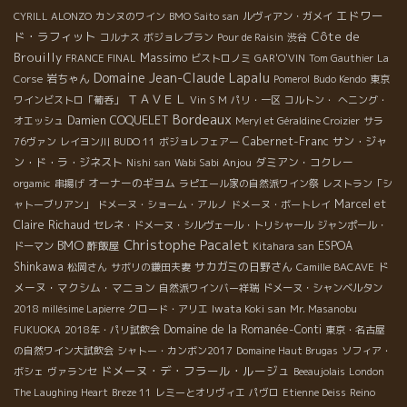
エドワー
CYRILL ALONZO
カンヌのワイン
BMO Saito san
ルヴィアン・ガメイ
ド・ラフィット
Côte de
コルナス
ボジョレブラン
Pour de Raisin
渋谷
Brouilly
Massimo
FRANCE FINAL
ビストロノミ
GAR'O'VIN
Tom Gauthier
La
Domaine Jean-Claude Lapalu
岩ちゃん
Corse
Pomerol
Budo Kendo
東京
ＴＡＶＥＬ
ワインビストロ「葡呑」
Vin S M
パリ・一区
コルトン・
へニング・
Bordeaux
Damien COQUELET
オエッシュ
Meryl et Géraldine Croizier
サラ
Cabernet-Franc
サン・ジャ
76ヴァン
レイヨン川
BUDO 11
ボジョレフェアー
ン・ド・ラ・ジネスト
Anjou
ダミアン・コクレー
Nishi san
Wabi Sabi
オーナーのギヨム
orgamic
串揚げ
ラピエール家の自然派ワイン祭
レストラン「シ
Marcel et
ャトーブリアン」
ドメーヌ・ショーム・アルノ
ドメーヌ・ボートレイ
Claire Richaud
セレネ・ドメーヌ・シルヴェール・トリシャール
ジャンポール・
Christophe Pacalet
BMO
酢飯屋
ESPOA
ドーマン
Kitahara san
Shinkawa
サカガミの日野さん
ド
松岡さん
サボリの鎌田夫妻
Camille BACAVE
メーヌ・マクシム・マニョン
自然派ワインバー祥瑞
ドメーヌ・シャンベルタン
Iwata Koki san
2018 millésime Lapierre
クロード・アリエ
Mr. Masanobu
Domaine de la Romanée-Conti
FUKUOKA
2018年・パリ試飲会
東京・名古屋
の自然ワイン大試飲会
シャトー・カンボン2017
Domaine Haut Brugas
ソフィア・
ドメーヌ・デ・フラール・ルージュ
ボシェ
ヴァランセ
Beeaujolais
London
The Laughing Heart
Breze 11
レミーとオリヴィエ
パヴロ
Etienne Deiss
Reino