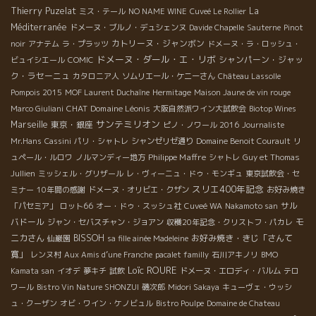
Thierry Puzelat
La
ミス・テール
NO NAME WINE
Cuveé Le Rollier
Méditerranée
ドメーヌ・ブルノ・デュシェンヌ
Davide Chapelle
Sauterne
Pinot
カトリーヌ・ジャンボン
noir
アナテム
ラ・プラッツ
ドメーヌ・ラ・ロッシュ・
ドメーヌ・ダール・エ・リボ
シャンパーン・ジャッ
ビュイシエール
COMIC
ク・ラセーニュ
カタロニア人
ソムリエール・ケニーさん
Château Lassolle
Pompois 2015
MOF Laurent Duchaîne
Hermitage
Maison Jaune de vin rouge
CHAT
Domaine Léonis
Marco Giuliani
大阪自然派ワイン大試飲会
Biotop Wines
サンテミリオン
Marseille
東京・銀座
ピノ・ノワール 2016
Journaliste
Mr.Hans
Cassini
パリ・シャトレ
シャンゼリゼ通り
Domaine Benoit Courault
リ
Philippe Maffre
ュペール・ルロワ
ノルマンディー地方
シャトレ
Guy et Thomas
Jullien
ミッシェル・グリザール
レ・ヴィーニュ・ドゥ・モンギュ
東京試飲会・セ
スリエ400年記念
ミナー
10年間の感謝
ドメーヌ・オリビエ・クザン
お好み焼き
サル
「パセミア」
ロット66
オー・ドゥ・スッシュ社
Cuveé WA
Nakamoto san
バドール
モ
ジャン・セバスチャン・ジョアン
収穫20年記念・クリストフ・パカレ
ニカさん
BISSOH
お好み焼き・きじ「さんて
仙巌園
sa fille ainée Madeleine
寛」
レンヌ村
Aux Amis d’une Franche
pacalet familly
石川アキノリ
BMO
Loïc ROURE
Kamata san
イオデ
夢キチ
試飲
ドメーヌ・エロディ・バルム
テロ
ワール
Bistro Vin Nature SHONZUI
磯次郎
Midori Sakaya
キューヴェ・ウッシ
ュ・クーザン
オビ・ワイン・ケノビュル
Bistro Poulpe
Domaine de Chateau