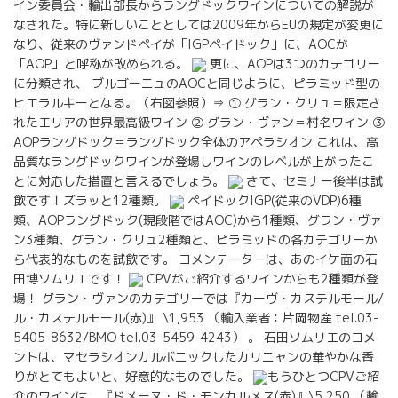
イン委員会・輸出部長からラングドックワインについての解説が
なされた。特に新しいこととしては2009年からEUの規定が変更に
なり、従来のヴァンドペイが「IGPペイドック」に、AOCが
「AOP」と呼称が改められる。
更に、AOPは3つのカテゴリー
に分類され、 ブルゴーニュのAOCと同じように、ピラミッド型の
ヒエラルキーとなる。（右図参照）⇒ ① グラン・クリュ＝限定さ
れたエリアの世界最高級ワイン ② グラン・ヴァン＝村名ワイン ③
AOPラングドック＝ラングドック全体のアペラシオン これは、高
品質なラングドックワインが登場しワインのレベルが上がったこ
とに対応した措置と言えるでしょう。
さて、セミナー後半は試
飲です！ズラッと12種類。
ペイドックIGP(従来のVDP)6種
類、AOPラングドック(現段階ではAOC)から1種類、グラン・ヴァ
ン3種類、グラン・クリュ2種類と、ピラミッドの各カテゴリーか
ら代表的なものを試飲です。 コメンテーターは、あのイケ面の石
田博ソムリエです！
CPVがご紹介するワインからも2種類が登
場！ グラン・ヴァンのカテゴリーでは『カーヴ・カステルモール/
ル・カステルモール(赤)』 \1,953 （輸入業者：片岡物産 tel.03-
5405-8632/BMO tel.03-5459-4243） 。 石田ソムリエのコメ
ントは、マセラシオンカルボニックしたカリニャンの華やかな香
りがとてもよいと、好意的なものでした。
もうひとつCPVご紹
介のワインは、『ドメーヌ・ド・モンカルメス(赤)』\5,250 （輸