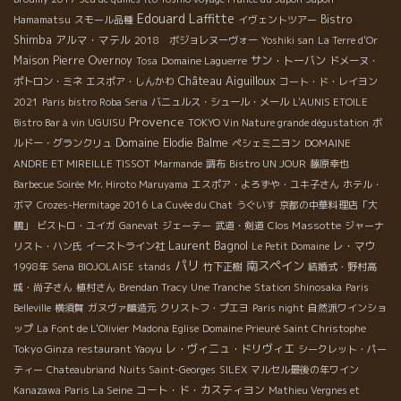
Edouard Laffitte
Bistro
Hamamatsu
スモール品種
イヴェントツアー
Shimba
アルマ・マテル
2018 ボジョレヌーヴォー
Yoshiki san
La Terre d'Or
Maison Pierre Overnoy
サン・トーバン
Tosa
Domaine Laguerre
ドメーヌ・
Château Aiguilloux
ポトロン・ミネ
エスポア・しんかわ
コート・ド・レイヨン
2021
Paris bistro Roba Seria
バニュルス・シュール・メール
L'AUNIS ETOILE
Provence
Bistro Bar à vin UGUISU
TOKYO Vin Nature grande dégustation
ボ
Domaine Elodie Balme
ルドー・グランクリュ
ペシェミニヨン
DOMAINE
ANDRE ET MIREILLE TISSOT
Marmande
調布
Bistro UN JOUR
藤原幸也
Barbecue Soirée
Mr. Hiroto Maruyama
エスポア・よろずや・ユキ子さん
ホテル・
ボマ
Crozes-Hermitage 2016
La Cuvée du Chat
うぐいす
京都の中華料理店「大
Clos Massotte
鵬」
ビストロ・ユイガ
Ganevat
ジェーテー
武道・剣道
ジャーナ
Laurent Bagnol
レ・マウ
リスト・ハン氏
イーストライン社
Le Petit Domaine
パリ
南スペイン
1998年
Sena
BIOJOLAISE
stands
竹下正樹
結婚式・野村高
城・尚子さん
植村さん
Brendan Tracy
Une Tranche
Station Shinosaka
Paris
Belleville
横須賀
ガヌヴァ醸造元
クリストフ・プエヨ
Paris night
自然派ワインショ
ップ
La Font de L'Olivier
Madona Eglise
Domaine Prieuré Saint Christophe
Tokyo Ginza
レ・ヴィニュ・ドリヴィエ
restaurant Yaoyu
シークレット・パー
ティー
Chateaubriand
Nuits Saint-Georges
SILEX
マルセル最後の年ワイン
コート・ド・カスティヨン
Kanazawa
Paris La Seine
Mathieu Vergnes et