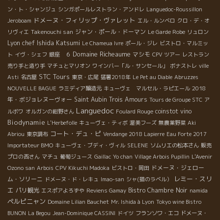
ン・ト・シャンジュ
シンガポールレストラン・アンドレ
Languedoc-Roussillon
ドメーヌ・フィリップ・ヴァレット
Jeroboam
エル・ルンベロ
クロ・デ・オ
Takenouchi san
ジャン・ポール・ドーマン
リヴィエ
Le Garde Robe
リュロン
Lyon chef Ishida Katsumi
Le Chameua Ivre
ポール・ジレ
ビストロ・マルミッ
Domaine Richeaume
マシモ
ト
イヴ・シェフ
銀座 ６
CPV ツアー
レストラン
売り手と造り手
マチュとマリオン
ワインバー「ル・サンセール」
ボナストレ
ville
STC Tours
Asti
名古屋
東京・広尾
猛暑2018年
Le Pet au Diable
Abruzzes
2018
NOUVELLE BAGUE
ラミディア醸造元
キューヴェ マルセル・ラピエール
年・ボジョレヌーヴォー
Saint Aubin
Trois Amours
Tours de Groupe STC
ア
Languedoc
coinstot vino
ルボワ
オルガンの紺野さん
Foulard Rouge
Biodynamie
L'Herbefolle
キューヴェ・ティボ
渥美フーズ
無農薬野菜
Aki
コート・デュ・ピ
Abriou
東京調布
Vendange 2018 Lapierre
Eau Forte 2017
Importateur BMO
キューヴェ・ブディ・ヴィル
SELENE
ソムリエの松本さん
販売
プロの西さん
マチュ
葡萄ジュース
Gaillac
Yo chan
Village Arbois Pupillin
L'Avenir
ドメーヌ・ジェロー
Ozono san
Arbois
CPV Kikuchi Madoka
ビストロ・岡田
レミー・スリ
ム・ソリーニ
ドメーヌ・ド・レキュ
Imao-san
シャ(猫のラベル）
エ
パリ観光
Bistro Chambre Noir
エスポアよろずや
Reviens Gamay
namida
ペルピニャン
Domaine Lilian Bauchet
Mr. Ishida à Lyon
Tokyo wine Bistro
BUNON
La Begou
Jean-Dominique CASSINI
ドイツ
フランソワ・エコ
ドメーヌ・