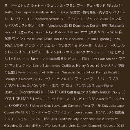
ヌ・ドーピヤック
シャトー・シュヴァル・ブラン
ブー・デュ・モンド
Fête du 14
Juillet chez Lapierre
Academie de Vin Tokyo
結婚式・野村高城・尚子さん
ペリエー
ル・レ・ヴィエイユ
Tadokoro patron
ラ・ヴィエイユ・ジュリアンヌのジャンポー
Vendange 2018 Dominique Derain
ル
パリのレストラン「ゆず」
移動
Takayama
VIN
自
san
トモミさん
Kojima san
Tokyo Koto-ku Oshima
オザミ東京
La Sicile
然派ワイン
Crosse Road Arima san
Isabelle
Sakano Jun san
Higashi guinza
アラン・アリエ
ル
SOYA
グシテ
レ・プレミス１６
ドメーヌ・サルナン・ベリュ
コルビエール
クレアシオン
サンフォニーのまどかさ
アンドレ・オステルタグ
ん
Le Clos des Jarres
マコ
2018年皆既月食
ビストロ「俊」
BMO Yamada san
Rémy Soulié
ン
アンジュヴァン
Saint-Etienne-des-Oullières
シャリバリ
伊藤
の誕生日
Paris bistros
chef Julianne
L'Angevin
Dégustation Philippe Pacalet
フィリップ・カリーユ
AD
Beaujolais Nouveau2017
アヴィニョン
R2L'O
VINUM
Bistro OKADA
ツアー・エスポア
ロセ・パンプルムス
Jean-Pierre
Okonomiyaki Kiji SANTEKAN
Saint-Amour
LE
BISPALIE
収穫時期2018
Diony
MONT DE MARIE
レザン・ゴロワ
ドメーヌ・オリビエ・クザン
Aki
夕日のボジョ
レ
BMO聖子さん
Bistro de Komatsuya san
Davide et Piera
マール
Shizuoka Japon
Cuveé WA
CHICS
ラ・ディーヴ・ブテイユ
vin rosé et somen
サンマルタン経営者
のレイモンさん
ミレジム・ビオ2018
Antoine Joly
Pinot Noir 2016
Meryl et
Géraldine Croizier
ボジャリアン
Les Etats-Unis
Damien Coquelet Nouveau 2018