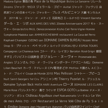
Place de la République
Madona Eglise
築地の魚
Bistro Le Sancerre
リレール
ジェラール・ゴビー
Zinzins
ジャック・セロス
Avital
ジャック・フェヴリエ
自
ペルピニャン
然派ワインの日本イベント
ジャッキー・プレス
大鵬
モンカルメ
ス 2011年
レ・ジャン・ド・メティエ
石田克己
エールドゥロ
Vincent Garreta
ダール・エ・リボ
AUX AMIS DES VINS 20eme Anniversaire 2017
モト・ヌー
ヴォー
Ginza bistro PAUL
Oenoconnexion Kisho
Ciel-Terre-Vigne-Homme
Symphonie Madoka san
AMMERSCHEWIHR
restaurent La Casa del Perro
Raphael Champier
DOMAINE DAMIEN BUREAU
OZONO san
Nozaki Wine
Shop
ラ・プティトゥ・ペペ
サンタン
ルイック
ESPOAいせい
ESPOA TOURS
銀座
Campagnes
Le Chameua Ivre
コトー・デュ・レイヨン
Barcelon
Rosé Grigri
ボジョレー・ヌーヴォー
オザミ
パリビストロ試飲会
Promenade des
ジュンさん
Anglais
クロ・ド・ヴージョ
インポーター「アヴニール社」
Domaine
CPV菊池まどか
Lilian Bauchet
カーヴ・マドレーヌ
Mottox
大園さん
ＡＣコー
Mas Pellisser
シャトー・プピーユ
ト・ド・ブルイイ
Coupe de Monde 2018
アシニャン村
Thierry Puzelat
Nuit Saint Georgers 1er Cru
ル・ブリュエル
ローヌ
Domaine Sylvain Bock
MATA HARI
Aventure
DOMAINE LES CLAPAS
ESPOA GOTO
Marie Rose
パリレストラン・奏で
うぐいす
La Boème
ドメーヌ・
Château Aiguilloux
Le Vin
chef Nakaminato
リリアン・ボシェ
ソーテルン
de mes Amis
Ｓａｉｎ
Restaurant Le Verre Volé
Côte de Py
クロ・バケ
ｔ-Emilion
Domaine Jean Maupertuis
Aveyron
パリの自然派ワインバー
Chef