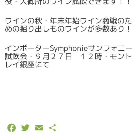
役・大御所のワイン試飲できます！！
ワインの秋・年末年始ワイン商戦のた
めの掘り出しものワインが多数あり！
インポーターSymphonieサンフォニー
試飲会・９月２７日 １２時・モント
レイ銀座にて
F
T
E
P
a
w
m
a