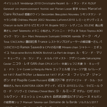
ペイリュルス
Venddange 2018 Christophe Pacalet
ル・ｒタン・デメ
PLOUF
Marcel et
Ganevat
vin impressionnant
Yoshiki san
Florian Looze
哲学
Arbois
Claire Richaud
感動のワイン
Descombes Beaujolais Nouveau
シモンヌサン・ド
ゥランの母
Château Meylet 2002
Nouveau Laforest2018
レミーとオリヴィエ
A
Chacun sa bulle 2016
ピエモンテ
M. Bispalie
サロン・レザノニム
SELENE
高山南
美さん
chef Takemoto
メラニ
小松さん
アントニー・テヴェネ
Tokyo Toyosu AOKI
マーク・ペノ
ピック・サン・ルー
Marc Penavayre
Sumiyaki SHINORI
namida
藤田社長
France
Tosa
S'ACCAPAU
レストランプロデューサーの柳沼憲一さん
パ
Ramon Saavedra
シャトー・エギュ
リのビストロ
CPVの石川君
Minami chan
イユ
ル・モン・ド・マリ
Tokyo wine Bistro BUNON
Bistrot La Part de Anges
ー
キューヴェ・ル・ラン・デュ・メルル
バティスト・クザン
Cuvée Sakurajima
ニコラ・レオ
GAN chan
Caviar
CPVメンバー
中湊シェフご夫妻
ラ・キューヴ
エッフェル塔
ェ・ドゥ・シャ
Cuvee Le Rang du Merle
ジョージア国
ルバレーズ
ドメーヌ・フィリップ・ジャン
Axel Prϋfer
lot 1417
Le Balaise lot 1417
ボン
収穫2017年
Poupille
オゼ
Cuvée Plussard
ボデグイジャ・デ・ラル・ラド
桐谷さん
Paris KUNITORA UDON
ダヴィデ、ピエラ
2018ミレジム・ラピエール
ク
ラ・ルミーズ
ロ・デ・ゾリヴィエ
Château Cheval Blanc
マダム・ロゼ
2021
シルヴァン・オエッシュ
自然派試飲会ビオジョレーヌ
じゃんぼもち
オルガン
Manuel
Domaine de la Borde
の紺野真シェフ
Takema-san
ソルスルリ2017