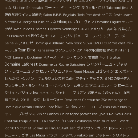
Mouressipe
オリゾン事務局
アンヴァリッド
肉
エピスリー・フィン
chef Xavi
レキ
コート・ド・トング
ュム
Station Shinosaka
タヴェル・ロゼ
Taketomi jima
大
阪自然派ワイン大試飲会
Salon B.B.B. Bojolais
Toda President
セロス
Restaurant
Glouglou
3 étoiles Auberge du Puis
セレネ
ガロ・ヴァン
Domaine Laguerre
ルー
ツ66
Avenue des Champs-Elysées
Vendanges 2020
アメリカ
1998年
谷井さん
BMO 社
ドメーヌ・フィリップ・デルメ
Les Prémices 16
セロス・ミレジム
Seine
ルフォロゼ
New York
Dominique Belluard
Suwa
BMO TOUR
Yve chef
ベレ
La Tour Eiffel
ール
Kanazawa
サンシニャン
2017年の収穫情報
BMO Kiritani]
MOF Laurent Duchaîne
ドメーヌ・ド・ラ・ガランス
宮古島
Mont Brulius
Domaine Laforest
シャンパーニュ・ジャッ
Domaine La Roche Buissière
ク・ラセーニュ
アクセル・プリュファー
René Mosse
ロゼワイン
エスポア・
しんかわ
ぺルナン・ヴェルジュレス村
Calim
プティ・マックス
ＢＭОの聖子さん
エマニュエル・ラセーニュ
フレンチレストラン・ヤオユー
ヴァンサン・ムラン
Ivo Ferreira
山田
クリュ・ボジョレ
シャトー・ブリアン
岩田さん（岩ちゃん）
恭二さん
2018 ボジョレヌーヴォー
Repaire et Cartouche
29e Vendange de
Elian Da Ros
Dominique Derain
Pompon Rosé
マリー・ローズ
Mas Haut Buis
シ
ャトー・プレザンス
Vin de Cannes
Chiristophe pacalet Beaujolais Nouveau 2018
Château Poupille 2015
La Font de L'Olivier
Hoshinoya Yoshimura san
L'écart
lot 1016
chef et Sommelier HASAGAWA san
ヴァンサン・ガレタ
ドメーヌ・アン
アラン・シャペル
ト二ー・テヴネ
Les Maoù
yukiko san
シャトー・クリストフ・