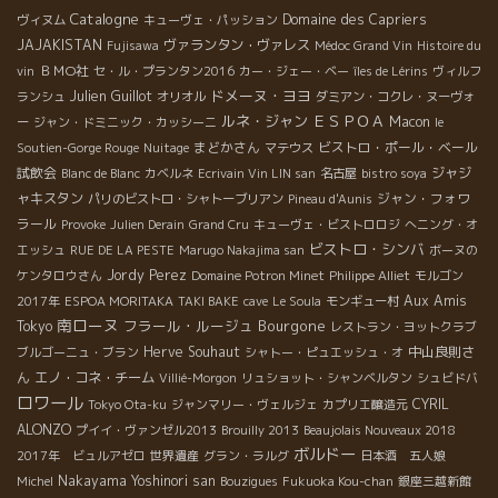
Catalogne
Domaine des Capriers
ヴィヌム
キューヴェ・パッション
JAJAKISTAN
ヴァランタン・ヴァレス
Fujisawa
Médoc Grand Vin
Histoire du
ＢＭО社
vin
セ・ル・プランタン2016
カー・ジェー・ベー
îles de Lérins
ヴィルフ
ドメーヌ・ヨヨ
Julien Guillot
ランシュ
オリオル
ダミアン・コクレ・ヌーヴォ
ルネ・ジャン
ＥＳＰＯＡ
Macon
ー
ジャン・ドミニック・カッシーニ
le
まどかさん
ビストロ・ポール・ベール
Soutien-Gorge Rouge
Nuitage
マテウス
試飲会
ジャジ
Blanc de Blanc
カベルネ
Ecrivain Vin LIN san
名古屋
bistro soya
ャキスタン
ジャン・フォワ
パリのビストロ・シャトーブリアン
Pineau d'Aunis
ラール
Provoke
Julien Derain
Grand Cru
キューヴェ・ビストロロジ
へニング・オ
ビストロ・シンバ
エッシュ
RUE DE LA PESTE
Marugo Nakajima san
ボーヌの
Jordy Perez
ケンタロウさん
Domaine Potron Minet
Philippe Alliet
モルゴン
Aux Amis
2017年
ESPOA MORITAKA
TAKI BAKE
cave
Le Soula
モンギュー村
南ローヌ
フラール・ルージュ
Bourgone
Tokyo
レストラン・ヨットクラブ
Herve Souhaut
中山良則さ
ブルゴーニュ・ブラン
シャトー・ピュエッシュ・オ
ん
エノ・コネ・チーム
Villié-Morgon
リュショット・シャンベルタン
シュビドバ
ロワール
CYRIL
Tokyo Ota-ku
ジャンマリー・ヴェルジェ
カプリエ醸造元
ALONZO
プイイ・ヴァンゼル2013
Brouilly 2013
Beaujolais Nouveaux 2018
ボルドー
2017年 ビュルアゼロ
世界遺産
グラン・ラルグ
日本酒 五人娘
Nakayama Yoshinori san
Michel
Bouzigues
Fukuoka Kou-chan
銀座三越新館