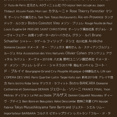
ン
Yuzu de Paris
庄元さん
ADヴィニュム社
ITO sejour bien occupe au Japon
カタルーニャ
Rose
Thierry Forestier
マシ
Thibaut
Atsumi Foods Mori san
モ
Aix-en-Provence
オーリックの藤元さん
Tam Tam
Tokyo Restaurants
ラング
Bistro Coinstot Vino
ドック・ルシヨン
メゾン・ブリュレ
Rouge Feuille de Paul
Louis Eugène 94
PRIEURE SAINT CHRISTOPHE
オーリック濱田社長
ボジョレ・ヌ
Bruno
グラン・ルパ
ーヴォーフェアー
台湾インポーターのバーバラさん
Schueller
Ardèche
フィリップ・テシエ
シャトー・ラゲール
石川社長
Domaine Cauzon
ドメーヌ・オー・ブリュガス
植村さん
ル・スティアンゴルジュ・
Olivier Cohen
ルージュ
Rita
Association des Vins Naturels
グランクリュ
アヴ
野村ユニソン諏訪本社
ィタル
ラパリュ・ヌーヴォー2018年
八丈島
ドメーヌ・
コート・
レディー・シャスラ2017年
デ・メゾン・ブリュレ
南仏モンペイル
ド・ブルイイ
Bourgogne Grand Cru
Poupille Atypique
小林康弘さん
LIN san
L'OPERA DES VINS
Paris Quartier Latin
Taipei Kato san
新年2019年
アレイヤ地
Bistro BIANCARA
方
Paris bistro Roba Seria
マリウス・ラフィット
Domaine
ジェローム・ソリーニ
Catherine et Dominique DERAIN
FRANCE FINAL
Yvon
アルザス
Metras
ディジョン
Le Pet au Diable
Damien Coquelet Nouveau
ディー
Keke Descombe
ヴ・ブテイユ
Bien Boire en Beaujolais
若林ご夫妻
CPV équipe
Tokyo Musashikoyama
Yann Bertrand
Fabrice
ジュスト・シエル
リムー
Importateur BARBARA
コルナス
ビオトップワイン
レストラン「フルー・ド・タ