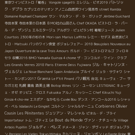
パトリッ
東京ワインビストロ「葡呑」
Vongole spagetti
ミレジム・ビオ2019
ク・デプラ
カプリエのマリオン
アノニム自然派ワイン見本市
street Rambla
Domaine Raphael Champier
サン・マルタン・デ・ラ・ガリッグ
Jérôme Guichard
寺田本家
寺田本家の日本酒
ＢＭО社の山田さん
Chef OKADA
ビストロ・ラ・パー
ル・デ・ザンジュ
エルミタージュ
アルボワ・ピュピラン村
葡萄ジュース
Julien
Courtois
2300年の杉の木
Mori-san
Marius Laffitte
レミー・セデス
自然派ビス
トロ・Matsuki
パリのワイン食堂
ボジョレフェアー
2018 Beaujolais Nouveaux au
Japon
Ouverture de la cave Trois Amours
ガルド・フー
ビストロマルゴ
フィロキ
BMO Yamada
セラ
収穫2016
Guinza 4 chome
ザ・コンコルド・ワイン・クラブ
ジル・キャトリンヌ・
Les Grands Verres 2018 Paris
Etienne Deiss
Fujiwara
ヴェルジェ
ブルイイ
La Noue Blanchard
Spain Andalucia
ジュラ・サヴォワ
シャ
Graena
パリ観光
台北
トー・カンボン2017
Le P'tit Pinard
キューヴェ・ブー
サ
札幌
酒美土場
カガミ社
霧島
Biotop Wines
リン・ユーセン
LESTIGNAC
キューヴ
ェ・オゼ
オリビエ・クロス
Fukuoka
アルノ・カッシーニ
Chef Kikuchi Yuji
Ginza 4 cho-me
エスポア・なかむら
Cuvée Bou
ダンス・アンコール2016
レシャッ
Corbieres
Olivier
ペ・ベル
Iidabashi Le Ginglet
コルトン・シャルルマーニュ
Cousin
Les Pénitentes
ジュリアン・マレシャル
ピネル・デ・ブライ
Le Bout du Monde
ヴァン・ナチュール
Importateur
トム・ゴティエ
Village
ジョルディ・ペレズ
Arbois Pupillin
ドメーヌ・ジャン・ダヴィッド
ボジョレブラ
カトリーヌ・ジャンボン
ン
Perriere Les Vielles
Tokyo Mitaka
Le Garde Robe
東