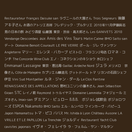
後藤
Restaurateur français Daisuke san
ラヴニールの大園さん
Trois Seigneurs
アキ子さん
お酒のアトリエ吉祥
フレデリック・プルタリエ
2018年11月伊藤與志
男の日本の旅
みどり酒屋
仙巌園
東京・渋谷・高太郎さん
Les GANIVETS
2018
aux Amis des Vins Tours
Vendange Descombes
Matin Calme
BMO Saito san
デート
Domaine Benoit Courault
LE PRE VERRE
ポール・ジレ
ヴァンサン
マリー・エレンヌ・バカーブ
ロマネ・コ
Angleterre
ビストロ・フラコン2号店
ンチ
The Concorde Wine Club
エノ・コネクションのキショウ
水口シェフ
Emmanuel Lassaigne
ジュラ
東京・恵比寿
Gaillac
Ardeche Nord
メリメロ 宗
像さん
Côte de Malepère
カプリエル醸造元
グットドール
トマ
リヨンの石田シェフ
ルネ・ジャン・ダール
伊豆
Vini Sud Montpellier
Le Clos Fantine
RENAISSANCE DES APPELLATIONS
野村ユニソンの藤木さん
Jean Sébastion
STC
Gioan
レイノ君
Raymond
トゥルイヤス
Domaine Lammidia
フォジェール
ミ
ダミアン・ビュロー
B.B.B. ボジョレ試飲会
ボジョロワ
ズキさん
Imao-san
ーズ
ESPOA Nakamoto
BMO Saito
エル・ルンベロ
ワインカーヴ・パピーユ
トマ・ピコ
Japon Hamamatsu
ババス
Mr. Ishida à Lyon
Château Ausone
LA
ジョルディ
VRILLE ET LE PAPILLON
La Trenchée
Restaurant Yacht Club
イヴォ・フェレイラ
cavistes japonais
ラ・フェルム・サン・マルタン