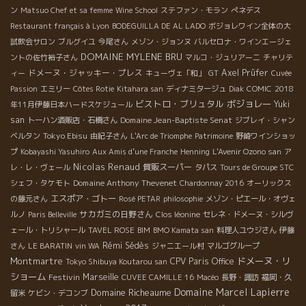
ン
Matsuo Chef et sa femme
Wine School
ステファン・モラン
ぺネデス
Restaurant français à Lyon
BODEGUILLA DE AL LADO
ボジョレワイン全体の大
試飲会サロン
ブルグイユ
今尾さん
メゾン・ジョンヌ
バルセロナ・ワインエージェ
DOMAINE MYLENE BRU
ントの佐竹裕子さん
マルコ・ジュリアーニ
チャリテ
ドメーヌ・ジャッキー・プレス
Axel Prüfer
ィー
キューヴェ「和」
GT
Cuvée
Passion
エミリー
Côtes Rotie
Kitahara san
ディナミタージュ
Diak
COMIC
2018
ビストロ・ブリュタル
ボジョレー
Yuki
年11月伊藤日本ハードスケジュール
san
Domaine Jean-Baptiste Senat
トーハン酒販店・石橋さん
ジブレイ・シャン
Tokyo Ebisu
ベルタン
由紀子さん
L'Arc de Triomphe
Patrimoine
野崎ワインショッ
プ
Kobayashi Yasuhiro
Aux Amis d’une Franche
Henning
L'Avenir Ozono san
ア
Nicolas Renaud
質販スーパー
レ・レ・ヴェール
タパス
Tours de Groupe STC
Domaine Anthony Thevenet
シェフ・タケモト
Chardonnay 2016
オーリックス
エスポア・ゴトー
の藤元さん
Rosé PETAR
philosophie
メゾン・ピエール・オヴェ
サカガミの日野さん
ルノ
Paris Belleville
Clos léonine
セレネ・ドメーヌ・シルヴ
ェール・トリシャール
TAVEL ROSE
BIM
BMO Kamata san
料理人ユウジさん
伊藤
Rémi Sédès
さん
LE BARATIN
vin WA
ジャニエール村
マルゴグループ
Montmartre
ドメーヌ・リ
CPV Paris Office
Tokyo Shibuya Koutarou san
ショーム
Festivin
Marseille
CUVEE CAMILLE 16
Macéo
長野・諏訪
福岡・久
Domaine Marcel Lapierre
Domaine Richeaume
留米
ケビン・デコンブ