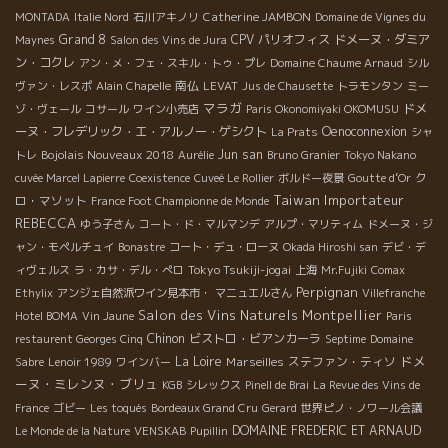
Catherine JAMBON
MONTADA
Italie Nord
石川アキノリ
Domaine de Vignes du
Grand 8
CPV パリオフィス
ドメーヌ・ダミア
Maynes
Salon des Vins de Jura
ン・コクレ
アン・メ・フェ・スキル・トゥ・プレ
Domaine Chaume Arnaud
シル
南仏
ヴァン・レスポ
Alain Chapelle
LEVAT
Jus de Chausette
トラモンタン
ミー
マラガ
ドメ
ゾ・ヴェール
コサール
ワイン小売店
Paris Okonomiyaki OKOMUSU
ーヌ・フレデリック・エ・アルノー・ゲシクト
Oenoconnexion
La Prats
シャ
Bojolais Nouveaux 2018
Jun san
トレ
Aurélie
Bruno Granier
Tokyo Nakano
ク
cuvée Marcel Lapierre
Coexistence
Cuveé Le Rollier
ボルドー夜景
Goutte d’Or
Taiwan
Importateur
ロ・マソット
France Foot Championne de Monde
REBECCA
ゆう子さん
コート・ド・マルマンデ
アルプ・マリティム
ドメーヌ・ジ
ャン・モペルチュイ
Bonastre
コート・デュ・ローヌ
Okada Hiroshi san
デビ・デ
Tokyo Tsukiji-jogai
ィヴェルス
ラ・カサ・デル・ぺロ
上海
Mr.Fujiki
Comax
Perpignan
Ethylix
アンジェ自然派ワイン見本市・
マニュエルさん
Villefranche
Salon des Vins Naturels Montpellier
Hotel BOMA
Vin Jaune
Paris
Chinon
ビストロ・ビアンカーラ
restaurent Georges Cinq
Septime
Domaine
ドメ
La Loire
Marseilles
ステファン・ティソ
Sabre
Lenoir 1989
ワインバー
ーヌ・ミレンヌ・ブリュ
KGB
シレックス
Pinell de Brai
La Revue des Vins de
France
ゴビー
Les toqués
Bordeaux Grand Cru
Gerard
世界ピノ・ノワール会議
DOMAINE FREDERIC ET ARNAUD
Le Monde de la Nature
VENSKAB
Pupillin