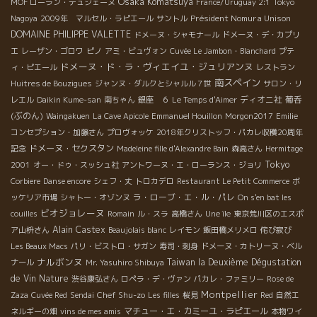
Osaka Komatsuya
MOF ローラン・デュシェーヌ
France/Uruguay 2:1
Tokyo
Président Nomura Unison
Nagoya
2009年 マルセル・ラピエール
サントル
DOMAINE PHILIPPE VALETTE
ドメーヌ・シャモナール
ドメーヌ・デ・カプリ
エ
レーザン・ゴロワ
ピノ
アミ・ビュヴォン
Cuvée Le Jambon・Blanchard
プテ
ドメーヌ・ド・ラ・ヴィエイユ・ジュリアンヌ
ィ・ピエール
レストラン
南スペイン
Huitres de Bouzigues
ジャンヌ・ダルクとシャルル７世
サロン・リ
ディオニ社
葡呑
レエル
Daikin Kume-san
南ちゃん
銀座 ６
Le Temps d'Aimer
(ぶのん)
Waingakuen
La Cave Apicole
Emmanuel Houillon
Morgon2017
Emilie
コンセプション・加藤さん
プロヴォッケ
2018年クリストッフ・パカレ収穫20周年
ドメーヌ・セクスタン
記念
Madeleine fille d'Alexandre Bain
森高さん
Hermitage
Tokyo
2001
オー・ドゥ・スッシュ社
アントワーヌ・エ・ローランス・ジョリ
Corbiere
Danse encore
シェフ・丈
トロカデロ
Restaurant Le Petit Commerce
ボ
ラ・ローブ・エ・ル・パレ
ッケリア市場
シャトー・オゾンヌ
On s'en bat les
ビオジョレーヌ
couilles
Romain
ル・スラ
高橋さん
Une île
東京荒川区のエスポ
Alain Castex
ア山枡さん
Beaujolais blanc
レイモン
飯田橋メリメロ
侘び寂び
Les Beaux Macs
パリ・ビストロ・サガン
寿司・刺身
ドメーヌ・カトリーヌ・ベル
ナルボンヌ
Taiwan la Deuxième Dégustation
ナール
Mr. Yasuhiro Shibuya
de Vin Nature
渋谷康弘さん
ロペラ・デ・ヴァン
パカレ・ファミリー
Rose de
Montpellier
Chef Shu-zo
Zaza
Cuvée Red
Sendai
Les filles
桜見
Red
自然エ
マチュー・エ・カミーユ・ラピエール
ネルギーの畑
vins de mes amis
本物ワイ