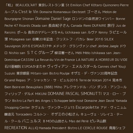
「和」
BEAUJOL'ART
東京レストラン業
St Emilion
Chef Kôtaro
Quinonero Pierre
C'est le Vin
ゴーさん
ルーブル
Domaine Romaneaux-Destezet
Melon de
Domaine Daniel Sage
Bourgogne
Shonan
ロンドンの自然派ワインバー
Bonne
長由紀子さん
Remi DUFAIRE
旅行
Peche
47 Ricards Okada san
Canada
Jus de
ラピエール
Raisins
ポール
長女のマドレーヌちゃん
Uchikawa san
ルヴァ
Kenny
家
Miyagawa san
収穫20年記念・クリストフ・パカレ
Beier 2016
SILEX
Sauvignon 2016
ESPOAたけや
メドック・グランヴァン
chef Jérôme Jaegle
ドウ
ＳＴＣグループ
Méli Mélo
ロ
Nishio san
柳沼憲一さん
Ishikawa san
Jean-
Dominique CASSINI
La Revue du Vin de France
LA NATURE A HORREUR DU VIDE
ヴィヴィアン・エメルスダール
石川亜樹則
ESPOAかまたや
Cannes
chef Youji
Suzuki
東京銀座
Mitani-san
Bistro Poulpe
オザミ・デ・ヴァン20周年記念
Grand Repas
ア・シャッカン・サ・ビュル2016
Terre de Volcan 2014
見本市
Bien Boire en Beaujolais (BBB)
Miho
アレクサンドル・バン
ダンス・アンコール
DOMAINE PASCAL SIMONUTTI
フィリップ・デルメ
MIKUNI
マス・ロー・ブ
ラン
Bistro La Part des Anges
L'Echappee belle rosé
Domaine Jean David
Yamada
Escarpolette
Shopping Center
タヴェル・ヴァンタージュ15
アド・ヴィニュム
オザミの小松さん
醸造元
Torocadero
コルトン・
キューヴェ・ソレイユ・テー
バニュルス
ル・クール
ＢＭОの山田さん
Mas del Périé
ピレネ山脈
RECREATION
ALLIQ Hamada President
Bistro LE CERCLE ROUGE
鳥海シェフ