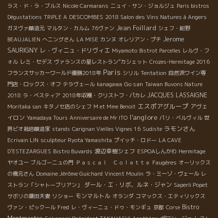
ラス・ド・ラ・ブルス
Nicole Carmarans
ニュイ・サン・ジョルジュ
Paris bistros
DESCOMBES
Dégustations
TRIPLE A
2018 Salon des Vins Natures à Angers
Jean Foillard
ガヌヴァ醸造元
マルタン・カルム
76ヴァン
シェフ・紺野
Jerome
BEAUJALIEN
へニングさん
LA MISE
カンヌ
オレリアン・プチ
SAURIGNY
レ・ヴィニュ・ドリヴィエ
Miyamoto
Bistrot Parcelles
レルヴ・フ
ォル
レミ・セデス
ヴァランスの星レストラン”カシェット
Crozes-Hermitage 2016
Paris
フランスサッカーワールド優勝2018年
シリル
Tentation
自然派ワイン専
Go san
門店・ロックス・オフ
テラヴェール
kanagawa
Taiwan Buvons Nature
JACQUES LASSAIGNE
2018
ラ・ベスティア
2018年収穫・クリストフ・パカレ
エスポアグループ
アヴェ
Moritaka san
キタノセ店のシェフ
M et Mme Benoit
l'anglore
イロン
Yamadaya Tours
Anniversaire de Mr ITO
パリ・ベルヴィル
世
ラモンさん
界ビオ栽培醸造家
stands
Carignan Vieilles Vignes 16
Sudiste
Ecrivain LIN
sculpteur Ryota Yamashita
プイッチ・ロドー
LA CAVE
渡辺幸樹シェフ
D’ESTEZARGUES
Bistro Buvards
ESPOAしんかわ
Hermitage
ヤオユー
ブルゴーニュの門
Ｐａｓｃａｌ Ｃｏｌｅｔｔｅ
Faugères
オーリックス
の橋元さん
Domaine Jérôme Guichard
Vincent Moulin
ラ・ミーゾ・ヴェール
レ
ダール・エ・リボ、ルネ・ジャン
ストラン「シャトーブリアン」
Saperli Popet
モンマルトル
サボリの鎌田夫妻
リショー
オランダ
コマックス・エティリックス
Bistro
ヴァン・ピックール
Fred
レ・ヴィーニュ・ドゥ・モンギュ
京都
Corse