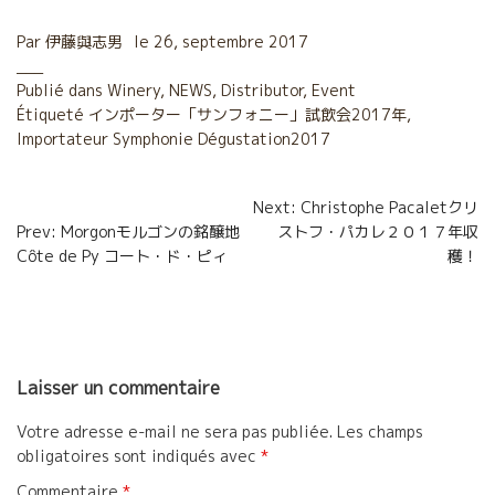
c
i
a
r
Par
伊藤與志男
le
26, septembre 2017
e
t
i
t
Publié dans
Winery
,
NEWS
,
Distributor
,
Event
Étiqueté
b
インポーター「サンフォニー」試飲会2017年
t
l
a
,
Importateur Symphonie Dégustation2017
o
e
g
o
r
e
Navigation
Next: Christophe Pacaletクリ
Prev: Morgonモルゴンの銘醸地
ストフ・パカレ２０１７年収
k
r
de
Côte de Py コート・ド・ピィ
穫！
l’article
Laisser un commentaire
Votre adresse e-mail ne sera pas publiée.
Les champs
obligatoires sont indiqués avec
*
Commentaire
*