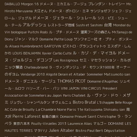
DABALLO
Morgon 16
ドメーヌ・ミカエル・ブージュ
ブレンダン・トレイシー
Mr.
Hiroto Maruyama
大江さん
ドメーヌ・ポトロン・ミネ
サンジョゼフ
シェフ・ジェ
ドメーヌ・ジェラール・シュレール
ローム・ジェグル
シス・ピエ・シュー
アルデッシュ
台湾
ル・テール
レストラーダ地域
Sushi et Sashimi
Mondial du
Vin biologique
Puitchi Rodo
ル・プチ・ドメーヌ
渥美フーズの森さん
Mr.Tamajo de
Diony
ジャン・マルク
Domaine Patte Loup
サンフォニー社
オ・プティ・ボンヌー
ル
Alsace Humbrebrecht
GAR'O'VIN
ビストロ・グランユイットゥ
エスポア・しん
ル・カゾ・デ・マイヨル
ドメー
かわ
LOUIS BENJAMIN
Xavier
Carbo Culte
ヌ・ジョルジュ・デコンブ
セミ・マセラッション・カルボ
Les Rossignoux
ニック醸造
オーナー
Chateaubriand
ラ・ヴァンダンジュ・デ・モワンヌ1988年
のギヨム
Vendange 2018 Aligoté Derain et Altaber
Sommelier Matsumoto san
THOMAS PICOT
ドメーヌ・ダニエル・サージュ
Domaine d'Aupilhac
リュペ
ール・ルロワ
ハリーズ・バー・パリ
VINI JAPON
VINI CIRCUS
Président
ル・ヴァン・ドゥ・メザ
Association de Sommeliers au Japon
Paris Chatelet
ミ
Bistro Brutal
ジュヴレ・シャンべルタン
オヴェルニュ
L'Echappée Belle Rouge
La Chambre Noire Paris 11e
AC Cote de Brouilly
Katsuyama Shinsaku san
南
Pierre Laforest
ラ・ラン
大沢
桜島の噴火
Domaine Prieuré Saint Christophe
ベラ
東京六本木
Pouilly-Vinzelles 2013
Laurence Alias
マルゴー
DOMAINE LES
Julien Altaber
Bistro Paul Bert Dégustation
HAUTES TERRES
マタハリ