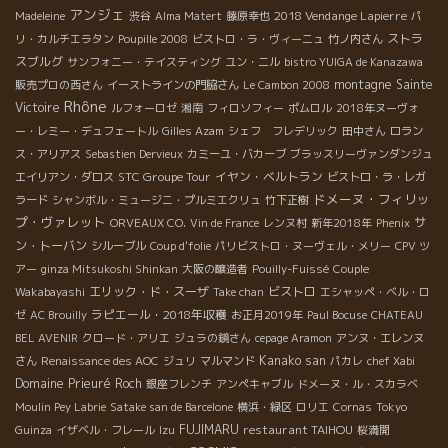
アンジェ
2018 Vendange Lapierre
Madeleine
渋谷
Alma Matert
藤原幸也
パ
ストラ
リ・カルチエラタン
Poupille 2008
ビストロ・ラ・ヴィーニュ
竹ノ内さん
スブルグ
サンフォニー・テイスティング
ユン・ニル
bistro YUIGA de Kanazawa
montagne Sainte
販売プロの西さん
イーストラインの門脇さん
Le Cambon 2008
Rhône
Victoire
ルフォーロゼ
湘南
フィロソフィー
ポムロル
2018年ヌーヴォ
ー・レミー・デュフェートル
Gilles Azam
シェフ フレデリック
田中さん
ロラン
ス・アリアス
Sebastien Dervieux
カミーユ・バカーブ
ブラッスリーヴァンダンジュ
STC Groupe Tour
イヤン・ベルトラン
エイリアン・ダロス
ビストロ・ラ・レガ
ドメーヌ・フィリッ
ラード
シャンボル・ミュージニ・プルミエクリュ
竹下正樹
プ・ヴァレット
サ
ORVEAUX CO.
Vin de France
レンヌ村
新年2018年
Phenix
ン・トーバン
シルーブル
Coup d'folie
パリビストロ・ヌーヴェル・メリー
CPV ツ
アー
ginza Mitsukoshi Shinkan
大阪の醸造者
Pouilly-Fuissé
Couple
エリック・ド・スーザ
ビストロ
Wakabayashi
Take chan
エシャッペ・ベル・ロ
ラピエール・2018年収穫
ゼ
AC Brouilly
お正月2019年
Paul Bocuse
CHATEAU
BEL AVENIR
クロード・アリエ
ジュラの鏡さん
cepage Aramon
アンヌ・エレンヌ
Kanako san
さん
Renaissance des AOC
ジュリ
マルマンド
パカレ
chef Xabi
Domaine Prieuré Roch
銀座フレンチ
アンペキャブル
ドメーヌ・ル・スカラベ
Moulin Pey Labrie
Satake san de Barcelone
横浜・緑区
ロリエ
Cornas
Tokyo
FUJIMARU
restaurant TAIHOU
Guinza
イザベル・フレール
Izu
桜満開