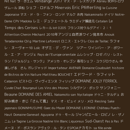
Vendange 2017
Pet Nat
ラ・ボエム
マス・ド・レスカリダ
Abrieu
BOMトロワ
Eric Pfifferling
シェフ・ロドルフ
Minervois
ザムール
浜松
la Cuisine
Japonaise
マス・ド・ラ・フォン・ロンド
マルク
お肉
Nakaminato
ドイツ
Notre-
Le
レミ・デュフェートル
Dame
CPV Madoka
ラミディア醸造元
Catalan
Temps des Cerises
レカール lot 0205
フランス対ウルグアイ：２：１
2018年アンジェ自然派ワイン見本市
Attention Chenin Méchant
Anouk
ラフォ
Teradanonke
QV.g
Martine Laforest
ロニス・エトワレ
Clos de Taillac
レ・ヌーヴォー18
Loïc
オザミ・デ・ヴァン ツアー
ワインバー・ア・ボワー
ル・エ・ア・マンジェ
Pays de l'Europe orientale
ムレシップ・ロゼ
パリ・レスト
ラン「ジョルジュ・サンク」
アメリカ・オレゴン
寿司シェフ・ユウジロウさん
中
Importateur AVENIR
湊しげる さん
ガレジャッド
Domaine Coudoulet
histoire
エドワード・ラフィット
de Bistros de Vin Nature
Matthieu BOUCHET
DOMAINE JOLLY FERRIOL
Cabanon
ビストロ・ヴィヴィエンヌ
フィリップ
サンフォニー
Cuvée Chat
Bourgeuil
Les Vins des Moines
シルヴァン・ボック
Beaune
DOMAINE DES AMIEL
お
Nakamoto san
Nyctalopie
ドゥニ・タルデュ
好み焼き・きじ「さんて寛」
マス・オ・ビュイ
メリ・メロ
Riesling
Sake
japonais GONINMUSUME
Gaec du Mazel
DOMAINE LEONINE
Château Puech-
Haut
Domaine Ganevat
Aguyana
ドゥ・モール
ジャンピエール・ロビノ
レ・ザノ
Sud-Ouest
二ム
Le Tagine
La Grosse Nadine Vin Blanc Liquoreux
Pas à Pas
ド
ESPOAナカモト
メーヌ・ド・ボスラン
アヴェク・ル・タン
sa fille ainée