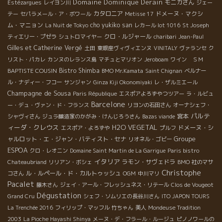
Domaine Dominique Derain
モニカさん
Estézargues
レイヨン川
ジェー
カタロニア
ドメーヌ・マクシ
テー
セパラメール・ア・ボワール
Metisse 17
ム・マニョン
cho yukiko san
La Nuit de Tokyo
レカール lot 1016
St Joseph
クロ・ルジャール
ティエリー・プゼラ
シュトロマイヤー
charibari
Jean-Paul
Gilles et Catherine Vergé
土田
東銀座ヴィヴィエンヌ
VINITALY
ヴァランセ
ク
リスト・パカレ
カンヌのレランス島
マチュとマリオン
Jeroboam
ワイン ＳＭ
BAPTISTE COUSIN
Bistro Shimba
BMO Mr.Kamata
Saint Chignan
ベルナー
ル・ナディー・フコー
サンジャン
Ginza Kiji Okonomiyaki
レ・ザルミエール
Champagne de Sousa
Paris République
エスポアよろずやつツアー
ラ・ルビュ
Barcelone
ー・デュ・ヴァン・ド・フランス
リヨンの石田さん
オーナシェフ・
パルテ
宮本
シャヴィさん
ジュラ醸造家のかがみ・けんじろうさん
Bazas viande
ィーダ・クレウス
H2O VEGETAL
ドメーヌ・シ
エスポア・よろずや
プルフ
Groupe
ャルロット・エ・ジャン・バティスト・セナ
リオネル・ゴビー
ESPOA
クロ・レオニン
Domaine Saint Martin de La Garrigue
Paris bistro
イタリア
ラモン・サヴェドラ
Chateaubriand
リリアン・ボシェ
BMO 社のマサ
Christophe
ル・ルペール・ド・カルトゥッシュ
コさん
OGM
中川マリ
Pacalet
藤木さん
ジェイ・アール・フレッシュネス・リテール
Clos de Vougeot
Dégustation
Grand Cru
シェフ・ソムリエの長谷川さん
ITO JAPON TOURS
La Trenchée 2016
フィリップ・マッフル
竹ちゃん
美人
Mondeuse Tradition
2003
La Pioche Hayashi Shinya
メーヌ・デ・フラール・ルージュ
ピノノワールの