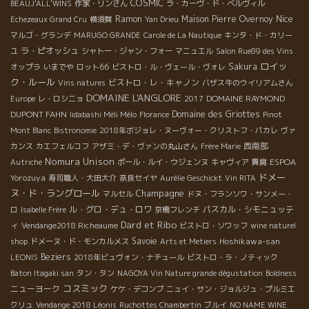
COSMIC
BEAUJ'ALL'WINS
作家・リンさん
ラ・カーヴ・ド・ベルヴィル
Nice
Ramon
Maison Pierre Overnoy
Echezeaux Grand Cru
横須賀
Yan Drieu
マルゴ・グランデ
MARUGO GRANDE
Carole de La Nautique
キンタ・ド・カリー
ラ・ピオッシュ
ユ
シャトー・ジャン・フォー
マニュエル
Salon Rue89 des Vins
ロイッ
Sakura
オップラ
いまでや
ロット66
ビストロ・ル・ヴェール・ヴォレ
ク・ルール
ビストロ・レ・キャノン
Vins natures
バザス牛のウイリアムさん
DOMAINE L'ANGLORE
DOMAINE RAYMOND
Europe
レ・ロシニョ
2017
DUPONT FAHN
Domaine des Griottes
Iidabashi Méli Mélo
Florance
Pinot
Mont Blanc
Bistronomie
2018年ボジョレ・ヌーヴォー・クリストフ・パカレ
ヴァ
西南部
カンス
カエフェルコフ
アザミ・デ・ヴァンの丸山さん
Frère Marie
Nomura Unison
ESPOA
Autriche
ポール・ルイ・ウジェンヌ
キャヴィア
貴腐
ドメー
Yorozuya
寿司職人・大田大介
奈良セイヤ
Aurélie Geschickt
Vin RITA
ヌ・ド・ラングロール
Champagne
マルセル
ドヌ・フランソワ・サンメー・
ル・グロ・デュ・ロワ
パスカル・シモニュッテ
ロ
Isabelle Frère
京橋フレンチ
Dard et Ribo
ィ
Vendange2018 Richeaume
ビストロ・ソワッフ
wine naturel
Savoie
Hoshikawa-san
shop
ドメーヌ・ド・モンカルメス
Arts et Metiers
Beziers
LEONIS
2018年ビュヴォン・ナチュール
ビストロ・ラ・ノティック
Baton Itagaki san
タン・タン
NAGOYA Vin Nature grande dégustation
Boldness
コスミック
ニューヨーク
ケケ・デコンブ
ニュイ・サン・ジョルジュ・プルミエ
クリュ
Vendange 2018 Léonis
Ruchottes Chambertin
ブルイ
NO NAME WINE