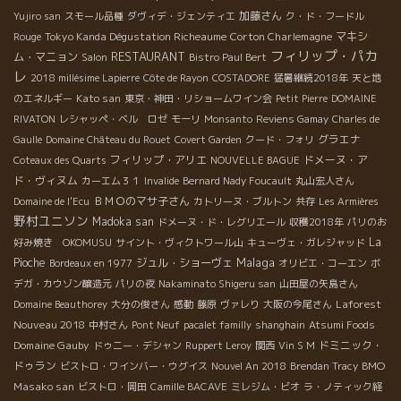
加藤さん
Yujiro san
スモール品種
ダヴィデ・ジェンティエ
ク・ド・フードル
Tokyo Kanda Dégustation Richeaume
Corton Charlemagne
マキシ
Rouge
フィリップ・パカ
RESTAURANT
ム・マニョン
Salon
Bistro Paul Bert
レ
2018 millésime Lapierre
Côte de Rayon
COSTADORE
猛暑継続2018年
天と地
Kato san
のエネルギー
東京・神田・リショームワイン会
Petit Pierre
DOMAINE
RIVATON
レシャッペ・ベル ロゼ
モーリ
Monsanto
Reviens Gamay
Charles de
グラエナ
Gaulle
Domaine Château du Rouet
Covert Garden
クード・フォリ
フィリップ・アリエ
ドメーヌ・ア
Coteaux des Quarts
NOUVELLE BAGUE
ド・ヴィヌム
カーエム３１
Invalide
Bernard Nady Foucault
丸山宏人さん
ＢＭＯのマサ子さん
Domaine de l'Ecu
カトリーヌ・ブルトン
共存
Les Armières
野村ユニソン
Madoka san
ドメーヌ・ド・レグリエール
収穫2018年
パリのお
La
好み焼き OKOMUSU
サイント・ヴィクトワール山
キューヴェ・ガレジャッド
Malaga
Pioche
ジュル・ショーヴェ
Bordeaux en 1977
オリビエ・コーエン
ボ
デガ・カウゾン醸造元
パリの夜
Nakaminato Shigeru san
山田屋の矢島さん
Laforest
Domaine Beauthorey
大分の俊さん
感動
藤原
ヴァレり
大阪の今尾さん
Nouveau 2018
中村さん
Pont Neuf
pacalet familly
shanghain
Atsumi Foods
Domaine Gauby
ドミニック・
ドゥニー・デシャン
Ruppert Leroy
関西
Vin S M
ドゥラン
BMO
ビストロ・ワインバー・ウグイス
Nouvel An 2018
Brendan Tracy
Masako san
ビストロ・岡田
Camille BACAVE
ミレジム・ビオ
ラ・ノティック経