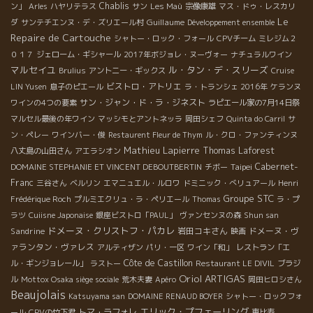
Chablis
ン」
Arles
ハヤリテラス
サン
Les Maù
宗像康雄
マス・ドゥ・レスカリ
Le
Guillaume
ダ
サンテチエンヌ・デ・ズリエール村
Développement ensemble
Repaire de Cartouche
シャトー・ロック・フォール
CPVチーム
ミレジム２
０１７
ジェローム・ギシャール
2017年ボジョレ・ヌーヴォー
ナチュラルワイン
マルセイユ
ル・タン・デ・スリーズ
Brulius
アントニー・ギックス
Cruise
ビストロ・アトリエ
LIN Yusen
息子のピエール
ラ・トランシェ 2016年
ケランヌ
サン・ジャン・ド・ラ・ジネスト
ワインの4つの要素
ラピエール家の7月14日祭
マルセル最後の年ワイン
マッシモとアントネッラ
岡田シェフ
Quinta do Carril
サ
ン・ペレー
ワインバー・俊
Restaurent Fleur de Thym
ル・クロ・ファンティンヌ
Mathieu Lapierre
Thomas Laforest
八丈島の山田さん
アエラシオン
Taipei
Cabernet-
DOMAINE STEPHANIE ET VINCENT DEBOUTBERTIN
チボー
Franc
三谷さん
ベルリン
エマニュエル・ルロワ
ドミニック・べリュアール
Henri
Groupe STC
Frédérique Roch
プルミエクリュ・ラ・ペリエール
Thomas
ラ・プ
ラツ
Cuiisne Japonaise
銀座ビストロ「PAUL」
ヴァンセンヌの森
Shun san
ドメーヌ・クリストフ・パカレ
Sandrine
岩田コキさん
ドメーヌ・ヴ
映画
ァランタン・ヴァレス
アルティザン
パリ・一区
ワイン「和」
レストラン「エ
Côte de Castillon
ル・ギンジョレール」
ラストー
Restaurant LE DIVIL
ブラジ
Oriol ARTIGAS
ル
Mottox Osaka siège sociale
荒木夫妻
Apéro
岡田ヒロシさん
Beaujolais
Katsuyama san
DOMAINE RENAUD BOYER
シャトー・ロックフォ
エリック・プフェーリング
トマ・ラフォレ
ール
CPVの竹下君
恵比寿