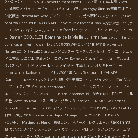
GESCHICKT
モトックス
Cachette Masa chef
ロマン店長
2018年収穫リショー
静岡
台湾自然派ワイ
ム
萬屋酒店
ヴァン・ナチュールのビストロの歴史
Valençay
ン試飲会
Richeaume Rosé
ヴァン・ナチュール見本市ビム
大分
スイーツ
Lac
Chef Kouki WATANABE
de Suwa
Le Verre Vole
Komatsu san
東京試飲会・セミナ
La Remise
サンテミリオン
岩ちゃん
ー
モンペイル村
white
セドリック・ガ
Domaine de la Vieille Julienne
Damien COQUELET
ロ
Saint Aubin 1er Cru
Jura Kagami Kenjiro san
レランス島の修道僧のワイン
能登半島
Auxerrois
ヴィニ・シュッ
Nature 2016
土佐山田ショッピングセンター
モトクッス大阪本社
ド見本市
ダミアン・コクレー
カニグ山
Konno de Organ
キューヴェ・マルセル
エドゥワール・ラフィット
中湊シェフ
タパス・バー
オザミトーキョー
Importatrice Kadowaki san
ピトル2004年
Paris Restaurant KANADE
地中海
Domaine Jacky Preys
グル
岩井さん
寿司屋・Yuzu
グランクリュ街道
Angers
ープ・エスポア
コート・ド・カスティヨン
Katsuyama
キューヴェ
モンマルトル
ル・ジャンボン・ブランシャール
Bois de Vincennes
輸出業者ＢＭＯ
の丘
レストラン・グラン８
Moto-Nouveau
Bistro SHUN
Maruya Gardens
GOTO Akiko
Yanagida san
Abouriou 2002
イタリアンレストラン「サッカパウ」
日本・浜松
2018 Nouveaux au Japon
Champs Libre
DOMAINE THOMAS
Kagoshima
ROUANET
Mathieu et Marion
京橋ランチ
ドメーヌ・レグリエール
ジャンフランソワ・ニッ
桜
カンヌのワイン
レストラン ラ・カサ・デル・ぺロ
ク
Domaine de la Garance
リュ・ド・ラ・ペスト
ジュ・ド・ショセット
アド・