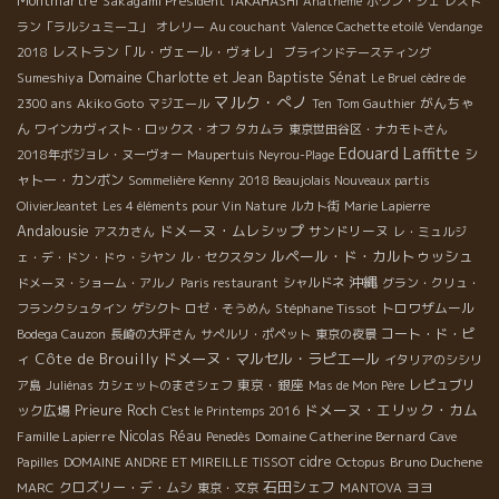
Montmartre
Sakagami Président TAKAHASHI
Anathème
ポワン・ジェ
レスト
ラン「ラルシュミーユ」
オレリー
Au couchant
Valence Cachette etoilé
Vendange
レストラン「ル・ヴェール・ヴォレ」
2018
ブラインドテースティング
Sumeshiya
Domaine Charlotte et Jean Baptiste Sénat
Le Bruel
cèdre de
マルク・ぺノ
がんちゃ
2300 ans
Akiko Goto
マジエール
Ten
Tom Gauthier
ん
ワインカヴィスト・ロックス・オフ
タカムラ
東京世田谷区・ナカモトさん
Edouard Laffitte
シ
2018年ボジョレ・ヌーヴォー
Maupertuis Neyrou-Plage
ャトー・カンボン
Sommelière Kenny
2018 Beaujolais Nouveaux partis
OlivierJeantet
Les 4 éléments pour Vin Nature
ルカト街
Marie Lapierre
Andalousie
ドメーヌ・ムレシップ
サンドリーヌ
アスカさん
レ・ミュルジ
ルペール・ド・カルトゥッシュ
ェ・デ・ドン・ドゥ・シヤン
ル・セクスタン
沖縄
ドメーヌ・ショーム・アルノ
Paris restaurant
シャルドネ
グラン・クリュ・
Stéphane Tissot
トロワザムール
フランクシュタイン
ゲシクト
ロゼ・そうめん
コート・ド・ピ
Bodega Cauzon
長崎の大坪さん
サぺルリ・ポペット
東京の夜景
Côte de Brouilly
ドメーヌ・マルセル・ラピエール
ィ
イタリアのシシリ
東京・銀座
レピュブリ
ア島
Juliénas
カシェットのまさシェフ
Mas de Mon Père
ドメーヌ・エリック・カム
ック広場
Prieure Roch
C'est le Printemps 2016
Famille Lapierre
Nicolas Réau
Domaine Catherine Bernard
Penedès
Cave
cidre
Bruno Duchene
Papilles
DOMAINE ANDRE ET MIREILLE TISSOT
Octopus
石田シェフ
クロズリー・デ・ムシ
ヨヨ
MARC
東京・文京
MANTOVA