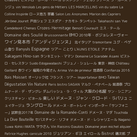
ビストロ・ポール・ベール
レストラン・フェルナンデーズ
ラ・ルース
ア
ンジュ
vin Venskab
Les gens de Métiers
LES MARCELLINS
vin du sabre
La
Colline Inspirée
ローヌ地方
那覇
Salon Les Anonymes
Marion des Capriers
Jérôme Jouret
戸田シェフ
エスポア・ナカモト
タンペット
Takahashi san
Yve
Crozes-Hermitage
Camdebord
Chenas
Benoit Courault
ミス・テール
BMO
Domaine des Soulié
2018年・ボジョレヌーヴォー
Bruissonnante
ワイン見本市「アンディジェンヌ」
ユグ・べゲ
北イタリア
tramontane
Espagne
Banyuls
ツアー
山登り
ことり
L'AUNIS ETOILE
アナテム
Sakagami Hino-san
タンキエット・ママン
Domaine Le Scarabée
Asami
ビスト
ロ・セレスタン
Suido Edogawabashi
ブリュノ・シュレール
東京・神田
Château
Gaillard
赤ワイン
福岡の今尾さん
Arima
Vin de primeur
地酒祭
Confianza 2016
Bois Moisset
Taiwan
オーリック社
フランス・ツアー
Importateur BMO
Dégustation Vin Nature
Paris bistro SAGAN
マルク・ぺナベール
銘酒祭
プロ
大阪の小松屋
ムナード・デ・ザングレ
ダムバッシュ・ラ・ヴィル
サン・シニアン
楽しい
ドメーヌ・ジャン・クロード・ラパリュ
クリスチャン・ビネール
ニ
ラングロール
ュイタージュ
ドメーヌ・ボートレイ
インポーター「サンフォニ
Domaine de la Romanée-Conti
ー」試飲会2017年
ドメーヌ・マダ
Tsuchida
La Dive Bouteille
セバスチャン・リフォ
ドメーヌ・ド・レシャリエール
Nagano
Vin Raisins Gaulois
Domaine jean michel alquier
Suwa
Kohki IWATA
サラさん
ジュリアン・ギヨ
Bistrot
Patrice Hughes
canicule 2018
エイロール
磯次郎
プ