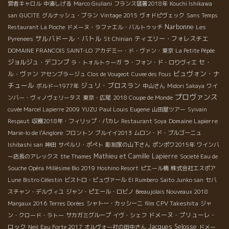
営者キャロル
中湊しげる
Marco Giuliani
フランス猛暑2018年
Kouchi Ishikawa
san
GUCITE
グルナッシュ・ブラン
Vintage 2015
ヴォドピヴェック
Sans Temps
Narbonne
Restaurant La Pioche
ドメーヌ・ラファエル・バルトゥッチ
Les
サルバドール・バトル
ティエリー・フォレスチエ
Pyrenees
St Chinian
DOMAINE FRANCOIS SAINT-LO
アカデミー・ド・ヴァン・東京
La Petite Pépée
ジョルジュ・デコンブ
セ・
ラ・トォルトゥーガ
ラ・フォン・ド・ロりヴィエ
ビュヴォン・ナ
ル・ヴァン
アセンブラージュ
Clos de Vougeot
Cuvee des Fous
チュール
ジュリ・ブロスラン
ボルドー1977年
中山さん
Midori Sakaya
ワイ
プロヴァンス
ンバー・ヴィノヴェリータス
東京・広尾
2018 Coupe de Monde
YUZU
Paul Louis Eugene
cuvée Marcel Lapierre 2009
山田屋ツアー
Syivain
Domaine Lapierre
Respaut
収穫2018年・フィリップ・パカレ
Restaurant Soya
Marie-lo de l'Anglore
フロントン
ブルイイ2013
ムロン・ド・ブルゴーニュ
Ishibashi san
神田
サぺルリ・ポぺト
彫刻家の山下さん
ポンポワ2015年
ワインバ
Mathieu et Camille Lapierre
ー店長のアレックス
the Thames
Societé Eau de
Souche
Opéra
Millésime Bio 2019
Hoshino Resort
ピエール橋
株式会社エスポア
Lune
Bistro Célestin
ビストロ・ビュヴァール
El Rumbero
Saito Junko san
セバ
スチャン・デルヴィユ
ジャン・ピエール・ロビノ
Beeaujolais Nouveaux 2018
CPV Takeshita
Margaux 2016
Terres Dorées
シャトー・カッシーニ
film
ジャ
ドメーヌ・プリューレ・
ン・クロード・ラトー
サカガミグループ
イヴ・シェフ
ロック
Jacques Selosse
Neil
Eau Forte 2017
オルヴォー社の田中さん
ドメー