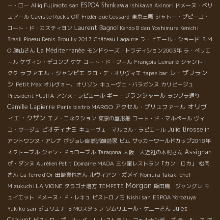
ESPOA Shinkawa
ー・ロー
Alliq Fujimoto san
Ishikawa Akinori
ドメーヌ・ベリ
ュアール
Caviste Rocks Off
Frédérique Cossard
東京三鷹
シャトー・プピーユ・
Laurent Bagnol
コート・ド・カスティヨン
Kendo 8 dan Yoshimura Kenichi
Brasil
Pineau Denis
Brouilly 2017
Château Lagairre
ラ・ピエール・ショード
ＢＭ
La Méditerranée
О
勝山さん
モンドゥーズ・トラディション2003年
ラ・ペリエ
ール
ケヴィン・デコンブ
ケケ
コート・ド・フール
François Lemarié
シャント・
レ・ザフラン
ラファエル・シャンピエ
クク
クロ・デ・オリヴィエ
tapas bar
シ
Petit Max
オルヴォー、オリゾン
キューヴェ・バラガンヌ
カリピージュ
President FUJITA
ギー・ブランシャール
アンヌ・ラピエール
ランブラ通り
オリヴ
Camille Lapierre
Paris bistro MARGO
アクセル・プリュファール
ィエ・クザン
エノ・コネクション
東京の屋形船
コート・ド・マルペール
ヴィ
Julie Brosselin
ビオディナミ
ユ・サージュ
キューヴェ マルセル・ラピエール
アントワンヌ・アレナ
ボジョレ自然派醸造家
ビム
サッカーワールドカップ2018年
Assignan
オクトーブル
ジャン・ドゥローブル
Taragona
大阪 大近社の木村さん
ポ・ダンヌ
Aurélien Petit
Domaine MADA
三ツ星レストラン「カン・ロカ」
松岡
さん
La Terre d'Or
田崎真也さん
ルヴィアン・ガメイ
Nomura Takaki
chef
Morgon
LA VIGNE
Mizukuchi
タラゴナ地方
TEMPETE
飯田橋 ジャングレ
キ
ュイエット
ドメーヌ・ド・レキュ
ビストロノミ
Nishi san
ESPOA Yorozuya
Jules
Yukiko san
ジュリエナ
ＢＭОスタッフ
ソムリエール・ケニーさん
Chauvet