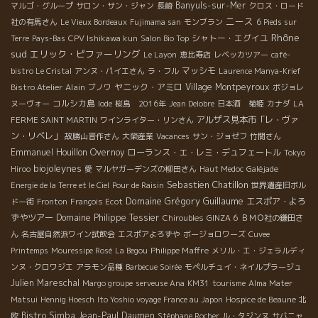
Banyuls-sur-Mer
マルゴ・グループ
サロン・サン・ジャン
長崎
クロス・ロード
ニース
社の有馬さん
Le Vieux Bordeaux
Fujimama san
モンブラン
6 Pieds sur
Rhône
シャトー・エグイユ
Terre
Pays-Bas
CPV Ishikawa kun
Salon Bio Top
sud
エリック・ピファーリング
Le Layon
恵比寿店
レベッカツアー
café-
マッシモ
bistro Le Cristal
アンヌ・パイエさん
ラ・フル
Laurence Manya-Krief
Alain
ヤニック・アミロ
Village Montpeyroux
Bistro Atelier
ブノワ
ボジョレ
コルシカ島
ヌーヴォー
Iode
桜島 2016年
Jean Delobre
日本酒 菊姫
カナダ
LA
アルザス見本市「レ・ヴァ
FERME SAINT MARTIN
ワインライター・リンさん
ン・リベレ」
故勝山晋作さん
大榮産業
Vacances
サン・ジョゼフ
竹間さん
Emmanuel Houillon Overnoy
ローランス・エ・レミ・デュフェートル
Tokyo
biojoleynes
Hiroo
愛
マルヤガーデンズの柳田さん
Haut Medoc
Galéjade
Sebastien Chatillon
Energie de la Terre et le Ciel
Pour de Raisin
世界遺産旧ボル
Domaine Grégory Guillaume
エスポア・よろ
ドー街
Fronton
François Ecot
ずやツアー
Domaine Philippe Tessier
Chiroubles
GINZA 6
ＢＭＯ社の鎌田さ
ん
名古屋自然派ワイン試飲会
エスポアよろずや
ボージョロワーズ
Cuvee
Philippe Maffre
Printemps
Mouressipe Rosé
La Begou
メリル・エ・ジェラルディ
ンヌ・クロワジエ
アラモン品種
Barbecue Soirée
モペルチュイ・ネイルプラージュ
Julien Mareschal
Margo groupe
serveuse Ana
KM31
tourisme
Alma Mater
Matsui
Hennig Hoesch
Ito Yoshio voyage France au Japon
Hospice de Beaune
北
Bistro Simba
Jean-Paul Daumen
欧
Stéphane Rocher
ル・タジンヌ
サバニャ