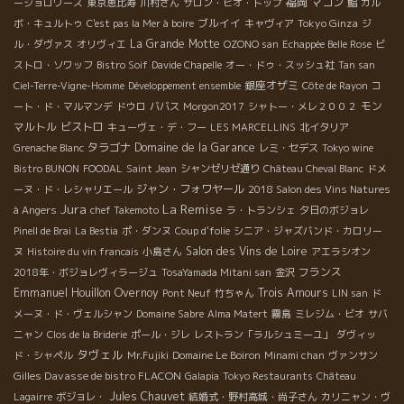
福岡
マコン
ージョロワーズ
東京恵比寿
川村さん
サロン・ビオ・トップ
鮨
カル
ブルイイ
Tokyo Ginza
ボ・キュルトゥ
C'est pas la Mer à boire
キャヴィア
ジ
La Grande Motte
ル・ダヴァス
オリヴィエ
OZONO san
Echappée Belle Rose
ビ
ストロ・ソワッフ
Bistro Soif
Davide Chapelle
オー・ドゥ・スッシュ社
Tan san
銀座オザミ
Ciel-Terre-Vigne-Homme
Développement ensemble
Côte de Rayon
コ
モン
ート・ド・マルマンデ
ドウロ
ババス
Morgon2017
シャトー・メレ２００２
マルトル
ビストロ
キューヴェ・デ・フー
LES MARCELLINS
北イタリア
タラゴナ
Domaine de la Garance
Grenache Blanc
レミ・セデス
Tokyo wine
Bistro BUNON
FOODAL
Saint Jean
シャンゼリゼ通り
Château Cheval Blanc
ドメ
ジャン・フォワヤール
ーヌ・ド・レシャリエール
2018 Salon des Vins Natures
Jura
La Remise
à Angers
chef Takemoto
ラ・トランシェ
夕日のボジョレ
Pinell de Brai
La Bestia
ポ・ダンヌ
Coup d'folie
シニア・ジャズバンド・カロリー
Salon des Vins de Loire
ヌ
Histoire du vin francais
小島さん
アエラシオン
フランス
2018年・ボジョレヴィラージュ
TosaYamada Mitani san
金沢
Emmanuel Houillon Overnoy
Trois Amours
Pont Neuf
竹ちゃん
LIN san
ド
メーヌ・ド・ヴェルシャン
Domaine Sabre
Alma Matert
霧島
ミレジム・ビオ
サバ
ニャン
Clos de la Briderie
ポール・ジレ
レストラン「ラルシュミーユ」
ダヴィッ
タヴェル
ド・シャペル
Mr.Fujiki
Domaine Le Boiron
Minami chan
ヴァンサン
Gilles Davasse de bistro FLACON
Galapia
Tokyo Restaurants
Château
Jules Chauvet
Lagairre
ボジョレ・
結婚式・野村高城・尚子さん
カリニャン・ヴ