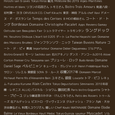
Hiroshi san
9 caves
Tokyo Hiroo
観光
Millésime Bio 2019
Alpes-Maritimes
Bistro Trois Amours
Huitres et blanc
リヨンの石田さん
トモミさん
剣道八段・
ヨヨ
好村兼一
ORVEAUX CO.
Chef Kikuchi
東京・神田
アルル
chef Xavi
ドメー
Le Temps des Cerises
コート・ド・ト
ヌ・ド・ボスラン
ＢＭОの桐谷さん
Bordeaux
Domaine Christophe Pacalet
ング
Apps
Reviens Gamay
ラングドック
Ootsubo san
Beaujolais Fair
シュトラマイヤー
トラモンタン
Mr. Yasuhiro Shibuya
L'écart lot 0205
デート
La Pioche Hayashi san
Domaine
Taiwan Buvons Nature
ジャンフランソワ・ニック
コ
des Maisons Brulées
ート・ド・ピィ
貴腐
Importateur
Domaine Didier Dagueneau
ジルアザム
Bistro Grand 8
モーリ
Sachiko san
石川アキノリ
ダンス・アンコール2016
Aloxe
プリューレ・ロック
Domaine
Corton Premier Cru
Takayama san
Budo Kendo
ペルピニャン
Daniel Sage
キューヴェ・ガレジャッド
Henri Frédérique Roch
収穫2017年
サロン・リレエル
東銀座 SOYA
ラ・ルース
Domaien Marcel
銀座
ユキさん
トマ・ピコ
Richaud
Pierre fils d'Alexandre Bain
Loucate
レキュ
Alain Castex
ム
Fukuoka Kurume
Tokyo Degustations Séminaires
2018年収
藤田社長
シャト
穫・レオニス
ALLIQ
パスカル・ショワム
Paris bistro Goguette
ー・プピーユ
ジュラ醸造家のかがみ・けんじろうさん
Patis des Rosiers
トゥール
ーズ
北アルデッシュ
ビストロ・ヴィヴィエンヌ
グルナッシュ・ブラン
九州・大分
Chef Kouki WATANABE
Domaine Elodie
渋谷康弘さん
料理人ユウジさん
嬉しい
Muscadet
Balme
Le Vieux Bordeaux
Haut Medoc
Tokyo Guinza
saumur
ソル