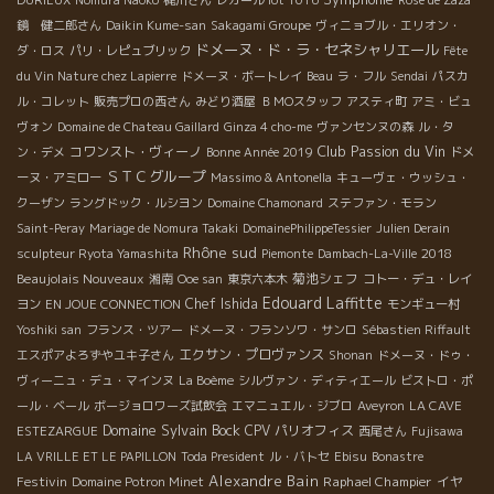
鏡 健二郎さん
Daikin Kume-san
Sakagami Groupe
ヴィニョブル・エリオン・
ドメーヌ・ド・ラ・セネシャリエール
ダ・ロス
パリ・レピュブリック
Fête
du Vin Nature chez Lapierre
ドメーヌ・ボートレイ
Beau
ラ・フル
Sendai
パスカ
ル・コレット
販売プロの西さん
みどり酒屋
ＢＭОスタッフ
アスティ町
アミ・ビュ
ヴォン
Domaine de Chateau Gaillard
Ginza 4 cho-me
ヴァンセンヌの森
ル・タ
Club Passion du Vin
コワンスト・ヴィーノ
ン・デメ
Bonne Année 2019
ドメ
ＳＴＣグループ
ーヌ・アミロー
Massimo & Antonella
キューヴェ・ウッシュ・
クーザン
ラングドック・ルシヨン
Domaine Chamonard
ステファン・モラン
Saint-Peray
Mariage de Nomura Takaki
DomainePhilippeTessier
Julien Derain
Rhône sud
2018
sculpteur Ryota Yamashita
Piemonte
Dambach-La-Ville
Beaujolais Nouveaux
菊池シェフ
湘南
Ooe san
東京六本木
コトー・デュ・レイ
Edouard Laffitte
Chef Ishida
ヨン
EN JOUE CONNECTION
モンギュー村
Yoshiki san
フランス・ツアー
ドメーヌ・フランソワ・サンロ
Sébastien Riffault
エクサン・プロヴァンス
エスポアよろずやユキ子さん
Shonan
ドメーヌ・ドゥ・
ヴィーニュ・デュ・マインヌ
La Boème
シルヴァン・ディティエール
ビストロ・ポ
ール・ベール
ボージョロワーズ試飲会
エマニュエル・ジブロ
Aveyron
LA CAVE
Domaine Sylvain Bock
CPV パリオフィス
ESTEZARGUE
西尾さん
Fujisawa
LA VRILLE ET LE PAPILLON
Toda President
ル・バトセ
Ebisu
Bonastre
Alexandre Bain
Festivin
Raphael Champier
イヤ
Domaine Potron Minet