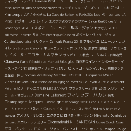
ディーヴ・ブテイユ
Aurélien Petit
ユン・ニル
ラ・ヴリーユ・エ・ル・パピヨン
C'est le
Miss Terre
10 ans de remerciement
サンテチエンヌ・デ・ズリエール村
Printemps 2017
Les Pénitentes
小松さん
La Cave de Belleville Paris20e
LA
イヴォ・フェレイラ
MISE
エスポアよろずやつツアー
Salon Rue89 des Vins
ルネ・ジャン
エスポア・ゴトーツアー
Vendanges 2020
セナさん
2018
millésime Lapierre
ガヌヴァ
Frédérique Cossard
ボジョレ・ヴィラージュ
la
ピエール・ラフ
Cuisine Japonaise
オリヴァー
Canicule France 2018
ブルグイユ
ォレ
Bistro Les Canons
キューヴェ・ティボ
シノン城
東京世田谷区・ナカモトさ
ドメーヌ・ニコラ・カルマラン
ん
サンピエール教会
ラ・タルバルド醸造元
Okinawa
Manuel
Glouglou
Paris République
自然派ワイン・インポーター・イ
ビストロ・モンマルトル
ーストライン社
試飲会フィリップ・パカレ
京橋ランチ
生産者一押し
Sommelière Kenny
Matthieu BOUCHET
T'inquiètes M'man!
Vincent de Roba Seria
Melon de Bourgogne
Mottox
Le Layon
Aurélie Geschickt
台湾
Mélanie
ピノ・ドゥニス品種
LES GAMAYS
ブラッスリーオザミ
メゾン・ピ
フィリップ・パカレ
Domaine Laforest
エール・オヴェルノ
有馬
Champagne Jacques Lassaigne
Vendange 2018 Léonis
Ｃａｔｈｅｒｉｎ
Olivier Cousin
ｅ Ｂｒｅｔｏｎ
ドメーヌ・ル・スカラベ
Bistro A boire et A
manger
アメリカ・オレゴン
ニクタロピ
ロペラ・デ・ヴァン
Miyamoto
Dominique
Okonomiyaki Kiji SANTEKAN
Belluard
パカレ・ファミリー
Cuveé Ouech Cousin
マス・ぺリセール
Pompon Rouge
ドメーヌ・ジャン・バティスト・セナ
赤ワイン