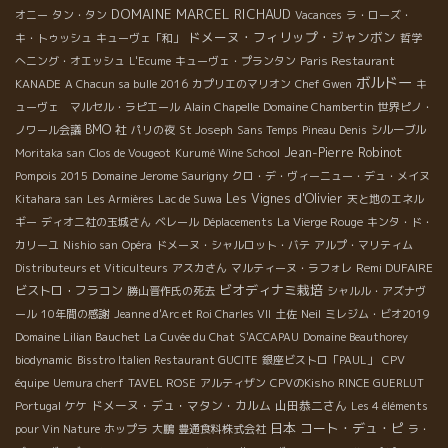
DOMAINE MARCEL RICHAUD
オニー
タン・タン
Vacances
ラ・ローズ・
ドメーヌ・フィリップ・ジャンボン
キ・トゥッシュ
キューヴェ「和」
哲学
へニング・オエッシュ
L'Ecume
キューヴェ・プランタン
Paris Restaurant
ボルドー
KANADE
A Chacun sa bulle 2016
カプリエのマリオン
Chef Gwen
キ
ューヴェ マルセル・ラピエール
Alain Chapelle
Domaine Chambertin
世界ピノ・
BMO 社
ノワール会議
パリの夜
St Joseph
Sans Temps
Pineau Denis
シルーブル
Jean-Pierre Robinot
Moritaka san
Clos de Vougeot
Kurumé Wine School
Pompois 2015
Domaine Jerome Saurigny
クロ・デ・ヴィーニュー・デュ・メイヌ
Les Vignes d'Olivier
Kitahara san
Les Armières
Lac de Suwa
天と地のエネル
ギー
ディオニ社の玉城さん
ベレール
Déplacements
La Vierge Rouge
キンタ・ド・
カリーユ
Nishio san
Opéra
ドメーヌ・シャルロット・バテ
アルプ・マリティム
Remi DUFAIRE
Distributeurs et Viticulteurs
アスカさん
マルティーヌ・ラフォレ
ビオディナミ栽培
ビストロ・フラコン
勝山晋作氏の死去
シャルル・アズナヴ
ール
10年間の感謝
Jeanne d'Arc et Roi Charles VII
土佐
Neil
ミレジム・ビオ2019
Domaine Lilian Bauchet
La Cuvée du Chat
S'ACCAPAU
Domaine Beauthorey
biodynamic
Bisstro Italien Restaurant GUCITE
銀座ビストロ「PAUL」
CPV
équipe
Uemura cherf
TAVEL ROSE
アルティザン
CPVのKisho
RINCE GUERLUT
ドメーヌ・デュ・マタン・カルム
山田恭二さん
Portugal
ケケ
Les 4 éléments
日本
コート・デュ・ピ
pour Vin Nature
ホップラ
大鵬
豊通食料株式会社
ラ・