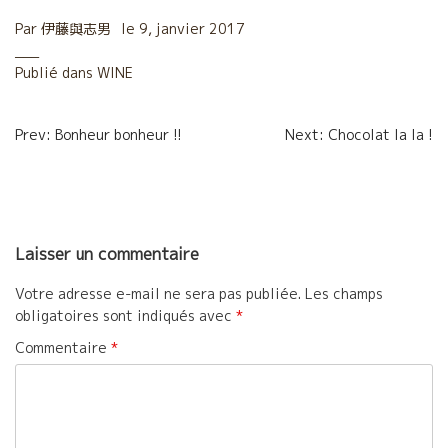
c
i
a
r
Par
伊藤與志男
le
9, janvier 2017
e
t
i
t
Publié dans
WINE
b
t
l
a
Navigation
o
e
g
Prev: Bonheur bonheur !!
Next: Chocolat la la !
de
o
r
e
l’article
k
r
Laisser un commentaire
Votre adresse e-mail ne sera pas publiée.
Les champs
obligatoires sont indiqués avec
*
Commentaire
*