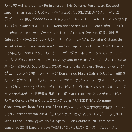
ル・ノワール
chardonnay
Fujimama san
Eric
Domaine Romaneaux-Destezet
マチュー・
Japon Hamamatsu
クリストフ・ペイリュス
パリの自然派ワインバー
ラピエール
Medoc
藤丸
Corse
チャリティー
Alsace Humbrebrecht
アレクサンド
ル・バン
Invalide
BEAUJOL'ART
Renaissance des AOC
Juliénas
炭焼・しのり・
中山夫妻
Chatelet
ラ・プティトゥ・キューヴェ・カイウティヌ
伊藤の誕生日
ル・モン・ド・マリー
Babass
シャポームロン
レイノ君
Domaine Château du
Rouet
Rémy Soulié Rosé
Valérie
Cuvée Sakurajima
Brasil
Hotel BOMA
Fronton
ル・クロ・デ・ジャール
ヨシキさん
CPVのアビタル
フェニックス
オビ・ワイ
ン・ケノビュル
Jean-Paul
ヴァカンス
Syivain Respaut
ディーヴ・ブテイユ
Seiya
ラン
バトン・板垣さん
Douro
ジュリアンヌ
Marie-lo de l'Anglore
Teradanonke
グロール
Domaine du Matin Calme
ジャンポール・ドーマン
メリメロ 宗像さ
Loïc
ん
ヴァン・ド・プリムー
vin rosé
2018年ボジョレ・ヌーヴォー・クリスト
フ・パカレ
Henning
ジャン・ピエール・ビスパリ
ヴィルフランシュ
ドメーヌ・ジ
ャン・モペルチュイ
世界遺産旧ボルドー街
Marie Lapierre
クリスチャン・ビネー
Domaine
ル
The Concorde Wine Club
ピエモンテ
Lune
FRANCE FINAL
Charlotte et Jean Baptiste Sénat
ボジョレワイン全体の大試飲会サロン
ラ・
デジレ
Terre de Volcan 2014
パリレストラン・奏で
マルク
エスポア・しんかわ
Jean-Michel Lasbouygues
タパス
Apéro
Julien Courtois
Izu
Petit Pierre
vendange 2018 Lapalu
bistro YASABURO
パリビストロ・ヌーヴェル・メリー
中