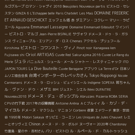
ルゴグループ
ロマン・シャプイ
2018 Beaujolais Nouveaux partis
ビストロ・セレ
DOMAINE FREDERIC
スタン
GINZA 6
L'Echappee belle
Paris Chatelet
Les Maù
ET ARNAUD GESCHICKT
エッフェル塔
ダミアン・コクレー
赤
マリー・ラピ
Emmanuel Lassaigne
エール
Aguyana
Domaine Emmanuel Giboulot
ワインバ
ビストロ・マルゴ
サヴォワ
ー
Jean-Pierre BISPALIE
ドメーヌ・ドゥ・ラ・ガラ
ンス
ヴィニョーブル・エリアン・ダ・ロス
Chenas
アクセル・プリュフール
ビストロ・コワンスト・ヴィノ
Kirishima
Pinot noir
Kanagawa ken
Oriol ARTIGAS
Sakurajima 2016
Fujisawa shi
Cuvée Red
Cuvee Le Rang du
ジュラ
シャトー・レスティニャック
Merle
バニュルス・シュール・メール
ITO
La Dive Bouteille
JAPON TOURS
Cuvée Baragane
アブリウ
La Terre d'Or
日本ソ
台湾インポーターのレベッカさん
Tokyo Roppongi
ムリエ協会会長
Nicole
岩ちゃん
Carmarans
ドメーヌ・ラ・ロッシュ・ビュイシエール
Indigene
SOPEXA
ル・ヴァン・ドゥ・メザミ
BIM
ジュスト・シエル
Rémi DUFAITRE
ドメーヌ・デュ・ポッシブル
Nouveau2018
Abruzzes
Pizzeria ROBA SERIA
ル・カゾ・デ・
CPVの竹下君
2017年の収穫情報
Antoine Aréna
ＡＣブルイイ
マイヨル
ドメーヌ・マクシム・マニョン
Corbiere
夜景
エドワード
東京・世田
谷
1998年
Midori Sakaya
オリビエ・コーエン
Les Uniques de Jules Chauvet
レミ
Chinon
ーとオリヴィエ
メーヌ・ド・ラ・ボルド
ヌーヴォー 2020年
Chardonay
ル・ルペール・ド・カルトゥッシュ
竹富島・星のや・吉村さん
パリ・ビストロ