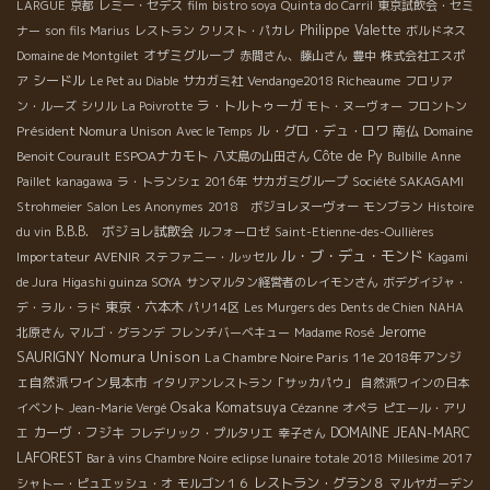
LARGUE
京都
レミー・セデス
film
bistro soya
Quinta do Carril
東京試飲会・セミ
Philippe Valette
ナー
son fils Marius
レストラン
クリスト・パカレ
ボルドネス
オザミグループ
Domaine de Montgilet
赤間さん、藤山さん
豊中
株式会社エスポ
シードル
ア
Le Pet au Diable
サカガミ社
Vendange2018 Richeaume
フロリア
ラ・トルトゥーガ
ン・ルーズ
シリル
La Poivrotte
モト・ヌーヴォー
フロントン
Président Nomura Unison
ル・グロ・デュ・ロワ
南仏
Avec le Temps
Domaine
ESPOAナカモト
Côte de Py
Benoit Courault
八丈島の山田さん
Bulbille
Anne
Paillet
kanagawa
ラ・トランシェ 2016年
サカガミグループ
Société SAKAGAMI
Strohmeier
Salon Les Anonymes
2018 ボジョレヌーヴォー
モンブラン
Histoire
B.B.B. ボジョレ試飲会
du vin
ルフォーロゼ
Saint-Etienne-des-Oullières
ル・ブ・デュ・モンド
Importateur AVENIR
ステファニー・ルッセル
Kagami
de Jura
Higashi guinza SOYA
サンマルタン経営者のレイモンさん
ボデグイジャ・
東京・六本木
デ・ラル・ラド
パリ14区
Les Murgers des Dents de Chien
NAHA
Jerome
北原さん
マルゴ・グランデ
フレンチバーベキュー
Madame Rosé
SAURIGNY
Nomura Unison
La Chambre Noire Paris 11e
2018年アンジ
ェ自然派ワイン見本市
イタリアンレストラン「サッカパウ」
自然派ワインの日本
Osaka Komatsuya
イベント
Jean-Marie Vergé
Cézanne
オペラ
ピエール・アリ
カーヴ・フジキ
DOMAINE JEAN-MARC
エ
フレデリック・プルタリエ
幸子さん
LAFOREST
Bar à vins Chambre Noire
eclipse lunaire totale 2018
Millesime 2017
レストラン・グラン８
シャトー・ピュエッシュ・オ
モルゴン１６
マルヤガーデン