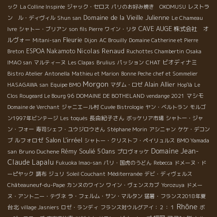
ック
La Colline Inspirée
ジャック・セロス
パリのお好み焼き OKOMUSU
レストラ
Domaine de la Vieille Julienne
ン ル・ディヴィル
Shun san
Le Chameau
CAVE AUGE
株式会社 オ
Ivre
シャトー・ブリアン
son fils Pierre
ワイン・リタ
Fleurie
ルヴォー
Mitani-san
Dijon
AC Brouilly
Domaine Catherine et Pierre
Nicolas Renaud
ESPOA Nakamoto
Breton
Ruchottes Chambertin
Osaka
CHAT
ビオディナミ
IMAO san
マルティーヌ
Les Clapas
Brulius
パッション
Bistro Atelier
Antonella
Mathieu et Marion
Bonne Peche
chef et Sommelier
Morgon
Alain Allier
HASAGAWA san
Equipe BMO
マダム・ロゼ
Hop'là
Le
マシモ
Clos Rougeard Le Bourg 96
DOMAINE DE BOTHELAND
vendange 2021
Domaine de Verchant
ジャニエール村
Cuvée Bistrologie
ヤン・ベルトラン
モルゴ
長由紀子さん
ン1997年ビンテージ
Les toqués
ボッケリア市場
シャトー・ジャ
ン・フォー
寿司シェフ・ユウジロウさん
Stéphane Morin
アシニャン
ケケ・デコン
Salon L'irréel
ルフォロゼ
ブ
シャトー・クリストフ・ペイリュルス
BMO Yamada
Domaine Jean-
Rémy Soulié 50ans
Bruno Duchene
san
プロヴォッケ
Claude Lapalu
Fukuoka Imao-san
パリ・国虎のうどん
Rebecca
ドメーヌ・ド
ーピヤック
調布
ジュリ
Soleil Couchant
Méditerranée
デビ・ディヴェルス
Châteauneuf-du-Pape
カンヌのワイン
ワイン・ヴェンスカブ
Yorozuya
ドメー
ヌ・アント二ー・テヴネ
ラ・フェルム・サン・マルタン
猛暑・フランス2018年夏
Rhône
台北
village Jasniers
ロゼ・ランディ
フランス対ウルグアイ：２：１
ボ