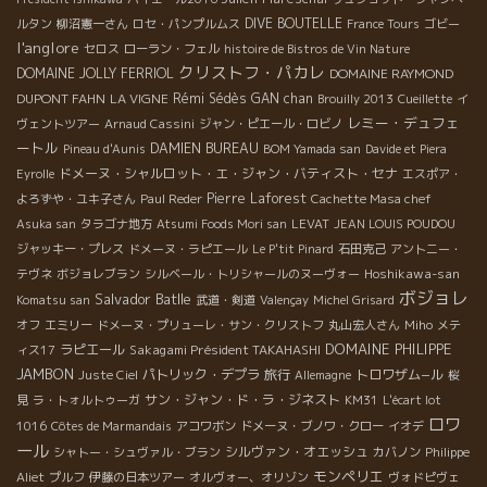
DIVE BOUTELLE
ルタン
柳沼憲一さん
ロセ・パンプルムス
France Tours
ゴビー
l'anglore
セロス
ローラン・フェル
histoire de Bistros de Vin Nature
クリストフ・パカレ
DOMAINE JOLLY FERRIOL
DOMAINE RAYMOND
DUPONT FAHN
LA VIGNE
Rémi Sédès
GAN chan
Brouilly 2013
Cueillette
イ
レミー・デュフェ
ヴェントツアー
Arnaud Cassini
ジャン・ピエール・ロビノ
ートル
DAMIEN BUREAU
Pineau d'Aunis
BOM Yamada san
Davide et Piera
ドメーヌ・シャルロット・エ・ジャン・バティスト・セナ
Eyrolle
エスポア・
Pierre Laforest
よろずや・ユキ子さん
Paul Reder
Cachette Masa chef
Asuka san
タラゴナ地方
Atsumi Foods Mori san
LEVAT
JEAN LOUIS POUDOU
ジャッキー・プレス
ドメーヌ・ラピエール
Le P'tit Pinard
石田克己
アントニー・
Hoshikawa-san
テヴネ
ボジョレブラン
シルベール・トリシャールのヌーヴォー
ボジョレ
Salvador Batlle
Komatsu san
武道・剣道
Valençay
Michel Grisard
オフ
エミリー
ドメーヌ・プリューレ・サン・クリストフ
丸山宏人さん
Miho
メテ
DOMAINE PHILIPPE
ラピエール
Sakagami Président TAKAHASHI
ィス17
JAMBON
パトリック・デプラ
旅行
トロワザム−ル
Juste Ciel
Allemagne
桜
サン・ジャン・ド・ラ・ジネスト
見
ラ・トォルトゥーガ
KM31
L'écart lot
ロワ
1016
Côtes de Marmandais
アコワボン
ドメーヌ・ブノワ・クロー
イオデ
ール
シルヴァン・オエッシュ
シャトー・シュヴァル・ブラン
カバノン
Philippe
モンペリエ
Aliet
プルフ
伊藤の日本ツアー
オルヴォー、オリゾン
ヴォドピヴェ