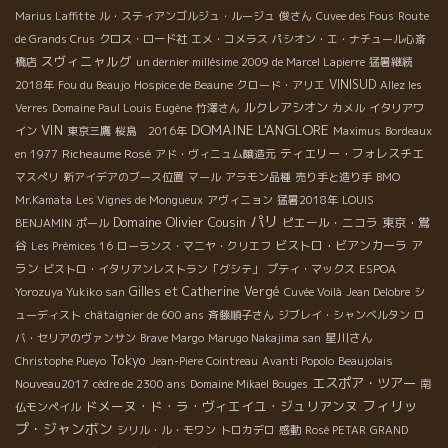
Marius Laffitte
ル・スティアンゴルジュ・ルージュ
俊さん
Cuvee des Fous
Route
de Grands Crus
クロス・ロード社
エメ・コメラス
パシオン・エ・ナチュール心斎
スヴィニャルグ
橋店
un dernier millésime 2009 de Marcel Lapierre
猛暑継続
VINISUD
2018年
Fou du Beaujo
Hospice de Beaune
クロード・アリエ
Allez les
ルクレアシオン
Verres
Domaine Paul Louis Eugène
竹澤さん
カメル
イタリアワ
DOMAINE L'ANGLORE
VIN
イン
東京三鷹
桜島 2016年
Maximus
Bordeaux
Richeaume Rosé
ティエリー・フォレスチエ
en 1977
アド・ヴィニュム醸造元
マスぺリ
新アイデアのブース位置
マール
アラモン品種
売り手と造り手
BMO
Mr.Kamata
Les Vignes de Mongueux
アヴィニョン
猛暑2018年
LOUIS
パリ
Domaine Olivier Cousin
ピエール・ニコラ
東京・鴬
BENJAMIN
ポール
谷
ビストロ・ビアンカーラ
ア
Les Prémices 16
ローランス・マニヤ・クリエフ
ラン
ビストロ・イタリアンレストラン「グシテ」
プティ・マックス
ESPOA
Gilles et Catherine Vergé
Yorozuya Yukiko san
Cuvée Voilà
Jean Delobre
シ
ューディスト
châtaignier de 600 ans
斉藤順子さん
ジブレイ・シャンベルタン
ロ
星川さん
バ・セリアのヴァンサン
Brave Margo
Marugo Nakajima san
Tokyo
Christophe Pueyo
Jean-Piere Cointreau
Avanti Popolo
Beaujolais
エスポア・ツアー
Nouveau2017
cèdre de 2300 ans
Domaine Mikael Bouges
南
フィリッ
ドメーヌ・ド・ラ・ヴィエイユ・ジュリアンヌ
仏モンペイル
プ・ジャンボン
シリル・ル・モワン
トロカデロ
感動
Rosé PETAR
GRAND