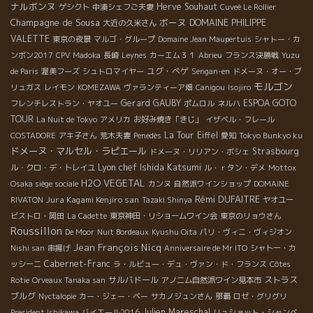
ナルボンヌ
Herve Souhaut
ゲシクト
中湊シェフご夫妻
Cuveé Le Rollier
Champagne de Sousa
ボーヌ
DOMAINE PHILIPPE
大近の久米さん
VALETTE
東京の夜景
マルゴ・グループ
Domaine Jean Maupertuis
シャトー・カ
ンボン2017
CPV Madoka
長崎
Leynes
カーエム３１
Abrieu
フランス決勝戦
Yuzu
ユグ・べゲ
de Paris
渥美フーズ
シュトロマイヤー
Sengan-en
ドメーヌ・オー・ブ
モルゴン
リュガス
レイモン
KOMEZAWA
ヴァランティーア畑
Canigou
Isojiro
Gerard GAUBY
ESPOA GOTO
フレンチレストラン・ヤオユー
ポムロル
ネルハ
TOUR
La Nuit de Tokyo
アメリカ
お好み焼き「きじ」
イザベル・フレール
La Tour Eiffel
COSTADORE
アキ子さん
荒木夫妻
Penedès
愛知
Tokyo Bunkyo ku
ドメーヌ・マルセル・ラピエール
Strasbourg
ドメーヌ・リリアン・ボシェ
Lyon chef Ishida Katsumi
ル・クロ・デ・トレイユ
ル・ｒタン・デメ
Mottox
H2O VEGETAL
Osaka siège sociale
カンヌ
自然派ワインショップ
DOMAINE
Rémi DUFAITRE
Jura Kagami Kenjiro san
RIVATON
Tazaki Shinya
ヤオユー
ビストロ・岡田
La Cadette
東京神田・リショームワイン会
東京のリョウさん
Roussillon
De Moor
Nuit Bordeaux
Kyushu Oita
パリ・ヴィニ・ヴィジオン
Jean François Nicq
Nishi san
串揚げ
Anniversaire de Mr ITO
シャトー・カ
Cabernet-Franc
ッシーニ
ラ・ルビュー・デュ・ヴァン・ド・フランス
Côtes
サルバドール
ストラス
Rotie
Orveaux Tanaka san
アノニム自然派ワイン見本市
ブルグ
Nyctalopie
カー・ジェー・ベー
サカノジュンさん
那覇
ロゼ・グリグリ
Julien Mareschal
President Ishikawa
バイエール2016
リュショット・シャンベ