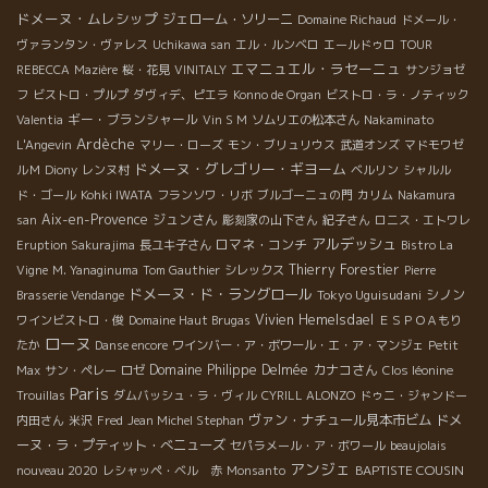
ドメーヌ・ムレシップ
ジェローム・ソリーニ
Domaine Richaud
ドメール・
ヴァランタン・ヴァレス
Uchikawa san
エル・ルンベロ
エールドゥロ
TOUR
エマニュエル・ラセーニュ
REBECCA
Mazière
桜・花見
VINITALY
サンジョゼ
フ
ビストロ・プルプ
ダヴィデ、ピエラ
Konno de Organ
ビストロ・ラ・ノティック
ギー・ブランシャール
Valentia
Vin S M
ソムリエの松本さん
Nakaminato
Ardèche
L'Angevin
マリー・ローズ
モン・ブリュリウス
武道オンズ
マドモワゼ
ドメーヌ・グレゴリー・ギヨーム
ルＭ
Diony
レンヌ村
ベルリン
シャルル
ド・ゴール
Kohki IWATA
フランソワ・リボ
ブルゴーニュの門
カリム
Nakamura
Aix-en-Provence
ジュンさん
san
彫刻家の山下さん
紀子さん
ロニス・エトワレ
アルデッシュ
ロマネ・コンチ
Eruption Sakurajima
長ユキ子さん
Bistro La
Thierry Forestier
Vigne
M. Yanaginuma
Tom Gauthier
シレックス
Pierre
ドメーヌ・ド・ラングロール
Tokyo Uguisudani
シノン
Brasserie Vendange
Vivien Hemelsdael
ワインビストロ・俊
Domaine Haut Brugas
ＥＳＰＯＡもり
ローヌ
たか
Danse encore
ワインバー・ア・ボワール・エ・ア・マンジェ
Petit
Domaine Philippe Delmée
カナコさん
Max
サン・ペレー
ロゼ
Clos léonine
Paris
Trouillas
ダムバッシュ・ラ・ヴィル
CYRILL ALONZO
ドゥニ・ジャンドー
ヴァン・ナチュール見本市ビム
ドメ
内田さん
米沢
Fred
Jean Michel Stephan
ーヌ・ラ・プティット・べニューズ
セパラメール・ア・ボワール
beaujolais
アンジェ
BAPTISTE COUSIN
nouveau 2020
レシャッペ・ベル 赤
Monsanto