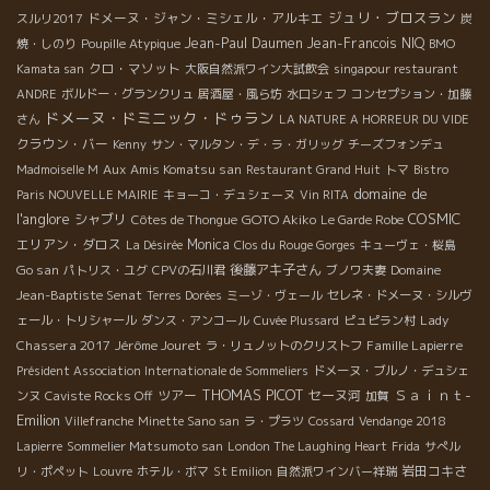
ジュリ・ブロスラン
ドメーヌ・ジャン・ミシェル・アルキエ
スルリ2017
炭
Jean-Paul Daumen
Jean-Francois NIQ
焼・しのり
Poupille Atypique
BMO
クロ・マソット
Kamata san
大阪自然派ワイン大試飲会
singapour restaurant
ANDRE
ボルドー・グランクリュ
居酒屋・風ら坊
水口シェフ
コンセプション・加藤
ドメーヌ・ドミニック・ドゥラン
さん
LA NATURE A HORREUR DU VIDE
クラウン・バー
Kenny
サン・マルタン・デ・ラ・ガリッグ
チーズフォンデュ
Aux Amis Komatsu san
Madmoiselle M
Restaurant Grand Huit
トマ
Bistro
domaine de
Paris NOUVELLE MAIRIE
キョーコ・デュシェーヌ
Vin RITA
l'anglore
COSMIC
シャブリ
GOTO Akiko
Côtes de Thongue
Le Garde Robe
エリアン・ダロス
Monica
La Désirée
Clos du Rouge Gorges
キューヴェ・桜島
Go san
後藤アキ子さん
Domaine
パトリス・ユグ
CPVの石川君
ブノワ夫妻
Jean-Baptiste Senat
Terres Dorées
ミーゾ・ヴェール
セレネ・ドメーヌ・シルヴ
Lady
ェール・トリシャール
ダンス・アンコール
Cuvée Plussard
ピュピラン村
Chassera 2017
Jérôme Jouret
Famille Lapierre
ラ・リュノットのクリストフ
Président Association Internationale de Sommeliers
ドメーヌ・ブルノ・デュシェ
THOMAS PICOT
Ｓａｉｎｔ-
ツアー
セーヌ河
ンヌ
Caviste Rocks Off
加賀
Emilion
Villefranche
Minette Sano san
ラ・プラツ
Cossard
Vendange 2018
Lapierre
Sommelier Matsumoto san
London The Laughing Heart
Frida
サぺル
岩田コキさ
リ・ポペット
Louvre
ホテル・ボマ
St Emilion
自然派ワインバー祥瑞