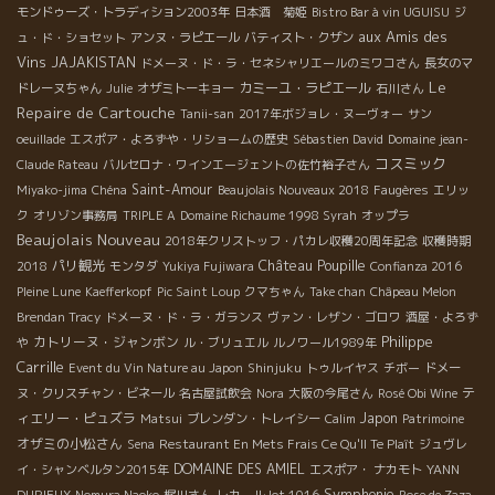
モンドゥーズ・トラディション2003年
日本酒 菊姫
Bistro Bar à vin UGUISU
ジ
aux Amis des
ュ・ド・ショセット
アンヌ・ラピエール
バティスト・クザン
Vins
JAJAKISTAN
ドメーヌ・ド・ラ・セネシャリエールのミワコさん
長女のマ
Le
カミーユ・ラピエール
ドレーヌちゃん
Julie
オザミトーキョー
石川さん
Repaire de Cartouche
Tanii-san
2017年ボジョレ・ヌーヴォー
サン
oeuillade
エスポア・よろずや・リショームの歴史
Sébastien David
Domaine jean-
コスミック
Claude Rateau
バルセロナ・ワインエージェントの佐竹裕子さん
Saint-Amour
Miyako-jima
Chéna
Beaujolais Nouveaux 2018
Faugères
エリッ
ク
オリゾン事務局
TRIPLE A
Domaine Richaume 1998 Syrah
オップラ
Beaujolais Nouveau
2018年クリストッフ・パカレ収穫20周年記念
収穫時期
Château Poupille
パリ観光
2018
モンタダ
Yukiya Fujiwara
Confianza 2016
Pleine Lune
Kaefferkopf
Pic Saint Loup
クマちゃん
Take chan
Châpeau Melon
Brendan Tracy
ドメーヌ・ド・ラ・ガランス
ヴァン・レザン・ゴロワ
酒屋・よろず
Philippe
カトリーヌ・ジャンボン
や
ル・ブリュエル
ルノワール1989年
Carrille
Event du Vin Nature au Japon
Shinjuku
トゥルイヤス
チボー
ドメー
テ
ヌ・クリスチャン・ビネール
名古屋試飲会
Nora
大阪の今尾さん
Rosé Obi Wine
ィエリー・ピュズラ
Japon
Matsui
ブレンダン・トレイシー
Calim
Patrimoine
オザミの小松さん
Sena
Restaurant En Mets Frais Ce Qu'Il Te Plaît
ジュヴレ
DOMAINE DES AMIEL
イ・シャンベルタン2015年
エスポア・ ナカモト
YANN
Symphonie
DURIEUX
Nomura Naoko
梶川さん
レカール lot 1016
Rose de Zaza