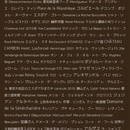
吉
Oenoconnexion Kisho
愛知県渥美フーズ
Montgueux
ドメーヌ・アンドレ・
コルビエール
Place de la République
デコンブ・ボジ
エ・ミレイユ・ティソ
ョレ・ヌーヴォー
エスポア・ゴトー
Domaine La Roche Buissière
シャン・リ
René Mosse
ーブル
ビストロ・オザミ
2021
輪飲学園
マルセル最後の年ワイン
Le
Chameua Ivre
2018年
Yve Camdebord
セドリック・ガロ
La Begou
レストラン・フ
Alain
ェルナンデーズ
ブラインドテースティング
ピック・サン・ルー
ラ・プラッツ
CHÂTEAU
Rosé Métisse
エルヴェ・スオ
Restaurant KITANOSE
ジョージア国
CAMBON
Louforosé
MARC
Hermitage 2001
タヴェル・ヴァンタージュ15
29e
Hughes
Vendange de Dominique Derain
オン・メ・フェ・ス・キル・トゥ・プレ
ボジョレー
Beguet
アド・ヴィヌム
オクセロワ・ナチュール2016
ドメーヌ・ジ
マラガ
サントヴィクトワー
ェローム・ジュレ
Tours de Groupe STC
Mori-san
Rémy Soulié
アレキサンドル・バン
ル山
L'irréel
クロ・レオニン
サロン・
サン・ジャン
プロムナード・デ・ザングレ
ロワ−ル
オーストリア
レ・ザルミエー
Lyon
ル
東京大田区のエスポアかまたや
canicule 2018
勝山さん
Tokyo Nakano
銀
ジュリ
座三越新館
Vodopivec
Gamay
メリル・エ・ジェラルディンヌ・クロワジエ
Domaine
アン・アルタベール
上田あゆみさん
作家・リンさん
マリー修道僧
de la Sénèchalière
オレリアン・プチ
キューヴェ・ブー
サロン・レザノニム
Bistro Paul Bert Dégustation
Matsuo chef
Meryl et Géraldine Croizier
加藤さん
Beaujplais
ドメーヌ・デ・メゾン・ブリュレ
コート・ド・フール
世界ビ
Loire
アルザス
オ栽培醸造家
シェフ鈴木洋治
ボジョレーォー
ラ・シャンブ