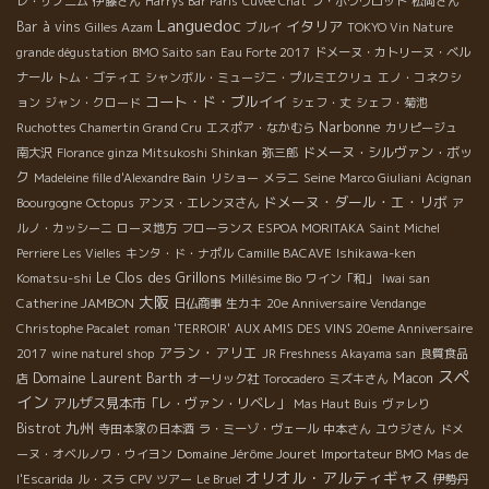
レ・ザノ二ム
伊藤さん
Harrys Bar Paris
Cuvée Chat
ラ・ポワヴロット
松岡さん
Languedoc
イタリア
Bar à vins
Gilles Azam
ブルイ
TOKYO Vin Nature
grande dégustation
BMO Saito san
Eau Forte 2017
ドメーヌ・カトリーヌ・ベル
ナール
トム・ゴティエ
シャンボル・ミュージニ・プルミエクリュ
エノ・コネクシ
コート・ド・ブルイイ
ョン
ジャン・クロード
シェフ・丈
シェフ・菊池
Narbonne
Ruchottes Chamertin Grand Cru
エスポア・なかむら
カリピージュ
ドメーヌ・シルヴァン・ボッ
南大沢
Florance
ginza Mitsukoshi Shinkan
弥三郎
ク
Seine
Madeleine fille d'Alexandre Bain
リショー
メラニ
Marco Giuliani
Acignan
ドメーヌ・ダール・エ・リボ
Boourgogne
Octopus
アンヌ・エレンヌさん
ア
ルノ・カッシーニ
ローヌ地方
フローランス
ESPOA MORITAKA
Saint Michel
Perriere Les Vielles
キンタ・ド・ナポル
Camille BACAVE
Ishikawa-ken
Le Clos des Grillons
Komatsu-shi
Millésime Bio
ワイン「和」
Iwai san
大阪
Catherine JAMBON
日仏商事
生カキ
20e Anniversaire Vendange
Christophe Pacalet
roman 'TERROIR'
AUX AMIS DES VINS 20eme Anniversaire
アラン・アリエ
2017
wine naturel shop
JR Freshness Akayama san
良質食品
スペ
Domaine Laurent Barth
Macon
店
オーリック社
Torocadero
ミズキさん
イン
アルザス見本市「レ・ヴァン・リベレ」
Mas Haut Buis
ヴァレり
九州
Bistrot
寺田本家の日本酒
ラ・ミーゾ・ヴェール
中本さん
ユウジさん
ドメ
Domaine Jérôme Jouret
ーヌ・オベルノワ・ウイヨン
Importateur BMO
Mas de
オリオル・アルティギャス
l'Escarida
ル・スラ
CPV ツアー
Le Bruel
伊勢丹