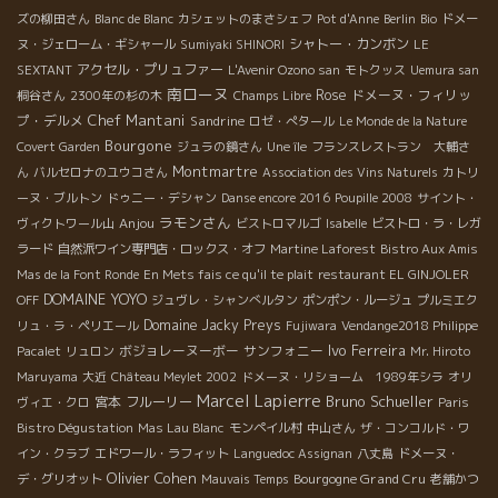
ズの柳田さん
Blanc de Blanc
カシェットのまさシェフ
Pot d'Anne
Berlin
Bio
ドメー
シャトー・カンボン
ヌ・ジェローム・ギシャール
Sumiyaki SHINORI
LE
アクセル・プリュファー
SEXTANT
L'Avenir Ozono san
モトクッス
Uemura san
南ローヌ
Rose
ドメーヌ・フィリッ
桐谷さん
2300年の杉の木
Champs Libre
Chef Mantani
プ・デルメ
Sandrine
ロゼ・ぺタール
Le Monde de la Nature
Bourgone
Covert Garden
ジュラの鏡さん
Une île
フランスレストラン 大輔さ
Montmartre
ん
バルセロナのユウコさん
Association des Vins Naturels
カトリ
ーヌ・ブルトン
ドゥニー・デシャン
Danse encore 2016
Poupille 2008
サイント・
ラモンさん
Anjou
ヴィクトワール山
ビストロマルゴ
Isabelle
ビストロ・ラ・レガ
ラード
自然派ワイン専門店・ロックス・オフ
Martine Laforest
Bistro Aux Amis
Mas de la Font Ronde
En Mets fais ce qu'il te plait
restaurant EL GINJOLER
DOMAINE YOYO
OFF
ジュヴレ・シャンべルタン
ポンポン・ルージュ
プルミエク
Domaine Jacky Preys
リュ・ラ・ペリエール
Fujiwara
Vendange2018 Philippe
Ivo Ferreira
ボジョレーヌーボー
サンフォニー
Pacalet
リュロン
Mr. Hiroto
Maruyama
大近
Château Meylet 2002
ドメーヌ・リショーム 1989年シラ
オリ
Marcel Lapierre
Bruno Schueller
宮本
フルーリー
ヴィエ・クロ
Paris
Bistro Dégustation
Mas Lau Blanc
モンペイル村
中山さん
ザ・コンコルド・ワ
イン・クラブ
エドワール・ラフィット
Languedoc Assignan
八丈島
ドメーヌ・
Olivier Cohen
Bourgogne Grand Cru
デ・グリオット
Mauvais Temps
老舗かつ