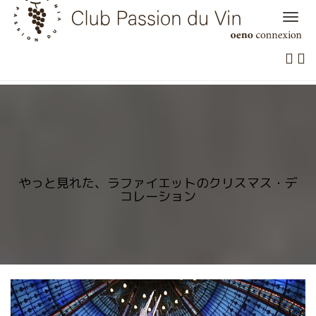
Skip
to
content
やっと見れた、ラファイエットのクリスマス・デ
コレーション