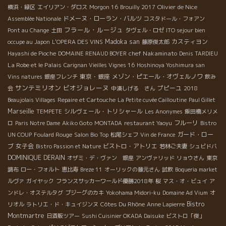
Olivier de Nice
横浜・緑区
エイリアン・ダロス
Morgon 16
Brouilly 2017
ドメーヌ・ローラン・バルツ
Assemblée Nationale
コスタドール・フォアン
フラール・ルージュ
Pont au Change
土田
タヴェル・ロゼ
ITO sejour bien
Madoka san
カスティヨン
occupe au Japon
L'OPERA DES VINS
藤原俊太郎
chef Nakaminato
Hayashi de Pioche
DOMAINE RENAUD BOYER
Denis TARDIEU
La Robe et le Palais
Carignan Vieilles Vignes 16
Hoshinoya Yoshimura san
東京・銀座
メゾン・ピエール・オヴェルノワ
Vins natures
銀座フレンチ
飲み
サンテミリオン
ビオジョレーヌ
プピーユ
会
中湊しげる さん
2018
Beaujolais Villages
Repaire et Cartouche
La Petite cuvée Cailloutine
Paul Gillet
Marseille
シルヴェール・トリシャール
TEMPETE
Les Anonymes
飯田橋メリメ
フルーリ
ロ
Paris Notre Dame
Akiko Goto
MONTADA
restaurant Yaoyu
Bistro
ガード・ロー
UN COUP
Foulard Rouge
Salon Bio Top
松尾シェフ
Vin de France
ブ
女子会
ビストロ・アトリエ
Bistro Passion et Nature
若林ご夫妻
シュビドバ
DOMINIQUE DERAIN
オザミ・デ・ヴァン 銀座
アンヴァリッド
リョウさん
東京
調布
ロー・フォルト
恵比寿
Breze 11
オーリックの藤元さん
試飲
Boqueria market
ルヴァ
ガイヤック
フランスサッカーワールド優勝2018年
桜
マス・オ・ビュイ
ア
ンドレ・オステルタグ
ブジーグのカキ
Yokohama Midori-ku
Domaine Ad Vium
オ
Côtes Du Rhône
Bistro
リオル
ラトリエ・ド・キュイジンヌ
Anne Lapierre
Montmartre
日酒販ツアー
Sushi Cuisinier OKADA Daisuke
ビストロ「俊」