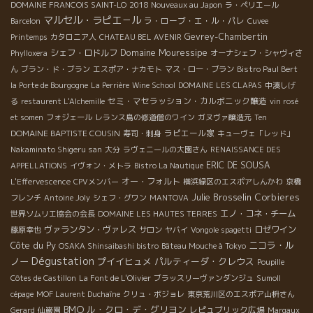
DOMAINE FRANCOIS SAINT-LO
2018 Nouveaux au Japon
ラ・ペリエール
マルセル・ラピエ－ル
ラ・ローブ・エ・ル・パレ
Barcelon
Cuvee
Gevrey-Chambertin
Printemps
カタロニア人
CHATEAU BEL AVENIR
Domaine Mouressipe
シェフ・ロドルフ
Phylloxera
オーナシェフ・シャヴィさ
ん
ブラン・ド・ブラン
エスポア・ナカモト
マス・ロー・ブラン
Bistro Paul Bert
la Porte de Bourgogne
La Perrière
Wine School
DOMAINE LES CLAPAS
中湊しげ
セミ・マセラッション・カルボニック醸造
る
restaurent L'Alchemille
vin rosé
et somen
フォジェール
レランス島の修道僧のワイン
ガヌヴァ醸造元
Ten
DOMAINE BAPTISTE COUSIN
ラピエール家
寿司・刺身
キューヴェ「レッド」
Nakaminato Shigeru san
大分
ラヴェニールの大園さん
RENAISSANCE DES
ERIC DE SOUSA
APPELLATIONS
イヴォン・メトラ
Bistro La Nautique
オー・フォルト
L'Effervescence
CPVメンバー
横浜緑区のエスポアしんかわ
京橋
Julie Brosselin
Corbieres
フレンチ
Antoine Joly
シェフ・グワン
MANTOVA
エノ・コネ・チーム
世界ソムリエ協会の会長
DOMAINE LES HAUTES TERRES
ヴァランタン・ヴァレス
ロゼワイン
藤原幸也
サロン
ヤバイ
Vongole spagetti
Côte du Py
ニコラ・ル
OSAKA Shinsaibashi bistro
Bâteau Mouche à Tokyo
Dégustation
ノー
プイイヒュメ
パルティーダ・クレウス
Poupille
Côtes de Castillon
La Font de L'Olivier
ブラッスリーヴァンダンジュ
Sumoll
cépage
MOF Laurent Duchaîne
クリュ・ボジョレ
東京荒川区のエスポア山枡さん
BMO
ル・クロ・デ・グリヨン
レピュブリック広場
Gerard
仙巌園
Margaux