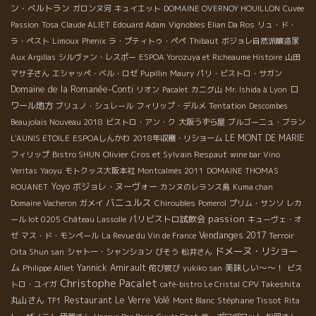
ン・ベルトラン
ガロンヌ河
キュイエット
DOMAINE OVERNOY HOUILLON
Cuvée
Passion
Tosa
Claude ALIET
Edouard Adam
Vignobles Elian Da Ros
リュ・ド・
ラ・ペスト
Limoux
Phenix
ラ・プティトゥ・ペペ
Thibaut
ボジョレ自然派醸造家
Aux Argillas
シルヴァン・レスポー
ESPOA Yorozuya et Richeaume Histoire
山田
マサ子さん
エシャッペ・ベル・ロゼ
Pupillin
Maury
パリ・ビストロ・サガン
Domaine de la Romanée-Conti
ロ
リオン
Pacalet
カニグ山
Mr. Ishida à Lyon
ワール地方
ブリュノ・シュレール
フィリップ・デルメ
Tentation
Descombes
Beaujolais Nouveau 2018
ビストロ・アン・ク
大阪うずら屋
ブルゴーニュ・ブラン
LE MONT DE MARIE
L'AUNIS ETOILE
ESPOAしんかわ
2018年収穫・リショーム
Olivier Cros et Sylvain Respaut
フィリップ
Bistro SHUN
wine bar Vino
Veritas
Yaoyu
モトクッス大阪本社
Montcalmès 2011
DOMAINE THOMAS
Yoyo
ボジョレ・ヌーヴォー
ROUANET
カンヌのレランス島
Kuma chan
バニュルス
Domaine Vacheron
ガメイ
Chiroubles
Pomerol
プリム・サンソ
レカ
passion
パリビストロ試飲会
ール lot 0205
Château Lassolle
キューヴェ・オ
Vendanges 2017
ゼ
マス・ド・モンペール
La Revue du Vin de France
Terroir
ドメーヌ・リショー
Oita Shun san
シャトー・シャンション
びそう
松井さん
ム
Yannick Amirault
美味しい～～！
Philippe Alliet
侘び寂び
yukiko san
ビス
Christophe Pacalet
CPV Takeshita
トロ・ユイガ
café-bistro Le Cristal
丸山さん
Restaurant Le Verre Volé
Stéphane Tissot
TF1
Mont Blanc
Rita