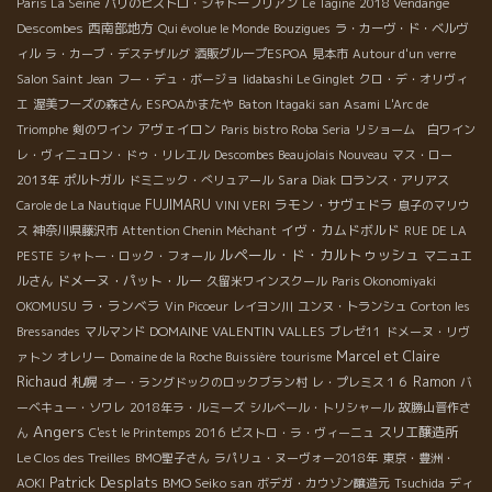
Paris La Seine
パリのビストロ・シャトーブリアン
Le Tagine
2018 Vendange
西南部地方
Descombes
Qui évolue le Monde
Bouzigues
ラ・カーヴ・ド・ベルヴ
ィル
ラ・カーブ・デステザルグ
酒販グループESPOA
見本市
Autour d'un verre
Salon Saint Jean
フー・デュ・ボージョ
Iidabashi Le Ginglet
クロ・デ・オリヴィ
エ
渥美フーズの森さん
ESPOAかまたや
Baton Itagaki san
Asami
L'Arc de
アヴェイロン
Triomphe
剣のワイン
Paris bistro Roba Seria
リショーム 白ワイン
レ・ヴィニュロン・ドゥ・リレエル
Descombes Beaujolais Nouveau
マス・ロー
Sara
2013年
ポルトガル
ドミニック・べリュアール
Diak
ロランス・アリアス
FUJIMARU
ラモン・サヴェドラ
Carole de La Nautique
VINI VERI
息子のマリウ
イヴ・カムドボルド
ス
神奈川県藤沢市
Attention Chenin Méchant
RUE DE LA
ルペール・ド・カルトゥッシュ
PESTE
シャトー・ロック・フォール
マニュエ
ドメーヌ・パット・ルー
ルさん
久留米ワインスクール
Paris Okonomiyaki
ラ・ランベラ
OKOMUSU
Vin Picoeur
レイヨン川
ユンヌ・トランシュ
Corton les
DOMAINE VALENTIN VALLES
Bressandes
マルマンド
ブレゼ11
ドメーヌ・リヴ
Marcel et Claire
ァトン
オレリー
Domaine de la Roche Buissière
tourisme
Richaud
札幌
Ramon
オー・ラングドックのロックブラン村
レ・プレミス１６
バ
ーベキュー・ソワレ
2018年ラ・ルミーズ
シルベール・トリシャール
故勝山晋作さ
Angers
スリエ醸造所
ん
C'est le Printemps 2016
ビストロ・ラ・ヴィーニュ
Le Clos des Treilles
BMO聖子さん
ラパリュ・ヌーヴォー2018年
東京・豊洲・
Patrick Desplats
BMO Seiko san
AOKI
ボデガ・カウゾン醸造元
Tsuchida
ディ