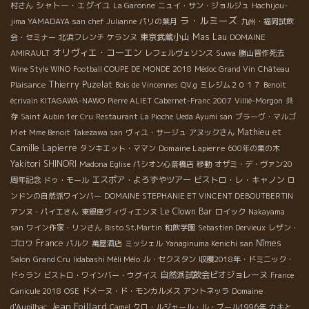
シャトー・エグイユ
村さん
La Garonne
ニュイ・サン・ジョルジュ
Hachijou-
ラ・ルミーズ
jima YAMADAYA san
chef Julianne
パリの葉月
九州・福岡試飲
東京武蔵小山
Mas Lau
会・セミナー
北浜フレンチ
ケランヌ
DOMAINE
オリヴィエ・コーエン
AMIRAULT
レフェルヴェソンス
Suwa
勝山晋作死去
Wine Style WINO
Football COUPE DE MONDE 2018
Médoc Grand Vin
Château
Thierry Puzelat
Plaisance
Bois de Vincennes
QV.g
ミレジム２０１７
Benoit
écrivain KITAGAWA-NAWO
Pierre ALIET
Cabernet-Franc 2007
Villié-Morgon
共
存
Saint Aubin 1er Cru
Restaurant La Pioche
Ueda Ayumi san
ブラーヴ・マルゴ
Mathieu et
M et Mme Benoit
Takezawa san
ヴィユ・サージュ
アヌックさん
Camille Lapierre
Domaine Lapierre
タンキエット・ママン
600年の栗の木
Yakitori SHINORI
Madona Eglise
パシオン心斎橋店
移動
オザミ・デ・ヴァン20
エスポア・よろずやツアー
ビストロ・レ・キャノン
周年記念
ドゥ・モール
ロ
ンドンの自然派ワインバー
DOMAINE STEPHANIE ET VINCENT DEBOUTBERTIN
Le Clown Bar
アンヌ・パイエさん
東銀座ヴィヴィエンヌ
ロイック
Nakayama
san
ワイン作家・リンさん
Bisto St.Martin
和飲学園
Sebastien Dervieux
レザン・
France
Nîmes
ゴロワ
パルク
萬屋酒店
ミッシェル
Yanaginuma Kenichi san
Salon
Grand Cru
Iidabashi Méli Mélo
ル・セクスタン
収穫2018年・ドミニック・
自然派試飲会ビオジョレーヌ
ドゥラン
ビストロ・ワインバー・ウグイス
France
Canicule 2018
OSE
ドメーヌ・ド・モンカルメス
アントネッラ
Domaine
Jean Foillard
d'Aupilhac
Camel
クロ・ルジャール・ル・ブール1996年
カキと