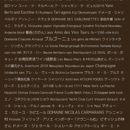
Yann
白ワイン
コート・ド・マルペール
ア・シャッカン・サ・ビュル2016
Bertrand
Eastline
Tarragona
El Rumbero
Kiji Okonomiyaki
ドメーヌ・シャン
ベルタン
アントニー・テヴェネ
DOMAINE DES SABLONNETTES
坂田夫妻
Sete
ド
ゥニ・タルデュ
Shizuoka Japon
Vignoble Energique
Sylvère Trichard Nouveau
葡呑(ぶのん)
aux Amis des Vins Tours
Ardeche Nord
ルーツ66
ville Asti
ブルゴーニュ
Domaine Chaume Arnaud
Les gens de Métiers
ワインライタ
ー・リンさん
グランクリュ
Le Soula
Margo groupe
Bistronomie
Yamada Kyouji
san
vin WA
タパス・バー
Baune Kentaro-san
Restaurant LE DIVIL
ポール・ボ
台湾自然派ワイン試飲会
キューズ
Les Beaux Macs
ＢＭОの山田さん
オーリック
Champagne
スの藤元さん
Aventure
2018 Beaujolais Nouveaux au Japon
Ishibashi san
アレ・レ・ヴェール
Bistro Le Sancerre
プラス・ド・ラ・ブルス
オ
ーリック濱田社長
ウイヤード
シャリバリ
Aichi ken ATSUMI FOODS
ゲーシクト
ク
New York
ローズ・エルミタージュ 2016年
レカール lot 1117
La Pioche
Hayashi Shinya
Encore Canicule France
Cuvée Bedit Vilou
L'Echappee belle rosé
エノ・コネクションのキショウ
Restaurant Yacht Club
Cyril
Vincent Girault
ドメ
マチュー・
ーヌ・ショーム・アルノ
pensee
ラ・キューヴェ・ドゥ・シャ
Paul
DOMAINE NICOLAS CARMARANS
エ・カミーユ・ラピエール
アシニャン
村
フィリップ・アリエ
ピオッシュの林
Provoke
インポーター「アヴニール社」
ドメーヌ・ジェラール・シュレール
さん
アセンブラージュ
ギー・エ・ト