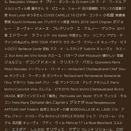
ん
Beaujolais Villages
オ・プティ・ボンヌール
Ecrivain LIN
ク・ド・フードル
ア
メルシュヴィル畑
藤木さん
ラ・ピエール・ショード
石川亜樹則
フランスの猛暑37
小松屋
度
Rosé Lundi
ゆう子さん
CUVEE CAMILLE 16
ロマネ・コンティ
無農薬
ボジョ
野菜
Kouchi Ishikawa san
パリのワイン食堂
PARIS 2019
Saint Chignan
レー ・ヌーヴォー
ドメーヌ・フレデリック・エ・アルノー・ゲシクト
2017
エドワード・ラフィット
愛
Vin italien
今尾さん
サン・シニアン
アザミ・デ・
ヴァンの丸山さん
BMO TOUR
ぺネデス
サラ
カーヴ・マドレーヌ
キューヴェ・ビス
トロロジ
Barbecue Soirée
浜松
マス・ド・レスカリダ
Sudiste
キューヴェ・カミー
ユ
Aux Amis des Vins Ginza
カミーユ・バカーブ
chef Mizukuchi
懐かしい
宮崎
ドメーヌ・クリストフ・パカレ
ジョルジュ・デコンブ
Quinonero Pierre
Chef Shu-
Moto-Nouveau
シークレット・パーティー
restaurent Chateaubriand
zo
オリヴィエ・クーザン
月
タンペット
Restautrant Fernandaise
Domaine de
Paris
l'Ecu
マタハリ
Toda chef
パリ・一区
アントワンヌ・アレナ
マキシムス
bistro Coinstot Vino
ミレジム・ビオ2018
Paris bistro Chateaubriand
Bistro
OKADA
東京ワインビストロ「葡呑」
Matsuoka san
Xavier
グシテ
ヴィリエ・モル
グラナダ
Domaine des Capriers
ゴン
Frère Marie
Rosé Pamplemousse
ARTISAN
chef Frederic
自然エネルギーの畑
BODEGUILLA DE AL LADO
ジル・ア
ザム
ジャン・ドゥローブル
Bistro LE CERCLE ROUGE
シェフ・ジェローム・ジェ
グル
名古屋
キューヴェ・ブディ・ヴィル
Metisse 17
La Noue Blanchard
コルト
オリヴィエ・クザン
エスポア・ しんかわ
リショーム ロゼ
ン・
フレンチ