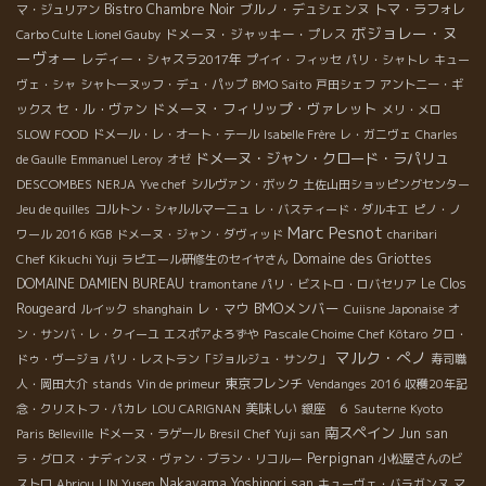
Bistro Chambre Noir
ブルノ・デュシェンヌ
トマ・ラフォレ
マ・ジュリアン
ボジョレー・ヌ
ドメーヌ・ジャッキー・プレス
Carbo Culte
Lionel Gauby
ーヴォー
レディー・シャスラ2017年
プイイ・フィッセ
パリ・シャトレ
キュー
ヴェ・シャ
シャトーヌッフ・デュ・パップ
BMO Saito
戸田シェフ
アントニー・ギ
ドメーヌ・フィリップ・ヴァレット
セ・ル・ヴァン
ックス
メリ・メロ
SLOW FOOD
ドメール・レ・オート・テール
Isabelle Frère
レ・ガニヴェ
Charles
ドメーヌ・ジャン・クロード・ラパリュ
de Gaulle
Emmanuel Leroy
オゼ
DESCOMBES
NERJA
Yve chef
シルヴァン・ボック
土佐山田ショッピングセンター
Jeu de quilles
コルトン・シャルルマーニュ
レ・バスティード・ダルキエ
ピノ・ノ
Marc Pesnot
ワール 2016
KGB
ドメーヌ・ジャン・ダヴィッド
charibari
Domaine des Griottes
Chef Kikuchi Yuji
ラピエール研修生のセイヤさん
DOMAINE DAMIEN BUREAU
Le Clos
tramontane
パリ・ビストロ・ロバセリア
BMOメンバー
Rougeard
レ・マウ
ルイック
shanghain
Cuiisne Japonaise
オ
ン・サンバ・レ・クイーユ
エスポアよろずや
Pascale Choime
Chef Kôtaro
クロ・
マルク・ぺノ
ドゥ・ヴージョ
パリ・レストラン「ジョルジュ・サンク」
寿司職
東京フレンチ
人・岡田大介
stands
Vin de primeur
Vendanges 2016
収穫20年記
美味しい
念・クリストフ・パカレ
LOU CARIGNAN
銀座 ６
Sauterne
Kyoto
南スペイン
Jun san
Paris Belleville
ドメーヌ・ラゲール
Bresil
Chef Yuji san
Perpignan
ラ・グロス・ナディンヌ・ヴァン・ブラン・リコルー
小松屋さんのビ
Nakayama Yoshinori san
ストロ
Abriou
LIN Yusen
キューヴェ・バラガンヌ
マ