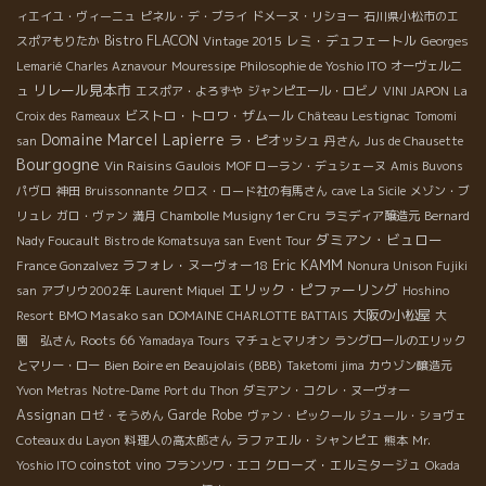
ィエイユ・ヴィーニュ
ピネル・デ・ブライ
ドメーヌ・リショー
石川県小松市のエ
Bistro FLACON
レミ・デュフェートル
スポアもりたか
Vintage 2015
Georges
Lemarié
Charles Aznavour
Mouressipe
Philosophie de Yoshio ITO
オーヴェルニ
リレール見本市
ュ
エスポア・よろずや
ジャンピエール・ロビノ
VINI JAPON
La
ビストロ・トロワ・ザムール
Croix des Rameaux
Château Lestignac
Tomomi
Domaine Marcel Lapierre
ラ・ピオッシュ
san
丹さん
Jus de Chausette
Bourgogne
Vin Raisins Gaulois
MOF ローラン・デュシェーヌ
Amis Buvons
パヴロ
神田
Bruissonnante
クロス・ロード社の有馬さん
cave
La Sicile
メゾン・ブ
リュレ
ガロ・ヴァン
満月
Chambolle Musigny 1er Cru
ラミディア醸造元
Bernard
ダミアン・ビュロー
Nady Foucault
Bistro de Komatsuya san
Event Tour
Eric KAMM
ラフォレ・ヌーヴォー18
France Gonzalvez
Nonura Unison Fujiki
エリック・ピファーリング
san
アブリウ2002年
Laurent Miquel
Hoshino
BMO Masako san
大阪の小松屋
Resort
DOMAINE CHARLOTTE BATTAIS
大
Roots 66
園 弘さん
Yamadaya Tours
マチュとマリオン
ラングロールのエリック
Bien Boire en Beaujolais (BBB)
とマリー・ロー
Taketomi jima
カウゾン醸造元
Yvon Metras
Notre-Dame
Port du Thon
ダミアン・コクレ・ヌーヴォー
Assignan
Garde Robe
ロゼ・そうめん
ヴァン・ピックール
ジュール・ショヴェ
ラファエル・シャンピエ
Coteaux du Layon
料理人の高太郎さん
熊本
Mr.
coinstot vino
クローズ・エルミタージュ
Yoshio ITO
フランソワ・エコ
Okada