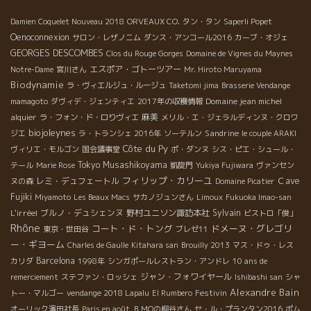
っ掛けて、ロワ−ル地方のガメイ品種と比較したり、3年前のヌ
Damien Coquelet Nouveau 2018
ORVEAUX CO.
タン・タン
Saperli Popet
−ヴォ−を飲んだりと面白い趣向が組まれていた。 2次会は立石商
Oenoconnexion
店街にある一杯飲み屋に この企画はお客さんにとっては大変あり
サロン・レザノニム
ダンス・アンコール2016
カーブ・オジェ
がたい企画だと思う。 100本自分で試すのは大変だ。ここで皆で
GEORGES DESCOMBES
Clos du Rouge Gorges
Domaine de Vignes du Maynes
話を聞きながら自分好みのワインを100本中から探すことができ
エスポア・ゴトーツアー
Notre-Dame
宮川さん
Mr. Hiroto Maruyama
る。下町には下町の売り方があるものだ。ゴチャゴチャ説明する
Biodynamie
ラ・ヴィエルジュ・ルージュ
Taketomi jima
Brasserie Vendange
より実際に飲んでもらった方がはやい。でも結構ワイン通の人達
Domaine jean michel
mamagoto
ダヴィデ・ジェンティエ
2017年の収穫情報
がいた。ここでもワインコミニュティ−が確実に出来上がってい
alquier
麻美
ラ・フォン・ド・ロりヴィエ
メリル・エ・ジェラルディンヌ・クロワ
る。素晴らしいことだ。やはり2次会に全員で近所の一杯飲み屋に
biojoleynes
Sandrine
ジエ
ラ・トランシェ 2016年
ソーテルン
le couple ARAKI
繰り出した。イヤ−楽しいひと時だった。思わず終電に乗り遅れて
Côte du Py
ヴィリエ・モルゴン
国会議事堂
ポ・ダンヌ
シス・ピエ・シュール・
立石から銀座までタクシ-となってしまっ
Tokyo Musashikoyama
テール
Marie Rose
凱旋門
Yukiya Fujiwara
ヴァンセン
た。 〜こんな時期だからこそ自分の目で畑
フィリップ・カリーユ
レミ・デュフェートル
Ｃave
ヌの森
Domaine Picatier
を見てが大切！！フランスまでワイン買付にやってくる有馬氏〜[
Fujiki
Miyamoto
Les Beaux Macs
サカノジュンさん
Limoux
Fukuoka Imao-san
男、有馬ロマネ・コンティに立つ！何を考えているのか？ 『やっ
L'irréel
ブルノ・デュシェンヌ
野村ユニソン諏訪本社
Sylvain
ビストロ「俊」
ぱり、実際に来ると気合が入る！これが大切なんだ！！』 『それ
Rhône
コート・ド・トング
ドメーヌ・グレゴリ
東京・世田谷
ブレゼ11
に今自分が本当に自信をもってお客さんに勧められるものって少
ー・ギヨーム
Charles de Gaulle
Kitahara san
Brouilly 2013
マス・ドゥ・レス
ないと思う。少なくてもワインだけは自分の目で畑、人、造りを
Barcelona
カリダ
1998年
シンガポールレストラン・アンドレ
10 ans de
確かめて、自信をもって売れるものだけにしたい。』 電話とファ
ジャン・フォワイヤール
remerciement
ステファン・ロッシェ
Ishibashi san
シャ
ックスだけで注文すればワインは仕入れできる。 でもワインだけ
Alexandre Bain
Festivin
トー・マルゴー
vendange 2018 Lapalu
El Rumbero
は違う、その畑の環境とか、そこに住む人達の息吹を、そして造
オーリック濱田社長
Paris en août
ＢＭОの桐谷さん
セ・ル・プランタン2016
ポム