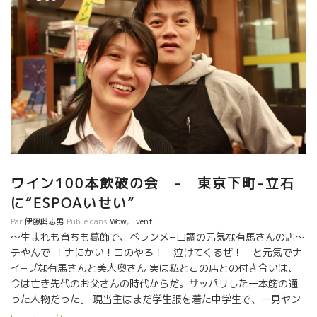
ワイン100本飲破の会 - 東京下町-立石
に“ESPOAいせい”
Par
伊藤與志男
Publié dans
Wow
,
Event
〜生まれも育ちも葛飾で、ベランメ−口調の元気な有馬さんの店〜
テやんで-！ナにかい！コのやろ！ 泣けてくるぜ！ と元気でナ
イ−ブな有馬さんと美人奥さん 実は私とこの店との付き合いは、
今は亡き先代のお父さんの時代からだ。サッパリした一本筋の通
った人物だった。 現当主はまだ学生服を着た中学生で、一見ヤン
チャ風だったけれど礼儀正しいナイ−ブな少年だった。美しくしっ