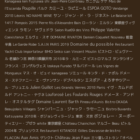
Kanagawa ken Fujisawa shi
Jean-Piere Cointreau
カニグ山
ケケ
Mas de
Poupille
カミーユ・ラピエール
ESPOA GOTO
l'Escarida
パルク
Vendange
サン・ジャン・ド・ラ・ジネスト
2018 Léonis
NO NAME WINE
Le Balaise lot
1417
Pompois 2015
Pierre fils d'Alexandre Bain
ローラン・エルラン
東銀座ヴィヴ
ラモン・サヴェドラ
Philippe Valette
ィエンヌ
Salon Rue89 des Vins
Coexistence
エルヴェ・スオ
DOMAINE RIVATON
Damien Coquelet Nouveau
能登
Domaine du possible
半島
Le Garde Robe
S.A.I.N
PARIS 2019
Restaurant
BMO Seiko san
Yacht Club
Importateur
Vincent Moulin
ビストロ・ビュヴァー
ル
老舗かつ吉
神奈川県藤沢市
2018年ラ・ルミーズ
ビストロマルゴ
タンタシオン
サルバドール
フランス・ゴンザルヴェス
Izakaya Furabo
Les Vignes de
Mongueux
マス・オ・ビュイ
kanagawa
ソミュール
キンタ・ド・ナポル
ドメー
エスポア・よろずやツアー
ヌ・ステファニー・エ・ヴァンサン・デブベルタン
Julien Guillot
イヴ・カムドボ
ル・ブリュエル
Les Grands Verres 2018 Paris
ルド
Louforosé
Les Foulards Rouges
ドメーヌ・アンド
アントニー・テヴネ
レ・オステルタグ
Domaine Laurent Barth
Pineau d'Aunis
Bistro OKADA
シャンパーニュ・ジャック・ラセーニュ
Beaujolais Villages
Bistro Buvards
ボジョレー・ヌーボー
Katsuyama
2018年・ボジョレヴィラージュ
東京・文京
ティエリー・プゼラ
white
東京銀座
Château Chainchon
マルゴー
Beau
ピトル
Gilles Davasse de bistro
2004年
ブリュリウス
Restaurant KITANOSE
Aux Amis
FLACON
Château Jean Faux
ゲシクト
三ツ星レストラン「オベル