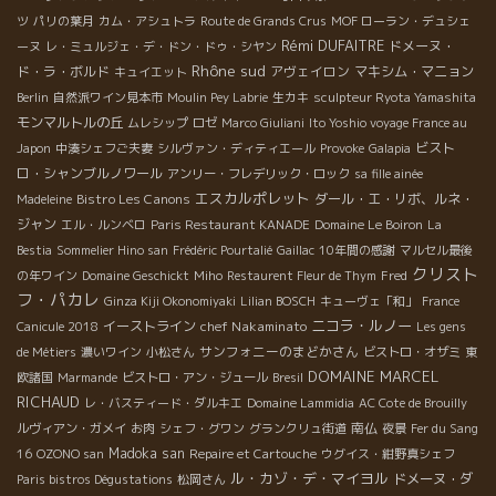
ツ
パリの葉月
カム・アシュトラ
Route de Grands Crus
MOF ローラン・デュシェ
Rémi DUFAITRE
ドメーヌ・
ーヌ
レ・ミュルジェ・デ・ドン・ドゥ・シヤン
Rhône sud
ド・ラ・ボルド
アヴェイロン
マキシム・マニョン
キュイエット
Berlin
自然派ワイン見本市
Moulin Pey Labrie
生カキ
sculpteur Ryota Yamashita
モンマルトルの丘
ムレシップ
ロゼ
Marco Giuliani
Ito Yoshio voyage France au
ビスト
Japon
中湊シェフご夫妻
シルヴァン・ディティエール
Provoke
Galapia
ロ・シャンブルノワール
アンリー・フレデリック・ロック
sa fille ainée
エスカルポレット
Bistro Les Canons
ダール・エ・リボ、ルネ・
Madeleine
ジャン
エル・ルンベロ
Paris Restaurant KANADE
Domaine Le Boiron
La
Bestia
Sommelier Hino san
Frédéric Pourtalié
Gaillac
10年間の感謝
マルセル最後
クリスト
の年ワイン
Domaine Geschickt
Miho
Restaurent Fleur de Thym
Fred
フ・パカレ
Ginza Kiji Okonomiyaki
Lilian BOSCH
キューヴェ「和」
France
ニコラ・ルノー
イーストライン
chef Nakaminato
Canicule 2018
Les gens
サンフォニーのまどかさん
de Métiers
濃いワイン
小松さん
ビストロ・オザミ
東
DOMAINE MARCEL
欧諸国
Marmande
ビストロ・アン・ジュール
Bresil
RICHAUD
レ・バスティード・ダルキエ
Domaine Lammidia
AC Cote de Brouilly
南仏
ルヴィアン・ガメイ
お肉
シェフ・グワン
グランクリュ街道
夜景
Fer du Sang
Madoka san
16
OZONO san
Repaire et Cartouche
ウグイス・紺野真シェフ
ル・カゾ・デ・マイヨル
ドメーヌ・ダ
Paris bistros Dégustations
松岡さん