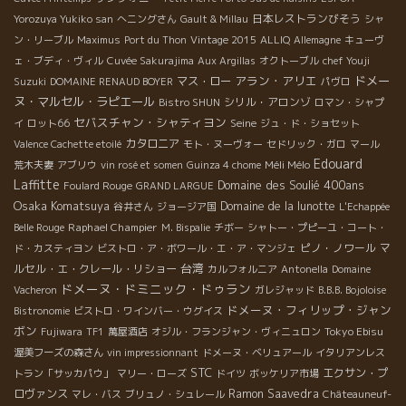
日本レストランびそう
Yorozuya Yukiko san
へニングさん
Gault & Millau
シャ
ン・リーブル
Maximus
Port du Thon
Vintage 2015
ALLIQ
Allemagne
キューヴ
ェ・ブディ・ヴィル
Cuvée Sakurajima
Aux Argillas
オクトーブル
chef Youji
アラン・アリエ
ドメー
マス・ロー
Suzuki
DOMAINE RENAUD BOYER
パヴロ
ヌ・マルセル・ラピエール
シリル・アロンゾ
Bistro SHUN
ロマン・シャプ
セバスチャン・シャティヨン
Seine
イ
ロット66
ジュ・ド・ショセット
カタロニア
Valence Cachette etoilé
モト・ヌーヴォー
セドリック・ガロ
マール
Edouard
Méli Mélo
荒木夫妻
アブリウ
vin rosé et somen
Guinza 4 chome
Laffitte
Domaine des Soulié 400ans
Foulard Rouge
GRAND LARGUE
Osaka Komatsuya
Domaine de la lunotte
谷井さん
ジョージア国
L'Echappée
Raphael Champier
Belle Rouge
M. Bispalie
チボー
シャトー・プピーユ・コート・
ピノ・ノワール
マ
ド・カスティヨン
ビストロ・ア・ボワール・エ・ア・マンジェ
台湾
ルセル・エ・クレール・リショー
カルフォルニア
Antonella
Domaine
ドメーヌ・ドミニック・ドゥラン
Vacheron
ガレジャッド
B.B.B. Bojoloise
ドメーヌ・フィリップ・ジャン
Bistronomie
ビストロ・ワインバー・ウグイス
ボン
Tokyo Ebisu
Fujiwara
TF1
萬屋酒店
オジル・フランジャン・ヴィニュロン
渥美フーズの森さん
vin impressionnant
ドメーヌ・ベリュアール
イタリアンレス
STC
エクサン・プ
トラン「サッカパウ」
マリー・ローズ
ドイツ
ボッケリア市場
ロヴァンス
Ramon Saavedra
マレ・バス
ブリュノ・シュレール
Châteauneuf-