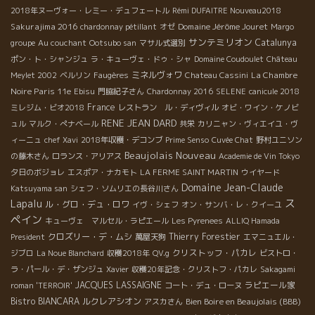
2018年ヌーヴォー・レミー・デュフェートル
Rémi DUFAITRE Nouveau2018
Sakurajima 2016
Domaine Jérôme Jouret
chardonnay pétillant
オゼ
Margo
サンテミリオン
Catalunya
groupe
Au couchant
Ootsubo san
マサル式選別
ポン・ト・シャンジュ
ラ・キューヴェ・ドゥ・シャ
Domaine Coudoulet
Château
ミネルヴォワ
La Chambre
Meylet 2002
ベルリン
Faugères
Chateau Cassini
Noire Paris 11e
Ebisu
門脇紀子さん
Chardonnay 2016
SELENE
canicule 2018
France
ミレジム・ビオ2018
レストラン ル・ディヴィル
オビ・ワイン・ケノビ
RENE JEAN DARD
ュル
マルク・ぺナベール
共栄
カリニャン・ヴィエイユ・ヴ
ィーニュ
chef Xavi
2018年収穫・デコンブ
Prime Senso
Cuvée Chat
野村ユニソン
Beaujolais Nouveau
の藤木さん
ロランス・アリアス
Academie de Vin Tokyo
夕日のボジョレ
エスポア・ナカモト
LA FERME SAINT MARTIN
ウイヤード
Domaine Jean-Claude
Katsuyama san
シェフ・ソムリエの長谷川さん
ス
Lapalu
ル・グロ・デュ・ロワ
イヴ・シェフ
オン・サンバ・レ・クイーユ
ペイン
キューヴェ マルセル・ラピエール
Les Pyrenees
ALLIQ Hamada
クロズリー・デ・ムシ
Thierry Forestier
President
萬屋天狗
エマニュエル・
クリストッフ・パカレ
ジブロ
La Noue Blanchard
収穫2018年
QV.g
ビストロ・
ラ・パール・デ・ザンジュ
Xavier
収穫20年記念・クリストフ・パカレ
Sakagami
JACQUES LASSAIGNE
ラピエール家
roman 'TERROIR'
コート・デュ・ローヌ
Bistro BIANCARA
ルクレアシオン
Bien Boire en Beaujolais (BBB)
アスカさん