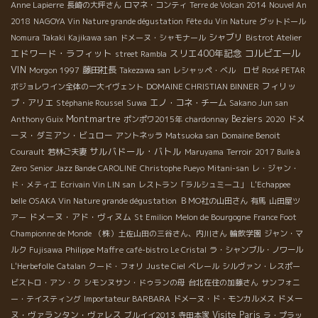
Anne Lapierre
長崎の大坪さん
ロマネ・コンティ
Terre de Volcan 2014
Nouvel An
2018
NAGOYA Vin Nature grande dégustation
Fête du Vin Nature
グットドール
シャブリ
Nomura Takaki
Kajikawa san
ドメーヌ・シャモナール
Bistrot Atelier
エドワード・ラフィット
スリエ400年記念
コルビエール
street Rambla
VIN
藤田社長
Morgon 1997
Takezawa san
レシャッペ・ベル ロゼ
Rosé PETAR
フィリッ
ボジョレワイン全体の一大イヴェント
DOMAINE CHRISTIAN BINNER
プ・アリエ
エノ・コネ・チーム
Stéphanie Roussel
Suwa
Sakano Jun san
Montmartre
Beziers
ドメ
Anthony Guix
ポンポワ2015年
chardonnay
2020
ーヌ・ダミアン・ビュロー
アントネッラ
Matsuoka san
Domaine Benoit
サルバドール・バトル
Courault
若林ご夫妻
Maruyama
Terroir
2017 Bulle à
Zero
Senior Jazz Bande CAROLINE
Christophe Pueyo
Mitani-san
レ・ジャン・
ド・メティエ
Ecrivain Vin LIN san
レストラン「ラルシュミーユ」
L'Echappee
belle
OSAKA Vin Nature grande dégustation
ＢＭО社の山田さん
有馬
山田屋ツ
ドメーヌ・アド・ヴィヌム
アー
St Emilion
Melon de Bourgogne
France Foot
Championne de Monde
（株）土佐山田の三谷さん、内川さん
輪飲学園
ジャン・マ
Philippe Maffre
ルク
Fujisawa
café-bistro Le Cristal
ラ・シャンブル・ノワール
L'Herbefolle
Catalan
クード・フォリ
Juste Ciel
ベレール
シルヴァン・レスポー
ビストロ・アン・ク
シモンヌサン・ドゥランの母
台北在住の加藤さん
サンフォニ
ドメー
ー・テイスティング
Importateur BARBARA
ドメーヌ・ド・モンカルメス
ヌ・ヴァランタン・ヴァレス
Visite Paris
ブルイイ2013
寺田本家
ラ・プラッ