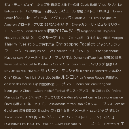
ジュ・デュ・ピュイ」
ホップラ
自然エネルギーの畑
Cuvée Bedit Vilou
ルヴァ
Le
ラピエール
Batossay
トーハン酒販店・石橋さん
銀座ビストロ「PAUL」
Florian
Muscadet
ピエール・オヴェルノワ
Looze
Claude ALIET
Trois Seigneurs
Aveyron
クロード・アリエ
ESPOAいせい
ア・シャッカン・サ・ビュル
オリヴィ
収穫2017年
ジュラ
Bojolais
エ・クーザン
Edouard Adam
Nagano Suwa
ＳＴＣグループ
Nouveaux 2018
キューヴェ・カミーユ１６
Izu
Villié-Morgon
Christophe Pacalet
Thierry Puzelat
ジャンフランソ
シェフ鈴木洋治
ワ・ニック
Les Uniques de Jules Chauvet
イオデ
Pouilly-Fuissé
Symphonie
ドメーヌ・ジョリ・フェリオル
Madoka san
Domaine d'Aupilhac
猛暑2018年
Paris bistro Goguette
Bordeaux Grand Cru
Tomomi san
フィリップ
藤原
LA
ジュリアン・マレシャル
REVUE DU VIN FRANCE
Bistro Le Sancerre
アルボワ
ルシヨン
La Dive Bouteille
Chef Kikuchi Yuji
La Vierge Rouge
森高さん
closerie des moussis
名古屋試飲会
ラ・プラツ
Si nous parlions Carignan
Bourgone
Côtes Du Rhône
Chut ......Derain
chef Torikai
ダンス・アンコール
Marius Laffitte
ジャック・フェヴリエ
Ciel-Terre-Vigne-Homme
Les vignerons de
l'iréel
収穫2018年・アリゴテ
TosaYamada Mitani san
ジャッキー・プレス
Jérôme
ドメーヌ・ムレシップ
cidre
Guichard
収穫時期2018
フィロキセラ
嬉しい
Tokyo Toyosu AOKI
肉
マルゴグループ
カフェ・ビストロ「ル・クリスタル」
エ
DOMAINE LES HAUTES TERRES
Cuvée Plussard
ラ・ローズ・キ・トゥッシュ