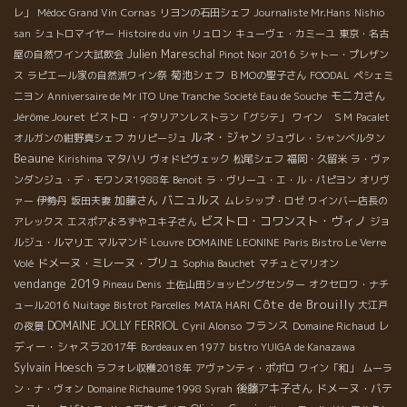
レ」
Médoc Grand Vin
Cornas
リヨンの石田シェフ
Journaliste Mr.Hans
Nishio
san
シュトロマイヤー
Histoire du vin
リュロン
キューヴェ・カミーユ
東京・名古
Julien Mareschal
屋の自然ワイン大試飲会
Pinot Noir 2016
シャトー・プレザン
菊池シェフ
ス
ラピエール家の自然派ワイン祭
ＢＭОの聖子さん
FOODAL
ペシェミ
モニカさん
ニヨン
Anniversaire de Mr ITO
Une Tranche
Societé Eau de Souche
Jérôme Jouret
ビストロ・イタリアンレストラン「グシテ」
ワイン ＳＭ
Pacalet
ルネ・ジャン
オルガンの紺野真シェフ
カリピージュ
ジュヴレ・シャンべルタン
Beaune
Kirishima
マタハリ
ヴォドピヴェック
松尾シェフ
福岡・久留米
ラ・ヴァ
ンダンジュ・デ・モワンヌ1988年
Benoit
ラ・ヴリーユ・エ・ル・パピヨン
オリヴ
バニュルス
加藤さん
ァー
伊勢丹
坂田夫妻
ムレシップ・ロゼ
ワインバー店長の
ビストロ・コワンスト・ヴィノ
アレックス
エスポアよろずやユキ子さん
ジョ
ルジュ・ルマリエ
マルマンド
Louvre
DOMAINE LEONINE
Paris Bistro Le Verre
ドメーヌ・ミレーヌ・ブリュ
Volé
Sophia Bauchet
マチュとマリオン
vendange 2019
Pineau Denis
土佐山田ショッピングセンター
オクセロワ・ナチ
Côte de Brouilly
ュール2016
Nuitage
Bistrot Parcelles
MATA HARI
大江戸
DOMAINE JOLLY FERRIOL
フランス
レ
の夜景
Cyril Alonso
Domaine Richaud
ディー・シャスラ2017年
Bordeaux en 1977
bistro YUIGA de Kanazawa
Sylvain Hoesch
ラフォレ収穫2018年
アヴァンティ・ポポロ
ワイン「和」
ムーラ
後藤アキ子さん
ドメーヌ・バテ
ン・ナ・ヴォン
Domaine Richaume 1998 Syrah