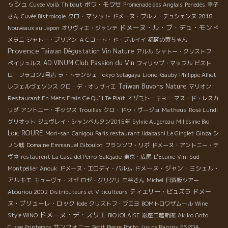
ッシュ
ボワ・モワセ
Cuvée Voilà
Thibaut
Promenade des Anglais
Penedès
幸子
クロ・マソット
さん
Cuvée Bistrologie
ドメーヌ・ブルノ・デュシェンヌ
2018
ドメーヌ・ル・ブ・デュ・モンド
Nouveaux au Japon
オリヴィエ・ジャンテ
メラニ
シャトー・ブリアン
ＡＣコート・ド・ブルイイ
福岡の黄ちゃん
Provence
Taiwan Dégustation Vin Nature
アルル
シャトー・クリストフ・
Club Passion du Vin
AD VINUM
ペイリュルス
フィリップ・マッフル
ビスト
ロ・フラコン2号店
ラ・トランシェ
Tokyo Setagaya
Lionel Gauby
Philippe Alliet
Taiwan Buvons Nature
レフェルヴェソンス
クロ・デ・オリヴィエ
マリオン
Restaurant En Mets Frais Ce Qu'Il Te Plaît
オザミトーキョー
マス・ド・レスカ
リダ
アントニー・ギックス
Trouillas
クロ・ドゥ・ヴージョ
Matheus
Rosé Lundi
グリオット
ジュヴレイ・シャンベルタン2015年
Sylvie Augereau
Millésime Bio
Loïc ROURE
Mori-san
Canigou
Paris restaurant
Iidabashi Le Ginglet
Ginza
シ
ノン城
Domaine Emmanuel Giboulot
フランソワ・リボ
ドメーヌ・アント二ー・テ
ヴネ
restaurent La Casa del Perro
Galéjade
東京・広尾
L'Ecume
Vini Sud
ドメーヌ・ジャン・ミシェル・
Montpellier
Anouk
ドメーヌ・エロディ・バルム
アルキエ
キューヴェ・オゼ
ロゼ・グリグリ
三谷さん
Michel
日酒販ツアー
ティエリー・ピュズラ
ドメー
Abouriou 2002
Distributeurs et Viticulteurs
ヌ・プリューレ・ロック
Iode
クリストフ・プエヨ
BOMトロワザムール
Wine
ドメーヌ・デ・スリエ
Style WINO
BIOJOLAISE
銀座三越新館
Akiko Goto
サンフォニー
Cuvee Printemps
Petit Pierre
Porto
Jus de Raisins
ESPOA