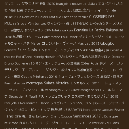
グラエナ村
グリエール
移動
2020 beaujolais nouveaux
ネルハ
エスポア・しんか
レミー・スリエ50歳記念パーティー
Mas Lau
わ
テラヴェール
Vin de
La Robe et le Palais
CLOSERIES DES
primeur
Matsuo Chef et sa femme
MOUSSIS
Les Pénitentes
ワインバー・俊
LESTIGNAC
レベッカツアー
メリメ
Domaine La Petite Baigneuse
ロ 宗像さん
サンジョゼフ
CPV Ishikawa kun
2018年収穫・リショーム
Haut Medoc
Paul Reder
ディナミタージュ
ドメーヌ・シ
コワンスト・ヴィーノ
Glouglou
ャルロット・バテ
Marcel
Mas Lau 2013
Saint Aubin
Loucate
モンドゥーズ・トラディション2003年
銀座4丁目
Ginza 4
cho-me
Pot d'Anne
Hennig Hoesch
ボジョレワイン全体の大試飲会サロン
Domaine
ドメーヌ・フレ
Bruno Duchene
パシオン・エ・ナチュール心斎橋店
Côtes Rotie
デリック・エ・アルノー・ゲシクト
ボジョレ自然派醸造家
アカデミー・ド・ヴ
ァン・東京
C'est le Printemps 2016
キューヴェ・プレッシウーズ
居酒屋・風ら坊
montagne Sainte Victoire
レミ・スリ
Kamm Asutra
モンカルメス 2011年
エ
レ・マ
サント・ヴィクトワール
Vendanges 2020
Cuvée Baragane
テロワール
パリ
ウ
Sébastien Riffault
パリ・レピュブリック
エスポア・もりたか
2018
Beaujolais Nouveaux au Japon
ジュヴレイ・シャンベルタン
ドメーヌ・ジャン・ダ
鹿児島
ヴィッド
サロン・ビオ・トップ
LE BARATIN
Nora
Loirre
Jacques Février
l'anglore
Vendanges 2017
梶川さん
Le Layon
Chant Coucou
L'Echappee
belle rosé
カメル
クロ・ド・ヴージョ
コート・ド・レイヨン
cèdre de 2300 ans