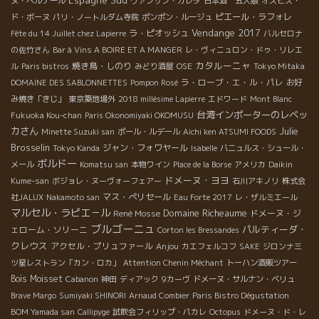
ヌ・ベルナール
ヴァンサン・ガレタ
日本酒 五人娘
オスピス・
ピエール・ラフォレ
ド・ボーヌ
パリ・ノートルダム寺院
ポンポン・ルージュ
Vendange 2017
ラ・ピオッシュ
Fête du 14 Juillet chez Lapierre
バルセロナ
の佐竹さん
Bar à Vins A BOIRE ET A MANGER
レ・ヴィニュロン・ドゥ・リレエ
カタルーニャ
焼き鳥・しのり
ル
Paris bistros
みどり酒屋
OSE
Tokyo Mitaka
ラ・ローブ・エ・ル・パレ
DOMAINE DES SABLONNETTES
Pompon Rosé
お好
み焼き「きじ」
東京築地場外
2018 millésime Lapierre
エドワード
Mont Blanc
台湾インポーターのレベッ
Fukuoka Kou-chan
Paris Okonomiyaki OKOMUSU
カさん
Julie
Minette Suzuki san
ポール・ルデール
Aichi ken ATSUMI FOODS
Brosselin
ジャン・フォワヤール
Tokyo Kanda
Isabelle
バニュルス・シュール・
ボルドー
メール
Komatsu san
本物ワイン
Place de la Borse
アメリカ
Daikin
ドメーヌ・ヨヨ
Kume-san
ボジョレ・ヌーヴォーフェアー
石川アキノリ
株式会
マス・ぺリセール
社JALUX
Nakamoto san
Eau Forte 2017
レ・ザルミエール
マルセル・ラピエ－ル
Domaine Richeaume
René Mosse
ドメーヌ・ジ
ブルゴーニュ
パルティーダ・
ェローム・ソリーニ
Corton les Bressandes
クレウス
アクセル・プリュファール
Anjou
カエフェルコフ
SAKE
ジロンナ三
ツ星レストラン「カン・ロカ」
Attention Chenin Méchant
トーハン酒販ツアー
Bois Moisset
Cabanon
神田
ディアック
9カーヴ
ドメーヌ・サルナン・ベリュ
Brave Margo
Sumiyaki SHINORI
Arnaud Combier
Paris Bistro Dégustation
BOM Yamada san
Callipyge
試飲会フィリップ・パカレ
Octopus
ドメーヌ・ド・レ