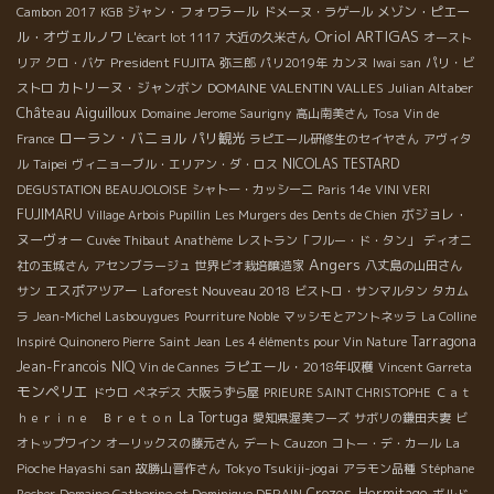
ジャン・フォワラール
メゾン・ピエー
Cambon 2017
KGB
ドメーヌ・ラゲール
Oriol ARTIGAS
ル・オヴェルノワ
L'écart lot 1117
大近の久米さん
オースト
President FUJITA
リア
クロ・バケ
弥三郎
パリ2019年
カンヌ
Iwai san
パリ・ビ
カトリーヌ・ジャンボン
DOMAINE VALENTIN VALLES
Julian Altaber
ストロ
Château Aiguilloux
Domaine Jerome Saurigny
高山南美さん
Tosa
Vin de
ローラン・バニョル
パリ観光
France
ラピエール研修生のセイヤさん
アヴィタ
Taipei
NICOLAS TESTARD
ル
ヴィニョーブル・エリアン・ダ・ロス
DEGUSTATION BEAUJOLOISE
シャトー・カッシーニ
Paris 14e
VINI VERI
FUJIMARU
ボジョレ・
Village Arbois Pupillin
Les Murgers des Dents de Chien
ヌーヴォー
Cuvée Thibaut
Anathème
レストラン「フルー・ド・タン」
ディオニ
Angers
社の玉城さん
アセンブラージュ
世界ビオ栽培醸造家
八丈島の山田さん
エスポアツアー
Laforest Nouveau 2018
サン
ビストロ・サンマルタン
タカム
ラ
Jean-Michel Lasbouygues
Pourriture Noble
マッシモとアントネッラ
La Colline
Tarragona
Inspiré
Quinonero Pierre
Saint Jean
Les 4 éléments pour Vin Nature
Jean-Francois NIQ
ラピエール・2018年収穫
Vin de Cannes
Vincent Garreta
モンペリエ
ドウロ
ぺネデス
大阪うずら屋
PRIEURE SAINT CHRISTOPHE
Ｃａｔ
La Tortuga
ｈｅｒｉｎｅ Ｂｒｅｔｏｎ
愛知県渥美フーズ
サボリの鎌田夫妻
ビ
オトップワイン
オーリックスの藤元さん
デート
Cauzon
コトー・デ・カール
La
Tokyo Tsukiji-jogai
Pioche Hayashi san
故勝山晋作さん
アラモン品種
Stéphane
Crozes-Hermitage
Rocher
Domaine Catherine et Dominique DERAIN
ボルド