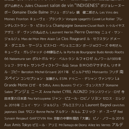
salon de vin ''INDIGENES''
Jules Chauvet
ボジョレーヌー
ポア山枡さん
ボー
Domaine Elodie Balme
クリュ・ボジョレ
鏡 健二郎さん
Les Vins des
Moines
Fronton
キューヴェ・プランタン
Vongole spagetti
Cuveé Le Rollier
フレ
Champagne
ンチレストラン・ラ・ピヨッシュ
Domaine Clusel Roch
トゥルイヤス
Laurent Herlin
Pierre Overnoy
アザミ・デ・ヴァンの丸山さん
ニュイ・サン・
Alain
Le Clos Rougeard
ドメー
ジョルジュ
Mas de Mon Père
ル・セクスタン
ヌ・ダニエル・サージュ
ビストロ・ペシェミニヨン
ボージョロワーズ
中村さん
Roots
キューヴェ・ガレジャッド
小林康弘さん
la Porte de Bourgogne
Budo Kendo
66
ルフォロゼ
Nakamura san
ポルトガル
ヤン・ベルトラン
ルノワール1989年
サントヴィクトワール山
ＢＭＯのマサ子さん
シェフ・タケモト
Seiya
リオネ
南
ル・ゴビー
Barcelon
Michel Grisard
2017年 ビュルアゼロ
Monsanto
フリダ
スペイン
La
コンセプション・加藤さん
ESPA
ドゥニー・デシャン
ヴァンサン
Grande Motte
ロゼ・そうめん
Amis Buvons
ワイン・ヴェンスカブ
Domaine
アンジェ
ニース
CYRIL ALONZO
Sabre
Anne Paillet
フランスワイン・ロゼ
寺
リヨン
田本家の日本酒
Feu Katsuyama
ジャン・ピエール・ロビノ
セロス・ミレジ
Laurent Bagnol
ム
2018年
ニュイ・サン・ジョルジュ・プルミエクリュ
cavistes
エリック・ド・スーザ
japonais
Diak
サロン
Bonne Peche
マルタン・カルム
Red
Syivain Respaut
GAR'O'VIN
film
京都の中華料理店「大鵬」
ピノ・ノワール 2016
アルデ
Aux Amis Tokyo
ピエール・アリエ
Mr.Tamajo de Diony
Allez les Verres