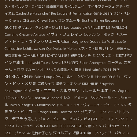
ヌ・オベルノワ・ウイヨン
藤原俊太郎
モペルチュイ・ネイルプラージュ
アド・ヴ
René Jean
ィヌム
Cachette Masa chef
Restautrant Fernandaise
サン・ペレ
サンタムール
ー
Chenas
Château Cheval Blanc
Bisstro Italien Restaurant
GUCITE
タヴェル・ヴァンタージュ15
Les toqués
LA VRILLE ET LE PAPILLON
イヴォ・フェレイラ
ドメー
Domaine Chaume Arnaud
シルヴァン・ボック
ヌ・ド・ラ・セネシャリエール
Champagne de Sousa
La Petite cuvée
Cailloutine
Uchikawa san
Qui évolue le Monde
ビストロ・岡田
バトン・板垣さん
モンペリエ・自然派ワ
東京恵比寿
DOMAINE DE MONTCALMES
銀座フレンチ
イン見本市
ゴーさん
岩ち
Ishibashi Tours
シャンゼリゼ通り
Salon Anonymes
ゃん
トロワザムール
オーリックの藤元さん
霧島
Montcalmès 2011
哲学
ル・ヴァ
RECREATION
Pic Saint Loup
ポール・ルイ・ウジェンヌ
Mas del Périé
ン・ドゥ・メザミ
宗像シェフ
渥美フーズ
Saké KIKUHIME
Eruption
ドメーヌ・ニコラ・カルマラン
リレール見本市
Les Vignes
Sakurajima
d'Olivier
シノン
Château Ausone
セレネ・ドメーヌ・シルヴェール・トリシャー
ダ
ル
Tavel Vintage 15
Mouressipe
ドメーヌ・ドゥ・ヴィーニュ・デュ・マインヌ
ミアン・ビュロー
ダミアン・コクレー
パトリッ
François RIBO
Takema-san
ク・デプラ
今尾さん
ジャン・ピエール・ビスパリ
ビストロ・ラ・ノティック
モト
ックス
レシャッペ・ベル
LA CAVE D’ESTEZARGUES
赤ワイン
バルセロナ・ワイ
ジョルディ
ンエージェントの佐竹裕子さん
収穫2018年・フィリップ・パカレ
ド