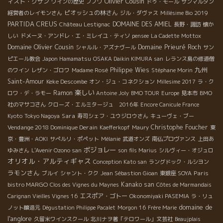
Olivier Cousin
ィスト・クザン
ワインの歴史
ブノワ
ドゥ・モール
サンマルタン
ピオッシュの林さん
経営者のレイモンさん
ジル・ダヴァス
Millésime Bio 2019
PARTIDA CREUS
DOMAINE DES AMIEL
Château Lestignac
長野・諏訪
懐か
しい
ドメーヌ・アンドレ・エ・ミレイユ・ティソ
pensee
La Cadette
Mottox
Domaine Olivier Cousin
Domaine Prieuré Roch
シャルル・アズナヴール
サン
ピエール教会
Japon Hamamatsu
OSAKA Daikin KIMURA san
レランス島の修道僧
九州
Philippe Wies
のワイン
レザン・ゴロワ
Madame Rosé
Stéphane Morin
Saint-Amour
Keke Descombe
オン・ジュ・コネクション
Millesime 2017
ラ・ク
楽しい
Ramon
ロワ・デ・ラモー
Antoine Joly
BMO TOUR
Europe
見本市
BMO
社のマサコさん
クローズ・エルミタージュ 2016年
Encore Canicule France
Sara
Kyoto
Tokyo Nagoya
寿司シェフ・ユウジロウさん
キューヴェ・ブー
Vendange 2018 Dominique Derain
Christophe Foucher
Kaefferkopf
Maury
東
京・豊洲・AOKI
サぺルリ・ポペット
Mélanie
武道オンズ
南仏プロヴァンス
上田あ
ボジョレー
ゆみさん
L'Avenir Ozono san
son fils Marius
シルヴィー・オジュロ
オリオル・アルティギャス
Conception Kato san
ラングドック・ルシヨン
ラモンさん
Paris
ブルイ
シャント・クク
Jean Sébastion Gioan
東銀座 SOYA
bistro MARGO
Kanako san
Clos des Vignes du Maynes
Côtes de Marmandais
エスポア・ゴトー
Carignan Vieilles Vignes 16
Okonomiyaki PASEMIA
ラ・リュ
domaine de
ノット醸造元
Dégustation Philippe Pacalet
Morgon 16
Frère Marie
l'anglore
久留米ワインスクール
北川ナヲ著「テロワール」文芸社
Beaujplais