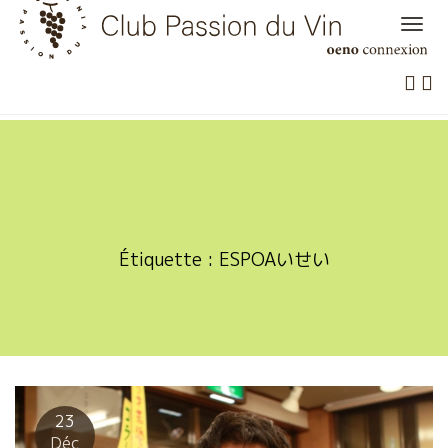
Skip
to
content
Étiquette :
ESPOAいせい
23
Déc