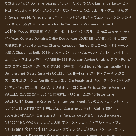
Domaine Léonis
アラン・カステックス
カガミ
ルイック
Emmanuel Leroy
ビス
トロ・マルミット
ドヌ・フランソワ・サンメー・ロ
ソムリエール・ケニーさん
大
分
Sengan-en
M. Yanaginuma
シャトー・シャンション
アヴェク・ル・タン
アンド
レ・オステルタグ
Minami chan
Nicole Carmarans
Restaurant Grand Huit
Loire
Medoc
パスカル・シモニュッティ
東京調布
ドメーヌ・ボートレイ
寿司
屋・Yuzu
Corbiere
Domaine Didier Dagueneau
LOUIS BENJAMIN
ボージョロワー
Nîmes
ズ試飲会
France Gonzalvez
Charles Aznavour
ジェローム・ギシャール
レストラン「ル・ヴェール・ヴォレ」
大鵬
A Chacun sa bulle 2016
六本木
キ
旅行
Ryo-san
Chablis
ューヴェ・マルセル
MAREE BASSE
Abriou
ダヴィデ、ピ
エラ
エティエンヌ・ダイス
剣道八段・好村兼一
Mathieu et Marion
Isabelle Frère
Pouilly-Fumé
クロー
Uemura chef
Bistro Bar à vin UGUISU
ク・ド・フードル
ズ・エルミタージュ
Aurélie
ジュリエナ
Chateaubriand
ドメーヌ・シャンベルタ
Valentin
ン
アレイヤ地方
大園 弘さん
オリオル
レ・ロシニョ
Paris La Seine
VALLES
Jerome
CUVEE CAMILLE 16
東京神田・リショームワイン会
SAURIGNY
Domaine Raphael Champier
Jean-Paul
パリのビストロ・シャトーブ
Les Affranchis
Domaine du Matin Calme
リアン
戸田シェフ
銀座 ６
Société SAKAGAMI
Christian Binner
Venddange 2018 Christophe Pacalet
Narbonne
CPVのKisho
ブノワ夫妻
オン・メ・フェ・ス・キル・トゥ・プレ
Nakayama Yoshinori san
ジュラ・サヴォワ
タラゴナ地方
ドメーヌ・カトリー
Espagne Sud