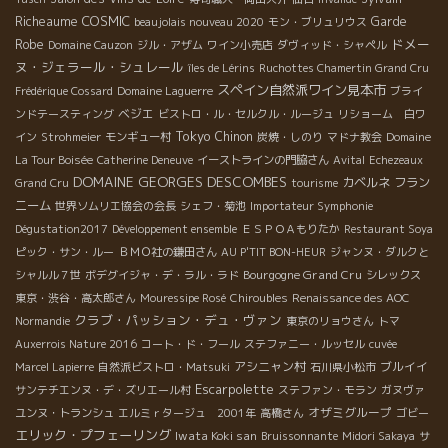
COSMIC
Richeaume
Garde
beaujolais nouveau 2020
モン・ブリュリウス
ドメー
Robe
Domaine Cauzon
ジル・アザム
ワイン小売店
ダヴィッド・シャペル
ヌ・ジェラール・シュレール
îles de Lérins
Ruchottes Chamertin Grand Cru
スペイン自然派ワイン見本市
Frédérique Cossard
Domaine Laguerre
ブライ
ベジエ
ンドテースティング
ビストロ・ル・セルクル・ルージュ
リショーム 白ワ
Tokyo
Chinon
イン
Strohmeier
モンギュー村
炭焼・しのり
マドナ教会
Domaine
La Tour Boisée
Catherine Deneuve
イーストラインの門脇さん
Avital
Echezeaux
DOMAINE GEORGES DESCOMBES
カベルネ フラン
Grand Cru
tourisme
ニーム
世界ソムリエ協会の会長
シェフ・菊池
Importateur Symphonie
Dégustation2017
Développement ensemble
ＥＳＰＯＡもりたか
Restaurant Soya
ピック・サン・ルー
ＢＭＯ社の鎌田さん
AU P'TIT BON-HEUR
ジャンヌ・ダルクと
Bourgogne Grand Cru
シャルル７世
ボデグイジャ・デ・ラル・ラド
シレックス
東京・渋谷・高太郎さん
Mouressipe Rosé
Chiroubles
Renaissance des AOC
クラブ・パッション・デュ・ヴァン
Normandie
東京のリョウさん
トマ
Auxerrois Nature 2016
コート・ド・フール
ステファニー・ルッセル
cuvée
アシニャン村
ブルイイ
Marcel Lapierre
自然派ビストロ・Matsuki
石川県小松市
Escarpolette
サンテチエンヌ・デ・ズリエール村
ステファン・モラン
ガヌヴァ
オザミグループ
ユンヌ・トランシュ
エルミｒタージュ 2001年
高橋さん
ゴビー
エリック・プフェーリング
Iwata Koki san
Bruissonnante
Midori Sakaya
サ