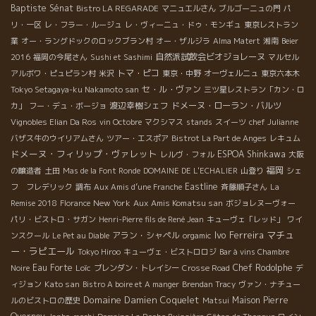
Baptiste Sénat
Bistro LA REGARADE
マニュエルさん
ブルゴーニュの門
パ
リ・一区
レ・フラー・ルージュ
レ・ヴィーニュ・ドゥ・モンギュ
東京レストラン
業
オー・ラングドックのロックブラン村
オー・ザルジラ
Alma Matert
湘南
Beier
自然派試飲会ビオジョレーヌ
2016
福岡の今尾さん
Sushi et Sashimi
マルセル
トマ・ピコ
アルボワ・ピュピラン村
米沢
東京・中野
オーヴェルニュ
東京六本木
セ・ル・ヴァン
Tokyo Setagaya-ku Nakamoto san
三ツ星レストラン「カン・ロ
渡辺幸樹シェフ
ドメーヌ・ローラン・バルツ
カ」
フー・デュ・ボージョ
Vignobles Elian Da Ros
vin Octobre
マクシマス
stands
スイーツ
chef Julianne
バザス牛のウイリアムさん
ツアー・エスポア
Bistrot La Part de Anges
レキュム
ドメーヌ・フィリップ・ヴァレット
ESPOA Shinkawa
レルヴ・フォル
大阪
福岡
の醸造者
土田
Mas de la Font Ronde
DOMAINE DE L'ECHALIER
山登り
シェ
Eastline
フ フレデリック
調布
Aux Amis d’une Franche
斉藤順子さん
La
New York
Aux Amis Komatsu san
Remise 2018
Florance
ボジョレヌーヴォー
パリ・ビストロ・サガン
Henri-Pierre fils de René Jean
キューヴェ「レッド」
ワイ
Ivo Ferreira
マチュ
アラン・シャペル
ンスクール
Le Pet au Diable
orgamic
ー・ラピエール
Tokyo Hiroo
キューヴェ・ビストロロジ
Bar à vins Chambre
Eau Forte
Loïc
Chef Rodolphe
Noire
ブレンダン・トレイシー
Crosse Road
デ
Kato san
ィジョン
Bistro A boire et A manger
Brendan Tracy
ヴァン・ナチュー
Domaine Damien Coquelet
Maison Pierre
ルのビストロの歴史
Matsui