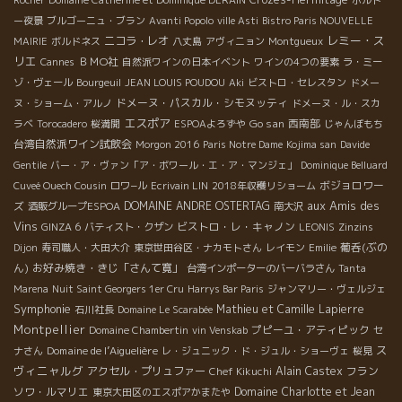
ー夜景
ブルゴーニュ・ブラン
Avanti Popolo
ville Asti
Bistro Paris NOUVELLE
レミー・ス
ニコラ・レオ
MAIRIE
ボルドネス
八丈島
アヴィニョン
Montgueux
リエ
ＢＭО社
Cannes
自然派ワインの日本イベント
ワインの4つの要素
ラ・ミー
ゾ・ヴェール
Bourgeuil
JEAN LOUIS POUDOU
Aki
ビストロ・セレスタン
ドメー
ドメーヌ・パスカル・シモヌッティ
ヌ・ショーム・アルノ
ドメーヌ・ル・スカ
エスポア
Go san
西南部
ラベ
Torocadero
桜満開
ESPOAよろずや
じゃんぼもち
台湾自然派ワイン試飲会
Morgon 2016
Paris Notre Dame
Kojima san
Davide
Gentile
バー・ア・ヴァン「ア・ボワール・エ・ア・マンジェ」
Dominique Belluard
ボジョロワー
Cuveé Ouech Cousin
ロワ−ル
Ecrivain LIN
2018年収穫リショーム
aux Amis des
ズ
DOMAINE ANDRE OSTERTAG
酒販グループESPOA
南大沢
Vins
ビストロ・レ・キャノン
GINZA 6
バティスト・クザン
LEONIS
Zinzins
葡呑(ぶの
Dijon
寿司職人・大田大介
東京世田谷区・ナカモトさん
レイモン
Emilie
ん)
お好み焼き・きじ「さんて寛」
台湾インポーターのバーバラさん
Tanta
Marena
Nuit Saint Georgers 1er Cru
Harrys Bar Paris
ジャンマリー・ヴェルジェ
Symphonie
Mathieu et Camille Lapierre
石川社長
Domaine Le Scarabée
Montpellier
プピーユ・アティピック
Domaine Chambertin
vin Venskab
セ
ス
Domaine de l’Aiguelière
ナさん
レ・ジュニック・ド・ジュル・ショーヴェ
桜見
ヴィニャルグ
アクセル・プリュファー
Alain Castex
フラン
Chef Kikuchi
ソワ・ルマリエ
Domaine Charlotte et Jean
東京大田区のエスポアかまたや