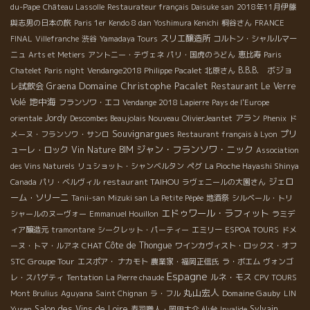
du-Pape
Château Lassolle
Restaurateur français Daisuke san
2018年11月伊藤
與志男の日本の旅
Paris 1er
Kendo 8 dan Yoshimura Kenichi
桐谷さん
FRANCE
スリエ醸造所
FINAL
Villefranche
渋谷
Yamadaya Tours
コルトン・シャルルマー
ニュ
Arts et Metiers
アントニー・テヴェネ
パリ・国虎のうどん
恵比寿
Paris
B.B.B. ボジョ
Chatelet
Paris night
Vendange2018 Philippe Pacalet
北原さん
Domaine Christophe Pacalet
レ試飲会
Graena
Restaurant Le Verre
地中海
Volé
フランソワ・エコ
Vendange 2018 Lapierre
Pays de l'Europe
Jordy
アラン
orientale
Descombes Beaujolais Nouveau
OlivierJeantet
Phenix
ド
Souvignargues
プリ
メーヌ・フランソワ・サンロ
Restaurant français à Lyon
ジャン・フランソワ・ニック
ューレ・ロック
Vin Nature BIM
Association
des Vins Naturels
リュショット・シャンベルタン
ペグ
La Pioche Hayashi Shinya
restaurant TAIHOU
ジェロ
Canada
パリ・ベルヴィル
ラヴェニールの大園さん
ーム・ソリーニ
Tanii-san
Mizuki san
La Petite Pépée
地酒祭
シルベール・トリ
エドゥワール・ラフィット
シャールのヌーヴォー
Emmanuel Houillon
ラミデ
ィア醸造元
tramontane
シークレット・パーティー
エミリー
ESPOA TOURS
ドメ
CHAT
Côte de Thongue
ーヌ・トマ・ルアネ
ワインカヴィスト・ロックス・オフ
STC Groupe Tour
エスポア・ ナカモト
農業家・福岡正信氏
ラ・ボエム
ヴォンゴ
Espagne
ルネ・モス
レ・スパゲティ
Tentation
La Pierre chaude
CPV TOURS
丸山宏人
Domaine Gauby
Mont Brulius
Aguyana
Saint Chignan
ラ・フル
LIN
Salon des Vins de Loire
Sylvain
Yusen
寿司職人・岡田大介
仙台
Invalide