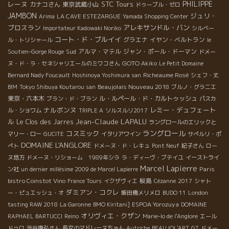
PHILIPPE
レーヌ
STC Tours
カナコさん
東京武蔵小山
ドゥーブル・ゼロ
だ！ 左下 フランソワ 右下 有馬氏 右上 テスラン
JAMBON
ジュリ・
Arima
LA CAVE ESTEZARGUE
Yamada Shopping Center
氏 ブルゴーニュを代表する自然派醸造元が入れ浸りのレストラ
ブロスラン
アレキサンドル・バン
Importateur Kadowaki Noriko
シルベー
ン・レガラードで本物の食文化を体感。 ３キロ近いシャロレ牛を
コート・ド・ブルイイ
グラエナ
イヤン・ベルトラン
ル・トリシャール
le
完食。 流石、生まれも、育ちも葛飾！ ワインはパカレのポマール
Sud
アルマ・マテル
ジャン・ポール・ドーマン
Soutien-Gorge Rouge
ドメー
だった。 写真、シェフのマリアさんと共に、 La Régalade に関
GOTO Akiko
ヌ・ド・ラ・セネシャリエールのミワコさん
Le Petit Domaine
する記事はこちら！ 〜有馬氏、大好きなマンスノーブルにて〜 ワ
Richeaume Rosé
Bernard Nady Foucault
Hoshinoya Yoshimura san
シェフ・丈
イン名“ネ”鼻のラベル ジャンセンジャール
Beaujolais Nouveau 2018
氏 有馬氏 ジャンセンジャール氏はベルギーのテー
BIM
Tokyo Shibuya Koutarou san
ブルノ・グラニエ
スティング大会での優勝者。 特に抜群の嗅覚をもって、ベルギー
東京・六本木
ル・ルペール・ド・カルトゥッシュ
ブラン・ド・ブラン
パスカ
では有名なワイン愛好家だった。そんな彼がコルビエールで畑を
ナルボンヌ
レミー・デュフェート
ル・ショワム
TRIPLE A
ソルスルリ2017
買ってワインを造り出してもう１５年がたつ。有馬氏は最初から
Jean-Claude LAPALU
ル
Le Clos des Jarres
ラングロールのエリックと
の付き合いだ。フランスに来た時は必ずよることにしている。 お
ラングロール
コスミック
マリー・ロー
GUCITE
イタリアワイン
サぺルリ・ポ
父さんが築いた地の理を大切に、夫婦仲良くワイン販売に頑張っ
DOMAINE L'ANGLORE
ぺト
ドメーヌ・ド・レキュ
Pont Neuf
紀子さん
ロー
て欲しい。燃やせ！！PASSION！！燃えろ！！PASSION！！
ヌ地方
ドメーヌ・リショーム 1989年シラ
ラ・ディーヴ・ブテイユ
イーストライ
Marcel Lapierre
Paris
ン社
un dernier millésime 2009 de Marcel Lapierre
bistro Coinstot Vino
桜島
France Tours
イクザヴィエ
Cézanne
2017
シャト
ダミアン・コクレ
ー・ピュエッシュ・オ
飯田橋メリメロ
BUDO 11
London
ESPOA Yorozuya
tasting RAW 2018
La Garonne
BMO Kiritani]
DOMAINE
オリヴィエ・クザン
RAPHAEL BARTUCCI
Reino
Marie-lo de l'Anglore
エール
ドゥロ
渋谷康弘さん
長女のマドレーヌちゃん
Autriche
BEAUJOL'ART
GT
ドメー