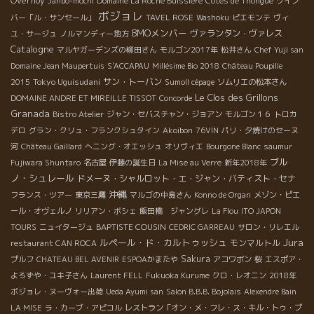
Overnoy
Janbo-mochi
Domaine La Roche Buissière
Côtes de Thongue
ワイン
ボジョレ
バー「ル・サンセール」
TAVEL ROSE
Washoku
ピエモンテ
ヴィ
BMOメンバー
ヴァランタン・ヴァレス
ユ・サージュ
ノルマンディー地方
Catalogne
マルヤガーデンズの柳田さん
モルゴン2017年
松井さん
Chef Yuji san
Domaine Jean Maupertuis
S'ACCAPAU
Millésime Bio 2018
Château Poupille
Tokyo Uguisudani
サン・トーバン
2015
Sumoll cépage
ソムリエの松本さん
Le Clos des Grillons
DOMAINE ANDRE ET MIREILLE TISSOT
Concorde
Granada
Bistro Atelier
ジャン・セバスチャン・ジョアン
モルゴン１６
トロカ
デロ
グラン・クリュ・フランクシュタイン
Akoibon
76VIN
パリ・夕焼けのセーヌ
河
Château Gaillard
へニング・オエッシュ
オリヴィエ
Bourgone Blanc
saumur
ブル
Fujiwara Shuntaro
名古屋
伊藤の誕生日
La Mise au Verre
新年2018年
ノ・シュレール
ドメーヌ・シャルロット・エ・ジャン・バティスト・セナ
沖縄
フランス・ツアー
東京三鷹
マルゴの中島さん
Konno de Organ
メゾン・ピエ
ール・オヴェルノ
リリアン・ボシェ
飯田橋 ジャングレ
La Flou
ITO JAPON
BAPTISTE COUSIN
TOURS
ニュイタージュ
CEDRIC GARREAU
サロン・リレエル
Jura
ルペール・ド・カルトゥッシュ
モンマルトル
restaurant CAN ROCA
Sakura
プルフ
CHATEAU BEL AVENIR
ESPOAかまたや
アコワボン
桜
エスポア・
よろずや・ユキ子さん
Laurent FELL
Fukuoka Kurume
クロ・レオニン
2018年
ボジョレ・ヌーヴォー出荷
Ueda Ayumi san
Salon B.B.B. Bojolais
Alexendre Bain
LA MISE
ラ・カーブ・アピコル
レストラン「オン・メ・フレ・ス・キル・トゥ・プ