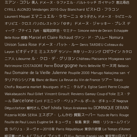
ミアン・コクレ
美人
ドメーヌ・ラファエル・バルトゥッチ
ガイヤック
恵比寿店
Guy Blanchard
ビストロ・フラコン
CYRILL ALONZO
Vendanges 2016
エマニュエル・ラセーニュ
Laurent Miquel
ゆう子さん
ドメーヌ・ラピエール
ドメーヌ・ジャッキー・プレス
オリビエ・クロス
パリのレストラン「ゆず」
デ
ィーヴ・ブテイユ
九州・福岡試飲会・セミナー
Simone mère de Derain
Echappée
Marcel et Claire Richaud
Nomura
Belle Rose
感動
ヴァン・ド・プリムー
Unison Suwa
Rose
ドメーヌ・パット・ルー
Denis TARDIEU
Coteaux du
ビオディナミ
ミュスカデ
ロゼワイン
Layon
サンソー
共存
リースリング
カタロ
ル・クロ・デ・グリヨン
ニア人
Libourne
Château Plaisance
Miyagawa san
Bourgogne
セーヌ河
Patrimoine
COSTADORE
Pierre
Paris Belleville
Babass
Domaine de la Vieille Julienne
Paul
Poupille 2008
Marugo Nakajima san
イ
ツアー
タリアのシシリア島
Blanc de Blanc
La Revue du Vin de France
Tokyo
Chofu
Boqueria market
Bouzigues
ドゥニ・タルデュ
Eglise Saint Pierre
Couple
Wakabayashi
Paul Gillet
Vincent Girault
Reviens Gamay
Coup d'folie
ミス・テ
Barcelone
ール
Cyril
ドミニック・べリュアール
ポール・ボキューズ
Nagoya
Chef Ishida
DOMINIQUE DERAIN
Dégustation
植村さん
Tokyo Arakawa-ku
エスポア・ しんかわ
質販スーパー
Pizzeria ROBA SERIA
Yuzu de Paris
Rouge
Feuille de Paul Louis Eugène 94
キューヴェ・桜島
東京・神田・リショームワイン
会
ラパリュ・ヌーヴォー2018年
Paris République
東京の夜景
Le Temps d'Aimer
柳沼憲一さん
ＡＣブルイイ
プイッチ・ロドー
Baton Itagaki san
東京荒川区のエス