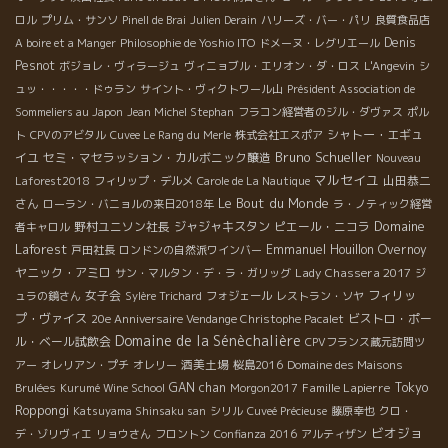
る人の生活、志を知らないと結局ワインの薄っぺらな表面の部分
ロル
プリム・サンソ
Pinell de Brai
Julien Derain
ハリーズ・バー・パリ
良質食品店
しか分からない。 一杯のワインの味わいは氷山の一角にすぎな
Denis
A boire et a Manger
Philosophie de Yoshio ITO
ドメーヌ・レグリエール
い。 その味わいを造り上げた原点の部分は氷山の水面下にある８
Pesnot
ボジョレ・ヴィラージュ
ヴィニョブル・エリオン・ダ・ロス
L'Angevin
シ
０％の土台の部分を知らなければ意味がない。 果実味とか、ミネ
ュッ・・・・・ドゥラン
サイント・ヴィクトワール山
Président Association de
ラルとか濃いとか薄いとかの表面の部分よりもっと大切な、ワイ
ンの深い核心の部分がある。 それを知らないと本当に自信をもっ
Sommeliers au Japon
Jean Michel Stephan
フラコン経営者のジル・ダヴァス
ポル
て販売ができない。 だから有馬氏はフランスまでやって来るの
シャトー・エギュ
ト
CPVのアビタル
Cuvee Le Rang du Merle
株式会社エスポア
だ。 今年も５月にフランスを一周した。勿論、今年のヌーヴォー
Bruno Schueller
イユ
セミ・マセラッション・カルボニック醸造
Nouveau
の畑、造る人、その家族との触れ合い、食事も一緒した。繊細で
マルセイユ
山田恭二
Laforest2018
フィリップ・デルメ
Carole de La Nautique
感受性豊かな有馬氏はそこから多くのものを吸収した。 〜１５年
Le Bout du Monde
さん
ローラン・バニョルの来日2018年
ラ・ノティック経営
来の付き合いのドメーヌ・ラルジョルも世代交代の真っ最中〜 南
Domaine
野村ユニソン社長
ジャジャキスタン
ピエール・ニコラ
者キャロル
フランスでカベルネ・ソーヴィニョンを造らせたら天下逸品のラ
Laforest
Emmanuel Houillon Overnoy
戸田社長
ロンドンの自然派ワインバー
ルジョルだ。オーナーのテスラン一家も世代交代の真っ最中であ
ヤニック・アミロ
Lady Chassera 2017
サン・マルタン・デ・ラ・ガリッグ
ジ
る。有馬氏の左に居るのが次世代を担うフランソワだ。 フランソ
女子会
フィリッ
ュラの鏡さん
Sylère Trichard
フォジェール
レストラン・ソヤ
ワと有馬氏は同世代。二人とも、先代に感謝の気持ちは忘れな
プ・ヴァイス
ビストロ・ポー
20e Anniversaire Vendange Christophe Pacalet
い。しかし、先代と同じことをやっていては先が危ないのは感じ
Domaine de la Sénèchalière
ル・ベール試飲会
CPVフランス蔵元訪問ツ
ている。 フランソワがドメーヌで働きだして５年がたつ。お父さ
酒美土場
アー
オレリアン・プチ
オレリー
桜島2016
Domaine des Maisons
んを尊重しつつ着実にドメーヌを健全に進化させている。勿論、
GAN chan
Famille Lapierre
Tokyo
Brulées
Kurumé Wine School
Morgon2017
多少の摩擦はあってもお互いに譲りあって進化している。ワイン
Roppongi
Katsuyama Shinsaku san
シリル
Cuveé Précieuse
藤原幸也
クロ・
はますます繊細、フィネスの方向に向かっている。そんな醸造元
ビオジョ
デ・ゾリヴィエ
リョウさん
フロントン
Confianza 2016
アルティザン
の変化を訪問することで肌で感じ取ることができる。大切なこと