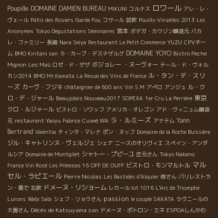
ロワール
Poupille
DOMAINE DAMIEN BUREAU
MIKUNI
コルナス
アレ・レ・
ヴェール
Patis des Rosiers
Garde Fou
コサール
試飲
Pouilly-Vinzelles 2013
Les
宮本
Anonymes
Tokyo Degustations Séminaires
ボデガ・カウゾン醸造元
パカ
YUZU
レ・ファミリー
長崎
Nara Seiya
Restaurant Le Petit Commerce
CPVチー
DOMAINE YOYO
ム
BMO Kiritani san
ラ・カーブ・デステザルグ
Bistro Peche
ボジョレー ・ヌーヴォー
Mignon
Les Maù
ロゼ・ド・ザザ
テール・ド・ヴォル
ル・タン・デ・スリ
カン2014
BMO Mr.Kamata
La Revue des Vins de France
ーズ
カーヴ・フジキ
ル・ク
châtaignier de 600 ans
Vin S M
アぺロ
アンジュ
東京
ロ・デ・ジャール
Beaujolais Nouveau2017
SOPEXA
1er Cru La Perrière
クロ・ルジャール
ビストロ・ソワッフ
アメリカ・オレゴン
アド・ヴィニュム醸造
ラ・ルミーズ
Yann
元
restaurant Yaoyu
Fabrice
Cuveé WA
アナテム
Bertrand
Valentia
ティンタ・マレナ
ポン・ヌッフ
Domaine de la Roche Buissière
ジル・キャトリンヌ・ヴェルジェ
シェナ
ニースのオリヴィエ
スペイン・アンダ
シャトー・プピーユ
ルシア
Domaine de Montgilet
庄元さん
Tokyo Nakano
マル
ビストロ・モンマルトル
France Vin Rosé
Les Prémices 16
OFF DE OUFF
セル・ラピエール
Pierre Nicolas
Les Bastides d'Alquier
俊さん
パリレストラ
ドメーヌ・リショーム
ン・奏で
北欧
レカール lot 1016
L'Arc de Triomphe
passion
Lurons
Wabi Sabi
シェフ・リョウさん
le couple SAKATA
ラヴニールの
Décès de Katsuyama san
大園さん
ドメーヌ・ポトロン・ミネ
ESPOAしんかわ