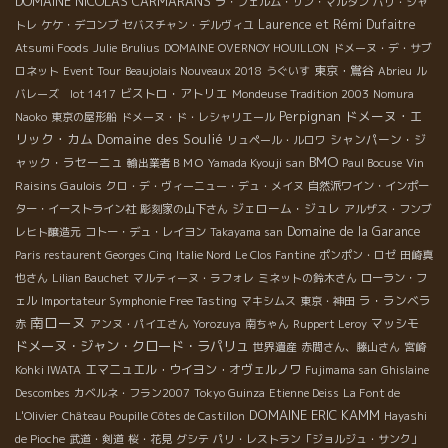
DOMAINE NICOLAS CARMARANS
ラ・フェルム・サン・マルタン
パリ・シャ
Laurence et Rémi Dufaitre
トレ
ケケ・デコンブ
セバスチャン・デルヴィユ
Atsumi Foods
Julie
Brulius
DOMAINE OVERNOY HOUILLON
ドメーヌ・デ・サブ
東京・鴬谷
ロネット
Event Tour
Beaujolais Nouveaux 2018
うぐいす
Abrieu
ル
ビストロ・アトリエ
バレーズ lot 1417
Mondeuse Tradition 2003
Nomura
Perpignan
ドメーヌ・エ
Naoko
東京の屋形船
ドメーヌ・ド・レシャリエール
リック・カム
Domaine des Soulié
シャンパーン・ジ
リュペール・ルロワ
BMO
ャック・ラセーニュ
Vin
輸出業者ＢＭＯ
Yamada Kyouji san
Paul Bocuse
Raisins Gaulois
クロ・デ・ヴィーニュー・デュ・メイヌ
自然派ワイン・インポー
ジェローム・ジュレ
ター・イーストライン社
彫刻家の山下さん
アルザス・フンブ
Domaine de la Garance
レヒト醸造元
コトー・デュ・レイヨン
Takayama san
Paris restaurent Georges Cinq
Italie Nord
Le Clos Fantine
ポンポン・ロゼ
田崎真
也さん
Lilian Bauchet
マルティーヌ・ラフォレ
ミネットの鈴木さん
ローラン・フ
ラ・ランベラ
ェル
Importateur Symphonie Free Tasting
マキシムス
東京・神田
南ローヌ
マッシモ
赤
アンヌ・パイエさん
Yorozuya
南ちゃん
Ruppert Leroy
ドメーヌ・ジャン・クロード・ラパリュ
世界遺産
赤間さん、藤山さん
宮崎
エマニュエル・ウイヨン・オヴェルノワ
Kohki IWATA
Fujimama san
Ghislaine
Descombes
カベルネ・フラン2007
Tokyo Guinza
Etienne Deiss
La Font de
DOMAINE ERIC KAMM
L'Olivier
Château Poupille Côtes de Castillon
Hayashi
de Pioche
武道・剣道
桜・花見
グシテ
パリ・レストラン「ジョルジュ・サンク」