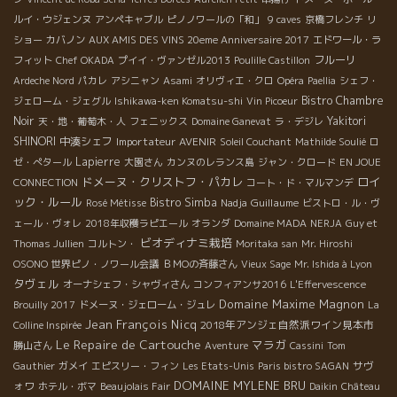
ルイ・ウジェンヌ
アンペキャブル
ピノノワールの「和」
9 caves
京橋フレンチ
リ
ショー
カバノン
AUX AMIS DES VINS 20eme Anniversaire 2017
エドワール・ラ
フルーリ
フィット
Chef OKADA
プイイ・ヴァンゼル2013
Poulille Castillon
Ardeche Nord
パカレ
アシニャン
Asami
オリヴィエ・クロ
Opéra
Paellia
シェフ・
Bistro Chambre
ジェローム・ジェグル
Ishikawa-ken Komatsu-shi
Vin Picoeur
Noir
Yakitori
天・地・葡萄木・人
フェニックス
Domaine Ganevat
ラ・デジレ
SHINORI
中湊シェフ
Importateur AVENIR
Soleil Couchant
Mathilde Soulié
ロ
Lapierre
ゼ・ぺタール
大園さん
カンヌのレランス島
ジャン・クロード
EN JOUE
ドメーヌ・クリストフ・パカレ
ロイ
CONNECTION
コート・ド・マルマンデ
ック・ルール
Bistro Simba
Guillaume
Rosé Métisse
Nadja
ビストロ・ル・ヴ
ェール・ヴォレ
2018年収穫ラピエール
オランダ
Domaine MADA
NERJA
Guy et
ビオディナミ栽培
Thomas Jullien
コルトン・
Moritaka san
Mr. Hiroshi
OSONO
世界ピノ・ノワール会議
ＢＭОの斉藤さん
Vieux Sage
Mr. Ishida à Lyon
タヴェル
オーナシェフ・シャヴィさん
コンフィアンサ2016
L'Effervescence
Domaine Maxime Magnon
Brouilly 2017
ドメーヌ・ジェローム・ジュレ
La
Jean François Nicq
2018年アンジェ自然派ワイン見本市
Colline Inspirée
Le Repaire de Cartouche
マラガ
勝山さん
Aventure
Cassini
Tom
サヴ
Gauthier
ガメイ
エピスリー・フィン
Les Etats-Unis
Paris bistro SAGAN
DOMAINE MYLENE BRU
ォワ
ホテル・ボマ
Beaujolais Fair
Daikin
Château