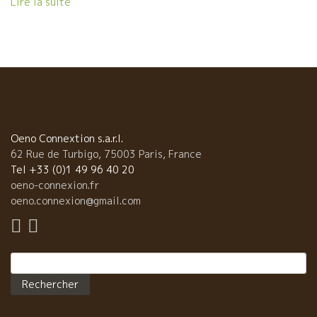
Lire la suite
かりした奥さんを迎えて頑張っている姿を見るとジ−ンと来るもの
がある。 フランス醸造元も世代交代が進んでいる 今、フランスの
醸造元でも世代交代の時期に来ているところが多い。ワイン造り
もお酒屋さんも地場に密着した職業だ。先代のやってきた事をガ
ラっとは変えられないのは葡萄栽培も同じだ。 世代が代わったか
らといって直ぐワインが美味しくはならない。葡萄には樹齢とい
うものがあり、樹齢30年を超える頃からやっとワインに深味が出
てくる。お爺さんやお父さんが植えた葡萄で、現世代がやっと今
美味しいワインができるという長いスタンスが必要な職業だ。お
Oeno Connextion s.a.r.l.
酒屋さんも先代が築いた店の信用の上で今の商売が成り立ってい
62 Rue de Turbigo, 75003 Paris, France
る、どちらも先祖を大変大切にしている。 〜一年間でワイン100
Tel +33 (0)1 49 96 40 20
本を飲もう！会〜 一年間で100本のワインを飲む企画、15名ほど
oeno-connexion.fr
が集まった。 毎月、一回集まってお店の中で10本のワインを飲も
oeno.connexion@gmail.com
う！という会だ。 ただ、飲むのは面白くない。参加者各自がつま
みや簡単な料理を作って持参する仕組みだ。それに店が提案する
ワインを毎回10本飲むというわけだ。でも毎回10本では終わらな
Rechercher :
いようだ。３本ほどは飛び入りで追加しているようだ。当然、最
初に簡単なワインセミナ−をやる。後半は酔ってくると、もうあま
り聞いていない。飲み会風になってしまう。 今回は私も参加し
た。丁度、ボジョレヌ−ヴォ−の時期なのでヌーヴォ−とそれに引