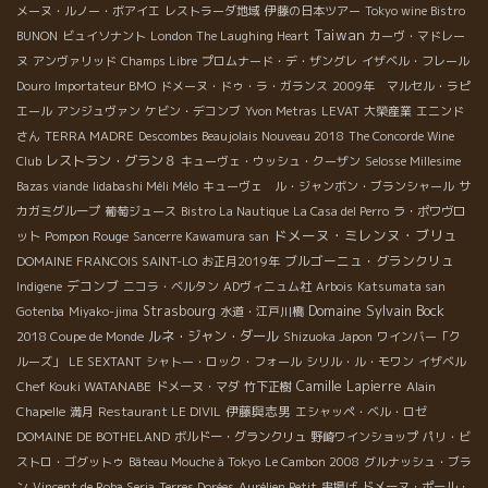
メーヌ・ルノー・ボアイエ
レストラーダ地域
伊藤の日本ツアー
Tokyo wine Bistro
Taiwan
BUNON
ビュイソナント
London The Laughing Heart
カーヴ・マドレー
ヌ
アンヴァリッド
Champs Libre
プロムナード・デ・ザングレ
イザベル・フレール
Douro
Importateur BMO
ドメーヌ・ドゥ・ラ・ガランス
2009年 マルセル・ラピ
エール
アンジュヴァン
ケビン・デコンブ
Yvon Metras
LEVAT
大榮産業
エニンド
さん
TERRA MADRE
Descombes Beaujolais Nouveau 2018
The Concorde Wine
レストラン・グラン８
Club
キューヴェ・ウッシュ・クーザン
Selosse Millesime
Bazas viande
Iidabashi Méli Mélo
キューヴェ ル・ジャンボン・ブランシャール
サ
カガミグループ
葡萄ジュース
Bistro La Nautique
La Casa del Perro
ラ・ポワヴロ
ドメーヌ・ミレンヌ・ブリュ
Pompon Rouge
ット
Sancerre Kawamura san
ブルゴーニュ・グランクリュ
DOMAINE FRANCOIS SAINT-LO
お正月2019年
デコンブ
Indigene
ニコラ・ベルタン
ADヴィニュム社
Arbois
Katsumata san
Domaine Sylvain Bock
Strasbourg
Gotenba
Miyako-jima
水道・江戸川橋
ルネ・ジャン・ダール
2018 Coupe de Monde
Shizuoka Japon
ワインバー「ク
ルーズ」
LE SEXTANT
シャトー・ロック・フォール
シリル・ル・モワン
イザベル
Chef Kouki WATANABE
Camille Lapierre
ドメーヌ・マダ
竹下正樹
Alain
伊藤與志男
Chapelle
満月
Restaurant LE DIVIL
エシャッペ・ベル・ロゼ
DOMAINE DE BOTHELAND
ボルドー・グランクリュ
野崎ワインショップ
パリ・ビ
ストロ・ゴグットゥ
Bâteau Mouche à Tokyo
Le Cambon 2008
グルナッシュ・ブラ
ン
Vincent de Roba Seria
Terres Dorées
Aurélien Petit
串揚げ
ドメーヌ・ポール・