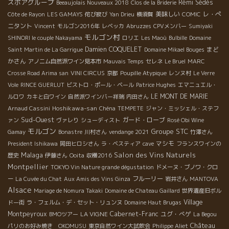
スポアグループ
Rémi Sédès
Beeaujolais Nouveaux 2018
Clos de la Briderie
美味しい
レ・ぺ
Côte de Rayon
LES GAMAYS
侘び寂び
Yan Drieu
横須賀
COMIC
ニタント
Vincent
モルゴン2016年
レベッカ
Abruzzes
CPVメンバー
Sumiyaki
モルゴン村
SHINORI le couple Nakayama
ロリエ
Les Maoù
Bulbille
Domaine
Damien COQUELET
まど
Saint Martin de La Garrigue
Domaine Mikael Bouges
かさん
アノニム自然派ワイン見本市
Mauvais Temps
セレネ
Le Bruel
MARC
Crosse Road Arima san
VINI CIRCUS
京都
Poupille Atypique
レンヌ村
Le Verre
Vole
RINCE GUERLUT
ビストロ・ポール・ベール
Patrice Hughes
エマニュエル・
LE MONT DE MARIE
ルロワ
カキと白ワイン
自然派ワインバー祥瑞
内田さん
Hoshikawa-san
Arnaud Cassini
Chéna
TEMPETE
ジャン・ミッシェル・ステフ
Sud-Ouest
ガード・ローブ
ァン
ヴァレり
シューディスト
Rosé Obi Wine
モルゴン
Groupe STC
Gamay
Bonastre
川村さん
vendange 2021
竹澤さん
マシモ
President Ishikawa
岡田ヒロシさん
ラ・ベスティア
cave
フランスワインの
Malaga
Salon des Vins Naturels
歴史
伊藤さん
Ooita
収穫2016
Montpellier
TOKYO Vin Nature grande dégustation
ドメーヌ・ブノワ・クロ
フルーリー
ー
La Cuvée du Chat
Aux Amis des Vins Ginza
岩井さん
MANTOVA
Alsace
Mariage de Nomura Takaki
Domaine de Chateau Gaillard
世界遺産旧ボル
Village
ドー街
ラ・フェルム・デ・セット・リュンヌ
Domaine Haut Brugas
Montpeyroux
LA VIGNE
Cabernet-Franc
ユグ・べゲ
BMOツアー
La Begou
Château
パリのお好み焼き OKOMUSU
東京自然ワイン大試飲会
Philippe Aliet