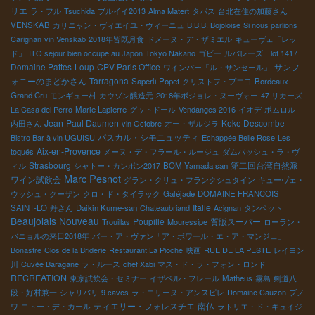
リエ
ラ・フル
Tsuchida
ブルイイ2013
Alma Matert
タパス
台北在住の加藤さん
VENSKAB
カリニャン・ヴィエイユ・ヴィーニュ
B.B.B. Bojoloise
Si nous parlions
Carignan
vin Venskab
2018年皆既月食
ドメーヌ・デ・ザミエル
キューヴェ「レッ
ド」
ITO sejour bien occupe au Japon
Tokyo Nakano
ゴビー
ルバレーズ lot 1417
Domaine Pattes-Loup
CPV Paris Office
サンフ
ワインバー「ル・サンセール」
ォニーのまどかさん
Tarragona
Saperli Popet
クリストフ・プエヨ
Bordeaux
Grand Cru
モンギュー村
カウゾン醸造元
2018年ボジョレ・ヌーヴォー
47 リカーズ
La Casa del Perro
Marie Lapierre
グットドール
Vendanges 2016
イオデ
ポムロル
Jean-Paul Daumen
Keke Descombe
内田さん
vin Octobre
オー・ザルジラ
パスカル・シモニュッティ
Bistro Bar à vin UGUISU
Echappée Belle Rose
Les
Aix-en-Provence
toqués
メーヌ・デ・フラール・ルージュ
ダムバッシュ・ラ・ヴ
Strasbourg
第二回台湾自然派
ィル
シャトー・カンボン2017
BOM Yamada san
Marc Pesnot
ワイン試飲会
グラン・クリュ・フランクシュタイン
キューヴェ・
ウッシュ・クーザン
クロ・ド・タイラック
Galéjade
DOMAINE FRANCOIS
Italie
SAINT-LO
丹さん
Daikin Kume-san
Chateaubriand
Acignan
タンペット
Beaujolais Nouveau
Poupille
質販スーパー
Trouillas
Mouressipe
ローラン・
バニョルの来日2018年
バー・ア・ヴァン「ア・ボワール・エ・ア・マンジェ」
Bonastre
Clos de la Briderie
Restaurant La Pioche
映画
RUE DE LA PESTE
レイヨン
川
Cuvée Baragane
ラ・ルース
chef Xabi
マス・ド・ラ・フォン・ロンド
RECREATION
東京試飲会・セミナー
イザベル・フレール
Matheus
霧島
剣道八
段・好村兼一
シャリバリ
9 caves
ラ・コリーヌ・アンスピレ
Domaine Cauzon
ブノ
ティエリー・フォレスチエ
南仏
ワ
コトー・デ・カール
ラトリエ・ド・キュイジ