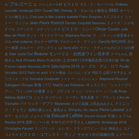
ブルゴーニュ
ビストロ
ル
ジャニエール村
マス・ド・モンペール
Château
BMO
Lassolle
vendange 2021
Cuveé WA
Chenas
ラ・タルバルド醸造元
オーリッ
クスの橋元さん
C'est pas la Mer à boire
Isabelle Frère
Aveyron
ＡＣブルイイ
シャ
Jean-Pierre Robinot
トー・ラッソル
Damien Coquelet Nouveau
ドメーヌ・シャモ
ビストロ・シンバ
Olivier Cousin
ナール
コマックス・エティリックス
Julie
Mas del Périé
サント・ヴィクトワール
Stéphane Rocher
ラ・ノティック経営者キャ
ロル
chef Julianne
ボルドー1977年
マルティーヌ・ラフォレ
Camille BACAVE
ボル
ドー夜景
ボルドー・グランクリュ
La Terre d'Or
ヴァン・ナチュールのビストロの歴
Beaune
モンペリエ・自然派ワイン見本市
史
Sete
Juste Ciel
クマちゃん
西
尾さん
Nuit d'Ooedo
Bistro FLACON - 2
2018年11月伊藤與志男の日本の旅
Vin de
Sakurajima 2016
ル・グロ・デュ・ロワ
France
Lapalu Nouveau 2018
Pouilly-
Vinzelles 2013
Paris en août
マドナ教会
ミレジム・ビオ
R2L'O
山田マサ子さん
オ
リヴィエ・クロ
Domaine Coudoulet
シャトー・シャンション
Stéphanie Roussel
パリ
和食
Sakagami Groupe
Hop'là
Les Prémices 16
レストラン「シャトーブリ
アン」
ワインの4つの要素
トム・ゴティエ
ドゥニ・ジャンドー
シノン城
Anne-
Hélène
銀座4丁目
ことり
オリヴィエ・クーザン
荒木夫妻
ラ・プラッツ
L'Arc de
パトリック・デプラ
ドミニッ
Triomphe
Miyamoto
ＡＯＣ組織
上田あゆみさん
ク・ドゥラン
Pierre Laforest
福岡の黄ちゃん
森高さん
Shinjuku
Vin Jaune
エス
Edouard Laffitte
中湊シェフ
ポア・もりたか
ジョージア国
Vincent Girault
La
ＢＭＯのマサ子さん
Lapierre
Remise 2018
星野リゾート社
Venddange 2018
Christophe Pacalet
ラングドック・ルシヨン
フランスワイン・ロゼ
桐谷さん
エメ・
ビストロ・コワンスト・ヴィノ
サカガミ社の高橋社長
コメラス
エドワード