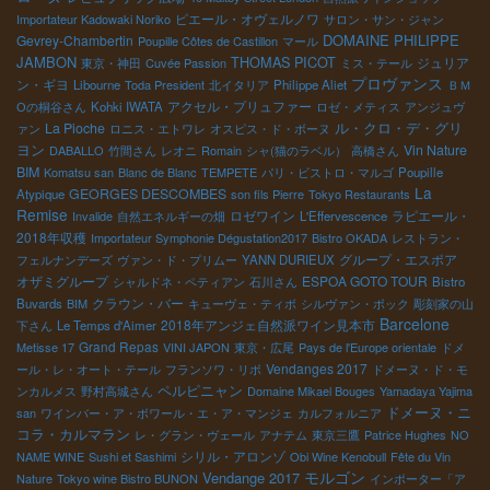
ピエール・オヴェルノワ
Importateur Kadowaki Noriko
サロン・サン・ジャン
DOMAINE PHILIPPE
Gevrey-Chambertin
Poupille Côtes de Castillon
マール
JAMBON
THOMAS PICOT
ジュリア
東京・神田
Cuvée Passion
ミス・テール
プロヴァンス
ン・ギヨ
Libourne
Toda President
北イタリア
Philippe Aliet
ＢＭ
アクセル・プリュファー
Оの桐谷さん
Kohki IWATA
ロゼ・メティス
アンジュヴ
ル・クロ・デ・グリ
La Pioche
ァン
ロニス・エトワレ
オスピス・ド・ボーヌ
ヨン
Vin Nature
DABALLO
竹間さん
レオニ
Romain
シャ(猫のラベル）
高橋さん
BIM
Komatsu san
Blanc de Blanc
TEMPETE
パリ・ビストロ・マルゴ
Poupille
La
GEORGES DESCOMBES
Atypique
son fils Pierre
Tokyo Restaurants
Remise
ロゼワイン
ラピエール・
Invalide
自然エネルギーの畑
L'Effervescence
2018年収穫
Importateur Symphonie Dégustation2017
Bistro OKADA
レストラン・
グループ・エスポア
フェルナンデーズ
ヴァン・ド・プリムー
YANN DURIEUX
オザミグループ
ESPOA GOTO TOUR
シャルドネ・ペティアン
石川さん
Bistro
クラウン・バー
Buvards
BIM
キューヴェ・ティボ
シルヴァン・ボック
彫刻家の山
Barcelone
2018年アンジェ自然派ワイン見本市
下さん
Le Temps d'Aimer
Grand Repas
Metisse 17
VINI JAPON
東京・広尾
Pays de l'Europe orientale
ドメ
Vendanges 2017
ール・レ・オート・テール
フランソワ・リボ
ドメーヌ・ド・モ
ペルピニャン
ンカルメス
野村高城さん
Domaine Mikael Bouges
Yamadaya Yajima
ドメーヌ・ニ
san
ワインバー・ア・ボワール・エ・ア・マンジェ
カルフォルニア
コラ・カルマラン
レ・グラン・ヴェール
アナテム
東京三鷹
Patrice Hughes
NO
シリル・アロンゾ
NAME WINE
Sushi et Sashimi
Obi Wine Kenobull
Fête du Vin
モルゴン
Vendange 2017
Nature
Tokyo wine Bistro BUNON
インポーター「ア