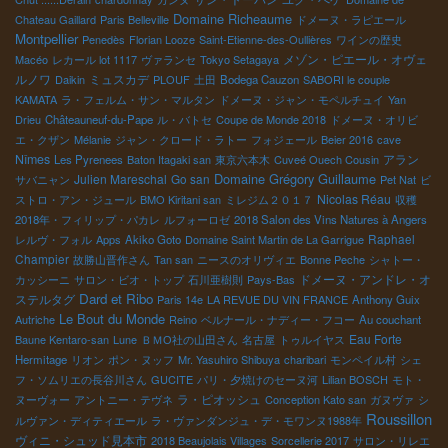
Domaine Richeaume
Chateau Gaillard
Paris Belleville
ドメーヌ・ラピエール
Montpellier
Penedès
Florian Looze
Saint-Etienne-des-Oullières
ワインの歴史
メゾン・ピエール・オヴェ
Macéo
レカール lot 1117
ヴァランセ
Tokyo Setagaya
ルノワ
ミュスカデ
Daikin
PLOUF
土田
Bodega Cauzon
SABORI le couple
KAMATA
ラ・フェルム・サン・マルタン
ドメーヌ・ジャン・モペルチュイ
Yan
Drieu
Châteauneuf-du-Pape
ル・バトセ
Coupe de Monde 2018
ドメーヌ・オリビ
エ・クザン
Mélanie
ジャン・クロード・ラトー
フォジェール
Beier 2016
cave
Nîmes
アラン
Les Pyrenees
Baton Itagaki san
東京六本木
Cuveé Ouech Cousin
Domaine Grégory Guillaume
Julien Mareschal
Go san
サバニャン
Pet Nat
ビ
Nicolas Réau
ストロ・アン・ジュール
BMO Kiritani san
ミレジム２０１７
収穫
2018年・フィリップ・パカレ
ルフォーロゼ
2018 Salon des Vins Natures à Angers
Raphael
レルヴ・フォル
Apps
Akiko Goto
Domaine Saint Martin de La Garrigue
Champier
故勝山晋作さん
Tan san
ニースのオリヴィエ
Bonne Peche
シャトー・
ドメーヌ・アンドレ・オ
カッシーニ
サロン・ビオ・トップ
石川亜樹則
Pays-Bas
Dard et Ribo
ステルタグ
Paris 14e
LA REVUE DU VIN FRANCE
Anthony Guix
Le Bout du Monde
Autriche
Reino
ベルナール・ナディー・フコー
Au couchant
Eau Forte
Baune Kentaro-san
Lune
ＢＭО社の山田さん
名古屋
トゥルイヤス
Hermitage
リオン
ポン・ヌッフ
Mr. Yasuhiro Shibuya
charibari
モンペイル村
シェ
フ・ソムリエの長谷川さん
GUCITE
パリ・夕焼けのセーヌ河
Lilian BOSCH
モト・
ラ・ピオッシュ
ヌーヴォー
アントニー・テヴネ
Conception Kato san
ガヌヴァ
シ
Roussillon
ルヴァン・ディティエール
ラ・ヴァンダンジュ・デ・モワンヌ1988年
ヴィニ・シュッド見本市
2018 Beaujolais Villages
Sorcellerie 2017
サロン・リレエ