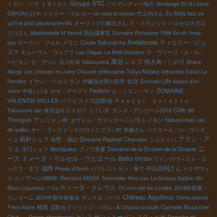
Groupe STC
トラン・ソヤ
トモミさん
ノルマンディー地方
Vendange 2018 Léonis
ている。 フュージョン料理のようにバランスのいいものと悪いも
ESPOAたけや
シャトー・マルゴー
vin rosé et somen
竹之内さん
En Mets fais ce
のも存在している。 でも色んな試作、イノベーションの中に驚く
qu'il te plait
Montmartre Bis
オーリックの橋元さん
ラ・トランシェ
バルセロナのユ
ほど素晴らしいもの登場している。 こうして自然派も進化してい
ウコさん
Madmoiselle M
Benoit
国会議事堂
Domaine Richaume 1998 Syrah
Imao-
くんだろうなと感じる。 そんな変化の中、セミ・マセラッショ
Andalousie
ティエリー・ピュ
san
ローラン・フェル
メラニ
Cuvée Sakurajima
ン・カルボヌック醸造をトコトン追究してトビッキリ美味しいワ
ズラ
キューヴェ・ヴォアラ
Les Clapas
Le Petit Domaine
ラ・ヴリーユ・エ・ル・
インを造る醸造家も勿論、大切な存在だ。（ル・タン・ド・スリ
萬谷シェフ
焼き鳥・しのり
パピヨン
ラ・デジレ
石川社長
Katsuyama
Brave
ーズのアクセル・プリュッファー） こんな進化を目の当たりに観
Margo
Les Uniques de Jules Chauvet
philosophie
Tokyo Mitaka
Sébastien David
La
ながらのラ・ルミーズ試飲会は、自然派ワインの過去、現在、未
イヤン・ベルトラン
台北
Perrière
伊藤與志男の哲学
Ecrivain LIN
Autour d'un
来を一同に味わうことができる素晴らしい試飲会でした。 こんな
Festivin
DOMAINE
verre
中湊しげる
ロゼ・グリグリ
ル・ｒタン・デメ
変化は他の造りでは存在しない。 微生物をコントロールして、酸
VALENTIN VALLES
パリビストロ試飲会
Ｐａｓｃａｌ Ｃｏｌｅｔｔｅ
化防止剤の多用や香付け人口酵母を使ったり、化学剤を加えて人
Côte de
Takayama san
株式会社エスポア
うぐいす
ダンス・アンコール2016
間の好みのスタイルに造りあげてしまうよう醸造の世界には存在
Thongue
アシニャン村
タヴェル・ヴァンタージュ15
レイモン
Nakaminato
Jeu
しない変化である。 あくまで天の与えてくれた素材を尊重して、
de quilles
オー・ラングドックのロックブラン村
伊藤さん
ペリエール・レ・ヴィエ
その土地の微生物達との共存した造りだからこそのワインの味わ
植村シェフ
アラン・ア
イユ
長野・諏訪
Domaine Raphael Champier
シュビドバ
いである。 ますます、自然派ワインが面白なってきた・ 感動的な
リエ
ニ
水口シェフ
Montgueux
ブノワ夫妻
Domaine de la St-Jean de la Gineste
エモーションナルなワインが多かった。
ドメーヌ・マルセル・ラピエール
ース
Bistro Simba
ワインカヴィスト・ロ
福岡
中山良則さん
ックス・オフ
Pineau d'Aunis
パリレストラン・奏で
イクザヴィ
エ
ルノワール1989年
Domaine MADA
Sommelier Hino san
La Grosse Nadine Vin
パルティーダ・クレウス
Blanc Liquoreux
On s'en bat les couilles
2018年収穫・
Château Aiguilloux
リショーム
2019年新年昼食会
サントル
ババス
OlivierJeantet
桜島
Frère Marie
試飲会フィリップ・パカレ
A Chacun sa bulle
Cachette Masa chef
サン・トーバン
ユグ・べゲ
Chut ......Derain
chardonnay
カンヌ
Domaine de