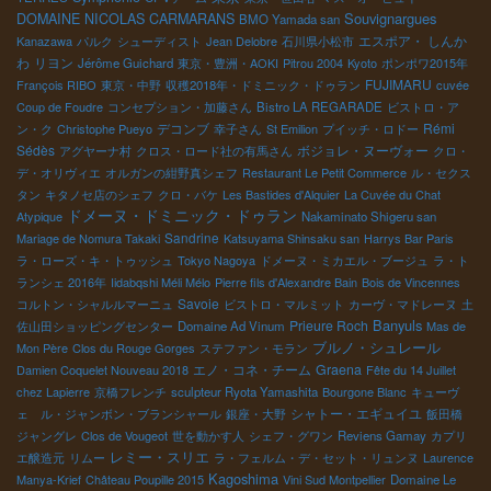
Souvignargues
DOMAINE NICOLAS CARMARANS
BMO Yamada san
エスポア・ しんか
Kanazawa
パルク
シューディスト
Jean Delobre
石川県小松市
わ
リヨン
Jérôme Guichard
東京・豊洲・AOKI
Pitrou 2004
Kyoto
ポンポワ2015年
FUJIMARU
François RIBO
東京・中野
収穫2018年・ドミニック・ドゥラン
cuvée
Coup de Foudre
コンセプション・加藤さん
Bistro LA REGARADE
ビストロ・ア
デコンブ
Rémi
ン・ク
Christophe Pueyo
幸子さん
St Emilion
プイッチ・ロドー
Sédès
ボジョレ・ヌーヴォー
アグヤーナ村
クロス・ロード社の有馬さん
クロ・
デ・オリヴィエ
オルガンの紺野真シェフ
Restaurant Le Petit Commerce
ル・セクス
タン
キタノセ店のシェフ
クロ・バケ
Les Bastides d'Alquier
La Cuvée du Chat
ドメーヌ・ドミニック・ドゥラン
Atypique
Nakaminato Shigeru san
Sandrine
Mariage de Nomura Takaki
Katsuyama Shinsaku san
Harrys Bar Paris
ラ・ローズ・キ・トゥッシュ
Tokyo Nagoya
ドメーヌ・ミカエル・ブージュ
ラ・ト
ランシェ 2016年
Iidabqshi Méli Mélo
Pierre fils d'Alexandre Bain
Bois de Vincennes
Savoie
コルトン・シャルルマーニュ
ビストロ・マルミット
カーヴ・マドレーヌ
土
Banyuls
Prieure Roch
佐山田ショッピングセンター
Domaine Ad Vinum
Mas de
ブルノ・シュレール
Mon Père
Clos du Rouge Gorges
ステファン・モラン
エノ・コネ・チーム
Graena
Damien Coquelet Nouveau 2018
Fête du 14 Juillet
chez Lapierre
京橋フレンチ
sculpteur Ryota Yamashita
Bourgone Blanc
キューヴ
シャトー・エギュイユ
ェ ル・ジャンボン・ブランシャール
銀座・大野
飯田橋
ジャングレ
Clos de Vougeot
世を動かす人
シェフ・グワン
Reviens Gamay
カプリ
レミー・スリエ
エ醸造元
リムー
ラ・フェルム・デ・セット・リュンヌ
Laurence
Kagoshima
Manya-Krief
Château Poupille 2015
Vini Sud Montpellier
Domaine Le