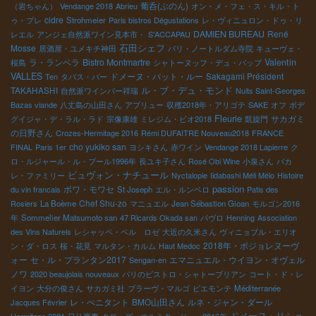
葡呑(ぶのん)
（岩ちゃん）
Vendange 2018
Abrieu
オン・メ・フェ・ス・キル・ト
cidre
ゥ・プレ
Strohmeier
Paris bistros Dégustations
レ・ヴィニュロン・ドゥ・リ
DAMIEN BUREAU
René
レエル
アンジェ自然派ワイン見本市・
S'ACCAPAU
石田シェフ
Mosse
居酒屋・ユメキチ神田
パリ・ノートルダム寺院
キューヴェ・
ラ・ランベラ
Bistro Montmartre
Valentin
桜島
シャトーヌッフ・デュ・パップ
VALLES
ドメーヌ・パット・ルー
Sakagami Président
Ten
タパス・バー
ル・ブ・デュ・モンド
TAKAHASHI
自然派ワインバー祥瑞
Nuits Saint-Georges
Bazas viande
八丈島の山田さん
アブリュー
収穫2018年・アリゴテ
SAKE
オフ
ボデ
Fleurie
サカガミ
グイジャ・デ・ラル・ラド
宗像康雄
ミレジム・ビオ2018
凱旋門
の日野さん
Crozes-Hermitage 2016
Rémi DUFAITRE Nouveau2018
FRANCE
cho yukiko san
FINAL
Paris 1er
ヨシキさん
赤ワイン
Vendange 2018 Lapierre
ク
ロ・ルジャール・ル・ブール1996年
長ユキ子さん
Rosé Obi Wine
小泉さん
パカ
ビュヴォン・ナチュール
レ・ファミリー
Nyctalopie
Iidabashi Méli Mélo
Histoire
passion
ボワ・モワセ
du vin francais
St Joseph
エル・ルンベロ
Patis des
Chef Shu-zo
Rosiers
La Boème
マニュエル
Jean Sébastion Gioan
モルゴン2016
年
Sommelier Matsumoto san
47 Ricards Okada san
パヴロ
Henning
Association
des Vins Naturels
レシャッペ・ベル ロゼ
大近の久米さん
ヴィニョブル・エリオ
2018年・ボジョレヌーヴ
ン・ダ・ロス
桜・花見
マルタン・カルム
Haut Medoc
ォー
セ・ル・プランタン2017
エマニュエル・ウイヨン・オヴェル
Sengan-en
ノワ
2020 beaujolais nouveaux
パリのビストロ・シャトーブリアン
コート・ド・レ
イヨン
大分の俊さん
サカガミ社
ブラーヴ・マルゴ
ピエモンテ
Méditerranée
レ・ぺニタント
BMO山田さん
ルネ・ジャン・ダール
Jacques Février
ドメーヌ・リショ