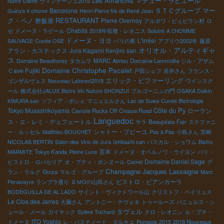
Les Affranchis
マチュー・ラピエール
Notre-Dame
ヴィンテージュ2015
ＳＴＣグループ
マー
Barcelona
Guinza 4 chome
Henri-Pierre fils de René Jean
ク・ペノ
RESTAURANT
酢飯屋
Pierre Overnoy
アルボワ・ピュピラン村
ロ
Chablis
ゼ
ドメーヌ・ラゲール
2018年収穫・レオニス
Solutré
A L’HOMME
ドメーヌ・ヨヨ
L'irréel
SAUVAGE
Cuvée OSE
パリの夜
アブリウ2002年
藤原
オリオル・アルティギャ
アラン・カステックス
Jura Kagami Kenjiro san
ス
Domaine Beauthorey
タカムラ
MARC
Abriou
Domaine Lammidia
ジル・アザム
Domaine Christophe Pacalet
Ｃave Fujiki
戸田シェフ
岩井さん
フランス・
エリック・ピファーリング
ゴンザルヴェス
Nouveau Laforest2018
ワインスク
ール
株式会社JALUX
Bistro Vin Nature SHONZUI
ブルゴーニュの門
OSAKA Daikin
KIMURA san
ソフィア・ボシェ
マニュエルさん
Lac de Suwa
Cuvée Bistrologie
Côte du Py
Tokyo Musashikoyama
ローラン
Caviste Rocks Off
Crosse Road
Languedoc
ス・エ・レミ・デュフェートル
サラ
Beaujolais Fair
ステファニ
シャトー・プピーユ
ー・ルッセル
Matthieu BOUCHET
Pas à Pas
小島さん
宮崎
NICOLAS BERTIN
Salon des Vins de Jura
Ishibashi san
パスカル・ショワム
Bistro
宮本
MARMITE
Tokyo Kanda
Pleine Lune
ドメーヌ・オベルノワ・ウイヨン
パリ・
Domaine Daniel Sage
ビストロ・ロバセリア
オ・プティ・ボンヌール
Camel
グ
Champagne Jacques Lassaigne
ラン・ラルグ
Ginza
マルゴ・グループ
Marc
ビストロ・ビアンカーラ
Penavayre
ランブラ通り
ＢＭОの山田さん
BODEGUILLA DE AL LADO
サイント・ヴィクトワール山
クリストフ・ペイリュス
Le Clos des Jarres
大園さん
アントニー・テヴェネ
トゥールーズ
バニュルス・シ
タヴェル
ュール・メール
ガイヤック
Sylère Trichard
クロ・レオニン
ル・プチ・
ITO Yoshio
ドメーヌ
レ・バスティード・ダルキエ
Pompois 2015
2018 Nouveaux