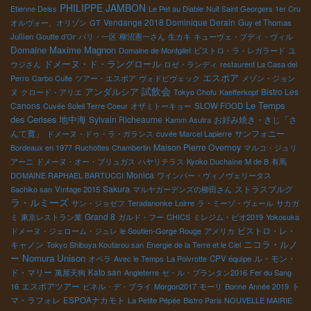
PHILIPPE JAMBON
Etienne Deiss
Le Pet au Diable
Nuit Saint Georgers 1er Cru
Vendange 2018 Dominique Derain
オルヴォー、オリゾン
GT
Guy et Thomas
Jullien
Goutte d’Or
パリ・一区
柳沼憲一さん
生カキ
キューヴェ・ブディ・ヴィル
Domaine Maxime Magnon
Domaine de Montgilet
ビストロ・ラ・レガラード
ユ
ドメーヌ・ド・ラングロール
ウジさん
ロゼ・ランディ
restaurent La Casa del
エスポア
Perro
Carbo Culte
ツアー・エスポア
ヴォドピヴェック
メゾン・ジョン
試飲会
アンダルシア
Bistro Les
ヌ
クロード・アリエ
Tokyo Chofu
Kaefferkopf
Le Temps
Canons
Cuvée Soleil Terre Coeur
オザミトーキョー
SLOW FOOD
des Cerises
地中海
Sylvain Richeaume
お好み焼き・きじ「さ
Kamm Asutra
んて寛」
サンフォニー
ドメーヌ・ドゥ・ラ・ガランス
cuvée Marcel Lapierre
Maison Pierre Overnoy
Bordeaux en 1977
Ruchottes Chambertin
マルコ・ジュリ
アーニ
ドメーヌ・オー・ブリュガス
ハヤリテラス
Kyoko Duchaîne
M de B
有馬
Monica
DOMAINE RAPHAEL BARTUCCI
ワインバー・ヴィノヴェリータス
Sakura
ストラスブルグ
Sachiko san
Vintage 2015
マルヤガーデンズの柳田さん
ラ・ルミーズ
サン・ジョゼフ
Teradanonke
Loirre
ラ・ミーゾ・ヴェール
サカガ
Grand 8
ミ
東京レストラン業
ガルド・フー
CHICS
ミレジム・ビオ2019
Yokosuka
ビストロ・レ・
ドメーヌ・ジェローム・ジュレ
le Soutien-Gorge Rouge
アメリカ
ニコラ・ルノ
キャノン
Tokyo Shibuya Koutarou san
Energie de la Terre et le Ciel
ー
Nomura Unison
ル・モン・
オペラ
Avec le Temps
La Poivrotte
CPV équipe
ド・マリー
Kato san
萬屋天狗
Angleterre
セ・ル・プランタン2016
Fer du Sang
エスポアツアー
ト
16
ピネル・デ・ブライ
Morgon2017
モーリ
Bonne Année 2019
マ・ラフォレ
ESPOAナカモト
La Petite Pépée
Bistro Paris NOUVELLE MAIRIE