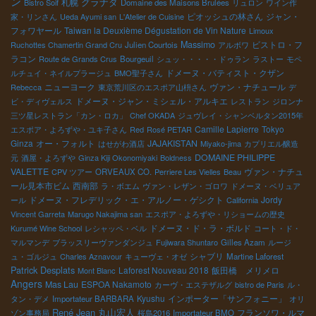
ン
グラナダ
札幌
Bistro Soif
Domaine des Maisons Brulées
リュロン
ワイン作
ピオッシュの林さん
ジャン・
家・リンさん
Ueda Ayumi san
L'Atelier de Cuisine
フォワヤール
Taiwan la Deuxième Dégustation de Vin Nature
Limoux
Massimo
ビストロ・フ
Ruchottes Chamertin Grand Cru
Julien Courtois
アルボワ
ラコン
Route de Grands Crus
Bourgeuil
シュッ・・・・・ドゥラン
ラストー
モペ
ドメーヌ・バティスト・クザン
ルチュイ・ネイルプラージュ
BMO聖子さん
ニューヨーク
ヴァン・ナチュール
Rebecca
東京荒川区のエスポア山枡さん
デ
ドメーヌ・ジャン・ミシェル・アルキエ
ビ・ディヴェルス
レストラン
ジロンナ
三ツ星レストラン「カン・ロカ」
Chef OKADA
ジュヴレイ・シャンベルタン2015年
Camille Lapierre
Tokyo
エスポア・よろずや・ユキ子さん
Red
Rosé PETAR
Ginza
オー・フォルト
JAJAKISTAN
はせがわ酒店
Miyako-jima
カプリエル醸造
DOMAINE PHILIPPE
元
酒屋・よろずや
Ginza Kiji Okonomiyaki
Boldness
VALETTE
ヴァン・ナチュ
CPV ツアー
ORVEAUX CO.
Perriere Les Vielles
Beau
ール見本市ビム
西南部
ラ・ボエム
ヴァン・レザン・ゴロワ
ドメーヌ・ベリュア
ドメーヌ・フレデリック・エ・アルノー・ゲシクト
Jordy
ール
California
Vincent Garreta
Marugo Nakajima san
エスポア・よろずや・リショームの歴史
ドメーヌ・ド・ラ・ボルド
Kurumé Wine School
レシャッペ・ベル
コート・ド・
マルマンデ
ブラッスリーヴァンダンジュ
Fujiwara Shuntaro
Gilles Azam
ルージ
シャブリ
ュ・ゴルジュ
Charles Aznavour
キューヴェ・オゼ
Martine Laforest
Patrick Desplats
Laforest Nouveau 2018
飯田橋 メリメロ
Mont Blanc
Angers
Mas Lau
ESPOA Nakamoto
カーヴ・エステザルグ
bistro de Paris
ル・
Kyushu
インポーター「サンフォニー」
タン・デメ
Importateur BARBARA
オリ
René Jean
丸山宏人
フランソワ・ルマ
ゾン事務局
桜島2016
Importateur BMO