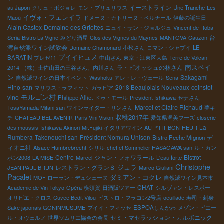
イーストライン
au Japon
クリュ・ボジョレ
モン・ブリュリウス
Une Tranche
Les
イヴォ・フェレイラ
Maoù
ドメーヌ・カトリーヌ・ベルナール
伊藤の誕生日
Alain Castex
Domaine des Griottes
ニュイ・サン・ジョルジュ
Vincent de Roba
台
Seria
Bistro La Vigne
みどり酒屋
Clos des Vignes du Maynes
MANTOVA
Cauzon
湾自然派ワイン試飲会
Domaine Chamonard
小松さん
ロマン・シャプイ
LE
プイイヒュメ
BARATIN
ブレゼ11
中山さん
東京・江東区大島
Terre de Volcan
南スペイ
ラ・ピオッシュの林さん
2014
（株）土佐山田の三谷さん、内川さん
ン
Sakagami
自然派ワインの日本イベント
Washoku
アレ・レ・ヴェール
Sena
Hino-san
2018 Beaujolais Nouveaux
coinstot
マリウス・ラフィット
ガラピア
モルゴン村
vino
Philippe Alliet
ドゥ・モール
President Ishikawa
セナさん
Marcel et Claire Richaud
TosaYamada Mitani san
ワインライター・リンさん
夢キ
収穫2017年
チ
CHATEAU BEL AVENIR
Paris Vini Vision
愛知県渥美フーズ
closerie
La
des moussis
Ishikawa Akinori
Mr.Fujiki
イタリアワイン
AU P'TIT BON-HEUR
Rumbera
Takenouchi san
Président Nomura Unison
デ
Bistro Peche Mignon
ィオニ社
Alsace Humbrebrecht
シリル
chef et Sommelier HASAGAWA san
ル・カン
Centre
ジャン・フォワラール
Bistrot
ボン2008
LA MISE
Marcel
L'eau forte
Christophe
ジュラ
レストラン・グラン８
JEAN PAUL BRUN
Marco Giuliani
Pacalet
ダミアン・コクレ
MOF ローラン・デュシェーヌ
自然派ワイン見本市
CHAT
Academie de Vin Tokyo
Opéra
横須賀
日酒販ツアー
シルヴァン・レスポー
オリビエ・クロス
Cuvée Bedit Vilou
ビストロ・フラコン2号店
oeuillade
寿司・刺身
Sake japonais GONINMUSUME
プイイ・フィッセ
ESPOAしんかわ
メゾン・ピエー
セミ・マセラッション・カルボニック
ル・オヴェルノ
世界ソムリエ協会の会長