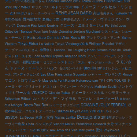
Hoshikawa-san
デューサーの柳沼憲一さん
Château Cambon 2017
Tokyo Guinza
ドメーヌ・マルセル・リショ
Wine Style WINO
サッカーワールドカップ2018年
ー
RENE JEAN DARD
2017年ボジョレ・ヌーヴォー
高山南美さん
Fujiwara
10
西南部地方
ドメーヌ・ヴァランタン・ヴ
年間の感謝
老舗かつ吉
小林康弘さん
ァレス
クローズ・エルミタージュ
Domaine Paul Louis Eugène
Pic Saint Loup
Côtes de Thongue
Pourriture Noble
Domaine Jérôme Guichard
シス・ピエ・シュー
Paris bistro Coinstot Vino
Roots 66
ル・テール
月
アントワンヌ・アレナ
Sainte
Tokyo Ebisu
Victoire
La Nuit de Tokyo
Vendange2018 Philippe Pacalet
アザミ・
デ・ヴァンの丸山さん
神田祭り
London The Laughing Heart
Simone mère de Derain
ビストロ・ユイガ
Jean Michel Stephan
Ardeche Nord
アンリー・フレデリック・ロ
ラモンさ
ック
九州・福岡試飲会・セミナー
レストラン「エル・ギンジョレール」
ん
ドメーヌ・ローラン・バルツ
Brouilly
南仏モンペイル
2018ミレジム・ラピエ
ール
アンディジェンヌ
Les Maù
Paris bistro Goguette
シャトー・プレザンス
Rouge
マコン
トロワザム−ル
Mas de la Font Ronde
Nakamoto san
TF1
CPV TOURS
ド
サントヴ
メーヌ・デ・グリオット
ビストロ・ワインバー・ウグイス
Mathilde Soulié
ィクトワール山
ドメーヌ・パスカル・シモヌッティ
VINEXPO
Clos de Taillac
ル・カゾ・デ・マイヨル
ラフォレ・ヌーヴォー18
Sébastien Riffault
A boire
DOMAINE JOLLY FERRIOL
et a Manger
Bistro Paul Bert
レミーとオリヴィエ
収
穫20年記念・クリストフ・パカレ
Château Meylet 2002
VINI VERI
ルイック
Beaujolais
BISSOH
東京・鴬谷
La Begou
Marius Laffitte
2018年ボジョレ・ヌ
ーヴォー出荷
Ooita
ベンスカブ
Vincent Moulin
Frédérique Cossard
大分
ディナミタ
ージュ
バイエール2016
2017
Aux Amis des Vins Maruyama
愛知
Phylloxera
ロイッ
DOMAINE LES CLAPAS
トロカデロ
モーヴェータン
Ghislaine Descombes