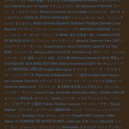
ェール・ヴォレ
Développement ensemble
エルミタージュ
コー
Les 4 éléments pour Vin Nature
マチュとマリオン
Mr. Masanobu FUKUOKA
ト・ド・カスティヨン
Nicole Carmarans
Paris Chatelet
モンカルメス 2011年
カ
Côtes Du Rhône
ンヌのワイン
2018年収穫リショーム
ポール・ルイ・ウジェンヌ
まどかさん
Bistro Shimba
Eastline
Domaine Philippe Delmée
カメル
Lilian
Louforosé
Bauchet
ウイヤード
ドメーヌ・シャルロット・バテ
ARTISAN
ルージ
ュ・フイユ・ド・ポール・ウジェンヌ1994年
金沢
生産者一押し
Football COUPE
DE MONDE 2018
サンフォニー・テイスティング
Aguyana
Cabernet-Franc 2007
プ
Domaine Lapierre
La Tour
ロムナード・デ・ザングレ
Arnaud Cassini
Olivar
Eiffel
ジュリアンヌ
Valençay
Bistro UN COUP
Oita Shun san
ダヴィッド・シャペル
美味しい
ドメーヌ・マダ
葡萄ジュース
水道・江戸川橋
Patrimoine
Nouvel An 2018
ヤニック・ア
COSTADORE
AUX AMIS DES VINS 20eme Anniversaire 2017
film
PARTIDA CREUS
ドメーヌ・ド・ラ・ヴィエイ
ミロ
Eruption Sakurajima
ユ・ジュリアンヌ
Place de la République
パリ観光
Aurélien Petit
Uemura
コスミック
san
Domaine Geschickt
イザベル
マス・ド・レスカリダ
武道オンズ
Auxerrois Nature 2016
プロヴォッケ
東京調布
彫刻家の山下亮太さん
ヴォンゴレ・
スパゲティ
マルゴー
Cassini
Franz Strohmeier
Ginza bistro PAUL
GRAND LARGUE
オーリック濱田社長
ボナストレ
namida
ビストロ・イタリアンレストラン「グシ
ビオディナミ栽培
テ」
Fabrice
Akoibon
Ganevat
バティスト・クザン
飲み会
Septime
フランスサッカーワールド優勝2018年
ユンヌ・トランシュ
ジャンマリー・
ヴェルジェ
Yamadaya Tours
ポール・ルデール
Poupille 2008
Carignan Vieilles
Vignes 16
DOMAINE DE MONTCALMES
yukiko san
日本ソムリエ協会会長
ニュ
カタロニア
ルクレアシオン
イ・サン・ジョルジュ・プルミエクリュ
Beeaujolais