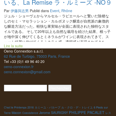
いる、La Remise ラ・ルミーズ -NO９
Par
伊藤與志男
Publié dans
Event
,
Rhône
ジュル・ショーヴェからマルセル・ラピエールへと繋いだ除梗な
しのセミ・マセラッション・カルボヌック醸造が自然派の象徴的
な醸造方法だった。軽快な果実味が全面に表現された独特なスタ
イルである。 そして20年以上も自然な栽培を続けた結果、根っ子
が地中深く伸びてくるとミネラルがワインに表現されてきて、ス
ーット綺麗に伸びてくるミネラル感、透明感が表現されてきた。
Lire la suite
上記のスタイルとは違ったスタイルを目指す醸造家も増えてき
Oeno Connextion s.a.r.l.
た。 除梗をしながらも軽快でスーット伸びてくるスタイルを造る
62 Rue de Turbigo, 75003 Paris, France
醸造家もいる。 除梗してよりタンニンやプラス・アルファ違うも
Tel +33 (0)1 49 96 40 20
のをワインに表現しようとする醸造家も増えてきた。 また、除梗
oeno-connexion.fr
をした葡萄と除梗なし全房の葡萄をミルフイユのように発酵槽で
oeno.connexion@gmail.com
混ぜて発酵する醸造家も増えている。 セミ・マセラッション・カ
ルボヌック醸造のスタイルとはまた違ったタンニンの表現がされ
て心地よい。 そして、グレン・アンティエールと呼ばれる除梗を
Rechercher :
手作業で行い葡萄実一粒一粒一粒が潰されてない状態で発酵槽に
仕込み発酵槽を閉めてマセラッション・カルボヌック醸造をする
醸造家も増えている。 品種と品種のブレンドの混醸造も今までに
は考えられなかった品種をブレンドして、その上で除梗したも
C'est le Printemps 2016
カミーユ・バカーブ
ル・クロ・デ・トレイユ
6 Pieds sur
の、除梗しないものを混ぜあわせたり、まるで作曲するように、
PHILIPPE PACALET
Jerome SAURIGNY
Macon
Terre
Coexistence
レス
あらゆる方法を自由自在に掛け合わせて醸造する若者達が誕生し