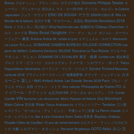
Domaine Philippe Tessier
Boiron
グルナッシュ・ブラン
パカレ
タラゴナ地方
キ
ューヴェ・プリュサール
宮川さん
マス・ロー2013年
ヴィリエ・モルゴン
la Cuisine
ERIC DE SOUSA
マラガ
Japonaise
ジュラ・サヴォワ
2300年の杉の木
Rita
Le
Bojolais Nouveaux 2018
Monde de la Nature
北川ナヲ著「テロワール」文芸社
Porto
トラモンタン
侘び寂び
Alliq Hashimoto san
収穫2016
Château Chainchon
ク
l'anglore
Bistro Brutal
ロス・ロード社
ブー・デュ・モンド
ボジョレ・ヌーヴォ
麻美
ーフェアー
Antoine Aréna
Mr. Ishida à Lyon
エマニュエル・ルロワ
Monsanto
DOMAINE DAMIEN BUREAU
La Louce
竹ちゃん
EN JOUE CONNECTION
Les
gens de Métiers
Catherine Deneuve
SELENE
Domaine La Tour Boisée
マジエール
マキシム・マニョン
東京・銀座
DOMAINE DE L'ECHALIER
Uchida san
恵比寿店
トマ・ピコ
ドメーヌ・シルヴァン・ボック
プルフ
パリ・カルチエラタン
Tokyo
Degustations Séminaires
ローランス・マニヤ・クリエフ
Sylvère Trichard Nouveau
カタ
canicule 2018
ブラインドテースティング
無農薬野菜
ダヴィデ・ジェンティエ
楽しい
ルーニャ
BMO Kiritani]
Arbois
Les Grands Verres 2018 Paris
ブルノ・グ
エ
ラニエ
サロン
共存
イヴォン・メトラ
Vins natures
Philosophie de Yoshio ITO
ドゥワール・ラフィット
お正月2019年
アヴィタル
オレリアン・プチ
Cuvée
VIN
Guy Blanchard
Camille
tourisme
Les Anonymes
Bistro Passion et Nature
Rose
Matin Calme
宮古島
Tokyo Arakawa-ku
イヴェントツアー
Tentation
三ツ星
レストラン「オベルジュ・デュ・ピュイ」
中湊シェフご夫妻
La Pierre chaude
ドメ
ーヌ・レグリエール
Bar à vins Chambre Noire
Salon B.B.B. Bojolais
Château
Poupille Côtes de Castillon
10 ans de remerciement
エピスリー・フィン
パリのビス
ルシヨ
シルヴァン・オエッシュ
GOTO Akiko
トロ
大鵬
Pernand Vergelesse