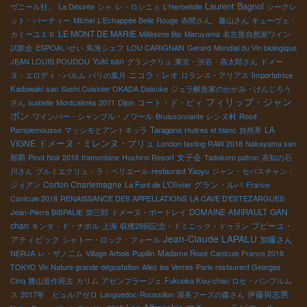
Laurent Bagnol
ヴニール社」
La Désirée
シャ
レ・ロシニョ
L'Herbefolle
シークレ
ット・パーティー
Michel
L'Echappée Belle Rouge
赤間さん、藤山さん
キューヴェ・
LE MONT DE MARIE
カミーユ１６
Millésime Bio
Maruyama
名古屋自然派ワイン
試飲会
ESPOAいせい
鳥海シェフ
LOU CARIGNAN
Gerard
Mondial du Vin biologique
Yuki san
JEAN LOUIS POUDOU
グランクリュ
東京・渋谷・高太郎さん
ドメー
ニコラ・レオ
ヌ・エロディ・バルム
パリの葉月
ロランス・アリアス
Importatrice
Kadowaki san
Sushi Cuisinier OKADA Daisuke
ジュラ醸造家のかがみ・けんじろう
フィリップ・ジャン
コート・ド・ピィ
さん
Isabelle
Montcalmès 2011
Dijon
ボン
ワインバー・シャンブル・ノワール
Bruissonnante
レンヌ村
Rosé
LA
Pamplemousse
マッシモとアントネッラ
Taragona
Huitres et blanc
自然界
VIGNE
ドメーヌ・ミレンヌ・ブリュ
London tasting RAW 2018
Nakayama san
女子会
那覇
Pinot Noir 2016
tramontane
Hoshino Resort
Tadokoro patron
高知の石
川さん
プルミエクリュ・ラ・ペリエール
restaurant Yaoyu
ジャン・セバスチャン・
Corton Charlemagne
グラン・ルパ
ジョアン
La Font de L'Olivier
France
Canicule 2018
RENAISSANCE DES APPELLATIONS
LA CAVE D’ESTEZARGUES
GAN
Jean-Pierre BISPALIE
弥三郎
ドメーヌ・ボートレイ
DOMAINE AMIRAULT
chan
プピーユ・
キンタ・ド・ナポル
上海
収穫29回記念・ドミニック・ドゥラン
Jean-Claude LAPALU
アティピック
加藤さん
シャトー・ロック・フォール
NERJA
レ・ザノ二ム
Village Arbois Pupillin
Madame Rosé
Canicule France 2018
TOKYO Vin Nature grande dégustation
Allez les Verres
Paris restaurent Georges
Cinq
勝山晋作死去
カリム
アセンブラージュ
Fukuoka Kou-chan
ロセ・パンプルム
伊藤與志男
ス
2017年 ビュルアゼロ
Languedoc-Roussillon
渥美フーズの森さん