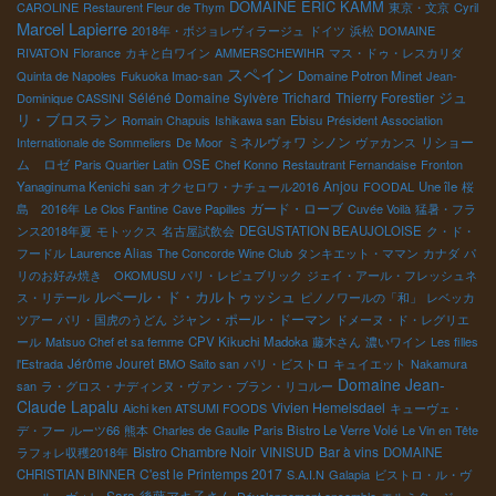
DOMAINE ERIC KAMM
CAROLINE
Restaurent Fleur de Thym
東京・文京
Cyril
Marcel Lapierre
2018年・ボジョレヴィラージュ
ドイツ
浜松
DOMAINE
RIVATON
Florance
カキと白ワイン
AMMERSCHEWIHR
マス・ドゥ・レスカリダ
スペイン
Quinta de Napoles
Fukuoka Imao-san
Domaine Potron Minet
Jean-
Séléné Domaine Sylvère Trichard
Thierry Forestier
ジュ
Dominique CASSINI
リ・ブロスラン
Romain Chapuis
Ishikawa san
Ebisu
Président Association
ミネルヴォワ
シノン
リショー
Internationale de Sommeliers
De Moor
ヴァカンス
ム ロゼ
Paris Quartier Latin
OSE
Chef Konno
Restautrant Fernandaise
Fronton
Anjou
Yanaginuma Kenichi san
オクセロワ・ナチュール2016
FOODAL
Une île
桜
ガード・ローブ
島 2016年
Le Clos Fantine
Cave Papilles
Cuvée Voilà
猛暑・フラ
ンス2018年夏
モトックス
名古屋試飲会
DEGUSTATION BEAUJOLOISE
ク・ド・
フードル
Laurence Alias
The Concorde Wine Club
タンキエット・ママン
カナダ
パ
リのお好み焼き OKOMUSU
パリ・レピュブリック
ジェイ・アール・フレッシュネ
ルペール・ド・カルトゥッシュ
ス・リテール
ピノノワールの「和」
レベッカ
ジャン・ポール・ドーマン
ツアー
パリ・国虎のうどん
ドメーヌ・ド・レグリエ
ール
Matsuo Chef et sa femme
CPV Kikuchi Madoka
藤木さん
濃いワイン
Les filles
Jérôme Jouret
l'Estrada
BMO Saito san
パリ・ビストロ
キュイエット
Nakamura
Domaine Jean-
san
ラ・グロス・ナディンヌ・ヴァン・ブラン・リコルー
Claude Lapalu
Vivien Hemelsdael
Aichi ken ATSUMI FOODS
キューヴェ・
デ・フー
ルーツ66
熊本
Charles de Gaulle
Paris Bistro Le Verre Volé
Le Vin en Tête
Bistro Chambre Noir
VINISUD
Bar à vins
ラフォレ収穫2018年
DOMAINE
C'est le Printemps 2017
CHRISTIAN BINNER
S.A.I.N
Galapia
ビストロ・ル・ヴ
Sara
後藤アキ子さん