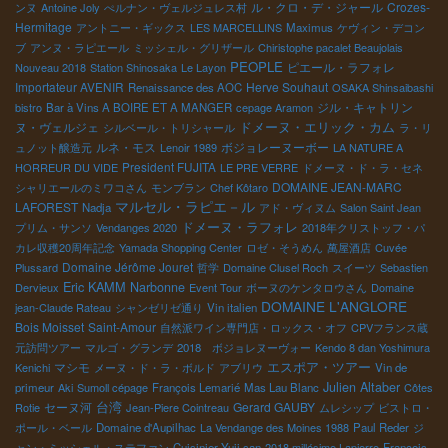
ル・クロ・デ・ジャール
Crozes-
ンヌ
Antoine Joly
ぺルナン・ヴェルジュレス村
Hermitage
アントニー・ギックス
LES MARCELLINS
Maximus
ケヴィン・デコン
ブ
アンヌ・ラピエール
ミッシェル・グリザール
Chiristophe pacalet Beaujolais
PEOPLE
ピエール・ラフォレ
Nouveau 2018
Station Shinosaka
Le Layon
Importateur AVENIR
Herve Souhaut
Renaissance des AOC
OSAKA Shinsaibashi
ジル・キャトリン
bistro
Bar à Vins A BOIRE ET A MANGER
cepage Aramon
ドメーヌ・エリック・カム
ヌ・ヴェルジェ
シルベール・トリシャール
ラ・リ
ルネ・モス
ボジョレーヌーボー
ュノット醸造元
Lenoir 1989
LA NATURE A
President FUJITA
HORREUR DU VIDE
LE PRE VERRE
ドメーヌ・ド・ラ・セネ
DOMAINE JEAN-MARC
シャリエールのミワコさん
モンブラン
Chef Kôtaro
マルセル・ラピエ－ル
LAFOREST
Nadja
アド・ヴィヌム
Salon Saint Jean
ドメーヌ・ラフォレ
プリム・サンソ
Vendanges 2020
2018年クリストッフ・パ
カレ収穫20周年記念
Yamada Shopping Center
ロゼ・そうめん
萬屋酒店
Cuvée
Domaine Jérôme Jouret
Plussard
哲学
Domaine Clusel Roch
スイーツ
Sebastien
Eric KAMM
Narbonne
Dervieux
Event Tour
ボーヌのケンタロウさん
Domaine
DOMAINE L'ANGLORE
jean-Claude Rateau
シャンゼリゼ通り
Vin italien
Bois Moisset
Saint-Amour
自然派ワイン専門店・ロックス・オフ
CPVフランス蔵
元訪問ツアー
マルゴ・グランデ
2018 ボジョレヌーヴォー
Kendo 8 dan Yoshimura
エスポア・ツアー
マシモ
Kenichi
メーヌ・ド・ラ・ボルド
アブリウ
Vin de
Julien Altaber
primeur
Aki
Sumoll cépage
François Lemarié
Mas Lau Blanc
Côtes
台湾
セーヌ河
Gerard GAUBY
Rotie
Jean-Piere Cointreau
ムレシップ
ビストロ・
ポール・ベール
Domaine d'Aupilhac
La Vendange des Moines 1988
Paul Reder
ジ
ャン・ミッシェル・ステファン
Cuisinier Yuji san
2018 millésime Lapierre
François