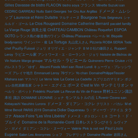
Gilles Davasse de bistro FLACON
フランス
bistro soya
Minette Suzuki san
ドメーヌ・ムレシ
CEDRIC GARREAU
Nuits Saint Georges 1er Cru Aux Argillas
Bourgone
ップ
Laurence et Rémi Dufaitre
マルティーヌ
Trois Seigneurs
シャ
Le Clos Rougeard
Domaine Catherine Bernard
ルルド・ゴール
pacalet familly
酒美土場
CHÂTEAU CAMBON
ESPOA
La Vierge Rouge
Château Roquefort
GOTO
レランス島の修道僧のワイン
Château Plaisance
ベレール
M. Bispalie
La Tortuga
biodynamic
ワインバー・俊
丸山宏人さん
Pizzeria ROBA SERIA
Toda
chef
Pouilly-Fuissé
ジュリ
オリヴィエ・ジャンテ
ＢＭＯ社の鎌田さん
Ruppert
ラピエール家
Leroy
アントワーヌ・エ・ローランス・ジョリ
histoire de Bistros de
マルセル・ラピエール
Vin Nature
Margo groupe
Quinonero Pierre
Cruise
パリ
のレストラン「ゆず」
Atsumi Foods Mori san
Rosé Lundi
キューヴェ・プレッシウ
ーズ
アレイヤ地方
Emmanuel Leroy
76ヴァン
Yo chan
DomainePhilippeTessier
Kitahara san
マスぺリ
Le Verre Vole
La Corse
La Cadette
カプリエのマリオン
ボジ
サンテミリオン
シャトー・エグイユ
ボーヌ
C'est le Vin
ョレ自然派醸造家
サ
野村ユニソン諏訪
ぺルリ・ポペット
Frédéric Pourtalié
La Revue du Vin de France
本社
モンマルトルの丘
諏訪
DOMAINE LEONINE
シェナ
L'Avenir Ozono san
ドメーヌ・ダミアン・コクレ
Kobayashi Yasuhiro
Lurons
クリスト・パカレ
M et
タラ
Mme Benoit
PARIS 2019
Domaine Didier Dagueneau
ラ・ディーヴ・ブテイユ
コート・ド・
ゴナ
Alsace Foire "Les Vins Libérés"
ドメーヌ・ポトロン・ミネ
ブルイイ
Domaine de la Romanée-Conti
日本レストランびそう
ルヴィア
Paul Louis
ン・ガメイ
ダミアン・コクレ・ヌーヴォー
Valérie
Pink is not red
Eugene
Salon Les Anonymes
シェフ フレデリック
Domaine Picatier
岩田さん