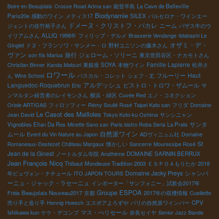
Boire en Beaujolais
Crosse Road Arima san
能登半島
La Cave de Belleville
Biodynamie
Paris20e
感動のワイン
メティス17
SILEX
バルセロナ・ワインエー
ドメーヌ・クリストフ・パカレ
ニーム
ジェントの佐竹裕子さん
バザス牛のウ
イリアムさん
ALLIQ
1998年
フィリップ・デルメ
Brasserie Vendange
Iidabashi Le
オザミ・デ・
Ginglet
ドヌ・フランソワ・サンメー・ロ
野村ユニソンの藤木さん
ヴァン
旅行
ジェローム・ソリーニ
son fils Marius
東京世田谷区・ナカモトさん
Famille Lapierre
Christian Binner
Kanda Matsuri
東銀座 SOYA
本物ワイン
松井さ
ロワール
フルーリー
Haut
ん
Wine School
パスカル・コレット
シェフ・丈
アルデッシュ
Languedoc-Roquebrun
ビストロ・トロワ・ザムール
Eric
サ
ンマルタン経営者のレイモンさん
横浜・緑区
Cuvée Red
エノ・コネクション
Oriole ARTIGAS
フィロソフィー
Rémy Soulié Rosé
Taipei Kato san
フリダ
Domaine
Le Casot des Mailloles
Jean David
Tokyo Koto-ku Oshima
サンシニャン
サンタ
Vignobles Elian Da Ros
Minette Sano san
Paris bistro Roba Seria
La Prats
ムール
自然派ワイン
Event du Vin Nature au Japon
ADヴィニュム社
Domaine
St
Romaneaux-Destezet
Château Margaux
懐かしい
Sancerre
Mouressipe Rosé
Jean de la Ginest
ノートルダム寺院
Anathème
DOMAINE SARNIN BERRUX
Jean François Nicq
Thibaut
Mondeuse Tradition 2003
ＥＳＰＯＡもりたか
2018
Domaine Jacky Preys
シャンパ
年ビュヴォン・ナチュール
ITO JAPON TOURS
ーニュ・ジャック・ラセーニュ
インポーター「サンフォニー」試飲会2017年
Groupe ESPOA
Frida
Beaujolais Nouveau2017
京都
2017年の収穫情報
Cueillette
売り手と造り手
Hennig Hoesch
エスポアよろずや
パリの自然派ワインバー
CPV
マス・ぺリセール
Ishikawa kun
ケケ・デコンブ
奈良セイヤ
Senior Jazz Bande