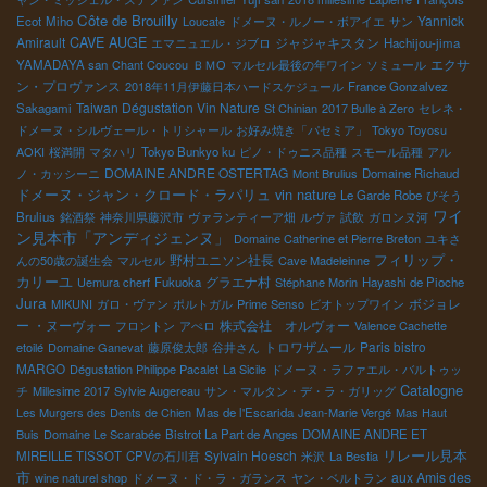
Côte de Brouilly
Yannick
Ecot
Miho
Loucate
ドメーヌ・ルノー・ボアイエ
サン
Amirault
CAVE AUGE
ジャジャキスタン
エマニュエル・ジブロ
Hachijou-jima
エクサ
YAMADAYA san
Chant Coucou
ＢＭО
マルセル最後の年ワイン
ソミュール
ン・プロヴァンス
2018年11月伊藤日本ハードスケジュール
France Gonzalvez
Taiwan Dégustation Vin Nature
Sakagami
St Chinian
2017 Bulle à Zero
セレネ・
ドメーヌ・シルヴェール・トリシャール
お好み焼き「パセミア」
Tokyo Toyosu
AOKI
桜満開
マタハリ
Tokyo Bunkyo ku
ピノ・ドゥニス品種
スモール品種
アル
DOMAINE ANDRE OSTERTAG
ノ・カッシーニ
Mont Brulius
Domaine Richaud
ドメーヌ・ジャン・クロード・ラパリュ
vin nature
Le Garde Robe
びそう
ワイ
Brulius
銘酒祭
神奈川県藤沢市
ヴァランティーア畑
ルヴァ
試飲
ガロンヌ河
ン見本市「アンディジェンヌ」
Domaine Catherine et Pierre Breton
ユキさ
フィリップ・
野村ユニソン社長
んの50歳の誕生会
マルセル
Cave Madeleinne
カリーユ
グラエナ村
Uemura cherf
Fukuoka
Stéphane Morin
Hayashi de Pioche
Jura
ボジョレ
MIKUNI
ガロ・ヴァン
ポルトガル
Prime Senso
ビオトップワイン
ー ・ヌーヴォー
株式会社 オルヴォー
フロントン
アぺロ
Valence Cachette
トロワザムール
Paris bistro
etoilé
Domaine Ganevat
藤原俊太郎
谷井さん
MARGO
Dégustation Philippe Pacalet
La Sicile
ドメーヌ・ラファエル・バルトゥッ
Catalogne
チ
Millesime 2017
Sylvie Augereau
サン・マルタン・デ・ラ・ガリッグ
Les Murgers des Dents de Chien
Mas de l'Escarida
Jean-Marie Vergé
Mas Haut
Buis
Domaine Le Scarabée
Bistrot La Part de Anges
DOMAINE ANDRE ET
リレール見本
Sylvain Hoesch
MIREILLE TISSOT
CPVの石川君
米沢
La Bestia
市
aux Amis des
wine naturel shop
ドメーヌ・ド・ラ・ガランス
ヤン・ベルトラン