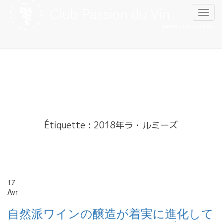
Skip
to
content
Étiquette :
2018年ラ・ルミーズ
17
Avr
自然派ワインの醸造が着実に進化して