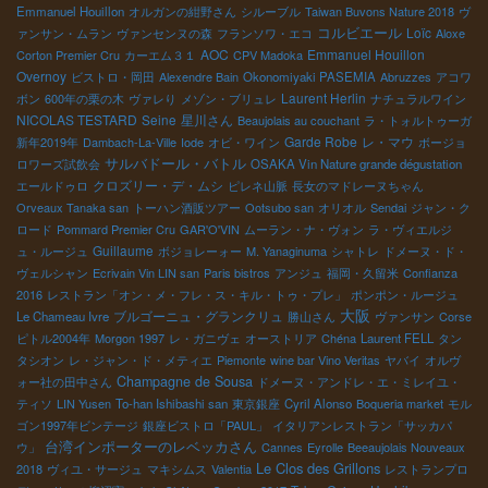
Emmanuel Houillon
オルガンの紺野さん
シルーブル
Taiwan Buvons Nature 2018
ヴ
コルビエール
Loïc
ァンサン・ムラン
ヴァンセンヌの森
フランソワ・エコ
Aloxe
AOC
Emmanuel Houillon
Corton Premier Cru
カーエム３１
CPV Madoka
Overnoy
ビストロ・岡田
Alexendre Bain
Okonomiyaki PASEMIA
Abruzzes
アコワ
Laurent Herlin
ボン
600年の栗の木
ヴァレり
メゾン・ブリュレ
ナチュラルワイン
NICOLAS TESTARD
Seine
星川さん
Beaujolais au couchant
ラ・トォルトゥーガ
Garde Robe
レ・マウ
新年2019年
Dambach-La-Ville
Iode
オビ・ワイン
ボージョ
サルバドール・バトル
ロワーズ試飲会
OSAKA Vin Nature grande dégustation
クロズリー・デ・ムシ
エールドゥロ
ピレネ山脈
長女のマドレーヌちゃん
Orveaux Tanaka san
トーハン酒販ツアー
Ootsubo san
オリオル
Sendai
ジャン・ク
ロード
Pommard Premier Cru
GAR'O'VIN
ムーラン・ナ・ヴォン
ラ・ヴィエルジ
Guillaume
ュ・ルージュ
ボジョレーォー
M. Yanaginuma
シャトレ
ドメーヌ・ド・
ヴェルシャン
Ecrivain Vin LIN san
Paris bistros
アンジュ
福岡・久留米
Confianza
2016
レストラン「オン・メ・フレ・ス・キル・トゥ・プレ」
ポンポン・ルージュ
大阪
ブルゴーニュ・グランクリュ
Le Chameau Ivre
勝山さん
ヴァンサン
Corse
ピトル2004年
Morgon 1997
レ・ガニヴェ
オーストリア
Chéna
Laurent FELL
タン
タシオン
レ・ジャン・ド・メティエ
Piemonte
wine bar Vino Veritas
ヤバイ
オルヴ
Champagne de Sousa
ォー社の田中さん
ドメーヌ・アンドレ・エ・ミレイユ・
ティソ
LIN Yusen
To-han Ishibashi san
東京銀座
Cyril Alonso
Boqueria market
モル
ゴン1997年ビンテージ
銀座ビストロ「PAUL」
イタリアンレストラン「サッカパ
台湾インポーターのレベッカさん
ウ」
Cannes
Eyrolle
Beeaujolais Nouveaux
Le Clos des Grillons
2018
ヴィユ・サージュ
マキシムス
Valentia
レストランプロ