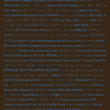
Domaine de la Vieille Julienne
ＥＳＰＯＡ
Aligoté Derain et Altaber
コート・デュ・ピ
BEAUJALIEN
Domaine Benoit Courault
クロ・ドゥ・ヴージョ
Chef Yujiro san
クロ・ド・ヴージョ
アミ・ビュヴォン
ペシコ
Bâteau Mouche à
Remi DUFAIRE
モ
Tokyo
Melon de Bourgogne
ガレジャッド
中本さん
東京の夜景
ドメーヌ・グレゴリー・ギヨーム
ニカさん
Vieux Sage
シェフ・紺野
マダ
Alain Allier
イヴ・カムドボルド
レディー・
ム・ロゼ
ワインカーヴ・パピーユ
シャスラ2017年
レミー・スリエ50歳記念パーティー
Beaujolais Villages
ラングド
ボルドー
ドメーヌ・ステファニー・エ・ヴァンサン・デブベルタン
ック
Aux Argillas
sa fille ainée Madeleine
café-bistro Le Cristal
レストラーダ地域
Domaine Damien Coquelet
2018 Beaujolais Nouveaux partis
ドメーヌ・リリア
サンドリーヌ
Aux
ン・ボシェ
Domaine Jerome Saurigny
Arles
Nozaki Wine Shop
Loïc ROURE
Amis Komatsu san
LEVAT
オーナシェフ・シャヴィさん
Davide et
Le Clown Bar
Piera
ラピエール家の7月14日祭
Leynes
BUDO 11
Anouk
L'écart lot
シャトー・カンボン
1117
ビストロ・ア・ボワール・エ・ア・マンジェ
DOMAINE DES FOULARDS ROUGES
シェフ・ジェローム・ジェグル
ポー
ル
レストラン「ル・プチ・コメルス」
東銀座ヴィヴィエンヌ
ドメーヌ・リショー
Muscadet
Bistro Paul Bert Dégustation
ドメーヌ・ブノワ・クロー
ヴィニョー
ブル・エリアン・ダ・ロス
Uchikawa san
L'écart lot 1016
ラ・プラツ
小松
Bistrot
Nice
サヴォワ
Mas Pellisser
マリー・エレン
Atelier
Waingakuen
Equipe BMO
ヌ・バカーブ
Rosé Métisse
リショー
COMIC
シルヴァン・レスポ
Tom Gauthier
ジョルディ
Jordy Perez
PUR
ディーヴ・ブテイユ
Restaurant Grand Huit
Pouilly-Fumé
Antonella
Paris KUNITORA UDON
ミネットの佐野さん
戸田社長
ローヌ
レピュブリック広場
40 Maltby Street London
自然派ワインショップ