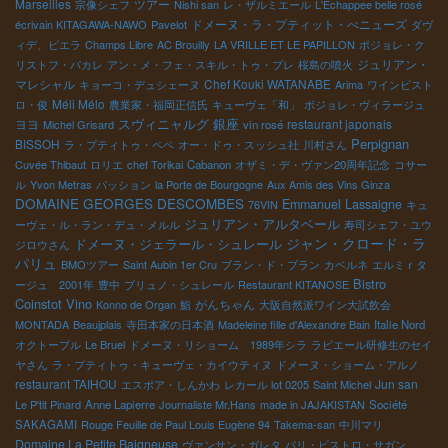
Marseilles
ツアー
宗像シェフ
Nishi san
レ・ザルミエール
L'Echappee belle rosé
ドメーヌ・ラ・プティット・べニューズ
écrivain KITAGAWA-NAWO
Pavelot
ダヴ
ィデ、ピエラ
Champs Libre
AC Brouilly
LA VRILLE ET LE PAPILLON
ボジョレ・ク
ジュリアン・
リストフ・パカレ
アン・メ・フェ・スキル・トゥ・プレ
桜島の噴火
マレシャル
Chef Kouki WATANABE
キョーコ・デュシェーヌ
Arima
ワインビスト
Méli Mélo
ロ・俊
農業家・福岡正信氏
キューヴェ「和」
ボジョレ・ヴィラージュ
銀座
ヨヨ
スヴィニャルグ
restaurant japonais
Michel Grisard
vin rosé
Perpignan
BISSOH
ラ・プティトゥ・ペペ
オー・ドゥ・スッシュ社
川村さん
Cuvée Thibaut
ロリエ
chef Torikai
Cabanon
オザミ・デ・ヴァン20周年記念
コサー
ル
Yvon Metras
パッション
la Porte de Bourgogne
Aux Amis des Vins Ginza
DOMAINE GEORGES DESCOMBES
Emmanuel Lassaigne
76VIN
キュ
ジュリアン・アルタベール
ーヴェ・ル・ラン・デュ・メルル
寿司シェフ・ユウ
ジャン・クロード・ラ
ドメーヌ・ジェラール・シュレール
ジロウさん
パリュ
BMOツアー
Saint Aubin 1er Cru
ブラン・ド・ブラン
カベルネ
エルミｒタ
Bistro
ージュ 2001年
豊中
ブリュノ・シュレール
Restaurant KITANOSE
Coinstot Vino
がんちゃん
Konno de Organ
鮨
大阪自然派ワイン大試飲会
MONTADA
Beaujplais
寺田本家の日本酒
Madeleine fille d'Alexandre Bain
Italie Nord
オクトーブル
Le Bruel
ドメーヌ・リショーム 1989年シラ
ラピエール研修生のセイ
ヤさん
ラ・プティトゥ・キューヴェ・カイウティヌ
ドメーヌ・ショーム・アルノ
restaurant TAIHOU
Jun san
エスポア・しんかわ
レカール lot 0205
Saint Michel
Le P'tit Pinard
Anne Lapierre
Journaliste Mr.Hans
made in JAJAKISTAN
Société
SAKAGAMI
Rouge Feuille de Paul Louis Eugène 94
Takema-san
中川マリ
Domaine La Petite Baigneuse
ヴァンサン・ガレタ
パリ・ビストロ・サガン