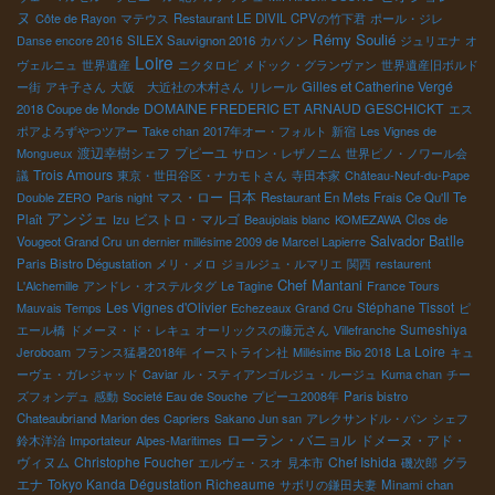
ヌ
Côte de Rayon
マテウス
Restaurant LE DIVIL
CPVの竹下君
ポール・ジレ
Rémy Soulié
Danse encore 2016
SILEX Sauvignon 2016
カバノン
ジュリエナ
オ
Loire
ヴェルニュ
世界遺産
ニクタロピ
メドック・グランヴァン
世界遺産旧ボルド
Gilles et Catherine Vergé
ー街
アキ子さん
大阪 大近社の木村さん
リレール
DOMAINE FREDERIC ET ARNAUD GESCHICKT
2018 Coupe de Monde
エス
ポアよろずやつツアー
Take chan
2017年オー・フォルト
新宿
Les Vignes de
渡辺幸樹シェフ
プピーユ
Mongueux
サロン・レザノニム
世界ピノ・ノワール会
Trois Amours
議
東京・世田谷区・ナカモトさん
寺田本家
Château-Neuf-du-Pape
日本
マス・ロー
Double ZERO
Paris night
Restaurant En Mets Frais Ce Qu'Il Te
アンジェ
ビストロ・マルゴ
Plaît
Izu
Beaujolais blanc
KOMEZAWA
Clos de
Salvador Batlle
Vougeot Grand Cru
un dernier millésime 2009 de Marcel Lapierre
Paris Bistro Dégustation
メリ・メロ
ジョルジュ・ルマリエ
関西
restaurent
Chef Mantani
L'Alchemille
アンドレ・オステルタグ
Le Tagine
France Tours
Les Vignes d'Olivier
Stéphane Tissot
Mauvais Temps
Echezeaux Grand Cru
ピ
Sumeshiya
エール橋
ドメーヌ・ド・レキュ
オーリックスの藤元さん
Villefranche
La Loire
Jeroboam
フランス猛暑2018年
イーストライン社
Millésime Bio 2018
キュ
ーヴェ・ガレジャッド
Caviar
ル・スティアンゴルジュ・ルージュ
Kuma chan
チー
ズフォンデュ
感動
Societé Eau de Souche
プピーユ2008年
Paris bistro
Chateaubriand
Marion des Capriers
Sakano Jun san
アレクサンドル・バン
シェフ
ローラン・バニョル
ドメーヌ・アド・
鈴木洋治
Importateur
Alpes-Maritimes
ヴィヌム
Christophe Foucher
Chef Ishida
グラ
エルヴェ・スオ
見本市
磯次郎
エナ
Tokyo Kanda Dégustation Richeaume
サボリの鎌田夫妻
Minami chan