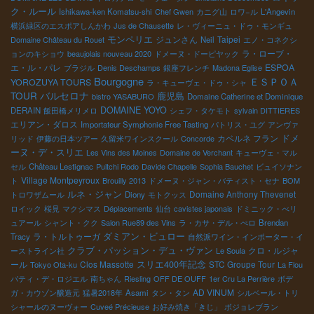
ク・ルール
Ishikawa-ken Komatsu-shi
Chef Gwen
カニグ山
ロワ−ル
L'Angevin
横浜緑区のエスポアしんかわ
Jus de Chausette
レ・ヴィーニュ・ドゥ・モンギュ
モンペリエ
ジュンさん
Taipei
Domaine Château du Rouet
Neil
エノ・コネクシ
ラ・ローブ・
ョンのキショウ
beaujolais nouveau 2020
ドメーヌ・ドーピヤック
エ・ル・パレ
ESPOA
ブラジル
Denis Deschamps
銀座フレンチ
Madona Eglise
Bourgogne
ＥＳＰＯＡ
YOROZUYA TOURS
ラ・キューヴェ・ドゥ・シャ
TOUR
バルセロナ
鹿児島
bistro YASABURO
Domaine Catherine et Dominique
DOMAINE YOYO
DERAIN
飯田橋メリメロ
シェフ・タケモト
sylvain DITTIERES
エリアン・ダロス
Importateur Symphonie Free Tasting
パトリス・ユグ
アンヴァ
ドメ
カベルネ フラン
リッド
伊藤の日本ツアー
久留米ワインスクール
Concorde
ーヌ・デ・スリエ
Les Vins des Moines
Domaine de Verchant
キューヴェ・マル
セル
Château Lestignac
Puitchi Rodo
Davide Chapelle
Sophia Bauchet
ビュイソナン
Village Montpeyroux
ト
Brouilly 2013
ドメーヌ・ジャン・バティスト・セナ
BOM
ルネ・ジャン
Domaine Anthony Thevenet
トロワザムール
Diony
モトクッス
ロイック
桜見
マクシマス
Déplacements
仙台
cavistes japonais
ドミニック・べリ
ュアール
シャント・クク
Salon Rue89 des Vins
ラ・カサ・デル・ぺロ
Brendan
ラ・トルトゥーガ
ダミアン・ビュロー
Tracy
自然派ワイン・インポーター・イ
クラブ・パッション・デュ・ヴァン
クロ・ルジャ
ーストライン社
Le Soula
ール
Clos Massotte
スリエ400年記念
STC Groupe Tour
Tokyo Ota-ku
La Flou
パティ・デ・ロジエル
南ちゃん
Riesling
OFF DE OUFF
1er Cru La Perrière
ボデ
AD VINUM
ガ・カウゾン醸造元
猛暑2018年
Asami
タン・タン
シルベール・トリ
シャールのヌーヴォー
Cuveé Précieuse
お好み焼き「きじ」
ボジョレブラン