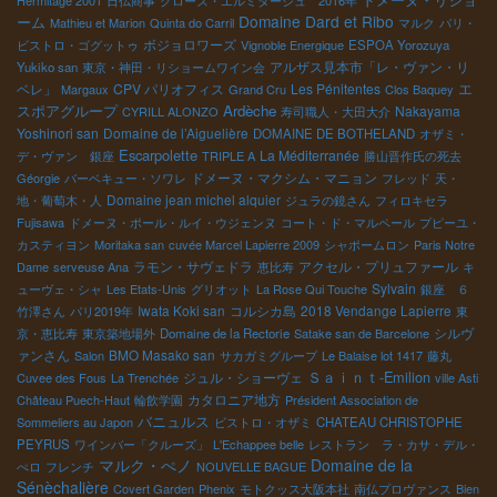
Hermitage 2001
日仏商事
クローズ・エルミタージュ 2016年
Domaine Dard et Ribo
ーム
Mathieu et Marion
Quinta do Carril
マルク
パリ・
ボジョロワーズ
ビストロ・ゴグットゥ
Vignoble Energique
ESPOA Yorozuya
アルザス見本市「レ・ヴァン・リ
Yukiko san
東京・神田・リショームワイン会
ベレ」
CPV パリオフィス
Les Pénitentes
エ
Margaux
Grand Cru
Clos Baquey
Ardèche
スポアグループ
Nakayama
CYRILL ALONZO
寿司職人・大田大介
Yoshinori san
Domaine de l’Aiguelière
DOMAINE DE BOTHELAND
オザミ・
Escarpolette
La Méditerranée
デ・ヴァン 銀座
TRIPLE A
勝山晋作氏の死去
ドメーヌ・マクシム・マニョン
Géorgie
バーベキュー・ソワレ
フレッド
天・
Domaine jean michel alquier
地・葡萄木・人
ジュラの鏡さん
フィロキセラ
Fujisawa
ドメーヌ・ポール・ルイ・ウジェンヌ
コート・ド・マルペール
プピーユ・
カスティヨン
Moritaka san
cuvée Marcel Lapierre 2009
シャポームロン
Paris Notre
ラモン・サヴェドラ
アクセル・プリュファール
Dame
serveuse Ana
恵比寿
キ
Sylvain
ューヴェ・シャ
Les Etats-Unis
グリオット
La Rose Qui Touche
銀座 ６
Iwata Koki san
コルシカ島
2018 Vendange Lapierre
竹澤さん
パリ2019年
東
シルヴ
京・恵比寿
東京築地場外
Domaine de la Rectorie
Satake san de Barcelone
ァンさん
BMO Masako san
Salon
サカガミグループ
Le Balaise lot 1417
藤丸
Ｓａｉｎｔ-Emilion
ジュル・ショーヴェ
Cuvee des Fous
La Trenchée
ville Asti
カタロニア地方
Château Puech-Haut
輪飲学園
Président Association de
バニュルス
Sommeliers au Japon
ビストロ・オザミ
CHATEAU CHRISTOPHE
PEYRUS
ワインバー「クルーズ」
L'Echappee belle
レストラン ラ・カサ・デル・
マルク・ぺノ
Domaine de la
ぺロ
フレンチ
NOUVELLE BAGUE
Sénèchalière
Covert Garden
Phenix
モトクッス大阪本社
南仏プロヴァンス
Bien