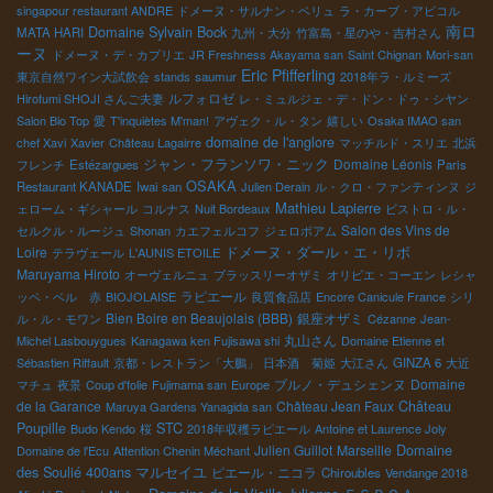
singapour restaurant ANDRE
ドメーヌ・サルナン・ベリュ
ラ・カーブ・アピコル
南ロ
Domaine Sylvain Bock
MATA HARI
九州・大分
竹富島・星のや・吉村さん
ーヌ
ドメーヌ・デ・カプリエ
JR Freshness Akayama san
Saint Chignan
Mori-san
Eric Pfifferling
東京自然ワイン大試飲会
stands
saumur
2018年ラ・ルミーズ
ルフォロゼ
Hirofumi SHOJI さんご夫妻
レ・ミュルジェ・デ・ドン・ドゥ・シヤン
Salon Bio Top
愛
T'inquiètes M'man!
アヴェク・ル・タン
嬉しい
Osaka IMAO san
domaine de l'anglore
chef Xavi
Xavier
Château Lagairre
マッチルド・スリエ
北浜
ジャン・フランソワ・ニック
Domaine Léonis
フレンチ
Estézargues
Paris
OSAKA
Restaurant KANADE
Iwai san
Julien Derain
ル・クロ・ファンティンヌ
ジ
Mathieu Lapierre
ェローム・ギシャール
コルナス
Nuit Bordeaux
ビストロ・ル・
Salon des Vins de
セルクル・ルージュ
Shonan
カエフェルコフ
ジェロボアム
ドメーヌ・ダール・エ・リボ
Loire
テラヴェール
L'AUNIS ETOILE
Maruyama Hiroto
オーヴェルニュ
ブラッスリーオザミ
オリビエ・コーエン
レシャ
ラピエール
ッペ・ベル 赤
BIOJOLAISE
良質食品店
Encore Canicule France
シリ
Bien Boire en Beaujolais (BBB)
銀座オザミ
ル・ル・モワン
Cézanne
Jean-
丸山さん
Michel Lasbouygues
Kanagawa ken Fujisawa shi
Domaine Etienne et
Sébastien Riffault
京都・レストラン「大鵬」
日本酒 菊姫
大江さん
GINZA 6
大近
ブルノ・デュシェンヌ
Domaine
マチュ
夜景
Coup d'folie
Fujimama san
Europe
de la Garance
Château Jean Faux
Château
Maruya Gardens Yanagida san
STC
Poupille
Budo Kendo
桜
2018年収穫ラピエール
Antoine et Laurence Joly
Domaine
Julien Guillot
Marseille
Domaine de l'Ecu
Attention Chenin Méchant
des Soulié 400ans
マルセイユ
ピエール・ニコラ
Chiroubles
Vendange 2018