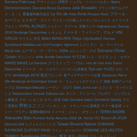
Domaine Patte Loup
アヴィニョン
伊勢丹
ジュヴレ・シャンべルタン
Apéro
Julie Brosselin
Oenoconnexion
Domaine Bruno Duchene
フランス対ウルグア
Le Vin de mes Amis
フラール・
イ：２：１
豊通食料株式会社
Pompon Rosé
ルージュ
エスポア・ゴトー
ヴァランスの星レストラン”カシェット
カトリーヌ・
CYRIL ALONZO
ブルトン
シャトー・ラゲール
京橋ランチ
Kajikawa san
Gamay
ドメーヌ・フィリップ・デルメ
2018 Vendange Descombes
レキュム
VINI
Bistro BIANCARA
Tokyo Uguisudani
CIRCUS
サラさん
伊豆
Rennes
Symphonie Madoka san
Ozil Frangins Vignerons
レストラン ル・ディヴィル
Domaine Olivier
ムーラン・ナ・ヴァン
Mizuki san
ESPA
ムレシップ・ロゼ
Cousin
レミ・スリエ
サンジャン
white
Aurélie Geschickt
竹下正樹
レミ・セデス
クリストッフ・パカレ
MAREE BASSE
La Garonne
vins de mes amis
Kevin
Ryo-san
YUZU
Descombe
ドメーヌ・ル・スカラベ
パシオン心斎橋店
ロゼ・ド・
vendange 2019
東京フレンチ
ザザ
新アイデアのブース位置
Vacances
Pierre
29e Vendange de Dominique Derain
ラ・リュノットのクリストフ
移動
長崎アンペキ
ャブル
Dominique Belluard
レーザン・ゴロワ
Saito Junko san
ビストロ・ヴィヴィエ
ンヌ
Restaurateur français Daisuke san
ダンス・アンコール
アルザス・フンブレヒ
Domaine Gauby
ト醸造元
クロ・レオニヌ
ロマン店長
Diak
Domaine Sabre
ラス
野村ユニソン
ト営業日
パシオン・エ・ナチュール心斎橋店
マリー修道僧
シャ
トー・ブリアン
収穫時期2018
ドメーヌ・ジャン・ダヴィッド
TERRA MADRE
Alexandre Bain
Pomerol
Avital
Abouriou 2002
Mr. Yoshio ITO
Bistro UN JOUR
Taiwan Buvons Nature
DOMAINE
Uemura chef
レフェルヴェソンス
RAYMOND DUPONT FAHN
ワイン・ビールバー
DOMAINE LES HAUTES
東京
Symphonie
TERRES
CPVチーム
東京・世田谷
マス・オ・ビュイ