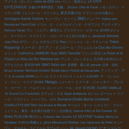
アメリカ・オレゴン
cèdre de 2300 ans
バトン・板垣さん
LA CAVE
ESTEZARGUE
京都の中華料理店「大鵬」
Zinzins
Côte de Feule
シモンヌサン・ド
東京武蔵小山
ゥランの母
ソムリエール・ケニーさん
ラヴニールの大園さん
montagne Sainte Victoire
BMOメンバー
キューヴェ・カミーユ
Kojima san
Restaurant Yacht Club
メリル・エ・ジェラルディンヌ・クロワジエ
アルティザン
Nomura Takaki
サン・シニアン
勝俣さん
クリスチャン・ビネール
2018年ボジョ
Jacques Selosse
レ・ヌーヴォー・クリストフ・パカレ
ディオニ社の玉城さん
Tokyo
Jean-Paul
ポワン・ジェ
カタロニア人
Paul
パッション・エ・ナチュール
Roppongi
ドメーヌ・ダミアン・ビュロー
ル・ブリュエル
Le Clos des Oliviers
Catherine JAMBON
Yoyo
BMO Yamada
La Robe et le
エリック
ワイン小売店
Palais
Le Grau du Roi
Madoka san
アンヌ・エレンヌさん
石川県小松市のエス
BMO Seiko san
ポアもりたか
新年2018年
居酒屋・風ら坊
pensee
日本・浜松
Nomura Unison Suwa
フィリップ・ア
Bruno Granier
bistro YUIGA de Kanazawa
リエ
le couple ARAKI
レベッカ
ビストロマルゴ
シャルドネ2016年
ザ・コンコル
Malaga
ドメーヌ・ジャッキー・プレス
ド・ワイン・クラブ
2018年
ジェーテー
ＢＭО社
ラ・カーヴ・ド・ベルヴィル
エシャッペ・ベル・ロゼ
CUVEE CAMILLE
16
Grand Cru Frankstein
タヴェル・ロゼ
Spain Andalucia
ボジョレヌーヴォー
ドメ
Domaine Elodie Balme
ーヌ・リヴァトン
ドゥーブル・ゼロ
DOMAINE
CHARLOTTE BATTAIS
Qui évolue le Monde
サぺルリ・ポぺト
レストラン「ラルシ
ュミーユ」
東京・名古屋の自然ワイン大試飲会
Jeanne d'Arc et Roi Charles VII
Bistro FLACON
梶川さん
Coteaux des Quarts
LE SEXTANT
Sudiste
Bistro La
Nautique
ＢＭОの斉藤さん
ginza Mitsukoshi Shinkan
Les vignerons de l'iréel
キュー
ビオジョレー
ヴェ マルセル・ラピエール
北アルデッシュ
Mr. Hiroshi OSONO