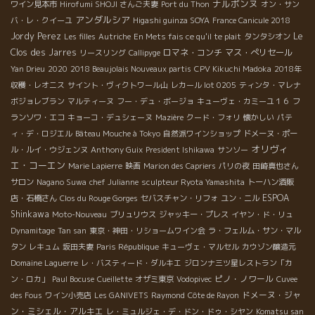
ナルボンヌ
ワイン見本市
Hirofumi SHOJI さんご夫妻
Port du Thon
オン・サン
アンダルシア
バ・レ・クイーユ
Higashi guinza SOYA
France Canicule 2018
Jordy Perez
Le
Les filles
Autriche
En Mets fais ce qu'il te plait
タンタシオン
Clos des Jarres
ロマネ・コンチ
マス・ぺリセール
リースリング
Callipyge
Yan Drieu
2020
2018 Beaujolais Nouveaux partis
CPV Kikuchi Madoka
2018年
収穫・レオニス
サイント・ヴィクトワール山
レカール lot 0205
ティンタ・マレナ
ボジョレブラン
マルティーヌ
フー・デュ・ボージョ
キューヴェ・カミーユ１６
フ
ランソワ・エコ
キョーコ・デュシェーヌ
Mazière
クード・フォリ
懐かしい
パテ
ィ・デ・ロジエル
Bâteau Mouche à Tokyo
自然派ワインショップ
ドメーヌ・ポー
オリヴィ
ル・ルイ・ウジェンヌ
Anthony Guix
President Ishikawa
サンソー
エ・コーエン
Marie Lapierre
映画
Marion des Capriers
パリの夜
田崎真也さん
サロン
Nagano Suwa
chef Julianne
sculpteur Ryota Yamashita
トーハン酒販
ESPOA
店・石橋さん
Clos du Rouge Gorges
セバスチャン・リフォ
ユン・ニル
Shinkawa
Moto-Nouveau
ブリュリウス
ジャッキー・プレス
イヤン・ド・リュ
Dynamitage
Tan san
東京・神田・リショームワイン会
ラ・フェルム・サン・マル
タン
レキュム
坂田夫妻
Paris République
キューヴェ・マルセル
カウゾン醸造元
Domaine Laguerre
レ・バスティード・ダルキエ
ジロンナ三ツ星レストラン「カ
ピノ・ノワール
ン・ロカ」
Paul Bocuse
Cueillette
オザミ東京
Vodopivec
Cuvee
ドメーヌ・ジャ
des Fous
ワイン小売店
Les GANIVETS
Raymond
Côte de Rayon
ン・ミシェル・アルキエ
レ・ミュルジェ・デ・ドン・ドゥ・シヤン
Komatsu san