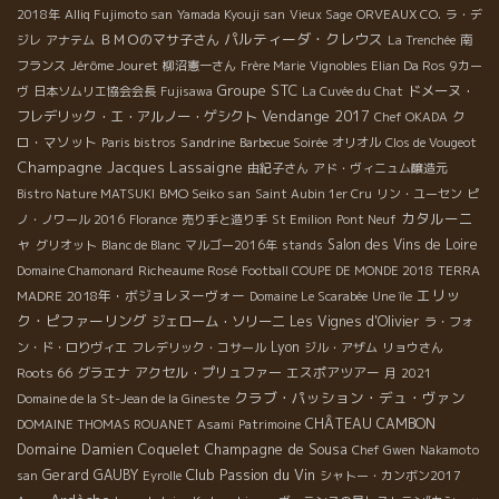
2018年
Alliq Fujimoto san
Yamada Kyouji san
Vieux Sage
ORVEAUX CO.
ラ・デ
パルティーダ・クレウス
ＢＭＯのマサ子さん
ジレ
アナテム
La Trenchée
南
Jérôme Jouret
フランス
柳沼憲一さん
Frère Marie
Vignobles Elian Da Ros
9カー
Groupe STC
ドメーヌ・
ヴ
日本ソムリエ協会会長
Fujisawa
La Cuvée du Chat
Vendange 2017
フレデリック・エ・アルノー・ゲシクト
ク
Chef OKADA
ロ・マソット
Sandrine
Paris bistros
Barbecue Soirée
オリオル
Clos de Vougeot
Champagne Jacques Lassaigne
由紀子さん
アド・ヴィニュム醸造元
BMO Seiko san
Bistro Nature MATSUKI
Saint Aubin 1er Cru
リン・ユーセン
ピ
カタルーニ
ノ・ノワール 2016
Florance
売り手と造り手
St Emilion
Pont Neuf
ャ
Salon des Vins de Loire
グリオット
Blanc de Blanc
マルゴー2016年
stands
Richeaume Rosé
Domaine Chamonard
Football COUPE DE MONDE 2018
TERRA
エリッ
2018年・ボジョレヌーヴォー
MADRE
Domaine Le Scarabée
Une île
ク・ピファーリング
ジェローム・ソリーニ
Les Vignes d'Olivier
ラ・フォ
Lyon
ン・ド・ロりヴィエ
フレデリック・コサール
ジル・アザム
リョウさん
Roots 66
グラエナ
アクセル・プリュファー
エスポアツアー
月
2021
クラブ・パッション・デュ・ヴァン
Domaine de la St-Jean de la Gineste
CHÂTEAU CAMBON
DOMAINE THOMAS ROUANET
Asami
Patrimoine
Domaine Damien Coquelet
Champagne de Sousa
Chef Gwen
Nakamoto
Club Passion du Vin
Gerard GAUBY
san
Eyrolle
シャトー・カンボン2017