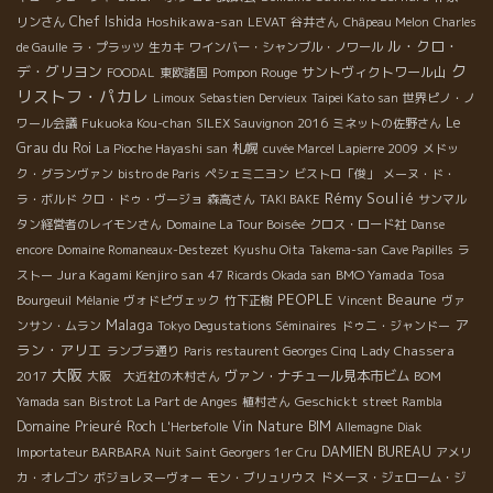
Chef Ishida
Hoshikawa-san
リンさん
LEVAT
谷井さん
Châpeau Melon
Charles
ル・クロ・
de Gaulle
ラ・プラッツ
生カキ
ワインバー・シャンブル・ノワール
ク
デ・グリヨン
Pompon Rouge
サントヴィクトワール山
FOODAL
東欧諸国
リストフ・パカレ
Limoux
Sebastien Dervieux
Taipei Kato san
世界ピノ・ノ
Le
ワール会議
Fukuoka Kou-chan
SILEX Sauvignon 2016
ミネットの佐野さん
Grau du Roi
札幌
La Pioche Hayashi san
cuvée Marcel Lapierre 2009
メドッ
ク・グランヴァン
bistro de Paris
ペシェミニヨン
ビストロ「俊」
メーヌ・ド・
Rémy Soulié
ラ・ボルド
クロ・ドゥ・ヴージョ
森高さん
TAKI BAKE
サンマル
タン経営者のレイモンさん
Domaine La Tour Boisée
クロス・ロード社
Danse
encore
Domaine Romaneaux-Destezet
Kyushu Oita
Takema-san
Cave Papilles
ラ
Jura Kagami Kenjiro san
BMO Yamada
ストー
47 Ricards Okada san
Tosa
PEOPLE
Beaune
Bourgeuil
Mélanie
ヴォドピヴェック
竹下正樹
Vincent
ヴァ
Malaga
ア
ンサン・ムラン
Tokyo Degustations Séminaires
ドゥニ・ジャンドー
ラン・アリエ
Lady Chassera
ランブラ通り
Paris restaurent Georges Cinq
大阪
2017
ヴァン・ナチュール見本市ビム
大阪 大近社の木村さん
BOM
Geschickt
Yamada san
Bistrot La Part de Anges
植村さん
street Rambla
Domaine Prieuré Roch
Vin Nature BIM
L'Herbefolle
Allemagne
Diak
DAMIEN BUREAU
Importateur BARBARA
Nuit Saint Georgers 1er Cru
アメリ
カ・オレゴン
ボジョレヌーヴォー
モン・ブリュリウス
ドメーヌ・ジェローム・ジ