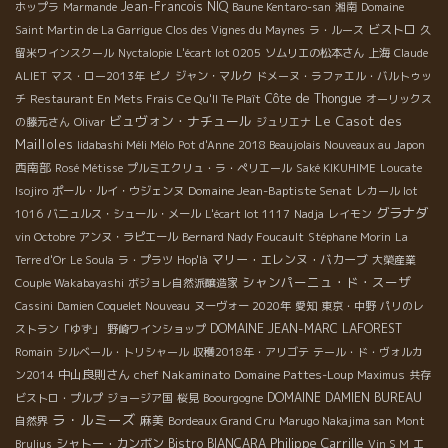
Jean-Francois NIQ
ホップラ
Marmande
Baune Kentaro-san
湘南
Domaine
ビストロ
Saint Martin de La Garrigue
Clos des Vignes du Maynes
ラ・ルース
久
留米ワインスクール
Nyctalopie
L'écart lot 0205
ソムリエの松本さん
上海
Claude
ALIET
マス・ロー2013年
ピノ
ジャン・マルク
ドメーヌ・ラファエル・バルトゥッ
Côte de Thongue
チ
Restaurant En Mets Frais Ce Qu'Il Te Plaît
オーリックス
ビュヴォン・ナチュール
Le Casot des
の藤元さん
Olivar
ジュリエナ
Mailloles
Iidabashi Méli Mélo
Pot d'Anne
2018 Beaujolais Nouveaux au Japon
西南部
Rosé Métisse
プルミエクリュ・ラ・ペリエール
Saké KIKUHIME
Loucate
Domaine Jean-Baptiste Senat
Isojiro
ポール・ルイ・ウジェンヌ
レカール lot
グラナダ
1016
バニュルス・シュール・メール
L'écart lot 1117
Nadja
レイモン
vin Octobre
アンヌ・ラピエール
Bernard Nady Foucault
Stéphane Morin
La
マリー・エレンヌ・バカーブ
Terre d'Or
Le Soula
ラ・プラツ
Hop'là
大榮産業
シャンパーニュ・ド・スーザ
Couple Wakabayashi
ボジョレ自然派醸造家
Cassini
Damien Coquelet Nouveau
ヌーヴォー 2020年
愛知
東京・中野
パリのレ
DOMAINE JEAN-MARC LAFOREST
ストラン「ゆず」
野崎ワインショップ
Romain
シルベール・トリシャール
収穫2018年・アリゴテ
テール・ド・ヴォルカ
中山良則さん
chef Nakaminato
Domaine Pattes-Loup
ン2014
Maximus
共存
DOMAINE DAMIEN BUREAU
ビストロ・プルプ
ジョージア国
桜見
Boourgogne
ラ・ルミーズ
麻美
自然界
Bordeaux Grand Cru
Marugo Nakajima san
Mont
Philippe Carrille
シャトー・カンボン
Bistro BIANCARA
Brulius
Vin S M
エ