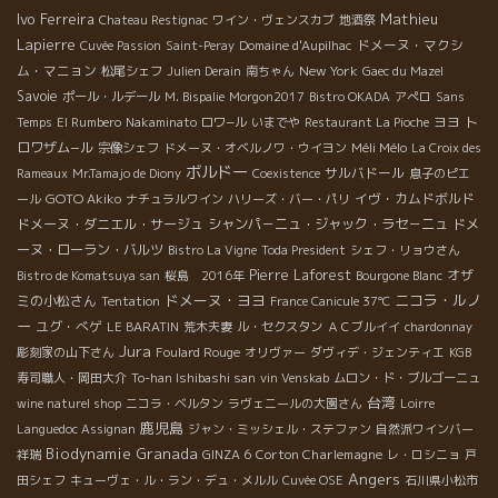
Ivo Ferreira
Mathieu
Chateau Restignac
ワイン・ヴェンスカブ
地酒祭
Lapierre
ドメーヌ・マクシ
Cuvée Passion
Saint-Peray
Domaine d'Aupilhac
ム・マニョン
New York
松尾シェフ
Julien Derain
南ちゃん
Gaec du Mazel
Savoie
ポール・ルデール
M. Bispalie
Morgon2017
Bistro OKADA
アぺロ
Sans
ヨヨ
ト
Temps
El Rumbero
Nakaminato
ロワ−ル
いまでや
Restaurant La Pioche
ロワザム−ル
Méli Mélo
宗像シェフ
ドメーヌ・オベルノワ・ウイヨン
La Croix des
ボルドー
サルバドール
Rameaux
Mr.Tamajo de Diony
Coexistence
息子のピエ
GOTO Akiko
イヴ・カムドボルド
ール
ナチュラルワイン
ハリーズ・バー・パリ
ドメーヌ・ダニエル・サージュ
シャンパ－ニュ・ジャック・ラセ－ニュ
ドメ
ーヌ・ローラン・バルツ
Bistro La Vigne
Toda President
シェフ・リョウさん
Pierre Laforest
オザ
Bistro de Komatsuya san
桜島 2016年
Bourgone Blanc
ドメーヌ・ヨヨ
ニコラ・ルノ
ミの小松さん
Tentation
France Canicule 37℃
ー
ユグ・べゲ
LE BARATIN
荒木夫妻
ル・セクスタン
ＡＣブルイイ
chardonnay
Jura
彫刻家の山下さん
Foulard Rouge
オリヴァー
ダヴィデ・ジェンティエ
KGB
寿司職人・岡田大介
To-han Ishibashi san
vin Venskab
ムロン・ド・ブルゴーニュ
台湾
wine naturel shop
ニコラ・ベルタン
ラヴェニールの大園さん
Loirre
鹿児島
Languedoc Assignan
ジャン・ミッシェル・ステファン
自然派ワインバー
Biodynamie
Granada
Corton Charlemagne
祥瑞
GINZA 6
レ・ロシニョ
戸
Angers
田シェフ
キューヴェ・ル・ラン・デュ・メルル
Cuvée OSE
石川県小松市