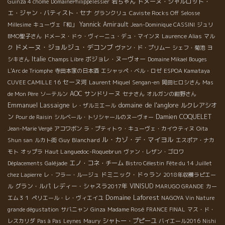
岩ちゃん
ドメーヌ・シャルロット・
Guinza 4 chome
DomainePhilippeTessier
エ・ジャン・バティスト・セナ
グランクリュ
Caviste Rocks Off
Selosse
Yannick Amirault
Millesime
キューヴェ「和」
Jean-Dominique CASSINI
ジュリ
BMO聖子さん
ドメーヌ・ドゥ・ヴィーニュ・デュ・マインヌ
Laurence Alias
マル
ドメーヌ・ジョルジュ・デコンブ
ク
ヴァン・ド・プリムー
シェフ・菊池
ヨ
Italie
ボジョレ・ヌーヴォー
シキさん
Champs Libre
Domaine Mikael Bouges
L'Arc de Triomphe
寺田本家の日本酒
エシャッペ・ベル・ロゼ
ESPOA Kamataya
セーヌ河
CUVEE CAMILLE 16
Laurent Miquel
Sengan-en
岡田ヒロシさん
Mas
AOC
サンドリーヌ
de Mon Père
ソーテルン
セナさん
オルガンの紺野さん
Emmanuel Lassaigne
domaine de l'anglore
ルクレアシオ
レ・ザルミエール
ン
Damien COQUELET
Pour de Raisin
シルベール・トリシャールのヌーヴォー
Jean-Marie Vergé
アコワボン
ラ・プティトゥ・キューヴェ・カイウティヌ
Oita
ル・カゾ・デ・マイヨル
Guy Blanchard
Shun san
ルカト街
エスポア・ナカ
Haut Languedoc-Roquebrun
モト
オップラ
ヴァン・レザン・ゴロワ
エノ・コネ・チーム
Déplacements
Galéjade
Bistro Célestin
Fête du 14 Juillet
ドミニック・ドゥラン
chez Lapierre
レ・フラー・ルージュ
2018年収穫ラピエー
グラン・ルパ
レディー・シャスラ2017年
VINISUD
ル
MARUGO GRANDE
カー
Domaine Laforest
エム３１
ペリエール・レ・ヴィエイユ
NAGOYA Vin Nature
grande dégustation
サバニャン
Ginza
Madame Rosé
FRANCE FINAL
マス・ド・
シャトー・プピーユ
レスカリダ
Pas à Pas
Leynes
Maury
バイエール2016
Nishi