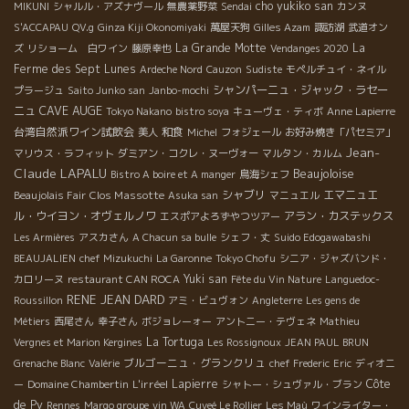
cho yukiko san
MIKUNI
シャルル・アズナヴール
無農薬野菜
Sendai
カンヌ
S'ACCAPAU
QV.g
Ginza Kiji Okonomiyaki
萬屋天狗
Gilles Azam
諏訪湖
武道オン
La Grande Motte
La
ズ
リショーム 白ワイン
藤原幸也
Vendanges 2020
Ferme des Sept Lunes
Ardeche Nord
Cauzon
Sudiste
モペルチュイ・ネイル
シャンパーニュ・ジャック・ラセー
プラージュ
Saito Junko san
Janbo-mochi
CAVE AUGE
ニュ
Tokyo Nakano
bistro soya
キューヴェ・ティボ
Anne Lapierre
台湾自然派ワイン試飲会
和食
美人
Michel
フォジェール
お好み焼き「パセミア」
Jean-
マリウス・ラフィット
ダミアン・コクレ・ヌーヴォー
マルタン・カルム
Claude LAPALU
Beaujoloise
Bistro A boire et A manger
鳥海シェフ
Clos Massotte
シャブリ
エマニュエ
Beaujolais Fair
Asuka san
マニュエル
ル・ウイヨン・オヴェルノワ
アラン・カステックス
エスポアよろずやつツアー
Les Armières
アスカさん
A Chacun sa bulle
シェフ・丈
Suido Edogawabashi
BEAUJALIEN
chef Mizukuchi
La Garonne
Tokyo Chofu
シニア・ジャズバンド・
Yuki san
カロリーヌ
restaurant CAN ROCA
Fête du Vin Nature
Languedoc-
RENE JEAN DARD
Roussillon
アミ・ビュヴォン
Angleterre
Les gens de
Métiers
西尾さん
幸子さん
ボジョレーォー
アントニー・テヴェネ
Mathieu
La Tortuga
Vergnes et Marion Kergines
Les Rossignoux
JEAN PAUL BRUN
ブルゴーニュ・グランクリュ
Grenache Blanc
Valérie
chef Frederic
Eric
ディオニ
L'irréel
Lapierre
Côte
ー
Domaine Chambertin
シャトー・シュヴァル・ブラン
de Py
Rennes
Margo groupe
vin WA
Cuveé Le Rollier
Les Maù
ワインライター・