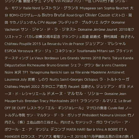
銀座オザミ
マシモ
シシリア島
Vin Picoeur
パリ・一区
CPVの竹下君
シリル・
レストラン・グラン８
ル・モワン
Italie Nord
Miyagawa san
Sophia Bauchet
大
Bistro Brutal
Olivier Cousin
分
BOMトロワザムール
Rosé Grigri
ビストロ・岡
田
サカノジュンさん
CPV équipe
フレデリック・プルタリエ
ルヴァ
Domaine
サン・ジャン・ド・ラ・ジネスト
Domaine Jérôme Jouret
Vacheron
2018年ク
リストッフ・パカレ収穫20周年記念
グランクリュ街道
結婚式・野村高城・尚子さん
ジュリアン・マレシャル
Château Poupille 2015
La Revue du Vin de France
ESPOA Yorozuya
オン・ジュ・コネクション
TosaYamada Mitani san
ブラインド
Tokyo Kanda
テースティング
Le Vieux Bordeaux
Les Grands Verres 2018 Paris
Dégustation Richeaume
Bruno Granier
シェフ・グワン
Bar à vins Chambre
Noire
米沢
TF1
Yanaginuma Kenichi san
sa fille ainée Madeleine
Antoine et
ラ・トルトゥーガ
Laurence Joly
炭焼・しのり
Nuits Saint-Georges
Octopus
カタロニア地方
ジュリアン・ギヨ
Château Meylet 2002
Pacalet
北原さん
ドメ
ドメーヌ・マルセル・リショー
ーヌ・ド・レシャリエール
Domaine Jean
フランソワ・ルマリエ
Maupertuis
Brendan Tracy
Montcalmès 2011
Le Bruel
OFF DE OUFF
レストラン「エル・ギンジョレール」
マグロの漁港
Cuvée Red
ノー
Président Nomura Unison
トルダム寺院
サン・マルタン・デ・ラ・ガリッグ
竹ノ
内さん
（株）土佐山田の三谷さん、内川さん
セドリック・ガロ
ワインバー・ア・
デコンブ
ボワール・エ・ア・マンジェ
MATA HARI
Bar à Vins A BOIRE ET A
MANGER
ロランス・アリアス
葡萄ジュース
2018年11月伊藤與志男の日本の旅
パ