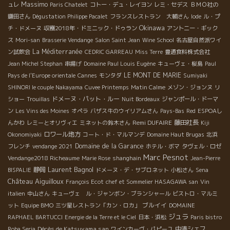
Massimo
ュレ
Paris Chatelet
コトー・デュ・レイヨン
レミ・セデス
ＢＭＯ社の
鎌田さん
Dégustation Philippe Pacalet
フランスレストラン 大輔さん
Iode
ル・プ
Okinawa
チ・ドメーヌ
収穫2018年・ドミニック・ドゥラン
アントニー・ギック
ス
Mori-san
Brasserie Vendange
Salon Saint Jean
Wine School
名古屋自然派ワイ
La Méditerranée
ン試飲会
CEDRIC GARREAU
Miss Terre
豊通食料株式会社
Jean Michel Stephan
串揚げ
Domaine Paul Louis Eugène
キューヴェ・桜島
Paul
LE MONT DE MARIE
Pays de l'Europe orientale
Cannes
モンタダ
Sumiyaki
SHINORI le couple Nakayama
Cuvee Printemps
Matin Calme
メゾン・ジョンヌ
リ
ドメーヌ・パット・ルー
ショー
Trouillas
Nuit Bordeaux
ジャンポール・ドーマ
ン
Les Vins des Moines
オペラ
バザス牛のウイリアムさん
Pays-Bas
Red
ESPOAし
Remi DUFAIRE
藤田社長
んかわ
レミーとオリヴィエ
ミネットの鈴木さん
Kiji
ロワール地方
Okonomiyaki
コート・ド・マルマンデ
Domaine Haut Brugas
北浜
Domaine de la Garance
フレンチ
vendange 2021
ホテル・ボマ
タヴェル・ロゼ
Marc Pesnot
Vendange2018 Richeaume
Marie Rose
shanghain
Jean-Pierre
Laurent Bagnol
静岡
BISPALIE
ドメーヌ・デ・サブロネット
小松さん
Sena
Château Aiguilloux
François Ecot
chef et Sommelier HASAGAWA san
Vin
italien
中山さん
キューヴェ ル・ジャンボン・ブランシャール
ビストロ・マルミ
ブルイイ
ット
Equipe BMO
三ツ星レストラン「カン・ロカ」
DOMAINE
ジュラ
RAPHAEL BARTUCCI
Energie de la Terre et le Ciel
日本・浜松
Paris bistro
Décès de Katsuyama san
中湊シェフ
Roba Seria
ワインカーヴ・パピーユ