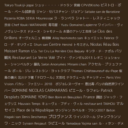
Tokyo Tsukiji-jogai
ビストロ・ポ
シュッ・・・・・ドゥラン
宮崎
CPVのKisho
ール・ベール試飲会
ジャン・セバスチャン・ジョアン
Satake san de Barcelone
ラ・ランベラ
シャトー・レスティニャック
Pizzeria ROBA SERIA
Mouressipe
Chef Kouki WATANABE
Domaine Lapierre
渋谷
寿司屋・Yuzu
ワインバー・ヴィ
Le Clos des
ノヴェリータス
ドメーヌ・シャモナール
お酒のアトリエ吉祥
Grillons
オーヴェルニュ
横須賀
Alliq Hashimoto san
キュイエット
Fabrice
ク
Centre
Nicolas Réau
Bois
ロ・デ・オリヴィエ
Shun san
Henind
トモミさん
Moisset
Ramon
パリ
ビム
1er Cru La Perrière
Clos Baquey
キンタ・ド・ナポル
観光
Restaurant Le Verre Volé
プイイ・ヴァンゼル2013
レオニ
リュショッ
アクセル・プリュファ
ト・シャンベルタン
藤丸
Salon Anonymes
Minami chan
ール
ポール・ジレ
レストラン・ヨットクラブ
Thomas
Châteauneuf-du-Pape
桜
島の噴火
北川ナヲ著「テロワール」文芸社
テラヴェール
チャリティー
Paris Vini
Vision
パカレ・ファミリー
2018 ボジョレヌーヴォー
恵比寿
パリの自然派ワイン
DOMAINE NICOLAS CARMARANS
Patrick
ピエール・ラフォレ
バー
Desplats
DOMAINE YOYO
France
Bien Boire en Beaujolais
諏訪
ジャック・フ
マル
restaurant TAIHOU
ェヴリエ
Mauvais Temps
キューヴェ・ブディ・ヴィル
セイユ
Place de la République
サンジャン
カベルネ・フラン2007
Baton
プロヴァンス
ジャンフランソ
Itagaki san
Denis Deschamps
ワインスクール
ワ・ニック
ラピエール
Syivain Respaut
Yamadaya Yajima san
ル・ｒタン・デメ