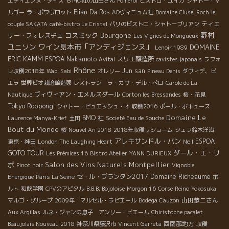
エティエンヌ・ダイス
ＢＭО社の山田さん
Pomerol
ビストロ・ユイガ
シャトー・マ
Elian Da Ros
ルゴー
ラ・ポワヴロット
ADヴィニュム社
Domaine Clusel Roch
le
ティエ
couple SAKATA
café-bistro Le Cristal
パリのビストロ・シャトーブリアン
野村
コスミック
Bourgone
リー・フォレスチエ
Les Vignes de Mongueux
ユニソン
ワイン見本市「アンディジェンヌ」
DOMAINE
Lenoir 1989
ERIC KAMM
ESPOA Nakamoto
スリエ醸造所
Avital
cavistes japonais
ラフォ
Rhône
Jun san
レ収穫2018年
Wabi Sabi
オレリー
Pineau Denis
ダヴィデ、ピ
エラ
世界ビオ栽培醸造家
レストラン ラ・カサ・デル・ぺロ
Carole de La
ヴィヴィアン・エメルスダール
Nautique
Corton les Bressandes
桜・花見
Tokyo Roppongi
シャトー・ピュエッシュ・オ
収穫2016
ポール・ボキューズ
Domaine Le
BMO 社
Laurence Manya-Krief
土田
Societé Eau de Souche
Bout du Monde
桜
Nouvel An 2018
2018年収穫リショーム
シェフ鈴木洋治
アレキサンドル・バン
ESPOA
東京・神田
London The Laughing Heart
Neil
ダール・エ・リ
GOTO TOUR
Les Prémices 16
Bistro Atelier
YANN DURIEUX
ボ
Salon des Vins Naturels Montpellier
Pinot noir
Vignoble
Domaine Richeaume
セ・ル・プランタン2017
Energique
Paris La Seine
ポ
ルト
和飲学園
CPVのアビタル
B.B.B. Bojoloise
Morgon 16
Corse
Reino
Yokosuka
山田恭二さん
マルゴ・グループ
2009年 マルセル・ラピエール
Bodega Cauzon
Aux Argillas
ルネ・ジャンの息子 アンリー・ピエール
Chiristophe pacalet
西南部地方
Beaujolais Nouveau 2018
神奈川県藤沢市
Vincent Garreta
収穫