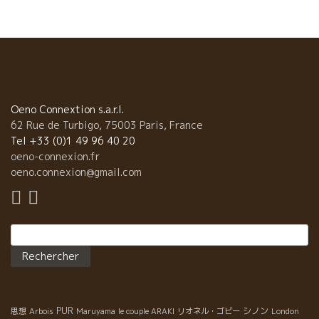
今年はオープンと同時に人で溢れるいた。物凄い人気。
Salon Saint Jean サロン・サン・ジャン このサロンはつい最近
までは、ニコラ・ジョリーが命名したRenaissance des
appellationルネサンス・デ・ザぺラッション と呼んでいた。初
期の目的は卒業して、名前が単に会場の名前に変更した。 もう凄
い混みよう。 まるで東京の満員電車なみの人。 ブースまでたどり
着くには、満員電車から下車するような勢いですすまないと辿り
Oeno Connextion s.a.r.l.
着かない。 世界中からワインビジネスのプロ、ワイン屋、レスト
62 Rue de Turbigo, 75003 Paris, France
ラン経営者、ソムリエ、愛好家が集まっている。 Bio・自然派ワイ
Tel +33 (0)1 49 96 40 20
ンがここまでの活況になるとは、嬉しいお驚きだ。 まだまだ、こ
oeno-connexion.fr
れからが面白くなる。 AmsterdamアムステルダムのBak
oeno.connexion@gmail.com
Restaurantの若者達と（フェース・ブック友達）
Rechercher :
PUR
シノン
思想
Arbois
Maruyama
le couple ARAKI
リオネル・ゴビー
London