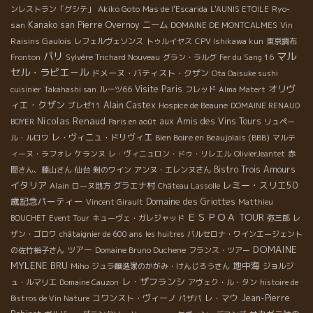
Ryo-
ンレストラン「グシテ」
Akiko Goto
Mas de l'Escarida
L'AUNIS ETOILE
san
Kanako san
Pierre Overnoy
ニーム
Vin
DOMAINE DE MONTCALMES
Raisins Gaulois
レフェルヴェソンス
トゥルイヤス
CPV Ishikawa kun
東京調布
パリ
マル
Fronton
Sylvère Trichard Nouveau
グラン・ラルグ
Fer du Sang 16
セル・ラピエ－ル
ドメーヌ・バティスト・クザン
Ota Daisuke sushi
オリヴ
Visite Paris
cuisinier
Takahashi san
ルーツ66
フレッド
Alma Matert
ィエ・クザン
Alain Castex
ブレゼ11
Hospice de Beaune
DOMAINE RENAUD
Nicolas Renaud
aux Amis des Vins Tours
BOYER
Paris en août
リュペー
レ・ヴィニュ・ドリヴィエ
Bien Boire en Beaujolais (BBB)
ル・ルロワ
マルテ
ィーヌ・ラフォレ
ケランヌ
レ・ヴィニュロン・ドゥ・リレエル
OlivierJeantet
赤
Bistro Trois Amours
間さん、藤山さん
仙台
剣のワイン
アンヌ・エレンヌさん
イタリア
レミー・スリエ50
Alain
グラエナ村
ローヌ地方
Château Lassolle
歳記念パーティー
Domaine des Griottes
Vincent Girault
Matthieu
ＥＳＰＯＡ TOUR
BOUCHET
Event Tour
キューヴェ・ガレジャッド
弥三郎
レ
ザン・ゴロワ
châtaignier de 600 ans
les huitres
バルセロナ・ワインエージェント
DOMAINE
ツアー
の佐竹裕子さん
Domaine Bruno Duchene
フランス・ツアー
MYLENE BRU
地中海
Miho
ジュラ醸造家のかがみ・けんじろうさん
ジョルジ
レ・ザフランシ
ュ・ルマリエ
Domaine Cauzon
アヴェク・ル・タン
histoire de
コワンスト・ヴィーノ
レ・マウ
Jean-Pierre
Bistros de Vin Nature
パザパ