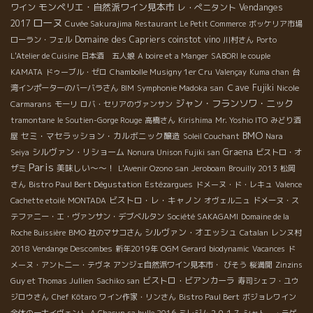
モンペリエ・自然派ワイン見本市
ワイン
レ・ぺニタント
Vendanges
ローヌ
2017
Cuvée Sakurajima
Restaurant Le Petit Commerce
ボッケリア市場
Domaine des Capriers
coinstot vino
ローラン・フェル
川村さん
Porto
L'Atelier de Cuisine
日本酒 五人娘
A boire et a Manger
SABORI le couple
KAMATA
ドゥーブル・ゼロ
Chambolle Musigny 1er Cru
Valençay
Kuma chan
台
Ｃave Fujiki
湾インポーターのバーバラさん
BIM
Symphonie Madoka san
Nicole
ジャン・フランソワ・ニック
Carmarans
モーリ
ロバ・セリアのヴァンサン
tramontane
le Soutien-Gorge Rouge
高橋さん
Kirishima
Mr. Yoshio ITO
みどり酒
BMO
セミ・マセラッション・カルボニック醸造
屋
Soleil Couchant
Nara
シルヴァン・リショーム
Graena
Seiya
Nonura Unison Fujiki san
ビストロ・オ
Paris
美味しい～～！
ザミ
L'Avenir Ozono san
Jeroboam
Brouilly 2013
松岡
Bistro Paul Bert Dégustation
さん
Estézargues
ドメーヌ・ド・レキュ
Valence
ビストロ・レ・キャノン
Cachette etoilé
MONTADA
オヴェルニュ
ドメーヌ・ス
テファニー・エ・ヴァンサン・デブベルタン
Société SAKAGAMI
Domaine de la
シルヴァン・オエッシュ
Roche Buissière
BMO 社のマサコさん
Catalan
レンヌ村
2018 Vendange Descombes
新年2019年
OGM
Gerard
biodynamic
Vacances
ド
メーヌ・アント二ー・テヴネ
アンジェ自然派ワイン見本市・
びそう
桜満開
Zinzins
ビストロ・ビアンカーラ
Guy et Thomas Jullien
Sachiko san
寿司シェフ・ユウ
ジロウさん
Chef Kôtaro
ワイン作家・リンさん
Bistro Paul Bert
ボジョレワイン
全体の一大イヴェント
A Chacun sa bulle 2016
ミレジム２０１７
シャトー・ラゲ