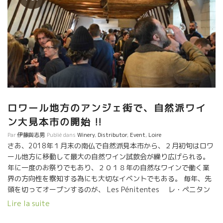
ロワール地方のアンジェ街で、自然派ワイ
ン大見本市の開始 !!
Par
伊藤與志男
Publié dans
Winery
,
Distributor
,
Event
,
Loire
さあ、2018年１月末の南仏で自然派見本市から、２月初旬はロワ
ール地方に移動して最大の自然ワイン試飲会が繰り広げられる。
年に一度のお祭りでもあり、２０１８年の自然なワインで働く業
界の方向性を察知する為にも大切なイベントでもある。 毎年、先
頭を切ってオープンするのが、 Les Pénitentes レ・ペニタン
ト 毎年、先頭を切ってオープンするのがこのペニタント。少数精
Lire la suite
鋭のサロン。 レジェンド級の蔵元が集中している。最も内容の濃
い試飲会でもある。 いつも早朝に行けば結構空いているのだが、