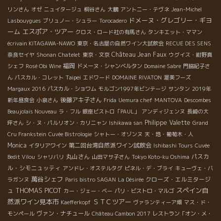
リンさん
オゼ
ニュイタージュ
桐谷さん
大鵬
アントニー・テヴネ
Jean-Michel
ドメーヌ・グレゴリー・ギヨ
Lasbouygues
ブリュノー・シュラー
Torocadero
ーム
エスポア・ツアー
クロス・ロード社の有馬さん
タンキエット・ママン
écrivain KITAGAWA-NAWO
東京・名古屋の自然ワイン大試飲会
RECUE DES SENS
Château Jean Faux
奈良セイヤ
Shonan
Chatelet
東京・文京
ウグイス・紺野真
福岡
シェフ
Rosé Obi Wine
ドメーヌ・シャンベルタン
Domaine Sabre
門脇紀子さ
Taipei
ん
パスカル・コレット
エドワード
DOMAINE RIVATON
渥美フーズ
Margaux 2016
パスカル・ショワム
モルゴン1997年ビンテージ
サンタン
2019年
後藤アキ子さん
新年昼食会
小泉さん
Frida
Uemura chef
MANTOVA
Descombes
Beaujolais Nouveau
ラ・フル
銀座ビストロ「PAUL」
アンディジェンヌ
長崎の大
Philippe Valette
坪さん
シ・ヌ・パルリオン・カリニャン
Ishikawa san
Grand
Cru Frankstein
Cuvée Bistrologie
シャトー・オゾンヌ
天・地・葡萄木・人
Monica
第二回台湾自然派ワイン試飲会
イタリアワイン
Ishibashi Tours
Cuvée
丸山さん
パスカ
Bedit Vilou
シャリバリ
山田マサ子さん
Tokyo Koto-ku Oshima
ル・シモニュッティ
アンドレ・オステルタグ
ピネル・デ・ブライ
キューヴェ・バ
萬谷シェフ
クローズ・エルミタージ
ラガンヌ
Paris bistro SAGAN
La Désirée
THOMAS PICOT
スペイン自
ュ
カー・ジェー・ベー
パリ・ビストロ・マルゴ
然派ワイン見本市
ＳＴＣツアー
Kaefferkopf
ヴァランティーア畑
マス・ド・
ヴァン・ナチュール
モンペール
Château Cambon 2017
レストラン「オン・メ・