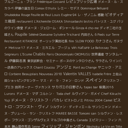
レピュブリック広場
ブルゴーニュ・ブラン
Frédérique Cossard
ドメーヌ・ル・ス
カラベ
伊藤の誕生日
Comax Ethylix
レミー・セデス
Dominique Belluard
ビオディナ
Shubidoba
Rouge Feuille de Paul Louis Eugène 94
レ・ザノ二ム
感動
ミ栽培
restaurent L'Alchemille
OSAKA Shinsaibashi bistro
パトリス・ユグ
パリ
のワイン食堂
ドメーヌ・ジェローム・ギシャール
Ginza 4 cho-me
ディオニ社の玉
Poupille
Séléné Domaine Sylvère Trichard
城さん
内田さん
6 Pieds sur Terre
カナコさん
Restaurant KITANOSE
オーリック濱田社長
film
SLOW FOOD
ガヌヴ
vin nature
ァ
Metisse 17
ドメーヌ・ミカエル・ブージュ
Le Batossay
Trois
Chablis
サンタムー
Seigneurs
L'Ecume
Paris Okonomiyaki OKOMUSU
世界遺産
ル
伊藤與志男
東京試飲会・セミナー
ボーヌのケンタロウさん
サラさん
ワインバ
アンジェ
ヤニック・アミ
ー店長のアレックス
Chant Coucou
Pont au Change
Valentin VALLES
ロ
Beaujolais Nouveau 2018
Corbiere
Isabelle Frère
土佐山
スペイン
田ショッピングセンター
マス・ド・ラ・フォン・ロンド
クリストフ・
サカガミの日野さん
プエヨ
田所オーナー
ヴァカンス
tapas bar
桜島2016
Lurons
ドメーヌ・マダ
コルトン・
Toda chef
ルヴィアン・ガメイ
Chef Kikuchi
ドメーヌ・クリストフ・パカレ
ビス
Yuji
ビストロノミ
Pitrou 2004
Camel
トロ・コワンスト・ヴィノ
シルヴァン・ディティエール
サンシニャン
ドメー
ヌ・プリューレ・サン・クリストフ
MAREE BASSE
Tomomi san
シルヴァン・レス
ポー
フランス・ゴンザルヴェス
マルゴの中島さん
Canada
エピスリー・フィン
六
フィリップ・ジャンボン
Seine
本木
勝山晋作死去
Washoku
Le Vin en Tête