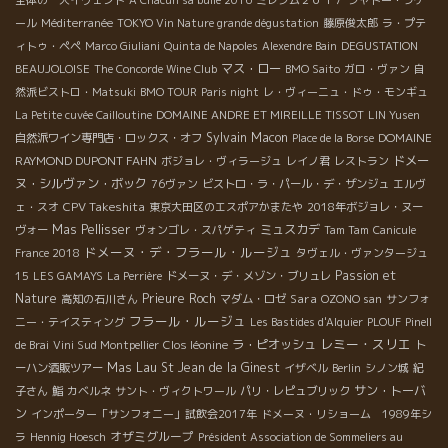
ール
Méditerranée
TOKYO Vin Nature grande dégustation
藤原俊太郎
ラ・プテ
ィトゥ・ペペ
Marco Giuliani
Quinta de Napoles
Alexendre Bain
DEGUSTATION
マス・ロー
BEAUJOLOISE
The Concorde Wine Club
BMO Saito
ガロ・ヴァン
自
然派ビストロ・Matsuki
BMO TOUR
Paris night
レ・ヴィーニュ・ドゥ・モンギュ
La Petite cuvée Cailloutine
DOMAINE ANDRE ET MIREILLE TISSOT
LIN Yusen
Sylvain
Macon
DOMAINE
自然派ワイン専門店・ロックス・オフ
Place de la Borse
RAYMOND DUPONT FAHN
ドメー
ボジョレ・ヴィラージュ
レイノ君
レストラン
ヌ・シルヴァン・ボック
76ヴァン
ビストロ・ラ・パール・デ・ザンジュ
エルヴ
CPV Takeshita
ェ・スオ
東京大田区のエスポアかまたや
2018年ボジョレ・ヌー
Mas Pellisser
ミュスカデ
ヴォー
ヴォンゴレ・スパゲティ
Tam Tam
Canicule
ドメーヌ・デ・フラール・ルージュ
France 2018
タヴェル・ヴァンタージュ
Passion et
15
LES GAMAYS
La Perrière
ドメーヌ・デ・メゾン・ブリュレ
Nature
Prieure Roch
Sara
高知の石川さん
マダム・ロゼ
OZONO san
サンフォ
フラール・ルージュ
ニー・テイスティング
Les Bastides d'Alquier
PLOUF
Pinell
レミー・スリエ
ラ・ピオッシュ
de Brai
Vini Sud Montpellier
Clos léonine
ト
Mas Lau
St Jean de la Ginest
ーハン酒販ツアー
イザベル
Berlin
シノン城
紀
サン・トーバ
子さん
鮨
カベルネ
サント・ヴィクトワール
パリ・レピュブリック
ン
インポーター「サンフォニー」試飲会2017年
ドメーヌ・リショーム 1989年シ
オザミグループ
ラ
Hennig Hoesch
Président Association de Sommeliers au