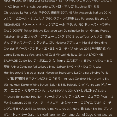
Ardèche
Apps
Importatrice Kadowaki san
ヴァランスの星レストラン”カシェッ
ビストロ・マルゴ
ト
AC Brouilly
François Lemarié
Tsuchida
石川社長
Chiroubles
Le Verre Vole
マテウス
東銀座 SOYA
NERJA
Auxerrois Nature 2016
メゾン・ピエール・オヴェルノ
フランスワインの歴史
Les Pyrenees
Bistro LA
ドメーヌ・ド・ラングロール
REGARADE
マタハリ
モンドゥーズ・トラディ
Grand Repas
ション2003年
Tokyo Shibuya Koutarou san
Domaine Le Boiron
エリック・プフェーリング
STC Groupe Tour
Taketomi jima
メリメロ 宗像
さん
ブラッスリーヴァンダンジュ
CPV Madoka
アブリュー
Meryl et Géraldine
Croizier
ドメーヌ・アンドレ・エ・ミレイユ・ティソ
Abriou
2018年皆既月食
Vin
Jaune
Domaine de Verchant
chef Xavi
Vincent de Roba Seria
A L’HOMME
STC Tours
SAUVAGE
Cuvée Bou
ラ・ボエム
エスポア・よろずや・リショームの
歴史
Arima
Domaine Patte Loup
Importateur BMO
イヴ・シェフ
Alsace
La Chambre Noire Paris
Humbrebrecht
Vin de primeur
Melon de Bourgogne
11e
石川亜樹則
東京ワインビストロ「葡呑」
Arnaud Combier
Montmartre Bis
ドメー
Waingakuen
Kurumé Wine School
Salon B.B.B. Bojolais
Chef Yujiro san
ヌ・ニコラ・カルマラン
CYRIL ALONZO
Paris KUNITORA UDON
Sylère
ティエリー・ピュズラ
Moulin à
Trichard
Emmanuel Houillon
リレール
アメリカ
Vent
シャトー・エグイユ
canicule 2018
ドメーヌ・ベリュアール
マルヤガーデ
ンズの柳田さん
2018 Salon des Vins Natures à Angers
鍋
Salon Bio Top
ブレン
Salon L'irréel
Domaine Daniel Sage
Chef Shu-zo
ダン・トレイシー
Paris 1er