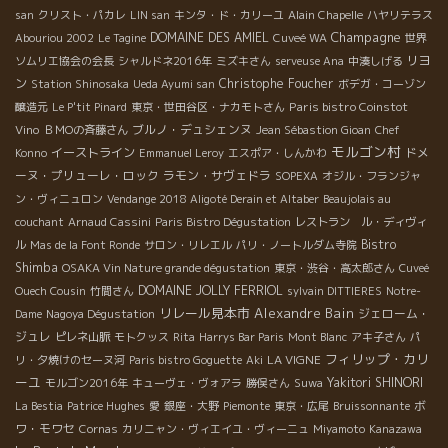
san
クリスト・パカレ
LIN san
キンタ・ド・カリーユ
Alain Chapelle
ハヤリテラス
Champagne
DOMAINE DES AMIEL
Abouriou 2002
Le Tagine
Cuveé WA
世界
リヨ
ソムリエ協会の会長
シャルドネ2016年
ミズキさん
serveuse Ana
中湊しげる
ン
Christophe Foucher
Station Shinosaka
Ueda Ayumi san
ボデガ・コーゾン
Paris bistro Coinstot
醸造元
Le P'tit Pinard
東京・世田谷区・ナカモトさん
Vino
ブルノ・デュシェンヌ
ＢＭОの斉藤さん
Jean Sébastion Gioan
Chef
モルゴン村
イーストライン
ドメ
Konno
Emmanuel Leroy
エスポア・しんかわ
ーヌ・プリューレ・ロック
ラモン・サヴェドラ
SOPEXA
オジル・フランジャ
ン・ヴィニュロン
Vendange 2018 Aligoté Derain et Altaber
Beaujolais au
couchant
Arnaud Cassini
Paris Bistro Dégustation
レストラン ル・ディヴィ
Bistro
ル
Mas de la Font Ronde
サロン・リレエル
パリ・ノートルダム寺院
Shimba
OSAKA Vin Nature grande dégustation
東京・渋谷・高太郎さん
Cuveé
DOMAINE JOLLY FERRIOL
Ouech Cousin
竹間さん
sylvain DITTIERES
Notre-
リレール見本市
Alexandre Bain
ジェローム・
Dame
Nagoya Dégustation
ジュレ
ピレネ山脈
モトクッス
Rita
Harrys Bar Paris
Mont Blanc
アキ子さん
パ
フィリップ・カリ
LA VIGNE
リ・夕焼けのセーヌ河
Paris bistro Goguette
Aki
ーユ
Yakitori SHINORI
モルゴン2016年
キューヴェ・ヴォアラ
勝俣さん
Suwa
ボ
La Bestia
Patrice Hughes
愛
銀座・大野
Piemonte
東京・広尾
Bruissonnante
ワ・モワセ
Cornas
カリニャン・ヴィエイユ・ヴィーニュ
Miyamoto
Kanazawa