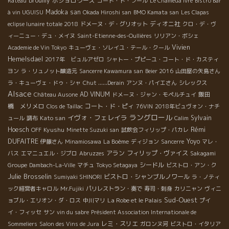
Brouilly
ボジョロワーズ
Rateau
コート・ド・フール
Le Chameua Ivre
Bistro Bar
Madoka san
à vin UGUISU
Okada Hiroshi san
BMO Kamata san
Les Clapas
ディオニ社
eclipse lunaire totale 2018
ドメーヌ・デ・グリオット
クロ・デ・ヴ
ィーニュー・デュ・メイヌ
Saint-Etienne-des-Oullières
リリアン・ボシェ
Vivien
Academie de Vin Tokyo
キューヴェ・ソレイユ・テール・クール
Hemelsdael
2017年 ビュルアゼロ
シャトー・プピーユ・コート・ド・カスティ
ヨン
ラ・リュノット醸造元
Sancerre Kawamura san
Beier 2016
山田屋の矢島さん
ラ・キューヴェ・ドゥ・シャ
Chut ......Derain
アンヌ・パイエさん
シレックス
Alsace
AD VINUM
飯田
Château Ausone
ドメーヌ・ジャン・モペルチュイ
橋 メリメロ
コート・ド・ピィ
Clos de Taillac
76VIN
2018年ビュヴォン・ナチ
ラングロール
イヴォ・フェレイラ
Kato san
Sylvain
ュール
調布
Calim
Rémi
Hoesch
Kyushu
OFF
Minette Suzuki san
試飲会フィリップ・パカレ
DUFAITRE
Yoyo
伊藤さん
Minamiosawa
La Boème
ディジョン
Sancerre
マレ・
アラン
フィリップ・ヴァイス
バス
エマニュエル・ジブロ
Abruzzes
Sakagami
シードル
Groupe
Dambach-La-Ville
マチュ
Tokyo Setagaya
ビストロ・アン・ク
Julie Brosselin
ビストロ・シャンブルノワール
Sumiyaki SHINORI
ラ・ノティ
ック経営者キャロル
Mr.Fujiki
パリレストラン・奏で
寿司・刺身
カリニャン
ヴィニ
Sud-Ouest
La Robe et le Palais
ョブル・エリオン・ダ・ロス
中川マリ
プイ
イ・フィッセ
サン
vin du sabre
Président Association Internationale de
レミ・スリエ
Sommeliers
Salon des Vins de Jura
ガロンヌ河
ビストロ・イタリア