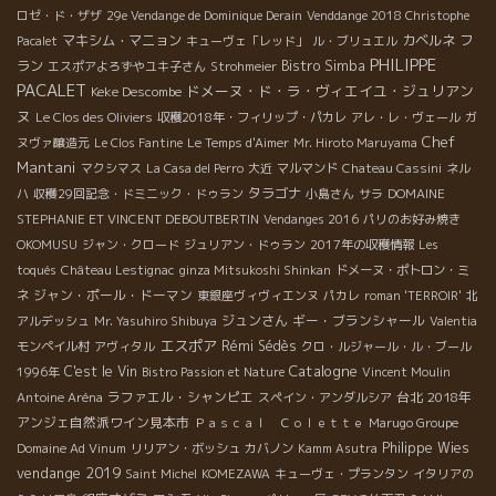
ロゼ・ド・ザザ
29e Vendange de Dominique Derain
Venddange 2018 Christophe
マキシム・マニョン
カベルネ フ
Pacalet
キューヴェ「レッド」
ル・ブリュエル
PHILIPPE
ラン
Bistro Simba
エスポアよろずやユキ子さん
Strohmeier
PACALET
ドメーヌ・ド・ラ・ヴィエイユ・ジュリアン
Keke Descombe
ヌ
Le Clos des Oliviers
収穫2018年・フィリップ・パカレ
アレ・レ・ヴェール
ガ
Chef
ヌヴァ醸造元
Le Clos Fantine
Le Temps d'Aimer
Mr. Hiroto Maruyama
Mantani
マクシマス
La Casa del Perro
大近
マルマンド
Chateau Cassini
ネル
タラゴナ
ハ
収穫29回記念・ドミニック・ドゥラン
小島さん
サラ
DOMAINE
STEPHANIE ET VINCENT DEBOUTBERTIN
Vendanges 2016
パリのお好み焼き
OKOMUSU
ジャン・クロード
ジュリアン・ドゥラン
2017年の収穫情報
Les
toqués
Château Lestignac
ginza Mitsukoshi Shinkan
ドメーヌ・ポトロン・ミ
ジャン・ポール・ドーマン
ネ
東銀座ヴィヴィエンヌ
パカレ
roman 'TERROIR'
北
ジュンさん
ギー・ブランシャール
アルデッシュ
Mr. Yasuhiro Shibuya
Valentia
エスポア
Rémi Sédès
モンペイル村
アヴィタル
クロ・ルジャール・ル・ブール
Catalogne
C'est le Vin
1996年
Bistro Passion et Nature
Vincent Moulin
ラファエル・シャンピエ
台北
2018年
Antoine Aréna
スペイン・アンダルシア
アンジェ自然派ワイン見本市
Ｐａｓｃａｌ Ｃｏｌｅｔｔｅ
Marugo Groupe
Philippe Wies
Domaine Ad Vinum
リリアン・ボッシュ
カバノン
Kamm Asutra
vendange 2019
Saint Michel
KOMEZAWA
キューヴェ・プランタン
イタリアの