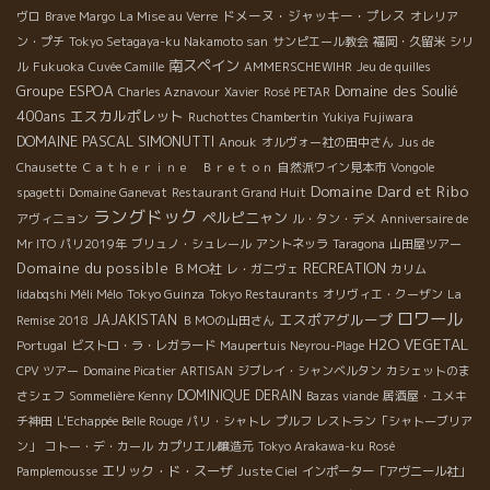
ドメーヌ・ジャッキー・プレス
ヴロ
Brave Margo
La Mise au Verre
オレリア
ン・プチ
Tokyo Setagaya-ku Nakamoto san
サンピエール教会
福岡・久留米
シリ
南スペイン
ル
Fukuoka
Cuvée Camille
AMMERSCHEWIHR
Jeu de quilles
Groupe ESPOA
Domaine des Soulié
Charles Aznavour
Xavier
Rosé PETAR
400ans
エスカルポレット
Ruchottes Chambertin
Yukiya Fujiwara
DOMAINE PASCAL SIMONUTTI
Anouk
オルヴォー社の田中さん
Jus de
Chausette
Ｃａｔｈｅｒｉｎｅ Ｂｒｅｔｏｎ
自然派ワイン見本市
Vongole
Domaine Dard et Ribo
spagetti
Domaine Ganevat
Restaurant Grand Huit
ラングドック
ペルピニャン
アヴィニョン
ル・タン・デメ
Anniversaire de
Mr ITO
パリ2019年
ブリュノ・シュレール
アントネッラ
Taragona
山田屋ツアー
Domaine du possible
ＢＭО社
RECREATION
レ・ガニヴェ
カリム
Iidabqshi Méli Mélo
Tokyo Guinza
Tokyo Restaurants
オリヴィエ・クーザン
La
ロワール
エスポアグループ
JAJAKISTAN
Remise 2018
ＢＭОの山田さん
H2O VEGETAL
Portugal
ビストロ・ラ・レガラード
Maupertuis Neyrou-Plage
CPV ツアー
Domaine Picatier
ARTISAN
ジブレイ・シャンベルタン
カシェットのま
DOMINIQUE DERAIN
さシェフ
Sommelière Kenny
Bazas viande
居酒屋・ユメキ
チ神田
L'Echappée Belle Rouge
パリ・シャトレ
プルフ
レストラン「シャトーブリア
ン」
コトー・デ・カール
カプリエル醸造元
Tokyo Arakawa-ku
Rosé
エリック・ド・スーザ
Pamplemousse
Juste Ciel
インポーター「アヴニール社」