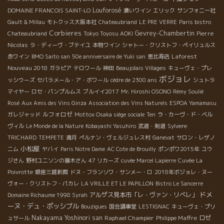
Louforosé
DOMAINE FRANCOIS SAINT-LO
濃いワイン
エリック
サンフォニー社
Gault & Millau
モトクッス大阪本社
Chateaubriand
LE PRE VERRE
Paris bistro
Corbieres
Gevrey-Chambertin
Pierre
Chateaubriand
Tokyo Toyosu AOKI
Nicolas
ラ・ディーヴ・ブテイユ
本物ワイン
シャトー・クリストフ・ペイリュルス
Laforest
赤ワイン
BMO Saito san
50e anniversaire de Yuki san
恵比寿店
Nouveau 2018
ガラピア
テロワール
神田
Beaujolais Villages
キューヴェ・プレ
ボジョレ
ッシウーズ
セパラメール・ア・ボワール
cèdre de 2300 ans
シュトラ
マイヤー
ロセ・パンプルムス
ブルイイ2017
Mr. Hiroshi OSONO
Rémy Soulié
Rosé
Aux Amis des Vins Ginza
Association des Vins Naturels
ESPOA Yamamasu
ルフォロゼ
ガレジャッド
Mottox Osaka siège sociale
Ten
ラ・カーヴ・ド・ベル
ヴィル
Le Monde de la Nature
Kobayashi Yasuhiro
武道・剣道
Sylvere
TRICHARD
TEMPETE
満月
ぺルナン・ヴェルジュレス村
Ganevat
サロン・レザノ
小松屋
ニム
ヤバイ
Paris Notre Dame
AC Cote de Brouilly
ポンポワ2015年
ユウ
ジさん
野村ユニソンの藤木さん
47 リカーズ
cuvée Marcel Lapierre
Cuvée La
Poivrotte
銀座三越新館
ドヌ・フランソワ・サンメー・ロ
2018年ボジョレ・ヌー
ヴォー・クリストフ・パカレ
LA VRILLE ET LE PAPILLON
Bistro Le Sancerre
ドメ
アルザス見本市「レ・ヴァン・リベレ」
Domaine Richaume 1998 Syrah
ーヌ・デュ・ポッシブル
Bouzigues
国会議事堂
LESTIGNAC
キューヴェ・プリ
Nakayama Yoshinori san
Raphael Champier
Philippe Maffre
ロゼ
ュサール