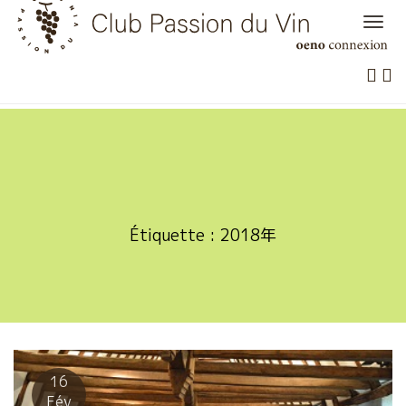
Skip
to
content
Étiquette :
2018年
16
Fév