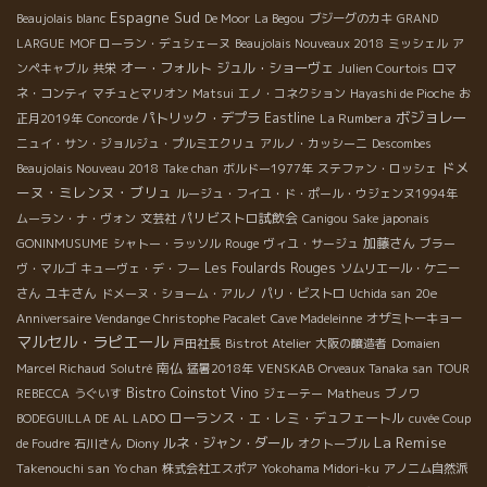
Espagne Sud
Beaujolais blanc
De Moor
La Begou
ブジーグのカキ
GRAND
LARGUE
MOF ローラン・デュシェーヌ
Beaujolais Nouveaux 2018
ミッシェル
ア
オー・フォルト
ジュル・ショーヴェ
ンペキャブル
共栄
Julien Courtois
ロマ
ネ・コンティ
マチュとマリオン
Matsui
エノ・コネクション
Hayashi de Pioche
お
ボジョレー
パトリック・デプラ
Eastline
La Rumbera
正月2019年
Concorde
ニュイ・サン・ジョルジュ・プルミエクリュ
アルノ・カッシーニ
Descombes
ドメ
Beaujolais Nouveau 2018
Take chan
ボルドー1977年
ステファン・ロッシェ
ーヌ・ミレンヌ・ブリュ
ルージュ・フイユ・ド・ポール・ウジェンヌ1994年
パリビストロ試飲会
ムーラン・ナ・ヴォン
文芸社
Canigou
Sake japonais
加藤さん
GONINMUSUME
シャトー・ラッソル
Rouge
ヴィユ・サージュ
ブラー
Les Foulards Rouges
ヴ・マルゴ
キューヴェ・デ・フー
ソムリエール・ケニー
ユキさん
さん
ドメーヌ・ショーム・アルノ
パリ・ビストロ
Uchida san
20e
Anniversaire Vendange Christophe Pacalet
Cave Madeleinne
オザミトーキョー
マルセル・ラピエール
戸田社長
Bistrot Atelier
大阪の醸造者
Domaien
南仏
Marcel Richaud
Solutré
猛暑2018年
VENSKAB
Orveaux Tanaka san
TOUR
Bistro Coinstot Vino
REBECCA
うぐいす
ジェーテー
Matheus
ブノワ
ローランス・エ・レミ・デュフェートル
BODEGUILLA DE AL LADO
cuvée Coup
La Remise
ルネ・ジャン・ダール
de Foudre
石川さん
Diony
オクトーブル
Takenouchi san
Yo chan
株式会社エスポア
Yokohama Midori-ku
アノニム自然派