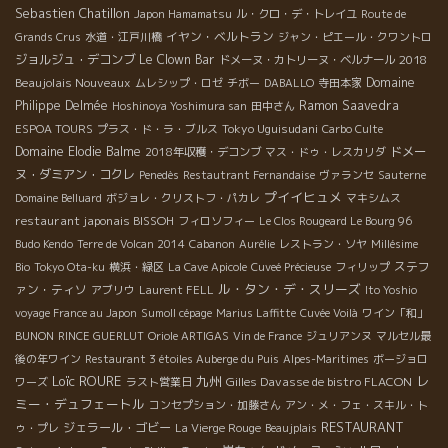
Sebastien Chatillon
Japon Hamamatsu
ル・クロ・デ・トレイユ
Route de
イヤン・ベルトラン
Grands Crus
水道・江戸川橋
ジャン・ピエール・クワントロ
ジョルジュ・デコンブ
Le Clown Bar
2018
ドメーヌ・カトリーヌ・ベルナール
Beaujolais Nouveaux
Domaine
ムレシップ・ロゼ
チボー
DABALLO
寺田本家
Philippe Delmée
Ramon Saavedra
Hoshinoya Yoshimura san
田中さん
Tokyo Uguisudani
ESPOA TOURS
プラス・ド・ラ・ブルス
Carbo Culte
Domaine Elodie Balme
ドメー
2018年収穫・デコンブ
マス・ドゥ・レスカリダ
ヌ・ダミアン・コクレ
Penedès
Restautrant Fernandaise
ヴァランセ
Sauterne
プイイヒュメ
Domaine Belluard
ボジョレ・クリストフ・パカレ
マキシムス
restaurant japonais BISSOH
フィロソフィー
Le Clos Rougeard Le Bourg 96
Budo Kendo
Terre de Volcan 2014
Cabanon
Aurélie
レストラン・ソヤ
Millésime
ステフ
Bio
Tokyo Ota-ku
横浜・緑区
La Cave Apicole
Cuveé Précieuse
フィリップ
ル・タン・デ・スリーズ
ァン・ティソ
アブリウ
Laurent FELL
Ito Yoshio
voyage France au Japon
Sumoll cépage
Marius Laffitte
Cuvée Voilà
ワイン「和」
BUNON
RINCE GUERLUT
Oriole ARTIGAS
Vin de France
ジュリアンヌ
マルセル最
後の年ワイン
Restaurant 3 étoiles Auberge du Puis
Alpes-Maritimes
ボージョロ
Loïc ROURE
九州
レ
Gilles Davasse de bistro FLACON
ワーズ
ラスト営業日
ミー・デュフェートル
コンセプション・加藤さん
アン・メ・フェ・スキル・ト
RESTAURANT
ジェラール・ゴビー
ゥ・プレ
La Vierge Rouge
Beaujplais