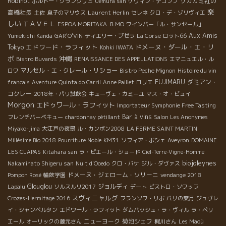
Robinot
サカガミ社の
ボルドー・グランクリュ
Uemura san
ケヴィン・デコンブ
楽
高橋社長
Laurent Herlin
土佐
息子のマリウス
セレネ
クロ・デ・ゾリヴィエ
しい
ＴＡＶＥＬ
ESPOA MORITAKA
ＢＭО
ワインバー「ル・サンセール」
Aux Amis
Yumekichi Kanda
GAR'O'VIN
ティエリー・プゼラ
La Corse
ロット66
エドワード・ラフィット
ドメーヌ・ダール・エ・リ
Tokyo
Kohki IWATA
ボ
沖縄
Bistro Buvards
RENAISSANCE DES APPELLATIONS
エマニュエル・ル
マルセル・エ・クレール・リショー
ロワ
Bistro Peche Mignon
Histoire du vin
FUJIMARU
ダミアン・
francais
Aventure
Quinta do Carril
Anne Paillet
ロリエ
コクレー
2018年・パリ試飲会
キューヴェ・カミーユ
マス・オ・ビュイ
Morgon
エドゥワール・ラフィット
Importateur Symphonie Free Tasting
Bar à vins
フレンチバーベキュー
chardonnay pétillant
Salon Les Anonymes
Miyako-jima
大江戸の夜景
ル・カンボン2008
LA FERME SAINT MARTIN
Millésime Bio 2018
Pourriture Noble
KM31
ソフィア・ボシェ
Aveyron
DOMAINE
LES CLAPAS
Kitahara san
ラ・ピエール・ショード
Ciel-Terre-Vigne-Homme
biojoleynes
Nakaminato Shigeru san
Nuit d'Ooedo
クロ・バケ
ジル・ダヴァス
ドメーヌ・ジェローム・ソリーニ
Pompon Rosé
輪飲学園
vendange 2018
Glouglou
ジョルディ
Lapalu
ソルスルリ2017
デート
ビストロ・ソワッフ
スヴィニャルグ
Crozes-Hermitage 2016
フランソワ・リボ
パリの葉月
ジュヴレ
イ・シャンベルタン
エドワール・ラフィット
ダムバッシュ・ラ・ヴィル
ラ・ペリ
ニューヨーク
菊池シェフ
エール
オーリックの藤元さん
梶川さん
Les Maoù