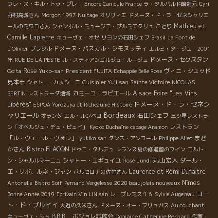
フレ・ス・キル・トゥ・プレ」
Encore Canicule France
ラ・タルバルド醸造元
Cyril
野村高城さん
Morgon 1997
Nuitage
オリヴィエ
ドメーヌ・ド・ラ・セネシャリエ
Mathieu et
ールのミワコさん
シャンボル・ミュージニ・プルミエクリュ
ことり
Camille Lapierre
キューヴェ・オゼ
リヨンの石田シェフ
Brasil
La Font de
ドメーヌ・パスカル・シモヌッティ
L'Olivier
ブラジル
エルミｒタージュ 2001
ドメーヌ・セクスタン
年
RUE DE LA PESTE
ル・スティアンゴルジュ・ルージュ
Rose
President FUJITA
ヴィニ・シュッド
Ooita
Yuko-san
Echappée Belle Rose
見本市
シャトー・カッシーニ
Cuisinier Yuji san
Sainte Victoire
NICOLAS
カミーユ・ラピエール
Alsace Foire "Les Vins
BERTIN
レストラーダ地域
ドメーヌ・ド・ラ・セネシ
Libérés"
ESPOA Yorozuya et Richeaume Histoire
Bordeaux
ャリエール
石田シェフ
オランダ
エル・ルンベロ
三ツ星レストラ
レストラン
ン「オベルジュ・デュ・ピュイ」
Kyoko Duchaîne
cepage Aramon
「ル・ヴェール・ヴォレ」
まど
yukiko san
ダンス・アンコール
Philippe Aliet
かさん
Bistro FLACON
ドゥニ・タルデュ
レランス島の修道僧のワイン
コルト
丸山宏人
シャトー・エギュイユ
ダール・
ン・シャルルマーニュ
Rosé Lundi
エ・リボ、ルネ・ジャン
Laurence et Rémi Dufaitre
バルセロナの佐竹さん
Nîmes
Antonella
Bistro Soif
Pernand Vergelesse
2020 beaujolais nouveaux
コー
Bonne Année 2019
Ecrivain Vin LIN san
レ・プレミス１６
Sylvie Augereau
ト・ド・ブルイイ
大近の久米さん
ドメーヌ・オー・ブリュガス
Au couchant
B.B.B. ボジョレ試飲会
Domaine Catherine Bernard
キューヴェ・シャ
作家・