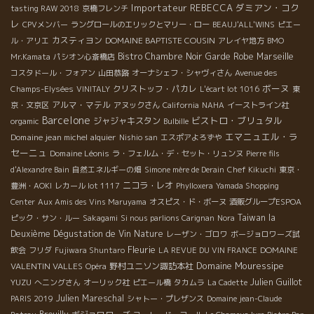
Importateur REBECCA
ダミアン・コク
tasting RAW 2018
京橋フレンチ
レ
CPVメンバー
ラングロールのエリックとマリー・ロー
BEAUJ'ALL'WINS
ピエー
カスティヨン
DOMAINE BAPTISTE COUSIN
ル・アリエ
アレイヤ地方
BMO
Bistro Chambre Noir
Garde Robe
Marseille
Mr.Kamata
パシオン心斎橋店
コスタドール・フォアン
山田恭路
オーナシェフ・シャヴィさん
Avenue des
ボーヌ
クリストッフ・パカレ
Champs-Elysées
VINITALY
L'écart lot 1016
東
アルマ・マテル
京・文京区
アヌックさん
California
NAHA
イーストライン社
Barcelone
ビストロ・ブリュタル
ジャジャキスタン
orgamic
Bulbille
エマニュエル・ラ
Domaine jean michel alquier
Nishio san
エスポアよろずや
セーニュ
Domaine Léonis
ラ・フェルム・デ・セット・リュンヌ
Pierre fils
d'Alexandre Bain
自然エネルギーの畑
Simone mère de Derain
Chef Kikuchi
東京・
ニコラ・レオ
豊洲・AOKI
レカール lot 1117
Phylloxera
Yamada Shopping
Center
Aux Amis des Vins Maruyama
オスピス・ド・ボーヌ
酒販グループESPOA
Taiwan la
ピック・サン・ルー
Sakagami
Si nous parlions Carignan
Nora
Deuxième Dégustation de Vin Nature
レーザン・ゴロワ
ボージョロワーズ試
Fleurie
DOMAINE
飲会
フリダ
Fujiwara Shuntaro
LA REVUE DU VIN FRANCE
Domaine Mouressipe
VALENTIN VALLES
野村ユニソン諏訪本社
Opéra
YUZU
Julien Guillot
へニングさん
オーリック社
ピエール橋
タカムラ
La Cadette
Julien Mareschal
PARIS 2019
シャトー・プレザンス
Domaine jean-Claude