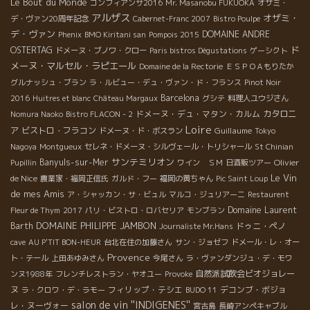
Le Bout du Monde
コンフィアンサ2016
Mr. Masanobu FUKUOKA
オザミ・
アルザス
オザミ・
デ・ヴァン20周年記念
Cabernet-Franc 2007
Bistro Poulpe
デ・ヴァン
DOMAINE ANDRE
Phenix
BMO Kiritani san
Pompois 2015
ド
OSTERTAG
ドメーヌ・ブノワ・クロー
Paris bistros Dégustations
ゲーシクト
メーヌ・マルセル・ラピエール
Domaine de la Rectorie
ＥＳＰＯＡもりたか
グルナッシュ・ブラン
ラ・ルビュー・デュ・ヴァン・ド・フランス
Pinot Noir
Barcelona
2016
Huitres et blanc
Château Margaux
グシテ
料理人ユウジさん
ドメーヌ・デュ・マタン・カルム
カタロニ
Nomura Naoko
Bistro FLACON - 2
Loire
ア
ビストロ・フラコン
Guillaume
ドメーヌ・ド・ボスラン
Tokyo
Nagoya
Montgueux
セレネ・ドメーヌ・シルヴェール・トリシャール
St Chinian
サンテミリオン
Banyuls-sur-Mer
Olivier
Pupillin
ワイン ＳＭ
日酒販ツアー
Le Vin
de Nice
農業家・福岡正信氏
ガルド・フー
福岡の黄ちゃん
Pic Saint Loup
de mes Amis
ア・シャッカン・サ・ビュル
マルコ・ジュリアーニ
Restaurent
Domaine Laurent
Fleur de Thym
2017
パリ・ビストロ・ロバセリア
モンブラン
DOMAINE PHILIPPE JAMBON
Barth
ドゥニ・ペノ
Journaliste Mr.Hans
cave
AU P'TIT BON-HEUR
台北在住の加藤さん
サン・ジョゼフ
ドメール・レ・オー
Provence
ト・テール
上田あゆみさん
今尾さん
ラ・ヴァンダンジュ・デ・モワ
自然派試飲会ビオジョレー
ンヌ1988年
フレンチレストラン・ヤオユー
Provoke
ヌ
フィリップ・テシエ
デコンブ・ボジョ
ラ・クロワ・デ・ラモー
BUDO 11
salon de vin ''INDIGENES''
レ・ヌーヴォー
宮古島
長崎アンペキャブル