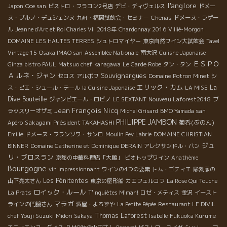
l'anglore
Japon
Ooe san
ビストロ・フラコン2号店
デビ・ディヴェルス
ドメー
ヌ・ブルノ・デュシェンヌ
九州・福岡試飲会・セミナー
Chenas
ドメーヌ・ラゲー
ル
Jeanne d'Arc et Roi Charles VII
2018年
Chardonnay 2016
Villié-Morgon
DOMAINE LES HAUTES TERRES
シュトロマイヤー
東京自然ワイン大試飲会
Tavel
Vintage 15
Osaka IMAO san
Assemblée Nationale
南大沢
Cuiisne Japonaise
ＥＳＰＯ
Ginza bistro PAUL
Matsuo chef
kanagawa
Le Garde Robe
タン・タン
Ａ
ルネ・ジャン
Souvignargues
セロス
アルボワ
Domaine Potron Minet
シ
エリック・カム
La
ス・ピエ・シュール・テール
la Cuisine Japonaise
LA MISE
Dive Bouteille
ジャンピエール・ロビノ
LE SEXTANT
Nouveau Laforest2018
ブ
Jean François Nicq
ラッスリーオザミ
Michel Grisard
BMO Yamada san
PHILIPPE JAMBON
Sakagami Président TAKAHASHI
葡呑(ぶのん)
Apéro
Emilie
ドメーヌ・フランソワ・サンロ
Moulin Pey Labrie
DOMAINE CHRISTIAN
ジュ
BINNER
Domaine Catherine et Dominique DERAIN
アレクサンドル・バン
リ・ブロスラン
京都の中華料理店「大鵬」
ビオトップワイン
Anathème
Bourgogne
vin impressionnant
ワインの4つの要素
トム・ゴティエ
彫刻家の
Les Pénitentes
山下亮太さん
東京の屋形船
カエフェルコフ
La Rose Qui Touche
ロイック・ルール
La Prats
T'inquiètes M'man!
ロゼ・メティス
金沢
イースト
マラガ
ラインの門脇さん
酒屋・よろずや
La Petite Pépée
Restaurant LE DIVIL
Thomas Laforest
chef Youji Suzuki
Midori Sakaya
Isabelle
Fukuoka Kurume