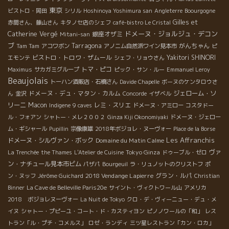
東京
ビストロ・岡田
シリル
Hoshinoya Yoshimura san
Angleterre
Boourgogne
Gilles et
赤間さん、藤山さん
キタノセ店のシェフ
café-bistro Le Cristal
ドメーヌ・ジョルジュ・デコン
Catherine Vergé
銀座オザミ
Mitani-san
ブ
Tarragona
がんちゃん
Tam Tam
アコワボン
アノニム自然派ワイン見本市
ピ
ビストロ・トロワ・ザムール
Yakitori SHINORI
エモンテ
シェフ・リョウさん
トマ・ピコ
Maximus
サカガミグループ
ピック・サン・ルー
Emmanuel Leroy
Beaujolais
トーハン酒販店・石橋さん
Davide Chapelle
ボーヌのケンタロウさ
ドメーヌ・デュ・マタン・カルム
ジェローム・ソ
ん
金沢
Concorde
イザベル
リーニ
Macon
レミ・スリエ
Indigene
9 caves
ドメーヌ・アミロー
コスタドー
ル・フォアン
シャトー・メレ２００２
Ginza Kiji Okonomiyaki
ドメーヌ・ジェロー
ム・ギシャール
Pupillin
宗像康雄
2018年ボジョレ・ヌーヴォー
Place de la Borse
Les Affranchis
ドメーヌ・シルヴァン・ボック
Domaine du Matin Calme
Tokyo Ginza
ヴァ
La Trenchée
the Thames
L'Atelier de Cuisine
ドゥーブル・ゼロ
ン・ナチュール見本市ビム
パザパ
Bourgeuil
ラ・リュノットのクリストフ
ポ
2018 Vendange Lapierre
グラン・ルパ
ン・ヌッフ
Jérôme Guichard
Christian
Binner
La Cave de Belleville Paris20e
サイント・ヴィクトワール山
アメリカ
2018 ボジョレヌーヴォー
La Nuit de Tokyo
クロ・デ・ヴィーニュー・デュ・メ
イヌ
シャトー・プピーユ・コート・ド・カスティヨン
ピノノワールの「和」
レス
トラン「ル・プチ・コメルス」
ロゼ・ランディ
三ツ星レストラン「カン・ロカ」