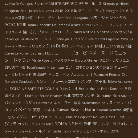
ム
Macéo
Canigou
Bistro MARMITE
OFF DE OUFF
ラ・ルース
Si nous parlions
Beaujolais Nouveau 2018
Carignan
2018年
クロード・アリエ
Morgon 2016
フ
ルネ・ジャン
ESPOA
ランスの猛暑37度
コトー・デュ・レイヨン
Sakagami
GOTO TOUR
Alain Chapelle
Le Temps d'Aimer
ＢＭО
シャトー・クリストフ・ペ
Paris bistro Coinstot Vino
イリュルス
勝山さん
ジャン・ドゥローブル
サンジャ
ン
Rouge Feuille de Paul Louis Eugène 94
モンタダ
cuvée Marcel Lapierre 2009
ド
Elian Da Ros
野村ユニソン諏訪本社
メーヌ・オー・ブリュガス
ラ・ベスティア
ドメーヌ・ドミニッ
コート・デュ・ピ
Cuveé Le Rollier
Laurent FELL
ク・ドゥラン
Marie Rose
レベッカツアー
Bistro Atelier
サロン・レザノニム
CPVの竹下君
TosaYamada Mitani san
エノ・コネクションのキショウ
キューヴ
ドゥニ・ペノ
ェ・ガレジャッド
恵比寿店
Au couchant
Pommard Premier Cru
リレール見本市
アルマ・マテル
Domaine Coudoulet
サンソー
Tokyo Arakawa-
DOMAINE BAPTISTE COUSIN
Chef Rodolphe
ku
Dijon
Le Petit Domaine
自然
Domaine Richeaume
台北
東京フレンチ
派ビストロ・Matsuki
Bruno Granier
Sumeshiya
クリストッフ・パ
バティスト・クザン
California
キューヴェ・桜島
スペイン
Taiwan Buvons Nature
カレ
東京・六本木
Kamm Asutra
柳沼憲
一さん
マダム・ロゼ
イヴォン・メトラ
Damien Coquelet Nouveau 2018
コサール
ジュラ
DOMAINE MYLENE BRU
トマ・ラフォレ
カンパニェス
Chatelet
ド
メーヌ・ショーム・アルノ
Ishibashi Tours
マッシモとアントネッラ
2018