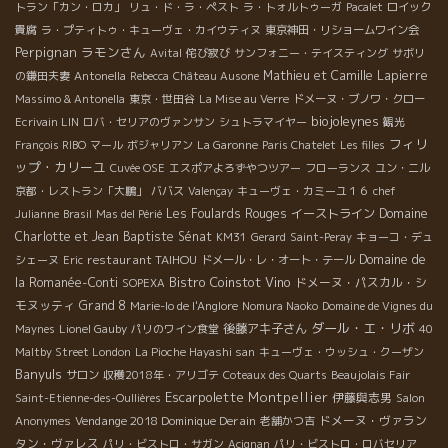
トラン「カン・ロカ」
リュ・ド・ラ・ペスト
ラ・トォルトゥーガ
Pacalet
ロイック
貴腐
ラ・プティトゥ・キューヴェ・カイウティヌ
東京神田・リショームワイン会
Perpignan
ラモンさん
Avital
侘び寂び
サンフォニー・テイスティング
サボリ
Mathieu et Camille Lapierre
の鎌田夫妻
Antonella
Rebecca
Château Ausone
Massimo & Antonella
東京・世田谷
La Mise au Verre
ドメーヌ・ブノワ・クロー
biojoleynes
Ecrivain LIN
ロバ・セリアのヴァンサン
シュトラマイヤー
観光
フィリ
François RIBO
マール
ボジャリアン
La Garonne
Paris Chatelet
Les filles
ップ・カリーユ
Cuvée OSE
エスポアよろずやつツアー
フローランス
ユン・ニル
京都・レストラン「大鵬」
ババス
Valençay
キューヴェ・カミーユ１６
chef
Les Foulards Rouges
イーストライン
Domaine
Julianne
Brasil
Mas del Périé
Charlotte et Jean Baptiste Sénat
KM31
Gerard
Saint-Peray
キョーコ・デュ
restaurant TAIHOU
Domaine de
シェーヌ
Eric
ドメール・レ・オート・テール
Bistro Coinstot Vino
la Romanée-Conti
ドメーヌ・パスカル・シ
SOPEXA
モヌッティ
Grand 8
Marie-lo de l'Anglore
Nomura Naoko
Domaine de Vignes du
ダール・エ・リボ
後藤アキ子さん
Maynes
Lionel Gauby
パリのワイン食堂
40
Maltby Street London
La Pioche Hayashi san
キューヴェ・ウッシュ・クーザン
Banyuls
サロン
収穫2018年・アリゴテ
Coteaux des Quarts
Beaujolais Fair
Escarpolette
Montpellier
伊藤與志男
Saint-Etienne-des-Oullières
Salon
Vendange 2018 Dominique Derain
ドメーヌ・ヴァラン
Anonymes
老舗かつ吉
タン・ヴァレス
パリ・ビストロ・サガン
Acignan
パリ・ビストロ・ロバセリア