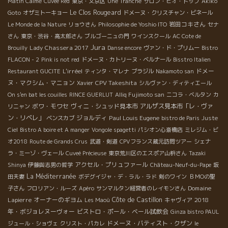
Matin Calme
Cuvée Red
東京・文京区
Une Tranche
サロン・ビオ・トップ
Akiko
Le Clos Rougeard
Goto
オザミトーキョー
ドメーヌ・クリスチャン・ビネール
岩田コキさん
Le Monde de la Nature
リョウさん
Philosophie de Yoshio ITO
セナ
さん
東京・渋谷・高太郎さん
ブルゴーニュの門
ワインスクール
AC Cote de
Jura
Lady Chassera 2017
Brouilly
Danse encore
ヴァン・ド・プリムー
Bistro
FLACON - 2
Pink is not red
ドメーヌ・カトリーヌ・ベルナール
Bisstro Italien
L'irréel
ドメー
Restaurant GUCITE
ティンタ・マレナ
ブラジル
Nakamoto san
ヌ・マクシム・マニョン
CPV Takeshita
Xavier
シルヴァン・ディティエール
On s'en bat les couilles
RINCE GUERLUT
Alliq Fujimoto san
ニコラ・ベルタン
カ
ボワ・モワセ
ヴィニ・シュッド見本市
アルザス見本市「レ・ヴァ
リニャン
ン・リベレ」
ジョルディ
Paul Louis Eugene
ベンスカブ
bistro de Paris
Juste
Ciel
Bistro A boire et A manger
Vongole spagetti
パシオン心斎橋店
ミレジム・ビ
オ2018
Route de Grands Crus
武道・剣道
CPVフランス蔵元訪問ツアー
シェナ
ラ・ミーゾ・ヴェール
Cuveé Précieuse
東京荒川区のエスポア山枡さん
Tazaki
アクセル・プリュファール
Shinya
伊藤與志男の哲学
Château-Neuf-du-Pape
坂
La Méditerranée
田夫妻
ボデグイジャ・デ・ラル・ラド
剣のワイン
ＢＭОの聖
Domaine
子さん
フロリアン・ルーズ
Apéro
サンマルタン経営者のレイモンさん
Lapierre
オーナーのギヨム
Côte de Castillon
2018
Les Maoù
キャヴィア
年・ボジョレヌーヴォー
ビストロ・ポール・ベール試飲会
Ginza bistro PAUL
ドメーヌ・バティスト・クザン
ジュール・ショヴェ
クリスト・パカレ
le