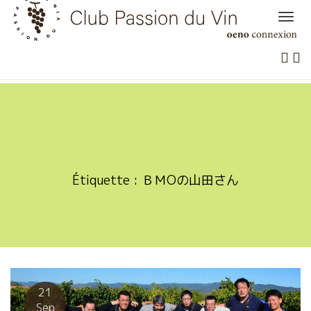
Skip
to
content
Étiquette :
ＢＭОの山田さん
21
Sep