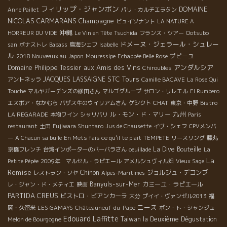
フィリップ・ジャンボン
DOMAINE
Anne Paillet
パリ・カルチエラタン
NICOLAS CARMARANS
Champagne
ビュイソナント
LA NATURE A
沖縄
HORREUR DU VIDE
Le Vin en Tête
Tsuchida
フランス・ツアー
Ootsubo
ドメーヌ・ジェラール・シュレー
san
ボナストレ
Babass
鳥海シェフ
Isabelle
ル
プピーユ
2018 Nouveaux au Japon
Mouressipe
Echappée Belle Rose
aux Amis des Vins
アンダルシア
Domaine Philippe Tessier
Chiroubles
STC Tours
JACQUES LASSAIGNE
アントネッラ
Camille BACAVE
La Rose Qui
Touche
マルヤガーデンズの柳田さん
マルゴグループ
サロン・リレエル
El Rumbero
CHAT
エスポア・なかむら
バザス牛のウイリアムさん
ゲシクト
東京・中野
Bistro
九州
ル・モン・ド・マリー
LA REGARADE
本物ワイン
シャリバリ
Paris
restaurant
土田
Fujiwara Shuntaro
Jus de Chausette
イヴ・シェフ
CPVメンバ
ー
A Chacun sa bulle
En Mets fais ce qu'il te plait
TEMPETE
リースリング
藤丸
La Dive Bouteille
京橋フレンチ
台湾インポーターのバーバラさん
oeuillade
La
La
Petite Pépée
2009年 マルセル・ラピエール
アメルシュヴィル畑
Vieux Sage
Remise
Chinon
ジョルジュ・デコンブ
レストラン・ソヤ
Alpes-Maritimes
Banyuls-sur-Mer
カミーユ・ラピエール
レ・ジャン・ド・メティエ
映画
PARTIDA CREUS
ビストロ・ビアンカーラ
大分
プイイ・ヴァンゼル2013
福
ニース
岡・久留米
LES GAMAYS
Châteauneuf-du-Pape
ポン・ト・シャンジュ
Edouard Laffitte
Taiwan la Deuxième Dégustation
Melon de Bourgogne