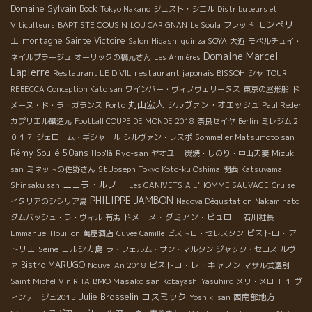
Domaine Sylvain Bock
Tokyo Nakano
ジュスト・シエル
Distributeurs et
モンペリ
BAPTISTE COUSIN
Viticulteurs
LOU CARIGNAN
Le Soula
フレッド
エ
montagne Sainte Victoire
Salon
Higashi guinza SOYA
大近
モペルチュイ・
Domaine Marcel
ネイルプラージュ
オーリックの橋元さん
Les Armières
Lapierre
restaurant japonais BISSOH
Restaurant LE DIVIL
シャ
TOUR
REBECCA
Conception Kato san
ワインバー・ヴィノヴェリータス
東京の屋形船
ド
丸山宏人
シルヴァン・オエッシュ
メーヌ・ド・ラ・ガランス
Porto
Paul Reder
カプリエル醸造元
Football COUPE DE MONDE 2018
奈良セイヤ
Berlin
ミレジム２
０１７
ジェローム・ギシャール
シルヴァン・レスポ
Sommelier Matsumoto san
Rémy Soulié 50ans
Ryo-san
Hop'là
ヤオユー
炭焼・しのり・中山夫妻
Mizuki
san
ミネットの佐野さん
St Joseph
Tokyo Koto-ku Oshima
関西
Katsuyama
ニコラ・ルノー
Shinsaku san
Les GANIVETS
A L’HOMME SAUVAGE
Cruise
PHILIPPE JAMBON
イタリアのシシリア島
Nagoya Dégustation
Nakaminato
ドメーヌ・ダミアン・ビュロー
ダムバッシュ・ラ・ヴィル
有馬
石川社長
ビストロ・ア
Emmanuel Houillon
萬屋酒店
Cuvée Camille
ビストロ・セレスタン
トリエ
Seine
コルシカ島
ラ・フェルム・サン・マルタン
ジャック・セロス
ルヴ
Bistro MARUGO
ビストロ・レ・キャノン
ァ
Nouvel An 2018
マサル式選別
BMO Masako san
Saint Michel
Vin RITA
Kobayashi Yasuhiro
メリ・メロ
TF1
ヴ
Julie Brosselin
コスミック
西南部地方
ィンテージュ2015
Yoshiki san