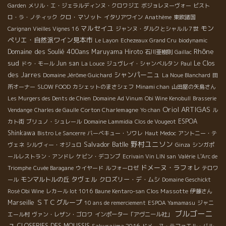
Garden
メリル・エ・ジェラルディンヌ・クロワジエ
ボジョレヌーヴォー
ビスト
クロ・マソット
ロ・ラ・ノティック
イタリアワイン
Anathème
東欧諸国
マルセイユ
モン
Carignan Vieilles Vignes 16
ジャンヌ・ダルクとシャルル７世
ペリエ・自然派ワイン見本市
Le Layon
Echezeaux Grand Cru
biodynamic
Rhône
Domaine des Soulié 400ans
Maruyama Hiroto
石川亜樹則
Gaillac
sud
Jun san
Le Clos
ドゥ・モール
La Louce
ジュヴレイ・シャンベルタン
Paul
シャンパーニュ
des Jarres
Domaine Jérôme Guichard
La Noue Blanchard
田
所オーナー
SLOW FOOD
カシェットのまさシェフ
Minami chan
山田屋の矢島さん
Les Murgers des Dents de Chien
Domaine Ad Vinum
Obi Wine Kenobull
Brasserie
Oriol ARTIGAS
Corton Charlemagne
Vendange
Charles de Gaulle
Yo chan
ル
ESPOA
カト街
ブリュノ・シュレール
Domaine Lammidia
Clos de Vougeot
Shinkawa
Bistro Le Sancerre
バーベキュー・ソワレ
Haut Medoc
アントニー・テ
野村ユニソン
Salvador Batlle
ヴェネ
シルヴィー・オジュロ
Ginza
シンガポ
ールレストラン・アンドレ
ケビン・デコンブ
Ecrivain Vin LIN san
Valérie
L'Arc de
ドメーヌ・ラフォレ
Triomphe
Cuvée Baragane
ウイヤード
ルフォーロゼ
テロワ
タヴェル
モンマルトルの丘
クロズリー・デ・ムシ
ール
Domaine Geschickt
Clos Massotte
Rosé Obi Wine
レカール lot 1016
Baune Kentaro-san
伊藤さん
ＳＴＣグループ
Marseille
10 ans de remerciement
ESPOA Yamamasu
ジャニ
ブルゴーニ
エール村
ヴァン・レザン・ゴロワ
インポーター「アヴニール社」
ュ
CLOSERIES DES MOUSSIS
Sakurajima 2016
ドメーヌ・ラファエル・バル