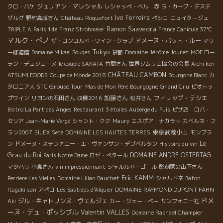
ジュリアン・マレシャル
クロ・バケ
レシャッペ・ベル 赤
ラ・カーブ・デステ
Ivo Ferreira
ザルグ
野村高城さん
Château Roquefort
ペシコ
ニュイタージュ
Ramon Saavedra
TRIPLE A
Paris 14e
Franz Strohmeier
France Canicule 37℃
マルク・ぺノ
ドメーヌ・パット・ルー
ザ・コンコルド・ワイン・クラブ
マリ
Tokyo
Domaine Jérôme Jouret
ー修道僧
Domaine Mikael Bouges
京都
MOF ロー
ラン・デュシェーヌ
le couple SAKATA
竹間さん
世界ソムリエ協会の会長
Aichi ken
CHÂTEAU CAMBON
ATSUMI FOODS
Coupe de Monde 2018
Bourgone Blanc
カ
STC Groupe Tour
Bourgogne Grand Cru
タロニア人
Mas de Mon Père
ビオトッ
加藤さん
フィリップ・テシエ
プワイン
リヨンの石田さん
収穫2016
松井さん
Bistro La Part des Anges
Restaurant 3 étoiles Auberge du Puis
ピザ店 ロバ・
セリア
Jean-Marie Vergé
シャント・クク
Maury
エスポア・ナカモト
カベルネ・フ
東京武蔵小山
ラン2007
SILEX
Sete
DOMAINE LES HAUTES TERRES
モンブラ
Le
ン
ドメーヌ・ステファニー・エ・ヴァンサン・デブベルタン
Histoire du vin
Grau du Roi
DOMAINE ANDRE OSTERTAG
Paris Notre Dame
ロゼ・ぺタール
マタハリ
小島さん
vin impressionnant
シャルルド・ゴール
彫刻家の山下さん
Eric KAMM
Perriere Les Vielles
Domaine Lilian Bauchet
シャルドネ
Baton
DOMAINE RAYMOND DUPONT FAHN
Itagaki san
アぺロ
Les Bastides d'Alquier
ドメ
ジル・キャトリンヌ・ヴェルジェ
Aki
カー・ジェー・ベー
サンフォニー社
ーヌ・デュ・ポッシブル
Valentin VALLES
Domaine Raphael Champier