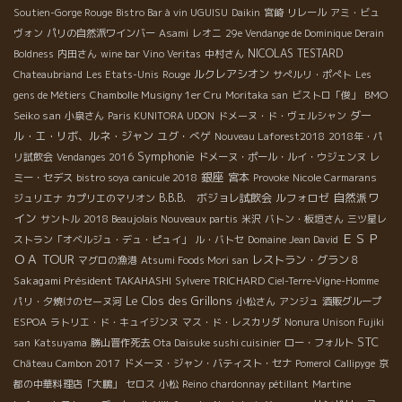
Soutien-Gorge Rouge
Bistro Bar à vin UGUISU
Daikin
宮崎
リレール
アミ・ビュ
ヴォン
パリの自然派ワインバー
Asami
レオニ
29e Vendange de Dominique Derain
NICOLAS TESTARD
Boldness
内田さん
wine bar Vino Veritas
中村さん
ルクレアシオン
Chateaubriand
Les Etats-Unis
Rouge
サぺルリ・ポぺト
Les
BMO
gens de Métiers
Chambolle Musigny 1er Cru
Moritaka san
ビストロ「俊」
Seiko san
ダー
小泉さん
Paris KUNITORA UDON
ドメーヌ・ド・ヴェルシャン
ル・エ・リボ、ルネ・ジャン
ユグ・べゲ
Nouveau Laforest2018
2018年・パ
Symphonie
リ試飲会
Vendanges 2016
ドメーヌ・ポール・ルイ・ウジェンヌ
レ
銀座
宮本
ミー・セデス
bistro soya
canicule 2018
Provoke
Nicole Carmarans
自然派ワ
B.B.B. ボジョレ試飲会
ルフォロゼ
ジュリエナ
カプリエのマリオン
イン
サントル
2018 Beaujolais Nouveaux partis
米沢
バトン・板垣さん
三ツ星レ
ＥＳＰ
ストラン「オベルジュ・デュ・ピュイ」
ル・バトセ
Domaine Jean David
ＯＡ TOUR
レストラン・グラン８
マグロの漁港
Atsumi Foods Mori san
Sakagami Président TAKAHASHI
Sylvere TRICHARD
Ciel-Terre-Vigne-Homme
Le Clos des Grillons
パリ・夕焼けのセーヌ河
小松さん
アンジュ
酒販グループ
ESPOA
ラトリエ・ド・キュイジンヌ
マス・ド・レスカリダ
Nonura Unison Fujiki
STC
san
Katsuyama
勝山晋作死去
Ota Daisuke sushi cuisinier
ロー・フォルト
Château Cambon 2017
ドメーヌ・ジャン・バティスト・セナ
Pomerol
Callipyge
京
都の中華料理店「大鵬」
セロス
小松
Reino
chardonnay pétillant
Martine