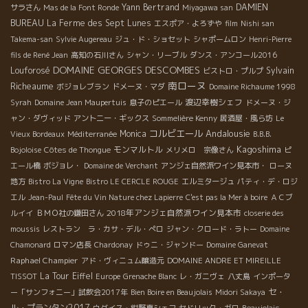
Yann Bertrand
DAMIEN
サラさん
Mas de la Font Ronde
Miyagawa san
BUREAU
La Ferme des Sept Lunes
エスポア・よろずや
film
Nishi san
Takema-san
Sylvie Augereau
ジュ・ド・ショセット
シャポームロン
Henri-Pierre
fils de René Jean
高知の石川さん
シャン・リーブル
ダンス・アンコール2016
DOMAINE GEORGES DESCOMBES
Louforosé
Sylvain
ビストロ・プルプ
南ローヌ
Richeaume
ボジョレブラン
ドメーヌ・マダ
Domaine Richaume 1998
渡辺幸樹シェフ
Syrah
Domaine Jean Maupertuis
息子のピエール
ドメーヌ・ジ
ャン・ダヴィッド
アントニー・ギックス
Sommelière Kenny
居酒屋・風ら坊
Le
コルビエール
Andalousie
Monica
Vieux Bordeaux
Méditerranée
B.B.B.
Kagoshima
モンマルトル
Bojoloise
Côtes de Thongue
メリメロ 宗像さん
ピ
エール橋
ボジョレ・
Domaine de Verchant
アンジェ自然派ワイン見本市・
ローヌ
地方
Bistro La Vigne
Bistro LE CERCLE ROUGE
エルミタージュ
パティ・デ・ロジ
エル
Jean-Paul
Fête du Vin Nature chez Lapierre
C'est pas la Mer à boire
ＡＣブ
2018年アンジェ自然派ワイン見本市
ルイイ
ＢＭＯ社の鎌田さん
closerie des
moussis
レストラン ラ・カサ・デル・ぺロ
ジャン・クロード・ラトー
Domaine
Chamonard
ロマン店長
Chardonay
ドゥニ・ジャンドー
Domaine Ganevat
Raphael Champier
アド・ヴィニュム醸造元
DOMAINE ANDRE ET MIREILLE
La Tour Eiffel
TISSOT
Europe
Grenache Blanc
レ・ガニヴェ
八丈島
インポータ
セ・
ー「サンフォニー」試飲会2017年
Bien Boire en Beaujolais
Midori Sakaya
ル・プランタン2017
ウグイス・紺野真シェフ
セドリック・ガロ
Beaujolais