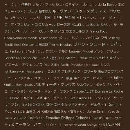
Domaine de la Borde
イ：２：１
伊勢丹
レルヴ・フォル
シュトロマイヤー
エピ
ル・ヴァン・ドゥ・メザミ
マス・ぺリセー
スリー・フィン
ジュリ
藤木さん
PHILIPPE PACALET
ル
フランソワ・ルマリエ
ワインバー・ア・ボワール・
トロワザムール
セーヌ河
エ・ア・マンジェ
ポムロル
La Bestia
シリル・ル・モ
ルペール・ド・カルトゥッシュ
ワン
カエフェルコフ
France Foot
カベルネ フラン
Championne de Monde
Teradanonke
ポール・ルデール
Rémy
ジャン・クロード・ラパリ
Pierre Nicolas
Soulié Rosé
Ooe san
山田恭路
ュ
Restaurant Yacht Club
グラン・ラルグ
Laurent Miquel
メゾン・ブリュレ
メゾン・
Societé Eau de Souche
ランブラ通り
La Cadette
Limoux
サンジョゼフ
ピエール・オヴェルノワ
Paul Gillet
Paellia
President Ishikawa
カンヌ
Ishikawa-ken Komatsu-shi
コルナス
フレデリック・コサール
南仏プロヴァンス
Julien
デビ・ディヴェルス
オザミ・デ・ヴァン 銀座
キューヴェ・ビストロロジ
パルティーダ・クレウス
Guillot
Beeaujolais
シルヴァン・ボック
パリ・ヴィ
ニ・ヴィジオン
ドメーヌ・ドゥ・ラ・ガランス
Claude ALIET
Domaine La Roche
Buissière
エルヴェ・スオ
キューヴェ・ブー
Pot d'Anne
ローランス・マニヤ・ク
Domaine
Centre
GEORGES DESCOMBES
リエフ
セバスチャン・デルヴィユ
Mouressipe
Barcelona
山登り
岩田さん（岩ちゃん）
Julien Derain
Yuzu de
Kato san
Domaine Philippe Delmée
Paris
マルマンド
Cuvée Bou
キューヴェ・
ローラン・バニョル
RESTAURANT
ティボ
OSE
La Pioche Hayashi Shinya