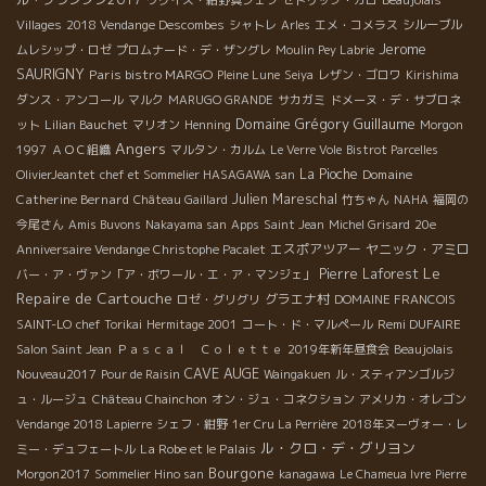
Villages
2018 Vendange Descombes
シャトレ
Arles
エメ・コメラス
シルーブル
Jerome
ムレシップ・ロゼ
プロムナード・デ・ザングレ
Moulin Pey Labrie
SAURIGNY
Paris bistro MARGO
Pleine Lune
Seiya
レザン・ゴロワ
Kirishima
ダンス・アンコール
マルク
MARUGO GRANDE
サカガミ
ドメーヌ・デ・サブロネ
Domaine Grégory Guillaume
ット
Lilian Bauchet
マリオン
Henning
Morgon
Angers
1997
ＡＯＣ組織
マルタン・カルム
Le Verre Vole
Bistrot Parcelles
La Pioche
Domaine
OlivierJeantet
chef et Sommelier HASAGAWA san
Catherine Bernard
Julien Mareschal
Château Gaillard
竹ちゃん
NAHA
福岡の
今尾さん
Amis Buvons
Nakayama san
Apps
Saint Jean
Michel Grisard
20e
エスポアツアー
ヤニック・アミロ
Anniversaire Vendange Christophe Pacalet
Le
Pierre Laforest
バー・ア・ヴァン「ア・ボワール・エ・ア・マンジェ」
Repaire de Cartouche
グラエナ村
ロゼ・グリグリ
DOMAINE FRANCOIS
Remi DUFAIRE
SAINT-LO
chef Torikai
Hermitage 2001
コート・ド・マルペール
Salon Saint Jean
Ｐａｓｃａｌ Ｃｏｌｅｔｔｅ
2019年新年昼食会
Beaujolais
CAVE AUGE
Nouveau2017
Pour de Raisin
Waingakuen
ル・スティアンゴルジ
ュ・ルージュ
Château Chainchon
オン・ジュ・コネクション
アメリカ・オレゴン
Vendange 2018 Lapierre
シェフ・紺野
1er Cru La Perrière
2018年ヌーヴォー・レ
ル・クロ・デ・グリヨン
La Robe et le Palais
ミー・デュフェートル
Bourgone
Morgon2017
Sommelier Hino san
kanagawa
Le Chameua Ivre
Pierre