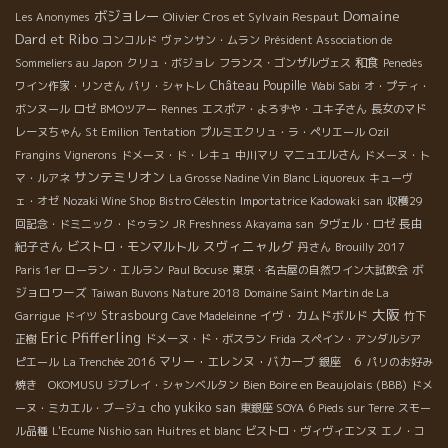
Domaine
ボジョレー
Olivier Cros et Sylvain Respaut
Les Anonymes
Dard et Ribo
コンコルド
ヴァンサン・ムラン
Président Association de
和食
Sommeliers au Japon
クリュ・ボジョレ
フランス・ゴンザルヴェス
Penedès
Château Poupille
ワイン作家・リンさん
パリ・シャトレ
Wabi Sabi
オ・プティ・
ボンヌール
ロゼ
BMOツアー
Rennes
エスポア・よろずや・ユキ子さん
長女のマド
レーヌちゃん
St Emilion
Tentation
プルミエクリュ・ラ・ペリエール
Ozil
Frangins Vignerons
ドメーヌ・ド・レキュ
中川マリ
マニュエルさん
ドメーヌ・ト
サンテミリオン
マ・ルアネ
La Grosse Nadine Vin Blanc Liquoreux
キューヴ
ェ・オゼ
Nozaki Wine Shop
Bistro Célestin
Importatrice Kadowaki san
収穫29
長由
回記念・ドミニック・ドゥラン
JR Freshness Akayama san
タヴェル・ロゼ
スヴィニャルグ
紀子さん
ビストロ・モンマルトル
丹さん
Brouilly 2017
ボ
Paris 1er
ローラン・エルラン
Paul Bocuse
東京・名古屋の自然ワイン大試飲会
ジョロワーズ
Taiwan Buvons Nature 2018
Domaine Saint Martin de La
大阪
Strasbourg
イヴ・カムドボルド
Garrigue
ドイツ
Cave Madeleinne
竹下
Eric Pfifferling
正樹
ドメーヌ・ド・ボスラン
Frida
スペイン・アンダルシア
マリー・エレンヌ・バカーブ
ピエール
La Trenchée 2016
銀座 ６
パリのお好み
Bien Boire en Beaujolais (BBB)
焼き OKOMUSU
ジブレイ・シャンベルタン
ドメ
cho yukiko san
ーヌ・ミカエル・ブージュ
東銀座 SOYA
6 Pieds sur Terre
スモー
ル品種
L'Ecume
Nishio san
Huitres et blanc
ビストロ・ヴィヴィエンヌ
エノ・コ