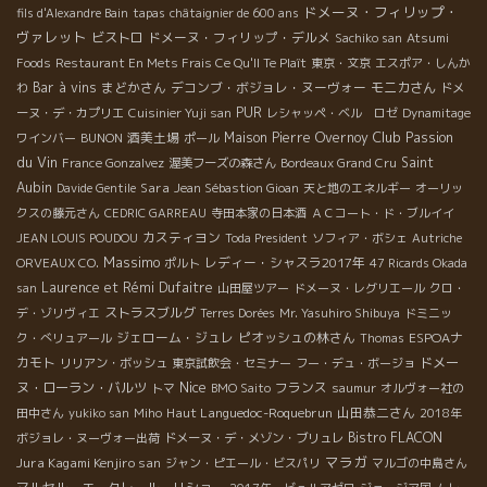
ドメーヌ・フィリップ・
fils d'Alexandre Bain
tapas
châtaignier de 600 ans
ヴァレット
ビストロ
ドメーヌ・フィリップ・デルメ
Sachiko san
Atsumi
Foods
Restaurant En Mets Frais Ce Qu'Il Te Plaît
東京・文京
エスポア・しんか
Bar à vins
まどかさん
デコンブ・ボジョレ・ヌーヴォー
モニカさん
わ
ドメ
PUR
ーヌ・デ・カプリエ
Cuisinier Yuji san
レシャッペ・ベル ロゼ
Dynamitage
Club Passion
酒美土場
Maison Pierre Overnoy
ワインバー
BUNON
ポール
du Vin
Saint
France Gonzalvez
渥美フーズの森さん
Bordeaux Grand Cru
Aubin
Sara
Davide Gentile
Jean Sébastion Gioan
天と地のエネルギー
オーリッ
クスの藤元さん
CEDRIC GARREAU
寺田本家の日本酒
ＡＣコート・ド・ブルイイ
カスティヨン
JEAN LOUIS POUDOU
Toda President
ソフィア・ボシェ
Autriche
Massimo
レディー・シャスラ2017年
ORVEAUX CO.
ポルト
47 Ricards Okada
Laurence et Rémi Dufaitre
san
山田屋ツアー
ドメーヌ・レグリエール
クロ・
ストラスブルグ
デ・ゾリヴィエ
Terres Dorées
Mr. Yasuhiro Shibuya
ドミニッ
ジェローム・ジュレ
ピオッシュの林さん
ESPOAナ
ク・べリュアール
Thomas
カモト
ドメー
リリアン・ボッシュ
東京試飲会・セミナー
フー・デュ・ボージョ
Nice
ヌ・ローラン・バルツ
フランス
トマ
BMO Saito
saumur
オルヴォー社の
Haut Languedoc-Roquebrun
山田恭二さん
田中さん
yukiko san
Miho
2018年
Bistro FLACON
ボジョレ・ヌーヴォー出荷
ドメーヌ・デ・メゾン・ブリュレ
マラガ
Jura Kagami Kenjiro san
ジャン・ピエール・ビスパリ
マルゴの中島さん