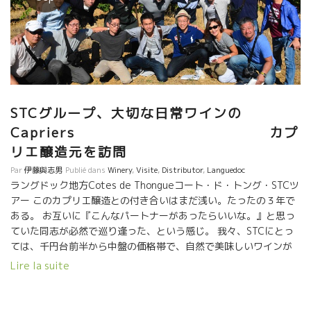
STCグループ、大切な日常ワインの
Capriers カプ
リエ醸造元を訪問
Par
伊藤與志男
Publié dans
Winery
,
Visite
,
Distributor
,
Languedoc
ラングドック地方Cotes de Thongueコート・ド・トング・STCツ
アー このカプリエ醸造との付き合いはまだ浅い。たったの３年で
ある。 お互いに『こんなパートナーがあったらいいな。』と思っ
ていた同志が必然で巡り逢った、という感じ。 我々、STCにとっ
ては、千円台前半から中盤の価格帯で、自然で美味しいワインが
まだまだ欲しかった。 カプリエのマチュにとっては、『自然な造
Lire la suite
りをやりたかったけど、そんなワインを欲しがっている客を持っ
ていなかった。』 まるで磁石に吸い付けられるように巡り逢う
べくして巡り逢った、と云う感じ。 ＳＴＣのメンバーも店に置い