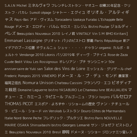
ミネルヴォワ
S.A.I.N
Michel
フレンチレストラン・ヤオユー
収穫20年記念・クリ
オリオル・アルティギ
シャトー・エグイユ
ストフ・パカレ
Sumoll cépage
ャス
Pays-Bas
アド・ヴィヌム
Torocadero
Izakaya Furabo
L'Echappée Belle
ジョルディ・
Rouge
ドメーヌ・エロディ・バルム
セロス・ミレジム
Bistro Poulpe
ペレズ
Beeaujolais Nouveaux 2018
レイノ君
VINITALY
Vin S M
BMO Kiritani]
Emmanuel Lassaigne
グリオット
パリのビストロ
那覇
Paris République
新ア
イデアのブース位置
オヴェルニュ
シュッ・・・・・ドゥラン
orgamic
カルボ・キ
ュルトゥ
Vendange 2018 Léonis
パリ2019年
ディーヴ・ブテイユ
Rose de Zaza
Cuvée Bedit Vilou
Les Rossignoux
オレリアン・プチ
サンシニャン
50e
Salon des Vins de Loire
anniversaire de Yuki san
ミッシェル・グリザール
chef
ドメーヌ・ル・ブ・デュ・モンド
Frederic
Pompois 2015
VINEXPO
農業家・
Nomura Unison
ビオディナ
福岡正信氏
Chateau Cassini
フランソワ・エコ
ミ栽培
マ
Domaine Laguerre
bistro YASABURO
Le Chameau Ivre
BEAUJALIEN
バルセロナ
チュー・エ・カミーユ・ラピエール
ブルゴーニュ・ブラン
Isojiro
THOMAS PICOT
ヴァン・ナチュール
エスポア・よろずや・リショームの歴史
ラ・ピエール・ショード
vin Venskab
レストラン
Douro
Côtes de Marmandais
Italie Nord
Bonne Peche
フレデリック・プルタリエ
Bistro Paris NOUVELLE
MAIRIE
OSAKA Shinsaibashi bistro
Georges Lemarié
サン・ジョゼフ
ビストロノ
静岡
ミ
Beaujolais Nouveaux 2018
Bresil
ドメーヌ・リショー
ジロンナ三ツ星レス