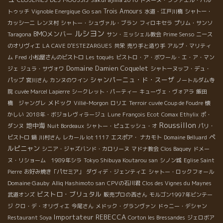
Go san
Trois Amours
トゥッチ
Vignoble Energique
水道・江戸川橋
シャトー・
カッシーニ
レンヌ村
シャトー・シュヴァル・ブラン
フィロキセラ
プリム・サンソ
ルシヨン
BMOメンバー
Taragona
サン・ミッシェル教会
Prime Senso
ニース
のオリヴィエ
LA CAVE D’ESTEZARGUES
共栄
売り手と造り手
アルプ・マリティ
ム
Fred
小松屋さんのビストロ
Les toqués
ビストロ・ア・ボワール・エ・ア・マン
Domaine Damien Coquelet
ジェ
ジュラ・サヴォワ
シャトーヌッフ・デュ・
シャンパーニュ・ド・スーザ
パップ
宮川さん
カンヌのワイン
ノートルダム寺
院
cuvée Marcel Lapierre
シークレット・パーティー
キューヴェ・ヴォアラ
飯田
メドック
橋 ジャングレ
Villié-Morgon
ロリエ
Terroir
cuvée Coup de Foudre
懐
かしい
2018年・ボジョレヴィラージュ
Lune
François Ecot
Comax Ethylix
ポ・
Roussillon
地中海
ダンヌ
Nuit Bordeaux
シャトー・ピュエッシュ・オ
パリ・
ペ
ビストロ
鍋
川村さん
レカール lot 1117
エスポア・ ナカモト
Domaine Belluard
ルピニャン
シニア・ジャズバンド・カロリーヌ
マドナ教会
Clos Baquey
ドメー
ヌ・リショーム 1989年シラ
Tokyo Shibuya Koutarou san
シノン城
Eglise Saint
Pierre
お好み焼き「パセミア」
ダヴィデ・ジェンティエ
シャトー・ロックフォール
Domaine Gauby
Alliq Hashimoto san
CPVの石川君
Clos des Vignes du Maynes
ビストロ・ブリュタル
武道オンズ
販売プロの西さん
モルゴン1997年ビンテー
ジ
クロ・デ・オリヴィエ
今尾さん
メドック・グランヴァン
ドゥニー・デシャン
Importateur REBECCA
Restaurant Soya
Corton les Bressandes
ジェロボア