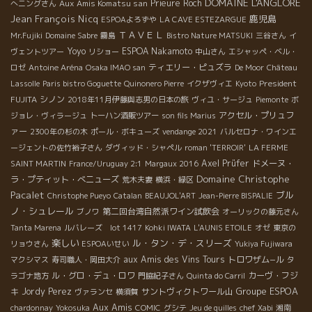
DOMAINE L'ANGLORE
Aux Amis Komatsu san
Prieure Roch
へニングさん
Jean François Nicq
鹿児島
ESPOAよろずや
LA CAVE ESTEZARGUE
ＴＡＶＥＬ
Mr.Fujiki
Domaine Sabre
霧島
Bistro Nature MATSUKI
三谷さん
イ
Yoyo
ESPOA Nakamoto
ヴェントツアー
リショー
中山さん
エシャッペ・ベル・
ティエリー・ピュズラ
ロゼ
Antoine Aréna
Osaka IMAO san
De Moor
Château
President
Lassolle
Paris bistro Goguette
Quinonero Pierre
イクザヴィエ
Kyoto
FUJITA
シノン
2018年11月伊藤與志男の日本の旅
ヴィユ・サージュ
Piemonte
ボ
アクセル・プリュフ
ジョレ・ヴィラージュ
トーハン酒販ツアー
son fils Marius
ァー
2300年の杉の木
ポール・ボキューズ
vendange 2021
バルセロナ・ワインエ
ージェントの佐竹裕子さん
ダヴィッド・シャペル
roman 'TERROIR'
LA FERME
Axel Prüfer
ドメーヌ・
SAINT MARTIN
France/Uruguay 2:1
Margaux 2016
Domaine Christophe
ラ・プティット・べニューズ
荒木夫妻
横浜・緑区
Pacalet
ブル
Christophe Pueyo
Catalan
BEAUJOL'ART
Jean-Pierre BISPALIE
ノ・シュレール
第二回台湾自然派ワイン試飲会
ブノワ
オーリックの藤元さん
Tanta Marena
ルバレーズ lot 1417
Kohki IWATA
L'AUNIS ETOILE
オゼ
東京の
楽しい
ル・タン・デ・スリーズ
リョウさん
ESPOAいせい
Yukiya Fujiwara
aux Amis des Vins Tours
トロワザム−ル
マクシマス
寿司職人・岡田大介
タ
ル・グロ・デュ・ロワ
カーヴ・フジ
ラゴナ地方
門脇紀子さん
Quinta do Carril
Groupe ESPOA
キ
Jordy Perez
サントヴィクトワール山
ヴァランセ
横須賀
Aux Amis
chardonnay
Yokosuka
COMIC
グシテ
Jeu de quilles
chef Xabi
湘南