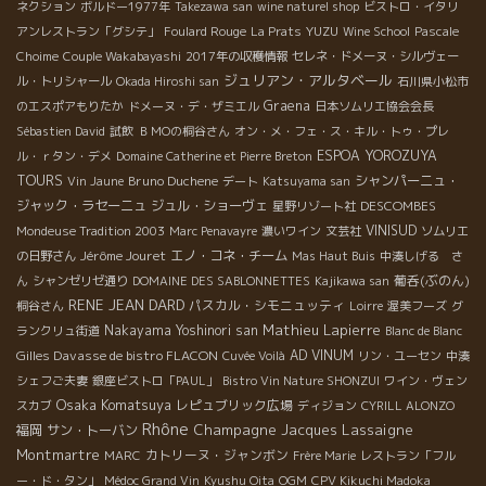
ネクション
ボルドー1977年
Takezawa san
wine naturel shop
ビストロ・イタリ
YUZU
アンレストラン「グシテ」
Foulard Rouge
La Prats
Wine School
Pascale
Choime
Couple Wakabayashi
2017年の収穫情報
セレネ・ドメーヌ・シルヴェー
ジュリアン・アルタベール
ル・トリシャール
Okada Hiroshi san
石川県小松市
Graena
のエスポアもりたか
ドメーヌ・デ・ザミエル
日本ソムリエ協会会長
Sébastien David
試飲
ＢＭОの桐谷さん
オン・メ・フェ・ス・キル・トゥ・プレ
ESPOA YOROZUYA
ル・ｒタン・デメ
Domaine Catherine et Pierre Breton
TOURS
Bruno Duchene
シャンパーニュ・
Vin Jaune
デート
Katsuyama san
ジャック・ラセーニュ
ジュル・ショーヴェ
DESCOMBES
星野リゾート社
VINISUD
Mondeuse Tradition 2003
Marc Penavayre
濃いワイン
文芸社
ソムリエ
Jérôme Jouret
エノ・コネ・チーム
の日野さん
Mas Haut Buis
中湊しげる さ
葡呑(ぶのん)
ん
シャンゼリゼ通り
DOMAINE DES SABLONNETTES
Kajikawa san
RENE JEAN DARD
パスカル・シモニュッティ
桐谷さん
Loirre
渥美フーズ
グ
Mathieu Lapierre
Nakayama Yoshinori san
ランクリュ街道
Blanc de Blanc
Gilles Davasse de bistro FLACON
AD VINUM
Cuvée Voilà
リン・ユーセン
中湊
シェフご夫妻
銀座ビストロ「PAUL」
Bistro Vin Nature SHONZUI
ワイン・ヴェン
Osaka Komatsuya
レピュブリック広場
スカブ
ディジョン
CYRILL ALONZO
Rhône
Champagne Jacques Lassaigne
福岡
サン・トーバン
Montmartre
カトリーヌ・ジャンボン
MARC
Frère Marie
レストラン「フル
ー・ド・タン」
Médoc Grand Vin
Kyushu Oita
OGM
CPV Kikuchi Madoka