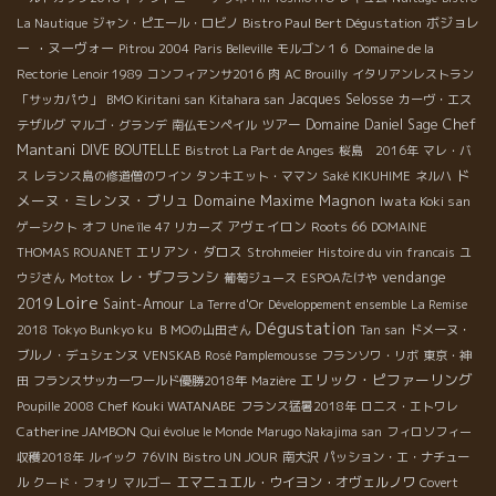
Bistro Paul Bert Dégustation
ボジョレ
La Nautique
ジャン・ピエール・ロビノ
ー ・ヌーヴォー
Pitrou 2004
Paris Belleville
モルゴン１６
Domaine de la
Rectorie
Lenoir 1989
コンフィアンサ2016
肉
AC Brouilly
イタリアンレストラン
Jacques Selosse
「サッカパウ」
BMO Kiritani san
Kitahara san
カーヴ・エス
Chef
ツアー
Domaine Daniel Sage
テザルグ
マルゴ・グランデ
南仏モンペイル
Mantani
DIVE BOUTELLE
Bistrot La Part de Anges
桜島 2016年
マレ・バ
ド
ス
レランス島の修道僧のワイン
タンキエット・ママン
Saké KIKUHIME
ネルハ
メーヌ・ミレンヌ・ブリュ
Domaine Maxime Magnon
Iwata Koki san
アヴェイロン
Roots 66
ゲーシクト
オフ
Une île
47 リカーズ
DOMAINE
エリアン・ダロス
THOMAS ROUANET
Strohmeier
Histoire du vin francais
ユ
レ・ザフランシ
vendange
ウジさん
Mottox
葡萄ジュース
ESPOAたけや
Loire
2019
Saint-Amour
La Terre d'Or
Développement ensemble
La Remise
Dégustation
2018
Tokyo Bunkyo ku
ＢＭОの山田さん
Tan san
ドメーヌ・
ブルノ・デュシェンヌ
VENSKAB
Rosé Pamplemousse
フランソワ・リボ
東京・神
エリック・ピファーリング
田
フランスサッカーワールド優勝2018年
Mazière
Chef Kouki WATANABE
Poupille 2008
フランス猛暑2018年
ロニス・エトワレ
Catherine JAMBON
Qui évolue le Monde
Marugo Nakajima san
フィロソフィー
収穫2018年
ルイック
76VIN
Bistro UN JOUR
南大沢
パッション・エ・ナチュー
エマニュエル・ウイヨン・オヴェルノワ
ル
クード・フォリ
マルゴー
Covert