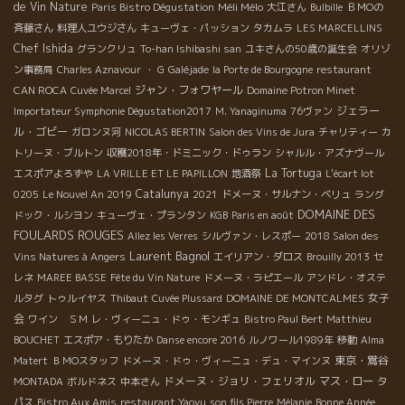
de Vin Nature
Méli Mélo
Paris Bistro Dégustation
大江さん
Bulbille
ＢＭОの
斉藤さん
料理人ユウジさん
キューヴェ・パッション
タカムラ
LES MARCELLINS
Chef Ishida
グランクリュ
To-han Ishibashi san
ユキさんの50歳の誕生会
オリゾ
ン事務局
Charles Aznavour
・ G
Galéjade
la Porte de Bourgogne
restaurant
ジャン・フォワヤール
CAN ROCA
Cuvée Marcel
Domaine Potron Minet
ジェラー
Importateur Symphonie Dégustation2017
M. Yanaginuma
76ヴァン
ル・ゴビー
ガロンヌ河
NICOLAS BERTIN
Salon des Vins de Jura
チャリティー
カ
トリーヌ・ブルトン
収穫2018年・ドミニック・ドゥラン
シャルル・アズナヴール
La Tortuga
エスポアよろずや
LA VRILLE ET LE PAPILLON
地酒祭
L'écart lot
Catalunya
0205
Le Nouvel An 2019
2021
ドメーヌ・サルナン・ベリュ
ラング
DOMAINE DES
ドック・ルシヨン
キューヴェ・プランタン
KGB
Paris en août
FOULARDS ROUGES
Allez les Verres
シルヴァン・レスポー
2018 Salon des
Laurent Bagnol
Vins Natures à Angers
エイリアン・ダロス
Brouilly 2013
セ
レネ
MAREE BASSE
Fête du Vin Nature
ドメーヌ・ラピエール
アンドレ・オステ
女子
ルタグ
トゥルイヤス
Thibaut
Cuvée Plussard
DOMAINE DE MONTCALMES
会
ワイン ＳＭ
レ・ヴィーニュ・ドゥ・モンギュ
Bistro Paul Bert
Matthieu
BOUCHET
エスポア・もりたか
Danse encore 2016
ルノワール1989年
移動
Alma
東京・鴬谷
Matert
ＢＭОスタッフ
ドメーヌ・ドゥ・ヴィーニュ・デュ・マインヌ
ドメーヌ・ジョリ・フェリオル
マス・ロー
MONTADA
ボルドネス
中本さん
タ
パス
Bistro Aux Amis
restaurant Yaoyu
son fils Pierre
Mélanie
Bonne Année