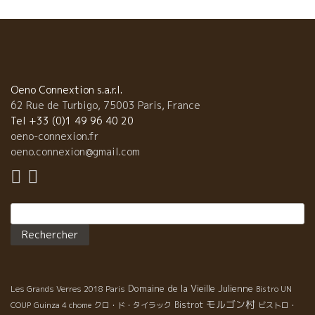
てからまだ３年目なのに、カプリエのワインはリピートの率が高
い。 着実にファンを増やしている商品である。 千円台前半で、果
実味もありながら酸もあってスカットしたミネラル感のあるスタ
イルのワインがなかなか無かった。 これなら、普段、日本の家庭
で日常食べる和食には合わせやすい。 伸びるのは当然だ。 何と
か、業務店の赤ちょうちん、焼き肉屋、居酒屋などで是非おいて
Oeno Connextion s.a.r.l.
欲しいワインだ。 山田さんより、“何故このようなスタイルが必要
62 Rue de Turbigo, 75003 Paris, France
か”のレクチャーがはいる。 各スーパーの販売のプロフェッショナ
Tel +33 (0)1 49 96 40 20
ルの面々は、どこを売り文句にするか？ この蔵の紹介キャッチフ
oeno-connexion.fr
レーズ、販売ポイントを考えながらの訪問、皆真剣。 買付担当者
oeno.connexion@gmail.com
として造り手と２ショットの写真をとる。 『私が自信を持って選
んで来ました。』と売場に貼る写真になる。 トレサビリテの信頼
感を証明する材料になる。大切なことだ。 ＳＴＣのメンバーにと
Rechercher :
って、商品は売れるもの、ではなくて、“売るもの”である。 質販
スーパーの生命線は、自分の売りたい本物商品を売り切るノウハ
ウの確立にある。 まだ、お客さんが知らない商品で、トビッキリ
美味しくて、体にも良く、地球にもやさしい商品を 適正な価格で
販売して、お客さんに満足してもらうこと。 大手メーカーが宣伝
Domaine de la Vieille Julienne
Les Grands Verres 2018 Paris
Bistro UN
して売れるようにしてくれた商品だけを売っていては生き残れな
モルゴン村
Bistrot
い世界！ だから真剣である。 BMOのメンバー、山田さん（右）、
COUP
Guinza 4 chome
クロ・ド・タイラック
ビストロ・