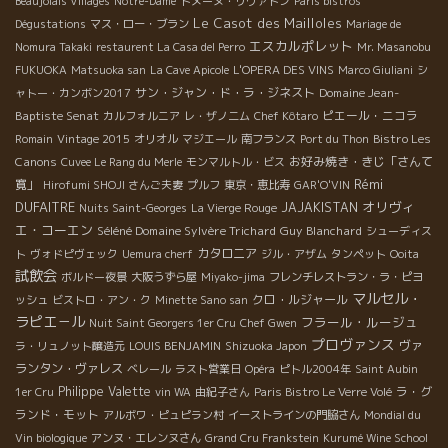
Beaujolais Villages
Notre-Dame
ドメーヌ・リヴァトン
Paris bistros
Le Casot des Mailloles
Dégustations
マス・ロー・ブラン
Mariage de
エスカルポレット
Nomura Takaki
restaurent La Casa del Perro
Mr. Masanobu
FUKUOKA
Matsuoka san
La Cave Apicole
L'OPERA DES VINS
Marco Giuliani
シ
サン・ジャン・ド・ラ・ジネスト
Domaine Jean-
ャトー・カンボン2017
Baptiste Senat
ピエール・ニコラ
カルフォルニア
レ・ザノ二ム
Chef Kôtaro
Bistro Les
Romain
Vintage 2015
オリオル
マジエール
南フランス
Port du Thon
Canons
お好み焼き・きじ「さんて
Cuvee Le Rang du Merle
モンマルトル・ビス
Rémi
寛」
Hirofumi SHOJI さんご夫妻
プルフ
東京・恵比寿
GAR'O'VIN
DUFAITRE
オリヴィ
JAJAKISTAN
Nuits Saint-Georges
La Vierge Rouge
エ・コーエン
Séléné Domaine Sylvère Trichard
Guy Blanchard
シューディス
カタロニア
ト
ヴォドピヴェック
Uemura cherf
ジル・アザム
タンペット
Ooita
試飲会
ボルドー夜景
大阪うずら屋
Miyako-jima
フレンチレストラン・ラ・ピヨ
マルセル・
クロ・ルジャール
ッシュ
ビストロ・アン・ク
Minette Sano san
ラピエ－ル
フラール・ルージュ
Nuit Saint Georgers 1er Cru
Chef Gwen
プロヴァンス
ヴァ
ラ・リュノット醸造元
LOUIS BENJAMIN
Shizuoka Japon
ランタン・ヴァレス
ベレール
ラスト営業日
Opéra
ピトル2004年
Saint Aubin
Philippe Valette
ラ・グ
1er Cru
vin WA
由紀子さん
Paris Bistro Le Verre Volé
ランド・モット
アルボワ・ピュピラン村
イーストラインの門脇さん
Mondial du
Vin biologique
アンヌ・エレンヌさん
Grand Cru Frankstein
Kurumé Wine School