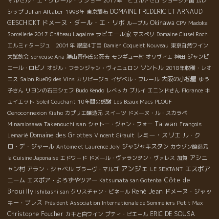
マルセル・エ・クレール・リショー
2017年 ビュルアゼロ
ジョージア国
ムレ
Julian Altaber
DOMAINE FREDERIC ET ARNAUD
シップ
1998年
東京調布
ドメーヌ・ダール・エ・リボ
Okinawa
GESCHICKT
ルーブル
CPV Madoka
ラピエール家
Sorcellerie 2017
Château Lagairre
マスぺリ
Domaine Clusel Roch
エルミｒタージュ 2001年
銀座4丁目
Damien Coquelet Nouveau
東京自然ワイン
大試飲会
serveuse Ana
勝山晋作氏の死去
モンギュー村
オリヴィエ
神田
ジャンピ
ソントル
エール・ロビノ
オジル・フランジャン・ヴィニュロン
2018年収穫・レオ
大阪の小松屋
ニス
Salon Rue89 des Vins
カリピージュ
イザベル・フレール
ゆう
子さん
リヨンの石田シェフ
Budo Kendo
レベッカ
ブルイ
エニンドさん
Florance
キ
ュイエット
Soleil Couchant
10年間の感謝
Les Beaux Macs
PLOUF
Oenoconnexion Kisho
カプリエ醸造元
スイーツ
ドメーヌ・ル・スカラベ
Taiwan
Takenouchi san
Minamiosawa
シャトー・ジャン・フォー
François
レミー・スリエ
Domaine des Griottes
ル・ク
Lemarié
Vincent Girault
ロ・デ・ジャール
ジャジャキスタン
Antoine et Laurence Joly
カウゾン醸造元
アシニ
la Cuisine Japonaise
エドワード
ドメール・ヴァランタン・ヴァレス
加賀
アンジェ
エスポア
ャン村
アラン・シャペル
ブラーヴ・マルゴ
LE SEXTANT
Côte de
ニーム
エスポア・よろずやツアー
Katsumata san Gotenba
Brouilly
René Jean
ドメーヌ・ジャッ
Ishibashi san
クリスチャン・ビネール
キー・プレス
Président Association Internationale de Sommeliers
Petit Max
Christophe Foucher
ERIC DE SOUSA
カキと白ワイン
プティ・ピエール