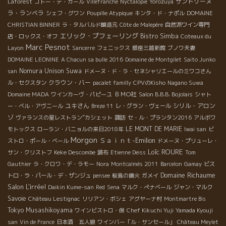
サンドリーヌ
Laforest
コトー・デ・カール
Villefranche
Nyctalopie
Yorozuya
ラ・ランベラ
シェフ・グワン
Poupille Atypique
キンタ・ド・ナポル
DOMAINE
CHRISTIAN BINNER
ラ・タルバルド醸造元
Côte de Malepère
自然派ワイン専門
エリック・プフェーリング
Bistro Simba
店・ロックス・オフ
Coteaux du
Marc Pesnot
Layon
Sancerre
フェニックス
銀座三越新館
ブノワ夫妻
DOMAINE LEONINE
A Chacun sa bulle 2016
Domaine de Montgilet
Saito Junko
Nomura Unison Suwa
san
ドメーヌ・ド・ラ・セネシャリエールのミワコさん
クラウン・バー
ル・セクスタン
pacalet familly
CPVのKisho
Nagano Suwa
ＢＭО社
Domaine MADA
ワインカーヴ・パピーユ
Salon B.B.B. Bojolais
シャト
ユキさん
シリル・アロン
ー・ベル・アヴニール
Breze 11
レ・グラン・ヴェール
ゾ
ヴァランスの星レストラン”カシェット
諏訪
セ・ル・プランタン2016
アルボワ
LE MONT DE MARIE
モトックス
ローラン・バニョルの来日2018年
Iwai san
ビ
Morgon
Ｓａｉｎｔ-Emilion
ストロ・ポール・ベール
ドメーヌ・プリューレ・
Loïc ROURE
Keke Descombe
サン・クリストフ
調布
Etienne Deiss
Tom
Gauthier
ラ・クロワ・デ・ラモー
Nora
Montcalmès 2011
Barcelon
Gamay
ビス
Domaine Richaume
トロ・ラ・パール・デ・ザンジュ
pensee
桜島の噴火
ガメイ
Salon L'irréel
Daikin Kume-san
Red
Sena
マルク・ぺナベール
ジャン・マルク
Savoie
Château Lestignac
リリアン・ボシェ
アグヤーナ村
Montmartre Bis
Tokyo Musashikoyama
ワインビストロ・俊
Chef Kikuchi Yuji
Yamada Kyouji
san
Vin de France
日本酒 五人娘
ワインバー「ル・サンセール」
Château Meylet