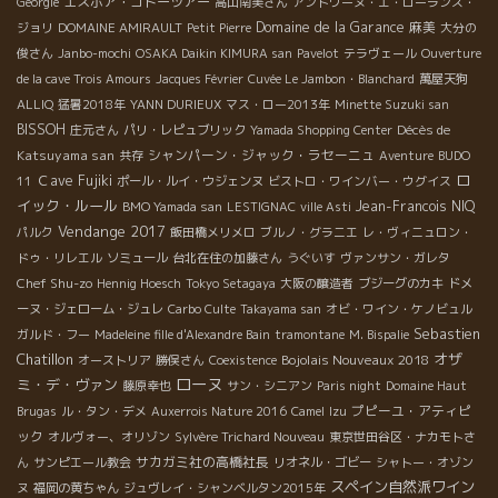
エスポア・ゴトーツアー
Géorgie
高山南美さん
アントワーヌ・エ・ローランス・
Domaine de la Garance
麻美
ジョリ
DOMAINE AMIRAULT
Petit Pierre
大分の
俊さん
Janbo-mochi
OSAKA Daikin KIMURA san
Pavelot
テラヴェール
Ouverture
de la cave Trois Amours
Jacques Février
Cuvée Le Jambon・Blanchard
萬屋天狗
ALLIQ
猛暑2018年
YANN DURIEUX
マス・ロー2013年
Minette Suzuki san
BISSOH
Décès de
庄元さん
パリ・レピュブリック
Yamada Shopping Center
Katsuyama san
シャンパーン・ジャック・ラセーニュ
共存
Aventure
BUDO
ロ
Ｃave Fujiki
11
ポール・ルイ・ウジェンヌ
ビストロ・ワインバー・ウグイス
イック・ルール
Jean-Francois NIQ
BMO Yamada san
LESTIGNAC
ville Asti
Vendange 2017
パルク
飯田橋メリメロ
ブルノ・グラニエ
レ・ヴィニュロン・
ドゥ・リレエル
ソミュール
台北在住の加藤さん
うぐいす
ヴァンサン・ガレタ
Chef Shu-zo
Hennig Hoesch
Tokyo Setagaya
大阪の醸造者
ブジーグのカキ
ドメ
ーヌ・ジェローム・ジュレ
Carbo Culte
Takayama san
オビ・ワイン・ケノビュル
Sebastien
ガルド・フー
Madeleine fille d'Alexandre Bain
tramontane
M. Bispalie
Chatillon
オザ
Bojolais Nouveaux 2018
オーストリア
勝俣さん
Coexistence
ローヌ
ミ・デ・ヴァン
藤原幸也
サン・シニアン
Paris night
Domaine Haut
プピーユ・アティピ
Brugas
ル・タン・デメ
Auxerrois Nature 2016
Camel
Izu
ック
オルヴォー、オリゾン
Sylvère Trichard Nouveau
東京世田谷区・ナカモトさ
サカガミ社の高橋社長
ん
サンピエール教会
リオネル・ゴビー
シャトー・オゾン
スペイン自然派ワイン
ヌ
福岡の黄ちゃん
ジュヴレイ・シャンベルタン2015年