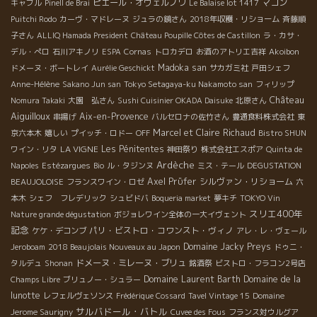
ピエール・オヴェルノワ
マコン
キャブル
Pinell de Brai
Le Balaise lot 1417
Puitchi Rodo
カーヴ・マドレーヌ
ジュラの鏡さん
2018年収穫・リショーム
斉藤順
子さん
ALLIQ Hamada President
Château Poupille Côtes de Castillon
ラ・カサ・
デル・ぺロ
石川アキノリ
ESPA
Cornas
トロカデロ
お酒のアトリエ吉祥
Akoibon
Madoka san
ドメーヌ・ボートレイ
Aurélie Geschickt
サカガミ社
戸田シェフ
Anne-Hélène
Sakano Jun san
Tokyo Setagaya-ku Nakamoto san
フィリップ
Château
Nomura Takaki
大園 弘さん
Sushi Cuisinier OKADA Daisuke
北原さん
Aiguilloux
Aix-en-Provence
串揚げ
バルセロナの佐竹さん
豊通食料株式会社
東
Marcel et Claire Richaud
京六本木
嬉しい
プイッチ・ロドー
OFF
Bistro SHUN
LA VIGNE
Les Pénitentes
ワイン・リタ
神田祭り
株式会社エスポア
Quinta de
Ardèche
Napoles
Estézargues
Bio
ル・タジンヌ
ミス・テール
DEGUSTATION
Axel Prϋfer
シルヴァン・リショーム
BEAUJOLOISE
フランスワイン・ロゼ
六
本木
シェフ フレデリック
シュビドバ
Boqueria market
夢キチ
TOKYO Vin
スリエ400年
Nature grande dégustation
ボジョレワイン全体の一大イヴェント
記念
パリ・ビストロ・コワンスト・ヴィノ
ケケ・デコンブ
アレ・レ・ヴェール
Domaine Jacky Preys
Jeroboam
2018 Beaujolais Nouveaux au Japon
ドゥニ・
ドメーヌ・ミレーヌ・ブリュ
タルデュ
Shonan
銘酒祭
ビストロ・フラコン2号店
Domaine Laurent Barth
Domaine de la
Champs Libre
ブリュノー・シュラー
lunotte
レフェルヴェソンス
Frédérique Cossard
Tavel Vintage 15
Domaine
サルバドール・バトル
Jerome Saurigny
Cuvee des Fous
フランス対ウルグア