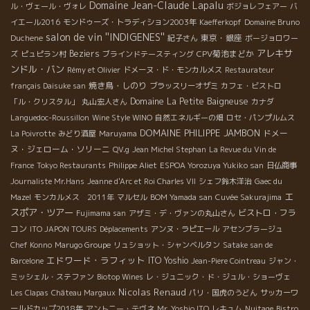
Domaine Jean-Claude Lapalu
桐谷さん（左）、斎藤さん（左中央）はそんなワインを どんな風
ル・ヴェール・ヴォレ
ボジョレフェアー
バ
にして売るか、の販売指導の為に日本中を飛び回っている。
イエール2016
モンドゥーズ・トラディション2003年
Kaefferkopf
Domaine Bruno
salon de vin ''INDIGENES''
東京・銀座
Duchene
紀子さん
ボージョロワー
アレキサ
Beziers
CPV菊池まどか
ズ
ピュピラン村
ブラインドテースティング
ンドル・バン
Rémy et Olivier
ドメーヌ・ド・モンカルメス
Restaurateur
焼き鳥・しのり
français Daisuke san
ブラッスリーオザミ
カフェ・ビストロ
Domaine La Petite Baigneuse
「ル・クリスタル」
丸山宏人さん
カナダ
Languedoc-Roussillon
Wine Style WINO
自然エネルギーの畑
ロセ・パンプルムス
DOMAINE PHILIPPE JAMBON
ドメー
La Poivrotte
みどり酒屋
Maruyama
ヌ・ジェローム・ソリーニ
QV.g
Jean Michel Stephan
La Revue du Vin de
France
Tokyo Restaurants
Philippe Aliet
ESPOA Yorozuya Yukiko san
日仏商事
Journaliste Mr.Hans
Jeanne d'Arc et Roi Charles VII
シェフ鈴木洋治
Gaec du
エ
Mazel
モンカルメス 2011年
マルセル
BOM Yamada san
Cuvée Sakurajima
スポア・ツアー
ビストロ・フラ
Fujimama san
アザミ・デ・ヴァンの丸山さん
コン
ITO JAPON TOURS
Déplacements
アンヌ・ラピエール
アセンブラージュ
Chef Konno
Marugo Groupe
リュショット・シャンベルタン
Satake san de
エドワード・ラフィット
ITO Yoshio
Barcelone
Jean-Piere Cointreau
ジャン・
ミッシェル・ステファン
Biotop Wines
レ・ジュニック・ド・ジュル・ショーヴェ
Nicolas Renaud
Les Clapas
Château Margaux
パリ・国虎のうどん
サッカーワ
ールドカップ2018年
アントニー・テヴネ
Mr. Yoshio ITO
レキュム
Nuitage
Bistro