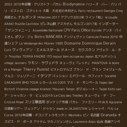
Biodynamie
2002
2018年収穫・クリストフ・パカレ
ハリーズ・バー・パリ
パ
リ・ビストロ・ゴグットゥ
大阪 大近社の木村さん
Paris restaurent Georges Cinq
ナルボンヌ
西尾さん
Millesime 2017
アブリウ2002年
ワイン「和」
le couple
インポーター
ARAKI
Poulille Castillon
ピレネ山脈
アスカさん
モルゴン2017年
「サンフォニー」
CPV Paris Office
Assemblée Nationale
Eyrolle
アンヌ・パイ
Bistro BIANCARA
中
エさん
ポワン・ジェ
アンジュヴァン
Canicule France 2018
Domaine Dominique Derain
湊シェフ
La Vendange des Moines 1988
ヴィヴィアン・エメルスダール
ドメーヌ・セクスタン
Cyril
アヴェク・ル・タ
ン
Trouillas
TERRA MADRE
ITO sejour bien occupe au Japon
北アルデッシュ
ラモン・サヴェドラ
village Jasniers
キューヴェ「レッド」
MANTOVA
A boire
Thierry Puzelat
et a Manger
ビストロマルゴ
ブラン・ド・ブラン
フォジェール
イタリア
マルコ・ジュリアーニ
パッション
エドワール・ラフィット
Société
SAKAGAMI
BMO TOUR
レカール lot 0205
マス・ド・モンペール
tapas bar
Bistrot VIvienne
cepage Aramon
Mauvais Temps
ボジョレーォー
Taipei Kato san
ア・シャッカン・サ・ビュル2016
Le Clos des Treilles
キューヴェ・デ・フー
スリエ醸造所
Crosse Road
ボッケリア市場
パカレ・ファミリー
M de B
Aguyana
日酒販ツアー
ジュリアン・ドゥラン
made in JAJAKISTAN
レシャッペ・ベル
La
Granada
Corse
2018年収穫・デコンブ
トラモンタン
Washoku
ピノ
名古屋
オ
スピス・ド・ボーヌ
アナテム
サカノジュンさん
Laurence Alias
仙台
長崎アンペ