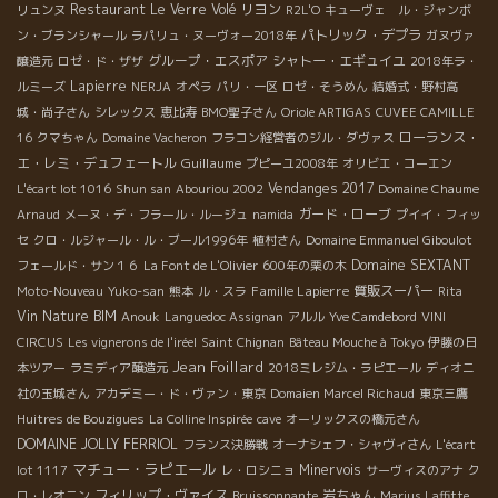
Restaurant Le Verre Volé
リヨン
リュンヌ
R2L'O
キューヴェ ル・ジャンボ
パトリック・デプラ
ン・ブランシャール
ラパリュ・ヌーヴォー2018年
ガヌヴァ
グループ・エスポア
シャトー・エギュイユ
醸造元
ロゼ・ド・ザザ
2018年ラ・
Lapierre
ルミーズ
NERJA
オペラ
パリ・一区
ロゼ・そうめん
結婚式・野村高
城・尚子さん
シレックス
恵比寿
BMO聖子さん
Oriole ARTIGAS
CUVEE CAMILLE
ローランス・
16
クマちゃん
Domaine Vacheron
フラコン経営者のジル・ダヴァス
エ・レミ・デュフェートル
Guillaume
プピーユ2008年
オリビエ・コーエン
Vendanges 2017
L'écart lot 1016
Shun san
Abouriou 2002
Domaine Chaume
ガード・ローブ
Arnaud
メーヌ・デ・フラール・ルージュ
namida
プイイ・フィッ
セ
クロ・ルジャール・ル・ブール1996年
植村さん
Domaine Emmanuel Giboulot
Domaine SEXTANT
フェールド・サン１６
La Font de L'Olivier
600年の栗の木
Famille Lapierre
質販スーパー
Moto-Nouveau
Yuko-san
熊本
ル・スラ
Rita
Vin Nature BIM
Anouk
Languedoc Assignan
アルル
Yve Camdebord
VINI
CIRCUS
Les vignerons de l'iréel
Saint Chignan
Bâteau Mouche à Tokyo
伊藤の日
Jean Foillard
本ツアー
ラミディア醸造元
2018ミレジム・ラピエール
ディオニ
社の玉城さん
アカデミー・ド・ヴァン・東京
Domaien Marcel Richaud
東京三鷹
Huitres de Bouzigues
La Colline Inspirée
cave
オーリックスの橋元さん
DOMAINE JOLLY FERRIOL
フランス決勝戦
オーナシェフ・シャヴィさん
L'écart
マチュー・ラピエール
Minervois
lot 1117
レ・ロシニョ
サーヴィスのアナ
ク
フィリップ・ヴァイス
岩ちゃん
ロ・レオニン
Bruissonnante
Marius Laffitte