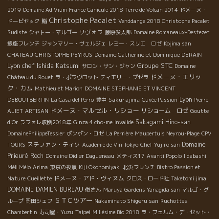
2019
Domaine Ad Vium
France Canicule 2018
Terre de Volcan 2014
ドメーヌ・
Christophe Pacalet
ドーピヤック
鮨
Venddange 2018 Christophe Pacalet
サヴォワ
Sudiste
シャトー・マルゴー
藤原俊太郎
Domaine Romaneaux-Destezet
銀座フレンチ
ジャンマリー・ヴェルジェ
レミー・スリエ ロゼ
Kojima san
CHATEAU CHRISTOPHE PEYRUS
Domaine Catherine et Dominique DERAIN
Lyon chef Ishida Katsumi
Groupe STC
サロン・サン・ジャン
Domaine
ドメーヌ・エリッ
Château du Rouet
ラ・ポワヴロット
ティエリー・プゼラ
ク・カム
Mathieu et Marion
DOMAINE STEPHANIE ET VINCENT
Sakurajima
Lyon
DEBOUTBERTIN
La Casa del Perro
豊中
Cuvée Passion
Pierre
ドメーヌ・マルセル・リショー
リショーム ロゼ
ALIET
ARTISAN
Goutte
Sakagami Hino-san
d’Or
ラフォレ収穫2018年
Ginza 4 cho-me
Invalide
DomainePhilippeTessier
ポンポン・ロゼ
La Perrière
Maupertuis Neyrou-Plage
CPV
ステファン・ティソ
Domaine
TOURS
Academie de Vin Tokyo
Chef Yujiro san
Prieuré Roch
Domaine Didier Dagueneau
メティス17
Avanti Popolo
Iidabashi
Méli Mélo
Arima
東京の夜景
Kiji Okonomiyaki
北浜フレンチ
Bistro Passion et
ドメーヌ・アド・ヴィヌム
Nature
Cueillette
クロス・ロード社
Taketomi jima
DOMAINE DAMIEN BUREAU
俊さん
Maruya Gardens Yanagida san
マルゴ・グ
ＳＴＣツアー
ループ
岡田シェフ
Nakaminato Shigeru san
Ruchottes
Taipei
Chambertin
寿司屋・Yuzu
Millésime Bio 2018
ラ・フェルム・デ・セット・