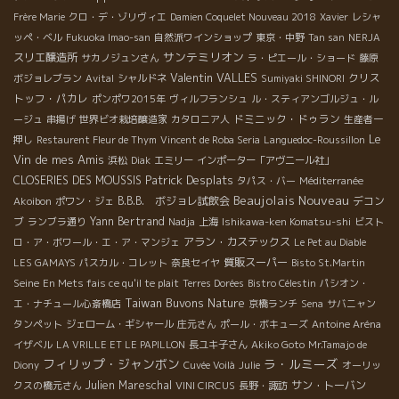
Frère Marie
クロ・デ・ゾリヴィエ
Damien Coquelet Nouveau 2018
Xavier
レシャ
ッペ・ベル
Fukuoka Imao-san
自然派ワインショップ
東京・中野
Tan san
NERJA
サンテミリオン
スリエ醸造所
サカノジュンさん
ラ・ピエール・ショード
藤原
Valentin VALLES
クリス
ボジョレブラン
Avital
シャルドネ
Sumiyaki SHINORI
トッフ・パカレ
ポンポワ2015年
ヴィルフランシュ
ル・スティアンゴルジュ・ル
ドミニック・ドゥラン
ージュ
串揚げ
世界ビオ栽培醸造家
カタロニア人
生産者一
Le
押し
Restaurent Fleur de Thym
Vincent de Roba Seria
Languedoc-Roussillon
Vin de mes Amis
浜松
Diak
エミリー
インポーター「アヴニール社」
Patrick Desplats
CLOSERIES DES MOUSSIS
タパス・バー
Méditerranée
Beaujolais Nouveau
B.B.B. ボジョレ試飲会
デコン
Akoibon
ポワン・ジェ
ブ
Yann Bertrand
ランブラ通り
Nadja
上海
Ishikawa-ken Komatsu-shi
ビスト
アラン・カステックス
ロ・ア・ボワール・エ・ア・マンジェ
Le Pet au Diable
質販スーパー
LES GAMAYS
パスカル・コレット
奈良セイヤ
Bisto St.Martin
Seine
En Mets fais ce qu'il te plait
Terres Dorées
Bistro Célestin
パシオン・
Taiwan Buvons Nature
エ・ナチュール心斎橋店
京橋ランチ
Sena
サバニャン
タンペット
ジェローム・ギシャール
庄元さん
ポール・ボキューズ
Antoine Aréna
イザベル
LA VRILLE ET LE PAPILLON
長ユキ子さん
Akiko Goto
Mr.Tamajo de
フィリップ・ジャンボン
ラ・ルミーズ
Diony
Cuvée Voilà
Julie
オーリッ
Julien Mareschal
サン・トーバン
クスの橋元さん
VINI CIRCUS
長野・諏訪