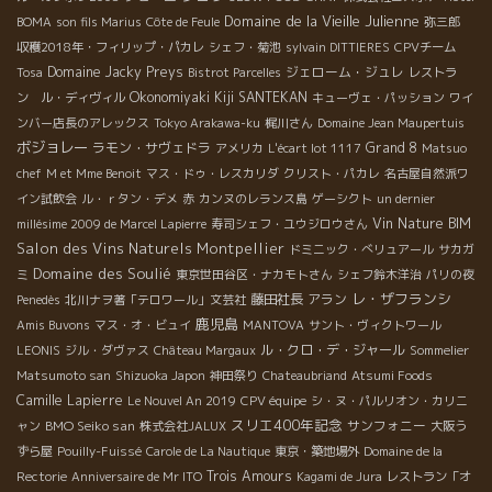
Domaine de la Vieille Julienne
BOMA
son fils Marius
Côte de Feule
弥三郎
収穫2018年・フィリップ・パカレ
シェフ・菊池
sylvain DITTIERES
CPVチーム
Domaine Jacky Preys
ジェローム・ジュレ
Tosa
Bistrot Parcelles
レストラ
Okonomiyaki Kiji SANTEKAN
ン ル・ディヴィル
キューヴェ・パッション
ワイ
ンバー店長のアレックス
Tokyo Arakawa-ku
梶川さん
Domaine Jean Maupertuis
ボジョレー
ラモン・サヴェドラ
Grand 8
アメリカ
L'écart lot 1117
Matsuo
chef
M et Mme Benoit
マス・ドゥ・レスカリダ
クリスト・パカレ
名古屋自然派ワ
イン試飲会
ル・ｒタン・デメ
赤
カンヌのレランス島
ゲーシクト
un dernier
Vin Nature BIM
millésime 2009 de Marcel Lapierre
寿司シェフ・ユウジロウさん
Salon des Vins Naturels Montpellier
ドミニック・べリュアール
サカガ
Domaine des Soulié
ミ
東京世田谷区・ナカモトさん
シェフ鈴木洋治
パリの夜
レ・ザフランシ
藤田社長
アラン
Penedès
北川ナヲ著「テロワール」文芸社
鹿児島
Amis Buvons
マス・オ・ビュイ
MANTOVA
サント・ヴィクトワール
ル・クロ・デ・ジャール
LEONIS
ジル・ダヴァス
Château Margaux
Sommelier
Matsumoto san
Shizuoka Japon
神田祭り
Chateaubriand
Atsumi Foods
Camille Lapierre
Le Nouvel An 2019
CPV équipe
シ・ヌ・パルリオン・カリニ
スリエ400年記念
BMO Seiko san
サンフォニー
ャン
株式会社JALUX
大阪う
ずら屋
Pouilly-Fuissé
Carole de La Nautique
東京・築地場外
Domaine de la
Trois Amours
Rectorie
Anniversaire de Mr ITO
Kagami de Jura
レストラン「オ