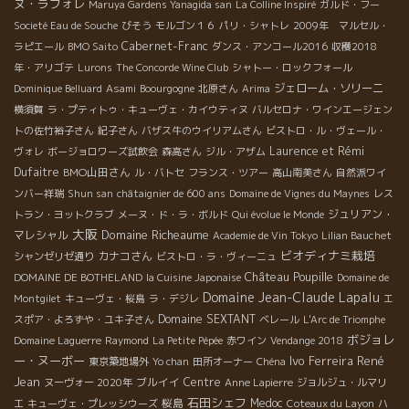
ヌ・ラフォレ
Maruya Gardens Yanagida san
La Colline Inspiré
ガルド・フー
Societé Eau de Souche
びそう
モルゴン１６
パリ・シャトレ
2009年 マルセル・
Cabernet-Franc
ラピエール
BMO Saito
ダンス・アンコール2016
収穫2018
年・アリゴテ
Lurons
The Concorde Wine Club
シャトー・ロックフォール
ジェローム・ソリーニ
Dominique Belluard
Asami
Boourgogne
北原さん
Arima
横須賀
ラ・プティトゥ・キューヴェ・カイウティヌ
バルセロナ・ワインエージェン
トの佐竹裕子さん
紀子さん
バザス牛のウイリアムさん
ビストロ・ル・ヴェール・
Laurence et Rémi
ヴォレ
ボージョロワーズ試飲会
森高さん
ジル・アザム
Dufaitre
BMO山田さん
ル・バトセ
フランス・ツアー
高山南美さん
自然派ワイ
ンバー祥瑞
Shun san
châtaignier de 600 ans
Domaine de Vignes du Maynes
レス
ジュリアン・
トラン・ヨットクラブ
メーヌ・ド・ラ・ボルド
Qui évolue le Monde
大阪
Domaine Richeaume
マレシャル
Academie de Vin Tokyo
Lilian Bauchet
ビオディナミ栽培
カナコさん
シャンゼリゼ通り
ビストロ・ラ・ヴィーニュ
Château Poupille
DOMAINE DE BOTHELAND
la Cuisine Japonaise
Domaine de
Domaine Jean-Claude Lapalu
Montgilet
キューヴェ・桜島
ラ・デジレ
エ
Domaine SEXTANT
スポア・よろずや・ユキ子さん
ベレール
L'Arc de Triomphe
ボジョレ
Domaine Laguerre
Raymond
La Petite Pépée
赤ワイン
Vendange 2018
ー・ヌーボー
Ivo Ferreira
René
東京築地場外
Yo chan
田所オーナー
Chéna
Jean
ブルイイ
Centre
ヌーヴォー 2020年
Anne Lapierre
ジョルジュ・ルマリ
石田シェフ
桜島
Medoc
エ
キューヴェ・プレッシウーズ
Coteaux du Layon
ハ