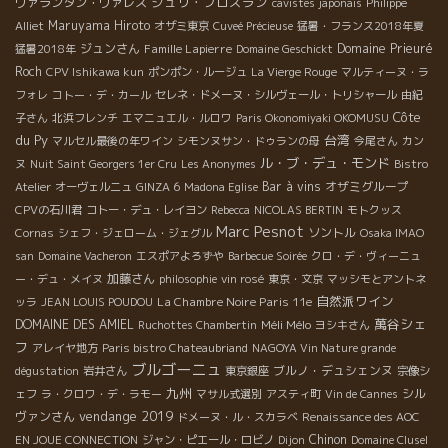
ジュリ・ブロスラン
ヴァランタン・ヴァレス
cavistes japonais
Philippe
Maruyama Hiroto
Alliet
オザミ東京
Cuveé Précieuse
猛暑・フランス2018年夏
ジュンさん
Famille Lapierre
Domaine Prieuré
猛暑2018年
Domaine Geschickt
Roch
CPV Ishikawa kun
ポンポン・ルージュ
La Vierge Rouge
マルティーヌ・ラ
フォレ
コトー・デ・カール
セレネ・ドメーヌ・シルヴェール・トリシャール
由紀
Côte
子さん
北浜フレンチ
エマニュエル・ルロワ
Paris Okonomiyaki OKOMUSU
du Py
台湾
マルセル最後の年ワイン
シモンヌサン・ドゥランの母
今尾さん
カン
ル・ブ・デュ・モンド
ヌ
Nuit Saint Georgers 1er Cru
Les Anonymes
Bistro
Bar à vins
オザミグループ
Atelier
オーヴェルニュ
GINZA 6
Madona Eglise
CPVの石川君
コトー・デュ・レイヨン
Rebecca
NICOLAS BERTIN
モトクッス
Marc Pesnot
ソントル
Cornas
シェフ・ジェローム・ジェグル
Osaka IMAO
san
Domaine Vacheron
エスポアよろずや
Barbecue Soirée
クロ・デ・ヴィーニュ
加藤さん
ー・デュ・メイヌ
philosophie
vin rosé
東京・文京
マッシモとアントネ
自然派ワイン
La Chambre Noire Paris 11e
ッラ
JEAN LOUIS POUDOU
萬谷シェ
DOMAINE DES AMIEL
Méli Mélo
Ruchottes Chambertin
ヨシキさん
フ
アレイヤ地方
Paris bistro Chateaubriand
NAGOYA Vin Nature grande
ブルゴーニュ
ブルノ・デュシェンヌ
dégustation
岩井さん
東京銀座
宗像シ
九州
シル
ェフ
ラ・クロワ・デ・ラモー
マサル式選別
アスティ町
Vin de Cannes
vendange 2019
ヴァンさん
ドメーヌ・ル・スカラベ
Renaissance des AOC
Chinon
EN JOUE CONNECTION
ジャン・ピエール・ロビノ
Dijon
Domaine Clusel