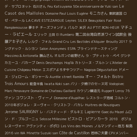
Le
デ・サブロネット
石川さん
Feu Katsuyama
50e anniversaire de Yuki san
Casot des Mailloles
モニカさん
Domaine Paul Louis Eugène
東欧諸国
ロ
ゼ・ぺタール
LA CAVE ESTEZARGUE
Leynes
SILEX
Beaujolais Fair
Rosé
マチュ
Pamplemousse
夢キチ
チーズフォンデュ
パルク
米沢
AU P'TIT BON-HEUR
ー・ラピエール
第二回台湾自然派ワイン試飲会
後
エリック
土田
El Rumbero
藤アキ子さん
レルヴ・フォル
Grand Cru
Les Bastides d'Alquier
Brouilly 2017
ラ
ングドック・ルシヨン
Salon Anonymes
ESPA
ブラインドテースティング
Massimo & Antonella
勝山さん
オルガンの紺野さん
ラ・プティトゥ・ペペ
グシテ
カミーユ・バカーブ
Denis Deschamps
Hop'là
カトリーヌ・ブルトン
L'Atelier de
Cuisine
Châpeau Melon
エスポアよろずやつツアー
Nagoya Dégustation
ドメー
オー・フォルト
Bistro
ヌ・ジェローム・ギシャール
Aurélie
street Rambla
Trois Amours
Iwata Koki san
能登半島
パリ・夕焼けのセーヌ河
Vodopivec
Marc Penavayre
Domaine de Chateau Gaillard
カウゾン醸造元
Ruppert Leroy
76
コワンスト・ヴィーノ
ヴァン
Domaine d'Aupilhac
レストラーダ地域
コルトン・
2018年ボジョレ・ヌーヴォー・クリストフ・パカレ
Huitres de Bouzigues
Jerome SAURIGNY
Lapierre
レ・バスティード・ダルキエ
Gaec du Mazel
ムロ
ビストロ・ビアンカーラ
ン・ド・ブルゴーニュ
Selosse Millesime
2018 ボジョ
レヌーヴォー
アヴァンティ・ポポロ
Les Vins des Moines
ノルマンディー地方
桜島
Côte de Castillon
2016
vin WA
Minette Suzuki san
若林ご夫妻
CPVメンバー