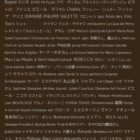
Bagnol
マシモ
ビス
ＢＭО
Mr.Fujiki
アド・ヴィヌム
ブラッスリーヴァンダンジュ
トロ・アトリエ
ピエール・ラフォレ
Chablis
フィリッ
ブリュノー・シュラー
プ・アリエ
DOMAINE PHILIPPE VALETTE
aux Amis des Vins
フロントン
Tours
シュッ・・・・・ドゥラン
ジュラ・サヴォワ
restaurent La Casa del Perro
レストラン「ラルシュミーユ」
マダム・ロゼ
Matsui
Quinta do Carril
Marie Rose
Soleil Couchant
Histoire du vin francais
Saint Jean
赤間さん、藤山さん
Matsuo
Chef et sa femme
Pacalet
Arles
戸田社長
ginza Mitsukoshi Shinkan
Davide
オーナーのギヨム
Gentile
Aux Argillas
La Grosse Nadine Vin Blanc Liquoreux
Importateur REBECCA
Mas Lau
Moulin à Vent
サロン・レザノニム
La
Cave Apicole
Daikin
世界ピノ・ノワール会議
Anthony Guix
ポン・ヌッフ
岡田シ
サヴォワ
ェフ
ロワ−ル
Domaine Jean David
Si nous parlions Carignan
丸山宏人
シャブリ
Estézargues
カーヴ・エステザルグ
Les Clapas
リタ
アスカ
Domaine Jérôme Jouret
ピエ
さん
Septime
Julien Courtois
Domaine Ad Vinum
ール・ニコラ
Hoshikawa-
ビストロ・イタリアンレストラン「グシテ」
Romain
san
福岡
BIOJOLAISE
アルノ・カッシーニ
ESPOA TOURS
Minamiosawa
Ginza
クローズ・エルミタージュ
ヴァン・ナチュール
4 cho-me
Kouchi Ishikawa san
Nomura Unison
見本市ビム
エリアン・ダロス
リリアン・ボシェ
ALLIQ
Hamada President
Biotop Wines
M de B
BMOツアー
ＢＭＯ社の鎌田さん
passion
Banyuls
トラモンタン
リョウさん
大園さん
Bordeaux en 1977
ステフ
Philippe Wies
ァン・モラン
LOUIS BENJAMIN
パトリス・ユグ
リオネル・ゴビー