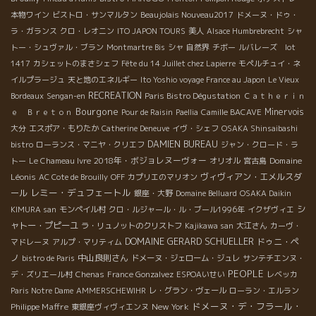
本物ワイン
ビストロ・サンマルタン
Beaujolais Nouveau2017
ドメーヌ・ドゥ・
ラ・ガランス
クロ・レオニン
ITO JAPON TOURS
美人
Alsace Humbrebrecht
シャ
トー・シュヴァル・ブラン
Montmartre Bis
シャ
自然界
チボー
ルバレーズ lot
1417
カシェットのまさシェフ
Fête du 14 Juillet chez Lapierre
モペルチュイ・ネ
イルプラージュ
天と地のエネルギー
Ito Yoshio voyage France au Japon
Le Vieux
RECREATION
Bordeaux
Sengan-en
Paris Bistro Dégustation
Ｃａｔｈｅｒｉｎ
Bourgone
Minervois
ｅ Ｂｒｅｔｏｎ
Pour de Raisin
Paellia
Camille BACAVE
大分
エスポア・もりたか
Catherine Deneuve
イヴ・シェフ
OSAKA Shinsaibashi
DAMIEN BUREAU
bistro
ローランス・マニヤ・クリエフ
ジャン・クロード・ラ
2018年・ボジョレヌーヴォー
Domaine
トー
Le Chameau Ivre
オリオル
宮古島
Léonis
ヴィヴィアン・エメルスダ
AC Cote de Brouilly
OFF
カプリエのマリオン
レミー・デュフェートル
ール
銀座・大野
Domaine Belluard
OSAKA Daikin
シ
KIMURA san
モンペイル村
クロ・ルジャール・ル・ブール1996年
イクザヴィエ
ャトー・プピーユ
ラ・リュノットのクリストフ
Kajikawa san
大江さん
カーヴ・
DOMAINE GERARD SCHUELLER
ドゥニ・ペ
マドレーヌ
アルプ・マリティム
ノ
中山良則さん
bistro de Paris
ドメーヌ・ジェローム・ジュレ
サンテチエンヌ・
PEOPLE
デ・ズリエール村
Chenas
France Gonzalvez
ESPOAいせい
レベッカ
Paris Notre Dame
AMMERSCHEWIHR
レ・グラン・ヴェール
ローラン・エルラン
ドメーヌ・デ・フラール・
Philippe Maffre
New York
東銀座ヴィヴィエンヌ