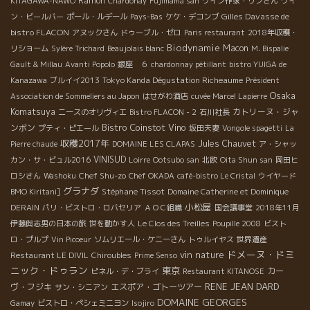
Ramon
KITAGAWA-NAWO
Chardonay
Fujimama san
ワイン作家・リンさん
ワイ
Gilles Davasse de
ン・ビールバー
ポール・ルデール
Pays-Bas
ケケ・デコンブ
bistro FLACON
アヌックさん
ドゥーブル・ゼロ
Paris restaurant
2018年収穫・
Biodynamie
Macon
リショーム
Sylère Trichard
Beaujolais blanc
M. Bispalie
Gault & Millau
Avanti Popolo
銀座 ６
chardonnay pétillant
bistro YUIGA de
Tokyo Kanda Dégustation Richeaume
Kanazawa
ブルイイ2013
Président
Osaka
Association de Sommeliers au Japon
はせがわ酒店
cuvée Marcel Lapierre
Komatsuya
カトリーヌ・ジャ
ニースのオリヴィエ
Bistro FLACON - 2
石川社長
Bistro Coinstot Vino
ンボン
プティ・ピエール
坂田夫妻
Vongole spagetti
La
収穫2017年
Jules Chauvet
Pierre chaude
DOMAINE LES CLAPAS
ア・シャッ
VINISUD
カン・サ・ビュル2016
Loirre
Ootsubo san
北欧
Oita Shun san
岡田ヒ
Chef Shu-zo
ロシさん
Washoku
Chef OKADA
café-bistro Le Cristal
ウイヤード
グラナダ
Stéphane Tissot
BMO Kiritani]
Domaine Catherine et Dominique
小松屋
DERAIN
パリ・ビストロ・ロバセリア
ＡＯＣ組織
国会議事堂
2018年11月
伊藤與志男の日本の旅
世を動かす人
Le Clos des Treilles
Poupille 2008
ビスト
ロ・プルプ
Vin Picoeur
ソムリエール・ケニーさん
トゥルイヤス
世界遺産
ドメーヌ・ドミ
vin nature
Restaurant LE DIVIL
Chiroubles
Prime Senso
ニック・ドゥラン
東京
カー
ピネル・デ・ブライ
Restaurant KITANOSE
RENE JEAN DARD
ヴ・フジキ
エスポア・ゴトーツアー
サン・シニアン
DOMAINE GEORGES
Gamay
ビストロ・ペシェミニヨン
Isojiro