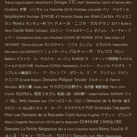
Groupe STC
Tokyo Uguisudani
Geschickt
chef Takemoto
Saint-Etienne-des-
Oullières
作家・リンさん
La Trenchée 2016
Château Lassolle
パリ・ベルヴィル
biojoleynes
ＢＭО社
Alain Castex
Nuitage
47 Ricards Okada san
ペシェミニ
ドメーヌ・ニコラ・カルマラン
Monica
ヨン
モンギュー村
TF1
2017 Bulle à
Garde Robe
Zero
Catalan
コルトン・シャルルマーニュ
ボジョレ・ヌーヴォーフ
ェアー
Conception Kato san
Football COUPE DE MONDE 2018
Take chan
LE
SEXTANT
Tokyo Guinza
セバスチャン・リフォ
ミレジム・ビオ2018
Sebastien
パルティーダ・クレウス
Dervieux
Les GANIVETS
ニュイタージュ
サロン
Babass
ビストロ・ル・セルクル・ルージュ
BUNON
ラ・ノティック経営者キャロル
シャルドネ2016年
Toulouse
ESPOA Yamamasu
シャトー・ラッソル
アルザス・フ
ンブレヒト醸造元
バー・ア・ヴァン「ア・ボワール・エ・ア・マンジェ」
ケビン・
Grand Repas
Domaine Philippe Tessier
Pierre
デコンブ
マルティーヌ
Nicolas
サカガミの日野さん
東京三鷹
tapas bar
名古屋
萬屋酒店
Paris Vini
岩田コキさん
Importateur AVENIR
Vision
竹之内さん
剣道八段・好村兼一
ワイ
Domaine de la Borde
ン「和」
BMO Yamada san
ジャンピエール・ロビノ
息子
Granada
PUR
Sakagami
のピエール
丸山宏人さん
ラ・カーブ・デステザルグ
Hino-san
Domaine de la Romanée-Conti
Patrice Hughes
ケヴィン・デコンブ
DOMAINE L'ANGLORE
Alain Chapelle
Nouvel An 2019 party déjeuner
Rémy Soulié
ド
Domaine La Petite Baigneuse
Bar à vins Chambre Noire
メーヌ・ジャン・クロード・ラパリュ
Banyuls-sur-Mer
Kanazawa