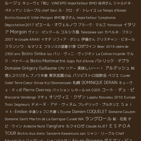
ルージュ
キューヴェ「和」
VINEXPO
Importateur BMO
谷井さん
シャルドネ・
ペティアン
シルーブル
chef Xavi
ル・クロ・デ・トレイユ
Le Temps d'Aimer
Bistro Grand 8
Villié-Morgon
BMO聖子さん
Importateur Symphonie
イタリ
ピエール・オヴェルノワ
Dégustation2017
ブラーヴ・マルゴ
Yorozuya
Morgon
ア
コルシカ島
ヴァン・ピックール
Takezawa san
カベルネ・フラン
2007
le couple ARAKI
イオデ
ソフィア・ボシェ
伊藤さん
クリスチャン・ビネール
フランソワ・ルマリエ
ロゼワイン
フランスの猛暑37度
Beier 2016
cèdre de
Bistro Simba
2300 ans
Izu
パリ・ヴィニ・ヴィジオン
La Colline Inspirée
マル
Bistro Montmartre
パトリック・デプラ
ク・ぺナベール
Apps
Pot d'Anne
Domaine Grégory Guillaume
アルデッシュ
美味しい～～！
CPV ツアー
料
東京武蔵小山
パリビストロ試飲会
ベジエ
理人ユウジさん
ブノワ夫妻
Cuvée
札幌
DOMINIQUE DERAIN
Soleil Terre Coeur
Ginza Kiji Okonomiyaki
キューヴ
コート・デュ・ピ
Pierre Overnoy
ェ・ティボ
パッション
レカール lot 0205
オリヴィエ・クザン
Brasserie Vendange
マチュ
Lapalu Nouveau 2018
Europe
Ｓａｉ
ドメーヌ・アド・ヴィヌム
Trois Seigneurs
フレデリック・プルタリエ
ｎｔ-Emilion
Damien COQUELET
中湊シェフご夫妻
L'Ecume
Domaine Cauzon
ラングロール
Domaine Saint Martin de La Garrigue
Cuveé WA
桜・花見
オ
l'anglore
ＥＳＰＯＡ
ルフォロゼ
ビ・ワイン
Ardeche Nord
Claude ALIET
TOUR
Bistro Aux Amis
Sancerre Kawamura san
シャン・リーブル
Chef
ダミアン・ビュ
Aix-en-Provence
Kikuchi Yuji
ジュヴレイ・シャンベルタン