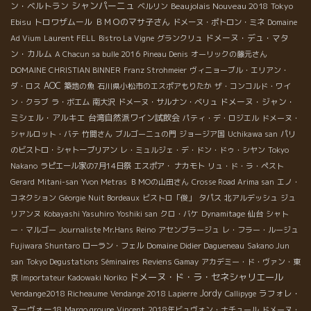
シャンパーニュ
ン・ベルトラン
Beaujolais Nouveau 2018
Tokyo
ベルリン
Ebisu
トロワザムール
ＢＭＯのマサ子さん
ドメーヌ・ポトロン・ミネ
Domaine
ドメーヌ・デュ・マタ
Ad Vium
Laurent FELL
Bistro La Vigne
グランクリュ
ン・カルム
A Chacun sa bulle 2016
Pineau Denis
オーリックの藤元さん
DOMAINE CHRISTIAN BINNER
Franz Strohmeier
ヴィニョーブル・エリアン・
AOC
ダ・ロス
築地の魚
石川県小松市のエスポアもりたか
ザ・コンコルド・ワイ
ドメーヌ・ジャン・
ン・クラブ
ラ・ボエム
南大沢
ドメーヌ・サルナン・ベリュ
ミシェル・アルキエ
台湾自然派ワイン試飲会
パティ・デ・ロジエル
ドメーヌ・
シャルロット・バテ
竹間さん
ブルゴーニュの門
ジョージア国
Uchikawa san
パリ
のビストロ・シャトーブリアン
レ・ミュルジェ・デ・ドン・ドゥ・シヤン
Tokyo
Nakano
ラピエール家の7月14日祭
エスポア・ ナカモト
リュ・ド・ラ・ペスト
Gerard
Mitani-san
Yvon Metras
ＢＭОの山田さん
Crosse Road Arima san
エノ・
コネクション
Géorgie
Nuit Bordeaux
ビストロ「俊」
タパス
北アルデッシュ
ジュ
リアンヌ
Kobayashi Yasuhiro
Yoshiki san
クロ・バケ
Dynamitage
仙台
シャト
ー・マルゴー
Journaliste Mr.Hans
Reino
アセンブラージュ
レ・フラー・ルージュ
Fujiwara Shuntaro
ローラン・フェル
Domaine Didier Dagueneau
Sakano Jun
san
Tokyo Degustations Séminaires
Reviens Gamay
アカデミー・ド・ヴァン・東
ドメーヌ・ド・ラ・セネシャリエール
京
Importateur Kadowaki Noriko
Jordy
ラフォレ・
Vendange2018 Richeaume
Vendange 2018 Lapierre
Callipyge
ヌーヴォー18
Margo groupe
Vincent
2018年ビュヴォン・ナチュール
ドメーヌ・