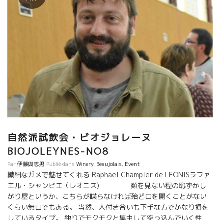
自然派試飲会・ビオジョレーヌ
BIOJOLEYNES-NO8
Par
伊藤與志男
Publié dans
Winery
,
Beaujolais
,
Event
繊細なガメで魅せてくれる Raphael Champier de LEONISラファ
エル・シャンピエ（レオニス) 類を見ない程の恥ずかし
がり屋というか、こちらが喋らなければ殆ど口を開くことがない
くらい無口でもある。 当然、人付き合いも下手な方でかなり損を
しているタイプ。 独りでモクモクと集中して突っ込んでいく性