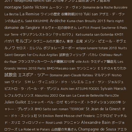
2018年アンジェ自然派ワイン見本市
2017
Yanaginuma Kenichi san
montagne Sainte Victoire
ムーラン・ナ・ヴォン
Domaine de la Roche Buissière
La Remise
Yuki san
La Bestia
ワインの歴史
収穫時期2018
アザミ・デ・ヴァ
Ardèche
ンの丸山さん
Saké KIKUHIME
Kuma chan
Brouilly 2013
Paris night
domaine de l'anglore
オルヴォー社の田中さん
Le P'tit Pinard
Sauterne
6 Pieds
sur Terre
イタリアンレストラン「サッカパウ」
Katsumata san Gotenba
KM31
モルゴン
メゾン・ピエール・オヴェ
パザパ
ラヴニールの大園さん
東京・広尾
ルノワ
ボジョレーヌーボー
セロス・ミレジム
eclipse lunaire totale 2018
Nuits
Saint Georges 1er Cru Aux Argillas
試飲会フィリップ・パカレ
Château-Neuf-
du-Pape
フランスサッカーワールド優勝2018年
ville Asti
ラミディア醸造元
Les
BMO Masako san
Grands Verres 2018 Paris
サンシニャン
ＥＳＰＯＡもりたか
試飲会
エスポア・ツアー
Domaine jean-Claude Rateau
マルマンド
Nishio
san
ワイン ＳＭ
レ・ヴィニュロン・ドゥ・リレエル
ニュイ・サン・ジョルジュ
Sylvain Hoesch
ビストロ・ラ・パール・デ・ザンジュ
Aichi ken ATSUMI FOODS
レフェルヴェソンス
Abouriou 2002
Ooe san
La Cave de Belleville Paris20e
Julien Guillot
エシャッペ・ベル・ロゼ
モンドゥーズ・トラディション2003年
シ
St Jean de la Ginest
ャトー・プレザンス
BMO Saito san
roman 'TERROIR'
オ
René Mosse
ー・ドゥ・スッシュ社
St Emilion
chef Frederic
ニクタロピ
マッチル
Alexandre Bain
ド・スリエ
フィロソフィー
Rosé Lundi
アシニャン
ボージョ
Champagne de Sousa
La Robe et le Palais
ロワーズ
山田屋の矢島さん
アエラ