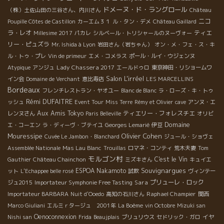
ドメーヌ・ド・ラングロール
（株）土佐山田の三谷さん、内川さん
Château
ニコ
Poupille Côtes de Castillon
カーエム３１
ル・タン・デメ
Château Gaillard
ラ・レオ
ティエ
Millesime 2017
パカレ
シルベール・トリシャールのヌーヴォー
リー・ピュズラ
Mr. Ishida à Lyon
岩田さん（岩ちゃん）
オン・メ・フェ・ス・キ
ル・トゥ・プレ
Vin de primeur
エメ・コメラス
ポール・ルイ・ウジェンヌ
Lady Chassera 2017
Atypique
アンジュ
エールドゥロ
東京神田・リショームワ
Salon L'irréel
イン会
Domaine de Verchant
恵比寿店
LES MARCELLINS
Bordeaux
フレンチレストラン・ヤオユー
Blanc de Blanc
ラ・ローズ・キ・トゥ
Rémi DUFAITRE
ッシュ
Event Tour
Miss Terre
Rémy et Olivier
cave
アンヌ・エ
Aux Amis Tokyo
ティエリー・フォレスチエ
レンヌさん
Paris Belleville
オリビ
Domaine
エ・コーエン
ラ・ディーヴ・ブテイユ
Georges Lemarié
伊豆
Mouressipe
Olivier Cohen
Cuvée Le Jambon・Blanchard
ジュール・ショヴェ
Assemblée Nationale
Mas Lau Blanc
Trouillas
ロマネ・コンティ
荒木夫妻
Tom
モルゴン村
C'est le Vin
Gauthier
Château Chainchon
ミズキさん
キュイエ
Souvignargues
ESPOA Nakamoto
ット
L'Echappee belle rosé
試飲
ヴィンテー
Sara
プリューレ・ロック
ジュ2015
Importateur Symphonie Free Tasting
Raphael Champier
Importateur BARBARA
Nuit d'Ooedo
高知の石川さん
関西
Marco Giuliani
エルミｒタージュ 2001年
La Boème
vin Octobre
Mizuki san
Oenoconnexion
イヤ
Nishi san
Frida
Beaujplais
ブリュリウス
セドリック・ガロ