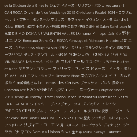
de la St-Jean de la Gineste
シェナ
ドメーヌ・リリアン・ボシェ
restaurant
Olivier de Nice
CAN ROCA
Venddange 2018 Christophe Pacalet
BOMトロワザム
Dard et
ール
オ・プティ・ボンヌール
マリウス・ラフィット
イヴォン・メトラ
Ribo
石川県小松市
小泉さん
伊藤與志男の哲学
伊藤の誕生日
Salon Saint Jean
輸
野村
DOMAINE VALENTIN VALLES
Domaine Philippe Delmée
出業者ＢＭＯ
ユニソン
ニ
Bordeaux Grand Cru
ESPOA Yorozuya et Richeaume Histoire
加賀
ース
JR Freshness Akayama san
グラン・クリュ・フランクシュタイン
酒販グル
ESPOA YOROZUYA TOURS
ープESPOA
ダンス・アンコール
LA REVUE DU
コルビエール
VIN FRANCE
レシャッペ・ベル 赤
エスポア・よろずや
Huitres
ダミアン・コクレー
フィリップ・ヴァイス
ドメーヌ・ド・ラ・ボル
et blanc
ド
イヴ・カムド
メリ・メロ
ロマン・シャプイ
Grenache Blanc
南仏プロヴァンス
Le Temps des Cerises
ボルド
田崎真也さん
ヴァンサン・ガレタ
長崎
Le
H2O VEGETAL
ボジョレー ・ヌーヴォー
Chameua Ivre
Coupe de Monde
2018
Kenny
40 Maltby Street London
Japon Hamamatsu
Mont Blanc
Bistro
LA REGARADE
ワインバー・ヴィノヴェリータス
ブレンダン・トレイシー
PARTIDA CREUS
プルミエクリュ・ラ・ペリエール
大江戸の夜景
モーヴェータ
ン
Senior Jazz Bande CAROLINE
フランスワインの歴史
シンガポールレストラン・
オリヴィエ・コーエン
アンドレ
月
ドメーヌ・ドーピヤック
ディナミタージュ
Laurent
タラゴナ
マコン
Nomura Unison Suwa
生カキ
Midori Sakaya