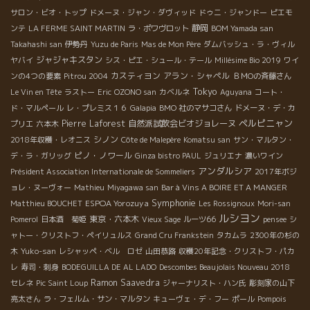
サロン・ビオ・トップ
ドメーヌ・ジャン・ダヴィッド
ドゥニ・ジャンドー
ピエモ
静岡
ンテ
LA FERME SAINT MARTIN
ラ・ポワヴロット
BOM Yamada san
Takahashi san
伊勢丹
Yuzu de Paris
Mas de Mon Père
ダムバッシュ・ラ・ヴィル
ジャジャキスタン
ヤバイ
シス・ピエ・シュール・テール
Millésime Bio 2019
ワイ
カスティヨン
アラン・シャペル
ンの4つの要素
Pitrou 2004
ＢＭОの斉藤さん
Tokyo
Le Vin en Tête
ラストー
Eric
OZONO san
カベルネ
Aguyana
コート・
ド・マルペール
レ・プレミス１６
Galapia
BMO 社のマサコさん
ドメーヌ・デ・カ
ペルピニャン
Pierre Laforest
自然派試飲会ビオジョレーヌ
プリエ
六本木
シノン
2018年収穫・レオニス
Côte de Malepère
Komatsu san
サン・マルタン・
ピノ・ノワール
デ・ラ・ガリッグ
Ginza bistro PAUL
ジュリエナ
濃いワイン
アンダルシア
Président Association Internationale de Sommeliers
2017年ボジ
ョレ・ヌーヴォー
Mathieu
Miyagawa san
Bar à Vins A BOIRE ET A MANGER
Symphonie
ESPOA Yorozuya
Matthieu BOUCHET
Les Rossignoux
Mori-san
ルシヨン
東京・六本木
Pomerol
日本酒 菊姫
Vieux Sage
ルーツ66
pensee
シ
ャトー・クリストフ・ペイリュルス
Grand Cru Frankstein
タカムラ
2300年の杉の
木
Yuko-san
レシャッペ・ベル ロゼ
山田恭路
収穫20年記念・クリストフ・パカ
レ
寿司・刺身
BODEGUILLA DE AL LADO
Descombes Beaujolais Nouveau 2018
Ramon Saavedra
セレネ
Pic Saint Loup
ジャーナリスト・ハン氏
彫刻家の山下
亮太さん
ラ・フェルム・サン・マルタン
キューヴェ・デ・フー
ポール
Pompois