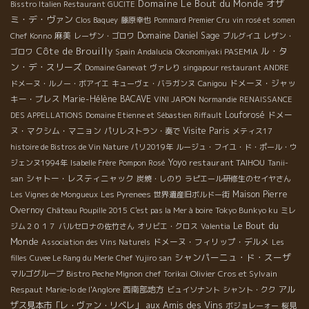
Domaine Le Bout du Monde
オザ
Bisstro Italien Restaurant GUCITE
ミ・デ・ヴァン
Clos Baquey
藤原幸也
Pommard Premier Cru
vin rosé et somen
麻美
Domaine Daniel Sage
Chef Konno
レーザン・ゴロワ
ブルグイユ
レザン・
Côte de Brouilly
ル・タ
ゴロワ
Spain Andalucia
Okonomiyaki PASEMIA
ン・デ・スリーズ
Domaine Ganevat
ヴァレり
singapour restaurant ANDRE
ドメーヌ・ジャッ
ドメーヌ・ルノー・ボアイエ
キューヴェ・バラガンヌ
Canigou
キー・プレス
Marie-Hélène BACAVE
VINI JAPON
Normandie
RENAISSANCE
Louforosé
ドメー
DES APPELLATIONS
Domaine Etienne et Sébastien Riffault
ヌ・マクシム・マニョン
Visite Paris
パリレストラン・奏で
メティス17
histoire de Bistros de Vin Nature
パリ2019年
ルージュ・フイユ・ド・ポール・ウ
Yoyo
restaurant TAIHOU
ジェンヌ1994年
Isabelle Frère
Pompon Rosé
Tanii-
シャトー・レスティニャック
san
炭焼・しのり
ラピエール研修生のセイヤさん
Maison Pierre
Les Vignes de Mongueux
Les Pyrenees
世界遺産旧ボルドー街
Overnoy
Château Poupille 2015
C'est pas la Mer à boire
Tokyo Bunkyo ku
ミレ
Le Bout du
ジム２０１７
バルセロナの佐竹さん
オリビエ・クロス
Valentia
Monde
ドメーヌ・フィリップ・デルメ
Association des Vins Naturels
Les
シャンパーニュ・ド・スーザ
filles
Cuvee Le Rang du Merle
Chef Yujiro san
Olivier Cros et Sylvain
マルゴグループ
Bistro Peche Mignon
chef Torikai
Respaut
西南部地方
アル
Marie-lo de l'Anglore
ビュイソナント
シャント・クク
aux Amis des Vins
ザス見本市「レ・ヴァン・リベレ」
ボジョレーォー
桜見