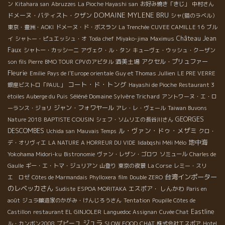
ン
Kitahara san
Abruzzes
La Pioche Hayashi san
お好み焼き「きじ」
中村さん
DOMAINE MYLENE BRU
ドメーヌ・バティスト・クザン
シャ(猫のラベル）
東京・豊洲・AOKI
ドメーヌ・ド・ボスラン
La Trenchée
CUVEE CAMILLE 16
ブル
Château Jean
イ
シャトー・ピュエッシュ・オ
Toda chef
Miyako-jima
Maximus
Faux
シャトー・カッシーニ
アヴェク・ル・タン
キューヴェ・ウッシュ・クーザン
酒美土場
アクセル・プリュファー
son fils Pierre
BMO TOUR
CPVのアビタル
Fleurie
Emilie
Pays de l'Europe orientale
Guy et Thomas Jullien
LE PRE VERRE
コート・ド・トング
銀座ビストロ「PAUL」
Hayashi de Pioche
Restaurant 3
Séléné Domaine Sylvère Trichard
étoiles Auberge du Puis
アントワーヌ・エ・ロ
ジャン・フォワヤール
ーランス・ジョリ
アレ・レ・ヴェール
Taiwan Buvons
BAPTISTE COUSIN
GEORGES
Nature 2018
シェフ・ソムリエの長谷川さん
ル・ヴァン・ドゥ・メザミ
DESCOMBES
Uchida san
Mauvais Temps
クロ・
地中海
デ・オリヴィエ
LA NATURE A HORREUR DU VIDE
Iidabqshi Méli Mélo
Yokohama Midori-ku
Bistronomie
ヴァン・レザン・ゴロワ
ソミュール
Charles de
Gaulle
ギー・エ・トマ・ジュリアン
山登り
東京の夜景
La Corse
レミー・スリ
台湾インポーター
エ ロゼ
Côtes de Marmandais
Phylloxera
film
Double ZERO
のレベッカさん
エスポア・ しんかわ
Sudiste
ESPOA MORITAKA
Paris en
août
ジュラ醸造家のかがみ・けんじろうさん
Tentation
Poupille Côtes de
Eastline
Castillon
restaurant EL GINJOLER
Languedoc Assignan
Cuvée Chat
ジュラ
プピーユ
CHAT
ル・カンボン2008
SLOW FOOD
株式会社エスポア
Hotel