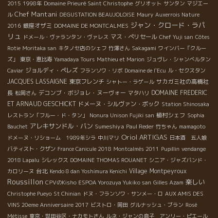
2015
1998年
Domaine Prieuré Saint Christophe
グリオット
サンタン
マジエー
Chef Mantani
ル
DEGUSTATION BEAUJOLOISE
Maury
Auxerrois Nature
ジャン・クロード・ラパ
銀座オザミ
2016
DOMAINE DE MONTCALMES
リュ
マス・ぺリセール
ドメール・ヴァランタン・ヴァレス
Chef Yuji san
Côtes
Rotie
Moritaka san
キタノセ店のシェフ
竹澤さん
Sakagami
ワインバー「クルー
ズ」
東京・恵比寿
Yamadaya Tours
Mathieu et Marion
ジュヴレ・シャンべルタン
ジョルディ・ペレズ
Caviar
フランソワ・リボ
Domaine de l'Ecu
ル・セクスタン
JACQUES LASSAIGNE
東京フレンチ
サカガミ社の高橋社
シャトー・ラゲール
長
デコンブ・ボジョレ・ヌーヴォー
DOMAINE FREDERIC
松岡さん
マタハリ
ET ARNAUD GESCHICKT
ドメーヌ・シルヴァン・ボック
Station Shinosaka
植村シェフ
レストラン「フルー・ド・タン」
Nonura Unison Fujiki san
Sophia
アレキサンドル・バン
Sumeshiya
Bauchet
Paul Reder
竹ちゃん
mamagoto
Oriol ARTIGAS
ドメーヌ・リショーム 1989年シラ
中川マリ
日本酒 五人娘
バティスト・クザン
France Canicule 2018
Montcalmès 2011
Pupillin
vendange
2018 Lapalu
シレックス
DOMAINE THOMAS ROUANET
シニア・ジャズバンド・
台北
Village Montpeyroux
カロリーヌ
Kendo 8 dan Yoshimura Kenichi
Roussillon
楽しい
CPVのKisho
ESPOA Yorozuya Yukiko san
Gilles Azam
Christophe Pueyo
St Chinian
ドヌ・フランソワ・サンメー・ロ
AUX AMIS DES
VINS 20eme Anniversaire 2017
ビストロ・岡田
グルナッシュ・ブラン
Rosé
Métisse
東京・世田谷区・ナカモトさん
ルネ・ジャンの息子 アンリー・ピエール