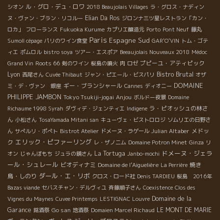
ル・グロ・デュ・ロワ
シオン
2018 Beaujolais Villages
ラ・グロス・ナディン
Elian Da Ros
ヌ・ヴァン・ブラン・リコルー
ジロンナ三ツ星レストラン「カン・
ロカ」
フローランス
Fukuoka Kurume
カプリエ醸造元
Porto
Pont Neuf
藤丸
Paris
Espagne Sud
Sumoll cépage
パリのワイン食堂
GAR'O'VIN
トム・ゴテ
ィエ
ポムロル
bistro soya
ツアー・エスポア
Beeaujolais Nouveaux 2018
Médoc
Roots 66
プピーユ・アティピック
Grand Vin
剣のワイン
桜島の噴火
肉
ロゼ
Bistro Brutal
Lyon
西尾さん
Cuvée Thibaut
ジャン・ピエール・ビスパリ
オザ
DOMAINE
ギー・ブランシャール
ミ・デ・ヴァン 銀座
Cannes
ディオニー
PHILIPPE JAMBON
Tokyo Tsukiji-jogai
Anjou
ボルドー夜景
Domaine
ラ・ピオッシュの林さ
Richaume 1998 Syrah
ダヴィデ・ジェンティエ
Indigene
ん
小松さん
TosaYamada Mitani san
キューヴェ・ビストロロジ
ソムリエの日野さ
Julian Altaber
メドッ
ん
サぺルリ・ポぺト
Bistrot Atelier
ドメーヌ・ラゲール
エリック・ピファーリング
ク
レ・ザノ二ム
Domaine Potron Minet
Ginza
リ
ドメーヌ・ジェラ
La Tortuga
オン
じゃんぼもち
ジュラの鏡さん
Janbo-mochi
ール・シュレール
ビオディナミ
Domaine de l’Aiguelière
焼き
La Perrière
ダール・エ・リボ
鳥・しのり
クロス・ロード社
Denis TARDIEU
桜島 2016年
Bazas viande
セバスチャン・デルヴィユ
斉藤順子さん
Coexistence
Clos des
Domaine de la
Vignes du Maynes
Cuvee Printemps
LESTIGNAC
Louvre
Garance
Go san
LE MONT DE MARIE
銘酒祭
地酒祭
Domaien Marcel Richaud