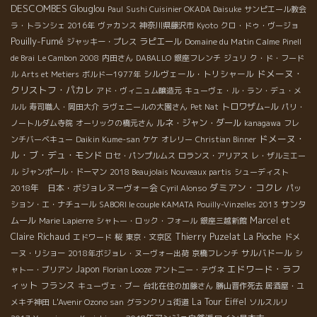
DESCOMBES
Glouglou
Paul
Sushi Cuisinier OKADA Daisuke
サンピエール教会
ラ・トランシェ 2016年
ヴァカンス
神奈川県藤沢市
Kyoto
クロ・ドゥ・ヴージョ
Pouilly-Fumé
ラピエール
Domaine du Matin Calme
ジャッキー・プレス
Pinell
de Brai
Le Cambon 2008
内田さん
DABALLO
銀座フレンチ
ジュリ
ク・ド・フード
ドメーヌ・
シルヴェール・トリシャール
ル
Arts et Metiers
ボルドー1977年
クリストフ・パカレ
アド・ヴィニュム醸造元
キューヴェ・ル・ラン・デュ・メ
トロワザム−ル
ルル
寿司職人・岡田大介
ラヴェニールの大園さん
Pet Nat
パリ・
ルネ・ジャン・ダール
ノートルダム寺院
オーリックの橋元さん
kanagawa
フレ
ドメーヌ・
ンチバーベキュー
Daikin Kume-san
ケケ
オレリー
Christian Binner
ル・ブ・デュ・モンド
ロセ・パンプルムス
ロランス・アリアス
レ・ザルミエー
ル
ジャンポール・ドーマン
2018 Beaujolais Nouveaux partis
シューディスト
ダミアン・コクレ
2018年 日本・ボジョレヌーヴォー会
Cyril Alonso
パッ
サンタ
ション・エ・ナチュール
SABORI le couple KAMATA
Pouilly-Vinzelles 2013
ムール
Marcel et
Marie Lapierre
シャトー・ロック・フォール
銀座三越新館
Claire Richaud
Thierry Puzelat
La Pioche
エドワード
桜
東京・文京区
ドメ
サルバドール
ーヌ・リショー
2018年ボジョレ・ヌーヴォー出荷
京橋フレンチ
シ
エドワード・ラフ
Japon
ャトー・ブリアン
Florian Looze
アントニー・テヴネ
ィット
フランス
キューヴェ・ブー
台北在住の加藤さん
勝山晋作死去
居酒屋・ユ
La Tour Eiffel
メキチ神田
L'Avenir Ozono san
グランクリュ街道
ソルスルリ