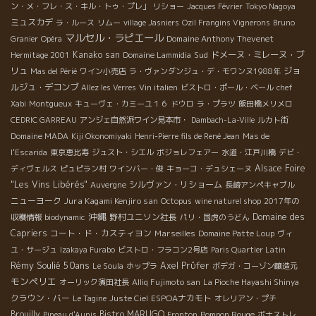
ン・メ・フレ・ス・キル・トゥ・プレ」
リショー
Jacques Février
Tokyo Nagoya
ミュスカデ
ラ・ルース
リムー
village Jasniers
Ozil Frangins Vignerons
Bruno
マルセル・ラピエール
Domaine Anthony Thevenet
Granier
Opéra
Kanako san
Sud
ドメーヌ・ミレーヌ・ブ
Hermitage 2001
Domaine Lammidia
リュ
ジョ
Mas del Périé
ワイン小売店
ラ・ヴァンダンジュ・デ・モワンヌ1988年
ルジュ・デコンブ
Allez les Verres
Vin italien
ビストロ・ポール・ベール
chef
Xabi
Montgueux
キューヴェ・カミーユ１６
ドウロ
ラ・プラツ
飯田橋メリメロ
CEDRIC GARREAU
アンジェ自然派ワイン見本市・
Dambach-La-Ville
ルカト街
Domaine MADA
Kiji Okonomiyaki
Henri-Pierre fils de René Jean
Mas de
l'Escarida
東京恵比寿
ジュスト・シエル
ボジョレフェアー
水道・江戸川橋
デビ・
Alsace Foire
ディヴェルス
ピュピラン村
ワインバー・俊
キョーコ・デュシェーヌ
"Les Vins Libérés"
シルヴァン・リショーム
Auvergne
長崎アンペキャブル
ニューヨーク
Jura Kagami Kenjiro san
Octopus
wine naturel shop
2017年の
沖縄
野村ユニソン社長
Domaine des
収穫情報
biodynamic
パリ・国虎のうどん
Capriers
コート・ド・カスティヨン
Marseilles
Domaine Patte Loup
ヴィ
ユ・サージュ
Izakaya Furabo
ビストロ・フラコン2号店
Paris Quartier Latin
Rémy Soulié 50ans
Axel Prϋfer
Le Soula
ホップラ
ボデガ・コーゾン醸造元
モンペリエ
オーリック濱田社長
Alliq Fujimoto san
La Pioche Hayashi Shinya
クラウン・バー
ESPOAナカモト
Le Tagine
Juste Ciel
オレリアン・プチ
Brouilly
Bistro MARUGO
Pompon Rouge
Pineau d'Aunis
Fronton
ボナストレ