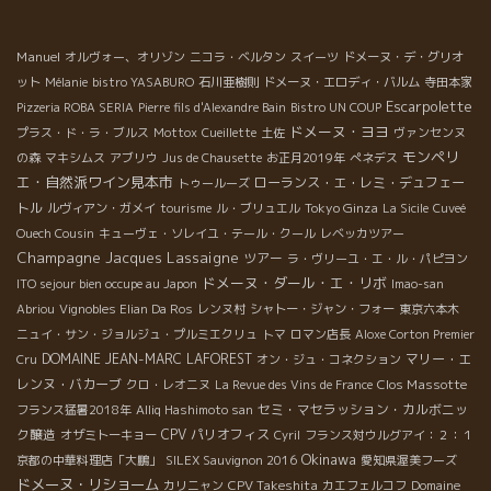
ソナント Beaujolais villages ボジョレ・ヴィラージュ ガメの良
さは、果実味、爽やか、グイグイ体に入っていくところ。 それで
Manuel
いて手頃な価格。 まさにガメの人気の利点を叶えてくれるワイ
オルヴォー、オリゾン
ニコラ・ベルタン
スイーツ
ドメーヌ・デ・グリオ
ン。 Brulius ブリュリウス、AC Brouillyブルイィ 60歳のガメ。
ット
Mélanie
bistro YASABURO
石川亜樹則
ドメーヌ・エロディ・バルム
寺田本家
南西向き斜面。セミMC(マセラッション・カルボニック) 薄い色合
Escarpolette
Pizzeria ROBA SERIA
Pierre fils d'Alexandre Bain
Bistro UN COUP
いで、優しい果実味がスーット真っ直ぐ伸びてくる。 マセラッシ
ドメーヌ・ヨヨ
プラス・ド・ラ・ブルス
Mottox
Cueillette
土佐
ヴァンセンヌ
ョン期間は２週間と長いけど、一切触らない。お茶の様に煎じた
モンペリ
の森
マキシムス
アブリウ
Jus de Chausette
お正月2019年
ぺネデス
繊細なタンニン、果実味のみを抽出 Mont Brulius モン・ブリュリ
エ・自然派ワイン見本市
ローランス・エ・レミ・デュフェー
トゥールーズ
ウス AC Cote de Brouillyコート・ド・ブルイィ 70～80歳の古
トル
Tokyo Ginza
ルヴィアン・ガメイ
tourisme
ル・ブリュエル
La Sicile
Cuveé
木、南西向斜面、セミMC(マセラッション・カルボニック)
Ouech Cousin
キューヴェ・ソレイユ・テール・クール
レベッカツアー
Diorite元火山岩が４億年かけて生成された青味がかった黒っぽい
Champagne Jacques Lassaigne
ツアー
ラ・ヴリーユ・エ・ル・パピヨン
硬い石。 アンフージョンのように優しく抽出された繊細な果実
ドメーヌ・ダール・エ・リボ
ITO sejour bien occupe au Japon
Imao-san
味、芯に透き通ったミネラル感真っ直ぐに細く伸びていく。 色も
Abriou
Vignobles Elian Da Ros
レンヌ村
シャトー・ジャン・フォー
東京六本木
薄めで女性的なイメージ。 無口なラファエルがモクモクと集中し
ニュイ・サン・ジョルジュ・プルミエクリュ
トマ
ロマン店長
Aloxe Corton Premier
て狙った液体がこれだった。 これなら言葉はいらない。 ボジョレ
DOMAINE JEAN-MARC LAFOREST
マリー・エ
Cru
オン・ジュ・コネクション
にも次々と新しい人材が育っている。 嬉しいかぎり。
レンヌ・バカーブ
Clos Massotte
クロ・レオニヌ
La Revue des Vins de France
セミ・マセラッション・カルボニッ
フランス猛暑2018年
Alliq Hashimoto san
ク醸造
CPV パリオフィス
オザミトーキョー
Cyril
フランス対ウルグアイ：２：１
Okinawa
京都の中華料理店「大鵬」
SILEX Sauvignon 2016
愛知県渥美フーズ
ドメーヌ・リショーム
CPV Takeshita
カリニャン
カエフェルコフ
Domaine