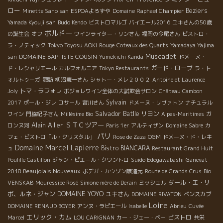
ロー
Beziers
Minette Sano san
ESPOAよろずや
Domaine Raphael Champier
Yamada Kyouji san
Budo Kendo
ビストロマルゴ
バイエール2016
ユキさんの50歳
ボルドー
の誕生会
オフ
ワインライター・リンさん
福岡の今尾さん
ビストロ・
ラ・ノティック
Tokyo Toyosu AOKI
Rouge
Coteaux des Quarts
Yamadaya Yajima
Muscadet
DOMAINE BAPTISTE COUSIN
san
Yumekichi Kanda
ドメーヌ・
ガード・ローブ
ド・レシャリエール
カルフォルニア
Tokyo Restaurants
ラ・ト
ォルトゥーガ
諏訪
柳沼憲一さん
シャトー・メレ２００２
Antoine et Laurence
トマ・ラフォレ
Joly
ボジョレワイン全体の大試飲会サロン
Château Cambon
Sylvain
2017
ポール・ジレ
コサール
宮川さん
ドメーヌ・リヴァトン
ナチュラル
Salvador Batlle
リヨン
ワイン
門脇紀子さん
Millésime Bio
Alpes-Maritimes
ガ
Alain Allier
ＳＴＣツアー
ロンヌ河
Paris 1er
アルティザン
Domaine Sabre
カ
パリ
フェ・ビストロ「ル・クリスタル」
Rose de Zaza
OGM
ドメーヌ・ド・レキ
Domaine Marcel Lapierre
Bistro BIANCARA
ュ
Restaurant Grand Huit
Poulille Castillon
ジャン・ピエール・クワントロ
Suido Edogawabashi
Ganevat
2018 Beaujolais Nouveaux
ボデガ・カウゾン醸造元
Route de Grands Crus
Bio
ダール・エ・リ
VENSKAB
Mouressipe Rosé
Simone mère de Derain
ミッシェル
DOMAINE YOYO
ボ、ルネ・ジャン
ユキさん
DOMAINE RIVATON
ベンスカブ
Loire
DOMAINE RENAUD BOYER
アンヌ・ラピエール
Isabelle
Abrieu
Cuvée
エリック・カム
ビストロ
Marcel
LOU CARIGNAN
カー・ジェー・ベー
共栄