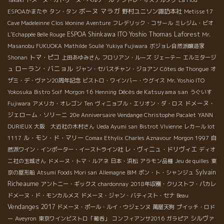
ボーヌ
マラガ
野村ユニソン諏訪本社
ESPOAかまたや
タン・タン
Metisse 17
Cave Madeleinne
Clos léonine
Aventure
フレデリック・コサール
ミレジム・ビオ
ESPOA Shinkawa
ITO Yoshio
Thomas Laforest
L'Echappée Belle Rouge
Mr.
Masanobu FUKUOKA
Mathilde Soulié
Yukiya Fujiwara
ボジョレ自然派醸造家
トマ・ピコ
Shonan
上田あゆみさん
フロリアン・ルーズ
ジェーテー
エルミタージ
ローラン・バニョル
ュ
ジャン・セバスチャン・ジョアン
Côtes de Thongue
オ
ザミ・デ・ヴァン20周年記念
ビストロ・ワインバー・ウグイス
Mr. Yoshio ITO
Décès de Katsuyama san
Yokosuka
Bistro Soif
Morgon 16
Henning
うぐいす
ドメーヌ・
Fujiwara
アメリカ・オレゴン
Ten
ヴィニョブル・エリオン・ダ・ロス
ジェローム・ソリーニ
20e Anniversaire Vendange Christophe Pacalet
YANN
DURIEUX
大阪 大近社の木村さん
Ueda Ayumi san
Bistrot VIvienne
レカール lot
ル・モン・ド・マリー
1117
Comax Ethylix
Charles Aznavour
Morgon 1997
自
レ・ヴィニュ・ドリヴィエ
然派ワイン・インポーター・イーストライン社
ディオ
ニ社の玉城さん
ドメーヌ・トマ・ルアネ
日本・浜松
アラモン品種
Jeu de quilles
東
Sylvain
京の屋形船
Atsumi Foods Mori san
Allemagne
BIM
ポン・ト・シャンジュ
Richeaume
アントニー・ギックス
chardonnay
2018年収穫・クリストフ・パカレ
ドメーヌ・ド・モンカルメス
ドメーヌ・ジャン・バティスト・セナ
Beau
Vendanges 2017
ドメーヌ・ポール・ルイ・ウジェンヌ
萬屋天狗
プイッチ・ロド
シルヴァ
ー
Aveyron
東京ワインビストロ「葡呑」
コンフィアンサ2016
ガラピア