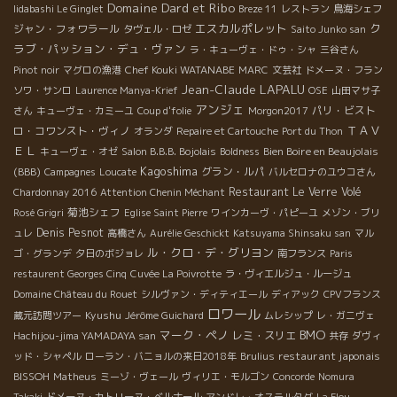
Domaine Dard et Ribo
Iidabashi Le Ginglet
Breze 11
レストラン
鳥海シェフ
エスカルポレット
ク
ジャン・フォワラール
タヴェル・ロゼ
Saito Junko san
ラブ・パッション・デュ・ヴァン
ラ・キューヴェ・ドゥ・シャ
三谷さん
Chef Kouki WATANABE
Pinot noir
マグロの漁港
MARC
文芸社
ドメーヌ・フラン
Jean-Claude LAPALU
ソワ・サンロ
Laurence Manya-Krief
OSE
山田マサ子
アンジェ
パリ・ビスト
さん
キューヴェ・カミーユ
Coup d'folie
Morgon2017
ＴＡＶ
ロ・コワンスト・ヴィノ
オランダ
Repaire et Cartouche
Port du Thon
ＥＬ
Bien Boire en Beaujolais
キューヴェ・オゼ
Salon B.B.B. Bojolais
Boldness
Kagoshima
(BBB)
グラン・ルパ
Campagnes
Loucate
バルセロナのユウコさん
Restaurant Le Verre Volé
Chardonnay 2016
Attention Chenin Méchant
菊池シェフ
Rosé Grigri
Eglise Saint Pierre
ワインカーヴ・パピーユ
メゾン・ブリ
Denis Pesnot
ュレ
高橋さん
Aurélie Geschickt
Katsuyama Shinsaku san
マル
ル・クロ・デ・グリヨン
ゴ・グランデ
夕日のボジョレ
南フランス
Paris
restaurent Georges Cinq
Cuvée La Poivrotte
ラ・ヴィエルジュ・ルージュ
Domaine Château du Rouet
シルヴァン・ディティエール
ディアック
CPVフランス
ロワール
Kyushu
蔵元訪問ツアー
Jérôme Guichard
ムレシップ
レ・ガニヴェ
BMO
マーク・ペノ
レミ・スリエ
Hachijou-jima YAMADAYA san
共存
ダヴィ
restaurant japonais
ッド・シャペル
ローラン・バニョルの来日2018年
Brulius
BISSOH
Matheus
ミーゾ・ヴェール
ヴィリエ・モルゴン
Concorde
Nomura
Takaki
ドメーヌ・カトリーヌ・ベルナール
アンドレ・オステルタグ
La Flou