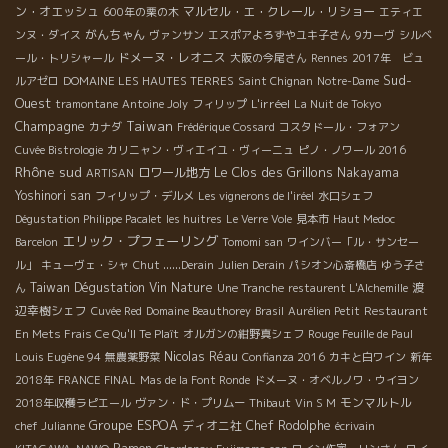
ン・オエッシュ
マルセル・エ・クレール・リショー
600年の栗の木
エティエ
がんちゃん
ンヌ・ダイス
ヴァンサン
エスポアよろずやユキ子さん
9カーヴ
シルベ
ドメーヌ・レオニス
ール・トリシャール
大阪の今尾さん
Rennes
2017年 ビュ
Sud-
ルアゼロ
DOMAINE LES HAUTES TERRES
Saint Chignan
Notre-Dame
Ouest
L'irréel
tramontane
Antoine Joly
フィリップ
La Nuit de Tokyo
Champagne
Taiwan
カナダ
Frédérique Cossard
コスタドール・フォアン
Cuvée Bistrologie
カリニャン・ヴィエイユ・ヴィーニュ
ピノ・ノワール 2016
Rhône sud
Le Clos des Grillons
ロワール地方
Nakayama
ARTISAN
Yoshinori san
フィリップ・デルメ
Les vignerons de l'iréel
水口シェフ
Dégustation Philippe Pacalet
les huitres
Le Verre Vole
見本市
Haut Medoc
エリック・プフェーリング
Barcelon
Tomomi san
ワインバー「ル・サンセー
ル」
キューヴェ・シャ
Chut ......Derain
Julien Derain
パシオン心斎橋店
ゆう子さ
Taiwan Dégustation Vin Nature
渡
ん
Une Tranche
restaurent L'Alchemille
辺幸樹シェフ
Cuvée Red
Domaine Beauthorey
Brasil
Aurélien Petit
Restaurant
En Mets Frais Ce Qu'Il Te Plaît
オルガンの紺野真シェフ
Rouge Feuille de Paul
Nicolas Réau
Louis Eugène 94
無農薬野菜
Confianza 2016
カキと白ワイン
新年
2018年
FRANCE FINAL
Mas de la Font Ronde
ドメーヌ・オベルノワ・ウイヨン
モンマルトル
2018年収穫ラピエール
ヴァン・ド・プリムー
Thibaut
Vin S M
Groupe ESPOA
ディオニ社
Chef Rodolphe
chef Julianne
écrivain