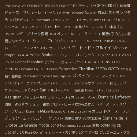
THOMAS PICOT
Philippe Aliet
DOMAINE DES SABLONNETTES
モーリ
桜満開
ドメーヌ・プリューレ・ロック
Savoie
日本レストランびそ
Le Petit Domaine
う
自然派ビストロ・Matsuki
フランソワ・エコ
セナさん
Rosé PETAR
ジャン・ミ
Le Clos des Jarres
ッシェル・ステファン
葡萄ジュース
マルゴの中島さん
レピュブリック広場
葡呑(ぶのん)
Douro
KGB
ペリエール・レ・ヴィエイユ
小松
シリル・アロンゾ
屋さんのビストロ
RECUE DES SENS
Mont Brulius
シャルル
コート・ド・ブルイイ
Nîmes
ド・ゴール
Eau Forte 2017
サラ
モンタダ
le
Herve Souhaut
couple SAKATA
アンリー・フレデリック・ロック
SAKE
Clos du
Massimo
Rouge Gorges
ボジョレ・ヴィラージュ
CHATEAU CHRISTOPHE
Sebastien Chatillon
ESPOA GOTO
PEYRUS
Domaine La Tour Boisée
2019年
スペイン
新年昼食会
Restaurant Soya
Cave Papilles
モト・ヌーヴォー
Vin
Paul Louis Eugene
RITA
プイイ・ヴァンゼル2013
ルヴァ
ジャン・ドミニック・
Le Clown Bar
カッシーニ
マルゴー2016年
仙巌園
Domaine Haut Brugas
Domaine Laforest
Assignan
ジャニエール村
ビストロ・ユイガ
Saperli Popet
酒屋・よろずや
シェフ・紺野
クロス・ロード社の有馬さん
ドメーヌ・デ・メゾ
ドメーヌ・フレ
ン・ブリュレ
Domaine Mikael Bouges
Château Lagairre
カリム
デリック・エ・アルノー・ゲシクト
Domaine de la
東京自然ワイン大試飲会
lunotte
La Grande Motte
2018 Nouveaux au Japon
霧島
DOMAINE DE
L'ECHALIER
Rosé Obi Wine
シャトー・カンボン2017
アぺロ
ブルゴーニュ・ブラ