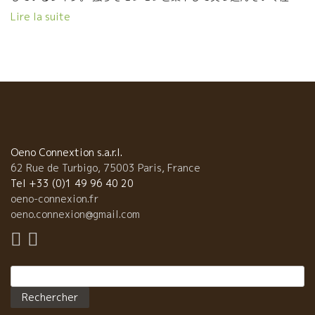
格。 その無口さを、ワインで表明してカバーしている感じ。 我々
Lire la suite
が訪問しても、余り喋らないので、奥さんのクリステルが気を使
って説明しだすのが常だ。 私にとっては、無口は苦にならないの
で全く問題ない。 静かに試飲に集中できてかえってよい。質問し
たいことは聴けば、返事がちゃんとかえってくるので問題ない。
ドメーヌを立ち上げる前は、ジャンクロード・ラパリュ
のところで修業した。 ラファエルは３代続く葡萄栽培家の家に生
まれた。 しかし、家を出て独自でやりたかったラファエルは2009
年に0.64Ｈの畑で始めた。 2009年に正式に醸造元を設立して現
在、７．５ヘクタールの畑を所有している。 ラファエルの持って
Oeno Connextion s.a.r.l.
いる葡萄木は殆どが古木。６０～１００歳級の葡萄が多い。
62 Rue de Turbigo, 75003 Paris, France
ワインのスタイルは無口で控えめなラファエルに似てい
Tel +33 (0)1 49 96 40 20
る。 色も薄めで繊細なタッチの細くキレイな果実味が真っ直ぐに
oeno-connexion.fr
スーット伸びていくスタイル。 出しゃばるところが全くない。 こ
oeno.connexion@gmail.com
の感じは、すべてのワインに共通している。 醸造はすべてのＣＵ
ＶＥ（ワイン）に共通している。違いはそれぞれの区画のテロワ
ール。 除梗なしのセミ・マセラッション・カルボニック醸造、葡
Rechercher :
萄を発酵槽に入れたら一切触らない。 ピジャージはしない。勿
論、自生酵母のみ。SO2は必要なければ入れない。入れる時でも
最少。 Lurons リュロン、Buissonnante ビュイ