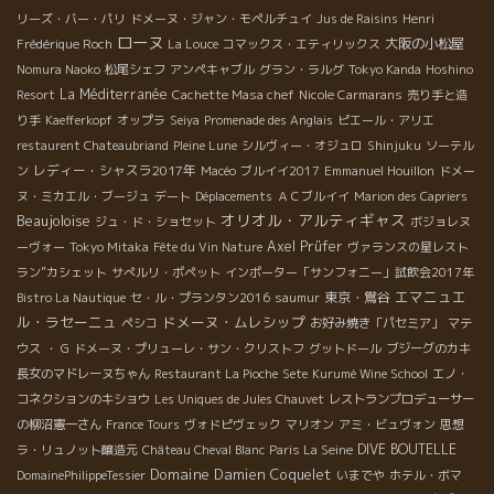
リーズ・バー・パリ
ドメーヌ・ジャン・モペルチュイ
Jus de Raisins
Henri
ローヌ
大阪の小松屋
Frédérique Roch
La Louce
コマックス・エティリックス
Nomura Naoko
松尾シェフ
アンペキャブル
グラン・ラルグ
Tokyo Kanda
Hoshino
La Méditerranée
Resort
Cachette Masa chef
Nicole Carmarans
売り手と造
り手
Kaefferkopf
オップラ
Seiya
Promenade des Anglais
ピエール・アリエ
restaurent Chateaubriand
Pleine Lune
シルヴィー・オジュロ
Shinjuku
ソーテル
レディー・シャスラ2017年
ン
Macéo
ブルイイ2017
Emmanuel Houillon
ドメー
ヌ・ミカエル・ブージュ
デート
Déplacements
ＡＣブルイイ
Marion des Capriers
オリオル・アルティギャス
Beaujoloise
ジュ・ド・ショセット
ボジョレヌ
Axel Prüfer
ーヴォー
Tokyo Mitaka
Fête du Vin Nature
ヴァランスの星レスト
ラン”カシェット
サぺルリ・ポペット
インポーター「サンフォニー」試飲会2017年
エマニュエ
東京・鴬谷
Bistro La Nautique
セ・ル・プランタン2016
saumur
ル・ラセーニュ
ドメーヌ・ムレシップ
ペシコ
お好み焼き「パセミア」
マテ
ウス
・ G
ドメーヌ・プリューレ・サン・クリストフ
グットドール
ブジーグのカキ
長女のマドレーヌちゃん
Restaurant La Pioche
Sete
Kurumé Wine School
エノ・
コネクションのキショウ
Les Uniques de Jules Chauvet
レストランプロデューサー
の柳沼憲一さん
France Tours
ヴォドピヴェック
マリオン
アミ・ビュヴォン
思想
DIVE BOUTELLE
ラ・リュノット醸造元
Château Cheval Blanc
Paris La Seine
Domaine Damien Coquelet
DomainePhilippeTessier
いまでや
ホテル・ボマ