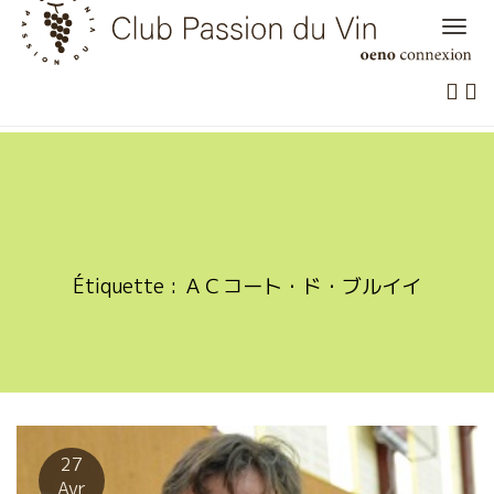
Skip
to
content
Étiquette :
ＡＣコート・ド・ブルイイ
27
Avr