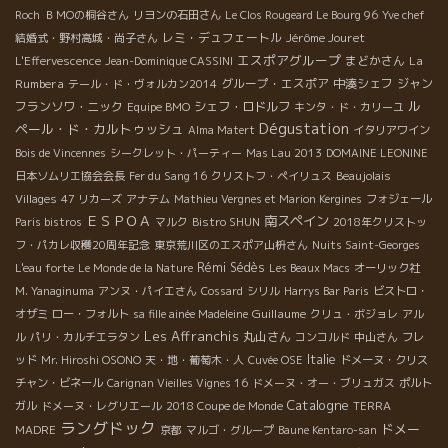
Roch
ＢＭОの桐谷さん
リヨンの石田さん
Le Clos Rougeard Le Bourg 96
Yve chef
レミ・デュフェートル
Jérôme Jouret
結婚式・野村高城・尚子さん
エスポアグループ
まどかさん
La
L'Effervescence
Jean-Dominique CASSINI
Rumbera
グループ・エスポア
中湊シェフ
ジャン
テール・ド・ヴォルカン2014
ル
フランソワ・ニック
シェフ・ロドルフ
Equipe BMO
キンタ・ド・カリーユ
Dégustation
ペール・ド・カルトゥッシュ
Alma Matert
イタリアワイン
Bois de Vincennes
シークレット・パーティー
Mas Lau 2013
DOMAINE LEONINE
日本ソムリエ協会会長
Fer du Sang 16
クリストフ・ペイリュス
Beaujolais
Villages
47 リカーズ
アナテム
Mathieu Vergnes et Marion Kergines
フォジェール
ＥＳＰＯＡ
南スペイン
Paris bistros
マルク
Bistro SHUN
2018年クリストッ
フ・パカレ収穫20周年記念
東京荒川区のエスポア山枡さん
Nuits Saint-Georges
Rémi Sédès
L'eau forte
Le Monde de la Nature
Les Beaux Macs
オーリック社
M. Yanaginuma
アンヌ・パイエさん
Cossard
シリル
Harrys Bar Paris
ビストロ・
Guillaume
オザミ
ロー・フォルト
sa fille ainée Madeleine
クリュ・ボジョレ
アル
Les Affranchis
丸山さん
ル
パリ・カルチエラタン
コンコルド
中山さん
フレ
Italie
ッド
Mr. Hiroshi OSONO
天・地・葡萄木・人
Cuvée OSE
ドメーヌ・クリス
チャン・ビネール
Carignan Vieilles Vignes 16
ドメーヌ・オー・ブリュガス
ポルト
Catalogne
ガル
ドメーヌ・レグリエール
2018 Coupe de Monde
TERRA
ラングドック
ドメー
MADRE
京都
マルゴ・グループ
Baune Kentaro-san