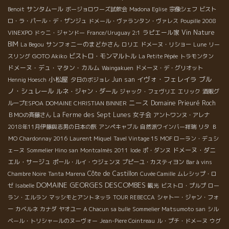
サンタムール
Benoit
ボージョロワーズ試飲会
Madona Eglise
宗像シェフ
ビスト
ロ・ラ・パール・デ・ザンジュ
ドメール・ヴァランタン・ヴァレス
Poupille 2008
ラピエール家
Vin Nature
VINEXPO
ドゥニ・ジャンドー
France/Uruguay 2:1
BIM
サンフォニーのまどかさん
La Begou
ロリエ
ドメーヌ・リショー
Lune
リー
GOTO Akiko
ビストロ・モンマルトル
スリング
La Petite Pépée
トラモンタン
ドメーヌ・デュ・マタン・カルム
Waingakuen
ドメーヌ・デ・グリオット
小松屋
イヴォ・フェレイラ
ブル
Jun san
Hennig Hoesch
夕日のボジョレ
ノ・シュレール
ルネ・ジャン・ダール
ジャック・フェヴリエ
エリック
酒販グ
ニース
Domaine Prieuré Roch
ループESPOA
DOMAINE CHRISTIAN BINNER
La Ferme des Sept Lunes
女子会
ＢＭОの斉藤さん
アントワンヌ・アレナ
2018年11月伊藤與志男の日本の旅
アンペキャブル
自然派ワインバー祥瑞
リタ
Ｂ
ＭО
Chardonnay 2016
Laurent Miquel
Tavel Vintage 15
MOF ローラン・デュシ
ドメーヌ・ダニ
ェーヌ
Sommelier Hino san
Montcalmès 2011
Iode
ポ・ダンヌ
エル・サージュ
ポール・ルイ・ウジェンヌ
プピーユ・カスティヨン
Bar à vins
Côte de Castillon
Chambre Noire
Tanta Marena
Cuvée Camille
ムレシップ・ロ
DOMAINE GEORGES DESCOMBES
ゼ
Isabelle
観光
ビストロ・プルプ
ロー
ラン・エルラン
マッシモとアントネッラ
TOUR REBECCA
シャトー・ジャン・フォ
ー
カベルネ
カナダ
ヤオユー
A Chacun sa bulle
Sommelier Matsumoto san
シル
ベール・トリシャールのヌーヴォー
Jean-Piere Cointreau
ル・プチ・ドメーヌ
ウグ