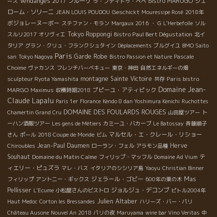
Vendanges 2017
フルーリ
Bistro MARUGO
ジェ
ース
ラ・プティトゥ・ペペ
ローム・ソリーニ
Geschickt
JEAN LOUIS POUDOU
Mouressipe Rosé
2018年
ボジョレーヌーボー
ステファン・モラン
Margaux 2016
・ G
L'Herbefolle
ソル
Tokyo Roppongi
Bistro Paul Bert Dégustation
スルリ2017
オリヴィエ
北イ
タリア
グラン・クリュ・フランクシュタイン
Déplacements
ブルグイユ
BMO Saito
Paris
Garde Robe
san
Tokyo Nagoya
Bistro Passion et Nature
Pascale
Choime
ヴァカンス
フレンチバーベキュー
東京・神田
自然エネルギーの畑
montagne Sainte Victoire
Paris bistro
sculpteur Ryota Yamashita
共存
Domaine Jean-
MARGO
プピーユ・アティピック
Maximus
収穫時期2018
Claude Lapalu
Paris 1er
Florance
Kendo 8 dan Yoshimura Kenichi
Ruchottes
DOMAINE DES FOULARDS ROUGES
Chamertin Grand Cru
山田屋ツアー
ト
ーハン酒販ツアー
Les gens de Métiers
カミーユ・バカーブ
Le Batossay
斉藤順子
マルセル・エ・クレール・リショー
さん
ポール
2018 Coupe de Monde
ビム
Jean-Paul Daumen
Herve
Chiroubles
ローラン・フェル
アラモン品種
Souhaut
Domaine du Matin Calme
テ
フィリップ・マッフル
Domaine Ad Vium
ィエリー・ピュズラ
マレ・バス
イタリアのシシリア島
Yaoyu
Christian Binner
ジェラール・ゴビー
Mas
フィリップ
アントニー・ギックス
600年の栗の木
Pellisser
ジョルジュ・デコンブ
L'Ecume
小松屋さんのビストロ
ピトル2004年
Julien Altaber
Haut Medoc
Corton les Bressandes
ハリーズ・バー・パリ
Château Ausone
Nouvel An 2018
パリの夜
Maruyama
wine bar Vino Veritas
中