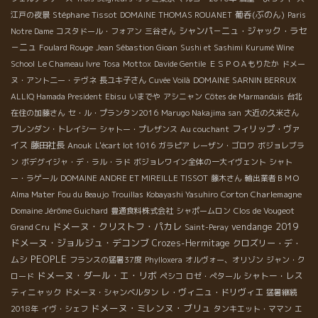
Stéphane Tissot
葡呑(ぶのん)
江戸の夜景
DOMAINE THOMAS ROUANET
Paris
シャンパ－ニュ・ジャック・ラセ
Notre Dame
コスタドール・フォアン
三谷さん
－ニュ
Foulard Rouge
Jean Sébastion Gioan
Sushi et Sashimi
Kurumé Wine
School
Le Chameau Ivre
Tosa
Mottox
Davide Gentile
ＥＳＰＯＡもりたか
ドメー
ヌ・アント二ー・テヴネ
長ユキ子さん
Cuvée Voilà
DOMAINE SARNIN BERRUX
ALLIQ Hamada President
Ebisu
いまでや
アシニャン
Côtes de Marmandais
台北
在住の加藤さん
セ・ル・プランタン2016
Marugo Nakajima san
大近の久米さん
フィリップ・ヴァ
ブレンダン・トレイシー
シャトー・プレザンス
Au couchant
イス
藤田社長
Anouk
L'écart lot 1016
ガラピア
レーザン・ゴロワ
ボジョレブラ
ン
ボデグイジャ・デ・ラル・ラド
ボジョレワイン全体の一大イヴェント
シャト
ー・ラゲール
DOMAINE ANDRE ET MIREILLE TISSOT
藤木さん
輸出業者ＢＭＯ
Corton Charlemagne
Alma Mater
Fou du Beaujo
Trouillas
Kobayashi Yasuhiro
Domaine Jérôme Guichard
豊通食料株式会社
シャポームロン
Clos de Vougeot
ドメーヌ・クリストフ・パカレ
vendange 2019
Grand Cru
Saint-Peray
ドメーヌ・ジョルジュ・デコンブ
Crozes-Hermitage
クロズリー・デ・
PEOPLE
ムシ
フランスの猛暑37度
Phylloxera
オルヴォー、オリゾン
ジャン・ク
ドメーヌ・ダール・エ・リボ
シャトー・レス
ロード
ペシコ
ロゼ・ぺタール
ティニャック
レ・ヴィニュ・ドリヴィエ
ドメーヌ・シャンベルタン
猛暑継続
ドメーヌ・ミレンヌ・ブリュ
2018年
イヴ・シェフ
タンキエット・ママン
エ