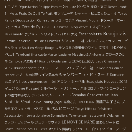
パリのお好み焼き OKOMUSU
ビス
Groupe ESPOA
トロノミ
Dégustation Philippe Pacalet
東京・文京
Restaurant
Tokyo
En Mets Frais Ce Qu'Il Te Plaît
モンギュー村
シャトー・ピュエッシュ・オ
Kanda Dégustation Richeaume
レミ・セデス
Vincent Moulin
ドメーヌ・オー・
Côte de Py
エスポアツアー
ブリュガス
TRIPLE A
Château Roquefort
Beaujolais
Escarpolette
Nakaminato
ボジョレ・クリストフ・パカレ
大分
Famille Lapierre
Eric
Paris Chatelet
サンフォニー社
フレンチレストラン・ラ・ピ
THOMAS
ヨッシュ
le Soutien-Gorge Rouge
レランス島の修道僧のワイン
文芸社
PICOT
Taketomi jima
cuvée Marcel Lapierre
Massimo & Antonella
ブジーグのカ
Lady Chassera
キ
Callipyge
八丈島
47 Ricards Okada san
リヨンの石田さん
2017
ディオニ社
Bruissonnante
シリル
ロニス・エトワレ
La Revue du Vin de
シャンパーニュ・ド・スーザ
Domaine
France
アノニム自然派ワイン見本市
SEXTANT
アラン・シャペル
Beaujolais Nouveau 2018
Les vignerons de l'iréel
マコン
Cuvée Plussard
シルベール・トリシャール
バルセロナ・ワインエージェン
Domaine Charlotte et Jean
トの佐竹裕子さん
ラ・シャンブル・ノワール
Baptiste Sénat
Tokyo Tsukiji-jogai
後藤アキ子さん
高橋さん
BMO TOUR
プ
ペルピニャン
ルミエクリュ・ラ・ペリエール
Tokyo Mitaka
Président
Association Internationale de Sommeliers
Takema-san
restaurent L'Alchemille
LE MONT DE MARIE
ヴァン・ピックール
ジュラ・サヴォワ
星野リゾート社
Saint-Etienne-des-Oullières
オリゾン事務局
リショーム 白ワイン
ドメーヌ・ジ