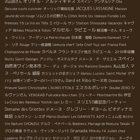
オリオル・アルティギャス
の山田さん
スペイン・アンダルシア
Ota
JACQUES LASSAIGNE
Daisuke sushi cuisinier
オーリック濱田社長
Maison
Jaune de vin rouge
ソムリエの日野さん
Côtes Rotie
Izu
Izakaya Furabo
Les
Prémices 16
Le Vin en Tête
エイロール
サン
Station Shinosaka
Vacances
キャヴ
マルセル・ラピエ－ル
ィア
Bâteau Mouche à Tokyo
柳沼憲一さん
キューヴ
ェ・ウッシュ・クーザン
La Pierre chaude
日本酒 菊姫
Domaine Ganevat
ワイ
ン・リタ
Rouge
マリー修道僧
Uemura cherf
Sete
Chef Yuji san
France Foot
カベルネ フラン
ラピエール・2018年収穫
Championne de Monde
タラゴナ地方
スペイン
Nuits Saint-Georges
アンドレ・オステルタグ
ドメーヌ・デ・ザミエル
自然派ワイン見本市
丸山宏人
Vin Raisins Gaulois
マ
フー・デュ・ボージョ
銀座
ス・ぺリセール
カシェットのまさシェフ
Abriou
Lurons
Saint Michel
マタ
Dard et Ribo
セーヌ河
ハリ
台湾インポーターのバーバラさん
Domaine
エスカルポレット
シ
Prieuré Saint Christophe
L'AUNIS ETOILE
Double ZERO
ルヴァンさん
VENSKAB
Fukuoka Kou-chan
ジェーテー
Montmartre Bis
伊豆
レミー・スリエ50歳記念パーティー
La Croix des Rameaux
Yoshiki san
ドメーヌ・グレゴリー・ギヨーム
ビオディナミ
Domaine des Griottes
栽培
シルヴァン・レスポ
Marco Giuliani
Les GANIVETS
ADヴィニュム社
Bistro
Vin Nature SHONZUI
マルク・ぺナベール
Boldness
Mariage de Nomura Takaki
マ
Granada
グロの漁港
タヴェル・ヴァンタージュ15
Fête du 14 Juillet chez
Lapierre
ホップラ
パッション
セドリック・ガロ
ピノ
2018年ボジョレ・ヌーヴォ