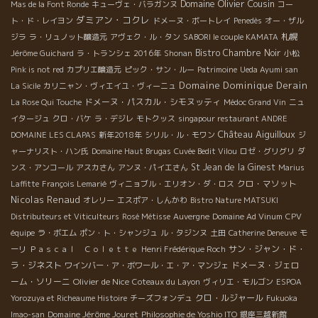
Domaine Olivier Cousin
Mas de la Font Ronde
キューヴェ・バラガンヌ
コー
ダミアン・コクレ
ト・ド・レイヨン
ドメーヌ・ボートレイ
Penedès
オー・ザル
札幌
ジラ
ラ・リュノット醸造元
アヴェク・ル・タン
SABORI le couple KAMATA
Bistro Chambre Noir
Jérôme Guichard
ラ・トランシェ 2016年
Shonan
小松
Pink is not red
カプリエ醸造元
ピック・サン・ルー
Patrimoine
Ueda Ayumi san
Domaine Dominique Derain
La Sicile
カリニャン・ヴィエイユ・ヴィーニュ
ドメーヌ・パスカル・シモヌッティ
La Rose Qui Touche
Médoc Grand Vin
ニュ
イタージュ
クロ・バケ
ラ・デジレ
モトクッス
singapour restaurant ANDRE
Château Aiguilloux
DOMAINE LES CLAPAS
新年2018年
シリル・ル・モワン
ジ
ャーナリスト・ハン氏
Domaine Haut Brugas
Cuvée Bedit Vilou
ロゼ・グリグリ
ダ
St Jean de la Ginest
ンス・アンコール
アスカさん
アンヌ・パイエさん
Marius
クロ・マソット
Laffitte
François Lemarié
ヴィニョブル・エリオン・ダ・ロス
Nicolas Renaud
オレリー
エスポア・しんかわ
Bistro Nature MATSUKI
Distributeurs et Viticulteurs
Rosé Métisse
Auvergne
Domaine Ad Vinum
CPV
équipe
ラ・ボエム
ポン・ト・シャンジュ
ル・タジンヌ
土田
Catherine Deneuve
モ
サン・ジャン・ド・
ーリ
Ｐａｓｃａｌ Ｃｏｌｅｔｔｅ
Henri Frédérique Roch
ラ・ジネスト
ドメーヌ・ジェロ
ワインバー・ア・ボワール・エ・ア・マンジェ
ーム・ソリーニ
Olivier de Nice
Coteaux du Layon
ヴィリエ・モルゴン
ESPOA
クロ・ルジャール
Yorozuya et Richeaume Histoire
チーズフォンデュ
Fukuoka
Domaine Jérôme Jouret
Imao-san
Philosophie de Yoshio ITO
銀座三越新館