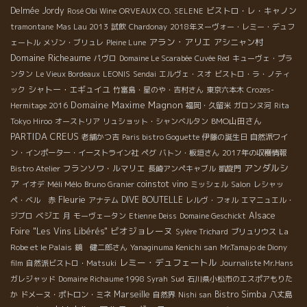
Delmée
Jordy
ビストロ・レ・キャノン
Rosé Obi Wine
ORVEAUX CO.
SELENE
tramontane
Mas Lau 2013
試飲
Chardonay
2018年ヌーヴォー・レミー・デュフ
アラン・アリエ
アシニャン村
ェートル
メゾン・ブリュレ
Pleine Lune
Domaine Richeaume
パヴロ
Domaine Le Scarabée
Cuvée Red
キューヴェ・プラ
ンタン
Le Vieux Bordeaux
LEONIS
Sendai
エルヴェ・スオ
ビストロ・ラ・ノティ
シャトー・エギュイユ
ック
竹富島・星のや・吉村さん
東京六本木
Crozes-
Domaine Maxime Magnon
Hermitage 2016
福岡・久留米
ガロンヌ河
Rita
BMO山田さん
Tokyo Hiroo
オーストリア
リュショット・シャンベルタン
PARTIDA CREUS
老舗かつ吉
Paris bistro Goguette
伊藤の誕生日
自然派ワイ
ン・インポーター・イーストライン社
ペグ
バトン・板垣さん
2017年の収穫情報
アンダルシ
フランソワ・ルマリエ
Bistro Atelier
長崎アンペキャブル
凱旋門
ア
Méli Mélo
coinstot vino
イオデ
Bruno Granier
ミッシェル
Salon
レシャッ
Fleurie
DIVE BOUTELLE
ペ・ベル 赤
アナテム
レルヴ・フォル
エマニュエル・
ベジエ
Alsace
ジブロ
月
モーヴェータン
Etienne Deiss
Domaine Geschickt
ビオジョレーヌ
Foire "Les Vins Libérés"
La
Sylère Trichard
ブリュリウス
Robe et le Palais
鏡 健二郎さん
Yanaginuma Kenichi san
Mr.Tamajo de Diony
レミー・デュフェートル
film
自然派ビストロ・Matsuki
Journaliste Mr.Hans
Sud
ガレジャッド
Domaine Richaume 1998 Syrah
石川県小松市のエスポアもりた
Marseille
Bistro Simba
か
ドメーヌ・ポトロン・ミネ
自然界
Nishi san
八丈島