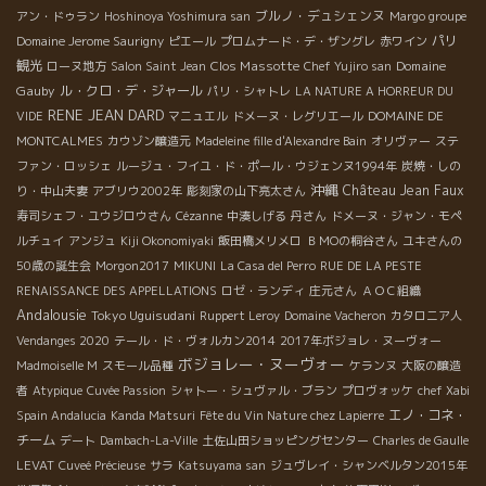
ブルノ・デュシェンヌ
アン・ドゥラン
Hoshinoya Yoshimura san
Margo groupe
ラインブースでした。 そこで、彼女が指をさしたワインはなん
パリ
Domaine Jerome Saurigny
ピエール
プロムナード・デ・ザングレ
赤ワイン
と！モーペルチュイのロゼ発泡ワインでした。 自然な甘みがスル
観光
Clos Massotte
Domaine
ローヌ地方
Salon Saint Jean
Chef Yujiro san
ッと喉を通過して心地よい後味。 酸味と果実味のバランスが抜群
Gauby
ル・クロ・デ・ジャール
パリ・シャトレ
LA NATURE A HORREUR DU
でとにかく美味しい！本当に美味しいネ！改めて声をあげ合いま
RENE JEAN DARD
VIDE
マニュエル
ドメーヌ・レグリエール
DOMAINE DE
した。 フランスへ行って、食事の最初に飲む発泡だけが美味しい
わけじゃない、最後に飲まれる発泡こそがとてつもなく美味しい
MONTCALMES
カウゾン醸造元
Madeleine fille d'Alexandre Bain
オリヴァー
ステ
ってことに気づく。 このロゼ発泡ワインは、とびきりの食事をし
ファン・ロッシェ
ルージュ・フイユ・ド・ポール・ウジェンヌ1994年
炭焼・しの
た最後にもってきたい、そんなワインです。 少し疲れた胃に流し
沖縄
Château Jean Faux
り・中山夫妻
アブリウ2002年
彫刻家の山下亮太さん
込んでも心地よいこと間違いなし。 早速イーストラインブースを
寿司シェフ・ユウジロウさん
Cézanne
中湊しげる
丹さん
ドメーヌ・ジャン・モペ
取り仕切る大好きな紀子姉さんに説明してもらう。 品種はガメ
ルチュイ
アンジュ
Kiji Okonomiyaki
飯田橋メリメロ
ＢＭОの桐谷さん
ユキさんの
イ。 場所はオーヴェルニュ。 そういえば、4月にブルターニュ
50歳の誕生会
Morgon2017
MIKUNI
La Casa del Perro
RUE DE LA PESTE
で行われたワインの祭典VINI CIRCUSでもみんなの印象に残って
RENAISSANCE DES APPELLATIONS
ロゼ・ランディ
庄元さん
ＡＯＣ組織
いた。 オーヴェルニュが熱い！そのなかでもモーペルチュイのワ
Andalousie
Tokyo Uguisudani
Ruppert Leroy
Domaine Vacheron
カタロニア人
インは皆を爽やかな気分にしていた。とっても好印象だったの
Vendanges 2020
テール・ド・ヴォルカン2014
2017年ボジョレ・ヌーヴォー
だ。 そんなこんなでフェスティヴァンは、自然派ワインを愛す
ボジョレー・ヌーヴォー
Madmoiselle M
スモール品種
ケランヌ
大阪の醸造
る情熱溢れる人たちの手によって大盛況に終わりました。 とにか
者
Atypique
Cuvée Passion
シャトー・シュヴァル・ブラン
プロヴォッケ
chef Xabi
く楽しく幸せな時間があっという間に過ぎてゆき、それぞれのブ
エノ・コネ・
Spain Andalucia
Kanda Matsuri
Fête du Vin Nature chez Lapierre
ースでは、それぞれにドラマがあったことでしょう。 改めて自然
チーム
デート
Dambach-La-Ville
土佐山田ショッピングセンター
Charles de Gaulle
派ワインの持つ力と美味しさに感心させられました。 魅了された
LEVAT
Cuveé Précieuse
サラ
Katsuyama san
ジュヴレイ・シャンベルタン2015年
人たちによって魅了していく。それが幸せのサイクルとなって皆