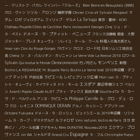
Bien Boire en Beaujolais (BBB)
ー・クリストフ・パカレ
ワインバー「クルーズ」
シリル・アロンゾ
Olivier Cros et Sylvain Respaut
ガロ・ヴァン
輪飲学園
マ
La Tortuga
ダム・ロゼ
ジェロボアム
フィリップ・デルメ
東京・豊洲・AOKI
Château Poupille Côtes de Castillon
Paris restaurent Georges Cinq
リュ・ド・
ドメーヌ・ラ・プティット・べニューズ
ラ・ペスト
フランス決勝戦
銀座・大野
ジャッキー・プレス
キューヴェ・ソレイユ・テール・クール
料理人の高太郎さん
Imao-san
Clos du Rouge Gorges
76ヴァン
クロス・ロード社
日本ソムリエ協会会
長
Chéna
シ・ヌ・パルリオン・カリニャン
Le Verre Vole
La Remise 2018
ロワ−ル
モンペリエ
Sylvain
Oenoconnexion
Qui évolue le Monde
竹ノ内さん
新宿
Bistro LA REGARADE
M. Bispalie
Paris Bistro Le Verre Volé
2018年収穫・デコ
マッシモ
ラピエール
レピュブリック広場
ンブ
戸田社長
Mori-san
ラ・プティ
エスポア
渡辺幸樹シェフ
トゥ・キューヴェ・カイウティヌ
ドゥ・モール
ベルリ
ン
Avanti Popolo
Claude ALIET
プティ・マックス
坂田夫妻
Goutte d’Or
ラ・カー
Philippe Carrille
ル・グロ・デュ・ロ
ヴ・ド・ベルヴィル
アンヌ・ラピエール
ワ
DOMINIQUE DERAIN
クロ・レオニヌ
アルノ・カッシーニ
アブリウ
vin
Octobre
Fukuoka
ドメーヌ・ラ・ロッシュ・ビュイシエール
2018年収穫・リショ
ルフォロゼ
ヨヨ
ーム
ラ・カーブ・デステザルグ
Vins natures
bistro de Paris
世
エクサン・プロ
界ピノ・ノワール会議
クマちゃん
Rémi DUFAITRE Nouveau2018
Espagne
ヴァンス
vin WA
シャルドネ
Grand Cru
ラ・フル
Christophe Pueyo