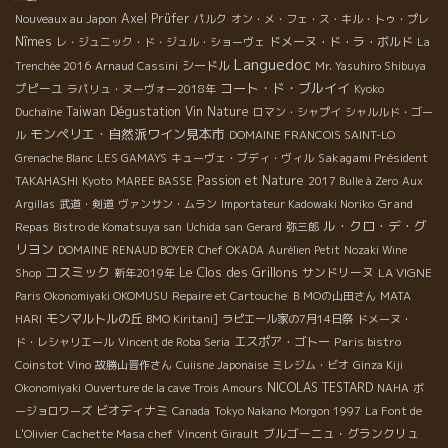
Axel Prüfer
Nouveaux au Japon
パルク
オン・メ・フェ・ス・キル・トゥ・プレ
Nîmes
ドメーヌ・ド・ラ・ボルド
レ・ジュニック・ド・ジュル・ショーヴェ
La
Languedoc
シードル
Trenchée 2016
Arnaud Cassini
Mr. Yasuhiro Shibuya
コート・ド・ブルイイ
プピーユ
ラパリュ・ヌーヴォー2018年
Kyoko
Taiwan Dégustation Vin Nature
Duchaîne
ロマン・シャプイ
シャルルド・ゴー
モンペリエ・自然派ワイン見本市
ル
DOMAINE FRANCOIS SAINT-LO
Sakagami Président
Grenache Blanc
LES GAMAYS
キューヴェ・ブディ・ヴィル
TAKAHASHI
Passion et Nature
Kyoto
MAREE BASSE
2017 Bulle à Zero
Aux
Grand
Argillas
武道・剣道
ヴァンサン・ムラン
Importateur Kadowaki Noriko
ル・クロ・デ・グ
Repas
Bistro de Komatsuya san
Uchida san
Gerard
弥三郎
リヨン
DOMAINE RENAUD BOYER
Chef OKADA
Aurélien Petit
Nozaki Wine
コスミック
Le Clos des Grillons
サンドリーヌ
LA VIGNE
Shop
新年2019年
Paris Okonomiyaki OKOMUSU
Repaire et Cartouche
ＢＭОの山田さん
MATA
モンマルトルの丘
HARI
BMO Kiritani]
ラピエール家の7月14日祭
ドメーヌ・
エスポア・ゴトー
Paris bistro
ド・レシャリエール
Vincent de Roba Seria
Coinstot Vino
故勝山晋作さん
Cuiisne Japonaise
ミレジム・ビオ
Ginza Kiji
NICOLAS TESTARD
Okonomiyaki
Ouverture de la cave Trois Amours
NAHA
ボ
ビオディナミ
ージョロワーズ
Canada
Tokyo Nakano
Morgon 1997
La Font de
ブルゴーニュ・グランクリュ
L'Olivier
Cachette Masa chef
Vincent Girault