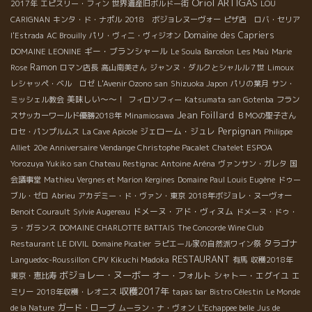
Oriol ARTIGAS
2017年
エピスリー・フィン
世界遺産旧ボルドー街
LOU
CARIGNAN
キンタ・ド・ナポル
2018 ボジョレヌーヴォー
ピザ店 ロバ・セリア
Domaine des Capriers
l'Estrada
AC Brouilly
パリ・ヴィニ・ヴィジオン
ギー・ブランシャール
DOMAINE LEONINE
Le Soula
Barcelon
Les Maù
Marie
Ramon
Rose
ロマン店長
高山南美さん
ジャンヌ・ダルクとシャルル７世
Limoux
レシャッペ・ベル ロゼ
L'Avenir Ozono san
Shizuoka Japon
パリの葉月
サン・
美味しい～～！
ミッシェル教会
フィロソフィー
Katsumata san Gotenba
フラン
Jean Foillard
スサッカーワールド優勝2018年
Minamiosawa
ＢＭОの聖子さん
Perpignan
ジェローム・ジュレ
ロセ・パンプルムス
La Cave Apicole
Philippe
Alliet
20e Anniversaire Vendange Christophe Pacalet
Chatelet
ESPOA
Yorozuya Yukiko san
Chateau Restignac
Antoine Aréna
ヴァンサン・ガレタ
国
会議事堂
Mathieu Vergnes et Marion Kergines
Domaine Paul Louis Eugène
ドゥー
ブル・ゼロ
Abrieu
アカデミー・ド・ヴァン・東京
2018年ボジョレ・ヌーヴォー
ドメーヌ・アド・ヴィヌム
Benoit Courault
Sylvie Augereau
ドメーヌ・ドゥ・
ラ・ガランス
DOMAINE CHARLOTTE BATTAIS
The Concorde Wine Club
タラゴナ
Restaurant LE DIVIL
Domaine Picatier
ラピエール家の自然派ワイン祭
RESTAURANT
Languedoc-Roussillon
CPV Kikuchi Madoka
有馬
収穫2018年
ボジョレー・ヌーボー
オー・フォルト
シャトー・エグイユ
東京・恵比寿
エ
収穫2017年
ミリー
2018年収穫・レオニス
tapas bar
Bistro Célestin
Le Monde
ガード・ローブ
de la Nature
ムーラン・ナ・ヴォン
L'Echappee belle
Jus de