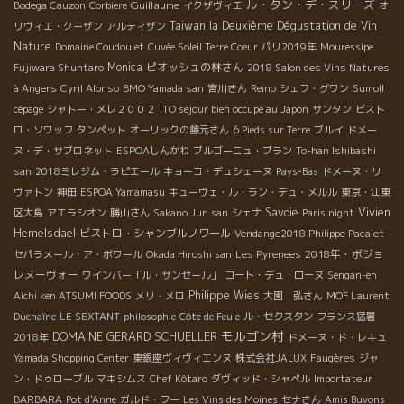
ル・タン・デ・スリーズ
Guillaume
Bodega Cauzon
Corbiere
イクザヴィエ
オ
Taiwan la Deuxième Dégustation de Vin
リヴィエ・クーザン
アルティザン
Nature
Domaine Coudoulet
Cuvée Soleil Terre Coeur
パリ2019年
Mouressipe
Monica
ピオッシュの林さん
Fujiwara Shuntaro
2018 Salon des Vins Natures
à Angers
Cyril Alonso
BMO Yamada san
宮川さん
Reino
シェフ・グワン
Sumoll
cépage
シャトー・メレ２００２
ITO sejour bien occupe au Japon
サンタン
ビスト
ロ・ソワッフ
タンペット
オーリックの藤元さん
6 Pieds sur Terre
ブルイ
ドメー
ヌ・デ・サブロネット
ESPOAしんかわ
ブルゴーニュ・ブラン
To-han Ishibashi
san
2018ミレジム・ラピエール
キョーコ・デュシェーヌ
Pays-Bas
ドメーヌ・リ
ヴァトン
神田
ESPOA Yamamasu
キューヴェ・ル・ラン・デュ・メルル
東京・江東
Savoie
Vivien
区大島
アエラシオン
勝山さん
Sakano Jun san
シェナ
Paris night
Hemelsdael
ビストロ・シャンブルノワール
Vendange2018 Philippe Pacalet
2018年・ボジョ
セパラメール・ア・ボワール
Okada Hiroshi san
Les Pyrenees
レヌーヴォー
ワインバー「ル・サンセール」
コート・デュ・ローヌ
Sengan-en
Philippe Wies
Aichi ken ATSUMI FOODS
メリ・メロ
大園 弘さん
MOF Laurent
Duchaîne
LE SEXTANT
philosophie
Côte de Feule
ル・セクスタン
フランス猛暑
モルゴン村
DOMAINE GERARD SCHUELLER
2018年
ドメーヌ・ド・レキュ
Yamada Shopping Center
東銀座ヴィヴィエンヌ
株式会社JALUX
Faugères
ジャ
ン・ドゥローブル
マキシムス
Chef Kôtaro
ダヴィッド・シャペル
Importateur
BARBARA
Pot d'Anne
ガルド・フー
Les Vins des Moines
セナさん
Amis Buvons