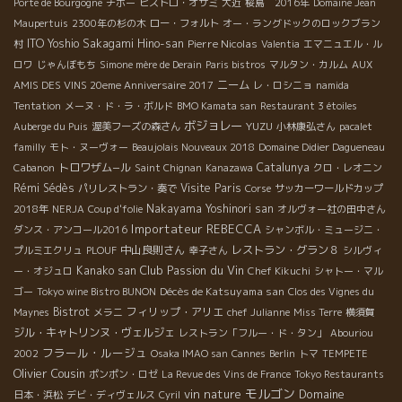
Porte de Bourgogne
チボー
ビストロ・オザミ
大近
桜島 2016年
Domaine Jean
Maupertuis
2300年の杉の木
ロー・フォルト
オー・ラングドックのロックブラン
ITO Yoshio
Sakagami Hino-san
Pierre Nicolas
村
Valentia
エマニュエル・ル
ロワ
じゃんぼもち
Simone mère de Derain
Paris bistros
マルタン・カルム
AUX
ニーム
AMIS DES VINS 20eme Anniversaire 2017
レ・ロシニョ
namida
Tentation
メーヌ・ド・ラ・ボルド
BMO Kamata san
Restaurant 3 étoiles
ボジョレー
YUZU
Auberge du Puis
渥美フーズの森さん
小林康弘さん
pacalet
familly
モト・ヌーヴォー
Beaujolais Nouveaux 2018
Domaine Didier Dagueneau
トロワザム−ル
Catalunya
Cabanon
Saint Chignan
Kanazawa
クロ・レオニン
Rémi Sédès
Visite Paris
パリレストラン・奏で
Corse
サッカーワールドカップ
Nakayama Yoshinori san
2018年
NERJA
Coup d'folie
オルヴォー社の田中さん
Importateur REBECCA
ダンス・アンコール2016
シャンボル・ミュージニ・
中山良則さん
レストラン・グラン８
プルミエクリュ
PLOUF
幸子さん
シルヴィ
Club Passion du Vin
Kanako san
ー・オジュロ
Chef Kikuchi
シャトー・マル
Décès de Katsuyama san
ゴー
Tokyo wine Bistro BUNON
Clos des Vignes du
Bistrot
フィリップ・アリエ
Maynes
メラニ
chef Julianne
Miss Terre
横須賀
ジル・キャトリンヌ・ヴェルジェ
レストラン「フルー・ド・タン」
Abouriou
フラール・ルージュ
2002
Osaka IMAO san
Cannes
Berlin
トマ
TEMPETE
Olivier Cousin
ポンポン・ロゼ
La Revue des Vins de France
Tokyo Restaurants
モルゴン
vin nature
Domaine
日本・浜松
デビ・ディヴェルス
Cyril