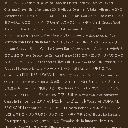
メ・コメラス
un dernier millésime 2009 de Marcel Lapierre
Jacques Février
BMO
Château Cheval Blanc
Vendange 2018 Aligoté Derain et Altaber
Allemagne
Masako san
DOMAINE LES HAUTES TERRES
Aki
猛暑2018年
Pas à Pas
ディナ
ミタージュ
ＡＣコート・ド・ブルイイ
レストラン ル・ディヴィル
Crosse Road
Arima san
Aux Amis d’une Franche
Uchikawa san
コトー・デ・カール
Hermitage
Le Bruel
ワインバー・シャンブル・ノワール
六本木
BEAUJOL'ART
Madoka san
Place de la République
ジェイ・アール・フレッシュネス・リテー
ジュル・ショーヴェ
Le Clown Bar
ル
Paul
グルナッシュ・ブラン
マドナ教会
カ
Keke Descombe
エフェルコフ
Canicule France 2018
エティエンヌ・ダイス
ローラ
ンス・マニヤ・クリエフ
Les toqués
萬屋天狗
ヨシキさん
M de B
ルーツ66
ヤバイ
ドメーヌ・ジャン・ミシェル・アルキエ
Pays de l'Europe orientale
Yve
PHILIPPE PACALET
Camdebord
オン・サンバ・レ・クイーユ
Coteaux des
Quarts
Academie de Vin Tokyo
桜満開
コンコルド
アぺロ
カトリーヌ・ブルトン
小松さん
Ishibashi san
中湊しげる さん
NICOLAS BERTIN
オジル・フランジャ
Les Pénitentes
ロワール地方
ン・ヴィニュロン
bistro YUIGA de Kanazawa
マルセル・ラピエール
DOMAINE
C'est le Printemps 2017
Toda chef
ERIC KAMM
ヤニック・アミロ
ビストロ・マ
Pet Nat
Chateaubriand
カメル
ルゴ
ビストロ・サンマルタン
サンフォニー・テイスティング
Bistro Le Sancerre
Bourgone
Nomura
Domaine de la lunotte
米沢
タンタシオン
ことり
Unison
シャブリ
ストラスブルグ
Millésime Bio 2018
Les Etats-Unis
Bistrot