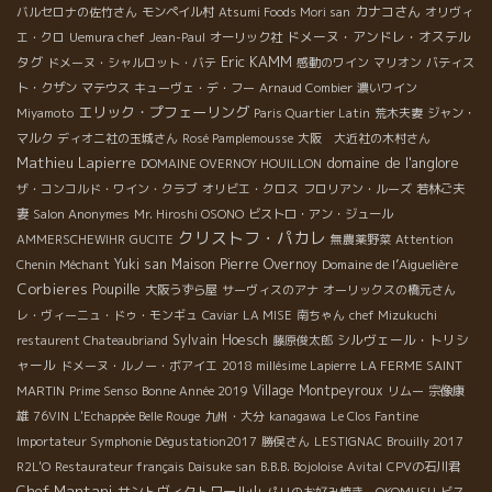
カナコさん
バルセロナの佐竹さん
モンペイル村
Atsumi Foods Mori san
オリヴィ
ドメーヌ・アンドレ・オステル
エ・クロ
Uemura chef
Jean-Paul
オーリック社
Eric KAMM
タグ
ドメーヌ・シャルロット・バテ
感動のワイン
マリオン
バティス
ト・クザン
マテウス
キューヴェ・デ・フー
Arnaud Combier
濃いワイン
エリック・プフェーリング
Miyamoto
Paris Quartier Latin
荒木夫妻
ジャン・
マルク
ディオニ社の玉城さん
Rosé Pamplemousse
大阪 大近社の木村さん
Mathieu Lapierre
domaine de l'anglore
DOMAINE OVERNOY HOUILLON
ザ・コンコルド・ワイン・クラブ
オリビエ・クロス
フロリアン・ルーズ
若林ご夫
妻
Salon Anonymes
Mr. Hiroshi OSONO
ビストロ・アン・ジュール
クリストフ・パカレ
AMMERSCHEWIHR
GUCITE
無農薬野菜
Attention
Yuki san
Maison Pierre Overnoy
Domaine de l’Aiguelière
Chenin Méchant
Corbieres
Poupille
大阪うずら屋
サーヴィスのアナ
オーリックスの橋元さん
レ・ヴィーニュ・ドゥ・モンギュ
Caviar
LA MISE
南ちゃん
chef Mizukuchi
Sylvain Hoesch
シルヴェール・トリシ
restaurent Chateaubriand
藤原俊太郎
ャール
ドメーヌ・ルノー・ボアイエ
2018 millésime Lapierre
LA FERME SAINT
Village Montpeyroux
MARTIN
Prime Senso
Bonne Année 2019
リムー
宗像康
雄
76VIN
L'Echappée Belle Rouge
九州・大分
kanagawa
Le Clos Fantine
Importateur Symphonie Dégustation2017
勝俣さん
LESTIGNAC
Brouilly 2017
R2L'O
Restaurateur français Daisuke san
B.B.B. Bojoloise
Avital
CPVの石川君
Chef Mantani
サントヴィクトワール山