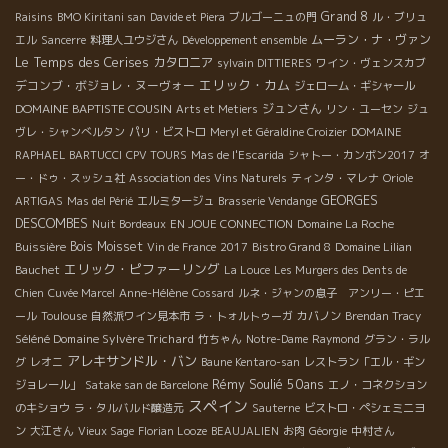
Grand 8
Raisins
BMO Kiritani san
Davide et Piera
ブルゴーニュの門
ル・ブリュ
ムーラン・ナ・ヴァン
エル
Sancerre
料理人ユウジさん
Développement ensemble
Le Temps des Cerises
カタロニア
sylvain DITTIERES
ワイン・ヴェンスカブ
エリック・カム
デコンブ・ボジョレ・ヌーヴォー
ジェローム・ギシャール
DOMAINE BAPTISTE COUSIN
ジュンさん
Arts et Metiers
リン・ユーセン
ジュ
ヴレ・シャンべルタン
パリ・ビストロ
Meryl et Géraldine Croizier
DOMAINE
RAPHAEL BARTUCCI
CPV TOURS
Mas de l'Escarida
シャトー・カンボン2017
オ
ー・ドゥ・スッシュ社
Association des Vins Naturels
ティンタ・マレナ
Oriole
GEORGES
ARTIGAS
Mas del Périé
エルミタージュ
Brasserie Vendange
DESCOMBES
Nuit Bordeaux
EN JOUE CONNECTION
Domaine La Roche
Bois Moisset
Buissière
Vin de France
2017
Bistro Grand 8
Domaine Lilian
エリック・ピファーリング
Bauchet
La Louce
Les Murgers des Dents de
Chien
Cuvée Marcel
Anne-Hélène
Cossard
ルネ・ジャンの息子 アンリー・ピエ
ール
Toulouse
自然派ワイン見本市
ラ・トォルトゥーガ
カバノン
Brendan Tracy
Séléné Domaine Sylvère Trichard
竹ちゃん
Notre-Dame
Raymond
グラン・ラル
アレキサンドル・バン
グ
レオニ
Baune Kentaro-san
レストラン「エル・ギン
Rémy Soulié 50ans
ジョレール」
Satake san de Barcelone
エノ・コネクション
スペイン
のキショウ
ラ・タルバルド醸造元
Sauterne
ビストロ・ペシェミニヨ
ン
大江さん
Vieux Sage
Florian Looze
BEAUJALIEN
お肉
Géorgie
中村さん