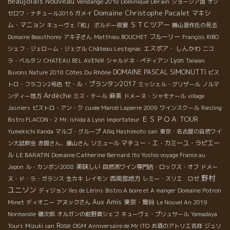
Beaujolais Nouveau
Vendange 2018 Dominique Derain
ジョージア国
オク
とのコンビも最高！なぜか二人の会話は楽しいフランス語です。
Domaine Christophe Pacalet
マキシ
セロワ・ナチュール2016
ガメイ
そんな良い雰囲気のなか皆で記念撮影をしていると男性が一人乱
ＳＴＣツアー
ム・マニョン
キューヴェ「和」
ボルドー夜景
勝山晋作氏の死去
入してきました。 そうです！今回も出品があるシリル・ル・モワ
フルーリー
ン！！ なんでこんなところにー！？ 野村ユニソンブースはますま
Domaine Beauthorey
アキ子さん
Matthieu BOUCHET
François RIBO
す熱気を帯びていきます。 BMOブースでは、やっぱりこの方の笑
エスポア・ しんかわ
シェフ・ジェローム・ジェグル
Château Lestignac
ニコ
顔に癒されます。聖子（まさこ）さん。 いつも美味しいワインを
Lyon
ラ・ベルタン
CHATEAU BEL AVENIR
シャルドネ・ペティアン
Taiwan
皆さんに惜しみなく提供してくれます。 この時、彼女がサービス
DOMAINE PASCAL SIMONUTTI
Côtes Du Rhône
Buvons Nature 2018
ビス
していたのはムーレシップ。 前回、アンドレティソ来日試飲セミ
セ・ル・プランタン2017
トロ・フラコン2号店
ミッシェル・グリザール
ノルマ
ナーの試飲会場で試飲をした時にも大好評を博していました。 わ
Ardèche
麻美
ンディー地方
ミス・テール
ドメーヌ・シャモナール
village
たしが住んでいた南フランスでも！ローヌでヴィニュロンを目指
Jasniers
ビストロ・アン・ク
cuvée Marcel Lapierre 2009
ワインスクール
Riesling
す友達の家でも！パリの自然派ワインカーヴでも！ 誰かがこのワ
ＥＳＰＯＡ TOUR
Bistro FLACON - 2
Mr. Ishida à Lyon
Importateur
インを今いちおしのワインなんだといって出してくるそんなワイ
Yumekichi Kanda
マルゴ・グループ
Alliq Hashimoto san
東京・名古屋の自然ワイ
ンです。 あの！ラングロールが大人気になっていった行程と同じ
マチュー・エ・カミーユ・ラピエー
ン大試飲会
赤間さん、藤山さん
ソミュール
ような勢いを今感じます。 BMOに置いてあるワインには共通して
ル
Domaine Catherine Bernard
LE BARATIN
Ito Yoshio voyage France au
そんな魅力があります。 フランスでも自然派ワインが大好きな友
美味しい
Japon
ル・カンボン2008
自然派ワイン専門店・ロックス・オフ
ドメー
達が知り合いのホームパーティーに持っていくような… 是非みな
野村
西南部地方
ヌ・ド・ラ・ガランス
生カキ
レイモン
レミー・スリエ ロゼ
さんにも、そんな一本をトロワザムールでみつけてもらいたいも
ユニソン
ディジョン
îles de Lérins
Bistro A boire et A manger
Domaine Potron
のです。 今回、このフェスティヴァンで自然派ワインを普段あ
Aux Amis
東京・鴬谷
Minet
ディオニー
アヌックさん
Le Nouvel An 2019
まり飲んだことがないという20代の女性と知り合いになりまし
Normandie
磯次郎
オルガンの紺野真シェフ
キューヴェ・プリュサール
Yamadaya
た。 彼女に聞きました。この会場で一番飲みやすくて美味しいと
Rose
Tours
Mizuki san
OGM
Anniversaire de Mr ITO
お酒のアトリエ吉祥
ジュリ
感じたワインは何でしたか？ 彼女に連れていかれたのはイースト