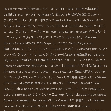
じゃなかなか味わえない大阪うずら屋さんや、長崎のアンペキャ
Edouard
Minervois
ブルの名前もありました。 そして真っ先に走って行った飯田橋の
Bois de Vincennes
ドメーヌ・アミロー
東京・世田谷
Laffitte
兄貴！自然派ワイン界の兄貴！宗像さんのお店メリメロ出店ブー
ESPOA GOTO
シューディスト
Fujiwara
ポンポワ2015年
パティ・
スには子豚ちゃんの丸焼が！！ 奥のブースの入り口では商店街の
デ・ロジエル
ドメーヌ・ド・ボスラン
Cuveé Le Rollier
La Nuit de Tokyo
ドゥニ・
魚やさん顔負けの掛け声で呼び込むオザミの丸山さんがロースト
タルデュ
Akoibon
サロン・サン・ジャン
café-bistro Le Cristal
Daikin
オリビエ・
ビーフを元気にサービス！ その隣には、若干丸山さんに圧倒され
ラフォレ・ヌーヴォー18
パスカル・シ
コーエン
Petit Pierre
Daikin Kume-san
ている様子の順子さん率いるヴィヴィエンヌチームが！ これまた
Massimo
モニュッティ
アヴィタル
イタリアンレストラン「サッカパウ」
とびきり美味しいクスクスを提供していました。ホッと一息でき
Nicolas Réau
Reviens Gamay
Seiya
エニンドさん
Villié-Morgon
cave
る。さすが癒し系ヴィヴィエンヌ！ パリの自然派ワインブームの
Bordeaux
ラ・ヴィエイユ・ジュリアンヌのジャンポール
Alexendre Bain
シルヴ
火付け役となったビストロ、ヴェールヴォレを東京目黒で再現し
ァン・ボック
マス・ド・レスカリダ
ヴィンテージュ2015
東京三鷹
Paris Bistro
今東京一熱い場所を提供するヴェールヴォレ・ア・トーキョー。
Mathieu et Camille Lapierre
ドメーヌ・シルヴァン・ボック
Dégustation
このブースでは苦手な人にも必ず美味しいと言わせる全く癖のな
Roots 66
Laurence et Rémi Dufaitre
Anathème
長女のマドレーヌちゃん
Les
い絶品ブータンノワールが！ 造り手が来日するとこぞって立ち寄
New York
Armières
Martine Laforest
Cuvée Thibaut
長崎の大坪さん
レストラ
る下町の名店！山利喜のモツ煮込みも！ どおする？どおする？な
アラン
ン ラ・カサ・デル・ぺロ
パリ・ノートルダム寺院
武道オンズ
La Désirée
に食べる？なにから飲む？？ なーんてやっているうちに3時間は
CPV Takeshita
東京フレンチ
Ramon Saavedra
宮古島
ボジョレ・
Lilian
あっという間に過ぎてゆきます。 インポーターブースも負けては
Loire
BOSCH
Damien Coquelet Nouveau 2018
アザミ・デ・ヴァンの丸山さん
いません。 野村ユニソンブースでは、竹澤部長みずから立ち寄っ
シャンパーニュ
Aux Amis Tokyo
C'est le Printemps 2016
Quinta de Napoles
たお客さまに本当に熱心に！ワインの説明をしていました。 ワイ
Eastline
Alsace Humbrebrecht
Uemura san
Clos de Vougeot
TF1
京橋フレンチ
ンが大好きで、情熱をもって知ってもらおうと必死で話している
Alexandre Bain
Juliénas
Kevin Descombe
ポムロル
Bistronomie
お姿は感動ものでした。 台湾から助っ人で来ていたレベッカさん