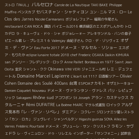
バルセロナ
Philippe
ストロ「PAUL」
Carole de La Nautique
TAKI BAKE
セバスチャン・シャティヨン
Maffre
マス・ロー
Le
ベンスカブ
ユン・ニル
Clos des Jarres
Nicole Carmarans
ボジョレフェアー
福岡の今尾さん
restaurant CAN ROCA
諏訪
バイエール2016
横浜緑区のエスポアしんかわ
トロ
カデロ
ラ・キューヴェ・ドゥ・シャ
ボジョレーォー
アレキサンドル・バンの息子
オザ
ピエール君
レ・プレミス１６
Valençay
由紀子さん
クロ・デ・ゾリヴィエ
ミ・デ・ヴァン
ドメーヌ・マルセル・リショー
Eau Forte 2017
エスポ
ア・もりたか
eclipse lunaire totale 2018
chef Frederic
OSAKA Daikin KIMURA
san
アンリー・フレデリック・ロック
Anne Paillet
Bordeaux en 1977
Saint Jean
Okinawa
レミ・デュフェ
Ooita
金沢
シャント・クク
VINI VERI
ジャニエール村
Domaine Marcel Lapierre
Olivier
ートル
L'écart lot 1117
日酒販ツアー
Cohen
Domaine des Soulié 400ans
台湾
ESPOAナカモト
オザミトーキョー
ドメーヌ・ヴァランタン・ヴァレス
Damien Coquelet Nouveau
パリ・レピュブ
Rhône sud
カ
アラン・カステックス
リック
Sakagami
アコワボン
St Joseph
タルーニャ
Rémi DUFAITRE
アルザ
La Boème
MARC
マサル式選別
ロイック
ス見本市「レ・ヴァン・リベレ」
ダミアン・コクレー
ジロンナ三ツ星レストラ
ン「カン・ロカ」
ジュヴレイ・シャンベルタン
Higashi guinza SOYA
Allez les
ラモン・サヴ
Verres
Frédéric Pourtalié
ドメーヌ・プリューレ・サン・クリストフ
ェドラ
レ・ヴィニュロン・ドゥ・リレエル
インポーター「サンフォニー」試飲会