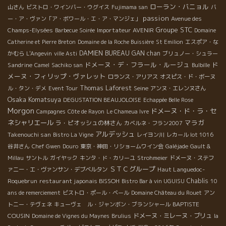
ローラン・バニョル
山さん
ビストロ・ワインバー・ウグイス
Fujimama san
バ
passion
ー・ア・ヴァン「ア・ボワール・エ・ア・マンジェ」
Avenue des
Groupe STC
Importateur AVENIR
Champs-Elysées
Barbecue Soirée
Domaine
Catherine et Pierre Breton
Domaine de la Roche Buissière
St Emilion
エスポア・な
DAMIEN BUREAU
GAN chan
かむら
L'Angevin
ville Asti
ブリュノー・シュラー
ドメーヌ・デ・フラール・ルージュ
ド
Sandrine
Camel
Sachiko san
Bulbille
メーヌ・フィリップ・ヴァレット
ロランス・アリアス
オスピス・ド・ボーヌ
Thomas Laforest
Seine
ル・タン・デメ
Event Tour
アンヌ・エレンヌさん
Osaka Komatsuya
DEGUSTATION BEAUJOLOISE
Echappée Belle Rose
Morgon
ドメーヌ・ド・ラ・セ
Campagnes
Côte de Rayon
Le Chameua Ivre
ネシャリエール
マラガ
ラ・ピオッシュの林さん
カベルネ・フラン2007
アルデッシュ
Takenouchi san
Bistro La Vigne
レイヨン川
レカール lot 1016
谷井さん
Chef Gwen
Douro
東京・神田・リショームワイン会
Galéjade
Gault &
Millau
サントル
ガイヤック
キンタ・ド・カリーユ
Strohmeier
ドメーヌ・ステフ
ＳＴＣグループ
Haut Languedoc-
ァニー・エ・ヴァンサン・デブベルタン
Roquebrun
restaurant japonais BISSOH
Chablis
Bistro Bar à vin UGUISU
10
ans de remerciement
ビストロ・ポール・ベール
Domaine Château du Rouet
アン
BAPTISTE
トニー・テヴェネ
キューヴェ ル・ジャンボン・ブランシャール
COUSIN
ドメーヌ・ミレーヌ・ブリュ
Domaine de Vignes du Maynes
Brulius
la