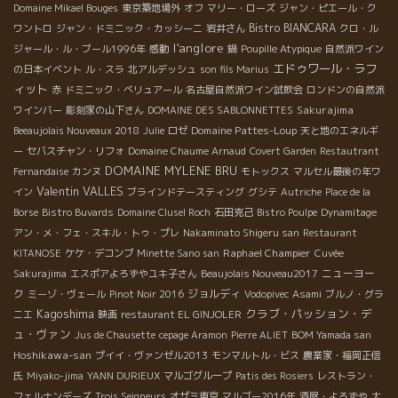
Domaine Mikael Bouges
東京築地場外
オフ
マリー・ローズ
ジャン・ピエール・ク
Bistro BIANCARA
ワントロ
ジャン・ドミニック・カッシーニ
岩井さん
クロ・ル
l'anglore
ジャール・ル・ブール1996年
感動
鍋
Poupille Atypique
自然派ワイン
エドゥワール・ラフ
の日本イベント
ル・スラ
北アルデッシュ
son fils Marius
ィット
赤
ドミニック・べリュアール
名古屋自然派ワイン試飲会
ロンドンの自然派
Sakurajima
ワインバー
彫刻家の山下さん
DOMAINE DES SABLONNETTES
Domaine Pattes-Loup
Beeaujolais Nouveaux 2018
Julie
ロゼ
天と地のエネルギ
ー
セバスチャン・リフォ
Domaine Chaume Arnaud
Covert Garden
Restautrant
DOMAINE MYLENE BRU
Fernandaise
カンヌ
モトックス
マルセル最後の年ワ
Valentin VALLES
イン
ブラインドテースティング
グシテ
Autriche
Place de la
Borse
Bistro Buvards
Domaine Clusel Roch
石田克己
Bistro Poulpe
Dynamitage
アン・メ・フェ・スキル・トゥ・プレ
Nakaminato Shigeru san
Restaurant
Raphael Champier
KITANOSE
ケケ・デコンブ
Minette Sano san
Cuvée
ニューヨー
Sakurajima
エスポアよろずやユキ子さん
Beaujolais Nouveau2017
ク
ジョルディ
ミーゾ・ヴェール
Pinot Noir 2016
Vodopivec
Asami
ブルノ・グラ
Kagoshima
クラブ・パッション・デ
ニエ
映画
restaurant EL GINJOLER
ュ・ヴァン
Jus de Chausette
cepage Aramon
Pierre ALIET
BOM Yamada san
Hoshikawa-san
プイイ・ヴァンゼル2013
モンマルトル・ビス
農業家・福岡正信
氏
Miyako-jima
YANN DURIEUX
マルゴグループ
Patis des Rosiers
レストラン・
フェルナンデーズ
Trois Seigneurs
オザミ東京
マルゴー2016年
酒屋・よろずや
大