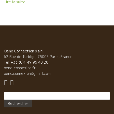
在になりつつある今注目の商業施設です。 渋谷駅から直結してい
Lire la suite
て交通の便もよく、今年はそこのワンフロア ヒカリエホールを
貸し切っての開催ということだけあって 来場者の皆さんのテンシ
ョンと期待もマックスに高まっている様子でした。 会場に入ると
そこは「ワインのお祭り」らしく、ステージから流れてくる音楽
と 出店されている飲食店やインポーターの皆さんの掛け声などで
活気に溢れていました。 予想していた通り会場は外の寒さとは裏
腹に熱気でカナリ暖かくなっていたので、やはり薄着で来たこと
は正解だったと頷きながら中へ進むと大きなホールのその奥には
ステージが！そしてその裏にあたる場所にもブースが続いている
Oeno Connextion s.a.r.l.
ではありませんか。 とにかく広い広い！そして、とても興味深い
62 Rue de Turbigo, 75003 Paris, France
料理とワインの種類の多さにビックリでした。 今回のフェスティ
Tel +33 (0)1 49 96 40 20
ヴァンも一部と二部に入場がわかれており時間の制限はそれぞれ3
oeno-connexion.fr
時間半。 入場して間もなく、おそらく全ての人が自分の興味ある
oeno.connexion@gmail.com
全てのブースを堪能するには時間が足りないということを悟った
と思います。 感想としては、このイベントを3日間くらいにわた
ってやってもらって余すことなく楽しんでみたい！ 残念なのは、
Rechercher :
人間が3時間程度で一人当たり消費出来る飲食の量がだいたい決ま
っていること。 自然派のワインと関わりある興味深い飲食店の味
を全て味わうことは出来ませんでした。 すごく残念！全部食べた
いのに！！飲みたいのにー！！！ 参加店舗リストの中には、東京