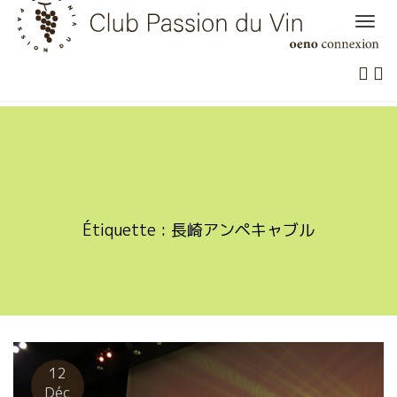
Skip
to
content
Étiquette :
長崎アンペキャブル
12
Déc