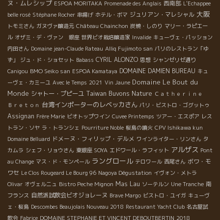
ヌ・ムレシップ
西南部
ESPOA MORITAKA
Promenade des Anglais
L'Echappee
大阪
ジュリアン・マレシャル
belle rosé
Stéphane Rocher
串揚げ
ホテル・ボマ
トモミさん
ガヌヴァ醸造元
Château Chainchon
炭焼・しのり
マリー・ラピエー
ル
オザミ・デ・ヴァン 銀座
世界ビオ栽培醸造家
Invalide
キューヴェ・パッション
内田さん
Domaine jean-Claude Rateau
Alliq Fujimoto san
パリのレストラン「ゆ
CYRIL ALONZO
ず」
ジュ・ド・ショセット
Babass
思想
シャンゼリゼ通り
BMO Seiko san
DOMAINE DAMIEN BUREAU
Canigou
ESPOA Kamataya
キュ
Domaine Le Bout du
ーヴェ・カミーユ
Avec le Temps
2021
Vin Jaune
Monde
Taiwan Buvons Nature
シャトー・プピーユ
Ｃａｔｈｅｒｉｎｅ
台湾インポーターのレベッカさん
Ｂｒｅｔｏｎ
パリ・ビストロ・ゴグットゥ
Assignan
Frère Marie
ビオトップワイン
Cuvee Printemps
ツアー・エスポア
レス
トラン・ソヤ
ラ・トランシェ
Pourriture Noble
桜島の噴火
CPV Ishikawa kun
ドメーヌ・フィリップ・デルメ
Domaine Belluard
ワインライター・リンさん
タ
アルザス
カムラ
シェフ・リョウさん
東銀座 SOYA
エドワール・ラフィット
Pont
ラングロール
ボワ・モ
au Change
マス・ド・モンペール
テロワール
西尾さん
ワセ
Le Clos Rougeard Le Bourg 96
Nagoya Dégustation
イヴォン・メトラ
Mas Lau
Olivar
オヴェルニュ
Bistro Peche Mignon
ソーテルン
Une Tranche
南
自然派試飲会ビオジョレーヌ
フランス
Brave Margo
ビストロ・ユイガ
キューヴ
ェ・桜島
Descombes Beaujolais Nouveau 2018
Restaurant Yacht Club
名古屋試
飲会
Fabrice
DOMAINE STEPHANIE ET VINCENT DEBOUTBERTIN
2018