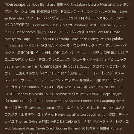
Mouressipe
Bistro Montmartre
La Noue Blanchard
石川さん
Nyctalopie
ポン
ポン・ルージュ
渋谷
収穫29回記念・ドミニック・ドゥラン
ラ・ルース
Bien Boire
サン・トーバン
ヴィニ・シュッド見本市
en Beaujolais
モンカルメス 2011年
H2O VEGETAL
Confianza 2016
アメリカ
Vendange 2018 Lapierre
クリスト・
パカレ
Danse encore
俊さん
KM31
ノートルダム寺院
Bistro Soif
Mr. Hiroto
Taipei
BMO Yamada
cho yukiko
Maruyama
ロット66
Domaine de Montgilet
san
ERIC DE SOUSA
ドメーヌ・フレデリック・エ・アルノー・ゲ
oeuillade
DOMAINE PHILIPPE JAMBON
シクト
バーベキュー・ソワレ
OFF
懐かしい
マ
ニュエルさん
ケビン・デコンブ
バニュルス・シュール・メール
ヴォドピヴェック
Champagne de Sousa
Laurence Manya-Krief
Cauzon
ダミアン・コクレ・ヌー
コート・ド・トング
Nomura Unison Suwa
ヴォー
上田あゆみさん
ドメー
ヌ・ドゥ・ヴィーニュ・デュ・マインヌ
オリオル
寿司職人・岡田大介
ルヴィア
ン・ガメイ
St Chinian
ビストロ・岡田
Rosé PETAR
ボジャリアン
NOUVELLE
BAGUE
Rennes
Ishibashi Tours
Torocadero
ヴァンセンヌの森
Europe
Isojiro
Domaine de la Garance
Societé Eau de Souche
London The Laughing Heart
La Remise
ラ・ベスティア
cavistes japonais
フェールド・サン１６
中本さん
Rémy Soulié
エスポア・よろずや・ユキ子さん
Jeu de quilles
ル・クロ・デ・ト
Barcelona
レイユ
Thomas
Sylvere TRICHARD
Vin RITA
ドメーヌ・ド・レグリエ
ール
Edouard Adam
Cuveé Ouech Cousin
Pomerol
2019年新年昼食会
Puitchi