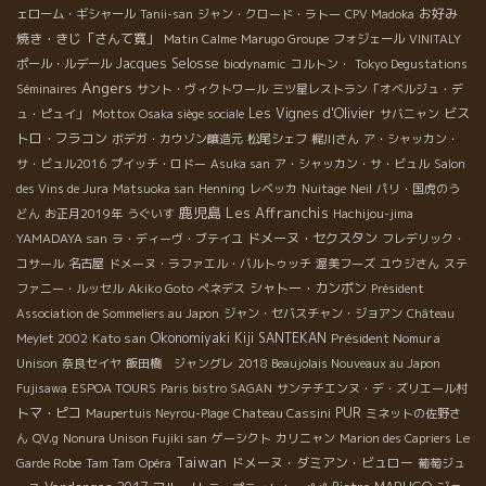
お好み
ェローム・ギシャール
Tanii-san
ジャン・クロード・ラトー
CPV Madoka
焼き・きじ「さんて寛」
Matin Calme
Marugo Groupe
フォジェール
VINITALY
Jacques Selosse
ポール・ルデール
biodynamic
コルトン・
Tokyo Degustations
Angers
Séminaires
サント・ヴィクトワール
三ツ星レストラン「オベルジュ・デ
Les Vignes d'Olivier
ビス
ュ・ピュイ」
Mottox Osaka siège sociale
サバニャン
トロ・フラコン
ボデガ・カウゾン醸造元
松尾シェフ
梶川さん
ア・シャッカン・
サ・ビュル2016
プイッチ・ロドー
Asuka san
ア・シャッカン・サ・ビュル
Salon
des Vins de Jura
Matsuoka san
Henning
レベッカ
Nuitage
Neil
パリ・国虎のう
鹿児島
Les Affranchis
どん
お正月2019年
うぐいす
Hachijou-jima
ドメーヌ・セクスタン
YAMADAYA san
ラ・ディーヴ・ブテイユ
フレデリック・
コサール
名古屋
ドメーヌ・ラファエル・バルトゥッチ
渥美フーズ
ユウジさん
ステ
シャトー・カンボン
ファニー・ルッセル
Akiko Goto
ぺネデス
Président
Association de Sommeliers au Japon
ジャン・セバスチャン・ジョアン
Château
Kato san
Okonomiyaki Kiji SANTEKAN
Président Nomura
Meylet 2002
Unison
奈良セイヤ
飯田橋 ジャングレ
2018 Beaujolais Nouveaux au Japon
Fujisawa
ESPOA TOURS
Paris bistro SAGAN
サンテチエンヌ・デ・ズリエール村
トマ・ピコ
PUR
Maupertuis Neyrou-Plage
Chateau Cassini
ミネットの佐野さ
ん
QV.g
Nonura Unison Fujiki san
ゲーシクト
カリニャン
Marion des Capriers
Le
Taiwan
ドメーヌ・ダミアン・ビュロー
Garde Robe
Tam Tam
Opéra
葡萄ジュ