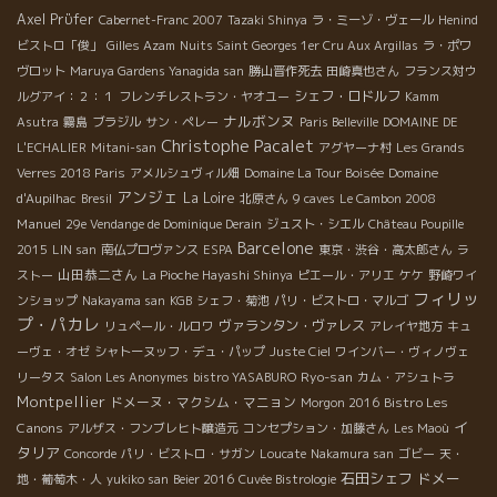
Axel Prϋfer
Cabernet-Franc 2007
Tazaki Shinya
ラ・ミーゾ・ヴェール
Henind
ビストロ「俊」
Gilles Azam
Nuits Saint Georges 1er Cru Aux Argillas
ラ・ポワ
ヴロット
Maruya Gardens Yanagida san
勝山晋作死去
田崎真也さん
フランス対ウ
シェフ・ロドルフ
ルグアイ：２：１
フレンチレストラン・ヤオユー
Kamm
ナルボンヌ
Asutra
霧島
ブラジル
サン・ペレー
Paris Belleville
DOMAINE DE
Christophe Pacalet
L'ECHALIER
Mitani-san
アグヤーナ村
Les Grands
Verres 2018 Paris
アメルシュヴィル畑
Domaine La Tour Boisée
Domaine
アンジェ
La Loire
d'Aupilhac
Bresil
北原さん
9 caves
Le Cambon 2008
Manuel
29e Vendange de Dominique Derain
ジュスト・シエル
Château Poupille
Barcelone
2015
LIN san
南仏プロヴァンス
ESPA
東京・渋谷・高太郎さん
ラ
山田恭二さん
ストー
La Pioche Hayashi Shinya
ピエール・アリエ
ケケ
野崎ワイ
フィリッ
ンショップ
Nakayama san
KGB
シェフ・菊池
パリ・ビストロ・マルゴ
プ・パカレ
ヴァランタン・ヴァレス
リュペール・ルロワ
アレイヤ地方
キュ
ーヴェ・オゼ
シャトーヌッフ・デュ・パップ
Juste Ciel
ワインバー・ヴィノヴェ
Ryo-san
リータス
Salon Les Anonymes
bistro YASABURO
カム・アシュトラ
Montpellier
ドメーヌ・マクシム・マニョン
Bistro Les
Morgon 2016
イ
Canons
アルザス・フンブレヒト醸造元
コンセプション・加藤さん
Les Maoù
タリア
Concorde
パリ・ビストロ・サガン
Loucate
Nakamura san
ゴビー
天・
石田シェフ
ドメー
地・葡萄木・人
yukiko san
Beier 2016
Cuvée Bistrologie