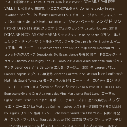
biojoleynes
DOMAINE PHILIPPE
イス・紺野真シェフ
Thibaut
MONTADA
VALETTE
Domaine Jacky Preys
松井さん
東京荒川区のエスポア山枡さん
Pouilly-Fumé
Takahashi san
Cuvee des Fous
ドメーヌ・ジャン・バティスト・セ
ラングドック
Domaine de la Sénèchalière
ナ
レ・グラン・ヴェール
Patrick Desplats
グラエナ
夜景
レフェルヴェソンス
Lapalu Nouveau 2018
DOMAINE NICOLAS CARMARANS
グラン・ルパ
モンブラン
Domaine Sabre
エマニ
エリック・ド・スーザ
シャルル・アズナヴール
C'est pas la Mer à boire
ュエル・ラセーニュ
OlivierJeantet
Chef Kikuchi Yuji
Moto-Nouveau
ラ・リ
ュノットのクリストフ
Beeaujolais
Bio
Bazas viande
収穫2018年・ドミニック・ド
Aux Amis Komatsu san
ゥラン
Chambolle Musigny 1er Cru
PARIS 2019
ジュリ
Salon des Vins de Loire
アンヌ
エルミｒタージュ 2001年
Laurent FELL
Nice
Louforosé
Davide Chapelle
カプリエル醸造元
Vincent Garreta
Pinell de Brai
コート・ド・カスティヨン
Mathilde Soulié
Yokosuka
モトクッス大阪本社
ドメ
Domaine Elodie Balme
ーヌ・ド・モンカルメス
Ginza bistro PAUL
BIOJOLAISE
Bourgogne Grand Cru
ゴーさん
Aux Amis des Vins Maruyama
Rosé Lundi
オリヴ
Eglise Saint Pierre
シュビドバ
肉
ポール・ボキューズ
山田屋の矢島さん
ィエ・コーエン
La Prats
La Colline Inspirée
レストラーダ地域
マドモワゼルＭ
Bouzigues
リュロン
北浜フレンチ
Echezeaux Grand Cru
CPV ツアー
収穫20年記
自然派ワイン
フィリップ・テシ
念・クリストフ・パカレ
Tours de Groupe STC
ビストロ・コワンスト・ヴィノ
エ
シノン城
Carbo Culte
Gamay
コルナス