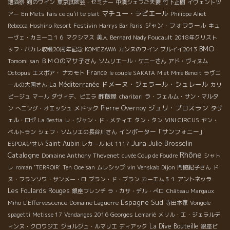
地酒祭
剣のワイン
東京試飲会・セミナー
中湊シェフご夫妻
竹下正樹
イヴェントツ
を幸せにしていく。 そんなきっかけを沢山つくってくれたフェス
マチュー・ラピエール
アー
En Mets fais ce qu'il te plait
Philippe Aliet
ティヴァンに感謝し、勢いづく自然派ワインの世界を、微力なが
Festivin
ジャン・フォワラール
Rebecca
Hoshino Resort
Harrys Bar Paris
キュ
ら、これからますます盛り上げていけたらと思います。 恵比寿ト
ーヴェ・カミーユ１６
マクシマス
美人
Bernard Nady Foucault
2018年クリスト
ロワザムール http://3amours.com/ 株式会社エスポア
BMO
ッフ・パカレ収穫20周年記念
KOMEZAWA
カンヌのワイン
ブルイイ2013
http://espoa.co.jp/ イーストライン http://www.tokoseika-
ＢＭＯのマサ子さん
Tomomi san
ソムリエール・ケニーさん
アド・ヴィヌム
group.jp/html/page5.html 飯田橋メリメロ
France
Octopus
エスポア・ ナカモト
le couple SAKATA
M et Mme Benoit
ラヴニ
http://www.melimelo-web.com/ 大阪うずら屋 大阪府大阪市都島
ドメーヌ・ジェラール・シュレール
La Méditerranée
ールの大園さん
カリ
区都島中通3-5-24 06-6927-3535 銀座オザミ
酢飯屋
http://www.auxamis.com/ 長崎アンペキャブル
ピージュ
マール
ダヴィデ、ピエラ
charibari
ラ・フェルム・サン・マルタ
ジュリ・ブロスラン
http://impeccable.petit.cc/ 東銀座ヴィヴィエンヌ
メドック
Pierre Overnoy
ン
へニング・オエッシュ
タヴ
http://twitter.com/Vivienne_GINZA 目黒 le verre vole a
ェル・ロゼ
La Bestia
レ・ジャン・ド・メティエ
タン・タン
VINI CIRCUS
ヤン・
tokyo http://www.leverrevoletokyo.com/info.html
インポーター「サンフォニー」
ベルトラン
シェフ・ソムリエの長谷川さん
Jura
Julie Brosselin
Saint Aubin
ESPOAいせい
レカール lot 1117
Rhône
Catalogne
Domaine Anthony Thevenet
cuvée Coup de Foudre
シャト
レ
roman 'TERROIR'
Ten
Ooe san
ムレシップ
vin Venskab
Dijon
門脇紀子さん
ド
ヌ・フランソワ・サンメー・ロ
ブラン・ド・ブラン
カーエム３１
アントネッラ
Les Foulards Rouges
銀座フレンチ
ラ・カサ・デル・ぺロ
Château Margaux
Espagne Sud
Miho
L'Effervescence
Domaine Laguerre
寺田本家
Vongole
spagetti
Metisse 17
Vendanges 2016
Georges Lemarié
メリル・エ・ジェラルデ
La Dive Bouteille
ィンヌ・クロワジエ
ジョルジュ・ルマリエ
ディアック
銀座ビ