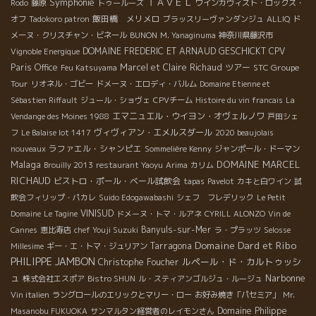
Symphonie
ＴＡＶＥＬ
Rodo
藤原
トゥールーズ
ワインカヴィスト・ロックス・
飯田橋 メリメロ
オフ
Tadokoro patron
ブラッスリーヴァンダンジュ
ALLIQ
ド
メーヌ・クリスチャン・ビネール
BUNON
M. Yanaginuma
神奈川県藤沢市
DOMAINE FREDERIC ET ARNAUD GESCHICKT
CPV
Vignoble Energique
Paris Office
Marcel et Claire Richaud
ツアー
STC Groupe
Feu Katsuyama
Tour
リオネル・ゴビー
ドメーヌ・エロディ・バルム
Domaine Etienne et
Sébastien Riffault
ジュール・ショヴェ
CPVチーム
Histoire du vin francais
La
エマニュエル・ウイヨン・オヴェルノワ
Vendange des Moines 1988
戸田シェ
ヴィヴィアン・エメルスダール
フ
Le Balaise lot 1417
2020 beaujolais
ラファエル・シャンピエ
nouveaux
Sommelière Kenny
ジャンポール・ドーマン
Malaga
DOMAINE MARCEL
Brouilly 2013
restaurant Yaoyu
Arima
カリム
RICHAUD
ビストロ・ポール・ベール試飲会
tapas
Pavelot
カキと白ワイン
試
飲会フィリップ・パカレ
Suido Edogawabashi
シェフ フレデリック
Le Petit
VINISUD
Domaine
Le Tagine
ドメーヌ・トマ・ルアネ
CYRILL ALONZO
Vin de
Banyuls-sur-Mer
Cannes
恵比寿店
chef Youji Suzuki
ラ・プラッツ
Selosse
Domaine Dard et Ribo
Tarragona
Millesime
ギー・エ・トマ・ジュリアン
PHILIPPE JAMBON
ルペール・ド・カルトゥッシ
Christophe Foucher
ュ
Narbonne
株式会社エスポア
Bistro SHUN
ル・スティアンゴルジュ・ルージュ
Vin italien
ラングロールのエリックとマリー・ロー
お好み焼き「パセミア」
Mr.
Domaine Philippe
Masanobu FUKUOKA
サンマルタン経営者のレイモンさん