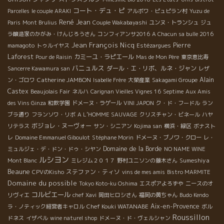
コート・デュ・ピ
Parcelles
le couple ARAKI
アルボワ・ピュピラン村
Yuzu de
René Jean
Paris
Mont Brulius
Couple Wakabayashi
ユンヌ・トランシュ
ジュ
ラ醸造家のかがみ・けんじろうさん
コンフィアンサ2016
A Chacun sa bulle 2016
Jean François Nicq
Pierre
mamagoto
トゥルイヤス
Estézargues
Laforest
カミーユ・ラピエール
Pour de Raisin
Mas de Mon Père
東京恵比寿
バニュルス
ダール・エ・リボ、ルネ・ジャン
Sancerre Kawamura san
レザ
Catherine JAMBON
Alain
ン・ゴロワ
Isabelle Frère
大榮産業
Sakagami Groupe
Castex
Beaujolais Fair
ネルハ
Carignan Vieilles Vignes 16
Septime
Aux Amis
des Vins Ginza
和飲学園
ドメーヌ・ラゲール
VINI JAPON
ク・ド・フードル
ラン
ブラ通り
フランソワ・リボ
A L’HOMME SAUVAGE
クリスチャン・ビネール
ハヤ
ボジョレ・ヌーヴォー
リテラス
サン・シニアン
Kojima san
横浜・緑区
ボナスト
レ
Domaine Emmanuel Giboulot
Stéphane Morin
ドメーヌ・ブノワ・クロー
レ・
Domaine de la Borde
ミュルジェ・デ・ドン・ドゥ・シヤン
NO NAME WINE
ルシヨン
Sumeshiya
Mont Blanc
ミレジム２０１７
野村ユニソンの藤木さん
Beaune
ステファン・ティソ
CPVのKisho
vins de mes amis
Bistro MARMITE
Domaine du possible
Tokyo Koto-ku Oshima
エスポアよろずや
ニースのオ
コルビエール
リヴィエ
chef Xavi
岡田ヒロシさん
福岡の黄ちゃん
Budo Kendo
Chef Kouki WATANABE
Aix-en-Provence
ラ・ノティック経営者キャロル
ボル
Roussillon
ドネス
イザベル
wine naturel shop
ドメーヌ・ド・ヴェルシャン