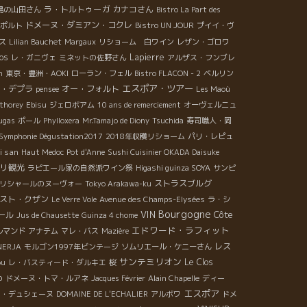
ラ・トルトゥーガ
カナコさん
島の山田さん
Bistro La Part des
ドメーヌ・ダミアン・コクレ
ポルト
Bistro UN JOUR
プイイ・ヴ
ス
Lilian Bauchet
Margaux
リショーム 白ワイン
レザン・ゴロワ
Ros
Lapierre
レ・ガニヴェ
ミネットの佐野さん
アルザス・フンブレ
n
東京・豊洲・AOKI
ローラン・フェル
Bistro FLACON - 2
ベルリン
エスポア・ツアー
・デプラ
オー・フォルト
pensee
Les Maoù
thorey
Ebisu
ジェロボアム
10 ans de remerciement
オーヴェルニュ
ugas
ポール
Phylloxera
Mr.Tamajo de Diony
Tsuchida
寿司職人・岡
 Symphonie Dégustation2017
2018年収穫リショーム
パリ・レピュ
i san
Haut Medoc
Pot d'Anne
Sushi Cuisinier OKADA Daisuke
リ観光
ラピエール家の自然派ワイン祭
Higashi guinza SOYA
サンピ
ストラスブルグ
リシャールのヌーヴォー
Tokyo Arakawa-ku
スト・クザン
Le Verre Vole
Avenue des Champs-Elysées
ラ・シ
Bourgogne
VIN
Côte
ール
Jus de Chausette
Guinza 4 chome
エドワード・ラフィット
ルマンド
アナテム
マレ・バス
Mazière
レス
NERJA
モルゴン1997年ビンテージ
ソムリエール・ケニーさん
サンテミリオン
Le Clos
ou
レ・バスティード・ダルキエ
桜
o
ドメーヌ・トマ・ルアネ
Jacques Février
Alain Chapelle
ディー
エスポア
コ・デュシェーヌ
DOMAINE DE L'ECHALIER
アルボワ
ドメ