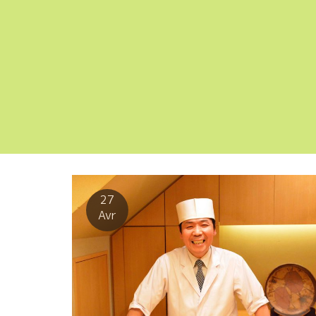
27
Avr