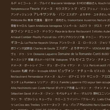
ルド
も
ＡＣコート・ド・ブルイイ
Brasserie Vendange
ＢＭОの桐谷さん
Kouchi I
Fleurie
ニ
ドメーヌ・セクスタン
トマ・ピコ
Pamplemousse
ブリュノ・シュレ
-
アレキサンドル・バン
アンディジェンヌ
エスポア・よろずや・ユキ子さん
H
、
Millésime Bio
熊本
竹富島・星のや・吉村さん
tramontane
Auxerrois Nature 2
ェ
営者キャロル
Spain Andalucia
kanagawa
リュペール・ルロワ
ラ・グロス・ナデ
は
派ワイン
ドミニック・ドゥラン
Place de la Borse
Restaurant 3 étoiles Aube
Arnaud Combier
Pouilly-Fuissé
Izu
イタリアのシシリア島
ドゥニー・デシャン
は
ギヨーム
La Pioche Hayashi Shinya
アントワーヌ・エ・ローランス・ジョリ
T
葡
エスポア・よろずやツアー
然ワイン大試飲会
Charles de Gaulle
VENSKAB
田
で
Domaine de la Romanée-Conti
ヴェ・ドゥ・シャ
Domaine Laguerre
BUDO 
わ
マルセイユ
ヴァン・ナチュー
オーストリア
那覇
ボルドー1977年
Vodopivec
ピ
ドメーヌ・ボートレイ
フー・デュ・ボージョ
イヤン・ド・リュ
Paris en août
バ
キ
ビュヴォン・ナチュール
札幌
Cauzon
チボー
le couple ARAKI
ビストロ・
海
ヤニック・アミ
Restautrant Fernandaise
ドメーヌ・ルノー・ボアイエ
ケケ
世
La Rumbera
Famille Lapierre
ランチ
リリアン・ボシェ
ITO sejour bien occup
T
Alliq Hashimoto san
Cuvée Marcel
ボッケリア市場
ムーラン・ナ・ヴォン
Ｐａ
ュ
Sébastien David
ドメーヌ・ジャン・モペルチュイ
オー・ザルジラ
野村ユニソン
る
Lady Ch
ラン・ラ・ピヨッシュ
キューヴェ・カミーユ
ワインバー「クルーズ」
Massimo
ツ
Le Clos des Treilles
シャトーヌッフ・デュ・パップ
Paris Quarti
・