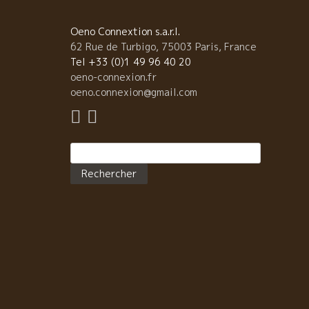
は、彼がフランス・PARISの幻の和食店“伊勢”の和食
ェフをやっていた時代からの知り合いだ。 あの高田
KENZOさんが自分の食堂のように通っていた店。その
Oeno Connextion s.a.r.l.
にも、フランスの銀幕の大スター・カトリーヌ・Ｄさ
62 Rue de Turbigo, 75003 Paris, France
など映画俳優や仏国トップ政治家など多くの著名人が
Tel +33 (0)1 49 96 40 20
入りしていた名店“伊勢”で腕を振るっていたのが、こ
oeno-connexion.fr
大野さん。思い通りの食材が手に入らない状況の中で
oeno.connexion@gmail.com
フランス現地で手に入るもので試行錯誤を繰り返して
和の味を追究し、美味しいものを知り尽くした人達を
了していた大野さんの技は和を超えた何かを感じる。 
Rechercher :
は日本に来た時は、時間の許される限り寄ることにし
いる。 東京都中央区銀座７−２−２０ 電話:03-3571
4120 日本滞在記―TOKYO- 和食・大野 今夜のソワレ
楽しいメンバーが集まりました。来日中の自然派ワイ
の世界でレジェンド的存在のDARD ET RIBOのルネ・
ャン・ダール夫妻、フランソワ・リボ夫妻。今、東京
ビストロでは予約が取れない新進気鋭のビストロBISTR
SHINBAの菊池さん、同じく、長蛇の列で有名なお好み
焼“きじ”のトップ戸田さん、最近、銀座にAUXAMIビ
建てた丸山さん、自然派ワイン・インポーター・ラヴ
ール大園さん、CLUB PASSION DU VINの竹下とまど