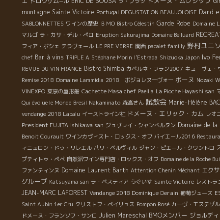
ドメーヌ・ムレシップ
エ
トロワザム−ル
ERIC DE SOUSA
ラ・プラツ
Gi
ン
Dard e
montagne Sainte Victoire
Portugal
DEGUSTATION BEAUJOLOISE
チュ
Garde Robe
Domaine L
SABLONNETTES
ワインの歴史
ＢＭО
Bistro Célestin
ス
RECREA
ン
マルゴ
ラ・カサ・デル・ぺロ
Eruption Sakurajima
Domaine Belluard
野村ユニ
透
フィア・ボシェ
テラヴェール
LE PRE VERRE
関西
pacalet familly
Ivo Fe
Bar à vins
chef
TRIPLE A
Stéphane Morin
l'Estrada
Shizuoka Japon
Bistro Shimba
REVUE DU VIN FRANCE
カベルネ・フラン2007
キューヴェ・
4
ボーヌ
Remise 2018
Domaine Lammidia
2018 ボジョレヌーヴォー
Nozaki W
山
VINEXPO
東京の屋形船
Cachette Masa chef
Paellia
La Pioche Hayashi san
短
試飲会
Marie-Hélène BA
Qui évolue le Monde
Bresil
Nakaminato
森高さん
の
ドメーヌ・エリック・カム
vendange 2018 Lapalu
イーストライン社
レオ
ル
President FUJITA
Domaine de la 
Ishikawa san
ジュヴレイ・シャンベルタン
好
Benoit Courault
ワインカヴィスト・ロックス・オフ
バイエール2016
Restaura
だ
ィニュロン・ドゥ・リレエル
パリ・ベルヴィル
ジャン・ピエール・クワントロ
の
プティトゥ・ペペ
自然派ワイン専門店・ロックス・オフ
Domaine de la Roche Bui
在
Domaine Laurent Barth
エクサ
ファンティンヌ
Attention Chenin Méchant
グループ
Katsuyama san
ラ・ベスティア
うぐいす
Sainte Victoire
レストラ
ャ
JEAN-MARC LAFOREST
Vendange 2018 Dominique Derain
葡萄ジュース
E
と
Saint Aubin 1er Cru
クリストフ・ペイリュス
Pompon Rosé
カーヴ・エステザル
BMOメンバー
Julien Mareschal
ジョルディ
ドメーヌ・フランソワ・サンロ
技