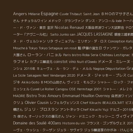
部シ
他
Espagne
Angers
ＢＭＯのマサ子さん
Mélanie
Cuvée Thibaut
Saint Jean
ん
さん
ナチュラルワイン
メドック・グランヴァン
ダンス・アンコール
Iode
トーハ
出
Nicolas Renaud
ー・ド・ヴァン・東京
金沢
大阪自然派ワイン大試飲会
テロ
の
JACQUES LASSAIGNE
ーター「アヴニール社」
Saito Junko san
銀座三越新
、
ヌ・ド・ヴェルシャン
リタ
ヴィニョブル・エリオン・ダ・ロス
Conception Kat
、
Mouche à Tokyo
Tokyo Setagaya
vin rosé
鮨
伊藤の誕生日
ヴァンサン・ガレタ
魅
ローラン・バニョル
大園さん
Paris bistro Roba Seria
Château Lestignac
私
ラフォレ
coinstot vino
ドメーヌ・ミレーヌ
カプリエ醸造元
Nuit d'Ooedo
て
Gr
ンシェ 2016年
キューヴェ・ル・ラン・デュ・メルル
Nagoya Dégustation
-
ドメーヌ・ジャッキー・プレス
La Sicile
Sakagami
Neil
Vendanges 2020
Cui
は
ジキ
Akiko Goto
ＢＭОの山田さん
ヴィリエ・モルゴン
シャトー・ロック・フ
ン
ミッシェル
Cuveé Le Rollier
Canigou
OSE
Hermitage 2001
シャトー・メレ２０
ジ
Bistro Trois Amours
Emmanuel Houillon Overnoy
MADRE
自然派ワイン
で
Olivier Cousin
クリュ
レフェルヴェソンス
Chef Kikuchi
BEAUJOL'ART
ビス
O
ジュリ・ブロスラン
橋さん
アントネッラ
Chef Kikuchi Yuji
マルゴー2016
ヴィヴィ
カ
俊さん
オーリックスの藤元さん
ジャン・ドミニック・カッシーニ
ルを
Domaine des Soulié 400ans
Histoire du vin
フランス・ゴンザルヴェス
201
ニ
ーヴェ・ウッシュ・クーザン
ジュラ・サヴォワ
ジュラ醸造家のかがみ・けんじろ
か、