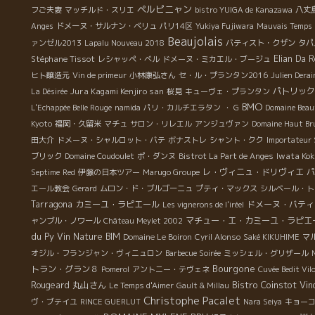
ペルピニャン
フご夫妻
マッチルド・スリエ
bistro YUIGA de Kanazawa
八丈
さ
Anges
ドメーヌ・サルナン・ベリュ
パリ14区
Yukiya Fujiwara
Mauvais Temps
行
Beaujolais
ァンゼル2013
Lapalu Nouveau 2018
バティスト・クザン
タパ
さ
Stéphane Tissot
Elian Da 
レシャッペ・ベル
ドメーヌ・ミカエル・ブージュ
見
一
ヒト醸造元
Vin de primeur
小林康弘さん
セ・ル・プランタン2016
Julien Derai
。
Jura Kagami Kenjiro san
パトリック
La Désirée
桜見
キューヴェ・プランタン
BMO
。
L'Echappée Belle Rouge
namida
パリ・カルチエラタン
・ G
Domaine Beau
の
Kyoto
福岡・久留米
マチュ
サロン・リレエル
アンジュヴァン
Domaine Haut Br
田大介
ドメーヌ・シャルロット・バテ
ボナストレ
シャント・クク
Importateur
け
Iwata Kok
ブリック
Domaine Coudoulet
ポ・ダンヌ
Bistrot La Part de Anges
の
レ・ヴィニュ・ドリヴィエ
パ
Septime
Red
伊藤の日本ツアー
Marugo Groupe
、
エール教会
Gerard
ムロン・ド・ブルゴーニュ
プティ・マックス
シルベール・ト
食
Tarragona
カミーユ・ラピエール
ドメーヌ・バティ
Les vignerons de l'iréel
精
マチュー・エ・カミーユ・ラピエ
ャンブル・ノワール
Château Meylet 2002
du Py
Vin Nature BIM
Domaine Le Boiron
Cyril Alonso
Saké KIKUHIME
マ
オジル・フランジャン・ヴィニュロン
Barbecue Soirée
ミッシェル・グリザール
る
Bourgone
トラン・グラン８
Pomerol
アントニー・テヴェネ
Cuvée Bedit Vil
ん
Bistro Coinstot Vin
Rougeard
丸山さん
Le Temps d'Aimer
Gault & Millau
ソ
Christophe Pacalet
ヴ・ブテイユ
RINCE GUERLUT
Nara Seiya
キョー
瞬