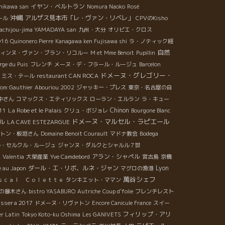
イヤン・ベルトラン
shikawa san
Nomura Naoko
Rosé
沖縄
アルザス見本市「レ・ヴァン・リベレ」
ール
CPVのKisho
achijou-jima YAMADAYA san
九州・大分
オリビエ・クロス
016
Quinonero Pierre
Kanagawa ken Fujisawa shi
ラ・ノティック経
自然
ィンヌ・ヴァン・ブラン・リコルー
M et Mme Benoit
Pupillin
rge du Puis
フレンチ
メーヌ・デ・フラール・ルージュ
Barcelon
ドメーヌ・グレゴリー・
ミス・テール
restaurant CAN ROCA
om Gauthier
Abouriou 2002
ジャッキー・プレス
東京・名古屋の自
中さん
コマックス・エティリックス
ローラン・エルラン
ラ・キュー
La Robe et le Palais
Chinon
11
クリュ・ボジョレ
Bourgone Blanc
ドメーヌ・マルセル・ラピエール
ル
LA CAVE ESTEZARGUE
トン・板垣さん
Domaine Benoit Courault
マドナ教会
Bodega
ル・セルクル・ルージュ
ジャンヌ・ダルクとシャルル７世
ロ
アラン・シャペル
Valentia
大榮産業
Yve Camdebord
宮古島
京橋
ダール・エ・リボ、ルネ・ジャン
Lyon
e au Japon
マグロの漁港
萬谷シェフ
ｓｃａｌ Ｃｏｌｅｔｔｅ
タンキエット・ママン
の藤木さん
bistro YASABURO
Autriche
Coup d'folie
フレンチレスト
assera 2017
ドメーヌ・リヴァトン
Encore Canicule France
スイー
フィリップ・アリ
er Latin
Tokyo Koto-ku Oshima
Les GANIVETS