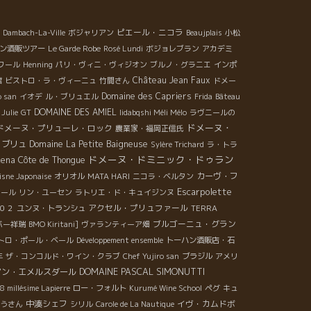
ピエール・ニコラ
Dambach-La-Ville
ボジャリアン
Beaujplais
小松
ン酒販ツアー
Le Garde Robe
Rosé Lundi
ボジョレブラン
アカデミ
ワール
Henning
パリ・ヴィニ・ヴィジオン
ブルノ・グラニエ
インポ
Château Jean Faux
館
ビストロ・ラ・ヴィーニュ
竹間さん
ドメー
Domaine des Capriers
o san
イオデ
ル・ブリュエル
Frida
Bâteau
DOMAINE DES AMIEL
Julie
GT
Iidabqshi Méli Mélo
ラヴニールの
ドメーヌ・
ドメーヌ・プリューレ・ロック
農業家・福岡正信氏
・ブリュ
Domaine La Petite Baigneuse
Sylère Trichard
ラ・トラ
ドメーヌ・ドミニック・ドゥラン
aena
Côte de Thongue
カーヴ・フ
isne Japonaise
オリオル
MATA HARI
ニコラ・ベルタン
Escarpolette
ォール
リン・ユーセン
ラトリエ・ド・キュイジンヌ
アクセル・プリュファール
０２
ユンヌ・トランシュ
TERRA
ブルゴーニュ・グラン
バー祥瑞
BMO Kiritani]
ヴァランティーア畑
トロ・ポール・ベール
Développement ensemble
トーハン酒販店・石
年
ザ・コンコルド・ワイン・クラブ
Chef Yujiro san
ブラジル
アメリ
DOMAINE PASCAL SIMONUTTI
アン・エメルスダール
8 millésime Lapierre
ロー・フォルト
Kurumé Wine School
ペグ
キュ
中湊シェフ
イヴ・カムドボ
うさん
シリル
Carole de La Nautique