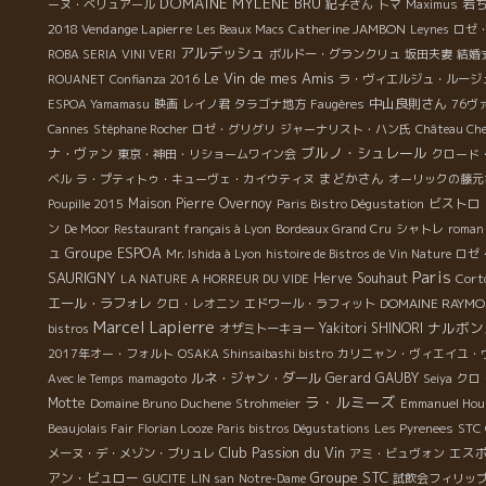
DOMAINE MYLENE BRU
岩
ーヌ・ベリュアール
紀子さん
トマ
Maximus
へ
2018 Vendange Lapierre
Catherine JAMBON
Les Beaux Macs
Leynes
ロゼ
アルデッシュ
ROBA SERIA
VINI VERI
ボルドー・グランクリュ
坂田夫妻
結婚
Le Vin de mes Amis
ROUANET
Confianza 2016
ラ・ヴィエルジュ・ルージ
中山良則さん
ESPOA Yamamasu
映画
レイノ君
タラゴナ地方
Faugères
76ヴ
Cannes
Stéphane Rocher
ロゼ・グリグリ
ジャーナリスト・ハン氏
Château Che
ブルノ・シュレール
ナ・ヴァン
東京・神田・リショームワイン会
クロード
まどかさん
ベル
ラ・プティトゥ・キューヴェ・カイウティヌ
オーリックの藤元
Maison Pierre Overnoy
ビストロ
Poupille 2015
Paris Bistro Dégustation
ン
De Moor
Restaurant français à Lyon
Bordeaux Grand Cru
シャトレ
roman
Groupe ESPOA
ュ
Mr. Ishida à Lyon
histoire de Bistros de Vin Nature
ロゼ
Paris
SAURIGNY
Herve Souhaut
Cort
LA NATURE A HORREUR DU VIDE
エール・ラフォレ
DOMAINE RAYMO
クロ・レオニン
エドワール・ラフィット
Marcel Lapierre
ナルボン
Yakitori SHINORI
bistros
オザミトーキョー
2017年オー・フォルト
OSAKA Shinsaibashi bistro
カリニャン・ヴィエイユ・
ルネ・ジャン・ダール
Gerard GAUBY
Avec le Temps
mamagoto
Seiya
クロ
ラ・ルミーズ
Motte
Domaine Bruno Duchene
Strohmeier
Emmanuel Houi
STC 
Beaujolais Fair
Florian Looze
Paris bistros Dégustations
Les Pyrenees
Club Passion du Vin
エス
メーヌ・デ・メゾン・ブリュレ
アミ・ビュヴォン
Groupe STC
アン・ビュロー
GUCITE
LIN san
Notre-Dame
試飲会フィリッ