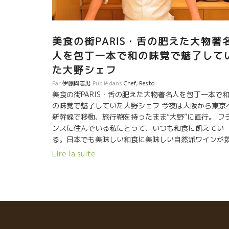
美食の街PARIS・舌の肥えた大物著
人を包丁一本で和の味覚で魅了して
た大野シェフ
Par
伊藤與志男
Publié dans
Chef
,
Resto
美食の街PARIS・舌の肥えた大物著名人を包丁一本で
の味覚で魅了していた大野シェフ 今夜は大阪から東京
新幹線で移動、旅行鞄を持ったまま“大野”に直行。 フ
ンスに住んでいる私にとって、いつも和食に飢えてい
る。日本でも美味しい和食に美味しい自然派ワインが
めるレストランが少ない。 本当に残念でならない。と
Lire la suite
っきり美味しい和食を造るシェフは沢山いるけど、腕
いいシェフほどワインには無関心な人が多い。ミネラ
のきいたイオデな潮っぽい自然派ワインは、和食の美
しさを何倍にもひきたたせてくれるのに。繊細な技の
食ほど最高のマリアージなのに。残念でならない。 で
も、東京・銀座に、この大野さんがいる。 大野さんと