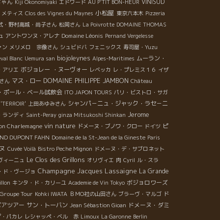
ちゃん
VINISUD
Kiji Okonomiyaki
エドワード
AU P'TIT BON-HEUR
小松屋
・メティス
Clos des Vignes du Maynes
東京六本木
Pizzeria
式・野村高城・尚子さん
松岡さん
La Poivrotte
DOMAINE THOMAS
Domaine Léonis
ュ
アントワンヌ・アレナ
Pernand Vergelesse
ァン
メリメロ 宗像さん
シュビドバ
フェニックス
寿司屋・Yuzu
biojoleynes
ムーラン・
val Blanc
Uemura san
Alpes-Maritimes
ボジョレー ・ヌーヴォー
・アリエ
レベッカ
レ・プレミス１６
イザ
DOMAINE PHILIPPE JAMBON
マス・ロー
さん
Château
・ポール・ベール試飲会
ITO JAPON TOURS
パリ・ビストロ・サガ
シャンパ－ニュ・ジャック・ラセ－ニ
 'TERROIR'
上田あゆみさん
Jerome
・ランディ
Saint-Peray
ginza Mitsukoshi Shinkan
vin nature
on Charlemagne
ピ
ドメーヌ・ブノワ・クロー
ドイツ
ND DUPONT FAHN
Domaine de la St-Jean de la Gineste
Paris
ヌ
Cuvée Voilà
Bistro Peche Mignon
ドメーヌ・デ・サブロネット
Le Clos des Grillons
ヴィーニュ
オリヴィエ
肉
Cyril
ル・スラ
Champagne Jacques Lassaigne
La Grande
・ド・ヴージョ
ボジョロワーズ
llon
キンタ・ド・カリーユ
Academie de Vin Tokyo
Groupe Tour
Kohki IWATA
ＢＭО社の山田さん
ブラーヴ・マルゴ
ド
ポアツアー
サン・トーバン
ドメーヌ・ダミ
Jean Sébastion Gioan
プ・パカレ
レシャッペ・ベル 赤
Limoux
La Garonne
Berlin