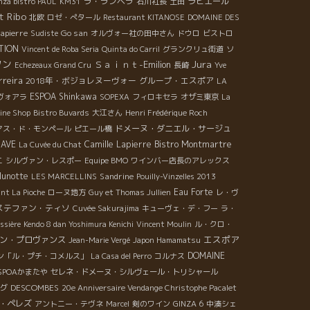
ラ・ランベラ
ラピエール
nza bistro PAUL
KM31
石川社長
土田
t Ribo
北欧
ロゼ・ぺタール
Restaurant KITANOSE
DOMAINE DES
apierre
Go san
Sudiste
オルヴォー社の田中さん
ドウロ
ビストロ
TION
Vincent de Roba Seria
Quinta do Carril
グランクリュ街道
ソ
ソン
Jura
Ｓａｉｎｔ-Emilion
Echezeaux Grand Cru
長崎
Yve
rreira
2018年・ボジョレヌーヴォー
グループ・エスポア
LA
ESPOA Shinkawa
ヴォアラ
SOPEXA
フィロキセラ
オザミ東京
La
ine Shop
Bistro Buvards
大江さん
Henri Frédérique Roch
ドメーヌ・ダニエル・サージュ
マス・ド・モンペール
ピエール橋
CAVE
Camille Lapierre
Bistro Montmartre
La Cuvée du Chat
ニ
シルヴァン・レスポー
Equipe BMO
ワインバー店長のアレックス
lunotte
Sandrine
LES MARCELLINS
Pouilly-Vinzelles 2013
Eau Forte
nt La Pioche
ローヌ地方
Guy et Thomas Jullien
レ・ヴ
ステファン・ティソ
Cuvée Sakurajima
キューヴェ・デ・フー
ラ・
ssière
Kendo 8 dan Yoshimura Kenichi
Vincent Moulin
ル・クロ・
エスポア
ン・プロヴァンス
Jean-Marie Vergé
Japon Hamamatsu
DOMAINE
ン「ル・プチ・コメルス」
La Casa del Perro
コルナス
SPOAかまたや
セレネ・ドメーヌ・シルヴェール・トリシャール
DESCOMBES
グ
20e Anniversaire Vendange Christophe Pacalet
・ペレズ
アントニー・テヴネ
Marcel
剣のワイン
GINZA 6
中湊シェ