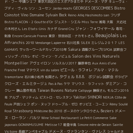
中湊シェフ
ド・フー
東京大田区のエスポアかまたや
ドメーヌ・マダ
キューヴェ・
Bistro
GEORGES DESCOMBES
ブディ・ヴィル
リン・ユーセン
Janbo-mochi
Coinstot Vino
Domaine Sylvain Bock
Reino
Alliq Hashimoto san
フリダ
Bistro FLACON - 2
Goutte d’Or
ジュスト・シエル
Miss Terre
湘南
大阪 大近社
ジャン・フォワイヤール
の木村さん
Les Etats-Unis
カナダ
Grand Cru
寿司・
Beaujolais
Les
刺身
Encore Canicule France
東京・世田谷区・ナカモトさん
Affranchis
2018 Vendange Lapierre
石川社長
SILEX
ミレジム２０１７
LES
Sakura
GAMAYS
サッカーワールドカップ2018年
酒販グループESPOA
試飲会フ
Salon des Vins Naturels
ィリップ・パカレ
オビ・ワイン・ケノビュル
Montpellier
アヴェイロン
ソルスルリ2017
藤原幸也
Aux Amis d’une
ピエール・ラフォレ
アルマ・マテル
Franche
Fred
マテウス
vin du sabre
タヴェル
B.B.B. ボジョレ試飲会
tramontane
石川県小松市
松岡さん
ガラピア
クローズ・エルミタージュ
ダミアン・コ
Pas à Pas
ケケ
マリウス・ラフィット
Taiwan Buvons Nature
クレー
勝山晋作死去
Callipyge
勝俣さん
モルゴン2016
Yakitori SHINORI
年
アルプ・マリティム
ビストロ・セレスタン
NERJA
Côte de
Feule
戸田シェフ
ポン・ヌッフ
ドゥーブル・ゼロ
オリビエ・コーエン
Rémy Soulié
Strasbourg
Beziers
ドメー
Rosé
Millésime Bio 2018
ボーヌのケンタロウさん
ヌ・ローラン・バルツ
Wine School
Restaurant Le Petit Commerce
Sake
japonais GONINMUSUME
Metisse 17
能登半島
Simone mère de Derain
Sainte
ドメーヌ・ヴァランタン・ヴァレス
Victoire
長崎アンペキャブル
シャルドネ