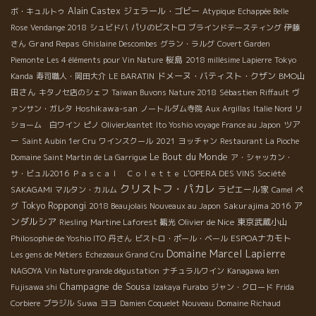
Alain Castex
ジェラール・ゴビー
ボ・キュルトゥ
Atypique
Echappée Belle
Rose
Vendange 2018
シュビドバ
パリのビストロ
ブラインドテースティング
伊藤
Grand Repas
さん
Ghislaine Descombes
グラン・ラルグ
Covert Garden
桜島
Piemonte
Les 4 éléments pour Vin Nature
2018 millésime Lapierre
Tokyo
ドメーヌ・バティスト・クザン
BMO山
Kanda
寿司職人・岡田大介
LE BARATIN
田さん
キタノセ店のシェフ
Taiwan Buvons Nature 2018
Sébastien Riffault
ヴ
Hoshikawa-san
ァンサン・ガレタ
ノートルダム寺院
Aux Argillas
Italie Nord
リ
ツア
ショーム 白ワイン
ピノ
OlivierJeantet
Ito Yoshio voyage France au Japon
ー
Saint Aubin 1er Cru
ワインスクール
2021
ヨッチャン
Restaurant La Pioche
Le Bout du Monde
Domaine Saint Martin de La Garrigue
ア・シャッカン・
サ・ビュル2016
Ｐａｓｃａｌ Ｃｏｌｅｔｔｅ
L'OPERA DES VINS
Société
クリストフ・パカレ
ラピエール家
SAKAGAMI
マルタン・カルム
Camel
ペ
ア
Tokyo Roppongi
Sakurajima 2016
グ
2018 Beaujolais Nouveaux au Japon
ンダルシア
Olivier de Nice
東京武蔵小山
Riesling
Martine Laforest
観光
ESPOAナカモト
Philosophie de Yoshio ITO
丹さん
ビストロ・ポール・ベール
Domaine Marcel Lapierre
Les gens de Métiers
Echezeaux Grand Cru
NAGOYA Vin Nature grande dégustation
ナチュラルワイン
Kanagawa ken
Champagne de Sousa
Fujisawa shi
Izakaya Furabo
ジャン・クロード
Frida
ヨヨ
Corbiere
ブラジル
Suwa
Damien Coquelet Nouveau
Domaine Richaud