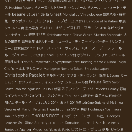
タロニア地方
ラピエール・2018年収穫
フィリップ・ヴァイ
ボルドー1977年
ス
Hoshino Resort
ドメーヌ・カトリーヌ・ベルナール
ドメール・レ・オート・テ
Beaune
St Jean de la Ginest
ール
Mondial du Vin biologique
剣道八段・好村
シャトー・プピーユ
La Robe et le Palais
兼一
ポンポン・ルージュ
パザパ
中湊
ビストロ・フラコン
シェフご夫妻
恵比寿店
ビストロ・オザミ
2018年ビュヴォ
銀座オザミ
Tokyo Ginza
ン・ナチュール
Stéphane Morin
Station Shinosaka
大
阪の醸造者
世界遺産旧ボルドー街
キューヴェ・デ・フー
インポーター「サンフォ
ドメーヌ・デ・フラール・
ドメーヌ・アド・ヴィヌム
ニー」試飲会2017年
ルージュ
オー・ラングドックのロックブラン村
ボジョレ・
アメリカ
ラピエール
研修生のセイヤさん
Importateur Symphonie Free Tasting
Marco Giuliani
Tokyo
Chofu
六本木
アシニャン
Mariage de Nomura Takaki
Shizuoka Japon
Christophe Pacalet
アルティザン
オザミ・デ・ヴァン 銀座
L'Ecume
カー
Prieure Roch
エム３１
サンフォニー・テイスティング
ジャニエール村
Salon
ステファン・ティソ
Saint Jean
Waingakuen
La Flou
新宿
Reviens Gamay
野崎
ワインショップ
ヴォンゴレ・スパゲティ
Tanii-san
いまでや
幸子さん
FRANCE
FINAL
テール・ド・ヴォルカン2014
お正月2019年
Jérôme Guichard
Mathieu
Vergnes et Marion Kergines
Higashi guinza SOYA
共存
Hoshinoya Yoshimura
THOMAS PICOT
san
イクザヴィエ
インポーター「アヴニール社」
Georges
cho yukiko san
Domaine Laurent Barth
Lemarié
高山南美さん
Le Vieux
ビストロ・ブリュタル
Aix-en-Provence
Bordeaux
Yuzu de Paris
ジャンヌ・