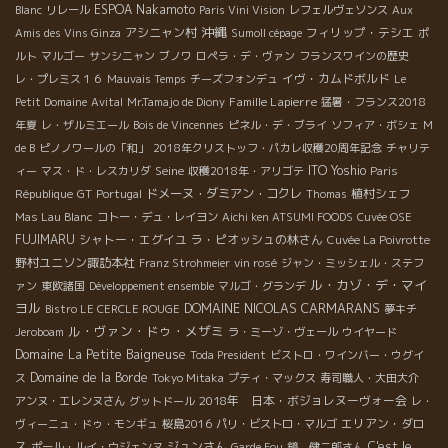
ESPOA Nakamoto
Blanc
リレール
Paris Vini Vision
レフェルヴェソンス
Aux
沖縄
アシニャン村
フィリップ・テシエ
Amis des Vins Ginza
Sumoll cépage
ポ
ルト
マルゴー
サンシニャン
ブノワ
ロペラ・デ・ヴァン
フランスワインの歴史
イヴ・カムドボルド
レ・プレミス１６
Mauvais Temps
チーズフォンデュ
Le
Famille Lapierre
Petit Domaine
Avital
Mr.Tamajo de Diony
猛暑・フランス2018
年夏
レ・ザルミエール
Bois de Vincennes
ピネル・デ・ブライ
ソフィア・ボシェ
M
de B
ピノノワールの「和」
2018年クリストッフ・パカレ収穫20周年記念
チャリテ
Seine
ITO Yoshio
ィー
マス・ド・レスカリダ
収穫2018年・アリゴテ
Paris
ドメーヌ・ダミアン・コクレ
植村シェフ
République
GT
Portugal
Thomas
Mas Lau Blanc
コトー・デュ・レイヨン
Aichi ken ATSUMI FOODS
Cuvée OSE
FUJIMARU
シャトー・エグイユ
ラ・ピオッシュの林さん
Cuvée La Poivrotte
野村ユニソン諏訪本社
Franz Strohmeier
vin rosé
ジャン・ミッシェル・ステフ
ル・カゾ・デ・マイ
ァン
東欧諸国
Développement ensemble
マルゴ・グランデ
ヨル
DOMAINE NICOLAS CARMARANS
Bistro LE CERCLE ROUGE
夢キチ
ル・ヴァン・ドゥ・メザミ
Jeroboam
ラ・ミーゾ・ヴェール
ウイヤード
Domaine La Petite Baigneuse
Toda President
ビストロ・ワインバー・ウグイ
Domaine de la Borde
ス
Tokyo Mitaka
プティ・マックス
寿司職人・大田大介
2018年 日本・ボジョレヌーヴォー会
アンヌ・エレンヌさん
グットドール
レ・
エリアン・ダロ
ヴィーニュ・ドゥ・モンギュ
桜島2016
パリ・ビストロ・マルゴ
ス
ジュンさん
C'est le
ポール・ルイ・ウジェンヌ
Garde Fou
鏡 健二郎さん