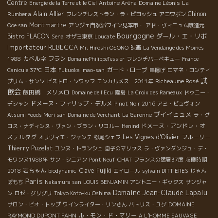
Centre
Domaine Léonis
La
Energie de la Terre et le Ciel
Antoine Aréna
Alain Allier
Rumbera
Chinon
フレンチレストラン・ラ・ピヨッシュ
アコワボン
Montmartre
Ooe san
アンジェ自然派ワイン見本市・
アド・ヴィニュム醸造元
Bourgogne
ダール・エ・リボ
Bistro FLACON
Sena
オザミ東京
Loucate
Importateur REBECCA
Mr. Hiroshi OSONO
映画
La Vendange des Moines
カベルネ フラン
1988
DomainePhilippeTessier
フレンチバーベキュー
France
日本
ガード・ローブ
Canicule 37℃
Fukuoka Imao-san
串揚げ
ロマネ・コンティ
試
Richeaume Rosé
プリム・サンソ
ビストロ・ソワッフ
モンカルメス 2011年
飲会
飯田橋 メリメロ
Domaine de l'Ecu
霧島
La Croix des Rameaux
ドゥニー・
ドメーヌ・フィリップ・デルメ
デシャン
Pinot Noir 2016
アミ・ビュヴォン
プイイヒュメ
Atsumi Foods Mori san
Domaine de Verchant
La Garonne
ラ・グ
ドメーヌ・アンドレ・オ
ロス・ナディンヌ・ヴァン・ブラン・リコルー
Henind
ステルタグ
Les Vignes d'Olivier
フルーリー
オリヴィエ・ジャンテ
松尾シェフ
Thierry Puzelat
ユンヌ・トランシュ
息子のマリウス
ラ・ヴァンダンジュ・デ・
CHAT
モワンヌ1988年
サン・シニアン
Pont Neuf
フランスの猛暑37度
収穫時期
岩ちゃん
Ｃave Fujiki
2018
biodynamic
エイロール
sylvain DITTIERES
じゃん
Paris
ぼもち
Nakamura san
LOUIS BENJAMIN
アントニー・ギックス
サンジャ
Domaine Jean-Claude Lapalu
ン
ロゼ・グリグリ
Tokyo Koto-ku Oshima
DOMAINE
サロン・ビオ・トップ
ワインライター・リンさん
パトリス・ユグ
RAYMOND DUPONT FAHN
ル・モン・ド・マリー
A L’HOMME SAUVAGE