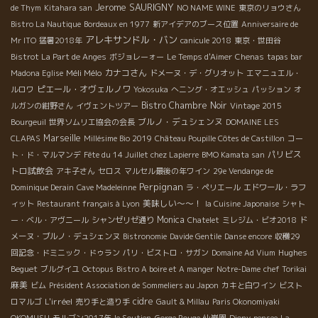
Jerome SAURIGNY
de Thym
Kitahara san
NO NAME WINE
東京のリョウさん
Bistro La Nautique
Bordeaux en 1977
新アイデアのブース位置
Anniversaire de
アレキサンドル・バン
Mr ITO
猛暑2018年
canicule 2018
東京・世田谷
Bistrot La Part de Anges
ボジョレーォー
Le Temps d'Aimer
Chenas
tapas bar
Méli Mélo
カナコさん
Madona Eglise
ドメーヌ・デ・グリオット
エマニュエル・
ピエール・オヴェルノワ
ルロワ
Yokosuka
へニング・オエッシュ
パッション
オ
Bistro Chambre Noir
ルガンの紺野さん
イヴェントツアー
Vintage 2015
ブルノ・デュシェンヌ
Bourgeuil
世界ソムリエ協会の会長
DOMAINE LES
Marseille
CLAPAS
Millésime Bio 2019
Château Poupille Côtes de Castillon
コー
パリビス
ト・ド・マルマンデ
Fête du 14 Juillet chez Lapierre
BMO Kamata san
トロ試飲会
アキ子さん
セロス
マルセル最後の年ワイン
29e Vendange de
Perpignan
Dominique Derain
Cave Madeleinne
ラ・ペリエール
エドワール・ラフ
美味しい～～！
ィット
Restaurant français à Lyon
la Cuisine Japonaise
シャト
Monica
ー・ベル・アヴニール
シャンゼリゼ通り
Chatelet
ミレジム・ビオ2018
ド
メーヌ・ブルノ・デュシェンヌ
Bistronomie
Davide Gentile
Danse encore
収穫29
Hughes
回記念・ドミニック・ドゥラン
パリ・ビストロ・サガン
Domaine Ad Vium
Beguet
ブルグイユ
Octopus
Bistro A boire et A manger
Notre-Dame
chef Torikai
麻美
ビム
Président Association de Sommeliers au Japon
カキと白ワイン
ビスト
L'irréel
cidre
ロマルゴ
売り手と造り手
Gault & Millau
Paris Okonomiyaki