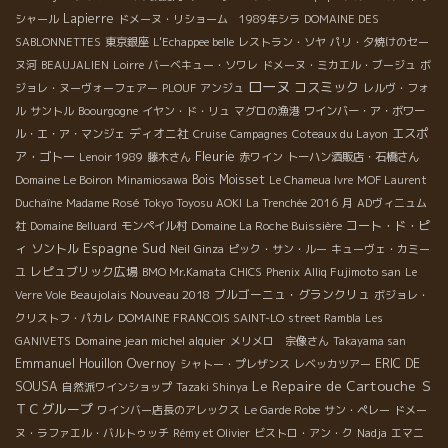
Lapierre
シャール
ドメーヌ・リショーム 1989年シラ
DOMAINE DES
SABLONNETTES
東京銀座
L'Echappee belle
レストラン・ソヤ
パリ・夕焼けのセー
ヌ河
BEAUJALIEN
Loirre
バーベキュー・ソワレ
ドメーヌ・ミカエル・ブージュ
ボ
ローヌ
コスミック
ジョレ・ヌーヴォーフェアー
PLOUF
アンジュ
レルヴ・フォ
ル
サントル
Boourgogne
イヤン・ド・リュ
マグロの漁港
ワインバー・ア・ボワー
ディオニ社
エスポ
ル・エ・ア・マンジェ
Cruise
Campagnes
Coteaux du Layon
Fleurie
ア・ゴトー
Lenoir 1989
藤木さん
赤ワイン
トーハン酒販店・石橋さん
Bois Moisset
Domaine Le Boiron
Minamiosawa
Le Chameua Ivre
MOF Laurent
Duchaîne
Madame Rosé
Tokyo Toyosu AOKI
La Trenchée 2016
月
ADヴィニュム
コート・ド・ピ
社
Domaine Belluard
モンペイル村
Domaine La Roche Buissière
Espagne Sud
ィ
ソントル
Neil
Ginza
ピック・サン・ルー
キューヴェ・カミー
レピュブリック広場
ユ
BMO Mr.Kamata
CHICS
Phenix
Alliq Fujimoto san
Le
Beaujolais Nouveau 2018
ブルゴーニュ・グランクリュ
Verre Vole
ボジョレ・
クリストフ・パカレ
DOMAINE FRANCOIS SAINT-LO
street Rambla
Les
Domaine jean michel alquier
GANIVETS
メリメロ 宗像さん
Takayama san
Emmanuel Houillon Overnoy
ERIC DE
シャトー・プレザンス
レベッカツアー
Le Repaire de Cartouche
Ｓ
SOUSA
自然派ワインショップ
Tazaki Shinya
ＴＣグループ
ワインバー店長のアレックス
Le Garde Robe
サン・ペレー
ドメー
ヌ・ラファエル・バルトゥッチ
Rémy et Olivier
ビストロ・アン・ク
Nadja
エマニ