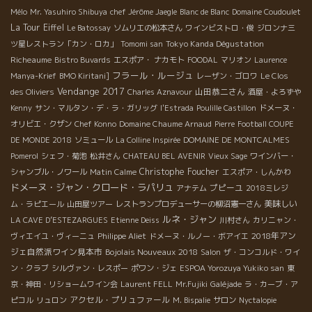
Mélo
Mr. Yasuhiro Shibuya
chef Jérôme Jaegle
Blanc de Blanc
Domaine Coudoulet
La Tour Eiffel
Le Batossay
ソムリエの松本さん
ワインビストロ・俊
ジロンナ三
Tokyo Kanda Dégustation
ツ星レストラン「カン・ロカ」
Tomomi san
Richeaume
Bistro Buvards
エスポア・ ナカモト
FOODAL
マリオン
Laurence
フラール・ルージュ
Manya-Krief
BMO Kiritani]
レーザン・ゴロワ
Le Clos
Vendange 2017
山田恭二さん
des Oliviers
Charles Aznavour
酒屋・よろずや
Kenny
サン・マルタン・デ・ラ・ガリッグ
l'Estrada
Poulille Castillon
ドメーヌ・
オリビエ・クザン
Chef Konno
Domaine Chaume Arnaud
Pierre
Football COUPE
DE MONDE 2018
ソミュール
La Colline Inspirée
DOMAINE DE MONTCALMES
Pomerol
シェフ・菊池
松井さん
CHATEAU BEL AVENIR
Vieux Sage
ワインバー・
Christophe Foucher
シャンブル・ノワール
Matin Calme
エスポア・しんかわ
ドメーヌ・ジャン・クロード・ラパリュ
プピーユ
アナテム
2018ミレジ
美味しい
ム・ラピエール
山田屋ツアー
レストランプロデューサーの柳沼憲一さん
ルネ・ジャン
LA CAVE D’ESTEZARGUES
Etienne Deiss
川村さん
カリニャン・
2018年アン
ヴィエイユ・ヴィーニュ
Philippe Aliet
ドメーヌ・ルノー・ボアイエ
ジェ自然派ワイン見本市
Bojolais Nouveaux 2018
Salon
ザ・コンコルド・ワイ
ン・クラブ
シルヴァン・レスポー
ポワン・ジェ
ESPOA Yorozuya Yukiko san
東
京・神田・リショームワイン会
Laurent FELL
Mr.Fujiki
Galéjade
ラ・カーブ・ア
アクセル・プリュファール
ピコル
リュロン
M. Bispalie
サロン
Nyctalopie