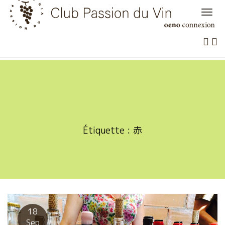
Skip
to
content
Étiquette :
赤
18
Sep