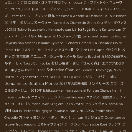
ュエル・ジブロ
居酒屋・ユメキチ神田
Florian Looze
ラ・プティトゥ・キューヴ
ドメーヌ・ジャン・ミシェル・アルキエ
ェ・カイウティヌ
ワインバー「クルー
ズ」
chef Xabi
ラ・プラッツ
藤丸
Massimo & Antonella
Domaine La Tour Boisée
2018年・ボジョレヌーヴォー
Ruchottes Chamertin Grand Cru
ジル・ダヴァス
La Tortuga
LEONIS
Tokyo Setagaya-ku Nakamoto san
Baune Kentaro-san
プ
ラス・ド・ラ・ブルス
Margaux 2016
ジョージア国
vin rosé et somen
La Pioche
Séléné Domaine Sylvère Trichard
La Chambre Noire
Hayashi san
Florance
ジュラ
PEOPLE
Paris 11e
メ
コスタドール・フォアン
アスティ町
Les Clapas
ドック
東京三鷹
バニュルス・シュール・メール
Sophia Bauchet
ＢＭОの斉藤さん
ルネ・モス
お好み焼き・きじ「さんて寛」
Tokyo Bunkyo ku
エスポアよろず
Sebastien Chatillon
やユキ子さん
Port du Thon
Brendan Tracy
北浜フレンチ
restaurant TAIHOU
Chablis
Bistro La Vigne
BIOJOLAISE
マダム・ロゼ
Domaine Le Bout du Monde
サンドリーヌ
2017年の収穫情報
クローズ・
エルミタージュ 2016年
Ishikawa-ken Komatsu-shi
Pont au Change
Henri
Frédérique Roch
ケヴィン・デコンブ
Cuveé Précieuse
ウグイス・紺野真シェフ
ア
メリカ・オレゴン
Marie-lo de l'Anglore
La Poivrotte
アンジュヴァン
Yorozuya
VIN
Sud
la Porte de Bourgogne
Takahashi san
VINI JAPON
Emilie
Alain
カスティヨン
Chapelle
ル・ｒタン・デメ
Shun san
サンジョゼフ
Ouverture de
la cave Trois Amours
ビオトップワイン
ラ・デジレ
Mouressipe Rosé
フレンチ
ブ
レンダン・トレイシー
Kobayashi Yasuhiro
2017
ジル・アザム
JEAN PAUL BRUN