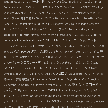
ル・ルペール・ド・カルトゥッシュ
de la Gineste
ムレシップ・ロゼ
LA MISE
モンペリエ・自然派ワイン見本市
Fujimama san
Matthieu BOUCHET
village
Jasniers
ボジョレ・ヴィラージュ
ヴィンテージュ2015
Strohmeier
ジャン・クロ
ード・ラトー
荒木夫妻
La Terre d'Or
Clos Baquey
bistro de Paris
Penedès
レシャ
ッペ・ベル 赤
Pet Nat
東京自然ワイン大試飲会
Beaujolais Villages
Caviste
クラブ・パッション・デュ・ヴァン
Nakayama
Rocks Off
Terroir
Yoshinori san
オザミの小松さん
Domaine
Paris Bistro Le Verre Volé
Macéo
salon de vin ''INDIGENES''
de la lunotte
ドメーヌ・シャルロット・
エ・ジャン・バティスト・セナ
ニュイ・サン・ジョルジュ・プルミエクリュ
森高
ESPOA YOROZUYA TOURS
さん
2018年
メーヌ・デ・フラール・ルージュ
野
村ユニソンの藤木さん
ワイン・リタ
中湊しげる
ドメーヌ・ラゲール
2018 ボジョ
Château
クロズリー・デ・ムシ
レヌーヴォー
オフ
クリスチャン・ビネール
Poupille
クロ・ルジャール・ル・ブール1996年
Cuvée Thibaut
LESTIGNAC
バルセロナ
Eyrolle
シェフ・タケモト
MATA HARI
La Cadette
マルティーヌ
長
崎
Asami
野村高城さん
Domaine Jérôme Guichard
米沢
Abrieu
Ozil Frangins
ジャン・クロード・
Vignerons
Salon Bio Top
Bistrot Parcelles
CPV TOURS
ラパリュ
Ryo-san
Importateur AVENIR
Pompon Rosé
ヴァカンス
キンタ・
ド・カリーユ
Bistro Passion et Nature
Tom Gauthier
Maury
serveuse Ana
ラ・
コート・ド・カスティヨン
ヴィエルジュ・ルージュ
シルベール・トリシャールの
レ・ザフランシ
東京フレンチ
ヌーヴォー
東京・広尾
MAREE BASSE