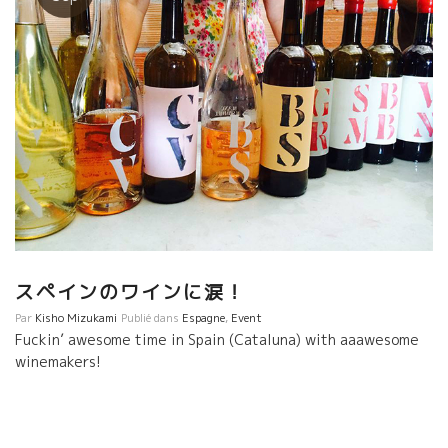
スペインのワインに涙！
Par
Kisho Mizukami
Publié dans
Espagne
,
Event
Fuckin’ awesome time in Spain (Cataluna) with aaawesome
winemakers!