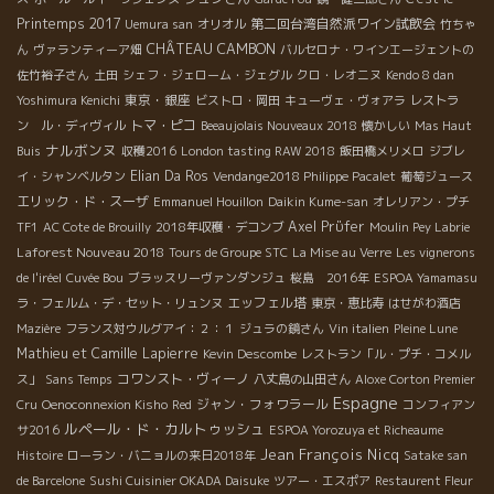
Printemps 2017
第二回台湾自然派ワイン試飲会
Uemura san
オリオル
竹ちゃ
CHÂTEAU CAMBON
ん
ヴァランティーア畑
バルセロナ・ワインエージェントの
佐竹裕子さん
土田
シェフ・ジェローム・ジェグル
クロ・レオニヌ
Kendo 8 dan
東京・銀座
Yoshimura Kenichi
ビストロ・岡田
キューヴェ・ヴォアラ
レストラ
トマ・ピコ
ン ル・ディヴィル
Beeaujolais Nouveaux 2018
懐かしい
Mas Haut
ナルボンヌ
Buis
収穫2016
London tasting RAW 2018
飯田橋メリメロ
ジブレ
Elian Da Ros
イ・シャンベルタン
Vendange2018 Philippe Pacalet
葡萄ジュース
エリック・ド・スーザ
Emmanuel Houillon
Daikin Kume-san
オレリアン・プチ
Axel Prϋfer
TF1
AC Cote de Brouilly
2018年収穫・デコンブ
Moulin Pey Labrie
Laforest Nouveau 2018
Tours de Groupe STC
La Mise au Verre
Les vignerons
de l'iréel
Cuvée Bou
ブラッスリーヴァンダンジュ
桜島 2016年
ESPOA Yamamasu
エッフェル塔
ラ・フェルム・デ・セット・リュンヌ
東京・恵比寿
はせがわ酒店
Mazière
フランス対ウルグアイ：２：１
ジュラの鏡さん
Vin italien
Pleine Lune
Mathieu et Camille Lapierre
Kevin Descombe
レストラン「ル・プチ・コメル
コワンスト・ヴィーノ
ス」
Sans Temps
八丈島の山田さん
Aloxe Corton Premier
Espagne
ジャン・フォワラール
Cru
Oenoconnexion Kisho
Red
コンフィアン
ルペール・ド・カルトゥッシュ
サ2016
ESPOA Yorozuya et Richeaume
Jean François Nicq
Histoire
ローラン・バニョルの来日2018年
Satake san
de Barcelone
Sushi Cuisinier OKADA Daisuke
ツアー・エスポア
Restaurent Fleur