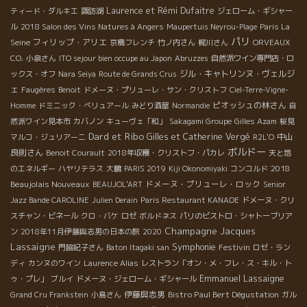
Laurence et Rémi Dufaitre
ティード・ダルキエ
諏訪湖
ジェローム・ギシャー
ル
2018 Salon des Vins Natures à Angers
Maupertuis Neyrou-Plage
Paris La
パリ
フィリップ・アリエ
Seine
京橋フレンチ
竹ノ内さん
梶川さん
ORVEAUX
CO.
小泉さん
ITO sejour bien occupe au Japon
Abruzzes
自然派ワイン専門店・ロ
ジル・キャトリンヌ・ヴェルジ
ックス・オフ
Nara Seiya
Route de Grands Crus
ェ
Faugères
Benoit
ドメーヌ・プリューレ・サン・クリストフ
Ciel-Terre-Vigne-
ピオッシュの林さん
Homme
ドミニック・べリュアール
みどり酒屋
Normandie
自
然派ワイン見本市
カバノン
キューヴェ「和」
Sakagami Groupe
Gilles Azam
桜見
Dard et Ribo
Gilles et Catherine Vergé
中山
マルコ・ジュリアーニ
R2L'O
ボルドー
良則さん
Benoit Courault
2018年収穫・クリストフ・パカレ
天と地
2018
のエネルギー
ハヤリテラス
大鵬
PARIS 2019
Kiji Okonomiyaki
コンコルド
Beaujolais Nouveaux
ドメーヌ・プリューレ・ロック
BEAUJOL'ART
Senior
Jazz Bande CAROLINE
Julien Derain
Paris Restaurant KANADE
ドメーヌ・クリ
スチャン・ビネール
クロ・バケ
ロゼ
ボルドネス
パリのビストロ・シャトーブリア
Champagne Jacques
ン
2018年11月伊藤與志男の日本の旅
2020
Lassaigne
Symphonie
Festivin
門脇紀子さん
Baton Itagaki san
ロゼ・ラン
ディ
カンヌのワイン
Laurence Alias
レストラン「オン・メ・フレ・ス・キル・ト
Emmanuel Lassaigne
ゥ・プレ」
ブルイ
ドメーヌ・ジェローム・ギシャール
伊藤與志男
Bistro Paul Bert Dégustation
Grand Cru Frankstein
小島さん
ガル