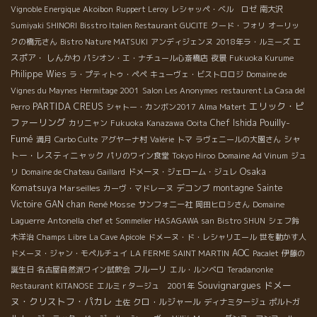
Vignoble Energique
Akoibon
Ruppert Leroy
レシャッペ・ベル ロゼ
南大沢
Sumiyaki SHINORI
Bisstro Italien Restaurant GUCITE
クード・フォリ
オーリッ
エ
クの橋元さん
Bistro Nature MATSUKI
アンディジェンヌ
2018年ラ・ルミーズ
スポア・ しんかわ
パシオン・エ・ナチュール心斎橋店
夜景
Fukuoka Kurume
Philippe Wies
ラ・プティトゥ・ペペ
キューヴェ・ビストロロジ
Domaine de
Vignes du Maynes
Hermitage 2001
Salon Les Anonymes
restaurent La Casa del
PARTIDA CREUS
エリック・ピ
Perro
シャトー・カンボン2017
Alma Matert
ファーリング
Pouilly-
Chef Ishida
カリニャン
Fukuoka
Kanazawa
Ooita
Fumé
シャ
満月
Carbo Culte
アグヤーナ村
Valérie
トマ
ラヴェニールの大園さん
トー・レスティニャック
パリのワイン食堂
Tokyo Hiroo
Domaine Ad Vinum
ジュ
Osaka
リ
Domaine de Chateau Gaillard
ドメーヌ・ジェローム・ジュレ
Komatsuya
Marseilles
デコンブ
montagne Sainte
カーヴ・マドレーヌ
Victoire
GAN chan
René Mosse
サンフォニー社
岡田ヒロシさん
Domaine
Laguerre
Antonella
chef et Sommelier HASAGAWA san
Bistro SHUN
シェフ鈴
木洋治
Champs Libre
La Cave Apicole
ドメーヌ・ド・レシャリエール
世を動かす人
AOC
ドメーヌ・ジャン・モペルチュイ
LA FERME SAINT MARTIN
Pacalet
伊藤の
フルーリ
誕生日
名古屋自然派ワイン試飲会
エル・ルンベロ
Teradanonke
Souvignargues
ドメー
Restaurant KITANOSE
エルミｒタージュ 2001年
ヌ・クリストフ・パカレ
クロ・ルジャール
土佐
ディナミタージュ
ポルトガ