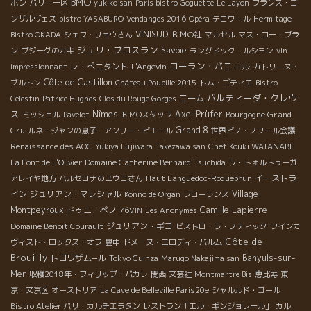
BMO
ボン
パリ・一区
yukiko san
Paris bistro Goguette
Le Layon
フランス・ゴ
ンザルヴェス
bistro YASABURO
Vendanges 2016
Opéra
テロワール
Hermitage
VINISUD
ＢＭО社
Bistro OKADA
シェフ・リョウさん
マルセル
マス・ロー・ブラ
ジュリ・ブロスラン
Savoie
ン
ブジーグのカキ
ラングドック・ルシヨン
vin
ローラン・バニョル
レ・ぺニタント
impressionnant
L'Angevin
カトリーヌ・
Côte de Castillon
ブルトン
Château Poupille 2015
トム・ゴティエ
Bistro
パルティーダ・クレウ
ニーム
Célestin
Patrice Hughes
Clos du Rouge Gorges
ス
Nîmes
Axel Prüfer
Bourgogne Grand
ミッシェル
Pavelot
ＢＭОスタッフ
Cru
Grand 8
ルネ・ジャンの息子 アンリー・ピエール
世界ピノ・ノワール会議
Chef Kouki WATANABE
Renaissance des AOC
Yukiya Fujiwara
Takezawa san
Domaine Catherine Bernard
La Font de L'Olivier
Tsuchida
ラ・トォルトゥーガ
Haut Languedoc-Roquebrun
イーストラ
アレイヤ地方
バルセロナのユウコさん
イン
ジュリアン・マレシャル
Village
Konno de Organ
フローランス
Montpeyroux
ドゥニ・ペノ
Camille Lapierre
76VIN
Les Anonymes
ジュリアン・ギヨ
Domaine Benoit Courault
ビストロ・ラ・ノティック
ワインカ
Côte de
ヴィスト・ロックス・オフ
豊中
ドメーヌ・エロディ・バルム
Brouilly
トロワザム−ル
Banyuls-sur-
Tokyo Guinza
Marugo Nakajima san
Mer
収穫2018年・フィリップ・パカレ
関西
文芸社
Montmartre Bis
恵比寿
東
京・文京区
オーストリア
La Cave de Belleville Paris20e
シャルルド・ゴール
Bistro Atelier
パリ・カルチエラタン
レストラン「エル・ギンジョレール」
カル