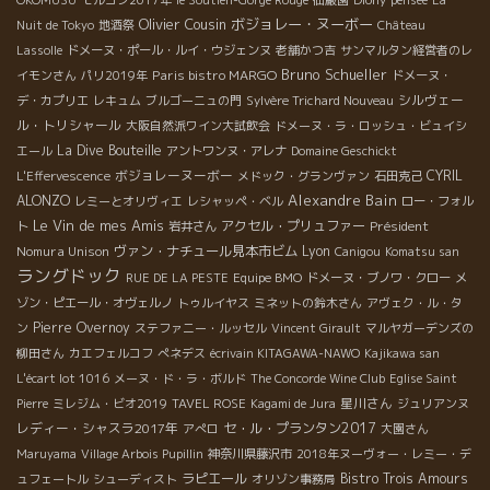
OKOMUSU
モルゴン2017年
le Soutien-Gorge Rouge
仙巌園
Diony
pensee
La
Olivier Cousin
ボジョレー・ヌーボー
Nuit de Tokyo
地酒祭
Château
Lassolle
ドメーヌ・ポール・ルイ・ウジェンヌ
老舗かつ吉
サンマルタン経営者のレ
Bruno Schueller
Paris bistro MARGO
イモンさん
パリ2019年
ドメーヌ・
シルヴェー
デ・カプリエ
レキュム
ブルゴーニュの門
Sylvère Trichard Nouveau
ル・トリシャール
大阪自然派ワイン大試飲会
ドメーヌ・ラ・ロッシュ・ビュイシ
La Dive Bouteille
エール
アントワンヌ・アレナ
Domaine Geschickt
ボジョレーヌーボー
CYRIL
L'Effervescence
メドック・グランヴァン
石田克己
Alexandre Bain
ALONZO
レミーとオリヴィエ
レシャッペ・ベル
ロー・フォル
Le Vin de mes Amis
アクセル・プリュファー
Président
ト
岩井さん
Nomura Unison
ヴァン・ナチュール見本市ビム
Lyon
Canigou
Komatsu san
ラングドック
RUE DE LA PESTE
Equipe BMO
ドメーヌ・ブノワ・クロー
メ
ゾン・ピエール・オヴェルノ
トゥルイヤス
ミネットの鈴木さん
アヴェク・ル・タ
Pierre Overnoy
ン
ステファニー・ルッセル
Vincent Girault
マルヤガーデンズの
柳田さん
カエフェルコフ
ぺネデス
écrivain KITAGAWA-NAWO
Kajikawa san
L'écart lot 1016
メーヌ・ド・ラ・ボルド
The Concorde Wine Club
Eglise Saint
星川さん
Pierre
ミレジム・ビオ2019
TAVEL ROSE
Kagami de Jura
ジュリアンヌ
レディー・シャスラ2017年
セ・ル・プランタン2017
アぺロ
大園さん
Maruyama
Village Arbois Pupillin
神奈川県藤沢市
2018年ヌーヴォー・レミー・デ
ラピエール
Bistro Trois Amours
ュフェートル
シューディスト
オリゾン事務局