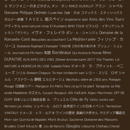
サンフォニーのまどかさん
アラン・シャペル
６
タン・タン
RINCE GUERLUT
Domaine Philippe Delmée
Cuvée Red
九州・大分
コマックス・エティリックス
ＴＡＶＥＬ
南スペイン
aux Amis des Vins Tours
ボルドー夜景
Angleterre
アヴィタル
wine naturel shop
El Rumbero
BMO TOUR
ビストロ・イタリアンレス
イヴォ・フェレイラ
Domaine de la
トラン「グシテ」
ポン・ト・シャンジュ
フィリップ・カ
Romanée-Conti
La Méditerranée
Beaujolais au couchant
リーユ
Domaine Raphael Champier
1998年
2300年の杉の木
ブリュノ・シュレ
Bordeaux
Rémi
和食
ール
Journaliste Mr.Hans
Qui évolue le Monde
DUFAITRE
AUX AMIS DES VINS 20eme Anniversaire 2017
the Thames
LA
ドメーヌ・ラ・プティット・べニ
NATURE A HORREUR DU VIDE
Isabelle Frère
ューズ
シリル
Romain Chapuis
To-han Ishibashi san
レミー・スリエ ロゼ
シャ
静岡
Pompon
ルル・アズナヴール
エルミタージュ
Washoku
cèdre de 2300 ans
Rouge
日酒販ツアー
Margaux
En Mets fais ce qu'il te plait
Taragona
sa fille
vin nature
ainée Madeleine
大江さん
Syivain Respaut
Alpes-Maritimes
OFF DE
Côte de Py
OUFF
日本ソムリエ協会会長
ル・ブリュエル
Saito Junko san
Perriere Les Vielles
リュペール・ルロワ
自然派ワインの日本イベント
Tentation
VINITALY
ドメーヌ・トマ・ルアネ
ワインの歴史
長崎の大坪さん
ラミディア醸造元
Mori-san
Quinta de Napoles
Mont Brulius
Sauterne
Domaine des Maisons
Glouglou
Brulées
Chef Kikuchi
愛
Jus de Raisins
Libourne
Château Cheval