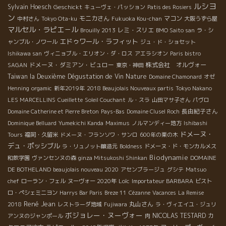
ルシヨ
Sylvain Hoesch
Geschickt
キューヴェ・パッション
Patis des Rosiers
ン
モニカさん
マコン
中村さん
Tokyo Ota-ku
Fukuoka Kou-chan
大阪うずら屋
マルセル・ラピエ－ル
レミ・スリエ
Brouilly 2013
BMO Saito san
ラ・シ
エドゥワール・ラフィット
ャンブル・ノワール
ジュ・ド・ショセット
Ishikawa san
ヴィニョブル・エリオン・ダ・ロス
アエラシオン
Paris bistro
ドメーヌ・ダミアン・ビュロー
株式会社 オルヴォー
SAGAN
東京・神田
Taiwan la Deuxième Dégustation de Vin Nature
Domaine Chamonard
オゼ
Henning
orgamic
新年2019年
2018 Beaujolais Nouveaux partis
Tokyo Nakano
LES MARCELLINS
Cueillette
Soleil Couchant
ル・スラ
山田マサ子さん
パヴロ
長由紀子さん
Domaine Catherine et Pierre Breton
Pays-Bas
Domaine Clusel Roch
Dominique Belluard
Yumekichi Kanda
Maximus
ノルマンディー地方
Ishibashi
ドメーヌ・
Tours
福岡・久留米
ドメーヌ・フランソワ・サンロ
600年の栗の木
デュ・ポッシブル
ラ・リュノット醸造元
Boldness
ドメーヌ・ド・モンカルメス
Biodynamie
和飲学園
ヴァンセンヌの森
ginza Mitsukoshi Shinkan
DOMAINE
DE BOTHELAND
beaujolais nouveau 2020
アセンブラージュ
グシテ
Matsuo
Loïc
chef
ローラン・フェル
ヌーヴォー 2020年
Importateur BARBARA
ビスト
ロ・ペシェミニヨン
Harrys Bar Paris
Breze 11
Cézanne
Vacances
La Remise
René Jean
丸山さん
2018
レストラーダ地域
Fujiwara
ラ・ヴィエイユ・ジュリ
ボジョレー・ヌーヴォー
NICOLAS TESTARD
カ
アンヌのジャンポール
肉