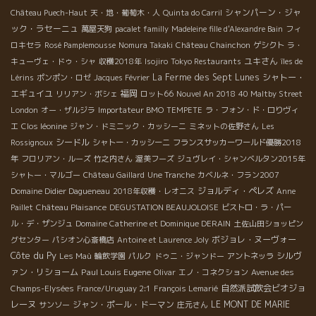
シャンパーン・ジャ
Château Puech-Haut
天・地・葡萄木・人
Quinta do Carril
ック・ラセーニュ
萬屋天狗
pacalet familly
Madeleine fille d'Alexandre Bain
フィ
ロキセラ
Rosé Pamplemousse
Nomura Takaki
Château Chainchon
ゲシクト
ラ・
ユキさん
キューヴェ・ドゥ・シャ
収穫2018年
Isojiro
Tokyo Restaurants
îles de
La Ferme des Sept Lunes
シャトー・
Lérins
ポンポン・ロゼ
Jacques Février
エギュイユ
福岡
リリアン・ボシェ
ロット66
Nouvel An 2018
40 Maltby Street
London
オー・ザルジラ
Importateur BMO
TEMPETE
ラ・フォン・ド・ロりヴィ
エ
Clos léonine
ジャン・ドミニック・カッシーニ
ミネットの佐野さん
Les
シードル
Rossignoux
シャトー・カッシーニ
フランスサッカーワールド優勝2018
年
フロリアン・ルーズ
竹之内さん
渥美フーズ
ジュヴレイ・シャンベルタン2015年
シャトー・マルゴー
Château Gaillard
Une Tranche
カベルネ・フラン2007
ジョルディ・ペレズ
Domaine Didier Dagueneau
2018年収穫・レオニス
Anne
Paillet
Château Plaisance
DEGUSTATION BEAUJOLOISE
ビストロ・ラ・パー
ル・デ・ザンジュ
Domaine Catherine et Dominique DERAIN
土佐山田ショッピン
ボジョレ・ヌーヴォー
グセンター
パシオン心斎橋店
Antoine et Laurence Joly
Côte du Py
シルヴ
Les Maù
輪飲学園
パルク
ドゥニ・ジャンドー
アントネッラ
ァン・リショーム
Paul Louis Eugene
Olivar
エノ・コネクション
Avenue des
自然派試飲会ビオジョ
Champs-Elysées
France/Uruguay 2:1
François Lemarié
レーヌ
ジャン・ポール・ドーマン
LE MONT DE MARIE
サンソー
庄元さん