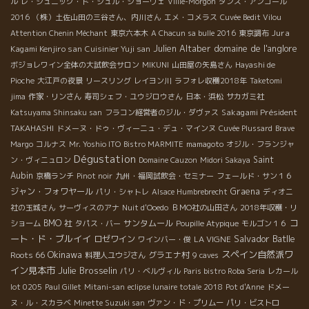
ル
レ・ジュニック・ド・ジュル・ショーヴェ
Villié-Morgon
ダンス・アンコール
2016
（株）土佐山田の三谷さん、内川さん
エメ・コメラス
Cuvée Bedit Vilou
Jura
Attention Chenin Méchant
東京六本木
A Chacun sa bulle 2016
東京調布
Julien Altaber
domaine de l'anglore
Kagami Kenjiro san
Cuisinier Yuji san
ボジョレワイン全体の大試飲会サロン
MIKUNI
山田屋の矢島さん
Hayashi de
Pioche
大江戸の夜景
リースリング
レイヨン川
ラフォレ収穫2018年
Taketomi
jima
作家・リンさん
寿司シェフ・ユウジロウさん
日本・浜松
サカガミ社
Sakagami Président
Katsuyama Shinsaku san
フラコン経営者のジル・ダヴァス
TAKAHASHI
ドメーヌ・ドゥ・ヴィーニュ・デュ・マインヌ
Cuvée Plussard
Brave
Margo
コルナス
Mr. Yoshio ITO
Bistro MARMITE
mamagoto
オジル・フランジャ
Dégustation
Saint
ン・ヴィニュロン
Domaine Cauzon
Midori Sakaya
Aubin
京橋ランチ
Pinot noir
九州・福岡試飲会・セミナー
フェールド・サン１６
ジャン・フォワヤール
Graena
パリ・シャトレ
Alsace Humbrebrecht
ディオニ
社の玉城さん
サーヴィスのアナ
Nuit d'Ooedo
ＢＭО社の山田さん
2018年収穫・リ
コ
BMO 社
サンタムール
ショーム
タパス・バー
Poupille Atypique
モルゴン１６
ート・ド・ブルイイ
Salvador Batlle
ロゼワイン
LA VIGNE
ワインバー・俊
Okinawa
スペイン自然派ワ
Roots 66
グラエナ村
料理人ユウジさん
9 caves
イン見本市
Julie Brosselin
パリ・ベルヴィル
Paris bistro Roba Seria
レカール
lot 0205
Paul Gillet
Mitani-san
eclipse lunaire totale 2018
Pot d'Anne
ドメー
ヌ・ル・スカラベ
Minette Suzuki san
ヴァン・ド・プリムー
パリ・ビストロ