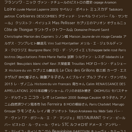
フランソワ・ニック
ヴァン・ナチュールのビストロの歴史
cepage Aramon
Loire
ミュスカデ
cuvée Marcel Lapierre 2009
サぺルリ・ポペット
Tadokoro
Corbieres
DESCOMBES
patron
ダヴィッド・シャペル
ワインバー「ル・サンセ
Mas Pellisser
ール」
クリストフ・ペイリュス
カプリエのマリオン
オヴェルニュ
Côte de Thongue
サントヴィクトワール山
Domaine Prieuré Saint
Christophe
Marion des Capriers
シノン城
Maison Jaune de vin rouge
Canada
ア
ルザス・フンブレヒト醸造元
Vini Sud Montpellier
メリル・エ・ジェラルディン
ヌ・クロワジエ
Bourgone Blanc
クロ・デ・ゾリヴィエ
L'Echappee belle rosé
Paris
bistros Dégustations
Frère Marie
Paellia
試飲
シルヴァン・レスポ
Iidabashi Le
Ginglet
Beaujolais blanc
chef Xavi
大榮産業
Trouillas
MOF ローラン・デュシェー
Le Clos des Grillons
ヌ
Histoire du vin
カプリエル醸造元
弥三郎
カーヴ・エス
後藤アキ子さん
テザルグ
BMO聖子さん
ＡＣブルイイ
プルフ
プイイ・ヴァンゼル
2013
レ・ザノ二ム
Histoire du vin francais
南ちゃん
Calim
RENAISSANCE DES
APPELLATIONS
2018年収穫リショーム
パリのお好み焼き OKOMUSU
セバスチャ
ニコラ・レオ
ン・デルヴィユ
Le Cambon 2008
Bodega Cauzon
ゆう子さん
アノ
Ivo Ferreira
ニム自然派ワイン見本市
ＢＭОの桐谷さん
Paris Chatelet
Marugo
ラモンさん
Groupe
レイノ君
グリオット
Tokyo Arakawa-ku
Wabi Sabi
バー・
RESTAURANT
ア・ヴァン「ア・ボワール・エ・ア・マンジェ」
ワイン・ビール
STC
ルフォロゼ
バー
ビストロ・ル・ヴェール・ヴォレ
ドメーヌ・アンドレ・
Beaujoloise
エ・ミレイユ・ティソ
カニグ山
GAR'O'VIN
キューヴェ・カミーユ１