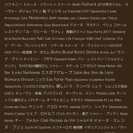
Jean Foillard
ンフォニー
ドメーヌ・リヴァトン
スイーツ
2018年ボジョレ・ヌ
マッシモ
CPV Takeshita
ーヴォー
ボジョレブラン
鮨
La Trenchée
Cuvee
Les Pénitentes
Printemps
BOM Yamada san
L'Avenir Ozono san
Tokyo
Guy Blanchard
Degustations Séminaires
ドメーヌ・サルナン・ベリュ
コサール
レストラン「ル・ヴェール・ヴォレ」
感動のワイン
Eau Forte 2017
Domaine
Yuki san
de la Roche Buissière
Ecrivain LIN
François RIBO
chef Julianne
ジェ
coinstot
イ・アール・フレッシュネス・リテール
ドメーヌ・ド・ヴェルシャン
Bistro Brutal
vino
Bistro Shimba
ムーラン・
マリー修道僧
ラ・ボエム
Arima
ナ・ヴァン
ティエリー・プゼラ
Edouard Adam
パリ・レストラン「ジョルジュ・
サンク」
ＢＭＯ社の鎌田さん
シャトー・ラゲール
ニクタロピ
Alma Mater
Aki
Narbonne
エスポアグループ
Bar à vins
Salon des Vins de Loire
Nomura Unison
Eau Forte
Yoyo
ことり
Aguyana
sculpteur Ryota
楽しい
ラ・ランベラ
Yamashita
バルセロナの佐竹さん
シェフ・ソムリエの長谷
川さん
キューヴェ・桜島
パリビストロ・ヌーヴェル・メリー
Miyako-jima
オーリ
ックの藤元さん
CPVチーム
オーヴェルニュ
ガヌヴァ
Madmoiselle M
Les filles
ヤニック・アミロ
Domaine du
Cuvee des Fous
オペラ
namida
ロマン・シャプイ
Matin Calme
シェフ・ロドルフ
パリレストラン・奏で
シャトー・ブリアン
Budo
Club Passion du Vin
ドメーヌ・ミレン
オー・フォルト
Kendo
シャルドネ
ヌ・ブリュ
Sushi et Sashimi
ルフォーロゼ
横須賀
イタリアンレストラン「サッ