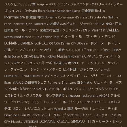
ダルクとシャルル７世
Poupille 2008
シニア・ジャズバンド・カロリーヌ
47 リカー
Sylvain Richeaume
Bistro
ズ
ワインバー
Sébastien David
宗像康雄
Montmartre
酢飯屋
神田
Domaine Romaneaux-Destezet
Fête du Vin Nature
chez Lapierre
Dijon
Sancerre
小松屋さんのビストロ
ジャック・セロス
東京・江東
Valentin VALLES
セ・ル・ヴァン
区大島
収穫20年記念・クリストフ・パカレ
ドメーヌ・ル・ブ・デュ・モンド
Restaurant Grand Huit
Antoine Joly
DOMAINE DAMIEN BUREAU
ドメーヌ・ド・ラ・
OSAKA Daikin KIMURA san
ボルド
Thomas Laforest
モンブラン
OSE
サンピエール教会
S'ACCAPAU
Place
Tokyo Musashikoyama
CPV パリオフィス
de la Borse
リヨンの石田さん
・ G
シモンヌサン・ドゥランの母
サボリの鎌田夫妻
クロード・アリエ
オン・サンバ・
ビストロ・シャンブルノワール
レ・クイーユ
レ・ジャン・ド・メティエ
ジェローム・ソリーニ
DOMAINE RENAUD BOYER
マチュとマリオン
レオニ
BIM
Beau
オルガンの紺野真シェフ
Fujiwara Shuntaro
ヨシキさん
リュ・ド・ラ・ペス
Moulin à Vent
ト
タンペット
2018年・ボジョレヴィラージュ
サンタン
カフェ・
ビストロ「ル・クリスタル」
ランブラ通り
singapour restaurant ANDRE
アルボ
ティエリー・フォレス
ワ・ピュピラン村
エミリー
レ・フラー・ルージュ
リムー
チエ
サロン・レザノニム
LIN san
Valentia
諏訪
ルーツ66
キューヴェ・ティボ
Domaine Lilian Bauchet
マルゴ・グループ
Septime
ラパリュ・ヌーヴォー2018年
DOMAINE PASCAL SIMONUTTI
カトリーヌ・ジャン
CPV Madoka
VENSKAB