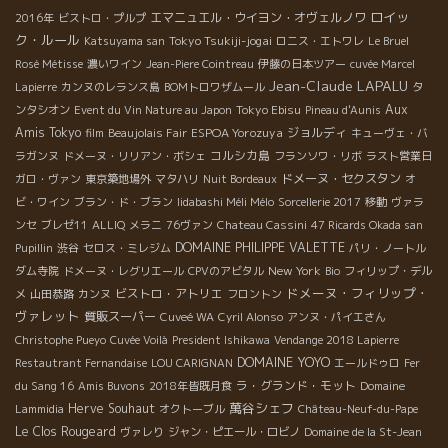
ロイッ
エマニュエル・ウイヨン・オヴェルノワ
2016年
ビストロ・プルプ
ク・ルール
Tokyo Tsukiji-jogai
Katsuyama san
ロニス・エトワレ
Le Bruel
Rosé Métisse
濃いワイン
Jean-Piere Cointreau
伊藤の日本ツアー
cuvée Marcel
Jean-Claude LAPALU
Lapierre
カンヌのレランス島
BOMトロワザムール
タ
Tokyo Ebisu
Aux
ンタシオン
Event du Vin Nature au Japon
Pineau d'Aunis
Amis Tokyo
ESPOA Yorozuya
ジョルディ
film
Beaujolais Fair
キューヴェ・バ
コルシカ島
ラガンヌ
ドメーヌ・リリアン・ボシェ
フランソワ・リボ
ラスト営業日
ドメーヌ・セクスタン
ガロ・ヴァン
東京築地場外
マタハリ
Nuit Bordeaux
オ
ビ・ワイン
ブラン・ド・ブラン
Iidabashi Méli Mélo
Sorcellerie 2017
移動
ヴァラ
ンセ
ブレゼ11
ALLIQ
メラニ
76ヴァン
Chateau Cassini
47 Ricards Okada san
DOMAINE PHILIPPE VALETTE
Pupillin
渋谷
セロス・ミレジム
パリ・ノートル
New York
ダム寺院
ドメーヌ・レグリエール
CPVのアビタル
Bio
フィリップ・デル
ドメーヌ・フィリップ・
ビストロ・アトリエ
メ
山田恭路
カンヌ
フロントン
ヴァレット
質販スーパー
Cuveé WA
Cyril Alonso
アンヌ・パイエさん
Christophe Pueyo
Cuvée Voilà
President Ishikawa
Vendange 2018 Lapierre
DOMAINE YOYO
Restautrant Fernandaise
LOU CARIGNAN
エールドゥロ
Fer
ラ・グランド・モット
du Sang 16
Amis Buvons
2018年皆既月食
Domaine
萬谷シェフ
Herve Souhaut
Lammidia
オクトーブル
Château-Neuf-du-Pape
Le Clos Rougeard
ヴァレり
ジャン・ピエール・ロビノ
Domaine de la St-Jean