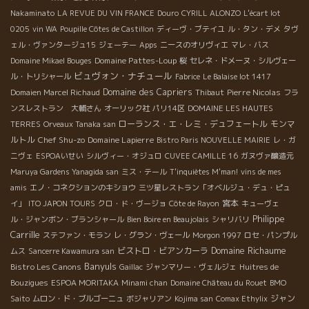
Nakaminato
LA REVUE DU VIN FRANCE
Douro
CYRILL ALONZO
L'écart lot
0205
vin WA
Poupille Côtes de Castillon
ディーヴ・ブテイユ
ル・タン・デメ
タヴ
ェル・ヴァンタージュ15
ジェーテー
Apps
ニースのオリヴィエ
マレ・バス
Domaine Pattes-Loup
Domaine Mikael Bouges
桜
セレネ・ドメーヌ・シルヴェー
ビュヴォン・ナチュール
ル・トリシャール
Fabrice
Le Balaise lot 1417
Domaine des Capriers
Pierre Nicolas
Domaien Marcel Richaud
Thibaut
フラ
ンスレストラン 大輔さん
オーリック社
パリ14区
DOMAINE LES HAUTES
ローランス・エ・レミ・デュフェートル
モンマ
TERRES
Orveaux Tanaka san
ルトル
Chef Shu-zo
Domaine Lapierre
Bistro Paris NOUVELLE MAIRIE
レ・ガ
ニヴェ
ESPOAいせい
シルヴィー・オジュロ
CUVEE CAMILLE 16
ガヌヴァ醸造元
Maruya Gardens Yanagida san
ミス・テール
T'inquiètes M'man!
vins de mes
amis
エノ・コネクションのキショウ
三ツ星レストラン「オベルジュ・デュ・ピュ
宮本
イ」
ITO JAPON TOURS
クロ・ド・ヴージョ
Côte de Rayon
キューヴェ
Philippe
ル・ジャンボン・ブランシャール
Bien Boire en Beaujolais
シャリバリ
Carrille
ステファン・モラン
レ・グラン・ヴェール
Morgon 1997
ロセ・パンプル
Domaine Richaume
ビストロ・ビアンカーラ
ムス
Sancerre Kawamura san
Banyuls
Bistro Les Canons
Gaillac
ジャンマリー・ヴェルジェ
Huitres de
Bouzigues
ESPOA MORITAKA
Minami chan
Domaine Château du Rouet
BMO
ジャン
Saito
ムロン・ド・ブルゴーニュ
ボジャリアン
Kojima san
Comax Ethylix