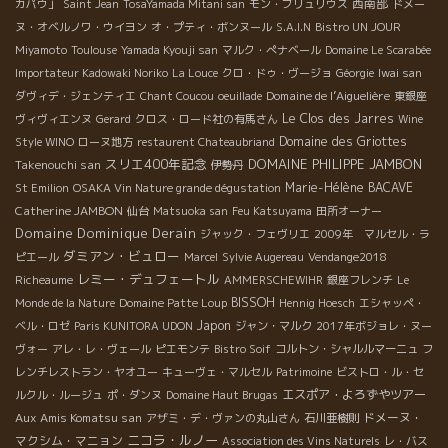
西南部
カパウ」
Saint Jean
TosaYamada Mitani san
モン・ブリュリウス
ドメー
ヌ・オベルノワ・ウイヨン
オ・プティ・ボンヌール
S.A.I.N
Bistro UN JOUR
Miyamoto
Toulouse
Yamada Kyouji san
マルク・ぺナベール
Domaine Le Scarabée
Importateur Kadowaki Noriko
La Louce
クロ・ドゥ・ヴージョ
Géorgie
Iwai san
Domaine de l’Aiguelière
ダヴィデ・ジェンティエ
Chant Coucou
oeuillade
東銀座
Le Clos des Jarres
ヴィヴィエンヌ
Gerard
クロス・ロード社の有馬さん
Wine
Domaine des Griottes
Style WINO
ローヌ地方
restaurent Chateaubriand
スリエ400年記念
DOMAINE PHILIPPE JAMBON
Takenouchi san
伊勢丹
Marie-Hélène BACAVE
St Emilion
OSAKA Vin Nature grande dégustation
Catherine JAMBON
仙台
Matsuoka san
Feu Katsuyama
田所オーナー
Domaine Dominique Derain
ジャック・フェヴリエ
2009年 マルセル・ラ
ダミアン・ビュロー
ピエール
Marcel
Sylvie Augereau
Vendange2018
レミー・デュフェートル
Richeaume
AMMERSCHEWIHR
銀座フレンチ
Le
BISSOH
Monde de la Nature
Domaine Patte Loup
Hennig Hoesch
エシャッペ・
Japon
ベル・ロゼ
Paris KUNITORA UDON
ジャン・マルク
2017年ボジョレ・ヌー
ヴォー
アレ・レ・ヴェール
ピエモンテ
Bistro Soif
コルトン・シャルルマーニュ
フ
レンチレストラン・ヤオユー
キューヴェ・マルセル
Patrimoine
ビストロ・ル・セ
エスポア・よろずやツアー
ルクル・ルージュ
ポ・ダンヌ
Domaine Haut Brugas
Aux Amis Komatsu san
ドメーヌ・
アザミ・デ・ヴァンの丸山さん
石川亜樹則
ニコラ・ルノー
マクシム・マニョン
Association des Vins Naturels
レ・バス