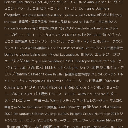
Domaine Beauthorey
Chef Yuji san
サロン・リレエル
Sakano Jun san
レ・ヴィニ
Domaine Damien
ビストロ・レ・キャノン
ュロン・ドゥ・リレエル
Coquelet
AD VINUM
La Grosse Nadine Vin Blanc Liquoreux
vin Octobre
QV.g
charibari
農業家・福岡正信氏
アラモン品種
Bonastre
オルヴォー社の田中さん
France Gonzalvez
寺田本家の日本酒
北イタリア
Carole de La Nautique
シャト
Le Grau du Roi
ー・プピーユ・コート・ド・カスティヨン
MONTADA
ダヴィデ、
ピエラ
世界遺産
サロン・サン・ジャン
ル・クロ・デ・トレイユ
ボルドー・グラン
クリュ
レランス島の修道僧のワイン
Les Bastides d'Alquier
ケランヌ
名古屋試飲会
エリック・プフ
Domaine Elodie Balme
Jean-Michel Lasbouygues
田中さん
ェーリング
Chef Yujiro san
Venddange 2018 Christophe Pacalet
サイント・ヴ
DIVE BOUTELLE
Chef Rodolphe
ジョルジュ・デ
ィクトワール山
シェフ・紺野
コンブ
Ramon Saavedra
Cave Papilles
伊藤與志男の哲学
パリのレストラン「ゆ
ヴィニ・シュッド見本市
ず」
ラ・プラツ
Morgon 2016
La Prats
L'Atelier de
ＥＳＰＯＡ TOUR
Place de la République
Cuisine
シャンボル・ミュージ
ドメー
パリ観光
ニ・プルミエクリュ
ドメーヌ・アミロー
Autour d'un verre
ヌ・グレゴリー・ギヨーム
9カーヴ
メティス17
ボジョレヌーヴォー
マルゴの
Rhône sud
中島さん
Sebastien Dervieux
東銀座 SOYA
CPVの竹下君
Abouriou
2002
Restaurant 3 étoiles Auberge du Puis
Indigene
Crozes-Hermitage 2016
ジ
ャンピエール・ロビノ
マニュエル
キューヴェ・プリュサール
Châpeau Melon
ロワ
Anjou
グラン・ルパ
−ル
凱旋門
キューヴェ・シャ
CPV équipe
シルベール・トリ