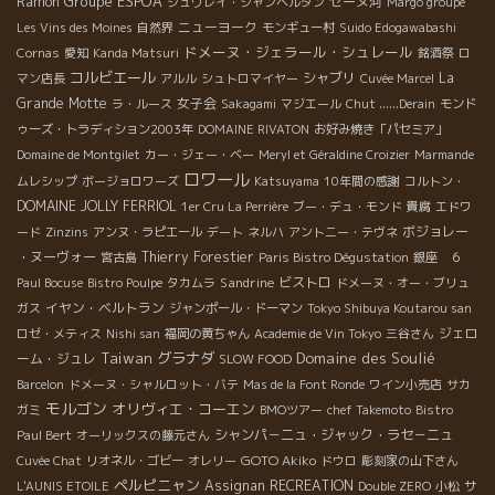
Groupe ESPOA
Ramon
セーヌ河
ジュヴレイ・シャンベルタン
Margo groupe
ニューヨーク
Les Vins des Moines
自然界
モンギュー村
Suido Edogawabashi
ドメーヌ・ジェラール・シュレール
Cornas
愛知
Kanda Matsuri
銘酒祭
ロ
コルビエール
シャブリ
La
マン店長
アルル
シュトロマイヤー
Cuvée Marcel
Grande Motte
女子会
ラ・ルース
Sakagami
マジエール
Chut ......Derain
モンド
ゥーズ・トラディション2003年
DOMAINE RIVATON
お好み焼き「パセミア」
Domaine de Montgilet
カー・ジェー・ベー
Meryl et Géraldine Croizier
Marmande
ロワール
ムレシップ
ボージョロワーズ
Katsuyama
10年間の感謝
コルトン・
DOMAINE JOLLY FERRIOL
1er Cru La Perrière
ブー・デュ・モンド
貴腐
エドワ
ボジョレー
ード
Zinzins
アンヌ・ラピエール
デート
ネルハ
アントニー・テヴネ
・ヌーヴォー
Thierry Forestier
宮古島
Paris Bistro Dégustation
銀座 ６
Sandrine
ビストロ
Paul Bocuse
Bistro Poulpe
タカムラ
ドメーヌ・オー・ブリュ
イヤン・ベルトラン
ガス
ジャンポール・ドーマン
Tokyo Shibuya Koutarou san
ジェロ
ロゼ・メティス
Nishi san
福岡の黄ちゃん
Academie de Vin Tokyo
三谷さん
Taiwan
グラナダ
Domaine des Soulié
ーム・ジュレ
SLOW FOOD
Barcelon
ドメーヌ・シャルロット・バテ
Mas de la Font Ronde
ワイン小売店
サカ
モルゴン
オリヴィエ・コーエン
ガミ
BMOツアー
chef Takemoto
Bistro
シャンパ－ニュ・ジャック・ラセ－ニュ
Paul Bert
オーリックスの藤元さん
GOTO Akiko
Cuvée Chat
リオネル・ゴビー
オレリー
ドウロ
彫刻家の山下さん
ペルピニャン
Assignan
RECREATION
サ
L'AUNIS ETOILE
Double ZERO
小松