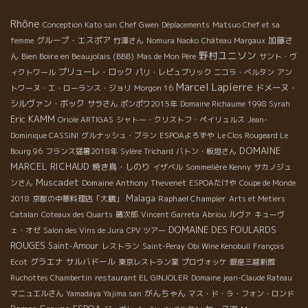
Rhône
Conception Kato san
Chef Gwen
Déplacements
Matsuo Chef et sa
グループ・エスポア
加藤さ
femme
竹澤さん
Nomura Naoko
Château Margaux
野村ユニソン
ん
Bien Boire en Beaujolais (BBB)
Mas de Mon Père
サント・ヴ
プリューレ・ロック
ィクトワール
パリ・レピュブリック
ニコラ・ベルタン
アン
Marcel Lapierre
ドメーヌ・
トワーヌ・エ・ローランス・ジョリ
Morgon 16
シルヴァン・ボック
サラさん
ポンポワ2015年
Domaine Richaume 1998 Syrah
Eric KAMM
Oriole ARTIGAS
シャトー・クリストフ・ペイリュルス
Jean-
Dominique CASSINI
グルナッシュ・ブラン
ESPOAよろずや
Le Clos Rougeard Le
DOMAINE
Bourg 96
フランス猛暑2018年
Sylère Trichard
バトン・板垣さん
MARCEL RICHAUD
焼き鳥・しのり
イザベル
Sommelière Kenny
サカノジュ
Muscadet
Domaine Anthony Thevenet
ンさん
ESPOAたけや
Coupe de Monde
Malaga
Raphael Champier
2018
京都の中華料理店「大鵬」
Arts et Metiers
Catalan
Coteaux des Quarts
磯次郎
Vincent Garreta
Abriou
ルヴァ
キューヴ
DOMAINE DES FOULARDS
ェ・オゼ
Salon des Vins de Jura
CPV ツアー
ROUGES
Saint-Amour
レストラン
Saint-Peray
Obi Wine Kenobull
François
グラエナ
サルバドール
Ecot
東京レストラン業
プロヴォッケ
銀座三越新館
Ruchottes Chambertin
restaurant EL GINJOLER
Domaine jean-Claude Rateau
がんちゃん
マニュエルさん
Yamadaya Yajima san
マス・ド・ラ・フォン・ロンド