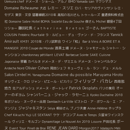
Uemura chef
ドメーヌ・ショーム・アルノ
BMO Yamada san
マクシマス
Domaine Richeaume
レミー・スリエ
大近
ロバ・セリアのヴァンサン
レミ・
セデス
東京・文京
猛暑継続2018年
高知の石川さん
トゥールーズ
豊通食料株式会
社
Domaine Sabre
Hotel BOMA
Societé Eau de Souche
俊さん
Michel
銀座4丁目
藤田社長
ゴーさん
BAPTISTE
リショー
Ｃａｔｈｅｒｉｎｅ Ｂｒｅｔｏｎ
COUSIN
Yannick
Frédéric Pourtalié
ラ・ルビュー・デュ・ヴァン・ド・フランス
Amirault
KM31
2018年・パリ試飲会
ワイン「和」
Bar à Vins A BOIRE ET A
酒美土場
MANGER
2018 Coupe de Monde
ドメーヌ・シャモナール
シャトー・シ
ャンション
chardonnay pétillant
LEVAT
Barbecue Soirée
SAKE
Cuiisne
Japonaise
那覇
カベルネ
ドメーヌ・デ・ザミエル
ドメーヌ・シャンベルタン
Olivier Cohen
Ardeche Nord
岡田シェフ
キューヴェ・ル・ラン・デュ・メルル
Salon L'irréel
Domaine du possible
Maruyama Hiroto
M. Yanaginuma
フィリップ・パカレ
西南部
オリヴィエ・クロ
ジャン・ピエール・ビスパリ
Patrick Desplats
地方
オー
北アルデッシュ
ドメーヌ・ボートレイ
パリの葉月
ナーのギヨム
シャンパーニュ・ジャック・ラセーニュ
Kyoko Duchaîne
2018
年ボジョレ・ヌーヴォー出荷
Dambach-La-Ville
ビストロ・ア・ボワール・エ・ア・
ジャジャキスタン
マンジェ
Seiya
桐谷さん
ブノワ夫妻
Anne-Hélène
ホップラ
Chef Kikuchi Yuji
LE SEXTANT
ケケ・デコンブ
Avec le Temps
久留米ワインスク
ボー
ール
ヴィリエ・モルゴン
Dynamitage
Le Nouvel An 2019
Louvre
戸田社長
ヌ
RENE JEAN DARD
Event Tour
Pinell de Brai
Morgon2017
Iidabqshi Méli