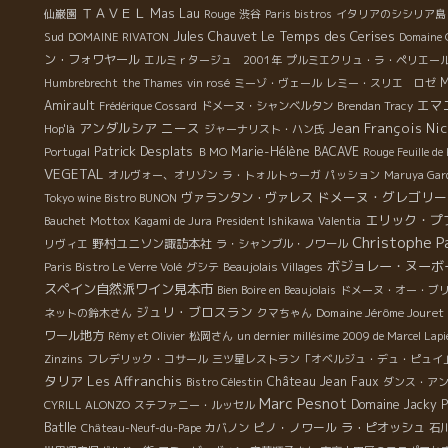
ＴＡＶＥＬ
Mas Lau
仙巌園
Rouge
渋谷
Paris bistros
イタリアのシシリア島
Le Temps des Cerises
Sud
Jules Chauvet
DOMAINE RIVATON
Domaine 
ン・フォワヤール
エルミｒタージュ 2001年
プルミエクリュ・ラ・ペリエー
M
Humbrebrecht
the Thames
vin rosé
ミーゾ・ヴェール
レミー・スリエ ロゼ
エマ
Amirault
Frédérique Cossard
ドメーヌ・シャンベルタン
Brendan Tracy
アンダルシア
ニース
Jean François Nic
Hop'là
ジャーナリスト・ハン氏
Patrick Desplats
Marie-Hélène BACAVE
Portugal
ＢＭО
Rouge Feuille de
VEGETAL
オルヴォー、オリゾン
ラ・トォルトゥーガ
パッション
Maruya Gard
ドメーヌ・グレゴリー
ヴァランタン・ヴァレス
Tokyo wine Bistro BUNON
エリック・プ
Bauchet
Mottox
Kagami de Jura
President Ishikawa
Valentia
Christophe P
野村ユニソン諏訪本社
リヴィエ
ラ・シャンブル・ノワール
ボジョレー・ヌーボ
Paris Bistro Le Verre Volé
グシテ
Beaujolais Villages
スペイン自然派ワイン見本市
Bien Boire en Beaujolais
ドメーヌ・オー・ブ
ジュリ・ブロスラン
Domaine Jérôme Jouret
ネットの鈴木さん
クマちゃん
ワール地方
Rémy et Olivier
松岡さん
un dernier millésime 2009 de Marcel Lapi
Zinzins
フレデリック・コサール
三ツ星レストラン「オベルジュ・デュ・ピュイ
タリア
Les Affranchis
Château Jean Faux
Bistro Célestin
ダンス・ア
Marc Pesnot
Domaine Jacky 
CYRILL ALONZO
ステファニー・ルッセル
Batlle
ピノ・ノワール
ラ・ピオッシュ
Château-Neuf-du-Pape
カバノン
石