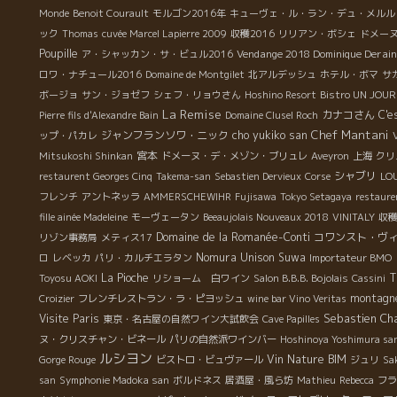
Monde
Benoit Courault
モルゴン2016年
キューヴェ・ル・ラン・デュ・メルル
ック
Thomas
cuvée Marcel Lapierre 2009
収穫2016
リリアン・ボシェ
ドメー
Poupille
Vendange 2018 Dominique Derain
ア・シャッカン・サ・ビュル2016
ロワ・ナチュール2016
Domaine de Montgilet
北アルデッシュ
ホテル・ボマ
サ
ボージョ
サン・ジョゼフ
シェフ・リョウさん
Hoshino Resort
Bistro UN JOUR
La Remise
カナコさん
C'e
Pierre fils d'Alexandre Bain
Domaine Clusel Roch
Chef Mantani
ジャンフランソワ・ニック
cho yukiko san
ップ・パカレ
宮本
Mitsukoshi Shinkan
ドメーヌ・デ・メゾン・ブリュレ
Aveyron
上海
クリ
シャブリ
restaurent Georges Cinq
Takema-san
Sebastien Dervieux
Corse
LO
フレンチ
アントネッラ
AMMERSCHEWIHR
Fujisawa
Tokyo Setagaya
restaure
fille ainée Madeleine
モーヴェータン
Beeaujolais Nouveaux 2018
VINITALY
収穫
Domaine de la Romanée-Conti
コワンスト・ヴ
リゾン事務局
メティス17
Nomura Unison Suwa
ロ
レベッカ
パリ・カルチエラタン
Importateur BMO
T
La Pioche
Toyosu AOKI
リショーム 白ワイン
Salon B.B.B. Bojolais
Cassini
montagne
Croizier
フレンチレストラン・ラ・ピヨッシュ
wine bar Vino Veritas
Sebastien Cha
Visite Paris
東京・名古屋の自然ワイン大試飲会
Cave Papilles
ヌ・クリスチャン・ビネール
パリの自然派ワインバー
Hoshinoya Yoshimura sa
ルシヨン
Vin Nature BIM
Gorge Rouge
ビストロ・ビュヴァール
ジュリ
Sa
san
Symphonie Madoka san
ボルドネス
居酒屋・風ら坊
Mathieu
Rebecca
フラ