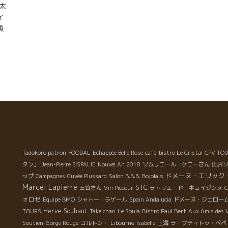
、太
イ
魚
フ
。
添
た
う
流
始
栽
支
Tadokoro patron
FOODAL
Echappée Belle Rose
café-bistro Le Cristal
CPV TO
謝
タン」
Jean-Pierre BISPALIE
Nouvel An 2018
ソムリエール・ケニーさん
世界
て
ドメーヌ・エリック
ップ
Campagnes
Cuvée Plussard
Salon B.B.B. Bojolais
、
Marcel Lapierre
STC
三谷さん
Vin Picoeur
ラトリエ・ド・キュイジンヌ
C
頑
ォロゼ
Equipe BMO
シャトー・ラゲール
Spain Andalucia
ドメーヌ・ジェロー
の
Herve Souhaut
TOURS
Take chan
Le Soula
Bistro Paul Bert
Aux Amis des 
が
Soutien-Gorge Rouge
コルトン・
Libourne
Isabelle
上海
ラ・プティトゥ・ペペ