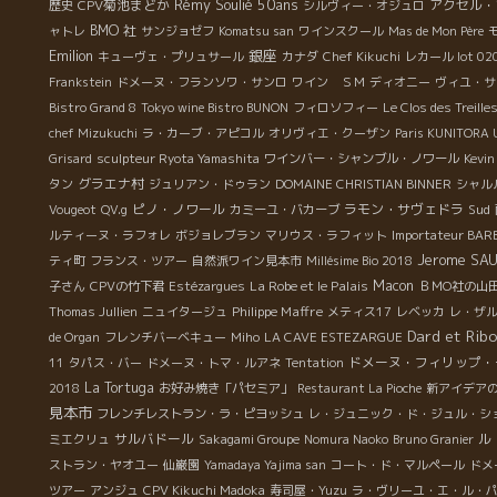
Rémy Soulié 50ans
CPV菊池まどか
アクセル・
歴史
シルヴィー・オジュロ
BMO 社
ャトレ
サンジョゼフ
Komatsu san
ワインスクール
Mas de Mon Père
Emilion
銀座
キューヴェ・プリュサール
カナダ
Chef Kikuchi
レカール lot 02
Frankstein
ドメーヌ・フランソワ・サンロ
ワイン ＳＭ
ディオニー
ヴィユ・サ
Bistro Grand 8
Tokyo wine Bistro BUNON
フィロソフィー
Le Clos des Treille
chef Mizukuchi
ラ・カーブ・アピコル
オリヴィエ・クーザン
Paris KUNITORA
Grisard
sculpteur Ryota Yamashita
ワインバー・シャンブル・ノワール
Kevi
グラエナ村
タン
ジュリアン・ドゥラン
DOMAINE CHRISTIAN BINNER
シャル
ピノ・ノワール
ラモン・サヴェドラ
Sud
Vougeot
QV.g
カミーユ・バカーブ
ルティーヌ・ラフォレ
ボジョレブラン
マリウス・ラフィット
Importateur BA
Jerome SA
ティ町
フランス・ツアー
自然派ワイン見本市
Millésime Bio 2018
La Robe et le Palais
Macon
子さん
CPVの竹下君
Estézargues
ＢＭО社の山
Philippe Maffre
Thomas Jullien
ニュイタージュ
メティス17
レベッカ
レ・ザ
Dard et Ribo
de Organ
フレンチバーベキュー
Miho
LA CAVE ESTEZARGUE
ドメーヌ・フィリップ・
11
タパス・バー
ドメーヌ・トマ・ルアネ
Tentation
La Tortuga
2018
お好み焼き「パセミア」
Restaurant La Pioche
新アイデア
見本市
フレンチレストラン・ラ・ピヨッシュ
レ・ジュニック・ド・ジュル・シ
サルバドール
ル
ミエクリュ
Sakagami Groupe
Nomura Naoko
Bruno Granier
ストラン・ヤオユー
仙巌園
Yamadaya Yajima san
コート・ド・マルペール
ドメ
ツアー
アンジュ
CPV Kikuchi Madoka
寿司屋・Yuzu
ラ・ヴリーユ・エ・ル・