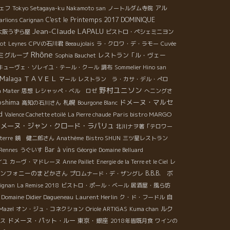
アル
ェフ
Tokyo Setagaya-ku Nakamoto san
ノートルダム寺院
C'est le Printemps 2017
DOMINIQUE
arlions Carignan
Jean-Claude LAPALU
大阪うずら屋
ビストロ・ペシェミニヨン
not
Leynes
CPVの石川君
Beeaujolais
ラ・クロワ・デ・ラモー
Cuvée
Rhône
ミグループ
レストラン「ル・ヴェー
Sophia Bauchet
キューヴェ・ソレイユ・テール・クール
調布
Sommelier Hino san
Malaga
ＴＡＶＥＬ
マール
レストラン ラ・カサ・デル・ぺロ
野村ユニソン
a Mater
思想
レシャッペ・ベル ロゼ
へニングさ
oshima
ドメーヌ・マルセ
札幌
高知の石川さん
Bourgone Blanc
d
Paris bistro MARGO
Valence Cachette etoilé
La Pierre chaude
ドメーヌ・ジャン・クロード・ラパリュ
北川ナヲ著「テロワー
terre
鏡 健二郎さん
Anathème
Bistro SHUN
三ツ星レストラン
Bar à vins
Rennes
うぐいす
Géorgie
Domaine Belluard
イユ
カーヴ・マドレーヌ
Anne Paillet
Energie de la Terre et le Ciel
レ
ンフォニーのまどかさん
B.B.B. ボ
プロムナード・デ・ザングレ
ignan
La Remise 2018
ビストロ・ポール・ベール
居酒屋・風ら坊
Laurent Herlin
Domaine Didier Dagueneau
ク・ド・フードル
自
ルク
Mazel
オン・ジュ・コネクション
Oriole ARTIGAS
Kuma chan
ドメーヌ・パット・ルー
東京・銀座
ス
2018年皆既月食
ワインの