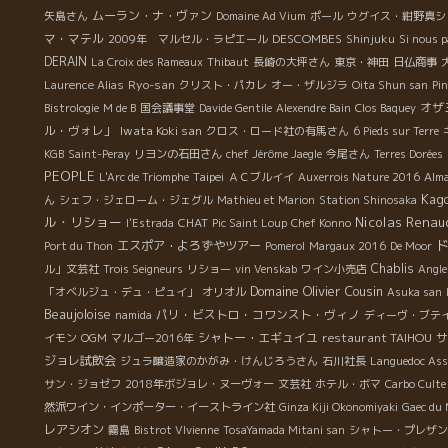
ムーラン・ナ・ヴァン
矢島さん
Domaine Ad Vium
ポール
ウグイス・紺野真シ
マ・マテル
DESCOMBES
2009年 マルセル・ラピエール
Shinjuku
Si nous p
DERAIN
La Croix des Rameaux
Thibaut
長崎の大坪さん
東京・神田
日仏商事
Ryo-san
Laurence Alias
クリスト・パカレ
オー・ザルジラ
Oita Shun san
Pi
オザ
Bistrologie
M de B
国会議事堂
Davide Gentile
Alexendre Bain
Clos Baquey
ル・ヴォレ」
Iwata Koki san
クロス・ロード社の有馬さん
6 Pieds sur Terre
KGB
Saint-Peray
リヨンの石田さん
chef Jérôme Jaegle
今尾さん
Terres Dorées
PEOPLE
Taipei
L'Arc de Triomphe
ＡＣブルイイ
Auxerrois Nature 2016
Alm
Kag
ん
シェフ・ジェローム・ジェグル
Mathieu et Marion
Station Shinosaka
ル・リショー
Nicolas Renau
CHAT
l'Estrada
Pic Saint Loup
Chef Konno
エスポア・よろずやツアー
Port du Thon
Pomerol
Margaux 2016
De Moor
Chablis
ル」文芸社
Trois Seigneurs
リショー
vin Venskab
ワイン小売店
Angle
Domaine Olivier Cousin
「オベルジュ・デュ・ピュイ」
オリオル
Asuka san
Beaujoloise
パリ・ビストロ・コワンスト・ヴィノ
namida
ディーヴ・ブテ
シャトー・エギュイユ
restaurant TAIHOU
サ
イモン
OGM
マルゴー2016年
ジョレ試飲会
ジュラ醸造家のかがみ・けんじろうさん
石川社長
Languedoc Ass
サン・ジョゼフ
2018年ボジョレ・ヌーヴォー
文芸社
ホテル・ボマ
Carbo Culte
然派ワイン・インポーター・イーストライン社
Ginza Kiji Okonomiyaki
Gaec du 
レアシオン
霧島
Bistrot VIvienne
TosaYamada Mitani san
シャトー・プレザン