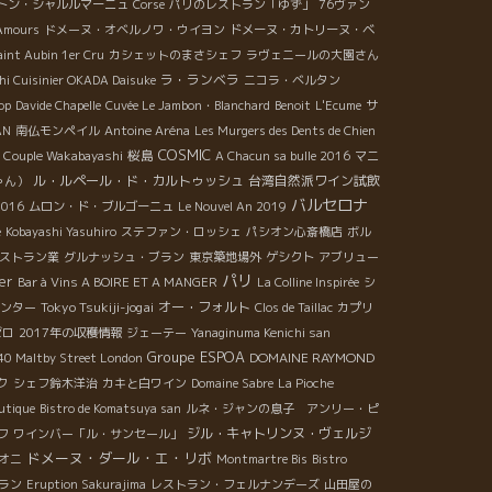
トン・シャルルマーニュ
Corse
パリのレストラン「ゆず」
76ヴァン
 Amours
ドメーヌ・オベルノワ・ウイヨン
ドメーヌ・カトリーヌ・ベ
aint Aubin 1er Cru
カシェットのまさシェフ
ラヴェニールの大園さん
ラ・ランベラ
hi Cuisinier OKADA Daisuke
ニコラ・ベルタン
op
Davide Chapelle
Cuvée Le Jambon・Blanchard
Benoit
L'Ecume
サ
AN
南仏モンペイル
Antoine Aréna
Les Murgers des Dents de Chien
COSMIC
桜島
Couple Wakabayashi
A Chacun sa bulle 2016
マニ
ル・ルペール・ド・カルトゥッシュ
台湾自然派ワイン試飲
ゃん）
バルセロナ
016
ムロン・ド・ブルゴーニュ
Le Nouvel An 2019
e
Kobayashi Yasuhiro
ステファン・ロッシェ
パシオン心斎橋店
ボル
ストラン業
グルナッシュ・ブラン
東京築地場外
ゲシクト
アブリュー
パリ
er
Bar à Vins A BOIRE ET A MANGER
La Colline Inspirée
シ
Tokyo Tsukiji-jogai
オー・フォルト
ンター
Clos de Taillac
カプリ
ゼロ
2017年の収穫情報
ジェーテー
Yanaginuma Kenichi san
Groupe ESPOA
DOMAINE RAYMOND
40 Maltby Street London
ク
シェフ鈴木洋治
カキと白ワイン
Domaine Sabre
La Pioche
utique
Bistro de Komatsuya san
ルネ・ジャンの息子 アンリー・ピ
ジル・キャトリンヌ・ヴェルジ
フ
ワインバー「ル・サンセール」
ドメーヌ・ダール・エ・リボ
オニ
Montmartre Bis
Bistro
ラン
Eruption Sakurajima
レストラン・フェルナンデーズ
山田屋の