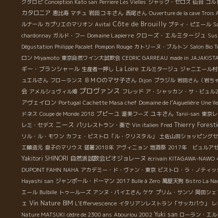
クタロピ
Conception Kato san
Perriere Les Vielles
ジャック・セロス
仙台
コル
カタロニア
岩田コキさん
恵比寿
マチュ
西尾さん
Ouverture de la cave Trois
Côte de Brouilly
ルナール
カプリエのマリオン
Avital
プティ・ピエール
S
Domaine Lapierre
クローズ・エルミタージュ
chardonnay
ガルド・フー
Sus
Pompon Rouge
Dégustation Philippe Pacalet
カトリーヌ・ブルトン
Salon Bio T
ロン
Miyamoto
東京自然ワイン大試飲会
CEDRIC GARREAU
made in JAJAKIST
ギー・ブランシャール
La Loire
生産者一押し
エルミタージュ
ジャニエール村
ＢＭＯのマサ子さん
ュエルさん
フローランス
Dijon
ブラジル
岩田さん（岩ち
プロヴァンス
会
アメルシュヴィル畑
フレッド
ア・シャッカン・サ・ビュル2
アヴェイロン
Domaine de l’Aiguelière
Portugal
Cachette Masa chef
Une îl
プピーユ
ユキさん
ドネス
Coupe de Monde 2018
渥美フーズ
Tanii-san
東京レ
ニース
Thierry Foresti
レミ・セデス
パリレストラン・奏で
Vin italien
Fred
リル・ル・モワン
カフェ・ビストロ「ル・クリスタル」
土佐山田ショッピングセ
エ醸造元
息子のマリウス
猛暑2018年
アヴィニョン
地酒祭
2017年 ビュルア
Yakitori SHINORI
自然派試飲会ビオジョレーヌ
écrivain KITAGAWA-NAWO
DUPONT FAHN
NAHA
アカデミー・ド・ヴァン・東京
ビストロ・ラ・ノティッ
Hayashi san
ジャンポール・ドーマン
2017 Bulle à Zero
萬屋天狗
Bistro La Na
エール
Bulbille
トゥールーズ
アンヌ・パイエさん
ケケ
プリム・サンソ
岡田シェ
ェ
Vin Nature BIM
L'Effervescence
イタリアンレストラン「サッカパウ」
レ
Yuki san
Nature MATSUKI
cèdre de 2300 ans
Abouriou 2002
ローラン・エル