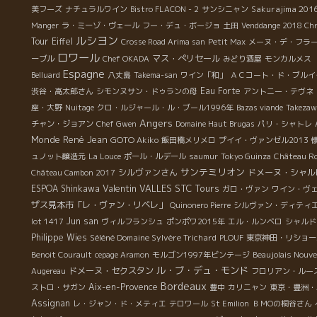
い
Sakurajima 201
美フーズ
ナチュラルワイン
Bistro FLACON - 2
サンシニャン
Manger
ラ・ミーゾ・ヴェール
フー・デュ・ボージョ
土田
Venddange 2018 Chr
ルシヨン
Tour Eiffel
Crosse Road Arima san
Petit Max
メーヌ・デ・フラ
ロワール
マス・ぺリセール
ーブル
Chef OKADA
みどり酒屋
モンカルメス 
Espagne
Belluard
八丈島
Takema-san
ワイン「和」
ＡＣコート・ド・ブルイ
Eau Forte
渋谷・高太郎さん
シモンヌサン・ドゥランの母
アントニー・テヴネ
座・大野
Nuitage
クロ・ルジャール・ル・ブール1996年
Bazas viande
Takezaw
Angers
チャン・ジョアン
Chef Gwen
Domaine Haut Brugas
パリ・シャトレ
Monde
René Jean
GOTO Akiko
飯田橋メリメロ
プイイ・ヴァンゼル2013
ュノット醸造元
La Louce
ポール・ルデール
saumur
Tokyo Guinza
Château R
サンテミリオン
シルヴァンさん
ドメーヌ・シャル
Château Cambon 2017
Valentin VALLES
STC Tours
ESPOA Shinkawa
ガロ・ヴァン
ワイン・ヴ
ザス見本市「レ・ヴァン・リベレ」
Quinonero Pierre
シルヴァン・ディティ
Jun san
lot 1417
ヴィルフランシュ
ポンポワ2015年
エル・ルンベロ
シャルド
Philippe Wies
Séléné Domaine Sylvère Trichard
PLOUF
東京神田・リショー
Benoit Courault
cepage Aramon
モルゴン1997年ビンテージ
Beaujolais Nouv
ル・ブ・デュ・モンド
ドメーヌ・セクスタン
Augereau
フロリアン・ルー
Bordeaux
Aix-en-Provence
ストロ・サガン
豊中
カリニャン
東京・豊洲・A
Assignan
レ・ジャン・ド・メティエ
テロワール
St Emilion
ＢＭОの桐谷さん