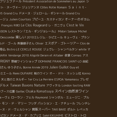
プリュファール
Président Association de Sommeliers au Japon
シ
Ｓａｉｎｔ-
モト・ヌーヴォー
ジュリアンヌ
Côtes Rotie
Romain
05
Grand Cru
ドメーヌ・ジェローム・ギシャール
Grand Cru
オーナーのギヨム
ージュ
Julien Courtois
プピーユ・カスティヨン
Le Clos Rougeard
C'est le Vin
s
François RIBO
レ・ガニヴェ
 UDON
レストラン「エル・ギンジョレール」
Midori Sakaya
Michel
楽しい
n Descombe
2018ミレジム・ラピエール
キューヴェ・プラン
エスポア・ゴトーツアー
ルド・ゴール
斉藤順子さん
Olivar
Clos de
南仏
Bistro LE CERCLE ROUGE
ジュヴレ・シャンべルタン
white
マ
RBARA
Vendange 2018 Aligoté Derain et Altaber
夜景
Cornas
アス
URIGNY
野崎ワインショップ
DOMAINE FRANCOIS SAINT-LO
由紀
Julien Guillot
田さん
ゆう子さん
Bonne Année 2019
Guy et
Remi DUFAIRE
ルミエール
剣のワイン
オー・ドゥ・スッシュ社
Konno
天と地のエネルギー
1er Cru La Perrière
ESPOA Yamamasu
ブレゼ
Taiwan Buvons Nature
デルメ
アヴィタル
London tasting RAW
Osaka Komatsuya
スペイン自然派ワイン
のブース位置
Gaillac
ョーヴェ
ローラン・フェル
Raymond
シャンボル・ミュージニ・プル
・モン・ド・マリー
フリダ
パッション・エ・ナチュール
フレンチレ
質販スーパー
ーヌ・ド・ヴェルシャン
TAKI BAKE
ポルト
レベッカ
ビストロ・トロ
パピヨン
ドメーヌ・デ・カプリエ
Saké KIKUHIME