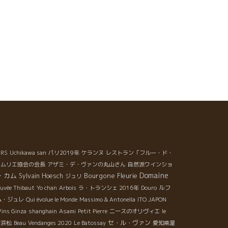
URS
Uchikawa san
パリ2019年
ケランヌ
レストラン「フルー・ド・
ソムリエ協会の会長
アザミ・デ・ヴァンの丸山さん
自然派ワインショ
Domaine
・カム
Bourgone
Fleurie
Sylvain Hoesch
ジュリ
ルフ
uvée Thibaut
Yo chan
Arbois
ラ・トランシェ 2016年
Douro
ム・ジュレ
Qui évolue le Monde
Massimo & Antonella
ITO JAPON
Vins Ginza
shanghain
Asami
Petit Pierre
ニースのオリヴィエ
le
セ・ル・ヴァン
浜松
Beau
Vendanges 2020
Le Batossay
愛知県渥