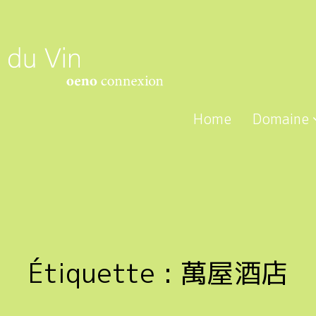
Home
Domaine
Étiquette :
萬屋酒店