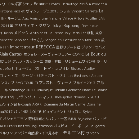
Beaune
6
リヨンの石田シェフ
Crozes-Hermitage 2016
A boire et a
La
istophe Pacalet
ヴィンテージュ2015
シリル
Vincent Garreta
ール・ルージュ
Aux Amis d’une Franche
Village Arbois Pupillin
シル
オリヴィエ・クザン
Tokyo Roppongi
2011年
Dominique
メドック
イ
Reino
Antoine et Laurence Joly
Paris 1er
移動
東京・
Minette Sano san
サラさん
Sengan-en
Ootsubo san
Mori-san
銀
Importateur REBECCA
a san
星野リゾート社
ジャン・セバス
Le Bout du
Alain Castex
ボジョレ・ヌーヴォーフェアー
COMIC
懐かしい
アルノ・カッシーニ
東京・神田・リショームワイン会
ラ・リ
トマ・ラフォレ
oquefort
キューヴェ「和」
Bistrot Atelier
ロット・エ・ジャン・バティスト・セナ
Les Bastides d'Alquier
コワンスト・ヴィーノ
アル
ェンスカブ
BMO TOUR
ブルイイ2013
Vendange 2018 Dominique Derain
エール
Grenache Blanc
Le Balaise
フランソワ・ルマリエ
ネ2016年
Beeaujolais Nouveaux 2018
Domaine du Matin Calme
ムワイン会
le couple ARAKI
Domaine
Loire
eau2017
パリ14区
ビュイソナント
リュロン
Sylvie
ズ
ペシェミニヨン
野村高城さん
パリ・一区
B.B.B. Bojoloise
パリ・ビ
OKI
Paris bistros Dégustations
オスピス・ド・ボーヌ
Faugères
モルゴン村
ベルリン
アンジェ自然派ワイン見本市・
サンタン
ニ