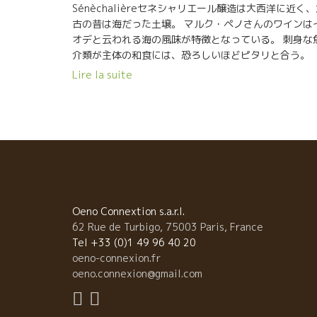
Sénèchalièreセネシャリエール醸造は大西洋に近く
古の昔は海だった土壌。 マルク・ペノさんのワインは
オデと云われる海の風味が特徴となっている。 刺身な
介類が主体の和食には、恐ろしいほどピタリと合う。
アジのフライを食べるのに、箸をフォークとナイ
Lire la suite
のように使って食べる発想のマルクが面白い
鳥のから揚げ、最後に焼きうどん、完璧に料理に寄り
うように合ってしまう。 勿論、繊細な出汁を使っ
本格和食には、これ以上ピッタリはないのでは、と思
ほど料理に寄り添う。 北ヨーロッパにある世界の超一
のシェフ達がマルク・ペノさんのワインに気づき使い
めた。 . 地球を汚すような農薬も化学物質を一切使わ
ず、リスクを負いながら可能なかぎりを尽くしている
培・醸造を実行しているマルクさん。 そして、それを
Oeno Connextion s.a.r.l.
え続けている野村ユニソン社の野村社長には多大の感
62 Rue de Turbigo, 75003 Paris, France
をしたい。 そんなマルク・ぺノさん再生の起点になっ
Tel +33 (0)1 49 96 40 20
くれた長由紀子さんにも深く感謝したい。 Yukikoさん
oeno-connexion.fr
いい仕事してますね。 これからも応援していますよ！
oeno.connexion@gmail.com
張ってください。 . 読者の皆さん、一度、東京・鶯谷
萬屋酒店へ寄ってみてください。 美味しく楽しい発見