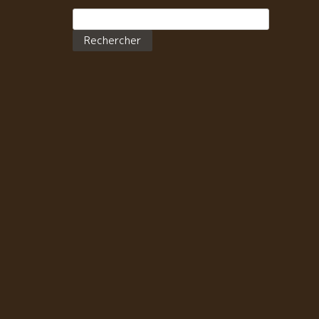
ありますよ！飲み会中心の輪飲学園では、面白く楽し
Rechercher :
人達との出逢いもありますよ！