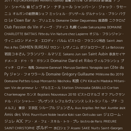
酢飯屋
アラ
2017
Kiji Okonomiyaki
Reviens Gamay
猛暑2018年
ビュヴォン・ナチュール
ン・シャペル
シャンパーン・ジャック・ラセー
鍋
ニュ
オルガンの紺野真シェフ
ミッシェル・グリザール
グルナッシュ・ブラン
パヴ
Le Clown Bar
ロ
ル・ブリュエル
Domaine Didier Dagueneau
銘酒祭
ニクタロピ
Club Passion du Vin
札幌
ディーヴ・ブテイユ
Cuvée Sakurajima
DOMAINE
CHARLOTTE BATTAIS
Fête du Vin Nature chez Lapierre
オジル・フランジャン・
ヴィニュロン
ドメーヌ・エロディ・バルム
ビストロ・フラコン2号店
Saint Jean
DAMIEN BUREAU
ボジョロワーズ
Pas à Pas
サロン・レザノニム
Le Batossay
岩田コキさん
フランソワ・ルマリエ
Saint Aubin
Sakano Jun san
奈良セイヤ
Domaine Dard et Ribo
ドメーヌ・ドゥ・ラ・ガランス
ヴィルフランシュ
プ
Côte du
イッチ・ロドー
有馬
Domaine Ganevat
Maruya Gardens Yanagida san
Py
Domaine Grégory Guillaume
ジャン・フォワラール
Millésime Bio 2019
Domaine Pattes-Loup
和食
Monsanto
Washoku
CPV Kikuchi Madoka
Mitani-
Corton
san
Vin de primeur
レ・ザルミエール
Station Shinosaka
DABALLO
Charlemagne
Bojolais Nouveaux 2018
カンヌ
ビストロマルゴ
オフ
アレクサン
ドル・バン
シャトー・プレザンス
レフェルヴェソンス
レストラン「ル・プチ・コ
aux
ジュンさん
メルス」
東京・文京区
シルーブル
Aux Argillas
Pet Nat
Aurélie
Amis des Vins
Iwata Koki san
ジェローム・
Pourriture Noble
Ootsubo san
ジュレ
AOC
アン・メ・フェ・スキル・トゥ・プレ
bistro de Paris
PRIEURE
ボルドー
SAINT CHRISTOPHE
水口シェフ
Asami
SAKE
Nuits Saint-Georges