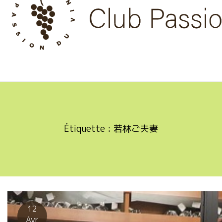
Skip
to
content
Étiquette :
若林ご夫妻
12
Avr