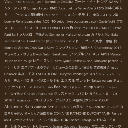
コート・ド・トング
Vivien Hemelsdael
Jean-Dominique CASSINI
NAHA
キ
Bistro BIANCARA
ンタ・ド・ナポル
Importateur BMO
Toda chef
Le Verre Vole
タラゴナ
ガロ・ヴァン
東京築地場外
Paul
ツアー・エスポア
東京レストラン業
Louvre
Renaissance des AOC
ITO sejour bien occupe au Japon
Cuvée Voilà
プラ
France
ス・ド・ラ・ブルス
EN JOUE CONNECTION
MARUGO GRANDE
Bistro
Paul Bert
メリメロ 宗像さん
Sommelier Matsumoto san
カベルネ
Moritaka
東京・銀座
san
Grand Cru Frankstein
QV.g
Clos léonine
マドモワゼルＭ
桜
Sara
Route de Grands Crus
Seiya
コンセプション・加藤さん
Chardonnay 2016
アンダルシア
Aux Amis
キューヴェ・プリュサール
Salon Saint Jean
Maison
レミ・スリエ
Jaune de vin rouge
Katsuyama Shinsaku san
Tadokoro patron
ワ
Grand 8
イン・リタ
エスポア・よろずや・リショームの歴史
東欧諸国
Arnaud
ルネ・モス
Combier
ESPOA TOURS
Aveyron
Vendanges 2016
レストラン ラ・
エスカルポレット
カサ・デル・ぺロ
ラ・ペリエール
Eric
Takezawa san
ジュリ
Beaune
サンドリーヌ
エナ
Komatsu san
シャトー・カンボン2017
コート・
クリストッフ・パカレ
ド・レイヨン
Château Plaisance
ラパリュ・ヌーヴォー
2018年
Kojima san
フレデリック・プルタリエ
伊藤の日本ツアー
PLOUF
Alexandre Bain
Ganevat
シェフ・ソムリエの長谷川さん
Corbiere
フレンチ
山
DOMAINE RAYMOND DUPONT FAHN
田マサ子さん
オーリック濱田社長
Paris en
août
フランスサッカーワールド優勝2018年
Château Margaux
セレネ・ドメー
ヌ・シルヴェール・トリシャール
Damien Coquelet Nouveau
マニュエル
アントワ