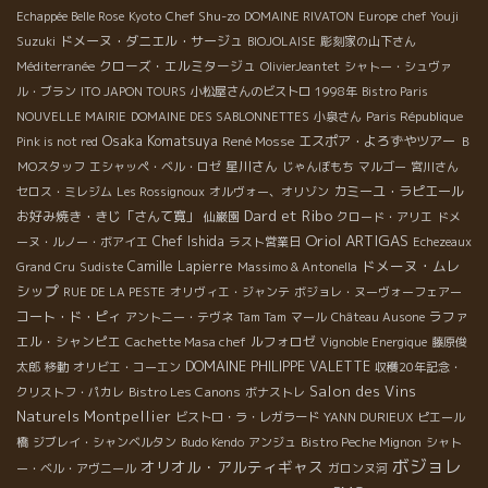
Chef Shu-zo
Echappée Belle Rose
Kyoto
DOMAINE RIVATON
Europe
chef Youji
ドメーヌ・ダニエル・サージュ
Suzuki
BIOJOLAISE
彫刻家の山下さん
クローズ・エルミタージュ
Méditerranée
OlivierJeantet
シャトー・シュヴァ
ル・ブラン
ITO JAPON TOURS
小松屋さんのビストロ
1998年
Bistro Paris
NOUVELLE MAIRIE
DOMAINE DES SABLONNETTES
小泉さん
Paris République
Osaka Komatsuya
René Mosse
エスポア・よろずやツアー
Pink is not red
Ｂ
星川さん
ＭОスタッフ
エシャッペ・ベル・ロゼ
じゃんぼもち
マルゴー
宮川さん
カミーユ・ラピエール
セロス・ミレジム
Les Rossignoux
オルヴォー、オリゾン
Dard et Ribo
お好み焼き・きじ「さんて寛」
仙巌園
クロード・アリエ
ドメ
Oriol ARTIGAS
Chef Ishida
ーヌ・ルノー・ボアイエ
ラスト営業日
Echezeaux
ドメーヌ・ムレ
Camille Lapierre
Grand Cru
Sudiste
Massimo & Antonella
シップ
RUE DE LA PESTE
オリヴィエ・ジャンテ
ボジョレ・ヌーヴォーフェアー
コート・ド・ピィ
ラファ
アントニー・テヴネ
Tam Tam
マール
Château Ausone
エル・シャンピエ
ルフォロゼ
Cachette Masa chef
Vignoble Energique
藤原俊
DOMAINE PHILIPPE VALETTE
太郎
移動
オリビエ・コーエン
収穫20年記念・
Salon des Vins
Bistro Les Canons
クリストフ・パカレ
ボナストレ
Naturels Montpellier
ビストロ・ラ・レガラード
YANN DURIEUX
ピエール
橋
ジブレイ・シャンベルタン
Budo Kendo
アンジュ
Bistro Peche Mignon
シャト
ボジョレ
オリオル・アルティギャス
ー・ベル・アヴニール
ガロンヌ河