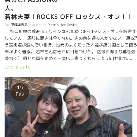
人
若林夫妻！ROCKS OFF ロックス・オフ！！
Par
伊藤與志男
Publié dans
Distributor
,
Resto
神奈川県の藤沢市にワイン屋ROCKS OFFロックス・オフを経営
している。 周りに商店は全くない。店の前を通る人が少ない。通る
う表街道が混んでいる時、地元のよく知った人達が抜け道として使う
車がよく通る。 若林さんはそこに目をつけた。 店頭に派手な幕を
兼ねて） 何とか車を止めて一度店に寄ってもらうように仕掛けた
には、ボルドーグランクリュも品揃えしてある。 兎に角、ワイン好
Lire la suite
『とにもかくにも、この店に来てもらえるようになれば、ゆっくりと
然派ワインの顧客をコツコツと育てて来た。 今でこそ、自然派ワイ
ここまでたどり着いたのである。 一般の人が偶然に店に入ることは
15
クス・オフが完成。 もう一つ大切な事を実行している。 自然派ワ
Fév
かかるものもある。 若林さんは、ワインが落ち着いてくるまでワイ
しているワインは、飲み頃のものばかり、だからお客さんから絶対
『夏でも店内で働くのは寒いんです。』と若林さん。 それでもSO
を徹底している。 定期的にワインを開けて試飲をして自然派ワ
まだ美味しくない状態の自然派ワインを絶対に販売しない。 徹底し
だった苦い経験を多く積んでいるのだろう。 でも、そんなワインで