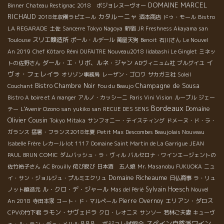
DOMAINE MARCEL
Binner
Chateau Restignac
2018 ボジョレヌーヴォー
RICHAUD
カタルーニャ
2018年収穫ラピエール
酒本商店
ドゥ・モール
Bistro
LA REGARADE
土佐
Sancerre
Tokyo Nagoya
新宿
JR Freshness Akayama san
スリエ醸造所
Toulouse
ポール・ルデール
萬屋天狗
Benoit
石川さん
Le Nouvel
An 2019
Chef Kôtaro
Rémi DUFAITRE Nouveau2018
Iidabashi Le Ginglet
ミネッ
イ
ダール・エ・リボ、ルネ・ジャン
トの佐野さん
ADヴィニュム社
ブルグイユ
ヴォ・フェレイラ
オリゾン事務局
レーザン・ゴロワ
サカガミ社
Soleil
Champagne de Sousa
Bistro Chambre Noir
Couchant
Fou du Beaujo
Bistro A boire et A manger
アルノ・カッシーニ
Paris Vini Vision
ルーブル
ジェー
Bordeaux
Domaine
テー
L'Avenir Ozono san
yukiko san
RECUE DES SENS
Olivier Cousin
Tokyo Mitaka
サンフォニー・テイスティング
ドメーヌ・ド・ラ・
ガランス
猛暑・フランス2018年夏
Petit Max
Descombes Beaujolais Nouveau
Isabelle Frère
レカール lot 1117
Domaine Saint Martin de La Garrigue
JEAN
PAUL BRUN
COMIC
ダムバッシュ・ラ・ヴィル
バルセロナ・ワインエージェントの
佐竹裕子さん
AC Brouilly
侘び寂び
日本酒 五人娘
Mr. Masanobu FUKUOKA
ニュ
Domaine Richeaume
イ・サン・ジョルジュ・プルミエクリュ
日仏商事
ラ・リュ
ル・クロ・デ・ジャール
Sylvain Hoesch
ノット醸造元
Mas del Périé
Nouvel
Pierre Overnoy
エリアン・ダロス
An 2018
寺田本家
コート・ド・マルペール
ラモン・サヴェドラ
CPVの竹下君
クロ・レオニヌ
サンソー
若林ご夫妻
キューヴ
スペイン自然派ワイン
B.B.B. ボジョレ試飲会
ェ・ル・ラン・デュ・メルル