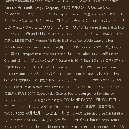
Sancerre Kawamura san
CPVの石川君
エスポア・もりたか
La Colline Inspirée
Yannick Amirault
Tokyo Roppongi
Le Clos
R2L'O
マルタン・カルム
Rougeard
ラ・カサ・デル・ぺロ
Georges Lemarié
三ツ星レストラン「カン・ロ
STC Tours
リショーム ロゼ
リ
カ」
シレックス
Neil
ブノワ夫妻
タパス・バー
エリック・プフェーリング
ヨン
ヴィユ・サージュ
La Pierre chaude
関西
レミ
La Grande Motte
ー・セデス
2017
レ・バスティード・ダルキエ
渥美フーズの
Laurent Herlin
森さん
LE SEXTANT
Morgon 16
Paris Bistro Le Verre Volé
Yamada Kyouji san
Kevin Descombe
戸田シェフ
Danse encore 2016
パリレストラ
Julien Altaber
ン・奏で
L'Echappee belle rosé
Asuka san
ロマン店長
Marco
セ・ル・プランタン2017
Giuliani
Sorcellerie 2017
Tazaki Shinya
エスポア・よ
ろずや
Domaine La Tour Boisée
Au couchant
Une île
ドウロ
Barbecue Soirée
Le Clos des
Anthony Guix
ワインカーヴ・パピーユ
Importateur BARBARA
Grillons
寿司職人・岡田大介
ドメーヌ・ステファニー・エ・ヴァンサン・デブベル
タン
Ouverture de la cave Trois Amours
トム・ゴティエ
ル・ｒタン・デメ
ジュラ
Bourgone
の鏡さん
PARIS 2019
Coteaux des Quarts
Paellia
Domaine Le
DOMAINE PASCAL SIMONUTTI
レ
Scarabée
ラピエール研修生のセイヤさん
ミ・デュフェートル
アンペキャブル
ＢＭОの山田さん
農業家・福岡正信氏
マルセル・ラピエール
TAVEL ROSE
ラ・ルース
café-bistro Le Cristal
丹さ
Sebastien Chatillon
ん
La Bestia
VINITALY
エルミタージュ
Ishibashi Tours
Salvador Batlle
ESPOAたけや
Mont Blanc
Domaine Bruno Duchene
ロゼ・ぺタ