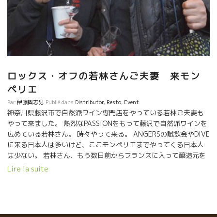
に変身したのを経験している若林さん。 ロックス・オフの顧客は若
だから、ワザワザここまで買いに来るのである。 どうしても在庫数
ないとできないことだ。 夕方になって西日があたらなくなると幕が
ると自然派ワインをこよなく愛しているハートが伝わってくる。 こ
深いところで自然派ワインを理解して、良い部分を可能な限り伝
ロックス・オフの若林さんご夫妻 来モン
ペリエ
Par
伊藤與志男
Publié dans
Distributor
,
Resto
,
Event
神奈川県藤沢市で自然派ワイン専門店をやっている若林ご夫妻も
やって来ました。 熱烈なPASSIONをもって藤沢で自然派ワインを
広めている若林さん。 時々やって来る。 ANGERSの試飲会やDIVE
に来る日本人は多いけど、ここモンペリエまでやってくる日本人
は少ない。 若林さん、もう数日前からフランスに入って醸造元を
何軒も訪問してきたとのこと、 流石の若林さん。気合が入ってい
Lire la suite
る！