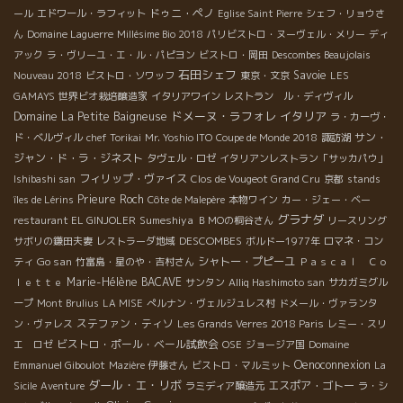
ドゥニ・ペノ
ール
エドワール・ラフィット
Eglise Saint Pierre
シェフ・リョウさ
ん
Domaine Laguerre
Millésime Bio 2018
パリビストロ・ヌーヴェル・メリー
ディ
アック
ラ・ヴリーユ・エ・ル・パピヨン
ビストロ・岡田
Descombes Beaujolais
石田シェフ
Savoie
Nouveau 2018
ビストロ・ソワッフ
東京・文京
LES
GAMAYS
世界ビオ栽培醸造家
イタリアワイン
レストラン ル・ディヴィル
ドメーヌ・ラフォレ
イタリア
Domaine La Petite Baigneuse
ラ・カーヴ・
サン・
ド・ベルヴィル
chef Torikai
Mr. Yoshio ITO
Coupe de Monde 2018
諏訪湖
ジャン・ド・ラ・ジネスト
タヴェル・ロゼ
イタリアンレストラン「サッカパウ」
フィリップ・ヴァイス
Ishibashi san
Clos de Vougeot Grand Cru
京都
stands
Prieure Roch
îles de Lérins
Côte de Malepère
本物ワイン
カー・ジェー・ベー
グラナダ
Sumeshiya
restaurant EL GINJOLER
ＢＭОの桐谷さん
リースリング
DESCOMBES
サボリの鎌田夫妻
レストラーダ地域
ボルドー1977年
ロマネ・コン
Go san
シャトー・プピーユ
ティ
竹富島・星のや・吉村さん
Ｐａｓｃａｌ Ｃｏ
Marie-Hélène BACAVE
ｌｅｔｔｅ
サンタン
Alliq Hashimoto san
サカガミグル
ープ
Mont Brulius
LA MISE
ぺルナン・ヴェルジュレス村
ドメール・ヴァランタ
ステファン・ティソ
ン・ヴァレス
Les Grands Verres 2018 Paris
レミー・スリ
ビストロ・ポール・ベール試飲会
エ ロゼ
OSE
ジョージア国
Domaine
Oenoconnexion
Emmanuel Giboulot
Mazière
伊藤さん
ビストロ・マルミット
La
ダール・エ・リボ
エスポア・ゴトー
Sicile
Aventure
ラミディア醸造元
ラ・シ