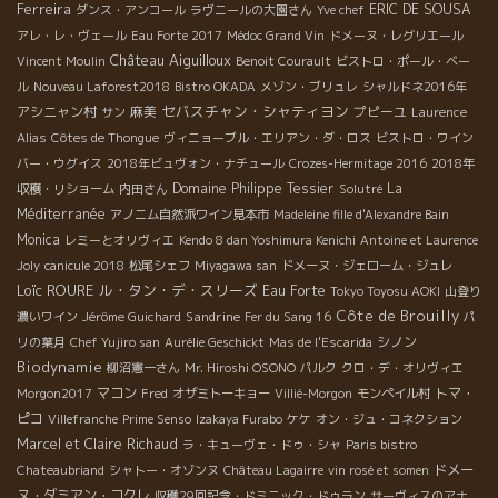
Ferreira
ERIC DE SOUSA
ダンス・アンコール
ラヴニールの大園さん
Yve chef
アレ・レ・ヴェール
Eau Forte 2017
Médoc Grand Vin
ドメーヌ・レグリエール
Château Aiguilloux
Vincent Moulin
Benoit Courault
ビストロ・ポール・ベー
ル
Nouveau Laforest2018
Bistro OKADA
メゾン・ブリュレ
シャルドネ2016年
セバスチャン・シャティヨン
アシニャン村
麻美
プピーユ
サン
Laurence
Alias
Côtes de Thongue
ヴィニョーブル・エリアン・ダ・ロス
ビストロ・ワイン
バー・ウグイス
2018年ビュヴォン・ナチュール
Crozes-Hermitage 2016
2018年
Domaine Philippe Tessier
La
収穫・リショーム
内田さん
Solutré
Méditerranée
アノニム自然派ワイン見本市
Madeleine fille d'Alexandre Bain
Monica
レミーとオリヴィエ
Kendo 8 dan Yoshimura Kenichi
Antoine et Laurence
Joly
canicule 2018
松尾シェフ
Miyagawa san
ドメーヌ・ジェローム・ジュレ
Loïc ROURE
ル・タン・デ・スリーズ
Eau Forte
Tokyo Toyosu AOKI
山登り
Côte de Brouilly
Sandrine
濃いワイン
Jérôme Guichard
Fer du Sang 16
パ
シノン
リの葉月
Chef Yujiro san
Aurélie Geschickt
Mas de l'Escarida
Biodynamie
柳沼憲一さん
Mr. Hiroshi OSONO
パルク
クロ・デ・オリヴィエ
マコン
トマ・
Morgon2017
Fred
オザミトーキョー
Villié-Morgon
モンペイル村
ピコ
Villefranche
Prime Senso
Izakaya Furabo
ケケ
オン・ジュ・コネクション
Marcel et Claire Richaud
ラ・キューヴェ・ドゥ・シャ
Paris bistro
ドメー
Chateaubriand
シャトー・オゾンヌ
Château Lagairre
vin rosé et somen
ヌ・ダミアン・コクレ
収穫29回記念・ドミニック・ドゥラン
サーヴィスのアナ