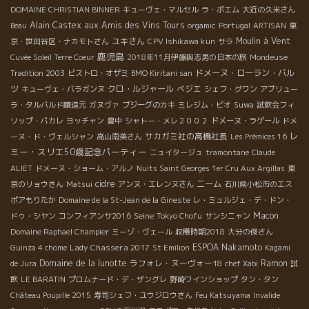
DOMAINE CHRISTIAN BINNER
キューヴェ・マルセル
ラ・ボエム
大近の久米さん
Alain Castex
aux Amis des Vins Tours
Beau
orgamic
Portugal
ARTISAN
東
ユキさん
Moulin à Vent
京・世田谷区・ナカモトさん
CPV Ishikawa kun
サラ
鹿児島
Cuvée Soleil Terre Coeur
2018年11月伊藤與志男の日本の旅
Mondeuse
ドメーヌ・ローラン・バル
Tradition 2003
ビストロ・オザミ
BMO Kiritani san
ツ
クロ・ルジャール
ベジエ
キューヴェ・バラガンヌ
シェフ・グワン
アブリュー
ラ・タルバルド醸造元
ガヌヴァ
ブジーグのカキ
ミレジム・ビオ
Suwa
試飲会フィ
リップ・パカレ
ヨッチャン
豊中
シャトー・メレ２００２
ドメーヌ・ラゲール
ドメ
レ
サカガミ社の高橋社長
ーヌ・ド・ヴェルシャン
高山南美さん
Les Prémices 16
ミー・スリエ50歳記念パーティー
ニュイタージュ
tramontane
Claude
ALIET
ドメーヌ・ショーム・アルノ
Nuits Saint Georges 1er Cru Aux Argillas
東
cidre
ニーム
京のリョウさん
Matsui
アンヌ・エレンヌさん
石川県小松市のエス
ポアもりたか
Domaine de la St-Jean de la Gineste
レ・ミュルジェ・デ・ドン・
Seine
Macon
ドゥ・シヤン
コンフィアンサ2016
Tokyo Chofu
サンシニャン
Domaine Raphael Champier
ミーゾ・ヴェール
収穫時期2018
大分の俊さん
Lady Chassera 2017
ESPOA Nakamoto
Guinza 4 chome
St Emilion
Kagami
Domaine de la lunotte
ラフォレ・ヌーヴォー18
Ramon
de Jura
chef Xabi
試
飲
LE BARATIN
プロムナード・デ・ザングレ
野崎ワインショップ
タン・タン
Château Poupille 2015
寿司シェフ・ユウジロウさん
Feu Katsuyama
Invalide