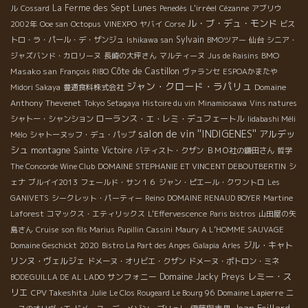
La Ferme des Sept Lunes
L'irréel
ル
Cossard
Penedès
Cézanne
アブリウ
ル・ブ・デュ・モンド
2002年
Ooe san
Octopus
VINEXPO
ヤバイ
Corse
ビス
Sylvain
トロ・ラ・パール・デ・ザンジュ
Ishikawa san
BMOツアー
仙台
シニア・
BMO
ジャズバンド・カロリーヌ
長崎の大坪さん
マルティーヌ
Jus de Raisins
Masako san
Côte de Castillon
François RIBO
ヴァランセ
ESPOAかまたや
ジャン・クロード・ラパリュ
Domaine
Midori Sakaya
豊通食料株式会社
Anthony Thevenet
Tokyo Setagaya
Histoire du vin
Minamiosawa
Vins natures
ローランス・エ・レミ・デュフェートル
シャトー・シャンション
Iidabashi Méli
salon de vin ''INDIGENES''
アルデッ
Mélo
シャトーヌッフ・デュ・パップ
シュ
montagne Sainte Victoire
バティスト・クザン
ＢＭＯ社の鎌田さん
哲学
The Concorde Wine Club
DOMAINE STEPHANIE ET VINCENT DEBOUTBERTIN
シ
ェナ
ブルイイ2013
フェールド・サン１６
ジャン・ピエール・クワントロ
Les
GANIVETS
シークレット・パーティー
Reino
DOMAINE RENAUD BOYER
Martine
Laforest
コマックス・エティリックス
L'Effervescence
Paris bistros
山田屋の矢
島さん
Cruise
son fils Marius
Pupillin
Cassini
Maury
A L’HOMME SAUVAGE
ジル・キャト
Domaine Geschickt
2020
Bistro La Part des Anges
Galapia
Arles
リンヌ・ヴェルジェ
ドメーヌ・オリビエ・クザン
ドメーヌ・ポトロン・ミネ
レミー・ス
サンフォニー
Domaine Jacky Preys
BODEGUILLA DE AL LADO
リエ
CPV Takeshita
Domaine Lapierre
Julie
Le Clos Rougeard Le Bourg 96
ニ
Jean Foillard