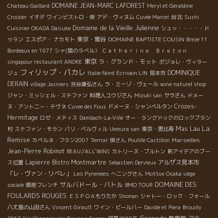
DOMAINE JEAN-MARC LAFOREST
Chateau Gaillard
Meryl et Géraldine
台北
Croizier
イオデ
ワインビストロ・俊
アド・ヴィヌム
Cuvée Marcel
Sushi
Domaine de la Vieille Julienne
Cuisinier OKADA Daisuke
シュッ・・・・・ド
東京・鴬谷
DOMAINE BAPTISTE COUSIN
ゥラン
エスポア・ ナカモト
Breze 11
Bordeaux en 1977
シャ(猫のラベル）
Ｃａｔｈｅｒｉｎｅ Ｂｒｅｔｏｎ
東京
ラ・グランド・モット
singapour restaurant ANDRE
ボジョレ・ヴィラー
フィリップ・パカレ
DOMINIQUE
ジュ
Italie Nord
Ecrivain LIN
見本市
DERAIN
village Jasniers
渋谷康弘さん
ラ・ミーゾ・ヴェール
wine naturel shop
ジャン・ミッシェル・ステファン
料理人ユウジさん
Mizuki san
サラさん
ドメー
Crozes-
ヌ・アント二ー・テヴネ
Cuvee des Fous
ドメーヌ・シャンベルタン
Hermitage
ロゼ・メティス
Dambach-La-Ville
オー・ラングドックのロックブラン
La
Mas Lau
村
ステファン・モラン
パリ・ベルヴィル
Uemura san
東京・恵比寿
Remise
Marseilles
カベルネ・フラン2007
Terroir
俊さん
Poulille Castillon
Jean-Pierre Robinot
BEAUJ'ALL'WINS
カトリーヌ・ブルトン
新アイデアのブー
Lapierre
Bistro Montmartre
アルザス見本市
ス位置
Sebastien Dervieux
「レ・ヴァン・リベレ」
Les Pyrenees
へニングさん
Mottox Osaka siège
サルバドール・バトル
DOMAINE DES
sociale
銀座フレンチ
BMO TOUR
FOULARDS ROUGES
ＥＳＰＯＡもりたか
Shonan
シャトー・ロック・フォール
八丈島の山田さん
Vincent Girault
ワイン・ビールバー
Davide et Piera
Brouilly
Granada