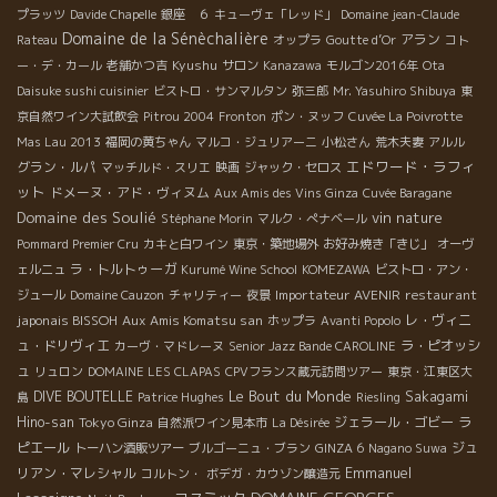
プラッツ
Davide Chapelle
銀座 ６
キューヴェ「レッド」
Domaine jean-Claude
Domaine de la Sénèchalière
アラン
Rateau
オップラ
Goutte d’Or
コト
Kyushu
ー・デ・カール
老舗かつ吉
サロン
Kanazawa
モルゴン2016年
Ota
Daisuke sushi cuisinier
ビストロ・サンマルタン
弥三郎
Mr. Yasuhiro Shibuya
東
京自然ワイン大試飲会
Pitrou 2004
Fronton
ポン・ヌッフ
Cuvée La Poivrotte
Mas Lau 2013
福岡の黄ちゃん
マルコ・ジュリアーニ
小松さん
荒木夫妻
アルル
エドワード・ラフィ
グラン・ルパ
マッチルド・スリエ
映画
ジャック・セロス
ット
ドメーヌ・アド・ヴィヌム
Aux Amis des Vins Ginza
Cuvée Baragane
Domaine des Soulié
vin nature
Stéphane Morin
マルク・ぺナベール
Pommard Premier Cru
カキと白ワイン
東京・築地場外
お好み焼き「きじ」
オーヴ
ラ・トルトゥーガ
ェルニュ
Kurumé Wine School
KOMEZAWA
ビストロ・アン・
Importateur AVENIR
restaurant
ジュール
Domaine Cauzon
チャリティー
夜景
japonais BISSOH
Aux Amis Komatsu san
レ・ヴィニ
ホップラ
Avanti Popolo
ュ・ドリヴィエ
ラ・ピオッシ
カーヴ・マドレーヌ
Senior Jazz Bande CAROLINE
ュ
リュロン
DOMAINE LES CLAPAS
CPVフランス蔵元訪問ツアー
東京・江東区大
Le Bout du Monde
DIVE BOUTELLE
Sakagami
島
Patrice Hughes
Riesling
Hino-san
Tokyo Ginza
ジェラール・ゴビー
ラ
自然派ワイン見本市
La Désirée
ピエール
ジュ
トーハン酒販ツアー
ブルゴーニュ・ブラン
GINZA 6
Nagano Suwa
Emmanuel
リアン・マレシャル
コルトン・
ボデガ・カウゾン醸造元