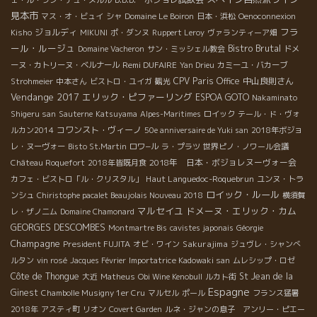
見本市
マス・オ・ビュイ
シャ
Domaine Le Boiron
日本・浜松
Oenoconnexion
フラ
ジョルディ
Kisho
MIKUNI
ポ・ダンヌ
Ruppert Leroy
ヴァランティーア畑
ール・ルージュ
Bistro Brutal
Domaine Vacheron
サン・ミッシェル教会
ドメ
Remi DUFAIRE
ーヌ・カトリーヌ・ベルナール
Yan Drieu
カミーユ・バカーブ
CPV Paris Office
中山良則さん
Strohmeier
中本さん
ビストロ・ユイガ
観光
Vendange 2017
エリック・ピファーリング
ESPOA GOTO
Nakaminato
Shigeru san
Sauterne
Katsuyama
Alpes-Maritimes
ロイック
テール・ド・ヴォ
コワンスト・ヴィーノ
ルカン2014
50e anniversaire de Yuki san
2018年ボジョ
レ・ヌーヴォー
Bisto St.Martin
ロワ−ル
ラ・プラツ
世界ピノ・ノワール会議
2018年 日本・ボジョレヌーヴォー会
Château Roquefort
2018年皆既月食
Haut Languedoc-Roquebrun
カフェ・ビストロ「ル・クリスタル」
ユンヌ・トラ
ロイック・ルール
ンシュ
Chiristophe pacalet Beaujolais Nouveau 2018
横須賀
マルセイユ
ドメーヌ・エリック・カム
レ・ザノ二ム
Domaine Chamonard
GEORGES DESCOMBES
Montmartre Bis
cavistes japonais
Géorgie
Champagne
President FUJITA
Sakurajima
オビ・ワイン
ジュヴレ・シャンべ
ルタン
vin rosé
Jacques Février
Importatrice Kadowaki san
ムレシップ・ロゼ
Côte de Thongue
St Jean de la
大近
Matheus
Obi Wine Kenobull
ルカト街
Espagne
Ginest
Chambolle Musigny 1er Cru
マルセル
ポール
フランス猛暑
2018年
アスティ町
リオン
Covert Garden
ルネ・ジャンの息子 アンリー・ピエー