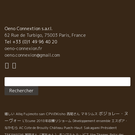
Oeno Connextion s.a.r.l.
62 Rue de Turbigo, 75003 Paris, France
Tel +33 (0)1 49 96 40 20
oeno-connexion.fr
oeno.connexion@gmail.com
Rechercher :
ボジョレー・ヌ
嬉しい
Alliq Fujimoto san
CPVのKisho
西尾さん
マキシムス
ーヴォー
L'Ecume
2018年収穫リショーム
Développement ensemble
エスポア・
Sakagami Président
なかむら
AC Cote de Brouilly
Château Puech-Haut
TAKAHASHI
岩田さん（岩ちゃん）
モンマルトル・ビス
the Thames
Patis des