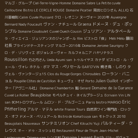
マルゴ・グループ
Ciel-Terre-Vigne-Homme
Domaine Sabre
La Petite cuvée
Cailloutine
Bistro LE CERCLE ROUGE
Domaine Picatier
岡田ヒロシさん
ALLIQ
石
川亜樹則
Calim
Cuvée Plussard
クロ・レオニン
ヌーヴォー 2020年
Auvergne
ドメーヌ・デュ・ポッ
ヴァン・ナチュール
Graena
Bernard Nady Foucault
シブル
ジュリアン・アルタベール
Domaine Coudoulet
Cuveé Ouech Cousin
Méli Mélo
藤田
ラ・ヴィエイユ・ジュリアンヌのジャンポール
film
ビストロ「俊」
社長
ブラインドテースティング
マルゴー2016年
Domaine Jerome Saurigny
ク
ロ・デ・ゾリヴィエ
ボジョレヌーヴォー
カルフォルニア
ハヤリテラス
Roussillon
竹之内さん
Ueda Ayumi san
トゥルイヤス
カナダ
ビストロ・ル・ヴ
マス・ぺリセール
焼き鳥・しのり
ェール・ヴォレ
ホテル・ボマ
GAR'O'VIN
タ
ローラン・バニ
ヴェル・ヴァンタージュ15
Clos du Rouge Gorges
Chiroubles
ョル
Julien Guillot
Poupille Côtes de Castillon
キューヴェ・オゼ
Porto
インポー
Domaine de la Garance
ター「アヴニール社」
Domaine Chambertin
鮨
Gerard
Beaujoloise
Cuveé Le Rollier
モペルチュイ・ネイルプラージュ
Ecrivain Vin LIN
Eric
Paris bistro MARGO
san
BOMトロワザムール
ムロン・ド・ブルゴーニュ
Pfifferling
アルマ・マテル
white
France Tours
自然派ワイン専門店・ロック
2018
ス・オフ
ドメーヌ・ベリュアール
Bistro de Komatsuya san
モトクッス
サンテミリオン
パルティーダ・ク
Beaujolais Nouveaux
Chef Kikuchi Yuji
レウス
オー・ドゥ・スッシュ社
Restaurent Fleur de Thym
Jean-Michel
Domaine Laurent Barth
Lasbouygues
Takema-san
レンヌ村
ジル・ダヴァス