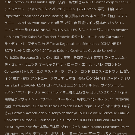
sud
Corton les Bressandes
東京・渋谷・高太郎さん
Nuit Saint Georgers 1er Cru
リュショット・シャンベルタン
ペシェミニヨン
トラモンタン
寿司・刺身
2021
Importateur Symphonie Free Tasting
東京調布
Douro
キューヴェ「和」
ステフ
2018年アンジェ自然派ワイン見本市
ァニー・ルッセル
tourisme
パッション・
DOMAINE VALENTIN VALLES
サン・トーバン
Julian Altaber
エ・ナチュール
Le Vin en Tête
Salon Bio Top
chef Frederic
ボジョレーォー
Nicole Carmarans
ラ・ディーヴ・ブテイユ
米沢
Tokyo Degustations Séminaires
DOMAINE DE
南スペイン
BOTHELAND
Tokyo Koto-ku Oshima
La Cave de Belleville
Paris20e
Bordeaux Grand Cru
北川ナヲ著「テロワール」文芸社
ラ・フェルム・
ラ・ローブ・エ・ル・パレ
デ・セット・リュンヌ
オーリック社
フロントン
ロゼワ
Concorde
パトリス・ユグ
マス・ド・ラ・フォン・ロンド
ロニス・エトワレ
Corbieres
イン
横浜・緑区
アントニー・テヴェネ
日本酒 菊姫
クード・フォリ
モンマルトル
Paris bistro SAGAN
ビストロ・ペシェミニヨン
ヴィンテージュ
2015
イヤン・ド・リュ
Acignan
ディオニ社の玉城さん
ミレジム２０１７
Hop'là
東銀座ヴィヴィエンヌ
イザベル・フレール
石川県小松市
北アルデッシュ
大阪の醸
造者
restaurent La Casa del Perro
Carole de La Nautique
エスポアよろずやユキ子
Famille
さん
Catalan
Academie de Vin Tokyo
Yamadaya Tours
Le Vieux Bordeaux
Lapierre
La Rose Qui Touche
Daikin Kume-san
BUDO 11
Fukuoka
FRANCE
FINAL
Nyctalopie
寺田本家の日本酒
ジェロボアム
Amis Buvons
Distributeurs et
マーク・ペノ
デコンブ・ボジョレ・ヌーヴォー
Viticulteurs
ビム
Taketomi