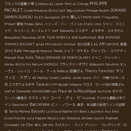
PHILIPPE
フランスの猛暑37度
Coteaux du Layon
Pont au Change
PACALET
DOMAINE
Cuveé Précieuse
Bistro Soif
Dégustation Philippe Pacalet
楽しい
DAMIEN BUREAU
SILEX Sauvignon 2016
MATA HARI
T'inquiètes
M'man!
愛知
Pineau Denis
ハリーズ・バー・パリ
Les Etats-Unis
ジャン・ドミニ
ック・カッシーニ
カーエム３１
chef Takemoto
エスポア・よろずや・ユキ子さん
Beaujolais Nouveau 2018
TOUR REBECCA
KGB
Kaefferkopf
渋谷
DOMAINE
Les Affranchis
THOMAS ROUANET
ginza Mitsukoshi Shinkan
石川社長
桜島
Italie
2016
Mariage de Nomura Takaki
シェフ・タケモト
ヴォンゴレ・スパゲティ
Manuel
Aux Amis Tokyo
DOMAINE DE MONTCALMES
ドゥニ・ジャンドー
Abrieu
Bistro Vin Nature SHONZUI
ブラッスリーオザミ
Kobayashi Yasuhiro
キュ
オリ
加藤さん
Thierry Forestier
ーヴェ・ソレイユ・テール・クール
Rebecca
ヴィエ・クザン
40 Maltby Street London
Janbo-mochi
パリ・夕焼けのセーヌ
Taiwan
河
エスポアよろずや
CPV équipe
Indigene
クロス・ロード社の有馬さん
Place de la République
chef et Sommelier HASAGAWA san
Autriche
ボデガ・
コート・デュ・ピ
カスティヨン
コーゾン醸造元
Tsuchida
マルセル最後の年ワ
Barcelone
Geschickt
ピノ・ノワール
イン
東京・名古屋の自然ワイン大試飲
Banyuls
会
Tanta Marena
La Grosse Nadine Vin Blanc Liquoreux
Aux Amis
Jura Kagami Kenjiro san
Domaine Jérôme Jouret
Raphael
d’une Franche
Champier
Le Clos des Jarres
エピスリー・フィン
アンリー・フレデリック・ロ