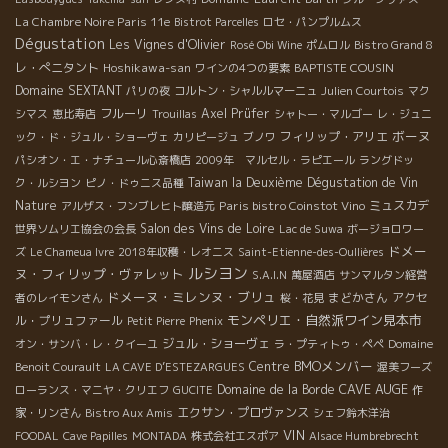
La Chambre Noire Paris 11e
Bistrot Parcelles
ロセ・パンプルムス
Dégustation
Les Vignes d'Olivier
Rosé Obi Wine
ポムロル
Bistro Grand 8
レ・ぺニタント
Hoshikawa-san
BAPTISTE COUSIN
ワインの4つの要素
Domaine SEXTANT
パリの夜
コルトン・シャルルマーニュ
Julien Courtois
マク
フルーリ
Axel Prüfer
シマス
恵比寿店
Trouillas
シャトー・マルゴー
レ・ジュニ
ボーヌ
フィリップ・アリエ
ック・ド・ジュル・ショーヴェ
カリピージュ
ブノワ
パシオン・エ・ナチュール心斎橋店
2009年 マルセル・ラピエール
ラングドッ
Taiwan la Deuxième Dégustation de Vin
ク・ルシヨン
ピノ・ドゥニス品種
Nature
Paris bistro Coinstot Vino
ミュスカデ
アルザス・フンブレヒト醸造元
Salon des Vins de Loire
世界ソムリエ協会の会長
Lac de Suwa
ボージョロワー
ドメー
ズ
Le Chameua Ivre
2018年収穫・レオニス
Saint-Etienne-des-Oullières
ルシヨン
ヌ・フィリップ・ヴァレット
S.A.I.N
萬屋酒店
サンマルタン経営
ドメーヌ・ミレンヌ・ブリュ
まどかさん
アクセ
者のレイモンさん
桜・花見
モンペリエ・自然派ワイン見本市
ル・プリュファール
Petit Pierre
Phenix
ジュル・ショーヴェ
オン・サンバ・レ・クイーユ
ラ・プティトゥ・ペペ
Domaine
BMOメンバー
Centre
Benoit Courault
LA CAVE D’ESTEZARGUES
渥美フーズ
CAVE AUGE
Domaine de la Borde
ローランス・マニヤ・クリエフ
GUCITE
作
エクサン・プロヴァンス
家・リンさん
Bistro Aux Amis
シェフ鈴木洋治
VIN
FOODAL
Cave Papilles
MONTADA
株式会社エスポア
Alsace Humbrebrecht