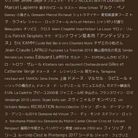
Domaine
ック
chef Jérôme Jaegle
タンキエット・ママン
NICOLAS BERTIN
Marcel Lapierre
マルク・ぺノ
息子のピエール
ラストー
Wine School
ト
Gamay
小島さん
Domaien Marcel Richaud
シュトラマイヤー
愛知県渥美フーズ
マ・ラフォレ
シャトー・ロックフォール
Arts et Metiers
シャンゼリゼ通り
Beeaujolais
オリビエ・クロス
Alain Chapelle
Importateur
La Louce
サロン・リレ
ワイン見本市「アンディジェン
Patrick Desplats
エル
ケケ・デコンブ
ヌ」
Eric KAMM
オザミの小松さん
Cuvée Red
Bar à vins Chambre Noire
Jean-Claude LAPALU
Fujisawa
La Trenchée 2016
勝山晋作氏の死去
Sendai
Edouard Laffitte
ビスト
Perriere Les Vielles
ガルド・フー
ESPOAしんかわ
ロ・トロワ・ザムール
Gilles et
Kitahara san
restaurent Chateaubriand
Catherine Vergé
岩ちゃん
ドメーヌ・ド・レシャリエール
Taragona
ドメーヌ・マルセル・ラピエール
restaurant TAIHOU
Sena
Emilie
上海
オ
ーリックの橋元さん
ドメーヌ・ド・レグリエール
マニュエルさん
ガヌヴァ醸造元
ESPA
La Cadette
プピーユ2008年
ジャニエール村
中山さん
フランスワイン・ロゼ
スヴィニャルグ
モンペリエ
Vendange 2018 Léonis
Taipei Kato san
vin
RECREATION
ジャン・ポール・ドーマン
Octobre
Babass
Bistro Célestin
ダン
ス・アンコール2016
Domaine Ad Vinum
ブー・デュ・モンド
ステファン・ロッシ
Domaine du Matin Calme
Olivier Cros et Sylvain
ェ
Yokohama Midori-ku
フィリップ・カ
Respaut
福岡の今尾さん
パリのワイン食堂
cèdre de 2300 ans
リーユ
C'est le Printemps 2017
シードル
ルーツ66
ジャック・フェヴリエ