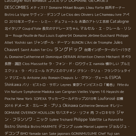
DOMAINE GEORGES
Lassaigne
コスミック
Nuit Bordeaux
DESCOMBES
メティス17
Domaine Mikael Bouges
L'eau forte
田所オーナー
Bistro La Vigne
ケヴィン・デコンブ
Le Clos des Oliviers
Le Chameau Ivre
アぺ
Catalogne
ロ
2018年ヌーヴォー・レミー・デュフェートル
お酒のアトリエ吉祥
マルセル・エ・クレール・リシ
北イタリア
Coup d'folie
長女のマドレーヌちゃん
ョー
Rouge Feuille de Paul Louis Eugène 94
Domaine Jérôme Guichard
Philippe
Jules
Alliet
Yoshiki san
ジャンポール・ドーマン
BUNON
L'Arc de Triomphe
ラングドック
Chauvet
Saint Aubin 1er Cru
台湾インポーターのバーバラさ
ん
Domaine Catherine et Dominique DERAIN
Attention Chenin Méchant
オペラ
Clos Massotte
長野・諏訪
ラ・フォン・ド・ロりヴィエ
namida
懐かしい
プルミ
エクリュ・ラ・ペリエール
カプリエのマリオン
グラン・クリュ・フランクシュタイ
ESPOA
ン
マジエール
Antoine Joly
Romain Chapuis
レ・グラン・ヴェール
Shinkawa
パリ・ビストロ・サガン
Leynes
東京ワインビストロ「葡呑」
Fête du
Vin Nature
Symphonie Madoka san
Carignan Vieilles Vignes 16
Hayashi de
New York
Louforosé
Pioche
SOPEXA
サッカーワールドカップ2018年
収穫
Okinawa
ドメーヌ・ミレーヌ・ブリュ
2016
Catherine Deneuve
オレリー
ジャ
DOMAINE OVERNOY HOUILLON
セバスチャン・リフォ
肉
フィロキセラ
ン・フランソワ・ニック
Philippe Valette
Sylère Trichard
La Poivrotte
Bistro Shimba
デコンブ
ジョルジュ・
Bistro MARMITE
cuvée Marcel Lapierre
デコンブ
BMO Yamada san
Sake japonais GONINMUSUME
Chef Yuji san