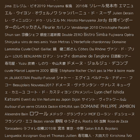
リレール見本市
エマニュ
jima
ミレジム・ビオ2019
Maruyama
桜島 2016年
シャンパーニュ・ド・スーザ
エル・ウイヨン・オヴェルノワ
Julien Derain
台湾インポー
Jordy
レ・ヴィニュロン・ドゥ・リレエル
Mr. Hiroto Maruyama
ターのレベッカさん
Fleurie
カバノン
Venddange 2018 Christophe Pacalet
Bistro Simba
Shun san
宗像シェフ
銀座三越新館
Double ZERO
Fujiwara
Opéra
Shinjuku
vins de mes amis
Yvon Metras
L'Herbefolle
chardonnay
Domaine
Côtes Du Rhône
Lammidia
Cuvée Chat
Gaillac
鏡 健二郎さん
ヴァン・ド・プリ
domaine de l'anglore
ムー
LOUIS BENJAMIN
ロマン・シャプイ
日酒販ツアー
ドメーヌ・ジョルジュ・デコンブ
寿司屋・Yuzu
炭焼・しのり・中山夫妻
銀座
cuvée Marcel Lapierre 2009
Stéphane Rocher
C'est pas la Mer à boire
made
シャトー・エグイユ
in JAJAKISTAN
Pouilly-Fuissé
ベルナール・ナディー・フ
ドメーヌ・ヴァランタン・ヴァレス
コー
Beaujolais Nouveau2017
キューヴ
Lyon chef Ishida
コート・ド・カスティヨン
ェ・カミーユ
CPVメンバー
Katsumi
Event du Vin Nature au Japon
Dijon
サイント・ヴィクトワール山
DOMAINE PHILIPPE JAMBON
Autour d'un verre
OSAKA Daikin KIMURA san
ロワール
Alexendre Bain
メドック・グランヴァン
MOF ローラン・デュシェーヌ
静岡
Roots 66
フランソワ・エコ
Bazas viande
ゆう子さん
加賀
Rose de Zaza
宮本
Torocadero
ラフォレ収穫2018年
東京・中野
Salon B.B.B. Bojolais
Ivo
Languedoc Assignan
Guy et Thomas Jullien
寿司職人・大田大介
Kirishima