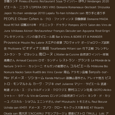
BMO
京橋ランチ
Pineau d'Aunis
Restaurant Soya
ワインバー
Vendanges 2020
ピエール・ニコラ
L'OPERA DES VINS
Domaine Romaneaux-Destezet
Shizuoka
Japon
Yo chan
vendange 2018 Lapalu
To-han Ishibashi san
売り手と造り手
PEOPLE
Olivier Cohen
ル・クロ・ファンティンヌ
宗像康雄
Domaine MADA
Rosé PETAR
収穫2018年・ドミニック・ドゥラン
Pompois 2015
Salon des Vins de
Jura
Ishikawa Akinori
Restaurateur français Daisuke san
Aguyana
Rosé Grigri
アレキサンドル・バンの息子ピエール君
Bar à Vins A BOIRE ET A MANGER
Provence
Moulin Pey Labrie
大江戸の夜景
プロヴォッケ
ボージョロワーズ試飲
ビオディナミ栽培
会
Phylloxera
TosaYamada Mitani san
竹下正樹
フレンチレ
南ローヌ
ストラン・ラ・ピヨッシュ
L'Atelier de Cuisine
自然派ワインバー祥瑞
レストラン・グラン８
高橋さん
Arnaud Cassini
ロゼ・ランディ
Le Monde de la
コルビエール
Nature
シャトー・カッシーニ
オルガンの紺野さん
Millésime Bio
南仏
Banyuls-sur-
Nomura Naoko
Salon Rue89 des Vins
Caviar
アラモン品種
ドメーヌ・リショーム
Mer
ビス
Kanda Matsuri
故勝山晋作さん
アレイヤ地方
トロ・モンマルトル
カーヴ・フジキ
chef Julianne
マリー・ラピエール
武道・
野村ユニソン社長
GOTO Akiko
剣道
メリル・エ・ジェラルディンヌ・クロワジエ
シャトー・ラゲール
Vin de Cannes
ロンドンの自然派ワインバー
キンタ・ド・カリ
ーユ
パスカル・ショワム
エニンドさん
chef Mizukuchi
トモミさん
Paul Bocuse
Uchida san
KM31
ドメーヌ・ブノワ・クロー
モトクッス大阪本社
47 Ricards
Loïc
Okada san
南大沢
S'ACCAPAU
アセンブラージュ
銀座ビストロ「PAUL」
ア