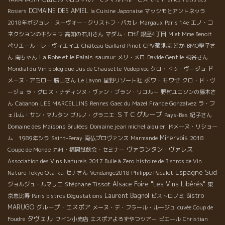
DOMAINE DES AMIEL
Rosiers
la Cuisine Japonaise
マッシモとアントネッラ
2018年ボジョレ・ヌーヴォー・クリストフ・パカレ
Margaux
Paris 14e
エノ・コ
ネクションのキショウ
高知の石川さん
マダム・ロゼ
銀座4丁目
M et Mme Benoit
CPV菊池まどか
ペリエール・レ・ヴィエイユ
Château Gaillard
Pinot
BMO聖子さ
La Robe et le Palais
ん
南ちゃん
saumur
メリ・メロ
Davide Gentile
桐谷さん
Mondial du Vin biologique
Jus de Chausette
Vodopivec
クロ・ドゥ・ヴージョ
ド
ボワ・モワセ
メーヌ・アミロー
勝山さん
Le Layon
星野リゾート社
クロ・ド・ヴ
ージョ
ラ・グロス・ナディンヌ・ヴァン・ブラン・リコルー
野村ユニソンの藤木さ
ん
Cabanon
LES MARCELLINS
Rennes
Gaec du Mazel
France Gonzalvez
ラ・フ
ＳＴＣグループ
ェルム・サン・マルタン
ブルノ・グラニエ
Pays-Bas
紀子さん
Domaine jean michel alquier
Domaine des Maisons Brulées
ドメーヌ・リショー
Minervois
ム 1989年シラ
Saint-Peray
南仏プロヴァンス
Marmande
2018
ヴァランタン・ヴァレス
Coupe de Monde
九州・福岡試飲会・セミナー
Association des Vins Naturels
2017 Bulle à Zero
histoire de Bistros de Vin
Espagne Sud
Nature
Tokyo Ota-ku
セナさん
Vendange2018 Philippe Pacalet
Stéphane Tissot
Alsace Foire "Les Vins Libérés"
ジョルジュ・ルマリエ
東
Laurent Bagnol
Bistro
京恵比寿
Paris bistros Dégustations
ビストロノミ
MARUGO
グループ・エスポア
メーヌ・デ・フラール・ルージュ
cuvée Coup de
タヴェル
Foudre
ワイン小売店
エスポアよろずやつツアー
ピエール
Christian