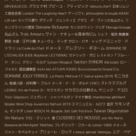
グラエナ村
プピーユ・アティピック
ORVEAUX CO.
Uemura cherf
日本ソムリ
エ協会会長
London The Laughing Heart
ゲーシクト
philosophie
le couple ARAKI
LIN san
ランブラ通り
ダヴィデ・ジェンティエ
アザミ・デ・ヴァンの丸山さん
フ
Domaine Richaume
ランスワインの歴史
カンヌのワイン
フリダ
Marugo Groupe
丸山さん
Trois Amours
ヴァン・ナチュール見本市ビム
シェフ・菊池
無農薬
ドミニック・ド
野菜
水道・江戸川橋
キューヴェ・ティボ
サロン・ビオ・トップ
ドメーヌ・グレゴリー・ギヨーム
ゥラン
La Cuvée du Chat
DOMAINE DE
L'ECHALIER
B.B.B. Bojoloise
LESTIGNAC
セドリック・ガロ
レストラン「フルー・
Yakitori SHINORI
ド・タン」
グラン・ラルグ
Syivain Respaut
Abruzzes
ロー・
フォルト
国会議事堂
Aichi ken ATSUMI FOODS
Bruissonnante
Grand Cru
DOMAINE JOLLY FERRIOL
Sakurajima 2016
モニカさ
La Prats
Metisse 17
ん
ストラスブルグ
剣道八段・好村兼一
ブルイ
メーヌ・ド・ラ・ボルド
CHICS
サカガミの日野さん
ヤニック・アミロ
LEONIS
Vin de France
ル・セクスタン
Trois Seigneurs
ジュヴレイ・シャンベルタン
マドナ教会
chardonnay pétillant
ラモンさ
Nozaki Wine Shop
Auxerrois Nature 2016
エマニュエル・ルロワ
金沢
ん
Jun san
Festivin
Taiwan Dégustation
モンタダ
Lilian BOSCH
M. Bispalie
Vin Nature
クロ・マソット
CLOSERIES DES MOUSSIS
愛
son fils Pierre
Domaine de Montgilet
Mathieu
フレデリック・コサール
Lenoir 1989
ドメーヌ・
プリューレ・ロック
ユグ・べゲ
ジャン・モペルチュイ
Limoux
pensee
Valençay