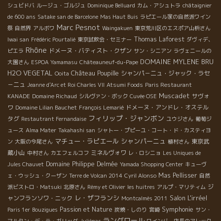
シュビドバ
ルージュ・ゴルジュ
Dominique Belluard
カム・アシュトラ
châtaignier
de 600 ans
Satake san de Barcelone
Mas Haut Buis
ラピエール家の自然派ワイン
Marc Pesnot
祭
自然界
アルボワ
Waingakuen
東京荒川区のエスポア山枡さん
Thomas Laforest
Iwai san
Frédéric Pourtalié
東京試飲会・セミナー
ダヴィデ、
Rhône
ドメーヌ・バティスト・クザン
ピエラ
サン・シニアン
ラヴェニールの
DOMAINE MYLENE BRU
大園さん
ESPOA Yamamasu
Châteauneuf-du-Pape
H2O VEGETAL
Château Poupille
シャンパ－ニュ・ジャック・ラセ
Ooita
－ニュ
Jeanne d'Arc et Roi Charles VII
Atsumi Foods
Paris Restaurant
Muscadet
サヴォ
KANADE
Domaine Richaud
シルヴァン・ボック
Cuvée OSE
ワ
ドメーヌ・アンドレ・オステル
Domaine Lilian Bauchet
François Lemarié
フィリップ・ジャンボン
タグ
Restautrant Fernandaise
ユウジさん
葡萄ジ
ュース
Alma Mater
Takahashi san
シャトー・プピーユ・コート・ド・カスティヨ
マチュー・ラピエール
シャンパーニュ
東京武
ン
大阪の今尾さん
植村さん
蔵小山
ミネルヴォワ
中村さん
カエフェルコフ
レ・ロシニョ
Les Uniques de
Domaine Philippe Delmée
Jules Chauvet
Yamada Shopping Center
キューヴ
Mas Pellisser
ェ・ウッシュ・クーザン
Terre de Volcan 2014
Cyril Alonso
自然
ジ
派ビストロ・Matsuki
北原さん
Rémy et Olivier
les huitres
アルプ・マリティム
レ・ザフランシ
Salon L'irréel
ャンフランソワ・ニック
Montcalmès 2011
Symphonie
Passion et Nature
Paris 1er
Bouzigues
炭焼・しのり
宮崎
サン・
ラングロール
マルタン・デ・ラ・ガリッグ
Juliénas
ワインバー店長のアレック