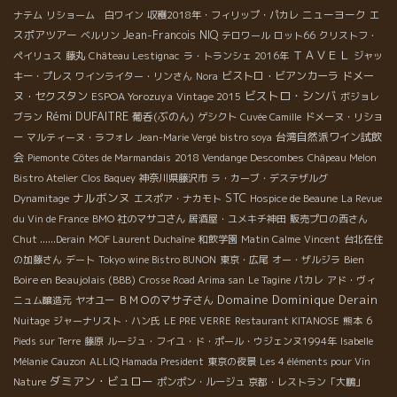
ニューヨーク
エ
ナテム
リショーム 白ワイン
収穫2018年・フィリップ・パカレ
スポアツアー
Jean-Francois NIQ
ベルリン
テロワール
ロット66
クリストフ・
ＴＡＶＥＬ
ペイリュス
藤丸
Château Lestignac
ラ・トランシェ 2016年
ジャッ
ビストロ・ビアンカーラ
ドメー
キー・プレス
ワインライター・リンさん
Nora
ビストロ・シンバ
ヌ・セクスタン
ESPOA Yorozuya
Vintage 2015
ボジョレ
Rémi DUFAITRE
葡呑(ぶのん)
ブラン
ゲシクト
Cuvée Camille
ドメーヌ・リショ
台湾自然派ワイン試飲
ー
マルティーヌ・ラフォレ
Jean-Marie Vergé
bistro soya
会
Piemonte
Côtes de Marmandais
2018 Vendange Descombes
Châpeau Melon
Bistro Atelier
Clos Baquey
神奈川県藤沢市
ラ・カーブ・デステザルグ
ナルボンヌ
STC
Dynamitage
エスポア・ナカモト
Hospice de Beaune
La Revue
du Vin de France
BMO 社のマサコさん
居酒屋・ユメキチ神田
販売プロの西さん
Chut ......Derain
MOF Laurent Duchaîne
和飲学園
Matin Calme
Vincent
台北在住
Bien
の加藤さん
デート
Tokyo wine Bistro BUNON
東京・広尾
オー・ザルジラ
Boire en Beaujolais (BBB)
Crosse Road Arima san
Le Tagine
パカレ
アド・ヴィ
Domaine Dominique Derain
ＢＭＯのマサ子さん
ニュム醸造元
ヤオユー
Nuitage
ジャーナリスト・ハン氏
LE PRE VERRE
Restaurant KITANOSE
熊本
6
Pieds sur Terre
藤原
ルージュ・フイユ・ド・ポール・ウジェンヌ1994年
Isabelle
Mélanie
Cauzon
ALLIQ Hamada President
東京の夜景
Les 4 éléments pour Vin
ダミアン・ビュロー
Nature
ポンポン・ルージュ
京都・レストラン「大鵬」