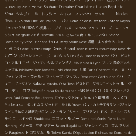
Herve Souhaut
Domaine Charlotte et Jean Baptiste
ス
Brouilly 2013
Sénat
シルヴェール・トリシャール
Nicolas
ドヌ・フランソワ・サンメー・ロ
Réau
Yuko-san
Pinell de Brai
クロ・バケ
Domaine de la Rectorie
Côte de Rayon
Jerome SAURIGNY
桜島
ル・プチ・ドメーヌ
Wabi Sabi
ラ・ローズ・キ・トゥ
Séléné
ッシュ
Margaux 2016
Hirofumi SHOJI さんご夫妻
エル・ルンベロ
Domaine Sylvère Trichard
Bistro
セロス
Rémy Soulié Rosé
酒屋・よろずや
モ
FLACON
Denis Pesnot
Camel
Bistro Poulpe
Avec le Temps
Mouressipe Rosé
ルゴン
ボジョレフェアー
ボーヌのケンタロウさん
Place de la Borse
パリ・ビスト
シルヴァンさん
ロ・マルゴ
ロゼ・グリグリ
Mr. Ishida à Lyon
プルフ
長崎アンペ
キャブル
Ishikawa-ken Komatsu-shi
charibari
共栄
Paris Chatelet
ドメーヌ・リ
オー・フォルト
ヴァトン
フィリップ・マッフル
Repaire et Cartouche
パリ・ヴ
Sakura
ル・グ
ィニ・ヴィジオン
Kyushu Oita
Tosa
ビストロ・グランユイットゥ
ロ・デュ・ロワ
ESPOA GOTO TOUR
Tokyo Shibuya Koutarou san
マレ・バス
Rémy Soulié
飯田橋 メリメロ
Jean-Paul
Domaine Beauthorey
ガイヤック
Madoka san
ボルドネス
グットドール
LIN Yusen
パリ・カルチエラタン
ボジョレ
ワイン全体の大試飲会サロン
レストラン「シャトーブリアン」
ドメーヌ・ル・スカ
ニコラ・ルノー
Shubidoba
Domaine Léonis
ラベ
エールドゥロ
Pleine Lune
ツアー
Henning
ドメーヌ・マダ
Baton Itagaki san
ジャン・ドゥローブル
マリオ
トロワザム−ル
Tokyo Kanda Dégustation Richeaume
ン
Faugères
Domaine de