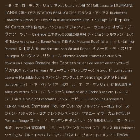
DOMAINE
ーヌ・エ・ローランス・ジョリ
アメルシュヴィル畑
2018年
Loucate
L'ANGLORE
DEGUSTATION BEAUJOLOISE
ロランス・アリアス
Ruchottes
Le Repaire
Chamertin Grand Cru
Clos de la Briderie
Château-Neuf-du-Pape
de Cartouche
オザミ・デ・
自然派ワインショップ
ジャンマリー・ヴェルジェ
ヴァン ツアー
Galéjade
ユキさんの50歳の誕生会
ディジョン
シルヴァン・レス
Ｓａｉｎｔ-Emilion
ポ
Tokyo Arakawa-ku
Bonne Peche
竹間さん
Madame Rosé
丸山宏人
ドメーヌ・デ・スリエ
Grand Repas
Pomerol
Baune Kentaro-san
シルヴァン・リショーム
La Begou
Bistrot Atelier
France Canicule 37℃
Domaine des Capriers
Yokosuka
Chenas
10 ans de remerciement
9カーヴ
Morgon
Yukiya Fujiwara
キューヴェ・プレッシウーズ
Fête du 14 Juillet chez
vendange 2019
Ramon
Lapierre
Mathilde Soulié
スペイン・アンダルシア
Saavedra
バー・ア・ヴァン「ア・ボワール・エ・ア・マンジェ」
伊藤の誕生日
Allez les Verres
クロ・ド・タイラック
Domaine de la Roche Buissière
ドメーヌ・
ド・レキュ
Ghislaine Descombes
アンヌ・ラピエール
Salon Les Anonymes
Emmanuel Houillon Overnoy
TERRA MADRE
ノルマンディー地方
ドメーヌ・
イヴ・カムドボルド
ジャン・バティスト・セナ
フレンチレストラン・ヤオユー
Pompon Rouge
コート・ド・マルマンデ
タンペット
2018年ボジョレ・ヌーヴォー
出荷
Juste Ciel
東京神田・リショームワイン会
Michel
フローランス
BIM
Boldness
Rhône
レ・マウ
リョウさん
ブルイイ2017
ババス
レ・ジャン・ド・メティエ