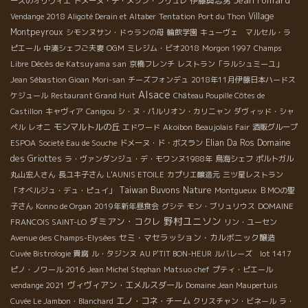
伊藤與志男
ースのオリヴィエ
ドメーヌ・デ・メゾン・ブリュレ
Village
Vendange 2018 Aligoté Derain et Altaber
Tentation
Port du Thon
Montpeyroux
シモンヌサン・ドゥランの母
輪飲学園
キューヴェ マルセル・ラ
ピエール
中湊シェフご夫妻
OGM
ミレジム・ビオ2018
Morgon 1997
Champs
Décès de Katsuyama san
Libre
京橋フレンチ
レストラン「ラルシュミーユ」
Jean Sébastion Gioan
Mori-san
チーズフォンデュ
2018年11月伊藤日本ハードス
Alsace
ケジュール
Restaurant Grand Huit
Château Poupille Côtes de
Castillon
キャヴィア
Canigou
シ・ヌ・パルリオン・カリニャン
ダヴィッド・シャ
モンマルトルの丘
ペル
レオニ
エドワード
Akoibon
Beaujolais Fair
酒販グループ
Elian Da Ros
Domaine
ESPOA
Societé Eau de Souche
ドメーヌ・ド・ボスラン
des Griottes
ラ・ヴァンダンジュ・デ・モワンヌ1988年
鳥海シェフ
ポルトガル
丸山宏人さん
長ユキ子さん
L'AUNIS ETOILE
カプリエ醸造元
三ツ星レストラン
Taiwan Buvons Nature
「オベルジュ・デュ・ピュイ」
Montgueux
ＢＭОの聖
子さん
Konno de Organ
2019年新年昼食会
グシテ
モン・ブリュリウス
DOMAINE
野村ユニソン
ダミアン・コクレ
FRANCOIS SAINT-LO
リン・ユーセン
セミ・マセラッション・カルボニック醸造
Avenue des Champs-Elysées
Cuvée Bistrologie
貴腐
ル・タジンヌ
AU P'TIT BON-HEUR
ルバレーズ lot 1417
ピノ・ノワール 2016
Jean Michel Stephan
Matsuo chef
プティ・ピエール
ヴィヴィアン・エメルスダール
vendange 2021
Domaine Jean Maupertuis
エノ・コネ・チーム
Cuvée Le Jambon・Blanchard
クリスチャン・ビネール
ラ・