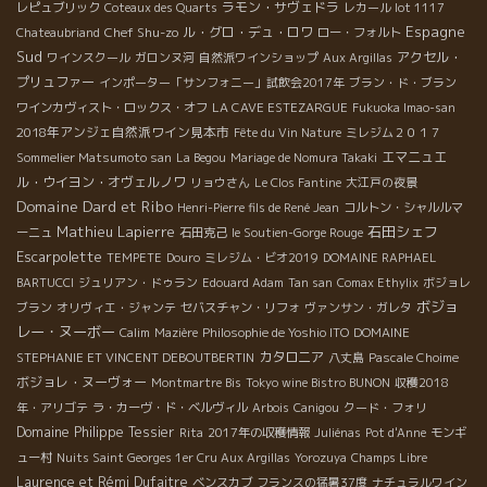
ラモン・サヴェドラ
レピュブリック
Coteaux des Quarts
レカール lot 1117
Espagne
Chef Shu-zo
ル・グロ・デュ・ロワ
Chateaubriand
ロー・フォルト
Sud
アクセル・
ワインスクール
ガロンヌ河
自然派ワインショップ
Aux Argillas
プリュファー
インポーター「サンフォニー」試飲会2017年
ブラン・ド・ブラン
ワインカヴィスト・ロックス・オフ
LA CAVE ESTEZARGUE
Fukuoka Imao-san
2018年アンジェ自然派ワイン見本市
Fête du Vin Nature
ミレジム２０１７
エマニュエ
Sommelier Matsumoto san
La Begou
Mariage de Nomura Takaki
ル・ウイヨン・オヴェルノワ
リョウさん
Le Clos Fantine
大江戸の夜景
Domaine Dard et Ribo
Henri-Pierre fils de René Jean
コルトン・シャルルマ
Mathieu Lapierre
石田シェフ
ーニュ
石田克己
le Soutien-Gorge Rouge
Escarpolette
TEMPETE
Douro
ミレジム・ビオ2019
DOMAINE RAPHAEL
BARTUCCI
ジュリアン・ドゥラン
Edouard Adam
Tan san
Comax Ethylix
ボジョレ
ボジョ
ブラン
オリヴィエ・ジャンテ
セバスチャン・リフォ
ヴァンサン・ガレタ
レー・ヌーボー
Calim
Mazière
Philosophie de Yoshio ITO
DOMAINE
カタロニア
STEPHANIE ET VINCENT DEBOUTBERTIN
八丈島
Pascale Choime
ボジョレ・ヌーヴォー
Montmartre Bis
Tokyo wine Bistro BUNON
収穫2018
年・アリゴテ
ラ・カーヴ・ド・ベルヴィル
Arbois
Canigou
クード・フォリ
Domaine Philippe Tessier
Rita
2017年の収穫情報
Juliénas
Pot d'Anne
モンギ
ュー村
Nuits Saint Georges 1er Cru Aux Argillas
Yorozuya
Champs Libre
Laurence et Rémi Dufaitre
ベンスカブ
フランスの猛暑37度
ナチュラルワイン