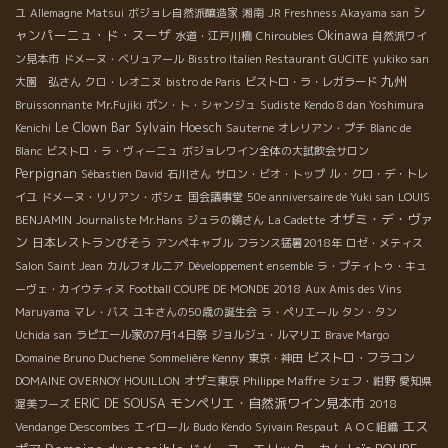
シ
ユ
Allemagne
Matsui
ボジョレ自然派醸造家
湘南
JR Freshness Akayama san
ャンパーニュ・ド・スーザ
Okinawa
水道・江戸川橋
Chiroubles
自然派ワイ
ン見本市
ドメーヌ・ベリュアール
Bisstro Italien Restaurant GUCITE
yukiko san
九州
大園 弘さん
クロ・レオニヌ
bistro de Paris
ビストロ・ラ・レガラード
Bruissonnante
Mr.Fujiki
ポン・ト・シャンジュ
Sudiste
Kendo 8 dan Yoshimura
Le Clown Bar
Sylvain Hoesch
Kenichi
Sauterne
オレリアン・プチ
Blanc de
Blanc
ビストロ・ラ・ヴィーニュ
ボジョレワイン全体の大試飲会サロン
Perpignan
Sébastien David
石川さん
サロン・ビオ・トップ
ル・クロ・デ・トレ
イユ
ドメーヌ・リリアン・ボシェ
国会議事堂
50e anniversaire de Yuki san
LOUIS
オザミ・デ・ヴァ
BENJAMIN
Journaliste Mr.Hans
ジュラの鏡さん
La Cadette
ン
日本レストランびそう
アンペキャブル
フランス猛暑2018年
ロゼ・メティス
Salon Saint Jean
カルフォルニア
Développement ensemble
ラ・プティトゥ・キュ
ーヴェ・カイウティヌ
Football COUPE DE MONDE 2018
Aux Amis des Vins
Maruyama
マレ・バス
ユキさんの50歳の誕生会
ラ・ペリエール
タン・タン
Uchida san
ラピエール家の7月14日祭
ジョルジュ・ルマリエ
Brave Margo
ビストロ・フラコン
Domaine Bruno Duchene
Sommelière Kenny
東京・神田
Philippe Maffre
DOMAINE OVERNOY HOUILLON
オザミ東京
シェフ・紺野
愛知県
モンペリエ・自然派ワイン見本市
ERIC DE SOUSA
渥美フーズ
2018
エス
Vendange Descombes
エイロール
Budo Kendo
Syivain Respaut
ＡＯＣ組織