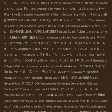
リー・フレデリック・ロック
TRIPLE A
eclipse lunaire totale 2018
chef Takemoto
Jean Foillard
アメリカ
Autour d'un verre
オン・ジュ・コネクション
コトー・
デュ・レイヨン
Lapalu Nouveau 2018
Chant Coucou
キューヴェ・パッション
南
GAN chan
Thierry Puzelat
仏プロヴァンス
シャトー・カッシーニ
un dernier
millésime 2009 de Marcel Lapierre
Hop'là
Sendai
Massimo & Antonella
サン・ペ
DOMAINE JEAN-MARC LAFOREST
Saint Aubin
レー
Rouge
フランスレストラ
ドメー
ン 大輔さん
長野・諏訪
la Cuisine Japonaise
Bistro Passion et Nature
ヌ・ダニエル・サージュ
ダヴィデ、ピエラ
ドメーヌ・クリスチャン・ビネール
オーリックスの藤元さん
キューヴェ ル・ジャンボン・ブランシャール
ドメーヌ・
レストラン「ル・ヴェール・ヴォレ」
リショーム 1989年シラ
クロ・ルジャー
フルーリ
ル・ル・ブール1996年
ジュヴレイ・シャンベルタン2015年
Beaujolais
Domaine Grégory
Villages
Château Lassolle
Ueda Ayumi san
Moritaka san
Guillaume
ドメーヌ・ド・ラングロール
Muscadet
Moto-Nouveau
B.B.B. ボジョレ試飲会
STC
FRANCE FINAL
大分
Piemonte
Pitrou 2004
Groupe Tour
タラゴナ
Lyon
29e Vendange de Dominique Derain
Château
Ivo Ferreira
Cambon 2017
Komatsu san
バニュルス・シュール・メール
Dard et Ribo
Millésime Bio 2019
ピノ・ドゥニス品種
息子のマリウス
Leynes
Bojolais Nouveaux 2018
Les Grands Verres 2018 Paris
土田
モトクッス
Salon
des Vins de Jura
Paris bistro Chateaubriand
Domaine Ad Vium
Sumoll cépage