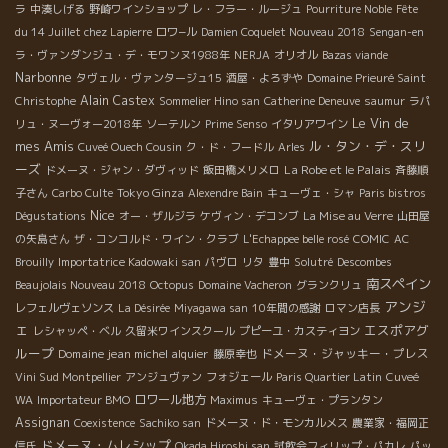
ラ
中湊しげる
野崎ワインショップ
レ・フラー・ルージュ
Pourriture Noble
Fête
du 14 Juillet chez Lapierre
ロワ−ル
Damien Coquelet Nouveau 2018
Sengan-en
ラ・ヴァンダンジュ・デ・モワンヌ1988年
NERJA
オリオル
Bazas viande
Narbonne
タヴェル・ヴァンタージュ15
酒屋・よろずや
Domaine Prieuré Saint
Alain Castex
Christophe
Sommelier Hino san
Catherine Deneuve
saumur
ラパ
Le Vin de
リュ・ヌーヴォー2018年
ソーテルン
Prime Senso
イタリアワイン
mes Amis
ル・タン・デ・スリ
Cuveé Ouech Cousin
ク・ド・フードル
Arles
ーズ
La Robe et le Palais
ドメーヌ・ジャン・ダヴィッド
飯田橋メリメロ
斉藤順
Tokyo Ginza
子さん
Carbo Culte
Alexendre Bain
キューヴェ・シャ
Paris bistros
Nice
Dégustations
オー・ザルジラ
ケヴィン・デコンブ
La Mise au Verre
山田屋
の矢島さん
ザ・コンコルド・ワイン・クラブ
L'Echappee belle rosé
COMIC
AC
Brouilly
Importatrice Kadowaki san
パヴロ
リタ
豊中
Solutré
Descombes
南スペイン
Beaujolais Nouveau 2018
Octopus
Domaine Vacheron
グランクリュ
アンジ
レフェルヴェソンス
La Désirée
Miyagawa san
10年間の感謝
ロマン店長
ェ
エスポアグ
レシャッペ・ベル
久留米ワインスクール
プピーユ・カスティヨン
ループ
Domaine jean michel alquier
ドメーヌ・ジャッキー・プレス
藤原幸也
Vini Sud Montpellier
アンジュヴァン
フォジェール
Paris Quartier Latin
Cuveé
ロワール地方
WA
Importateur BMO
Maximus
キューヴェ・プランタン
Assignan
Coexistence
Sachiko san
ドメーヌ・ド・モンカルメス
農業家・福岡正
ドメーヌ・ムレシップ
信氏
Okada Hiroshi san
試飲会フィリップ・パカレ
パッ