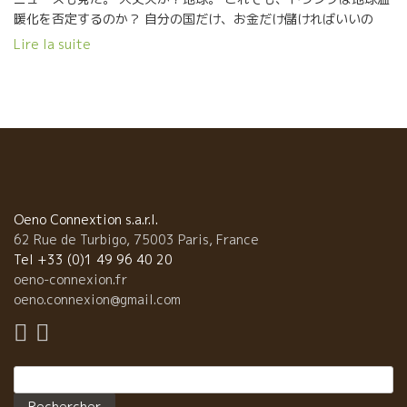
暖化を否定するのか？ 自分の国だけ、お金だけ儲ければいいの
か？ アメリカのほんの一部の人間だけにお金が集中していく。 人
Lire la suite
間の歴史の文化をみれば、こんなやり方が続くわけがない。 ワイ
ン造りがますます難しくなってきた。 佳き人間のエネルギーを世
界に充満させていきたい。
Oeno Connextion s.a.r.l.
62 Rue de Turbigo, 75003 Paris, France
Tel +33 (0)1 49 96 40 20
oeno-connexion.fr
oeno.connexion@gmail.com
Rechercher :