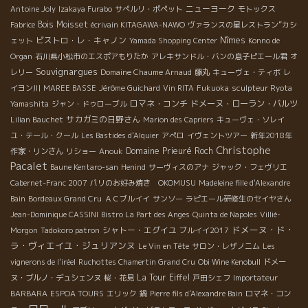
ニューヨーク
Antoine Joly
Izakaya Furabo
サぺルリ・ポペット
モトックス
Bois Moisset
Fabrice
écrivain KITAGAWA-NAWO
ヴァランスの星レストラン”カシ
ビストロ・レ・キャノン
Nîmes
ェット
Yamada Shopping Center
Konno de
Organ
石川県小松市のエスポアもりたか
アレキサンドル・バンの息子ピエール君
オ
Souvignargues
レリー
Domaine Chaume Arnaud
藤丸
キューヴェ・ティボ
レ
イヨン川
MAREE BASSE
Jérôme Guichard
Vin RITA
Fukuoka
sculpteur Ryota
ロマネ・コンチ
ドメーヌ・ローラン・バルツ
Yamashita
ジャン・ドゥローブル
サカガミの日野さん
Lilian Bauchet
Marion des Capriers
キューヴェ・ソレイ
ユ・テール・クール
Les Bastides d'Alquier
アぺロ
イヴェントツアー
新年2018年
Christophe
Domaine Prieuré Roch
作家・リンさん
リショー
Anouk
Pacalet
Baune Kentaro-san
Henind
サーヴィスのアナ
ジャック・フェヴリエ
Cabernet-Franc 2007
パリのお好み焼き OKOMUSU
Madeleine fille d'Alexandre
Bain
Bordeaux Grand Cru
ＡＣブルイイ
サンソー
ラピエール研修生のセイヤさん
Jean-Dominique CASSINI
Bistro La Part des Anges
Quinta de Napoles
Villié-
ドメーヌ・ド・
シャトー・エグイユ
Morgon
Tadokoro patron
ブルイイ2017
ラ・ヴィエイユ・ジュリアンヌ
Le Vin en Tête
サロン・レザノニム
Les
vignerons de l'iréel
Ruchottes Chamertin Grand Cru
Obi Wine Kenobull
ドメー
La Tour Eiffel
ヌ・ブルノ・デュシェンヌ
桜・花見
戸田シェフ
Importateur
BARBARA
ESPOA TOURS
エリック
鍋
Pierre fils d'Alexandre Bain
ロマネ・コン