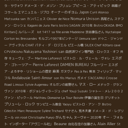
プピーユ・アティピック
ラ・サヴォワ
ドメーヌ・デ・メゾン・ブリュレ
串揚げ
オーナーのギヨム
Japon
コサール
エマニュエル・ジブロ
Cyril Alonso
Nomura Unison
Olivier de Nice
Matsuoka san
カンパニェス
西尾さん
ステフ
ァン・ロッシェ
Kagami de Jura
Paris bistro SAGAN
2018年
Bistro OKADA
BMO
Kiritani]
ルバレーズ lot 1417
sa fille ainée Madeleine
渋谷康弘さん
Nyctalopie
Corton les Bressandes
モルゴン1997年ビンテージ
Uemura san
ドゥニ・ジャンド
CHAT
ー
アヴィタル
パティ・デ・ロジエル
ピエール橋
SILEX
Chef Kôtaro
cave
Nakayama Yoshinori san
CPVのKisho
自然派ワイン専門店・ロックス・オフ
共
エスポ
存
キューヴェ・ブー
Martine Laforest
ビストロ・ル・ヴェール・ヴォレ
ア・ゴトーツアー
Pierre Laforest
DAMIEN BUREAU
フルーリー
エスポ
麻美
ア・よろずや・リショームの歴史
ガヌヴァ
Pas à Pas
熊本
フィリップ・マッ
Andalousie
Saint-Amour
フル
son fils Marius
ガメイ
S'ACCAPAU
Crosse
マス・ロー
Road
Limoux
Sylvie Augereau
オルガンの紺野さん
メドック・グラン
ヴァン
2018年・ボジョレヴィラージュ
chef Youji Suzuki
シャトー・メレ２００２
ヴァン・ピックール
Mathieu
Domaine La Tour Boisée
伊藤の誕生日
グリオット
プリューレ・ロック
サンピエール教会
Yaoyu
ビストロ・アン・ク
Bistro
Célestin
Marc Penavayre
Sylère Trichard
セナさん
荒木夫妻
ドメーヌ・ド・レグリ
がんちゃん
オー・フォル
エール
vin rosé
Christophe Pueyo
ヌーヴォー 2020年
Beaune
Alain Allier
ト
インポーター「アヴニール社」
台北在住の加藤さん
St