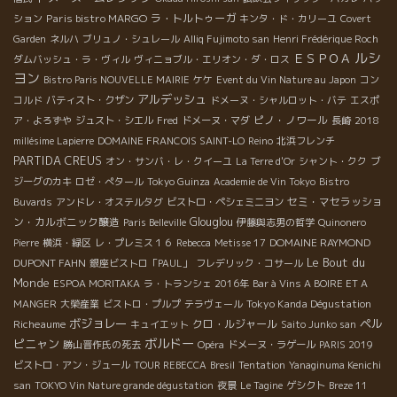
Paris bistro MARGO
ラ・トルトゥーガ
ション
キンタ・ド・カリーユ
Covert
Garden
ネルハ
ブリュノ・シュレール
Alliq Fujimoto san
Henri Frédérique Roch
ルシ
ＥＳＰＯＡ
ダムバッシュ・ラ・ヴィル
ヴィニョブル・エリオン・ダ・ロス
ヨン
Bistro Paris NOUVELLE MAIRIE
ケケ
Event du Vin Nature au Japon
コン
アルデッシュ
コルド
バティスト・クザン
ドメーヌ・シャルロット・バテ
エスポ
ピノ・ノワール
ア・よろずや
ジュスト・シエル
Fred
ドメーヌ・マダ
長崎
2018
millésime Lapierre
DOMAINE FRANCOIS SAINT-LO
Reino
北浜フレンチ
PARTIDA CREUS
オン・サンバ・レ・クイーユ
La Terre d'Or
シャント・クク
ブ
ジーグのカキ
ロゼ・ぺタール
Tokyo Guinza
Academie de Vin Tokyo
Bistro
セミ・マセラッショ
Buvards
アンドレ・オステルタグ
ビストロ・ペシェミニヨン
ン・カルボニック醸造
Glouglou
Paris Belleville
伊藤與志男の哲学
Quinonero
DOMAINE RAYMOND
Pierre
横浜・緑区
レ・プレミス１６
Rebecca
Metisse 17
Le Bout du
DUPONT FAHN
銀座ビストロ「PAUL」
フレデリック・コサール
Monde
ESPOA MORITAKA
ラ・トランシェ 2016年
Bar à Vins A BOIRE ET A
Tokyo Kanda Dégustation
MANGER
大榮産業
ビストロ・プルプ
テラヴェール
ボジョレー
ペル
Richeaume
クロ・ルジャール
キュイエット
Saito Junko san
ボルドー
ピニャン
勝山晋作氏の死去
Opéra
ドメーヌ・ラゲール
PARIS 2019
ビストロ・アン・ジュール
TOUR REBECCA
Bresil
Tentation
Yanaginuma Kenichi
san
TOKYO Vin Nature grande dégustation
夜景
Le Tagine
ゲシクト
Breze 11