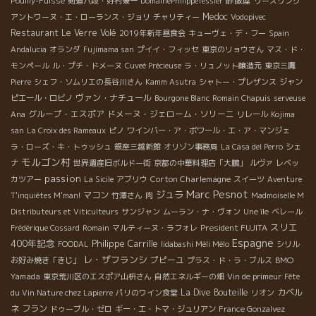
酢飯屋
Pouilly-Fuissé
剣道八段・好村兼一
DomainePhilippeTessier
リースリング
Medoc
アントワーヌ・エ・ローランス・ジョリ
チャリティー
Vodopivec
Restaurant Le Verre Volé
2019年新年昼食会
キューヴェ・デ・フー
Spain
Andalucia
オランダ
Fujimama san
プイイ・フィッセ
東京のリョウさん
マス・ド・
モンペール
ル・プチ・ドメーヌ
Cuveé Précieuse
ラ・リュノット醸造元
東京三鷹
Pierre
シェフ・ソムリエの長谷川さん
Kamm Asutra
シャトー・プレザンス
ジャン
ヴァン・ナチュール
ピエール・ロビノ
Bourgone Blanc
Romain Chapuis
serveuse
グループ・エスポア
ドメーヌ・ジェローム・ソリーニ
Ana
リレール
Kojima
san
La Croix des Rameaux
ピノ
ワインバー・ア・ボワール・エ・ア・マンジェ
ラ・ローズ・キ・トゥッシュ
銀座三越新館
オリゾン事務局
La Casa del Perro
シェ
モルゴン村
ナ
世界遺産旧ボルドー街
京都の中華料理店「大鵬」
ルヴァ
レベッ
passion
Corton Charlemagne
カツアー
La Sicile
アブリウ
スイーツ
Aventure
Marc Pesnot
ジュラ
マコン
T'inquiètes M'man!
竹澤さん
肉
Madmoiselle M
Distributeurs et Viticulteurs
サンジャン
ムーラン・ナ・ヴォン
Une île
ベレール
スリエ
President FUJITA
Frédérique Cossard
Romain
マルティーヌ・ラフォレ
Espagne
400年記念
Philippe Carrille
FOODAL
Iidabashi Méli Mélo
シリル
レ・ザフランシ
プピーユ
BMO
お好み焼き「きじ」
プラス・ド・ラ・ブルス
Yamada
東京荒川区のエスポア山枡さん
自然エネルギーの畑
Vin de primeur
Fête
La Dive Bouteille
カベル
du Vin Nature chez Lapierre
パリのワイン食堂
リオン
ネ フラン
ドゥーブル・ゼロ
ギー・エ・トマ・ジュリアン
France Gonzalvez