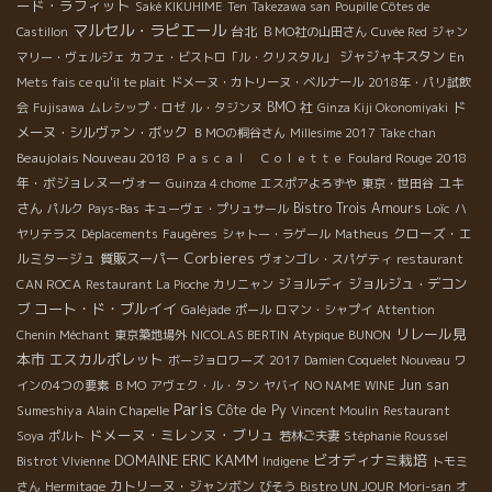
ード・ラフィット
Saké KIKUHIME
Ten
Takezawa san
Poupille Côtes de
マルセル・ラピエール
台北
Castillon
ＢＭО社の山田さん
Cuvée Red
ジャン
ジャジャキスタン
マリー・ヴェルジェ
カフェ・ビストロ「ル・クリスタル」
En
Mets fais ce qu'il te plait
ドメーヌ・カトリーヌ・ベルナール
2018年・パリ試飲
BMO 社
ド
会
Fujisawa
ムレシップ・ロゼ
ル・タジンヌ
Ginza Kiji Okonomiyaki
メーヌ・シルヴァン・ボック
ＢＭОの桐谷さん
Millesime 2017
Take chan
Beaujolais Nouveau 2018
2018
Ｐａｓｃａｌ Ｃｏｌｅｔｔｅ
Foulard Rouge
年・ボジョレヌーヴォー
ユキ
Guinza 4 chome
エスポアよろずや
東京・世田谷
さん
Bistro Trois Amours
Loïc
パルク
Pays-Bas
キューヴェ・プリュサール
ハ
クローズ・エ
ヤリテラス
Déplacements
Faugères
シャトー・ラゲール
Matheus
Corbieres
ルミタージュ
質販スーパー
ヴォンゴレ・スパゲティ
restaurant
ジョルディ
ジョルジュ・デコン
CAN ROCA
Restaurant La Pioche
カリニャン
コート・ド・ブルイイ
ブ
Galéjade
ポール
ロマン・シャプイ
Attention
リレール見
Chenin Méchant
東京築地場外
NICOLAS BERTIN
Atypique
BUNON
本市
エスカルポレット
ボージョロワーズ
2017
Damien Coquelet Nouveau
ワ
Jun san
インの4つの要素
ＢＭО
アヴェク・ル・タン
ヤバイ
NO NAME WINE
Paris
Sumeshiya
Côte de Py
Alain Chapelle
Vincent Moulin
Restaurant
ドメーヌ・ミレンヌ・ブリュ
Soya
ポルト
若林ご夫妻
Stéphanie Roussel
DOMAINE ERIC KAMM
ビオディナミ栽培
Bistrot VIvienne
Indigene
トモミ
カトリーヌ・ジャンボン
さん
Hermitage
びそう
Bistro UN JOUR
Mori-san
オ