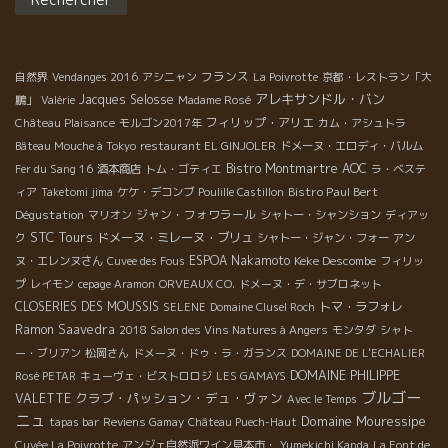
フランス
自然界
Vendanges 2016
アシニャン
La Poivrotte
京都・レストラン「大
アレキサンドル・バン
Jacques Selosse
鵬」
Valérie
Madame Rosé
フィリップ・アリエ
Château Plaisance
モルゴン2017年
カム・アシュトラ
Bâteau Mouche à Tokyo
restaurant EL GINJOLER
ドメーヌ・エロディ・バルム
Bistro Montmartre
AOC
Fer du Sang 16
酒本商店
トム・ゴティエ
ラ・ベステ
Bistro Paul Bert
ィア
Taketomi jima
ケケ・デコンブ
Poulille Castillon
Dégustation
ジャン・フォワラール
マリオン
シャトー・シャンション
ディアッ
STC Tours
ドメーヌ・ミレーヌ・ブリュ
ク
シャトー・ジャン・フォー
アン
ESPOA Nakamoto
Keke Descombe
ヌ・エレンヌさん
Cuvee des Fous
フィリッ
プ
レイモン
cepage Aramon
ORVEAUX CO.
ドメーヌ・デ・サブロネット
CLOSERIES DES MOUSSIS
トマ・ラフォレ
SELENE
Domaine Clusel Roch
Ramon Saavedra
2018 Salon des Vins Natures à Angers
モンタダ
シャト
ー・ブリアン
松岡さん
ドメーヌ・ドゥ・ラ・ガランス
DOMAINE DE L'ECHALIER
DOMAINE PHILIPPE
Rosé PETAR
キューヴェ・ビストロロジ
LES GAMAYS
ブルゴー
クラブ・パッション・デュ・ヴァン
VALETTE
Avec le Temps
ニュ
Domaine Mouressipe
tapas bar
Reviens Gamay
Château Puech-Haut
Cuvée La Poivrotte
アンジェ自然派ワイン見本市・
Yumekichi Kanda
La Font de