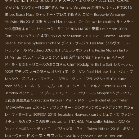
ポア
Domaine du possible
ドメーヌ・エリック・カム
Loïc ROURE
マッシモ
オルヴォー社の田中さん
Pernand Vergelesse
大園さん
シャルドネ2016
年
Les Beaux Macs
ジャッキー・プレス
竹間さん
ゴビー
Brasserie Vendange
Vivien Hemelsdael
Millésime Bio 2018
金沢
On s'en bat les couilles
ラ・ノティ
ック経営者キャロル
セドリック・ガロ
TERRA MADRE
那覇
Le Cambon 2008
Domaine des Soulié 400ans
Coupe de Monde 2018
レオニ
Château Ausone
Séléné Domaine Sylvère Trichard
シルヴェール・
ヴィユ・サージュ
Les Maù
トリシャール
Matthieu BOUCHET
アエラシオン
Bistro Peche Mignon
Bisto
Les Affranchis
ブルノ・デュシェンヌ
St.Martin
Frère Marie
ドメーヌ・
Chef Rodolphe
ド・ラ・セネシャリエールのミワコさん
Bistro Soif
レカール lot
0205
マテウス
大分の俊さん
オリヴィエ・クーザン
Rosé Métisse
キューヴェ・プ
レッシウーズ
パカレ・ファミリー
グラン・クリュ・フランクシュタイン
Kuma
chan
ソムリエール・ケニーさん
ドメーヌ・ショーム・アルノ
Bistro FLACON - 2
Barcelon
ペシェミニヨン
プルミエクリュ・ラ・ペリエール
Morgon 16
グランクリ
ュ街道
萬屋酒店
Conception Kato san
Phenix
ドゥ・モール
chef et Sommelier
HASAGAWA san
ビストロ・ソワッフ
オー・ラングドックのロックブラン村
ボジョ
レ・ヴィラージュ
SOPEXA
2018 Beaujolais Nouveaux partis
シェフ・丈
ヴァン・
restaurant TAIHOU
Marseille
ナチュールのビストロの歴史
Boldness
OSAKA
Daikin KIMURA san
ディオニー
ボジョレヌーヴォー
Tokyo Mitaka
2018 ボジョ
ドメーヌ・ラフォレ
レヌーヴォー
1998年
Vignobles Elian Da Ros
Iode