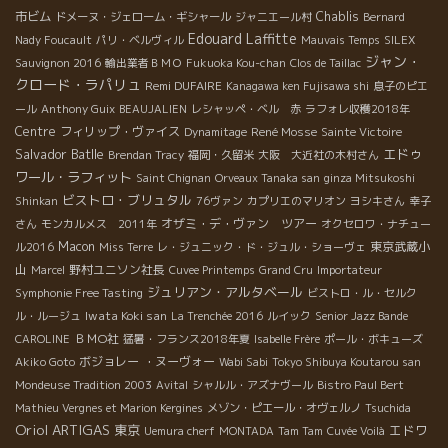
市ビム
Chablis
ドメーヌ・ジェローム・ギシャール
ジャニエール村
Bernard
Edouard Laffitte
Nady Foucault
パリ・ベルヴィル
Mauvais Temps
SILEX
ジャン・
Sauvignon 2016
輸出業者ＢＭＯ
Fukuoka Kou-chan
Clos de Taillac
クロード・ラパリュ
Remi DUFAIRE
Kanagawa ken Fujisawa shi
息子のピエ
ール
Anthony Guix
BEAUJALIEN
レシャッペ・ベル 赤
ラフォレ収穫2018年
Centre
フィリップ・ヴァイス
René Mosse
Dynamitage
Sainte Victoire
Salvador Batlle
エドゥ
Brendan Tracy
福岡・久留米
大阪 大近社の木村さん
ワール・ラフィット
Saint Chignan
Orveaux Tanaka san
ginza Mitsukoshi
ビストロ・ブリュタル
Shinkan
76ヴァン
カプリエのマリオン
ヨシキさん
幸子
オザミ・デ・ヴァン ツアー
さん
モンカルメス 2011年
オクセロワ・ナチュー
Macon
東京武蔵小
ル2016
Miss Terre
レ・ジュニック・ド・ジュル・ショーヴェ
山
野村ユニソン社長
Marcel
Cuvee Printemps
Grand Cru
Importateur
ジュリアン・アルタベール
Symphonie Free Tasting
ビストロ・ル・セルク
Iwata Koki san
ル・ルージュ
La Trenchée 2016
ルイック
Senior Jazz Bande
ＢＭО社
CAROLINE
猛暑・フランス2018年夏
Isabelle Frère
ポール・ボキューズ
ボジョレー ・ヌーヴォー
Akiko Goto
Wabi Sabi
Tokyo Shibuya Koutarou san
Mondeuse Tradition 2003
Avital
シャルル・アズナヴール
Bistro Paul Bert
Mathieu Vergnes et Marion Kergines
メゾン・ピエール・オヴェルノ
Tsuchida
Oriol ARTIGAS
東京
エドワ
Uemura cherf
MONTADA
Tam Tam
Cuvée Voilà