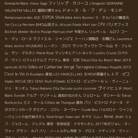
フィリップ・カリーユ
DOMAINE
Grenache Blanc
Vieux Sage
L'Angevin
ドメーヌ・ル・ブ・デュ・モンド
VALENTIN VALLES
福岡の黄ちゃん
ESPOA Shinkawa
Renaissance des AOC
Amis Buvons
ラ・タルバルド醸造元
BMO山田さん
CPV パリオフィス
1er Cru La Perrière
Atsumi Foods Mori san
Bistrot Atelier
Bistro Poulpe
Matsuo chef
今尾さん
リュペール・ルロワ
コー
ラファエル・シャンピエ
ト・デュ・ローヌ
トーハン酒販店・石橋さん
Laurence
サントヴィクトワール山
Alias
bistro YASABURO
レーザン・ゴロワ
ラ・フェル
ム・サン・マルタン
Marie Rose
マッシモとアントネッラ
Lurons
Cruise
ロペラ・
デ・ヴァン
ビストロマルゴ
アナテム
東京・文京
Tokyo Ota-ku
Brasil
Beier 2016
Gilles et Catherine Vergé
Tarragona
canicule 2018
Château Poupille 2015
C'est le Vin
トマ・ピコ
El Rumbero
愛知
LES MARCELLINS
ＢＭОの斉藤さん
tapas
RECUE DES SENS
Nuit d'Ooedo
ビストロ・ビュヴァール
レ・ヴィーニュ・
プイイヒュメ
ドゥ・モンギュ
Tokyo Nakano
Ota Daisuke sushi cuisinier
Mont
Blanc
Eyrolle
アルプ・マリティム
高知の石川さん
ジェローム・ギシャール
Tokyo
Bunkyo ku
ミス・テール
Côtes de Thongue
調布
パリ・ビストロ
ドメーヌ・ド・
ボスラン
9カーヴ
ダミアン・コクレ・ヌーヴォー
Cuvée Bou
バルセロナ・ワインエ
René Jean
ージェントの佐竹裕子さん
Rosé Grigri
Imao-san
オペラ
リムー
シェ
フ・ジェローム・ジェグル
東京・世田谷区・ナカモトさん
2017年ボジョレ・ヌー
グラン・ルパ
ヴォー
パリ・ノートルダム寺院
ラ・グロス・ナディンヌ・ヴァン・