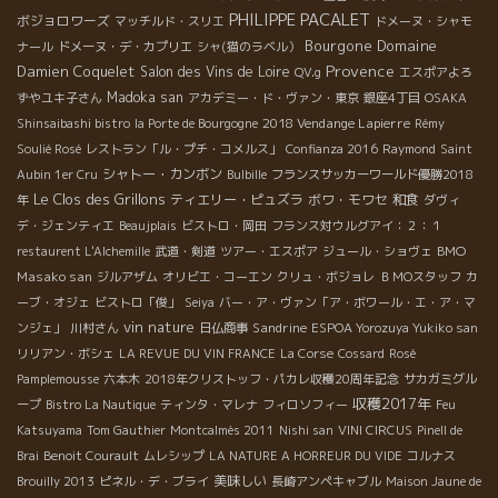
PHILIPPE PACALET
ボジョロワーズ
マッチルド・スリエ
ドメーヌ・シャモ
Bourgone
Domaine
ナール
ドメーヌ・デ・カプリエ
シャ(猫のラベル）
Provence
Damien Coquelet
Salon des Vins de Loire
QV.g
エスポアよろ
Madoka san
ずやユキ子さん
アカデミー・ド・ヴァン・東京
銀座4丁目
OSAKA
2018 Vendange Lapierre
Shinsaibashi bistro
la Porte de Bourgogne
Rémy
Soulié Rosé
レストラン「ル・プチ・コメルス」
Confianza 2016
Raymond
Saint
シャトー・カンボン
Aubin 1er Cru
Bulbille
フランスサッカーワールド優勝2018
Le Clos des Grillons
ティエリー・ピュズラ
ボワ・モワセ
和食
年
ダヴィ
デ・ジェンティエ
Beaujplais
ビストロ・岡田
フランス対ウルグアイ：２：１
BMO
restaurent L'Alchemille
武道・剣道
ツアー・エスポア
ジュール・ショヴェ
Masako san
ジルアザム
オリビエ・コーエン
クリュ・ボジョレ
ＢＭОスタッフ
カ
ーブ・オジェ
ビストロ「俊」
Seiya
バー・ア・ヴァン「ア・ボワール・エ・ア・マ
vin nature
Sandrine
ンジェ」
川村さん
日仏商事
ESPOA Yorozuya Yukiko san
リリアン・ボシェ
LA REVUE DU VIN FRANCE
La Corse
Cossard
Rosé
Pamplemousse
六本木
2018年クリストッフ・パカレ収穫20周年記念
サカガミグル
収穫2017年
ープ
Bistro La Nautique
ティンタ・マレナ
フィロソフィー
Feu
Katsuyama
Tom Gauthier
Montcalmès 2011
Nishi san
VINI CIRCUS
Pinell de
Brai
Benoit Courault
ムレシップ
LA NATURE A HORREUR DU VIDE
コルナス
美味しい
Brouilly 2013
ピネル・デ・ブライ
長崎アンペキャブル
Maison Jaune de