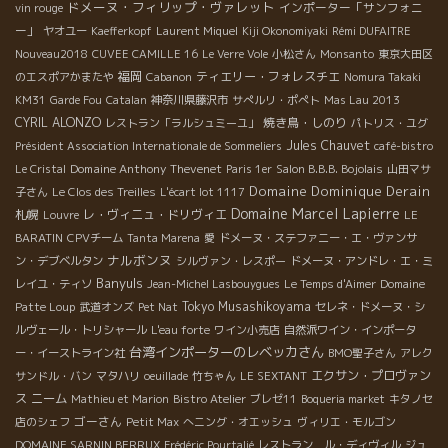
ドメーヌ・フィリップ・ヴァレット
インポーター「サンフォニ
vin rouge
ー」
ヤオユー
Kaefferkopf
Laurent Miquel
Kiji Okonomiyaki
Rémi DUFAITRE
Nouveau2018
CUVEE CAMILLE 16
Le Verre Vole
小松さん
Monsanto
東京大田区
福岡
ティエリー・フォレスチエ
のエスポアかまたや
Cabanon
Nomura Takaki
KM31
Garde Fou
Catalan
神奈川県藤沢市
サぺルリ・ポぺト
Mas Lau 2013
CYRIL ALONZO
焼き鳥・しのり
レストラン「ラルシュミーユ」
パトリス・ユグ
Jules Chauvet
Président Association Internationale de Sommeliers
café-bistro
Domaine Anthony Thevenet
Le Cristal
Paris 1er
Salon B.B.B. Bojolais
山田マサ
Domaine Dominique Derain
子さん
Le Clos des Treilles
L'écart lot 1117
Domaine Marcel Lapierre
札幌
レ・ヴィニュ・ドリヴィエ
Louvre
LE
BARATIN
CPVチーム
Tanta Marena
愛
ドメーヌ・ステファニー・エ・ヴァンサ
ナルボンヌ
ン・デブベルタン
シルヴァン・レスポー
ドメーヌ・アンドレ・エ・ミ
Banyuls
レイユ・ティソ
Jean-Michel Lasbouygues
Le Temps d'Aimer
Domaine
Tokyo Musashikoyama
Patte Loup
武道オンズ
Pet Nat
セレネ・ドメーヌ・シ
ルヴェール・トリシャール
L'eau forte
ワイン小売店
自然派ワイン・インポータ
台湾インポーターのレベッカさん
ー・イーストライン社
BMO聖子さん
アレク
エクサン・プロヴァン
サンドル・バン
マタハリ
oeuillade
竹ちゃん
LE SEXTANT
ス
ニーム
Mathieu et Marion
Bistro Atelier
ブレゼ11
Boqueria market
キタノセ
ゴーさん
店のシェフ
Petit Max
へニング・オエッシュ
ヴィリエ・モルゴン
DOMAINE SARNIN BERRUX
Frédéric Pourtalié
レストラン ル・ディヴィル
ジュ