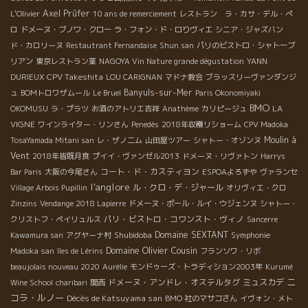
Axel Prüfer
L'Olivier
10 ans de remerciement
レストラン ラ・カサ・デル・ぺ
ロ
ドメーヌ・ブノワ・クロー
ラ・フォン・ド・ロりヴィエ
シニア・ジャズバン
ド・カロリーヌ
Restautrant Fernandaise
Shun san
パリのビストロ・シャトーブ
リアン
東京レストラン業
NAGOYA Vin Nature grande dégustation
YANN
CPV Takeshita
DURIEUX
LOU CARIGNAN
マドナ教会
ブラッスリーヴァンダンジ
Banyuls-sur-Mer
ュ
BOMトロワザムール
Le Bruel
Paris Okonomiyaki
BMO
LA
OKOMUSU
ラ・プラツ
お酒のアトリエ吉祥
Anathème
カリピージュ
VIGNE
ワインライター・リンさん
Penedès
2018年収穫リショーム
CPV Madoka
Moulin à
TosaYamada Mitani san
レ・ザノ二ム
山田屋ツアー
シャトー・オゾンヌ
Vent
2018年皆既月食
プイイ・ヴァンゼル2013
ドメーヌ・リヴァトン
Harrys
コート・ド・カスティヨン
Bar Paris
大阪の今尾さん
ESPOAよろずや
ヴァランセ
l'anglore
ル・クロ・デ・ジャール
Village Arbois Pupillin
オリヴィエ・クロ
Zinzins
Vendange 2018 Lapierre
ドメーヌ・ポール・ルイ・ウジェンヌ
シャトー・
パリ・ビストロ・コワンスト・ヴィノ
クリストフ・ペイリュルス
Sancerre
Shubidoba
Domaine SEXTANT
Kawamura san
アグヤーナ村
Symphonie
Domaine Olivier Cousin
Madoka san
îles de Lérins
フランソワ・リボ
beaujolais nouveau 2020
Aurélie
モンドゥーズ・トラディション2003年
Kurumé
ニ
ドメーヌ・アンドレ・オステルタグ
ミュスカデ
Wine School
charibari
関西
コラ・ルノー
Décès de Katsuyama san
BMO 社のマサコさん
イヴォン・メト