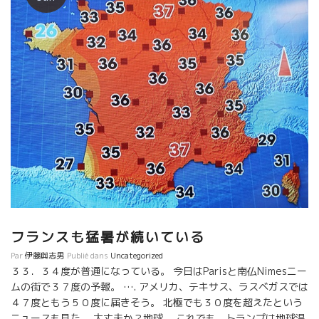
フランスも猛暑が続いている
Par
伊藤與志男
Publié dans
Uncategorized
３３．３４度が普通になっている。 今日はParisと南仏Nimesニー
ムの街で３７度の予報。 …. アメリカ、テキサス、ラスベガスでは
４７度ともう５０度に届きそう。 北極でも３０度を超えたという
ニュースも見た。 大丈夫か？地球。 これでも、トランプは地球温