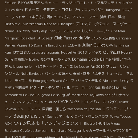
Emilion
ＢＭОの聖子さん
シャトー・ラッソル
コート・ド・マルマンデ
トゥルイヤ
ドメーヌ・ダミアン・コクレ
ス
Les filles
ブラッスリーオザミ
Taragona
エスポ
ア・よろずや・ユキ子さん
岡田ヒロシさん
フランス・ツアー
試飲
日本・浜松
Raphael Champier
デコンブ・ボジョレ・ヌーヴォー
Histoire du vin francais
Nouvel An 2019 party déjeuner
ル・スティアンゴルジュ・ルージュ
Château
Club Passion du Vin
Margaux
Toda chef
St Joseph
フランス決勝戦
Carignan
Julien Guillot
Vieilles Vignes 16
Domaine Beauthorey
ピエール
CPV Ishikawa
カナコさん
kun
cavistes japonais
Nouvel An 2018
レベッカ
ピレネ山脈
Notre-
Domaine Elodie Balme
後藤アキ子
Dame
東京銀座
Isojiro
モンマルトル・ビス
さん
Libourne
レ・バスティード・ダルキエ
Le Nouvel An 2019
プリム・サンソ
ソントル
Nuit Bordeaux
バトン・板垣さん
寿司・刺身
ぺネデス
キューヴェ マル
Bourgogne Grand Cru
Jordy
セル・ラピエール
フィリップ・デルメ
Abruzzes
ラ
ビストロ・モンマルトル
ミディア醸造元
マス・ロー2013年
株式会社JALUX
Torocadero
Le Clos Rougeard Le Bourg 96
Marmande
Kajikawa san
グルナッシ
CAVE AUGE
トロワザムール
ュ・ブラン
オリヴィエ
Vin Jaune
パザパ
Midori
コワンスト・ヴィ
Sakaya
エメ・コメラス
居酒屋・風ら坊
Yamadaya Yajima san
Beaujolais
ーノ
ルネ・モス
chef Xavi
ワイン・ヴェンスカブ
Tokyo Toyosu
ワイン見本市「アンディジェンヌ」
AOKI
Bistro SHUN
Le Vieux
Malaga
Bordeaux
Cuvée Le Jambon・Blanchard
サッカーワールドカップ2018年
STC
ビストロ・シャンブ
ル・セクスタン
Ishikawa Akinori
Minette Suzuki san