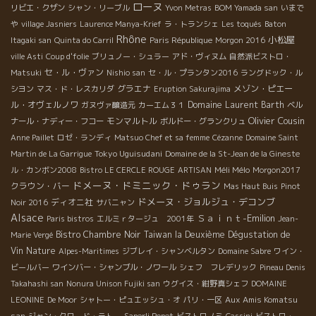
ローヌ
リビエ・クザン
シャン・リーブル
Yvon Metras
BOM Yamada san
いまで
や
village Jasniers
Laurence Manya-Krief
ラ・トランシェ
Les toqués
Baton
Rhône
小松屋
Itagaki san
Quinta do Carril
Paris République
Morgon 2016
ville Asti
Coup d'folie
ブリュノー・シュラー
アド・ヴィヌム
自然派ビストロ・
セ・ル・ヴァン
Matsuki
Nishio san
セ・ル・プランタン2016
ラングドック・ル
グラエナ
メゾン・ピエー
シヨン
マス・ド・レスカリダ
Eruption Sakurajima
ル・オヴェルノワ
Domaine Laurent Barth
ガヌヴァ醸造元
カーエム３１
ベル
Olivier Cousin
モンマルトル
ナール・ナディー・フコー
ボルドー・グランクリュ
Anne Paillet
ロゼ・ランディ
Matsuo Chef et sa femme
Cézanne
Domaine Saint
Tokyo Uguisudani
Martin de La Garrigue
Domaine de la St-Jean de la Gineste
Méli Mélo
ル・カンボン2008
Bistro LE CERCLE ROUGE
ARTISAN
Morgon2017
ドメーヌ・ドミニック・ドゥラン
クラウン・バー
Mas Haut Buis
Pinot
ドメーヌ・ジョルジュ・デコンブ
ディオニ社
Noir 2016
サバニャン
Alsace
Ｓａｉｎｔ-Emilion
Paris bistros
エルミｒタージュ 2001年
Jean-
Bistro Chambre Noir
Taiwan la Deuxième Dégustation de
Marie Vergé
Vin Nature
Alpes-Maritimes
ジブレイ・シャンベルタン
Domaine Sabre
ワイン・
ビールバー
ワインバー・シャンブル・ノワール
シェフ フレデリック
Pineau Denis
Takahashi san
Nonura Unison Fujiki san
ウグイス・紺野真シェフ
DOMAINE
Aux Amis Komatsu
LEONINE
De Moor
シャトー・ピュエッシュ・オ
パリ・一区
san