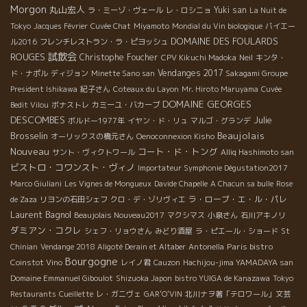
Morgon
丸山宏人
Yuki san
ラ・ミーゾ・ヴェール
レ・ロシニョ
La Nuit de
Tokyo
Jacques Février
Cuvée Chat
Miyamoto
Mondial du Vin biologique
バイエー
DOMAINE DES FOULARDS
ル2016
フレンチレストラン・ラ・ピヨッシュ
試飲会
ROUGES
Christophe Foucher
CPV Kikuchi Madoka
Neil
キンタ・
Vendanges 2017
ド・ナポル
ディジョン
Minette Sano san
Sakagami Groupe
President Ishikawa
紀子さん
Coteaux du Layon
Mr. Hiroto Maruyama
Cuvée
DOMAINE GEORGES
Bedit Vilou
ボナストレ
カミーユ・バカーブ
DESCOMBES
Julie
ボルドー1977年
イヤン・ド・リュ
マルゴ・グランデ
Beaujolais
Brosselin
オーリックスの橋元さん
Oenoconnexion Kisho
Nouveau
コート・ド・トング
サント・ヴィクトワール
Alliq Hashimoto san
ビストロ・コワンスト・ヴィノ
Importateur Symphonie Dégustation2017
Marco Giuliani
Les Vignes de Mongueux
Davide Chapelle
A Chacun sa bulle
Rose
ラ・ローブ・エ・ル・パレ
de Zaza
リヨンの石田シェフ
クロ・デ・ゾリヴィエ
Laurent Bagnol
Beaujolais Nouveau2017
マクシマス
小泉さん
石川アキノリ
ダミアン・コクレ
シェフ・リョウさん
みどり酒屋
ラ・ピエール・ショード
St
Paris bistro
Chinian
Vendange 2018 Aligoté Derain et Altaber
Antonella
Bourgogne
Coinstot Vino
レイノ君
Cauzon
Hachijou-jima YAMADAYA san
Domaine Emmanuel Giboulot
Shizuoka Japon
bistro YUIGA de Kanazawa
Tokyo
Restaurants
Cueillette
レ・ガニヴェ
GAR'O'VIN
北川ナヲ著「テロワール」文芸