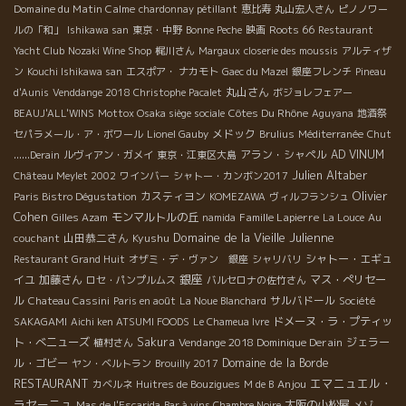
Domaine du Matin Calme
chardonnay pétillant
恵比寿
丸山宏人さん
ピノノワー
Roots 66
ルの「和」
Ishikawa san
東京・中野
Bonne Peche
映画
Restaurant
Yacht Club
Nozaki Wine Shop
梶川さん
Margaux
closerie des moussis
アルティザ
ン
Kouchi Ishikawa san
エスポア・ ナカモト
Gaec du Mazel
銀座フレンチ
Pineau
丸山さん
d'Aunis
Venddange 2018 Christophe Pacalet
ボジョレフェアー
Côtes Du Rhône
BEAUJ'ALL'WINS
Mottox Osaka siège sociale
Aguyana
地酒祭
メドック
セパラメール・ア・ボワール
Lionel Gauby
Brulius
Méditerranée
Chut
アラン・シャペル
AD VINUM
......Derain
ルヴィアン・ガメイ
東京・江東区大島
Julien Altaber
Château Meylet 2002
ワインバー
シャトー・カンボン2017
Olivier
カスティヨン
Paris Bistro Dégustation
KOMEZAWA
ヴィルフランシュ
Cohen
モンマルトルの丘
Famille Lapierre
Gilles Azam
namida
La Louce
Au
Domaine de la Vieille Julienne
山田恭二さん
Kyushu
couchant
シャトー・エギュ
Restaurant Grand Huit
オザミ・デ・ヴァン 銀座
シャリバリ
銀座
イユ
加藤さん
マス・ぺリセー
ロセ・パンプルムス
バルセロナの佐竹さん
ル
サルバドール
Chateau Cassini
Paris en août
La Noue Blanchard
Société
ドメーヌ・ラ・プティッ
SAKAGAMI
Aichi ken ATSUMI FOODS
Le Chameua Ivre
ト・べニューズ
Sakura
Vendange 2018 Dominique Derain
ジェラー
植村さん
ル・ゴビー
Domaine de la Borde
ヤン・ベルトラン
Brouilly 2017
RESTAURANT
エマニュエル・
Anjou
カベルネ
Huitres de Bouzigues
M de B
ラセーニュ
大阪の小松屋
Mas de l'Escarida
Bar à vins Chambre Noire
メゾ