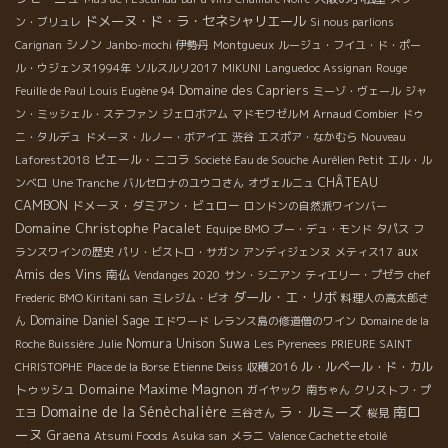
ドメーヌ・ド・ラ・セネシャリエール
ン・ブリュレ
Si nous parlions
シノン
Carignan
Janbo-mochi
伊勢丹
Montgueux
ルージュ・フイユ・ド・ポー
ル・ウジェンヌ1994年
ソルスルリ2017
MIKUNI
Languedoc Assignan
Rouge
Domaine des Capriers
Feuille de Paul Louis Eugène 94
ミーゾ・ヴェール
ジャ
ン・ミッシェル・ステファン
ジェロボアム
マドモワゼルＭ
Arnaud Combier
ドゥ
ニ・タルデュ
ドメーヌ・ルノー・ボアイエ
渋谷
エスポア・なかむら
Nouveau
ピエール・ニコラ
Laforest2018
Societé Eau de Souche
Aurélien Petit
エル・ル
CHÂTEAU
ンベロ
Une Tranche
バルセロナのユウコさん
オヴェルニュ
CAMBON
ドメーヌ・ダミアン・ビュロー
ロンドンの自然派ワインバー
Domaine Christophe Pacalet
Equipe BMO
ブー・デュ・モンド
タパス
フ
aux
ランスワインの歴史
パリ・ビストロ・サガン
アンディジェンヌ
メティス17
Amis des Vins
南仏
Vendanges 2020
サン・シニアン
ティエリー・プゼラ
chef
ダール・エ・リボ
Frederic
BMO Kiritani san
ミレジム・ビオ
料理人の高太郎さ
Domaine Daniel Sage
ん
エドワード
レランス島の修道僧のワイン
Domaine de la
Nomura Unison Suwa
Roche Buissière
Julie
Les Pyrenees
PRIEURE SAINT
ル・ルペール・ド・カル
CHRISTOPHE
Place de la Borse
Etienne Deiss
収穫2016
Domaine Maxime Magnon
トゥッシュ
ガイヤック
南ちゃん
クリストフ・プ
Domaine de la Sénèchalière
ラ・ルミーズ
南ロ
エヨ
三谷さん
桜見
ーヌ
Graena
Atsumi Foods
Asuka san
メラニ
Valence Cachette etoilé