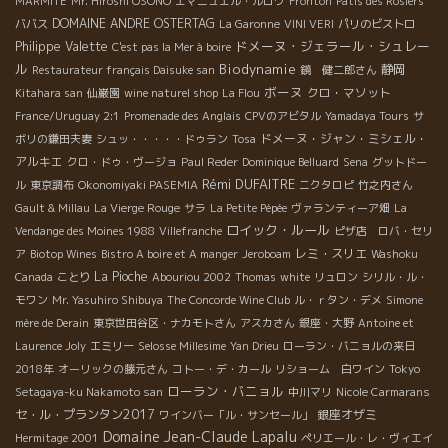
MARMITE
Mr. Hiroshi OSONO
エマニュエル・ルロワ
Fronton
Patis des Rosiers
DOMAINE ANDRE OSTERTAG
ババス
La Garonne
VINI VERI
パリのビストロ
ドメーヌ・ジェラール・シュレー
Philippe Valette
C'est pas la Mer à boire
ル
Biodynamie
静岡
Restaurateur français Daisuke san
鏡 健二郎さん
ボーヌ
クロ・マソット
Kitahara san
仙巌園
wine naturel shop
La Flou
France/Uruguay 2:1
Promenade des Anglais
CPVのアビタル
Yamadaya Tours
サ
ドメーヌ・ジャン・ミシェル・
ボリの鎌田夫妻
シュッ・・・・・ドゥラン
Tosa
アルキエ
クロ・ドゥ・ヴージョ
Paul Reder
Dominique Belluard
Sena
グットドー
Rémi DUFAITRE
ル
東京調布
Okonomiyaki PASEMIA
ニクタロピ
竹之内さん
Gault & Millau
La Vierge Rouge
サラ
La Petite Pépée
ヴァランティーア畑
La
ロイック・ルール
Vendange des Moines 1988
Villefranche
ピザ店 ロバ・セリ
レミ・スリエ
ア
Biotop Wines
Bistro A boire et A manger
Jeroboam
Washoku
La Pioche
Canada
ことり
Abouriou 2002
Thomas
white
リュロン
シリル・ル・
モワン
Mr. Yasuhiro Shibuya
The Concorde Wine Club
ル・ｒタン・デメ
Simone
mère de Derain
東京世田谷区・ナカモトさん
アスカさん
銀座・大野
Antoine et
Laurence Joly
エミリー
Selosse Millesime
Yan Drieu
ローラン・バニョルの来日
2018年
オーリックの藤元さん
コトー・デ・カール
リショーム 白ワイン
Tokyo
ローラン・バニョル
Setagaya-ku Nakamoto san
中川マリ
Nicole Carmarans
セ・ル・プランタン2017
銀座オザミ
ワインバー「ル・サンセール」
Domaine Jean-Claude Lapalu
Hermitage 2001
ペリエール・レ・ヴィエイ