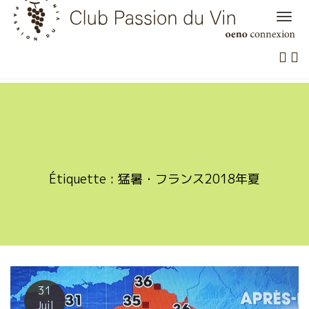
Skip
to
content
Étiquette :
猛暑・フランス2018年夏
31
Juil