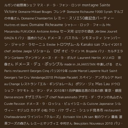
montagne Sainte
ルガンの紺野真シェフ
マス・ド・ラ・フォン・ロンド
Victoire
Domaine Mikael Bouges
フレンチ
Domaine Richaume 1998 Syrah
マルゴ
レミー・スリエ50歳記念パーティー
の中島さん
Domaine Chambertin
Domaine Richeaume
Huitres et blanc
シャトー・ロック・フォール
Mr.
セーヌ河
Jérôme Jouret
Masanobu FUKUOKA
Antoine Aréna
はせがわ酒店
ドメーヌ・パスカル・シモヌッティ
シャンパー
GINZA 6
パリ・国虎のうどん
ン・ジャック・ラセーニュ
トロワザム−ル
Kanako san
Emilie
ブルイイ2013
リショーム ロゼ
chef Jérôme Jaegle
オビ・ワイン
M. Bispalie
パリ・カルチエラ
Laurent Herlin
タン
Corbiere
ヴァンサン
メーヌ・ド・ラ・ボルド
メリメロ 宗
ドメーヌ・デュ・ポッシブル
像さん
made in JAJAKISTAN
中湊しげる さん
Paris restaurent Georges Cinq
パリ2019年
cuvée Marcel Lapierre
Nuit Saint
Georgers 1er Cru
Vendange2018 Philippe Pacalet
スペイン・アンダルシア
Pont
Mas Lau
au Change
レストラン「エル・ギンジョレール」
ポワン・ジェ
ドウロ
東京・銀座
シェフ・タケモト
ル・タン・デメ
2018年11月伊藤與志男の日本の旅
オザミグループ
chef Nakaminato
Danse encore
アザミ・デ・ヴァンの丸山さん
Cuvée Passion
ドメーヌ・ラ・ロッシュ・ビュイシエール
Cuiisne Japonaise
シル
ヴィニ・シュッド見本市
ヴィー・オジュロ
カナダ
小松
クロ・バケ
restaurent
Chateaubriand
ワインバー「クルーズ」
Ecrivain Vin LIN san
剣のワイン
霧島
渥
美フーズの森さん
レミーとオリヴィエ
中村さん
Beaujolais Nouveaux 2018
パリ・