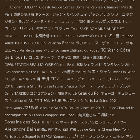
ブラン・リコルー
Double ZERO
VINI JAPON
ラングロールのエリックとマリー・ロ
ー
Acignan
BUDO 11
Clos du Rouge Gorges
Domaine Raphael Champier
Mas del
ジャンフランソワ・ニック
Périé
東京の屋形船
ドメーヌ・ジャン・モペルチュイ
アルザス見本市「レ・
グラン・ラルグ
ドメーヌ・ド・レキュ
Lenoir 1989
米沢
ヴァン・リベレ」
ダミアン・コクレー
TAKI BAKE
DOMAINE ANDRE ET
cidre
MIREILLE TISSOT
収穫時期2018
テロワール
Goutte d’Or
名古屋
Philippe
BAPTISTE COUSIN
France
ラフォレ・ヌーヴォー18
Alliet
Valentia
レ・ザル
Côte
ITO Yoshio
ミエール
Vin de Cannes
ペシコ
Domaine Château du Rouet
de Brouilly
ロリエ
ディーヴ・ブテイユ
東京・渋谷・高太郎さん
Gilles
DEGUSTATION BEAUJOLOISE
Côte de Feule
松尾シェフ
オゼ
タンタシオン
ルネ・ジャン
Davasse de bistro FLACON
ワインの歴史
Maury
Rosé Obi Wine
モルゴン
カルボ・キュルトゥ
月
ラ・キューヴェ・ドゥ・シャ
ミレジム・ビオ
ドメーヌ・フィリップ・デルメ
2018
Fujiwara Shuntaro
restaurant Yaoyu
Le Grau du Roi
Denis TARDIEU
コンセプション・加藤さん
キョーコ・デュシェー
ヌ
Rosé Lundi
AU P'TIT BON-HEUR
モルゴン１６
Paris La Seine
2021
パリ観光
Maruyama
le couple SAKATA
Pouilly-Vinzelles 2013
Jus de Chausette
châtaignier de 600 ans
Echappée Belle Rose
田崎真也さん
日酒販ツアー
Domaine des Soulié
Henning
オー・ドゥ・スッシュ社
シュトラマイヤー
Alexandre Bain
New York
故勝山晋作さん
石川社長
Jus de Raisins
Chéna
ジャン・フランソワ・ニック
Paris bistro Goguette
ESPOA Yamamasu
アン