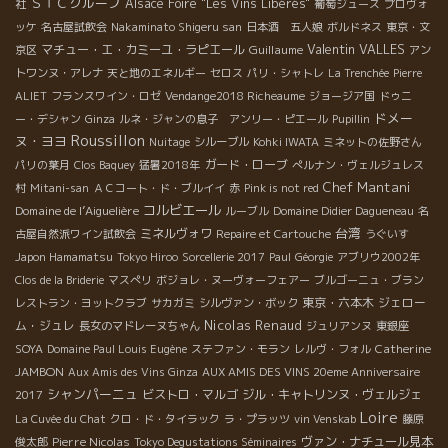
ＳＴＣグループ
Alsace Foire "Les Vins Libérés"
社
葡萄ジュース
プロヴォ
ッケ
名古屋試飲会
Nakaminato Shigeru san
日本酒 五人娘
ボルドネス
東京・文
Valentin VALLES
マチュー・エ・カミーユ・ラピエール
Guillaume
京区
アン
トワンヌ・アレナ
天と地のエネルギー
セロス
パリ・シャトレ
La Trenchée
Pierre
ALIET
フランスワイン・ロゼ
Vendange2018 Richeaume
ジョージア国
ドゥニ
ドメー
ー・デシャン
Ginza
ルネ・ジャンの息子 アンリー・ピエール
Pupillin
Roussillon
ヌ・ヨヨ
Nuitage
シルーブル
Kohki IWATA
ミネットの佐野さん
ガード・ローブ
パリの葉月
Clos Baquey
猛暑2018年
ぺルナン・ヴェルジュレス
Chef Mantani
村
Mitani-san
ＡＣコート・ド・ブルイイ
赤
Pink is not red
コルビエール
Domaine de l’Aiguelière
ルーブル
Domaine Didier Dagueneau
名
台湾
ミネルヴォワ
古屋自然派ワイン試飲会
Repaire et Cartouche
うぐいす
Japon Hamamatsu
Tokyo Hiroo
Sorcellerie 2017
Paul
Géorgie
アブリウ2002年
Clos de la Briderie
マスぺリ
ボジョレ・ヌーヴォーフェアー
ブルゴーニュ・ブラン
東京・六本木
ジェロー
レストラン・ヨットクラブ
サカガミ
シルヴァン・ボック
Nicolas Renaud
ム・ジュレ
長女のマドレーヌちゃん
ジュリアンヌ
東銀座
Catherine
SOYA
Domaine Paul Louis Eugène
ステファン・モラン
レルヴ・フォル
JAMBON
Aux Amis des Vins Ginza
AUX AMIS DES VINS 20eme Anniversaire
シャンパーニュ
ビストロ・マルゴ
ジル・キャトリンヌ・ヴェルジェ
2017
Loire
La Cuvée du Chat
クロ・ド・タイラック
ラ・プラッツ
vin Venskab
藤原
Pierre Nicolas
ヴァン・ナチュール見本
俊太郎
Tokyo Degustations Séminaires