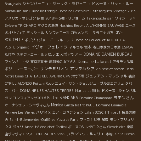
シャンパ－ニュ・ジャック・ラセ－ニュ
ドメーヌ・パット・ルー
Beaujolais
Nakamura san
Cuvée Bistrologie
Domaine Geschickt
Estézargues
Vintage 2015
Takenouchi san
アメリカ・オレゴン
伊豆
2018年収穫・リショーム
ワイン ＳＭ
Sylvere TRICHARD
マグロの漁港
Hoshino Resort
A L’HOMME SAUVAGE
ニース
DIVE
のオリヴィエ
ミッシェル
サンフォニー社
CPVメンバー
タラゴナ地方
BOUTELLE
ボデグイジャ・デ・ラル・ラド
Domaine Coudoulet
RUE DE LA
イヴォ・フェレイラ
宮本
PESTE
orgamic
マルセル
寺田本家の日本酒
ESPOA
エスポアツアー
DOMAINE DAMIEN BUREAU
たけや
ステファニー・ルッセル
Domaine Laforest
ワインバー・俊
東京恵比寿
彫刻家の山下さん
アラモン品種
サンテミリオン
アンダルシア
ボジョレーヌーボー
vin rosé et somen
Paris
ジュリアン・マレシャル
Notre Dame
CHATEAU BEL AVENIR
CPVの竹下君
仙台
CYRILL ALONZO
Puitchi Rodo
ニュイ・サン・ジョルジュ・プルミエクリュ
タパ
ス・バー
DOMAINE LES HAUTES TERRES
Marius Laffitte
ドメーヌ・シャンベル
ラモンさん
Bistro BIANCARA
タン
コンフィアンサ2016
Domaine Chamonard
Monica
オーナシェフ・シャヴィさん
Ginza bistro PAUL
Domaine Lammidia
Perriere Les Vielles
パリ14区
エノ・コネクション
Lilian BOSCH
Thibaut
桜島の噴
火
Saint-Etienne-des-Oullières
Yuzu de Paris
フィロキセラ
加賀
モン・ブリュリ
Geschickt
ウス
ジュリ
Anne-Hélène
chef Torikai
ボーヌのケンタロウさん
東銀
フランソワ・ルマリエ
座ヴィヴィエンヌ
L'OPERA DES VINS
本物ワイン
Bistro