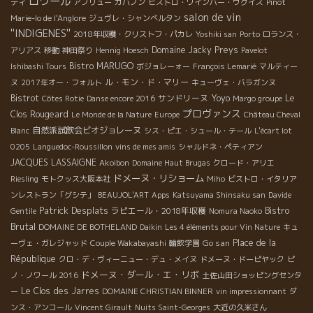
ロワール
ティ
アブリュー
カバノン
ビストロ・ワインバー・ウグイス
Pinot
salon de vin
Marie-lo de l'Anglore
ジュヴレ・シャンべルタン
''INDIGENES''
2018年収穫・クリストフ・パカレ
Yoshiki san
Porto
ロランス・
Domaine Jacky Preys
アリアス
移動
神田祭り
Hennig Hoesch
Pavelot
Bistro MARUGO
Ishibashi Tours
ボジョレーォー
François Lemarié
マルティー
ル・モン・ド・マリー
ヌ
2017年オー・フォルト
キューヴェ・バラガンヌ
Bistrot
サンドリーヌ
Yoyo
Le
Côtes Rotie
Danse encore 2016
Margo groupe
プロヴァンス
Clos Rougeard
Le Monde de la Nature
Europe
Château Cheval
自然派試飲会ビオジョレーヌ
Blanc
シス・ピエ・シュール・テール
L'écart lot
0205
Languedoc-Roussillon
vins de mes amis
シャルドネ・ペティアン
JACQUES LASSAIGNE
Akoibon
Domaine Haut Brugas
クロード・アリエ
ドメーヌ・リショーム
Riesling
モトクッス大阪本社
Miho
ビストロ・イタリア
ンレストラン「グシテ」
BEAUJOL'ART
Apps
Katsuyama Shinsaku san
Davide
Patrick Desplats
Bistro
ラピエール・2018年収穫
Gentile
Nomura Naoko
Brutal
DOMAINE DE BOTHELAND
Daikin
Les 4 éléments pour Vin Nature
キュ
Go san
Place de la
ーヴェ・ガレジャッド
Couple Wakabayashi
輪飲学園
République
クロ・デ・ヴィーニュー・デュ・メイヌ
ドメーヌ・ドーピヤック
ピ
ドメーヌ・ダール・エ・リボ
ノ・ノワール 2016
土佐山田ショッピングセンタ
Le Clos des Jarres
ー
DOMAINE CHRISTIAN BINNER
vin impressionnant
ダ
ンス・アンコール
Vincent Girault
Nuits Saint-Georges
大近の久米さん