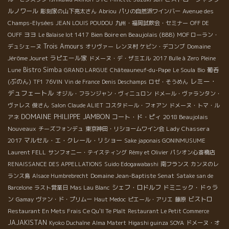
ルノワール
彫刻家の山下亮太さん
Abriou
パリの自然派ワインバー
Avenue des
Champs-Elysées
JEAN LOUIS POUDOU
九州・福岡試飲会・セミナー
OFF DE
ヨヨ
Bien Boire en Beaujolais (BBB)
OUFF
Le Balaise lot 1417
MOF ローラン・
Trois Amours
Domaine
デュシェーヌ
オリヴァー
レンヌ村
ケビン・デコンブ
Jérôme Jouret
ラピエール家
ドメーヌ・デ・ザミエル
2017 Bulle à Zero
Pleine
Bistro Simba
葡呑
Lune
GRAND LARGUE
Châteauneuf-du-Pape
Le Soula
Bio
レミー・
(ぶのん)
TF1
76VIN
Vin de France
Denis Deschamps
ロゼ・そうめん
デュフェートル
オジル・フランジャン・ヴィニュロン
ドメール・ヴァランタン・
ヴァレス
俊さん
Salon
Claude ALIET
コスタドール・フォアン
ドメーヌ・トマ・ル
DOMAINE PHILIPPE JAMBON
コート・ド・ピィ
2018 Beaujolais
アネ
Nouveaux
Lady Chassera
チーズフォンデュ
東京神田・リショームワイン会
2017
マルセル・エ・クレール・リショー
Sake japonais GONINMUSUME
Laurent FELL
サンフォニー・テイスティング
Rémy et Olivier
パシオン心斎橋店
RENAISSANCE DES APPELLATIONS
Suido Edogawabashi
南フランス
カンヌのレ
Domaine Jean-Baptiste Senat
ランス島
Alsace Humbrebrecht
Satake san de
シェフ・ロドルフ
ドミニック・ドゥラ
Barcelone
ラスト営業日
Mas Lau Blanc
ン
ビストロ
Gamay
ヴァン・ド・プリムー
Haut Medoc
ピエール・アリエ
藤原
Restaurant En Mets Frais Ce Qu'Il Te Plaît
Restaurant Le Petit Commerce
JAJAKISTAN
Kyoko Duchaîne
Alma Matert
Higashi guinza SOYA
ドメーヌ・オ