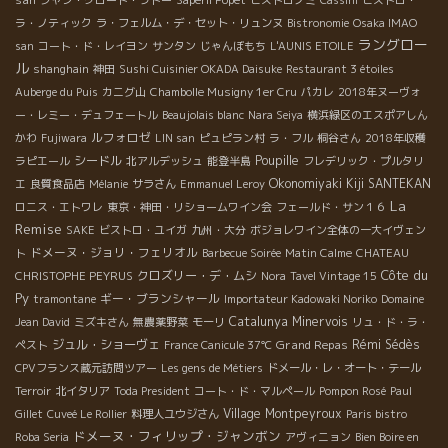
ジャン・クロード・ラトー
Saperli Popet
ビストロノミ
Cassini
ビストロ・
ラ・ノティック
ラ・フェルム・デ・セット・リュンヌ
Bistronomie
Osaka IMAO
ラングロー
san
コート・ド・レイヨン
サンタン
じゃんぼもち
L'AUNIS ETOILE
ル
shanghain
神田
Sushi Cuisinier OKADA Daisuke
Restaurant 3 étoiles
Auberge du Puis
カニグ山
Chambolle Musigny 1er Cru
パカレ
2018年ヌーヴォ
ー・レミー・デュフェートル
Beaujolais blanc
Nara Seiya
横浜緑区のエスポアしん
ルフォロゼ
かわ
Fujiwara
LIN san
ピュピラン村
ラ・フル
桐谷さん
2018年収穫
シードル
Poupille
ラピエール
北アルデッシュ
能登半島
フレデリック・プルタリ
Okonomiyaki Kiji SANTEKAN
エ
良質食品店
Mélanie
サラさん
Emmanuel Leroy
La
ロニス・エトワレ
東京・神田・リショームワイン会
フェールド・サン１６
Remise
SAKE
ビストロ・ユイガ
九州・大分
ボジョレワイン全体の一大イヴェン
ドメーヌ・ジョリ・フェリオル
ト
Barbecue Soirée
Matin Calme
CHATEAU
Côte du
クロズリー・デ・ムシ
CHRISTOPHE PEYRUS
Nora
Tavel Vintage 15
Py
ギー・ブランシャール
tramontane
Importateur Kadowaki Noriko
Domaine
Catalunya
Minervois
Jean David
ミズキさん
無農薬野菜
モーリ
リュ・ド・ラ・
ジュル・ショーヴェ
Grand Repas
Rémi Sédès
ペスト
France Canicule 37℃
CPVフランス蔵元訪問ツアー
Les gens de Métiers
ドメール・レ・オート・テール
Terroir
北イタリア
Toda President
コート・ド・マルペール
Pompon Rosé
Paul
Village Montpeyroux
Gillet
Cuveé Le Rollier
料理人ユウジさん
Paris bistro
ドメーヌ・フィリップ・ジャンボン
Roba Seria
アヴィニョン
Bien Boire en