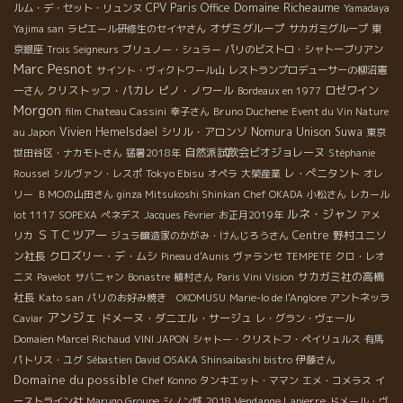
Domaine Richeaume
CPV Paris Office
ルム・デ・セット・リュンヌ
Yamadaya
オザミグループ
Yajima san
ラピエール研修生のセイヤさん
サカガミグループ
東
京銀座
Trois Seigneurs
ブリュノー・シュラー
パリのビストロ・シャトーブリアン
Marc Pesnot
サイント・ヴィクトワール山
レストランプロデューサーの柳沼憲
クリストッフ・パカレ
ピノ・ノワール
ロゼワイン
一さん
Bordeaux en 1977
Morgon
Bruno Duchene
film
Chateau Cassini
幸子さん
Event du Vin Nature
Vivien Hemelsdael
シリル・アロンゾ
Nomura Unison Suwa
au Japon
東京
自然派試飲会ビオジョレーヌ
世田谷区・ナカモトさん
猛暑2018年
Stéphanie
Tokyo Ebisu
レ・ぺニタント
Roussel
シルヴァン・レスポ
オペラ
大榮産業
オレ
リー
ＢＭОの山田さん
ginza Mitsukoshi Shinkan
Chef OKADA
小松さん
レカール
ルネ・ジャン
lot 1117
SOPEXA
ぺネデス
Jacques Février
お正月2019年
アメ
ＳＴＣツアー
Centre
野村ユニソ
リカ
ジュラ醸造家のかがみ・けんじろうさん
ン社長
クロズリー・デ・ムシ
Pineau d'Aunis
ヴァランセ
TEMPETE
クロ・レオ
サカガミ社の高橋
ニヌ
Pavelot
サバニャン
Bonastre
植村さん
Paris Vini Vision
社長
Kato san
パリのお好み焼き OKOMUSU
Marie-lo de l'Anglore
アントネッラ
アンジェ
ドメーヌ・ダニエル・サージュ
Caviar
レ・グラン・ヴェール
Domaien Marcel Richaud
VINI JAPON
シャトー・クリストフ・ペイリュルス
有馬
パトリス・ユグ
Sébastien David
OSAKA Shinsaibashi bistro
伊藤さん
Domaine du possible
Chef Konno
タンキエット・ママン
エメ・コメラス
イ
2018 Vendange Lapierre
ーストライン社
Marugo Groupe
シノン城
ドメール・ヴ