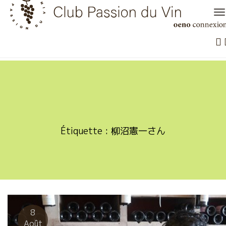
Skip
to
content
Étiquette :
柳沼憲一さん
8
Août