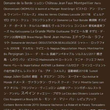
Montpellier
Domaine de la Borde
Château Jean Faux
リュロン
Paris
Okonomiyaki OKOMUSU
A boire et a Manger
Rosé Grigri
ビストロ・アン・ジュー
ル
ワインバー「クルーズ」
Allez les Verres
Château Lassolle
2017年 ビュルア
ゼロ
グラン・クリュ・フランクシュタイン
Domaine La Tour Boisée
横須賀
オスピ
ス・ド・ボーヌ
ラ・タルバルド醸造元
ヴィルフランシュ
コンコルド
愛知県渥美フ
La Grande Motte
Guillaume
ラピエール家
ーズ
Feu Katsuyama
オザミ・デ・
René Jean
エドゥワール・ラフィ
ヴァン20周年記念
Brave Margo
Mathieu
ット
Domaine de Verchant
DEGUSTATION BEAUJOLOISE
シャトー・ロックフォ
ール
2009年 マルセル・ラピエール
Nagoya Dégustation
Maury
Montmartre
Perpignan
焼き
Bis
コトー・デ・カール
長崎アンペキャブル
ソルスルリ2017
鳥・しのり
パリ・ビストロ
Madmoiselle M
ローランス・マニヤ・クリエフ
Petit
Importateur AVENIR
Pierre
ベレール
La Boème
バルセロナ・ワインエージェント
の佐竹裕子さん
レストラン「ル・プチ・コメルス」
猛暑継続2018年
Sumoll
Julien Guillot
cépage
銀座 ６
ダミアン・コクレ・ヌーヴォー
Qui évolue le
ドメーヌ・ヴァランタン・ヴァレス
Monde
クード・フォリ
Minette Sano san
オフ
オジル・フランジャン・ヴィニュロン
山田屋ツアー
シンガポールレストラ
スペイン
ン・アンドレ
ティエリー・プゼラ
Le Clos des Oliviers
Loucate
Le
ル・モン・ド・マリー
Clos Rougeard Le Bourg 96
パリ・レピュブリック
La Robe et le Palais
Corbiere
Bonne Année 2019
Domaine Vacheron
Torocadero