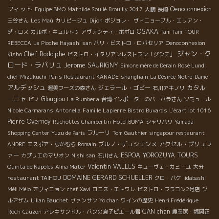
フィット
Oenoconnexion
Equipe BMO
Mathilde Soulié
Brouilly 2017
大鵬
長崎
三谷さん
Les Maù
カリピージュ
Dijon
ボジョレ・
ヴィニョーブル・エリアン・
OSAKA
ダ・ロス
カルボ・キュルトゥ
アヴァンティ・ポポロ
Tam Tam
TOUR
REBECCA
La Pioche Hayashi san
パリ・ビストロ・ロバセリア
Oenoconnexion
ジャン・ク
Chef Rodolphe
Kisho
ビストロ・イタリアンレストラン「グシテ」
ロード・ラパリュ
Jerome SAURIGNY
Simone mère de Derain
Rosé Lundi
chef Mizukuchi
Paris Restaurant KANADE
shanghain
La Désirée
Notre-Dame
アルデッシュ
カタル
ジェラール・ゴビー
渥美フーズの森さん
石川アキノリ
ーニャ
Glouglou
La Rumbera
ピノ
台湾インポーターのバーバラさん
ソミュール
Famille Lapierre
Nicole Carmarans
Antonella
Bistro Buvards
L'écart lot 1016
Pierre Overnoy
Ruchottes Chambertin
Hotel BOMA
シャリバリ
Yamada
フルーリ
Shopping Center
Yuzu de Paris
Tom Gauthier
singapour restaurant
ブルノ・デュシェンヌ
アクセル・プリュフ
ANDRE
エスポア・なかむら
Romain
ァー
ESPOA YOROZUYA TOURS
カプリエのマリオン
Nishi san
石川さん
Valentin VALLES
Quinta de Napoles
Alma Mater
キューヴェ・カミーユ
大分
DOMAINE GERARD SCHUELLER
restaurant TAIHOU
クロ・バケ
Iidabashi
Méli Mélo
アヴィニョン
chef Xavi
ロニス・エトワレ
ビストロ・フラコン2号店
ジ
ルアザム
Lilian Bauchet
ヴァンサン
Yo chan
ワインの歴史
Henri Frédérique
GAN chan
Roch
Cauzon
アレキサンドル・バンの息子ピエール君
農業家・福岡正