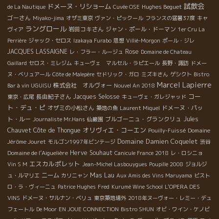
試飲会
ドメーヌ・リショーム
Hughes Beguet
de La Nautique
Cuvée OSE
ゴーさん
Miyako-jima
オザミ東京
ヴァン・ピックール
フランスの猛暑37度
キャ
ラングロール
岩田コキさん
ジャン・ポール・ドーマン
ヴィア
1er Cru La
Perrière
ジャック・セロス
Izakaya Furabo
思想
Villié-Morgon
ポール・ジレ
JACQUES LASSAIGNE
Rose
レ・フラー・ルージュ
Domaine de Chateau
Gaillard
セロス・ミレジム
キューヴェ マルセル・ラピエール
長野・諏訪
ドメー
ヌ・ベリュアール
Côte de Malepère
セドリック・ガロ
ミズキさん
ゲシクト
Bistro
Marcel Lapierre
株式会社 オルヴォー
Bar à vin UGUISU
Nouvel An 2018
コー
長由紀子さん
Jacques Selosse
東京・広尾
キューヴェ・ガレジャッド
ト・デュ・ピ
オザミの小松さん
ドメーヌ・パッ
築地の魚
Laurent Miquel
ト・ルー
ブルゴーニュ・グランクリュ
Jules
Journaliste Mr.Hans
仙巌園
オリヴィエ・コーエン
Chauvet
Côte de Thongue
Domaine
Pouilly-Fuissé
Domaine Damien Coquelet
Jérôme Jouret
モルゴン1997年ビンテージ
渋谷
Domaine de l’Aiguelière
Herve Souhaut
Canicule France 2018
レ・ロシニョ
エスカルポレット
Vin S M
Jean-Michel Lasbouygues
Poupille 2008
ジョルジ
ニーム
Mas Lau
ュ・ルマリエ
カリニャン
Aux Amis des Vins Maruyama
ビスト
ロ・ラ・ヴィーニュ
Patrice Hughes
Fred
Kurumé Wine School
L'OPERA DES
VINS
ドメーヌ・サルナン・ベリュ
東京築地場外
2018年ヌーヴォー・レミー・デュ
フェートル
De Moor
EN JOUE CONNECTION
Bistro SHUN
オビ・ワイン・ケノビ