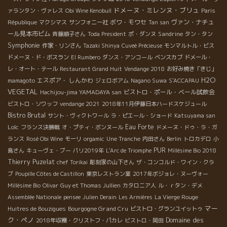
ドメーヌ・ミレンヌ・ブリュ
ァランタン・ヴァレス
Obi Wine Kenobull
Paris
ボワ・モワセ
ヴァン・ナチュ
République
マクシマス
サンフォニー社
Tan san
ール見本市ビム
Sandrine
斉藤順子さん
Toda President
ポ・ダンヌ
タン・タン
Symphonie
作家・リンさん
Tazaki Shinya
Cuveé Précieuse
モンマルトル・ビス
ドメーヌ・ド・ボスラン
El Rumbero
ダンス・アンコール
ベンスカブ
ドメール・
レ・オート・テール
Restaurant Grand Huit
Vendange 2018
お好み焼き「きじ」
H2O
エスポア・ しんかわ
mamagoto
ジェロボアム
Nagano Suwa
S'ACCAPAU
VEGETAL
ビストロ・ポール・ベール試飲会
Hachijou-jima YAMADAYA san
ビストロ・ソワッフ
vendange 2021
2018年11月伊藤日本ハードスケジュール
Bistro Brutal
サント・ヴィクトワール
ラ・ピエール・ショード
Katsuyama san
Loïc
Eau Forte
フランス決勝戦
オ・プティ・ボンヌール
ドメーヌ・ドゥ・ラ・ガ
ランス
Rosé Obi Wine
モーリ
orgamic
Une Tranche
内田さん
Berlin
トロカデロ
小
PUR
島さん
キューヴェ・ブー
パリ2019年
L'Arc de Triomphe
Millésime Bio 2018
Thierry Puzelat
chef Torikai
彫刻家の山下さん
ザ・コンコルド・ワイン・クラ
ブ
Poupille Côtes de Castillon
東京レストラン業
2017年ボジョレ・ヌーヴォー
Millésime Bio
Olivar
Guy et Thomas Jullien
カタロニア人
ル・ｒタン・デメ
Assemblée Nationale
pensee
Julien Derain
Les Armières
La Vierge Rouge
マー
Bourgogne Grand Cru
Huitres de Bouzigues
ビストロ・グランユイットゥ
ク・ペノ
Domaine des
2018年収穫・クリストフ・パカレ
ビストロ・岡田