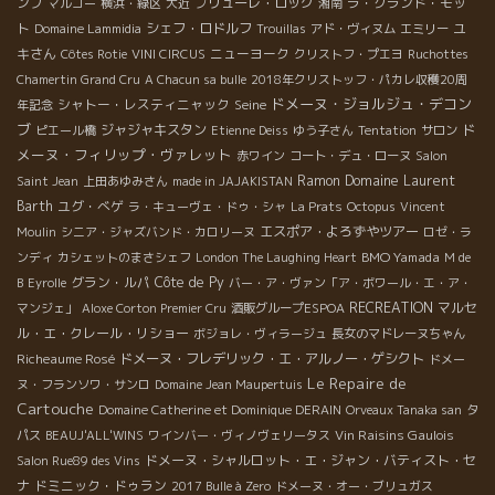
ンブ
プリューレ・ロック
ラ・グランド・モッ
マルゴー
横浜・緑区
大近
湘南
ト
シェフ・ロドルフ
ユ
Domaine Lammidia
Trouillas
アド・ヴィヌム
エミリー
キさん
ニューヨーク
Côtes Rotie
VINI CIRCUS
クリストフ・プエヨ
Ruchottes
Chamertin Grand Cru
A Chacun sa bulle
2018年クリストッフ・パカレ収穫20周
ドメーヌ・ジョルジュ・デコン
シャトー・レスティニャック
Seine
年記念
ブ
ド
ジャジャキスタン
ピエール橋
Etienne Deiss
ゆう子さん
Tentation
サロン
メーヌ・フィリップ・ヴァレット
赤ワイン
コート・デュ・ローヌ
Salon
Ramon
Domaine Laurent
Saint Jean
上田あゆみさん
made in JAJAKISTAN
Barth
ユグ・べゲ
ラ・キューヴェ・ドゥ・シャ
La Prats
Octopus
Vincent
エスポア・よろずやツアー
Moulin
シニア・ジャズバンド・カロリーヌ
ロゼ・ラ
BMO Yamada
ンディ
カシェットのまさシェフ
London The Laughing Heart
M de
グラン・ルパ
Côte de Py
B
Eyrolle
バー・ア・ヴァン「ア・ボワール・エ・ア・
RECREATION
マルセ
マンジェ」
Aloxe Corton Premier Cru
酒販グループESPOA
ル・エ・クレール・リショー
ボジョレ・ヴィラージュ
長女のマドレーヌちゃん
Richeaume Rosé
ドメーヌ・フレデリック・エ・アルノー・ゲシクト
ドメー
Le Repaire de
ヌ・フランソワ・サンロ
Domaine Jean Maupertuis
Cartouche
Domaine Catherine et Dominique DERAIN
Orveaux Tanaka san
タ
Vin Raisins Gaulois
パス
BEAUJ'ALL'WINS
ワインバー・ヴィノヴェリータス
ドメーヌ・シャルロット・エ・ジャン・バティスト・セ
Salon Rue89 des Vins
ナ
ドミニック・ドゥラン
2017 Bulle à Zero
ドメーヌ・オー・ブリュガス