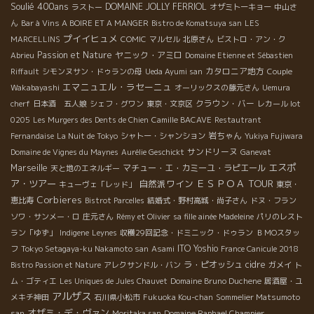
Soulié 400ans
DOMAINE JOLLY FERRIOL
ラストー
オザミトーキョー
中山さ
ん
Bar à Vins A BOIRE ET A MANGER
Bistro de Komatsuya san
LES
プイイヒュメ
MARCELLINS
COMIC
マルセル
北原さん
ビストロ・アン・ク
Passion et Nature
ヤニック・アミロ
Abrieu
Domaine Etienne et Sébastien
カタロニア地方
Riffault
シモンヌサン・ドゥランの母
Ueda Ayumi san
Couple
エマニュエル・ラセーニュ
Wakabayashi
オーリックスの藤元さん
Uemura
クラウン・バー
cherf
日本酒 五人娘
シェフ・グワン
東京・文京区
レカール lot
0205
Les Murgers des Dents de Chien
Camille BACAVE
Restautrant
岩ちゃん
Fernandaise
La Nuit de Tokyo
シャトー・シャンション
Yukiya Fujiwara
サンドリーヌ
Domaine de Vignes du Maynes
Aurélie Geschickt
Ganevat
エスポ
Marseille
マチュー・エ・カミーユ・ラピエール
天と地のエネルギー
ＥＳＰＯＡ TOUR
ア・ツアー
自然派ワイン
キューヴェ「レッド」
東京・
Corbieres
恵比寿
Bistrot Parcelles
結婚式・野村高城・尚子さん
ドヌ・フラン
ソワ・サンメー・ロ
庄元さん
Rémy et Olivier
sa fille ainée Madeleine
パリのレスト
ラン「ゆず」
Indigene
Leynes
収穫29回記念・ドミニック・ドゥラン
ＢＭОスタッ
ITO Yoshio
フ
Tokyo Setagaya-ku Nakamoto san
Asami
France Canicule 2018
ラ・ピオッシュ
cidre
Bistro Passion et Nature
アレクサンドル・バン
ガメイ
ト
ム・ゴティエ
Les Uniques de Jules Chauvet
Domaine Bruno Duchene
居酒屋・ユ
アルザス
メキチ神田
石川県小松市
Fukuoka Kou-chan
Sommelier Matsumoto
オザミ・デ・ヴァン
san
Moritaka san
Domaine Raphael Champier