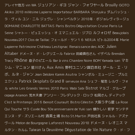
ジュリアン・ギヨ
ジャン・フォワヤール
Brouilly
GOTO
アレイヤ地方
vin WA
Akiko
2018 millésime Lapierre
Importateur BARBARA
Shinjuku
ダムバッシュ・
ラ・ヴィル
ユン・ニル
ジュヴレ・シャンべルタン
2018年・ボジョレヴィラージュ
DOMAINE CHARLOTTE BATTAIS
Paris Bistro Dégustation
Cruise
Paris La
ルフォロゼ
Seine
シャトー・ピュエッシュ・オ
エマニュエル・ジブロ
Beaujolais
Nouveau2017
Clos de Taillac
フェールド・サン１６
NERJA
ピトル2004年
Marie
Julien
Lapierre
Patrimoine
Château Lestignac
Renaissance des AOC
Altaber
ドメーヌ・ド・レグリエール
Fabrice
田崎真也さん
イザベル
Brendan
Rhône
マキ
Tracy
息子のピエール
Bar à vins Chambre Noire
BOM Yamada san
Aux Amis
シム・マニョン
星川さん
野村ユニソン諏訪本社
ダール・エ・リ
ボ、ルネ・ジャン
Jean Delobre
Kamm Asutra
シャンボル・ミュージニ・プルミ
Patrick Desplats
Grand 8
エクリュ
serveuse Ana
シェフ・菊池
レルヴ・フォ
Bistrot
ル
white
Les Grands Verres 2018 Paris
Wabi Sabi
マルゴ・グループ
cepage Aramon
荒木夫妻
アンリー・フレデリック・ロック
松岡さん
ディアック
C'est le Printemps 2016
Benoit Courault
Bistro Célestin
大阪うずら屋
La Rose
Qui Touche
サラ
Cuvée Bou
50e anniversaire de Yuki san
懐かしい
哲学
サンテチ
酒美土場
エンヌ・デ・ズリエール村
Bisto St.Martin
戸田社長
シャルル・アズナ
Laforest Nouveau 2018
ドメーヌ・レオニス
ヴール
Melon de Bourgogne
マ
Taiwan la Deuxième Dégustation de Vin Nature
ルタン・カルム
ク・ド・フ