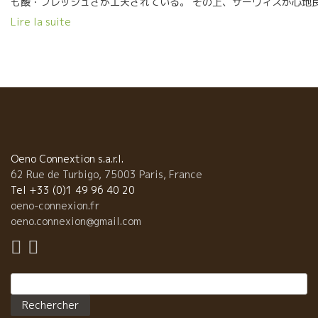
も酸・フレッシュさが工夫されている。 その上、サーヴィスが心地
い。 美味しいワインもあり。 ボーヌで洗練された本格ビストロジー
Lire la suite
料理といえばここに限る。 今日はパカレのNTGの１１年と１２年の
レジムを開けた。 １１年の太陽からくる酒質、１２年のミネラルか
くる酒質が明らかな比較になった。 今日の様な猛暑の日は、１２年
涼しさ、スート長く伸びてくるミネラル感が爽やかさを演出してく
る。 今日のここの酸の乗った料理に完璧。 柳沼さん、フィリッ
プとも話しが弾む。初対面とは思えなく打ち解けた話ができた。 ワ
ンの話しが生き方に連動しているフィリップの話しは面白い。 子供
育てるようにワインを育てる話しなど。 『樽熟成中、ワインを好き
手朴っておいたら、子供と同じように我儘な妙な子になってしまう
Oeno Connextion s.a.r.l.
だからよく観察していなければならない。曲がった方向に行きかけ
62 Rue de Turbigo, 75003 Paris, France
ら修正してやらなければならない。自然だからと云って，朴って置
Tel +33 (0)1 49 96 40 20
ことではないんだ。』 『樽熟の最終段階は、人間でいえば思春期の
oeno-connexion.fr
者、ある程度、方向性が落ち着いたところで、 そのいい状態と方向
oeno.connexion@gmail.com
を失わないように写真を撮るようにSO2を僅かだけ入れている。 そ
後はそのいい方向にゆっくり熟成するのがビン熟なんだ。』 『思春
はまだ微妙なんだ。朴っておけばとんでもない方向に行ってしまう
Rechercher :
能性があるんだ。』など。 実に例えが面白い。 Cave Madeleinne
カーヴ・マドレーヌの料理 最高のひと時でした。 
沼さん、楽しい旅を続けてください。 美味しく、楽しい、元気ので