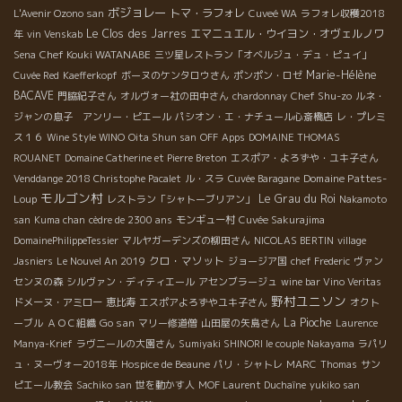
ボジョレー
トマ・ラフォレ
L'Avenir Ozono san
Cuveé WA
ラフォレ収穫2018
Le Clos des Jarres
エマニュエル・ウイヨン・オヴェルノワ
年
vin Venskab
Chef Kouki WATANABE
Sena
三ツ星レストラン「オベルジュ・デュ・ピュイ」
Marie-Hélène
Cuvée Red
Kaefferkopf
ボーヌのケンタロウさん
ポンポン・ロゼ
BACAVE
Chef Shu-zo
門脇紀子さん
オルヴォー社の田中さん
chardonnay
ルネ・
ジャンの息子 アンリー・ピエール
パシオン・エ・ナチュール心斎橋店
レ・プレミ
ス１６
Wine Style WINO
Oita Shun san
OFF
Apps
DOMAINE THOMAS
ROUANET
Domaine Catherine et Pierre Breton
エスポア・よろずや・ユキ子さん
Domaine Pattes-
Venddange 2018 Christophe Pacalet
ル・スラ
Cuvée Baragane
モルゴン村
Loup
Le Grau du Roi
レストラン「シャトーブリアン」
Nakamoto
san
Kuma chan
cèdre de 2300 ans
モンギュー村
Cuvée Sakurajima
DomainePhilippeTessier
マルヤガーデンズの柳田さん
NICOLAS BERTIN
village
クロ・マソット
Jasniers
Le Nouvel An 2019
ジョージア国
chef Frederic
ヴァン
センヌの森
シルヴァン・ディティエール
アセンブラージュ
wine bar Vino Veritas
野村ユニソン
ドメーヌ・アミロー
恵比寿
エスポアよろずやユキ子さん
オクト
Go san
La Pioche
ーブル
ＡＯＣ組織
マリー修道僧
山田屋の矢島さん
Laurence
Manya-Krief
ラヴニールの大園さん
Sumiyaki SHINORI le couple Nakayama
ラパリ
ュ・ヌーヴォー2018年
Hospice de Beaune
パリ・シャトレ
MARC
Thomas
サン
ピエール教会
Sachiko san
世を動かす人
MOF Laurent Duchaîne
yukiko san