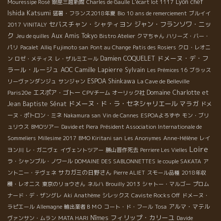
Lyon chef
Mouressipe Rosé
銀座三越新館
Charles de Gaulle
L'écart lot 1117
Ishida Katsumi
猛暑・フランス2018年夏
Bio
10 ans de remerciement
ブルイイ
セバスチャン・シャティヨン
ジャン・フランソワ・ニッ
2017
VINITALY
ク
Aux Amis Tokyo
Jeu de quilles
Bistro Atelier
クマちゃん
ハリーズ・バー・
パリ
Pacalet
Alliq Fujimoto san
Pont au Change
Patis des Rosiers
クロ・レオニ
ドメーヌ・デ・フ
Damien COQUELET
ン
ロゼ・メティス
レ・ザルミエール
ラール・ルージュ
AOC
Camille Lapierre
Sylvain
Les Prémices 16
ブラッス
ESPOA Shinkawa
リーヴァンダンジュ
サンジャン
La Cave de Belleville
エスポア・ゴトー
Domaine Charlotte et
Paris20e
CPVチーム
オーリック社
ドメーヌ・ド・ラ・セネシャリエール
マラガ
Jean Baptiste Sénat
ドメ
ーヌ・ポトロン・ミネ
Nakamura san
Vin de Cannes
ESPOAよろずや
モン・ブリ
ュリウス
BMOツアー
Davide et Piera
Président Association Internationale de
Sommeliers
Millesime 2017
BMO Kiritani san
Les Anonymes
Anne-Hélène
レイ
Loire
ヨン川
レ・ガニヴェ
イヴェントツアー
勝山晋作死去
Perriere Les Vielles
ラ・シャンブル・ノワール
DOMAINE DES SABLONNETTES
le couple SAKATA
ア
サカガミの日野さん
ントニー・テヴェネ
Pierre ALIET
スモール品種
2018年収
穫・レオニス
東京のリョウさん
ネルハ
Brouilly 2013
シャトー・マルゴー
プロム
ナード・デ・ザングレ
Aki
Anathème
シレックス
Caviste Rocks Off
ドメーヌ・
アルマ・マテル
ラピエール
Allemagne
輸出業者ＢＭＯ
コート・ド・フール
Tosa
フィリップ・カリーユ
Nîmes
ヴァンサン・ムラン
MATA HARI
Davide