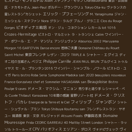
ビストロ・モンマルトル
Alain
ステファン・モラン
Chateaubriand
東京・世田谷
区・ナカモトさん
Jean-Paul
ボルドー・グランクリュ
Tokyo Ota-ku
ヴァランスの
エリック・プフェーリング
星レストラン”カシェット
M. Yanaginuma
ジャン・
ミッシェル・ステファン
Nora
グラン・ラルグ
ブルノ・グラニエ
Clos du Rouge
ビオディナミ栽培
Gorges
オン・ジュ・コネクション
レカール lot 1016
Crozes-Hermitage
ビストロ・マルミット
ラ・トランシェ
Calim
ワインバー・
ア・ボワール・エ・ア・マンジェ
アンジュヴァン
Abouriou 2002
Maruyama
Morgon 16
GAR'O'VIN
Danse encore
若林ご夫妻
Domaine Château du Rouet
東京フレンチ
シャトー・エグイユ
Saint Michel
レザン・ゴロワ
TRIPLE A
ディ
Philippe Carrille
ベジエ
オニ社の玉城さん
JEAN PAUL BRUN
ブルグイユ
トゥル
イヤス
セ・ル・プランタン2016
ワインバー・シャンブル・ノワール
ビストロ・ユ
イガ
Paris bistro Roba Seria
Symphonie Madoka san
2020 beaujolais nouveaux
Beaujoloise
France Gonzalvez
chef et Sommelier HASAGAWA san
Bistro
ドメーヌ・マクシム・マニョン
Poulpe
9 caves
売り手と造り手
レシャッペ・ベ
ドメーヌ・クリス
ル
Cuvée Thibaut
Kanazawa
10年間の感謝
星野リゾート社
フィリップ・ジャンボン
トフ・パカレ
Energie de la Terre et le Ciel
シャト
ー・シュヴァル・ブラン
Tokyo Shibuya Koutarou san
フレンチレストラン・ヤオ
Domaine
伊藤與志男
ユー
銘酒祭
東京・文京
ガレジャッド
Atsumi Foods
Mouressipe
Frida
CEDRIC GARREAU
40 Maltby Street London
シャトー・ラッ
CPV パリオフィス
エリアン・ダロス
ヴィ
ソル
トゥールーズ
ヴォドピヴェック