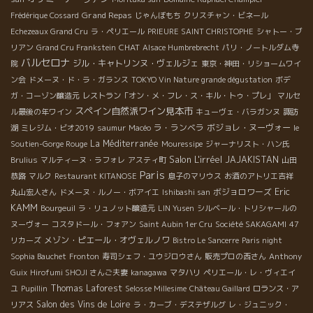
Grand Repas
Frédérique Cossard
じゃんぼもち
クリスチャン・ビネール
Echezeaux Grand Cru
ラ・ペリエール
PRIEURE SAINT CHRISTOPHE
シャトー・ブ
CHAT
リアン
Grand Cru Frankstein
Alsace Humbrebrecht
パリ・ノートルダム寺
バルセロナ
ジル・キャトリンヌ・ヴェルジェ
院
東京・神田・リショームワイ
ン会
ドメーヌ・ド・ラ・ガランス
TOKYO Vin Nature grande dégustation
ボデ
ガ・コーゾン醸造元
レストラン「オン・メ・フレ・ス・キル・トゥ・プレ」
マルセ
スペイン自然派ワイン見本市
ル最後の年ワイン
キューヴェ・バラガンヌ
諏訪
ラ・ランベラ
ボジョレ・ヌーヴォー
湖
ミレジム・ビオ2019
saumur
Macéo
le
La Méditerranée
Soutien-Gorge Rouge
Mouressipe
ジャーナリスト・ハン氏
Salon L'irréel
JAJAKISTAN
Brulius
マルティーヌ・ラフォレ
アスティ町
山田
Paris
恭路
マルク
Restaurant KITANOSE
息子のマリウス
お酒のアトリエ吉祥
Eric
ボジョロワーズ
丸山宏人さん
ドメーヌ・ルノー・ボアイエ
Ishibashi san
KAMM
Bourgeuil
ラ・リュノット醸造元
LIN Yusen
シルベール・トリシャールの
ヌーヴォー
コスタドール・フォアン
Saint Aubin 1er Cru
Société SAKAGAMI
47
メゾン・ピエール・オヴェルノワ
リカーズ
Bistro Le Sancerre
Paris night
Sophia Bauchet
Fronton
寿司シェフ・ユウジロウさん
販売プロの西さん
Anthony
Guix
Hirofumi SHOJI さんご夫妻
kanagawa
マタハリ
ペリエール・レ・ヴィエイ
Thomas Laforest
ユ
Pupillin
Selosse Millesime
Château Gaillard
ロランス・ア
Salon des Vins de Loire
リアス
ラ・カーブ・デステザルグ
レ・ジュニック・