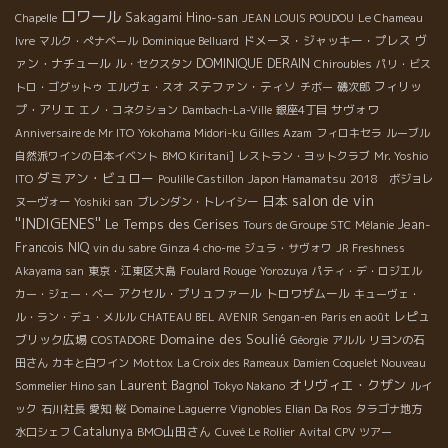
ロワール
Sakagami Hino-san
Chapelle
JEAN LOUIS POUDOU
Le Chameau
ドメーヌ・ジャッキー・プレス
ヴ
Ivre
マルク・ぺナベール
Dominique Belluard
ァン・ナチュール
DOMINIQUE DERAIN
ル・セクスタン
Chiroubles
パリ・ビス
ステファン・ティソ
フィリッ
トロ・ゴグットゥ
エルヴェ・スオ
チボー
磯次郎
プ・アリエ
サヴォワ
エノ・コネクション
Dambach-La-Ville
銀座4丁目
Anniversaire de Mr ITO
Yokohama Midori-ku
Gilles Azam
フィロキセラ
ルーブル
自然派ワインの日本イベント
BMO Kiritani]
レストラン・ヨットクラブ
Mr. Yoshio
ダミアン・ビュロー
ITO
Poulille Castillon
Japon Hamamatsu
2018 ボジョレ
salon de vin
日本
ヌーヴォー
Yoshiki san
ブレンダン・トレイシー
''INDIGENES''
Le Temps des Cerises
Jean-
Tours de Groupe STC
Mélanie
Francois NIQ
vin du sabre
Ginza 4 cho-me
ジュラ・サヴォワ
JR Freshness
Akayama san
東京・江東区大島
Foulard Rouge
Yorozuya
パティ・デ・ロジエル
アクセル・プリュファール
トロワザムール
カー・ジェー・ベー
キューヴェ・
レピュ
ル・ラン・デュ・メルル
CHATEAU BEL AVENIR
Sengan-en
Paris en août
Domaine des Soulié
ブリック広場
COSTADORE
Géorgie
アルル
リヨンの石
田さん
カキと白ワイン
Mottox
La Croix des Rameaux
Damien Coquelet Nouveau
Laurent Bagnol
オリヴィエ・クザン
Sommelier Hino san
Tokyo Nakano
ルイ
ック
石川社長
愛知
桜
Domaine Laguerre
Vignobles Elian Da Ros
タラゴナ地方
Catalunya
BMO山田さん
水口シェフ
Cuveé Le Rollier
Avital
CPV ツアー