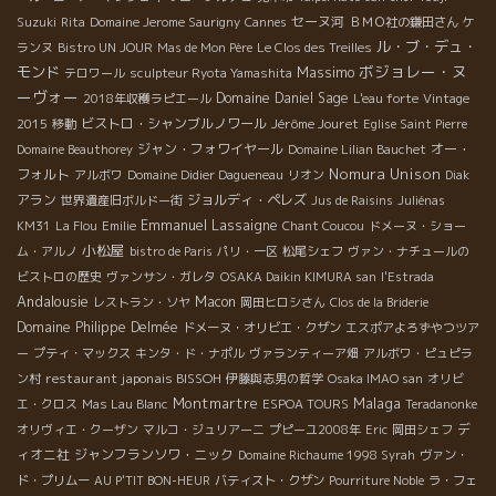
セーヌ河
Suzuki
Rita
Domaine Jerome Saurigny
Cannes
ＢＭＯ社の鎌田さん
ケ
ル・ブ・デュ・
ランヌ
Bistro UN JOUR
Mas de Mon Père
Le Clos des Treilles
ボジョレー・ヌ
モンド
Massimo
テロワール
sculpteur Ryota Yamashita
ーヴォー
Domaine Daniel Sage
2018年収穫ラピエール
L'eau forte
Vintage
ビストロ・シャンブルノワール
Jérôme Jouret
2015
移動
Eglise Saint Pierre
ジャン・フォワイヤール
オー・
Domaine Beauthorey
Domaine Lilian Bauchet
Nomura Unison
フォルト
アルボワ
Domaine Didier Dagueneau
リオン
Diak
アラン
ジョルディ・ペレズ
世界遺産旧ボルドー街
Jus de Raisins
Juliénas
Emmanuel Lassaigne
KM31
La Flou
Emilie
Chant Coucou
ドメーヌ・ショー
小松屋
ム・アルノ
bistro de Paris
パリ・一区
松尾シェフ
ヴァン・ナチュールの
ビストロの歴史
ヴァンサン・ガレタ
OSAKA Daikin KIMURA san
l'Estrada
Andalousie
Macon
レストラン・ソヤ
岡田ヒロシさん
Clos de la Briderie
Domaine Philippe Delmée
ドメーヌ・オリビエ・クザン
エスポアよろずやつツア
ー
プティ・マックス
キンタ・ド・ナポル
ヴァランティーア畑
アルボワ・ピュピラ
restaurant japonais BISSOH
ン村
伊藤與志男の哲学
Osaka IMAO san
オリビ
Montmartre
Malaga
エ・クロス
Mas Lau Blanc
ESPOA TOURS
Teradanonke
デ
オリヴィエ・クーザン
マルコ・ジュリアーニ
プピーユ2008年
Eric
岡田シェフ
ィオニ社
ジャンフランソワ・ニック
Domaine Richaume 1998 Syrah
ヴァン・
ド・プリムー
AU P'TIT BON-HEUR
バティスト・クザン
Pourriture Noble
ラ・フェ