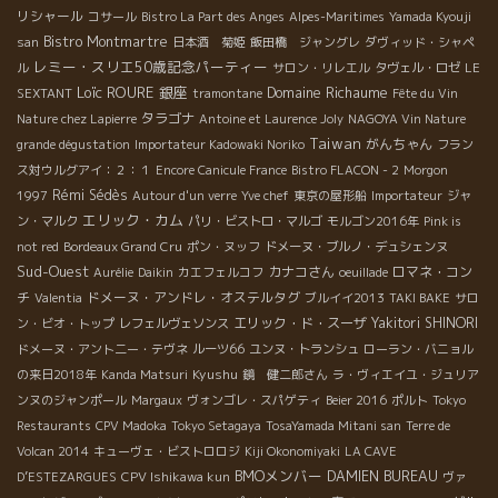
リシャール
コサール
Bistro La Part des Anges
Alpes-Maritimes
Yamada Kyouji
Bistro Montmartre
san
日本酒 菊姫
飯田橋 ジャングレ
ダヴィッド・シャペ
レミー・スリエ50歳記念パーティー
ル
サロン・リレエル
タヴェル・ロゼ
LE
Loïc ROURE
銀座
Domaine Richaume
SEXTANT
tramontane
Fête du Vin
タラゴナ
Nature chez Lapierre
Antoine et Laurence Joly
NAGOYA Vin Nature
Taiwan
がんちゃん
grande dégustation
Importateur Kadowaki Noriko
フラン
ス対ウルグアイ：２：１
Encore Canicule France
Bistro FLACON - 2
Morgon
Rémi Sédès
1997
Autour d'un verre
Yve chef
東京の屋形船
Importateur
ジャ
エリック・カム
ン・マルク
パリ・ビストロ・マルゴ
モルゴン2016年
Pink is
not red
Bordeaux Grand Cru
ポン・ヌッフ
ドメーヌ・ブルノ・デュシェンヌ
Sud-Ouest
カナコさん
ロマネ・コン
Aurélie
Daikin
カエフェルコフ
oeuillade
チ
ドメーヌ・アンドレ・オステルタグ
Valentia
ブルイイ2013
TAKI BAKE
サロ
エリック・ド・スーザ
Yakitori SHINORI
ン・ビオ・トップ
レフェルヴェソンス
ドメーヌ・アント二ー・テヴネ
ルーツ66
ユンヌ・トランシュ
ローラン・バニョル
Kyushu
の来日2018年
Kanda Matsuri
鏡 健二郎さん
ラ・ヴィエイユ・ジュリア
ンヌのジャンポール
Margaux
ヴォンゴレ・スパゲティ
Beier 2016
ポルト
Tokyo
Restaurants
CPV Madoka
Tokyo Setagaya
TosaYamada Mitani san
Terre de
Volcan 2014
キューヴェ・ビストロロジ
Kiji Okonomiyaki
LA CAVE
BMOメンバー
DAMIEN BUREAU
D’ESTEZARGUES
CPV Ishikawa kun
ヴァ