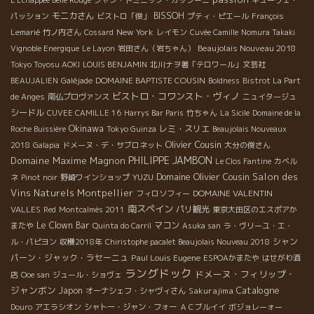
L'Echappée Belle Rouge
ジャン・ドミニック・カッシーニ
キューヴェ・
モニカさん
BISSOH
パッション
ビストロ「俊」
プティ・ピエール
François
New York
Lemarié
竹ノ内さん
Cossard
レイモン
Cuvée Camille
Nomura Takaki
Beaujolais Nouveau 2018
Vignoble Energique
Le Layon
岩田さん（岩ちゃん）
Tokyo Toyosu AOKI
LOUIS BENJAMIN
北川ナヲ著「テロワール」文芸社
DOMAINE BAPTISTE COUSIN
BEAUJALIEN
Galéjade
Boldness
Bistrot La Part
ビストロ・コワンスト・ヴィノ
de Anges
南仏プロヴァンス
ニュイタージュ
シードル
CUVEE CAMILLE 16
Harrys Bar Paris
竹ちゃん
La Sicile
Domaine de la
Okinawa
レミ・スリエ
Roche Buissière
Tokyo Guinza
Beaujolais Nouveaux
Olivier Cousin
2018
Galapia
ドメーヌ・デ・サブロネット
大分の俊さん
PHILIPPE JAMBON
Domaine Maxime Magnon
Le Clos Fantine
カベル
Domaine Olivier Cousin
Salon des
YUZU
ネ
Pinot noir
野崎ワインショップ
Vins Naturels Montpellier
DOMAINE VALENTIN
フィロソフィー
南スペイン
VALLES
パリ観光
Red
Montcalmès 2011
東京大田区のエスポアか
Le Clown Bar
マコン
またや
Quinta do Carril
Asuka san
ラ・ヴリーユ・エ・
シャン
ル・パピヨン
収穫2018年
Chiristophe pacalet Beaujolais Nouveau 2018
パーン・ジャック・ラセーニュ
Paul Louis Eugene
ESPOAかまたや
はせがわ酒
ラングドック
ドメーヌ・フィリップ・
店
Ooe san
ジュール・ショヴェ
ジャンボン
Catalogne
Japon
Sakurajima
オーナシェフ・シャヴィさん
Douro
アエラシオン
シャトー・ジャン・フォー
ＡＣブルイイ
ボジョレーォー