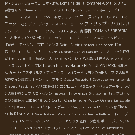
Domaine de la Romanée-Conti
ド・ジュル・ショーヴェ
日本・浜松
メリメロ
レミー・スリエ
ピエー
宗像さん
St Chinian
レストラン「ラルシュミーユ」
ローヌ
コス
ル・ニコラ
マス・ド・モンペール
ボジャリアン
バイエール2016
フィリップ・パカレ
ミック
ことり
デビ・ディヴェルス
ペシェミニヨン
パ
静岡
DOMAINE FREDERIC
ッション・エ・ナチュール
シャポームロン
東京三鷹
ET ARNAUD GESCHICKT
エリック
コート・ド・レイヨン
東京ワインビストロ
エクサン・プロヴァンス
Saint Aubin
ドメー
「葡呑」
Château Chainchon
ヌ・ジェローム・ソリーニ
Sushi Cuisinier OKADA Daisuke
ラ・ノティック経営
者キャロル
天・地・葡萄木・人
Les filles
ヴァレり
八丈島の山田さん
アン・メ・フ
Taiwan Buvons Nature
RENE JEAN DARD
ェ・スキル・トゥ・プレ
梶川さ
ん
カーヴ・エステザルグ
ビストロ・ラ・レガラード
リヨンの石田シェフ
名古屋自
然派ワイン試飲会
シャン・リーブル
Château Roquefort
Développement ensemble
カタロニア
Chateau Restignac
MAREE BASSE
ドミニック・べリュアール
オルガ
Provence
ンの紺野真シェフ
ガロ・ヴァン
Imao-san
Bruissonnante
ボデガ・カ
Espagne Sud
Corton Charlemagne
ウゾン醸造元
Mottox Osaka siège sociale
Place
2017年オー・フォルト
ビストロ・ポール・ベール
Toulouse
ピュピラン村
de la République
Saperli Popet
Matsuo Chef et sa femme
Bulbille
コトー・デ
ギー・ブランシャ
ュ・レイヨン
サン・マルタン・デ・ラ・ガリッグ
福岡・久留米
ール
カーエム３１
ジュリエナ
カリム
ティンタ・マレナ
Salon Les Anonymes
passion