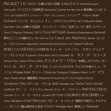
PACALET
STC
ミネルヴォワ
ラピエール家の7月14日祭
Michel Grisard
パリビストロ試飲会
Domaine Catherine Bernard
Abruzzes
飯田橋メリメロ
ド
Jean
イツ
Les GANIVETS
シャトー・ラゲール
Lurons
フィリップ・デルメ
Foillard
へニング・オエッシュ
エノ・コネクションのキショウ
Edouard Adam
charibari
QV.g
収穫20年記念・クリストフ・パカレ
北浜フレンチ
金沢
エドワード
Oriol ARTIGAS
Saint Chignan
Pompois 2015
Domaine Romaneaux-Destezet
Le Casot des Mailloles
野村ユニソンの藤木さん
Pot d'Anne
Xavier
ミレジ
Importateur
ム・ビオ
Cuiisne Japonaise
Hoshinoya Yoshimura san
REBECCA
CHÂTEAU CAMBON
ドメーヌ・バティスト・クザン
ジュリア
ル・タン・デ・スリーズ
ン・マレシャル
Fujiwara Shuntaro
Paris Chatelet
クリストフ・パカレ
Moulin Pey Labrie
Pitrou 2004
料理人ユウジさん
ガイ
ル・カゾ・デ・マイヨル
ヤック
ＥＳＰＯＡもりたか
マルゴの中島さん
レ・ザ
トマ・ピコ
ノ二ム
Philippe Alliet
サンソー
Côtes de Thongue
Châpeau Melon
Jean-Marie Vergé
萬屋酒店
Domaine Prieuré Saint Christophe
bistro
サルバドール・バトル
Visite Paris
YASABURO
BMO Yamada san
GRAND
PARTIDA CREUS
LARGUE
ポン・ト・シャンジュ
Henind
ドメーヌ・リヴァトン
GEORGES DESCOMBES
Une île
リュ・ド・ラ・ペスト
sylvain DITTIERES
Le
Chef Mantani
Vieux Bordeaux
クロ・ド・タイラック
福岡の今尾さん
オルヴォ
Banyuls
美味しい
ー、オリゾン
勝山晋作氏の死去
ガラピア
Philippe Aliet