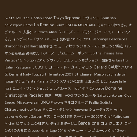
レストランを沢山プロデュースしてください。 その片隅に自然なワ
ンも、是非よろしくお願いします。 次回は是非、日本で！！ Bon
Iwata Koki san
Tokyo Roppongi
Voyage！ Après un apéro à la cave de Philippe Pacalet, on est
Florian Looze
アヴィタル
Shun san
La Remise
allé à Cave Madeleinne. Sous la canicule 36 ℃ à Beaune,
philosophie
Camel
Suwa
ESPOA MORITAKA
ミネットの鈴木さん
オ
大阪
justement les plats de Cave Madeleinne nous rafraîchissent
クローズ・エルミタージュ
ヴェルニュ
Laurence Alias
アンヌ・エレンヌ
grâce à leur acidité agréable. Le service sympa, les bons vins!!
さん
インポーター「サンフォニー」試飲会2017年
2018 Vendange Descombes
On a dégusté les NIT de Pacalet 2011 et 2012. Le 11 du soleil
セミ・マセラッション・カルボニック醸造
chardonnay pétillant
藤原幸也
パシ
le 12 du minéral qui donne une fraîcheur grâce au
オン心斎橋店
高橋さん
ドメーヌ・ジェローム・ギシャール
the Thames
Tavel
prolongement du minéral. Bon mariage avec les plats
Vintage 15
Morgon 2016
ダヴィデ、ピエラ
コンセプション・加藤さん
Bisstro
agréablement acidulés!! […]
コート・ド・カスティヨン
Gerard GAUBY
Italien Restaurant GUCITE
パリ14
区
Bernard Nady Foucault
Hermitage 2001
Strohmeier
Maison Jaune de vin
麻美
rouge
マチュ
Tanta Marena
フランスワインの歴史
土田
L'Echappee belle
Domaine
rosé
ニュイ・サン・ジョルジュ
ルバレーズ lot 1417
Concorde
Christophe Pacalet
サンタムール
東京・豊洲・AOKI
Saito Junko san
Clos
BMO
Baquey
Miyagawa san
Provoke
マルゴグループ
Paellia
Sudiste
Châteauneuf-du-Pape
ドゥニー・デシャン
Aguyana
シューディスト
Anne
Lapierre
Covert Garden
マス・ロー2013年
ヌーヴォー 2020年
Chef Yujiro san
Barcelone
ピオッシュの林さん
グラエナ
Michel
ディナミタージュ
ロゼ
ワイ
マチュー・ラピエール
ンの4つの要素
Crozes-Hermitage 2016
Chef Gwen