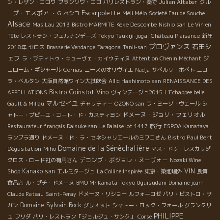
Julian Altaber
グル
ン・レザン・ゴロワ
フランソワ・エコ
パリレストラン・奏で
Escarpolette
ープ・エスポア
Méli Mélo
・ G
ペシコ
Societé Eau de Souche
Alsace
Keke Descombe
Mas Lau 2013
Bistro MARMITE
Nishio san
Le Vin en
Tokyo Tsukiji-jogai
Tête
レストラン・フェルナンデーズ
Château Plaisance
新年
プロヴァンス
石田シ
2018年
セロス
Brasserie Vendange
Taragona
Tanii-san
ェフ
ラ・プティトゥ・キューヴェ・カイウティヌ
Attention Chenin Méchant
ジ
ェローム・ギシャール
Cornas
ニースのオリヴィエ
Nadja
サぺルリ・ポぺト
ニコ
ラ・ベルタン
大阪自然派ワイン大試飲会
Alliq Hashimoto san
RENAISSANCE DES
Bistro Coinstot Vino
APPELLATIONS
ヴィンテージュ2015
L'Echappee belle
マルセイユ
Gault & Millau
チャリティー
OZONO san
ラ・ミーゾ・ヴェール
シ
ドメーヌ・ジョリ・フェリオル
ャトー・プピーユ・コート・ド・カスティヨン
旅行
Restaurateur français Daisuke san
Le Balaise lot 1417
ESPOA Kamataya
Bistro Paul Bert
ランブラ通り
ドメーヌ・ド・ラ・セネシャリエールのミワコさん
Domaine de la Sénèchalière
Dégustation
Miho
マス・ドゥ・レスカリダ
デコンブ・ボジョレ・ヌーヴォー
クロス・ロード社の有馬さん
Nozaki Wine
VIN
Kanako san
Shop
エルミタージュ
La Colline Inspirée
東京・築地場外
良質
Tokyo Uguisudani
食品店
ル・プチ・ドメーヌ
BMO Mr.Kamata
Domaine jean-
Claude Rateau
Saint-Peray
ドメーヌ・リショー
ルフォーロゼ
パリ・ビストロ・サ
Domaine Sylvain Bock
ガン
グリオット
シャトー・ロック・フォール
グランクリ
PHILIPPE
ュ
フリダ
パリ・レストラン「ジョルジュ・サンク」
Corse