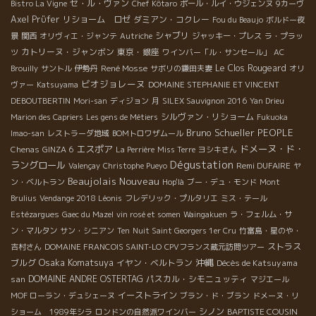
セ・ル・ヴァン
Bistro La Vigne
Chef Kôtaro
ポール・ルイ・ウジェンヌ
9カーヴ
Axel Prϋfer
リショーム ロゼ
ダミアン・コクレー
Fou du Beaujo
ボルドー夜
シャブリ
景
関西
オリヴィエ・ジャンテ
Autriche
ジャッキー・プレス
ラ・プラッ
カトリーヌ・ジャンボン
東京・銀座
ツ
ワインバー「ル・サンセール」
AC
René Mosse
Le Clos Rougeard
Brouilly
サントル
伊勢丹
サボリの鎌田夫妻
オリ
ビオジョレーヌ
ヴァー
Katsuyama
DOMAINE STEPHANIE ET VINCENT
DEBOUTBERTIN
Mori-san
ディジョン
月
SILEX Sauvignon 2016
Yan Drieu
シルヴァン・リショーム
Marion des Capriers
Les gens de Métiers
Fukuoka
Bruno Schueller
PEOPLE
Imao-san
レストラーダ地域
BOMトロワザムール
エスポア
ドメーヌ・ド・
Chenas
GINZA 6
La Perrière
Miss Terre
ヨシキさん
Dégustation
ラングロール
Remi DUFAIRE
Valençay
Christophe Pueyo
ヤ
Beaujolais Nouveau
ン・ベルトラン
Hop'là
ブー・デュ・モンド
Mont
Brulius
Vendange 2018 Léonis
フレデリック・プルタリエ
ミス・テール
Estézargues
Gaec du Mazel
vin rosé et somen
Waingakuen
ラ・フェルム・サ
ン・マルタン
サン・シニアン
Ten
Nuit Saint Georgers 1er Cru
竹富島・星のや・
ストラス
吉村さん
DOMAINE FRANCOIS SAINT-LO
CPVフランス蔵元訪問ツアー
Osaka Komatsuya
沖縄
ブルグ
イヤン・ベルトラン
Décès de Katsuyama
san
DOMAINE ANDRE OSTERTAG
パスカル・シモニュッティ
マジエール
イーストライン
MOF ローラン・デュシェーヌ
ブラン・ド・ブラン
ドメーヌ・リ
シノン
BAPTISTE COUSIN
ショーム 1989年シラ
ロンドンの自然派ワインバー