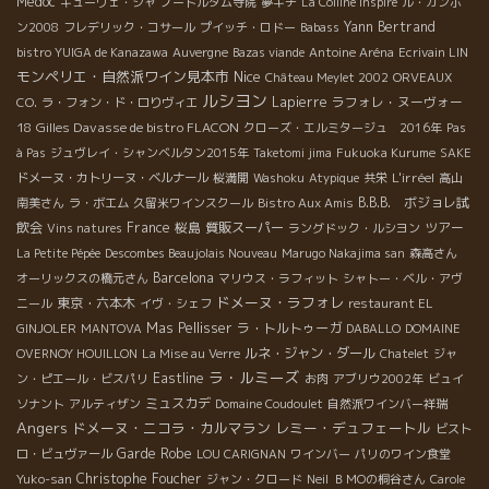
Medoc
キューヴェ・シャ
ノートルダム寺院
夢キチ
La Colline Inspiré
ル・カンボ
Yann Bertrand
ン2008
フレデリック・コサール
プイッチ・ロドー
Babass
bistro YUIGA de Kanazawa
Auvergne
Bazas viande
Antoine Aréna
Ecrivain LIN
モンペリエ・自然派ワイン見本市
Nice
Château Meylet 2002
ORVEAUX
ルシヨン
Lapierre
ラフォレ・ヌーヴォー
CO.
ラ・フォン・ド・ロりヴィエ
18
Gilles Davasse de bistro FLACON
クローズ・エルミタージュ 2016年
Pas
à Pas
ジュヴレイ・シャンベルタン2015年
Taketomi jima
Fukuoka Kurume
SAKE
L'irréel
ドメーヌ・カトリーヌ・ベルナール
桜満開
Washoku
Atypique
共栄
高山
B.B.B. ボジョレ試
南美さん
ラ・ボエム
久留米ワインスクール
Bistro Aux Amis
飲会
France
桜島
質販スーパー
ツアー
Vins natures
ラングドック・ルシヨン
La Petite Pépée
Descombes Beaujolais Nouveau
Marugo Nakajima san
森高さん
Barcelona
オーリックスの橋元さん
マリウス・ラフィット
シャトー・ベル・アヴ
ドメーヌ・ラフォレ
東京・六本木
ニール
イヴ・シェフ
restaurant EL
Mas Pellisser
ラ・トルトゥーガ
GINJOLER
MANTOVA
DABALLO
DOMAINE
ルネ・ジャン・ダール
OVERNOY HOUILLON
La Mise au Verre
Chatelet
ジャ
ラ・ルミーズ
Eastline
ン・ピエール・ビスパリ
お肉
アブリウ2002年
ビュイ
ミュスカデ
ソナント
アルティザン
Domaine Coudoulet
自然派ワインバー祥瑞
Angers
ドメーヌ・ニコラ・カルマラン
レミー・デュフェートル
ビスト
Garde Robe
ロ・ビュヴァール
LOU CARIGNAN
ワインバー
パリのワイン食堂
Christophe Foucher
Yuko-san
ジャン・クロード
Neil
ＢＭОの桐谷さん
Carole