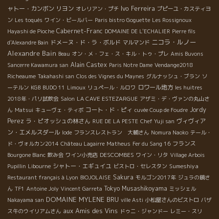
Ivo Ferreira
ャトー・カンボン
リヨン
オレリアン・プチ
プピーユ・カスティヨ
ン
Les toqués
ワイン・ビールバー
Paris bistro Goguette
Les Rossignoux
Cabernet-Franc
Hayashi de Pioche
DOMAINE DE L'ECHALIER
Pierre fils
ニコラ・ルノー
ドメーヌ・ド・ラ・ボルド
d'Alexandre Bain
マルマンド
Alexandre Bain
Beau
オン・メ・フェ・ス・キル・トゥ・プレ
Amis Buvons
Alain Castex
Sancerre Kawamura san
Paris Notre Dame
Vendange2018
Richeaume
Takahashi san
Clos des Vignes du Maynes
グルナッシュ・ブラン
ソ
ロワール地方
ーテルン
KGB
BUDO 11
Limoux
リュペール・ルロワ
les huitres
2018年・パリ試飲会
Salon
LA CAVE ESTEZARGUE
アザミ・デ・ヴァンの丸山さ
コート・ド・ピィ
Jordy
ん
Matsui
キューヴェ・ティボ
cuvée Coup de Foudre
Perez
ラ・ピオッシュの林さん
ヴィヴィア
RUE DE LA PESTE
Chef Yuji san
ン・エメルスダール
Iode
フランスレストラン 大輔さん
Nomura Naoko
テール・
フランス
ド・ヴォルカン2014
Château Lagairre
Matheus
Fer du Sang 16
DESCOMBES
Bourgone Blanc
飲み会
ワイン小売店
ワイン・リタ
Village Arbois
シャトー・エギュイユ
Sumeshiya
Pupillin
Libourne
ビストロ・セレスタン
Sakura
Restaurant français à Lyon
BIOJOLAISE
モルゴン2017年
ジュラの鏡さ
Tokyo Musashikoyama
ん
TF1
Antoine Joly
Vincent Garreta
ミッシェル
DOMAINE MYLENE BRU
Nakayama san
ville Asti
小松屋さんのビストロ
バザ
aux Amis des Vins
ス牛のウイリアムさん
ドゥニ・ジャンドー
レミー・スリ