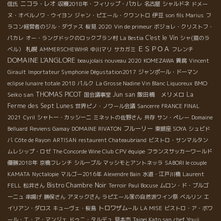
ニコラ・レオ
信氏
収穫2018年・フィリップ・パカレ
名古屋
シャルドネ
ドメー
ヌ・オベルノワ・ウイヨン
ジャン・ピエール・クワントロ
伊豆
son fils Marius
フ
ラコン経営者のジル・ダヴァス
桜見
2020
Vin de primeur
ボジョレ・クリストフ・
C'est le Vin
パカレ
オー・ラングドックのロックブラン村
La Bestia
シャ(猫のラ
ＥＳＰＯＡ
札幌
ベル）
AMMERSCHEWIHR
中川マリ
サカガミ
フレンチ
DOMAINE L'ANGLORE
beaujolais nouveau 2020
KOMEZAWA
貴腐
Vincent
Girault
Importateur Symphonie Dégustation2017
ジャンポール・ドーマン
BMO
eclipse lunaire totale 2018
パルク
La Grosse Nadine Vin Blanc Liquoreux
THOMAS PICOT
Seiko san
Jun san
飯田橋 メリメロ
La
国会議事堂
Ferme des Sept Lunes
世界ピノ・ノワール会議
Sancerre
FRANCE FINAL
2021
Cyril
シャトー・カッシーニ
ミネットの佐野さん
共存
サン・ペレー
Domaine
フルーリー
Belluard
Reviens Gamay
DOMAINE RIVATON
東銀座 SOYA
シュビド
バ
Côte de Rayon
ARTISAN
restaurent Chateaubriand
ビストロ・サンマルタン
ムレシップ・ロゼ
The Concorde Wine Club
CPV équipe
フランスサッカーワールド
優勝2018年
京橋フレンチ
シルーブル
マッシモとアントネッラ
SABORI le couple
KAMATA
Nyctalopie
マルゴー2016年
Alexendre Bain
水道・江戸川橋
Laurent
Bistro Chambre Noir
FELL
松井さん
Terroir
Paul Bocuse
ムロン・ド・ブルゴ
ーニュ
串揚げ
勝俣さん
アヌックさん
ラピエール家の自然派ワイン祭
ベルリン
エ
トロワザム−ル
イリアン・ダロス
キューヴェ・桜島
LA MISE
ビストロ・ア・ボワ
ール・エ・ア・マンジェ
ドゥニ・タルデュ
見本市
Taipei Kato san
chef Youji