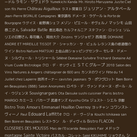
ラモン・サヴェドラ
ードル
Yumekichi Kanda
Mr. Hiroto Maruyama
Juste Ciel
Château Aiguilloux
ジュリアン・アルタベール
son fils Pierre
ラスト営業日
Jean-Pierre BISPALIE
Campagnes
東京調布
ドメーヌ・ラゲール
la Porte de
マッシモ
山田
Bourgogne
ウグイス・紺野真シェフ
メゾン・ピエール・オヴェルノ
Salvador Batlle
恭二さん
恵比寿店
カルフォルニア
ステファン・ロッシェ
ソム
西南部
リエの日野さん
寿司職人・岡田大介
Zinzins
サンジョゼフ
DOMAINE
ANDRE ET MIREILLE TISSOT
ア・シャッカン・サ・ビュル
レランス島の修道僧の
ワイン
Bistro Nature MATSUKI
土佐山田ショッピングセンター
セレネ・ドメー
Séléné Domaine Sylvère Trichard
ヌ・シルヴェール・トリシャール
Domaine Ad
ＳＴＣグループ
Vium
Cuvée Bistrologie
クロ・デ・オリヴィエ
2018 Salon des
Vins Natures à Angers
châtaignier de 600 ans
カンヌのワイン
Fête du 14
Bien Boire
Juillet chez Lapierre
田所オーナー
cavistes japonais
ラ・ポワヴロット
en Beaujolais (BBB)
Salon Anonymes
ロペラ・デ・ヴァン
ドメーヌ・ポール・ル
Souvignargues
Paris bistro
イ・ウジェンヌ
Ota Daisuke sushi cuisinier
MARGO
カミーユ・バカーブ
武道オンズ
Kyushu Oita
ジュスト・シエル
京都
Bistro Trois Amours
Emmanuel Houillon Overnoy
コワンスト・
ヨッチャン
Edouard Laffitte
ヴィーノ
Paul
クロ・ド・ヴージョ
Kouchi Ishikawa san
Bistro FLACON
Bien Boire en Beaujolais
レストラン ル・ディヴィル
CLOSERIES DES MOUSSIS
メドック
Mas de l'Escarida
Beaujolais Fair
montagne Sainte Victoire
シ
パスカル・コレット
Saké KIKUHIME
リョウさん