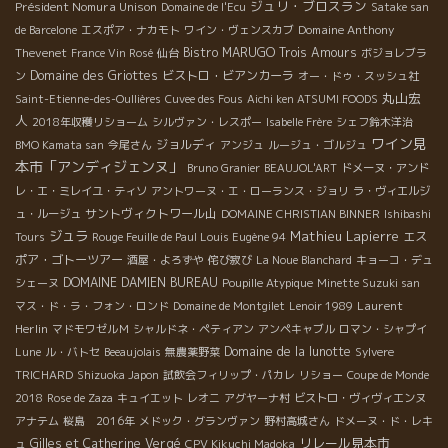
ジュリ・ブロスラン
Président Nomura Unison
Domaine de l'Ecu
Satake san
Domaine Anthony
de Barcelone
エスポア・ナカモト
ワイン・ヴェンスカブ
Thevenet
Bistro MARUGO
Trois Amours
France Vin Rosé
仙台
ボジョレブラ
Domaine des Griottes
ビストロ・ビアンカーラ
ン
オー・ドゥ・スッシュ社
丸山宏
Saint-Etienne-des-Oullières
Cuvee des Fous
Aichi ken ATSUMI FOODS
人
2018年収穫リショーム
シルヴァン・レスポー
Isabelle Frère
シェフ鈴木洋治
ワイン見
ジョルディ
BMO Kamata san
今尾さん
アンジュ
ルージュ・ゴルジュ
本市「アンディジェンヌ」
Bruno Granier
BEAUJOL'ART
ドメーヌ・アンド
レ・エ・ミレイユ・ティソ
アントワーヌ・エ・ローランス・ジョリ
ラ・ヴィエルジ
サントヴィクトワール山
ュ・ルージュ
DOMAINE CHRISTIAN BINNER
Ishibashi
ジュラ
Mathieu Lapierre
エス
Tours
Rouge Feuille de Paul Louis Eugène 94
ポア・ゴトーツアー
酒屋・よろずや
侘び寂び
La Noue Blanchard
キョーコ・デュ
DOMAINE DAMIEN BUREAU
シェーヌ
Poupille Atypique
Minette Suzuki san
Laurent
マス・ド・ラ・フォン・ロンド
Domaine de Montgilet
Lenoir 1989
Herlin
マドモワゼルＭ
シャルドネ・ペティアン
アンペキャブル
ロマン・シャプイ
Domaine de la lunotte
Lune
ル・バトセ
Beeaujolais
無農薬野菜
Sylvere
TRICHARD
Shizuoka Japon
試飲会フィリップ・パカレ
リショー
Coupe de Monde
2018
Rose de Zaza
キュイエット
レオニ
アグヤーナ村
ビストロ・ヴィヴィエンヌ
アナテム
桜島 2016年
メドック・グランヴァン
野村高城さん
ドメーヌ・ド・レキ
リレール見本市
Gilles et Catherine Vergé
ュ
CPV Kikuchi Madoka