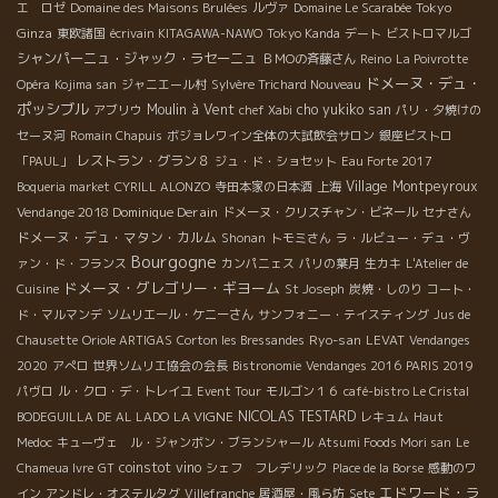
Tokyo
エ ロゼ
Domaine des Maisons Brulées
ルヴァ
Domaine Le Scarabée
Ginza
東欧諸国
écrivain KITAGAWA-NAWO
Tokyo Kanda
デート
ビストロマルゴ
シャンパーニュ・ジャック・ラセーニュ
ＢＭОの斉藤さん
Reino
La Poivrotte
ドメーヌ・デュ・
Opéra
Kojima san
ジャニエール村
Sylvère Trichard Nouveau
ポッシブル
Moulin à Vent
cho yukiko san
アブリウ
chef Xabi
パリ・夕焼けの
セーヌ河
Romain Chapuis
ボジョレワイン全体の大試飲会サロン
銀座ビストロ
レストラン・グラン８
「PAUL」
ジュ・ド・ショセット
Eau Forte 2017
Village Montpeyroux
Boqueria market
CYRILL ALONZO
寺田本家の日本酒
上海
Vendange 2018 Dominique Derain
ドメーヌ・クリスチャン・ビネール
セナさん
ドメーヌ・デュ・マタン・カルム
Shonan
トモミさん
ラ・ルビュー・デュ・ヴ
Bourgogne
ァン・ド・フランス
カンパニェス
パリの葉月
生カキ
L'Atelier de
ドメーヌ・グレゴリー・ギヨーム
Cuisine
St Joseph
炭焼・しのり
コート・
ド・マルマンデ
ソムリエール・ケニーさん
サンフォニー・テイスティング
Jus de
Ryo-san
Chausette
Oriole ARTIGAS
Corton les Bressandes
LEVAT
Vendanges
2020
アぺロ
世界ソムリエ協会の会長
Bistronomie
Vendanges 2016
PARIS 2019
パヴロ
ル・クロ・デ・トレイユ
Event Tour
モルゴン１６
café-bistro Le Cristal
LA VIGNE
NICOLAS TESTARD
BODEGUILLA DE AL LADO
レキュム
Haut
Medoc
キューヴェ ル・ジャンボン・ブランシャール
Atsumi Foods Mori san
Le
coinstot vino
Chameua Ivre
GT
シェフ フレデリック
Place de la Borse
感動のワ
エドワード・ラ
イン
アンドレ・オステルタグ
Villefranche
居酒屋・風ら坊
Sete