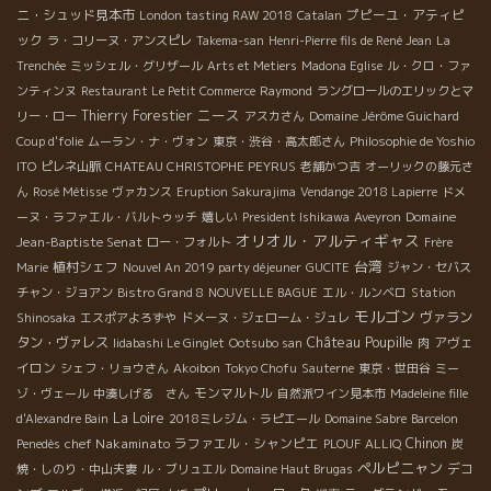
ニ・シュッド見本市
プピーユ・アティピ
London tasting RAW 2018
Catalan
ック
ラ・コリーヌ・アンスピレ
Takema-san
Henri-Pierre fils de René Jean
La
Trenchée
ミッシェル・グリザール
Arts et Metiers
Madona Eglise
ル・クロ・ファ
ンティンヌ
Restaurant Le Petit Commerce
Raymond
ラングロールのエリックとマ
ニース
Thierry Forestier
リー・ロー
アスカさん
Domaine Jérôme Guichard
Coup d'folie
ムーラン・ナ・ヴォン
東京・渋谷・高太郎さん
Philosophie de Yoshio
ITO
ピレネ山脈
CHATEAU CHRISTOPHE PEYRUS
老舗かつ吉
オーリックの藤元さ
ん
Rosé Métisse
ヴァカンス
Eruption Sakurajima
Vendange 2018 Lapierre
ドメ
Domaine
ーヌ・ラファエル・バルトゥッチ
嬉しい
President Ishikawa
Aveyron
オリオル・アルティギャス
Jean-Baptiste Senat
ロー・フォルト
Frère
台湾
植村シェフ
Marie
Nouvel An 2019 party déjeuner
GUCITE
ジャン・セバス
チャン・ジョアン
Bistro Grand 8
NOUVELLE BAGUE
エル・ルンベロ
Station
モルゴン
ヴァラン
Shinosaka
エスポアよろずや
ドメーヌ・ジェローム・ジュレ
Château Poupille
タン・ヴァレス
アヴェ
Iidabashi Le Ginglet
Ootsubo san
肉
イロン
シェフ・リョウさん
Akoibon
Tokyo Chofu
Sauterne
東京・世田谷
ミー
モンマルトル
ゾ・ヴェール
中湊しげる さん
自然派ワイン見本市
Madeleine fille
La Loire
d'Alexandre Bain
2018ミレジム・ラピエール
Domaine Sabre
Barcelon
chef Nakaminato
ラファエル・シャンピエ
Chinon
Penedès
PLOUF
ALLIQ
炭
ペルピニャン
デコ
焼・しのり・中山夫妻
ル・ブリュエル
Domaine Haut Brugas