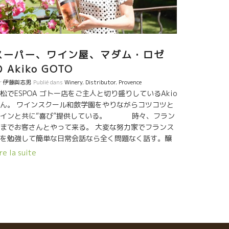
SPOA GOTO, Madame Rosé ! Elle s’appelle Madame
osé. C’est Madame AKIKO GOTO du magasin ESPOA
OTO. Personne ne peut vendre autant de rosés que
dame Akiko!! Il y a 20 ans, au Japon personne ne
’intéressait au rosé. Mais Madame Rosé coryait
スーパー、ワイン屋、マダム・ロゼ
ujours que c’était le rosé qui convenait le mieux
 Akiko GOTO
la cuisine japonaise ou familiale. Même en
r
伊藤與志男
Publié dans
Winery
,
Distributor
,
Provence
rovence, on a entendu parler son surnom « Madame
松でESPOA ゴトー店をご主人と切り盛りしているAkio
sé ». C’est Domaine Richaume. En janvier dernier,
ん。 ワインスクール和飲学園をやりながらコツコツと
ylvain a visité son magasin ESPOA GOTO à
ワインと共に“喜び”提供している。 時々、フラン
amamatsu au Japon. Et pour la dégustation du […]
までお客さんとやって来る。 大変な努力家でフランス
を勉強して簡単な日常会話なら全く問題なく話す。醸
造家との人間関係も大切にしている。 単なるモノ売
re la suite
商売では物足りない。自分の店を中心に、心から楽し
でもらえることをやりたかった。 自分自身を磨くため
も多くの人達と触れ合いながら、自分自身も心から楽
めることをやりたかった。 地球を汚さない健全な農業
やっている蔵元のワインは、 美味しいだけでなく、心
も豊かになる感じがした。 勿論、毎日がいいこ
ばかりではない。くじけそうなことも時々ある。でも