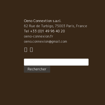
和の味覚を合わせる為にさまざま試行錯誤をして、 エ
と驚くようなスパスや組み合わせで、バッチリワイン
合う和洋の世界の味覚を楽しませてくれる。 正直、驚
ました。 和飲学園の皆さんも、料理とワイン
Oeno Connextion s.a.r.l.
絶妙なマリアージに感動！ 赤ワインに大根フォアグラ
62 Rue de Turbigo, 75003 Paris, France
豆、ご飯のコロッケにエスカルゴソース、食べ物を口
Tel +33 (0)1 49 96 40 20
入れて、ワインを飲んだ時のマリアージに一同、顔見
oeno-connexion.fr
わせ感動したほどでした。 シルヴァンも『やあーまい
oeno.connexion@gmail.com
ました。シャポー。』
Rechercher :