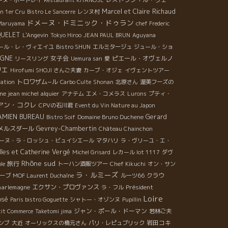
Marcel et Claire Richaud
n 1er Cru
Bistro Le Sancerre
レンヌ村
ドメーヌ・ドミニック・ドゥラン
 Maruyama
chef Frederic
QUELET
L'Angevin
Tokyo Hiroo
JEAN PAUL BRUN
Aguyana
ール・レ・ヴィエイユ
Bistro SHUN
エルミタージュ
ジュール・ショ
IGNE
女子会
ピエール・オヴェルノ
リースリング
Uemura san
愛
リエ
Hirofumi SHOJI さんご夫妻
カーブ・オジェ
イヴェントツアー
トロワザム−ル
ation
Carbo Culte
Shonan
北原さん
渥美フーズの
e jean michel alquier
アナテム
エメ・コメラス
Lurons
プティ・
アン・コクレ
CPVの石川君
Event du Vin Nature au Japon
AMIEN BUREAU
Gerard
Bistro Soif
Domaine Bruno Duchene
メルスダール
Gevrey-Chambertin
Château Chainchon
ーヌ・ラ・ロッシュ・ビュイシエール
マタハリ
ラ・ヴリーユ・エ・
lles et Catherine Vergé
Michel Grisard
レカール lot 1117
ダヴ
Rhône sud
旅行
le
トーハン酒販ツアー
Chef Kikuchi
オン・サン
ラ・ルミーズ
クラウ
ーブ
MOF Laurent Duchaîne
ルーツ66
harlemagne
エクサン・プロヴァンス
Président
ラ・フル
Loire
osé
Paris bistro Goguette
シャトー・オゾンヌ
Pupillin
ジャン・ポール・ドーマン
tit Commerce
Taketomi jima
若林ご夫
岩田コキ
ンブ
大近
オーリックスの橋元さん
パリ・レピュブリック