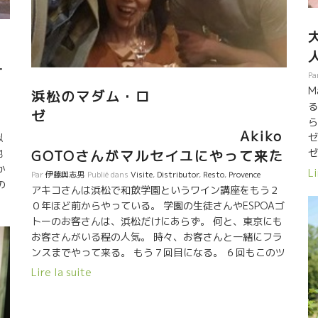
-
Pa
M
浜松のマダム・ロ
る
ゼ
、
ら
Akiko
似
ゼ
地
ゼ
GOTOさんがマルセイユにやって来た
か
た
Li
Par
伊藤與志男
Publié dans
Visite
,
Distributor
,
Resto
,
Provence
の
聞
アキコさんは浜松で和飲学園というワイン講座をもう２
過
０年ほど前からやっている。 学園の生徒さんやESPOAゴ
り
０
トーのお客さんは、浜松だけにあらず。 何と、東京にも
て
ま
お客さんがいる程の人気。 時々、お客さんと一緒にフラ
で
ンスまでやって来る。 もう７回目になる。 ６回もこのツ
。
ン
アーに参加しているお客さんもいる。 今回は１７名とい
Lire la suite
る
の
う大所帯。男性は２名のみ、後は女性ばかりという明る
そ
く楽しい人達がやって来た。 アキコさんのフランス語の
M
上達には驚き。 ワインに熱いパッションを持っているこ