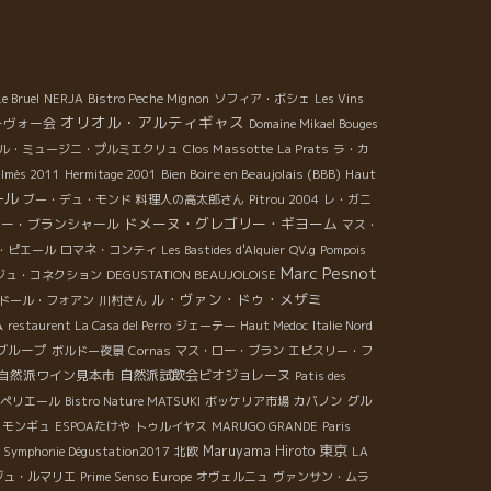
本全国に自分と同じ方向で頑張っているESPOAの仲間
がいる。それに、気候変化の中で厳しい農作業を頑張
ている造り手達のことを思うと元気が湧いて来る。 .
に、今夜は大切なお客さんと、大切な造り手が地元浜
Le Bruel
NERJA
Bistro Peche Mignon
ソフィア・ボシェ
Les Vins
で合流するという大切なイベント。 嬉しくもありプレ
オリオル・アルティギャス
ーヴォー会
Domaine Mikael Bouges
シャーもあった。事前の打ち合わせも出来ずにぶっつ
Clos Massotte
ル・ミュージニ・プルミエクリュ
La Prats
ラ・カ
本番だったからだ。 でも、いつものパワー全開姿勢の
Bien Boire en Beaujolais (BBB)
Haut
lmès 2011
Hermitage 2001
kikoさんに、参加者の皆さんもシルヴァンも笑顔、笑顔
ール
ブー・デュ・モンド
料理人の高太郎さん
Pitrou 2004
レ・ガニ
“喜び”に溢れていた。 皆の笑顔を見て、Akikoさんも
ドメーヌ・グレゴリー・ギヨーム
ギー・ブランシャール
マス・
から嬉しそうだった。いい仕事してますね！Akikoさ
・ピエール
ロマネ・コンティ
Les Bastides d'Alquier
QV.g
Pompois
！！ 本当にありがとうございました。心から応援して
Marc Pesnot
ジュ・コネクション
DEGUSTATION BEAUJOLOISE
います。 伊藤
ル・ヴァン・ドゥ・メザミ
ドール・フォアン
川村さん
ム
restaurent La Casa del Perro
ジェーテー
Haut Medoc
Italie Nord
グループ
ボルドー夜景
Cornas
マス・ロー・ブラン
エピスリー・フ
ェ自然派ワイン見本市
自然派試飲会ビオジョレーヌ
Patis des
グル
ペリエール
Bistro Nature MATSUKI
ボッケリア市場
カバノン
・モンギュ
ESPOAたけや
トゥルイヤス
MARUGO GRANDE
Paris
東京
Maruyama Hiroto
r Symphonie Dégustation2017
北欧
LA
ジュ・ルマリエ
Prime Senso
Europe
オヴェルニュ
ヴァンサン・ムラ