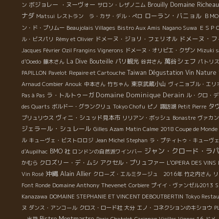
Domaine Richea
ボジョレー ・ヌーヴォー
Brouilly
ン
サロン・レザノニム
ナダ
ローラン・バニョル
Matsui
レストラン ラ・カサ・デル・ぺロ
ＢＭ
ン・ド・プリムー
Beaujolais Villages
Bistro Aux Amis
Nagano Suwa
ＥＳＰ
ドメーヌ・フ
ドメーヌ・ジョリ・フェリオル
ル・ビスパリ
Rémy et Olivier
Jacques Février
Ozil Frangins Vignerons
ドメーヌ・オリビエ・クザン
Mizuki 
萬谷シェフ
La Dive Bouteille
パリ観光
d'Ooedo
藤木さん
谷井さん
パトリ
Taiwan Dégustation Vin Nature
PAPILLON
Pavelot
Repaire et Cartouche
東京武蔵小山
Arnaud Combier
Anouk
中本さん
竹ちゃん
ヴィニョブル・エリ
Domaine Dominique Derain
ラ・トルトゥーガ
Pas à Pas
ル・クロ・デ
タ
des Quarts
ボルドー・グランクリュ
Tokyo Chofu
ピノ
諏訪湖
Petit Pierre
ヴィニ・シュッド見本市
ブリュリウス
リリアン・ボッシュ
Bonastre
ヴァカン
ジェラール・シュレール
Gilles Azam
Matin Calme
2018 Coupe de Monde
ル
キューヴェ・ビストロロジ
Jean Michel Stephan
ラ・プティトゥ・キューヴ
ジャン・クロード・ラ
BMO 社
d'Aupilhac
ロンドンの自然派ワインバー
クロズリー・デ・ムシ
アクセル・プリュファー
かむら
L'OPERA DES VINS
沖縄
Alain Allier
Vin Rosé
クローズ・エルミタージュ 2016年
竹之内さん
リ
Domaine Anthony Thevenet
Font Ronde
Corbiere
プイイ・ヴァンゼル2013
S
Kanazawa
DOMAINE STEPHANIE ET VINCENT DEBOUTBERTIN
Tokyo Resta
ヌ
ダンス・アンコール
クロス・ロード社
大分
エノ・コネクションのキショウ
P
Bistro Montmartre
ー出荷
Paris Chatelet
Carignan Vieilles Vignes 16
ドメ