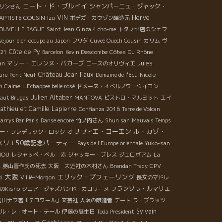
コート・ド・ブルイイ
シャンパ－ニュ・ジャック・
リンさん
VIN
APTISTE COUSIN
Herve
Izu
ボデガ・カウゾン醸造元
OUVELLE BAGUE
Saint Jean
Ginza 4 cho-me
キタノセ店のシェフ
sejour bien occupe au Japon
フリダ
Cuveé Ouech Cousin
カリム
ヴ
Côte de Py
Côtes Du Rhône
21
Barcelon
Kevin Descombe
an
マリー・エレンヌ・バカーブ
Jules
ニースのオリヴィエ
Château Jean Faux
ure
Pont Neuf
Domaine de l'Ecu
Nicole
n Calme
L'Echappee belle rosé
ドメーヌ・オベルノワ・ウイヨン
Julien Altaber
aut Brugas
MANTOVA
ビストロ・マルミット
エイ
athieu et Camille Lapierre
Confianza 2016
Terre de Volcan
arrys Bar Paris
Danse encore
竹ノ内さん
Shun san
Mauvais Temps
オリヴィエ・コーエン
ル・カゾ・
ー・フレデリック・ロック
スリエ50歳記念パーティー
Pays de l'Europe orientale
Yuko-san
HOU
レシャッペ・ベル 赤
ジャッキー・プレス
ジェロボアム
La
A
勝山晋作氏の死去
大阪 大近社の木村さん
Brendan Tracy
CPV
大阪
エリック・プフェーリング
i
Villié-Morgon
長女のマドレ
フランソワ・ルマリエ
のKisho
シニア・ジャズバンド・カロリーヌ
北川ナヲ著「テロワール」文芸社
大阪の醸造者
デート
ラ・プラッツ
Sylvain
ル・レ・オート・テール
伊藤の誕生日
Toda President