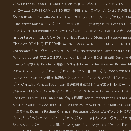
さん
Matthieu BOUCHET
Chef Kikuchi Yuji
ラ・ペリエール
ワインライター・
ラセ－ニュ
B
CUVEE CAMILLE 16
東京・神田
オビ・ワイン
ヴァンセンヌの森
Souhaut
エマニュエル・ウイヨン・オヴェルノワ
Alain Chapelle
Riesling
N
Go san
Lune
street Rambla
インポーター「サンフォニー」試飲会2017年
ITO 
ァンサン
Marugo Groupe
オ・プティ・ボンヌール
Tokyo Bunkyo ku
マチュ
20
Importateur REBECCA
Décès de Katsuyama s
Bernard Nady Foucault
Chauvet
DOMINIQUE DERAIN
Aurélie
BMO Kamata san
Le Monde de la Nat
Domaine du Mati
Carmarans
キューヴェ・ウッシュ・クーザン
Nakayama san
La Tour Eiffel
Paris restaurant
マニュエルさん
レイヨン川
銘酒祭
Domaine H
M
ロール
クマちゃん
Kirishima
南仏モンペイル
Domaine des Maisons Brulées
山田恭二さん
2014
アントニー・テヴェネ
アヴェク・ル・タン
Rosé Métisse
H
DOMAINE LEONINE
収穫20年記念・クリストフ・パカレ
サン・ジョゼフ
アンリ
デ・マイヨル
レミー・
Yamada Kyouji san
豊通食料株式会社
キュイエット
restaurant TAI
シャトー・ロック・フォール
マス・オ・ビュイ
Déplacements
Yoyo
Font de L'Olivier
LOU CARIGNAN
桜満開
Asami
restaurant CAN ROC
Kikuchi Madoka
マルク
1er Cru La Perrière
石川さん
Mariage de Nomura Takak
ーヌちゃん
Domaine Raphael Champier
Restaurant Soya
ビュイソナント
CPV
クラブ・パッション・デュ・ヴァン
ジル・キャトリンヌ・ヴェルジェ
シレックス
ラヴェニールの大園さん
Galéjade
ドウロ
Seiya
モンギュー村
ドメー