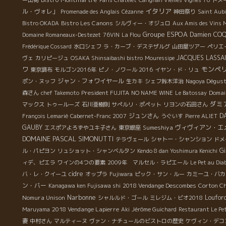
イタリア
ル・ヴォレ」
Promenade des Anglais
Cézanne
神田祭り
Saint Aubi
Bistro Les Canons
Bistro OKADA
シルヴィー・オジュロ
Aux Amis des Vins
Groupe ESPOA
Damien CO
Domaine Romaneaux-Destezet
76VIN
La Flou
Frédérique Cossard
水口シェフ
ラ・カーブ・デステザルグ
山田屋ツアー
ペリエ
JACQUES LASSA
ヴェ
カリピージュ
OSAKA Shinsaibashi bistro
Mouressipe
モンペ
ワ
東京調布
モルゴン2016年
ピノ・ノワール 2016
イヤン・ド・リュ
ジャン・フォワイヤール
ポン・ヌッフ
生カキ
シェフ鈴木洋治
Nagoya Dégust
President FUJITA
Domain
森さん
chef Takemoto
NO NAME WINE
Le Batossay
ダミ
マックス
トゥールーズ
石川亜樹則
サぺルリ・ポペット
リヨンの石田さん
ジュンさん
D
François Lemarié
Cabernet-Franc 2007
うぐいす
Pierre ALIET
GAUBY
Sumeshiya
ヴィヴィアン・エ
エスポアよろずやユキ子さん
東京銀座
DOMAINE PASCAL SIMONUTTI
テラヴェール
シャトー・シャンション
ドメ
Gi
ル・パピヨン
リュショット・シャンベルタン
Kendo 8 dan Yoshimura Kenichi
ィデ、ピエラ
ワインの4つの要素
2009年 マルセル・ラピエール
Le Pet au Diab
cidre
バ・レ・クイーユ
オップラ
Fujiwara
ピック・サン・ルー
カミーユ・バカ
ン・バー
Corton C
Kanagawa ken Fujisawa shi
2018 Vendange Descombes
Narbonne
Nomura Unison
Loufor
シャルルド・ゴール
ミレジム・ビオ2018
2018 Vendange Lapierre
Maruyama
Aki
Jérôme Guichard
Restaurant Le Pe
妻
中村さん
マルティーヌ
ヴァン・ナチュールのビストロの歴史
ケヴィン・デコ