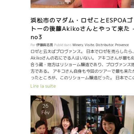
浜松市のマダム・ロゼことESPOAゴ
トーの後藤Akikoさんとやって来た 
no3
Par
伊藤與志男
Publié dans
Winery
,
Visite
,
Distributor
,
Provence
ロゼと云えばプロヴァンス。 日本でロゼを売らしたら
Akikoさんの右にでる人はいない。 アキコさんが最も
合う蔵・地方はリショーム醸造であり、プロヴァンス
方である。 アキコさん自身も今回のツアーで最も来た
ったところが、このリショーム醸造だった。 日本でこ
リショーム醸造のロゼを一番売っている人でもある。 
Lire la suite
去３年間、天候不良で生産量が低く、このロゼをあま
生産できてなかったので、十分な量を日本に輸入され
いなかった。 すべて予約だけで売れきれていたワイン
26
ある。 今年２０１８年は久々に十分な量が収穫できた
Fév
十分な量のロゼが日本に輸入されるだろう。 喜んでい
アキコさんとお客さん達！！