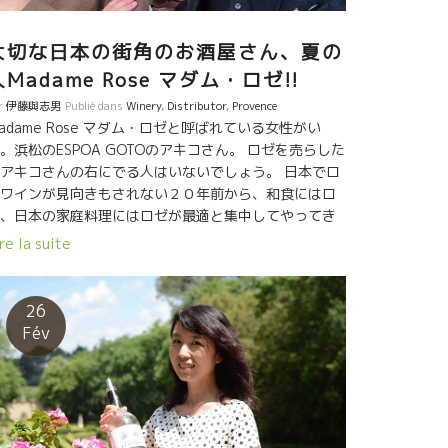
大切な日本の街角のお酒屋さん、夏の
人Madame Rose マダム・ロゼ!!
r
伊藤與志男
Publié dans
Winery
,
Distributor
,
Provence
adame Rose マダム・ロゼと呼ばれている女性がい
。浜松のESPOA GOTOのアキコさん。 ロゼを売らした
アキコさんの右にでる人はいないでしょう。 日本でロ
ワインが見向きもされない２０年前から、和食にはロ
、日本の家庭料理にはロゼが最適と集中してやってき
人。 流石のマダム・ロゼ。 プロヴァンスにも名前が
re la suite
こえてきた。Richaumeリショームのシルヴァンが今年
の１月に浜松を訪問。 マダム・ロゼ、アキコさんは３
人ほどのお客さんと和食屋さんでソワレを開いてくれ
26
した。 リショームのロゼと和食に合わせて頂きまし
Fév
た。皆さん大喜びやら、大発見で大好評だった。 ホ
トに素晴らしいマリアージでした。和食とあまりにも
合性にシルヴァンも驚いていました。 マダム・ロゼ、
の節はお世話になりました。最高のソワレでした。
erci beaucoup! Un très important client