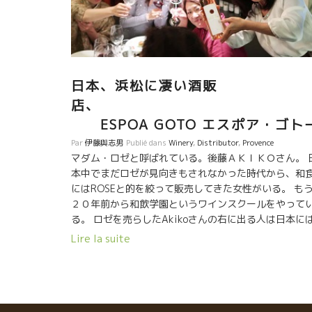
日本、浜松に凄い酒販
店
ESPOA GOTO エスポア・ゴト
Par
伊藤與志男
Publié dans
Winery
,
Distributor
,
Provence
マダム・ロゼと呼ばれている。後藤ＡＫＩＫＯさん。 
本中でまだロゼが見向きもされなかった時代から、和
にはROSEと的を絞って販売してきた女性がいる。 も
２０年前から和飲学園というワインスクールをやって
る。 ロゼを売らしたAkikoさんの右に出る人は日本に
いないでしょう。 ロゼといえばプロヴァンス！ 
Lire la suite
ロヴァンスで美味しいロゼといえば、 ドメーヌ・リシ
ームRicheaumeでしょう。 今夜は、リショーム醸造の
Sylvainシルヴァンを浜松まで連れて来た。 流石の
ダム・ロゼがソワレ会場に選んだお店が、これまた凄
店だった。 KITANOSE店のシェフは恐るべし！ワイン