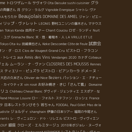
ume
グラ
トロワザムール
サヴォワ
Ota Daisuke sushi cuisinier
Оの斉藤さん
月
グラン・ラルグ
Vignoble Energique
シャトレ
ヴァ
Beaujolais
DOMAINE DES AMIEL
ＯＡもりたか
ジャン・ピエー
ィリップ・ヴァレット
LEONIS
野村ユニソンの藤木さん
マテウス
san
Tokyo Kanda
田所オーナー
Chant Coucou
ロゼ・ランディ
Nuit
ス・ユグ
Grenache Blanc
天・地・葡萄木・人
LA VRILLE ET LE
試飲会
Keke Descombe
Tokyo Ota-ku
田崎真也さん
Côte de Feule
ビストロ・フラコン
オン・ダ・ロス
Clos de Vougeot Grand Cru
aux Amis des Vins
・トレイユ
Vendanges 2020
カナダ
Coteaux
ヴェル
ムーラン・ナ・ヴァン
CLOSERIES DES MOUSSIS
Rennes
ドメーヌ・
ティエリー・ピュズラ
ビストロ・ビアンカーラ
ス
Olivier de Nice
Beziers
大近の久米さん
パッション・エ・ナチュー
お好み焼き・きじ「さんて寛」
ェ・カイウティヌ
vin rosé
Domaine
パリュ
Château Cheval Blanc
ダヴィデ・ジェンティエ
エスポア・な
René Mosse
Louvre
ロー・フォルト
ステファン・ロッシェ
France
日本レストランびそう
岩ちゃん
タ
FOODAL
Paul Gillet
Mas de la
ジョルディ
udiste
shanghain
伊藤の日本ツアー
福岡の今尾さん
urants
レ・ヴィニュロン・ドゥ・リレエル
ビストロ・ヴィヴィエン
銀座
クローズ・エルミタージュ
LOUF
2018年ボジョレ・ヌーヴォ
レストラン「ル・ヴェー
ーヌ・ボートレイ
Restaurant KITANOSE