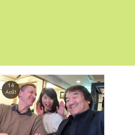
14
Août