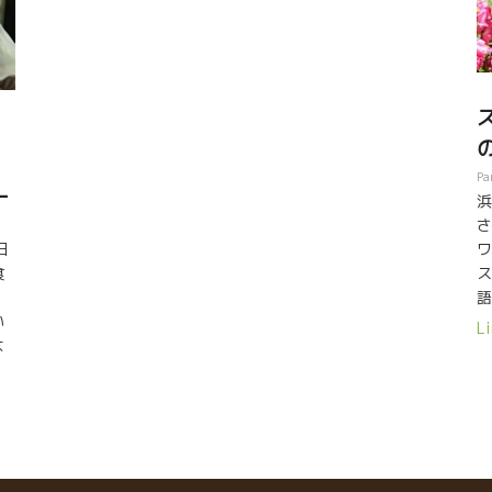
E
の二人、フレッドとアキコさんが一緒にいる空間は特別
R
だった。
G
Ma
s
to
の
à 
、
Pa
P
ー
浜
Ro
さ
S
日
H
ス
食
語
う
い
Li
り
は
ん
プ
に
ョ
し
を
マ
い
と
に