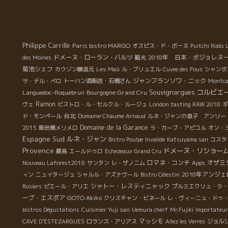
日
ッ
達
に
っ
き
特
の
Philippe Carrille
Paris bistro MARGO
オスピス・ド・ボーヌ
Puitchi Rodo
松
小
ドメーヌ・ローラン・バルツ
2018年 日本・ボジョレヌ
des Moines
観光
ッ
に
菊池シェフ
カウゾン醸造元
Les Maù
ル・ブリュエル
Cuvee des Fous
シャンボ
け
合
ジャンフランソワ・ニック
サ・デル・ぺロ
トーハン酒販店・石橋さん
Montca
A
り
Souvignargues
コルビエ
Languedoc-Roquebrun
Bourgogne Grand Cru
の
Ramon
ヴェ
ビストロ・ル・セルクル・ルージュ
London tasting RAW 2018
心
台北
ド・モンペール
Domaine Chaume Arnaud
ルネ・ジャンの息子 アンリー
ん
Domaine de la Garance
2015
飯田橋メリメロ
ラ・カーブ・アピコル
オン・
Espagne Sud
ルネ・ジャン
Bistro Poulpe
Invalide
Katsuyama san
コスタ
Provence
ドメーヌ・リショー
霧島
エールドゥロ
Echezeaux Grand Cru
ロマネ・コンチ
オザミ
Nouveau Laforest2018
サンタン
レ・ザノ二ム
Apps
2018年アンジ
ィン
ニュイタージュ
シャルル・アズナヴール
Bistro Célestin
シャトー・レスティニャック
Rosiers
ピエール・アリエ
プルミエクリュ・ラ・
ープ・エスポア
GOTO Akiko
クリスチャン・ビネール
レ・ヴィーニュ・ドゥ
bistros Dégustations
Cuisinier Yuji san
Uemura cherf
Mr.Fujiki
Importateu
マッシモ
CAVE D’ESTEZARGUES
ロランス・アリアス
Allez les Verres
ジョル