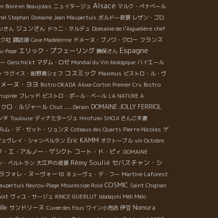
Alsace
en Boire en Beaujolais
ニュイタージュ
マルク・ぺナベール
hel Stephan
Domaine Jean Maupertuis
ボルドー夜景
レザン・ゴロ
ジュンさん
Domaine de l’Aiguelière
ンさん
ドゥニ・タルデュ
chef
フランス
ク社
諏訪湖
Cave Madeleinne
ドメーヌ・ブノワ・クロー
Espagne
エリック・プフェーリング
u-Pape
勝俣さん
Geschickt
ー
マダム・ロゼ
Mondial du Vin biologique
バイエール
コスミック
レ
ウグイス・紺野真シェフ
Maximus
ビストロ・ル・ヴ
ドメーヌ・ヨヨ
Bistro
Bistro OKADA
Aloxe Corton Premier Cru
Inspirée
フレッド
ビストロ・ポール・ベール
LA NATURE A
クロ・ルジャール
DOMAINE JOLLY FERRIOL
Chut ......Derain
ンチ
Toulouse
ディナミタージュ
Hirofumi SHOJI さんご夫妻
Pierre Nicolas
ルム・デ・セット・リュンヌ
Coteaux des Quarts
ゲ
Eric KAMM
ジュヴレイ・シャンベルタン
オクトーブル
vin Octobre
ク・エ・アルノー・ゲシクト
コート・ド・ピィ
DOMAINE
Rémy Soulié
セバスチャン・シ
ン・ベルトラン
大江戸の夜景
ラフォレ・ヌーヴォー18
キューヴェ・デ・フー
Martine Laforest
COSMIC
aupertuis Neyrou-Plage
Mouressipe Rosé
Saint Chignan
oit
ヴィユ・サージュ
RINCE GUERLUT
Iidabqshi Méli Mélo
lle
サンドリーヌ
Nomura
Cuvee des Fous
ワイン小売店
伊豆