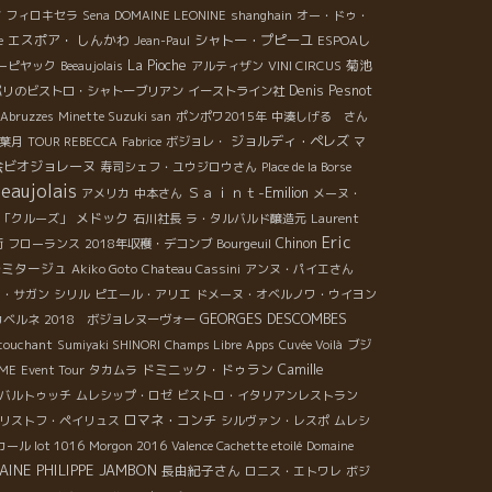
訪
フィロキセラ
Sena
DOMAINE LEONINE
shanghain
オー・ドゥ・
エスポア・ しんかわ
シャトー・プピーユ
e
Jean-Paul
ESPOAし
La Pioche
菊池
ーピヤック
Beeaujolais
アルティザン
VINI CIRCUS
Denis Pesnot
パリのビストロ・シャトーブリアン
イーストライン社
Abruzzes
Minette Suzuki san
ポンポワ2015年
中湊しげる さん
ジョルディ・ペレズ
葉月
TOUR REBECCA
Fabrice
ボジョレ・
マ
会ビオジョレーヌ
寿司シェフ・ユウジロウさん
Place de la Borse
eaujolais
Ｓａｉｎｔ-Emilion
アメリカ
中本さん
メーヌ・
メドック
「クルーズ」
石川社長
ラ・タルバルド醸造元
Laurent
Eric
Chinon
街
フローランス
2018年収穫・デコンブ
Bourgeuil
ルミタージュ
Akiko Goto
Chateau Cassini
アンヌ・パイエさん
ロ・サガン
シリル
ピエール・アリエ
ドメーヌ・オベルノワ・ウイヨン
GEORGES DESCOMBES
カベルネ
2018 ボジョレヌーヴォー
couchant
Sumiyaki SHINORI
Champs Libre
Apps
Cuvée Voilà
ブジ
ドミニック・ドゥラン
Camille
UME
Event Tour
タカムラ
バルトゥッチ
ムレシップ・ロゼ
ビストロ・イタリアンレストラン
ロマネ・コンチ
リストフ・ペイリュス
シルヴァン・レスポ
ムレシ
ール lot 1016
Morgon 2016
Valence Cachette etoilé
Domaine
INE PHILIPPE JAMBON
長由紀子さん
ロニス・エトワレ
ボジ