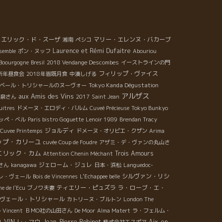
エリック・ド・スーザ
マリー・エレンヌ・バカーブ
湘南
ペシコ
Laurence et Rémi Dufaitre
semble
ポン・ヌッフ
Abouriou
Boourgogne
Bresil
2018 Vendange Descombes
イーストラインの門
フィリップ・ヴァイス
年新年昼食会
2018年皆既月食
中湊しげる
Tokyo Kanda Dégustation
ベール・トリシャールのヌーヴォー
アルザス
aux Amis des Vins
泉さん
2017
Saint Jean
uitres
ドメーヌ・エロディ・バルム
Cuveé Précieuse
Tokyo Bunkyo
ッペ・ベル
Paris bistro Goguette
Lenoir 1989
Brendan Tracy
ジョルディ
Cuvee Printemps
ドメーヌ・オリビエ・クザン
Arima
ップ・カリーユ
cuvée Coup de Foudre
アザミ・デ・ヴァンの丸山さ
エリック・カム
Trois Amours
Attention Chenin Méchant
ジェローム・ジュレ
さん
kanagawa
日本・浜松
Languedoc-
シルヴァン・リシ
レ・ヴェール
Bois de Vincennes
L'Echappee belle
ティエリー・ピュズラ
ラ・ローブ・エ・
e de l'Ecu
ブノワ夫妻
ヴェール・トリシャール
カトリーヌ・ブルトン
London The
ル
Vincent
ＢＭО社の山田さん
De Moor
Alma Matert
ラ・フェルム・
VIN
レ・マウ
Jean-Pierre Robinot
Aix-en-