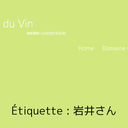
Home
Domaine
Étiquette :
岩井さん