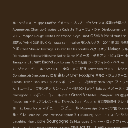
トロマイヤー Strohmeier のワインを置いてあるこ
と。 もう一本は、スペインのパルティーダ・クレウス醸
造 Partida Creus のワインを置いてあること。。
この二本は私が大好きなワインの中でも、かなり異
Philippe Maffre
ル・タジンヌ
ドメーヌ・ブルノ・デュシェンヌ
福岡の今尾さん
質な魅力を備えたワインだからです。 いつも私の心の中
Avenue des Champs-Elysées
La Cadette
キューヴェ・シャ
Développement en
で、深いところで驚かされている醸造家の二人だからで
OSAKA
Montmartre
Pompon Rouge
2002
Ooita
Christophe Pueyo
Pinot
す。 この二つの蔵のワインをここで見た時から、岩井さ
脇さん
YANN DURIEUX
Kajikawa san
Invalide
モンカルメス 2011年
2019
んってどんな人なんだろう？ いつも思っている。
Malaga
PUR
Chef Shu-zo
Portugal
On s'en bat les couilles
ペグ
イオデ
シル
日本滞在中は，超過密スケジュールなのでゆっ
Richeaume
ドメーヌ・ダミアン・ビュロー
Selosse Millesime
Notre-Dame
小
くり話すこともできないので、まだよく岩井さんの事は
Laurent Bagnol
Taragona
yukiko san
ＡＯＣ組織
ラ・プティトゥ・ペペ
les h
良く知らないのですが、一度ゆっくり一緒に飲みたい人
和食
ku
ジャン・ピエール・クワントロ
東京・文京
Tentation
サンソー
レシャ
です。 東京にお住まいの皆さん、銀座からも近いし、週
楽しい
Domaine Jérôme Jouret
Chef Rodolphe
ロゼ
マルコ・ジュリアーニ
末に銀ブラしてチョット足を伸ばして、築地場外まで行
フィリ
Okada Hiroshi san
Brouilly 2013
ボージョロワーズ試飲会
Nara Seiya
ってみる価値大ですよ。 私の大好きな日本酒、寺田本家
ドメーヌ・
ん
キューヴェ・プランタン
サントル
AMMERSCHEWIHR
Babass
も揃ってますよ。
エスポア・ゴトー
Grand 8
mamagoto
ルイック
Château Margaux
BMO聖子
Poupille
Roussillon
イタリアンレストラン「サッカパウ」
東京築地場外
アレ・
マチュー・ラピエール
ョーム
L'eau forte
Mouressipe
ジョージア国
Domain
ル・パレ
Strasbourg
シル
Domaine Richaume 1998 Syrah
ツアー・エスポア
Bourgogne
cidre
Laughing Heart
Estézargues
シャトー・ロックフォー
DIVE BOUTELLE