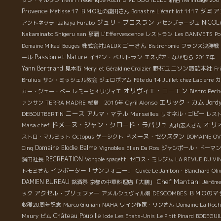
サン・マルタン
Henri Frédérique Roch
新宿
Hermitage 200
ダミア
Provence
Metisse 17
ＢＭＯ社の鎌田さん
Bonastre
L'écart lot 1117
ジュリ・ブロスラン
NICOL
アントネッラ
Izakaya Furabo
アセンブラージュ
Nakaminato Shigeru san
那覇
L'Effervescence
レストラン
Les GANIVETS
Po
ゴーさん
Domaine Mikael Bouges
株式会社JALUX
Bistronomie
フランス決勝戦
Passion et Nature
イヤン・ベルトラン
ール
エスポア・なかむら
2017年
Yann Bertrand
野村ユニソン諏訪本社
見本市
Meryl et Géraldine Croizier
Fr
Brulius
サン・ミッシェル教会
ジェロボアム
Fête du 14 Juillet chez Lapierre
カ
オリヴィエ・コーエン
カー・ジェー・ベー
レミーとオリヴィエ
Bistro Pec
エリック・カム
Jord
ァンサン
TERRA MADRE
桜島 2016年
Cyril Alonso
ニース
アルマ・マテル
Marseilles
DEBOUTBERTIN
リオネル・ゴビー
レス
オリ
ドメーヌ・ジャン・クロード・ラパリュ
Masa chef
丸山宏人さん
ドメーヌ・セクスタン
ストロ・マルミット
Octopus
ゲーシクト
DOMAINE OV
Domaine Elodie Balme
Cinq
Vignobles Elian Da Ros
ジャンポール・ドーマン
RECREATION
濱田社長
Vongole spagetti
セロス・ミレジム
LA REVUE DU VI
インポーター「サンフォニー」
トモミさん
Cuvée Le Jambon・Blanchard
Oli
Chef Mantani
DAMIEN BUREAU
Jérôme
銘酒祭
京都の中華料理店「大鵬」
アクセル・プリュファー
DESCOMBES
ＢＭＯのマ
ック
アメルシュヴィル畑
収穫20周年記念
Marco Giuliani
NAHA
ワイン作家・リンさん
Domaine La Roch
Château Poupille
Maury
ビム
Iode
Les Etats-Unis
Le P'tit Pinard
BODEGUI