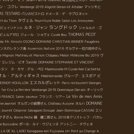
1
株式会社エスポア
ン・コクレ
Vendange 2018 Aligoté Derain et Altaber
マッシモと
AS TESTARD
パリのビストロ
ドメーヌ・デ・サブロネット
タヴェル
rt du Thon
Pourriture Noble
Salon Les Anonymes
ラングドック
ルネ・ジャン
ビュイソナント
シャルルド・ゴ
THOMAS PICOT
 ビュルアゼロ
ジュール・ショヴェ
Cuvée Bou
ida
Mr. Hiroshi OSONO
DOMAINE CHRISTIAN BINNER
Faugères
ンヌのレランス島
Auxerrois Nature 2016
オルヴォー社の田中さん
he Mignon
Mathieu et Marion
Châpeau Melon
Millésime Bio 2019
ヴ
y
Savoie
ミレジム・ビオ
DOMAINE STEPHANIE ET VINCENT
トラン ラ・カサ・デル・ぺロ
Madmoiselle M
Cuvée Red
Cachette
オル・アルティギャス
グループ・エスポア
Méditerranée
ビ
エスカルポレット
ERNOY HOUILLON
Paris restaurent Georges
Vendange 2018 Dominique Derain
1er Cru La Perrière
オーリック
Le Vin de mes Amis
N FRANCE
Salon
saumur
フランス・ツアー
DOMAINE
vierJeantet
オルガンの紺野さん
Château Ausone
ネルハ
 Jouret
Cézanne
Sakagami Groupe
Jean-Dominique CASSINI
エリ
サ子さん
Bonne Peche
鏡 健二郎さん
2018年クリストッフ・パカレ
e Buissière
ポール・ルイ・ウジェンヌ
アントニー・テヴェネ
LLA DE AL LADO
Kanagawa ken Fujisawa shi
Pont au Change
A