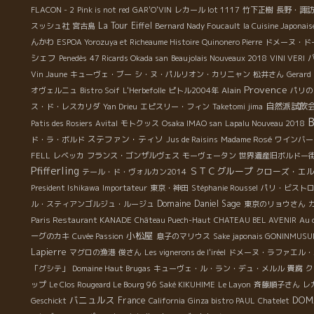
FLACON - 2
Pink is not red
GAR'O'VIN
レカール lot 1117
竹下正樹
長野・諏
La Tour Eiffel
スッシュ社
宮古島
Bernard Nady Foucault
la Cuisine Japonais
んかわ
ESPOA Yorozuya et Richeaume Histoire
Quinonero Pierre
ドメーヌ・ド
シェフ
Penedès
47 Ricards Okada san
Beaujolais Nouveaux 2018
VINI VERI
Vin Jaune
キューヴェ・ブー
シ・ヌ・パルリオン・カリニャン
松井さん
Gerard
Provence
Alain
オヴェルニュ
Bistro Soif
L'Herbefolle
ピトル2004年
パリの
自然派試飲
ス・ド・レスカリダ
Yan Drieu
エピスリー・フィン
Taketomi jima
B
Patis des Rosiers
Avital
モトクッス
Osaka IMAO san
Lapalu Nouveau 2018
ステファン・ティソ
ド・ラ・ボルド
Jus de Raisins
Madame Rosé
ワインバー
FELL
レベッカ
フランス・ゴンザルヴェス
モーヴェータン
世界遺産旧ボルドー
Pfifferling
ＳＴＣグループ
クローズ・エ
テール・ド・ヴォルカン2014
President Ishikawa
Importateur
東京・神田
Stéphanie Roussel
パリ・ビスト
Domaine Daniel Sage
ル・スティアンゴルジュ・ルージュ
東京のリョウさん
Paris Restaurant KANADE
Château Puech-Haut
CHATEAU BEL AVENIR
Au 
小松屋
ーグのカキ
Cuvée Passion
息子のマリウス
Sake japonais GONINMUS
Lapierre
マグロの漁港
俊さん
Les vignerons de l'iréel
ドメーヌ・ラファエル・
「グシテ」
Domaine Haut Brugas
キューヴェ・ル・ラン・デュ・メルル
貴腐
ク
ップ
Le Clos Rougeard Le Bourg 96
Saké KIKUHIME
Le Layon
斉藤順子さん
レカ
バニュルス
DOMA
France
Geschickt
California
Ginza bistro PAUL
Chatelet