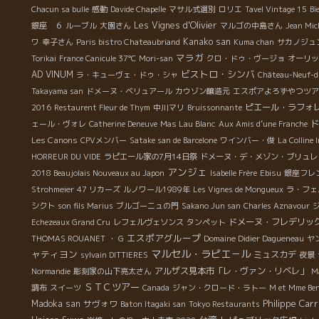
Chacun sa bulle
感動
Davide Chapelle
マサル式選別
ロリエ
Tavel Vintage 15
Bi
Les Vignes d'Olivier
銀座 ６
ルーブル
大園さん
マルゴの中島さん
Jean Mic
Kanako san
ワ
幸子さん
Paris bistro Chateaubriand
Kuma chan
サカノジュ
マラガ
Torikai
France Canicule 37℃
Mori-san
クロ・ドゥ・ヴージョ
オーリッ
ビストロ・シンバ
AD VINUM
ラ・キューヴェ・ドゥ・シャ
Château-Neuf-d
Takayama san
ドメーヌ・ベリュアール
カウゾン醸造元
エスポアよろずやつツア
ピエール・ラフォ
2016
Restaurent Fleur de Thym
中川マリ
Bruissonnante
ェール・ヴォレ
Catherine Deneuve
Mas Lau Blanc
Aux Amis d’une Franche
Les Canons
CPVメンバー
Satake san de Barcelone
ワインバー・俊
La Colline 
HORREUR DU VIDE
ラピエール家の7月14日祭
ドメーヌ・デ・メゾン・ブリュレ
アンジェ
2018 Beaujolais Nouveaux au Japon
Isabelle Frère
Ebisu
銀座フレ
Strohmeier
47 リカーズ
ルノワール1989年
Les Vignes de Mongueux
ラ・フェ
シクト
son fils Marius
ブルゴーニュの門
Sakano Jun san
Charles Aznavour
ドメーヌ・フレデリッ
Echezeaux Grand Cru
レフェルヴェソンス
タンペット
エスポアグループ
THOMAS ROUANET
・ G
Domaine Didier Dagueneau
ヤ
マルセル・ラピエ－ル
ャティヨン
ミュスカデ
sylvain DITTIERES
夜景
アルザス見本市「レ・ヴァン・リベレ」
Normandie
彫刻家の山下亮太さん
M
ＳＴＣツアー
調布
スイーツ
Canada
ジャン・クロード・ラトー
M et Mme Ben
Philippe Carri
Madoka san
サヴォワ
Baton Itagaki san
Tokyo Restaurants