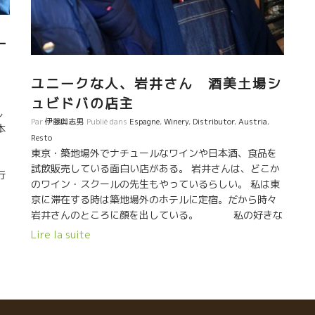
ー
ユニークな人、岩井さん 酒美土場シ
ュビドバの店主
し
Par
伊藤與志男
Publié dans
Espagne
,
Winery
,
Distributor
,
Austria
,
本
Resto
東京・築地場外でナチュールなワインや日本酒、食品を
試飲販売している面白い店がある。 岩井さんは、どこか
行
のワイン・スクールの先生もやっているらしい。 私は東
る
京に滞在する時は築地場外のホテルに定宿。だから時々
岩井さんのところに顔を出している。 私の好きな
ワインや日本酒があるからです。 岩井さんの商品選択の
Lire la suite
基準はナチュールというのは分かりますが、普通とはチ
ョット違う感性を持った人だなと思う。 店も小さいので
何でもかんでも置けないのが理由かもしれませんが、本
当に本人が好きなものしか置いてないな、ということが
理解できる。 私が驚いているのは、オーストリアのシュ