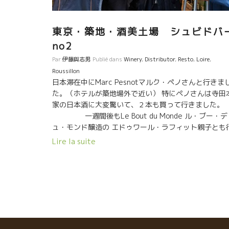
東京・築地・酒美土場 シュビドバ
no2
Par
伊藤與志男
Publié dans
Winery
,
Distributor
,
Resto
,
Loire
,
Roussillon
日本滞在中にMarc Pesnotマルク・ペノさんと行きま
た。（ホテルが築地場外で近い） 特にペノさんは寺田
家の日本酒に大変驚いて、２本も買って行きました。
一週間後もLe Bout du Monde ル・ブー・デ
ュ・モンド醸造の エドゥワール・ラフィット親子とも
きました。 フランスの醸造家に日本のワインを飲ませ
Lire la suite
ことができるので助かる。 ありがとう、岩井さん。