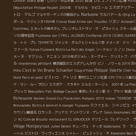
台湾
Unison Suwa
レピュブリック広場
炭焼・しのり・中山夫妻
2020
histo
エスポアツアー
Dégustation Philippe Pacalet
2009年 マルセル・ラピエール
Narbonne
トロ・マルゴ
サルバドール
マルヤガーデンズの柳田さん
QV.g
La
リヨン
ポール・ウジェンヌ1994年
Crosse Road Arima san
Trouillas
Arnaud C
Cointreau
ミネットの鈴木さん
フレンチレストラン・ラ・ピヨッシュ
スモール
ン20周年記念
Fujimama san
CYRILL ALONZO
Confianza 2016
CEDRIC GARR
ル・トゥ・プレ
TEMPETE
ジャンヌ・ダルクとシャルル７世
ドメーヌ・ドゥ・ラ
ファール
シノン
Yukiya Fujiwara
Bistro La Part des Anges
ソーテルン
Diony
メーヌ・マクシム・マニョン
2018年ボジョレ・ヌーヴォー・クリストフ・パ
ル
Bi
chardonnay pétillant
横浜緑区のエスポアしんかわ
ピノ・ノワール 2016
Bruno Schueller
C'est le Vin
Philippe Valette
Miho
Coup d'folie
Chef Yu
ビストロ・アトリエ
野村ユニソン社長
Nord
Paris en août
CPVフランス蔵
ク・サン・ルー
サロン
エスポア・ ナカモト
エルミｒタージュ 2001年
La Pio
ブリック
Beaujolais Fair
Bodega Cauzon
東京レストラン業
ラ・プラツ
剣道八
Richeaume
Rennes
Grand Cru Frankstein
Pompois 2015
roman 'TERROIR'
ラファエル・シャンピエ
Bressandes
Bistro A boire et A manger
Fujiwara
イ
カウゾン醸造元
ロランス・アリアス
アントワンヌ・アレナ
Salon Anonymes
DO
ン
AC Cote de Brouilly
restaurant EL GINJOLER
マジエール
フレデリック・プ
Village Montpeyroux
ラ・ラ
Julien Derain
キューヴェ・ティボ
biodynamic
ートル
ビストロ・ヴィヴィエンヌ
シャトー・ピュエッシュ・オ
Alexendre Bain