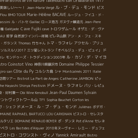
Takenouchi san
ire de Bistros de Vin Nature
Le Balaise lot 1417
ル・ブ・デュ・モンド
美味しい～～！
ビス
Jean-Marie Vergé
Marie-Hélène BACAVE
 Flou
BMO TOUR
ルージュ・フイユ・ド・
assini
ル・バトセ
Gaillac
ローヌ地方
ガヌヴァ醸造元
Jean-Piere
Ｃave Fujiki
トロワザムール
品種
Galéjade
cave
オザミ・デ・ヴァ
EAU
哲学
自然派ワインバー祥瑞
ピレネ山脈
アン・メ・フェ・スキ
トマ・ラフォレ
アクセル・プリュ
・ガランス
Thomas
竹ちゃん
ド
ソルスルリ2017
三ツ星レストラン「オベルジュ・デュ・ピュイ」
ル・カゾ・デ・マイヨ
カレ
モンドゥーズ・トラディション2003年
stro Coinstot Vino
Domaine Philippe Tessier
神奈川県藤沢市
Côte du Py
コルシカ島
jiro san
シャ
Montcalmès 2011
Italie
Catherine JAMBON
元訪問ツアー
Bistrot La Part de Anges
ピッ
ドメーヌ・ラフォレ
Festivin
che Hayashi Shinya
パリ・レピュ
Jean-Paul Daumen
Sylvain
段・好村兼一
Obi Wine Kenobull
サントヴィクトワール山
TF1
Sophia Bauchet
Corton les
ドメーヌ・ル・ブ・デュ・モンド
ヴ・シェフ
Juliénas
ボデガ・
MAINE RAPHAEL BARTUCCI
LOU CARIGNAN
ビストロ・セレスタ
ルタリエ
DOMAINE RENAUD BOYER
ポ・ダンヌ
Pot d'Anne
セレネ
ンベラ
Les Bastides d'Alquier
2018年ヌーヴォー・レミー・デュフェ
ビストロ・コワンスト・ヴィノ
Yannick Amirault
Bistro