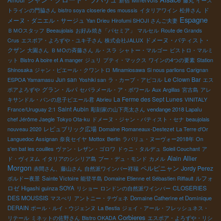
新宿
藤丸
イース
ド
トラインの門脇さん
bistro soya
closerie des moussis
イタリアワイン
松井さん
Espagne
メーヌ・ダニエル・サージュ
Yan Drieu
Hirofumi SHOJI さんご夫妻
ＢＭОスタッフ
Beeaujolais
お好み焼き「パセミア」
マルセル
Route de Grands
ドメーヌ・バティスト・
Crus
エスポア・よろずや・ユキ子さん
株式会社JALUX
クザン
大園さん
ＢＭОの斉藤さん
ル・スラ
シャトー・マルゴー
ビストロ・マルミ
ット
Bistro A boire et A manger
ジュリ
プティ・マックス
ワインの4つの要素
Station
Shinosaka
ジャン・ピエール・クワントロ
Minamiosawa
Si nous parlions Carignan
Jun san
Le Clown Bar
ESPOA Yamamasu
Yoshiki san
ラ・カーブ・アピコル
エス
グラン・ルパ
ポアよろずや
セパラメール・ア・ボワール
Aux Argillas
宮古島
アレ
La Ferme des Sept Lunes
キサンドル・バンの息子ピエール君
Abrieu
VINITALY
Saint Aubin
France/Uruguay 2:1
彫刻家の山下亮太さん
vendange 2018 Lapalu
chef Jérôme Jaegle
Tokyo Ota-ku
ドメーヌ・ジャン・バティスト・セナ
beaujolais
レピュブリック広場
nouveau 2020
Domaine Romaneaux-Destezet
La Terre d'Or
Languedoc Assignan
奈良セイヤ
Mottox
Berlin
ラパリュ・ヌーヴォー2018年
On
s'en bat les couilles
ヴァン・レザン・ゴロワ
ドゥニ・タルデュ
Soleil Couchant
ア
Alain Allier
ド・ヴィヌム
イタリアのシシリア島
ブー・デュ・モンド
カメル
Morgon
ペルピニャン
Jordy Perez
赤間さん、藤山さん
自然派ワインバー祥瑞
ルフォ
ボルドー夜景
Sainte Victoire
能登半島
Domaine Etienne et Sébastien Riffault
ロゼ
CLOSERIES
Higashi guinza SOYA
リショー
ロンドンの自然派ワインバー
DES MOUSSIS
マスぺリ
アントニー・テヴェネ
Domaine Catherine et Dominique
DERAIN
ポール・ルイ・ウジェンヌ
La Bestia
ジェイ・アール・フレッシュネス・
Corbieres
リテール
ミネットの佐野さん
Bistro OKADA
エスポア・よろずや・リシ