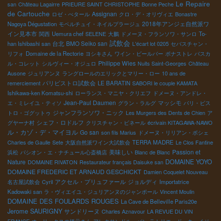
Le Repaire
san
Château Lagairre
PRIEURE SAINT CHRISTOPHE
Bonne Peche
de Cartouche
Assignan
ロゼ・ぺタール
クロ・デ・オリヴィエ
Bonastre
2018年アンジェ自然派ワ
Nagoya Dégustation
モペルチュイ・ネイルプラージュ
イン見本市
関西
Uemura chef
SELENE
大鵬
ドメーヌ・フランソワ・サンロ
To-
試飲会
台北
BMO Seiko san
han Ishibashi san
L'écart lot 0205
セバスチャン・
リフォ
Domaine de la Rectorie
ヨシキさん
ワイン・ビールバー
ボナストレ
パスカ
Philippe Wies
ル・コレット
シルヴィー・オジュロ
Nuits Saint-Georges
Château
Ausone
ジュリアンヌ
ラングロールのエリックとマリー・ロー
10 ans de
パリビストロ試飲会
remerciement
LE BARATIN
SABORI le couple KAMATA
Ishikawa-ken Komatsu-shi
ローランス・マニヤ・クリエフ
ドメーヌ・アンドレ・
Jean-Paul Daumen
マッシモ
エ・ミレイユ・ティソ
グラン・ラルグ
パリ・ビス
ジャンフランソワ・ニック
トロ・ゴグットゥ
Les Murgers des Dents de Chien
ア
シェフ・ロドルフ
グヤーナ村
クリスチャン・ビネール
écrivain KITAGAWA-NAWO
ル・カゾ・デ・マイヨル
Go san
son fils Marius
ドメーヌ・リリアン・ボシェ
Charles de Gaulle
Sete
大阪自然派ワイン大試飲会
TERRA MADRE
Le Clos Fantine
美味しい
Passion et
浜松
パシオン・エ・ナチュール心斎橋店
Blanc de Blanc
Nature
DOMAINE YOYO
DOMAINE RIVATON
Restaurateur français Daisuke san
DOMAINE FREDERIC ET ARNAUD GESCHICKT
Damien Coquelet Nouveau
アクセル・プリュファール
ジョルディ
名古屋試飲会
Cyril
Importatrice
Kadowaki san
ラ・ヴィエイユ・ジュリアンヌのジャンポール
Vincent Moulin
DOMAINE DES FOULARDS ROUGES
La Cave de Belleville Paris20e
Jerome SAURIGNY
サンドリーヌ
Charles Aznavour
LA REVUE DU VIN