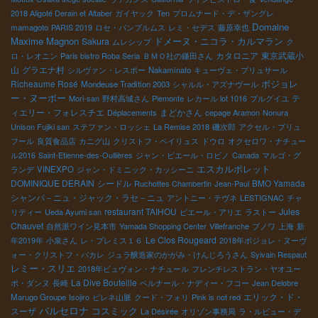
2018 Aligoté Derain et Altaber
ガイヤック
Ten
プロムナード・デ・ザングレ
Domaine
mamagoto
PARIS 2019
ロセ・パンプルムス
レミ・セデス
藤原幸也
Maxime Magnon
ドメーヌ・ニコラ・カルマラン
Sakura
ムレシップ
ク
カタロニア
東京武蔵小
ロ・レオニン
Paris bistro Roba Seria
ＢＭＯ社の鎌田さん
山
グラエナ村
シルヴァン・レスポー
Nakaminato
キューヴェ・プリュサール
ボジョレ
Richeaume Rosé
Mondeuse Tradition 2003
シャルル・アズナヴール
ー・ヌーボー
テ
Mori-san
野村高城さん
Piemonte
レカール lot 1016
ブルグイユ
ィエリー・フォレスチエ
まどかさん
Déplacements
cepage Aramon
Nonura
Unison Fujiki san
ステファン・ロッシェ
La Remise 2018
磯次郎
アクセル・プリュ
フール
良質食品店
カニグ山
クリストフ・ペイリュス
ドウロ
オクセロワ・ナチュー
ル2016
Saint-Etienne-des-Oullières
ジャン・ピエール・ロビノ
Canada
マルゴ・グ
エスカルポレット
ランデ
VINEXPO
ジャン・ドミニック・カッシーニ
DOMINIQUE DERAIN
シードル
BMO Yamada
Ruchottes Chambertin
Jean-Paul
シャンパ－ニュ・ジャック・ラセ－ニュ
アントニー・テヴネ
LESTIGNAC
チャ
restaurant TAIHOU
Jules
リティー
Ueda Ayumi san
ピエール・アリエ
ラストー
Chauvet
自然派ワイン見本市
Yamada Shopping Center
Villefranche
ブノワ
上海
新
Le Clos Rougeard
年2019年
小泉さん
レ・プレミス１６
2018年ボジョレ・ヌーヴ
ォー・クリストフ・パカレ
ジュラ醸造家のかがみ・けんじろうさん
Syivain Respaut
レミー・スリエ
2018年ビュヴォン・ナチュール
フレンチレストラン・ヤオユー
La Dive Bouteille
ポ・ダンヌ
長崎
ベルナール・ナディー・フコー
Jean Delobre
エリック・ド・
Marugo Groupe
Isojiro
ピレネ山脈
クード・フォリ
Pink is not red
バルセロナ
コスミック
スーザ
La Désirée
オリゾン事務局
ラ・ルビュー・デ