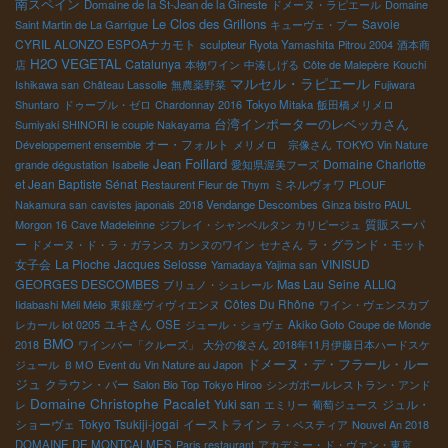
南スペイン
Domaine de la St-Jean de la Gineste
ドメーヌ・ラピエール
Domaine
Le Clos des Grillons
Savoie
Saint Martin de La Garrigue
キューヴェ・ブー
CYRIL ALONZO
ESPOAナカモト
sculpteur Ryota Yamashita
Pitrou 2004
酒本商
H2O VEGETAL
Catalunya
店
本物ワイン
中湊しげる
Côte de Malepère
Kouchi
マルセル・ラピエール
Ishikawa san
Château Lassolle
無農薬野菜
Fujiwara
Shuntaro
ドゥーブル・ゼロ
Chardonnay 2016
Tokyo Mitaka
飯田橋メリメロ
台湾インポーターのレベッカさん
Sumiyaki SHINORI le couple Nakayama
オー・フォルト
Développement ensemble
メリメロ 宗像さん
TOKYO Vin Nature
Jean Foillard
Domaine Charlotte
grande dégustation
Isabelle
愛知県渥美フーズ
et Jean Baptiste Sénat
ミネルヴォワ
Restaurent Fleur de Thym
PLOUF
Nakamura san
cavistes japonais
2018 Vendange Descombes
Ginza bistro PAUL
質販スーパ
Morgon 16
Cave Madeleinne
ジブレイ・シャンベルタン
カリピージュ
ー
ラ・グランド・モット
ドメーヌ・ド・ラ・ガランス
カンヌのワイン
セナさん
女子会
La Pioche
Jacques Selosse
VINISUD
Yamadaya Yajima san
GEORGES DESCOMBES
Mas Lau
Seine
ブリュノ・シュレール
ALLIQ
Côtes Du Rhône
Iidabashi Méli Mélo
東銀座ヴィヴィエンヌ
ワイン・ヴェンスカブ
ユキさん
レカール lot 0205
OSE
ジュール・ショヴェ
Akiko Goto
Coupe de Monde
BMO
2018
ワインバー「クルーズ」
大分の俊さん
2018年11月伊藤日本ハードスケ
ドメーヌ・デ・フラール・ルー
ジュール
ＢＭО
Event du Vin Nature au Japon
ジュ
クラウン・バー
Salon Bio Top
Tokyo Hiroo
シンガポールレストラン・アンド
Domaine Christophe Pacalet
Yuki san
ジュル・
レ
エミリー
葡萄ジュース
ショーヴェ
Tokyo Tsukiji-jogai
イーストライン
ラ・ベスティア
Nouvel An 2018
DOMAINE DE MONTCALMES
Paris restaurant
アカデミー・ド・ヴァン・東京