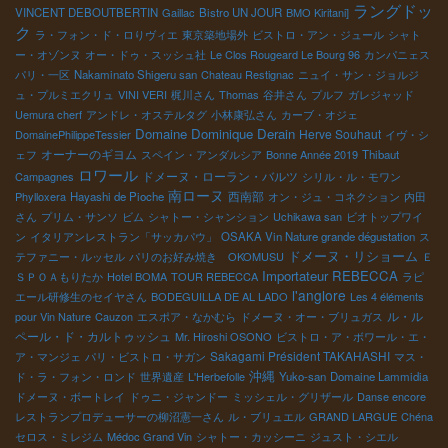
ラングドッ
VINCENT DEBOUTBERTIN
Gaillac
Bistro UN JOUR
BMO Kiritani]
ク
ラ・フォン・ド・ロりヴィエ
東京築地場外
ビストロ・アン・ジュール
シャト
ー・オゾンヌ
オー・ドゥ・スッシュ社
Le Clos Rougeard Le Bourg 96
カンパニェス
パリ・一区
Nakaminato Shigeru san
Chateau Restignac
ニュイ・サン・ジョルジ
ュ・プルミエクリュ
VINI VERI
梶川さん
Thomas
谷井さん
プルフ
ガレジャッド
Uemura cherf
アンドレ・オステルタグ
小林康弘さん
カーブ・オジェ
Domaine Dominique Derain
Herve Souhaut
DomainePhilippeTessier
イヴ・シ
オーナーのギヨム
ェフ
スペイン・アンダルシア
Bonne Année 2019
Thibaut
ロワール
ドメーヌ・ローラン・バルツ
Campagnes
シリル・ル・モワン
南ローヌ
西南部
Phylloxera
Hayashi de Pioche
オン・ジュ・コネクション
内田
さん
プリム・サンソ
ビム
シャトー・シャンション
Uchikawa san
ビオトップワイ
ン
イタリアンレストラン「サッカパウ」
OSAKA Vin Nature grande dégustation
ス
ドメーヌ・リショーム
テファニー・ルッセル
パリのお好み焼き OKOMUSU
Ｅ
Importateur REBECCA
ＳＰＯＡもりたか
Hotel BOMA
TOUR REBECCA
ラピ
l'anglore
エール研修生のセイヤさん
BODEGUILLA DE AL LADO
Les 4 éléments
ル・ル
pour Vin Nature
Cauzon
エスポア・なかむら
ドメーヌ・オー・ブリュガス
ペール・ド・カルトゥッシュ
Mr. Hiroshi OSONO
ビストロ・ア・ボワール・エ・
Sakagami Président TAKAHASHI
ア・マンジェ
パリ・ビストロ・サガン
マス・
沖縄
ド・ラ・フォン・ロンド
世界遺産
L'Herbefolle
Yuko-san
Domaine Lammidia
ドメーヌ・ボートレイ
ドゥニ・ジャンドー
ミッシェル・グリザール
Danse encore
レストランプロデューサーの柳沼憲一さん
ル・ブリュエル
GRAND LARGUE
Chéna
セロス・ミレジム
Médoc Grand Vin
シャトー・カッシーニ
ジュスト・シエル