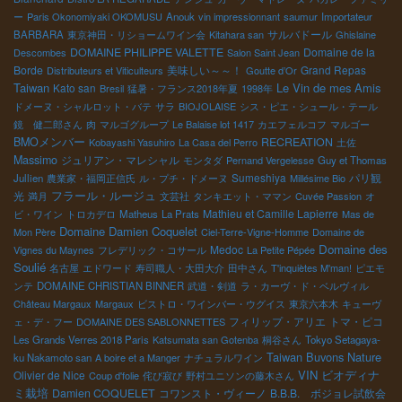
ー
Paris Okonomiyaki OKOMUSU
Anouk
vin impressionnant
saumur
Importateur
サルバドール
BARBARA
東京神田・リショームワイン会
Kitahara san
Ghislaine
DOMAINE PHILIPPE VALETTE
Domaine de la
Descombes
Salon Saint Jean
Borde
美味しい～～！
Grand Repas
Distributeurs et Viticulteurs
Goutte d’Or
Taiwan
Le Vin de mes Amis
Kato san
Bresil
猛暑・フランス2018年夏
1998年
ドメーヌ・シャルロット・バテ
サラ
BIOJOLAISE
シス・ピエ・シュール・テール
鏡 健二郎さん
肉
マルゴグループ
Le Balaise lot 1417
カエフェルコフ
マルゴー
BMOメンバー
RECREATION
Kobayashi Yasuhiro
La Casa del Perro
土佐
Massimo
ジュリアン・マレシャル
モンタダ
Pernand Vergelesse
Guy et Thomas
Sumeshiya
パリ観
Jullien
農業家・福岡正信氏
ル・プチ・ドメーヌ
Millésime Bio
光
フラール・ルージュ
満月
文芸社
タンキエット・ママン
Cuvée Passion
オ
Mathieu et Camille Lapierre
ビ・ワイン
トロカデロ
Matheus
La Prats
Mas de
Domaine Damien Coquelet
Mon Père
Ciel-Terre-Vigne-Homme
Domaine de
Domaine des
Medoc
Vignes du Maynes
フレデリック・コサール
La Petite Pépée
Soulié
名古屋
エドワード
寿司職人・大田大介
田中さん
T'inquiètes M'man!
ピエモ
ンテ
DOMAINE CHRISTIAN BINNER
武道・剣道
ラ・カーヴ・ド・ベルヴィル
Château Margaux
Margaux
ビストロ・ワインバー・ウグイス
東京六本木
キューヴ
フィリップ・アリエ
トマ・ピコ
ェ・デ・フー
DOMAINE DES SABLONNETTES
Les Grands Verres 2018 Paris
Katsumata san Gotenba
桐谷さん
Tokyo Setagaya-
Taiwan Buvons Nature
ku Nakamoto san
A boire et a Manger
ナチュラルワイン
VIN
ビオディナ
Olivier de Nice
Coup d'folie
侘び寂び
野村ユニソンの藤木さん
ミ栽培
Damien COQUELET
コワンスト・ヴィーノ
B.B.B. ボジョレ試飲会