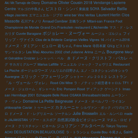
Domaine Olivier Cousin
2018 Vendange Lapierre
Aki
Mr.Tamajo de Diony
ビストロ・シンバ
Salvador Batlle
Centre
マルゴの中島さん
東銀座 SOYA
Laurent Herlin
Clos
village Jasniers
エマニュエル・ジブロ
wine bar Vino Veritas
Massotte
石川アキノリ
Arnaud Combier
京橋ランチ
Mitani-san
France Foot
Championne de Monde
Grand Cru Frankstein
restaurent L'Alchemille
マス・ド・レス
ボジョレー・ヌーヴォー
フィ
カリダ
Cuvée Baragane
ルージュ・ゴルジュ
リップ・ヴァイス
Clos de la Briderie
Carignan Vieilles Vignes 16
バイエール2016
ドメーヌ・ダミアン・ビュロー
岩ちゃん
Frère Marie
寺田本家
QV.g
ビストロ・
Bourgone
ニーム
サンマルタン
Les Maù
Abouriou 2002
chef Julianne
Arima
Meryl
ドメーヌ・クリストフ・パカレ
et Géraldine Croizier
レシャッペ・ベル 赤
ペ
グ
サカガミグループ
Marius Laffitte
マニュエル
ジャック・フェヴリエ
Restaurant
La Pioche
ボージョロワーズ
ソムリエの日野さん
エノ・コネクションのキショウ
エリック・プフェーリング
レストラン
Auvergne
シャトー・メレ２００２
「ル・ヴェール・ヴォレ」
Rosé Obi Wine
ラ・ノティック経営者キャロル
TF1
ド
メーヌ・ジェローム・ギシャール
Eric
Pompon Rosé
ディアック
ゲーシクト
Imao-
san
Hermitage 2001
Echappée Belle Rose
OSAKA Shinsaibashi bistro
ムーラン・
Domaine La Petite Baigneuse
ナ・ヴォン
ドメーヌ・オベルノワ・ウイヨン
カタルーニャ
philosophie
Caviar
トゥールーズ
シルヴァン・ボック
パリのビスト
Julie Brosselin
ロ
ドメーヌ・ド・レグリエール
ソーテルン
エル・ルンベロ
made
自然派試飲会ビオジョレーヌ
in JAJAKISTAN
ツアー・エスポア
マダム・ロゼ
ド
ジュリアン・アルタベール
メーヌ・クリスチャン・ビネール
Tokyo Toyosu
Saint-
AOKI
DEGUSTATION BEAUJOLOISE
ラ・トランシェ
Cuvée Bou
今尾さん
Alsace
ジャン・クロード・ラパリュ
Amour
Minervois