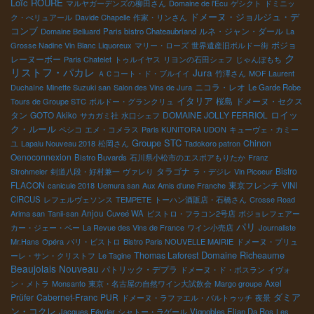
Loïc ROURE
マルヤガーデンズの柳田さん
Domaine de l'Ecu
ゲシクト
ドミニッ
ドメーヌ・ジョルジュ・デ
ク・べリュアール
Davide Chapelle
作家・リンさん
コンブ
ルネ・ジャン・ダール
Domaine Belluard
Paris bistro Chateaubriand
La
ボジョ
Grosse Nadine Vin Blanc Liquoreux
マリー・ローズ
世界遺産旧ボルドー街
ク
レーヌーボー
Paris Chatelet
トゥルイヤス
リヨンの石田シェフ
じゃんぼもち
リストフ・パカレ
Jura
ＡＣコート・ド・ブルイイ
竹澤さん
MOF Laurent
ニコラ・レオ
Duchaîne
Minette Suzuki san
Salon des Vins de Jura
Le Garde Robe
イタリア
桜島
ドメーヌ・セクス
Tours de Groupe STC
ボルドー・グランクリュ
ロイッ
タン
GOTO Akiko
DOMAINE JOLLY FERRIOL
サカガミ社
水口シェフ
ク・ルール
ペシコ
エメ・コメラス
Paris KUNITORA UDON
キューヴェ・カミー
Groupe STC
Chinon
ユ
Lapalu Nouveau 2018
松岡さん
Tadokoro patron
Oenoconnexion
Bistro Buvards
石川県小松市のエスポアもりたか
Franz
タラゴナ
Bistro
Strohmeier
剣道八段・好村兼一
ヴァレり
ラ・デジレ
Vin Picoeur
FLACON
東京フレンチ
canicule 2018
Uemura san
Aux Amis d’une Franche
VINI
CIRCUS
レフェルヴェソンス
TEMPETE
トーハン酒販店・石橋さん
Crosse Road
Anjou
Arima san
Tanii-san
Cuveé WA
ビストロ・フラコン2号店
ボジョレフェアー
パリ
カー・ジェー・ベー
La Revue des Vins de France
ワイン小売店
Journaliste
Mr.Hans
Opéra
パリ・ビストロ
Bistro Paris NOUVELLE MAIRIE
ドメーヌ・プリュ
Domaine Richeaume
Thomas Laforest
ーレ・サン・クリストフ
Le Tagine
Beaujolais Nouveau
パトリック・デプラ
ドメーヌ・ド・ボスラン
イヴォ
Axel
ン・メトラ
Monsanto
東京・名古屋の自然ワイン大試飲会
Margo groupe
Prüfer
Cabernet-Franc
PUR
ダミア
ドメーヌ・ラファエル・バルトゥッチ
夜景
ン・コクレ
Jacques Février
シャトー・ラゲール
Vignobles Elian Da Ros
Les