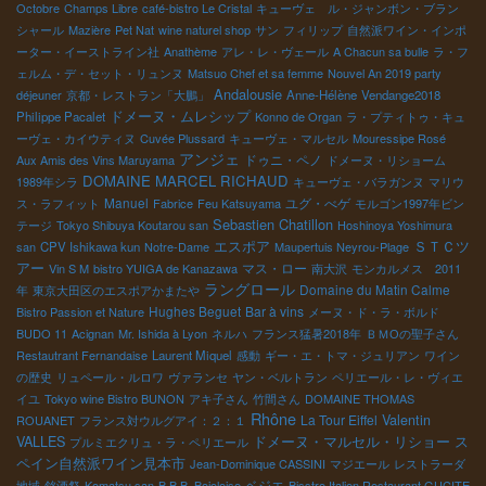
Octobre
Champs Libre
café-bistro Le Cristal
キューヴェ ル・ジャンボン・ブラン
シャール
Mazière
Pet Nat
wine naturel shop
サン
フィリップ
自然派ワイン・インポ
ーター・イーストライン社
Anathème
アレ・レ・ヴェール
A Chacun sa bulle
ラ・フ
ェルム・デ・セット・リュンヌ
Matsuo Chef et sa femme
Nouvel An 2019 party
Andalousie
déjeuner
京都・レストラン「大鵬」
Anne-Hélène
Vendange2018
ドメーヌ・ムレシップ
Philippe Pacalet
Konno de Organ
ラ・プティトゥ・キュ
ーヴェ・カイウティヌ
Cuvée Plussard
キューヴェ・マルセル
Mouressipe Rosé
アンジェ
ドゥニ・ペノ
Aux Amis des Vins Maruyama
ドメーヌ・リショーム
DOMAINE MARCEL RICHAUD
1989年シラ
キューヴェ・バラガンヌ
マリウ
Manuel
ユグ・べゲ
ス・ラフィット
Fabrice
Feu Katsuyama
モルゴン1997年ビン
Sebastien Chatillon
テージ
Tokyo Shibuya Koutarou san
Hoshinoya Yoshimura
エスポア
ＳＴＣツ
san
CPV Ishikawa kun
Notre-Dame
Maupertuis Neyrou-Plage
アー
マス・ロー
Vin S M
bistro YUIGA de Kanazawa
南大沢
モンカルメス 2011
ラングロール
Domaine du Matin Calme
年
東京大田区のエスポアかまたや
Hughes Beguet
Bar à vins
Bistro Passion et Nature
メーヌ・ド・ラ・ボルド
BUDO 11
Acignan
Mr. Ishida à Lyon
ネルハ
フランス猛暑2018年
ＢＭОの聖子さん
Restautrant Fernandaise
Laurent Miquel
感動
ギー・エ・トマ・ジュリアン
ワイン
の歴史
リュペール・ルロワ
ヴァランセ
ヤン・ベルトラン
ペリエール・レ・ヴィエ
イユ
Tokyo wine Bistro BUNON
アキ子さん
竹間さん
DOMAINE THOMAS
Rhône
La Tour Eiffel
Valentin
ROUANET
フランス対ウルグアイ：２：１
ドメーヌ・マルセル・リショー
ス
VALLES
プルミエクリュ・ラ・ペリエール
ペイン自然派ワイン見本市
Jean-Dominique CASSINI
マジエール
レストラーダ
ベジエ
地域
銘酒祭
Komatsu san
B.B.B. Bojoloise
Bisstro Italien Restaurant GUCITE