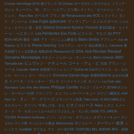
Crozes-Hermitage 2016
南フランス
St Chinian
ボーヌのケンタロウさん
ソフィア・
ボシェ
キューヴェ「和」
サン・シニアン
三ツ星レストラン「オベルジュ・デュ・
カベルネ フラン
ピュイ」
Pays-Bas
鍋
Renaissance des AOC
レストラン
ダン
Ｃave Fujiki
ヴィヴィアン・エメルスダール
ス・アンコール
猛暑2018年
ジョル
Séléné Domaine Sylvère Trichard
ジュ・ルマリエ
桜・花見
東京試飲会・セミナ
レ・ぺニタント
Les Pénitentes
Eau Forte
ビストロ・マルゴ
ー
AU P'TIT
Bistro Simba
BON-HEUR
横浜・緑区
アド・ヴィニュム醸造元
アブリュー
Jus de
ビストロ
Pierre Overnoy
Raisins
フロリアン・ルーズ
高山南美さん
Cézanne
東
Nicolas Renaud
京自然ワイン大試飲会
桜島2016
Restaurant LE DIVIL
KGB
Domaine Mouressipe
ヤオユー
ジェローム・ギシャール
Bistro Célestin
BMO
ビュヴォン・ナチュール
コート・デュ・ピ
アラン・シ
Yamada san
共栄
ャペル
Loucate
Valérie
自然派ワインショップ
Quinta do Carril
ビストロ・ル・セル
Domaine Daniel Sage
クル・ルージュ
オー・ザルジラ
収穫時期2018
はせがわ酒
ドメーヌ・ジャッキー・プレス
店
イーストライン社
カバノン
La Croix des
Philippe Carrille
Rameaux
Les Vins des Moines
マルゴ・グループ
2018年ボジョ
レ・ヌーヴォー出荷
フランソワ・エコ
フレンチバーベキュー
カウゾン醸造元
chef
ル・タン・デ・スリーズ
Xavi
グランクリュ街道
Take chan
ＢＭОの桐谷さん
ビオジョレーヌ
オルヴォー、オリゾン
中湊しげる さん
Reino
レオニ
ドメー
ヌ・ド・ラ・セネシャリエールのミワコさん
ル・カンボン2008
ITO JAPON
TOURS
President Ishikawa
メゾン・ピエール・オヴェルノ
オザミトーキョー
カン
銀座
ボジョレー ・ヌーヴォー
ヌのレランス島
サンピエール教会
Bistronomie
シ
レックス
Cueillette
サラさん
マス・ロー2013年
CHATEAU BEL AVENIR
寿司・刺身