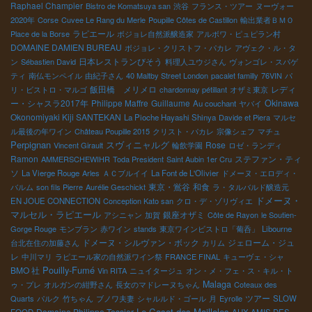
Raphael Champier
Bistro de Komatsuya san
渋谷
フランス・ツアー
ヌーヴォー
2020年
Corse
Cuvee Le Rang du Merle
Poupille Côtes de Castillon
輸出業者ＢＭＯ
ラピエール
Place de la Borse
ボジョレ自然派醸造家
アルボワ・ピュピラン村
DOMAINE DAMIEN BUREAU
ボジョレ・クリストフ・パカレ
アヴェク・ル・タ
日本レストランびそう
ン
Sébastien David
料理人ユウジさん
ヴォンゴレ・スパゲ
ティ
南仏モンペイル
由紀子さん
40 Maltby Street London
pacalet familly
76VIN
パ
飯田橋 メリメロ
レディ
リ・ビストロ・マルゴ
chardonnay pétillant
オザミ東京
ー・シャスラ2017年
Philippe Maffre
Guillaume
Okinawa
Au couchant
ヤバイ
Okonomiyaki Kiji SANTEKAN
La Pioche Hayashi Shinya
Davide et Piera
マルセ
ル最後の年ワイン
Château Poupille 2015
クリスト・パカレ
宗像シェフ
マチュ
Perpignan
スヴィニャルグ
Rose
Vincent Girault
輪飲学園
ロゼ・ランディ
Ramon
ステファン・ティ
AMMERSCHEWIHR
Toda President
Saint Aubin 1er Cru
ソ
La Vierge Rouge
Arles
ＡＣブルイイ
La Font de L'Olivier
ドメーヌ・エロディ・
東京・鴬谷
和食
バルム
son fils Pierre
Aurélie Geschickt
ラ・タルバルド醸造元
ドメーヌ・
EN JOUE CONNECTION
Conception Kato san
クロ・デ・ゾリヴィエ
マルセル・ラピエール
銀座オザミ
アシニャン
加賀
Côte de Rayon
le Soutien-
Gorge Rouge
モンブラン
赤ワイン
stands
東京ワインビストロ「葡呑」
Libourne
ドメーヌ・シルヴァン・ボック
ジェローム・ジュ
台北在住の加藤さん
カリム
レ
中川マリ
ラピエール家の自然派ワイン祭
FRANCE FINAL
キューヴェ・シャ
Pouilly-Fumé
BMO 社
Vin RITA
ニュイタージュ
オン・メ・フェ・ス・キル・ト
Malaga
ゥ・プレ
オルガンの紺野さん
長女のマドレーヌちゃん
Coteaux des
ツアー
Quarts
パルク
竹ちゃん
ブノワ夫妻
シャルルド・ゴール
月
Eyrolle
SLOW
Le Casot des Mailloles
Domaine Philippe Tessier