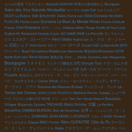
ョームの歴史
アエラシオン
Sumiyaki SHINORI
料理人の高太郎さん
Bouzigues
Salon des Vins Naturels Montpellier
ルーブル
Juste Ciel
カルフォルニア
Gilles Davasse de bistro
SILEX
La Boème
宮崎
新年2018年
Daikin Kume-san
Domaine Le Bout du Monde
FLACON
Nîmes
Florian Looze
Encore Canicule
Chef Rodolphe
France
ポワン・ジェ
Châpeau Melon
Rouge Feuille de Paul Louis
Eugène 94
Restaurant français à Lyon
NO NAME WINE
La Poivrotte
モンマルトル・
エスポア・ゴトーツアー
Rémi Sédès
ル・クロ・デ・ジャー
ビス
Kojima san
ローヌ
石田シェフ
ル
Chef Konno
ガルド・フー
Cuvée OSE
Le Nouvel An 2019
Bojolais Nouveaux 2018
ヴァンサン
Brasil
Symphonie Madoka san
Marmande
Iwata Koki san
René Mosse
築地の魚
Chut ......Derain
Domaine Jean Maupertuis
Bourgogne
ＴＡＶＥＬ
STC Groupe Tour
イヴ・カムドボ
ラミディア醸造元
プイイヒュメ
ルド
ぺルナン・ヴェルジュレス村
九州・大分
ディーヴ・ブテイユ
Poupille
丸山さん
ボデグイジャ・デ・ラル・ラド
マタハリ
ハリーズ・バー・パリ
オザミ・
パリ・カルチエラタン
Comax Ethylix
ジャン・セバスチャン・ジョアン
Le
デ・ヴァン ツアー
Domaine des Maisons Brulées
アントワンヌ・アレナ
Temps des Cerises
ニューヨ
JEAN LOUIS POUDOU
Stéphane Rocher
Galapia
ーク
ラピエール家の7月14日祭
メリ・メロ
Tam Tam
Kanda Matsuri
Beaujolais
大阪
Bistro Shimba
Villages
Miyamoto
Sylvere TRICHARD
La Perrière
台湾
Marseilles
DAMIEN BUREAU
Bois de Vincennes
レ・ジュニック・ド・ジ
DOMAINE JEAN-MARC LAFOREST
L'irréel
ュル・ショーヴェ
パカレ
Pomerol
Rémi DUFAITRE
Côte du Py
ローラン
マニュエルさん
Equipe BMO
Fronton
ス・エ・レミ・デュフェートル
クロズリー・デ・ムシ
Nadja
アコワボン
ベル