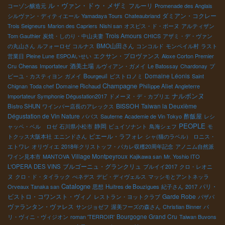
ル・ヴァン・ドゥ・メザミ
フルーリ
コーゾン醸造元
Promenade des Anglais
ダミアン・コクレー
シルヴァン・ディティエール
Yamadaya Tours
Chateaubriand
Trois Seigneurs
Marion des Capriers
Nishi san
オスピス・ド・ボーヌ
アルティザン
Trois Amours
Tom Gauthier
炭焼・しのり・中山夫妻
CHICS
アザミ・デ・ヴァン
BMO山田さん
の丸山さん
ルフォーロゼ
コルナス
コンコルド
モンペイル村
ラスト
エクサン・プロヴァンス
営業日
Pleine Lune
ESPOAいせい
Aloxe Corton Premier
酒美土場
Cru
Chenas
Importateur
ルヴィアン・ガメイ
Le Batossay
Chardonay
プ
Domaine Léonis
ピーユ・カスティヨン
ガメイ
Bourgeuil
ビストロノミ
Saint
Champagne
Chignan
Toda chef
Domaine Richaud
Philippe Aliet
Angleterre
ナルボンヌ
Importateur Symphonie Dégustation2017
ドメーヌ・デ・カプリエ
BISSOH
Taiwan la Deuxième
Bistro SHUN
ワインバー店長のアレックス
Dégustation de Vin Nature
酢飯屋
ババス
Sauterne
Academie de Vin Tokyo
レシ
PEOPLE
静岡
ャッペ・ベル ロゼ
石川県小松市
ビュイソナント
鳥海シェフ
モ
ピエール・ラフォレ
トクッス大阪本社
エニンドさん
シャ(猫のラベル）
ロニス・
エトワレ
オリヴィエ
2018年クリストッフ・パカレ収穫20周年記念
アノニム自然派
Village Montpeyroux
ワイン見本市
MANTOVA
Kajikawa san
Mr. Yoshio ITO
ブルゴーニュ・グランクリュ
L'OPERA DES VINS
ブルイイ2017
クロ・レオニ
ヌ
クロ・ド・タイラック
ぺネデス
デビ・ディヴェルス
マッシモとアントネッラ
Catalogne
パリ・
Orveaux Tanaka san
思想
Huitres de Bouzigues
紀子さん
2017
ビストロ・コワンスト・ヴィノ
Garde Robe
レストラン・ヨットクラブ
パザパ
ヴァランタン・ヴァレス
サンジョゼフ
渥美フーズの森さん
Christian Binner
パ
Bourgogne Grand Cru
リ・ヴィニ・ヴィジオン
roman 'TERROIR'
Taiwan Buvons