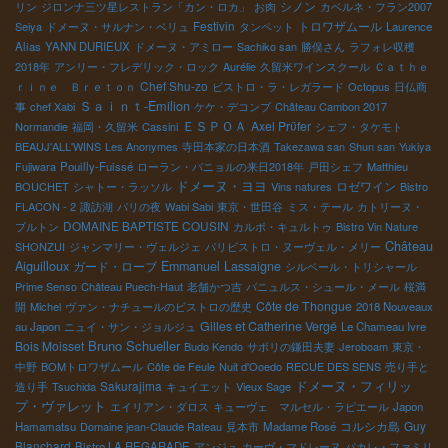
シノン
リン
ジロンナ三ツ星レストラン「カン・ロカ」
お肉
カベルネ・フラン2007
Festivin
トロワザムール
Seiya
ドメーヌ・サルナン・ベリュ
タンペット
Laurence
Alias
YANN DURIEUX
ドメーヌ・アミロー
Sachiko san
勝俣さん
ラフォレ収穫
2018年
アンリー・フレデリック・ロック
Aurélie
久留米ワインスクール
Ｃａｔｈｅ
Chef Shu-zo
ｒｉｎｅ Ｂｒｅｔｏｎ
ビストロ・ラ・レガラード
Octopus
日仏商
Ｓａｉｎｔ-Emilion
事
chef Xabi
ケケ・デコンブ
Château Cambon 2017
ＥＳＰＯＡ
Axel Prϋfer
Normandie
福岡・久留米
Cassini
シェフ・タケモト
BEAUJ'ALL'WINS
Les Anonymes
寺田本家の日本酒
Takezawa san
Shun san
Yukiya
Fujiwara
Pouilly-Fuissé
ローラン・バニョルの来日2018年
戸田シェフ
Matthieu
ドメーヌ・ヨヨ
ロゼワイン
BOUCHET
シャトー・ラッソル
Vins natures
Bistro
FLACON - 2
諏訪湖
パリの夜
Wabi Sabi
東京・世田谷
ミス・テール
カトリーヌ・
DOMAINE BAPTISTE COUSIN
ブルトン
カルボ・キュルトゥ
Bistro Vin Nature
Château
SHONZUI
ジャンマリー・ヴェルジェ
パリビストロ・ヌーヴェル・メリー
Aiguilloux
ガード・ローブ
Emmanuel Lassaigne
シルベール・トリシャール
Prime Senso
Château Puech-Haut
老舗かつ吉
バニュルス・シュール・メール
桜満
Côte de Thongue
開
Michel
ヴァン・ナチュールのビストロの歴史
2018 Nouveaux
Gilles et Catherine Vergé
au Japon
ニュイ・サン・ジョルジュ
Le Chameau Ivre
Bruno Schueller
Bois Moisset
Budo Kendo
サボリの鎌田夫妻
Jeroboam
東京・
中野
BOMトロワザムール
Côte de Feule
Nuit d'Ooedo
RECUE DES SENS
売り手と
Sakurajima
ドメーヌ・フィリッ
造り手
Tsuchida
キュイエット
Vieux Sage
プ・ヴァレット
エイリアン・ダロス
キューヴェ マルセル・ラピエール
Japon
コルシカ島
Guy
Hamamatsu
Domaine jean-Claude Rateau
見本市
Madame Rosé
Blanchard
Bistro LA REGARADE
アンジュ
カーヴ・マドレーヌ
パカレ・ファミリ