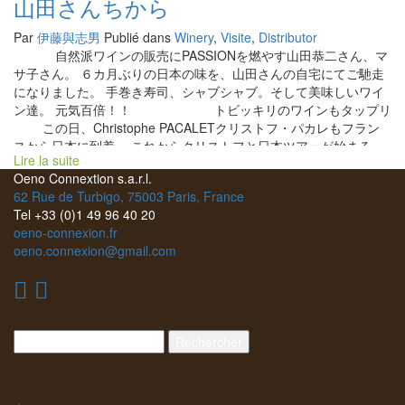
山田さんちから
Par
伊藤與志男
Publié dans
Winery
,
Visite
,
Distributor
自然派ワインの販売にPASSIONを燃やす山田恭二さん、マ
サ子さん。 ６カ月ぶりの日本の味を、山田さんの自宅にてご馳走
になりました。 手巻き寿司、シャブシャブ。そして美味しいワイ
ン達。 元気百倍！！ トビッキリのワインもタップリ
この日、Christophe PACALETクリストフ・パカレもフラン
スから日本に到着。 これからクリストフと日本ツアーが始まる。
Lire la suite
その力づけのディナー。 BMOの主要スタッフと打ち合わせを兼ね
Oeno Connextion s.a.r.l.
たディナーでもある。 明日からどんな新たな出逢いがあるのか楽
62 Rue de Turbigo, 75003 Paris, France
しみだ。 ありがとう、山田さん。
Tel +33 (0)1 49 96 40 20
oeno-connexion.fr
oeno.connexion@gmail.com
Rechercher :