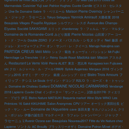
Marmandais
Cuisinier Yuji san
Patrice Hughes
Cuvée Camille
ビストロ・セレスタ
Maison Pierre Overnoy
シャンパーニ
ン
Une île
Domaine Sabre
ラ・ペリエール
ュ・ジャック・ラセーニュ
Yannick Amirault
Tokyo Setagaya
大榮産業
2018
Beaujolais Villages
Poupille Atypique
シルヴァン・レスポ
Avenue des Champs-
Elysées
Société SAKAGAMI
エリック
chardonnay
ラ・フェルム・サン・マルタン
Domaine de la Romanée-Conti
Pierre Nicolas
みどり酒屋
山田屋ツアー
コー
ドメーヌ・パスカル・シモヌッティ
ト・ド・フール
Double ZERO
Neil
藤原
ボ
ジョレ・ヌーヴォーフェアー
オン・サンバ・レ・クイーユ
Marugo Nakajima san
PARTIDA CREUS
Méli Mélo
シェフ・菊池
キューヴェ・パッション
Mr.Fujiki
Madoka san
Macon
Hermitage
La Trenchée
リオン
Rémy Soulié Rosé
アスカさ
Restaurant Le Verre Volé
ん
Pierre ALIET
東京・恵比寿
Kanagawa ken Fujisawa
shi
クロ・ルジャール・ル・ブール1996年
Sylvie Augereau
Margaux 2016
ヴィンテ
Bistro Trois Amours
フ
ージュ2015
オザミ・デ・ヴァン 銀座
ムレシップ・ロゼ
ィリップ・テシエ
Le Soula
ケヴィン・デコンブ
R2L'O
ラ・ローズ・キ・トゥッシ
DOMAINE NICOLAS CARMARANS
ュ
Domaine de Chateau Gaillard
Vendange
2018 Lapierre
Cuvée Chat
インポーター「サンフォニー」試飲会2017年
ティエリ
ー・プゼラ
伊豆
Bistro Nature MATSUKI
Boqueria market
Wine Style WINO
Les
Prémices 16
Saké KIKUHIME
Salon Anonymes
CPV ツアー
オーリック濱田社長
ピ
Domaine de l’Aiguelière
ック・サン・ルー
cave
坂田夫妻
サカノジュンさん
クリ
シャンパーン・ジャック・
ュ・ボジョレ
伊藤の誕生日
マルティーヌ・ラフォレ
ラセーニュ
L'Avenir Ozono san
Beaujolais Nouveau2017
Fête du Vin Nature chez
ソントル
Lapierre
AC Brouilly
ブラッスリーオザミ
Domaine Potron Minet
ボデガ・