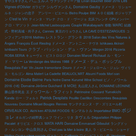
バニュルス
Les
ずやユキ子さん
ヴァランティーア畑
Lilian Bauchet
Beier 2016
Vignes d'Olivier
シルヴァンさん
Domaine Gauby
ガラピア
ドメーヌ・リショー
ルネ・ジャンの息子 アンリー・ピエール
Bistro Poulpe
BIM
ＡＯＣ組織
ボジャリア
C'est le Vin
ン
ティンタ・マレナ
クロ・ド・ヴージョ
北浜フレンチ
CPVメンバー
クロ・マソット
Jean-Michel Lasbouygues
Couple Wakabayashi
移動
MARC
結婚
式・野村高城・尚子さん
Cannes
東京のリョウさん
LA CAVE D’ESTEZARGUES
コ
レストラン・グラン８
ンフィアンサ2016
Mathieu
2018 Salon des Vins Natures à
Angers
François Ecot
Riesling
ドメーヌ・アント二ー・テヴネ
Ishikawa Akinori
クラブ・パッション・デュ・ヴァン
Ishibashi Tours
Morgon 2016
Pizzeria
ル・モン・
ROBA SERIA
キューヴェ・ビストロロジ
Domaien Marcel Richaud
ドメーヌ・デュ・ポッシブル
ド・マリー
La Vendange des Moines 1988
Beaujolais Fair
Vin Jaune
tramontane
Douro
ドメーヌ・ジェローム・ジュレ
ヴィリ
エ・モルゴン
Alma Matert
La Cadette
BEAUJOL'ART
Atsumi Foods Mori san
Domaine Elodie Balme
Paris Notre Dame
Kurumé Wine School
ピノ・ノワール
ＢＭО社
2016
小松
Domaine Jérôme Guichard
丸山宏人さん
DOMAINE LEONINE
エドゥワール・ラフィット
勝山晋作死去
Patrimoine
Cossard
Yumekichi
Patrick Desplats
Kanda
ロー・フォルト
Poulille Castillon
Descombes Beaujolais
Nouveau
Domaine Mikael Bouges
Rennes
サンテチエンヌ・デ・ズリエール村
ボジ
モンマルトル
ORVEAUX CO.
Aichi ken ATSUMI FOODS
Importateur BMO
ョレ
タヴェル
オルガンの紺野真シェフ
ワイン・リタ
Dégustation Philippe
Pacalet
オリビエ・クロス
MATA HARI
Domaine Emmanuel Giboulot
ラングドッ
中山良則さん
ク・ルシヨン
C'est pas la Mer à boire
美人
ラ・ピエール・ショード
Mottox Osaka siège sociale
ヴァカンス
California
ワインビストロ・俊
Vendange