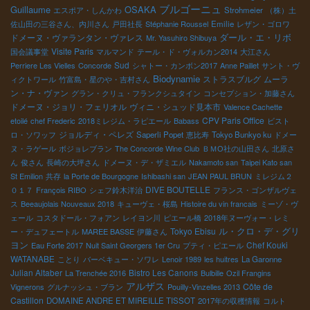
ブルゴーニュ
Guillaume
OSAKA
エスポア・しんかわ
Strohmeier
（株）土
佐山田の三谷さん、内川さん
戸田社長
Stéphanie Roussel
Emilie
レザン・ゴロワ
ダール・エ・リボ
ドメーヌ・ヴァランタン・ヴァレス
Mr. Yasuhiro Shibuya
Visite Paris
国会議事堂
マルマンド
テール・ド・ヴォルカン2014
大江さん
Sud
Perriere Les Vielles
Concorde
シャトー・カンボン2017
Anne Paillet
サント・ヴ
Biodynamie
ストラスブルグ
ムーラ
ィクトワール
竹富島・星のや・吉村さん
ン・ナ・ヴァン
グラン・クリュ・フランクシュタイン
コンセプション・加藤さん
ドメーヌ・ジョリ・フェリオル
ヴィニ・シュッド見本市
Valence Cachette
CPV Paris Office
etoilé
chef Frederic
2018ミレジム・ラピエール
Babass
ビスト
ジョルディ・ペレズ
ロ・ソワッフ
Saperli Popet
恵比寿
Tokyo Bunkyo ku
ドメー
ヌ・ラゲール
ボジョレブラン
The Concorde Wine Club
ＢＭО社の山田さん
北原さ
ん
俊さん
長崎の大坪さん
ドメーヌ・デ・ザミエル
Nakamoto san
Taipei Kato san
St Emilion
共存
la Porte de Bourgogne
Ishibashi san
JEAN PAUL BRUN
ミレジム２
DIVE BOUTELLE
０１７
François RIBO
シェフ鈴木洋治
フランス・ゴンザルヴェ
ス
Beeaujolais Nouveaux 2018
キューヴェ・桜島
Histoire du vin francais
ミーゾ・ヴ
ェール
コスタドール・フォアン
レイヨン川
ピエール橋
2018年ヌーヴォー・レミ
ル・クロ・デ・グリ
Tokyo Ebisu
ー・デュフェートル
MAREE BASSE
伊藤さん
ヨン
Chef Kouki
Eau Forte 2017
Nuit Saint Georgers 1er Cru
プティ・ピエール
WATANABE
ことり
バーベキュー・ソワレ
Lenoir 1989
les huitres
La Garonne
Julian Altaber
Bistro Les Canons
La Trenchée 2016
Bulbille
Ozil Frangins
アルザス
Côte de
Vignerons
グルナッシュ・ブラン
Pouilly-Vinzelles 2013
Castillon
DOMAINE ANDRE ET MIREILLE TISSOT
2017年の収穫情報
コルト