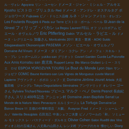
ドメーヌ・ジャン・ミシェル・アルキエ
ル・ヴォレ
Aguyana
リン・ユーセン
ビストロ・ブリュタル
Kyushu
ドメーヌ・アンドレ・オステルタグ
ボ
Red
ルネ・ジャン
ジョロワーズ
Fujisawa
ピノ・ドゥニス品種
アメリカ・オレゴン
Les Foulards Rouges
St Jean de la
6 Pieds sur Terre
ビストロ・ポール・ベール
フィリップ・パカレ
Ginest
ピ
La Begou
Laurent FELL
オフ
ジェロボアム
マルセル・ラピエ－ル
Eric Pfifferling
エール・オヴェルノワ
Daikin
ドメ
加藤さん
ーヌ・レグリエール
Montcalmès 2011
東京・豊洲・AOKI
Suido
メゾン・ピエール・オヴェルノワ
Edogawabashi
Okonomiyaki PASEMIA
ドメーヌ・ダミアン・コクレ
Domaine Ad Vinum
アン・メ・フェ・スキル・ト
ゥ・プレ
シャポームロン
yukiko san
グリオット
Covert Garden
Cuvée La Poivrotte
鹿児島
Aux Amis Komatsu san
Ruppert Leroy
Bio
Marco Giuliani
レミー・スリ
Le Bout du Monde
ESPOA YOROZUYA TOURS
Lyon
エ ロゼ
Dijon
サン・
ジョゼフ
COMIC
Baune Kentaro-san
Les Vignes de Mongueux
cuvée Marcel
Domaine Jérôme Jouret
Lapierre
アヴァンティ・ポポロ
シェフ・丈
Arbois
大近
ゴー
飯田橋 ジャングレ
Tokyo Degustations Séminaires
アンヴァリッド
オレリー
マルク・ぺノ
さん
プピーユ
Denis Pesnot
長由紀
Sylvère Trichard Nouveau
子さん
スリエ400年記念
アシニャン村
Domaine Jean-Baptiste Senat
Le
La Tortuga
Monde de la Nature
Marc Penavayre
エルミタージュ
Domaine Le
Boiron
Breze 11
京都の中華料理店「大鵬」
Aveyron
Fred
ドメーヌ・ショーム・ア
ルノ
Valentia
Beaujplais
石田克己
中湊シェフご夫妻
ピノノワールの「和」
ソミュー
Olivier Cohen
ル
モトックス
レ・バスティード・ダルキエ
Salon Rue89 des Vins
ディオニ社の玉城さん
八丈島の山田さん
レンヌ村
ブジーグのカキ
懐かしい
Diony