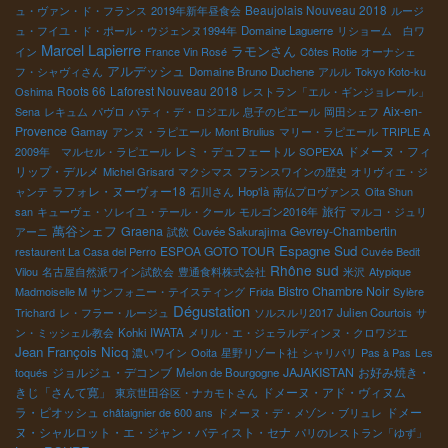
Beaujolais Nouveau 2018
ュ・ヴァン・ド・フランス
2019年新年昼食会
ルージ
ュ・フイユ・ド・ポール・ウジェンヌ1994年
Domaine Laguerre
リショーム 白ワ
Marcel Lapierre
ラモンさん
イン
France Vin Rosé
Côtes Rotie
オーナシェ
アルデッシュ
フ・シャヴィさん
Domaine Bruno Duchene
アルル
Tokyo Koto-ku
Roots 66
Laforest Nouveau 2018
Oshima
レストラン「エル・ギンジョレール」
Aix-en-
Sena
レキュム
パヴロ
パティ・デ・ロジエル
息子のピエール
岡田シェフ
Provence
Gamay
アンヌ・ラピエール
Mont Brulius
マリー・ラピエール
TRIPLE A
レミ・デュフェートル
ドメーヌ・フィ
2009年 マルセル・ラピエール
SOPEXA
リップ・デルメ
Michel Grisard
マクシマス
フランスワインの歴史
オリヴィエ・ジ
ラフォレ・ヌーヴォー18
ャンテ
石川さん
Hop'là
南仏プロヴァンス
Oita Shun
旅行
san
キューヴェ・ソレイユ・テール・クール
モルゴン2016年
マルコ・ジュリ
萬谷シェフ
Graena
Gevrey-Chambertin
アーニ
試飲
Cuvée Sakurajima
Espagne Sud
ESPOA GOTO TOUR
restaurent La Casa del Perro
Cuvée Bedit
Rhône sud
Vilou
名古屋自然派ワイン試飲会
豊通食料株式会社
米沢
Atypique
Bistro Chambre Noir
Madmoiselle M
サンフォニー・テイスティング
Frida
Sylère
Dégustation
Trichard
レ・フラー・ルージュ
ソルスルリ2017
Julien Courtois
サ
ン・ミッシェル教会
Kohki IWATA
メリル・エ・ジェラルディンヌ・クロワジエ
Jean François Nicq
濃いワイン
Ooita
星野リゾート社
シャリバリ
Pas à Pas
Les
ジョルジュ・デコンブ
JAJAKISTAN
お好み焼き・
toqués
Melon de Bourgogne
きじ「さんて寛」
ドメーヌ・アド・ヴィヌム
東京世田谷区・ナカモトさん
ラ・ピオッシュ
ドメー
châtaignier de 600 ans
ドメーヌ・デ・メゾン・ブリュレ
ヌ・シャルロット・エ・ジャン・バティスト・セナ
パリのレストラン「ゆず」