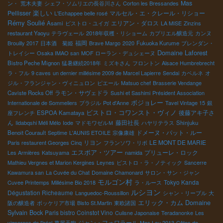
Mas
ン・
荒木夫妻
シェフ・ソムリエの長谷川さん
Corton les Bressandes
楽しい
Pellisser
マルセル・エ・クレール・リショー
L'Echappee belle rosé
Rémy Soulié
エリアン・ダロス
Asami
ビストロ・ユイガ
LA MISE
Zinzins
restaurant Yaoyu
テラヴェール
2018年収穫・リショーム
カプリエル醸造元
カンヌ
福岡
Brouilly 2017
日本酒 菊姫
Brave Margo
2020
Fukuoka Kurume
ブレンダン・
Domaine Laforest
トレイシー
Osaka IMAO san
MOF ローラン・デュシェーヌ
Bistro Peche Mignon
猛暑継続2018年
ミズキさん
フロントン
Alsace Humbrebrecht
ラ・フル
9 caves
un dernier millésime 2009 de Marcel Lapierre
Sendai
カベルネ
オ
ジル・フランジャン・ヴィニュロン
ピエール
Matsuo chef
Brasserie Vendange
ラモン・サヴェドラ
Caviste Rocks Off
Sushi et Sashimi
Président Association
ボジョレー
Internationale de Sommeliers
ブラジル
Pot d'Anne
Tavel Vintage 15
銀
ビストロ・コワンスト・ヴィノ
後藤アキ子さ
座フレンチ
ESPOA Kamataya
ん
藤田社長
Iidabqshi Méli Mélo
Iode
マドモワゼルＭ
ハヤリテラス
Shinjuku
ドメーヌ・パット・ルー
Benoit Courault
Septime
L'AUNIS ETOILE
宗像康雄
リヨン
LE MONT DE MARIE
Paris restaurent Georges Cinq
フランソワ・リボ
エスポア・ツアー
プリューレ・ロック
Les Armières
Katsuyama
namida
Mathieu Vergnes et Marion Kergines
Leynes
ビストロ・ラ・ノティック
Sancerre
Kawamura san
La Cuvée du Chat
Domaine Chamonard
サロン・サン・ジャン
モルゴン村
Tokyo Kanda
Cuvee Printemps
Millésime Bio 2018
ラ・ルース
ルシヨン
Dégustation Richeaume
Languedoc-Roussillon
シャン・リーブル
大
エリック・カム
Domaine
阪の醸造者
ボッケリア市場
Bisto St.Martin
東欧諸国
Sylvain Bock
Paris bistro Coinstot Vino
Cuiisne Japonaise
Teradanonke
Les
ジャン・フォワラール
vignerons de l'iréel
萬屋天狗
Mas Lau 2013
Côtes de