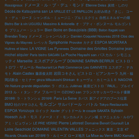
ドメーヌ・ル・ブ・デュ・モンド
Rossignoux
Etienne Deiss
炭焼・しのり
Décès de Katsuyama san
LA VRILLE ET LE PAPILLON
お好み焼き「きじ」
コー
ト・デュ・ローヌ
シャンボル・ミュージニ・プルミエクリュ
自然エネルギーの畑
Bistro Bar à vin UGUISU
Massimo & Antonella
オ・プティ・ボンヌール
モルゴン１
Bien Boire en Beaujolais (BBB)
６
ブリュノー・シュラー
Baton Itagaki san
Brendan Tracy
ドメーヌ・シャンベルタン
Damien Coquelet Nouveau 2018
Clos des
Symphonie
Vignes du Maynes
レベッカ
Provoke
カナダ
ESPOA MORITAKA
LA VIGNE
Domaine des Griottes
Domaine jean
Huitres et blanc
Les Pyrenees
michel alquier
パスカル・シモニュ
Paris bistro SAGAN
La Pioche Hayashi san
ッティ
Marseille
エスポアグループ
ビストロ・
DOMAINE SARNIN BERRUX
トロワ・ザムール
Restaurant Le Petit Commerce
Les GANIVETS
エスポア・ ナカ
Alain Castex
岩田コキさん
ビストロ・ビアンカーラ
モト
藤原俊太郎
九州・福
岡試飲会・セミナー
ginza Mitsukoshi Shinkan
キューヴェ・カミーユ１６
NAGOYA
Vin Nature grande dégustation
ラ・ボエム
Juliénas
銀座ビストロ「PAUL」
ブルイイ
フルーリー
2013
ル・ｒタン・デメ
OZONO san
フランスサッカーワールド優勝
2018年
ラ・トランシェ 2016年
Paris La Seine
タパス
新アイデアのブース位置
モルゴン
サルバドール・バトル
BMO 社のマサコさん
Tokyo Restaurants
ESPOA Yorozuya
Sylvain
ロイック
Xavier
グットドール
le couple SAKATA
Hoesch
ルネ・モス
ドメーヌ・ド・モンカルメス
シノン城
エマニュエル・ルロワ
Pierre Laforest
La
アミ・ビュヴォン
LE PRE VERRE
Domaine Benoit Courault
Loire
Geschickt
DOMAINE VALENTIN VALLES
フェニックス
東京・文京
47
Ricards Okada san
2018年ラ・ルミーズ
ローヌ地方
La Mise au Verre
BMO Kamata