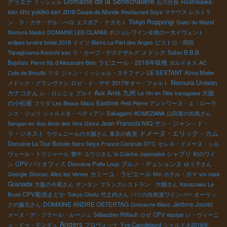
Domaine de la Sénèchalière
グラエナ
Hoshikawa-
ミッシェル
石川社長
san
cho yukiko san
2018 Coupe de Monde
Restaurant Soya
マテウス
レストラ
Tokyo Roppongi
ン ラ・カサ・デル・ぺロ
エスポア・ナカモト
Gaec du Mazel
Nomura Naoko
DOMAINE LES CLAPAS
ボジョレワイン全体の一大イヴェント
eclipse lunaire totale 2018
ドイツ
Bistro La Part des Anges
ビストロ・岡田
メドック
Yanaginuma Kenichi san
ラ・カーブ・デステザルグ
Salon B.B.B.
ラピエール・2018年収穫
Bojolais
Pierre fils d'Alexandre Bain
ボルドネス
AC
Cote de Brouilly
リタ
ジャン・ミッシェル・ステファン
LE SEXTANT
Alma Mater
Nomura Unison
メドック・グランヴァン
ロゼ・ド・ザザ
2017年オー・フォルト
カナコさん
Aux Amis
九州
大阪
レ・ロシニョ
ブルイ
Le Vin en Tête
kanagawa
の小松屋
Eastline
フリダ
Les Beaux Macs
Petit Pierre
アントワーヌ・エ・ローラ
ンス・ジョリ
シャルドネ・ペティアン
Sakagami
KOMEZAWA
山田屋の矢島さん
Jean-Francois NIQ
サン・ジャン・ド・
Sengan-en
Aux Amis des Vins Ginza
ドメーヌ・エリック・カム
ラ・ジネスト
ラヴェニールの大園さん
東京の夜景
Domaine La Tour Boisée
Nara Seiya
France Canicule 37℃
セレネ・ドメーヌ・シル
シャブリ
ヴェール・トリシャール
豊中
ユウジさん
la Cuisine Japonaise
剣のワイ
CPV パリオフィス
ブルノ・デュシェンヌ
ン
Domaine Patte Loup
ゆう子さん
カミーユ・ラピエール
Géorgie
Shonan
Allez les Verres
film
ホテル・ボマ
vin rosé
Granada
大阪の今尾さん
サンタン
フランスレストラン 大輔さん
Kanazawa
Le
CPV菊池まどか
Bruel
Tokyo Chofu
竹之内さん
パリの自然派ワインバー
オーリッ
DOMAINE ANDRE OSTERTAG
Jérôme Jouret
クの藤元さん
Grenache Blanc
メーヌ・デ・フラール・ルージュ
Sébastien Riffault
ロゼ
CPV équipe
レ・ヴィーニ
Angers
ュ・ドゥ・モンギュ
プロヴォッケ
Yve Camdebord
シャルドネ2016年