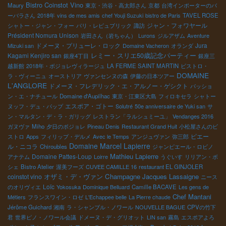
Bistro Coinstot Vino
Maury
東京・渋谷・高太郎さん
京都
台湾インポーターのバ
ーバラさん
2018年
vins de mes amis
chef Youji Suzuki
bistro de Paris
TAVEL ROSE
ジャン・フォワヤール
シャトー・ジャン・フォー
パリ・レピュブリック
諏訪
Président Nomura Unison
岩田さん（岩ちゃん）
Lurons
ジルアザム
Aventure
ドメーヌ・プリューレ・ロック
Jura
Mizuki san
Domaine Vacheron
オランダ
Kagami Kenjiro san
レミー・スリエ50歳記念パーティー
銀座4丁目
銀座三
越新館
2018年・ボジョレヴィラージュ
LA FERME SAINT MARTIN
ビストロ・
DOMAINE
ラ・ヴィーニュ
オーストリア
ヴァンセンヌの森
伊藤の日本ツアー
L'ANGLORE
ドメーヌ・フレデリック・エ・アルノー・ゲシクト
パッショ
ン・エ・ナチュール
Domaine d'Aupilhac
東京・江東区大島
フィロキセラ
シャトー
エスポア・ゴトー
ヌッフ・デュ・パップ
Solutré
50e anniversaire de Yuki san
サ
ン・マルタン・デ・ラ・ガリッグ
レストラン「ラルシュミーユ」
Vendanges 2016
ガヌヴァ
Miho
夕日のボジョレ
Pineau Denis
Restaurant Grand Huit
小松屋さんのビ
ピエー
ストロ
Apps
フィリップ・デルメ
Avec le Temps
アンジュヴァン
弥三郎
Domaine Marcel Lapierre
ル・ニコラ
Chiroubles
ジャンピエール・ロビノ
Mathieu Lapierre
Domaine Pattes-Loup
アナテム
Loirre
うぐいす
リリアン・ボ
シェ
Bistro Atelier
渥美フーズ
CUVEE CAMILLE 16
restaurant EL GINJOLER
オザミ・デ・ヴァン
Champagne Jacques Lassaigne
coinstot vino
ニース
Loïc
のオリヴィエ
Yokosuka
Dominique Belluard
Camille BACAVE
Les gens de
Chef Mantani
Métiers
フランスワイン・ロゼ
L'Echappee belle
La Pierre chaude
Jérôme Guichard
湘南
ラ・シャンブル・ノワール
NOUVELLE BAGUE
CPVの竹下
君
世界ピノ・ノワール会議
ドメーヌ・デ・グリオット
LIN san
霧島
エスポアよろ