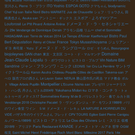
ITO Yoshio
ESPOA GOTO
宮川さん
Pierre
ラ・プラツ
クマちゃん
biodynamic
Chef Yuji san
Italie Nord
Bistro MARMITE
Jus de Chausette
シェフ・リョウさん
田
エスポア・よろずやツアー
崎真也さん
Asuka san
アントニー・ギックス
ドメーヌ・ド・ラ・セネシャリエー
Louforosé
Le P'tit Pinard
Antoine Aréna
ル
29e Vendange de Dominique Derain
アラモン品種
リムー
chef et Sommelier
Bistro Paul
HASAGAWA san
Terre de Volcan 2014
Le Temps d'Aimer
Kaefferkopf
Bert Dégustation
France
Tokyo Musashikoyama
ジュリアン・
Rémy et Olivier
ドメーヌ・ド・ラングロール
ギヨ
寿司屋・Yuzu
ロゼ・そうめん
Boourgogne
Domaine
biojoleynes
GAN chan
東京・文京区
コート・ド・マルマンデ
Jean-Claude Lapalu
Vin Nature BIM
ラ・ポワヴロット
ビストロ・プルプ
ジャン・フランソワ・ニック
Sandrine
サントヴ
LEONIS
1er Cru La Perrière
ィクトワール山
Kamm Asutra
Château Poupille Côtes de Castillon
Takema-san
ア
ぺロ
販売プロの西さん
Le Layon
Salon
NERJA
勝山晋作氏の死去
マドナ教会
ポル
Montpellier
ト
Village Arbois Pupillin
L'Ecume
Nishio san
ブレゼ11
ジャーナリス
ロマネ・コンチ
ト・ハン氏
丹さん
ピトル2004年
Yokohama Midori-ku
ラ・トォ
ルトゥーガ
メティス17
Sommelière Kenny
M de B
パリレストラン・奏で
ルカト街
Venddange 2018 Christophe Pacalet
ラ・ヴァンダンジュ・デ・モワンヌ1988年
パリ
のワイン食堂
ワイン ＳＭ
ドメーヌ・ド・レキュ
LA NATURE A HORREUR DU
VIDE
バザス牛のウイリアムさん
フレッド
CPV TOURS
Eglise Saint Pierre
Canigou
ビストロ・アトリエ
レミ・スリエ
ルノワール1989年
Le Clos des Oliviers
収穫
2018年・アリゴテ
Paris Restaurant KANADE
ドメーヌ・トマ・ルアネ
哲学
OGM
桜見
Saint Michel
Henri Frédérique Roch
Mont Blanc
Millesime 2017
Paris 14e