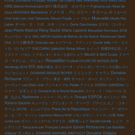
FOOD
AUX AMIS DES
株式会社 オルヴォー
VINS 20eme Anniversaire 2017
Fujimama san
Rose de
ドメーヌ・グレゴリー・ギヨーム
Barcelona
Zaza
MONTADA
47 リカーズ
Muscadet
Chef Yujiro san
chef Takemoto
Atsumi Foods
シャ
マルク
Moulin Pey
ダール・エ・リボ、ルネ・ジャン
Labrie
Denis Deschamps
ロマネ・コンティ
Jean-Pierre Robinot
Rémy Soulié 50ans
Lapierre
Beaujolais Nouveaux 2018
キューヴェ・オゼ
VINI JAPON
histoire de Bistros de Vin Nature
Restaurant Yacht
スリエ醸造所
Club
Ootsubo san
エドワール・ラフィット
Cuvée Voilà
パリ・ビス
passion
トロ・ロバセリア
S'ACCAPAU
Biotop Wines
ルイック
収穫20年記念・ク
Moulin à Vent
ドメー
リストフ・パカレ
トラモンタン
キタノセ店のシェフ
Cruise
Roussillon
ヌ・マクシム・マニョン
Football COUPE DE MONDE 2018
STC
カトリーヌ・ジャンボン
Vendange 2018
桜島の噴火
ヴァランスの星レスト
ドミニック・ドゥラン
Domaine
ラン”カシェット
DOMAINE RENAUD BOYER
Richaume
ブラン・ド・ブラン
東京・神田
サぺルリ・ポぺト
ダミアン・コクレ・
シ
ヌーヴォー
Les Etats-Unis
アンペキャブル
Paellia
アメリカ
CEDRIC GARREAU
ャトー・エギュイユ
Domaine de la Roche Buissière
コート・ド・マルペール
大
Groupe ESPOA
Narbonne
Vin
園 弘さん
シャトー・プレザンス
カリニャン
Raisins Gaulois
エノ・コネ・
キューヴェ・プランタン
ラ・ディーヴ・ブテイユ
チーム
Place de la République
2017年 ビュルアゼロ
ワインバー・ア・ボワー
ル・エ・ア・マンジェ
Laurence Manya-Krief
シモンヌサン・ドゥランの母
Saito
Junko san
ヴァン・ピックール
ウグイス・紺野真シェフ
Davide Gentile
シェフ フ
Sylvain Richeaume
レデリック
Takayama san
François Lemarié
Les Bastides
Domaine Grégory
d'Alquier
竹ノ内さん
DOMAINE RAPHAEL BARTUCCI