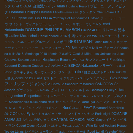
FRANCE
オーリックスの橋元さん
アレクサンドル・バン
ラトリエ・ド・キュイジ
自然派ワイン
Alain
プピーユ・アティピッ
ンヌ
Chef OKADA
Hoshino Resort
ク
Domaine Philippe Delmée
Paul
Minette Sano san
タン・タン
Chef Kôtaro
Louis Eugene
ラ・トルトゥー
ville Asti
ESPOA Yorozuya et Richeaume Histoire
ガ
chef
サイント・ヴィクトワール山
シ・ヌ・パルリオン・カリニャン
DOMAINE PHILIPPE JAMBON
リレール見本
Nakaminato
Claude ALIET
市
Julien Mareschal
中湊シェフ
Danse encore 2016
vin WA
ジャニエール村
エシ
RESTAURANT
グループ・エスポア
ャッペ・ベル・ロゼ
chef Torikai
イオデ
オ
2018年・ボジョレヌーヴォー
ーヴェルニュ
シャトー・ロックフォール
A Chacun
sa bulle 2016
Vendange 2018 Léonis
アルボワ
Gault & Millau
Les Uniques de Jules
Monica
Chauvet
Sakano Jun san
Hospice de Beaune
サンフォニー社
Frédérique
ESPOA Nakamoto
Cossard
Domaine Cauzon
大近の久米さん
ブラーヴ・マルゴ
Loire
Porto
長ユキ子さん
モーヴェータン
サントル
自然派ビストロ・Matsuki
中
山さん
cèdre de 2300 ans
ビストロ・イタリアンレストラン「グシテ」
Clos léonine
フィリップ・ジャンボン
Bistro Le Sancerre
restaurant CAN ROCA
St
ビストロ・モンマルトル
Haut
Joseph
ダヴィッド・シャペル
Christophe Pueyo
Languedoc-Roquebrun
ワインバー「ル・サンセール」
フレデリック・プルタリ
セ・ル・ヴァン
エ
Madeleine fille d'Alexandre Bain
Yorozuya
へニング・オエッシ
René Jean
ュ
レストラン「ル・プチ・コメルス」
LEVAT
Raymond
Sorcellerie
Côte de Py
2017
レ・ミュルジェ・デ・ドン・ドゥ・シヤン
Paris night
DOMAINE
CHÂTEAU CAMBON
AOC
イヤン・ベル
AMIRAULT
シリル
松尾シェフ
Yaoyu
トラン
Cuveé Ouech Cousin
バルセロナのユウコさん
Wine School
Foulard Rouge
îles de Lérins
レイモン
ローラン・フェル
ドゥ・モール
Rosé Lundi
Yve chef
モン・