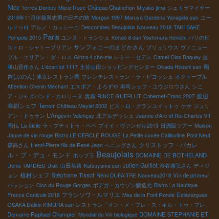
Nice
Terres Dorées
Marie Rose
Château Chainchon
Miyako-jima
シュトラマイヤー
2018年11月伊藤與志男の日本の旅
Morgon 1997
Maruya Gardens Yanagida san
エー
ルドゥロ
アルノ・カッシーニ
Descombes Beaujolais Nouveau 2018
TAKI BAKE
Paris
Pompois 2015
ユンヌ・トランシュ
Kendo 8 dan Yoshimura Kenichi
パリのビ
サンフォニーのまどかさん
ストロ・シャトーブリアン
ブリュリウス
ヴィニョー
ブル・エリアン・ダ・ロス
Ginza 4 cho-me
レミー・セデス
Camel
Clos Baquey
故
葡
勝山晋作さん
L'écart lot 1117
土佐山田ショッピングセンター
Okada Hiroshi san
呑(ぶのん)
東京レストラン業
フレンチレストラン・ラ・ピヨッシュ
オクトーブル
Attention Chenin Méchant
エスポア・よろずや
寿司シェフ・ユウジロウさん
シニ
渡辺
ア・ジャズバンド・カロリーヌ
貴腐
RINCE GUERLUT
Cabernet-Franc 2007
幸樹シェフ
Terroir
Château Meylet 2002
ビストロ・グランユイットゥ
ケケ
ジュリ
アン・ドゥラン
L'Angevin
Valençay
北アルデッシュ
Jeanne d'Arc et Roi Charles VII
南仏
La Sicile
ラ・プティトゥ・ペペ
プイイ・ヴァンゼル2013
日酒販ツアー
Maison
Jaune de vin rouge
Bistro LE CERCLE ROUGE
La Petite cuvée Cailloutine
Pont Neuf
クリストッフ・パカレ
森高さん
Henri-Pierre fils de René Jean
へニングさん
Beaujolais
ル・ブ・デュ・モンド
ホップラ
DOMAINE DE BOTHELAND
Julien Guillot
Denis TARDIEU
Diak
山田恭路
Katsuyama san
渋谷康弘さん
ディジ
植村シェフ
Stéphane Tissot
ョン
Rémi DUFAITRE Nouveau2018
Vin de primeur
パッション
Clos du Rouge Gorges
ボデガ・カウゾン醸造元
Bistro La Nautique
フランソワ・ルマリエ
France Canicule 2018
Mas de la Font Ronde
Estézargues
OSAKA Daikin KIMURA san
レストラン「オン・メ・フレ・ス・キル・トゥ・プレ」
Domaine Raphael Champier
Mondial du Vin biologique
DOMAINE STEPHANIE ET