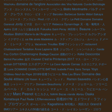
domaine de l'anglore
Washoku
Association des Vins Naturels
Cuvée Bistrologie
パルティー
Bistro Montmartre
アンヌ・エレンヌさん
ワインカーヴ・パピーユ
ダ・クレウス
サロン・ビオ・トップ
Barcelon
Barbecue Soirée
Midori Sakaya
ラ・コリーヌ・アンスピレ
Pinot
バティスト・クザン
Le Petit Domaine
Domaine
Jordy
Ganevat
ピザ店 ロバ・セリア
Rebecca
Dynamitage
天・地・葡萄木・人
Beaune
Apéro
日本ソムリエ協会会長
Fukuoka
Saint-Peray
神田祭り
シルーブル
Bistrot
ルクレアシオ
Akoibon
Marie-lo de l'Anglore
キューヴェ・プレッシウーズ
ン
ドメー
イクザヴィエ
sa fille ainée Madeleine
ル・スティアンゴルジュ・ルージュ
ヌ・ミレーヌ・ブリュ
Vacances
Trouillas
野崎ワインショップ
restaurent
Chateaubriand
Tentation
Anne Lapierre
熊本
ジュヴレイ・シャンベルタン
Garde
Corton Charlemagne
Keke Descombe
Fou
Bodega Cauzon
感動のワイン
C'est le Printemps 2017
Bistrot Parcelles
金沢
Chatelet
マス・ロー・ブラン
エスポアツアー
sylvain DITTIERES
La Cave Apicole
Cornas
カタロニア人
チボー
Yoyo
愛
Lune
DOMAINE CHARLOTTE BATTAIS
Isabelle Frère
Sans Temps
Domaine des
Château-Neuf-du-Pape
2018年収穫ラピエール
Mas Lau Blanc
Soulié 400ans
Ramon Saavedra
LIN Yusen
キューヴェ「レッド」
パシオン心斎
ドメーヌ・ジェローム・ソリーニ
橋店
シャトー・ブリアン
Domaine Beauthorey
ルペール・ド・カルトゥッシュ
マチュー・エ・カミーユ・ラピエール
ベン
Marc Pesnot
モニカさん
Osaka
スカブ
NAHA
Bazas viande
Abriou
収穫2017年
Komatsuya
エドワード・ラフィッ
Paul Reder
L'Effervescence
プロヴァンス
Kagoshima
ト
Grand 8
ポール・ジレ
寿司職人・岡田大介
BMOツアー
ユキさんの50歳の誕生会
コート・ド・レイヨン
レーザン・ゴロワ