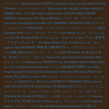
Sakurajima 2016
Domaine Anthony
ブリュリウス
ESPOA Yorozuya Yukiko san
Thevenet
Takenouchi san
カシェットのまさシェフ
横須賀
Les Maoù
MARUGO
Jean-Claude
GRANDE
水道・江戸川橋
Indigene
Marcel
Oriole ARTIGAS
LAPALU
Ishikawa san
CPV Kikuchi Madoka
ビストロ「俊」
ダヴィデ、ピエラ
Banyuls-sur-Mer
Harrys Bar Paris
OFF
DOMAINE FRANCOIS SAINT-LO
ローラ
Provence
サン・トーバン
ン・エルラン
トマ
ドメーヌ・ポトロン・ミネ
SILEX
ジャン・ポール・ドーマン
Sauvignon 2016
Yvon Metras
ポンポン・ルージュ
ポ
ワイン見本市
エマニュエル・ラセーニュ
ンポワ2015年
Philippe Alliet
2021
「アンディジェンヌ」
Vin italien
Minami chan
天と地のエネルギー
オゼ
レ・ザフランシ
DOMAINE PASCAL SIMONUTTI
ピノ・ノワ
orgamic
Nora
ール
札幌
Tarragona
福岡の今尾さん
イヤン・ド・リュ
Avital
Vin de France
桜
シャトー・プピーユ
島 2016年
Coteaux du Layon
Carole de La Nautique
KM31
ヨヨ
Shubidoba
ル・バトセ
Hachijou-jima YAMADAYA san
Autriche
BMO Kiritani
Edouard Laffitte
san
Louvre
Katsuyama Shinsaku san
アブリウ
Jean-Marie
Fleurie
aux Amis des Vins Tours
Vergé
Domaine Prieuré Saint Christophe
the
Thames
Paris Bistro Le Verre Volé
ビストロ・ビュヴァール
バルセロナ・ワインエ
Tokyo
ージェントの佐竹裕子さん
Bar à Vins A BOIRE ET A MANGER
Clos de
Vendanges 2017
Taillac
NICOLAS BERTIN
Nuit Bordeaux
ビストロ・ペシェミニ
スペイン
アルマ・マテル
コート・ド・ピィ
ヨン
ドメーヌ・ル・スカラベ
野村ユニソン社長
DOMAINE DE L'ECHALIER
ドメーヌ・ドーピヤック
Florance
ＥＳＰＯＡ TOUR
ギー・ブランシャール
Fête du Vin Nature
2018 millésime
YUZU
Lapierre
ヴァンサン・ムラン
Mas del Périé
Domaine Haut Brugas
vin