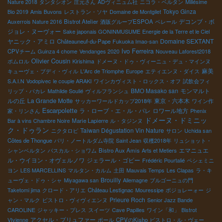
Nature 2018
タンタシオン
庄元さん
ADヴィニュム社
ニコラ・ベルタン
Millésime
Tokyo Ginza
Bio 2019
Amis Buvons
レストラン・ソヤ
Domaine de Montgilet
デコンブ・ボ
Auxerrois Nature 2016
Bistrot Atelier
酒販グループESPOA
ベレール
ジョレ・ヌーヴォー
Sake japonais GONINMUSUME
Energie de la Terre et le Ciel
ヤニック・アミロ
Domaine SEXTANT
Châteauneuf-du-Pape
Fukuoka Imao-san
Ivo Ferreira
CPVチーム
Guinza 4 chome
Vendanges 2020
Nouveau Laforest2018
Olivier Cousin
ポムロル
Kirishima
ドメーヌ・ドゥ・ヴィーニュ・デュ・マインヌ
麻美
キューヴェ・ブディ・ヴィル
L'Arc de Triomphe
Europe
エティエンヌ・ダイス
S.A.I.N
Vodopivec
le couple ARAKI
ワインカヴィスト・ロックス・オフ
試飲会フィ
BMO Masako san
モンマルト
リップ・パカレ
Mathilde Soulié
ヴィルフランシュ
ルの丘
La Grande Motte
東京・六本木
サッカーワールドカップ2018年
ワイン作
Escarpolette
ラ・ローブ・エ・ル・パレ
ロワール地方
家・リンさん
Phenix
ドメーヌ・ドミニッ
Bar à vins Chambre Noire
Marie Lapierre
ル・タジンヌ
ク・ドゥラン
Taiwan Dégustation Vin Nature
ニクタロピ
サロン
Uchida san
Côtes de Thongue
パリ・ノートルダム寺院
Saint Jean
収穫2018年
リュショット・
エマニュエ
シャンベルタン
パスカル・ショワム
Bistro Aux Amis
Arts et Metiers
ル・ウイヨン・オヴェルノワ
ジェラール・ゴビー
Frédéric Pourtalié
ペシェミニ
ヨン
LES MARCELLINS
マルタン・カルム
土田
Mauvais Temps
Les Clapas
ラ・キ
Brouilly
ューヴェ・ドゥ・シャ
Miyagawa san
Allemagne
ブルゴーニュの門
Taketomi jima
クロード・アリエ
Château Lestignac
Mouressipe
ボジョレーォー
ジ
Prieure Roch
ャン・マルク
ビストロ・ヴィヴィエンヌ
Senior Jazz Bande
CAROLINE
ジャッキー・プレス
スイーツ
Cave Papilles
ワイン「和」
Bistrot
アクセル・プリュファー
VIvienne
ポール
CPVのKisho
ビストロ・ル・ヴェー