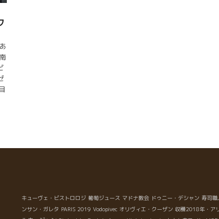
フ
 あ
南
ビ
ゼ
目
出
キューヴェ・ビストロロジ
葡萄ジュース
マドナ教会
ドゥニー・デシャン
寿司職
ンサン・ガレタ
PARIS 2019
Vodopivec
オリヴィエ・クーザン
収穫2018年・ア