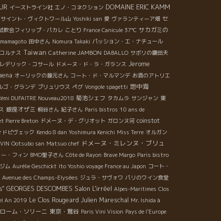
UR
DOMAINE ERIC KAMM
イーストライン社
エノ・コネクション
セ
サイント・ヴィクトワール山
Yoshiki san
愛
ヴァランティーア畑
サカガミの
試飲会フィリップ・パカレ
ことり
France Canicule 37℃
mamagoto
田中さん
Nomura Takaki
パッション・エ・ナチュール
Taiwan
Catherine JAMBON
コルナス
DABALLO
サボリの鎌田夫
Jerome
レデリック・コサール
ドメーヌ・ド・ラ・ガランス
aena
オーリックの藤元さん
コート・ド・マルマンデ
お酒のアトリエ
地中海
ルゴ・グランデ
ブリュリウス
ペグ
Vongole spagetti
菊池シェフ
Rémi DUFAITRE Nouveau2018
タカムラ
サンジャン
東
銀座オザミ
ス
桐谷さん
紀子さん
Paris bistros
10 ans de
coinstot
t Pierre Breton
ドメーヌ・デ・グリオット
ガロンヌ河
ォドピヴェック
Kendo 8 dan Yoshimura Kenichi
Miss Terre
オルガン
ドメーヌ・ミレンヌ・ブリュ
VIN
Ootsubo san
Matsuo chef
リー・フィン
BMO聖子さん
Côte de Rayon
Brave Margo
Paris bistro
ジム
Aurélie Geschickt
Ito Yoshio voyage France au Japon
コート・
Avenue des Champs-Elysées
ジュラ・サヴォワ
パリのワイン食堂
Salon L'irréel
s"
GEORGES DESCOMBES
Alpes-Maritimes
Clos
Le Clos Rougeard
Julien Mareschal
el An 2019
Mr. Ishida à
ローム・ソリーニ
東京・鴬谷
Paris Vini Vision
Pays de l'Europe