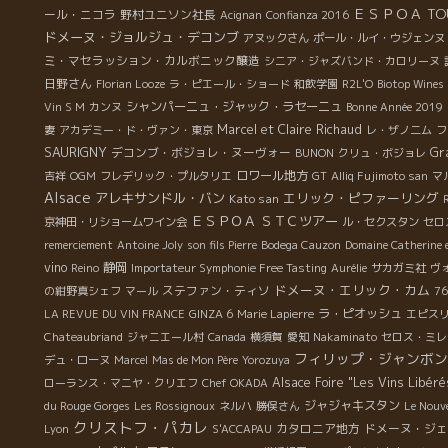
ＥＳＰＯＡ TO
ール・ニコラ
野村ユニソン社長
Acignan
Confianza 2016
ドメーヌ・ジョルジュ・デコンブ
アヌックさん
ポール・ルイ・ウジェンヌ
ミ・マセラッション・カルボニック醸造
シニア・ジャズバンド・カロリーヌ
日野さん
Florian Looze
ラ・ピエール・ショード
和飲学園
R2L'O
Biotop Wines
シャンパーニュ・ジャック・ラセーニュ
Vin S M
カンヌ
Bonne Année 2019
Marcel et Claire Richaud
妻
アカデミー・ド・ヴァン・東京
レ・ザノ二ム
フ
SAURIGNY
デコンブ・ボジョレ・ヌーヴォー
Gr
BUNON
クリュ・ボジョレ
ロワール地方
吉祥
OGM
フレデリック・プルタリエ
GT
Alliq Fujimoto san
マ
Alsace
アレキサンドル・バン
エリック・ピファーリング
Kato san
ＥＳＰＯＡ
ＳＴＣツアー
京神田・リショームワイン会
ル・セクスタン
セロ
remerciement
Antoine Joly
son fils Pierre
Bodega Cauzon
Domaine Catherine e
vino
静岡
Reino
Importateur Symphonie Free Tasting
Aurélie
サカガミ社
ヴ
ドメーヌ・エリック・カム
ステファン・ティソ
の紺野真シェフ
マール
76
ラ・ピオッシュ
LA REVUE DU VIN FRANCE
GINZA 6
Marie Lapierre
エピス
Chateaubriand
ジャニエール村
Canada
横須賀
愛知
Nakaminato
セロス・ミレ
フィリップ・ジャンボン
デュ・ローヌ
Marcel
Mas de Mon Père
Yorozuya
Alsace Foire "Les Vins Libéré
ローランス・マニヤ・クリエフ
Chef OKADA
ジャジャキスタン
du Rouge Gorges
Les Rossignoux
ネルハ
勝俣さん
Le Nouv
クリストフ・パカレ
カタロニア地方
ドメーヌ・ジェ
Lyon
S'ACCAPAU