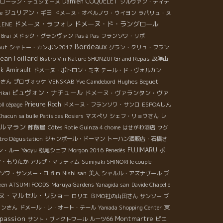
Damien COQUELET
F ローラン・デュシェーヌ
シルヴァン・ディテ
ジュリアン・ギヨ
e
ドメーヌ・オベルノワ・ウイヨン
ラパリュ・ヌ
ドメーヌ・ラフォレ
ドメーヌ・ド・ラングロール
LENE
 Brai
メドック・グランヴァン
Pas à Pas
フランソワ・リボ
Bordeaux
aut
シャトー・カンボン2017
グラン・クリュ・フラン
Jean Foillard
Grand Repas
Bistro Vin Nature SHONZUI
故勝山
ck Amirault
ドメーヌ・ポトロン・ミネ
テール・ド・ヴォルカン
Hughes Beguet
子さん
プロヴォッケ
VENSKAB
Yve Camdebord
ビュヴォン・ナチュール
ドメーヌ・ヴァランタン・ヴァ
ikai
Prieure Roch
ll cépage
ドメーヌ・フランソワ・サンロ
ESPOAしん
レ
Chacun sa bulle
Patis des Rosiers
マスぺリ
シェフ・リョウさん
ルマラン
酢飯屋
Côtes Rotie
Guinza 4 chome
はせがわ酒店
ウグ
stro Dégustation
ジャンポール・ドーマン
トーハン酒販店・石橋さ
FUJIMARU
ボ
ン・ルー
Yaoyu
松尾シェフ
Morgon 2016
Penedès
ア・もりたか
アルプ・マリティム
Sumiyaki SHINORI le couple
ソワ・サンメー・ロ
film
Nishi san
美人
シャルル・アズナヴール
プ
 ken ATSUMI FOODS
Maruya Gardens Yanagida san
Davide Chapelle
ヌ・マルセル・リショー
ロリエ
ＢＭО社の山田さん
サンソー
ブ
東
リンさん
ドメール・レ・オート・テール
Yamada Shopping Center
passion
Montmartre
ピエ
サント・ヴィクトワール
ルーツ66