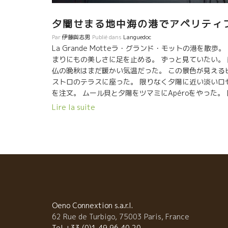
夕闇せまる地中海の港でアペリティ
Par
伊藤與志男
Publié dans
Languedoc
La Grande Motteラ・グランド・モットの港を散歩。
まりにもの美しさに足を止める。 ずっと見ていたい。 
仏の晩秋はまだ暖かい気温だった。 この景色が見える
ストロのテラスに座った。 限りなく夕陽に近い淡いロ
を注文。 ムール貝と夕陽をツマミにApéroをやった。 
は夕焼けを離れなかった。 Wabi-Sabi。 日常の偶然に
Lire la suite
逢った幸せなひと時。
Oeno Connextion s.a.r.l.
62 Rue de Turbigo, 75003 Paris, France
Tel +33 (0)1 49 96 40 20