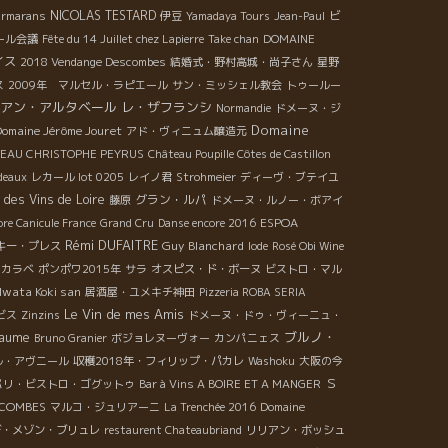
NICOLAS TESTARD
ビ
armarans
伊豆
Yamadaya Tours
Jean-Paul
ール会議
Fête du 14 Juillet chez Lapierre
Take chan
DOMAINE
イス
2018 Vendange Descombes
結婚式・野村高城・尚子さん
星野
ス
2009年 マルセル・ラピエール
サン・ミッシェル教会
トゥールー
アン・アルタベール
レ・ザフランシ
Normandie
ドメーヌ・ジ
Domaine
Domaine Jérôme Jouret
アド・ヴィニュム醸造元
EAU CHRISTOPHE PEYRUS
Château Poupille Côtes de Castillon
deaux
レカール lot 0205
レイノ君
Strohmeier
ディーヴ・ブテイユ
 des Vins de Loire
グラン・ルパ
藤原
ドメーヌ・ルノー・ボアイ
ESPOA
re Canicule France
Grand Cru
Danse encore 2016
Rémi DUFAITRE
Guy Blanchard
キー・プレス
Iode
Rosé Obi Wine
スカラベ
ポンポワ2015年
サラ
オスピス・ド・ボーヌ
ビストロ・マル
Iwata Koki san
居酒屋・ユメキチ神田
Pizzeria ROBA SERIA
Le Vin de mes Amis
ビス
Zinzins
ドメーヌ・ドゥ・ヴィーニュ・
ブルノ・
eaume
Bruno Granier
ボジョレヌーヴォー
カンパニェス
ル・アヴニール
収穫2018年・フィリップ・パカレ
Washoku
大阪の今
Ｓ
パリ・ビストロ・ゴグットゥ
Bar à Vins A BOIRE ET A MANGER
COMBES
マルコ・ジュリアーニ
La Trenchée 2016
Domaine
デ・メゾン・ブリュレ
restaurent Chateaubriand
リリアン・ボッシュ