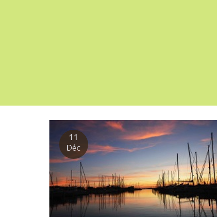
11
Déc