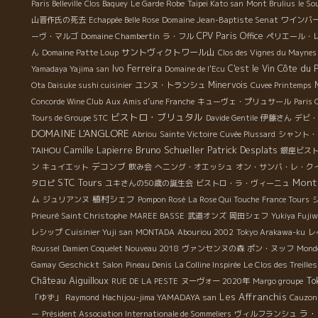
Paris Belleville
Clos Baquey
Le Garde Robe
Taipei Kato san
Mont Brulius
le So
Domaine Jean-Baptiste Senat
山晋作氏の死去
Echappée Belle Rose
ワインバ
CPV Paris Office
ーヴ・マルゴ
Domaine Chambertin
ラ・フル
ペリエール・
サントヴィクトワール山
ん
Domaine Patte Loup
Clos des Vignes du Maynes
Ivo Ferreira
Côte du 
C'est le Vin
Yamadaya Yajima san
Domaine de l'Ecu
Minervois
Ota Daisuke sushi cuisinier
ユンヌ・トランシュ
Cuvee Printemps
Concorde Wine Club
Aux Amis d’une Franche
キューヴェ・プリュサール
Paris 
ビストロ・ブリュタル
Tours de Groupe STC
Davide Gentile
伊藤さん
デビ・
DOMAINE L'ANGLORE
Abriou
Sainte Victoire
Cuvée Plussard
シャント・
Bruno Schueller
Patrick Desplats
TAIHOU
Camille Lapierre
銀座ビスト
デコンブ
ン
キュイエット
飲み会
へニング・オエッシュ
オン・サンバ・レ・ク
STC Tours
Mont
タロピ
ユキさんの50歳の誕生会
ビストロ・ラ・ヴィーニュ
ム
植村シェフ
ジュリアンヌ
Pompon Rosé
La Rose Qui Touche
France Tours
Prieuré Saint Christophe
MAREE BASSE
武道オンズ
岡田シェフ
Yukiya Fuji
レシップ
Cuisinier Yuji san
MONTADA
Abouriou 2002
Tokyo Arakawa-ku
レ
Roussel
Damien Coquelet Nouveau 2018
ヴァンセンヌの森
ポン・ヌッフ
Monde
Geschickt
Gamay
Salon
Pineau Denis
La Colline Inspirée
Le Clos des Treilles
Château Aiguilloux
To
RUE DE LA PESTE
ヌーヴォー 2020年
Margo groupe
Les Affranchis
「ゆず」
Raymond
Hachijou-jima YAMADAYA san
Cauzon
ラ・
ー
Président Association Internationale de Sommeliers
ヴィルフランシュ