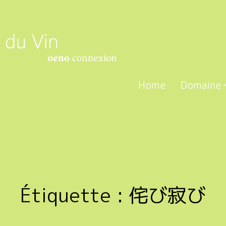
Home
Domaine
Étiquette :
侘び寂び