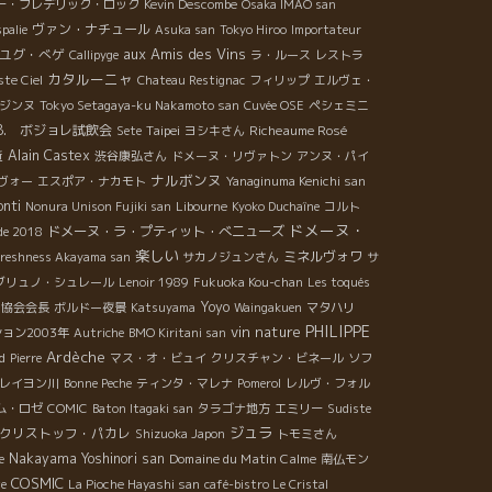
ー・フレデリック・ロック
Kevin Descombe
Osaka IMAO san
ヴァン・ナチュール
spalie
Asuka san
Tokyo Hiroo
Importateur
aux Amis des Vins
ユグ・べゲ
Callipyge
ラ・ルース
レストラ
カタルーニャ
ste Ciel
Chateau Restignac
フィリップ
エルヴェ・
ジンヌ
Tokyo Setagaya-ku Nakamoto san
Cuvée OSE
ペシェミニ
B.B. ボジョレ試飲会
Taipei
Richeaume Rosé
Sete
ヨシキさん
Alain Castex
近
渋谷康弘さん
ドメーヌ・リヴァトン
アンヌ・パイ
ナルボンヌ
ヴォー
エスポア・ナカモト
Yanaginuma Kenichi san
nti
Nonura Unison Fujiki san
Libourne
Kyoko Duchaîne
コルト
ドメーヌ・
ドメーヌ・ラ・プティット・べニューズ
de 2018
楽しい
ミネルヴォワ
Freshness Akayama san
サカノジュンさん
サ
ブリュノ・シュレール
Lenoir 1989
Fukuoka Kou-chan
Les toqués
Yoyo
エ協会会長
ボルドー夜景
Katsuyama
Waingakuen
マタハリ
PHILIPPE
vin nature
ョン2003年
Autriche
BMO Kiritani san
Ardèche
d
Pierre
マス・オ・ビュイ
クリスチャン・ビネール
ソフ
レイヨン川
Bonne Peche
ティンタ・マレナ
Pomerol
レルヴ・フォル
ム・ロゼ
COMIC
Baton Itagaki san
タラゴナ地方
エミリー
Sudiste
ジュラ
クリストッフ・パカレ
Shizuoka Japon
トモミさん
Nakayama Yoshinori san
Domaine du Matin Calme
e
南仏モン
COSMIC
te
La Pioche Hayashi san
café-bistro Le Cristal