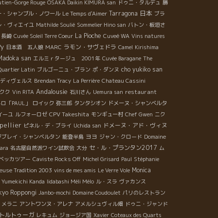
utien-Gorge Rouge
OSAKA Daikin KIMURA san
ドゥニ・タルデュ
勝
日本
Tarragona
ー・シャンブル・ノワール
Le Temps d'Aimer
ブラ
レ・ヴィエイユ
Mathilde Soulié
Sommelier Hino san
バトン・板垣さ
La Pioche
長崎
Cuvée Soleil Terre Coeur
Cuveé WA
Vins natures
Py
ラモン・サヴェドラ
日本酒 五人娘
MARC
Camel
Kirishima
Madoka san
エルミｒタージュ 2001年
Cuvée Baragane
The
cho yukiko san
Quartier Latin
ブルゴーニュ・ブラン
ポ・ダンヌ
ディヴェルス
Brendan Tracy
La Perrière
Chateau Cassini
Andalousie
restaurant
クク
Vin RITA
石川さん
Uemura san
ロ「PAUL」
ロイック
弥三郎
タンタシオン
ドメーヌ・シャンベルタ
CPV Takeshita
イーユ
ルフォーロゼ
モンギュー村
Chef Gwen
ニク
pellier
ドメーヌ・アド・ヴィヌ
ピネル・デ・ブライ
Uchida san
ヨヨ
ジブレイ・シャンベルタン
能登半島
ジャン・クロード
Domaine
セ・ル・プランタン2017
wara
名古屋自然派ワイン試飲会
大分
ム
ベッカツアー
Caviste Rocks Off
Michel Grisard
Paul
Stéphanie
Monica
use Tradition 2003
vins de mes amis
Le Verre Vole
Yumekichi Kanda
Iidabashi Méli Mélo
ル・スラ
ヴァカンス
kyo Roppongi
Janbo-mochi
Domaine Coudoulet
パリのレストラン
メラニ
アントワンヌ・アレナ
アメルシュヴィル畑
ドゥニ・ジャンド
トルトゥーガ
レキュム
ジョージア国
Xavier
Coteaux des Quarts