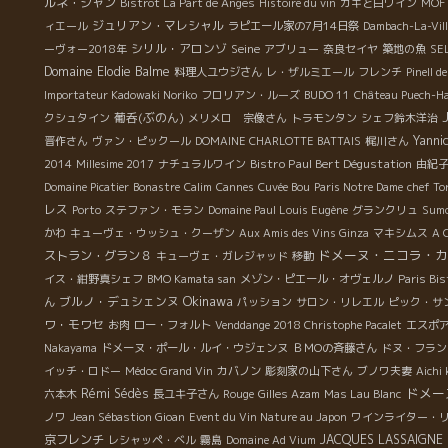
ルネ・ジャン
Bistrot La Part de Anges
Histoire du vin
カキと白ワイン
MO
ジュリアン・マレシャル
ィエール
ラピエール家の7月14日祭
Dambach-La-Vill
シリル・アロンゾ
Seine
ーヴォー2018年
アブリュー
奈良セイヤ
築地の魚
SE
Domaine Elodie Balme
料理人ユウジさん
レ・ザルミエール
フレンチ
Pinell de
Importateur Kadowaki Noriko
フロリアン・ルーズ
BUDO 11
Château Puech-H
葡呑(ぶのん)
クシュタイン
メリメロ 宗像さん
トラモンタン
シェフ鈴木洋治
Yanni
晋作さん
ヴァン・ピックール
DOMAINE CHARLOTTE BATTAIS
梶川さん
Bistro Paul Bert Dégustation
2014
Millesime 2017
ナチュラルワイン
由紀
Domaine Picatier
Bonastre
Calim
Cannes
Cuvée Bou
Paris Notre Dame
chef Tor
レス
Porto
ステファン・モラン
Domaine Paul Louis Eugène
グランクリュ
Sumo
かわ
キューヴェ・ウッシュ・クーザン
Aux Amis des Vins Ginza
マキシムス
A 
ドメーヌ・ニコラ・カ
ストラン・グラン８
キューヴェ・ガレジャッド
移動
イス・紺野真シェフ
BMO Kamata san
メゾン・ピエール・オヴェルノ
Paris Bi
Okinawa
ブルノ・デュシェンヌ
ん
パッション
サロン・リレエル
ピック・サ
ワ・モワセ
お肉
ロー・フォルト
Venddange 2018 Christophe Pacalet
エスポ
Nakayama
ドメーヌ・ポール・ルイ・ウジェンヌ
ＢＭОの斉藤さん
ドヌ・フラン
イッチ・ロドー
Médoc Grand Vin
カバノン
彫刻家の山下さん
ブノワ夫妻
Aichi
ドメー
Rémi Sédès
六本木
長ユキ子さん
Rouge
Gilles Azam
Mas Lau Blanc
ノワ
Jean Sébastion Gioan
Event du Vin Nature au Japon
ワインライター・
京フレンチ
JACQUES LASSAIGNE
レシャッペ・ベル
霧島
Domaine Ad Vium