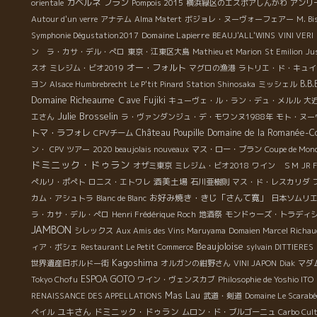
カベルネ フラン
orientale
Pompois 2015
横浜緑区のエスポアしんかわ
アンリ
Autour d'un verre
アナテム
Alma Matert
ボジョレ・ヌーヴォーフェアー
M. Bi
Domaine Lapierre
Symphonie Dégustation2017
BEAUJ'ALL'WINS
VINI VERI
ン ラ・カサ・デル・ぺロ
東京・江東区大島
Mathieu et Marion
St Emilion
Ju
オー・フォルト
スオ
ミレジム・ビオ2019
マグロの漁港
ラトリエ・ド・キュイ
B.
ヨン
Alsace Humbrebrecht
Le P'tit Pinard
Station Shinosaka
ミッシェル
Domaine Richeaume
Ｃave Fujiki
キューヴェ・ル・ラン・デュ・メルル
大
Julie Brosselin
エさん
ラ・ヴァンダンジュ・デ・モワンヌ1988年
モト・ヌー
Château Poupille
トマ・ラフォレ
Domaine de la Romanée-Co
CPVチーム
ン・
CPV ツアー
2020 beaujolais nouveaux
マス・ロー・ブラン
Coupe de Mon
ドミニック・ドゥラン
オザミ東京
ミレジム・ビオ2018
ワイン ＳＭ
JR 
酒美土場
ぺルリ・ポぺト
ロニス・エトワレ
石川亜樹則
マス・ド・レスカリダ
お好み焼き・きじ「さんて寛」
カム・アシュトラ
Blanc de Blanc
日本ソムリ
ラ・カサ・デル・ぺロ
Henri Frédérique Roch
地酒祭
モンドゥーズ・トラディシ
JAMBON
シレックス
Aux Amis des Vins Maruyama
Domaien Marcel Richau
Beaujoloise
ィア・ボシェ
Restaurant Le Petit Commerce
sylvain DITTIERES
Kagoshima
世界遺産旧ボルドー街
オルガンの紺野さん
VINI JAPON
Diak
マダ
ESPOA GOTO
Tokyo Chofu
ワイン・ヴェンスカブ
Philosophie de Yoshio ITO
Mas Lau
RENAISSANCE DES APPELLATIONS
武道・剣道
Domaine Le Scarabé
ユキさん
ドミニック・ドゥラン
ペイル
ムロン・ド・ブルゴーニュ
Carbo Cul