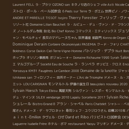
Laurent FELL
ラ・プラツ
OZONO san
キタノセ店のシェフ
ville Asti
Nicole C
ストロ・ポール・ベール試飲会
6 Pieds sur Terre
ラ・ボエム
世界ピノ・ノワ
Thierry Forestier
フィリップ・ヴァ
ANDRE ET MIREILLE TISSOT
Isojiro
リゾート社
Domaine Lilian Bauchet
ラ・ルビュー・デュ・ヴァン・ド・フラン
ジュリ
台北
ズ
ノートルダム寺院
Bio
Chef Konno
コマックス・エティリックス
ャン・モペルチュイ
長女のマドレーヌちゃん
世界遺産
凱旋門
Konno de Organ
Dominique Derain
Corbiere
Okonomiyaki PASEMIA
クード・フォリ
CHAT
パトリック・デプラ
Boldness
Corse
Daikin
Ciel-Terre-Vigne-Homme
Nuit Bor
Salon
ホップラ
オリゾン事務局
ボジョレーォー
Domaine Richaume 1998 Syrah
ラ・ランベラ
エ
マルゴグループ
Societé Eau de Souche
オリビエ・クロス
Enco
Yorozuya
Domaine de la lunotte
KM31
Faugères
Le Cambon 2008
ジャッ
Ishikawa san
フィロソフィー
田所オーナー
L'Arc de Triomphe
ドメーヌ・ル・
モンマルトル
ミット
LOU CARIGNAN
伊藤の誕生日
beaujolais nouveau 2020
Sylvain Hoesch
Tokyo Ebisu
萬屋天狗
シルヴァン・レスポー
モンマルトル・
Sylvain Rich
デュ・マインヌ
SILEX
vendange 2018 Lapalu
Sorcellerie 2017
シュレール
アラン・シャペル
Bistro Grand 8
Paris Chatelet
シャトー・ベ
尾さん
ドメーヌ・デ・サブロネット
寿司シェフ・ユウジロウさん
収穫2018年
ａｉｎｔ-Emilion
Dard et Ribo
パリビストロ試飲会
DES
タヴェル・ロゼ
Laguerre
Isabelle Frère
ホテル・ボマ
restaurant Yaoyu
マリオン
ドメーヌ・