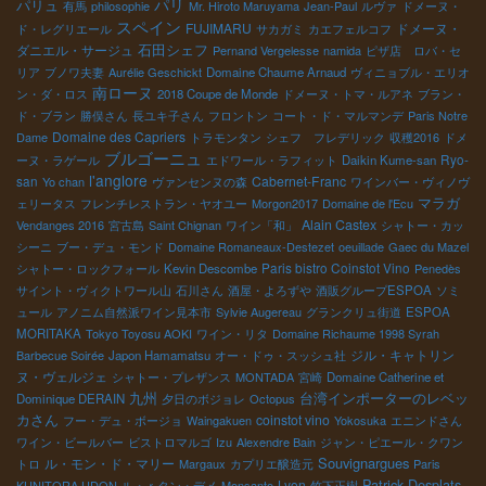
パリ
パリュ
有馬
philosophie
Mr. Hiroto Maruyama
Jean-Paul
ルヴァ
ドメーヌ・
スペイン
FUJIMARU
ドメーヌ・
ド・レグリエール
サカガミ
カエフェルコフ
石田シェフ
ダニエル・サージュ
Pernand Vergelesse
namida
ピザ店 ロバ・セ
リア
ブノワ夫妻
Aurélie Geschickt
Domaine Chaume Arnaud
ヴィニョブル・エリオ
南ローヌ
ン・ダ・ロス
2018 Coupe de Monde
ドメーヌ・トマ・ルアネ
ブラン・
ド・ブラン
勝俣さん
長ユキ子さん
フロントン
コート・ド・マルマンデ
Paris Notre
Domaine des Capriers
Dame
トラモンタン
シェフ フレデリック
収穫2016
ドメ
ブルゴーニュ
Ryo-
ーヌ・ラゲール
エドワール・ラフィット
Daikin Kume-san
l'anglore
san
Cabernet-Franc
Yo chan
ヴァンセンヌの森
ワインバー・ヴィノヴ
マラガ
ェリータス
フレンチレストラン・ヤオユー
Morgon2017
Domaine de l'Ecu
Alain Castex
Vendanges 2016
宮古島
Saint Chignan
ワイン「和」
シャトー・カッ
シーニ
ブー・デュ・モンド
Domaine Romaneaux-Destezet
oeuillade
Gaec du Mazel
Paris bistro Coinstot Vino
シャトー・ロックフォール
Kevin Descombe
Penedès
サイント・ヴィクトワール山
石川さん
酒屋・よろずや
酒販グループESPOA
ソミ
ュール
アノニム自然派ワイン見本市
Sylvie Augereau
グランクリュ街道
ESPOA
MORITAKA
Tokyo Toyosu AOKI
ワイン・リタ
Domaine Richaume 1998 Syrah
ジル・キャトリン
Barbecue Soirée
Japon Hamamatsu
オー・ドゥ・スッシュ社
ヌ・ヴェルジェ
シャトー・プレザンス
MONTADA
宮崎
Domaine Catherine et
台湾インポーターのレベッ
九州
Dominique DERAIN
夕日のボジョレ
Octopus
カさん
coinstot vino
フー・デュ・ボージョ
Waingakuen
Yokosuka
エニンドさん
ワイン・ビールバー
ビストロマルゴ
Izu
Alexendre Bain
ジャン・ピエール・クワン
Souvignargues
ル・モン・ド・マリー
トロ
Margaux
カプリエ醸造元
Paris
Patrick Desplats
Lyon
KUNITORA UDON
ル・ｒタン・デメ
Monsanto
竹下正樹