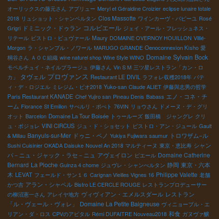
オーリックスの藤元さん
アブリュー
Meryl et Géraldine Croizier
eclipse lunaire totale
Clos Massotte
2018
リュショット・シャンベルタン
ワインカーヴ・パピーユ
Rosé
コルビエール
ドミニック・ドゥラン
Grigri
ジェイ・アール・フレッシュネス・
リテール
ビストロ・ビュヴァール
Maury
DOMAINE OVERNOY HOUILLON
Villié-
Morgon
ラ・シャンブル・ノワール
MARUGO GRANDE
Oenoconnexion Kisho
愛
Domaine Sylvain Bock
桐谷さん
ＡＯＣ組織
wine naturel shop
Wine Style WINO
モペルチュイ・ネイルプラージュ
伊藤さん
Vin S M
三ツ星レストラン「カン・ロ
プロヴァンス
タヴェル
カ」
Restaurant LE DIVIL
ラフォレ収穫2018年
パテ
ィ・デ・ロジエル
ミレジム・ビオ2018
Yuko-san
Claude ALIET
伊藤與志男の哲学
エノ・コネ・チ
Paris Restaurant KANADE
Chef Yujiro san
Pineau Denis
Babass
ーム
Florance
St Emilion
サぺルリ・ポぺト
76VIN
リョウさん
ドメーヌ・デ・グリ
オット
Barcelon
Domaine La Tour Boisée
トゥールーズ
飯田橋 ジャングレ
クリ
ュ・ボジョレ
VINI CIRCUS
ジュ・ド・ショセット
ビストロ・アン・ジュール
Gault
Banyuls-sur-Mer
ドゥニ・ペノ
トロワザム−ル
& Millau
Yukiya Fujiwara
saumur
シャン
Sushi Cuisinier OKADA Daisuke
Nouvel An 2018
マルティーヌ
東京・恵比寿
パ－ニュ・ジャック・ラセ－ニュ
アヴェイロン
Domaine Catherine
ピエール
Bernard
La Pioche
静岡
東京・六本
Guinza 4 chome
ジュヴレ・シャンべルタン
木
Philippe Valette
LEVAT
フェールド・サン１６
Carignan Vieilles Vignes 16
老舗
アラン・シャペル
かつ吉
Bistro LE CERCLE ROUGE
レストランプロデューサー
ヴィヴィアン・エメルスダール
レストラン
の柳沼憲一さん
アレイヤ地方
「ル・ヴェール・ヴォレ」
Domaine La Petite Baigneuse
ヴィニョーブル・エ
和食
リアン・ダ・ロス
CPVのアビタル
Rémi DUFAITRE Nouveau2018
ガヌヴァ醸