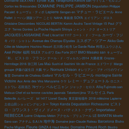
Domaine SEXTANT
札幌
Eyrolle
Yanaginuma Kenichi san
ヴィリエ・モルゴン
DOMAINE PHILIPPE JAMBON
Corton les Bressandes
Dégustation Philippe
マチュー・ラピエール
Lapierre
Pacalet
キューヴェ・ティボ
Sengan-en
Anne
Paillet
トーハン酒販ツアー
ことり
NAHA
東銀座 SOYA
エイリアン・ダロス
グラ
Ghislaine Descombes
NICOLAS BERTIN
Kamm Asutra
Tavel Vintage 15
Paul
エナ
Terres Dorées
La Pioche Hayashi Shinya
シャント・クク
オーストリア
JACQUES LASSAIGNE
カーヴ・フジ
Fred
L'écart lot 1117
コート・ド・フール
エスポア・ツアー
キ
パリ・シャトレ
Avenue des Champs-Elysées
Akiko Goto
Côte de Malepère
Hoshino Resort
石川県小松市
Le Garde Robe
料理人ユウジさん
Axel Prüfer
福岡
BMO Masako san
SILEX
アルボワ
Eau Forte 2017
キューヴェ
ビストロ・フラコン
「和」
テール・ド・ヴォルカン2014
大榮産業
Crozes-
Hermitage 2016
弥三郎
Les Maù
Sushi et Sashimi
Vin de France
エドワード
Margo
Nomura Unison
groupe
伊藤の誕生日
大鵬
サン
オレリアン・プチ
パリのワイン
マルセル・ラピエール
montagne Sainte
食堂
Domaine de Chateau Gaillard
レミー・デュフェートル
Victoire
Aux Amis des Vins Maruyama
ケケ
ロニス・
ペルピニャン
エトワレ
石田克己
76ヴァン
ジャック・セロス
Alliq Fujimoto san
マルセイユ
Matsuo Chef et sa femme
cavistes japonais
Taketomi jima
Paris
Belleville
ルバレーズ lot 1417
Lionel Gauby
東京築地場外
2018 millésime Lapierre
ビスト
Tokyo Kanda Dégustation Richeaume
土佐山田ショッピングセンター
ロ・コワンスト・ヴィノ
Importateur
ドメーヌ・バティスト・クザン
REBECCA
Loirre
Châpeau Melon
アクセル・プリュフール
LE BARATIN
Minette
地中海
Barcelona
Sano san
アナテム
S.A.I.N
Domaine jean-Claude Rateau
Bistro
Fleurie
Domaine Prieuré Roch
Peche Mignon
GINZA 6
Haut Medoc
Bisstro