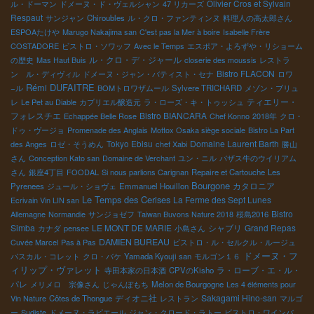
Olivier Cros et Sylvain
ル・ドーマン
ドメーヌ・ド・ヴェルシャン
47 リカーズ
Respaut
サンジャン
Chiroubles
ル・クロ・ファンティンヌ
料理人の高太郎さん
ESPOAたけや
Marugo Nakajima san
C'est pas la Mer à boire
Isabelle Frère
COSTADORE
ビストロ・ソワッフ
Avec le Temps
エスポア・よろずや・リショーム
ル・クロ・デ・ジャール
の歴史
Mas Haut Buis
closerie des moussis
レストラ
Bistro FLACON
ン ル・ディヴィル
ドメーヌ・ジャン・バティスト・セナ
ロワ
Rémi DUFAITRE
−ル
BOMトロワザムール
Sylvere TRICHARD
メゾン・ブリュ
ティエリー・
レ
Le Pet au Diable
カプリエル醸造元
ラ・ローズ・キ・トゥッシュ
フォレスチエ
Bistro BIANCARA
Echappée Belle Rose
Chef Konno
2018年
クロ・
ドゥ・ヴージョ
Promenade des Anglais
Mottox Osaka siège sociale
Bistro La Part
Tokyo Ebisu
Domaine Laurent Barth
des Anges
ロゼ・そうめん
chef Xabi
勝山
さん
Conception Kato san
Domaine de Verchant
ユン・ニル
バザス牛のウイリアム
さん
銀座4丁目
FOODAL
Si nous parlions Carignan
Repaire et Cartouche
Les
Bourgone
カタロニア
Pyrenees
ジュール・ショヴェ
Emmanuel Houillon
Le Temps des Cerises
La Ferme des Sept Lunes
Ecrivain Vin LIN san
Bistro
Allemagne
Normandie
サンジョゼフ
Taiwan Buvons Nature 2018
桜島2016
Simba
LE MONT DE MARIE
シャブリ
Grand Repas
カナダ
pensee
小島さん
DAMIEN BUREAU
Cuvée Marcel
Pas à Pas
ビストロ・ル・セルクル・ルージュ
ドメーヌ・フ
パスカル・コレット
クロ・バケ
Yamada Kyouji san
モルゴン１６
ィリップ・ヴァレット
ラ・ローブ・エ・ル・
寺田本家の日本酒
CPVのKisho
パレ
メリメロ 宗像さん
じゃんぼもち
Melon de Bourgogne
Les 4 éléments pour
ディオニ社
Sakagami Hino-san
Vin Nature
Côtes de Thongue
レストラン
マルゴ
ー
Sudiste
ドメーヌ・ラピエール
ジャン・クロード・ラトー
ビストロ・ワインバ