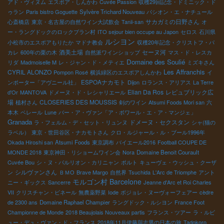
アド・ヴィヌム
エスポア・しんかわ
Cuvée Passion
収穫29回記念・ドミニック・ド
ゥラン
Paris bistro Goguette
Sylvère Trichard Nouveau
パシオン・エ・ナチュール
サカガミの日野さん
心斎橋店
東京・名古屋の自然ワイン大試飲会
Tanii-san
オ
ー・ラングドックのロックブラン村
ITO sejour bien occupe au Japon
セロス
石川県
ルシヨン
小松市のエスポアもりたか
マドナ教会
収穫20年記念・クリストフ・パ
酒美土場
セーヌ河
カレ
600年の栗の木
自然派ワインショップ
マス・ド・レスカ
Domaine des Soulié
リダ
Madmoiselle M
レ・ジャン・ド・メティエ
ミズキさん
Les Affranchis
CYRIL ALONZO
Pompon Rosé
横浜緑区のエスポアしんかわ
イ
ESPOAナカモト
ンポーター「アヴニール社」
Dijon
ロランス・アリアス
La Terre
Elian Da Ros
レピュブリック広
d'Or
MANTOVA
ドメーヌ・ド・レシャリエール
場
CLOSERIES DES MOUSSIS
植村さん
剣のワイン
Atsumi Foods Mori san
六
本木
ベレール
Lune
バー・ア・ヴァン「ア・ボワール・エ・ア・マンジェ」
Granada
ドメーヌ・セクスタン
ラ・フェルム・デ・セット・リュンヌ
シャ(猫の
ラベル）
東京・世田谷区・ナカモトさん
クロ・ルジャール・ル・ブール1996年
Okada Hiroshi san
Atsumi Foods
東京調布
バイエール2016
Football COUPE DE
MONDE 2018
東京神田・リショームワイン会
Nora
Domaine Benoit Courault
Cuvée Bou
シ・ヌ・パルリオン・カリニャン
ポルト
キューヴェ・ウッシュ・クーザ
シルヴァンさん
ン
ＢＭО
Brave Margo
自然界
Tsuchida
L'Arc de Triomphe
アント
モルゴン村
Barcelone
ニー・ギックス
Sancerre
Jeanne d'Arc et Roi Charles
VII
クリスチャン・ビネール
無農薬野菜
Iode
ボジョレ・ヌーヴォーフェアー
cèdre
de 2300 ans
Domaine Raphael Champier
ラングドック・ルシヨン
France Foot
Championne de Monde
2018 Beaujolais Nouveaux partis
フランス・ツアー
ラ・ルビ
ュー・デュ・ヴァン・ド・フランス
2018年11月伊藤與志男の日本の旅
Tadokoro