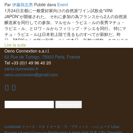
Par
伊藤與志男
Publié dans
Event
1月24日京都に一般愛好家向けの自然派ワイン試飲会“VINI
JAPON”が開催された。 それに参加の為フランスから2人の自然派
醸造家を同行しての参加。マルセル・ラピエ－ルの長男マチュ・
ラピエ－ル、とロワ－ルからフィリップ・テシエを同行。 特にマ
チュ・ラピエ－ルは日本初上陸で見るものすべてが新鮮だ。昨
日、PARISから大阪に到着。そして本日、京都に移動。さすが２８
Lire la suite
歳と若いマチュは旅の疲れも時差ボケもなく即通常の仕事をこな
Oeno Connextion s.a.r.l.
すタフさである。 マチュにスポ－ツは何をするの？と聞けば『葡
62 Rue de Turbigo, 75003 Paris, France
萄栽培･ワイン醸造だ！立派なスポ－ツだよ！』と答える。身長
Tel +33 (0)1 49 96 40 20
185センチで贅肉もなく、真っ直ぐ伸びた姿勢は皆にスポ－ツマン
oeno-connexion.fr
に見えるのだろ。今回の日本滞在で10回ほど上記の質問を受け
oeno.connexion@gmail.com
た。 さて、会場に着くと開催前のスタッフミ－ティングをやって
いるところだった。今日は400名ほどの愛好家が集まりそうだ。前
回の経験上の諸注意事項を確認しあった。特に後半は酔っ払って
くる人が出るので、怪我をしないように注意をしよう。 オ－プン
と同時に多数の人が津波のように押し寄せてきた。マチュもフィ
Rechercher :
リップも驚いた。1時間後には人で会場がほぼ一杯になった。京都
会場にも関わらず遠方からの来場者も多かった。九州から名古屋
の愛好家やレストラン経営者、、酒販店経営者のプロの人たちも
混じっていた。3時過ぎからは各ブ－スに近づくのも大変なくらい
Louforosé
ドメーヌ・ラ・プティット・べニューズ
ドメーヌ・マダ
Lilian
に混雑してきた。皆、本当に楽しそうに試飲している。 しかも吐
日本
Restaurant Le Verre Volé
CPV Takeshita
Bauchet
L'Avenir Ozono san