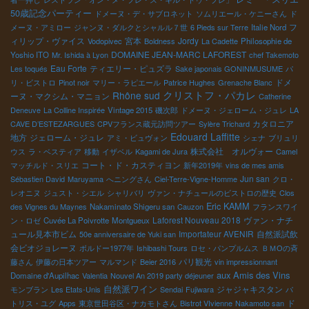
50歳記念パーティー
ドメーヌ・デ・サブロネット
ソムリエール・ケニーさん
ド
フ
メーヌ・アミロー
ジャンヌ・ダルクとシャルル７世
6 Pieds sur Terre
Italie Nord
ィリップ・ヴァイス
宮本
Jordy
Vodopivec
Boldness
La Cadette
Philosophie de
DOMAINE JEAN-MARC LAFOREST
Yoshio ITO
Mr. Ishida à Lyon
chef Takemoto
Eau Forte
ティエリー・ピュズラ
Les toqués
Sake japonais GONINMUSUME
パ
ドメ
リ・ビストロ
Pinot noir
マリー・ラピエール
Patrice Hughes
Grenache Blanc
クリストフ・パカレ
Rhône sud
ーヌ・マクシム・マニョン
Catherine
Deneuve
La Colline Inspirée
Vintage 2015
磯次郎
ドメーヌ・ジェローム・ジュレ
LA
カタロニア
CAVE D’ESTEZARGUES
CPVフランス蔵元訪問ツアー
Sylère Trichard
Edouard Laffitte
地方
ジェローム・ジュレ
アミ・ビュヴォン
シェナ
ブリュリ
株式会社 オルヴォー
ウス
ラ・ベスティア
移動
イザベル
Kagami de Jura
Camel
コート・ド・カスティヨン
マッチルド・スリエ
新年2019年
vins de mes amis
Jun san
Sébastien David
Maruyama
へニングさん
Ciel-Terre-Vigne-Homme
クロ・
レオニヌ
ジュスト・シエル
シャリバリ
ヴァン・ナチュールのビストロの歴史
Clos
Eric KAMM
des Vignes du Maynes
Nakaminato Shigeru san
Cauzon
フランスワイ
Laforest Nouveau 2018
ヴァン・ナチ
ン・ロゼ
Cuvée La Poivrotte
Montgueux
ュール見本市ビム
Importateur AVENIR
自然派試飲
50e anniversaire de Yuki san
会ビオジョレーヌ
ボルドー1977年
Ishibashi Tours
ロセ・パンプルムス
ＢＭОの斉
パリ観光
藤さん
伊藤の日本ツアー
マルマンド
Beier 2016
vin impressionnant
aux Amis des Vins
Domaine d'Aupilhac
Valentia
Nouvel An 2019 party déjeuner
自然派ワイン
ジャジャキスタン
モンブラン
Les Etats-Unis
Sendai
Fujiwara
パ
ド
トリス・ユグ
Apps
東京世田谷区・ナカモトさん
Bistrot VIvienne
Nakamoto san