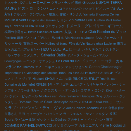
Groupe ESPOA
ボジョレーヌーボー
トネッラ
グラン・ラルグ
思想
TERRA
ビストロ・シンバ
Aux
MADRE
エノ・コネクションのキショウ
ピノ
ルーブル
Amis
アルザス・フンブレヒト醸造元
作家・リンさん
Yamada Shopping Center
Moulin à Vent
リヨン
Vin Nature BIM
Hospice de Beaune
Aurélien Petit
bistro
ドメーヌ・グレゴリー・ギヨーム
soya
Pizzeria ROBA SERIA
プロヴォッケ
大阪
Club Passion du Vin
福岡の今尾さん
Bistro Passion et Nature
TRIPLE A
La
シルヴェール・ト
Perrière
銀座ビストロ「PAUL」
Event du Vin Nature au Japon
リシャール
質販スーパー
Huitres et blanc
Fête du Vin Nature chez Lapierre
東京大
ローヌ
H2O VEGETAL
田区のエスポアかまたや
ハヤリテラス
レストラン
Salvador Batlle
「ル・プチ・コメルス」
ドメーヌ・ショーム・アルノ
ドメーヌ・ニコラ・カル
Le Grau du Roi
Boourgogne
へニング・オエッシュ
マラン
Corton Charlemagne
the Thames
エノ・コネクション
マドモワゼルＭ
Importateur
La Vendange des Moines 1988
Les filles
A L’HOMME SAUVAGE
ビスト
ロノミ
キャヴィア
Hirofumi SHOJI さんご夫妻
RINCE GUERLUT
Yoshiki san
Domaine de Montgilet
収穫2018年・アリゴテ
エスポア・もりたか
ワインバー・シャ
クロズリー・デ・ムシ
ロマネ・コンチ
ンブル・ノワール
9カーヴ
ロゼ・ぺター
ル
ヴァン・ピックール
Moritaka san
Paris restaurent Georges Cinq
ボルドー・グラ
ンクリュ
Domaine Prieuré Saint Christophe
bistro YUIGA de Kanazawa
ラ・フル
クラブ・パッション・デュ・ヴァン
Jean Delobre
Abouriou 2002
台北在住の
STC
ヨヨ
加藤さん
キューヴェ・パッション
ラ・フェルム・サン・マルタン
Tours
ラピエール家
ゲシクト
La Désirée
アカデミー・ド・ヴァン・東京
オザミグループ
Pierre Nicolas
DOMAINE RAPHAEL BARTUCCI
カタロニア人
北
シルヴァン・オエッシュ