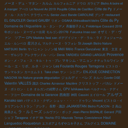
メーヌ・デュ・マタン・カルム
カルフォルニア
ドウロ
ガラピア
Bistro A boire et
Côte de Py
A manger
アぺロ
Le Nouvel An 2019
Poupille Côtes de Castillon
ドメー
ヌ・ル・スカラベ
テラヴェール
Senior Jazz Bande CAROLINE
グシテ
restaurant
Côte du Py
Gerard GAUBY
EL GINJOLER
リオン
OSAKA Shinsaibashi bistro
Domaine de l’Aiguelière
ル・タン・デメ
斉藤順子さん
Frédérique Cossard
2018
オザミ・デ・ヴ
年ボジョレ・ヌーヴォー出荷
モルゴン2017年
Fukuoka Imao-san
ァン ツアー
CPV Madoka
Iwai san
ボデグイジャ・デ・ラル・ラド
フォジェール
星川さん
エル・ルンベロ
マルティーヌ・ラフォレ
St Joseph
Bistro Nature
Méli Mélo
MATSUKI
Berlin
サバニャン
シノン城
France Gonzalvez
東京・文京
オ
Provence
ー・ザルジラ
アレクサンドル・バン
Denis TARDIEU
GRAND LARGUE
マキシム・マニョン
ダ
オン・メ・フェ・ス・キル・トゥ・プレ
ナチュラルワイン
ール・エ・リボ、ルネ・ジャン
Les Foulards Rouges
Tarragona
ビストロ・
サンマルタン
カーエム３１
Take chan
サン・シニアン
EN JOUE CONNECTION
ジョルディ・ペレズ
NAGOYA Vin Nature grande dégustation
ネルハ
Cuvée OSE
Valentin VALLES
クリストッフ・パカレ
諏訪
Charles Aznavour
Mazière
ドメー
ヌ・ポトロン・ミネ
オルガンの紺野さん
CPV Ishikawa kun
ベルナール・ナディ
アルザス
Domaine de la Garance
西南部
ー・フコー
神田
Cassini
エイロール
Kanako san
バティスト・クザン
シュッ・・・・・ドゥラン
Vincent
ビストロ・イ
JAJAKISTAN
タリアンレストラン「グシテ」
長野・諏訪
Bistro FLACON - 2
高山
ラ・ルミーズ
南美さん
シルヴァン・ボック
Jean-Pierre BISPALIE
Gerard
戸田
Haut
シェフ
Taragona
イオデ
Mr. Yoshio ITO
Mauvais Temps
Coexistence
Languedoc-Roquebrun
エスポアよろずやユキ子さん
ブルグイユ
DOMAINE