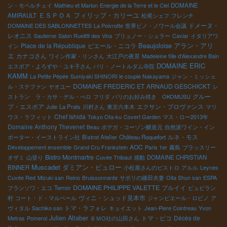
ン・モペルチュイ
Mathieu et Marion
Energie de la Terre et le Ciel
DOMAINE
を勉強していた。料理人として世界中を旅して働いた。視野の広
ＥＳＰＯＡ
フィリップ・カリーユ
AMIRAULT
松尾シェフ
フレンチ
さっている。お父さんを尊敬している。その土台の上に、自分を
ドメーヌ・
DOMAINE DES SABLONNETTES
La Poivrotte
世界ピノ・ノワール会議
発揮してもらいたい。 ←フランク・コ－ネリッセと太田さん フラ
レオニス
Sauterne
Salon Rue89 des Vins
ブリュノー・シュラー
Caviar
イタリアワ
ンクとは今回初対面だ。ベルギー人ということでフランス語が通
Beaujoloise
Place de la République
ピエール・ニコラ
アラン・アリ
イン
じたので話ができた。穏やかな話し方で性格が優しい人だという
エ
カナコさん
ワイン作家・リンさん
大江戸の夜景
Madeleine fille d'Alexandre Bain
印象。多分、彼のワインの中にもこの優しさが入っているだろ。
DOMAINE ERIC
エスポア・よろずや・ユキ子さん
パリ・ノートルダム寺院
太田さんはイタリアでは有名人だ、多くの人から愛されている。
KAMM
La Petite Pépée
Sumiyaki SHINORI le couple Nakayama
ジャン・ミッシェ
ディオニの前田社長→ 今回の京都
DOMAINE FREDERIC ET ARNAUD GESCHICKT
ル・ステファン
ヤオユー
レ
でのこの会を成功裡に出来たのはやはり前田社長のお陰だと思い
グルー
ストラン ラ・カサ・デル・ぺロ
フリダ
パリのお好み焼き OKOMUSU
ます。 本当は、ディオニ社の中山さんが実質的に骨を折って頂い
プ・エスポア
エクサン・プロヴァンス
Julie
La Prats
川村さん
東京六本木
マリ
たとの事中山さんに感謝！ 自然派ワインの人気は静かに確実に広
Chef Ishida
ウス・ラフィット
Tokyo Ota-ku
Covert Garden
マス・ロー2013年
がってる！ こんな人達がいました。 京都のお酒屋さん
Domaine Anthony Thevenet
Beau
ボデガ・コーゾン醸造元
自然派ワイン・イン
赤穂の４７リカ－ズの岡田さん 福岡の山下食堂の山下さ
ルネ・モス
ポーター・イーストライン社
Bistrot Atelier
Château Roquefort
ん 一般愛好家 井上窓子
AOC
Développement ensemble
Grand Cru Frankstein
Paris 1er
霧島
ブラッスリー
さん もう一人大切な人 会場で料理を準備してくれた方です。 大変
Bistro Montmartre
オザミ
山登り
Cuvée Thibaut
感動
DOMAINE CHRISTIAN
なパッションでやってくれました。感謝！！ ご来場の皆様へ 本当
Muscadet
ダミアン・ビュロー
BINNER
小松屋さんのビストロ
アルル
Leynes
に有難うございました。 自然派が存在するのも皆様のお陰です。
Cuvée Red
Mizuki san
Reino
Bruissonnante
サボリの鎌田夫妻
Oita Shun san
ESPA
これからも、体に気をつけて自然派ワインを愛してください！ ワ
DOMAINE PHILIPPE VALETTE
ブルイイ
フランソワ・エコ
Terroir
ピュピラン
インはきっと皆様に恩返しをしてくれます。感謝！ VINI JAPON
ヴィニ・シュッド見本市
村
コート・ド・マルペール
ジャンピエール・ロビノ
ア
京都 打上げ会 試飲会終了後京都の料亭で、自然派ワインの名の
トマ・ラフォレ
ヴィタル
Sachiko san
キュイエット
Jean-Piere Cointreau
Yvon
元に出展者が集い宴を囲みました。燃えろ！自然派！！ ディオニ
Julien Altaber
トマ・ピコ
Décès de
Metras
Pomerol
ＢＭО社の山田さん
前田社長の音頭で乾杯 今日は自然派ワイン業界にとって素晴らし