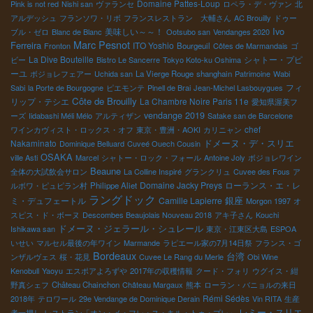
Domaine Pattes-Loup
Pink is not red
Nishi san
ヴァランセ
ロペラ・デ・ヴァン
北
アルデッシュ
フランソワ・リボ
フランスレストラン 大輔さん
AC Brouilly
ドゥー
Ivo
美味しい～～！
ブル・ゼロ
Blanc de Blanc
Ootsubo san
Vendanges 2020
Marc Pesnot
Ferreira
ITO Yoshio
Fronton
Bourgeuil
Côtes de Marmandais
ゴ
La Dive Bouteille
シャトー・プピ
ビー
Bistro Le Sancerre
Tokyo Koto-ku Oshima
ーユ
ボジョレフェアー
Uchida san
La Vierge Rouge
shanghain
Patrimoine
Wabi
フィ
Sabi
la Porte de Bourgogne
ピエモンテ
Pinell de Brai
Jean-Michel Lasbouygues
Côte de Brouilly
リップ・テシエ
La Chambre Noire Paris 11e
愛知県渥美フ
vendange 2019
ーズ
Iidabashi Méli Mélo
アルティザン
Satake san de Barcelone
chef
ワインカヴィスト・ロックス・オフ
東京・豊洲・AOKI
カリニャン
ドメーヌ・デ・スリエ
Nakaminato
Dominique Belluard
Cuveé Ouech Cousin
OSAKA
ville Asti
Marcel
シャトー・ロック・フォール
Antoine Joly
ボジョレワイン
Beaune
全体の大試飲会サロン
La Colline Inspiré
グランクリュ
Cuvee des Fous
ア
Domaine Jacky Preys
ローランス・エ・レ
ルボワ・ピュピラン村
Philippe Aliet
ラングドック
銀座
ミ・デュフェートル
Camille Lapierre
Morgon 1997
オ
スピス・ド・ボーヌ
Descombes Beaujolais Nouveau 2018
アキ子さん
Kouchi
ドメーヌ・ジェラール・シュレール
Ishikawa san
東京・江東区大島
ESPOA
いせい
マルセル最後の年ワイン
Marmande
ラピエール家の7月14日祭
フランス・ゴ
Bordeaux
台湾
ンザルヴェス
桜・花見
Cuvee Le Rang du Merle
Obi Wine
Kenobull
Yaoyu
エスポアよろずや
2017年の収穫情報
クード・フォリ
ウグイス・紺
野真シェフ
Château Chainchon
Château Margaux
熊本
ローラン・バニョルの来日
Rémi Sédès
2018年
テロワール
29e Vendange de Dominique Derain
Vin RITA
生産
レミー・スリエ
者一押し
レストラン「オン・メ・フレ・ス・キル・トゥ・プレ」