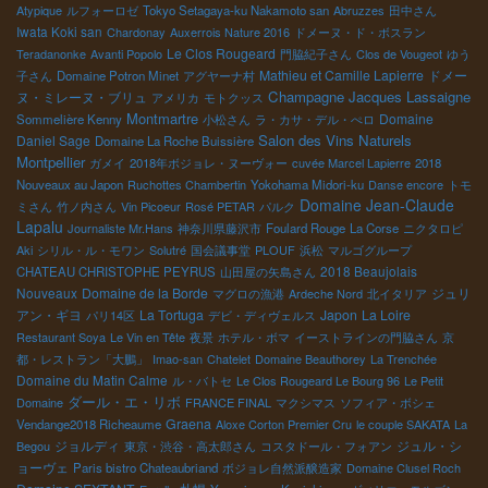
Atypique
ルフォーロゼ
Tokyo Setagaya-ku Nakamoto san
Abruzzes
田中さん
Iwata Koki san
Chardonay
Auxerrois Nature 2016
ドメーヌ・ド・ボスラン
Le Clos Rougeard
Teradanonke
Avanti Popolo
門脇紀子さん
Clos de Vougeot
ゆう
Mathieu et Camille Lapierre
ドメー
子さん
Domaine Potron Minet
アグヤーナ村
Champagne Jacques Lassaigne
ヌ・ミレーヌ・ブリュ
アメリカ
モトクッス
Montmartre
Domaine
Sommelière Kenny
小松さん
ラ・カサ・デル・ぺロ
Salon des Vins Naturels
Daniel Sage
Domaine La Roche Buissière
Montpellier
ガメイ
2018年ボジョレ・ヌーヴォー
cuvée Marcel Lapierre
2018
Nouveaux au Japon
Ruchottes Chambertin
Yokohama Midori-ku
Danse encore
トモ
Domaine Jean-Claude
ミさん
竹ノ内さん
Vin Picoeur
Rosé PETAR
パルク
Lapalu
Journaliste Mr.Hans
神奈川県藤沢市
Foulard Rouge
La Corse
ニクタロピ
Aki
シリル・ル・モワン
Solutré
国会議事堂
PLOUF
浜松
マルゴグループ
2018 Beaujolais
CHATEAU CHRISTOPHE PEYRUS
山田屋の矢島さん
Nouveaux
Domaine de la Borde
ジュリ
マグロの漁港
Ardeche Nord
北イタリア
アン・ギヨ
La Tortuga
Japon
La Loire
パリ14区
デビ・ディヴェルス
Restaurant Soya
Le Vin en Tête
夜景
ホテル・ボマ
イーストラインの門脇さん
京
都・レストラン「大鵬」
Imao-san
Chatelet
Domaine Beauthorey
La Trenchée
Domaine du Matin Calme
ル・バトセ
Le Clos Rougeard Le Bourg 96
Le Petit
ダール・エ・リボ
Domaine
FRANCE FINAL
マクシマス
ソフィア・ボシェ
Graena
Vendange2018 Richeaume
Aloxe Corton Premier Cru
le couple SAKATA
La
ジョルディ
ジュル・シ
Begou
東京・渋谷・高太郎さん
コスタドール・フォアン
ョーヴェ
Paris bistro Chateaubriand
ボジョレ自然派醸造家
Domaine Clusel Roch