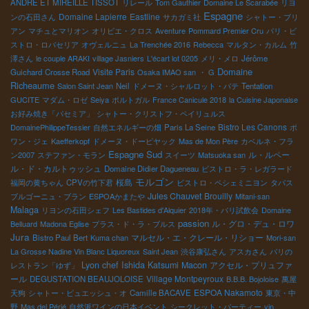
ANDRE ET MIREILLE TISSOT
リレール
Tom Gauthier
Domaine Le Scarabée
リヨ
Espagne
Domaine Lapierre
Eastline
ンの石田さん
サカガミ社
シャトー・ブリ
アン
マチュとマリオン
オリビエ・クロス
Aventure
Pommard Premier Cru
パリ・ビ
ストロ・ロバセリア
オヴェルニュ
La Trenchée 2016
Rebecca
マルタン・カルム
竹
澤さん
le couple ARAKI
village Jasniers
L'écart lot 0205
メリ・メロ
Jérôme
Domaine
Visite Paris
Guichard
Crosse Road
Osaka IMAO san
・ G
Richeaume
Salon Saint Jean
Neil
ドメーヌ・シャルロット・バテ
Tentation
GUCITE
マダム・ロゼ
Seiya
ポルトガル
France Canicule 2018
la Cuisine Japonaise
お好み焼き「パセミア」
シャトー・クリストフ・ペイリュルス
Bistro Les Canons
DomainePhilippeTessier
自然エネルギーの畑
Paris La Seine
ポ
ワン・ジェ
Kaefferkopf
ドメーヌ・ドーピヤック
Mas de Mon Père
カベルネ・フラ
Espagne Sud
ル・ルペー
ン2007
ステファン・モラン
スイーツ
Matsuoka san
ル・ド・カルトゥッシュ
Domaine Didier Dagueneau
ビストロ・ラ・レガラード
モルゴン
桜島
福岡の黄ちゃん
CPVの竹下君
ビストロ・ペシェミニヨン
タパス
Jules Chauvet
Brouilly
ブルゴーニュ・ブラン
ESPOAかまたや
Mitani-san
Malaga
リヨンの石田シェフ
Les Bastides d'Alquier
2018年・パリ試飲会
Domaine
passion
ル・グロ・デュ・ロワ
Belluard
Madona Eglise
プラス・ド・ラ・ブルス
Jura
マルセル・エ・クレール・リショー
Bistro Paul Bert
Kuma chan
Mori-san
La Grosse Nadine Vin Blanc Liquoreux
Saint Jean
渋谷康弘さん
アスカさん
パリの
Lyon chef Ishida Katsumi
Macon
アクセル・プリュファ
レストラン「ゆず」
ール
Village Montpeyroux
DEGUSTATION BEAUJOLOISE
B.B.B. Bojoloise
萬屋
ESPOA Nakamoto
天狗
シャトー・ピュエッシュ・オ
Camille BACAVE
東京・中
野
Mas del Périé
自然派ワインの日本イベント
シークレット・パーティー
vin