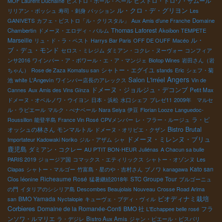
ビストロ・トロワ・ザムール
MOF Laurent Duchaîne
ビストロ・ポール・ベール
ル・クロ・デ・グリヨン
リリアン・ボッシュ
寿司・刺身
パッション
Les
GANIVETS
カフェ・ビストロ「ル・クリスタル」
Aux Amis d’une Franche
Domaine
Thomas Laforest
Chambertin
ドメーヌ・エロディ・バルム
Akoibon
TEMPETE
ル・
Marseille
リュ・ド・ラ・ペスト
Harrys Bar Paris
OFF DE OUFF
Macéo
ブ・デュ・モンド
セロス・ミレジム
ダミアン・コクレ・ヌーヴォー
コンフィア
ンサ2016
ワインバー・ア・ボワール・エ・ア・マンジェ
Biotop Wines
岩田さん（岩
シャトー・エグイユ
ちゃん）
Rose de Zaza
Komatsu san
stands
Eric
シェフ・菊
Angers
Salon L'irréel
池
white
L'Angevin
ワインバー店長のアレックス
Vin de
ドメーヌ・ジョルジュ・デコンブ
Cannes
Aux Amis des Vins Ginza
Petit Max
ドメーヌ・オベルノワ・ウイヨン
日本・浜松
水口シェフ
ブレゼ11
2009年 マルセ
ル・ラピエール
マルク・ぺナベール
Nara Seiya
伊豆
Florian Looze
Languedoc-
ラ・ピ
Roussillon
能登半島
France Vin Rosé
CPVメンバー
レ・フラー・ルージュ
Bistro Brutal
オッシュの林さん
モンマルトル
ドメーヌ・オリビエ・クザン
ドメーヌ・ミレンヌ・ブリュ
Importateur Kadowaki Noriko
ジル・アザム
シャ
鹿児島
ダミアン・コクレー
AU P'TIT BON-HEUR
Juliénas
A Chacun sa bulle
PARIS 2019
ジョージア国
コマックス・エティリックス
シャトー・オゾンヌ
Les
Kato san
Clapas
シャトー・マルゴー
竹富島・星のや・吉村さん
ブノワ
kanagawa
Richeaume Rosé
STC Groupe Tour
Clos léonine
猛暑継続2018年
ブルゴーニュ
の門
イタリアのシシリア島
Descombes Beaujolais Nouveau
Crosse Road Arima
ビオディナミ栽培
BMO Yamada
san
Nyctalopie
キューヴェ・ブディ・ヴィル
Corbieres
Domaine de la Romanée-Conti
BMO 社
フラ
L'Echappee belle rosé
ンソワ・ルマリエ
ラ・デジレ
Bistro Aux Amis
ジャン・ピエール・ビスパリ