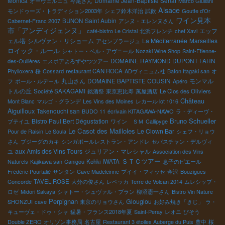
Monica
Domaine Jean-Baptiste Senat
オーヴェルニュ
今尾さん
Marco Giuliani
Alsace
モンドゥーズ・トラディション2003年
シェフ鈴木洋治
試飲
Goutte d’Or
ワイン見本
Saint Aubin
Cabernet-Franc 2007
BUNON
アンヌ・エレンヌさん
市「アンディジェンヌ」
エッフ
café-bistro Le Cristal
北浜フレンチ
chef Xavi
ェル塔
シルヴァン・リショーム
La Méditerranée
Marseilles
アセンブラージュ
ロイック・ルール
シャトー・ベル・アヴニール
Nozaki Wine Shop
Saint-Etienne-
DOMAINE RAYMOND DUPONT FAHN
des-Oullières
エスポアよろずやつツアー
Phylloxera
桜
Cossard
restaurant CAN ROCA
ADヴィニュム社
Baton Itagaki san
オ
丸山さん
DOMAINE BAPTISTE COUSIN
モンマル
フ
ポール・ルデール
Apéro
トルの丘
Société SAKAGAMI
銘酒祭
東京恵比寿
萬屋酒店
Le Clos des Oliviers
Château
Mont Blanc
マルゴ・グランデ
Les Vins des Moines
レカール lot 1016
Aiguilloux
Takenouchi san
BUDO 11
écrivain KITAGAWA-NAWO
ラ・ディーヴ・
Bruno Schueller
Bistro Paul Bert Dégustation
ブテイユ
ワイン ＳＭ
Callipyge
Le Casot des Mailloles
Le Clown Bar
Pour de Raisin
Le Soula
シェフ・リョウ
さん
ブジーグのカキ
シンガポールレストラン・アンドレ
セバスチャン・デルヴィ
aux Amis des Vins Tours
ジュリアン・マレシャル
ユ
Association des Vins
ＳＴＣツアー
Naturels
Kajikawa san
Canigou
Kohki IWATA
息子のピエール
Frédéric Pourtalié
サンタン
Cave Madeleinne
プイイ・フィッセ
金沢
Bouzigues
Concorde
TAVEL ROSE
大分の俊さん
レベッカ
Terre de Volcan 2014
ムレシップ・
ロゼ
Midori Sakaya
シャトー・シュヴァル・ブラン
柳沼憲一さん
Bistro Vin Nature
Perpignan
Glouglou
SHONZUI
cave
東京のリョウさん
お好み焼き「きじ」
ラ・
キューヴェ・ドゥ・シャ
猛暑・フランス2018年夏
Saint-Peray
レオニ
びそう
Double ZERO
オリゾン事務局
名古屋
Restaurant 3 étoiles Auberge du Puis
豊中
桜