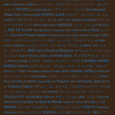
patron
Domaine Le Boiron
ジャッキー・プレス
ワインバー
ヴァンサン・ガレタ
フ
PEOPLE
ツアー
ィリップ
La Cave Apicole
ミーゾ・ヴェール
2018 Beaujolais
山田恭二さん
Villages
Ebisu
Okonomiyaki PASEMIA
ア・シャッカン・サ・ビュ
ミネルヴォワ
ル2016
シャトー・カンボン2017
Les Vignes de Mongueux
サンフォ
伊藤與志男
ニー・テイスティング
Station Shinosaka
シェフ・ソムリエの長谷川さ
ERIC DE SOUSA
Rose
ん
Hennig Hoesch
Champs Libre
Côte de Rayon
タンペ
Domaine Philippe Tessier
ット
9 caves
Konno de Organ
Nomura Takaki
CHICS
サロン・レザノニム
カンヌ
シャンボル・ミュージニ・プルミエクリュ
La Petite
ジュ
cuvée Cailloutine
ルージュ・フイユ・ド・ポール・ウジェンヌ1994年
大分
BMO
リ・ブロスラン
Domaine Richaume
Kyoto
オーナシェフ・シャヴィさん
ラングロール
コンコルド
Guy et Thomas Jullien
2019年新年昼食会
ル・タジン
DOMAINE DAMIEN
ヌ
Pont au Change
エスポア・なかむら
ティエリー・プゼラ
BUREAU
ESPOAよろずや
オリビエ・コーエン
コート・ド・レイヨン
ブルイイ
Jean-Claude LAPALU
2013
みどり酒屋
Hermitage
Izakaya Furabo
Shun san
カー・ジェー・ベー
Cave Papilles
イヴォン・メトラ
サロン・ビオ・トップ
Bistro
Le Repaire de Cartouche
Paris NOUVELLE MAIRIE
L'eau forte
長崎の大坪さ
レミー・スリエ
Passion et Nature
マチュー・エ・カミーユ・ラピエール
ん
ラ・ヴィエルジュ・ルージュ
Les Armières
アンジュ
シャルドネ・ペティアン
ORVEAUX CO.
名古屋試飲会
L'Ecume
サロン・リレエル
炭焼・しのり
Coupe de
La
Domaine Le Bout du Monde
Monde 2018
Canicule France 2018
俊さん
Remise
ドメーヌ・ジェローム・ソリーニ
エメ・コメラス
ESPOA Yorozuya
渡辺幸樹シェフ
Yukiko san
ボージョロワーズ
東京ワインビストロ「葡呑」
アン