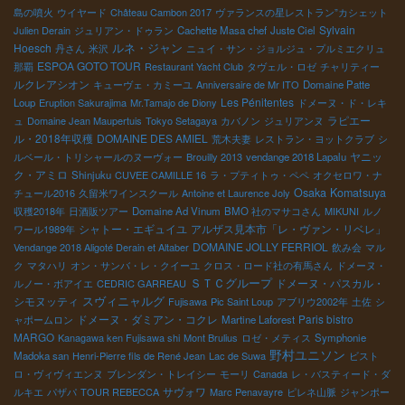
島の噴火
ウイヤード
Château Cambon 2017
ヴァランスの星レストラン”カシェット
Sylvain
Julien Derain
ジュリアン・ドゥラン
Cachette Masa chef
Juste Ciel
ルネ・ジャン
Hoesch
丹さん
米沢
ニュイ・サン・ジョルジュ・プルミエクリュ
ESPOA GOTO TOUR
那覇
Restaurant Yacht Club
タヴェル・ロゼ
チャリティー
ルクレアシオン
キューヴェ・カミーユ
Anniversaire de Mr ITO
Domaine Patte
Les Pénitentes
Loup
Eruption Sakurajima
Mr.Tamajo de Diony
ドメーヌ・ド・レキ
ラピエー
ュ
Domaine Jean Maupertuis
Tokyo Setagaya
カバノン
ジュリアンヌ
ル・2018年収穫
DOMAINE DES AMIEL
荒木夫妻
レストラン・ヨットクラブ
シ
ヤニッ
ルベール・トリシャールのヌーヴォー
Brouilly 2013
vendange 2018 Lapalu
ク・アミロ
Shinjuku
CUVEE CAMILLE 16
ラ・プティトゥ・ペペ
オクセロワ・ナ
Osaka Komatsuya
チュール2016
久留米ワインスクール
Antoine et Laurence Joly
収穫2018年
日酒販ツアー
Domaine Ad Vinum
BMO 社のマサコさん
MIKUNI
ルノ
シャトー・エギュイユ
アルザス見本市「レ・ヴァン・リベレ」
ワール1989年
DOMAINE JOLLY FERRIOL
Vendange 2018 Aligoté Derain et Altaber
飲み会
マル
ク
マタハリ
オン・サンバ・レ・クイーユ
クロス・ロード社の有馬さん
ドメーヌ・
ＳＴＣグループ
ドメーヌ・パスカル・
ルノー・ボアイエ
CEDRIC GARREAU
シモヌッティ
スヴィニャルグ
Fujisawa
Pic Saint Loup
アブリウ2002年
土佐
シ
ドメーヌ・ダミアン・コクレ
Paris bistro
ャポームロン
Martine Laforest
MARGO
Kanagawa ken Fujisawa shi
Mont Brulius
ロゼ・メティス
Symphonie
野村ユニソン
Madoka san
Henri-Pierre fils de René Jean
Lac de Suwa
ビスト
ロ・ヴィヴィエンヌ
ブレンダン・トレイシー
モーリ
Canada
レ・バスティード・ダ
サヴォワ
ルキエ
パザパ
TOUR REBECCA
Marc Penavayre
ピレネ山脈
ジャンポー