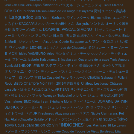
Sandrine
パスカル・シモニュッティ
Venskab
Shizuoka Japon
Tanta Marena
Shubidoba
野村ユニソン諏訪本
COMIC
Maison Jaune de vin rouge
Katsuyama
Languedoc
社
Yann Bertrand
湘南
ワインスクール
Bio
les huitres
エスポア・
Banyuls
ソントル
よろずや
S'ACCAPAU
オルヴォー社の田中さん
オーリック濱田
DOMAINE PASCAL SIMONUTTI
社長
渥美フーズの森さん
サンフォニー社
ド
メーヌ・リヴァトン
アコワボン
日本酒 五人娘
由紀子さん
ドゥニ・タルデュ
Bisto
エリアン・ダロス
St.Martin
ジャンマリー・ヴェルジェ
Cuvée Baragane
パリの葉
ボジョレー ・ヌーヴォー
月
ワインの歴史
LEONIS
ヨシキさん
Jus de Chausette
ＢＭО社
bistro YASABURO
Arles
モンタダ
ミス・テール
シルヴァン・ディティエ
プピーユ
ール
Isabelle
Katsuyama Shinsaku san
Ouverture de la cave Trois Amours
酢飯屋
ステファン・ティソ
長由紀子さん
Sumiyaki SHINORI
ボッケリア市場
オリヴィエ・クザン
ディオニー
ビストロ・セレスタン
キョーコ・デュシェーヌ
シェフ・ロドルフ
Chablis
京都
La Casa del Perro
ラ・ルース
Sakagami
Puitchi
Bistro Chambre Noir
旅行
Rodo
2018年皆既月食
Château Lestignac
Château
Lassolle
バルセロナのユウコさん
ARTISAN
サンテチエンヌ・デ・ズリエール村
東
ジュラ
京・神田
レルヴ・フォル
Valençay
Toda chef
オレリー
モルゴン2016年
Vins natures
BMO Kiritani san
Stéphane Morin
ラ・ペリエール
DOMAINE SARNIN
フラール・ルージュ
BERRUX
レシャッペ・ベル 赤
ラ・プラッツ
サント・ヴ
ィクトワール
ペグ
JR Freshness Akayama san
ぺネデス
Nicole Carmarans
Pet
Tokyo
Nat
Alain Chapelle
Bulbille
メドック・グランヴァン
大阪うずら屋
SELENE
salon de vin ''INDIGENES''
Tokyo Uguisudani
Les Prémices 16
Le Layon
ドメーヌ・フランソワ・サンロ
cuvée Coup de Foudre
Le Vieux Bordeaux
Lilian