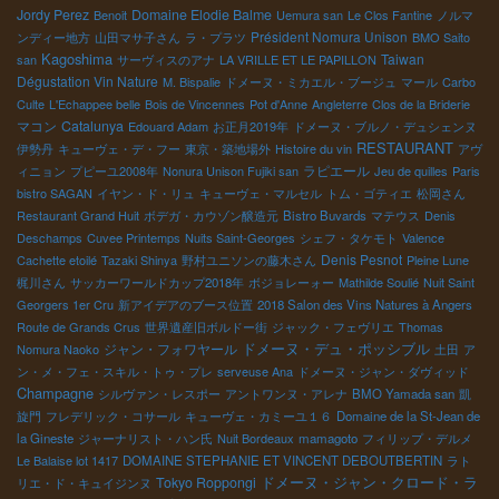
Jordy Perez
Domaine Elodie Balme
Benoit
Uemura san
Le Clos Fantine
ノルマ
Président Nomura Unison
ンディー地方
山田マサ子さん
ラ・プラツ
BMO Saito
Kagoshima
Taiwan
san
サーヴィスのアナ
LA VRILLE ET LE PAPILLON
Dégustation Vin Nature
M. Bispalie
ドメーヌ・ミカエル・ブージュ
マール
Carbo
Culte
L'Echappee belle
Bois de Vincennes
Pot d'Anne
Angleterre
Clos de la Briderie
マコン
Catalunya
Edouard Adam
お正月2019年
ドメーヌ・ブルノ・デュシェンヌ
RESTAURANT
伊勢丹
キューヴェ・デ・フー
東京・築地場外
Histoire du vin
アヴ
ラピエール
ィニョン
プピーユ2008年
Nonura Unison Fujiki san
Jeu de quilles
Paris
bistro SAGAN
イヤン・ド・リュ
キューヴェ・マルセル
トム・ゴティエ
松岡さん
Restaurant Grand Huit
ボデガ・カウゾン醸造元
Bistro Buvards
マテウス
Denis
Deschamps
Cuvee Printemps
Nuits Saint-Georges
シェフ・タケモト
Valence
Denis Pesnot
Cachette etoilé
Tazaki Shinya
野村ユニソンの藤木さん
Pleine Lune
梶川さん
サッカーワールドカップ2018年
ボジョレーォー
Mathilde Soulié
Nuit Saint
Georgers 1er Cru
新アイデアのブース位置
2018 Salon des Vins Natures à Angers
Route de Grands Crus
世界遺産旧ボルドー街
ジャック・フェヴリエ
Thomas
ドメーヌ・デュ・ポッシブル
ジャン・フォワヤール
Nomura Naoko
土田
ア
ン・メ・フェ・スキル・トゥ・プレ
serveuse Ana
ドメーヌ・ジャン・ダヴィッド
Champagne
シルヴァン・レスポー
アントワンヌ・アレナ
BMO Yamada san
凱
旋門
フレデリック・コサール
キューヴェ・カミーユ１６
Domaine de la St-Jean de
la Gineste
ジャーナリスト・ハン氏
Nuit Bordeaux
mamagoto
フィリップ・デルメ
Le Balaise lot 1417
DOMAINE STEPHANIE ET VINCENT DEBOUTBERTIN
ラト
ドメーヌ・ジャン・クロード・ラ
Tokyo Roppongi
リエ・ド・キュイジンヌ