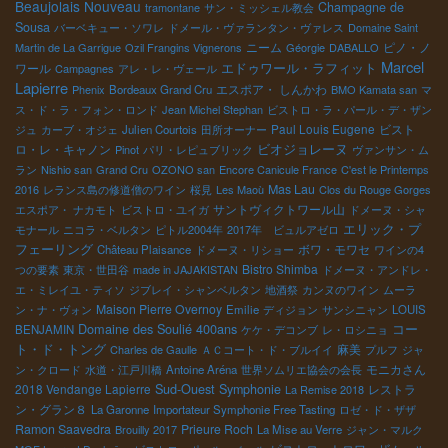
Beaujolais Nouveau
Champagne de
tramontane
サン・ミッシェル教会
Sousa
バーベキュー・ソワレ
ドメール・ヴァランタン・ヴァレス
Domaine Saint
ニーム
ピノ・ノ
Martin de La Garrigue
Ozil Frangins Vignerons
Géorgie
DABALLO
Marcel
エドゥワール・ラフィット
ワール
Campagnes
アレ・レ・ヴェール
Lapierre
エスポア・ しんかわ
Phenix
Bordeaux Grand Cru
BMO Kamata san
マ
ス・ド・ラ・フォン・ロンド
Jean Michel Stephan
ビストロ・ラ・パール・デ・ザン
Paul Louis Eugene
ビスト
ジュ
カーブ・オジェ
Julien Courtois
田所オーナー
ロ・レ・キャノン
ビオジョレーヌ
Pinot
パリ・レピュブリック
ヴァンサン・ム
ラン
Nishio san
Grand Cru
OZONO san
Encore Canicule France
C'est le Printemps
Mas Lau
2016
レランス島の修道僧のワイン
桜見
Les Maoù
Clos du Rouge Gorges
サントヴィクトワール山
エスポア・ ナカモト
ビストロ・ユイガ
ドメーヌ・シャ
エリック・プ
モナール
ニコラ・ベルタン
ピトル2004年
2017年 ビュルアゼロ
フェーリング
ボワ・モワセ
Château Plaisance
ドメーヌ・リショー
ワインの4
Bistro Shimba
つの要素
東京・世田谷
made in JAJAKISTAN
ドメーヌ・アンドレ・
エ・ミレイユ・ティソ
ジブレイ・シャンベルタン
地酒祭
カンヌのワイン
ムーラ
Maison Pierre Overnoy
ン・ナ・ヴォン
Emilie
ディジョン
サンシニャン
LOUIS
Domaine des Soulié 400ans
コー
BENJAMIN
ケケ・デコンブ
レ・ロシニョ
ト・ド・トング
麻美
Charles de Gaulle
ＡＣコート・ド・ブルイイ
プルフ
ジャ
モニカさん
ン・クロード
水道・江戸川橋
Antoine Aréna
世界ソムリエ協会の会長
Sud-Ouest
2018 Vendange Lapierre
Symphonie
レストラ
La Remise 2018
ン・グラン８
La Garonne
Importateur Symphonie Free Tasting
ロゼ・ド・ザザ
Ramon Saavedra
Prieure Roch
Brouilly 2017
La Mise au Verre
ジャン・マルク