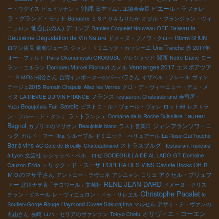
沖縄
ピエール・ラフォレ
ー・ウグイス
ビュイソナント
日本ソムリエ協会会長
ラ・グランド・モット
Bonastre
ＥＳＰＯＡもりたか
オジル・フランジャン・ヴィ
葡呑(ぶのん)
デコンブ
Taiwan la
ニュロン
Damien Coquelet Nouveau
OFF
Deuxième Dégustation de Vin Nature
ドメーヌ・ブノワ・クロー
Bistro SHUN
ロマン店長
葡萄ジュース
ジャン・ドミニック・カッシーニ
Une Tranche
赤
2017年
オー・フォルト
Paris Okonomiyaki OKOMUSU
ガレジャッド
関西
Notre-Dame
ロー
Vendanges 2017
エスポアツア
ラン・エルラン
Domaien Marcel Richaud
カメル
ー
ＢＭОの桐谷さん
台湾インポーターのバーバラさん
イザベル・フレール
ヴィン
テージュ2015
Romain Chapuis
Allez les Verres
クロ・デ・ヴィーニュー・デュ・メ
フランス
イヌ
LA REVUE DU VIN FRANCE
restaurent Chateaubriand
寿司屋・
Savoie
Yuzu
Beaujolais Fair
ビストロ・ル・ヴェール・ヴォレ
ロット66
レストラ
Laurent
ン「フルー・ド・タン」
ラ・トランシェ
Domaine de la Roche Buissière
Bagnol
ジャンフランソワ・ニ
カプリエのマリオン
Beaujolais blanc
ラスト営業日
ック
ガルド・フー
Rita
シルーブル
ドミニック・べリュアール
La Rose Qui Touche
Bar à vins
ストラスブルグ
AC Cote de Brouilly
Chateaubriand
Restaurant français
à Lyon
文芸社
レシャッペ・ベル ロゼ
BODEGUILLA DE AL LADO
GT
Domaine
エリック・ド・スーザ
Ｂ
Cauzon
Frida
L'OPERA DES VINS
Caviste Rocks Off
ＭＯのマサ子さん
アクセル・プリュフ
アントニー・テヴェネ
アシニャン
ロリエ
RENE JEAN DARD
ァー
北川ナヲ著「テロワール」文芸社
ドメーヌ・クリス
Christophe Pacalet
チャン・ビネール
レ・ヴィニュロン・ドゥ・リレエル
le
Soutien-Gorge Rouge
Raymond
Cuvée Sakurajima
マルセル
アザミ・デ・ヴァンの
オリヴィエ・コーエン
丸山さん
長崎
ロバ・セリアのヴァンサン
Tokyo Chofu