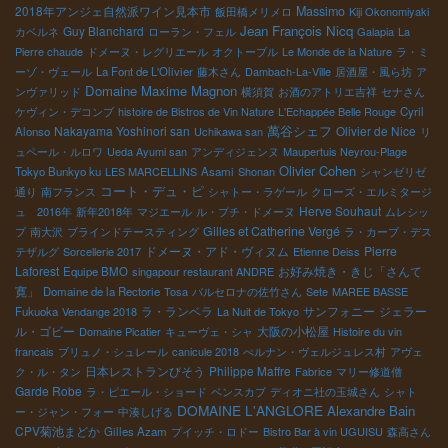
2018年アンジェ自然派ワイン見本市
Massimo
飯田橋メリメロ
Kiji Okonomiyaki
Jean François Nicq
Guy Blanchard
カベルネ
ローラン・フェル
Galapia
La
Pierre chaude
ドメーヌ・レグリエール
オクトーブル
Le Monde de la Nature
ラ・ミ
ーゾ・ヴェール
La Font de L'Olivier
藤木さん
Dambach-La-Ville
居酒屋・風ら坊
ア
Domaine Maxime Magnon
ンヴァリッド
横須賀
お酒のアトリエ吉祥
セナさん
ケヴィン・デコンブ
histoire de Bistros de Vin Nature
L'Echappée Belle Rouge
Cyril
萬谷シェフ
Nakayama Yoshinori san
Olivier de Nice
Alonso
Uchikawa san
リ
ュペール・ルロワ
Ueda Ayumi san
アンディジェンヌ
Maupertuis Neyrou-Plage
Olivier Cohen
Tokyo Bunkyo ku
LES MARCELLINS
Asami
Shonan
シャンゼリゼ
コート・デュ・ピ
通り
南フランス
シャトー・ラゲール
クローズ・エルミタージ
Herve Souhaut
ュ 2016年
新年2018年
マジエール
ル・プチ・ドメーヌ
ムレシッ
Gilles et Catherine Vergé
プ
南大沢
ブラインドテースティング
ラ・カーブ・デス
ドメーヌ・アド・ヴィヌム
Pierre
テザルグ
Sorcellerie 2017
Etienne Deiss
Laforest
お好み焼き・きじ「さんて
Equipe BMO
singapour restaurant ANDRE
寛」
Domaine de la Rectorie
Tosa
バルセロナの佐竹さん
Sete
MAREE BASSE
ラ・ランベラ
サンフォニー
ジェラー
Fukuoka
Vendange 2018
La Nuit de Tokyo
ル・ゴビー
大阪の小松屋
Domaine Picatier
キューヴェ・シャ
Histoire du vin
francais
ブリュノ・シュレール
canicule 2018
ぺルナン・ヴェルジュレス村
アヴェ
日本レストランびそう
Philippe Maffre
ク・ル・タン
Fabrice
マリー修道僧
Garde Robe
ラ・ピエール・ショード
ベンスカブ
ディオニ社の玉城さん
シャト
DOMAINE L'ANGLORE
Alexandre Bain
ー・ジャン・フォー
中湊しげる
CPV菊池まどか
Gilles Azam
プイッチ・ロドー
Bistro Bar à vin UGUISU
森高さん