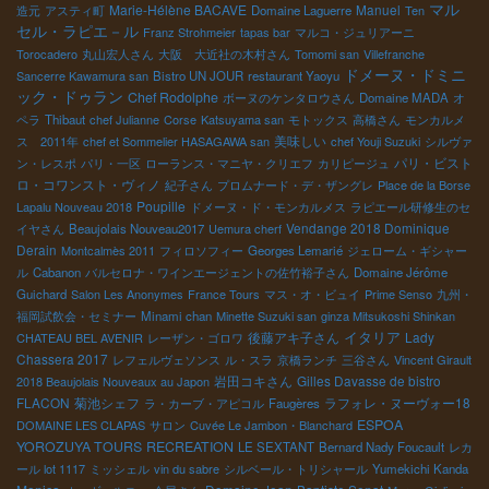
マル
Marie-Hélène BACAVE
Manuel
造元
アスティ町
Domaine Laguerre
Ten
セル・ラピエ－ル
Franz Strohmeier
tapas bar
マルコ・ジュリアーニ
Torocadero
丸山宏人さん
大阪 大近社の木村さん
Tomomi san
Villefranche
ドメーヌ・ドミニ
Sancerre Kawamura san
Bistro UN JOUR
restaurant Yaoyu
ック・ドゥラン
Chef Rodolphe
ボーヌのケンタロウさん
Domaine MADA
オ
ペラ
Thibaut
chef Julianne
Corse
Katsuyama san
モトックス
高橋さん
モンカルメ
美味しい
ス 2011年
chef et Sommelier HASAGAWA san
chef Youji Suzuki
シルヴァ
パリ・ビスト
ン・レスポ
パリ・一区
ローランス・マニヤ・クリエフ
カリピージュ
ロ・コワンスト・ヴィノ
紀子さん
プロムナード・デ・ザングレ
Place de la Borse
Poupille
Lapalu Nouveau 2018
ドメーヌ・ド・モンカルメス
ラピエール研修生のセ
Vendange 2018 Dominique
イヤさん
Beaujolais Nouveau2017
Uemura cherf
Derain
Montcalmès 2011
フィロソフィー
Georges Lemarié
ジェローム・ギシャー
ル
Cabanon
バルセロナ・ワインエージェントの佐竹裕子さん
Domaine Jérôme
Guichard
Salon Les Anonymes
France Tours
マス・オ・ビュイ
Prime Senso
九州・
福岡試飲会・セミナー
Minami chan
Minette Suzuki san
ginza Mitsukoshi Shinkan
イタリア
後藤アキ子さん
Lady
CHATEAU BEL AVENIR
レーザン・ゴロワ
Chassera 2017
レフェルヴェソンス
ル・スラ
京橋ランチ
三谷さん
Vincent Girault
岩田コキさん
Gilles Davasse de bistro
2018 Beaujolais Nouveaux au Japon
FLACON
菊池シェフ
ラフォレ・ヌーヴォー18
ラ・カーブ・アピコル
Faugères
ESPOA
DOMAINE LES CLAPAS
サロン
Cuvée Le Jambon・Blanchard
YOROZUYA TOURS
RECREATION
LE SEXTANT
Bernard Nady Foucault
レカ
ール lot 1117
ミッシェル
vin du sabre
シルベール・トリシャール
Yumekichi Kanda