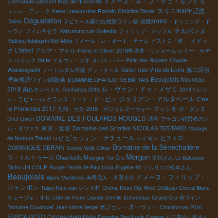
ドメーヌ・ル・ブ・デュ・モンド
Emmanuel Giboulot
Mas de l'Escarida
ビ
Keke Descombe
スリエ400年記念
ストロ・アン・ク
Romain
Christian Binner
Dégustation
Daikin
ラピエール家の自然派ワイン祭
収穫2018年・ドミニック・ド
ナルボンヌ
ゥラン
フィロキセラ
Katsumata san Gotenba
フィリップ・マッフル
メドッ
Mathieu
Iidabqshi Méli Mélo
ドメール・レ・オート・テール
ビストロ「俊」
ク
L'irréel
アルマ・マテル
Rémy et Olivier
2018年収穫・リショーム
レミー・セデ
Italie
ス
ロイック
エルヴェ・スオ
タパス・バー
Patis des Rosiers
Couple
Salon des Vins de Loire
第二回台
Wakabayashi
ノートルダム寺院
グットドール
湾自然派ワイン試飲会
Beaujolais Nouveau
DOMAINE CHARLOTTE BATTAIS
2018
ル・ヴァン・ドゥ・メザミ
南仏モンペイル
Confianza 2016
2018ミレジ
ジュリアン・アルタベール
コート・ド・ピィ
C'est
ム・ラピエール
ケランヌ
le Printemps 2017
マッシモ
九州・大分
2018 ボジョレヌーヴォー
ポ・ダンヌ
DOMAINE DES FOULARDS ROUGES
Chef Gwen
渋谷
フラコン経営者のジ
東京・鴬谷
Domaine des Griottes
NICOLAS TESTARD
ル・ダヴァス
Mariage
ビュヴォン・ナチュール
ビストロ
de Nomura Takaki
ロゼ
レイモン
Domaine de la Sénèchalière
DOMINIQUE DERAIN
Cuvée Voilà
Olivar
Morgon
ラ・トルトゥーガ
Chambolle Musigny 1er Cru
宮川さん
Le Batossay
Bistro UN COUP
Rouge Feuille de Paul Louis Eugène 94
ソムリエの松本さん
Beaujolais
ドメーヌ・フィリップ・
Alpes-Maritimes
寿司職人・大田大介
ジャンボン
Taipei Kato san
レンヌ村
Chéna
Rosé Obi Wine
Château Cheval Blanc
キューヴェ・オゼ
Côte de Feule
Davide Gentile
Echezeaux Grand Cru
赤ワイン
ボジョレ・ヌーヴォー
Domaine Coudoulet
Jean-Marie Vergé
Chardonnay 2016
ESPOA GOTO
Crozes-Hermitage
Domaine Paul Louis Eugène
八丈島の山田さん