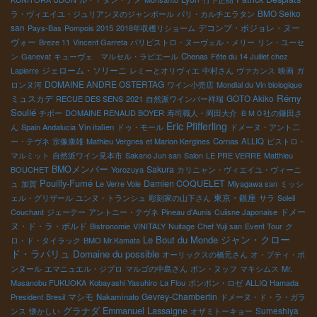
BMO Seiko
ラ・ヴィエイユ・ジュリアンヌのジャンポール
パリ・カルチエラタン
san
デコンブ・ボジョレ・ヌー
Pays-Bas
Pompois 2015
2018年収穫リショーム
ヴォー
Breze 11
Vincent Garreta
パリビストロ・ヌーヴェル・メリー
リン・ユーセ
ン
Ganevat
キューヴェ マルセル・ラピエール
Chenas
Fête du 14 Juillet chez
ジェローム・ソリーニ
Lapierre
レミーとオリヴィエ
中村さん
ヴァカンス
映画
ガ
DOMAINE ANDRE OSTERTAG
ロンヌ河
ワイン小売店
Mondial du Vin biologique
Rémy
ミュスカデ
GOTO Akiko
RECUE DES SENS
2021
自然派ワインバー祥瑞
Soulié
チボー
DOMAINE RENAUD BOYER
寿司職人・岡田大介
ＢＭＯ社の鎌田さ
Eric Pfifferling
ん
Spain Andalucia
Vin italien
ドゥ・モール
ドメーヌ・アント二
ー・テヴネ
宗像康雄
Mathieu Vergnes et Marion Kergines
Cornas
ALLIQ
ビストロ・
マルミット
自然派ワイン見本市
Sakano Jun san
Salon
LE PRE VERRE
Matthieu
BMOメンバー
Sakura
BOUCHET
Yorozuya
カリニャン・ヴィエイユ・ヴィーニ
Pouilly-Fumé
Damien COQUELET
ュ
加賀
Le Verre Vole
Miyagawa san
ミッシ
東京・銀座
ェル・グリザール
ユンヌ・トランシュ
彫刻家の山下さん
サラ
Soleil
ドメー
Couchant
ジェーテー
アントニー・テヴネ
Pineau d'Aunis
Cuiisne Japonaise
ヌ・ド・ラ・ボルド
Bistronomie
VINITALY
Nuitage
Chef Yuji san
Event Tour
ク
ジャン・クロー
Le Bout du Monde
ロ・ド・タイラック
BMO Mr.Kamata
ド・ラパリュ
Domaine du possible
オーリックスの橋元さん
オ・プティ・ボ
ンヌール
エマニュエル・ジブロ
マルゴの中島さん
ポン・ヌッフ
マキシムス
Mr.
Masanobu FUKUOKA
Kobayashi Yasuhiro
La Flou
ポンポン・ロゼ
ALLIQ Hamada
マシモ
Gevrey-Chambertin
President
Bresil
Nakaminato
ドメーヌ・ド・ラ・ガラ
グラナダ
Emmanuel Lassaigne
Sumeshiya
ンス
懐かしい
オザミトーキョー