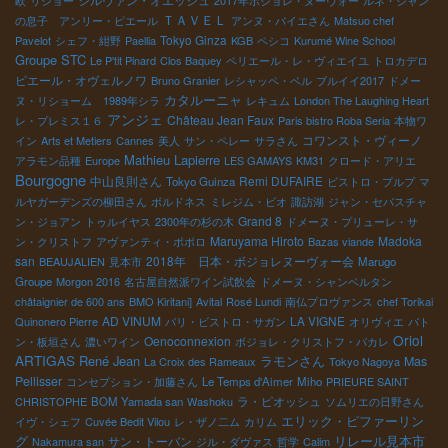
欧
リショー
2017年ボジョレ・ヌーヴォー
ルネ・ジャン
ＴＡＶＥＬ
の息子 アンリー・ピエール
アンヌ・パイエさん
Matsuo chef
Tokyo Ginza
Pavelot
シェフ・紺野
Paellia
KGB
ペシコ
Kurumé Wine School
Groupe STC
Le P'tit Pinard
Clos Baquey
ペリエール・レ・ヴィエイユ
トロカデロ
ピエール・オヴェルノワ
Bruno Granier
レシャッペ・ベル
ブルイイ2017
ドメー
カタルーニャ
ヌ・リショーム 1989年シラ
レキュム
London The Laughing Heart
アンジェ
Château Jean Faux
レ・プレミス１６
Paris bistro Roba Seria
本物ワ
コワンスト・ヴィーノ
イン
Arts et Metiers
Cannes
美人
サン・ペレー
サラさん
Mathieu Lapierre
アラモン品種
Europe
LES GAMAYS
KM31
クロード・アリエ
Bourgogne
中山良則さん
Remi DUFAIRE
Tokyo Guinza
ビストロ・プルプ
マ
ルヤガーデンズの柳田さん
ボルドネス
ミレジム・ビオ
諏訪湖
ジャン・セバスチャ
Grand 8
ン・ジョアン
トゥルイヤス
2300年の杉の木
ドメーヌ・プリューレ・サ
Maruyama Hiroto
Madoka
ン・クリストフ
アヴァンティ・ポポロ
Bazas viande
san
2018年 日本・ボジョレヌーヴォー会
BEAUJALIEN
見本市
Marugo
Groupe
Morgon 2016
名古屋自然派ワイン試飲会
ドメーヌ・シャンベルタン
châtaignier de 600 ans
BMO Kiritani]
Avital
Rosé Lundi
南仏プロヴァンス
chef Torikai
AD VINUM
LA VIGNE
Quinonero Pierre
パリ・ビストロ・サガン
オリヴィエ
バト
Oriol
Oenoconnexion
ン・板垣さん
濃いワイン
ボジョレ・クリストフ・パカレ
ARTIGAS
René Jean
ラモンさん
Mas
La Croix des Rameaux
Tokyo Nagoya
Pellisser
コンセプション・加藤さん
Le Temps d'Aimer
Miho
PRIEURE SAINT
ラ・ピオッシュ
CHRISTOPHE
BOM Yamada san
Washoku
ソムリエの日野さん
エリック・ピファーリン
イヴ・シェフ
Cuvée Bedit Vilou
レ・ザノ二ム
カリム
グ
リレール見本市
サン・トーバン
Nakamura san
ジル・ダヴァス
哲学
Calim