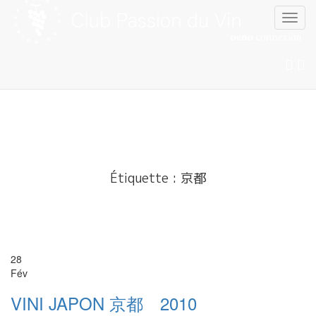
Skip
to
content
Étiquette :
京都
28
Fév
VINI JAPON 京都 2010