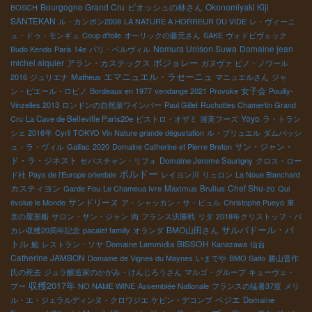
Bourgogne Grand Cru
ピオッシュの林さん
Okonomiyaki Kiji
BOSCH
SANTEKAN
ル・カンボン2008
LA NATURE A HORREUR DU VIDE
レ・ヴィーニ
ュ・ドゥ・モンギュ
Coup d'folie
オーリックの藤元さん
SAKE
ヴォドピヴェック
Nomura Unison Suwa
Domaine jean
Budo Kendo
Paris 14e
パリ・ベルヴィル
ボジョレー
michel alquier
アラン・カステックス
ガヌヴァ
ピノ・ノワール
エマニュエル・ラセーニュ
2016
ジュリエナ
Matheus
マニュエルさん
ジャ
女子会
ン・ピエール・ロビノ
Bordeaux en 1977
vendange 2021
Provoke
Pouilly-
Vinzelles 2013
ロンドンの自然派ワインバー
Paul Gillet
Ruchottes Chamertin Grand
Yoyo
Cru
La Cave de Belleville Paris20e
ビストロ・オザミ
渥美フーズ
ラ・トラン
シェ 2016年
Cyril
TOKYO Vin Nature grande dégustation
ル・ブリュエル
ダムバッシ
サン・ジャン・
ュ・ラ・ヴィル
Gaillac
2020
Domaine Catherine et Pierre Breton
ド・ラ・ジネスト
セバスチャン・リフォ
Domaine Jerome Saurigny
クロス・ロー
ボルドー
ド社
Pays de l'Europe orientale
レイヨン川
リュロン
La Noue Blanchard
カスティヨン
Chef Shu-zo
Garde Fou
Le Chameua Ivre
Maximus
Brulius
Qui
サンドリーヌ
évolue le Monde
ア・シャッカン・サ・ビュル
Christophe Pueyo
東
京の屋形船
サロン・サン・ジャン
肉
フランス決勝戦
リタ
2018年クリストッフ・パ
BMO山田さん
サルバドール・バ
カレ収穫20周年記念
pacalet familly
オランダ
トル
BISSOH
鮨
レストラン・ソヤ
Domaine Lammidia
Kanazawa
仙台
Catherine JAMBON
Domaine de Vignes du Maynes
いまでや
BMO Saito
勝山晋作
氏の死去
ジュラ醸造家のかがみ・けんじろうさん
マルゴ・グループ
キューヴェ・
収穫2017年
ブー
NO NAME WINE
Assemblée Nationale
フランスの猛暑37度
メリ
ベジエ
ル・エ・ジェラルディンヌ・クロワジエ
ケビン・デコンブ
Domaine