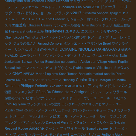
Katsuyama san
Attention Chenin Méchant
オリヴィエ・ジャンテ
クリスト・パカレ
い日でした。 ５社の自然派ワインインポ－タ－が大同に集い京都
ドメーヌ・エリ
ドメーヌ・ラファエル・バルトゥッチ
beaujolais nouveau 2020
初の自然派ワイン会を成功させました。 不景気と云われている
ック・カム
セ・ル・プランタン2017
竹間さん
Kirishima
Vongole spagetti
Ｐａ
今、あれだけの多くの人が集まる試飲会が 存在するでしょう
ｓｃａｌ Ｃｏｌｅｔｔｅ
chef Frederic
リショーム 白ワイン
フロリアン・ルーズ
か！？ 明治の薩長土連合のようなものです。お疲れさん
スリエ醸造所
Chateau Cassini
サンピエール教会
Amis Buvons
ジュリ
銀座三越新
萩
biojoleynes
ユキさん
エスポア・よろずやツアー
館
Fujiwara Shuntaro
上海
野さん と マチュ 食べる間もなく喋り続ける新井さん フラン
ドメーヌ・プリューレ・ロ
Chef Kikuchi Yuji
ジュヴレイ・シャンベルタン2015年
ク 太田さん 藤木さん 江上さん 大西さん 野村ユニソ
ック
ジュラの鏡さん
Arnaud Combier
タンキエット・ママン
Le Bruel
ワインライ
ンがコスモジュンがディオニがヴィナイ・オ－タが京都の座敷の
オザミの小松さん
DOMAINE NICOLAS CARMARANS
ター・リンさん
株式会
一部屋で共に語り、共に楽しみ、共に勇気つけました！ 切磋琢磨
ムーラン・ナ・ヴァン
社JALUX
クロ・デ・オリヴィエ
ヴィユ・サージュ
Saito
で頑張りましょう！ 素晴らしい一期一会でした。感謝！感謝！
Taiwan
Junko san
Abrieu
Beaujolais au couchant
Asuka san
Village Arbois Pupillin
まどかさん
Beeaujolais
モンマルトル・ビス
Distributeurs et Viticulteurs
ＢＭОスタ
CHAT
ッフ
NERJA
Marie Lapierre
Sans Temps
Boqueria market
son fils Pierre
Centre
Louvre
MOF ローラン・デュシェーヌ
Henning
夢キチ
Morgon 16
Mottox
アレキサンドル・バン
Domaine Philippe Delmée
Yve chef
BEAUJOL'ART
居
Côtes Du Rhône
cidre
Assignan
ジャン・フォワラール
酒屋・ユメキチ神田
ビオディナミ
感動のワイン
シュトラマイヤー
ラ・ヴリーユ・エ・ル・パピヨン
Loïc
Aguyana
フランスワインの歴史
ラングロールのエリックとマリー・ロー
Pupillin
Chef Kôtaro
ドメーヌ・ベリュアール
フレンチバーベキュー
ディナミタージ
ドメーヌ・マルセル・ラピエール
ュ
ドメーヌ・ポール・ルイ・ウジェンヌ
マルク・ぺノ
オリオル
Davide et Piera
ラ・フォン・ド・ロりヴィエ
Syivain
Ardèche
ジャン・フォワイヤール
ドメーヌ・
Respaut
Rouge
Sumoll cépage
デ・フラール・ルージュ
モンギュー村
ニースのオリヴィエ
Anthony Guix