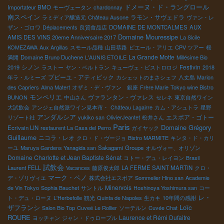
ドメーヌ・ド・ラングロール
Importateur BMO
モーヴェータン
chardonnay
南スペイン
ラモン・サヴェドラ
ラミディア醸造元
Château Ausone
ヴァン・レ
ザン・ゴロワ
Déplacements
良質食品店
DOMAINE DE MONTCALMES
AUX
Domaine Mouressipe
AMIS DES VINS 20eme Anniversaire 2017
La Sicile
KOMEZAWA
Aux Argillas
スモール品種
山田恭路
ピエール・アリエ
CPV ツアー
桜
La Grande Motte
満開
Domaine Bruno Duchene
L'AUNIS ETOILE
Millésime Bio
シノン
Festivin
2019
ラストー
ヤン・ベルトラン
キューヴェ・ビストロロジ
2018
プピーユ・アティピック
年ラ・ルミーズ
カシェットのまさシェフ
八丈島
Marion
des Capriers
Alma Matert
オザミ・デ・ヴァン 銀座
Frère Marie
Tokyo wine Bistro
モンペリエ
ヴァランタン・ヴァレス
BUNON
中山さん
セレネ
東京自然ワイン
大試飲会
アンジェ自然派ワイン見本市・
Château Lagairre
カム・アシュトラ
星野
アンダルシア
エスポア・ゴトー
リゾート社
yukiko san
OlivierJeantet
松井さん
Paris
Domaine Grégory
Ecrivain LIN
restaurent La Casa del Perro
ガイヤック
Guillaume
ニコラ・レオ
クロ・ド・ヴージョ
Bistro MARMITE
キンタ・ド・カリ
ーユ
Maruya Gardens Yanagida san
Sakagami Groupe
オルヴォー、オリゾン
Domaine Charlotte et Jean Baptiste Sénat
コトー・デュ・レイヨン
Brasil
試飲会
Laurent FELL
Vacances
藤原俊太郎
LA FERME SAINT MARTIN
クロ・
マーク・ペノ
デ・ゾリヴィエ
株式会社エスポア
Sommelier Hino san
Academie
Minervois
de Vin Tokyo
Sophia Bauchet
サントル
Hoshinoya Yoshimura san
コー
レ・
ト・デュ・ローヌ
L'Herbefolle
観光
Quinta de Napoles
生カキ
10年間の感謝
ザフランシ
Loïc
Salon Bio Top
Cuveé Le Rollier
ソーテルン
Cuvée Chat
ROURE
Laurence et Rémi Dufaitre
ヨッチャン
ジャン・ドゥローブル