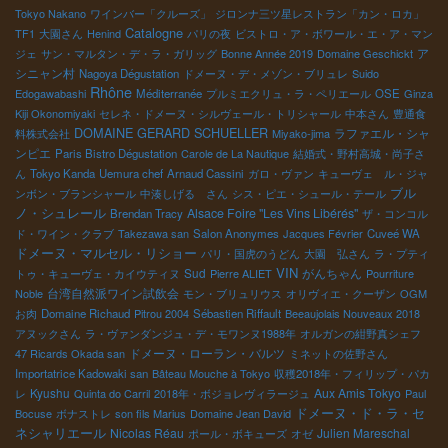
Tokyo Nakano
ワインバー「クルーズ」
ジロンナ三ツ星レストラン「カン・ロカ」
Catalogne
TF1
大園さん
Henind
パリの夜
ビストロ・ア・ボワール・エ・ア・マン
ア
ジェ
サン・マルタン・デ・ラ・ガリッグ
Bonne Année 2019
Domaine Geschickt
シニャン村
Nagoya Dégustation
ドメーヌ・デ・メゾン・ブリュレ
Suido
Rhône
Edogawabashi
Méditerranée
プルミエクリュ・ラ・ペリエール
OSE
Ginza
Kiji Okonomiyaki
セレネ・ドメーヌ・シルヴェール・トリシャール
中本さん
豊通食
DOMAINE GERARD SCHUELLER
ラファエル・シャ
料株式会社
Miyako-jima
ンピエ
Paris Bistro Dégustation
Carole de La Nautique
結婚式・野村高城・尚子さ
ん
Tokyo Kanda
Uemura chef
Arnaud Cassini
ガロ・ヴァン
キューヴェ ル・ジャ
ブル
ンボン・ブランシャール
中湊しげる さん
シス・ピエ・シュール・テール
ノ・シュレール
Alsace Foire "Les Vins Libérés"
Brendan Tracy
ザ・コンコル
ド・ワイン・クラブ
Takezawa san
Salon Anonymes
Jacques Février
Cuveé WA
ドメーヌ・マルセル・リショー
パリ・国虎のうどん
大園 弘さん
ラ・プティ
VIN
Sud
がんちゃん
トゥ・キューヴェ・カイウティヌ
Pierre ALIET
Pourriture
台湾自然派ワイン試飲会
Noble
モン・ブリュリウス
オリヴィエ・クーザン
OGM
お肉
Domaine Richaud
Pitrou 2004
Sébastien Riffault
Beeaujolais Nouveaux 2018
アヌックさん
ラ・ヴァンダンジュ・デ・モワンヌ1988年
オルガンの紺野真シェフ
ドメーヌ・ローラン・バルツ
47 Ricards Okada san
ミネットの佐野さん
Importatrice Kadowaki san
Bâteau Mouche à Tokyo
収穫2018年・フィリップ・パカ
Kyushu
Aux Amis Tokyo
レ
Quinta do Carril
2018年・ボジョレヴィラージュ
Paul
ドメーヌ・ド・ラ・セ
Bocuse
ボナストレ
son fils Marius
Domaine Jean David
ネシャリエール
Nicolas Réau
Julien Mareschal
ポール・ボキューズ
オゼ