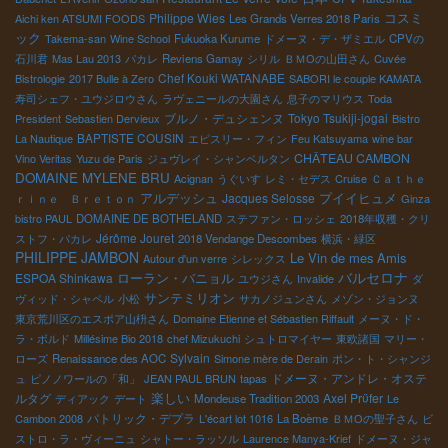
き出さないですべて飲み込んでいる人が殆どだった、マチュが心
コスミ
Philippe Wies
Aichi ken ATSUMI FOODS
Les Grands Verres 2018 Paris
配して、『伊藤！お客さん達は皆、吐き出さないで飲み込んでい
ック
Takema-san
Wine School
Fukuoka Kurume
ドメーヌ・デ・ザミエル
CPVの
るけど大丈夫か？』と聞いてきた。フランスでは皆この類の試飲
石川君
Mas Lau 2013
パカレ
Reviens Gamay
シリル
ＢＭОの山田さん
Cuvée
会では種類が多いので皆吐き出すのが普通だからだ。これだけの
Chef Kouki WATANABE
Bistrologie
2017 Bulle à Zero
SABORI le couple KAMATA
種類が多いと少しづつだけでも全部飲み込むと大いに酔っ払って
寿司シェフ・ユウジロウさん
ラヴェニールの大園さん
息子のマリウス
Toda
しまう。『今日は一般愛好家の人が多いので、このような試飲会
ブルノ・デュシェンヌ
Tokyo Tsukiji-jogai
President
Sebastien Dervieux
Bistro
に慣れていないんだ。』と説明。 もう一つ、マチュが驚いたの
BAPTISTE COUSIN
La Nautique
エピスリー・フィン
Feu Katsuyama
wine bar
は、ワインの試飲会に女性が多いこと。そして、初めてみた和服
CHÂTEAU CAMBON
Vino Veritas
Yuzu de Paris
ジュヴレイ・シャンベルタン
姿の日本女性が大変美しいこと。 大喜びのマチュだった。 来日、
DOMAINE MYLENE BRU
Acignan
うぐいす
レミ・セデス
Cruise
Ｃａｔｈｅ
自然派醸造家の紹介タイム ←新井さん VINI JAPONの発起人 フラ
アルデッシュ
プイイヒュメ
Jacques Selosse
ｒｉｎｅ Ｂｒｅｔｏｎ
Ginza
ンス・ロワ－ルと日本の間を行き来しているタフな女性。 いつも
bistro PAUL
DOMAINE DE BOTHELAND
ステファン・ロッシェ
2018年収穫・クリ
元気で機関銃のように早口で語る。 素晴らしく美味しいワインを
Jérôme Jouret
ストフ・パカレ
2018 Vendange Descombes
横浜・緑区
造っているスーパーウーマン。 大岡さん→ 我らが日本が誇るロー
PHILIPPE JAMBON
Le Vin de mes Amis
Autour d'un verre
シレックス
ヌの醸造家、大岡さんだ。 今も昔も、初心貫徹の男！リスクと困
バルセロナ
ESPOA Shinkawa
ローラン・バニョル
ユウジさん
Invalide
ダ
難を極める醸造と栽培に挑戦し続ける。自然度の高さはフランス
サンテミリオン
ヴィッド・シャペル
小松
サカノジュンさん
メゾン・ジョンヌ
でもトップ級だ。 時間と共に益々磨きがかかる。カッコいい大岡
東京荒川区のエスポア山枡さん
Domaine Etienne et Sébastien Riffault
メーヌ・ド・
さんだ！ ←フィリップ・テシエＣ 今回、2回目の来日だ。ロワ―
ラ・ボルド
Millésime Bio 2018
chef Mizukuchi
シュトロマイヤー
東欧諸国
マリー・
ルのシュベルニに醸造所を構え、チェリ－・ピュゼラらと共にヴ
Sylvain
ローズ
Renaissance des AOC
Simone mère de Derain
ポン・ト・シャンジ
ァン・ド・コワンと云う地元の自然派ワイン組織を造り、そのプ
ドメーヌ・アンドレ・オステ
ュ
ピノノワールの「和」
JEAN PAUL BRUN
tapas
レジダンをやっている。地元のリ－ダーだ。日本食にピッタリの
楽しい
ルタグ
Axel Prϋfer
ディアック
デート
Mondeuse Tradition 2003
Le
白と赤ペティアン（微発泡）は絶品。日本食に最高のマリア－ジ
パトリック・デプラ
Cambon 2008
L'écart lot 1016
La Boème
ＢＭОの聖子さん
ビ
だ！ マチュ・ラピエ－ル→ 自然派の重鎮・マルセル・ラピエ－ル
ストロ・ラ・ヴィーニュ
シャトー・ラッソル
Laurence Manya-Krief
ドメーヌ・ジャ
の長男として生れ、5年前よりドメ－ヌで働いている。最初は料理