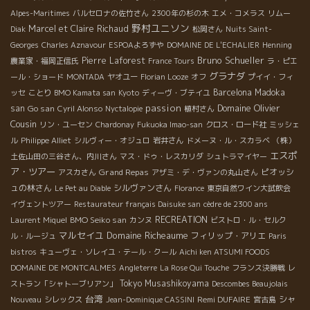
Alpes-Maritimes
バルセロナの佐竹さん
2300年の杉の木
エメ・コメラス
リムー
野村ユニソン
Marcel et Claire Richaud
Diak
松岡さん
Nuits Saint-
Georges
Charles Aznavour
ESPOAよろずや
DOMAINE DE L'ECHALIER
Henning
Bruno Schueller
Pierre Laforest
農業家・福岡正信氏
France Tours
ラ・ピエ
グラナダ
ール・ショード
MONTADA
ヤオユー
Florian Looze
オフ
プイイ・フィ
Barcelona
Madoka
ッセ
ことり
BMO Kamata san
Kyoto
ディーヴ・ブテイユ
passion
Domaine Olivier
san
Go san
Cyril Alonso
Nyctalopie
植村さん
Cousin
リン・ユーセン
Chardonay
Fukuoka Imao-san
クロス・ロード社
ミッシェ
ル
Philippe Alliet
シルヴィー・オジュロ
岩井さん
ドメーヌ・ル・スカラベ
（株）
エスポ
土佐山田の三谷さん、内川さん
マス・ドゥ・レスカリダ
シュトラマイヤー
ア・ツアー
Grand Repas
ピオッシ
アスカさん
アザミ・デ・ヴァンの丸山さん
ュの林さん
シルヴァンさん
Le Pet au Diable
Florance
東京自然ワイン大試飲会
イヴェントツアー
Restaurateur français Daisuke san
cèdre de 2300 ans
BMO Seiko san
RECREATION
Laurent Miquel
カンヌ
ビストロ・ル・セルク
マルセイユ
Domaine Richeaume
フィリップ・アリエ
ル・ルージュ
Paris
bistros
キューヴェ・ソレイユ・テール・クール
Aichi ken ATSUMI FOODS
DOMAINE DE MONTCALMES
Angleterre
La Rose Qui Touche
フランス決勝戦
レ
Tokyo Musashikoyama
ストラン「シャトーブリアン」
Descombes Beaujolais
台湾
Remi DUFAIRE
シャ
Nouveau
シレックス
Jean-Dominique CASSINI
宮古島