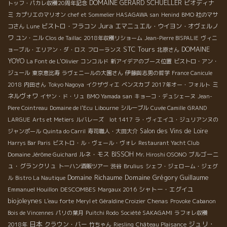
DOMAINE GERARD SCHUELLER
ビオディナ
トッフ・パカレ収穫20周年記念
ミ
カプリエのマリオン
chef et Sommelier HASAGAWA san
Henind
BMO 社のマサ
Jura
ビストロ・フラコン
エマニュエル・ウイヨン・オヴェルノ
コさん
Lune
ワ
ユン・ニル
Clos de Taillac
2018年収穫リショーム
Jean-Pierre BISPALIE
ヴィニ
STC Tours
DOMAINE
ョーブル・エリアン・ダ・ロス
フローランス
北原さん
YOYO
La Font de L'Olivier
コンコルド
新アイデアのブース位置
ビストロ・アン・
ジュール
東京恵比寿
ラヴェニールの大園さん
伊藤與志男の哲学
France Canicule
ミ
2018
内田さん
Tokyo Nagoya
イクザヴィエ
ベンスカブ
2017年オー・フォルト
ネルヴォワ
イヤン・ド・リュ
BMO Yamada san
キョーコ・デュシェーヌ
Jean-
Piere Cointreau
Domaine de l'Ecu
Libourne
シルーブル
Cuvée Camille
GRAND
LARGUE
Arts et Metiers
ルバレーズ lot 1417
ラ・ヴィエイユ・ジュリアンヌの
Salon des Vins de Loire
ジャンポール
Quinta do Carril
寿司職人・大田大介
Harrys Bar Paris
ビストロ・ル・ヴェール・ヴォレ
Restaurant Yacht Club
ルネ・モス
BISSOH
ブルゴーニ
Domaine Jérôme Guichard
Mr. Hiroshi OSONO
ュ・グランクリュ
トーハン酒販ツアー
渋谷
Brulius
シェフ・ジェローム・ジェグ
Domaine Richaume
Domaine Grégory Guillaume
ル
Bistro La Nautique
DESCOMBES
シャトー・エグイユ
Emmanuel Houillon
Margaux 2016
biojoleynes
L'eau forte
Meryl et Géraldine Croizier
Chenas
Provoke
Cabanon
Bois de Vincennes
パリの葉月
Puitchi Rodo
Société SAKAGAMI
ラフォレ収穫
日本
ジュリ・
クラウン・バー
2018年
竹ちゃん
Riesling
Château Plaisance