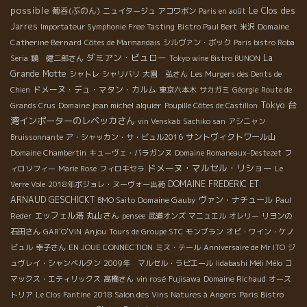
possible
葡呑(ぶのん)
Le Clos des
ニュイタージュ
アコワボン
Paris en août
Jarres
Domaine
Importateur Symphonie Free Tasting
Bistro Paul Bert
米沢
Catherine Bernard
Côtes de Marmandais
シルヴァン・ボック
Paris bistro Roba
ダミアン・ビュロー
La
Seria
鏡 健二郎さん
Tokyo wine Bistro BUNON
Grande Motte
シャトレ
シャリバリ
大園 弘さん
Les Murgers des Dents de
ドメーヌ・デュ・マタン・カルム
Chien
東京六本木
サカガミ
Géorgie
Route de
Tokyo
台
Domaine jean michel alquier
Grands Crus
Poupille Côtes de Castillon
湾インポーターのレベッカさん
vin Venskab
Sachiko san
アシニャン
サントヴィクトワール山
Bruissonnante
ア・シャッカン・サ・ビュル2016
Domaine Chambertin
キューヴェ・バラガンヌ
Domaine Romaneaux-Destezet
フ
ドメーヌ・マルセル・リショー
ィロソフィー
Marie Rose
フィロキセラ
Le
DOMAINE FREDERIC ET
Verre Vole
2018年ボジョレ・ヌーヴォー出荷
ARNAUD GESCHICKT
Domaine Gauby
ヴァン・ナチュール
BMO Saito
Paul
エッフェル塔
丸山さん
Reder
pensee
武道オンズ
マニュエル
オレリー
リヨンの
Anjou
石田さん
GAR'O'VIN
Tours de Groupe STC
モンブラン
オビ・ワイン・ケノ
ビュル
幸子さん
EN JOUE CONNECTION
ミス・テール
Anniversaire de Mr ITO
ジ
ュヴレイ・シャンベルタン
2009年 マルセル・ラピエール
Iidabashi Méli Mélo
コ
マックス・エティリックス
高橋さん
vin rosé
Fujisawa
Domaine Richaud
オース
トリア
Le Clos Fantine
2018 Salon des Vins Natures à Angers
Paris Bistro