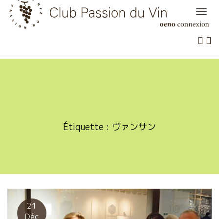
Skip
to
content
Étiquette :
ヴァンサン
21
Déc