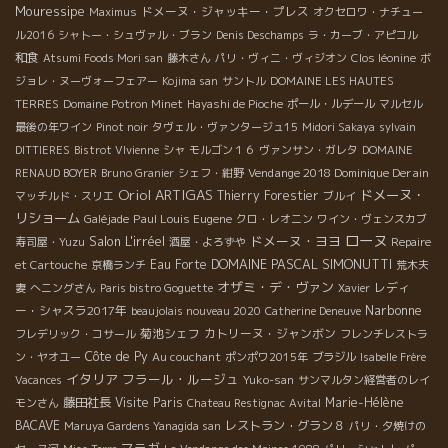
Mouressipe
ドメーヌ・ジャッキー・プレス
Maximus
オクセロワ・ナチュー
ル2016
シャトー・シュヴァル・ブラン
Denis Deschamps
ラ・カーブ・アピコル
和食
Atsumi Foods Mori san
藤木さん
パリ・ヴィニ・ヴィジオン
Clos léonine
ボ
ジョレ・ヌーヴォーフェアー
Kojima san
サントル
DOMAINE LES HAUTES
TERRES
Domaine Potron Minet
Hayashi de Pioche
ポール・ルデール
マルセル
最後の年ワイン
Pinot noir
タヴェル・ヴァンタージュ15
Midori Sakaya
sylvain
DITTIERES
Bistrot VIvienne
シャ
モルゴン１６
ヴァンサン・ガレタ
DOMAINE
Vendange 2018 Dominique Derain
RENAUD BOYER
Bruno Granier
シェフ・紺野
Oriol ARTIGAS
ドメーヌ・
Thierry Forestier
マッチルド・スリエ
ブルイ
リショーム
Paul Louis Eugene
Galéjade
クロ・レオニン
ワイン・ヴェンスカブ
ローヌ
Salon L'irréel
ドメーヌ・ヨヨ
寿司屋・Yuzu
酒屋・よろずや
Repaire
DOMAINE PASCAL SIMONUTTI
Eau Forte
et Cartouche
京橋ランチ
荒木夫
オザミ・デ・ヴァン
レディ
妻
へニングさん
Paris bistro Goguette
Xavier
Narbonne
ー・シャスラ2017年
beaujolais nouveau 2020
Catherine Deneuve
菊池シェフ
カトリーヌ・ジャンボン
フレデリック・コサール
フレンチレストラ
Côte de Py
ン・ヤオユー
Au couchant
ポンポワ2015年
ブラジル
Isabelle Frère
イタリア
フラール・ルージュ
Vacances
Yuko-san
サンマルタン経営者のレイ
藤田社長
Visite Paris
Marie-Hélène
モンさん
Chateau Restignac
Avital
BACAVE
レストラン・グラン８
Maruya Gardens Yanagida san
パリ・夕焼けの