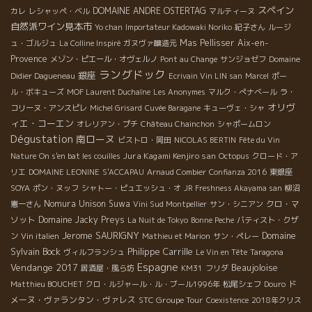
スペイン
DOMAINE ANDRE OSTERTAG
カレ
レシャッペ・ベル
マルティーヌ
自然派ワイン見本市
Yo chan
Importateur Kadowaki Noriko
紀子さん
ルージ
Mas Pellisser
Aix-en-
ュ・ゴルジュ
La Colline Inspiré
ガヌヴァ醸造元
Provence
メゾン・ピエール・オヴェルノ
Pont au Change
サンジョゼフ
Domaine
ラングドック
銀座
Didier Dagueneau
Ecrivain Vin LIN san
Marcel
ポー
ル・ボキューズ
MOF Laurent Duchaîne
Les Anonymes
マルク・ぺナベール
ラ・
オリヴ
コリーヌ・アンスピレ
Michel Grisard
Cuvée Baragane
キューヴェ・シャ
ィエ・コーエン
オレリアン・プチ
Château Chainchon
シャポームロン
Dégustation
南ローヌ
ビストロ・岡田
NICOLAS BERTIN
Fête du Vin
Jura Kagami Kenjiro san
Nature
On s'en bat les couilles
Octopus
クロード・ア
リエ
DOMAINE LEONINE
S'ACCAPAU
Arnaud Combier
Confianza 2016
東銀座
SOYA
ポン・ヌッフ
シャトー・ピュエッシュ・オ
JR Freshness Akayama san
柳沼
Nomura Unison Suwa
クロ・マ
憲一さん
Vini Sud Montpellier
サン・シニアン
ソット
Domaine Jacky Preys
La Nuit de Tokyo
Bonne Peche
バティスト・クザ
Jerome SAURIGNY
Domaine
ン
Vin italien
Mathieu et Marion
サン・ペレー
Sylvain Bock
Philippe Carrille
ヴィルフランシュ
Le Vin en Tête
Taragona
Espagne
Vendange 2017
Beaujoloise
居酒屋・風ら坊
KM31
フリダ
ド
Matthieu BOUCHET
クロ・ルジャール・ル・ブール1996年
松尾シェフ
Douro
メーヌ・ヴァランタン・ヴァレス
STC Groupe Tour
Coexistence
2018年クリス