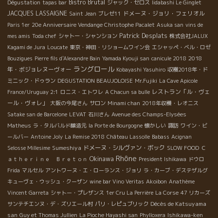
Bistro Brutal
Dégustation
tapas bar
ジャック・セロス
Iidabashi Le Ginglet
JACQUES LASSAIGNE
ドメーヌ・ジョリ・フェリオル
Saint Jean
ブレゼ11
Paris 1er
20e Anniversaire Vendange Christophe Pacalet
Asuka san
vins de
Patrick Desplats
mes amis
Toda chef
シャトー・シャンション
株式会社JALUX
Kagami de Jura
Loucate
東京・神田・リショームワイン会
エシャッペ・ベル・ロゼ
2018
Bouzigues
Pierre fils d'Alexandre Bain
Yamada Kyouji san
canicule 2018
ラングロール
年・ボジョレヌーヴォー
Kobayashi Yasuhiro
収穫2018年・ド
ミニック・ドゥラン
DEGUSTATION BEAUJOLOISE
Mr.Fujiki
La Cave Apicole
レストラン「ル・ヴェ
France/Uruguay 2:1
ロニス・エトワレ
A Chacun sa bulle
ール・ヴォレ」
大阪の今尾さん
サロン
Minami chan
2018年収穫・レオニス
Satake san de Barcelone
LEVAT
石川さん
Avenue des Champs-Elysées
Matheus
ラ・タルバルド醸造元
la Porte de Bourgogne
懐かしい
諏訪
ワイン・ビ
ールバー
Antoine Joly
La Remise 2018
Château Lassolle
Babass
Acignan
Sumeshiya
ドメーヌ・シルヴァン・ボック
Selosse Millesime
SLOW FOOD
Ｃ
Rhône
Okinawa
ａｔｈｅｒｉｎｅ Ｂｒｅｔｏｎ
President Ishikawa
ドウロ
Frida
マルセル
アントワーヌ・エ・ローランス・ジョリ
ラ・カーブ・デステザルグ
キューヴェ・ウッシュ・クーザン
wine bar Vino Veritas
Akoibon
Anathème
Vincent Garreta
シャトー・プレザンス
1er Cru La Perrière
La Corse
47 リカーズ
Décès de Katsuyama
サンテチエンヌ・デ・ズリエール村
パリ・レピュブリック
san
Guy et Thomas Jullien
La Pioche Hayashi san
Phylloxera
Ishikawa-ken