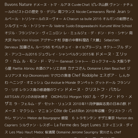
Buvons Nature
ドメーヌ・トマ・ルアネ
Cuvée Chat
ピレネ山脈
ヴァン・ナチュ
René Jean
ールのビストロの歴史
ラ・デジレ
南フランス
Nicole Carmarans
シ
ルベール・トリシャールのヌーヴォー
A Chacun sa bulle 2016
オルガンの紺野さん
シルヴェール・トリシャール
Valérie
Suido Edogawabashi
Kurumé Wine School
オジル・フランジャン・ヴィニュロン
レ・ミュルジェ・デ・ドン・ドゥ・シヤン
南
大沢
Paris Vini Vision
アグヤーナ村
京都の中華料理店「大鵬」
Sebastien
加藤さん
Dervieux
ルーツ66
モペルチュイ・ネイルプラージュ
オクトーブル
ダン
ドメーヌ・エリッ
ス・アンコール2016
ジュヴレイ・シャンベルタン2015年
ク・カム
ル・モン・ド・マリー
Ganevat
シャトー・ロックフォール
大阪うず
カナコさん
ら屋
Paellia
Abriou
お酒のアトリエ吉祥
Domaine Lilian Bauchet
ジ
Chef Rodolphe
エスポア・ しんか
ュリアンヌ
Kiji Okonomiyaki
マグロの漁港
わ
へニング・オエッシュ
Qui évolue le Monde
タンペット
グットドール
フランソ
ドメーヌ・クリストフ・パカレ
ワ・リボ
レランス島の修道僧のワイン
ル・ヴァン・ドゥ・メ
ARTISAN
パリのお好み焼き OKOMUSU
Morgon 1997
ザミ
ド
ラ・フェルム・デ・セット・リュンヌ
2018年11月伊藤與志男の日本の旅
メーヌ・マクシム・マニョン
Côte de Castillon
2018年収穫・クリストフ・パ
カレ
サンソー
Melon de Bourgogne
銀座 ６
トラモンタン
オザミ東京
Marion des
La Ferme des Sept Lunes
Capriers
シルヴァン・レスポー
エティエンヌ・ダイ
ス
Les Maù
Haut Medoc
桜満開
Domaine Jerome Saurigny
宮川さん
chef