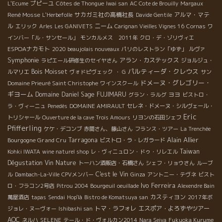
プピーユ
L'Ecume
Côtes de Thongue
Iwai san
AC Cote de Brouilly
Margaux
René Mosse
サカガミ社の高橋社長
アルマ・マテ
L'Herbefolle
Davide Gentile
ル
ニーム
エリック
Arles
Les GANIVETS
Carignan Vieilles Vignes 16
Cornas
ワ
インバー「ル・サンセール」
モンカルメス 2011年
クロ・デ・ゾリヴィエ
ESPOAナカモト
2020 beaujolais nouveaux
パリのレストラン「ゆず」
ルヴァ
Symphonie
アラン・カステックス
ラピエール研修生のセイヤさん
ジョルジュ・
パルティーダ・クレウス
Bois Moisset
ルマリエ
ヴォドピヴェック
・ G
サン
ドメーヌ・グレゴリー・
Domaine Prieuré Saint Christophe
ワインスクール
ギヨーム
Domaine Daniel Sage
FUJIMARU
ヨヨ
グラン・ラルグ
ビストロ・
ラ・ヴィーニュ
Penedès
DOMAINE AMIRAULT
セレネ・ドメーヌ・シルヴェール・
Eric
トリシャール
Ouverture de la cave Trois Amours
リヨンの石田シェフ
Pfifferling
ケケ・デコンブ
赤間さん、藤山さん
フランス・ツアー
La Trenchée
Alain Allier
Bourgogne Grand Cru
Tarragona
ビストロ・ラ・レガラード
Taiwan
Kohki IWATA
wine naturel shop
レ・ヴィニュロン・ドゥ・リレエル
Dégustation Vin Nature
トーハン酒販店・石橋さん
シェフ・リョウさん
ルーブ
C'est le Vin
ル
Dambach-La-Ville
CPVメンバー
Ginza
アントニー・テヴネ
ビスト
Ivo Ferreira
ロ・フラコン2号店
Pitrou 2004
Bourgeuil
oeuillade
Alexendre Bain
カスティヨン
萬屋酒店
tapas
Sendai
Hop'là
Bistro de Komatsuya san
2017年ボ
トマ・ラフォレ
エスポア・よろずやツアー
ジョレ・ヌーヴォー
Ishibashi san
AOC
ネルハ
SELENE
テール・ド・ヴォルカン2014
Nara Seiya
Fukuoka Kurume