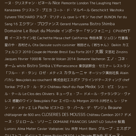
Nice
ーヌ・クリスチャン・ビネール
Piemonte
London The Laughing Heart
Geschickt
Kanazawa
クリストフ・プエヨ
コート・ド・マルペール
Washoku
Sylvere TRICHARD
アルプ・マリティム
cave
レイモン
Yve chef
BUNON
Fer du
エクサン・プロヴァンス
Bistro Shimba
Sang 16
Gerard
Maruyama
Domaine Le Bout du Monde
インポーター「サンフォニー」
CPVの竹下
君
イーストライン社
Cachette Masa chef
California
寺田本家
リュロン
竹富島・
星のや・吉村さん
Ota Daisuke sushi cuisinier
岩田さん（岩ちゃん）
Daikin
カエ
大阪
フェルコフ
2018 Coupe de Monde
Bresil
Eau Forte 2017
文芸社
Zinzins
エノ・コネ・
Jacques Février
1998年
Terre de Volcan 2014
Domaine Vacheron
チーム
Bistro Simba
white
L'Effervescence
東京試飲会・セミナー
レストラン
カタルーニャ
Alain
「フルー・ド・タン」
ロゼ・メティス
オーリック濱田社長
パカレ
Beaujolais au couchant
株式会社エスポア
ブラインドテースティング
chef
Medoc
Torikai
アヴェク・ル・タン
Château-Neuf-du-Pape
シス・ピエ・シュー
ル・テール
Le Clos des Oliviers
キューヴェ・ブー
ドメール・ヴァランタン・ヴァ
レス
感動のワイン
Beaujolais Fair
エイロール
Morgon 2016
川村さん
レ・ジャ
Beaune
La Pioche
ン・ド・メティエ
ビストロ・ラ・パール・デ・ザンジュ
CLOSERIES DES MOUSSIS
ドメ
châtaignier de 600 ans
Château Cambon 2017
ーヌ・ジェローム・ソリーニ
桜島
DOMAINE FRANCOIS SAINT-LO
Solutré
グループ・エスポア
Lurons
Alma Mater
Caviar
Vodopivec
Izu
共存
Mont Blanc
ドメーヌ・
Seine
クリストフ・ペイリュス
Bistro OKADA
La Désirée
飲み会