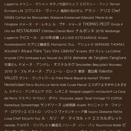
Lapierre
ドゥニー・デシャン
キタノセ店のシェフ
エピスリー・フィン
Terroir
アラン・アリエ
コワンスト・ヴィーノ
Chef
Ecrivain LIN
高知の石川さん
Ishida
Corton les Bressandes
Domaine Emmanuel Giboulot
Marie-lo de
THOMAS PICOT
l'Anglore
ドメーヌ・ド・レキュ
ル・プチ・ドメーヌ
Ginza 4
RESTAURANT
ナルボンヌ
2018 Vendange
cho-me
Château Cheval Blanc
Lapierre
ラピエール・2018年収穫
LA CAVE ESTEZARGUE
Alsace
Humbrebrecht
カプリエ醸造元
Monsanto
カム・アシュトラ
DOMAINE THOMAS
Alsace Foire "Les Vins Libérés"
ROUANET
9 caves
ボナストレ
La Colline
l'anglore
domaine de l'anglore
Inspirée
CPV Ishikawa kun
Nouvel An 2018
ドメーヌ・アンドレ・オステルタグ
竹澤さん
Descombes Beaujolais Nouveau
Valentin
ドメーヌ・プリューレ・ロック
2018
ラ・フル
東京・恵比寿
VALLES
Vivien
サント・ヴィクトワール
Frère Marie
Boqueria market
Hemelsdael
Paris Bistro Le Verre Volé
Cuvée Marcel
エスポアよろずやユキ子さ
ん
スペイン・アンダルシア
クロ・レオニヌ
Vongole spagetti
restaurent La Casa
del Perro
マスぺリ
サぺルリ・ポぺト
Shizuoka Japon
Tavel Vintage 15
ESPOA
サンドリーヌ
Kamataya
Dynamitage
山田恭路
Asami
カリニャン
ラ・フォン・
ド・ロりヴィエ
ビストロ・ソワッフ
ヴァランティーア畑
Isojiro
Domaine Patte
ル・カゾ・デ・マイヨル
エスカルポレット
Loup
Chef Kikuchi Yuji
トマ
ビ
namida
アルザス・フンブレヒト醸造元
ハリーズ・バー・パリ
Pourriture Noble