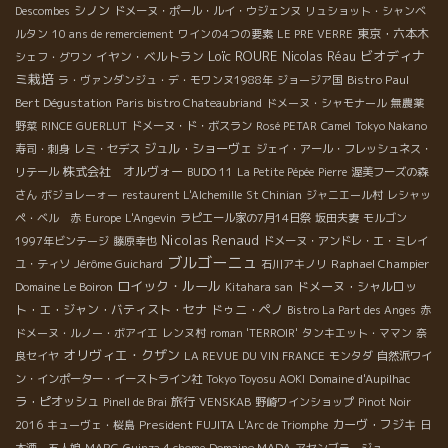
シノン
Descombes
ドメーヌ・ポール・ルイ・ウジェンヌ
リュショット・シャンベ
東京・六本木
ルタン
10 ans de remerciement
ワインの4つの要素
LE PRE VERRE
Loïc ROURE
ビオディナ
イヤン・ベルトラン
Nicolas Réau
シェフ・グワン
ミ栽培
Bistro Paul
ラ・ヴァンダンジュ・デ・モワンヌ1988年
ジョージア国
Bert Dégustation
Paris bistro Chateaubriand
ドメーヌ・シャモナール
無農薬
野菜
RINCE GUERLUT
ドメーヌ・ド・ボスラン
Rosé PETAR
Camel
Tokyo Nakano
ジュル・ショーヴェ
寿司・刺身
レミ・セデス
ジェイ・アール・フレッシュネス・
株式会社 オルヴォー
リテール
BUDO 11
La Petite Pépée
Pierre
渥美フーズの森
さん
ボジョレーォー
restaurent L'Alchemille
St Chinian
ジャニエール村
レシャッ
ペ・ベル 赤
Europe
L'Angevin
ラピエール家の7月14日祭
坂田夫妻
モルゴン
Nicolas Renaud
1997年ビンテージ
藤原幸也
ドメーヌ・アンドレ・エ・ミレイ
ブルゴーニュ
Raphael Champier
ユ・ティソ
Jérôme Guichard
石川アキノリ
ロイック・ルール
ドメーヌ・シャルロッ
Domaine Le Boiron
Kitahara san
ト・エ・ジャン・バティスト・セナ
ドゥニ・ペノ
Bistro La Part des Anges
赤
ドメーヌ・ルノー・ボアイエ
レンヌ村
roman 'TERROIR'
タンキエット・ママン
奈
オリヴィエ・クザン
良セイヤ
LA REVUE DU VIN FRANCE
モンタダ
自然派ワイ
ン・インポーター・イーストライン社
Tokyo Toyosu AOKI
Domaine d'Aupilhac
ラ・ピオッシュ
旅行
Pinell de Brai
VENSKAB
野崎ワインショップ
Pinot Noir
President FUJITA
カーヴ・フジキ
2016
キューヴェ・桜島
L'Arc de Triomphe
日