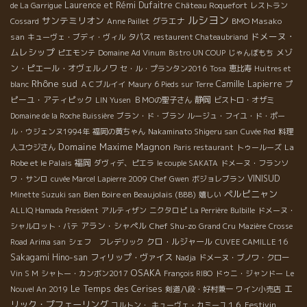
Laurence et Rémi Dufaitre
de La Garrigue
Château Roquefort
レストラン
ルシヨン
サンテミリオン
グラエナ
BMO Masako
Cossard
Anne Paillet
ドメーヌ・
san
キューヴェ・ブディ・ヴィル
タパス
restaurent Chateaubriand
ムレシップ
メゾ
ピエモンテ
Domaine Ad Vinum
Bistro UN COUP
じゃんぼもち
ン・ピエール・オヴェルノワ
セ・ル・プランタン2016
Tosa
恵比寿
Huitres et
Rhône sud
Camille Lapierre
プ
blanc
ＡＣブルイイ
Maury
6 Pieds sur Terre
ピーユ・アティピック
静岡
LIN Yusen
ＢＭОの聖子さん
ビストロ・オザミ
Domaine de la Roche Buissière
ブラン・ド・ブラン
ルージュ・フイユ・ド・ポー
ル・ウジェンヌ1994年
福岡の黄ちゃん
Nakaminato Shigeru san
Cuvée Red
料理
Domaine Maxime Magnon
La
人ユウジさん
Paris restaurant
トゥールーズ
Robe et le Palais
福岡
ダヴィデ、ピエラ
le couple SAKATA
ドメーヌ・フランソ
VINISUD
ワ・サンロ
cuvée Marcel Lapierre 2009
Chef Gwen
ボジョレブラン
ペルピニャン
Bien Boire en Beaujolais (BBB)
Minette Suzuki san
嬉しい
ALLIQ Hamada President
アルティザン
ニクタロピ
La Perrière
Bulbille
ドメーヌ・
アラン・シャペル
Chef Shu-zo
シャルロット・バテ
Grand Cru
Mazière
Crosse
クロ・ルジャール
Road Arima san
シェフ フレデリック
CUVEE CAMILLE 16
Sakagami Hino-san
フィリップ・ヴァイス
Nadja
ドメーヌ・ブノワ・クロー
OSAKA
Vin S M
シャトー・カンボン2017
François RIBO
ドゥニ・ジャンドー
Le
Le Temps des Cerises
エ
Nouvel An 2019
剣道八段・好村兼一
ワイン小売店
リック・プフェーリング
Festivin
コルトン・
キューヴェ・カミーユ１６