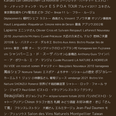
Kanako san
Uemura cherf
La Poivrotte
シークレット・パーティー
ビストロ・
ＥＳＰＯＡ TOUR
ユキさん
ラ・ノティック
ティンタ・マレナ
ブルイイ2017
CPV菊池まどか
東京築地場外
ゴビー
Breze 11
レ・フラー・ルージュ
植村シェフ
Déplacements
ラストー
森高さん
Vincent
ブノワ夫妻
オリゾン事務局
Haut Languedoc-Roquebrun
Simone mère de Derain
霧島
アブリウ2002年
Lapierre
Olivier Cros et Sylvain Respaut
Laforest Nouveau
エニンドさん
2018
Journaliste Mr.Hans
Cuveé Précieuse
大近の久米さん
マルク
若林ご夫妻
2018年
レ・バスティード・ダルキエ
Bistro Aux Amis
Bistro Poulpe
îles de
Lérins
東京・中野
オー・ラングドックのロックブラン村
Kanagawa ken Fujisawa
シャンパーニュ・ド・スーザ
shi
パシオン心斎橋店
Anthony Guix
ワインバ
ー・ア・ボワール・エ・ア・マンジェ
Cuvée Plussard
LA NATURE A HORREUR
DU VIDE
vin rosé et somen
チャリティー
Beaujolais Nouveaux 2018
kanagawa
萬谷シェフ
ボジョレー
Nomura Takaki
エスポア・よろずや・リショームの歴史
カーエム３１
ジュリ
小林康弘さん
葡萄ジュース
vendange 2021
Bistro Vin
Nature SHONZUI
Pomerol
世界ビオ栽培醸造家
シャトー・ロック・フォール
サ
ン・ジョゼフ
Paul Gillet
ビストロ・イタリアンレストラン「グシテ」
Beaujolais
ボジョレフェアー
eclipse lunaire totale 2018
パリのビストロ・シ
Chinon
札幌
お好み焼き・きじ「さん
ャトーブリアン
タラゴナ地方
みどり酒屋
て寛」
Jean-Paul Daumen
フランスレストラン 大輔さん
エルミタージュ
モ
Salon des Vins Naturels Montpellier
Taiwan
ン・ブリュリウス