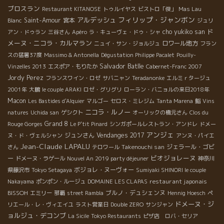
ブロスラン
Restaurant KITANOSE
トゥルイヤス
ビストロ「俊」
Mas Lau
フィリップ・ジャンボン
アルデッシュ
Saint-Amour
宮本
Blanc
ジュリ
ド
cho yukiko san
アン・ドゥラン
三谷さん
Apéro
ラ・キューヴェ・ドゥ・シャ
メーヌ・ニコラ・カルマラン
ロワール地方
ニュイ・サン・ジョルジュ
フラン
スの猛暑37度
Massimo & Antonella
Dégustation Philippe Pacalet
Pouilly-
Salvador Batlle
Vinzelles 2013
エスポア・もりたか
Cabernet-Franc 2007
Jordy Perez
フランスワイン・ロゼ
サバニャン
Teradanonke
エルミｒタージュ
2001年
大鵬
le couple ARAKI
ロゼ・グリグリ
ローラン・バニョルの来日2018年
Macon
Les Bastides d'Alquier
マルゴー
セロス・ミレジム
Tanta Marena
鮨
Vins
ニコラ・ルノー
natures
Uchida san
ゲシクト
オーリックの橋元さん
Clos du
Grand 8
Rouge Gorges
Le P'tit Pinard
シンガポールレストラン・アンドレ
ドメー
アンジェ
ジュンさん
Vendanges 2017
ヌ・ド・ヴェルシャン
アンヌ・パイエ
Jean-Claude LAPALU
Takenouchi san
ジェラール・ゴビ
さん
テロワール
ビオジョレーヌ
ー
ドメーヌ・ラゲール
Nouvel An 2019 party déjeuner
神奈川
ボジョレ・ヌーヴォー
県藤沢市
Tokyo Setagaya
Sumiyaki SHINORI le couple
restaurant japonais
Nakayama
ポンポン・ルージュ
DOMAINE LES CLAPAS
BISSOH
ブルノ・デュシェンヌ
エミリー
那覇
street Rambla
Hennig Hoesch
ペ
ドメーヌ・ジ
リエール・レ・ヴィエイユ
ラスト営業日
Double ZERO
サンジャン
ョルジュ・デコンブ
La Sicile
Tokyo Restaurants
ピザ店 ロバ・セリア