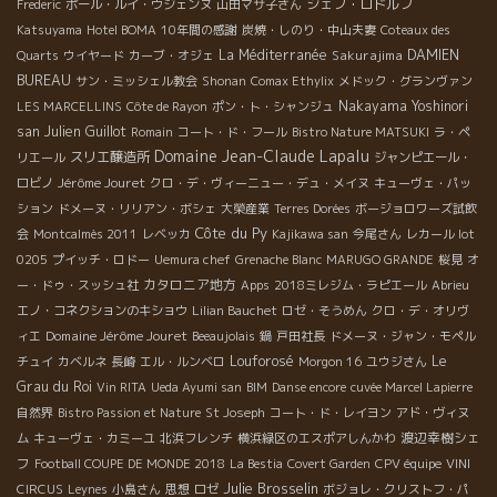
シェフ・ロドルフ
Frederic
ポール・ルイ・ウジェンヌ
山田マサ子さん
Katsuyama
Hotel BOMA
10年間の感謝
炭焼・しのり・中山夫妻
Coteaux des
La Méditerranée
Sakurajima
DAMIEN
Quarts
ウイヤード
カーブ・オジェ
BUREAU
サン・ミッシェル教会
Shonan
Comax Ethylix
メドック・グランヴァン
Nakayama Yoshinori
LES MARCELLINS
Côte de Rayon
ポン・ト・シャンジュ
san
Julien Guillot
Romain
コート・ド・フール
Bistro Nature MATSUKI
ラ・ペ
Domaine Jean-Claude Lapalu
スリエ醸造所
リエール
ジャンピエール・
Jérôme Jouret
ロビノ
クロ・デ・ヴィーニュー・デュ・メイヌ
キューヴェ・パッ
ション
ドメーヌ・リリアン・ボシェ
大榮産業
Terres Dorées
ボージョロワーズ試飲
Côte du Py
会
Montcalmès 2011
レベッカ
Kajikawa san
今尾さん
レカール lot
0205
プイッチ・ロドー
Uemura chef
Grenache Blanc
MARUGO GRANDE
桜見
オ
カタロニア地方
ー・ドゥ・スッシュ社
Apps
2018ミレジム・ラピエール
Abrieu
エノ・コネクションのキショウ
Lilian Bauchet
ロゼ・そうめん
クロ・デ・オリヴ
Domaine Jérôme Jouret
ィエ
Beeaujolais
鍋
戸田社長
ドメーヌ・ジャン・モペル
Louforosé
Le
チュイ
カベルネ
長崎
エル・ルンベロ
Morgon 16
ユウジさん
Grau du Roi
Vin RITA
Ueda Ayumi san
BIM
Danse encore
cuvée Marcel Lapierre
自然界
Bistro Passion et Nature
St Joseph
コート・ド・レイヨン
アド・ヴィヌ
渡辺幸樹シェ
ム
キューヴェ・カミーユ
北浜フレンチ
横浜緑区のエスポアしんかわ
フ
Football COUPE DE MONDE 2018
La Bestia
Covert Garden
CPV équipe
VINI
Julie Brosselin
CIRCUS
Leynes
小島さん
思想
ロゼ
ボジョレ・クリストフ・パ