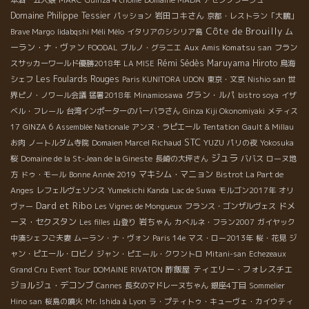
本酒 五人娘
MARC
Guinza 4 chome
Domaine MADA
アセンブラージュ
Domaine Philippe Tessier
岩田コキさん
パッション
京都・レストラン「大鵬」
Côte de Brouilly
ム
Brave Margo
Iidabqshi Méli Mélo
イタリアのシシリア島
ーラン・ナ・ヴァン
Aux Amis Komatsu san
FOODAL
ブルノ・グラニエ
フラン
Rémi Sédès
Maruyama Hiroto
スサッカーワールド優勝2018年
LA MISE
鳥海
Les Foulards Rouges
シェフ
Paris KUNITORA UDON
東京・文京
Nishio san
世
グラン・ルパ
界ピノ・ノワール会議
猛暑2018年
Minamiosawa
bistro soya
イザ
ベル・フレール
台湾インポーターのバーバラさん
Ginza Kiji Okonomiyaki
メティス
17
GINZA 6
Assemblée Nationale
アンヌ・ラピエール
Tentation
Gault & Millau
STC
YUZU
お肉
ノートルダム寺院
Domaien Marcel Richaud
パリの夜
Yokosuka
ジュラ
桜
Domaine de la St-Jean de la Gineste
長崎の大坪さん
ババス
ローヌ地
マキシム・マニョン
方
ドゥ・モール
Bonne Année 2019
Bistrot La Part de
Anges
レフェルヴェソンス
Yumekichi Kanda
Lac de Suwa
モルゴン2017年
オリ
Dard et Ribo
ドメ
ヴァー
Les Vignes de Mongueux
フランス・ゴンザルヴェス
ーヌ・セクスタン
岩ちゃん
Les filles
山登り
カベルネ・フラン2007
ガイヤック
中湊シェフご夫妻
ムーラン・ナ・ヴォン
Paris 14e
マス・ロー2013年
桜・花見
ジ
ャン・ピエール・ロビノ
ジャン・ピエール・クワントロ
Mitani-san
Echezeaux
酢飯屋
ティエリー・フォレスチエ
Grand Cru
Event Tour
DOMAINE RIVATON
ジョルジュ・デコンブ
Cannes
長女のマドレーヌちゃん
銀座4丁目
Sommelier
Hino san
桜島の噴火
Mr. Ishida à Lyon
ラ・プティトゥ・キューヴェ・カイウティ