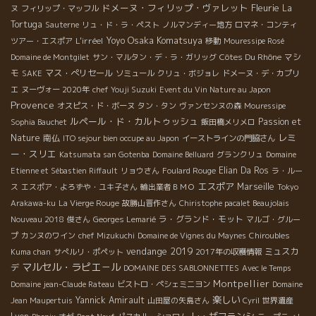
ドメーヌ・フィリップ・ヴァレット
Fleurie
La
ヌ
フィリップ・マッフル
Tortuga
Sauterne
リュ・ド・ラ・ペスト
ノルマンディー地方
ロマネ・コンティ
Osaka Komatsuya
L'irréel
Yoyo
ツアー・エスポア
移動
Mouressipe Rosé
Côtes Du Rhône
マシ
Domaine de Montgilet
サン・マルタン・デ・ラ・ガリッグ
モ
マス・ぺリセール
SAKE
ソミュール
クリュ・ボジョレ
ドメーヌ・デ・カプリ
エ
ヌーヴォー 2020年
chef Youji Suzuki
Event du Vin Nature au Japon
Provence
オスピス・ド・ボーヌ
タン・タン
ヴァンセンヌの森
Mouressipe
ルペール・ド・カルトゥッシュ
Passion et
Sophia Bauchet
飯田橋メリメロ
レミ
Nature
南仏
ITO sejour bien occupe au Japon
イーストラインの門脇さん
ー・スリエ
Katsumata san Gotenba
Domaine Belluard
グランクリュ
Domaine
Elian Da Ros
Etienne et Sébastien Riffault
リョウさん
Foulard Rouge
ラ・ルー
エスポア
Marseille
ス
エスポア・よろずや・ユキ子さん
輸出業者ＢＭＯ
Tokyo
Arakawa-ku
La Vierge Rouge
故勝山晋作さん
Chiristophe pacalet Beaujolais
ラ・グランド・モット
Nouveau 2018
俊さん
Georges Lemarié
マルゴ・グルー
プ
カンヌのワイン
chef Mizukuchi
Domaine de Vignes du Maynes
Chiroubles
vendange 2019
ミュスカ
Kuma chan
サぺルリ・ポペット
2017年の収穫情報
マルセル・ラピエ－ル
デ
DOMAINE DES SABLONNETTES
Avec le Temps
Montpellier
Domaine jean-Claude Rateau
ビストロ・ペシェミニヨン
Domaine
楽しい
Yannick Amirault
Jean Maupertuis
山田屋の矢島さん
Cyril
世界遺産