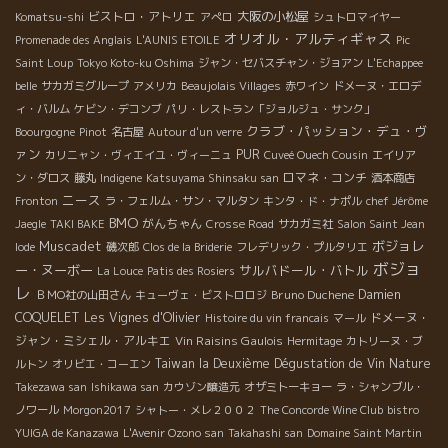
ビストロ・アトリエ
大阪の小松屋
Komatsu-shi
アぺロ
シュトロマイヤー
オリオル・アルティギャス
Promenade des Anglais
L'AUNIS ETOILE
Pic
Saint Loup
Tokyo Koto-ku Oshima
ジャン・セバスチャン・ジョアン
L'Echappee
belle
サカガミグループ
アメリカ
Beaujolais Villages
赤ワイン
ドメーヌ・エロデ
ィ・バルム
ケビン・デコンブ
パリ・レストラン「ジョルジュ・サンク」
クラブ・パッション・デュ・ヴ
Boourgogne
Pinot
名古屋
Autour d'un verre
ァン
PUR
カリニャン・ヴィエイユ・ヴィーニュ
Cuveé Ouech Cousin
エイリア
ロマネ・コンチ
ン・ダロス
藤丸
Indigene
Katsuyama Shinsaku san
酒本商店
ニース
Fronton
ラ・フェルム・サン・マルタン
キンタ・ド・ナポル
chef Jérôme
BMO
がんちゃん
Jaegle
TAKI BAKE
Crosse Road
サカガミ社
Salon Saint Jean
Muscadet
ボジョレ
Iode
磯次郎
Clos de la Briderie
フレデリック・プルタリエ
ボジョ
ー・ヌーボー
サルバドール・バトル
La Louce
Patis des Rosiers
レ
Bruno Duchene
Damien
ＢＭО社の山田さん
キューヴェ・ビストロロジ
COQUELET
Les Vignes d'Olivier
ドメーヌ・
Histoire du vin francais
マール
ジャン・ミシェル・アルキエ
Vin Raisins Gaulois
Hermitage
カトリーヌ・ブ
Taiwan la Deuxième Dégustation de Vin Nature
ルトン
オリビエ・コーエン
Takezawa san
Ishikawa san
カウゾン醸造元
オザミトーキョー
ラ・シャンブル・
ノワール
Morgon2017
シャトー・メレ２００２
The Concorde Wine Club
bistro
YUIGA de Kanazawa
L'Avenir Ozono san
Takahashi san
Domaine Saint Martin