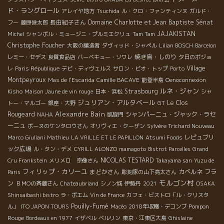
ド・ラングロール
アレイヤ地方
Tsuchida
ル・クロ・ファンティンヌ
ガルド・
長由紀子さん
Domaine Charlotte et Jean Baptiste Sénat
フー
藤原俊太郎
JAJAKISTAN
Michel
シャンボル・ミュージニ・プルミエクリュ
Tam Tam
Christophe Foucher
大阪の醸造者
ダヴィッド・シャペル
Lilian BOSCH
Barcelon
焼き鳥・しのり
レミー・セデス
良質食品店
バーベキュー・ソワレ
夕日のボジョ
Village
レ
Paris République
デビ・ディヴェルス
サロン・ビオ・トップ
Porto
Montpeyroux
Mas de l'Escarida
Camille BACAVE
能登半島
Oenoconnexion
ルネ・ジャン
Strasbourg
Kisho
Maison Jaune de vin rouge
日本・浜松
シャ
ジュリアン・アルタベール
Le Clos
トー・マルゴー
銀座・大野
GT
Alexandre Bain
Rougeard
シャンパーニュ・ジャック・ラセ
NAHA
凱旋門
ーニュ
ボーヌのケンタロウさん
オリヴィエ・クーザン
Sylvère Trichard Nouveau
レピュブリ
Marco Giuliani
Mathieu
LA VRILLE ET LE PAPILLON
Atsumi Foods
ック広場
ル・タン・デメ
CYRILL ALONZO
mamagoto
Bistrot Parcelles
Grand
NICOLAS TESTARD
Cru Frankstein
メリメロ 宗像さん
Takayama san
Yuzu de
フィリップ・カリーユ
まどかさん
カベルネ フラ
Paris
彫刻家の山下亮太さん
モルゴン村
ン
ＢＭОの斉藤さん
Chateaubriand
シノン城
伊勢丹
2021
OSAKA
Shinsaibashi bistro
ラ・ボエム
Vin de France
カフェ・ビストロ「ル・クリスタ
Pouilly-Fumé
Pompon
ル」
ITO JAPON TOURS
Macéo
2018年収穫・デコンブ
Rouge
Bordeaux en 1977
イザベル
ベルリン
東京・江東区大島
Ghislaine