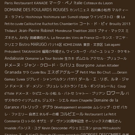
マーク・ペノ
Italie
Paris Restaurant KANADE
Coteaux du Layon
DOMAINE DES FOULARDS ROUGES
カンパニェス
石川県小松市
マルティー
ヌ・ラフォレ
Hoshinoya Yoshimura san
Sumoll cépage
ワインビストロ・俊
La
コート・ド・ピィ
Petite cuvée Cailloutine
Ruchottes Chambertin
Brouilly 2013
Jean-Pierre Robinot
Thibaut
Mondeuse Tradition 2003
プティ・マックス
ミ
Jordy
ズキさん
田崎真也さん
La Revue des Vins de France
ローランス・マニヤ・
Bistro MARUGO
Sakagami
クリエフ
パリ14区
KOMEZAWA
東京・文京区
Président TAKAHASHI
福岡の今尾さん
ワインカーヴ・パピーユ
シェフ・タケモト
Andalousie
Domaine La Tour Boisée
生カキ
ポムロル
アクセル・プリュフール
ドメーヌ・ジャン・クロード・ラパリュ
Bourgone
Julian Altaber
Granada
エスポアグループ
サラ
Cuvée Bou
Petit Max
Bio
Chut ......Derain
ダール・エ・リボ、ルネ・ジャ
Gamay
Suwa
ジブレイ・シャンベルタン
パザパ
ン
ドメーヌ・デ・メゾン・ブリュレ
レストラン「エル・ギンジョレール」
Coup
ロワール
d'folie
ドメーヌ・ラピエール
小松
ル・バトセ
シャトー・ブリアン
バ
Domaine de la
ザス牛のウイリアムさん
ジュスト・シエル
Alain Chapelle
Garance
パトリック・デプラ
Développement ensemble
ムレシップ・ロゼ
パカ
コルビエール
レ・ファミリー
自然エネルギーの畑
Restaurant Le Petit
Commerce
ロット66
オザミ・デ・ヴァン20周年記念
オーリックスの橋元さん
Invalide
パトリス・ユグ
Kevin Descombe
ペシェミニヨン
ginza Mitsukoshi
GEORGES DESCOMBES