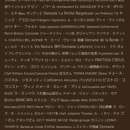
Shinkan
エールドゥロ
Pays de l'Europe orientale
自然
ピノ・ノワール
派ワインショップ
restaurant EL GINJOLER
ドメーヌ・ポトロ
Domaine La Petite Baigneuse
ヤ
ン・ミネ
Beau
オリヴィエ
Les Prémices 16
ニック・アミロ
Ozil Frangins Vignerons
ル・カンボン2008
プイイ・ヴァンゼル
オー・フォルト
2013
Sake japonais GONINMUSUME
Domaine Catherine et
Pierre Breton
Concorde
ジャーナリスト・ハン氏
ボジャリアン
マリウス・ラフィッ
Domaine de la Borde
ト
CHATEAU BEL AVENIR
ラ・ミーゾ・ヴェール
宮崎
フ
Domaine Laforest
Vin Nature BIM
ェールド・サン１６
シャント・クク
ガメ
イ
アレクサンドル・バン
大分の俊さん
世界ソムリエ協会の会長
Fujimama san
キ
PARTIDA CREUS
ューヴェ・ティボ
アブリウ
ローラン・エルラン
ガロ・ヴァン
ヴァン・レザン・ゴロワ
ミッシェル・グリザール
フラコン経営者のジル・ダヴァス
ドメーヌ・
Chef Kôtaro
Encore Canicule France
庄元さん
TERRA MADRE
Diony
Corbieres
ビストロ・コ
パスカル・シモヌッティ
Abruzzes
パリのビストロ
ワンスト・ヴィノ
ドメーヌ・ミレーヌ・ブリュ
Katsuyama san
TAVEL
ラ・ランベラ
ROSE
八丈島の山田さん
ドメーヌ・ジャン・バティスト・セナ
Bistro BIANCARA
ビストロ・プルプ
Bazas viande
Rémi DUFAITRE
Nouveau2018
Petit Pierre
サロン・サン・ジャン
ESPOAいせい
日仏商事
ラ・ロー
ゴ
ズ・キ・トゥッシュ
ボルドー1977年
chef Julianne
Thomas
ル・ｒタン・デメ
ーさん
アヌックさん
2017
MAREE BASSE
Margo groupe
カバノン
LEONIS
Domaine
TEMPETE
Barbecue Soirée
ESPOA Yamamasu
レストラーダ地域