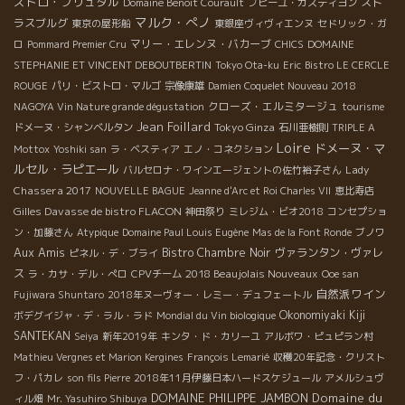
ストロ・ブリュタル
スト
Domaine Benoit Courault
プピーユ・カスティヨン
マルク・ぺノ
ラスブルグ
東京の屋形船
東銀座ヴィヴィエンヌ
セドリック・ガ
マリー・エレンヌ・バカーブ
ロ
Pommard Premier Cru
CHICS
DOMAINE
STEPHANIE ET VINCENT DEBOUTBERTIN
Tokyo Ota-ku
Eric
Bistro LE CERCLE
ROUGE
パリ・ビストロ・マルゴ
宗像康雄
Damien Coquelet Nouveau 2018
クローズ・エルミタージュ
NAGOYA Vin Nature grande dégustation
tourisme
Jean Foillard
Tokyo Ginza
ドメーヌ・シャンベルタン
石川亜樹則
TRIPLE A
Loire
ドメーヌ・マ
Mottox
Yoshiki san
ラ・ベスティア
エノ・コネクション
ルセル・ラピエール
Lady
バルセロナ・ワインエージェントの佐竹裕子さん
Chassera 2017
NOUVELLE BAGUE
Jeanne d'Arc et Roi Charles VII
恵比寿店
Gilles Davasse de bistro FLACON
神田祭り
ミレジム・ビオ2018
コンセプショ
ン・加藤さん
Atypique
Domaine Paul Louis Eugène
Mas de la Font Ronde
ブノワ
Aux Amis
Bistro Chambre Noir
ヴァランタン・ヴァレ
ピネル・デ・ブライ
ス
2018 Beaujolais Nouveaux
ラ・カサ・デル・ぺロ
CPVチーム
Ooe san
自然派ワイン
Fujiwara Shuntaro
2018年ヌーヴォー・レミー・デュフェートル
Okonomiyaki Kiji
ボデグイジャ・デ・ラル・ラド
Mondial du Vin biologique
SANTEKAN
Seiya
新年2019年
キンタ・ド・カリーユ
アルボワ・ピュピラン村
Mathieu Vergnes et Marion Kergines
François Lemarié
収穫20年記念・クリスト
フ・パカレ
son fils Pierre
2018年11月伊藤日本ハードスケジュール
アメルシュヴ
DOMAINE PHILIPPE JAMBON
Domaine du
ィル畑
Mr. Yasuhiro Shibuya