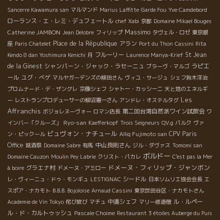
Sancerre Kawamura san
マルマンド
Marius Laffitte
Garde Fou
Yve Camdebord
ローランス・エ・レミ・デュフェートル
chef Xabi
京都
Domaine Mikael Bouges
Massimo
Catherine JAMBON
Jean Delobre
フィリップ
タヴェル・ロゼ
東京銀
Place de la République
アラン
座
Paris Chatelet
Port du Thon
Cassini
Rita
フルーリー
St Jean
Kendo 8 dan Yoshimura Kenichi
月
Laurence Manya-Krief
de la Ginest
シャンパーン・ジャック・ラセーニュ
ラピエ
ブラーヴ・マルゴ
ール
ユグ・べゲ
マルヤガーデンズの柳田さん
ヴィユ・サージュ
シェフ鈴木洋治
プロムナード・デ・ザングレ
宗像シェフ
シャトー・カッシーニ
天と地のエネルギ
Les
ー
レストランプロデューサーの柳沼憲一さん
アンドレ・オステルタグ
Affranchis
第二回台湾自然派ワイン試飲会
ボジョレヌーヴォー
ロマン店長
ワ
Ryo-san
インバー「クルーズ」
Kaefferkopf
Trois Seigneurs
QV.g
パルク
ヴァ
ビュヴォン・ナチュール
CPV Paris
ン・ピックール
Alliq Fujimoto san
Office
中山良則さん
銘酒祭
Domaine Sabre
有馬
ジル・ダヴァス
Tomomi san
ボルドー
Domaine Cauzon
Moulin Pey Labrie
クリスト・パカレ
C'est pas la Mer
ドメーヌ・フィリップ・ジャンボン
グラエナ村
à boire
ドメーヌ・アミロー
シードル
レ・ヴィーニュ・ドゥ・モンギュ
LESTIGNAC
日本ソムリエ協会会長
エ
スポア・ナカモト
B.B.B. Bojoloise
Arnaud Cassini
東京世田谷区・ナカモトさん
中湊シェフ
ル・ルペー
Academie de Vin Tokyo
侘び寂び
マチュ
マリー修道僧
ル・ド・カルトゥッシュ
Pascale Choime
Restaurant 3 étoiles Auberge du Puis