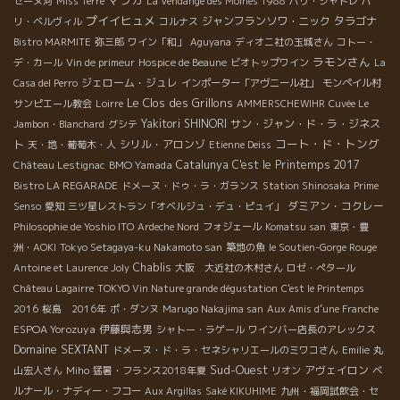
マラガ
セーヌ河
Miss Terre
La Vendange des Moines 1988
パリ・シャトレ
パ
プイイヒュメ
ジャンフランソワ・ニック
タラゴナ
リ・ベルヴィル
コルナス
Bistro MARMITE
弥三郎
ワイン「和」
Aguyana
ディオニ社の玉城さん
コトー・
ラモンさん
デ・カール
Vin de primeur
Hospice de Beaune
ビオトップワイン
La
ジェローム・ジュレ
Casa del Perro
インポーター「アヴニール社」
モンペイル村
Le Clos des Grillons
サンピエール教会
Loirre
AMMERSCHEWIHR
Cuvée Le
Yakitori SHINORI
サン・ジャン・ド・ラ・ジネス
Jambon・Blanchard
グシテ
コート・ド・トング
ト
シリル・アロンゾ
天・地・葡萄木・人
Etienne Deiss
BMO Yamada
Catalunya
C'est le Printemps 2017
Château Lestignac
Bistro LA REGARADE
ドメーヌ・ドゥ・ラ・ガランス
Station Shinosaka
Prime
ダミアン・コクレー
Senso
愛知
三ツ星レストラン「オベルジュ・デュ・ピュイ」
Philosophie de Yoshio ITO
Ardeche Nord
フォジェール
Komatsu san
東京・豊
洲・AOKI
Tokyo Setagaya-ku Nakamoto san
築地の魚
le Soutien-Gorge Rouge
Chablis
Antoine et Laurence Joly
大阪 大近社の木村さん
ロゼ・ぺタール
Château Lagairre
TOKYO Vin Nature grande dégustation
C'est le Printemps
2016
桜島 2016年
ポ・ダンヌ
Marugo Nakajima san
Aux Amis d’une Franche
ESPOA Yorozuya
伊藤與志男
シャトー・ラゲール
ワインバー店長のアレックス
Domaine SEXTANT
ドメーヌ・ド・ラ・セネシャリエールのミワコさん
Emilie
丸
Sud-Ouest
アヴェイロン
山宏人さん
Miho
猛暑・フランス2018年夏
リオン
ベ
ルナール・ナディー・フコー
Aux Argillas
Saké KIKUHIME
九州・福岡試飲会・セ