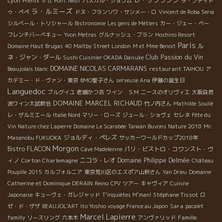
レ・ザフランシ
Lyon
Phenix
オゼ
Pont Neuf
パスカル・ショワム
ラ・プティト
ラ・ルミーズ
ゥ・ペペ
ドヌ・フランソワ・サンメー・ロ
Vincent de Roba Seria
シルベール・トリシャール
Bistronomie
Les gens de Métiers
カー・ジェー・ベー
フレンチバーベキュー
Yvon Metras
グルナッシュ・ブラン
Hoshino Resort
Paris
ル
Domaine Haut Brugas
40 Maltby Street London
M et Mme Benoit
Club Passion du Vin
ネ・ジャン・ダール
Sushi Cuisinier OKADA Daisuke
DOMAINE NICOLAS CARMARANS
restaurant TAIHOU
Beaujolais blanc
ア
カデミー・ド・ヴァン・東京
BMO聖子さん
serveuse Ana
伊藤の誕生日
Languedoc
ブルグイユ
老舗かつ吉
ワイン ＳＭ
ニースのオリヴィエ
大阪自然
DOMAINE MARCEL RICHAUD
派ワイン大試飲会
竹ノ内さん
Mathilde Soulié
レ・ザルミエール
Italie Nord
マリー・ローズ
ジュール・ショヴェ
セレネ
Fête du
Vin Nature chez Lapierre
Domaine Le Scarabée
Taiwan Buvons Nature 2018
Mr.
ジョルディ・ペレズ
Masanobu FUKUOKA
サッカーワールドカップ2018年
Morgon
Bistro FLACON
パリ・ビストロ・コワンスト・ヴ
Cave Madeleinne
ィノ
Corton Charlemagne
ニコラ・レオ
Domaine Philippe Delmée
Château
Poupille 2015
カルフォルニア
東京荒川区のエスポア山枡さん
Yan Drieu
Domaine
Catherine et Dominique DERAIN
Reino
CPV ツアー
キャヴィア
Cuiisne
Stéphane Tissot
Japonaise
キューヴェ・ガレジャッド
T'inquiètes M'man!
ロ
Sara
ゼ・ド・ザザ
BEAUJOL'ART
Ito Yoshio voyage France au Japon
pacalet
Marcel Lapierre
Famille
familly
リースリング
六本木
アンヴァリッド