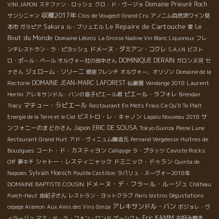
Domaine Prieuré Roch
VINI JAPON
ステファン・ロッシェ
クロ・ド・ヴージョ
収穫2017年
サンシニャン
Clos de Vougeot Grand Cru
アノニム自然派ワイン見
Le Repaire de Cartouche
Le
Sakura
本市
ガラピア
ル・ブリュエル
愛
Bout du Monde
Domaine Léonis
La Grosse Nadine Vin Blanc Liquoreux
フレ
ドメーヌ・ダミアン・コクレ
ンチレストラン・ラ・ピヨッシュ
S.A.I.N
ビスト
DOMINIQUE DERAIN
ロ・ポール・ベール
オルヴォー社の田中さん
ガロンヌ河
セ
ジェローム・ソリーニ
ナさん
銀座フレンチ
オルヴォー、オリゾン
Domaine de la
DOMAINE JEAN-MARC LAFOREST
Laurent
Rectorie
仙巌園
Vendange 2018
Herlin
ピエール・ラフォレ
アレキサンドル・バンの息子ピエール君
Brendan
マチュー・ラピエール
Tracy
Restaurant En Mets Frais Ce Qu'Il Te Plaît
ビストロ・レ・キャノン
サ
Energie de la Terre et le Ciel
Lapalu Nouveau 2018
ンフォニーのまどかさん
Japon
ERIC DE SOUSA
Tokyo Guinza
Pleine Lune
Restaurant Grand Huit
アド・ヴィニュム醸造元
Pernand Vergelesse
Huitres de
コート・ド・カスティヨン
Bouzigues
Callipyge
ラ・プラッツ
Caviste Rocks
シャトー・レスティニャック
ドミニック・ドゥラン
Off
夢キチ
Quinta de
Sylvain Hoesch
Napoles
Poulille Castillon
ラパリュ・ヌーヴォー2018年
ドメーヌ・デ・フラール・ルージュ
DOMAINE BAPTISTE COUSIN
Château
Puech-Haut
由紀子さん
レストラン・ヨットクラブ
Paris bistros Dégustations
アレキサンドル・バン
cepage Aramon
Aux Amis des Vins Ginza
ボジョレ・ヴ
Eric KAMM
ィラージュ
マス・ド・ラ・フォン・ロンド
ゲーシクト
お好み焼き