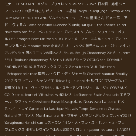
ミナー
LE SEXTANT
メゾン・ブリュレ
Vin Jaune
Fukuoka
日本酒 菊姫
シェ
Tokyo Tsukiji-jogai
フ・ソムリエの長谷川さん
ピノ・ドゥニス品種
Biotop Wines
星川さん
ドメーヌ・ア
DOMAINE DE BOTHELAND
ダムバッシュ・ラ・ヴィル
Souvignargues
ド・ヴィヌム
Taipei
Domaine Bruno Duchene
the Thames
Nakamoto san
ヤン・ベルトラン
レ・プレミス１６
プルミエクリュ・ラ・ペリエー
ル
OFF
François Ecot
Mr. Yoshio ITO
アン・メ・フェ・スキル・トゥ・プレ
Ten
モンマルトル
Jules Chauvet
Madame Rosé
小泉さん
オーリックの藤元さん
北
アルデッシュ
野村ユニソンの藤木さん
Fou du Beaujo
Chardonnay 2016
Laurent
FELL
Toulouse
chardonnay
カシェットのまさシェフ
OZONO san
DOMAINE
SARNIN BERRUX
息子のマリウス
プルフ
Ginza bistro PAUL
Take chan
ル・クロ・デ・ジャール
L'Echappee belle rosé
関西
Chatelet
saumur
Brouilly
モルゴン
ラファエル・シャンピエ
Tokyo Uguisudani
2017
ブジーグのカキ
収穫2016
キューヴェ・マルセル
ル・スティアンゴルジュ・ルージュ
ORVEAUX
CO.
Distributeurs et Viticulteurs
梶川さん
La Garonne
Spain Andalucia
エドワ
Beaujolais Nouveau
La Loire
ール・ラフィット
Christophe Pueyo
ドメー
ヌ・ボートレイ
Carole de La Nautique
Mauvais Temps
Domaine de Chateau
Montmartre
Gaillard
アキ子さん
ラ・プラツ
リリアン・ボッシュ
ブルイイ2013
Yanaginuma Kenichi san
レストラン「オン・メ・フレ・ス・キル・トゥ・プレ」
フェニックス
ボジョレワイン全体の大試飲会サロン
singapour restaurant ANDRE