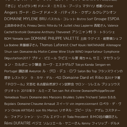
「きじ」
ピュピラン村
ドメーヌ・ミカエル・ブージュ
マタハリ
感動
Cruise
Angers
ガード・ローブ
ドメーヌ・バティスト・クザン
ルクレアシオン
DOMAINE MYLENE BRU
Groupe ESPOA
パスカル・コレット
Bistro Soif
上田あゆみさん
Pineau Denis
Fête du 14 Juillet chez Lapierre
西尾さん
Valence
Domaine Anthony Thevenet
アシニャン村
Cachette etoilé
ラ・トランシェ
DOMAINE PHILIPPE VALETTE
BOM Yamada san
土田
ウグイス・紺野真シェフ
Thomas Laforest
Chef Kouki WATANABE
La Boème
斉藤順子さん
Allemagne
Domaine du Matin Calme
Shun san
Wine Style WINO
Importateur Symphonie
ラピエール家
セミ・マセラッシ
Dégustation2017
プティ・ピエール
南ちゃん
ョン・カルボニック醸造
カーヴ・エステザルグ
Tokyo Kanda
Sengan-en
ル・グロ・デュ・ロワ
Portugal
諏訪湖
Aveyron
Salon Bio Top
フランスワインの
Domaine Dard et Ribo
歴史
レストラン ラ・カサ・デル・ぺロ
北川ナヲ著
「テロワール」文芸社
名古屋自然派ワイン試飲会
サロン・リレエル
ブリュリウス
グリオット
2018年ラ・ルミーズ
Tan san
Pot d'Anne
DomainePhilippeTessier
Yamadaya Tours
Domaine des Maisons Brulées
Sylère Trichard
Salon B.B.B.
Bojolais
Domaine Chaume Arnaud
スイーツ
vin impressionnant
ロペラ・デ・ヴ
ァン
Oriole ARTIGAS
son fils Marius
リオネル・ゴビー
ジル・アザム
コスタドー
ル・フォアン
シャン・リーブル
エドワード
Toda President
ＢＭＯ社の鎌田さん
Rémi DUFAITRE
ベジエ
ソムリエール・ケニーさん
Kenny
フィリップ・デルメ