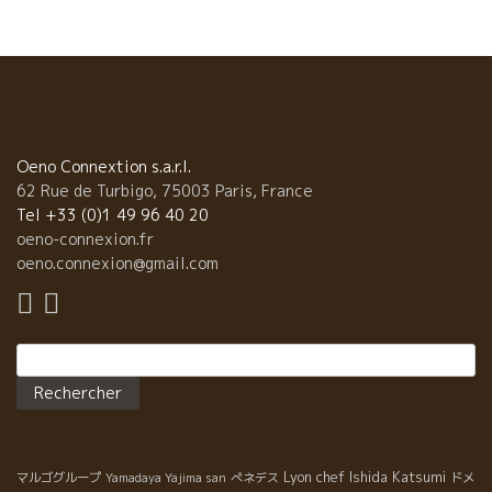
のれん分けで東京に進出。 今では、長だの列ができるほどの人気
店になっている。 長期出張中の私には、野菜タップリのお好み焼
きは野菜不足の解消にもピッタリでトビッキリ美味しい。一石二
鳥。 その上、こんな美味しい自然派ワインが飲める。一石三鳥！
南ローヌ・プロヴァンスのles Maùの白。石灰質土壌からのヨード
系の潮っぽさがイカ・ホタテお好み焼きにピッタリ 仲の良いレマ
ウのカップルの顔が浮かんでくる。16,17年と生産量が激小でチョ
Oeno Connextion s.a.r.l.
ット心配。何とか頑張ってほしい。 そして、ラング
62 Rue de Turbigo, 75003 Paris, France
ドックの超ウマのポンポン・ルージュを合わせた。 それはもう南
Tel +33 (0)1 49 96 40 20
の太陽で育った果実味、と焼きそばソースがピッタリ。馬で耕作
oeno-connexion.fr
の超自然派で飲みすく、価格もお手頃。 あのハニカミ屋のヴァン
oeno.connexion@gmail.com
サンの顔も浮かんでくる。彼女と上手くいっているかな？
戸田社長、また、一緒に一杯やりましょう！ ルネ・ジャ
ン親子も大喜びで、本当にハッピーでした。有難うございまし
Rechercher :
た。
Lyon chef Ishida Katsumi
マルゴグループ
Yamadaya Yajima san
ぺネデス
ドメ