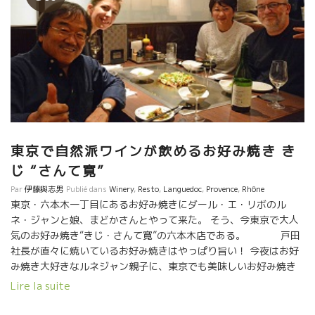
東京で自然派ワインが飲めるお好み焼き き
じ “さんて寛”
Par
伊藤與志男
Publié dans
Winery
,
Resto
,
Languedoc
,
Provence
,
Rhône
東京・六本木一丁目にあるお好み焼きにダール・エ・リボのル
ネ・ジャンと娘、まどかさんとやって来た。 そう、今東京で大人
気のお好み焼き“きじ・さんて寛”の六本木店である。 戸田
社長が直々に焼いているお好み焼きはやっぱり旨い！ 今夜はお好
み焼き大好きなルネジャン親子に、東京でも美味しいお好み焼き
があることを知らせようとやって来た。 ルネ・ジャンは、フラン
Lire la suite
スの自宅でも時々、自分でお好み焼きを作るほど好きな人。 きじ
のお好み焼きは大阪仕込。戸田社長が若い時に大阪で修業して、