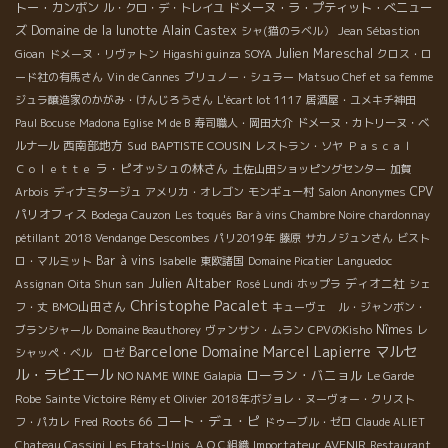
トー・カンボン
ドメーヌ・ラ・プティット・べニュー
ル・クロ・デ・トレイユ
ズ
Domaine de la lunotte
Alain Castex
シャ(猫のラベル）
Jean Sébastion
Julien Mareschal
Gioan
ドメーヌ・リヴァトン
Higashi guinza SOYA
クロス・ロ
ード社の有馬さん
Vin de Cannes
ブリュノー・シュラー
Matsuo Chef et sa femme
ジュラ醸造家のかがみ・けんじろうさん
L'écart lot 1117
居酒屋・ユメキチ神田
Paul Bocuse
Madona Eglise
M de B
寿司職人・岡田大介
ドメーヌ・カトリーヌ・ベ
西南部地方
Sud
BAPTISTE COUSIN
ルナール
レストラン・ソヤ
Ｐａｓｃａｌ
ラ・ピオッシュの林さん
Ｃｏｌｅｔｔｅ
土佐山田ショッピングセンター
加賀
CPV
Arbois
ディナミタージュ
アメリカ・オレゴン
モンギュー村
Salon Anonymes
パリオフィス
Bodega Cauzon
Les toqués
Bar à vins Chambre Noire
chardonnay
pétillant
2018 Vendange Descombes
パリ2019年
藤原
サカノジュンさん
ビスト
Bar à vins
ロ・マルミット
Isabelle
東欧諸国
Domaine Picatier
Languedoc
Julien Altaber
ディオニ社
Assignan
Oita Shun san
Rosé Lundi
ホップラ
シェ
Christophe Pacalet
BMO山田さん
フ・丈
キューヴェ ル・ジャンボン・
Nîmes
ブランシャール
Domaine Beauthorey
ヴァンサン・ムラン
CPVのKisho
レ
Barcelone
Domaine Marcel Lapierre
マルセ
シャッペ・ベル ロゼ
ル・ラピエール
ローラン・バニョル
NO NAME WINE
Galapia
Le Garde
Robe
Sainte Victoire
Rémy et Olivier
2018年ボジョレ・ヌーヴォー・クリスト
コート・デュ・ピ
Roots 66
フ・パカレ
Fred
ドゥーブル・ゼロ
Claude ALIET
Importateur AVENIR
Chateau Cassini
Les Etats-Unis
ＡＯＣ組織
Restaurant